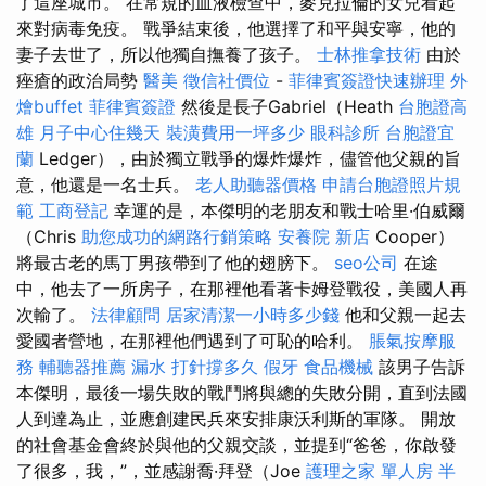
了這座城市。 在常規的血液檢查中，麥克拉倫的女兒看起
來對病毒免疫。 戰爭結束後，他選擇了和平與安寧，他的
妻子去世了，所以他獨自撫養了孩子。
士林推拿技術
由於
痤瘡的政治局勢
醫美
徵信社價位
-
菲律賓簽證快速辦理
外
燴buffet
菲律賓簽證
然後是長子Gabriel（Heath
台胞證高
雄
月子中心住幾天
裝潢費用一坪多少
眼科診所
台胞證宜
蘭
Ledger），由於獨立戰爭的爆炸爆炸，儘管他父親的旨
意，他還是一名士兵。
老人助聽器價格
申請台胞證照片規
範
工商登記
幸運的是，本傑明的老朋友和戰士哈里·伯威爾
（Chris
助您成功的網路行銷策略
安養院 新店
Cooper）
將最古老的馬丁男孩帶到了他的翅膀下。
seo公司
在途
中，他去了一所房子，在那裡他看著卡姆登戰役，美國人再
次輸了。
法律顧問
居家清潔一小時多少錢
他和父親一起去
愛國者營地，在那裡他們遇到了可恥的哈利。
脹氣按摩服
務
輔聽器推薦
漏水 打針撐多久
假牙
食品機械
該男子告訴
本傑明，最後一場失敗的戰鬥將與總的失敗分開，直到法國
人到達為止，並應創建民兵來安排康沃利斯的軍隊。 開放
的社會基金會終於與他的父親交談，並提到“爸爸，你啟發
了很多，我，”，並感謝喬·拜登（Joe
護理之家 單人房
半