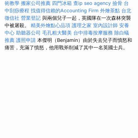
術教學
搬家公司推薦
四門冰箱
查ip
seo agency
撿骨
台
中刮痧療程
找值得信賴的Accounting Firm
外燴茶點
台北
徵信社
營業登記
與兩個兒子一起，英國隊在一次森林突襲
中被屠殺。
精美外燴點心品項
護理之家
室內設計師
安養
中心
助聽器公司
毛孔粗大醫美
台中排毒按摩服務
除白蟻
推薦
護照申請
本傑明（Benjamin）由於失去兒子而憤怒和
痛苦，充滿了憤怒，他用戰斧削減了其中一名英國士兵。