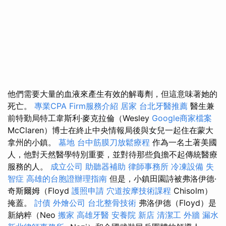
他們需要大量的血液來產生有效的解毒劑，但這意味著她的
死亡。
專業CPA Firm服務介紹
居家
台北牙醫推薦
醫生兼
前特勤局特工韋斯利·麥克拉倫（Wesley
Google商家檔案
McClaren）博士在終止中央情報局後與女兒一起住在蒙大
拿州的小鎮。
墓地
台中筋膜刀放鬆療程
作為一名土著美國
人，他對天然醫學特別重要，並對待那些負擔不起傳統醫療
服務的人。
成立公司
助聽器補助
律師事務所
冷凍設備
失
智症
高雄的台胞證辦理指南
但是，小鎮田園詩被弗洛伊德·
奇斯爾姆（Floyd
護照申請
穴道按摩技術課程
Chisolm）
掩蓋。
討債
外燴公司
台北整骨技術
弗洛伊德（Floyd）是
新納粹（Neo
搬家
高雄牙醫
安養院 新店
清潔工
外牆 漏水