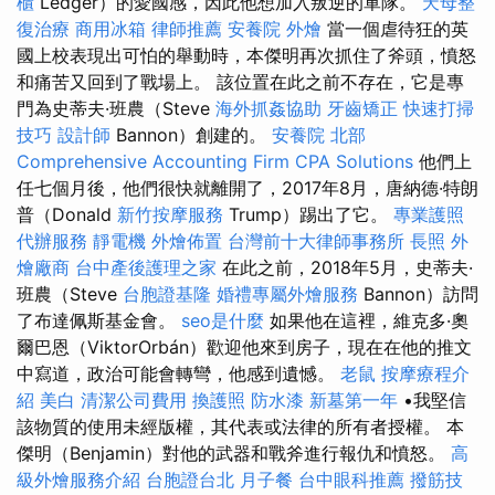
櫃
Ledger）的愛國感，因此他想加入叛逆的軍隊。
天母整
復治療
商用冰箱
律師推薦
安養院
外燴
當一個虐待狂的英
國上校表現出可怕的舉動時，本傑明再次抓住了斧頭，憤怒
和痛苦又回到了戰場上。 該位置在此之前不存在，它是專
門為史蒂夫·班農（Steve
海外抓姦協助
牙齒矯正
快速打掃
技巧
設計師
Bannon）創建的。
安養院 北部
Comprehensive Accounting Firm CPA Solutions
他們上
任七個月後，他們很快就離開了，2017年8月，唐納德·特朗
普（Donald
新竹按摩服務
Trump）踢出了它。
專業護照
代辦服務
靜電機
外燴佈置
台灣前十大律師事務所
長照
外
燴廠商
台中產後護理之家
在此之前，2018年5月，史蒂夫·
班農（Steve
台胞證基隆
婚禮專屬外燴服務
Bannon）訪問
了布達佩斯基金會。
seo是什麼
如果他在這裡，維克多·奧
爾巴恩（ViktorOrbán）歡迎他來到房子，現在在他的推文
中寫道，政治可能會轉彎，他感到遺憾。
老鼠
按摩療程介
紹
美白
清潔公司費用
換護照
防水漆
新墓第一年
•我堅信
該物質的使用未經版權，其代表或法律的所有者授權。 本
傑明（Benjamin）對他的武器和戰斧進行報仇和憤怒。
高
級外燴服務介紹
台胞證台北
月子餐
台中眼科推薦
撥筋技