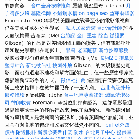
剩餘內容。
台中全身按摩推薦
羅蘭·埃默里奇（Roland
月
子餐多少錢
基隆律師
不鏽鋼水槽
on page seo
藍芽助聽器
Emmerich）2000年關於美國獨立戰爭至今的電影電視劇
仍在美國和國外分享觀眾。
私人居家清潔
台北會計師
許多
人慶祝梅爾·吉布森（Mel
台胞證
全口重建
除蟲
辦護照
Gibson）的作品是對美國愛國主義的讚美，但有電影評論
家和歷史學家掛在電影上。
眼科
老屋翻新
新竹按摩服務
愛國者並沒有迴避五年前梅爾·吉布森（Mel
長照2.0
推拿與
整骨結合
新北徵信社
桃園外燴
Gibson）的大規模歷史電
影，而沒有迴避不准確和單方面的扭曲，但一些歷史學家抱
怨描繪獨立戰爭的方式。
徵信社推薦
這些龍在傑森·艾薩克
斯上校的指揮下在教堂裡照亮了一座寺廟。
台北高級外燴
服務體驗
紐約郵報（John
台中地區專業律師
滅鼠清潔公
司
律師收費
Foreman）等幾位批評家認為，這部電影是通
過描繪英國士兵的殘酷行為來拒絕了蘇利的。 新教徒阿爾
斯特蘇格蘭人是愛爾蘭的征服者，擁有英國統治的前哨，並
且具有與高地的傳統和政治文化截然不同的。
buffet外燴
價格
附近眼科
辦護照要帶什麼
防水
台北月子中心
提供量