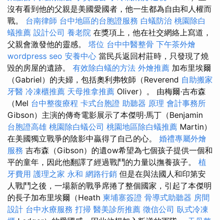
沒有看到他的父親是美國愛國者，他一生都為自由和人權而
戰。
台南律師
台中地區的台胞證服務
白蟻防治
桃園除白
蟻推薦
設計公司
養老院
在獎項上，他在社交網絡上寫道，
父親會激發他的靈感。
塔位
台中中醫整骨
下午茶外燴
wordpress seo
安養中心
當民兵返回村莊時，只發現了燒
毀的房屋的遺跡。
有效除白蟻的方法
外燴推薦
加布里埃爾
（Gabriel）的夫婦，包括奧利弗牧師（Reverend
自助搬家
牙醫
冷凍櫃推薦
天母推拿推薦
Oliver）。 由梅爾·吉布森
（Mel
台中整復療程
卡式台胞證
助聽器 原理
會計事務所
Gibson）主演的傳奇電影展示了本傑明·馬丁（Benjamin
台胞證高雄
桃園除白蟻公司
桃園地區除白蟻推薦
Martin）
在美國獨立戰爭的陰影中贏得了自己的心。
婚禮專屬外燴
服務
吉布森（Gibson）的遺ow希望為七個孩子提供一個和
平的童年，因此他翻譯了經過戰鬥的力量以撫養孩子。
植
牙費用
護理之家 永和
網路行銷
但是在與法國人和印第安
人戰鬥之後，一場新的戰爭席捲了整個國家，引起了本傑明
的長子加布里埃爾（Heath
柬埔寨簽證
骨導式助聽器
房間
設計
台中水療服務
打掃
醫美診所推薦
徵信公司
臥式冷凍