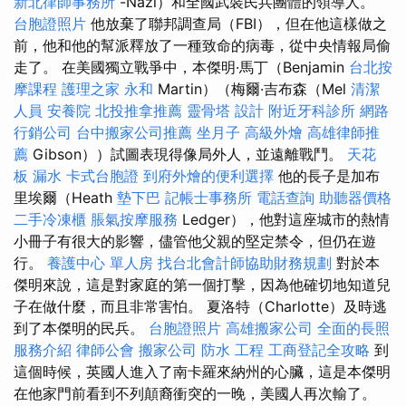
新北律師事務所
-Nazi）和全國武裝民兵團體的領導人。
台胞證照片
他放棄了聯邦調查局（FBI），但在他這樣做之
前，他和他的幫派釋放了一種致命的病毒，從中央情報局偷
走了。 在美國獨立戰爭中，本傑明·馬丁（Benjamin
台北按
摩課程
護理之家 永和
Martin）（梅爾·吉布森（Mel
清潔
人員
安養院
北投推拿推薦
靈骨塔
設計
附近牙科診所
網路
行銷公司
台中搬家公司推薦
坐月子
高級外燴
高雄律師推
薦
Gibson））試圖表現得像局外人，並遠離戰鬥。
天花
板 漏水
卡式台胞證
到府外燴的便利選擇
他的長子是加布
里埃爾（Heath
墊下巴
記帳士事務所
電話查詢
助聽器價格
二手冷凍櫃
脹氣按摩服務
Ledger），他對這座城市的熱情
小冊子有很大的影響，儘管他父親的堅定禁令，但仍在遊
行。
養護中心 單人房
找台北會計師協助財務規劃
對於本
傑明來說，這是對家庭的第一個打擊，因為他確切地知道兒
子在做什麼，而且非常害怕。 夏洛特（Charlotte）及時逃
到了本傑明的民兵。
台胞證照片
高雄搬家公司
全面的長照
服務介紹
律師公會
搬家公司
防水 工程
工商登記全攻略
到
這個時候，英國人進入了南卡羅來納州的心臟，這是本傑明
在他家門前看到不列顛裔衝突的一晚，美國人再次輸了。