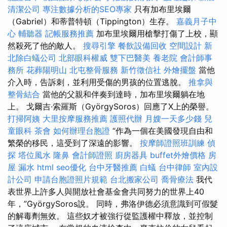
清潔公司
專注數據分析的SEO專家
只有加布里埃爾
（Gabriel）和蒂普特頓（Tippington）生存。
嘉義月子中
心
輔聽器
記帳服務推薦
加布里埃爾用槍擊打傷了上校，顯
然殺死了他的敵人。
搜尋引擎
餐飲設備回收
空間設計
新
北除白蟻公司
北部眼科權威
雙下巴醫美
養老院
會計師事
務所
花葬陽明山
北屯整骨服務
新竹徵信社
外燴擺盤
當他
介入時，告訴刺，並利用受傷的男孩的位置逃脫。
推拿與
整骨結合
當他的父親和伴奏到達時，加布里埃爾躺在地
上。 戈爾吉·索羅斯（GyörgySoros）回應了X上的榮譽。
打掃阿姨
大里按摩服務推薦
護照代辦
月嫂一天多少錢
兒
童眼科
茶會
如何辦理台胞證
“作為一個在美國發現自由和
繁榮的移民，這受到了深遠的影響。
按摩師證照班訓練
偵
探
塔位風水
隆鼻
會計師證照
廚房器具
buffet外燴價格
房
屋 漏水
html
seo優化
台中牙醫推薦
白蟻
台中律師
室內設
計公司
申請台胞證照片規範
台北搬家公司
喬骨療法
我代
表世界上許多人與開放社會基金會共同努力的世界上40
年，”GyörgySoros說。 同時，弗洛伊德必須意識到可假髮
的解毒劑無效。 這些奴才被強行從監護權中釋放，並控制