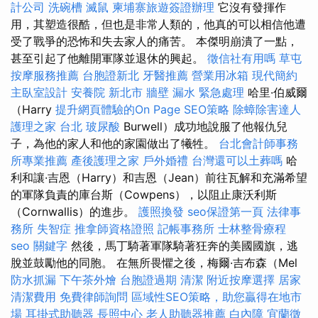
計公司
洗碗槽
滅鼠
柬埔寨旅遊簽證辦理
它沒有發揮作
用，其塑造很酷，但也是非常人類的，他真的可以相信他遭
受了戰爭的恐怖和失去家人的痛苦。 本傑明崩潰了一點，
甚至引起了他離開軍隊並退休的興起。
徵信社有用嗎
草屯
按摩服務推薦
台胞證新北
牙醫推薦
營業用冰箱
現代簡約
主臥室設計
安養院 新北市
牆壁 漏水 緊急處理
哈里·伯威爾
（Harry
提升網頁體驗的On Page SEO策略
除蟑除害達人
護理之家 台北
玻尿酸
Burwell）成功地說服了他報仇兒
子，為他的家人和他的家園做出了犧牲。
台北會計師事務
所專業推薦
產後護理之家
戶外婚禮
台灣還可以土葬嗎
哈
利和讓·吉恩（Harry）和吉恩（Jean）前往瓦解和充滿希望
的軍隊負責的庫台斯（Cowpens），以阻止康沃利斯
（Cornwallis）的進步。
護照換發
seo保證第一頁
法律事
務所
失智症
推拿師資格證照
記帳事務所
士林整骨療程
seo 關鍵字
然後，馬丁騎著軍隊騎著狂奔的美國國旗，逃
脫並鼓勵他的同胞。 在無所畏懼之後，梅爾·吉布森（Mel
防水抓漏
下午茶外燴
台胞證過期
清潔
附近按摩選擇
居家
清潔費用
免費律師詢問
區域性SEO策略，助您贏得在地市
場
耳掛式助聽器
長照中心
老人助聽器推薦
白內障
宜蘭徵