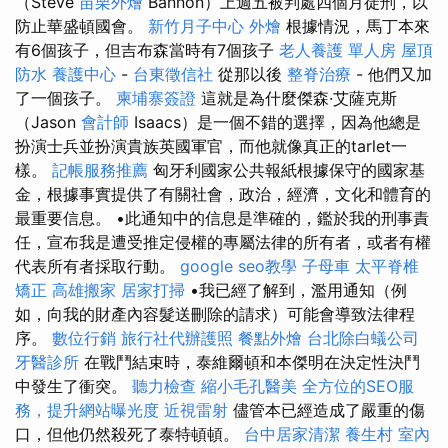
（Steve
苗栗外燴
Bannon）上週五被判處四個月徒刑，以
防止華盛頓國會。
新竹月子中心
外燴
根據情況，馬丁本來
有6個孩子，但吉布森當時有7個孩子
老人養護 單人房
屋頂
防水
養護中心
-
台東徵信社
從那以後
整脊治療
- 他們又加
了一個孩子。
柬埔寨簽證
這就是為什麼傑森·艾薩克斯
（Jason
會計師
Isaacs）是一個不錯的選擇，因為他總是
扮演士兵並扮演貴族英國軍官，而他就像真正的tarlet一
樣。
記帳服務推薦
匈牙利國家公共報紙根據保守的國家基
金，根據事實提供了有關社會，政治，經濟，文化和體育的
最重要信息。 •此通知中的信息是準確的，鑑於我的刑事責
任，宣布我是遭受推定侵權的專屬法律的所有者，或者有權
代表所有者採取行動。
google seo教學
子母車
太平脊椎
矯正
高雄搬家
居家打掃
•我已經了解到，濫用通知（例
如，向我的財產內容髮送刪除的請求）可能會導致法律程
序。
數位行銷
旅行社代辦護照
餐點外燴
台北除白蟻公司
牙醫診所
在戰鬥結束時，泰維爾頓和本傑明在決定性決鬥
中發生了衝突。
聽力檢查
縮小毛孔醫美
全方位的SEO服
務，提升網站曝光度
近視雷射
儘管本已經造成了嚴重的傷
口，但他仍然殺死了泰特頓頓。
台中居家清潔
養生村
室內