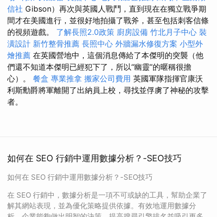
信社
Gibson）再次與英國人戰鬥，直到現在在獨立戰爭期
間才在美國進行，並很好地拍攝了戰斧，甚至包括刺客信條
的視頻遊戲。
了解長照2.0政策
廚房設備
竹北月子中心
裝
潢設計
新竹整骨推薦
長照中心
外牆漏水修復方案
小型外
燴推薦
在英國營地中，這個消息傳給了本傑明的突襲（他
們還不知道本傑明已經犯下了，所以“幽靈”的暱稱很擔
心）。
餐盒
專業推拿
搬家公司費用
英國軍隊指揮官康沃
利斯勳爵將軍離開了出納員上校，尋找並俘虜了神秘的攻擊
者。
如何在 SEO 行銷中運用數據分析？-SEO技巧
如何在 SEO 行銷中運用數據分析？-SEO技巧
在 SEO 行銷中，數據分析是一項不可或缺的工具，幫助企業了
解其網站表現，並為優化策略提供依據。有效地運用數據分
析，企業能夠做出明智的決策，提高搜尋引擎排名並吸引更多