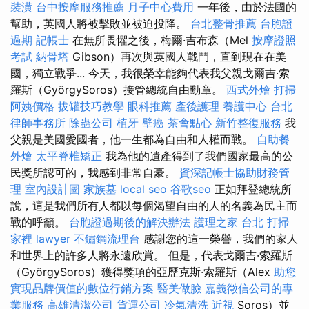
裝潢
台中按摩服務推薦
月子中心費用
一年後，由於法國的
幫助，英國人將被擊敗並被迫投降。
台北整骨推薦
台胞證
過期
記帳士
在無所畏懼之後，梅爾·吉布森（Mel
按摩證照
考試
納骨塔
Gibson）再次與英國人戰鬥，直到現在在美
國，獨立戰爭... 今天，我很榮幸能夠代表我父親戈爾吉·索
羅斯（GyörgySoros）接管總統自由勳章。
西式外燴
打掃
阿姨價格
拔罐技巧教學
眼科推薦
產後護理
養護中心
台北
律師事務所
除蟲公司
植牙
壁癌
茶會點心
新竹整復服務
我
父親是美國愛國者，他一生都為自由和人權而戰。
自助餐
外燴
太平脊椎矯正
我為他的遺產得到了我們國家最高的公
民獎所認可的，我感到非常自豪。
資深記帳士協助財務管
理
室內設計圖
家族墓
local seo
谷歌seo
正如拜登總統所
說，這是我們所有人都以每個渴望自由的人的名義為民主而
戰的呼籲。
台胞證過期後的解決辦法
護理之家 台北
打掃
家裡
lawyer
不鏽鋼流理台
感謝您的這一榮譽，我們的家人
和世界上的許多人將永遠欣賞。 但是，代表戈爾吉·索羅斯
（GyörgySoros）獲得獎項的亞歷克斯·索羅斯（Alex
助您
實現品牌價值的數位行銷方案
醫美做臉
嘉義徵信公司的專
業服務
高雄清潔公司
貨運公司
冷氣清洗
近視
Soros）並