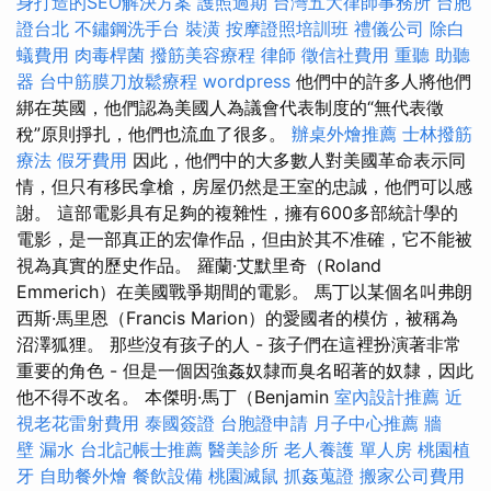
身打造的SEO解決方案
護照過期
台灣五大律師事務所
台胞
證台北
不鏽鋼洗手台
裝潢
按摩證照培訓班
禮儀公司
除白
蟻費用
肉毒桿菌
撥筋美容療程
律師
徵信社費用
重聽 助聽
器
台中筋膜刀放鬆療程
wordpress
他們中的許多人將他們
綁在英國，他們認為美國人為議會代表制度的“無代表徵
稅”原則掙扎，他們也流血了很多。
辦桌外燴推薦
士林撥筋
療法
假牙費用
因此，他們中的大多數人對美國革命表示同
情，但只有移民拿槍，房屋仍然是王室的忠誠，他們可以感
謝。 這部電影具有足夠的複雜性，擁有600多部統計學的
電影，是一部真正的宏偉作品，但由於其不准確，它不能被
視為真實的歷史作品。 羅蘭·艾默里奇（Roland
Emmerich）在美國戰爭期間的電影。 馬丁以某個名叫弗朗
西斯·馬里恩（Francis Marion）的愛國者的模仿，被稱為
沼澤狐狸。 那些沒有孩子的人 - 孩子們在這裡扮演著非常
重要的角色 - 但是一個因強姦奴隸而臭名昭著的奴隸，因此
他不得不改名。 本傑明·馬丁（Benjamin
室內設計推薦
近
視老花雷射費用
泰國簽證
台胞證申請
月子中心推薦
牆
壁 漏水
台北記帳士推薦
醫美診所
老人養護 單人房
桃園植
牙
自助餐外燴
餐飲設備
桃園滅鼠
抓姦蒐證
搬家公司費用