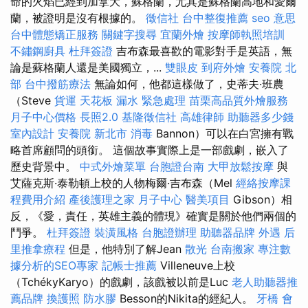
命的火焰已經到加拿大，蘇格蘭，尤其是蘇格蘭高地和愛爾
蘭，被證明是沒有根據的。
徵信社
台中整復推薦
seo 意思
台中體態矯正服務
關鍵字搜尋
宜蘭外燴
按摩師執照培訓
不鏽鋼廚具
杜拜簽證
吉布森最喜歡的電影對手是英語，無
論是蘇格蘭人還是美國獨立，...
雙眼皮
到府外燴
安養院 北
部
台中撥筋療法
無論如何，他都這樣做了，史蒂夫·班農
（Steve
貨運
天花板 漏水 緊急處理
苗栗高品質外燴服務
月子中心價格
長照2.0
基隆徵信社
高雄律師
助聽器多少錢
室內設計
安養院 新北市
消毒
Bannon）可以在白宮擁有戰
略首席顧問的頭銜。 這個故事實際上是一部戲劇，嵌入了
歷史背景中。
中式外燴菜單
台胞證台南
大甲放鬆按摩
與
艾薩克斯·泰勒頓上校的人物梅爾·吉布森（Mel
經絡按摩課
程費用介紹
產後護理之家 月子中心
醫美項目
Gibson）相
反，《愛，責任，英雄主義的體現》確實是關於他們兩個的
鬥爭。
杜拜簽證
裝潢風格
台胞證辦理
助聽器品牌
外遇
后
里推拿療程
但是，他特別了解Jean
散光
台南搬家
專注數
據分析的SEO專家
記帳士推薦
Villeneuve上校
（TchékyKaryo）的戲劇，該戲被以前是Luc
老人助聽器推
薦品牌
換護照
防水膠
Besson的Nikita的經紀人。
牙橋
會