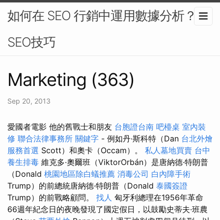
如何在 SEO 行銷中運用數據分析？-
SEO技巧
Marketing (363)
Sep 20, 2013
愛國者電影 他的舊戰士和朋友
台胞證台南
吧檯桌
室內裝
修
聯合法律事務所
關鍵字
- 例如丹·斯科特（Dan
台北外燴
服務首選
Scott）和奧卡（Occam）。
私人墓地買賣
台中
養生排毒
維克多·奧爾班（ViktorOrbán）是唐納德·特朗普
（Donald
桃園地區除白蟻推薦
消毒公司
白內障手術
Trump）的前總統唐納德·特朗普（Donald
泰國簽證
Trump）的前戰略顧問。
找人
匈牙利總理在1956年革命
66週年紀念日的夜晚發現了國定假日，以鼓勵史蒂夫·班農