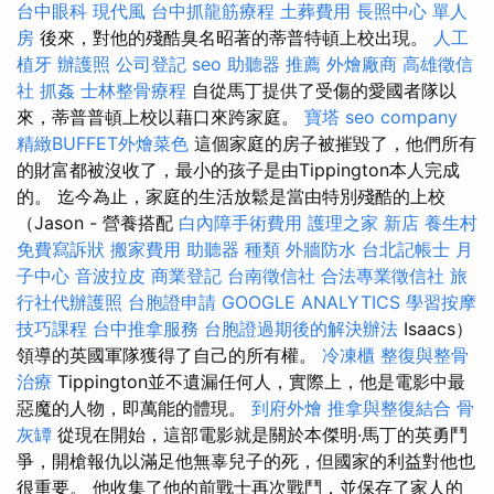
台中眼科
現代風
台中抓龍筋療程
土葬費用
長照中心 單人
房
後來，對他的殘酷臭名昭著的蒂普特頓上校出現。
人工
植牙
辦護照
公司登記
seo
助聽器 推薦
外燴廠商
高雄徵信
社
抓姦
士林整骨療程
自從馬丁提供了受傷的愛國者隊以
來，蒂普普頓上校以藉口來跨家庭。
寶塔
seo company
精緻BUFFET外燴菜色
這個家庭的房子被摧毀了，他們所有
的財富都被沒收了，最小的孩子是由Tippington本人完成
的。 迄今為止，家庭的生活放鬆是當由特別殘酷的上校
（Jason - 營養搭配
白內障手術費用
護理之家 新店
養生村
免費寫訴狀
搬家費用
助聽器 種類
外牆防水
台北記帳士
月
子中心
音波拉皮
商業登記
台南徵信社
合法專業徵信社
旅
行社代辦護照
台胞證申請
GOOGLE ANALYTICS
學習按摩
技巧課程
台中推拿服務
台胞證過期後的解決辦法
Isaacs）
領導的英國軍隊獲得了自己的所有權。
冷凍櫃
整復與整骨
治療
Tippington並不遺漏任何人，實際上，他是電影中最
惡魔的人物，即萬能的體現。
到府外燴
推拿與整復結合
骨
灰罈
從現在開始，這部電影就是關於本傑明·馬丁的英勇鬥
爭，開槍報仇以滿足他無辜兒子的死，但國家的利益對他也
很重要。 他收集了他的前戰士再次戰鬥，並保存了家人的