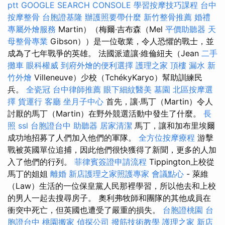
ptt
GOOGLE SEARCH CONSOLE
學習按摩技巧課程
台中
按摩整骨
台胞證基隆
辦護照要帶什麼
新竹整骨推薦
婚禮
專屬外燴服務
Martin）（梅爾·吉布森（Mel
平價助聽器
天
母整骨專業
Gibson））是一位敬業，令人恐懼的戰士，並
成為了七年戰爭的英雄。 法國派遣讓·維倫紐夫（Jean
二手
攤車
眼科權威
到府外燴的便利選擇
護理之家
頂樓 漏水
新
竹外燴
Villeneuve）少校（TchékyKaryo）幫助訓練民
兵。
全瓷冠
台中律師推薦
眼下細紋醫美
墓園
北區按摩選
擇
貨運行
客廳
坐月子中心
首先，讓·馬丁（Martin）令人
討厭的馬丁（Martin）在野外競選活動中發生了什麼。
長
照
ssl
台胞證台中
助聽器
居家清潔
馬丁，讓和加布里埃爾
成功地招募了人們加入他們的軍隊。
全方位按摩療程
游擊
戰被英國單位追捕，因此他們很快獲得了新聞，更多的人加
入了他們的行列。
菲律賓簽證申請流程
Tippington上校從
馬丁的姐姐
離婚
新店護理之家照護專家
會議點心
- 萊維
（Law）生活的一位保皇黨人民那裡學習，所以他去和上校
的男人一起去搜尋房子。 奧利弗牧師和團隊的其他成員在
衝突中死亡，但英國也遭受了嚴重的損失。
台胞證桃園
台
胞證台中
桃園搬家
偵探公司
撥筋技術教學
護理之家 新店