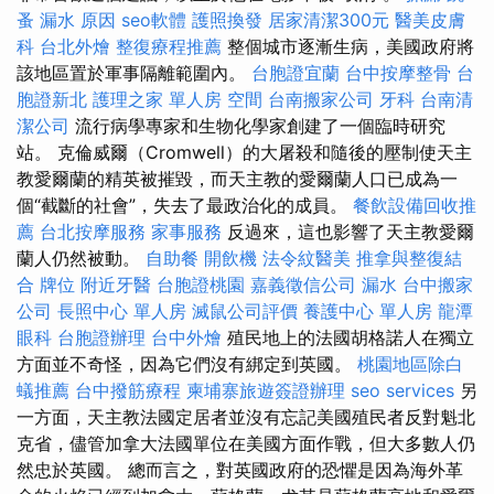
蚤
漏水 原因
seo軟體
護照換發
居家清潔300元
醫美皮膚
科
台北外燴
整復療程推薦
整個城市逐漸生病，美國政府將
該地區置於軍事隔離範圍內。
台胞證宜蘭
台中按摩整骨
台
胞證新北
護理之家 單人房
空間
台南搬家公司
牙科
台南清
潔公司
流行病學專家和生物化學家創建了一個臨時研究
站。 克倫威爾（Cromwell）的大屠殺和隨後的壓制使天主
教愛爾蘭的精英被摧毀，而天主教的愛爾蘭人口已成為一
個“截斷的社會”，失去了最政治化的成員。
餐飲設備回收推
薦
台北按摩服務
家事服務
反過來，這也影響了天主教愛爾
蘭人仍​​然被動。
自助餐
開飲機
法令紋醫美
推拿與整復結
合
牌位
附近牙醫
台胞證桃園
嘉義徵信公司
漏水
台中搬家
公司
長照中心 單人房
滅鼠公司評價
養護中心 單人房
龍潭
眼科
台胞證辦理
台中外燴
殖民地上的法國胡格諾人在獨立
方面並不奇怪，因為它們沒有綁定到英國。
桃園地區除白
蟻推薦
台中撥筋療程
柬埔寨旅遊簽證辦理
seo services
另
一方面，天主教法國定居者並沒有忘記美國殖民者反對魁北
克省，儘管加拿大法國單位在美國方面作戰，但大多數人仍
然忠於英國。 總而言之，對英國政府的恐懼是因為海外革