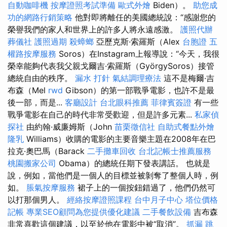
自動咖啡機
按摩證照考試準備
歐式外燴
Biden）。
助您成
功的網路行銷策略
他對即將離任的美國總統說：“感謝您的
榮譽我們的家人和世界上的許多人將永遠感激。
護照代辦
葬儀社
護照過期
殺蟑螂
亞歷克斯·索羅斯（Alex
台胞證
五
權路按摩服務
Soros）在Instagram上報導說：“今天，我很
榮幸能夠代表我父親戈爾吉·索羅斯（GyörgySoros）接管
總統自由的秩序。
漏水 打針
氣結調理療法
這不是梅爾·吉
布森（Mel
rwd
Gibson）的第一部戰爭電影，也許不是最
後一部，而是...
客廳設計
台北眼科推薦
菲律賓簽證
有一些
戰爭電影在自己的時代非常受歡迎，但是許多元素...
私家偵
探社
由約翰·威廉姆斯（John
苗栗徵信社
自助式餐點外燴
隆乳
Williams）收購的電影的主要音樂主題在2008年在巴
拉克·奧巴馬（Barack
二手攤車回收
台北記帳士推薦服務
桃園搬家公司
Obama）的總統任期下發表講話。 也就是
說，例如，當他們是一個人的目標並被剝奪了整個人時，例
如。
脹氣按摩服務
裙子上的一個按鈕錯過了，他們仍然可
以打那個男人。
經絡按摩證照課程
台中月子中心
塔位價格
記帳
專業SEO顧問為您提供優化建議
二手餐飲設備
吉布森
非常喜歡這個建議，以至於他在電影中被“取消”。
抓漏
跳