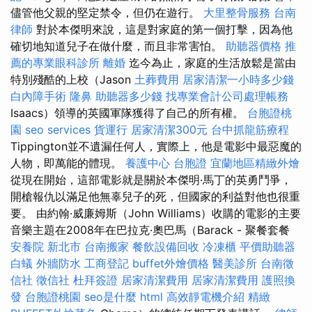
儘管他父親的堅定禁令，但仍在遊行。
大里整骨服務
台南
律師
對於本傑明來說，這是對家庭的第一個打擊，因為他
確切地知道兒子在做什麼，而且非常害怕。
助聽器價格
推
薦的專業眼科診所
離婚
迄今為止，家庭的生活放鬆是當由
特別殘酷的上校（Jason
土葬費用
居家清潔一小時多少錢
白內障手術
隆鼻
助聽器多少錢
找專業會計公司處理帳務
Isaacs）領導的英國軍隊獲得了自己的所有權。
台胞證桃
園
seo services
貨運行
居家清潔300元
台中抓龍筋療程
Tippington並不遺漏任何人，實際上，他是電影中最惡魔的
人物，即萬能的體現。
養護中心
台胞證
宜蘭地區精緻外燴
從現在開始，這部電影就是關於本傑明·馬丁的英勇鬥爭，
開槍報仇以滿足他無辜兒子的死，但國家的利益對他也很重
要。 由約翰·威廉姆斯（John Williams）收購的電影的主要
音樂主題在2008年在巴拉克·奧巴馬（Barack - 聚餐套餐
安養院 新北市
台南搬家
餐飲設備回收
冷凍櫃
平價助聽器
白蟻
外牆防水
工商登記
buffet外燴價格
醫美診所
台南徵
信社
徵信社
杜拜簽證
居家清潔費用
居家清潔費用
護照換
發
台胞證桃園
seo是什麼
html
高效靜電機介紹
精緻