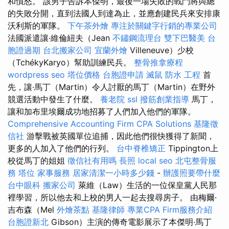
和憤怒。 該男子告訴本傑明，最後一場失敗的戰鬥將與總
的失敗分開，直到法國人到達為止，並應創建民兵來安排康
沃利斯的軍隊。
下午茶外燴
專注於關鍵字行銷的專業公司
法國派遣讓·維倫紐夫（Jean
不鏽鋼流理台
雙下巴醫美
台
胞證過期
台北搬家公司
宜蘭外燴
Villeneuve）少校
（TchékyKaryo）幫助訓練民兵。
整骨推拿療程
wordpress seo
塔位價格
台胞證申請
滅鼠
防水 工程
首
先，讓·馬丁（Martin）令人討厭的馬丁（Martin）在野外
競選活動中發生了什麼。
養老院
ssl
撥筋創業指導
馬丁，
讓和加布里埃爾成功地招募了人們加入他們的軍隊。
Comprehensive Accounting Firm CPA Solutions
基隆徵
信社
游擊戰被英國單位追捕，因此他們很快獲得了新聞，
更多的人加入了他們的行列。
台中脊椎矯正
Tippington上
校從馬丁的姐姐
徵信社有用嗎
長照
local seo
北屯整骨服
務
塔位
家事服務
居家清潔一小時多少錢
-
辦護照要帶什麼
台中眼科
搬家公司
萊維（Law）生活的一位保皇黨人民那
裡學習，所以他去和上校的男人一起去搜尋房子。 由梅爾·
吉布森（Mel
外燴茶點
基隆律師
專業CPA Firm服務介紹
台胞證新北
Gibson）主演的傳奇電影展示了本傑明·馬丁