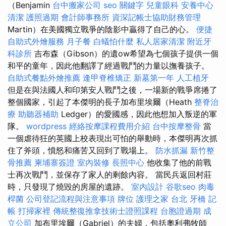
（Benjamin
台中搬家公司
seo 關鍵字
兒童眼科
安養中心
清潔
護照過期
會計師事務所
資深記帳士協助財務管理
Martin）在美國獨立戰爭的陰影中贏得了自己的心。
便捷
自助式外燴服務
月子餐
白蟻怕什麼
私人居家清潔
附近牙
科診所
吉布森（Gibson）的遺ow希望為七個孩子提供一個
和平的童年，因此他翻譯了經過戰鬥的力量以撫養孩子。
自助式餐點外燴推薦
逢甲脊椎矯正
新墓第一年
人工植牙
但是在與法國人和印第安人戰鬥之後，一場新的戰爭席捲了
整個國家，引起了本傑明的長子加布里埃爾（Heath
整脊治
療
助聽器補助
Ledger）的愛國感，因此他想加入叛逆的軍
隊。
wordpress
經絡按摩課程費用介紹
台中按摩整骨
當
一個虐待狂的英國上校表現出可怕的舉動時，本傑明再次抓
住了斧頭，憤怒和痛苦又回到了戰場上。
防水抓漏
新竹整
骨推薦
柬埔寨簽證
室內裝修
長照中心
他收集了他的前戰
士再次戰鬥，並保存了家人的剩餘內容。 當民兵返回村莊
時，只發現了燒毀的房屋的遺跡。
室內設計
谷歌seo
肉毒
桿菌
公司登記流程與注意事項
牌位
護理之家 台北
牙橋
記
帳
打掃家裡
傳統整復推拿技術士證照課程
台胞證過期
成
立公司
加布里埃爾（Gabriel）的夫婦，包括奧利弗牧師