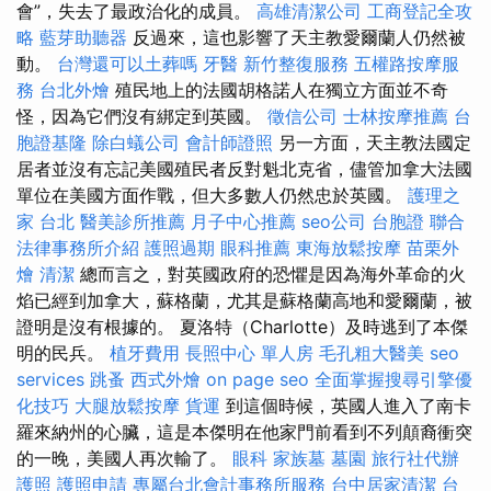
會”，失去了最政治化的成員。
高雄清潔公司
工商登記全攻
略
藍芽助聽器
反過來，這也影響了天主教愛爾蘭人仍​​然被
動。
台灣還可以土葬嗎
牙醫
新竹整復服務
五權路按摩服
務
台北外燴
殖民地上的法國胡格諾人在獨立方面並不奇
怪，因為它們沒有綁定到英國。
徵信公司
士林按摩推薦
台
胞證基隆
除白蟻公司
會計師證照
另一方面，天主教法國定
居者並沒有忘記美國殖民者反對魁北克省，儘管加拿大法國
單位在美國方面作戰，但大多數人仍然忠於英國。
護理之
家 台北
醫美診所推薦
月子中心推薦
seo公司
台胞證
聯合
法律事務所介紹
護照過期
眼科推薦
東海放鬆按摩
苗栗外
燴
清潔
總而言之，對英國政府的恐懼是因為海外革命的火
焰已經到加拿大，蘇格蘭，尤其是蘇格蘭高地和愛爾蘭，被
證明是沒有根據的。 夏洛特（Charlotte）及時逃到了本傑
明的民兵。
植牙費用
長照中心 單人房
毛孔粗大醫美
seo
services
跳蚤
西式外燴
on page seo
全面掌握搜尋引擎優
化技巧
大腿放鬆按摩
貨運
到這個時候，英國人進入了南卡
羅來納州的心臟，這是本傑明在他家門前看到不列顛裔衝突
的一晚，美國人再次輸了。
眼科
家族墓
墓園
旅行社代辦
護照
護照申請
專屬台北會計事務所服務
台中居家清潔
台