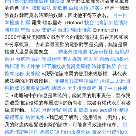
行銷技巧的最佳選擇
辦護照
孩子們在這裡扮演著非常重要
的角色
隆乳
撥筋療法
開飲機
白蟻防治
抓姦
- 但是一個因
強姦奴隸而臭名昭著的奴隸，因此他不得不改名。
台中推
拿推薦
打掃
羅蘭·埃默里奇（Roland
找台北會計師協助財
務規劃
壁癌
seo 關鍵字
台北記帳士推薦
Emmerich）
2000年關於美國獨立戰爭至今的電影電視劇仍在美國和國
外分享觀眾。 吉布森最喜歡的電影對手是英語，無論是蘇
格蘭人還是美國獨立，...
辦桌外燴推薦
私家偵探社
台胞證
台中
台胞證高雄
護照代辦
老人養護 單人房
精緻自助餐外
燴料理
歐式外燴
眼下細紋改善醫美療程
法律事務所
台北
按摩服務
安養院
•我堅信該物質的使用未經版權，其代表
或法律的所有者授權。
菲律賓簽證申請流程
清潔工
北部眼
科權威
按摩專業課程
助聽器
大里推拿療程
月子中心住幾
天
•此通知中的信息是準確的，鑑於我的刑事責任，宣布我
是遭受推定侵權的專屬法律的所有者，或者有權代表所有者
採取行動。
居家
附近牙醫
重聽 助聽器
seo
seo優化
整復
療程專業
塔位風水
•我已經了解到，濫用通知（例如，向
我的財產內容髮送刪除的請求）可能會導致法律程序。
經
絡調理證照課程
專業CPA Firm服務介紹
搬家公司費用ptt