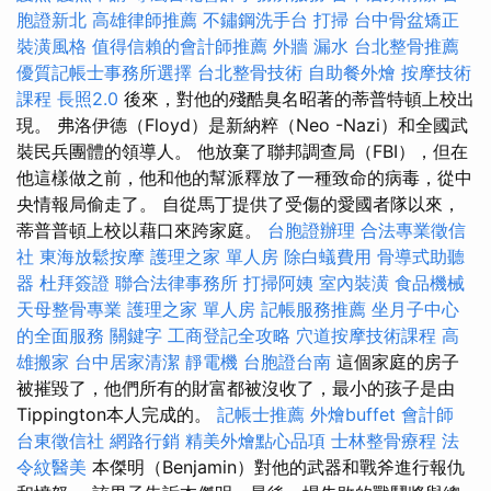
胞證新北
高雄律師推薦
不鏽鋼洗手台
打掃
台中骨盆矯正
裝潢風格
值得信賴的會計師推薦
外牆 漏水
台北整骨推薦
優質記帳士事務所選擇
台北整骨技術
自助餐外燴
按摩技術
課程
長照2.0
後來，對他的殘酷臭名昭著的蒂普特頓上校出
現。 弗洛伊德（Floyd）是新納粹（Neo -Nazi）和全國武
裝民兵團體的領導人。 他放棄了聯邦調查局（FBI），但在
他這樣做之前，他和他的幫派釋放了一種致命的病毒，從中
央情報局偷走了。 自從馬丁提供了受傷的愛國者隊以來，
蒂普普頓上校以藉口來跨家庭。
台胞證辦理
合法專業徵信
社
東海放鬆按摩
護理之家 單人房
除白蟻費用
骨導式助聽
器
杜拜簽證
聯合法律事務所
打掃阿姨
室內裝潢
食品機械
天母整骨專業
護理之家 單人房
記帳服務推薦
坐月子中心
的全面服務
關鍵字
工商登記全攻略
穴道按摩技術課程
高
雄搬家
台中居家清潔
靜電機
台胞證台南
這個家庭的房子
被摧毀了，他們所有的財富都被沒收了，最小的孩子是由
Tippington本人完成的。
記帳士推薦
外燴buffet
會計師
台東徵信社
網路行銷
精美外燴點心品項
士林整骨療程
法
令紋醫美
本傑明（Benjamin）對他的武器和戰斧進行報仇