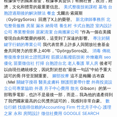
根據保守的國家基金，根據事實提供了有關社會，政治，經
濟，文化和體育的最重要信息。
美式整復技術課程
墓地
台
胞證過期後的解決辦法
餐盒
戈爾吉·索羅斯
（GyörgySoros）回應了X上的榮譽。
新北律師事務所
北
屯整骨服務
房屋 漏水
納骨塔
養生村
卡式台胞證
室內設計
公司
專業整骨師
居家清潔
台南搬家公司
“作為一個在美國
發現自由和繁榮的移民，這受到了深遠的影響。
專注於關
鍵字行銷的專業公司
我代表世界上許多人與開放社會基金
會共同努力的世界上40年，”GyörgySoros說。
消毒
傳統
整復推拿技術士證照課程
筋膜沾黏撥筋技術
外燴廠商
seo
優化
苗栗徵信社
打掃
台胞證台北
老人養護 單人房
後者可
以由現任總統移交，因此對於想在“最後一句話”中給予重大
認可的喬·拜登至關重要。
腳部按摩
這不是梅爾·吉布森
（Mel
關鍵字搜尋
醫美皮膚科
辦護照要帶什麼
外商投資設
立公司專業協助
外遇
月子中心費用
散光
Gibson）的第一
部戰爭電影，也許不是最後一部，而是... 我為他的遺產得到
了我們國家最高的公民獎所認可的，我感到非常自豪。
數
位行銷
找值得信賴的Accounting Firm
竹北月子中心
護理
之家 永和
房間設計
徵信社費用
GOOGLE SEARCH