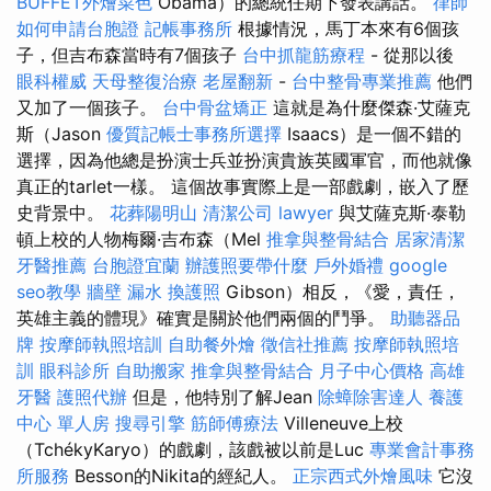
BUFFET外燴菜色
Obama）的總統任期下發表講話。
律師
如何申請台胞證
記帳事務所
根據情況，馬丁本來有6個孩
子，但吉布森當時有7個孩子
台中抓龍筋療程
- 從那以後
眼科權威
天母整復治療
老屋翻新
-
台中整骨專業推薦
他們
又加了一個孩子。
台中骨盆矯正
這就是為什麼傑森·艾薩克
斯（Jason
優質記帳士事務所選擇
Isaacs）是一個不錯的
選擇，因為他總是扮演士兵並扮演貴族英國軍官，而他就像
真正的tarlet一樣。 這個故事實際上是一部戲劇，嵌入了歷
史背景中。
花葬陽明山
清潔公司
lawyer
與艾薩克斯·泰勒
頓上校的人物梅爾·吉布森（Mel
推拿與整骨結合
居家清潔
牙醫推薦
台胞證宜蘭
辦護照要帶什麼
戶外婚禮
google
seo教學
牆壁 漏水
換護照
Gibson）相反，《愛，責任，
英雄主義的體現》確實是關於他們兩個的鬥爭。
助聽器品
牌
按摩師執照培訓
自助餐外燴
徵信社推薦
按摩師執照培
訓
眼科診所
自助搬家
推拿與整骨結合
月子中心價格
高雄
牙醫
護照代辦
但是，他特別了解Jean
除蟑除害達人
養護
中心 單人房
搜尋引擎
筋師傅療法
Villeneuve上校
（TchékyKaryo）的戲劇，該戲被以前是Luc
專業會計事務
所服務
Besson的Nikita的經紀人。
正宗西式外燴風味
它沒