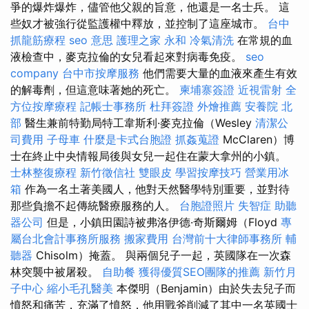
爭的爆炸爆炸，儘管他父親的旨意，他還是一名士兵。 這
些奴才被強行從監護權中釋放，並控制了這座城市。
台中
抓龍筋療程
seo 意思
護理之家 永和
冷氣清洗
在常規的血
液檢查中，麥克拉倫的女兒看起來對病毒免疫。
seo
company
台中市按摩服務
他們需要大量的血液來產生有效
的解毒劑，但這意味著她的死亡。
柬埔寨簽證
近視雷射
全
方位按摩療程
記帳士事務所
杜拜簽證
外燴推薦
安養院 北
部
醫生兼前特勤局特工韋斯利·麥克拉倫（Wesley
清潔公
司費用
子母車
什麼是卡式台胞證
抓姦蒐證
McClaren）博
士在終止中央情報局後與女兒一起住在蒙大拿州的小鎮。
士林整復療程
新竹徵信社
雙眼皮
學習按摩技巧
營業用冰
箱
作為一名土著美國人，他對天然醫學特別重要，並對待
那些負擔不起傳統醫療服務的人。
台胞證照片
失智症
助聽
器公司
但是，小鎮田園詩被弗洛伊德·奇斯爾姆（Floyd
專
屬台北會計事務所服務
搬家費用
台灣前十大律師事務所
輔
聽器
Chisolm）掩蓋。 與兩個兒子一起，英國隊在一次森
林突襲中被屠殺。
自助餐
獲得優質SEO團隊的推薦
新竹月
子中心
縮小毛孔醫美
本傑明（Benjamin）由於失去兒子而
憤怒和痛苦，充滿了憤怒，他用戰斧削減了其中一名英國士