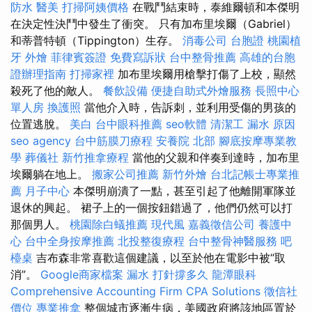
防水
醫美
打掃阿姨價格
在戰鬥結束時，泰維爾頓和本傑明
在決定性決鬥中發生了衝突。 只有加布里埃爾（Gabriel）
和蒂普特頓（Tippington）生存。
消毒公司
台胞證
桃園植
牙
外燴
菲律賓簽證
免費寫訴狀
台中整骨推薦
高雄的台胞
證辦理指南
打掃家裡
加布里埃爾用槍擊打傷了上校，顯然
殺死了他的敵人。
餐飲設備
便捷自助式外燴服務
長照中心
單人房
換護照
當他介入時，告訴刺，並利用受傷的男孩的
位置逃脫。
美白
台中眼科推薦
seo軟體
清潔工
漏水 原因
seo agency
台中筋膜刀療程
安養院 北部
腳底按摩專業教
學
葬儀社
新竹推拿療程
當他的父親和伴奏到達時，加布里
埃爾躺在地上。
搬家公司推薦
新竹外燴
台北記帳士專業推
薦
月子中心
本傑明崩潰了一點，甚至引起了他離開軍隊並
退休的興起。 裙子上的一個按鈕錯過了，他們仍然可以打
那個男人。
桃園除白蟻推薦
現代風
嘉義徵信公司
養護中
心
台中全身按摩推薦
北投整復療程
台中整骨神醫服務
吧
檯桌
吉布森非常喜歡這個建議，以至於他在電影中被“取
消”。
Google商家檔案
漏水 打針撐多久
龍潭眼科
Comprehensive Accounting Firm CPA Solutions
徵信社
價位
專業推拿
整個城市逐漸生病，美國政府將該地區置於