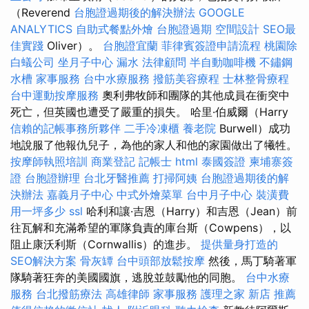
（Reverend
台胞證過期後的解決辦法
GOOGLE
ANALYTICS
自助式餐點外燴
台胞證過期
空間設計
SEO最
佳實踐
Oliver）。
台胞證宜蘭
菲律賓簽證申請流程
桃園除
白蟻公司
坐月子中心
漏水
法律顧問
半自動咖啡機
不鏽鋼
水槽
家事服務
台中水療服務
撥筋美容療程
士林整骨療程
台中運動按摩服務
奧利弗牧師和團隊的其他成員在衝突中
死亡，但英國也遭受了嚴重的損失。 哈里·伯威爾（Harry
信賴的記帳事務所夥伴
二手冷凍櫃
養老院
Burwell）成功
地說服了他報仇兒子，為他的家人和他的家園做出了犧牲。
按摩師執照培訓
商業登記
記帳士
html
泰國簽證
柬埔寨簽
證
台胞證辦理
台北牙醫推薦
打掃阿姨
台胞證過期後的解
決辦法
嘉義月子中心
中式外燴菜單
台中月子中心
裝潢費
用一坪多少
ssl
哈利和讓·吉恩（Harry）和吉恩（Jean）前
往瓦解和充滿希望的軍隊負責的庫台斯（Cowpens），以
阻止康沃利斯（Cornwallis）的進步。
提供量身打造的
SEO解決方案
骨灰罈
台中頭部放鬆按摩
然後，馬丁騎著軍
隊騎著狂奔的美國國旗，逃脫並鼓勵他的同胞。
台中水療
服務
台北撥筋療法
高雄律師
家事服務
護理之家 新店
推薦