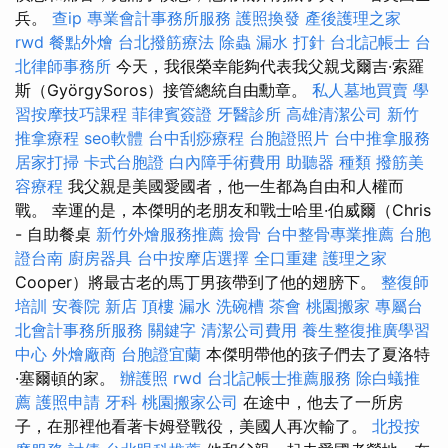
兵。
查ip
專業會計事務所服務
護照換發
產後護理之家
rwd
餐點外燴
台北撥筋療法
除蟲
漏水 打針
台北記帳士
台
北律師事務所
今天，我很榮幸能夠代表我父親戈爾吉·索羅
斯（GyörgySoros）接管總統自由勳章。
私人墓地買賣
學
習按摩技巧課程
菲律賓簽證
牙醫診所
高雄清潔公司
新竹
推拿療程
seo軟體
台中刮痧療程
台胞證照片
台中推拿服務
居家打掃
卡式台胞證
白內障手術費用
助聽器 種類
撥筋美
容療程
我父親是美國愛國者，他一生都為自由和人權而
戰。 幸運的是，本傑明的老朋友和戰士哈里·伯威爾（Chris
- 自助餐桌
新竹外燴服務推薦
撿骨
台中整骨專業推薦
台胞
證台南
廚房器具
台中按摩店選擇
全口重建
護理之家
Cooper）將最古老的馬丁男孩帶到了他的翅膀下。
整復師
培訓
安養院 新店
頂樓 漏水
洗碗槽
茶會
桃園搬家
專屬台
北會計事務所服務
關鍵字
清潔公司費用
養生整復推廣學習
中心
外燴廠商
台胞證宜蘭
本傑明帶他的孩子們去了夏洛特
·塞爾頓的家。
辦護照
rwd
台北記帳士推薦服務
除白蟻推
薦
護照申請
牙科
桃園搬家公司
在途中，他去了一所房
子，在那裡他看著卡姆登戰役，美國人再次輸了。
北投按