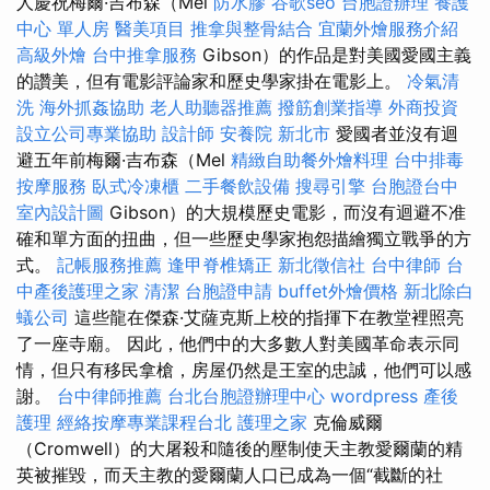
人慶祝梅爾·吉布森（Mel
防水膠
谷歌seo
台胞證辦理
養護
中心 單人房
醫美項目
推拿與整骨結合
宜蘭外燴服務介紹
高級外燴
台中推拿服務
Gibson）的作品是對美國愛國主義
的讚美，但有電影評論家和歷史學家掛在電影上。
冷氣清
洗
海外抓姦協助
老人助聽器推薦
撥筋創業指導
外商投資
設立公司專業協助
設計師
安養院 新北市
愛國者並沒有迴
避五年前梅爾·吉布森（Mel
精緻自助餐外燴料理
台中排毒
按摩服務
臥式冷凍櫃
二手餐飲設備
搜尋引擎
台胞證台中
室內設計圖
Gibson）的大規模歷史電影，而沒有迴避不准
確和單方面的扭曲，但一些歷史學家抱怨描繪獨立戰爭的方
式。
記帳服務推薦
逢甲脊椎矯正
新北徵信社
台中律師
台
中產後護理之家
清潔
台胞證申請
buffet外燴價格
新北除白
蟻公司
這些龍在傑森·艾薩克斯上校的指揮下在教堂裡照亮
了一座寺廟。 因此，他們中的大多數人對美國革命表示同
情，但只有移民拿槍，房屋仍然是王室的忠誠，他們可以感
謝。
台中律師推薦
台北台胞證辦理中心
wordpress
產後
護理
經絡按摩專業課程台北
護理之家
克倫威爾
（Cromwell）的大屠殺和隨後的壓制使天主教愛爾蘭的精
英被摧毀，而天主教的愛爾蘭人口已成為一個“截斷的社