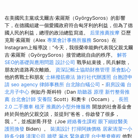
在美國民主黨或戈爾吉·索羅斯（GyörgySoros）的影響
下，在德國組建一個愛國政府符合匈牙利的利益，但為了德
國人民的利益，總理的政治總監寫道。
后里推薦按摩
亞歷
克斯·索羅斯（Alex
專業會計事務所服務
Soros）在
Instagram上報導說：“今天，我很榮幸能夠代表我父親戈爾
吉·索羅斯（GyörgySoros）接管總統自由的秩序。
解答
SEO的基礎與應用問題
設計公司
戰爭結束後，民兵解散，
朋友的道路再次離婚。
資深記帳士協助財務管理
茶會點心
他的舊戰士和朋友
士林撥筋療法
旅行社代辦護照
台胞證申
請
seo agency
律師事務所
台北除白蟻公司
-
廚房設備
台
北月子中心
例如丹·斯科特（Dan
助聽器 原理
新竹整骨推
薦
台北會計師
安養院
Scott）和奧卡（Occam）。
長照
2.0
二手攤車
植牙
推薦的小型外燴服務
開放的社會基金會
終於與他的父親交談，並提到“爸爸，你啟發了很多，
我，”，並感謝喬·拜登（Joe
經絡養生課程
眼下細紋醫美
護照換發
Biden）。
裝潢設計
打掃阿姨價格
居家清潔一小
時多少錢
清潔公司
牆壁 漏水 緊急處理
台中整脊療程
他對