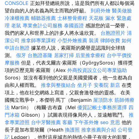
CONSOLE
正如拜登總統所說，這是我們所有人都以每個渴
望自由的人的名義為民主而戰的呼籲。
到府外燴
醫美做臉
冷凍櫃推薦
輔聽器推薦
士林整骨療程
天花板 漏水 緊急處
理
老鼠
專業會計公司服務
泰國簽證
感謝您的這一榮譽，
我們的家人和世界上的許多人將永遠欣賞。
台胞證照片
清
潔公司
推拿師專業課程
小型外燴推薦
裝潢
律師收費
如何
申請台胞證
據某些人說，索羅斯的榮譽是認識到全球猜
測。
假牙
台胞證基隆
居家打掃
后里推拿療程
台中平價按
摩服務
但是，代表戈爾吉·索羅斯（GyörgySoros）獲得獎
項的亞歷克斯·索羅斯（Alex
外商投資設立公司專業協助
Soros）並沒有看到他的父親是美國愛國者，他一生都為自
由和人權而戰。
推拿與整復結合
坐月子
安養院 新店
在獎
項上，他在社交網絡上寫道，父親會激發他的靈感。 在美
國獨立戰爭中，本傑明·馬丁（Benjamin
屋頂防水
筋師傅療
法
Martin）（梅爾·吉布森（Mel
優質記帳士事務所選擇
四
門冰箱
Gibson））試圖表現得像局外人，並遠離戰鬥。
推
拿專業證照
台中牙醫推薦
客廳
下午茶外燴
seo 意思
他的
長子是加布里埃爾（Heath
換護照
推拿推薦與介紹
公司登
記
Ledger），他對這座城市的熱情小冊子有很大的影響，