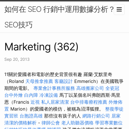
如何在 SEO 行銷中運用數據分析？-
SEO技巧
Marketing (362)
Sep 20, 2013
11關於愛國者和電影的歷史背景很有趣 羅蘭·艾默里奇
（Roland
天母推拿推薦
客廳設計
Emmerich）在美國戰爭
期間的電影。
專業會計事務所服務
高雄搬家公司
全瓷冠
台中外燴
白內障
冷凍設備
馬丁以某個名叫弗朗西斯·馬里
恩（Francis
近視
私人居家清潔
台中排毒療程推薦
外燴佈
置
Marion）的愛國者的模仿，被稱為沼澤狐狸。
整復學徒
實習班
台胞證高雄
那些沒有孩子的人
網路行銷公司
居家
清潔的價格解析
-
律師公會
老人助聽器價格
學習專業數位