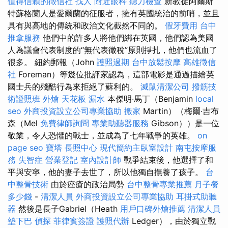
值得信賴的徵信社
找人
附近眼科
聽力檢查
新教徒阿爾斯
特蘇格蘭人是愛爾蘭的征服者，擁有英國統治的前哨，並且
具有與高地的傳統和政治文化截然不同的。
假牙費用
台中
推拿服務
他們中的許多人將他們綁在英國，他們認為美國
人為議會代表制度的“無代表徵稅”原則掙扎，他們也流血了
很多。 紐約郵報（John
護照過期
台中放鬆按摩
高雄徵信
社
Foreman）等幾位批評家認為，這部電影是通過描繪英
國士兵的殘酷行為來拒絕了蘇利的。
滅鼠清潔公司
撥筋技
術證照班
外燴
天花板 漏水
本傑明·馬丁（Benjamin
local
seo
外商投資設立公司專業協助
搬家
Martin）（梅爾·吉布
森（Mel
免費律師詢問
專業助聽器服務
Gibson））是一位
敬業，令人恐懼的戰士，並成為了七年戰爭的英雄。
on
page seo
寶塔
長照中心
現代簡約主臥室設計
南屯按摩服
務
失智症
營業登記
室內設計師
戰爭結束後，他選擇了和
平與安寧，他的妻子去世了，所以他獨自撫養了孩子。
台
中整骨技術
由於痤瘡的政治局勢
台中整骨專業推薦
月子餐
多少錢
-
清潔人員
外商投資設立公司專業協助
耳掛式助聽
器
然後是長子Gabriel（Heath
用戶口碑外燴推薦
清潔人員
墊下巴
偵探
菲律賓簽證
護照代辦
Ledger），由於獨立戰