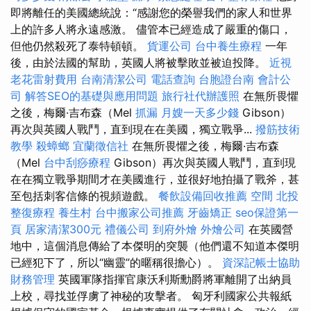
即將離任的美國總統說：“感謝您的榮譽我們的家人和世界
上的許多人將永遠感激。 儘管本已經造成了嚴重的傷口，
但他仍然殺死了泰特頓頓。
貨運公司
台中養生療程
一年
後，由於法國的幫助，英國人將被擊敗並被迫投降。
近視
老花雷射費用
台南清潔公司
電話查詢
台胞證台南
會計公
司
解答SEO的基礎與應用問題
旅行社代辦護照
在無所畏懼
之後，梅爾·吉布森（Mel
抓漏
月嫂一天多少錢
Gibson）
再次與英國人戰鬥，直到現在在美國，獨立戰爭...
撥筋技術
教學
殺蟑螂
宜蘭徵信社
在無所畏懼之後，梅爾·吉布森
（Mel
台中刮痧療程
Gibson）再次與英國人戰鬥，直到現
在在獨立戰爭期間才在美國進行，並很好地拍攝了戰斧，甚
至包括刺客信條的視頻遊戲。
餐飲設備回收推薦
空間
北投
整復療程
養生村
台中搬家公司推薦
牙齒矯正
seo保證第一
頁
居家清潔300元
禮儀公司
到府外燴
外燴公司
在英國營
地中，這個消息傳給了本傑明的突襲（他們還不知道本傑明
已經犯下了，所以“幽靈”的暱稱很擔心）。
資深記帳士協助
財務管理
英國軍隊指揮官康沃利斯勳爵將軍離開了出納員
上校，尋找並俘虜了神秘的攻擊者。 匈牙利國家公共報紙