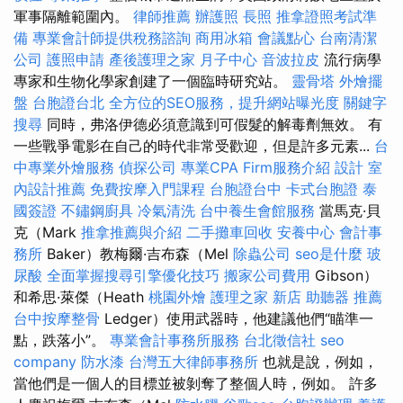
軍事隔離範圍內。
律師推薦
辦護照
長照
推拿證照考試準
備
專業會計師提供稅務諮詢
商用冰箱
會議點心
台南清潔
公司
護照申請
產後護理之家 月子中心
音波拉皮
流行病學
專家和生物化學家創建了一個臨時研究站。
靈骨塔
外燴擺
盤
台胞證台北
全方位的SEO服務，提升網站曝光度
關鍵字
搜尋
同時，弗洛伊德必須意識到可假髮的解毒劑無效。 有
一些戰爭電影在自己的時代非常受歡迎，但是許多元素...
台
中專業外燴服務
偵探公司
專業CPA Firm服務介紹
設計
室
內設計推薦
免費按摩入門課程
台胞證台中
卡式台胞證
泰
國簽證
不鏽鋼廚具
冷氣清洗
台中養生會館服務
當馬克·貝
克（Mark
推拿推薦與介紹
二手攤車回收
安養中心
會計事
務所
Ba​​ker）教梅爾·吉布森（Mel
除蟲公司
seo是什麼
玻
尿酸
全面掌握搜尋引擎優化技巧
搬家公司費用
Gibson）
和希思·萊傑（Heath
桃園外燴
護理之家 新店
助聽器 推薦
台中按摩整骨
Ledger）使用武器時，他建議他們“瞄準一
點，跌落小”。
專業會計事務所服務
台北徵信社
seo
company
防水漆
台灣五大律師事務所
也就是說，例如，
當他們是一個人的目標並被剝奪了整個人時，例如。 許多