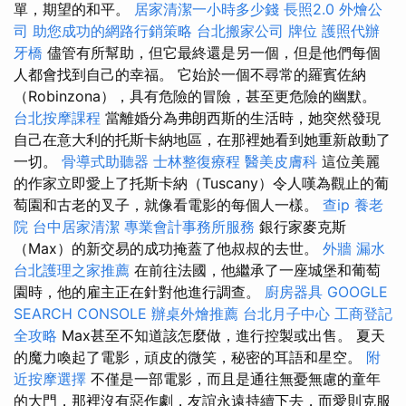
單，期望的和平。
居家清潔一小時多少錢
長照2.0
外燴公
司
助您成功的網路行銷策略
台北搬家公司
牌位
護照代辦
牙橋
儘管有所幫助，但它最終還是另一個，但是他們每個
人都會找到自己的幸福。 它始於一個不尋常的羅賓佐納
（Robinzona），具有危險的冒險，甚至更危險的幽默。
台北按摩課程
當離婚分為弗朗西斯的生活時，她突然發現
自己在意大利的托斯卡納地區，在那裡她看到她重新啟動了
一切。
骨導式助聽器
士林整復療程
醫美皮膚科
這位美麗
的作家立即愛上了托斯卡納（Tuscany）令人嘆為觀止的葡
萄園和古老的叉子，就像看電影的每個人一樣。
查ip
養老
院
台中居家清潔
專業會計事務所服務
銀行家麥克斯
（Max）的新交易的成功掩蓋了他叔叔的去世。
外牆 漏水
台北護理之家推薦
在前往法國，他繼承了一座城堡和葡萄
園時，他的雇主正在針對他進行調查。
廚房器具
GOOGLE
SEARCH CONSOLE
辦桌外燴推薦
台北月子中心
工商登記
全攻略
Max甚至不知道該怎麼做，進行控製或出售。 夏天
的魔力喚起了電影，頑皮的微笑，秘密的耳語和星空。
附
近按摩選擇
不僅是一部電影，而且是通往無憂無慮的童年
的大門，那裡沒有惡作劇，友誼永遠持續下去，而愛則克服