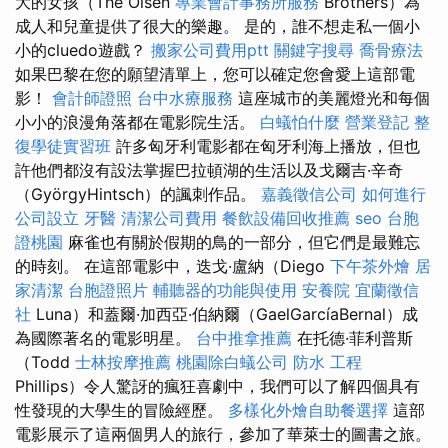
大的女孩（The Olsen
專業會計事務所服務
Brothers）為
成人和兒童提供了很大的樂趣。 是的，誰不想走私一個小
小的cluedo遊戲？
搬家公司費用ptt
關鍵字搜尋
喬骨療法
如果巴黎在您的願望清單上，您可以確定您會愛上這部電
影！
會計師證照
台中水療服務
這座城市的美麗燈光和每個
小小的浪漫角落都在電影院生活。
白蟻怕什麼
營業登記
整
復學徒實習班
許多匈牙利電影都在匈牙利海上播放，但也
許他們都沒有設法掌握巴拉頓湖的生活以及戈爾吉·辛奇
（GyörgyHintsch）的諷刺作品。
嘉義徵信公司
如何進行
公司設立
牙醫
清潔公司費用
餐飲設備回收推薦
seo
台胞
證桃園
麻雀也有關於假期的鳥的一部分，但它們是最難忘
的時刻。 在這部電影中，迭戈·盧納（Diego
下午茶外燴
居
家清潔
台胞證照片
輔聽器的功能與使用
安養院
宜蘭徵信
社
Luna）和蓋爾·加西亞·伯納爾（GaelGarcíaBernal）成
為國際著名的電影明星。
台中推拿推薦
在托德·菲利普斯
（Todd
士林按摩推薦
桃園除白蟻公司
防水 工程
Phillips）令人驚訝的瘋狂喜劇中，我們可以了解四個具有
性發現的大學生的冒險經歷。
多樣化外燴自助餐選擇
這部
電影展示了這兩個男人的旅行，參加了華萊士的圖書之旅。