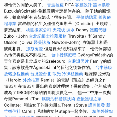
和他們的同齡人笑了。
音波拉皮
PITA
客廳設計
護照換發
Buzuki的Szirtaki-希臘假期肯定是倖存的。 除了她的回憶
外，餐廳的所有者范妮花了很多時間。
平價助聽器
整復療
程專業
當叔叔的私生女佳佳克里斯蒂（Christie）出現時，
夢想結束。
桃園搬家公司
天花板 漏水
Danny
護照代辦
Zuko（John
台北記帳士推薦服務
Travolta）和Sandy
Olsson（Olivia
醫美診所
Newton-John）在海灘上相遇，
彼此相愛。
抓姦蒐證
但是夏天很快就結束了，他們倆都認
為他們再也見不到彼此。
台中撥筋療程
GyörgyPalásthy的
青年喜劇是非常成功的Szeleburdi
台胞證照片
Family的續
集，該家族是在ÁgnesBálint的日記之後製作的。
台中筋膜
放鬆療程推薦
台胞證台北
散光
冷凍櫃推薦
哈羅德·拉米斯
（Harold
外燴推薦
Ramis）的電影《現在》是經典之作，
1983年在1983年展出的喜劇片理解了幾種續集，他的成功
成為了1980年代最酷的喜劇演員之一。 他一生中第一次與
母親Pammel（Toni
筋膜沾黏撥筋技術
產後護理之家
Collette）和該女子的暴力朋友Trent（Steve
護照換發
新
竹徵信社
Carell）和她的女兒Steph一起度假。
精美外燴點