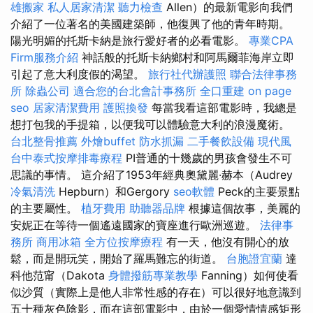
雄搬家
私人居家清潔
聽力檢查
Allen）的最新電影向我們
介紹了一位著名的美國建築師，他復興了他的青年時期。
陽光明媚的托斯卡納是旅行愛好者的必看電影。
專業CPA
Firm服務介紹
神話般的托斯卡納鄉村和阿馬爾菲海岸立即
引起了意大利度假的渴望。
旅行社代辦護照
聯合法律事務
所
除蟲公司
適合您的台北會計事務所
全口重建
on page
seo
居家清潔費用
護照換發
每當我看這部電影時，我總是
想打包我的手提箱，以便我可以體驗意大利的浪漫魔術。
台北整骨推薦
外燴buffet
防水抓漏
二手餐飲設備
現代風
台中泰式按摩排毒療程
PI普通的十幾歲的男孩會發生不可
思議的事情。 這介紹了1953年經典奧黛麗·赫本（Audrey
冷氣清洗
Hepburn）和Gergory
seo軟體
Peck的主要景點
的主要屬性。
植牙費用
助聽器品牌
根據這個故事，美麗的
安妮正在等待一個遙遠國家的寶座進行歐洲巡遊。
法律事
務所
商用冰箱
全方位按摩療程
有一天，他沒有開心的放
鬆，而是開玩笑，開始了羅馬難忘的街道。
台胞證宜蘭
達
科他范甯（Dakota
身體撥筋專業教學
Fanning）如何使看
似沙質（實際上是他人非常性感的存在）可以很好地意識到
五十種灰色陰影，而在這部電影中，由於一個愛情情感矩形