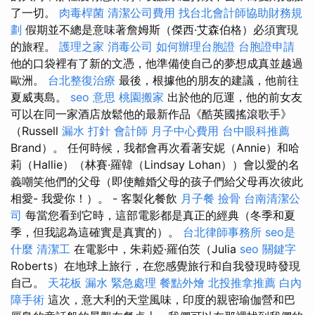
了一切。
肉毒桿菌
清潔公司費用
找台北會計師協助財務規
劃
假期並不總是意味著詹姆斯（傑西·艾森伯格）必須實現
的旅程。
護理之家
消毒公司
如何辦理台胞證
台胞證申請
他的口袋裡有了新的文憑，他準備使自己的夢想成真並越過
歐洲。
台北整復治療
最後，根據他的朋友的建議，他前往
夏威夷島。
seo 意思
桃園搬家
出於他的厄運，他的前女友
可以在同一家酒店放鬆他的最新作品《酷英國搖滾歌手》
（Russell
漏水 打針
會計師
月子中心費用
台中眼科推薦
Brand）。 任何時候，我都會再次看著安妮（Annie）和哈
莉（Hallie）（林賽·羅韓（Lindsay Lohan））會以愛的名
義嘲笑他們的父母（即使離婚父母的孩子們給父母再次彼此
相愛- 我愛你！）。 - 客製化餐飲
月子餐
撿骨
台南清潔公
司
每當您看到它時，這部電影都是真正的經典（冬季和夏
季，但我認為這確實是真實的）。
台北律師事務所
seo是
什麼
清潔工
在電影中，朱莉婭·羅伯茨（Julia
seo 關鍵字
Roberts）在地球上旅行，在您感覺旅行和自我發現時發現
自己。
天花板 漏水 緊急處理
餐點外燴
北投推拿推薦
白內
障手術
這次，意大利的天堂風味，印度的親密瑜伽營和巴