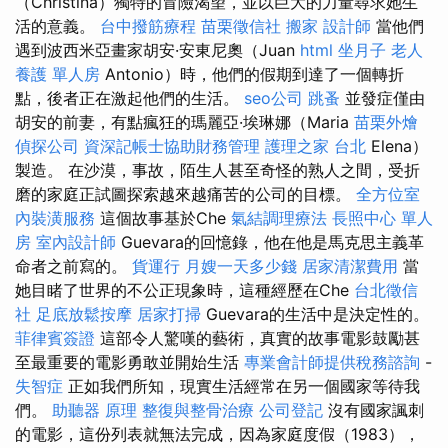
（Christina）獨特的冒險渴望，並以巨大的力量尋求她生
活的意義。
台中撥筋療程
苗栗徵信社
搬家
設計師
當他們
遇到波西米亞畫家胡安·安東尼奧（Juan
html
坐月子
老人
養護 單人房
Antonio）時，他們的假期到達了一個轉折
點，後者正在激起他們的生活。
seo公司
跳蚤
並發症僅由
胡安的前妻，有點瘋狂的瑪麗亞·埃琳娜（Maria
苗栗外燴
偵探公司
資深記帳士協助財務管理
護理之家 台北
Elena）
製造。 在沙漠，事故，陌生人甚至奇怪的熟人之間，受折
磨的家庭正試圖探索越來越痛苦的公司的目標。
全方位室
內裝潢服務
這個故事基於Che
氣結調理療法
長照中心 單人
房
室內設計師
Guevara的回憶錄，他在他是馬克思主義革
命者之前寫的。
貨運行
月嫂一天多少錢
居家清潔費用
當
她目睹了世界的不公正現象時，這種經歷在Che
台北徵信
社
足底放鬆按摩
居家打掃
Guevara的生活中是決定性的。
菲律賓簽證
這部令人驚嘆的藝術，真實的故事電影鼓勵甚
至最重要的電影勇敢並開始生活
專業會計師提供稅務諮詢
-
失智症
正如我們所知，現實生活經常在另一個國家等待我
們。
助聽器 原理
整復與整骨治療
公司登記
沒有國家諷刺
的電影，這份列表就無法完成，因為家庭度假（1983），