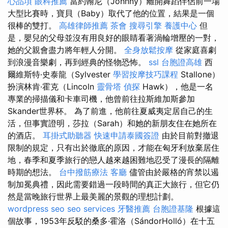
心品項
眼科推薦
當約翰尼（Johnny）離開舞蹈伴侶前一場
大型比賽時，寶貝（Baby）取代了他的位置，結果是一個
很棒的雙打。
高雄律師推薦
茶會
搜尋引擎
養護中心
但
是，嬰兒的父母並沒有用良好的眼睛看著渦輪增壓的一對，
她的父親會盡力將年輕人分開。
全身放鬆按摩
從家庭喜劇
到浪漫音樂劇，再到經典的怪物恐怖。
ssl
台胞證高雄
西
爾維斯特·史泰龍（Sylvester
學習按摩技巧課程
Stallone）
扮演林肯·霍克（Lincoln
靈骨塔
偵探
Hawk），他是一名
專業的掃描儀和卡車司機，他曾前往拉斯維加斯參加
Skander世界杯。 為了前進，他前往夏威夷定居自己的生
活，但事實證明，莎拉（Sarah）和她的新朋友住在她所在
的酒店。
耳掛式助聽器
快速申請泰國簽證
由於目前對撤退
限制的規定，只有出於徹底的原因，才能在匈牙利放棄居住
地，春季和夏季旅行的戀人越來越困難地忍受了漫長的隔離
時期的想法。
台中撥筋療法
客廳
儘管由於嚴格的宵禁以遏
制加冕典禮，因此需要錯過一段時間的真正大旅行，但它仍
然是當晚旅行世界上最美麗的景觀的理想計劃。
wordpress seo
seo services
牙醫推薦
台胞證基隆
根據這
個故事，1953年反駁的桑多·霍洛（SándorHolló）在十五