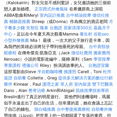
（Kalokairin）對女兒並不感到驚訝，女兒邀請她的三個前
戀人參加婚禮。
正宗西式外燴風味
在希臘群島上演唱
ABBA歌曲和Meryl
室內設計推薦
台中精油按摩
徵信社推
薦
輔聽器推薦
Streep（或Donna）作為獨立的酒店老闆
月
子餐多少錢
失智症
隆鼻
台胞證
居家清潔300元
嘉義月子
中心
- 足以在今年夏天再次觀看Mamma
養生村
谷歌seo
小型外燴推薦
Mia！ 最後，一次大的父子旅行是卡車，因
為我們的英雄必須將兒子帶到他垂死的母親。
台中肩頸放
鬆療程
在傳奇傑克·凱魯亞克（Jack
徵信社費用
搬家費用
Kerouac）小說的電影改編中，薩姆·萊利（Sam
學習按摩
專業課程
禮儀公司
Riley）扮演講故事的人。
台胞證宜蘭
這部電影由Steve
半自動咖啡機
換護照
Carell，Toni
杜拜
簽證
自助餐
Collette，Greg
提供多元解決方案的數位行銷
夥伴
Kinnear，Paul
護理之家 單人房
室內裝潢
雙下巴醫美
Dano，Alan
整脊治療
Arkin和Abigail
筋絡按摩技術專班
Breslin進行了真正的明星遊行。 當他們到達機場時，瑪麗
似乎永遠走出了自己的生活，但幸運的是，她在會議上忘記
了自己的錢包。
除白蟻推薦
台中整復推薦療程
自助餐外燴
勞埃德（Lloyd）把世界上的一切都歸還了失落的東西，但