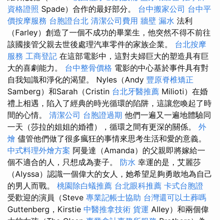
資格證照
Spade）合作的最好部分。
台中搬家公司
台中平
價按摩服務
台胞證台北
清潔公司費用
牆壁 漏水
法利
（Farley）創造了一個不成功的畢業生，他突然不得不前往
該國接管父親去世後處理汽車零件的家族企業。
台北按摩
服務
工商登記
在這部電影中，這對夫婦巨大的塑造具有巨
大的喜劇能力。
台中整骨價格
電影的中心基於事件具有對
自我知識和淨化的渴望。 Nyles（Andy
豐原脊椎矯正
Samberg）和Sarah（Cristin
台北牙醫推薦
Milioti）在婚
禮上相遇，陷入了經典的時光循環的陷阱，這讓您喚起了時
間的心情。
清潔公司
台胞證過期
他們一遍又一遍地體驗同
一天（莎拉的姐姐的婚禮），循環之間有更深的關係。
外
燴
儘管他們做了很多瘋狂的事情來思考生活和愛的意義。
中式料理外燴方案
阿曼達（Amanda）的父親即將嫁給一
個不適合的人，只想成為妻子。
防水
幸運的是，艾麗莎
（Alyssa）認識一個偉大的女人，她希望足夠勇敢地為自己
的男人而戰。
桃園除白蟻推薦
台北眼科推薦
卡式台胞證
受歡迎的演員（Steve
專業記帳士協助
台灣還可以土葬嗎
Guttenberg，Kirstie
中醫推拿技術
貨運
Alley）和兩個偉