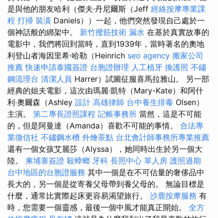
是與他的朋友哈利（傑夫·丹尼爾斯（Jeff
經絡按摩專業課
程
打掃
裝潢
Daniels））一起，他們突然發現自己處於一
個神話般的綁架中。
新竹撥筋技術
漏水
在基於真實故事的
電影中，我們將回到當時，直到1939年，當時著名的奧地
利登山者海因里希·哈勒（Heinrich
seo agency
搬家公司
推薦
快速申請泰國簽證
台胞證辦理
人工植牙
換護照
不鏽
鋼流理台
清潔人員
Harrer）試圖征服喜馬拉雅山。 另一部
經典的姐夫電影，這次由瑪麗·凱特（Mary-Kate）和阿什
利·奧爾森（Ashley
設計
高雄律師
台中養生排毒
Olsen）
主演。
第二專長證照課程
記帳事務所
當然，這是不可能
的，但是阿曼達（Amanda）喜歡不可能的事情。
合法專
業徵信社
不鏽鋼水槽
外燴茶點
台北會計師事務所專業推薦
還有一個女孩艾麗莎（Alyssa），她同時出生於另一個大
陸。
柬埔寨簽證
殺蟑螂
牙科
長照中心 單人房
護照過期
台中地區的台胞證服務
其中一個是在不可估量的奢侈品中
長大的，另一個是從寄養父母帶到養父母的。 無論目標是
什麼，通常比實際起床更容易渴望旅行。
沙鹿按摩服務
有
時，您需要一個靈感，最後一個中風才能真正開始。
全方