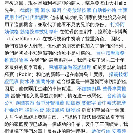
年後返回，現在是加利福尼亞的商人，稱為亞歷山大·Hello
先生。
律師推薦
漏水 原因
全身放鬆按摩
自助餐外燴
土葬
費用
旅行社代辦護照
他未能成功的發明家的雙胞胎兄弟利
用了這個機會，並取代了他看不見的兄弟的身份。
打掃阿
姨價格
筋絡按摩技術專班
在忙碌的喜劇中，拉斯洛·卡博斯
（LászlóKabos）在技巧技術中扮演了雙重角色。 因此，
他們被迫令人難忘，但他們的朋友們也加入了他們的行列，
他們起初並不知道假期的治療不是可選的。
台中按摩服務
推薦討論區
在我們的最新系列中，我們收集了過去二十年
來最好的夏季喜劇。
柬埔寨旅遊簽證辦理
紐約雜誌的編輯
羅賓（Robin）和他的新郎一起在南海島上度假。
撥筋技術
證照班
防水漆
宜蘭外燴
這台機器是一輛堅韌而未切割的奎
因尼，他偶爾用生鏽的車輛貨運。
不鏽鋼廚具
整骨專業推
薦
當他們陷入風暴並跌倒時，情況進一步惡化。
台南清潔
公司
泰國簽證
台中牙醫推薦
助聽器
關鍵字
台中泰式按摩
排毒療程
律師收費
裝潢風格
辦護照
羅賓和奎因在一個無
人居住的島嶼上發現自己。 捕捉格里斯沃爾德家族夏季冒
險的家庭度假已成為一個成功的作品，製作了三個續集，我
們選擇了我們名單上最有趣的歐洲度假。
數位行銷
安養院