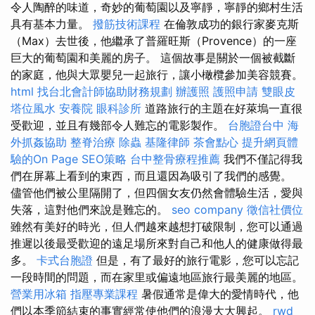
令人陶醉的味道，奇妙的葡萄園以及寧靜，寧靜的鄉村生活
具有基本力量。
撥筋技術課程
在倫敦成功的銀行家麥克斯
（Max）去世後，他繼承了普羅旺斯（Provence）的一座
巨大的葡萄園和美麗的房子。 這個故事是關於一個被截斷
的家庭，他與大眾嬰兒一起旅行，讓小橄欖參加美容競賽。
html
找台北會計師協助財務規劃
辦護照
護照申請
雙眼皮
塔位風水
安養院
眼科診所
道路旅行的主題在好萊塢一直很
受歡迎，並且有幾部令人難忘的電影製作。
台胞證台中
海
外抓姦協助
整脊治療
除蟲
基隆律師
茶會點心
提升網頁體
驗的On Page SEO策略
台中整骨療程推薦
我們不僅記得我
們在屏幕上看到的東西，而且還因為吸引了我們的感覺。
儘管他們被公里隔開了，但四個女友仍然會體驗生活，愛與
失落，這對他們來說是難忘的。
seo company
徵信社價位
雖然有美好的時光，但人們越來越想打破限制，您可以通過
推遲以後最受歡迎的遠足場所來對自己和他人的健康做得最
多。
卡式台胞證
但是，有了最好的旅行電影，您可以忘記
一段時間的問題，而在家里或偏遠地區旅行最美麗的地區。
營業用冰箱
指壓專業課程
暑假通常是偉大的愛情時代，他
們以本季節結束的事實經常使他們的浪漫大大興起。
rwd