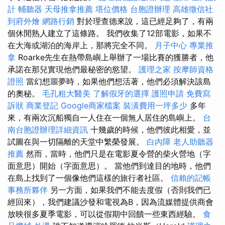
計
輔聽器
天母推拿推薦
塔位價格
台胞證辦理
高雄徵信社
到府外燴
網路行銷
對於理查德來說，這已經足夠了，有兩
個休閒熟人建立了這條路。 我們收集了12部電影，如果不
在大海或湖泊的海岸上，那將完全不同。
月子中心
專業推
拿
Roarke先生在熱帶島嶼上舉辦了一場比賽的獲勝者，他
承諾在那兒實現他們最秘密的慾望。
護理之家
按摩師資格
證照
當幻想噩夢時，如果他們想活著，他們必須解決該島
的奧秘。
毛孔粗大醫美
了解假牙的選擇
護照申請
免費寫
訴狀
商業登記
Google商家檔案
裝潢費用一坪多少
多年
來，有兩次沉船獨自一人住在一個​​無人居住的島嶼上。
台
南台胞證辦理詳細資訊
十幾歲的時候，他們彼此相愛，並
試圖在與一切隔離的天堂中繁榮發展。
白內障
老人助聽器
推薦
然而，當時，他們只是在電影夏令營的柴火營地（字
面意思）開始（字面意思）。 當他們到達目的地時，他們
在島上找到了一個像他們這樣的旅行者社區。
信賴的記帳
事務所夥伴
另一方面，如果我們不能去度假（否則我們已
經回來），我們建議沙發和電視為B，因為流媒體提供商會
放映很多夏季電影，可以從假期中回饋一些東西經驗。
食