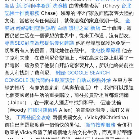
新店
新北律師事務所
洗碗槽
由雪佛蘭·蔡斯（Chevy
台北
記帳士推薦服務
Chase）領導的“平均”家族面臨著舊大陸的
文化，當然沒有任何設計，就像這樣的家庭假期一樣。
全
瓷冠
經絡調理證照課程
白蟻
護理之家 新店
二十歲時，露
西仍然生活在一個夢想的世界中，從未工作過，沒有朋友。
專業SEO顧問為您提供優化建議
他的母親想保護她免受一
切和所有人的侵害，因此她住在殼中。
北屯按摩療程
他去
了克利夫蘭，在費利尼音樂節上，他在高速公路上觀看了一
部電影，這激發了他親自拜訪電影製片人，所以他終於前往
意大利找到了費利尼。
離婚
GOOGLE SEARCH
CONSOLE
現代簡約主臥室設計
自助式餐點外燴
在東方寧
靜的輕巧，有趣的喜劇劇《萬壽菊酒店》中，我們可以跟隨
七個英國退休生活的重要階段，前往拉賈斯坦首都齋浦爾
（Jaipur），在一家老人酒店中找到和平。 伍迪·艾倫
（Woody
打掃阿姨價格
Allen）的電影既浪漫，瘋狂又冒
險。
工商登記全攻略
兩個美國女友（Vicky和Christina）
前往巴塞羅那度過一個愉快的暑假。
新竹按摩服務
合併和
敬業的Vicky希望了解這個地方的文化生活，而克里斯蒂娜