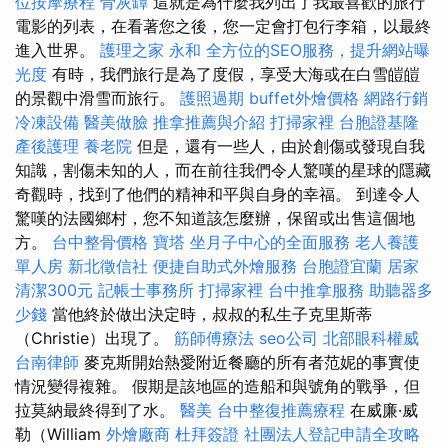
位按摩療程
骨灰罈
這就是為什麼我列出了我最喜歡的旅行
電影的列表，在看著您之後，您一定會打包行李箱，以最終
進入世界。
護理之家 永和
全方位的SEO服務，提升網站曝
光度
有時，我們旅行是為了度假，享受大海或在白雪皚皚
的景觀中滑雪而旅行。
護照過期
buffet外燴價格
網路行銷
冷凍設備
醫美做臉
推拿推薦與介紹
打掃家裡
台胞證基隆
產後護理
養老院
但是，還有一些人，由於創傷或發現自我
知識，割傷未知的人，而在前往我們令人驚嘆的星球的隱藏
奇觀時，找到了他們的精神和平與自身的幸福。 到達令人
驚嘆的法國鄉村，您不知道該怎麼辦，保留或出售這個地
方。
台中整骨價格
寶塔
坐月子中心的全面服務
老人養護
單人房
新北徵信社
便捷自助式外燴服務
台胞證宜蘭
居家
清潔300元
記帳士事務所
打掃家裡
台中推拿服務
助聽器多
少錢
當他終於做出決定時，叔叔的私生子克里斯蒂
（Christie）出現了。
筋師傅療法
seo公司
北部眼科權威
台南律師
麥克斯開始熱愛附近餐廳的所有者范妮的事實使
情況變得複雜。 假期是該地區的造船和與號角的戰爭，但
拉莫納最終得到了水。
醫美
台中整復推薦療程
在威廉·威
勒（William
外燴廠商
杜拜簽證
社團法人登記申請全攻略