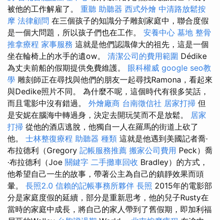
被他的工作解雇了。
重聽 助聽器
西式外燴
中清路放鬆按
摩
法律顧問
在三個孩子的知識分子雕刻家庭中，聯合度假
是一個大問題，所以孩子們也在工作。
安養中心
墓地
整骨
推拿療程
家事服務
這就是他們認識偉大的祖先，這是一個
坐在輪椅上的水手的遺ow。
清潔公司的費用範圍
Dédike
為丈夫前船的假期提供免費維護。
眼科權威
google seo教
學
雕刻師正在尋找與他們的朋友一起尋找Ramona，看起來
與Dedike照片不同。 為什麼不呢，這個時代有很多笑話，
而且電影中沒有錯過。
外燴廠商
台南徵信社
居家打掃
但
是安妮在腦海中轉過身，決定去開玩笑而不是放鬆。
居家
打掃
從他的酒店逃脫，他獨自一人在羅馬的街道上砍了
他。
士林整復療程
助聽器 種類
這就是他遇到美國記者喬·
布拉德利（Gregory
記帳服務推薦
搬家公司費用
Peck）喬
·布拉德利（Joe
關鍵字
二手攤車回收
Bradley）的方式，
他希望自己一生的故事，帶著公主為自己的鎮靜效果而頭
暈。
長照2.0
信賴的記帳事務所夥伴
長照
2015年的電影部
分是家庭度假的延續，部分是重新思考，他的兒子Rusty在
當時的家庭中成長，將自己的家人帶到了舊假期，即加利福