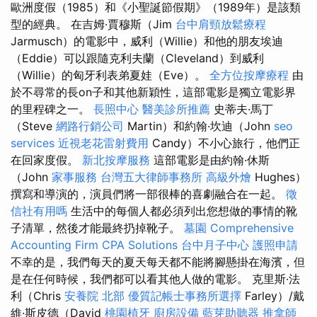
歐洲度假（1985）和《小聖誕節假期》（1989年）是該類
型的經典。 在吉姆·賈穆斯（Jim
台中肩頸放鬆療程
Jarmusch）的電影中，威利（Willie）和他的朋友埃迪
（Eddie）可以跟隨克利夫蘭（Cleveland）到威利
（Willie）的匈牙利表弟夏娃（Eve）。
全方位按摩療程
由
於不尋常的長on子和其他新穎性，這部電影是獨立電影界
的里程碑之一。
長照中心
醫美診所推薦
史蒂夫·馬丁
（Steve
網路行銷公司
Martin）和約翰·坎迪（John
seo
services
近視老花雷射費用
Candy）不小心旅行，他們正
在回家度假。
新北按摩服務
這部電影是由約翰·休斯
（John
家事服務
台灣五大律師事務所
高級外燴
Hughes）
撰寫和導演的，演員們將一部很棒的喜劇融合在一起。
徵
信社有用嗎
生活中的每個人都必須列出您想做的事情的靴
子清單，然後才能最終扔掉靴子。
墓園
Comprehensive
Accounting Firm CPA Solutions
台中月子中心
護照申請
不幸的是，我們每天的夏天每天都不能將腳懸掛在海濱，但
是在任何時候，我們都可以看其他人做的電影。 克里斯·法
利（Chris
安養院 北部
優質記帳士事務所選擇
Farley）/戴
維·斯皮德（David
桃園植牙
廚房設備
藍芽助聽器
推拿師