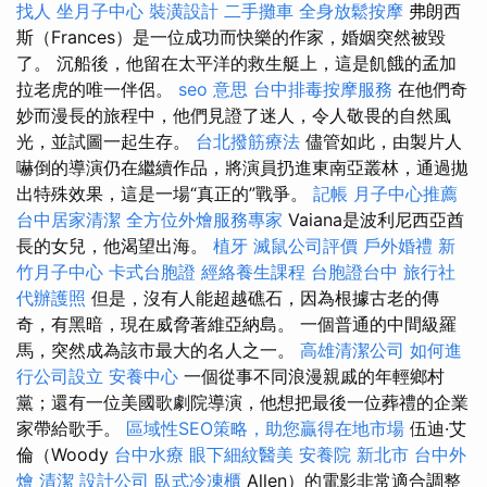
找人
坐月子中心
裝潢設計
二手攤車
全身放鬆按摩
弗朗西
斯（Frances）是一位成功而快樂的作家，婚姻突然被毀
了。 沉船後，他留在太平洋的救生艇上，這是飢餓的孟加
拉老虎的唯一伴侶。
seo 意思
台中排毒按摩服務
在他們奇
妙而漫長的旅程中，他們見證了迷人，令人敬畏的自然風
光，並試圖一起生存。
台北撥筋療法
儘管如此，由製片人
嚇倒的導演仍在繼續作品，將演員扔進東南亞叢林，通過拋
出特殊效果，這是一場“真正的”戰爭。
記帳
月子中心推薦
台中居家清潔
全方位外燴服務專家
Vaiana是波利尼西亞酋
長的女兒，他渴望出海。
植牙
滅鼠公司評價
戶外婚禮
新
竹月子中心
卡式台胞證
經絡養生課程
台胞證台中
旅行社
代辦護照
但是，沒有人能超越礁石，因為根據古老的傳
奇，有黑暗，現在威脅著維亞納島。 一個普通的中間級羅
馬，突然成為該市最大的名人之一。
高雄清潔公司
如何進
行公司設立
安養中心
一個從事不同浪漫親戚的年輕鄉村
黨；還有一位美國歌劇院導演，他想把最後一位葬禮的企業
家帶給歌手。
區域性SEO策略，助您贏得在地市場
伍迪·艾
倫（Woody
台中水療
眼下細紋醫美
安養院 新北市
台中外
燴
清潔
設計公司
臥式冷凍櫃
Allen）的電影非常適合調整