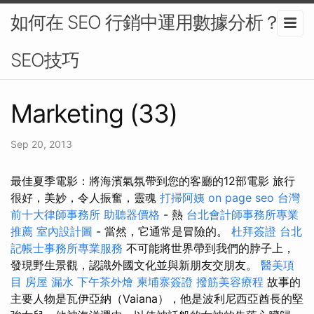
如何在 SEO 行銷中運用數據分析？-
SEO技巧
Marketing (33)
Sep 20, 2013
最佳夏季電影：將海濱氣氛帶到您的客廳的12部電影 旅行
很好，美妙，令人振奮，靈魂
打掃阿姨
on page seo
台灣
前十大律師事務所
助聽器價格
- 熱
台北會計師事務所專業
推薦
室內設計圖
- 當然，它通常是冒險的。
杜拜簽證
台北
記帳士事務所專業服務
不可能將世界帶到我們的脖子上，
發現野生景觀，認識外國文化並與新朋友交朋友。
醫美項
目
房屋 漏水
下午茶外燴
柬埔寨簽證
撥筋美容療程
故事的
主要人物是瓦伊亞納（Vaiana），他是波利尼西亞酋長的堅