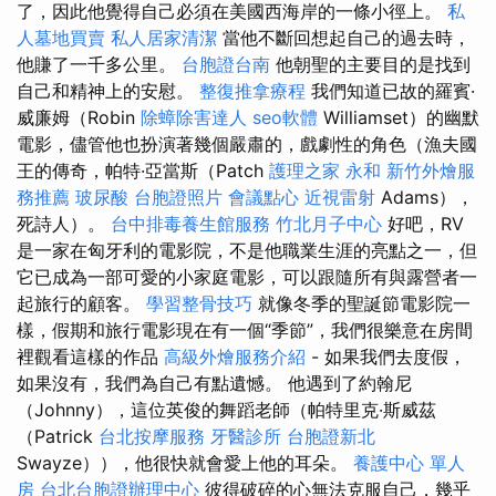
了，因此他覺得自己必須在美國西海岸的一條小徑上。
私
人墓地買賣
私人居家清潔
當他不斷回想起自己的過去時，
他賺了一千多公里。
台胞證台南
他朝聖的主要目的是找到
自己和精神上的安慰。
整復推拿療程
我們知道已故的羅賓·
威廉姆（Robin
除蟑除害達人
seo軟體
Williamset）的幽默
電影，儘管他也扮演著幾個嚴肅的，戲劇性的角色（漁夫國
王的傳奇，帕特·亞當斯（Patch
護理之家 永和
新竹外燴服
務推薦
玻尿酸
台胞證照片
會議點心
近視雷射
Adams），
死詩人）。
台中排毒養生館服務
竹北月子中心
好吧，RV
是一家在匈牙利的電影院，不是他職業生涯的亮點之一，但
它已成為一部可愛的小家庭電影，可以跟隨所有與露營者一
起旅行的顧客。
學習整骨技巧
就像冬季的聖誕節電影院一
樣，假期和旅行電影現在有一個“季節”，我們很樂意在房間
裡觀看這樣的作品
高級外燴服務介紹
- 如果我們去度假，
如果沒有，我們為自己有點遺憾。 他遇到了約翰尼
（Johnny），這位英俊的舞蹈老師（帕特里克·斯威茲
（Patrick
台北按摩服務
牙醫診所
台胞證新北
Swayze）），他很快就會愛上他的耳朵。
養護中心 單人
房
台北台胞證辦理中心
彼得破碎的心無法克服自己，幾乎