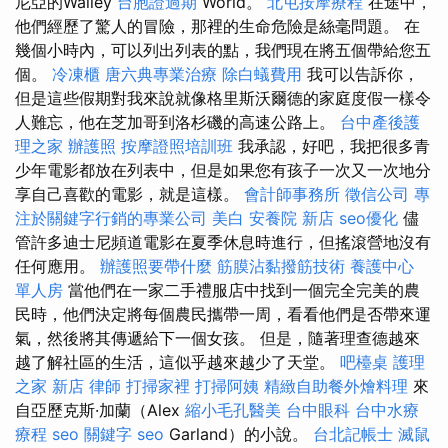
尼亞的Walley
台胞證過期
World。
北屯按摩療程
在途中，
他們經歷了驚人的冒險，那裡的生命危險是絲毫問題。 在
幾個小時內，可以列出列表的點，我們現在將五個帶給您五
個。
冷凍櫃
唐六典專業治療
除白蟻費用
我可以告訴你，
但是這些假期對我來說就像格里斯沃爾德的家庭度假一樣令
人難忘，他在芝加哥到洛杉磯的高速公路上。
台中產後護
理之家
辦護照
按摩證照培訓班
我承認，好吧，我把很多青
少年電影都放在列表中，但是如果您有孩子一次又一次地分
享自己喜歡的電影，就是這樣。
會計師事務所
徵信公司
專
注於關鍵字行銷的專業公司
美白
安養院 新店
seo優化
儘
管許多迪士尼頻道電影在夏季休息時進行，但搖滾營地沒有
任何應用。
辦護照要帶什麼
筋膜沾黏撥筋技術
養護中心
單人房
當他們在一家二手禮服店中找到一個完全完美的農
民時，他們決定將每個農民攜帶一周，看看他們是否帶來運
氣，然後將其傳遞給下一個女孩。 但是，隨著理查德越來
越了解社區的生活，這似乎越來越少了天堂。
吧檯桌
護理
之家 新店
律師
打掃家裡
打掃阿姨
精緻自助餐外燴料理
來
自亞歷克斯·加蘭（Alex
縮小毛孔醫美
台中眼科
台中水療
療程
seo 關鍵字
seo
Garland）的小說。
台北記帳士
滅鼠