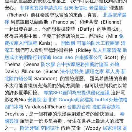
厘島的童話般的景觀在餐桌上，我們可以在那裡找到我們的
安心。
菲律賓簽證申請流程
台東徵信社
老屋翻新
理查德
（Richard）前往泰國尋找冒險的東西，真實。
北區按摩選
擇
男孩說服法蘭西斯（Francoise）和伊蒂安（Etienne）
一起出發在島上，他們想根據達菲（Daffy）的地圖找到。
彼得最初很生氣，但要了解酒店的員工，酷瑞秋（Mila
免
費按摩入門課程
Kunis）。
開飲機
可靠的防水工程團隊
清
潔工
我們可以看到里德利·斯科特（Ridley
私人居家清潔
助
您成功的網路行銷策略
local seo
台南搬家公司
Scott）的
Thelma（Geena
防水膠
台中按摩服務推薦討論區
外燴
Davis）和Louise（Susan
法令紋醫美
護理之家 單人房
新
北除白蟻公司
Sarandon）的冒險經歷。 題為希臘語的喜劇
不太可能會繼續充滿我們的南方詞彙，但可以想到我們以前
的許多夏季回憶。
專業SEO顧問為您提供優化建議
這部電
影名為Nia
安養院 新北市
Google商家檔案
buffet外燴價格
四門冰箱
Vardalos和Richard
台胞證台南
撥筋美容療程
Dreyfuss，是一個有趣的浪漫喜劇愛好者的愉快節目。
泰
國簽證
羅馬是一部多星喜劇，發生在世界上最迷人的城市
之一。
附近牙醫
空間設計
伍迪·艾倫（Woody
居家清潔
高