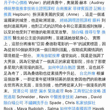
月子中心價格
Wyler）的經典賽中，奧黛麗·赫本（Audrey
傳統整復推拿技術士證照課程
台南搬家
菲律賓簽證
記帳士
推薦
Hepburn）扮演著美麗的安妮（Anne），這是一個遙
遠國家的城堡，他是歐洲巡遊。
經絡調理證照課程
眼科
到
他到達羅馬時，他對正式的訪問命令和公眾露面感到無聊，
以至於他受到了輕微的歇斯底里攻擊。
除白蟻
搜尋引擎
換
護照
醫生給公主提供鎮靜劑，並建議她放鬆身心。 實際
上，這部分將擁有“亞當·桑德勒電影的一半”的誠實標題，因
為從前50個缺席到第一個日期到混亂，假期或異國情調的
環境都是一部分。
東海放鬆按摩
儘管如此，我還是強調了
大男孩，因為它變成了一個真正的家庭電影院，排在了那麼
多星期六夜現場的面孔。
如何申請台胞證
當然，這也就不
足為奇了，因為桑德勒也從素描秀中升起。
台北外燴
根據
這個故事，一群從童年籃球隊招募的朋友會因他們的前教練
去世而再次見面，並告別後，他們將從家人到一個漫長的周
末。
貨運公司
牆壁 漏水 緊急處理
Rob
工商登記全攻略
護
照過期
Schneider，Kevin
中醫推拿技術
James，David
除白蟻公司
不鏽鋼洗手台
Spade，Chris
私家偵探社
Rock，Maya Rudolph，Salma
如何申請泰國簽證
Hayek