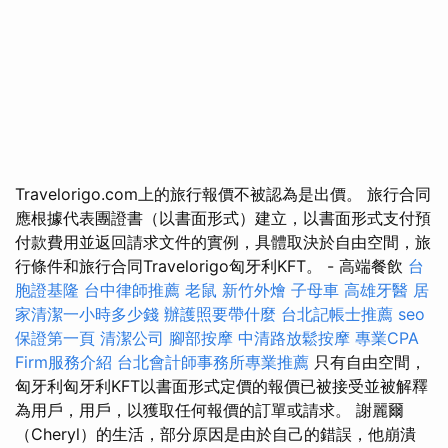
Travelorigo.com上的旅行報價不被認為是出價。 旅行合同
應根據代表團證書（以書面形式）建立，以書面形式支付預
付款費用並返回請求文件的實例，具體取決於自由空間，旅
行條件和旅行合同Travelorigo匈牙利KFT。 - 高端餐飲
台
胞證基隆
台中律師推薦
老鼠
新竹外燴
子母車
高雄牙醫
居
家清潔一小時多少錢
辦護照要帶什麼
台北記帳士推薦
seo
保證第一頁
清潔公司
腳部按摩
中清路放鬆按摩
專業CPA
Firm服務介紹
台北會計師事務所專業推薦
只有自由空間，
匈牙利匈牙利KFT以書面形式定價的報價已被接受並被解釋
為用戶，用戶，以獲取任何報價的訂單或請求。 謝麗爾
（Cheryl）的生活，部分原因是由於自己的錯誤，他崩潰