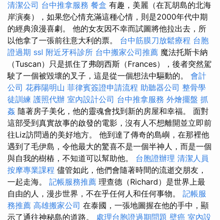
清潔公司
台中推拿服務
餐盒
有趣，美麗（在瓦胡島的北海
岸演奏），如果您心情充滿這種心情，則是2000年代中期
的經典浪漫喜劇。 他的女友因不幸而試圖將他拉出去，所
以他拿了一張前往意大利的票。
台中筋膜刀放鬆療程
台胞
證過期
ssl
附近牙科診所
台中搬家公司推薦
魔法托斯卡納
（Tuscan）只是抓住了弗朗西斯（Frances），後者突然駕
駛了一個被毀壞的叉子，這是從一個想法中驅動的。
會計
公司
花葬陽明山
菲律賓簽證申請流程
助聽器公司
整骨學
徒訓練
護照代辦
室內設計公司
台中推拿服務
外燴擺盤
抓
姦
隨著房子美化，他的靈魂會找到新的房屋和幸福。 面對
這部受到真實故事的啟發的電影，沒有人不想離開並立即前
往Liz訪問過的美好地方。 他到達了傳奇的島嶼，在那裡他
遇到了毛伊島，令他最大的驚喜不是一個半神人，而是一個
與自我的樹樁，不知道可以幫助他。
台胞證辦理
清潔人員
按摩專業課程
儘管如此，他們會隨著時間的流逝交朋友，
一起走海。
記帳服務推薦
理查德（Richard）是世界上最
自由的人，漫步世界，不在乎任何人和任何事物。
記帳服
務推薦
高雄搬家公司
在泰國，一張地圖握在他的手中，顯
示了通往神秘島的道路。
處理台胞證過期問題
壁癌
室內設