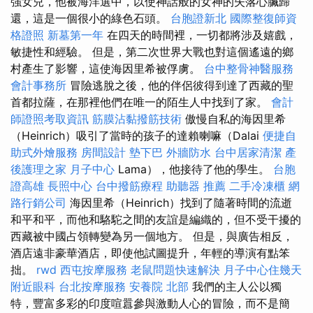
強女兒，他被海洋選中，以使神話般的女神的失落心臟歸
還，這是一個很小的綠色石頭。
台胞證新北
國際整復師資
格證照
新墓第一年
在四天的時間裡，一切都將涉及嬉戲，
敏捷性和經驗。 但是，第二次世界大戰也對這個遙遠的鄉
村產生了影響，這使海因里希被俘虜。
台中整骨神醫服務
會計事務所
冒險逃脫之後，他的伴侶彼得到達了西藏的聖
首都拉薩，在那裡他們在唯一的陌生人中找到了家。
會計
師證照考取資訊
筋膜沾黏撥筋技術
傲慢自私的海因里希
（Heinrich）吸引了當時的孩子的達賴喇嘛（Dalai
便捷自
助式外燴服務
房間設計
墊下巴
外牆防水
台中居家清潔
產
後護理之家 月子中心
Lama），他接待了他的學生。
台胞
證高雄
長照中心
台中撥筋療程
助聽器 推薦
二手冷凍櫃
網
路行銷公司
海因里希（Heinrich）找到了隨著時間的流逝
和平和平，而他和駱駝之間的友誼是編織的，但不受干擾的
西藏被中國占領轉變為另一個地方。 但是，與廣告相反，
酒店遠非豪華酒店，即使他試圖提升，年輕的導演有點笨
拙。
rwd
西屯按摩服務
老鼠問題快速解決
月子中心住幾天
附近眼科
台北按摩服務
安養院 北部
我們的主人公以獨
特，豐富多彩的印度喧囂參與激動人心的冒險，而不是簡