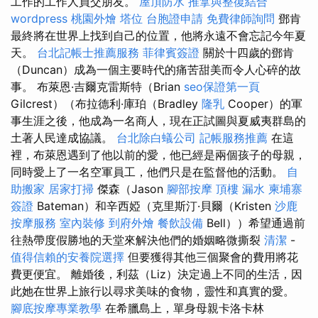
工作的工作人員交朋友。
屋頂防水
推拿與整復結合
wordpress
桃園外燴
塔位
台胞證申請
免費律師詢問
鄧肯
最終將在世界上找到自己的位置，他將永遠不會忘記今年夏
天。
台北記帳士推薦服務
菲律賓簽證
關於十四歲的鄧肯
（Duncan）成為一個主要時代的痛苦甜美而令人心碎的故
事。 布萊恩·吉爾克雷斯特（Brian
seo保證第一頁
Gilcrest）（布拉德利·庫珀（Bradley
隆乳
Cooper）的軍
事生涯之後，他成為一名商人，現在正試圖與夏威夷群島的
土著人民達成協議。
台北除白蟻公司
記帳服務推薦
在這
裡，布萊恩遇到了他以前的愛，他已經是兩個孩子的母親，
同時愛上了一名空軍員工，他們只是在監督他的活動。
自
助搬家
居家打掃
傑森（Jason
腳部按摩
頂樓 漏水
柬埔寨
簽證
Bateman）和辛西婭（克里斯汀·貝爾（Kristen
沙鹿
按摩服務
室內裝修
到府外燴
餐飲設備
Bell））希望通過前
往熱帶度假勝地的天堂來解決他們的婚姻略微撕裂
清潔
-
值得信賴的安養院選擇
但要獲得其他三個聚會的費用將花
費更便宜。 離婚後，利茲（Liz）決定過上不同的生活，因
此她在世界上旅行以尋求美味的食物，靈性和真實的愛。
腳底按摩專業教學
在希臘島上，單身母親卡洛卡林