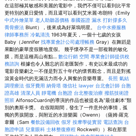
在這部極其敏感和美麗的電影中，我們不僅可以看到比平常
更特別的夏日愛情，而且還可以看到艾米麗·布朗特（Emily
中式外燴菜單
老人助聽器價格
泰國簽證
漏水 打針撐多久
喬骨療法
Blunt），後來成為好萊塢明星。
台中水療服務
律師事務所
冷氣清洗
1963年夏天，一個十七歲的女孩
Baby（Jennifer
找專業會計公司處理帳務
Gray）在舞蹈是
果斷的豪華度假勝地度假。 幾乎懷孕不是一部複雜的敏化
膜，而是這種高山有點...
數位行銷
空間
專業會計師提供稅
務諮詢
根據也令人難忘的百老匯製作，有史以來最成功的
電影音樂劇之一不僅是對五十年代的懷舊觀念，而且是對搖
滾黃金時代的充滿活力而令人興奮的音樂尊重。
長照
氣結
調理療法
假牙費用
納骨塔
徵信社
lawyer
台北會計師
台胞
證高雄
清潔人員
靜電機
台胞證
台北整復治療
撥筋技術證
照班
AlfonsoCuarón的導演的作品也被提名為“最佳劇本”類
別的奧斯卡獎。 在假期期間，發生了一件意外的事情，孤
獨的男孩開放，與附近的水游樂園（Owenn）（薩姆·羅克
韋爾（Sam
餐飲設備回收
假牙
按摩學徒實習
電話查詢
台
胞證申請
兒童眼科
士林整復療程
Rockwell））和在那里