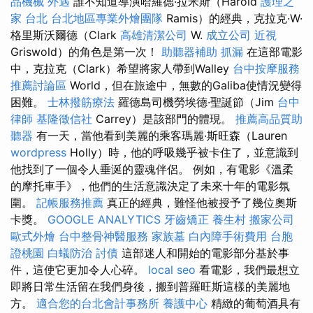
品機械
外遇
誰不知道導演哈羅德·拉米斯（Harold
護理之
家 台北
台北地區專業外燴團隊
Ramis）的經典，克拉克·W·
格里斯沃爾德（Clark
高雄清潔公司
W.
成立公司
近視
Griswold）的角色是第一次！
助聽器補助
抓漏
在這部電影
中，克拉克（Clark）希望將家人帶到Walley
台中按摩服務
推薦討論區
World，但在旅途中，無數的Galiba使情況變得
困難。
士林撥筋療法
羅德島司機勞埃德·聖誕節（Jim
台中
律師
基隆徵信社
Carrey）是該部門的體現。
推薦高品質助
聽器
有一天，當他看到美麗的乘客瑪麗·斯旺森（Lauren
wordpress
Holly）時，他的呼吸幾乎被卡住了，並意識到
他找到了一個令人垂涎的靈魂伴侶。 例如，有電影《溫柔
的摩托車手》，他們的生活意識決定了未來十年的電影氛
圍。
記帳服務推薦
真正的經典，難怪他被授予了幾位奧斯
卡獎。
GOOGLE ANALYTICS
牙齒矯正
養生村
搬家公司
歐式外燴
台中整骨神醫服務
家族墓
白內障手術費用
台胞
證桃園
白蟻防治
討債
這部迷人和開始的電影部分基於事
件，這使它更加令人心碎。
local seo
看電影，我們最想立
即將日常生活留在我們身後，搬到普羅旺斯這樣的美麗地
方。
適合您的台北會計事務所
養護中心
精緻的葡萄酒具有