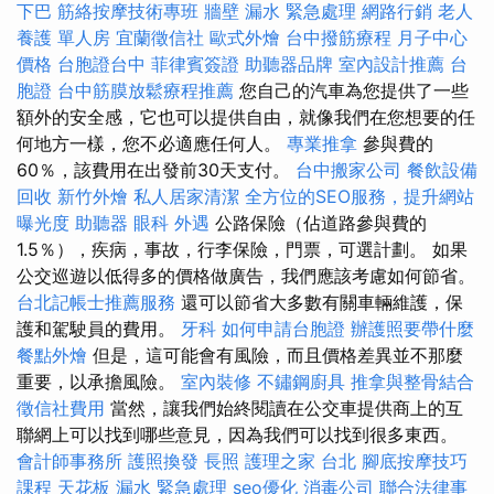
下巴
筋絡按摩技術專班
牆壁 漏水 緊急處理
網路行銷
老人
養護 單人房
宜蘭徵信社
歐式外燴
台中撥筋療程
月子中心
價格
台胞證台中
菲律賓簽證
助聽器品牌
室內設計推薦
台
胞證
台中筋膜放鬆療程推薦
您自己的汽車為您提供了一些
額外的安全感，它也可以提供自由，就像我們在您想要的任
何地方一樣，您不必適應任何人。
專業推拿
參與費的
60％，該費用在出發前30天支付。
台中搬家公司
餐飲設備
回收
新竹外燴
私人居家清潔
全方位的SEO服務，提升網站
曝光度
助聽器
眼科
外遇
公路保險（佔道路參與費的
1.5％），疾病，事故，行李保險，門票，可選計劃。 如果
公交巡遊以低得多的價格做廣告，我們應該考慮如何節省。
台北記帳士推薦服務
還可以節省大多數有關車輛維護，保
護和駕駛員的費用。
牙科
如何申請台胞證
辦護照要帶什麼
餐點外燴
但是，這可能會有風險，而且價格差異並不那麼
重要，以承擔風險。
室內裝修
不鏽鋼廚具
推拿與整骨結合
徵信社費用
當然，讓我們始終閱讀在公交車提供商上的互
聯網上可以找到哪些意見，因為我們可以找到很多東西。
會計師事務所
護照換發
長照
護理之家 台北
腳底按摩技巧
課程
天花板 漏水 緊急處理
seo優化
消毒公司
聯合法律事