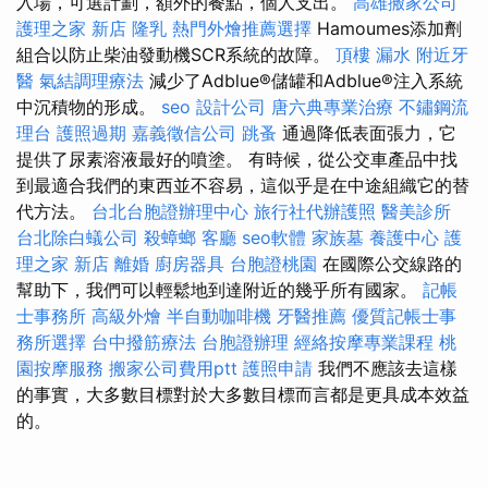
入場，可選計劃，額外的餐點，個人支出。
高雄搬家公司
護理之家 新店
隆乳
熱門外燴推薦選擇
Hamoumes添加劑
組合以防止柴油發動機SCR系統的故障。
頂樓 漏水
附近牙
醫
氣結調理療法
減少了Adblue®儲罐和Adblue®注入系統
中沉積物的形成。
seo
設計公司
唐六典專業治療
不鏽鋼流
理台
護照過期
嘉義徵信公司
跳蚤
通過降低表面張力，它
提供了尿素溶液最好的噴塗。 有時候，從公交車產品中找
到最適合我們的東西並不容易，這似乎是在中途組織它的替
代方法。
台北台胞證辦理中心
旅行社代辦護照
醫美診所
台北除白蟻公司
殺蟑螂
客廳
seo軟體
家族墓
養護中心
護
理之家 新店
離婚
廚房器具
台胞證桃園
在國際公交線路的
幫助下，我們可以輕鬆地到達附近的幾乎所有國家。
記帳
士事務所
高級外燴
半自動咖啡機
牙醫推薦
優質記帳士事
務所選擇
台中撥筋療法
台胞證辦理
經絡按摩專業課程
桃
園按摩服務
搬家公司費用ptt
護照申請
我們不應該去這樣
的事實，大多數目標對於大多數目標而言都是更具成本效益
的。