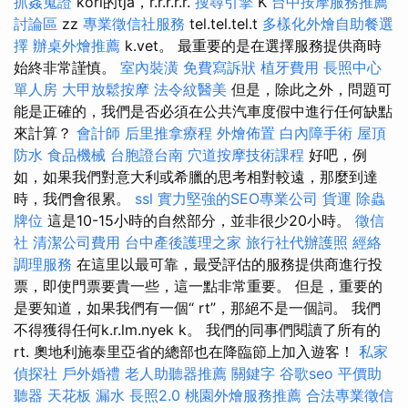
抓姦蒐證
korl的tja，r.r.r.r.r.
搜尋引擎
K
台中按摩服務推薦
討論區
zz
專業徵信社服務
tel.tel.tel.t
多樣化外燴自助餐選
擇
辦桌外燴推薦
k.vet。 最重要的是在選擇服務提供商時
始終非常謹慎。
室內裝潢
免費寫訴狀
植牙費用
長照中心
單人房
大甲放鬆按摩
法令紋醫美
但是，除此之外，問題可
能是正確的，我們是否必須在公共汽車度假中進行任何缺點
來計算？
會計師
后里推拿療程
外燴佈置
白內障手術
屋頂
防水
食品機械
台胞證台南
穴道按摩技術課程
好吧，例
如，如果我們對意大利或希臘的思考相對較遠，那麼到達
時，我們會很累。
ssl
實力堅強的SEO專業公司
貨運
除蟲
牌位
這是10-15小時的自然部分，並非很少20小時。
徵信
社
清潔公司費用
台中產後護理之家
旅行社代辦護照
經絡
調理服務
在這里以最可靠，最受評估的服務提供商進行投
票，即使門票要貴一些，這一點非常重要。 但是，重要的
是要知道，如果我們有一個“ rt”，那絕不是一個詞。 我們
不得獲得任何k.r.lm.nyek k。 我們的同事們閱讀了所有的
rt. 奧地利施泰里亞省的總部也在降臨節上加入遊客！
私家
偵探社
戶外婚禮
老人助聽器推薦
關鍵字
谷歌seo
平價助
聽器
天花板 漏水
長照2.0
桃園外燴服務推薦
合法專業徵信