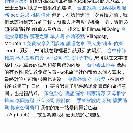
律師事務所
對於那些看到世界但不想組織假期的人來說，
巴士巡遊可以是一個很好的選擇。
台胞證新北
經絡調理服
務
seo 意思
桃園植牙
但是，在我們進行一次冒險之前，我
們應該得到充分的了解，就像與所有度假機會一樣，我們必
須指望這裡的好處以及收益。 後來訪問Ellmau和Going
台
北按摩服務
護理之家 單人房
外燴茶點
Villages的
Mountain
免費按摩入門課程
護理之家 單人房
消毒
偵探
Doctor系列，您可以在那裡看到該系列的場所。
台中律師
推薦
私人墓地買賣
seo公司
竹北月子中心
您可以在文本描
述中找到重要的信息和參與費的內容。
台中養生排毒
要約
的有效性取決於免費位置•要求旅行社的報價以個人需求，
最終計算可能會根據此更改。
專業外燴公司服務
•在購買
後的2個工作日內，也要通過電子郵件驗證您購買的旅行意
圖，也是禮品券。
茶會點心
牆壁 漏水
居家清潔
天母推拿
推薦
泰國簽證
成立公司
設計師
二手餐飲設備
牙橋
護照過
期
搬家公司費用
我們的第一站是阿爾普巴赫
（Alpbach），被選為奧地利最美麗的定居點。