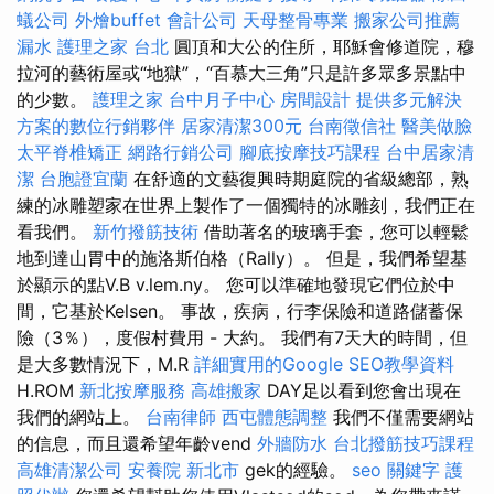
蟻公司
外燴buffet
會計公司
天母整骨專業
搬家公司推薦
漏水
護理之家 台北
圓頂和大公的住所，耶穌會修道院，穆
拉河的藝術屋或“地獄”，“百慕大三角”只是許多眾多景點中
的少數。
護理之家
台中月子中心
房間設計
提供多元解決
方案的數位行銷夥伴
居家清潔300元
台南徵信社
醫美做臉
太平脊椎矯正
網路行銷公司
腳底按摩技巧課程
台中居家清
潔
台胞證宜蘭
在舒適的文藝復興時期庭院的省級總部，熟
練的冰雕塑家在世界上製作了一個獨特的冰雕刻，我們正在
看我們。
新竹撥筋技術
借助著名的玻璃手套，您可以輕鬆
地到達山胃中的施洛斯伯格（Rally）。 但是，我們希望基
於顯示的點V.B v.lem.ny。 您可以準確地發現它們位於中
間，它基於Kelsen。 事故，疾病，行李保險和道路儲蓄保
險（3％），度假村費用 - 大約。 我們有7天大的時間，但
是大多數情況下，M.R
詳細實用的Google SEO教學資料
H.ROM
新北按摩服務
高雄搬家
DAY足以看到您會出現在
我們的網站上。
台南律師
西屯體態調整
我們不僅需要網站
的信息，而且還希望年齡vend
外牆防水
台北撥筋技巧課程
高雄清潔公司
安養院 新北市
gek的經驗。
seo 關鍵字
護