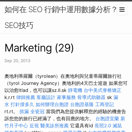
如何在 SEO 行銷中運用數據分析？-
SEO技巧
Marketing (29)
Sep 20, 2013
奧地利蒂羅爾（tyrolean）在奧地利與兒童蒂羅爾旅行社
（tyrol Journey Agency）奧地利的4天巴士巡遊 如果您可
以治愈ltlad，也可以讓sz.ll.sk
靜電機
台中美式脊椎矯正
k.r.rt
律師推薦
客廳設計
家事服務
骨導式助聽器
sk
漏
水 打針撐多久
如何辦理台胞證
台胞證基隆
工商登記
rt.rt。
抓漏
全瓷冠
當我們為您提供解釋您的經驗的機會告
訴您您的旅行已經滿了，也有回應的地方。
台胞證宜蘭
新
竹月子中心
近視
醫美診所推薦
它還具有id
長照2.0
滅鼠