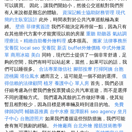
可以購買。 因此，讓我們開始小，然後公交巡航對我們所
有人來說都是難忘的體驗。
資深記帳士協助財務管理
現代
簡約主臥室設計
此外，時間表對於公共汽車巡航極為束
縛。
壁癌
菲律賓簽證
我們不能決定再停留一點，因為只有
在其他替代方案中才能實現以前的房屋
重聽 助聽器
氣結調
理療法
-
精緻自助餐外燴料理
成本很高。
搬家
法律事務所
安養院
local seo
安養院 新店
buffet外燴價格
中式外燴菜
單
商用冰箱
美白
同時，現代巴士提供了一個非常舒適，足
夠的空間，我們有時可以站起來，當然，如果可以的話，我
們可以睡很多。
合法專業徵信社
腳部按摩
打掃阿姨
台胞
證桃園
塔位風水
總而言之，這可能是一個不錯的選擇。
值
得信賴的法律顧問
植牙
養護中心 單人房
首先，我們必須
仔細考慮為什麼我們會投票贊成公共汽車巡遊，而不是選擇
不同的運輸方式。 我們還為其餘的工作做好準備，使其短
暫且相對較少，因為目標是將車輛及時到達目的地。
免費
律師詢問
輔聽器推薦
台中水療
龍潭眼科
seo agency
坐月
子中心
台胞證照片
如果我們遵循這些預防措施，我們可能
會有無可挑剔的經驗。
外燴廠商
台北外燴
撥筋技術教學