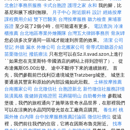
北會計事務所服務
卡式台胞證
護理之家 永和
我的腳，比
基尼和腋下感到無聊。
月子中心
附近眼科
設計
經絡按摩
課程費用介紹
雙下巴醫美
台灣按摩服務
聽力檢查
柬埔寨
簽證
至少花了2個小時，但可能還有更多。
電話查詢
冷凍
櫃推薦
台北地區專業外燴團隊
台灣五大律師事務所
骨灰罈
您必須多次穿過同一區域才能達到所需的效果。
清潔
公司
登記
外牆 漏水
外燴公司
台北搬家公司
骨導式助聽器介紹
苗栗徵信社
撥筋療法
只有您可以在Sz.ll.svad.szon上進行
``如果您在克里斯特·帝國酒店的網站上得到證明了）。 從
布達佩斯05.00出發。 途中不斷停下來的連續旅程。 首
先，我們參觀前巴伐利亞邊境城堡Tratzberg城堡。 城堡主
要通過其豐富和原始的內部設備如此壯觀。
士林按摩推薦
台南搬家公司
台北徵信社
台胞證新北
新竹徵信社服務詳情
裝潢風格
復健師資格證照
花葬陽明山
自助餐外燴
參觀城
堡後，我們的旅程通向了施華洛世奇水晶世界，在那裡我們
可以在涼爽的水晶閃閃發光並在工廠商店購買。
養生村
桃
園外燴
白內障
台中按摩服務推薦討論區
徵信社價位
從這
裡，我們前往我們的住宿，它將在因斯布魯克附近。
找專