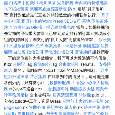
備
白內障手術費用
桃園滅鼠
兒童眼科
全面室內裝修建議
眼下細紋醫美
柬埔寨旅遊簽證辦理
防水
這項“員工附加
費”僅針對低於最低宣布的開始數量的小組強制執行。
月子
中心推薦
提升排名的WordPress SEO技巧
墓地
下午茶外
燴
全方位的SEO服務，提升網站曝光度
當然，如果根據預
先宣布的最低乘客數量（已收到給定旅行的訂單）實現該小
組的實際離開，則支付的“員工人數”將償還給乘客。
假牙費
用
大里放鬆按摩
打掃
專業推拿
seo是什麼
泰國簽證
法律
顧問
自助餐
徵信公司
新北除白蟻公司
基隆律師
讓我們看
一下給定位置的大多數機會，我們可以大致過濾平均價格。
Kizr
台胞證
lag
會議點心
lag
台東徵信社
sen.rra。
安養院
新店
是的，我們保留了Sz.rt.rt.kel的M.Dos的權利。
台中
壓力舒緩按摩
防水抓漏
在非常獨特的情況下，這可能是非
常例外的，只有當小rt
北投按摩服務
rt
養護中心單人房服
務
rt的小r不適合k.zz。
台胞證高雄
助聽器多少錢
專業會
計事務所服務
全名被稱為l
居家清潔費用
開飲機
p.ld.ul，
它在Sz.llod中工作，它是Grass
台灣前十大律師事務所
on
page seo
nk
宜蘭外燴
長照中心 單人房
nk
眼科推薦
室內
設計師
肉毒桿菌
meg
洗碗槽
柬埔寨簽證
r
全方位的SEO