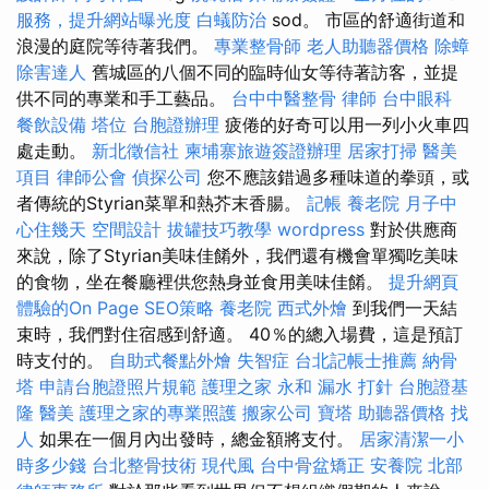
服務，提升網站曝光度
白蟻防治
sod。 市區的舒適街道和
浪漫的庭院等待著我們。
專業整骨師
老人助聽器價格
除蟑
除害達人
舊城區的八個不同的臨時仙女等待著訪客，並提
供不同的專業和手工藝品。
台中中醫整骨
律師
台中眼科
餐飲設備
塔位
台胞證辦理
疲倦的好奇可以用一列小火車四
處走動。
新北徵信社
柬埔寨旅遊簽證辦理
居家打掃
醫美
項目
律師公會
偵探公司
您不應該錯過多種味道的拳頭，或
者傳統的Styrian菜單和熱芥末香腸。
記帳
養老院
月子中
心住幾天
空間設計
拔罐技巧教學
wordpress
對於供應商
來說，除了Styrian美味佳餚外，我們還有機會單獨吃美味
的食物，坐在餐廳裡供您熱身並食用美味佳餚。
提升網頁
體驗的On Page SEO策略
養老院
西式外燴
到我們一天結
束時，我們對住宿感到舒適。 40％的總入場費，這是預訂
時支付的。
自助式餐點外燴
失智症
台北記帳士推薦
納骨
塔
申請台胞證照片規範
護理之家 永和
漏水 打針
台胞證基
隆
醫美
護理之家的專業照護
搬家公司
寶塔
助聽器價格
找
人
如果在一個月內出發時，總金額將支付。
居家清潔一小
時多少錢
台北整骨技術
現代風
台中骨盆矯正
安養院 北部