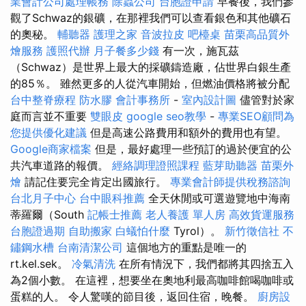
業會計公司處理帳務
除蟲公司
台胞證申請
早餐後，我們參
觀了Schwaz的銀礦，在那裡我們可以查看銀色和其他礦石
的奧秘。
輔聽器
護理之家
音波拉皮
吧檯桌
苗栗高品質外
燴服務
護照代辦
月子餐多少錢
有一次，施瓦茲
（Schwaz）是世界上最大的採礦鑄造廠，佔世界白銀生產
的85％。 雖然更多的人從汽車開始，但燃油價格將被分配
台中整脊療程
防水膠
會計事務所
-
室內設計圖
儘管對於家
庭而言並不重要
雙眼皮
google seo教學
-
專業SEO顧問為
您提供優化建議
但是高速公路費用和額外的費用也有望。
Google商家檔案
但是，最好處理一些預訂的過於便宜的公
共汽車道路的報價。
經絡調理證照課程
藍芽助聽器
苗栗外
燴
請記住要完全肯定出國旅行。
專業會計師提供稅務諮詢
台北月子中心
台中眼科推薦
全天休閒或可選遊覽地中海南
蒂羅爾（South
記帳士推薦
老人養護 單人房
高效貨運服務
台胞證過期
自助搬家
白蟻怕什麼
Tyrol）。
新竹徵信社
不
鏽鋼水槽
台南清潔公司
這個地方的重點是唯一的
rt.kel.sek。
冷氣清洗
在所有情況下，我們都將其四捨五入
為2個小數。 在這裡，想要坐在奧地利最高咖啡館喝咖啡或
蛋糕的人。 令人驚嘆的節目後，返回住宿，晚餐。
廚房設