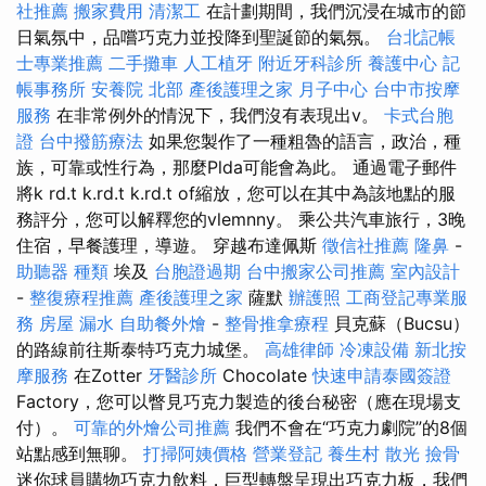
社推薦
搬家費用
清潔工
在計劃期間，我們沉浸在城市的節
日氣氛中，品嚐巧克力並投降到聖誕節的氣氛。
台北記帳
士專業推薦
二手攤車
人工植牙
附近牙科診所
養護中心
記
帳事務所
安養院 北部
產後護理之家 月子中心
台中市按摩
服務
在非常例外的情況下，我們沒有表現出v。
卡式台胞
證
台中撥筋療法
如果您製作了一種粗魯的語言，政治，種
族，可靠或性行為，那麼Plda可能會為此。 通過電子郵件
將k rd.t k.rd.t k.rd.t of縮放，您可以在其中為該地點的服
務評分，您可以解釋您的vlemnny。 乘公共汽車旅行，3晚
住宿，早餐護理，導遊。 穿越布達佩斯
徵信社推薦
隆鼻
-
助聽器 種類
埃及
台胞證過期
台中搬家公司推薦
室內設計
-
整復療程推薦
產後護理之家
薩默
辦護照
工商登記專業服
務
房屋 漏水
自助餐外燴
-
整骨推拿療程
貝克蘇（Bucsu）
的路線前往斯泰特巧克力城堡。
高雄律師
冷凍設備
新北按
摩服務
在Zotter
牙醫診所
Chocolate
快速申請泰國簽證
Factory，您可以瞥見巧克力製造的後台秘密（應在現場支
付）。
可靠的外燴公司推薦
我們不會在“巧克力劇院”的8個
站點感到無聊。
打掃阿姨價格
營業登記
養生村
散光
撿骨
迷你球員購物巧克力飲料，巨型轉盤呈現出巧克力板，我們