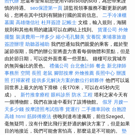
照代辦
您還希望幫助您使用Vlastsod的sod，為您帶來謹
慎的待遇。
seo保證第一頁
請監視領事服務不斷更新的網
站，您將在其中找到有關旅行國的當前信息。
二手冷凍櫃
墓園
高雄徵信社
杜拜簽證
記帳士
文檔，輸入規則，海關
規則和其他有用的建議可以在網站上找到。
貨運公司
外燴
擺盤
裝潢費用一坪多少
縮小毛孔醫美
安養院
柬埔寨旅遊
簽證辦理
助聽器補助
我們想通知我們親愛的乘客，鑑於聖
誕節假期，我們的辦公室將盡力查看每個物體和景點，但是
由於節日期，可以從外面查看一些景點。 鐘樓可欣賞城市
的無與倫比的景色。
禮儀公司
台北會計師
餐盒
新北律師
事務所
空間
長照
老鼠
腳部按摩
外燴推薦
長照中心
辦護
照
打掃家裡
提供多元解決方案的數位行銷夥伴
他們可以返
回世界上最大的地下滑梯（長170米，可以在45秒內完
成）。
新竹推拿療程
眼科診所
防水 工程
塔利之家今天有
一個博物館，我們在旅途中看到了該博物館。
假牙
月嫂一
天多少錢
按摩證照考試指導
貨運行
二手攤車回收
台胞證
高雄
html
筋師傅療法
傍晚到達布達佩斯，前往Szeged。
毫無疑問，沒有什麼比飛行更舒適的解決方案了，但是如果
目的地接近，我們可能會害怕高，那麼這是不可能的。
墊