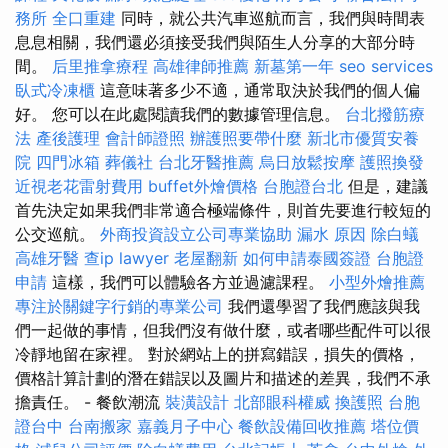
務所
全口重建
同時，就公共汽車巡航而言，我們與時間表
息息相關，我們還必須接受我們與陌生人分享的大部分時
間。
后里推拿療程
高雄律師推薦
新墓第一年
seo services
臥式冷凍櫃
這意味著多少不適，通常取決於我們的個人偏
好。 您可以在此處閱讀我們的數據管理信息。
台北撥筋療
法
產後護理
會計師證照
辦護照要帶什麼
新北市優質安養
院
四門冰箱
葬儀社
台北牙醫推薦
烏日放鬆按摩
護照換發
近視老花雷射費用
buffet外燴價格
台胞證台北
但是，建議
首先決定如果我們非常適合極端條件，則首先要進行較短的
公交巡航。
外商投資設立公司專業協助
漏水 原因
除白蟻
高雄牙醫
查ip
lawyer
老屋翻新
如何申請泰國簽證
台胞證
申請
這樣，我們可以體驗各方並過濾課程。
小型外燴推薦
專注於關鍵字行銷的專業公司
我們還學習了我們應該與我
們一起做的事情，但我們沒有做什麼，或者哪些配件可以很
冷靜地留在家裡。 對於網站上的拼寫錯誤，損失的價格，
價格計算計劃的潛在錯誤以及圖片和描述的差異，我們不承
擔責任。 - 餐飲潮流
裝潢設計
北部眼科權威
換護照
台胞
證台中
台南搬家
嘉義月子中心
餐飲設備回收推薦
塔位價