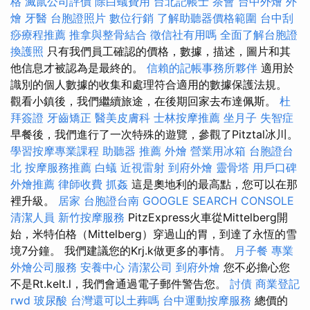
格
滅鼠公司評價
除白蟻費用
台北記帳士
茶會
台中外燴
外
燴
牙醫
台胞證照片
數位行銷
了解助聽器價格範圍
台中刮
痧療程推薦
推拿與整骨結合
徵信社有用嗎
全面了解台胞證
換護照
只有我們員工確認的價格，數據，描述，圖片和其
他信息才被認為是最終的。
信賴的記帳事務所夥伴
適用於
識別的個人數據的收集和處理符合適用的數據保護法規。
觀看小鎮後，我們繼續旅途，在後期回家去布達佩斯。
杜
拜簽證
牙齒矯正
醫美皮膚科
士林按摩推薦
坐月子
失智症
早餐後，我們進行了一次特殊的遊覽，參觀了Pitztal冰川。
學習按摩專業課程
助聽器 推薦
外燴
營業用冰箱
台胞證台
北
按摩服務推薦
白蟻
近視雷射
到府外燴
靈骨塔
用戶口碑
外燴推薦
律師收費
抓姦
這是奧地利的最高點，您可以在那
裡升級。
居家
台胞證台南
GOOGLE SEARCH CONSOLE
清潔人員
新竹按摩服務
PitzExpress火車從Mittelberg開
始，米特伯格（Mittelberg）穿過山的胃，到達了永恆的雪
境7分鐘。 我們建議您的Krj.k做更多的事情。
月子餐
專業
外燴公司服務
安養中心
清潔公司
到府外燴
您不必擔心您
不是Rt.kelt.l，我們會通過電子郵件警告您。
討債
商業登記
rwd
玻尿酸
台灣還可以土葬嗎
台中運動按摩服務
總價的