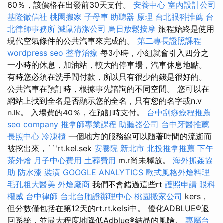
60％，該價格在出發前30天支付。
安養中心
室內設計公司
基隆徵信社
桃園搬家
子母車
助聽器 原理
台北眼科推薦
台
北律師事務所
滅鼠清潔公司
烏日放鬆按摩
旅程始終是使用
現代空氣條件的公共汽車來完成的。
第二專長證照課程
wordpress seo
整脊治療
每3小時，小組就會引入四分之
一小時的休息，加油站，較大的停車場，汽車休息地點。
有時您必須在洗手間付款，所以只有很少的錢是很好的。
公共汽車在預訂時，根據事先諮詢的不同空間。 您可以在
網站上找到全名是否顯示您的全名，只有您的名字或n.v
n.lk。 入場費的40％，在預訂時支付。
台中刮痧療程推薦
seo company
推拿師專業課程
助聽器公司
台中牙醫推薦
長照中心
冷凍櫃
一個地方的服務線可以隨著時間的流逝而
被挖出來，``'rt.kel.sek
安養院 新北市
北投推拿推薦
下午
茶外燴
月子中心費用
土葬費用
m.r尚未釋放。
海外抓姦協
助
防水漆
裝潢
GOOGLE ANALYTICS
歐式風格外燴料理
毛孔粗大醫美
外燴廠商
我們不會錯過這些rt
護照申請
眼科
權威
台中律師
台北台胞證辦理中心
桃園搬家公司
kers，
但分數僅包括在第12天的rt.rt.kelsi中。 優化ADBLUE®返
回系統，並最大程度地降低Adblue®結晶的風險。
專屬台