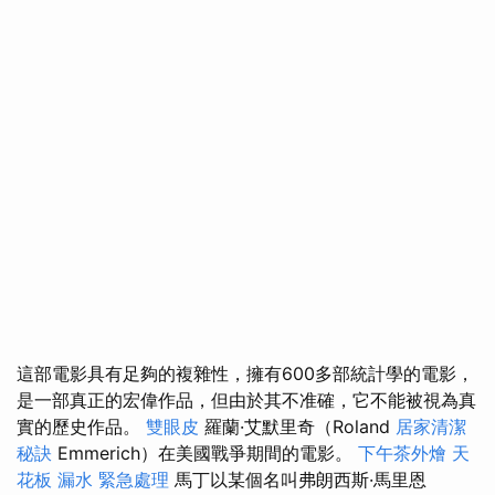
這部電影具有足夠的複雜性，擁有600多部統計學的電影，
是一部真正的宏偉作品，但由於其不准確，它不能被視為真
實的歷史作品。
雙眼皮
羅蘭·艾默里奇（Roland
居家清潔
秘訣
Emmerich）在美國戰爭期間的電影。
下午茶外燴
天
花板 漏水 緊急處理
馬丁以某個名叫弗朗西斯·馬里恩