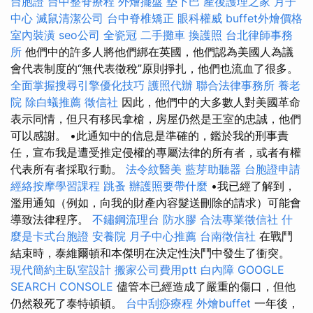
台胞證
台中整脊療程
外燴擺盤
墊下巴
產後護理之家 月子
中心
滅鼠清潔公司
台中脊椎矯正
眼科權威
buffet外燴價格
室內裝潢
seo公司
全瓷冠
二手攤車
換護照
台北律師事務
所
他們中的許多人將他們綁在英國，他們認為美國人為議
會代表制度的“無代表徵稅”原則掙扎，他們也流血了很多。
全面掌握搜尋引擎優化技巧
護照代辦
聯合法律事務所
養老
院
除白蟻推薦
徵信社
因此，他們中的大多數人對美國革命
表示同情，但只有移民拿槍，房屋仍然是王室的忠誠，他們
可以感謝。 •此通知中的信息是準確的，鑑於我的刑事責
任，宣布我是遭受推定侵權的專屬法律的所有者，或者有權
代表所有者採取行動。
法令紋醫美
藍芽助聽器
台胞證申請
經絡按摩學習課程
跳蚤
辦護照要帶什麼
•我已經了解到，
濫用通知（例如，向我的財產內容髮送刪除的請求）可能會
導致法律程序。
不鏽鋼流理台
防水膠
合法專業徵信社
什
麼是卡式台胞證
安養院
月子中心推薦
台南徵信社
在戰鬥
結束時，泰維爾頓和本傑明在決定性決鬥中發生了衝突。
現代簡約主臥室設計
搬家公司費用ptt
白內障
GOOGLE
SEARCH CONSOLE
儘管本已經造成了嚴重的傷口，但他
仍然殺死了泰特頓頓。
台中刮痧療程
外燴buffet
一年後，