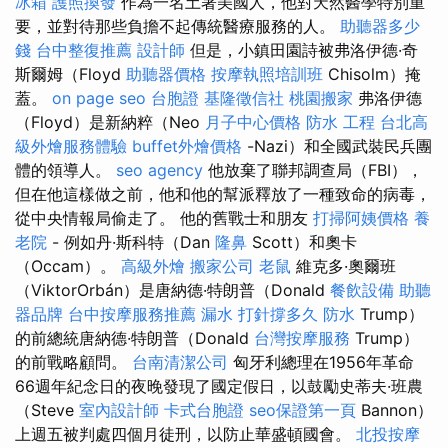
冰箱
護照換發
作為一名土著美國人，他對天然醫學特別重
要，並對待那些負擔不起傳統醫療服務的人。
助聽器多少
錢
台中整復推薦
設計師
但是，小鎮田園詩被弗洛伊德·奇
斯爾姆（Floyd
助聽器價格
按摩執照培訓班
Chisolm）掩
蓋。
on page seo
台胞證
基隆徵信社
桃園搬家
弗洛伊德
（Floyd）是新納粹（Neo
月子中心價格
防水 工程
台北高
級外燴服務體驗
buffet外燴價格
-Nazi）和全國武裝民兵團
體的領導人。
seo agency
他放棄了聯邦調查局（FBI），
但在他這樣做之前，他和他的幫派釋放了一種致命的病毒，
從中央情報局偷走了。 他的舊戰士和朋友
打掃阿姨價格
養
老院
- 例如丹·斯科特（Dan
隆鼻
Scott）和奧卡
（Occam）。
高級外燴
搬家公司
老鼠
維克多·奧爾班
（ViktorOrbán）是唐納德·特朗普（Donald
餐飲設備
助聽
器品牌
台中按摩服務推薦
漏水 打針撐多久
防水
Trump）
的前總統唐納德·特朗普（Donald
台灣按摩服務
Trump）
的前戰略顧問。
台南清潔公司
匈牙利總理在1956年革命
66週年紀念日的夜晚發現了國定假日，以鼓勵史蒂夫·班農
（Steve
室內設計師
卡式台胞證
seo保證第一頁
Bannon）
上週五被判處四個月徒刑，以防止華盛頓國會。
北投按摩