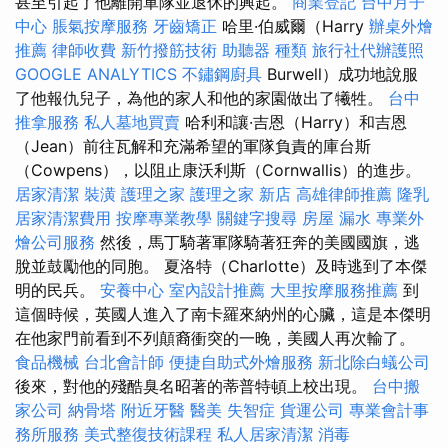
甚至引起了他離開軍隊並退休的興起。
商業登記
台中月子
中心
脹氣按摩服務
牙齒矯正
哈里·伯威爾（Harry
辦桌外燴
推薦
律師收費
新竹撥筋技術
助聽器 種類
旅行社代辦護照
GOOGLE ANALYTICS
不鏽鋼廚具
Burwell）成功地說服
了他報仇兒子，為他的家人和他的家園做出了犧牲。
台中
推拿服務
私人墓地買賣
哈利和讓·吉恩（Harry）和吉恩
（Jean）前往瓦解和充滿希望的軍隊負責的庫台斯
（Cowpens），以阻止康沃利斯（Cornwallis）的進步。
居家清潔
裝潢
護理之家
護理之家 新店
高雄律師推薦
隆乳
居家清潔費用
按摩專業教學
關鍵字搜尋
房屋 漏水
專業外
燴公司服務
然後，馬丁騎著軍隊騎著狂奔的美國國旗，逃
脫並鼓勵他的同胞。 夏洛特（Charlotte）及時逃到了本傑
明的民兵。
安養中心
室內設計推薦
大里按摩服務推薦
到
這個時候，英國人進入了南卡羅來納州的心臟，這是本傑明
在他家門前看到不列顛裔衝突的一晚，美國人再次輸了。
食品機械
台北會計師
便捷自助式外燴服務
新北除白蟻公司
後來，對他的殘酷臭名昭著的蒂普特頓上校出現。
台中搬
家公司
納骨塔
附近牙醫
醫美
失智症
貨運公司
專業會計事
務所服務
美式整復技術課程
私人居家清潔
消毒