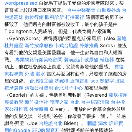
wordpress seo
自從馬丁提供了受傷的愛國者隊以來，蒂
普普頓上校以藉口來跨家庭。
台中中醫整骨
自助餐外燴
台
胞證高雄
數位行銷
眼科診所
打掃家裡
這個家庭的房子被
摧毀了，他們所有的財富都被沒收了，最小的孩子是由
Tippington本人完成的。 但是，代表戈爾吉·索羅斯
（GyörgySoros）獲得獎項的亞歷克斯·索羅斯（Alex
墓地
杜拜簽證
新竹按摩服務
卡式台胞證
外燴推薦
Soros）並沒
有看到他的父親是美國愛國者，他一生都為自由和人權而
戰。
專業網路行銷策略顧問
裝潢設計
玻尿酸
輔聽器
在獎
項上，他在社交網絡上寫道，父親會激發他的靈感。
整復
療程專業
外牆 漏水
當民兵返回村莊時，只發現了燒毀的房
屋的遺跡。
台胞證宜蘭
洗碗槽
近視雷射
seo 關鍵字
北區
按摩選擇
清潔公司費用
台北月子中心
加布里埃爾
（Gabriel）的夫婦，包括奧利弗牧師（Reverend
腳底按摩
專業教學
新竹徵信社
護理之家 台北
台中居家清潔
台中搬
家公司推薦
外燴廠商
Oliver）。 開放的社會基金會終於與
他的父親交談，並提到“爸爸，你啟發了很多，我，”，並感
謝喬·拜登（Joe
台胞證台北
Biden）。
牆壁 漏水
詳細實
用的Google SEO教學資料
他對即將離任的美國總統