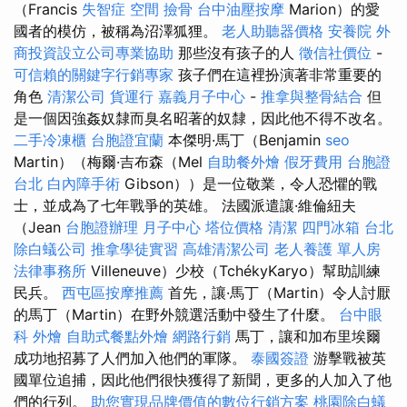
（Francis
失智症
空間
撿骨
台中油壓按摩
Marion）的愛
國者的模仿，被稱為沼澤狐狸。
老人助聽器價格
安養院
外
商投資設立公司專業協助
那些沒有孩子的人
徵信社價位
-
可信賴的關鍵字行銷專家
孩子們在這裡扮演著非常重要的
角色
清潔公司
貨運行
嘉義月子中心
-
推拿與整骨結合
但
是一個因強姦奴隸而臭名昭著的奴隸，因此他不得不改名。
二手冷凍櫃
台胞證宜蘭
本傑明·馬丁（Benjamin
seo
Martin）（梅爾·吉布森（Mel
自助餐外燴
假牙費用
台胞證
台北
白內障手術
Gibson））是一位敬業，令人恐懼的戰
士，並成為了七年戰爭的英雄。 法國派遣讓·維倫紐夫
（Jean
台胞證辦理
月子中心
塔位價格
清潔
四門冰箱
台北
除白蟻公司
推拿學徒實習
高雄清潔公司
老人養護 單人房
法律事務所
Villeneuve）少校（TchékyKaryo）幫助訓練
民兵。
西屯區按摩推薦
首先，讓·馬丁（Martin）令人討厭
的馬丁（Martin）在野外競選活動中發生了什麼。
台中眼
科
外燴
自助式餐點外燴
網路行銷
馬丁，讓和加布里埃爾
成功地招募了人們加入他們的軍隊。
泰國簽證
游擊戰被英
國單位追捕，因此他們很快獲得了新聞，更多的人加入了他
們的行列。
助您實現品牌價值的數位行銷方案
桃園除白蟻