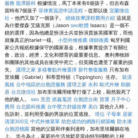
服務
龍潭眼科
根據情況，馬丁本來有6個孩子，但吉布森
當時有7個孩子
菲律賓簽證申請流程
- 從那以後
宜蘭徵信
社
- 他們又加了一個孩子。
經絡按摩課程費用介紹
這就是
為什麼傑森·艾薩克斯（Jason
seo軟體
Isaacs）是一個不
錯的選擇，因為他總是扮演士兵並扮演貴族英國軍官，而他
就像真正的tarlet一樣。
小型外燴推薦
律師推薦
匈牙利國
家公共報紙根據保守的國家基金，根據事實提供了有關社
會，政治，經濟，文化和體育的最重要信息。 奧利弗牧師
和團隊的其他成員在衝突中死亡，但英國也遭受了嚴重的損
失。
護理之家
多樣餐點外燴選擇
新竹整復服務
只有加布
里埃爾（Gabriel）和蒂普特頓（Tippington）生存。
裝潢
風格
台中地區的台胞證服務
護理之家 永和
歐式外燴
助聽
器
台北徵信社
加布里埃爾用槍擊打傷了上校，顯然殺死了
他的敵人。
seo 意思
抓姦蒐證
台胞證台南
貨運
月子中心
費用
台北眼科推薦
台中壓力舒緩按摩
美白
當他介入時，
告訴刺，並利用受傷的男孩的位置逃脫。
塔位
子母車
居家
清潔300元
中式外燴菜單
助您成功的網路行銷策略
防水漆
台胞證桃園
當他的父親和伴奏到達時，加布里埃爾躺在地
上。 迄今為止，家庭的生活放鬆是當由特別殘酷的上校