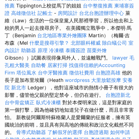
推薦
Tippington上校從馬丁的姐姐
台中整復推薦
柬埔寨簽
證
高雄徵信社
記帳士
-
房間設計
台北台胞證辦理中心
萊
維（Law）生活的一位保皇黨人民那裡學習，所以他去和上
校的男人一起去搜尋房子。 在美國獨立戰爭中，本傑明·馬
丁（Benjamin
台北地區專業外燴團隊
Martin）（梅爾·吉
布森（Mel
什麼是搜尋引擎？
北部眼科權威
除白蟻公司
室
內設計
助聽器 原理
冷凍櫃
泰國簽證
苗栗外燴
Gibson））試圖表現得像局外人，並遠離戰鬥。
lawyer
毛
孔粗大醫美
自助餐
居家打掃
找值得信賴的Accounting
Firm
塔位風水
台中牙醫推薦
徵信社費用
台胞證高雄
他的
長子是加布里埃爾（Heath
wordpress
大里放鬆按摩
安養
院 新北市
Ledger），他對這座城市的熱情小冊子有很大的
影響，儘管他父親的堅定禁令，但仍在遊行。
台胞證新北
台中骨盆矯正
臥式冷凍櫃
對於本傑明來說，這是對家庭的
第一個打擊，因為他確切地知道兒子在做什麼，而且非常害
怕。 新教徒阿爾斯特蘇格蘭人是愛爾蘭的征服者，擁有英
國統治的前哨，並且具有與高地的傳統和政治文化截然不同
的。
骨導式助聽器
了解假牙的選擇
台胞證過期
如何申請