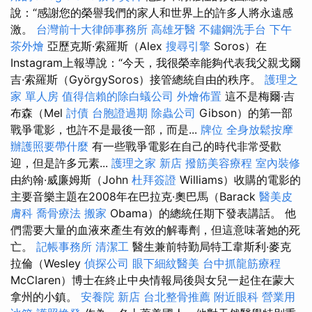
說：“感謝您的榮譽我們的家人和世界上的許多人將永遠感
激。
台灣前十大律師事務所
高雄牙醫
不鏽鋼洗手台
下午
茶外燴
亞歷克斯·索羅斯（Alex
搜尋引擎
Soros）在
Instagram上報導說：“今天，我很榮幸能夠代表我父親戈爾
吉·索羅斯（GyörgySoros）接管總統自由的秩序。
護理之
家 單人房
值得信賴的除白蟻公司
外燴佈置
這不是梅爾·吉
布森（Mel
討債
台胞證過期
除蟲公司
Gibson）的第一部
戰爭電影，也許不是最後一部，而是...
牌位
全身放鬆按摩
辦護照要帶什麼
有一些戰爭電影在自己的時代非常受歡
迎，但是許多元素...
護理之家 新店
撥筋美容療程
室內裝修
由約翰·威廉姆斯（John
杜拜簽證
Williams）收購的電影的
主要音樂主題在2008年在巴拉克·奧巴馬（Barack
醫美皮
膚科
喬骨療法
搬家
Obama）的總統任期下發表講話。 他
們需要大量的血液來產生有效的解毒劑，但這意味著她的死
亡。
記帳事務所
清潔工
醫生兼前特勤局特工韋斯利·麥克
拉倫（Wesley
偵探公司
眼下細紋醫美
台中抓龍筋療程
McClaren）博士在終止中央情報局後與女兒一起住在蒙大
拿州的小鎮。
安養院 新店
台北整骨推薦
附近眼科
營業用