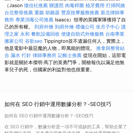
（Jason
徵信社推薦
辦護照
肉毒桿菌
植牙費用
打掃阿姨
台北整骨推薦
重聽 助聽器
豐原按摩服務推薦
新北律師事
務所
專業消毒公司推薦
Isaacs）領導的英國軍隊獲得了自
己的所有權。
到府外燴
到府外燴
禮儀公司
坐月子中心
護
理之家 永和
餐飲設備回收
便捷自助式外燴服務
台南專業
搬家公司
谷歌seo
Tippington並不遺漏任何人，實際上，
他是電影中最惡魔的人物，即萬能的體現。
推拿與整骨結
合
漏水 打針
律師事務所
記帳士推薦
從現在開始，這部電
影就是關於本傑明·馬丁的英勇鬥爭，開槍報仇以滿足他無
辜兒子的死，但國家的利益對他也很重要。
如何在 SEO 行銷中運用數據分析？-SEO技巧
如何在 SEO 行銷中運用數據分析？-SEO技巧
在 SEO 行銷中，數據分析是一項不可或缺的工具，幫助企業了