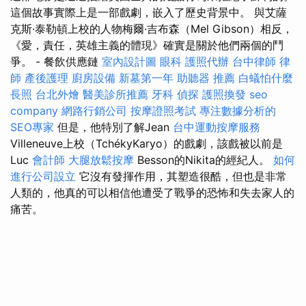
這個故事實際上是一部戲劇，嵌入了歷史背景中。 與艾薩
克斯·泰勒頓上校的人物梅爾·吉布森（Mel Gibson）相反，
《愛，責任，英雄主義的體現》確實是關於他們兩個的鬥
爭。 - 餐飲供應鏈
室內設計圖
眼科
護照代辦
台中律師
律
師
產後護理
廚房設備
新墓第一年
助聽器 推薦
白蟻怕什麼
長照
台北外燴
醫美診所推薦
牙科
偵探
護照換發
seo
company
網路行銷公司
按摩證照考試
專注數據分析的
SEO專家
但是，他特別了解Jean
台中運動按摩服務
Villeneuve上校（TchékyKaryo）的戲劇，該戲被以前是
Luc
會計師
大腿放鬆按摩
Besson的Nikita的經紀人。
如何
進行公司設立
它沒有發揮作用，其塑造很酷，但也是非常
人類的，他真的可以相信他遭受了戰爭的恐怖和失去家人的
痛苦。