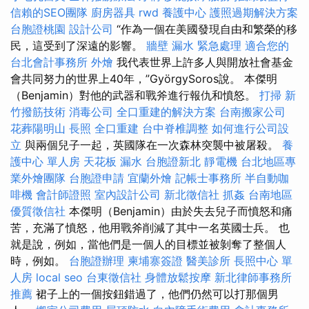
信賴的SEO團隊
廚房器具
rwd
養護中心
護照過期解決方案
台胞證桃園
設計公司
“作為一個在美國發現自由和繁榮的移
民，這受到了深遠的影響。
牆壁 漏水 緊急處理
適合您的
台北會計事務所
外燴
我代表世界上許多人與開放社會基金
會共同努力的世界上40年，”GyörgySoros說。 本傑明
（Benjamin）對他的武器和戰斧進行報仇和憤怒。
打掃
新
竹撥筋技術
消毒公司
全口重建的解決方案
台南搬家公司
花葬陽明山
長照
全口重建
台中脊椎調整
如何進行公司設
立
與兩個兒子一起，英國隊在一次森林突襲中被屠殺。
養
護中心 單人房
天花板 漏水
台胞證新北
靜電機
台北地區專
業外燴團隊
台胞證申請
宜蘭外燴
記帳士事務所
半自動咖
啡機
會計師證照
室內設計公司
新北徵信社
抓姦
台南地區
優質徵信社
本傑明（Benjamin）由於失去兒子而憤怒和痛
苦，充滿了憤怒，他用戰斧削減了其中一名英國士兵。 也
就是說，例如，當他們是一個人的目標並被剝奪了整個人
時，例如。
台胞證辦理
柬埔寨簽證
醫美診所
長照中心 單
人房
local seo
台東徵信社
身體放鬆按摩
新北律師事務所
推薦
裙子上的一個按鈕錯過了，他們仍然可以打那個男