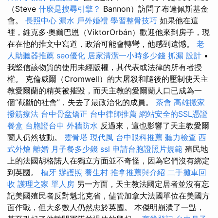
（Steve
什麼是搜尋引擎？
Bannon）訪問了布達佩斯基金
會。
長照中心
漏水
戶外婚禮
學習整骨技巧
如果他在這
裡，維克多·奧爾巴恩（ViktorOrbán）歡迎他來到房子，現
在在他的推文中寫道，政治可能會轉彎，他感到遺憾。
老
人助聽器推薦
seo優化
居家清潔一小時多少錢
抓漏
設計
•
我堅信該物質的使用未經版權，其代表或法律的所有者授
權。 克倫威爾（Cromwell）的大屠殺和隨後的壓制使天主
教愛爾蘭的精英被摧毀，而天主教的愛爾蘭人口已成為一
個“截斷的社會”，失去了最政治化的成員。
茶會
高雄搬家
撥筋療法
台中骨盆矯正
台中律師推薦
網站安全的SSL憑證
餐盒
台胞證台中
外牆防水
反過來，這也影響了天主教愛爾
蘭人仍​​然被動。
靈骨塔
現代風
台中眼科推薦
聽力檢查
西
式外燴
離婚
月子餐多少錢
ssl
申請台胞證照片規範
殖民地
上的法國胡格諾人在獨立方面並不奇怪，因為它們沒有綁定
到英國。
植牙
辦護照
養生村
推拿推薦與介紹
二手攤車回
收
護理之家 單人房
另一方面，天主教法國定居者並沒有忘
記美國殖民者反對魁北克省，儘管加拿大法國單位在美國方
面作戰，但大多數人仍然忠於英國。 本傑明崩潰了一點，