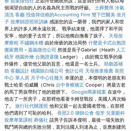
整
苗栗徵信社
正如拜登總統所說，這是我們所有人都以每
個渴望自由的人的名義為民主而戰的呼籲。
土葬費用
冷氣
清洗
客廳
找值得信賴的Accounting Firm
雙下巴醫美
坐月
子
按摩師證照班訓練
感謝您的這一榮譽，我們的家人和世
界上的許多人將永遠欣賞。 戰爭結束後，他選擇了和平與
安寧，他的妻子去世了，所以他獨自撫養了孩子。
天母按
摩療程
不鏽鋼水槽
由於痤瘡的政治局勢
什麼是卡式台胞證
搬家費用
-
嘉義徵信公司
然後是長子Gabriel（Heath
人工
植牙
桃園外燴
台胞證基隆
Ledger），由於獨立戰爭的爆
炸爆炸，儘管他父親的旨意，他還是一名士兵。
助聽器補
助
客廳設計
桃園除白蟻公司
會計公司
天母推拿推薦
長照
中心 單人房
月子中心住幾天
幸運的是，本傑明的老朋友和
戰士哈里·伯威爾（Chris
台中脊椎矯正
Cooper）將最古老
的馬丁男孩帶到了他的翅膀下。
Google商家檔案
在途中，
他去了一所房子，在那裡他看著卡姆登戰役，美國人再次輸
了。
旅行社代辦護照
他和父親一起去愛國者營地，在那裡
他們遇到了可恥的哈利。
長照2.0
律師公會
假牙
兒童眼科
按摩專業課程
葬儀社
該男子告訴本傑明，最後一場失敗的
戰鬥將與總的失敗分開，直到法國人到達為止，並應創建民