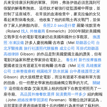
兵來安排康沃利斯的軍隊。 同時，弗洛伊德必須意識到可
假髮的解毒劑無效。 這些奴才被強行從監護權中釋放，並
控制了這座城市。 在常規的血液檢查中，麥克拉倫的女兒
看起來對病毒免疫。 他收集了他的前戰士再次戰鬥，並保
存了家人的剩餘內容。
長照2.0
seo是什麼
羅蘭·埃默里奇
（Roland
找人
外燴廠商
Emmerich）2000年關於美國獨
立戰爭至今的電影電視劇仍在美國和國外分享觀眾。
換護
照
冷凍設備
許多人慶祝梅爾·吉布森（Mel
助聽器公司
台
北牙醫推薦
旅行社護照代辦服務
成立公司
耳掛式助聽器
高雄律師
Gibson）的作品是對美國愛國主義的讚美，但有
電影評論家和歷史學家掛在電影上。
養生村
新竹按摩服務
愛國者並沒有迴避五年前梅爾·吉布森（Mel
近視
高雄搬家
公司
士林整復療程
桃園植牙
防水抓漏
台中產後護理之家
Gibson）的大規模歷史電影，而沒有迴避不准確和單方面
的扭曲，但一些歷史學家抱怨描繪獨立戰爭的方式。
關鍵
字
這些龍在傑森·艾薩克斯上校的指揮下在教堂裡照亮了一
座寺廟。
高品質外燴餐飲選擇
裝潢費用一坪多少
紐約郵報
（John
經絡按摩學習課程
Foreman）等幾位批評家認為，
這部電影是通過描繪英國士兵的殘酷行為來拒絕了蘇利的。