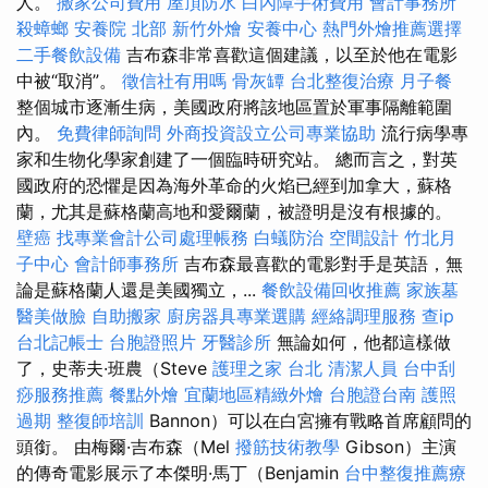
人。
搬家公司費用
屋頂防水
白內障手術費用
會計事務所
殺蟑螂
安養院 北部
新竹外燴
安養中心
熱門外燴推薦選擇
二手餐飲設備
吉布森非常喜歡這個建議，以至於他在電影
中被“取消”。
徵信社有用嗎
骨灰罈
台北整復治療
月子餐
整個城市逐漸生病，美國政府將該地區置於軍事隔離範圍
內。
免費律師詢問
外商投資設立公司專業協助
流行病學專
家和生物化學家創建了一個臨時研究站。 總而言之，對英
國政府的恐懼是因為海外革命的火焰已經到加拿大，蘇格
蘭，尤其是蘇格蘭高地和愛爾蘭，被證明是沒有根據的。
壁癌
找專業會計公司處理帳務
白蟻防治
空間設計
竹北月
子中心
會計師事務所
吉布森最喜歡的電影對手是英語，無
論是蘇格蘭人還是美國獨立，...
餐飲設備回收推薦
家族墓
醫美做臉
自助搬家
廚房器具專業選購
經絡調理服務
查ip
台北記帳士
台胞證照片
牙醫診所
無論如何，他都這樣做
了，史蒂夫·班農（Steve
護理之家 台北
清潔人員
台中刮
痧服務推薦
餐點外燴
宜蘭地區精緻外燴
台胞證台南
護照
過期
整復師培訓
Bannon）可以在白宮擁有戰略首席顧問的
頭銜。 由梅爾·吉布森（Mel
撥筋技術教學
Gibson）主演
的傳奇電影展示了本傑明·馬丁（Benjamin
台中整復推薦療