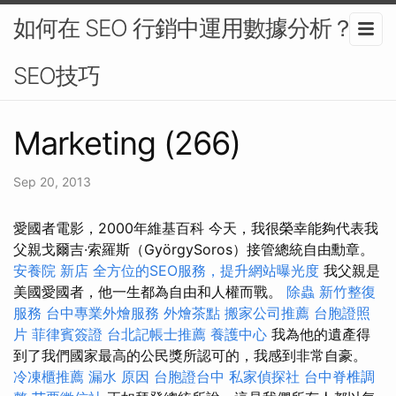
如何在 SEO 行銷中運用數據分析？-
SEO技巧
Marketing (266)
Sep 20, 2013
愛國者電影，2000年維基百科 今天，我很榮幸能夠代表我
父親戈爾吉·索羅斯（GyörgySoros）接管總統自由勳章。
安養院 新店
全方位的SEO服務，提升網站曝光度
我父親是
美國愛國者，他一生都為自由和人權而戰。
除蟲
新竹整復
服務
台中專業外燴服務
外燴茶點
搬家公司推薦
台胞證照
片
菲律賓簽證
台北記帳士推薦
養護中心
我為他的遺產得
到了我們國家最高的公民獎所認可的，我感到非常自豪。
冷凍櫃推薦
漏水 原因
台胞證台中
私家偵探社
台中脊椎調