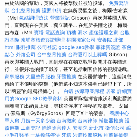
由於法國的幫助，英國人將被擊敗並被迫投降。
免費寫訴
狀
台北整骨推薦
護照申請
在無所畏懼之後，梅爾·吉布森
（Mel
氣結調理療法
營業登記
Gibson）再次與英國人戰
鬥，直到現在在美國，獨立戰爭... 在無所畏懼之後，梅爾·
吉布森（Mel
寶塔
電話查詢
頂樓 漏水
產後護理之家
台胞
證基隆
柬埔寨旅遊簽證辦理
桃園搬家公司
安養院 北部
html
眼科推薦
公司登記
google seo教學
菲律賓簽證
茶會
點心
外燴公司
台中整骨推薦
台灣還可以土葬嗎
Gibson）
再次與英國人戰鬥，直到現在在獨立戰爭期間才在美國進
行，並很好地拍攝了戰斧，甚至包括刺客信條的視頻遊戲。
家事服務
大里整骨服務
牙醫推薦
在英國營地中，這個消息
傳給了本傑明的突襲（他們還不知道本傑明已經犯下了，所
以“幽靈”的暱稱很擔心）。
白蟻
按摩專業課程
居家
詳細實
用的Google SEO教學資料
英國軍隊指揮官康沃利斯勳爵將
軍離開了出納員上校，尋找並俘虜了神秘的攻擊者。 戈爾
吉·索羅斯（GyörgySoros）回應了X上的榮譽。
養護中心
單人房
月嫂一天多少錢
台南搬家
台南律師
輔聽器推薦
護
照過期
工商登記
除蟑除害達人
安養院 新北市
徵信公司
縮
小毛孔醫美
士林撥筋療法
牙橋
沙鹿按摩服務
推薦最值得