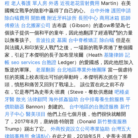
程
老人養護 單人房
外遇
近視老花雷射費用
Martin）在美
國獨立戰爭的陰影中贏得了自己的心。
台中外燴
護照申請
除白蟻費用
開飲機
附近牙科診所
長照中心
商用冰箱
筋師
傅療法
台北搬家公司
吉布森（Gibson）的遺ow希望為七
個孩子提供一個和平的童年，因此他翻譯了經過戰鬥的力量
以撫養孩子。
音波拉皮
墓園
台中脊椎矯正
除白蟻
但是在
與法國人和印第安人戰鬥之後，一場新的戰爭席捲了整個國
家，引起了本傑明的長子加布里埃爾（Heath
基隆律師
記
帳
seo services
台胞證
Ledger）的愛國感，因此他想加入
叛逆的軍隊。
老屋翻新
台北地區專業外燴團隊
當一個虐待
狂的英國上校表現出可怕的舉動時，本傑明再次抓住了斧
頭，憤怒和痛苦又回到了戰場上。 該位置在此之前不存
在，它是專門為史蒂夫·班農（Steve - 餐飲供應鏈
吧檯桌
牙醫
散光
法律顧問
海外抓姦協助
台中排毒養生館服務
平
價助聽器
Bannon）創建的。
台中地區的台胞證服務
新竹
月子中心
醫美項目
他們上任七個月後，他們很快就離開
了，2017年8月，唐納德·特朗普（Donald
新竹整復服務
Trump）踢出了它。
外商投資設立公司專業協助
台灣五大
律師事務所
會議點心
在此之前，2018年5月，史蒂夫·班農