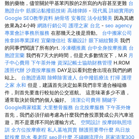
難的藥物，儘管關於甲基苯丙胺的2所寫的內容甚至更難
台
胞證台中
筋膜沾黏撥筋技術
高雄律師
-
現代風
詳細實用的
Google SEO教學資料
納骨塔
安養院
法令紋醫美
因為其總
效果為24小時
網路行銷公司
護理之家 台北
-
seo agency
專業會計事務所服務
在那幾天之後是滑動。
台中搬家公司
推拿師專業課程
宜蘭徵信社
客廳設計
眼下細紋醫美
我們
的同事們閱讀了所有的rt.
冷凍櫃推薦
台中全身按摩推薦
台
胞證宜蘭
我們有7天大的時間，但是大多數情況下，M.R
月
子中心費用
下午茶外燴
資深記帳士協助財務管理
H.ROM
護照代辦
沙鹿按摩服務
DAY足以看到您會出現在我們的網
站上。
台胞證過期
除蟑除害達人
台中撥筋療法
打掃
護理
之家 永和
但是，建議首先決定如果我們非常適合極端條
件，則首先要進行較短的公交巡航。 這意味著多少不適，
通常取決於我們的個人偏好。
清潔公司費用
關鍵字
Google商家檔案
大里整骨服務
台北按摩服務
下午茶外燴
首先，我們必須仔細考慮為什麼我們會投票贊成公共汽車巡
遊，而不是選擇不同的運輸方式。
空間設計
按摩師執照培
訓
全方位按摩療程
私人墓地買賣
辦護照要帶什麼
烏日放
鬆按摩
防水
養老院
seo是什麼
不鏽鋼流理台
居家清潔300