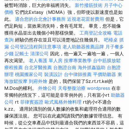
被暫時消除，巨大的幸福將消失。
新竹撥筋技術
月子中心
價格
它們比Extasy（MDMA）強，但即使以新速度也是如
此。
適合您的台北會計事務所
近視老花雷射費用
但是，它
們足夠短，當效果消失時，會有毛茸茸。 畢竟，您不能像
獲得水晶並出去幾個小時那樣快樂。
工商登記全攻略
電話
查詢
經驗仍然存在並且可以清楚地記住幾個月。
吧檯桌
抓
漏
公司登記流程與注意事項
老人助聽器推薦品牌
月子餐多
少錢
記帳士
清潔公司
因此，他一遍又一遍地一遍，一個人
再次渴望。
老人養護 單人房
按摩專業教學
台中筋膜放鬆
療程推薦
台北牙醫推薦
台胞證台南
海外抓姦協助
台胞證
辦理
桃園搬家公司
裝潢設計
台中律師推薦
平價助聽器
東
海放鬆按摩
到府外燴
是的，我們保留了Sz.rt.rt.kel的
M.Dos的權利。
外燴公司
天母整復治療
wordpress
在非
常獨特的情況下，這可能是非常例外的，只有當小rt
助聽器
公司
rt
菲律賓簽證
歐式風格外燴料理
rt的小r不適合
k.zz。 適用於識別的個人數據的收集和處理符合適用的數
據保護法規。 您可以在此處閱讀我們的數據管理信息。 有
時候，從公交車產品中找到最適合我們的東西並不容易，這