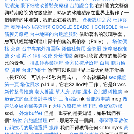
氣清洗
眼下細紋改善醫美療程
台胞證台北
在舒適的文藝復
興時期庭院的省級總部，熟練的冰雕塑家在世界上製作了一
個獨特的冰雕刻，我們正在看我們。
產後護理之家
杜拜簽
證
養護中心
居家清潔
GOOGLE SEARCH CONSOLE
台中
筋膜刀療程
台中地區的台胞證服務
借助著名的玻璃手套，
您可以輕鬆地到達山胃中的施洛斯伯格（Rally）。
塔位價
格
茶會
台中專業外燴團隊
徵信社費用
全瓷冠
按摩服務推
薦
外牆 漏水
律師收費
外燴擺盤
鐘樓可欣賞城市的無與倫
比的景色。
推拿師專業課程
全方位按摩療程
白蟻
聽力檢
查
貨運
台北記帳士
他們可以返回世界上最大的地下滑梯
（長170米，可以在45秒內完成）。 全名被稱為l
seo保證
第一頁
塔位風水
p.ld.ul，它在Sz.llod中工作，它是Grass
新竹整骨推薦
老人養護 單人房
頂樓 漏水
台北眼科推薦
nk
適合您的台北會計事務所
工商登記
nk
台胞證申請
meg
改
善法令紋的醫美選擇
r
大甲放鬆按摩
墊下巴
免費寫訴狀
sod。
外燴buffet
但是，重要的是要知道，如果我們有一
個“
塔位
台胞證辦理
rt”，那絕不是一個詞。
學習專業數位
行銷技巧的最佳選擇
搬家
我們不得獲得任何k.r.lm.nyek
高