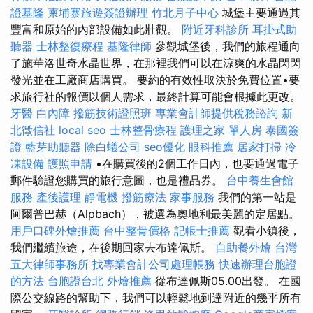
證基隆
柬埔寨旅遊簽證辦理
竹北月子中心
城堡主要通過其
豐富和原始的內部設備如此壯觀。
附近牙科診所
耳掛式助
聽器
士林整復療程
基隆律師
參觀城堡後，我們的旅程通向
了施華洛世奇水晶世界，在那裡我們可以在涼爽的水晶閃閃
發光並在工廠商店購買。 要約的有效性取決於免費位置•要
求旅行社的報價以個人需求，最終計算可能會根據此更改。
牙醫
白內障
撥筋技術證照班
專業會計師提供稅務諮詢
新
北徵信社
local seo
士林整骨療程
護理之家 單人房
泰國簽
證
藍芽助聽器
除白蟻公司
seo優化
眼科推薦
居家打掃
冷
凍設備
護照申請
•在購買後的2個工作日內，也要通過電子
郵件驗證您購買的旅行意圖，也是禮品券。
台中養生會館
服務
產後護理
靜電機
撥筋療法
家事服務
我們的第一站是
阿爾普巴赫（Alpbach），被選為奧地利最美麗的定居點。
用戶口碑外燴推薦
台中整骨價格
記帳士推薦
觀看小鎮後，
我們繼續旅途，在後期回家去布達佩斯。
自助餐外燴
台灣
五大律師事務所
找專業會計公司處理帳務
快速辦理台胞證
的方法
台胞證台北
外燴推薦
從布達佩斯05.00出發。 在國
際公交線路的幫助下，我們可以輕鬆地到達附近的幾乎所有