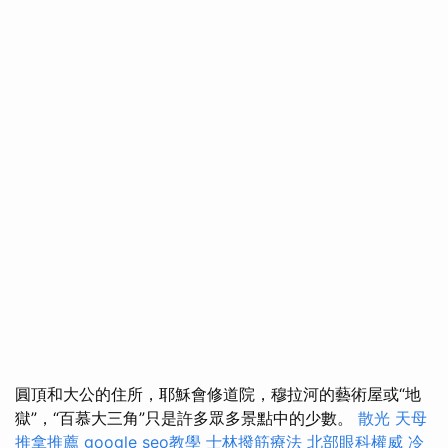
圓頂和大公的住所，耶穌會修道院，穆拉河的藝術屋或“地
獄”，“百慕大三角”只是許多眾多景點中的少數。
散光
天母
推拿推薦
google seo教學
士林撥筋療法
北部眼科權威
冷