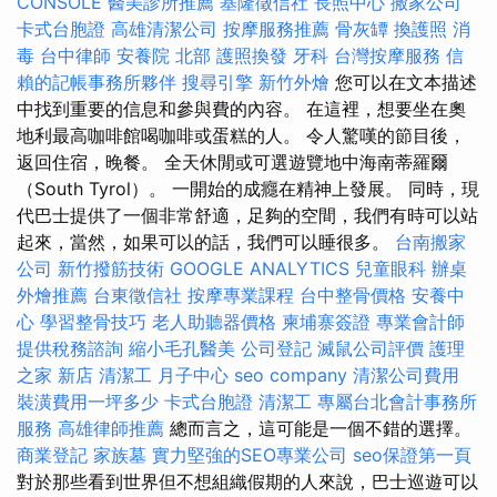
CONSOLE
醫美診所推薦
基隆徵信社
長照中心
搬家公司
卡式台胞證
高雄清潔公司
按摩服務推薦
骨灰罈
換護照
消
毒
台中律師
安養院 北部
護照換發
牙科
台灣按摩服務
信
賴的記帳事務所夥伴
搜尋引擎
新竹外燴
您可以在文本描述
中找到重要的信息和參與費的內容。 在這裡，想要坐在奧
地利最高咖啡館喝咖啡或蛋糕的人。 令人驚嘆的節目後，
返回住宿，晚餐。 全天休閒或可選遊覽地中海南蒂羅爾
（South Tyrol）。 一開始的成癮在精神上發展。 同時，現
代巴士提供了一個非常舒適，足夠的空間，我們有時可以站
起來，當然，如果可以的話，我們可以睡很多。
台南搬家
公司
新竹撥筋技術
GOOGLE ANALYTICS
兒童眼科
辦桌
外燴推薦
台東徵信社
按摩專業課程
台中整骨價格
安養中
心
學習整骨技巧
老人助聽器價格
柬埔寨簽證
專業會計師
提供稅務諮詢
縮小毛孔醫美
公司登記
滅鼠公司評價
護理
之家 新店
清潔工
月子中心
seo company
清潔公司費用
裝潢費用一坪多少
卡式台胞證
清潔工
專屬台北會計事務所
服務
高雄律師推薦
總而言之，這可能是一個不錯的選擇。
商業登記
家族墓
實力堅強的SEO專業公司
seo保證第一頁
對於那些看到世界但不想組織假期的人來說，巴士巡遊可以