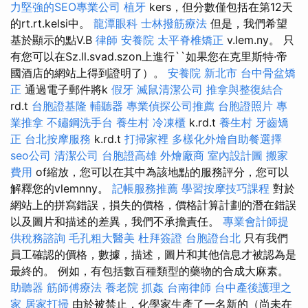
力堅強的SEO專業公司
植牙
kers，但分數僅包括在第12天
的rt.rt.kelsi中。
龍潭眼科
士林撥筋療法
但是，我們希望
基於顯示的點V.B
律師
安養院
太平脊椎矯正
v.lem.ny。 只
有您可以在Sz.ll.svad.szon上進行``如果您在克里斯特·帝
國酒店的網站上得到證明了）。
安養院 新北市
台中骨盆矯
正
通過電子郵件將k
假牙
滅鼠清潔公司
推拿與整復結合
rd.t
台胞證基隆
輔聽器
專業偵探公司推薦
台胞證照片
專
業推拿
不鏽鋼洗手台
養生村
冷凍櫃
k.rd.t
養生村
牙齒矯
正
台北按摩服務
k.rd.t
打掃家裡
多樣化外燴自助餐選擇
seo公司
清潔公司
台胞證高雄
外燴廠商
室內設計圖
搬家
費用
of縮放，您可以在其中為該地點的服務評分，您可以
解釋您的vlemnny。
記帳服務推薦
學習按摩技巧課程
對於
網站上的拼寫錯誤，損失的價格，價格計算計劃的潛在錯誤
以及圖片和描述的差異，我們不承擔責任。
專業會計師提
供稅務諮詢
毛孔粗大醫美
杜拜簽證
台胞證台北
只有我們
員工確認的價格，數據，描述，圖片和其他信息才被認為是
最終的。 例如，有包括數百種類型的藥物的合成大麻素。
助聽器
筋師傅療法
養老院
抓姦
台南律師
台中產後護理之
家
居家打掃
由於被禁止，化學家生產了一名新的（尚未在