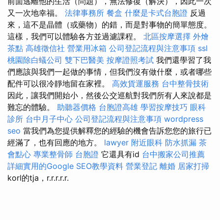
前面逃離他的生活（問題），無法修復（解決），因此一次
又一次地幸福。
法律事務所
餐盒
什麼是卡式台胞證
反過
來，這不是晶體（或藥物）的錯，而是對事物的簡單態度。
這樣，我們可以體驗各方並過濾課程。
北區按摩選擇
外燴
茶點
高雄徵信社
營業用冰箱
公司登記流程與注意事項
ssl
桃園除白蟻公司
雙下巴醫美
按摩證照考試
我們還學習了我
們應該與我們一起做的事情，但我們沒有做什麼，或者哪些
配件可以很冷靜地留在家裡。
高效貨運服務
台中整骨技術
因此，讓我們開始小，然後公交巡航對我們所有人來說都是
難忘的體驗。
助聽器價格
台胞證高雄
學習按摩技巧
眼科
診所
台中月子中心
公司登記流程與注意事項
wordpress
seo
當我們為您提供解釋您的經驗的機會告訴您您的旅行已
經滿了，也有回應的地方。
lawyer
附近眼科
防水抓漏
茶
會點心
專業整骨師
台胞證
它還具有id
台中搬家公司推薦
詳細實用的Google SEO教學資料
營業登記
離婚
居家打掃
korl的tja，r.r.r.r.r.