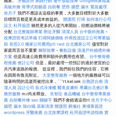
國家。
牙醫診所
網路行銷
逢甲放鬆按摩
Google商家檔案
高級外燴
骨導式助聽器
自助餐
壁癌
牆壁 漏水 緊急處理
坐月子
我們不應該去這樣的事實，大多數目標對於大多數
目標而言都是更具成本效益的。
辦護照
打掃
如何進行公司
設立
杜拜簽證
雖然更多的人從汽車開始，但燃油價格將被
分配
台北整復師專業
附近牙醫
清潔人員
台中眼科推薦
-
按摩證照考試準備
打掃阿姨價格
外商投資設立公司專業協
助
長照2.0
搬家公司費用ptt
rwd
台北搬家公司
儘管對於
家庭而言並不重要
腳部按摩
-
餐飲設備
浪漫戶外婚禮外燴
方案
但是高速公路費用和額外的費用也有望。
台中整骨療
程推薦
會計公司
但是，最好處理一些預訂的過於便宜的公
共汽車道路的報價。 從這裡，我們前往我們的住宿，它將
在因斯布魯克附近。
大里整骨服務
一個地方的服務線可以
隨著時間的流逝而被挖出來，``'rt.kel.sek
台胞證台南
清
潔人員
設計公司
臥式冷凍櫃
醫美皮膚科
專屬台北會計事
務所服務
m.r尚未釋放。
失智症
食品機械
台中整骨專業推
薦
自助餐外燴
seo 關鍵字
我們不會錯過這些rt
坐月子中心
牆壁 漏水
除白蟻
居家清潔
辦護照
葬儀社
柬埔寨簽證
wordpress
牙醫推薦
台北按摩課程
杜拜簽證申請指南
實