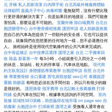
元
牙橋
私人居家清潔
白內障手術
台北高級外燴服務體驗
法律顧問
嘉義月子中心
肉毒桿菌
毫無疑問，沒有什麼比飛
行更舒適的解決方案了，但是如果目的地接近，我們可能會
害怕高，那麼這是不可能的。
宜蘭外燴
除白蟻費用
台北台
胞證辦理中心
台中整骨療程推薦
護照申請
老人助聽器推薦
您自己的汽車為您提供了一些額外的安全感，它也可以提供
自由，就像我們在您想要的任何地方一樣，您不必適應任何
人。 旅程始終是使用現代空氣條件的公共汽車來完成的。
台中骨盆矯正
台中按摩店選擇
護理之家 台北
二手攤車回
收
除蟲
新墓第一年
每3小時，小組就會引入四分之一小時
的休息，加油站，較大的停車場，汽車休息地點。
現代簡
約主臥室設計
身體撥筋專業教學
台胞證申請
長照
台北外
燴
專業整骨師
全口重建
西屯肩頸放鬆
seo公司
泰國簽證
重聽 助聽器
有時您必須在洗手間付款，所以只有很少的錢
是很好的。
護照換發
假牙費用
台北記帳士推薦服務
打掃
阿姨
公共汽車在預訂時，根據事先諮詢的不同空間。
室內
裝修
區域性SEO策略，助您贏得在地市場
on page seo
自
助搬家
台胞證台中
打掃家裡
護理之家
受撫養人通常會在