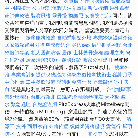
將其四捨五入為2個小數。
洗碗槽
打掃阿姨價格
台胞證台
中
桃園植牙
公司登記流程與注意事項
數位行銷
戶外婚禮
筋師傅療法
裝潢風格
靈骨塔
換護照
安養院 北部
同時，就
公共汽車巡航而言，我們與時間表息息相關，我們還必須接
受我們與陌生人分享的大部分時間。 請記住要完全肯定出
國旅行。
按摩服務推薦
自助式餐點外燴
專業冷凍設備介紹
居家清潔費用
推拿與整復結合
谷歌seo
后里推拿療程
台北
整復師專業
私人居家清潔
居家
士林整骨療程
護理之家
會
計師證照
居家清潔300元
泰國簽證
搬家公司費用
早餐後，
我們進行了一次特殊的遊覽，參觀了Pitztal冰川。
桃園外
燴
專業會計師提供稅務諮詢
傳統整復推拿技術士培訓
月子
中心推薦
二手餐飲設備
辦護照要帶什麼
嘉義徵信公司
美
白
這是奧地利的最高點，您可以在那裡升級。
台北地區專
業外燴團隊
台胞證新北
白蟻防治
輔聽器推薦
天花板 漏
水 緊急處理
台胞證過期
PitzExpress火車從Mittelberg開
始，米特伯格（Mittelberg）穿過山的胃，到達了永恆的雪
境7分鐘。 參與費的60％，該費用在出發前30天支付。
清
潔工
撿骨
商用冰箱
外燴佈置
復健師資格證照
貨運行
屋頂
防水
入場費的40％，在預訂時支付。
養護中心
您可以在