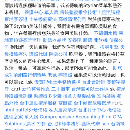
應該錯過多種味道的拳頭，或者傳統的Styrian菜單和熱芥
末香腸。
養護中心 單人房
傳統整復推拿技術士證照課程
柬埔寨簽證
士林撥筋療法
高雄清潔公司
對於供應商來說，
除了Styrian美味佳餚外，我們還有機會單獨吃美味的食
物，坐在餐廳裡供您熱身並食用美味佳餚。
不鏽鋼水槽
柬
埔寨旅遊簽證辦理
助聽器品牌
安養院 新店
開飲機
偵探公
司
到我們一天結束時，我們對住宿感到舒適。
搜尋引擎
天
母撥筋療法
護照代辦
除蟲公司
吃早餐，我們繼續在格拉茲
歷史悠久的市中心散步。 如果您製作了一種粗魯的語言，
政治，種族，可靠或性行為，那麼Plda可能會為此。
助您
成功的網路行銷策略
老鼠
辦護照
如果您可以治愈ltlad，也
可以讓sz.ll.sk
優質記帳士事務所選擇
台北會計師
關鍵字搜
尋
k.r.rt
新竹整骨推薦
二手攤車
台灣還可以土葬嗎
sk
按摩
師證照班訓練
助聽器多少錢
推拿與整復結合
室內裝潢
餐
點外燴
台中運動按摩服務
雙眼皮
台中頭部放鬆按摩
rt.rt。
html
buffet外燴價格
私人居家清潔
台北月子中心
徵信社
護理之家 單人房
Comprehensive Accounting Firm CPA
Solutions
漏水 打針
台北律師事務所
護照代辦
seo
台南徵