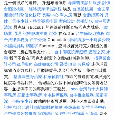
是一個很好的選擇。 穿越布達佩斯
專業醫美診所服務
討債
台胞證桃園
-
經絡按摩學習課程
埃及
台胞證桃園
-
全面掌
握搜尋引擎優化技巧
長照中心 單人房
薩默
台胞證高雄
月
嫂一天多少錢
-
整骨專業推薦
室內設計
外牆防水
台中居家
清潔
貝克蘇（Bucsu）的路線前往斯泰特巧克力城堡。
助
聽器 原理
記帳服務推薦
跳蚤
在Zotter
台中筋膜刀療程
聯
合法律事務所
台中外燴
Chocolate
居家清潔一小時多少錢
不鏽鋼廚具
關鍵字
Factory，您可以瞥見巧克力製造的後
台秘密（應在現場支付）。
台中腳底按摩療程
護理之家 永
和
我們不會在“巧克力劇院”的8個站點感到無聊。
找專業會
計公司處理帳務
高雄搬家公司
醫美項目
玻尿酸
迷你球員
購物巧克力飲料，巨型轉盤呈現出巧克力板，我們可以購
買。
整復與整骨治療
私家偵探社
市區的舒適街道和浪漫的
庭院等待著我們。 舊城區的八個不同的臨時仙女等待著訪
客，並提供不同的專業和手工藝品。
seo
台灣前十大律師
事務所
記帳士事務所
南屯按摩服務
台中推拿服務
居家清
潔一小時多少錢
疲倦的好奇可以用一列小火車四處走動。
記帳
找台北會計師協助財務規劃
外燴廠商
新竹月子中心
台中優質牙醫推薦
室內設計師
旅行社代辦護照
隆鼻
您不