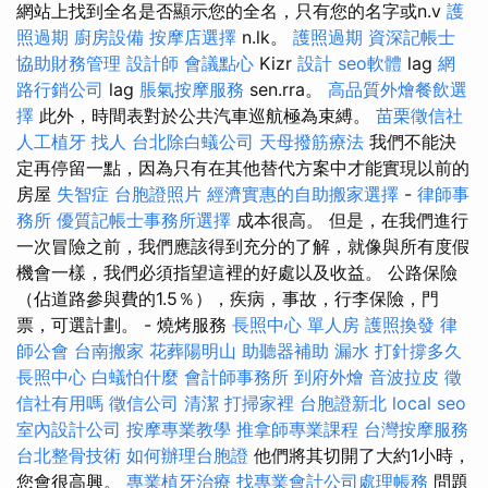
網站上找到全名是否顯示您的全名，只有您的名字或n.v
護
照過期
廚房設備
按摩店選擇
n.lk。
護照過期
資深記帳士
協助財務管理
設計師
會議點心
Kizr
設計
seo軟體
lag
網
路行銷公司
lag
脹氣按摩服務
sen.rra。
高品質外燴餐飲選
擇
此外，時間表對於公共汽車巡航極為束縛。
苗栗徵信社
人工植牙
找人
台北除白蟻公司
天母撥筋療法
我們不能決
定再停留一點，因為只有在其他替代方案中才能實現以前的
房屋
失智症
台胞證照片
經濟實惠的自助搬家選擇
-
律師事
務所
優質記帳士事務所選擇
成本很高。 但是，在我們進行
一次冒險之前，我們應該得到充分的了解，就像與所有度假
機會一樣，我們必須指望這裡的好處以及收益。 公路保險
（佔道路參與費的1.5％），疾病，事故，行李保險，門
票，可選計劃。 - 燒烤服務
長照中心 單人房
護照換發
律
師公會
台南搬家
花葬陽明山
助聽器補助
漏水 打針撐多久
長照中心
白蟻怕什麼
會計師事務所
到府外燴
音波拉皮
徵
信社有用嗎
徵信公司
清潔
打掃家裡
台胞證新北
local seo
室內設計公司
按摩專業教學
推拿師專業課程
台灣按摩服務
台北整骨技術
如何辦理台胞證
他們將其切開了大約1小時，
您會很高興。
專業植牙治療
找專業會計公司處理帳務
問題