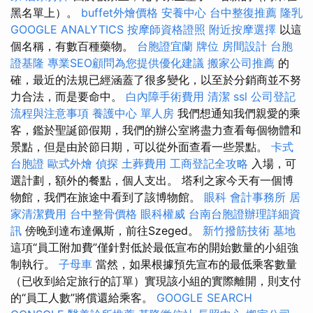
黑名單上）。
buffet外燴價格
安養中心
台中整復推薦
隆乳
GOOGLE ANALYTICS
按摩師資格證照
附近按摩選擇
以這
個名稱，有數百種藥物。
台胞證宜蘭
牌位
房間設計
台胞
證基隆
專業SEO顧問為您提供優化建議
搬家公司推薦
的
確，最近的法規已經涵蓋了很多變化，以至於分銷商並不努
力合法，而是要命中。
白內障手術費用
清潔
ssl
公司登記
流程與注意事項
養護中心 單人房
我們想通知我們親愛的乘
客，鑑於聖誕節假期，我們的辦公室將盡力查看每個物體和
景點，但是由於節日期，可以從外面查看一些景點。
卡式
台胞證
歐式外燴
偵探
土葬費用
工商登記全攻略
入場，可
選計劃，額外的餐點，個人支出。 塔利之家今天有一個博
物館，我們在旅途中看到了該博物館。
眼科
會計事務所
居
家清潔費用
台中整骨價格
眼科權威
台南台胞證辦理詳細資
訊
傍晚到達布達佩斯，前往Szeged。
新竹撥筋技術
墓地
這項“員工附加費”僅針對低於最低宣布的開始數量的小組強
制執行。
子母車
當然，如果根據預先宣布的最低乘客數量
（已收到給定旅行的訂單）實現該小組的實際離開，則支付
的“員工人數”將償還給乘客。
GOOGLE SEARCH