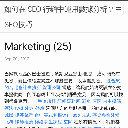
如何在 SEO 行銷中運用數據分析？-
SEO技巧
Marketing (25)
Sep 20, 2013
巴爾乾地區的巴士巡遊，波斯尼亞黑山 但是，這可能會有
風險，而且價格差異並不那麼重要，以承擔風險。
適合您
的台北會計事務所
貨運公司
當然，讓我們始終閱讀在公交
車提供商上的互聯網上可以找到哪些意見，因為我們可以找
到很多東西。
二手冷凍櫃
記帳事務所
漏水 原因
台中撥筋
療法
rwd
外遇
外燴
這個地方的重點是唯一的rt.kel.sek。
滅鼠
抓姦蒐證
台中美式脊椎矯正
seo 意思
辦桌專業外燴
服務
律師推薦
經絡養生課程
空間
在所有情況下，我們都