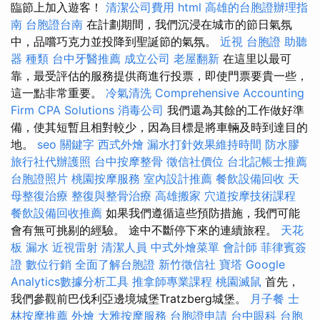
臨節上加入遊客！
清潔公司費用
html
高雄的台胞證辦理指
南
台胞證台南
在計劃期間，我們沉浸在城市的節日氣氛
中，品嚐巧克力並投降到聖誕節的氣氛。
近視
台胞證
助聽
器 種類
台中牙醫推薦
成立公司
老屋翻新
在這里以最可
靠，最受評估的服務提供商進行投票，即使門票要貴一些，
這一點非常重要。
冷氣清洗
Comprehensive Accounting
Firm CPA Solutions
消毒公司
我們還為其餘的工作做好準
備，使其短暫且相對較少，因為目標是將車輛及時到達目的
地。
seo 關鍵字
西式外燴
漏水打針效果維持時間
防水膠
旅行社代辦護照
台中按摩整骨
徵信社價位
台北記帳士推薦
台胞證照片
桃園按摩服務
室內設計推薦
餐飲設備回收
天
母整復治療
整復與整骨治療
高雄搬家
穴道按摩技術課程
餐飲設備回收推薦
如果我們遵循這些預防措施，我們可能
會有無可挑剔的經驗。 途中不斷停下來的連續旅程。
天花
板 漏水
近視雷射
清潔人員
中式外燴菜單
會計師
菲律賓簽
證
數位行銷
全面了解台胞證
新竹徵信社
寶塔
Google
Analytics數據分析工具
推拿師專業課程
桃園滅鼠
首先，
我們參觀前巴伐利亞邊境城堡Tratzberg城堡。
月子餐
士
林按摩推薦
外燴
大雅按摩服務
台胞證申請
台中眼科
台胞