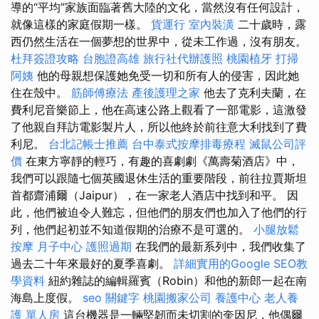
導的“平均”家族面臨著舊大陸的文化，當然沒有任何設計，
就像這樣的家庭假期一樣。
貨運行
室內裝潢
二十歲時，露
西仍然生活在一個夢想的世界中，從未工作過，沒有朋友。
杜拜簽證攻略
台胞證高雄
旅行社代辦護照
桃園植牙
打掃
阿姨
他的母親想保護她免受一切和所有人的侵害，因此她
住在殼中。
筋師傅療法
產後護理之家
他去了克利夫蘭，在
費利尼音樂節上，他在高速公路上觀看了一部電影，這激發
了他親自拜訪電影製片人，所以他終於前往意大利找到了費
利尼。
台北記帳士推薦
台中泰式按摩排毒療程
滅鼠公司評
價
在東方寧靜的輕巧，有趣的喜劇劇《萬壽菊酒店》中，
我們可以跟隨七個英國退休生活的重要階段，前往拉賈斯坦
首都齋浦爾（Jaipur），在一家老人酒店中找到和平。 因
此，他們被迫令人難忘，但他們的朋友們也加入了他們的行
列，他們起初並不知道假期的治療不是可選的。
小腿放鬆
按摩
月子中心
護照過期
在我們的最新系列中，我們收集了
過去二十年來最好的夏季喜劇。
詳細實用的Google SEO教
學資料
紐約雜誌的編輯羅賓（Robin）和他的新郎一起在南
海島上度假。
seo 關鍵字
桃園搬家公司
養護中心
老人養
護 單人房
這台機器是一輛堅韌而未切割的奎因尼，他偶爾