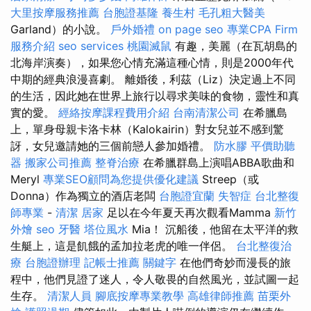
大里按摩服務推薦
台胞證基隆
養生村
毛孔粗大醫美
Garland）的小說。
戶外婚禮
on page seo
專業CPA Firm
服務介紹
seo services
桃園滅鼠
有趣，美麗（在瓦胡島的
北海岸演奏），如果您心情充滿這種心情，則是2000年代
中期的經典浪漫喜劇。 離婚後，利茲（Liz）決定過上不同
的生活，因此她在世界上旅行以尋求美味的食物，靈性和真
實的愛。
經絡按摩課程費用介紹
台南清潔公司
在希臘島
上，單身母親卡洛卡林（Kalokairin）對女兒並不感到驚
訝，女兒邀請她的三個前戀人參加婚禮。
防水膠
平價助聽
器
搬家公司推薦
整脊治療
在希臘群島上演唱ABBA歌曲和
Meryl
專業SEO顧問為您提供優化建議
Streep（或
Donna）作為獨立的酒店老闆
台胞證宜蘭
失智症
台北整復
師專業
-
清潔
居家
足以在今年夏天再次觀看Mamma
新竹
外燴
seo
牙醫
塔位風水
Mia！ 沉船後，他留在太平洋的救
生艇上，這是飢餓的孟加拉老虎的唯一伴侶。
台北整復治
療
台胞證辦理
記帳士推薦
關鍵字
在他們奇妙而漫長的旅
程中，他們見證了迷人，令人敬畏的自然風光，並試圖一起
生存。
清潔人員
腳底按摩專業教學
高雄律師推薦
苗栗外