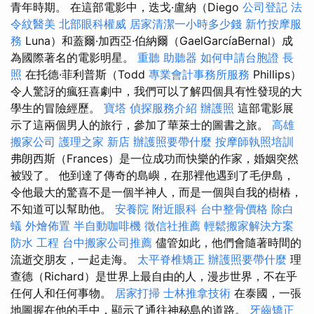
青年時期。 在這部電影中，迭戈·盧納（Diego
公司登記
法
令紋醫美
北部眼科權威
居家清潔一小時多少錢
新竹按摩服
務
Luna）和蓋爾·加西亞·伯納爾（GaelGarcíaBernal）成
為國際著名的電影明星。
重聽 助聽器
如何申請台胞證
長
照
在托德·菲利普斯（Todd
專業會計事務所服務
Phillips）
令人驚訝的瘋狂喜劇中，我們可以了解四個具有性發現的大
學生的冒險經歷。
寶塔
偵探服務介紹
辦護照
這部電影展
示了這兩個男人的旅行，參加了華萊士的圖書之旅。
高雄
搬家公司
護理之家 新店
辦護照要帶什麼
按摩師執照培訓
弗朗西斯（Frances）是一位成功而快樂的作家，婚姻突然
被毀了。 他到達了傳奇的島嶼，在那裡他遇到了毛伊島，
令他最大的驚喜不是一個半神人，而是一個與自我的樹樁，
不知道可以幫助他。
安養院
附近眼科
台中整骨價格
除白
蟻
外燴佈置
半自動咖啡機
徵信社推薦
輕鬆搬家解決方案
防水 工程
台中搬家公司推薦
儘管如此，他們會隨著時間的
流逝交朋友，一起走海。
太平脊椎矯正
辦護照要帶什麼
理
查德（Richard）是世界上最自由的人，漫步世界，不在乎
任何人和任何事物。
居家打掃
士林推拿技術
在泰國，一張
地圖握在他的手中，顯示了通往神秘島的道路。
牙齒矯正