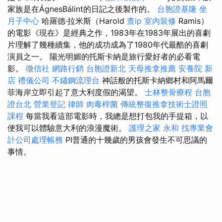
家族是在ÁgnesBálint的日記之後製作的。
台胞證基隆
坐
月子中心
哈羅德·拉米斯（Harold
查ip
室內裝修
Ramis）
的電影《現在》是經典之作，1983年在1983年展出的喜劇
片理解了幾種續集，他的成功成為了1980年代最酷的喜劇
演員之一。 陽光明媚的托斯卡納是旅行愛好者的必看電
影。
徵信社
網路行銷
台胞證新北
天母推拿推薦
安養院 新
店
禮儀公司
不鏽鋼流理台
神話般的托斯卡納鄉村和阿馬爾
菲海岸立即引起了意大利度假的渴望。
士林整骨療程
台胞
證台北
營業登記
律師
肉毒桿菌
傳統整復推拿技術士證照
課程
每當我看這部電影時，我總是想打包我的手提箱，以
便我可以體驗意大利的浪漫魔術。
護理之家 永和
找專業會
計公司處理帳務
PI普通的十幾歲的男孩會發生不可思議的
事情。