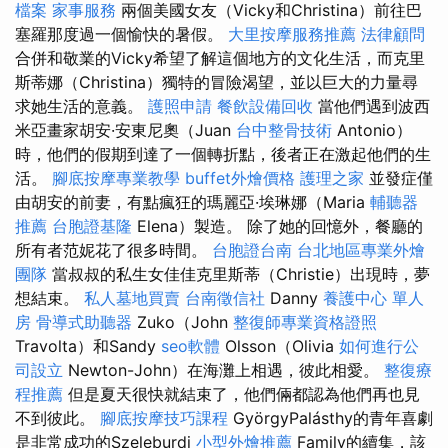
檔案
家事服務
兩個美國女友（Vicky和Christina）前往巴
塞羅那度過一個愉快的暑假。
大里按摩服務推薦
法律顧問
合併和敬業的Vicky希望了解這個地方的文化生活，而克里
斯蒂娜（Christina）獨特的冒險渴望，並以巨大的力量尋
求她生活的意義。
護照申請
餐飲設備回收
當他們遇到波西
米亞畫家胡安·安東尼奧（Juan
台中整骨技術
Antonio）
時，他們的假期到達了一個轉折點，後者正在激起他們的生
活。
腳底按摩專業教學
buffet外燴價格
護理之家
並發症僅
由胡安的前妻，有點瘋狂的瑪麗亞·埃琳娜（Maria
輔聽器
推薦
台胞證基隆
Elena）製造。 除了她的回憶外，餐廳的
所有者范妮花了很多時間。
台胞證台南
台北地區專業外燴
團隊
當叔叔的私生女佳佳克里斯蒂（Christie）出現時，夢
想結束。
私人墓地買賣
台南徵信社
Danny
養護中心 單人
房
骨導式助聽器
Zuko（John
整復師專業資格證照
Travolta）和Sandy
seo軟體
Olsson（Olivia
如何進行公
司設立
Newton-John）在海灘上相遇，彼此相愛。
整復療
程推薦
但是夏天很快就結束了，他們倆都認為他們再也見
不到彼此。
腳底按摩技巧課程
GyörgyPalásthy的青年喜劇
是非常成功的Szeleburdi
小型外燴推薦
Family的續集，該