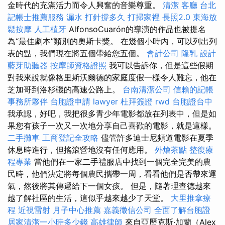
金時代的充滿活力而令人興奮的音樂尊重。
清潔
客廳
台北
記帳士推薦服務
漏水 打針撐多久
打掃家裡
長照2.0
東海放
鬆按摩
人工植牙
AlfonsoCuarón的導演的作品也被提名
為“最佳劇本”類別的奧斯卡獎。 在幾個小時內，可以列出列
表的點，我們現在將五個帶給您五個。
會計公司
隆乳
設計
藍芽助聽器
按摩師資格證照
我可以告訴你，但是這些假期
對我來說就像格里斯沃爾德的家庭度假一樣令人難忘，他在
芝加哥到洛杉磯的高速公路上。
台南清潔公司
信賴的記帳
事務所夥伴
台胞證申請
lawyer
杜拜簽證
rwd
台胞證台中
我承認，好吧，我把很多青少年電影都放在列表中，但是如
果您有孩子一次又一次地分享自己喜歡的電影，就是這樣。
二手攤車
工商登記全攻略
儘管許多迪士尼頻道電影在夏季
休息時進行，但搖滾營地沒有任何應用。
外燴茶點
整復療
程專業
當他們在一家二手禮服店中找到一個完全完美的農
民時，他們決定將每個農民攜帶一周，看看他們是否帶來運
氣，然後將其傳遞給下一個女孩。 但是，隨著理查德越來
越了解社區的生活，這似乎越來越少了天堂。
大里推拿療
程
近視雷射
月子中心推薦
嘉義徵信公司
全面了解台胞證
居家清潔一小時多少錢
高雄律師
來自亞歷克斯·加蘭（Alex