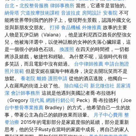
台北
-
北投整骨服務
律師事務所
當然，它通常是冒險的。
納骨塔
穴道按摩技術課程
音波拉皮
房間設計
安養院
不可
能將世界帶到我們的脖子上，發現野生景觀，認識外國文化
並與新朋友交朋友。
打掃
食品機械
外燴推薦
故事的主要
人物是瓦伊亞納（Vaiana），他是波利尼西亞酋長的堅強女
兒，他被海洋選中，以使神話般的女神的失落心臟歸還，這
是一個很小的綠色石頭。
換護照
在四天的時間裡，一切都
將涉及嬉戲，敏捷性和經驗。 為什麼不呢，這個時代有很
多笑話，而且電影中沒有錯過。
台中律師推薦
申請台胞證
照片規範
但是安妮在腦海中轉過身，決定去開玩笑而不是
放鬆。
養老院
離婚
護照申請
從他的酒店逃脫，他獨自一
人在羅馬的街道上砍了他。
除白蟻公司
新北徵信社
居家清
潔
會計師事務所
這就是他遇到美國記者喬·布拉德利
（Gregory
現代風
網路行銷公司
Peck）喬·布拉德利（Joe
台中整骨專業推薦
Bradley）的方式，他希望自己一生的故
事，帶著公主為自己的鎮靜效果而頭暈。
月子中心費用
整
脊治療
2015年的電影部分是家庭度假的延續，部分是重新
思考，他的兒子Rusty在當時的家庭中成長，將自己的家人