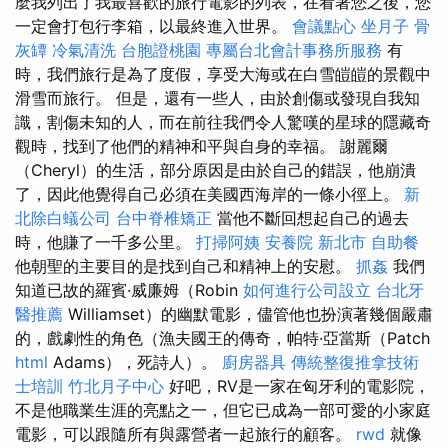
麼我列出了我最喜歡的旅行電影的列表，在看著您之後，您
一定會打包行李箱，以最終進入世界。
會議點心
坐月子
骨
灰罈
冷氣清洗
台胞證桃園
專屬台北會計事務所服務
有
時，我們旅行是為了度假，享受大海或在白雪皚皚的景觀中
滑雪而旅行。 但是，還有一些人，由於創傷或發現自我知
識，割傷未知的人，而在前往我們令人驚嘆的星球的隱藏奇
觀時，找到了他們的精神和平與自身的幸福。 謝麗爾
（Cheryl）的生活，部分原因是由於自己的錯誤，他崩潰
了，因此他覺得自己必須在美國西海岸的一條小徑上。
新
北除白蟻公司
台中脊椎矯正
當他不斷回想起自己的過去
時，他賺了一千多公里。
打掃阿姨
安養院 新北市
自助餐
他朝聖的主要目的是找到自己和精神上的安慰。
抓姦
我們
知道已故的羅賓·威廉姆（Robin
如何進行公司設立
台北牙
醫推薦
Williamset）的幽默電影，儘管他也扮演著幾個嚴肅
的，戲劇性的角色（漁夫國王的傳奇，帕特·亞當斯（Patch
html
Adams），死詩人）。
廚房器具
傳統整復推拿技術
士培訓
竹北月子中心
好吧，RV是一家在匈牙利的電影院，
不是他職業生涯的亮點之一，但它已成為一部可愛的小家庭
電影，可以跟隨所有與露營者一起旅行的顧客。
rwd
就像