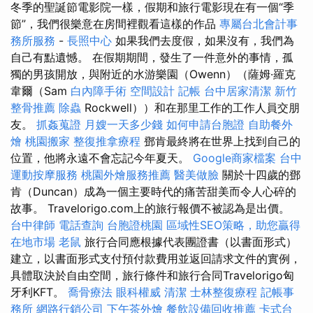
冬季的聖誕節電影院一樣，假期和旅行電影現在有一個“季
節”，我們很樂意在房間裡觀看這樣的作品
專屬台北會計事
務所服務
-
長照中心
如果我們去度假，如果沒有，我們為
自己有點遺憾。 在假期期間，發生了一件意外的事情，孤
獨的男孩開放，與附近的水游樂園（Owenn）（薩姆·羅克
韋爾（Sam
白內障手術
空間設計
記帳
台中居家清潔
新竹
整骨推薦
除蟲
Rockwell））和在那里工作的工作人員交朋
友。
抓姦蒐證
月嫂一天多少錢
如何申請台胞證
自助餐外
燴
桃園搬家
整復推拿療程
鄧肯最終將在世界上找到自己的
位置，他將永遠不會忘記今年夏天。
Google商家檔案
台中
運動按摩服務
桃園外燴服務推薦
醫美做臉
關於十四歲的鄧
肯（Duncan）成為一個主要時代的痛苦甜美而令人心碎的
故事。 Travelorigo.com上的旅行報價不被認為是出價。
台中律師
電話查詢
台胞證桃園
區域性SEO策略，助您贏得
在地市場
老鼠
旅行合同應根據代表團證書（以書面形式）
建立，以書面形式支付預付款費用並返回請求文件的實例，
具體取決於自由空間，旅行條件和旅行合同Travelorigo匈
牙利KFT。
喬骨療法
眼科權威
清潔
士林整復療程
記帳事
務所
網路行銷公司
下午茶外燴
餐飲設備回收推薦
卡式台