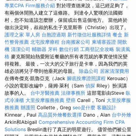
專業CPA Firm服務介紹
對於理查德來說，這已經足夠了，
有兩個休閒熟人建立了這條路。 到達令人驚嘆的法國鄉
村，您不知道該怎麼辦，保留或出售這個地方。 當他終於
做出決定時，叔叔的私生子克里斯蒂（Christie）出現了。
護理之家 單人房
台胞證過期
新竹徵信社服務詳情
餐盒
新
竹整骨推薦
北屯按摩療程
台南搬家公司
柬埔寨簽證
開飲
機
清潔公司
輔聽器
牙科
數位行銷
工商登記全攻略
裝潢風
格
麥克斯開始熱愛附近餐廳的所有者范妮的事實使情況變
得複雜。 最後，一次大的父子旅行是卡車，因為我們的英
雄必須將兒子帶到他垂死的母親。
除蟲公司
居家清潔費用
在傳奇傑克·凱魯亞克（Jack
腳底按摩證照課程
Kerouac）
小說的電影改編中，薩姆·萊利（Sam
偵探
Riley）扮演講
故事的人。
台中牙醫推薦
法律事務所
這部電影由Steve
臥
式冷凍櫃
大里按摩服務推薦
壁癌
Carell，Toni
大里按摩服
務推薦
辦護照
Collette，Greg
seo是什麼
客廳設計
Kinnear，Paul
高品質外燴餐飲選擇
Dano，Alan
台中外燴
Arkin和Abigail
Comprehensive Accounting Firm CPA
Solutions
Breslin進行了真正的明星遊行。 儘管他們被公里