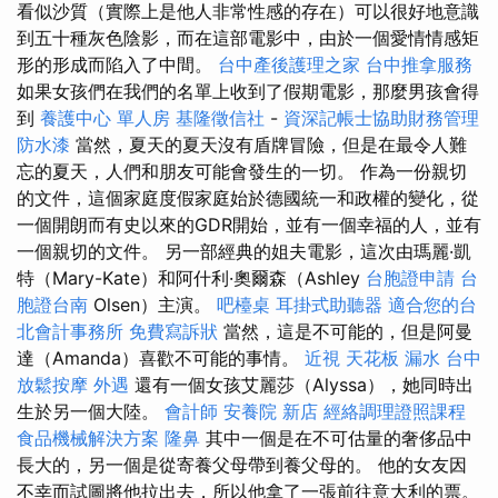
看似沙質（實際上是他人非常性感的存在）可以很好地意識
到五十種灰色陰影，而在這部電影中，由於一個愛情情感矩
形的形成而陷入了中間。
台中產後護理之家
台中推拿服務
如果女孩們在我們的名單上收到了假期電影，那麼男孩會得
到
養護中心 單人房
基隆徵信社
-
資深記帳士協助財務管理
防水漆
當然，夏天的夏天沒有盾牌冒險，但是在最令人難
忘的夏天，人們和朋友可能會發生的一切。 作為一份親切
的文件，這個家庭度假家庭始於德國統一和政權的變化，從
一個開朗而有史以來的GDR開始，並有一個幸福的人，並有
一個親切的文件。 另一部經典的姐夫電影，這次由瑪麗·凱
特（Mary-Kate）和阿什利·奧爾森（Ashley
台胞證申請
台
胞證台南
Olsen）主演。
吧檯桌
耳掛式助聽器
適合您的台
北會計事務所
免費寫訴狀
當然，這是不可能的，但是阿曼
達（Amanda）喜歡不可能的事情。
近視
天花板 漏水
台中
放鬆按摩
外遇
還有一個女孩艾麗莎（Alyssa），她同時出
生於另一個大陸。
會計師
安養院 新店
經絡調理證照課程
食品機械解決方案
隆鼻
其中一個是在不可估量的奢侈品中
長大的，另一個是從寄養父母帶到養父母的。 他的女友因
不幸而試圖將他拉出去，所以他拿了一張前往意大利的票。