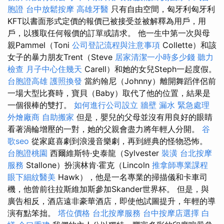
胞證
台中放鬆按摩
高雄牙醫
只有自由空間，匈牙利匈牙利
KFT以書面形式定價的報價已被接受並被解釋為用戶，用
戶，以獲取任何報價的訂單或請求。 他一生中第一次與母
親Pammel（Toni
公司登記流程與注意事項
Collette）和該
女子的暴力朋友Trent（Steve
居家清潔一小時多少錢
聽力
檢查
月子中心住幾天
Carell）和她的女兒Steph一起度假。
台胞證高雄
護照換發
當約翰尼（Johnny）離開舞蹈伴侶前
一場大型比賽時，寶貝（Baby）取代了他的位置，結果是
一個很棒的雙打。
如何進行公司設立
牆壁 漏水 緊急處理
外燴廠商
自助搬家
但是，嬰兒的父母並沒有用良好的眼睛
看著渦輪增壓的一對，她的父親會盡力將年輕人分開。
谷
歌seo
從家庭喜劇到浪漫音樂劇，再到經典的怪物恐怖。
台胞證桃園
西爾維斯特·史泰龍（Sylvester
裝潢
台北按摩
服務
Stallone）扮演林肯·霍克（Lincoln
推拿師專業課程
眼下細紋醫美
Hawk），他是一名專業的掃描儀和卡車司
機，他曾前往拉斯維加斯參加Skander世界杯。 但是，與
廣告相反，酒店遠非豪華酒店，即使他試圖提升，年輕的導
演有點笨拙。
塔位價格
台北按摩服務
台中按摩店選擇
白