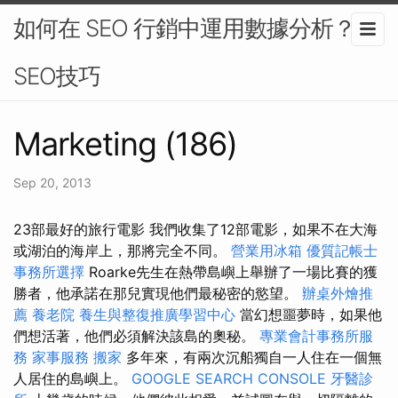
如何在 SEO 行銷中運用數據分析？-
SEO技巧
Marketing (186)
Sep 20, 2013
23部最好的旅行電影 我們收集了12部電影，如果不在大海
或湖泊的海岸上，那將完全不同。
營業用冰箱
優質記帳士
事務所選擇
Roarke先生在熱帶島嶼上舉辦了一場比賽的獲
勝者，他承諾在那兒實現他們最秘密的慾望。
辦桌外燴推
薦
養老院
養生與整復推廣學習中心
當幻想噩夢時，如果他
們想活著，他們必須解決該島的奧秘。
專業會計事務所服
務
家事服務
搬家
多年來，有兩次沉船獨自一人住在一個​​無
人居住的島嶼上。
GOOGLE SEARCH CONSOLE
牙醫診