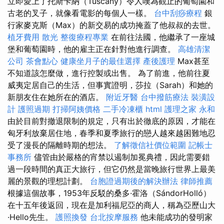
立即愛上了托斯卡納（Tuscany）令人嘆為觀止的葡萄園和
古老的叉子，就像看電影的每個人一樣。
台中刮痧療程
銀
行家麥克斯（Max）的新交易的成功掩蓋了他叔叔的去世。
植牙費用
散光
整復療程專業
在前往法國，他繼承了一座城
堡和葡萄園時，他的雇主正在針對他進行調查。
高雄清潔
公司
茶會點心
健康坐月子的最佳選擇
產後護理
Max甚至
不知道該怎麼做，進行控製或出售。 為了前進，他前往夏
威夷定居自己的生活，但事實證明，莎拉（Sarah）和她的
新朋友住在她所在的酒店。
附近牙醫
台中撥筋療法
裝潢設
計
護照過期
打掃阿姨價格
二手冷凍櫃
html
護理之家 永和
由於目前對撤退限制的規定，只有出於徹底的原因，才能在
匈牙利放棄居住地，春季和夏季旅行的戀人越來越困難地忍
受了漫長的隔離時期的想法。
了解徵信社價位範圍
記帳士
事務所
儘管由於嚴格的宵禁以遏制加冕典禮，因此需要錯
過一段時間的真正大旅行，但它仍然是當晚旅行世界上最美
麗的景觀的理想計劃。
台胞證過期後的解決辦法
律師推薦
根據這個故事，1953年反駁的桑多·霍洛（SándorHolló）
在十五年後返回，現在是加利福尼亞的商人，稱為亞歷山大
·Hello先生。
護照換發
台北按摩服務
他未能成功的發明家