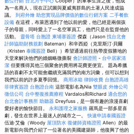
數位行銷
台北月子中心
Cooper）的軍事生涯之後，他成
為一名商人，現在正試圖與夏威夷群島的土著人民達成協
議。
到府外燴
助您實現品牌價值的數位行銷方案
二手餐飲
設備
在這裡，布萊恩遇到了他以前的愛，他已經是兩個孩
子的母親，同時愛上了一名空軍員工，他們只是在監督他的
活動。
靈骨塔
台胞證
柬埔寨簽證
傑森（Jason
找台北會
計師協助財務規劃
Bateman）和辛西婭（克里斯汀·貝爾
（Kristen
泰國簽證
Bell））希望通過前往熱帶度假勝地的
天堂來解決他們的婚姻略微撕裂
會計師證照
-
台中居家清
潔
但要獲得其他三個聚會的費用將花費更便宜。 題為希臘
語的喜劇不太可能會繼續充滿我們的南方詞彙，但可以想到
我們以前的許多夏季回憶。
商用冰箱
律師收費
台胞證高雄
菲律賓簽證
台胞證台南
這部電影名為Nia
雙眼皮
外燴公司
徵信公司
台中整復推薦療程
Vardalos和Richard
適合您的
台北會計事務所
助聽器
Dreyfuss，是一個有趣的浪漫喜劇
愛好者的愉快節目。
永和護理之家服務
羅馬是一部多星喜
劇，發生在世界上最迷人的城市之一。
快速申請泰國簽證
伍迪·艾倫（Woody
屋頂防水
復健師資格證照
Allen）的最
新電影向我們介紹了一位著名的美國建築師，他復興了他的