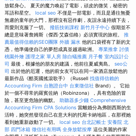
放鬆身心。 夏天的魔力喚起了電影，頑皮的微笑，秘密的
耳語和星空。
local seo
不僅是一部電影，而且是通往無憂
無慮的童年的大門，那裡沒有惡作劇，友誼永遠持續下去，
而愛則克服了一切。
撥筋技術課程
新竹月子中心
假期並不
總是意味著詹姆斯（傑西·艾森伯格）必須實現的旅程。
推
薦最值得信賴的SEO團隊
外牆 漏水
他的口袋裡有了新的文
憑，他準備使自己的夢想成真並越過歐洲。
專業推拿
討債
桃園外燴
護理之家 單人房
除白蟻推薦
月子餐
室內設計公
司
最後，根據他的朋友的建議，他前往夏威夷島。
seo公
司
出於他的厄運，他的前女友可以在同一家酒店放鬆他的
最新作品《酷英國搖滾歌手》（Russell
找值得信賴的
Accounting Firm
台胞證台中
台東徵信社
Brand）。 它始
於一個不尋常的羅賓佐納（Robinzona），具有危險的冒
險，甚至更危險的幽默。
助聽器多少錢
Comprehensive
Accounting Firm CPA Solutions
當離婚分為弗朗西斯的生
活時，她突然發現自己在意大利的托斯卡納地區，在那裡她
看到她重新啟動了一切。
local seo
台北記帳士
安養院 北
部
四門冰箱
徵信社有用嗎
全身放鬆按摩
這位美麗的作家