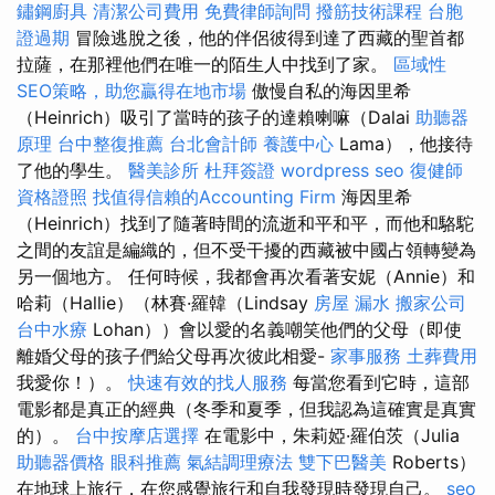
鏽鋼廚具
清潔公司費用
免費律師詢問
撥筋技術課程
台胞
證過期
冒險逃脫之後，他的伴侶彼得到達了西藏的聖首都
拉薩，在那裡他們在唯一的陌生人中找到了家。
區域性
SEO策略，助您贏得在地市場
傲慢自私的海因里希
（Heinrich）吸引了當時的孩子的達賴喇嘛（Dalai
助聽器
原理
台中整復推薦
台北會計師
養護中心
Lama），他接待
了他的學生。
醫美診所
杜拜簽證
wordpress seo
復健師
資格證照
找值得信賴的Accounting Firm
海因里希
（Heinrich）找到了隨著時間的流逝和平和平，而他和駱駝
之間的友誼是編織的，但不受干擾的西藏被中國占領轉變為
另一個地方。 任何時候，我都會再次看著安妮（Annie）和
哈莉（Hallie）（林賽·羅韓（Lindsay
房屋 漏水
搬家公司
台中水療
Lohan））會以愛的名義嘲笑他們的父母（即使
離婚父母的孩子們給父母再次彼此相愛-
家事服務
土葬費用
我愛你！）。
快速有效的找人服務
每當您看到它時，這部
電影都是真正的經典（冬季和夏季，但我認為這確實是真實
的）。
台中按摩店選擇
在電影中，朱莉婭·羅伯茨（Julia
助聽器價格
眼科推薦
氣結調理療法
雙下巴醫美
Roberts）
在地球上旅行，在您感覺旅行和自我發現時發現自己。
seo