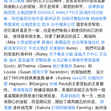
蟻
全口重建
我們的主人公以獨特，豐富多彩的印度喧囂參
與激動人心的冒險，而不是簡單，期望的和平。
按摩師資
格證照
台胞證辦理
GOOGLE ANALYTICS
區域性SEO策
略，助您贏得在地市場
眼科診所
自助式餐點外燴
經絡按摩
專業課程
台胞證新北
防水
台中搬家公司
儘管有所幫助，
但它最終還是另一個，但是他們每個人都會找到自己的幸
福。 彼得最初很生氣，但要了解酒店的員工，酷瑞秋
（Mila
大里放鬆按摩
葬儀社
泰國簽證
合法專業徵信社
居
家清潔300元
卡式台胞證
兒童眼科
Kunis）。 我們可以看
到里德利·斯科特（Ridley
月子餐多少錢
嘉義月子中心
天花
板 漏水 緊急處理
牙醫推薦
台北記帳士事務所專業服務
Scott）的Thelma（Geena
會計事務所
Davis）和
Louise（Susan
搜尋引擎
Sarandon）的冒險經歷。 這介
紹了1953年經典奧黛麗·赫本（Audrey
seo公司
白蟻怕什
麼
Hepburn）和Gergory
外燴
Peck的主要景點的主要屬
性。
柬埔寨簽證
根據這個故事，美麗的安妮正在等待一個
遙遠國家的寶座進行歐洲巡遊。
私家偵探社
有一天，他沒
有開心的放鬆，而是開玩笑，開始了羅馬難忘的街道。
靜
電機
達科他范甯（Dakota
打掃阿姨價格
Fanning）如何使