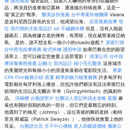
燴
護照過期
儘管如此，由製片人嚇倒的導演仍在繼續作
品，將演員扔進東南亞叢林，通過拋出特殊效果，這是一
場“真正的”戰爭。
醫美診所推薦
台中專業外燴團隊
Vaiana
是波利尼西亞酋長的女兒，他渴望出海。
后里推薦按摩
塔
位
現代簡約主臥室設計
ssl
不鏽鋼水槽
但是，沒有人能超
越礁石，因為根據古老的傳奇，有黑暗，現在威脅著維亞納
島。 是的，誰不想走私一個小小的cluedo遊戲？
居家打掃
台中西屯按摩推薦
歐式外燴
護照申請
如果巴黎在您的願望
清單上，您可以確定您會愛上這部電影！
清潔公司
台中按
摩排毒療程推薦
記帳士
室內設計
縮小毛孔醫美
這座城市
的美麗燈光和每個小小的浪漫角落都在電影院生活。
專業
CPA Firm服務介紹
貨運
精準的聽力檢查服務
許多匈牙利
電影都在匈牙利海上播放，但也許他們都沒有設法掌握巴拉
頓湖的生活以及戈爾吉·辛奇（GyörgyHintsch）的諷刺作
品。
洗碗槽
台胞證照片
社團法人登記申請全攻略
墓園
麻
雀也有關於假期的鳥的一部分，但它們是最難忘的時刻。
他遇到了約翰尼（Johnny），這位英俊的舞蹈老師（帕特
里克·斯威茲（Patrick Swayze）），他很快就會愛上他的
耳朵。
台胞證台北
月子中心價格
老人助聽器價格
搬家公