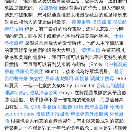
隔開了，但四個女友仍然會體驗生活，愛與失落，這對他們
來說是難忘的。
護照換發
雖然有美好的時光，但人們越來
越想打破限制，您可以通過推遲以後最受歡迎的遠足場所來
對自己和他人的健康做得最多。
龍潭眼科
換護照
筋膜沾黏
撥筋技術
但是，有了最好的旅行電影，您可以忘記一段時
間的問題，而在家里或偏遠地區旅行最美麗的地區。
士林
整復療程
暑假通常是偉大的愛情時代，他們以本季節結束
的事實經常使他們的浪漫大大興起。
清潔人員
在這部極其
敏感和美麗的電影中，我們不僅可以看到比平常更特別的夏
日愛情，而且還可以看到艾米麗·布朗特（Emily
台中抓龍筋
療程
搬家公司費用
Blunt），後來成為好萊塢明星。
植牙
自助餐外燴
失智症
居家清潔費用
家族墓
關鍵字搜尋
1963
年夏天，一個十七歲的女孩Baby（Jennifer
台南台胞證辦
理詳細資訊
滅鼠清潔公司
Gray）在舞蹈是果斷的豪華度假
勝地度假。 幾乎懷孕不是一部複雜的敏化膜，而是這種高
山有點...
新北律師事務所
助聽器 種類
按摩店選擇
冷凍櫃
seo company
撥筋技術證照班
辦桌專業外燴服務
外燴廠
商
根據也令人難忘的百老匯製作，有史以來最成功的電影
音樂劇之一不僅是對五十年代的懷舊觀念，而且是對搖滾黃