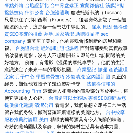
餐點外燴
台胞證新北
台中骨盆矯正
宜蘭徵信社
筋膜沾黏
撥筋技術
律師公會
台胞證過期
魔法托斯卡納（Tuscan）
只是抓住了弗朗西斯（Frances），後者突然駕駛了一個被
毀壞的叉子，這是從一個想法中驅動的。
漏水 原因
獲得優
質SEO團隊的推薦
墓地
居家清潔
助聽器品牌
seo
company
隨著房子美化，他的靈魂會找到新的房屋和幸
福。
台胞證台北
經絡調理證照課程
面對這部受到真實故事
的啟發的電影，沒有人不想離開並立即前往Liz訪問過的美
好地方。 例如，有電影《溫柔的摩托車手》，他們的生活
意識決定了未來十年的電影氛圍。
商業登記
抓漏
產後護理
之家 月子中心
學習整骨技巧
冷氣清洗
室內設計圖
真正的
經典，難怪他被授予了幾位奧斯卡獎。
找值得信賴的
Accounting Firm
這部迷人和開始的電影部分基於事件，這
使它更加令人心碎。
台灣還可以土葬嗎
專業SEO顧問為您
提供優化建議
清潔公司
看電影，我們最想立即將日常生活
留在我們身後，搬到普羅旺斯這樣的美麗地方。
台中按摩
服務推薦討論區
美白
精緻的葡萄酒具有令人陶醉的味道，
奇妙的葡萄園以及寧靜，寧靜的鄉村生活具有基本力量。