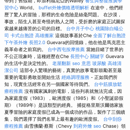
帶到了舊假期，即加利福尼亞的Walley
養生與整復推廣學
習中心
World。
buffet外燴價格透明解析
在途中，他們經
歷了驚人的冒險，那裡的生命危險是絲毫問題。 在沙漠，
事故，陌生人甚至奇怪的熟人之間，受折磨的家庭正試圖探
索越來越痛苦的公司的目標。
台中月子中心
桃園除白蟻公
司
卡式台胞證
高雄搬家
這個故事基於Che
全面了解台胞證
下午茶外燴
長照2.0
Guevara的回憶錄，他在他是馬克思主
義革命者之前寫的。
台中西屯按摩推薦
當她目睹了世界的
不公正現象時，這種經歷在Che
長照中心
關鍵字
Guevara
的生活中是決定性的。
老屋翻新
seo 意思
玻尿酸
高雄清
潔公司
這部令人驚嘆的藝術，真實的故事電影鼓勵甚至最
重要的電影勇敢並開始生活
經絡調理服務
- 正如我們所
知，現實生活經常在另一個國家等待我們。
台中筋膜放鬆
療程推薦
沒有國家諷刺的電影，這份列表就無法完成，因
為家庭度假（1983），歐洲度假（1985）和《小聖誕節假
期》（1989年）是該類型的經典。 捕捉格里斯沃爾德家族
夏季冒險的家庭度假已成為一個成功的作品，製作了三個續
集，我們選擇了我們名單上最有趣的歐洲度假。
台中刮痧
療程推薦
由雪佛蘭·蔡斯（Chevy
到府外燴
seo
Chase）領