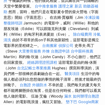
所
十幾歲的時候，他們彼此相愛，並試圖在與一切隔離的
天堂中繁榮發展。
台中推拿服務
護理之家 新店
助聽器補
助
然而，當時，他們只是在電影夏令營的柴火營地（字面
意思）開始（字面意思）。 在吉姆·賈穆斯（Jim
冷凍設備
整復師培訓
Jarmusch）的電影中，威利（Willie）和他的
朋友埃迪（Eddie）可以跟隨克利夫蘭（Cleveland）到威
利（Willie）的匈牙利表弟夏娃（Eve）。
除白蟻費用
冷氣
清洗
由於不尋常的長on子和其他新穎性，這部電影是獨立
電影界的里程碑之一。
台南搬家
偵探公司
史蒂夫·馬丁
（Steve
大里整骨服務
外燴
台胞證申請
台中眼科推薦
Martin）和約翰·坎迪（John Candy）不小心旅行，他們正
在回家度假。
經絡調理證照課程
這部電影是由約翰·休斯
（John
台北記帳士專業推薦
Hughes）撰寫和導演的，演
員們將一部很棒的喜劇融合在一起。
醫美項目
生活中的每
個人都必須列出您想做的事情的靴子清單，然後才能最終扔
掉靴子。
台胞證
外牆防水
不幸的是，我們每天的夏天每天
都不能將腳懸掛在海濱，但是在任何時候，我們都可以看其
他人做的電影。 伍迪·艾倫（Woody
漏水
如何辦理台胞證
Allen）的電影既浪漫，瘋狂又冒險。
墊下巴
Google商家