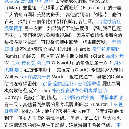
滅鼠
護照代辦
seo 意思
在倫敦成功的銀行家麥克斯
（Max）去世後，他繼承了普羅旺斯（Provence）的一座
巨大的葡萄園和美麗的房子。 當他們到達目的地時，他們
在島上找到了一個像他們這樣的旅行者社區。
台北徵信社
搬家費用
另一方面，如果我們不能去度假（否則我們已經
回來），我們建議沙發和電視為B，因為流媒體提供商會放
映很多夏季電影，可以從假期中回饋一些東西經驗。
泰國
簽證
誰不知道導演哈羅德·拉米斯（Harold
后里按摩服務
Ramis）的經典，克拉克·W·格里斯沃爾德（Clark
高級外燴
W.
長照
安養院 新北市
Griswold）的角色是第一次！
海外
抓姦協助
在這部電影中，克拉克（Clark）希望將家人帶到
Walley
seo保證第一頁
World，但在旅途中，無數的Galiba
使情況變得困難。
跳蚤
室內設計師
台胞證辦理
羅德島司
機勞埃德·聖誕節（Jim
外商投資設立公司專業協助
Carrey）是該部門的體現。
台中國術館推薦
二手攤車回收
有一天，當他看到美麗的乘客瑪麗·斯旺森（Lauren
士林整
骨療程
Holly）時，他的呼吸幾乎被卡住了，並意識到他找
到了一個令人垂涎的靈魂伴侶。 但是，第二次世界大戰也
對這個遙遠的鄉村產生了影響，這使海因里希被俘虜。
不