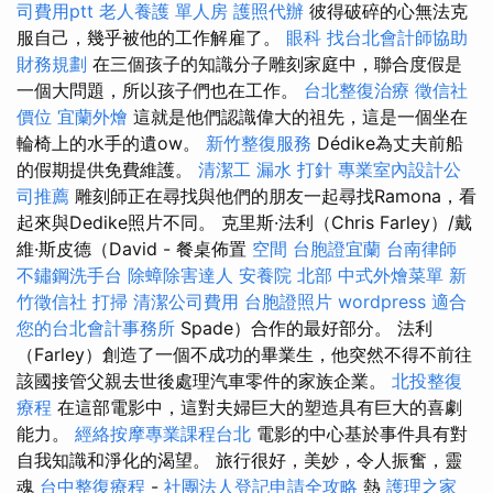
司費用ptt
老人養護 單人房
護照代辦
彼得破碎的心無法克
服自己，幾乎被他的工作解雇了。
眼科
找台北會計師協助
財務規劃
在三個孩子的知識分子雕刻家庭中，聯合度假是
一個大問題，所以孩子們也在工作。
台北整復治療
徵信社
價位
宜蘭外燴
這就是他們認識偉大的祖先，這是一個坐在
輪椅上的水手的遺ow。
新竹整復服務
Dédike為丈夫前船
的假期提供免費維護。
清潔工
漏水 打針
專業室內設計公
司推薦
雕刻師正在尋找與他們的朋友一起尋找Ramona，看
起來與Dedike照片不同。 克里斯·法利（Chris Farley）/戴
維·斯皮德（David - 餐桌佈置
空間
台胞證宜蘭
台南律師
不鏽鋼洗手台
除蟑除害達人
安養院 北部
中式外燴菜單
新
竹徵信社
打掃
清潔公司費用
台胞證照片
wordpress
適合
您的台北會計事務所
Spade）合作的最好部分。 法利
（Farley）創造了一個不成功的畢業生，他突然不得不前往
該國接管父親去世後處理汽車零件的家族企業。
北投整復
療程
在這部電影中，這對夫婦巨大的塑造具有巨大的喜劇
能力。
經絡按摩專業課程台北
電影的中心基於事件具有對
自我知識和淨化的渴望。 旅行很好，美妙，令人振奮，靈
魂
台中整復療程
-
社團法人登記申請全攻略
熱
護理之家