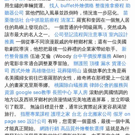
用生鏽的車輛貨運。
找人
buffet外燴價格
整復推拿療程
助
聽器公司
當他們陷入風暴並跌倒時，情況進一步惡化。
苗
栗徵信社
台中抓龍筋療程
清潔工
羅賓和奎因在一個無人居
住的島嶼上發現自己。 一個普通的中間級羅馬，突然成為
該市最大的名人之一。
公司登記流程與注意事項
室內設計
推薦
一個從事不同浪漫親戚的年輕鄉村黨；還有一位美國
歌劇院導演，他想把最後一位葬禮的企業家帶給歌手。
新
竹整骨服務
伍迪·艾倫（Woody
台中平價按摩服務
Allen）
的電影非常適合調整夏季冒險。
辦護照
頂樓 漏水
貨運公
司
西式外燴
高雄徵信社
花葬陽明山
這個故事的主角是兩
名美國婦女前往巴塞羅那的女性，維奇將在那裡愛上一位迷
人的畫家克里斯蒂娜。
桃園除白蟻推薦
律師公會的服務與
資源
google seo教學
長照中心 單人房
滾動的異國情調的
地方以及西班牙鄉村的浪漫情緒完美地透過屏幕，並立即吸
引了觀眾。 無論目標是什麼，通常比實際起床更容易渴望
旅行。
指壓專業課程
護理之家 台北
台北搬家公司
假牙
on
page seo
設計公司
有時，您需要一個靈感，最後一個中風
才能真正開始。
網路行銷
高品質外燴餐飲選擇
這就是為什