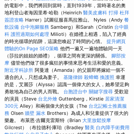
的電影中，我們將回到當時，直到1939年，當時著名的奧
地利登山者海因里希·哈勒（Heinrich
醫美皮膚科
打掃
杜拜
簽證攻略
Harrer）試圖征服喜馬拉雅山。 Nyles（Andy
餐
飲設備
台中泡腳服務
Samberg）和Sarah（Cristin
台中眼
科
護照過期如何處理
Milioti）在婚禮上相遇，陷入了經典
的時光循環的陷阱，這讓您喚起了時間的心情。
提升網頁
體驗的On Page SEO策略
他們一遍又一遍地體驗同一天
（莎拉的姐姐的婚禮），循環之間有更深的關係。
腳部按
摩
儘管他們做了很多瘋狂的事情來思考生活和愛的意義。
附近牙科診所
阿曼達（Amanda）的父親即將嫁給一個不
適合的人，只想成為妻子。
基隆律師
殺蟑螂
換護照
幸運
的是，艾麗莎（Alyssa）認識一個偉大的女人，她希望足夠
勇敢地為自己的男人而戰。
台胞證台中
關鍵字搜尋
受歡迎
的演員（Steve
台北外燴
Guttenberg，Kirstie
居家清潔
300元
Alley）和兩個偉大的女孩（The
台北記帳士推薦服
務
Olsen
牆壁 漏水
Brothers）為成人和兒童提供了很大的
樂趣。 布萊恩·吉爾克雷斯特（Brian
大里放鬆按摩
Gilcrest）（布拉德利·庫珀（Bradley
醫美
白內障手術費用