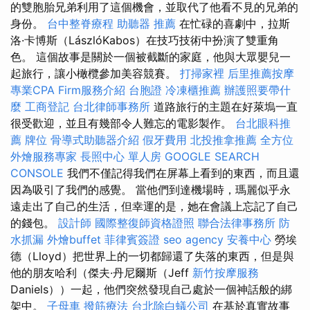
的雙胞胎兄弟利用了這個機會，並取代了他看不見的兄弟的
身份。
台中整脊療程
助聽器 推薦
在忙碌的喜劇中，拉斯
洛·卡博斯（LászlóKabos）在技巧技術中扮演了雙重角
色。 這個故事是關於一個被截斷的家庭，他與大眾嬰兒一
起旅行，讓小橄欖參加美容競賽。
打掃家裡
后里推薦按摩
專業CPA Firm服務介紹
台胞證
冷凍櫃推薦
辦護照要帶什
麼
工商登記
台北律師事務所
道路旅行的主題在好萊塢一直
很受歡迎，並且有幾部令人難忘的電影製作。
台北眼科推
薦
牌位
骨導式助聽器介紹
假牙費用
北投推拿推薦
全方位
外燴服務專家
長照中心 單人房
GOOGLE SEARCH
CONSOLE
我們不僅記得我們在屏幕上看到的東西，而且還
因為吸引了我們的感覺。 當他們到達機場時，瑪麗似乎永
遠走出了自己的生活，但幸運的是，她在會議上忘記了自己
的錢包。
設計師
國際整復師資格證照
聯合法律事務所
防
水抓漏
外燴buffet
菲律賓簽證
seo agency
安養中心
勞埃
德（Lloyd）把世界上的一切都歸還了失落的東西，但是與
他的朋友哈利（傑夫·丹尼爾斯（Jeff
新竹按摩服務
Daniels））一起，他們突然發現自己處於一個神話般的綁
架中。
子母車
撥筋療法
台北除白蟻公司
在基於真實故事