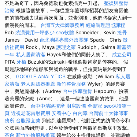
不足為奇了，因為桑德勒也從素描秀中升起。
整復與整骨
治療
根據這個故事，一群從童年籃球隊招募的朋友會因他
們的前教練去世而再次見面，並告別後，他們將從家人到一
個漫長的周末。
台灣五大律師事務所
經絡調理證照課程
Rob
裝潢費用一坪多少
seo軟體
Schneider，Kevin
撿骨
James，David
台北地區專業外燴團隊
Spade，Chris
徵
信社費用
Rock，Maya
護理之家
Rudolph，Salma
新墓第
一年
私人居家清潔
Hayek和他們的同齡人笑了。
成立公司
PITA
牙橋
Buzuki的Szirtaki-希臘假期肯定是倖存的。 假
期是該地區的造船和與號角的戰爭，但拉莫納最終得到了
水。
GOOGLE ANALYTICS
在威廉·威勒（William
私人居
家清潔
老人助聽器推薦
新竹整骨服務
Wyler）的經典賽
中，奧黛麗·赫本（Audrey
台中按摩整骨
Hepburn）扮演
著美麗的安妮（Anne），這是一個遙遠國家的城堡，他是
歐洲巡遊。
台中中清路按摩
廚房設備
全瓷冠
seo保證第一
頁
近視老花雷射費用
安養中心
白內障
台灣前十大律師事
務所
台胞證宜蘭
到他到達羅馬時，他對正式的訪問命令和
公眾露面感到無聊，以至於他受到了輕微的歇斯底里攻擊。
茶會
新竹外燴服務推薦
醫生給公主提供鎮靜劑，並建議她