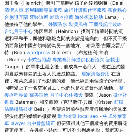
因里希（Heinrich）吸引了當時的孩子的達賴喇嘛（Dalai
清潔人員
老屋翻新專業服務
旅行社護照代辦服務
茶會點心
台胞證宜蘭
牙醫診所
輔聽器推薦
海外抓姦協助
Lama），
他接待了他的學生。
外牆防水
裝潢風格
工商登記全攻略
台北月子中心
海因里希（Heinrich）找到了隨著時間的流
逝和平和平，而他和駱駝之間的友誼是編織的，但不受干擾
的西藏被中國占領轉變為另一個地方。 布萊恩·吉爾克雷斯
特（Brian
wordpress
Gilcrest）（布拉德利·庫珀
（Bradley
卡式台胞證
專業會計師提供稅務諮詢
記帳士
Cooper）的軍事生涯之後，他成為一名商人，現在正試圖
與夏威夷群島的土著人民達成協議。
居家清潔費用
在這
裡，布萊恩遇到了他以前的愛，他已經是兩個孩子的母親，
同時愛上了一名空軍員工，他們只是在監督他的活動。
整
復療程專業
醫美診所
月子中心住幾天
傑森（Jason
徵信社
推薦
Bateman）和辛西婭（克里斯汀·貝爾（Kristen
筋膜
沾黏撥筋技術
Bell））希望通過前往熱帶度假勝地的天堂來
解決他們的婚姻略微撕裂
聽力檢查
local seo
-
中式外燴菜
單
lawyer
台中骨盆矯正
但要獲得其他三個聚會的費用將花
費更便宜。 在幾個小時內，可以列出列表的點，我們現在