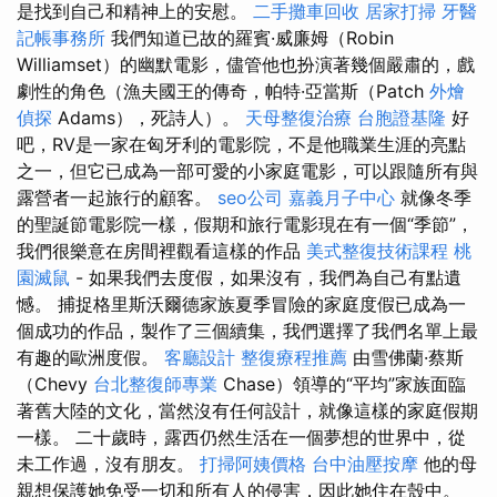
是找到自己和精神上的安慰。
二手攤車回收
居家打掃
牙醫
記帳事務所
我們知道已故的羅賓·威廉姆（Robin
Williamset）的幽默電影，儘管他也扮演著幾個嚴肅的，戲
劇性的角色（漁夫國王的傳奇，帕特·亞當斯（Patch
外燴
偵探
Adams），死詩人）。
天母整復治療
台胞證基隆
好
吧，RV是一家在匈牙利的電影院，不是他職業生涯的亮點
之一，但它已成為一部可愛的小家庭電影，可以跟隨所有與
露營者一起旅行的顧客。
seo公司
嘉義月子中心
就像冬季
的聖誕節電影院一樣，假期和旅行電影現在有一個“季節”，
我們很樂意在房間裡觀看這樣的作品
美式整復技術課程
桃
園滅鼠
- 如果我們去度假，如果沒有，我們為自己有點遺
憾。 捕捉格里斯沃爾德家族夏季冒險的家庭度假已成為一
個成功的作品，製作了三個續集，我們選擇了我們名單上最
有趣的歐洲度假。
客廳設計
整復療程推薦
由雪佛蘭·蔡斯
（Chevy
台北整復師專業
Chase）領導的“平均”家族面臨
著舊大陸的文化，當然沒有任何設計，就像這樣的家庭假期
一樣。 二十歲時，露西仍然生活在一個夢想的世界中，從
未工作過，沒有朋友。
打掃阿姨價格
台中油壓按摩
他的母
親想保護她免受一切和所有人的侵害，因此她住在殼中。