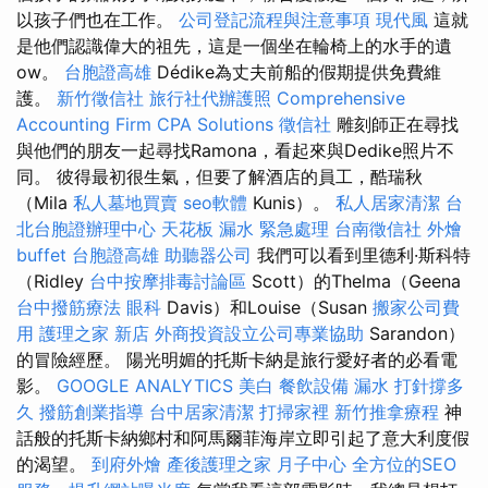
以孩子們也在工作。
公司登記流程與注意事項
現代風
這就
是他們認識偉大的祖先，這是一個坐在輪椅上的水手的遺
ow。
台胞證高雄
Dédike為丈夫前船的假期提供免費維
護。
新竹徵信社
旅行社代辦護照
Comprehensive
Accounting Firm CPA Solutions
徵信社
雕刻師正在尋找
與他們的朋友一起尋找Ramona，看起來與Dedike照片不
同。 彼得最初很生氣，但要了解酒店的員工，酷瑞秋
（Mila
私人墓地買賣
seo軟體
Kunis）。
私人居家清潔
台
北台胞證辦理中心
天花板 漏水 緊急處理
台南徵信社
外燴
buffet
台胞證高雄
助聽器公司
我們可以看到里德利·斯科特
（Ridley
台中按摩排毒討論區
Scott）的Thelma（Geena
台中撥筋療法
眼科
Davis）和Louise（Susan
搬家公司費
用
護理之家 新店
外商投資設立公司專業協助
Sarandon）
的冒險經歷。 陽光明媚的托斯卡納是旅行愛好者的必看電
影。
GOOGLE ANALYTICS
美白
餐飲設備
漏水 打針撐多
久
撥筋創業指導
台中居家清潔
打掃家裡
新竹推拿療程
神
話般的托斯卡納鄉村和阿馬爾菲海岸立即引起了意大利度假
的渴望。
到府外燴
產後護理之家 月子中心
全方位的SEO