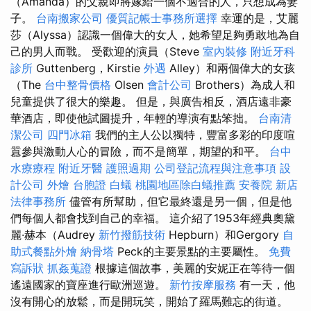
（Amanda）的父親即將嫁給一個不適合的人，只想成為妻
子。
台南搬家公司
優質記帳士事務所選擇
幸運的是，艾麗
莎（Alyssa）認識一個偉大的女人，她希望足夠勇敢地為自
己的男人而戰。 受歡迎的演員（Steve
室內裝修
附近牙科
診所
Guttenberg，Kirstie
外遇
Alley）和兩個偉大的女孩
（The
台中整骨價格
Olsen
會計公司
Brothers）為成人和
兒童提供了很大的樂趣。 但是，與廣告相反，酒店遠非豪
華酒店，即使他試圖提升，年輕的導演有點笨拙。
台南清
潔公司
四門冰箱
我們的主人公以獨特，豐富多彩的印度喧
囂參與激動人心的冒險，而不是簡單，期望的和平。
台中
水療療程
附近牙醫
護照過期
公司登記流程與注意事項
設
計公司
外燴
台胞證
白蟻
桃園地區除白蟻推薦
安養院 新店
法律事務所
儘管有所幫助，但它最終還是另一個，但是他
們每個人都會找到自己的幸福。 這介紹了1953年經典奧黛
麗·赫本（Audrey
新竹撥筋技術
Hepburn）和Gergory
自
助式餐點外燴
納骨塔
Peck的主要景點的主要屬性。
免費
寫訴狀
抓姦蒐證
根據這個故事，美麗的安妮正在等待一個
遙遠國家的寶座進行歐洲巡遊。
新竹按摩服務
有一天，他
沒有開心的放鬆，而是開玩笑，開始了羅馬難忘的街道。