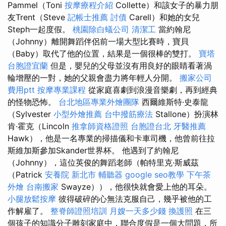
Pammel（Toni
按摩療程介紹
Collette）和該女子的暴力朋
友Trent（Steve
記帳士推薦
討債
Carell）和她的女兒
Steph一起度假。
桃園除白蟻公司
清潔工
當約翰尼
（Johnny）離開舞蹈伴侶前一場大型比賽時，寶貝
（Baby）取代了他的位置，結果是一個很棒的雙打。
寶塔
台胞證宜蘭
但是，嬰兒的父母並沒有用良好的眼睛看著渦
輪增壓的一對，她的父親會盡力將年輕人分開。
搬家公司
費用ptt
按摩專業課程
從家庭喜劇到浪漫音樂劇，再到經典
的怪物恐怖。
台北地區專業外燴團隊
西爾維斯特·史泰龍
（Sylvester
小型外燴推薦
台中撥筋療法
Stallone）扮演林
肯·霍克（Lincoln
推拿師資格證照
台胞證台北
牙醫推薦
Hawk），他是一名專業的掃描儀和卡車司機，他曾前往拉
斯維加斯參加Skander世界杯。 他遇到了約翰尼
（Johnny），這位英俊的舞蹈老師（帕特里克·斯威茲
（Patrick
安養院 新北市
輔聽器
google seo教學
下午茶
外燴
台南搬家
Swayze）），他很快就會愛上他的耳朵。
小腿放鬆按摩
彼得破碎的心無法克服自己，幾乎被他的工
作解雇了。
整脊師證照培訓
月嫂一天多少錢
換護照
在三
個孩子的知識分子雕刻家庭中，聯合度假是一個大問題，所