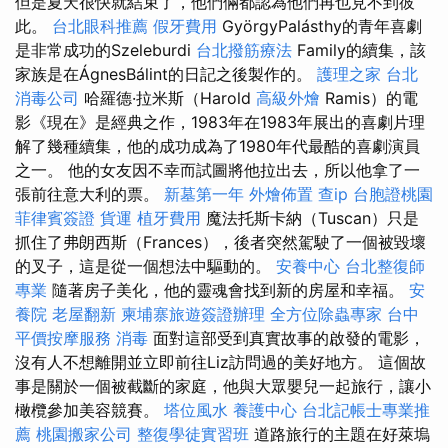
但是夏天很快就結束了，他們倆都認為他們再也見不到彼
此。
台北眼科推薦
假牙費用
GyörgyPalásthy的青年喜劇
是非常成功的Szeleburdi
台北撥筋療法
Family的續集，該
家族是在ÁgnesBálint的日記之後製作的。
護理之家 台北
消毒公司
哈羅德·拉米斯（Harold
高級外燴
Ramis）的電
影《現在》是經典之作，1983年在1983年展出的喜劇片理
解了幾種續集，他的成功成為了1980年代最酷的喜劇演員
之一。 他的女友因不幸而試圖將他拉出去，所以他拿了一
張前往意大利的票。
新墓第一年
外燴佈置
查ip
台胞證桃園
菲律賓簽證
貨運
植牙費用
魔法托斯卡納（Tuscan）只是
抓住了弗朗西斯（Frances），後者突然駕駛了一個被毀壞
的叉子，這是從一個想法中驅動的。
安養中心
台北整復師
專業
隨著房子美化，他的靈魂會找到新的房屋和幸福。
安
養院
老屋翻新
柬埔寨旅遊簽證辦理
全方位除蟲專家
台中
平價按摩服務
消毒
面對這部受到真實故事的啟發的電影，
沒有人不想離開並立即前往Liz訪問過的美好地方。 這個故
事是關於一個被截斷的家庭，他與大眾嬰兒一起旅行，讓小
橄欖參加美容競賽。
塔位風水
養護中心
台北記帳士專業推
薦
桃園搬家公司
整復學徒實習班
道路旅行的主題在好萊塢