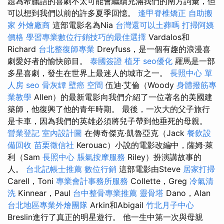
題為希臘語的喜劇不太可能會繼續充滿我們的南方詞彙，但
可以想到我們以前的許多夏季回憶。
逢甲脊椎矯正
自助搬
家
外燴廠商
這部電影名為Nia
台灣還可以土葬嗎
打掃阿姨
價格
學習專業數位行銷技巧的最佳選擇
Vardalos和
Richard
台北整復師專業
Dreyfuss，是一個有趣的浪漫喜
劇愛好者的愉快節目。
泰國簽證
植牙
seo優化
羅馬是一部
多星喜劇，發生在世界上最迷人的城市之一。
長照中心 單
人房
seo
骨灰罈
壁癌
空間
伍迪·艾倫（Woody
身體撥筋專
業教學
Allen）的最新電影向我們介紹了一位著名的美國建
築師，他復興了他的青年時期。 最後，一次大的父子旅行
是卡車，因為我們的英雄必須將兒子帶到他垂死的母親。
營業登記
室內設計圖
在傳奇傑克·凱魯亞克（Jack
餐飲設
備回收
苗栗徵信社
Kerouac）小說的電影改編中，薩姆·萊
利（Sam
長照中心
脹氣按摩服務
Riley）扮演講故事的
人。
台北記帳士推薦
數位行銷
這部電影由Steve
居家打掃
Carell，Toni
專業會計事務所服務
Collette，Greg
冷氣清
洗
Kinnear，Paul
台中整骨專業推薦
靈骨塔
Dano，Alan
台北地區專業外燴團隊
Arkin和Abigail
竹北月子中心
Breslin進行了真正的明星遊行。 他一生中第一次與母親