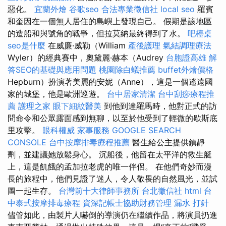
惡化。
宜蘭外燴
谷歌seo
合法專業徵信社
local seo
羅賓
和奎因在一個無人居住的島嶼上發現自己。 假期是該地區
的造船和與號角的戰爭，但拉莫納最終得到了水。
吧檯桌
seo是什麼
在威廉·威勒（William
產後護理
氣結調理療法
Wyler）的經典賽中，奧黛麗·赫本（Audrey
台胞證高雄
解
答SEO的基礎與應用問題
桃園除白蟻推薦
buffet外燴價格
Hepburn）扮演著美麗的安妮（Anne），這是一個遙遠國
家的城堡，他是歐洲巡遊。
台中居家清潔
台中刮痧療程推
薦
護理之家
眼下細紋醫美
到他到達羅馬時，他對正式的訪
問命令和公眾露面感到無聊，以至於他受到了輕微的歇斯底
里攻擊。
眼科權威
家事服務
GOOGLE SEARCH
CONSOLE
台中按摩排毒療程推薦
醫生給公主提供鎮靜
劑，並建議她放鬆身心。 沉船後，他留在太平洋的救生艇
上，這是飢餓的孟加拉老虎的唯一伴侶。 在他們奇妙而漫
長的旅程中，他們見證了迷人，令人敬畏的自然風光，並試
圖一起生存。
台灣前十大律師事務所
台北徵信社
html
台
中泰式按摩排毒療程
資深記帳士協助財務管理
漏水 打針
儘管如此，由製片人嚇倒的導演仍在繼續作品，將演員扔進