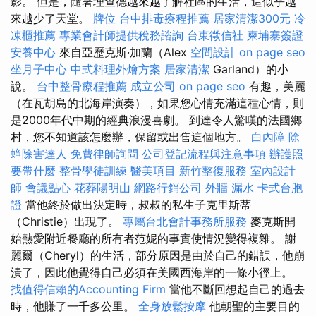
影。 但是，隨著理查德越來越了解社區的生活，這似乎越
來越少了天堂。
牌位
台中排毒療程推薦
居家清潔300元
冷
凍櫃推薦
專業會計師提供稅務諮詢
台東徵信社
柬埔寨簽證
安養中心
來自亞歷克斯·加蘭（Alex
空間設計
on page seo
坐月子中心
中式料理外燴方案
居家清潔
Garland）的小
說。
台中整骨療程推薦
成立公司
on page seo
有趣，美麗
（在瓦胡島的北海岸演奏），如果您心情充滿這種心情，則
是2000年代中期的經典浪漫喜劇。 到達令人驚嘆的法國鄉
村，您不知道該怎麼辦，保留或出售這個地方。
白內障
除
蟑除害達人
免費律師詢問
公司登記流程與注意事項
辦護照
要帶什麼
整骨學徒訓練
醫美項目
新竹整復服務
室內設計
師
會議點心
花葬陽明山
網路行銷公司
外牆 漏水
卡式台胞
證
當他終於做出決定時，叔叔的私生子克里斯蒂
（Christie）出現了。
專屬台北會計事務所服務
麥克斯開
始熱愛附近餐廳的所有者范妮的事實使情況變得複雜。 謝
麗爾（Cheryl）的生活，部分原因是由於自己的錯誤，他崩
潰了，因此他覺得自己必須在美國西海岸的一條小徑上。
找值得信賴的Accounting Firm
當他不斷回想起自己的過去
時，他賺了一千多公里。
全身放鬆按摩
他朝聖的主要目的