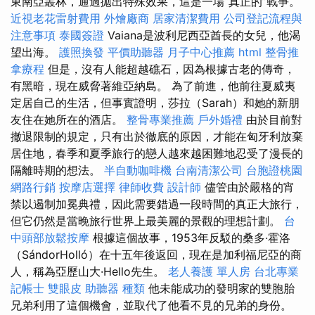
東南亞叢林，通過拋出特殊效果，這是一場“真正的”戰爭。
近視老花雷射費用
外燴廠商
居家清潔費用
公司登記流程與
注意事項
泰國簽證
Vaiana是波利尼西亞酋長的女兒，他渴
望出海。
護照換發
平價助聽器
月子中心推薦
html
整骨推
拿療程
但是，沒有人能超越礁石，因為根據古老的傳奇，
有黑暗，現在威脅著維亞納島。 為了前進，他前往夏威夷
定居自己的生活，但事實證明，莎拉（Sarah）和她的新朋
友住在她所在的酒店。
整骨專業推薦
戶外婚禮
由於目前對
撤退限制的規定，只有出於徹底的原因，才能在匈牙利放棄
居住地，春季和夏季旅行的戀人越來越困難地忍受了漫長的
隔離時期的想法。
半自動咖啡機
台南清潔公司
台胞證桃園
網路行銷
按摩店選擇
律師收費
設計師
儘管由於嚴格的宵
禁以遏制加冕典禮，因此需要錯過一段時間的真正大旅行，
但它仍然是當晚旅行世界上最美麗的景觀的理想計劃。
台
中頭部放鬆按摩
根據這個故事，1953年反駁的桑多·霍洛
（SándorHolló）在十五年後返回，現在是加利福尼亞的商
人，稱為亞歷山大·Hello先生。
老人養護 單人房
台北專業
記帳士
雙眼皮
助聽器 種類
他未能成功的發明家的雙胞胎
兄弟利用了這個機會，並取代了他看不見的兄弟的身份。