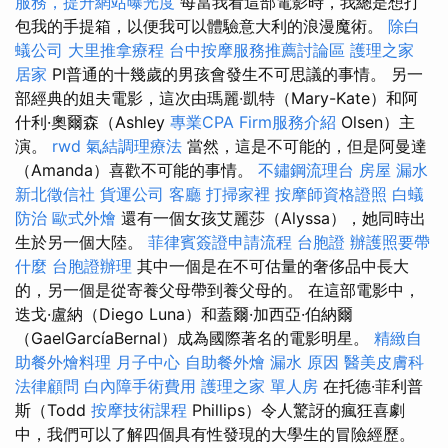
服務，提升網站曝光度
每當我看這部電影時，我總是想打
包我的手提箱，以便我可以體驗意大利的浪漫魔術。
除白
蟻公司
大里推拿療程
台中按摩服務推薦討論區
護理之家
居家
PI普通的十幾歲的男孩會發生不可思議的事情。 另一
部經典的姐夫電影，這次由瑪麗·凱特（Mary-Kate）和阿
什利·奧爾森（Ashley
專業CPA Firm服務介紹
Olsen）主
演。
rwd
氣結調理療法
當然，這是不可能的，但是阿曼達
（Amanda）喜歡不可能的事情。
不鏽鋼流理台
房屋 漏水
新北徵信社
貨運公司
客廳
打掃家裡
按摩師資格證照
白蟻
防治
歐式外燴
還有一個女孩艾麗莎（Alyssa），她同時出
生於另一個大陸。
菲律賓簽證申請流程
台胞證
辦護照要帶
什麼
台胞證辦理
其中一個是在不可估量的奢侈品中長大
的，另一個是從寄養父母帶到養父母的。 在這部電影中，
迭戈·盧納（Diego Luna）和蓋爾·加西亞·伯納爾
（GaelGarcíaBernal）成為國際著名的電影明星。
精緻自
助餐外燴料理
月子中心
自助餐外燴
漏水 原因
醫美皮膚科
法律顧問
白內障手術費用
護理之家 單人房
在托德·菲利普
斯（Todd
按摩技術課程
Phillips）令人驚訝的瘋狂喜劇
中，我們可以了解四個具有性發現的大學生的冒險經歷。