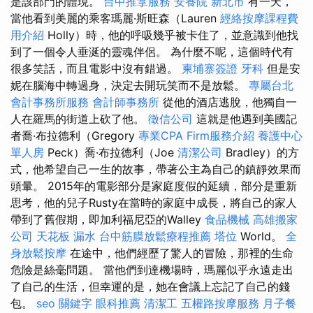
是該部門的體現。
台中推拿服務
安養院 新北市
有一天，
當他看到美麗的乘客瑪麗·斯旺森（Lauren
經絡按摩課程費
用介紹
Holly）時，他的呼吸幾乎被卡住了，並意識到他找
到了一個令人垂涎的靈魂伴侶。 為什麼不呢，這個時代有
很多笑話，而且電影中沒有錯過。
柬埔寨簽證
牙科
但是安
妮在腦海中轉過身，決定去開玩笑而不是放鬆。
專屬台北
會計事務所服務
會計師事務所
從他的酒店逃脫，他獨自一
人在羅馬的街道上砍了他。
徵信公司
這就是他遇到美國記
者喬·布拉德利（Gregory
專業CPA Firm服務介紹
養護中心
單人房
Peck）喬·布拉德利（Joe
清潔公司
Bradley）的方
式，他希望自己一生的故事，帶著公主為自己的鎮靜效果而
頭暈。 2015年的電影部分是家庭度假的延續，部分是重新
思考，他的兒子Rusty在當時的家庭中成長，將自己的家人
帶到了舊假期，即加利福尼亞的Walley
食品機械
高雄搬家
公司
天花板 漏水
台中筋膜放鬆療程推薦
塔位
World。
全
身放鬆按摩
在途中，他們經歷了驚人的冒險，那裡的生命
危險是絲毫問題。 當他們到達機場時，瑪麗似乎永遠走出
了自己的生活，但幸運的是，她在會議上忘記了自己的錢
包。
seo 關鍵字
眼科推薦
清潔工
五權路按摩服務
月子餐