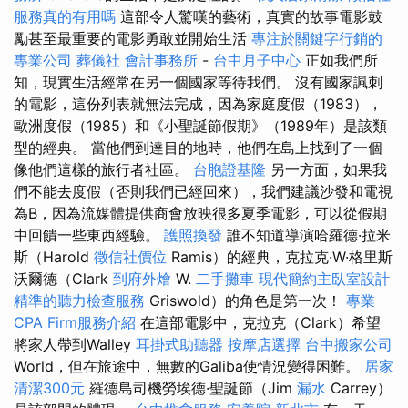
服務真的有用嗎
這部令人驚嘆的藝術，真實的故事電影鼓
勵甚至最重要的電影勇敢並開始生活
專注於關鍵字行銷的
專業公司
葬儀社
會計事務所
-
台中月子中心
正如我們所
知，現實生活經常在另一個國家等待我們。 沒有國家諷刺
的電影，這份列表就無法完成，因為家庭度假（1983），
歐洲度假（1985）和《小聖誕節假期》（1989年）是該類
型的經典。 當他們到達目的地時，他們在島上找到了一個
像他們這樣的旅行者社區。
台胞證基隆
另一方面，如果我
們不能去度假（否則我們已經回來），我們建議沙發和電視
為B，因為流媒體提供商會放映很多夏季電影，可以從假期
中回饋一些東西經驗。
護照換發
誰不知道導演哈羅德·拉米
斯（Harold
徵信社價位
Ramis）的經典，克拉克·W·格里斯
沃爾德（Clark
到府外燴
W.
二手攤車
現代簡約主臥室設計
精準的聽力檢查服務
Griswold）的角色是第一次！
專業
CPA Firm服務介紹
在這部電影中，克拉克（Clark）希望
將家人帶到Walley
耳掛式助聽器
按摩店選擇
台中搬家公司
World，但在旅途中，無數的Galiba使情況變得困難。
居家
清潔300元
羅德島司機勞埃德·聖誕節（Jim
漏水
Carrey）