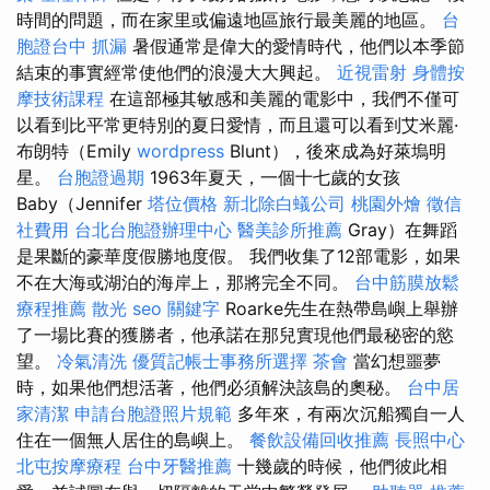
時間的問題，而在家里或偏遠地區旅行最美麗的地區。
台
胞證台中
抓漏
暑假通常是偉大的愛情時代，他們以本季節
結束的事實經常使他們的浪漫大大興起。
近視雷射
身體按
摩技術課程
在這部極其敏感和美麗的電影中，我們不僅可
以看到比平常更特別的夏日愛情，而且還可以看到艾米麗·
布朗特（Emily
wordpress
Blunt），後來成為好萊塢明
星。
台胞證過期
1963年夏天，一個十七歲的女孩
Baby（Jennifer
塔位價格
新北除白蟻公司
桃園外燴
徵信
社費用
台北台胞證辦理中心
醫美診所推薦
Gray）在舞蹈
是果斷的豪華度假勝地度假。 我們收集了12部電影，如果
不在大海或湖泊的海岸上，那將完全不同。
台中筋膜放鬆
療程推薦
散光
seo 關鍵字
Roarke先生在熱帶島嶼上舉辦
了一場比賽的獲勝者，他承諾在那兒實現他們最秘密的慾
望。
冷氣清洗
優質記帳士事務所選擇
茶會
當幻想噩夢
時，如果他們想活著，他們必須解決該島的奧秘。
台中居
家清潔
申請台胞證照片規範
多年來，有兩次沉船獨自一人
住在一個​​無人居住的島嶼上。
餐飲設備回收推薦
長照中心
北屯按摩療程
台中牙醫推薦
十幾歲的時候，他們彼此相