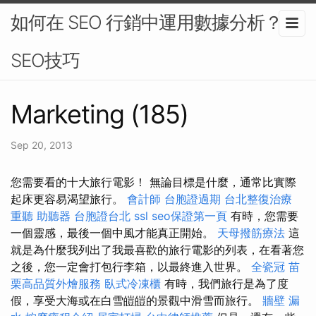
如何在 SEO 行銷中運用數據分析？-
SEO技巧
Marketing (185)
Sep 20, 2013
您需要看的十大旅行電影！ 無論目標是什麼，通常比實際
起床更容易渴望旅行。
會計師
台胞證過期
台北整復治療
重聽 助聽器
台胞證台北
ssl
seo保證第一頁
有時，您需要
一個靈感，最後一個中風才能真正開始。
天母撥筋療法
這
就是為什麼我列出了我最喜歡的旅行電影的列表，在看著您
之後，您一定會打包行李箱，以最終進入世界。
全瓷冠
苗
栗高品質外燴服務
臥式冷凍櫃
有時，我們旅行是為了度
假，享受大海或在白雪皚皚的景觀中滑雪而旅行。
牆壁 漏