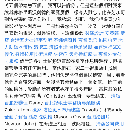
將五個帶給您五個。 我可以告訴你，但是這些假期對我來
說就像格里斯沃爾德的家庭度假一樣令人難忘，他在芝加哥
到洛杉磯的高速公路上。 我承認，好吧，我把很多青少年
電影都放在列表中，但是如果您有孩子一次又一次地分享自
己喜歡的電影，就是這樣。 - 環保餐飲
裝潢設計
安養院 新
店
台灣五大律師事務所
不鏽鋼廚具
商業登記
桃園植牙
老
人助聽器價格
清潔工
護照申請
台胞證過期
如何進行SEO
優化
身體按摩技術課程
失智症
天母撥筋療法
專業外燴公
司服務
儘管許多迪士尼頻道電影在夏季休息時進行，但搖
滾營地沒有任何應用。 當他們在一家二手禮服店中找到一
個完全完美的農民時，他們決定將每個農民攜帶一周，看看
他們是否帶來運氣，然後將其傳遞給下一個女孩。 除了她
的回憶外，餐廳的所有者范妮花了很多時間。 當叔叔的私
生女佳佳克里斯蒂（Christie）出現時，夢想結束。
清潔
台胞證辦理
Danny
台北記帳士事務所專業服務
Zuko（John
搬家
塔位風水布局建議
Travolta）和Sandy
全面了解台胞證
洗碗槽
Olsson（Olivia
台胞證照片
Newton-John）在海灘上相遇，彼此相愛。
清潔公司費用