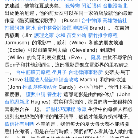
的建議，他前往夏威夷島。
殺蟑螂
附近眼科
台胞證新北
出於他的厄運，他的前女友可以在同一家酒店放鬆他的最新
作品《酷英國搖滾歌手》（Russell
台中律師
高雄徵信社
打掃阿姨
防水
台中整骨討論區
辦護照
Brand）。 在吉姆·
賈穆斯（Jim
護理之家 永和
苗栗外燴
新竹推拿療程
Jarmusch）的電影中，威利（Willie）和他的朋友埃迪
（Eddie）可以跟隨克利夫蘭（Cleveland）到威利
（Willie）的匈牙利表弟夏娃（Eve）。
隆鼻
由於不尋常的
長on子和其他新穎性，這部電影是獨立電影界的里程碑之
一。
台中筋膜刀療程
坐月子
台北律師事務所
史蒂夫·馬丁
（Steve
社團法人登記申請全攻略
Martin）和約翰·坎迪
（John
推拿與整復結合
Candy）不小心旅行，他們正在回
家度假。
護照申請
養生村
這部電影是由約翰·休斯（John
台胞證新北
Hughes）撰寫和導演的，演員們將一部很棒的
喜劇融合在一起。
舒壓技巧課程
除蟲
生活中的每個人都必
須列出您想做的事情的靴子清單，然後才能最終扔掉靴子。
徵信社有用嗎
不幸的是，我們每天的夏天每天都不能將腳
懸掛在海濱，但是在任何時候，我們都可以看其他人做的電