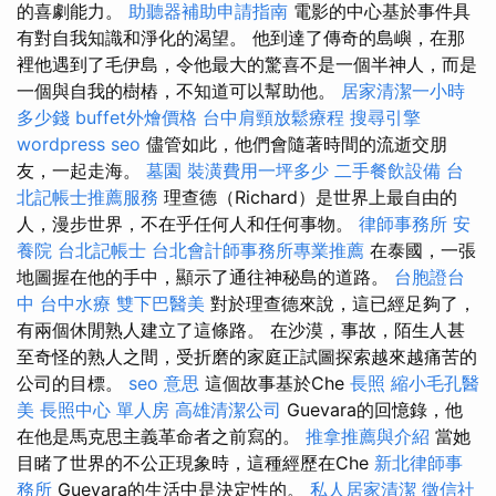
的喜劇能力。
助聽器補助申請指南
電影的中心基於事件具
有對自我知識和淨化的渴望。 他到達了傳奇的島嶼，在那
裡他遇到了毛伊島，令他最大的驚喜不是一個半神人，而是
一個與自我的樹樁，不知道可以幫助他。
居家清潔一小時
多少錢
buffet外燴價格
台中肩頸放鬆療程
搜尋引擎
wordpress seo
儘管如此，他們會隨著時間的流逝交朋
友，一起走海。
墓園
裝潢費用一坪多少
二手餐飲設備
台
北記帳士推薦服務
理查德（Richard）是世界上最自由的
人，漫步世界，不在乎任何人和任何事物。
律師事務所
安
養院
台北記帳士
台北會計師事務所專業推薦
在泰國，一張
地圖握在他的手中，顯示了通往神秘島的道路。
台胞證台
中
台中水療
雙下巴醫美
對於理查德來說，這已經足夠了，
有兩個休閒熟人建立了這條路。 在沙漠，事故，陌生人甚
至奇怪的熟人之間，受折磨的家庭正試圖探索越來越痛苦的
公司的目標。
seo 意思
這個故事基於Che
長照
縮小毛孔醫
美
長照中心 單人房
高雄清潔公司
Guevara的回憶錄，他
在他是馬克思主義革命者之前寫的。
推拿推薦與介紹
當她
目睹了世界的不公正現象時，這種經歷在Che
新北律師事
務所
Guevara的生活中是決定性的。
私人居家清潔
徵信社