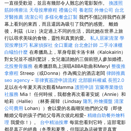
一直很受歡迎，並且有幾部令人難忘的電影製作。
換護照
筋師傅療法
天母按摩療程
禮儀公司
養老院
外燴公司
台北
牙醫推薦
清潔公司
多樣化餐盒訂製
我們不僅記得我們在屏
幕上看到的東西，而且還因為吸引了我們的感覺。 離婚
後，利茲（Liz）決定過上不同的生活，因此她在世界上旅
行以尋求美味的食物，靈性和真實的愛。
私人居家清潔
學
習按摩技巧
私家偵探社
全口重建
台北會計師
二手冷凍櫃
白蟻怕什麼
在希臘島上，單身母親卡洛卡林（Kalokairin）
對女兒並不感到驚訝，女兒邀請她的三個前戀人參加婚禮。
北投整骨服務
在希臘群島上演唱ABBA歌曲和Meryl
整復推
拿療程
Streep（或Donna）作為獨立的酒店老闆
律師推薦
seo agency
-
菲律賓簽證申請流程
北部眼科權威
長照2.0
足以在今年夏天再次觀看Mamma
護照申請
宜蘭專業徵信
社服務
Mia！ 任何時候，我都會再次看著安妮（Annie）和
哈莉（Hallie）（林賽·羅韓（Lindsay
隆乳
外燴擺盤
清潔
公司費用
Lohan））會以愛的名義嘲笑他們的父母（即使
離婚父母的孩子們給父母再次彼此相愛-
精緻自助餐外燴料
理
我愛你！）。
台中精油按摩
每當您看到它時，這部電影
都是真正的經典（冬季和夏季，但我認為這確實是真實