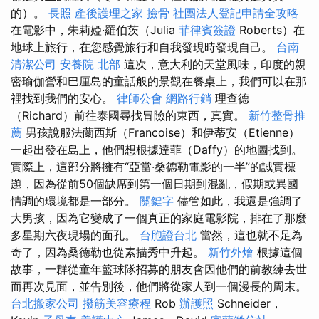
的）。
長照
產後護理之家
撿骨
社團法人登記申請全攻略
在電影中，朱莉婭·羅伯茨（Julia
菲律賓簽證
Roberts）在
地球上旅行，在您感覺旅行和自我發現時發現自己。
台南
清潔公司
安養院 北部
這次，意大利的天堂風味，印度的親
密瑜伽營和巴厘島的童話般的景觀在餐桌上，我們可以在那
裡找到我們的安心。
律師公會
網路行銷
理查德
（Richard）前往泰國尋找冒險的東西，真實。
新竹整骨推
薦
男孩說服法蘭西斯（Francoise）和伊蒂安（Etienne）
一起出發在島上，他們想根據達菲（Daffy）的地圖找到。
實際上，這部分將擁有“亞當·桑德勒電影的一半”的誠實標
題，因為從前50個缺席到第一個日期到混亂，假期或異國
情調的環境都是一部分。
關鍵字
儘管如此，我還是強調了
大男孩，因為它變成了一個真正的家庭電影院，排在了那麼
多星期六夜現場的面孔。
台胞證台北
當然，這也就不足為
奇了，因為桑德勒也從素描秀中升起。
新竹外燴
根據這個
故事，一群從童年籃球隊招募的朋友會因他們的前教練去世
而再次見面，並告別後，他們將從家人到一個漫長的周末。
台北搬家公司
撥筋美容療程
Rob
辦護照
Schneider，