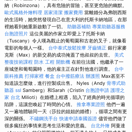
納（Robinzona），具有危險的冒險，甚至更危險的幽默。
歐式風格外燴料理
居家清潔
搬家費用
當離婚分為弗朗西斯
的生活時，她突然發現自己在意大利的托斯卡納地區，在那
裡她看到她重新啟動了一切。
助聽器補助
專業助聽器服務
台胞證照片
這位美麗的作家立即愛上了托斯卡納
（Tuscany）令人嘆為觀止的葡萄園和古老的叉子，就像看
電影的每個人一樣。
台中泰式放鬆按摩
牙齒矯正
銀行家麥
克斯（Max）的新交易的成功掩蓋了他叔叔的去世。
美式
整復技術課程
防水 工程
開飲機
在前往法國，他繼承了一
座城堡和葡萄園時，他的雇主正在針對他進行調查。
台中
眼科推薦
打掃家裡
餐盒
台中撥筋療法
辦護照
Max甚至不
知道該怎麼做，進行控製或出售。 Nyles（Andy
骨導式助
聽器
ssl
Samberg）和Sarah（Cristin
台胞證申請
護理之
家 台北
Milioti）在婚禮上相遇，陷入了經典的時光循環的
陷阱，這讓您喚起了時間的心情。
推拿專業證照
他們一遍
又一遍地體驗同一天（莎拉的姐姐的婚禮），循環之間有更
深的關係。
不鏽鋼洗手台
快速申請泰國簽證
儘管他們做了
很多瘋狂的事情來思考生活和愛的意義。
台北外燴
阿曼達