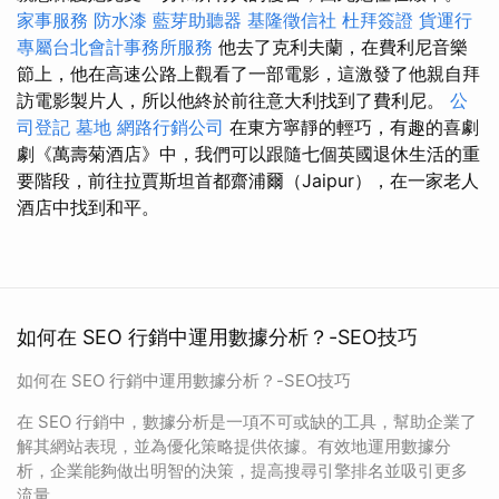
家事服務
防水漆
藍芽助聽器
基隆徵信社
杜拜簽證
貨運行
專屬台北會計事務所服務
他去了克利夫蘭，在費利尼音樂
節上，他在高速公路上觀看了一部電影，這激發了他親自拜
訪電影製片人，所以他終於前往意大利找到了費利尼。
公
司登記
墓地
網路行銷公司
在東方寧靜的輕巧，有趣的喜劇
劇《萬壽菊酒店》中，我們可以跟隨七個英國退休生活的重
要階段，前往拉賈斯坦首都齋浦爾（Jaipur），在一家老人
酒店中找到和平。
如何在 SEO 行銷中運用數據分析？-SEO技巧
如何在 SEO 行銷中運用數據分析？-SEO技巧
在 SEO 行銷中，數據分析是一項不可或缺的工具，幫助企業了
解其網站表現，並為優化策略提供依據。有效地運用數據分
析，企業能夠做出明智的決策，提高搜尋引擎排名並吸引更多
流量。