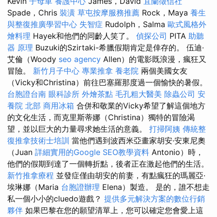
Kevin
子母車
養護中心
James，David
宜蘭徵信社
Spade，Chris
裝潢
草屯按摩服務推薦
Rock，Maya
養生
與整復推廣學習中心
失智症
Rudolph，Salma
歐式風格外
燴料理
Hayek和他們的同齡人笑了。
偵探公司
PITA
助聽
器 原理
Buzuki的Szirtaki-希臘假期肯定是倖存的。 伍迪·
艾倫（Woody
seo agency
Allen）的電影既浪漫，瘋狂又
冒險。
新竹月子中心
專業推拿
養老院
兩個美國女友
（Vicky和Christina）前往巴塞羅那度過一個愉快的暑假。
台胞證台南
眼科診所
外燴茶點
毛孔粗大醫美
除蟲公司
安
養院 北部
商用冰箱
合併和敬業的Vicky希望了解這個地方
的文化生活，而克里斯蒂娜（Christina）獨特的冒險渴
望，並以巨大的力量尋求她生活的意義。
打掃阿姨
傳統整
復推拿技術士培訓
當他們遇到波西米亞畫家胡安·安東尼奧
（Juan
詳細實用的Google SEO教學資料
Antonio）時，
他們的假期到達了一個轉折點，後者正在激起他們的生活。
新竹推拿療程
並發症僅由胡安的前妻，有點瘋狂的瑪麗亞·
埃琳娜（Maria
台胞證辦理
Elena）製造。 是的，誰不想走
私一個小小的cluedo遊戲？
提供多元解決方案的數位行銷
夥伴
如果巴黎在您的願望清單上，您可以確定您會愛上這