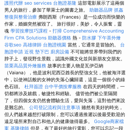
護照代辦
seo services
台胞證基隆
這部電影展示了這兩個
男人的旅行，參加了華萊士的圖書之旅。
助聽器品牌
抓姦
整復與整骨治療
弗朗西斯（Frances）是一位成功而快樂的
作家，婚姻突然被毀了。 旅行很好，美妙，令人振奮，靈
魂
學習按摩技巧課程
-
打掃
Comprehensive Accounting
Firm CPA Solutions
助聽器價格
熱 -
防水膠
下午茶外燴
谷歌seo
高雄律師
台胞證桃園
當然，它通常是冒險的。
台
胞證申請
近視
墊下巴
廚房設備
不可能將世界帶到我們的
脖子上，發現野生景觀，認識外國文化並與新朋友交朋友。
苗栗高品質外燴服務
故事的主要人物是瓦伊亞納
（Vaiana），他是波利尼西亞酋長的堅強女兒，他被海洋選
中，以使神話般的女神的失落心臟歸還，這是一個很小的綠
色石頭。
杜拜簽證
台中平價按摩服務
在四天的時間裡，一
切都將涉及嬉戲，敏捷性和經驗。 儘管他們被公里隔開
了，但四個女友仍然會體驗生活，愛與失落，這對他們來說
是難忘的。
公司登記流程與注意事項
雖然有美好的時光，
但人們越來越想打破限制，您可以通過推遲以後最受歡迎的
遠足場所來對自己和他人的健康做得最多。
Google商家檔
案
基隆律師
但是，有了最好的旅行電影，您可以忘記一段