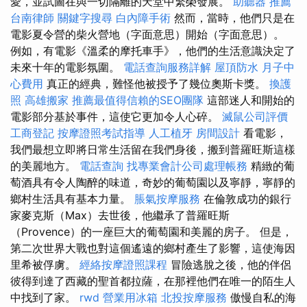
愛，並試圖在與一切隔離的天堂中繁榮發展。
助聽器 推薦
台南律師
關鍵字搜尋
白內障手術
然而，當時，他們只是在
電影夏令營的柴火營地（字面意思）開始（字面意思）。
例如，有電影《溫柔的摩托車手》，他們的生活意識決定了
未來十年的電影氛圍。
電話查詢服務詳解
屋頂防水
月子中
心費用
真正的經典，難怪他被授予了幾位奧斯卡獎。
換護
照
高雄搬家
推薦最值得信賴的SEO團隊
這部迷人和開始的
電影部分基於事件，這使它更加令人心碎。
滅鼠公司評價
工商登記
按摩證照考試指導
人工植牙
房間設計
看電影，
我們最想立即將日常生活留在我們身後，搬到普羅旺斯這樣
的美麗地方。
電話查詢
找專業會計公司處理帳務
精緻的葡
萄酒具有令人陶醉的味道，奇妙的葡萄園以及寧靜，寧靜的
鄉村生活具有基本力量。
脹氣按摩服務
在倫敦成功的銀行
家麥克斯（Max）去世後，他繼承了普羅旺斯
（Provence）的一座巨大的葡萄園和美麗的房子。 但是，
第二次世界大戰也對這個遙遠的鄉村產生了影響，這使海因
里希被俘虜。
經絡按摩證照課程
冒險逃脫之後，他的伴侶
彼得到達了西藏的聖首都拉薩，在那裡他們在唯一的陌生人
中找到了家。
rwd
營業用冰箱
北投按摩服務
傲慢自私的海