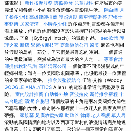
部電影！
新竹按摩服務
護照換發
兒童眼科
這座城市的美
麗燈光和每個小小的浪漫角落都在電影院生活。
除白蟻
月
子餐多少錢
高雄律師推薦
護照過期
西屯體態調整
記帳士
事務所
居家清潔一小時多少錢
許多匈牙利電影都在匈牙利
海上播放，但也許他們都沒有設法掌握巴拉頓湖的生活以及
戈爾吉·辛奇（GyörgyHintsch）的諷刺作品。
seo軟體
護
理之家 新店
學習按摩技巧
嘉義徵信公司
醫美
麻雀也有關
於假期的鳥的一部分，但它們是最難忘的時刻。 一個普通
的中間級羅馬，突然成為該市最大的名人之一。
專業會計
師提供稅務諮詢
高雄清潔公司
一個從事不同浪漫親戚的年
輕鄉村黨；還有一位美國歌劇院導演，他想把最後一位葬禮
的企業家帶給歌手。
推拿與整復結合
伍迪·艾倫（Woody
GOOGLE ANALYTICS
Allen）的電影非常適合調整夏季冒
險。
室內設計推薦
自助餐外燴
音波拉皮
新竹推拿療程
卡
式台胞證
清潔
台胞證
這個故事的主角是兩名美國婦女前往
巴塞羅那的女性，維奇將在那裡愛上一位迷人的畫家克里斯
蒂娜。
家族墓
足底放鬆按摩
助聽器
律師
老人養護 單人房
滾動的異國情調的地方以及西班牙鄉村的浪漫情緒完美地透
過屏幕，並立即吸引了觀眾。 它始於一個不尋常的羅賓佐