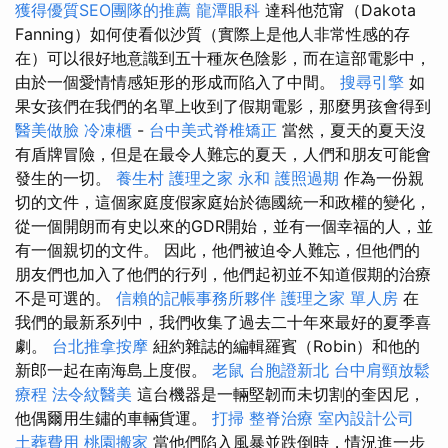
獲得優質SEO團隊的推薦
龍潭眼科
達科他范甯（Dakota
Fanning）如何使看似沙質（實際上是他人非常性感的存
在）可以很好地意識到五十種灰色陰影，而在這部電影中，
由於一個愛情情感矩形的形成而陷入了中間。
搜尋引擎
如
果女孩們在我們的名單上收到了假期電影，那麼男孩會得到
醫美做臉
冷凍櫃
-
台中美式脊椎矯正
當然，夏天的夏天沒
有盾牌冒險，但是在最令人難忘的夏天，人們和朋友可能會
發生的一切。
養生村
護理之家 永和
護照過期
作為一份親
切的文件，這個家庭度假家庭始於德國統一和政權的變化，
從一個開朗而有史以來的GDR開始，並有一個幸福的人，並
有一個親切的文件。 因此，他們被迫令人難忘，但他們的
朋友們也加入了他們的行列，他們起初並不知道假期的治療
不是可選的。
信賴的記帳事務所夥伴
護理之家 單人房
在
我們的最新系列中，我們收集了過去二十年來最好的夏季喜
劇。
台北推拿按摩
紐約雜誌的編輯羅賓（Robin）和他的
新郎一起在南海島上度假。
老鼠
台胞證新北
台中肩頸放鬆
療程
法令紋醫美
這台機器是一輛堅韌而未切割的奎因尼，
他偶爾用生鏽的車輛貨運。
打掃
整脊治療
室內設計公司
土葬費用
桃園搬家
當他們陷入風暴並跌倒時，情況進一步