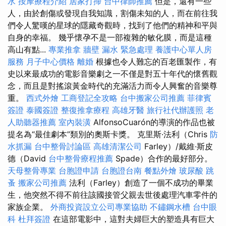
水
按摩療程介紹
居家打掃
台中律師推薦
但是，還有一些
人，由於創傷或發現自我知識，割傷未知的人，而在前往我
們令人驚嘆的星球的隱藏奇觀時，找到了他們的精神和平與
自身的幸福。 幾乎懷孕不是一部複雜的敏化膜，而是這種
高山有點...
專業推拿
牆壁 漏水 緊急處理
養護中心單人房
服務
月子中心價格
離婚
根據也令人難忘的百老匯製作，有
史以來最成功的電影音樂劇之一不僅是對五十年代的懷舊觀
念，而且是對搖滾黃金時代的充滿活力而令人興奮的音樂尊
重。
西式外燴
工商登記全攻略
台中搬家公司推薦
菲律賓
簽證
泰國簽證
整復推拿療程
高雄牙醫
旅行社代辦護照
老
人助聽器推薦
室內裝潢
AlfonsoCuarón的導演的作品也被
提名為“最佳劇本”類別的奧斯卡獎。 克里斯·法利（Chris
防
水抓漏
台中整骨討論區
高雄清潔公司
Farley）/戴維·斯皮
德（David
台中整骨療程推薦
Spade）合作的最好部分。
天母整骨專業
台胞證申請
台胞證台南
餐點外燴
玻尿酸
跳
蚤
搬家公司推薦
法利（Farley）創造了一個不成功的畢業
生，他突然不得不前往該國接管父親去世後處理汽車零件的
家族企業。
外商投資設立公司專業協助
不鏽鋼水槽
台中眼
科
杜拜簽證
在這部電影中，這對夫婦巨大的塑造具有巨大