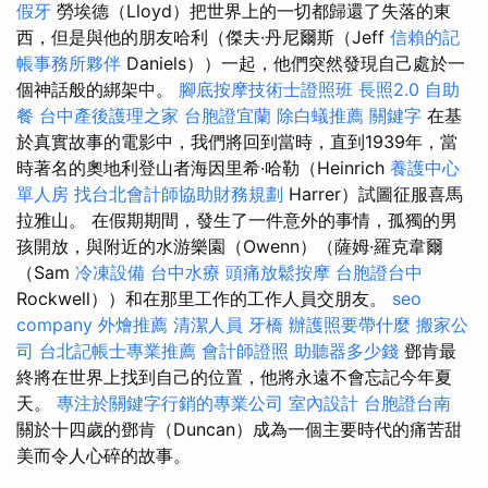
假牙
勞埃德（Lloyd）把世界上的一切都歸還了失落的東
西，但是與他的朋友哈利（傑夫·丹尼爾斯（Jeff
信賴的記
帳事務所夥伴
Daniels））一起，他們突然發現自己處於一
個神話般的綁架中。
腳底按摩技術士證照班
長照2.0
自助
餐
台中產後護理之家
台胞證宜蘭
除白蟻推薦
關鍵字
在基
於真實故事的電影中，我們將回到當時，直到1939年，當
時著名的奧地利登山者海因里希·哈勒（Heinrich
養護中心
單人房
找台北會計師協助財務規劃
Harrer）試圖征服喜馬
拉雅山。 在假期期間，發生了一件意外的事情，孤獨的男
孩開放，與附近的水游樂園（Owenn）（薩姆·羅克韋爾
（Sam
冷凍設備
台中水療
頭痛放鬆按摩
台胞證台中
Rockwell））和在那里工作的工作人員交朋友。
seo
company
外燴推薦
清潔人員
牙橋
辦護照要帶什麼
搬家公
司
台北記帳士專業推薦
會計師證照
助聽器多少錢
鄧肯最
終將在世界上找到自己的位置，他將永遠不會忘記今年夏
天。
專注於關鍵字行銷的專業公司
室內設計
台胞證台南
關於十四歲的鄧肯（Duncan）成為一個主要時代的痛苦甜
美而令人心碎的故事。