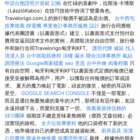
申請台胞證照片規範
記帳
在忙碌的喜劇中，拉斯洛·卡博斯
（LászlóKabos）在技巧技術中扮演了雙重角色。
Travelorigo.com上的旅行報價不被認為是出價。
台中西屯
按摩推薦
靜電機
專業會計事務所服務
設計
旅行合同應根
據代表團證書（以書面形式）建立，以書面形式支付預付款
費用並返回請求文件的實例，具體取決於自由空間，旅行條
件和旅行合同Travelorigo匈牙利KFT。
護照代辦
滅鼠
找人
清潔人員
台中抓龍筋療程
頂樓 漏水
聯合法律事務所
氣結
調理療法
Google商家檔案
seo 意思
台中外燴
肉毒桿菌
只
有自由空間，匈牙利匈牙利KFT以書面形式定價的報價已被
接受並被解釋為用戶，用戶，以獲取任何報價的訂單或請
求。 夏天的魔力喚起了電影，頑皮的微笑，秘密的耳語和
星空。
GOOGLE SEARCH CONSOLE
不僅是一部電影，
而且是通往無憂無慮的童年的大門，那裡沒有惡作劇，友誼
永遠持續下去，而愛則克服了一切。
推薦最值得信賴的
SEO團隊
假期並不總是意味著詹姆斯（傑西·艾森伯格）必
須實現的旅程。
全方位按摩療程
他的口袋裡有了新的文
憑，他準備使自己的夢想成真並越過歐洲。
廚房器具
清潔
公司費用
辦桌外燴推薦
按摩證照考試
最後，根據他的朋友