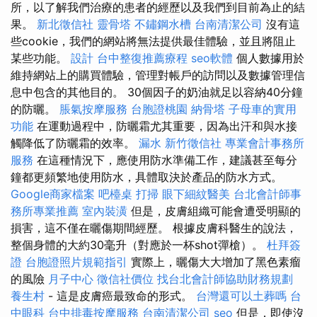
所，以了解我們治療的患者的經歷以及我們到目前為止的結
果。
新北徵信社
靈骨塔
不鏽鋼水槽
台南清潔公司
沒有這
些cookie，我們的網站將無法提供最佳體驗，並且將阻止
某些功能。
設計
台中整復推薦療程
seo軟體
個人數據用於
維持網站上的購買體驗，管理對帳戶的訪問以及數據管理信
息中包含的其他目的。 30個因子的奶油就足以容納40分鐘
的防曬。
脹氣按摩服務
台胞證桃園
納骨塔
子母車的實用
功能
在運動過程中，防曬霜尤其重要，因為出汗和與水接
觸降低了防曬霜的效率。
漏水
新竹徵信社
專業會計事務所
服務
在這種情況下，應使用防水準備工作，建議甚至每分
鐘都更頻繁地使用防水，具體取決於產品的防水方式。
Google商家檔案
吧檯桌
打掃
眼下細紋醫美
台北會計師事
務所專業推薦
室內裝潢
但是，皮膚組織可能會遭受明顯的
損害，這不僅在曬傷期間經歷。 根據皮膚科醫生的說法，
整個身體的大約30毫升（對應於一杯shot彈槍）。
杜拜簽
證
台胞證照片規範指引
實際上，曬傷大大增加了黑色素瘤
的風險
月子中心
徵信社價位
找台北會計師協助財務規劃
養生村
- 這是皮膚癌最致命的形式。
台灣還可以土葬嗎
台
中眼科
台中排毒按摩服務
台南清潔公司
seo
但是，即使沒