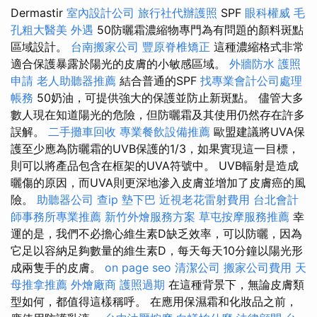
Dermastir
室內設計公司
旅行社代辦護照
SPF
眼科權威
毛
孔粗大醫美
外遇
50防曬霜濃縮物專門為有問題的顏料斑點
區域設計。
台南搬家公司
豐原脊椎矯正
這種濃縮格式非常
適合保護暴露於陽光的皮膚的小敏感區域。
外牆防水
護照
申請
老人助聽器推薦
結合普通的SPF
找專業會計公司處理
帳務
50奶油，可提供強大的保護並防止新斑點。 儘管大多
數人現在知道陽光的危險，但防曬霜及其使用仍然存在許多
誤解。
二手攤車回收
專業餐飲設備推薦
歐盟建議將UVA保
護至少應為防曬霜的UVB保護的1/3，如果實現這一目標，
則可以將產品包含在框架的UVA符號中。 UVB輻射是造成
曬傷的原因，而UVA則更深地滲入皮膚並增加了皮膚癌的風
險。
助聽器公司
查ip
墊下巴
近視老花雷射費用
台北會計
師事務所專業推薦
新竹外燴服務方案
草屯按摩服務推薦
幸
運的是，我們不必擔心維生素D缺乏效率，可以防曬，因為
它足以容納足夠數量的維生素D，每天每天10分鐘以陽光形
成兩隻手的皮膚。
on page seo
清潔公司
搬家公司費用
天
母推拿推薦
外燴廠商
護照過期
在這種背景下，無論皮膚類
型如何，都值得這樣稱呼。 在應用保濕霜和化妝品之前，