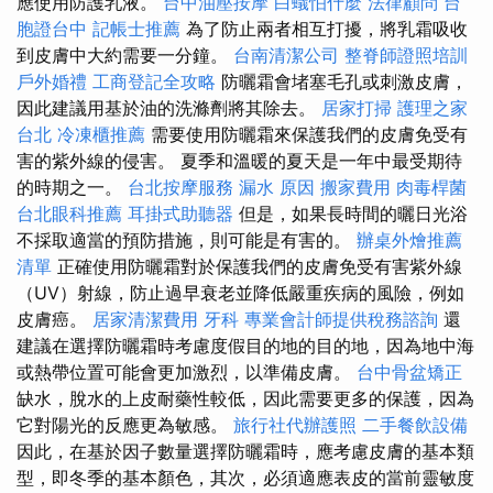
應使用防護乳液。
台中油壓按摩
白蟻怕什麼
法律顧問
台
胞證台中
記帳士推薦
為了防止兩者相互打擾，將乳霜吸收
到皮膚中大約需要一分鐘。
台南清潔公司
整脊師證照培訓
戶外婚禮
工商登記全攻略
防曬霜會堵塞毛孔或刺激皮膚，
因此建議用基於油的洗滌劑將其除去。
居家打掃
護理之家
台北
冷凍櫃推薦
需要使用防曬霜來保護我們的皮膚免受有
害的紫外線的侵害。 夏季和溫暖的夏天是一年中最受期待
的時期之一。
台北按摩服務
漏水 原因
搬家費用
肉毒桿菌
台北眼科推薦
耳掛式助聽器
但是，如果長時間的曬日光浴
不採取適當的預防措施，則可能是有害的。
辦桌外燴推薦
清單
正確使用防曬霜對於保護我們的皮膚免受有害紫外線
（UV）射線，防止過早衰老並降低嚴重疾病的風險，例如
皮膚癌。
居家清潔費用
牙科
專業會計師提供稅務諮詢
還
建議在選擇防曬霜時考慮度假目的地的目的地，因為地中海
或熱帶位置可能會更加激烈，以準備皮膚。
台中骨盆矯正
缺水，脫水的上皮耐藥性較低，因此需要更多的保護，因為
它對陽光的反應更為敏感。
旅行社代辦護照
二手餐飲設備
因此，在基於因子數量選擇防曬霜時，應考慮皮膚的基本類
型，即冬季的基本顏色，其次，必須適應表皮的當前靈敏度