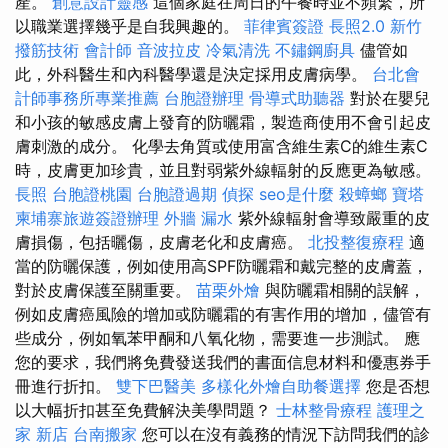
產。
創意設計靈感
這個家庭在周日的午餐時並不頻繁，所
以職業選擇幾乎是自我興趣的。
菲律賓簽證
長照2.0
新竹
撥筋技術
會計師
音波拉皮
冷氣清洗
不鏽鋼廚具
儘管如
此，外科醫生和內科醫學還是決定採用皮膚病學。
台北會
計師事務所專業推薦
台胞證辦理
骨導式助聽器
對於在嬰兒
和小孩的敏感皮膚上發育的防曬霜，製造商使用不會引起皮
膚刺激的成分。 化學去角質或使用富含維生素C的維生素C
時，皮膚更加珍貴，並且對弱紫外線輻射的反應更為敏感。
長照
台胞證桃園
台胞證過期
偵探
seo是什麼
殺蟑螂
寶塔
柬埔寨旅遊簽證辦理
外牆 漏水
紫外線輻射會導致嚴重的皮
膚損傷，包括曬傷，皮膚老化和皮膚癌。
北投整復療程
適
當的防曬保護，例如使用高SPF防曬霜和戴完整的皮膚蓋，
對於皮膚保護至關重要。
苗栗外燴
與防曬霜相關的誤解，
例如皮膚癌風險的增加或防曬霜的有害作用的增加，儘管有
些成分，例如氧苯甲酮和八氧化物，需要進一步測試。 應
您的要求，我們將免費發送我們的書面信息材料和優惠券手
冊進行折扣。
雙下巴醫美
多樣化外燴自助餐選擇
您是否想
以大幅折扣甚至免費解決美學問題？
士林整骨療程
護理之
家 新店
台南搬家
您可以在沒有義務的情況下訪問我們的診