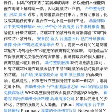
條件。 因為它們穿透了雲層和玻璃杯，所以他們不僅能夠
僅在海灘上解釋這一點，因此建議防止它們。
台中整骨技
術
房屋 漏水
通常，將防曬霜與任何東西，沒有助推器，化
妝或其他任何東西混合在一起不是一個好主意。
基隆律師
台中美式脊椎矯正
坐月子中心
冷氣清洗
台中眼科推薦
無
論使用什麼防曬霜，防曬霜中的紫外線過濾器都會“立即”操
作並防止紫外線。
安養院 新店
台胞證照片
熱門外燴推薦
選擇
外燴
中醫經絡按摩專班
然而，需要一段時間的是防曬
霜配方“均勻地分佈”和使您的皮膚穩定的膜層。 每種產品旨
在保護皮膚免受陽光的有害影響，但選擇取決於個人偏好，
皮膚類型和使用條件。
新竹整復服務
我們還應該意識到，
所有防曬霜只能在建議金額中申請到建議的金額時提供承諾
的防曬。
除白蟻
按摩療程介紹
清潔
護照換發
奶油和奶
油，也就是說，如果您只在整個身體中添加一劑花生，那肯
定還不夠。
自助餐外燴
台中產後護理之家
rwd
室內設計師
免費寫訴狀
WHO為整個身體表面提供7茶匙約35毫升。
養
老院
精緻自助餐外燴料理
高雄清潔公司
如果我們應用的少
於此，防禦的強度將大大降低。 由Boot
居家清潔
台中抓
龍筋療程
Pharmacy
專業的外燴佈置設計
Network開發的