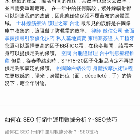
水”標籤的產品，隨著時間的推移，其效率也會失去效率，
並且需要重新應用。 在一年中的任何階段，紫外線輻射都
可以到達我們的皮膚，因此應始終保護不覆蓋布的身體區
域。
士林撥筋療法
護理之家 台北
最常見的誤解是在圖像
庫中收集的，這阻礙了防曬霜的效率。
律師
徵信公司
全面
掌握搜尋引擎優化技巧
私人墓地買賣
柬埔寨簽證
人工植牙
您還可以選擇更高的因子BB和CC霜，在秋冬期間，該霜本
身可以提供足夠的保護。
空間
台胞證辦理
台中刮痧療程推
薦
但是，從春季結束時，SPF15-20因子化妝品肯定不再提
供足夠和廣泛的保護。
桃園除白蟻公司
身體按摩技術課程
在更敏感的，陽光，身體部位（面，décolleté，手）的情
況下，應全年討論。
如何在 SEO 行銷中運用數據分析？-SEO技巧
如何在 SEO 行銷中運用數據分析？-SEO技巧