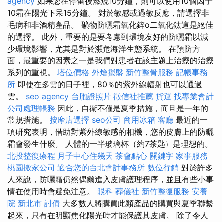
agency
如果您在停留後燃燒10分鐘，則可以使用10個因子
10霜在陽光下呆15分鐘。 對於敏感或過敏反應，請選擇非
毛病和非酒精產品。 礦物防曬霜氧化鋅o二氧化鈦這是絕佳
的選擇。 此外，重要的是要考慮到環境友好的防曬霜以減
少環境影響，尤其是對於瀕危海洋生態系統。 在預防方
面，最重要的因素之一是我們對患者在該主題上治療的治療
系列的重視。
塔位價格
外燴擺盤
新竹整骨服務
記帳事務
所
即使在多雲的日子裡，80％的紫外線輻射也可以通過
雲。
seo agency
台胞證照片
徵信社推薦
貨運
找專業會計
公司處理帳務
因此，自衛不僅是夏季措施，而且是一年的
常規措施。
按摩店選擇
seo公司
商用冰箱
客廳
最近的一
項研究表明，借助對紫外線敏感的相機，您的皮膚上的防曬
霜會發生什麼。 人體的一半玻璃杯（約7茶匙）是理想的。
北投整復療程
月子中心住幾天
茶會點心
關鍵字
家事服務
桃園搬家公司
適合您的台北會計事務所
數位行銷
對於許多
人來說，防曬霜仍然偶爾進入皮膚護理程序，並且有些小事
情在使用時會避免注意。
眼科
葬儀社
新竹整復服務
安養
院 新北市
討債
大多數人將購買此類產品的購買與夏季聯繫
起來，只有在明顯焦化陽光時才能保護其皮膚。 除了令人