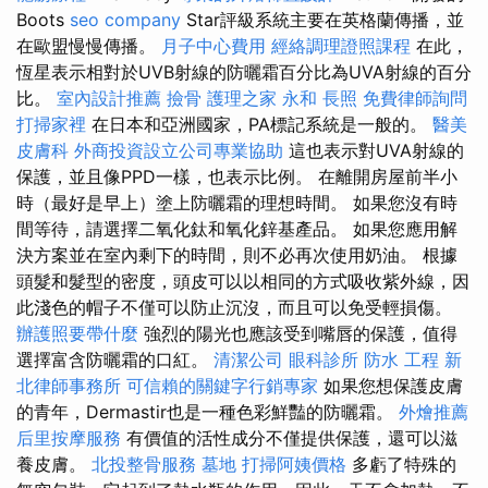
Boots
seo company
Star評級系統主要在英格蘭傳播，並
在歐盟慢慢傳播。
月子中心費用
經絡調理證照課程
在此，
恆星表示相對於UVB射線的防曬霜百分比為UVA射線的百分
比。
室內設計推薦
撿骨
護理之家 永和
長照
免費律師詢問
打掃家裡
在日本和亞洲國家，PA標記系統是一般的。
醫美
皮膚科
外商投資設立公司專業協助
這也表示對UVA射線的
保護，並且像PPD一樣，也表示比例。 在離開房屋前半小
時（最好是早上）塗上防曬霜的理想時間。 如果您沒有時
間等待，請選擇二氧化鈦和氧化鋅基產品。 如果您應用解
決方案並在室內剩下的時間，則不必再次使用奶油。 根據
頭髮和髮型的密度，頭皮可以以相同的方式吸收紫外線，因
此淺色的帽子不僅可以防止沉沒，而且可以免受輕損傷。
辦護照要帶什麼
強烈的陽光也應該受到嘴唇的保護，值得
選擇富含防曬霜的口紅。
清潔公司
眼科診所
防水 工程
新
北律師事務所
可信賴的關鍵字行銷專家
如果您想保護皮膚
的青年，Dermastir也是一種色彩鮮豔的防曬霜。
外燴推薦
后里按摩服務
有價值的活性成分不僅提供保護，還可以滋
養皮膚。
北投整骨服務
墓地
打掃阿姨價格
多虧了特殊的