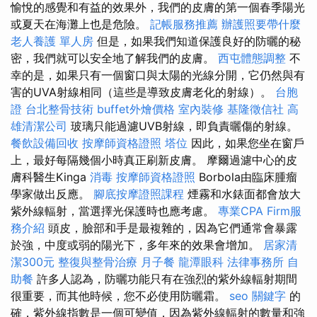
愉悅的感覺和有益的效果外，我們的皮膚的第一個春季陽光
或夏天在海灘上也是危險。
記帳服務推薦
辦護照要帶什麼
老人養護 單人房
但是，如果我們知道保護良好的防曬的秘
密，我們就可以安全地了解我們的皮膚。
西屯體態調整
不
幸的是，如果只有一個窗口與太陽的光線分開，它仍然與有
害的UVA射線相同（這些是導致皮膚老化的射線）。
台胞
證
台北整骨技術
buffet外燴價格
室內裝修
基隆徵信社
高
雄清潔公司
玻璃只能過濾UVB射線，即負責曬傷的射線。
餐飲設備回收
按摩師資格證照
塔位
因此，如果您坐在窗戶
上，最好每隔幾個小時真正刷新皮膚。 摩爾過濾中心的皮
膚科醫生Kinga
消毒
按摩師資格證照
Borbola由臨床腫瘤
學家做出反應。
腳底按摩證照課程
煙霧和水錶面都會放大
紫外線輻射，當選擇光保護時也應考慮。
專業CPA Firm服
務介紹
頭皮，臉部和手是最複雜的，因為它們通常會暴露
於強，中度或弱的陽光下，多年來的效果會增加。
居家清
潔300元
整復與整骨治療
月子餐
龍潭眼科
法律事務所
自
助餐
許多人認為，防曬功能只有在強烈的紫外線輻射期間
很重要，而其他時候，您不必使用防曬霜。
seo 關鍵字
的
確，紫外線指數是一個可變值，因為紫外線輻射的數量和強