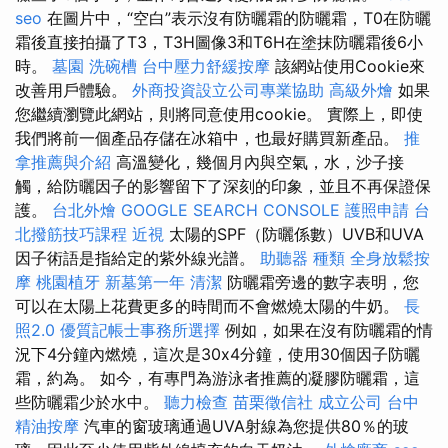
seo
在圖片中，“空白”表示沒有防曬霜的防曬霜，T0在防曬
霜後直接拍攝了T3，T3H圖像3和T6H在塗抹防曬霜後6小
時。
墓園
洗碗槽
台中壓力舒緩按摩
該網站使用Cookie來
改善用戶體驗。
外商投資設立公司專業協助
高級外燴
如果
您繼續瀏覽此網站，則將同意使用cookie。 實際上，即使
我們將前一個產品存儲在冰箱中，也最好購買新產品。
推
拿推薦與介紹
高溫變化，幾個月內與空氣，水，沙子接
觸，給防曬因子的影響留下了深刻的印象，並且不再保證保
護。
台北外燴
GOOGLE SEARCH CONSOLE
護照申請
台
北撥筋技巧課程
近視
太陽的SPF（防曬係數）UVB和UVA
因子術語是指給定的紫外線光譜。
助聽器 種類
全身放鬆按
摩
桃園植牙
新墓第一年
清潔
防曬霜旁邊的數字表明，您
可以在太陽上花費更多的時間而不會燃燒太陽的牛奶。
長
照2.0
優質記帳士事務所選擇
例如，如果在沒有防曬霜的情
況下4分鐘內燃燒，這次是30x4分鐘，使用30個因子防曬
霜，約為。 如今，有專門為游泳者推薦的凝膠防曬霜，這
些防曬霜少於水中。
聽力檢查
苗栗徵信社
成立公司
台中
精油按摩
汽車的窗玻璃通過UVA射線為您提供80％的玻