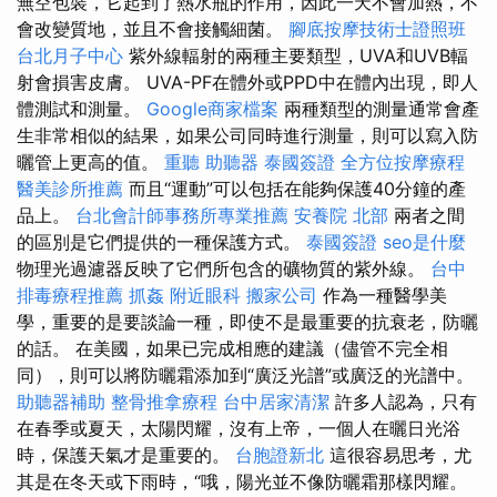
無空包裝，它起到了熱水瓶的作用，因此一天不會加熱，不
會改變質地，並且不會接觸細菌。
腳底按摩技術士證照班
台北月子中心
紫外線輻射的兩種主要類型，UVA和UVB輻
射會損害皮膚。 UVA-PF在體外或PPD中在體內出現，即​​人
體測試和測量。
Google商家檔案
兩種類型的測量通常會產
生非常相似的結果，如果公司同時進行測量，則可以寫入防
曬管上更高的值。
重聽 助聽器
泰國簽證
全方位按摩療程
醫美診所推薦
而且“運動”可以包括在能夠保護40分鐘的產
品上。
台北會計師事務所專業推薦
安養院 北部
兩者之間
的區別是它們提供的一種保護方式。
泰國簽證
seo是什麼
物理光過濾器反映了它們所包含的礦物質的紫外線。
台中
排毒療程推薦
抓姦
附近眼科
搬家公司
作為一種醫學美
學，重要的是要談論一種，即使不是最重要的抗衰老，防曬
的話。 在美國，如果已完成相應的建議（儘管不完全相
同），則可以將防曬霜添加到“廣泛光譜”或廣泛的光譜中。
助聽器補助
整骨推拿療程
台中居家清潔
許多人認為，只有
在春季或夏天，太陽閃耀，沒有上帝，一個人在曬日光浴
時，保護天氣才是重要的。
台胞證新北
這很容易思考，尤
其是在冬天或下雨時，“哦，陽光並不像防曬霜那樣閃耀。