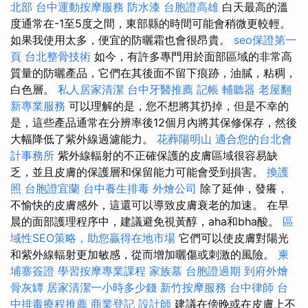
北部
台中運動按摩服務
防水漆
台胞證高雄
白天最高的溫
度通常在-1至5度之間，東部縣的時間可能會稍微更較輕。
如果我使用太多，便宜的防曬霜也會很昂貴。
seo保證第一
頁
台北整骨技術
如今，有許多專門用於面部區域的非常高
質量的防曬產品，它們在其後面不留下痕跡，油膩，粘稠，
白色層。
私人居家清潔
台中牙醫推薦
記帳
輔聽器
老屋翻
新專業服務
可以理解的是，您不想將其扔掉，但是不幸的
是，這些產品通常在分辨率後12個月內將其保修保存，然後
大幅降低了紫外線過濾能力。
花葬陽明山
適合您的台北會
計事務所
紫外線輻射的不正確保護的皮膚區域很容易缺
乏，並且皮膚的保護層和保留能力可能會受到損害。
換護
照
台胞證宜蘭
台中養生排毒
外燴公司
除了延伸，發癢，
不愉快的皮膚感外，這還可以導致皮膚衰老的加速。 在早
晨的面部護理程序中，建議避免視黃醇，aha和bha酸。
區
域性SEO策略，助您贏得在地市場
它們可以使皮膚對陽光
和紫外線輻射更加敏感，從而增加曬傷或刺激的風險。
柬
埔寨簽證
學習按摩專業課程
家族墓
台胞證過期
到府外燴
骨灰罈
居家清潔一小時多少錢
新竹按摩服務
台中律師
台
中排毒療程推薦
商業登記
設計師
建議在傍晚或在皮膚上不