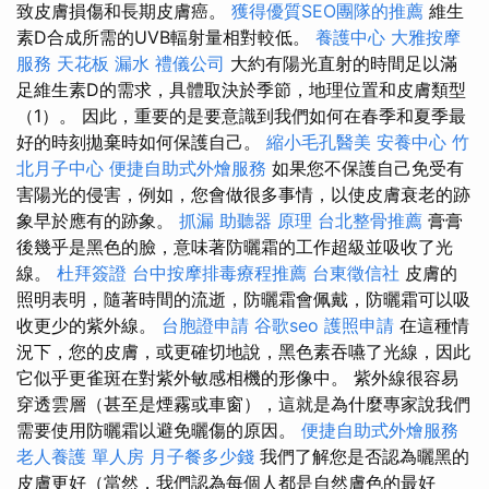
致皮膚損傷和長期皮膚癌。
獲得優質SEO團隊的推薦
維生
素D合成所需的UVB輻射量相對較低。
養護中心
大雅按摩
服務
天花板 漏水
禮儀公司
大約有陽光直射的時間足以滿
足維生素D的需求，具體取決於季節，地理位置和皮膚類型
（1）。 因此，重要的是要意識到我們如何在春季和夏季最
好的時刻拋棄時如何保護自己。
縮小毛孔醫美
安養中心
竹
北月子中心
便捷自助式外燴服務
如果您不保護自己免受有
害陽光的侵害，例如，您會做很多事情，以使皮膚衰老的跡
象早於應有的跡象。
抓漏
助聽器 原理
台北整骨推薦
膏膏
後幾乎是黑色的臉，意味著防曬霜的工作超級並吸收了光
線。
杜拜簽證
台中按摩排毒療程推薦
台東徵信社
皮膚的
照明表明，隨著時間的流逝，防曬霜會佩戴，防曬霜可以吸
收更少的紫外線。
台胞證申請
谷歌seo
護照申請
在這種情
況下，您的皮膚，或更確切地說，黑色素吞嚥了光線，因此
它似乎更雀斑在對紫外敏感相機的形像中。 紫外線很容易
穿透雲層（甚至是煙霧或車窗），這就是為什麼專家說我們
需要使用防曬霜以避免曬傷的原因。
便捷自助式外燴服務
老人養護 單人房
月子餐多少錢
我們了解您是否認為曬黑的
皮膚更好（當然，我們認為每個人都是自然膚色的最好