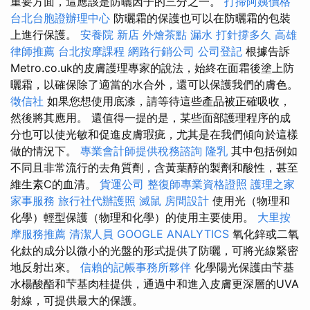
重要方面，這應該是防曬因子的三分之一。
打掃阿姨價格
台北台胞證辦理中心
防曬霜的保護也可以在防曬霜的包裝
上進行保護。
安養院 新店
外燴茶點
漏水 打針撐多久
高雄
律師推薦
台北按摩課程
網路行銷公司
公司登記
根據告訴
Metro.co.uk的皮膚護理專家的說法，始終在面霜後塗上防
曬霜，以確保除了適當的水合外，還可以保護我們的膚色。
徵信社
如果您想使用底漆，請等待這些產品被正確吸收，
然後將其應用。 還值得一提的是，某些面部護理程序的成
分也可以使光敏和促進皮膚瑕疵，尤其是在我們傾向於這樣
做的情況下。
專業會計師提供稅務諮詢
隆乳
其中包括例如
不同且非常流行的去角質劑，含黃葉醇的製劑和酸性，甚至
維生素C的血清。
貨運公司
整復師專業資格證照
護理之家
家事服務
旅行社代辦護照
滅鼠
房間設計
使用光（物理和
化學）輕型保護（物理和化學）的使用主要使用。
大里按
摩服務推薦
清潔人員
GOOGLE ANALYTICS
氧化鋅或二氧
化鈦的成分以微小的光盤的形式提供了防曬，可將光線緊密
地反射出來。
信賴的記帳事務所夥伴
化學陽光保護由芐基
水楊酸酯和芐基肉桂提供，通過中和進入皮膚更深層的UVA
射線，可提供最大的保護。