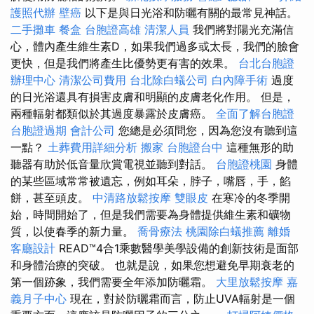
護照代辦
壁癌
以下是與日光浴和防曬有關的最常見神話。
二手攤車
餐盒
台胞證高雄
清潔人員
我們將對陽光充滿信
心，體內產生維生素D，如果我們過多或太長，我們的臉會
更快，但是我們將產生比優勢更有害的效果。
台北台胞證
辦理中心
清潔公司費用
台北除白蟻公司
白內障手術
過度
的日光浴還具有損害皮膚和明顯的皮膚老化作用。 但是，
兩種輻射都類似於其過度暴露於皮膚癌。
全面了解台胞證
台胞證過期
會計公司
您總是必須問您，因為您沒有聽到這
一點？
土葬費用詳細分析
搬家
台胞證台中
這種無形的助
聽器有助於低音量欣賞電視並聽到對話。
台胞證桃園
身體
的某些區域常常被遺忘，例如耳朵，脖子，嘴唇，手，餡
餅，甚至頭皮。
中清路放鬆按摩
雙眼皮
在寒冷的冬季開
始，時間開始了，但是我們需要為身體提供維生素和礦物
質，以使春季的新力量。
喬骨療法
桃園除白蟻推薦
離婚
客廳設計
READ™4合1乘數醫學美學設備的創新技術是面部
和身體治療的突破。 也就是說，如果您想避免早期衰老的
第一個跡象，我們需要全年添加防曬霜。
大里放鬆按摩
嘉
義月子中心
現在，對於防曬霜而言，防止UVA輻射是一個