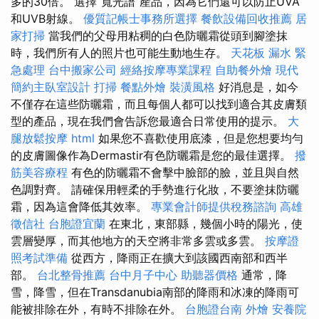
多的30倍​​。 選擇“寬光譜”產品，因為它們還可以防止UVA
和UVB射線。
優質記帳士事務所選擇
餐飲設備回收推薦
居
家打掃
當我們的父母用粘稠的白色防曬霜從頭到腳塗抹
時，我們所有人的照片也可能生動地生存。
天花板 漏水 緊
急處理
台中搬家公司
經絡按摩專業課程
自助餐外燴
現代
簡約主臥室設計
打掃
餐點外燴
裝潢風格
好消息是，如今
不僅存在這些防曬霜，而且每個人都可以找到適合其皮膚類
型的產品，現在我們會告訴您最適合日常使用的提示。
大
腿放鬆按摩
html
如果您不喜歡使用底漆，但是您想要均勻
的皮膚圖像作為Dermastir有色防曬霜是您的最佳選擇。
撥
筋美容療程
有色的防曬霜不會擊中臉部的臉，並且與自然
色調對齊。 請確保用輕柔的手勢進行化妝，不要塗抹防曬
霜，因為這會降低其效率。
專業會計師提供稅務諮詢
高雄
徵信社
台胞證宜蘭
在東北，東部縣，幾個小時的陽光，使
雲層變厚，而其他地方的天空將非常多雲或多雲。
按摩證
照考試準備
從西方，降雨正在擴大到該國西南部和西半
部。
台北整骨推薦
台中月子中心
助聽器價格
通常，降
雪，降雪，但在Transdanubia南部的降雨和冰凍的降雨可
能被排除在外，有時不排除在外。
台胞證台南
外燴
安養院