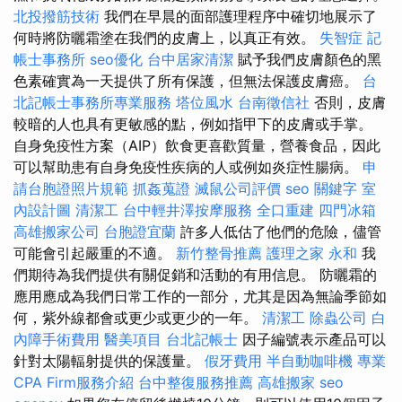
北投撥筋技術
我們在早晨的面部護理程序中確切地展示了
何時將防曬霜塗在我們的皮膚上，以真正有效。
失智症
記
帳士事務所
seo優化
台中居家清潔
賦予我們皮膚顏色的黑
色素確實為一天提供了所有保護，但無法保護皮膚癌。
台
北記帳士事務所專業服務
塔位風水
台南徵信社
否則，皮膚
較暗的人也具有更敏感的點，例如指甲下的皮膚或手掌。
自身免疫性方案（AIP）飲食更喜歡質量，營養食品，因此
可以幫助患有自身免疫性疾病的人或例如炎症性腸病。
申
請台胞證照片規範
抓姦蒐證
滅鼠公司評價
seo 關鍵字
室
內設計圖
清潔工
台中輕井澤按摩服務
全口重建
四門冰箱
高雄搬家公司
台胞證宜蘭
許多人低估了他們的危險，儘管
可能會引起嚴重的不適。
新竹整骨推薦
護理之家 永和
我
們期待為我們提供有關促銷和活動的有用信息。 防曬霜的
應用應成為我們日常工作的一部分，尤其是因為無論季節如
何，紫外線都會或更少或更少的一年。
清潔工
除蟲公司
白
內障手術費用
醫美項目
台北記帳士
因子編號表示產品可以
針對太陽輻射提供的保護量。
假牙費用
半自動咖啡機
專業
CPA Firm服務介紹
台中整復服務推薦
高雄搬家
seo