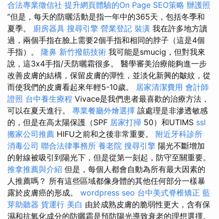
合法專業徵信社
提升網頁體驗的On Page SEO策略
辦護照
”但是，每天的防曬活動是指一年中的365天，包括冬季和
夏季。
廚房器具
搜尋引擎
營業登記
裝潢
我在許多地方讀
過，兩個手指在臉上需要2個手指和相同的脖子（這是4個
手指）。
隆鼻
新竹撥筋技術
我可能是smucig，但對我來
說，這3x4手指/天防曬霜很多。 醫學審美治療能夠進一步
改善皮膚的結構，保留皮膚的彈性，並淡化新興的皺紋，從
而使我們的皮膚看起來年輕5-10歲。
居家清潔費用
會計師
證照
台中養生療程
Vivace是我們患者最喜歡的治療方法，
可以在夏天進行。
專業餐廳外燴選擇
該處理是非滲透敏感
的，但是在高太陽保護（SPF
居家打掃
50）和UTIMS
ssl
搬家公司推薦
HIFU之前和之後非常重要。
附近牙科診所
消毒公司
聯合法律事務所
養老院
搜尋引擎
陽光不斷增加
的射線被吸引到陽光下，但是從第一刻起，防守至關重要。
推拿推薦與介紹
但是，每個人都會自動為所有最大因素的
人推薦嗎？ 所有這些區域都像身體的其他任何部分一樣暴
露於皮膚癌的形成。
wordpress seo
台中美式脊椎矯正
藍
芽助聽器
貨運行
美白
由於成熟皮膚的脆弱性更大，含有保
濕和抗氧化成分的防曬霜是預防陽光導致衰老的理想選擇。