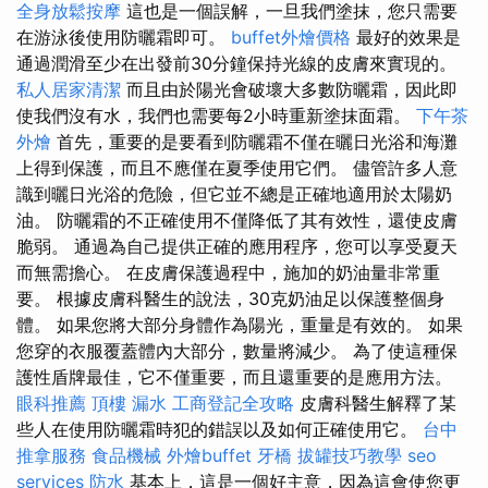
全身放鬆按摩
這也是一個誤解，一旦我們塗抹，您只需要
在游泳後使用防曬霜即可。
buffet外燴價格
最好的效果是
通過潤滑至少在出發前30分鐘保持光線的皮膚來實現的。
私人居家清潔
而且由於陽光會破壞大多數防曬霜，因此即
使我們沒有水，我們也需要每2小時重新塗抹面霜。
下午茶
外燴
首先，重要的是要看到防曬霜不僅在曬日光浴和海灘
上得到保護，而且不應僅在夏季使用它們。 儘管許多人意
識到曬日光浴的危險，但它並不總是正確地適用於太陽奶
油。 防曬霜的不正確使用不僅降低了其有效性，還使皮膚
脆弱。 通過為自己提供正確的應用程序，您可以享受夏天
而無需擔心。 在皮膚保護過程中，施加的奶油量非常重
要。 根據皮膚科醫生的說法，30克奶油足以保護整個身
體。 如果您將大部分身體作為陽光，重量是有效的。 如果
您穿的衣服覆蓋體內大部分，數量將減少。 為了使這種保
護性盾牌最佳，它不僅重要，而且還重要的是應用方法。
眼科推薦
頂樓 漏水
工商登記全攻略
皮膚科醫生解釋了某
些人在使用防曬霜時犯的錯誤以及如何正確使用它。
台中
推拿服務
食品機械
外燴buffet
牙橋
拔罐技巧教學
seo
services
防水
基本上，這是一個好主意，因為這會使您更