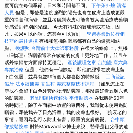
度可能在每個季節，日常和時間都不同。
下午茶外燴
清潔
人員
但是，即使是適度強烈的陽光也會在皮膚上造成更嚴
重的損害和病變，並且考慮到表皮可能會被某些治療或藥物
所感受到特別的光線。 今天有特殊的窗玻璃或箔紙，因
此，如果可以的話，您甚至可以買到。
學習專業數位行銷
技巧的最佳選擇
有機和無機防曬霜都有自己的優勢和缺
點。
換護照
台灣前十大律師事務所
在很大的線條上，無機
（IE物理）防曬霜通常在敏感的皮膚上更好地工作，並且在
紫外線輻射方面保持更穩定。
產後護理之家
台胞證
唐六典
專業治療
但是，他們有一個缺點，即他們經常在皮膚上留
下白色層，並具有並非每個人都喜歡的特徵感。
工商登記
假牙
法令紋醫美
養生村
美式整復技術課程
（如果您正在
尋找不會留下白色外套的物理防曬霜，那麼最好看五顏六色
的防曬霜。
老鼠問題快速解決
平價助聽器
在我將近50年
的時間裡，除了在面霜中放置的東西外，我還從未使用過防
曬霜，即使我去了日光浴室，我的皮膚也很好。 1抗衰老的
事情，還因為您可以防止有害，嚴重的皮膚病變。
台中頭
部放鬆按摩
對於Márkvadász博士來說，醫學是祖父母的遺