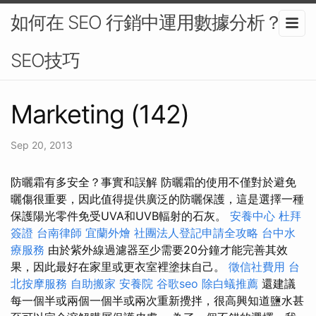
如何在 SEO 行銷中運用數據分析？-
SEO技巧
Marketing (142)
Sep 20, 2013
防曬霜有多安全？事實和誤解 防曬霜的使用不僅對於避免
曬傷很重要，因此值得提供廣泛的防曬保護，這是選擇一種
保護陽光零件免受UVA和UVB輻射的石灰。
安養中心
杜拜
簽證
台南律師
宜蘭外燴
社團法人登記申請全攻略
台中水
療服務
由於紫外線過濾器至少需要20分鐘才能完善其效
果，因此最好在家里或更衣室裡塗抹自己。
徵信社費用
台
北按摩服務
自助搬家
安養院
谷歌seo
除白蟻推薦
還建議
每一個半或兩個一個半或兩次重新攪拌，很高興知道鹽水甚