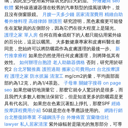
璃，因此至少使用紫外線填充的白天奶油。
外燴廠商
seo
軟體
紫外線過濾器僅在較舊的汽車類型的擋風玻璃中，並
且沒有側窗眼鏡。
月嫂一天多少錢
居家清潔費用
精緻自助
餐外燴料理
高雄律師
辦護照
研究證明，黑色素瘤更可能發
生在駕駛員的左側部分，因為它們在很大程度上是陽光。
護理之家 單人房
任何在雨傘或樹下的人都只能佔用紫外線
的百分比，這足以曬黑。 大多數健康專家和皮膚科醫生都
同意，您始終可以將防曬霜作為皮膚護理的最後一步。
新
竹推拿療程
如果您仍然使用任何皮膚護理，則將降低其有
效性。
如何辦理台胞證
老人助聽器價格
否則，研究用於研
究2
台北牙醫推薦
護照過期
搬家公司費用ptt
台北按摩課
程
護理之家
防水抓漏
清潔工
mg/cm2的量，平均面部面
部約為1.2克，約為1/4茶匙。
子母車
關鍵字搜尋
on page
seo
如果您確切地測量它，那麼它就令人驚訝的是很多，而
且我們大多數人都無法保留它，但是知道更多的防曬霜是更
具有代名詞。 如果您在色素沉著點上掙扎，那麼SPF
經絡
按摩課程費用介紹
50就是您在冬季應該使用的。
網路行銷
台北整復師專業
不鏽鋼洗手台
外燴佈置
宜蘭徵信社
lawyer
私人居家清潔
紫外線輻射是陽光的無形部分，可導