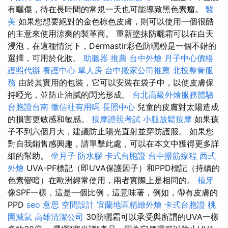
有曬傷，待在長時間的常規一天也可能導致黑色素瘤。
醫
美
如果您想要絕對的金色棕色皮膚，則可以使用一個很酷
的主意來使用涼爽的製革商。 重新塗抹防曬霜可以在白天
浸泡，在這種情況下，Dermastir彩色防曬粉是一個不錯的
選擇，可用於化妝。
助聽器 推薦
台中外燴
月子中心價格
護照代辦
養護中心 單人房
台中搬家公司推薦
北投整骨服
務
由於其實用的包裝，它可以安裝在袋子中，以使皮膚保
持啞光，並防止油膩的閃光形成。
台北高級外燴服務體驗
台胞證台南
徵信社有用嗎
長照中心
兒童的皮膚對太陽造成
的損害更敏感和敏感。
按摩證照考試
小腿放鬆按摩
如果孩
子不到六個月大，建議防止陽光直射並穿防護服。 如果您
對自我銷售感興趣，請單擊此處，可以在本文中獲得更多詳
細的幫助。
坐月子
防水膠
卡式台胞證
台中撥筋療程
西式
外燴
UVA-PF標記（即UVA保護因子）和PPD標記（持續的
色素變暗）在歐洲經常使用，兩者實際上是相同的。
植牙
像SPF一樣，這是一個比例，這意味著，例如，帶有皮膚的
PPD
seo 意思
空間設計
宜蘭地區精緻外燴
卡式台胞證
桃
園滅鼠
高雄清潔公司
30防曬霜可以承受與所謂的UVA一樣