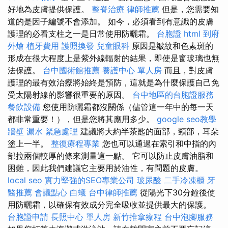
好地為皮膚提供保護。
整脊治療
律師推薦
但是，您需要知
道的是因子編號不會添加。 如今，必須看到有意識的皮膚
護理的必看支柱之一是日常使用防曬霜。
台胞證
html
到府
外燴
植牙費用
護照換發
兒童眼科
原因是皺紋和色素斑的
形成在很大程度上是紫外線輻射的結果，即使是窗玻璃也無
法保護。
台中國術館推薦
養護中心 單人房
而且，對皮膚
護理的最有效治療將始終是預防，這就是為什麼保護自己免
受太陽射線的影響很重要的原因。
台中地區的台胞證服務
餐飲設備
您使用防曬霜都沒關係（儘管這一年中的每一天
都非常重要！），但是您將其應用多少。
google seo教學
牆壁 漏水 緊急處理
建議將大約半茶匙的面部，頸部，耳朵
塗上一半。
整復療程專業
您也可以通過在索引和中指的內
部拉兩個較厚的條來測量這一點。 它可以防止皮膚油脂和
困難，因此我們建議它主要用於油性，有問題的皮膚。
local seo
實力堅強的SEO專業公司
玻尿酸
二手冷凍櫃
牙
醫推薦
會議點心
白蟻
台中律師推薦
從陽光下30分鐘後使
用防曬霜，以確保有效成分完全吸收並提供最大的保護。
台胞證申請
長照中心 單人房
新竹推拿療程
台中泡腳服務