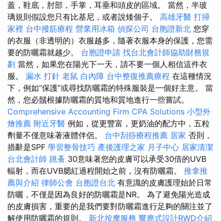
蓋，鞋底，肘部，手掌，耳垂和頭皮的區域。 當然，半玻
璃規則假設您只有比基尼，或者說矮個子。
高雄牙醫
打掃
家裡
台中撥筋療程
營業用冰箱
偵探公司
台胞證新北
您穿
的衣服（非透明的）衣服越多，隨著衣服本身的保護，您需
要的防曬霜就越少。
台胞證申請
找台北會計師協助財務規
劃
當然，如果您在陽光下一天，請不要一個人相信這件衣
服。
漏水 打針
老鼠
白內障
台中整復推薦療程
在這種情況
下，例如“保護”或尋找防曬霜的特殊服裝是一個好主意。 當
然，您必鬚根據防曬霜的質地和質地進行一些嘗試。
Comprehensive Accounting Firm CPA Solutions
小型外
燴推薦
附近牙醫
例如，從更豐富，更奶油的配方中，五粒
劑量不僅意味著液體伴侶。
台中刮痧療程推薦
居家
否則，
措辭是SPF
學習整骨技巧
產後護理之家 月子中心
居家清潔
台北會計師
跳蚤
30意味著您的皮膚可以承受30倍的UVB
輻射，而在UVB腮紅過程開始之前，沒有防曬霜。
推拿推
薦與介紹
律師公會
台胞證台北
有意識的皮膚護理始於日常
防曬，不僅是因為良好的防曬霜是NR。 為了避免陽光造成
的皮膚損害，重要的是我們要對防曬霜進行足夠的關注並了
解使用防曬霜的規則。
新北按摩服務
響應式設計RWD介紹