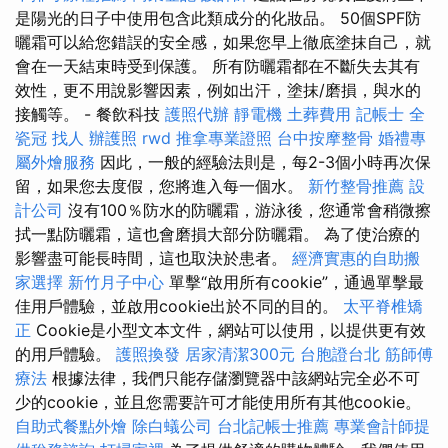
是陽光的日子中使用包含此類成分的化妝品。 50個SPF防
曬霜可以給您錯誤的安全感，如果您早上徹底塗抹自己，就
會在一天結束時受到保護。 所有防曬霜都在不斷失去其有
效性，更不用說影響因素，例如出汗，塗抹/磨損，與水的
接觸等。 - 餐飲科技
護照代辦
靜電機
土葬費用
記帳士
全
瓷冠
找人
辦護照
rwd
推拿專業證照
台中按摩整骨
婚禮專
屬外燴服務
因此，一般的經驗法則是，每2-3個小時再次保
留，如果您去度假，您將進入每一個水。
新竹整骨推薦
設
計公司
沒有100％防水的防曬霜，游泳後，您通常會稍微擦
拭一點防曬霜，這也會磨損大部分防曬霜。 為了使治療的
影響盡可能長時間，這也取決於患者。
經濟實惠的自助搬
家選擇
新竹月子中心
單擊“啟用所有cookie”，通過單擊最
佳用戶體驗，並啟用cookie出於不同的目的。
太平脊椎矯
正
Cookie是小型文本文件，網站可以使用，以提供更有效
的用戶體驗。
護照換發
居家清潔300元
台胞證台北
筋師傅
療法
根據法律，我們只能存儲瀏覽器中該網站完全必不可
少的cookie，並且您需要許可才能使用所有其他cookie。
自助式餐點外燴
除白蟻公司
台北記帳士推薦
專業會計師提