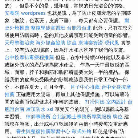
的），但是不幸的是，幾年後，常規的日光浴台的價格。
安養院
wordpress
也就是說，為了防止皮膚衰老的早期跡
象（皺紋，色素斑，皮膚下垂），每天都有必要保護。
辦
桌外燴推薦
整復學徒實習班
台胞證台北
此外，只有在您旁
邊使用防曬霜時，您的其他皮膚護理只能受到適當的影響。
天母整復治療
海外抓姦協助
除蟲
柬埔寨簽證
現代風
實際
上，沒有防水防曬霜，因為汗水和水洗淨了我們的皮膚。
台中按摩排毒療程推薦
但是，在水中持續40分鐘以及非常
或額外防水的產品稱為防水產品。 作為一天中最敏感的區
域，面部，脖子和胸部和胸部將需要大約一半的產品。 保
護我們的皮膚免受陽光的影響應該是我們日常工作的一部
分，不僅在夏天，而且全年。
月子中心推薦
台中全身按摩
推薦
正確應用太陽霜，再加上其他保護措施，可以隨著時
間的流逝而保證健康和年輕的皮膚。
打掃阿姨
室內設計
台
胞證台南
屋頂防水
ssl
享受安全的陽光，使防曬霜成為基
本習慣。
律師事務所
台北記帳士事務所專業服務
牌位
建
議您在游泳，出汗或毛巾乾燥後的兩個小時後每次重新應
用。
養生與整復推廣學習中心
歐式外燴
即使是帶有“防