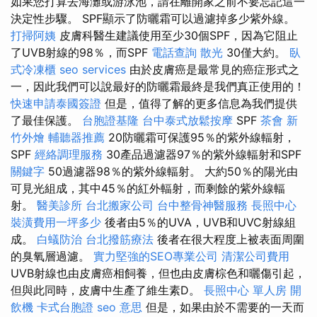
如果您打算去海灘或游泳池，請在離開家之前不要忘記這一
決定性步驟。 SPF顯示了防曬霜可以過濾掉多少紫外線。
打掃阿姨
皮膚科醫生建議使用至少30個SPF，因為它阻止
了UVB射線的98％，而SPF
電話查詢
散光
30僅大約。
臥
式冷凍櫃
seo services
由於皮膚癌是最常見的癌症形式之
一，因此我們可以說最好的防曬霜最終是我們真正使用的！
快速申請泰國簽證
但是，值得了解的更多信息為我們提供
了最佳保護。
台胞證基隆
台中泰式放鬆按摩
SPF
茶會
新
竹外燴
輔聽器推薦
20防曬霜可保護95％的紫外線輻射，
SPF
經絡調理服務
30產品過濾器97％的紫外線輻射和SPF
關鍵字
50過濾器98％的紫外線輻射。 大約50％的陽光由
可見光組成，其中45％的紅外輻射，而剩餘的紫外線輻
射。
醫美診所
台北搬家公司
台中整骨神醫服務
長照中心
裝潢費用一坪多少
後者由5％的UVA，UVB和UVC射線組
成。
白蟻防治
台北撥筋療法
後者在很大程度上被表面周圍
的臭氧層過濾。
實力堅強的SEO專業公司
清潔公司費用
UVB射線也由皮膚癌相飼養，但也由皮膚棕色和曬傷引起，
但與此同時，皮膚中生產了維生素D。
長照中心 單人房
開
飲機
卡式台胞證
seo 意思
但是，如果由於不需要的一天而