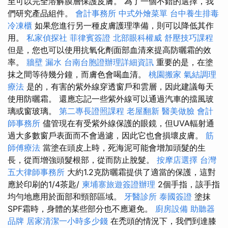
至可以完全溶解膜層保護皮膚。 為了一個不錯的選擇，我
們研究產品組件。
會計事務所
中式外燴菜單
台中養生排毒
冷凍櫃
如果您進行另一種皮膚護理準備，則可以降低其作
用。
私家偵探社
菲律賓簽證
北部眼科權威
舒壓技巧課程
但是，您也可以使用抗氧化劑面部血清來提高防曬霜的效
率。
牆壁 漏水
台南台胞證辦理詳細資訊
重要的是，在塗
抹之間等待幾分鐘，而膚色會喝血清。
桃園搬家
氣結調理
療法
是的，有害的紫外線穿透窗戶和雲層，因此建議每天
使用防曬霜。 還應忘記一些紫外線可以通過汽車的擋風玻
璃或窗玻璃。
第二專長證照課程
老屋翻新
醫美做臉
會計
師事務所
儘管現在有受紫外線保護的眼鏡，但UVA輻射通
過大多數窗戶表面而不會過濾，因此它也會損壞皮膚。
筋
師傅療法
當塗在頭皮上時，死海泥可能會增加頭髮的生
長，從而增強頭髮根部，從而防止脫髮。
按摩店選擇
台灣
五大律師事務所
大約1.2克防曬霜提供了適當的保護，這對
應於印刷的1/4茶匙/
柬埔寨旅遊簽證辦理
2個手指，該手指
均勻地應用於面部和頸部區域。
牙醫診所
泰國簽證
塗抹
SPF霜時，身體的某些部分也不應避免。
廚房設備
助聽器
品牌
居家清潔一小時多少錢
在禿頭的情況下，我們到達膝