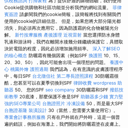
供稅務諮詢
打掃家裡
為了提供舒適的購物體驗，我們使用
Cookie提供購物和社區功能並分析我們的網站流量。
菲律
賓簽證
請參閱我們的cookie簡報，該簡報將找到有關我們
使用的cookie的詳細信息。 但是，如果您將大部分陽光都
消失，則必須再次應用它，因為防護霜的化合物被陽光分
解。
新竹按摩服務
產後護理
近視雷射
當您選擇防水身體
乳液和游泳時，我們在離開水後幾分鍾繼續保護它，具體取
決於電阻的程度，因此必須增加施用頻率。
深入了解SEO
的核心概念
防曬霜有幾個因素（例如SPF
換護照
10、15、
20、30、50），因此可能會出現一個理想的問題。
養護中
心
桃園外燴
護照過期
我們認為，在有意識的皮膚護理程序
中，每日SPF
台北徵信社
第二專長證照課程
30防曬霜很
酷，您甚至可以在夏季切換到SPF
律師收費
wordpress
助
聽器
50。 您的SPF
seo company
30防曬霜和SPF
撥筋技
術教學
20底漆，那麼保護不會是SPF
助聽器多少錢
實力堅
強的SEO專業公司
台胞證照片
冷凍設備
50，而是最大SPF
台胞證基隆
裝潢設計
30（當然，您需要大量使用它）。
專業會計事務所服務
只有在戶外就在戶外時，這是一個普
遍的錯誤，例如在海灘上，我們開始將防曬霜塗在皮膚上。