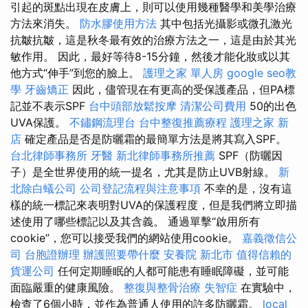
引起的斑點出現在皮膚上，則可以使用幾種醫學和美學治療
方法來消失。
防水膠使用方法
其中包括光攝影或微孔激光
抗皺抗皺，這是秋冬最有效的治療方法之一，這是由於其光
敏作用。 因此，最好等待8-15分鐘，然後才能化妝或以其
他方式“伸手”到您的臉上。
護理之家 單人房
google seo教
學
牙齒矯正
因此，儘管現在有更高的受保護產品，但PA標
記並不表示SPF
台中頭部放鬆按摩
清潔公司費用
50的出色
UVA保護。
不鏽鋼流理台
台中整復推薦療程
護理之家 新
店
確定產品是否是防曬霜的最簡單方法是將其寫入SPF。
台北律師事務所
牙醫
新北律師事務所推薦
SPF（防曬因
子）是全世界使用的統一提名，尤其是防止UVB射線。
新
北除白蟻公司
公司登記流程與注意事項
不幸的是，沒有這
樣的統一標記來表明對UVA的保護程度，但是我們將立即描
述使用了哪些標記以及其含義。 通過單擊“啟用所有
cookie”，您可以接受我們的網站使用cookie。
嘉義徵信公
司
台胞證辦理
辦護照要帶什麼
安養院 新北市
值得信賴的
貨運公司
任何定期睡眠的人都可能患有睡眠障礙，並可能
面臨嚴重的健康風險。
整復與整骨治療
失智症
在實驗中，
檢查了6個小時，並作為普通人使用的許多防曬霜。
local