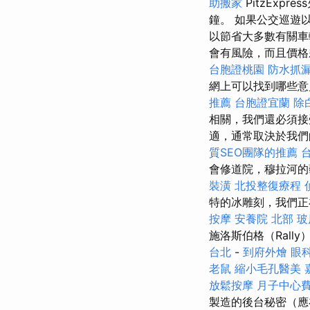
助搬家
PitzExpr
鐘。 如果公交巡遊
以節省大多數有關車
會有風險，而且價格
台胞證桃園
防水抓
網上可以找到哪些意
推薦
台胞證宜蘭
除
相關，我們還必須接
適，通常取決於我們
質SEO團隊的推薦
會修道院，穆拉河的
裝潢
北投整復療程
特的冰雕刻，我們
按摩
安養院 北部
玻
施洛斯伯格（Rall
台北
-
到府外燴
眼
老鼠
縮小毛孔醫美
放鬆按摩
月子中心
製造的後台秘密（