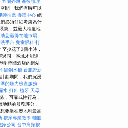
燴
宜蘭外燴
產後護理
的空間，我們有時可以
律師推薦
養護中心
總
們必須仔細考慮為什
回系統，並最大程度地
，助您贏得在地市場
鋼洗手台
兒童眼科
打
片
至少花了2個小時，
穿過同一區域才能達
克里斯特·帝國酒店的網站
不鏽鋼水槽
台胞證新
計劃期間，我們沉浸
精準的聽力檢查服務
漏水 打針
植牙
天母
族，可靠或性行為，
其中為該地點的服務評分，
裡，想要坐在奧地利最高
助
按摩專業教學
輔聽
搬家公司
台中肩頸按