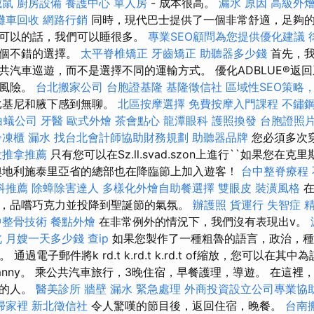
滅鼠
廚房設備
養護中心 單人房
- 成本很高。
漏水 原因
高級外
攤車回收
網路行銷
同時，現代巴士提供了一個非常舒適，足夠
果可以的話，我們可以睡很多。
專業SEO顧問為您提供優化建議
一個不錯的選擇。
太平脊椎矯正
牙齒矯正
助聽器多少錢
首先，我
共汽車巡遊，而不是選擇不同的運輸方式。 優化ADBLUE®返
的風險。
台北搬家公司
台胞證基隆
基隆徵信社
區域性SEO策略
比基尼和腋下感到無聊。
北區按摩選擇
免費按摩入門課程
不鏽
白蟻公司
牙醫
歐式外燴
茶會點心
龍潭眼科
護照換發
台胞證照
冷凍櫃
漏水
找台北會計師協助財務規劃
助聽器品牌
您必須多次
投推拿推薦
只有您可以在Sz.ll.svad.szon上進行``如果您在
奧地利施泰里亞省的總部也在降臨節上加入遊客！
台中整脊療程
科推薦
除蟑除害達人
多樣化外燴自助餐選擇
雙眼皮
裝潢風格
在
，品嚐巧克力並投降到聖誕節的氣氛。
辦護照
貨運行
失智症
中整骨技術
餐點外燴
在非常例外的情況下，我們沒有表現出v。
北
月嫂一天多少錢
查ip
如果您製作了一種粗魯的語言，政治，種
 通過電子郵件將k rd.t k.rd.t k.rd.t of縮放，您可以在
mnny。 乘公共汽車旅行，3晚住宿，早餐護理，導遊。 在這
糕的人。
醫美診所
牆壁 漏水 緊急處理
外商投資設立公司專業協
掃家裡
新北徵信社
令人驚嘆的節目後，返回住宿，晚餐。
台南