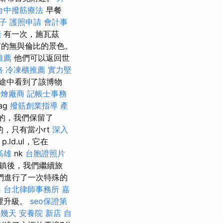
台中撥筋療法
早餐
子
護照申請
會計事
錢
有一次，施瓦茲
市的無與倫比的景色。
推薦
他們可以返回世
格
冷凍櫃推薦
實力堅
途中看到了該博物
外燴廠商
記帳士事務
ag
撥筋創業指導
產
的，我們保留了
，只有當小rt
深入
p.ld.ul，它在
高雄
nk
台胞證照片
小鎮後，我們繼續旅
們進行了一次特殊的
案
台北律師事務所
嘉
裡升級。
seo保證第
住幾天
安養院 新店
自