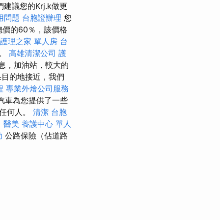
議您的Krj.k做更
用問題
台胞證辦理
您
價的60％，該價格
護理之家 單人房
台
的。
高雄清潔公司
護
息，加油站，較大的
果目的地接近，我們
程
專業外燴公司服務
汽車為您提供了一些
應任何人。
清潔
台胞
司
醫美
養護中心 單人
助
公路保險（佔道路