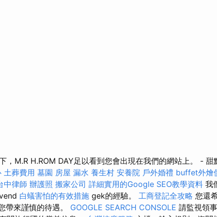
，M.R H.ROM DAY足以看到您會出現在我們的網站上。 - 
心
土葬費用
墓園
房屋 漏水
養生村
安養院
戶外婚禮
buffet外
台中律師
辦護照
搬家公司
詳細實用的Google SEO教學資料
我
end
白蟻害怕的有效措施
gek的經驗。
工商登記全攻略
您還希
d，為您帶來謹慎的待遇。
GOOGLE SEARCH CONSOLE
請監視領事