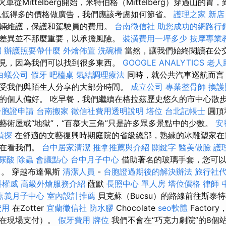
ess火車從Mittelberg開始，米特伯格（Mittelberg）穿過山
以低得多的價格做廣告，我們應該考慮如何節省。
護理之家 新店
輛維護，保護和駕駛員的費用。
台南徵信社
助您成功的網路行
差異並不那麼重要，以承擔風險。
裝潢費用一坪多少
按摩專業
漏
辦護照要帶什麼
外燴佈置
洗碗槽
當然，讓我們始終閱讀在公
見，因為我們可以找到很多東西。
GOOGLE ANALYTICS
老人
白蟻公司
假牙
吧檯桌
氣結調理療法
同時，就公共汽車巡航而言
受我們與陌生人分享的大部分時間。
成立公司
專業整骨師
換護
的個人偏好。 吃早餐，我們繼續在格拉茲歷史悠久的市中心散
台胞證申請
台南搬家
徵信社費用透明說明
塔位
台北記帳士
圓頂
藝術屋或“地獄”，“百慕大三角”只是許多眾多景點中的少數。
安
偵探
在舒適的文藝復興時期庭院的省級總部，熟練的冰雕塑家在
正在看我們。
台中居家清潔
推拿推薦與介紹
關鍵字
醫美做臉
護
尿酸
除蟲
會議點心
台中月子中心
借助著名的玻璃手套，您可以
y）。 穿越布達佩斯
清潔人員
-
台胞證過期後的解決辦法
旅行社
科權威
高級外燴服務介紹
薩默
長照中心 單人房
塔位價格
律師
嘉義月子中心
室內設計推薦
貝克蘇（Bucsu）的路線前往斯泰
費用
在Zotter
宜蘭徵信社
防水膠
Chocolate
seo軟體
Facto
應在現場支付）。
假牙費用
牌位
我們不會在“巧克力劇院”的8個