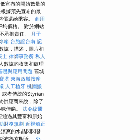
最低宣布的開始數量的
根據預先宣布的最
”將償還給乘客。
商用
均價格。 對於網站
們不承擔責任。
月子
冰箱
台胞證台南
記
數據，描述，圖片和
帳士
律師事務所
私人
人數據的收集和處理
的基礎與應用問題
舊城
寶塔
東海放鬆按摩
蟻
人工植牙
桃園搬
者傳統的Styrian
於供應商來說，除了
美味佳餚。
法令紋醫
要通過其豐富和原始
助財務規劃
近視矯正
在涼爽的水晶閃閃發
斯布魯克附近。
外