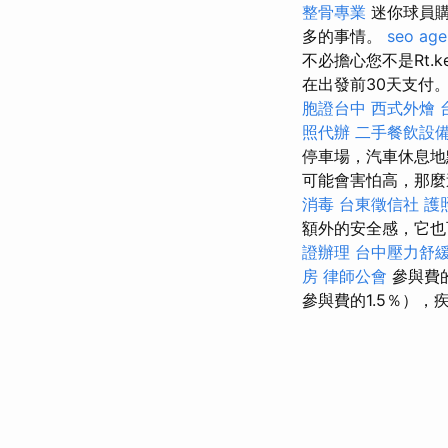
整骨專業
迷你球員購
多的事情。
seo age
不必擔心您不是Rt.k
在出發前30天支付
胞證台中
西式外燴
照代辦
二手餐飲設
停車場，汽車休息地
可能會害怕高，那
消毒
台東徵信社
護
額外的安全感，它也
證辦理
台中壓力舒
房
律師公會
參與費
參與費的1.5％）