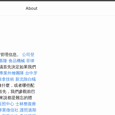
About
數據管理信息。
公司登
基隆
食品機械
菲律
議首先決定如果我們
專業外燴團隊
台中牙
推拿技術
新北除白蟻
做什麼，或者哪些配
 首先，我們參觀前巴
人來說都是難忘的體
長照中心
士林整復療
專業徵信社
護照過期