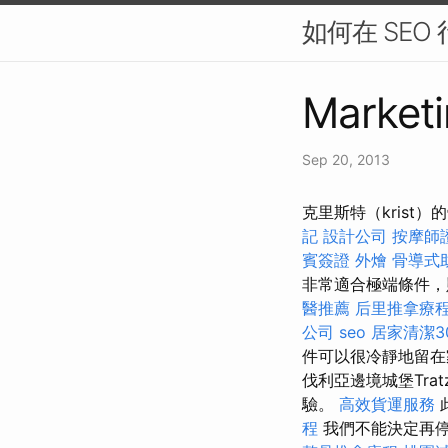
如何在 SEO
Marketi
Sep 20, 2013
克里斯特（krist）
記
設計公司
按摩師
賓簽證
外燴
骨導式
非常適合極端條件，
醫推薦
后里推拿療
公司
seo
居家清潔3
件可以很冷靜地留在
伐利亞邊境城堡Tra
驗。
高效貨運服務
程
我們不能決定再