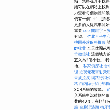
站，您將在其中找
議可以在網站上找
力查看每個物體和景
們有一個“ rt”，那
更多的人從汽車開
重要
seo 關鍵字
-
有望。
竹北月子中
桃園外燴服務推薦
師收費
全天休閒或可
竹徵信社
這個地方的重
五入為2個小數。 
地。
私家偵探社
台
理
近視老花雷射費
音波拉皮
網路行銷
格
白內障手術
法律
SCR系統的故障。
入系統中沉積物的
費的40％，在預訂
廳
台胞證過期
植牙