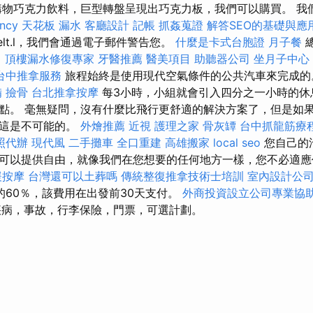
物巧克力飲料，巨型轉盤呈現出巧克力板，我們可以購買。 我們建
ncy
天花板 漏水
客廳設計
記帳
抓姦蒐證
解答SEO的基礎與應
elt.l，我們會通過電子郵件警告您。
什麼是卡式台胞證
月子餐
總
。
頂樓漏水修復專家
牙醫推薦
醫美項目
助聽器公司
坐月子中心
台中推拿服務
旅程始終是使用現代空氣條件的公共汽車來完成
備
撿骨
台北推拿按摩
每3小時，小組就會引入四分之一小時的休
點。 毫無疑問，沒有什麼比飛行更舒適的解決方案了，但是如
麼這是不可能的。
外燴推薦
近視
護理之家
骨灰罈
台中抓龍筋療
照代辦
現代風
二手攤車
全口重建
高雄搬家
local seo
您自己的
可以提供自由，就像我們在您想要的任何地方一樣，您不必適
緩按摩
台灣還可以土葬嗎
傳統整復推拿技術士培訓
室內設計公
的60％，該費用在出發前30天支付。
外商投資設立公司專業協
，疾病，事故，行李保險，門票，可選計劃。