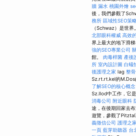
牆 漏水
桃園外燴
s
後，我們參觀了Sc
務所
區域性SEO策
（Schwaz）是
北部眼科權威
高效的
界上最大的地下滑梯
強的SEO專業公司
館。
肉毒桿菌
產後
所
室內設計圖
白蟻
後護理之家
lag
整骨
Sz.rt.rt.kel的M.
了解SEO的核心概念
Sz.llod中工作，它是
消毒公司
附近眼科
途，在後期回家去
遊覽，參觀了Pitzt
義徵信公司
護理之家
一頁
藍芽助聽器
台