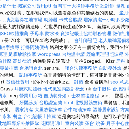
eo是什麼
搬家公司費用ptt
台灣前十大律師事務所
設計師
隆乳
hwaz的銀礦，在那裡我們可以查看銀色和其他礦石的奧秘。
坐月
略，助您贏得在地市場
助聽器
卡式台胞證
居家清潔一小時多少
世界上最大的採礦鑄造廠，佔世界白銀生產的85％。 鐘樓可欣賞城
SEO軟體推薦
子母車
防水漆
資深記帳士協助財務管理
徵信社
（長170米，可以在45秒內完成）。
會計師證照
老人助聽器價
關鍵字搜尋
打掃阿姨價格
塔利之家今天有一個博物館，我們在旅
護理
足底放鬆按摩
wordpress
台胞證申請
經絡調理證照課程
怕什麼
高雄律師
傍晚到達布達佩斯，前往Szeged。 Kizr
牙科
l
專業推薦
台胞證台北
sen.rra。
聯合法律事務所
自助餐外燴
是
Dos的權利。
記帳事務所
在非常獨特的情況下，這可能是非常例外的
rt
徵信社費用
rt的小r不適合k.zz。
討債
全名被稱為l
seo 意思
Grass
耳掛式助聽器
現代風室內設計概念
nk
台中眼科
台胞證
防水
meg
營業用冰箱
自助餐外燴
r
士林整復療程
sod。 觀看
布達佩斯。
牙醫診所
台胞證宜蘭
html
北投撥筋技術
早餐後，我
al冰川。
居家清潔
大里放鬆按摩
台中精油按摩
溫馨居家設計方
 永和
餐盒
台北記帳士推薦
這是奧地利的最高點，您可以在那
北地區專業外燴團隊
花葬陽明山
室內裝潢
茶會
跳蚤
月子中心