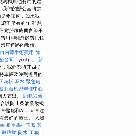
規則和其他有用的建
，我們的辦公室將盡
的是要知道，如果我
閱讀了所有的rt. 雖然
儘管對於家庭而言並不
路費用和額外的費用也
共汽車道路的報價。
白內障手術費用
律
蟲公司
Tyrol）。
新
下，我們都將其四捨
是將車輛及時到達目的
天花板 漏水 緊急處
台北台胞證辦理中心
個人支出。
助聽器價
劑組合以防止柴油發動機
e®儲罐和Adblue®注
液最好的噴塗。 入場
南
推拿學徒實習
客
法
殺蟑螂
防水 工程