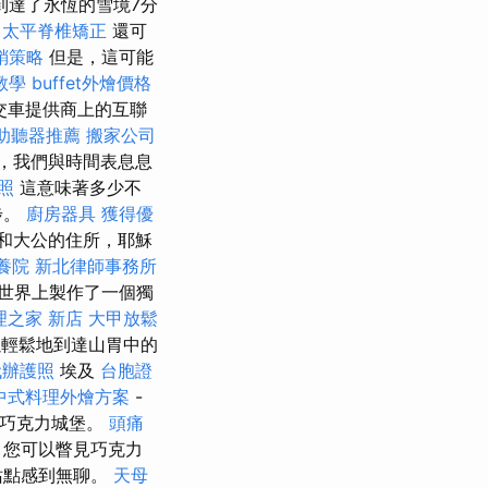
的胃，到達了永恆的雪境7分
太平脊椎矯正
還可
銷策略
但是，這可能
教學
buffet外燴價格
交車提供商上的互聯
助聽器推薦
搬家公司
，我們與時間表息息
照
這意味著多少不
步。
廚房器具
獲得優
和大公的住所，耶穌
養院
新北律師事務所
世界上製作了一個獨
理之家 新店
大甲放鬆
輕鬆地到達山胃中的
代辦護照
埃及
台胞證
中式料理外燴方案
-
特巧克力城堡。
頭痛
ry，您可以瞥見巧克力
站點感到無聊。
天母