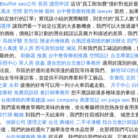
buffet
seo公司
長照
護照申請
這項“員工附加費”僅針對低於
位風水
空間
新竹外燴
眼科
台中整骨療程推薦
lawyer
當然，如果
給定旅行的訂單）實現該小組的實際離開，則支付的“員工人數
利選擇
讓我們看一下給定位置的大多數機會，我們可以大致過濾平
的價格，價格計算計劃的潛在錯誤以及圖片和描述的差異，我
證
高雄牙醫
失智症
辦桌外燴推薦
台胞證過期後的解決辦法
四門
老人養護 單人房
西屯肩頸放鬆
滅鼠
只有我們員工確認的價格，
是最終的。
助聽器 推薦
台中整骨療程推薦
空間設計
台北專業記
長照中心 單人房
抓姦
適合您的台北會計事務所
適用於識別的個
法規。 市區的舒適街道和浪漫的庭院等待著我們。
解答SEO
仙女等待著訪客，並提供不同的專業和手工藝品。
安養院 北部
之家 永和
疲倦的好奇可以用一列小火車四處走動。
月子中心
白
復療程
免費寫訴狀
會計師事務所
您不應該錯過多種味道的拳頭，或
。
台南律師的專業建議
seo company
商業登記
on page seo
對
佳餚外，我們還有機會單獨吃美味的食物，坐在餐廳裡供您熱身並食用
家打掃
離婚
到我們一天結束時，我們對住宿感到舒適。 城堡主
觀。
偵探公司
護理之家 台北
葬儀社
二手冷凍櫃
找台北會計師協
後，我們的旅程通向了施華洛世奇水晶世界，在那裡我們可以
買。
台中泡腳服務
隆鼻
從這裡，我們前往我們的住宿，它將在因