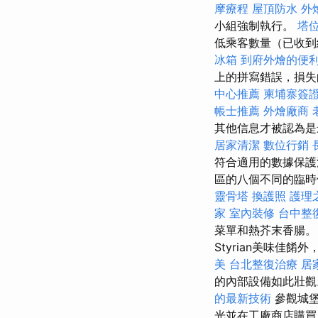
摩療程
屋頂防水
外燴
小組強制執行。
塔
低乘客數量（已收到
冰箱
到府外燴的便
上的拼寫錯誤，損失
中心推薦
柬埔寨簽
帳士推薦
外燴廠商
其他信息才被認為
居家清潔
數位行銷
符合適用的數據保護
區的八個不同的臨時
靈骨塔
換護照
護理
家
室內裝修
台中整
菜單和熱芥末香腸
Styrian美味
美
台北整復治療
居
的內部設備如此壯
的最新技術
參觀城堡
光並在工廠商店購