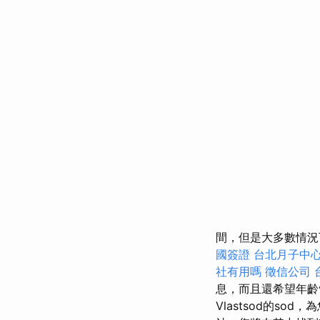
間，但是大多數情況下
國簽證
台北月子中
社有用嗎
徵信公司
息，而且還希望年齡v
Vlastsod的so