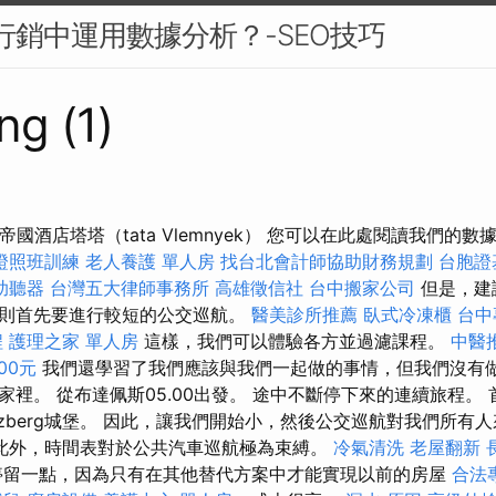
 行銷中運用數據分析？-SEO技巧
ng (1)
的帝國酒店塔塔（tata Vlemnyek） 您可以在此處閱讀我們的
證照班訓練
老人養護 單人房
找台北會計師協助財務規劃
台胞證
助聽器
台灣五大律師事務所
高雄徵信社
台中搬家公司
但是，建
則首先要進行較短的公交巡航。
醫美診所推薦
臥式冷凍櫃
台中
程
護理之家 單人房
這樣，我們可以體驗各方並過濾課程。
中醫
00元
我們還學習了我們應該與我們一起做的事情，但我們沒有
家裡。 從布達佩斯05.00出發。 途中不斷停下來的連續旅程。
tzberg城堡。 因此，讓我們開始小，然後公交巡航對我們所有
此外，時間表對於公共汽車巡航極為束縛。
冷氣清洗
老屋翻新
停留一點，因為只有在其他替代方案中才能實現以前的房屋
合法