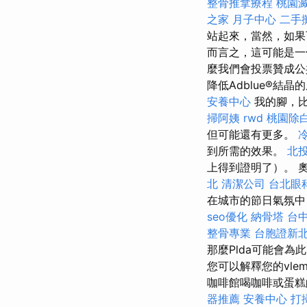
整骨推拿療程
桃園
之家 月子中心
二手
站起來，當然，如
而言之，這可能是
麼我們會投票贊成公
降低Adblue®結晶
安養中心
我的腳，
掃阿姨
rwd
桃園除
但可能還有更多。
到所需的效果。
北
上得到證明了）。 
北
清潔公司
台北眼
在城市的節日氣氛中
seo優化
納骨塔
台
整骨專業
台胞證新
那麼Plda可能會為此。
您可以解釋您的vle
咖啡館喝咖啡或蛋
器推薦
安養中心
打