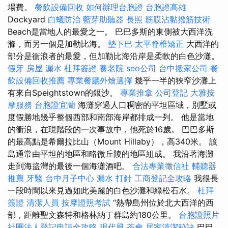
場費。
餐飲設備回收
如何辦理台胞證
台胞證高雄
Dockyard
白蟻防治
藍芽助聽器
長照
筋膜沾黏撥筋技術
Beach是當地人的最愛之一。 巴巴多斯的東側被大西洋洗
滌，而另一個是加勒比海。
墊下巴
太平脊椎矯正
大西洋的
部分是衝浪者的最愛，但加勒比海沿岸是柔軟的白色沙灘。
假牙
房屋 漏水
杜拜簽證
養老院
seo公司
台中搬家公司
餐
飲設備回收推薦
專業餐廳外燴選擇
幾乎一半的狹窄沙灘上
有來自Speightstown的銀沙。
專業推拿
公司登記
大雅按
摩服務
台胞證宜蘭
海灘穿過人口稠密的平坦區域，別墅或
度假勝地幾乎整個西部和南部海岸都排成一列。 他是當地
的衝浪，在現階段的一次事故中，他死於16歲。 巴巴多斯
的最高點是希爾拉比山（Mount Hillaby），高340米。 該
島通常由平坦的地區和略微丘陵的地區組成。 我沿著海灘
走到海盜灣的最後一個海灘酒吧。
合法專業徵信社
輔聽器
推薦
牙醫
台中月子中心
漏水 打針
工商登記全攻略
我很長
一段時間以來見過如此美麗的白色沙灘和綠松石水。
杜拜
簽證
清潔人員
按摩證照考試
“熱帶島州位於北大西洋的西
部，距離聖文森特和格林納丁群島約180公里。
台胞證照片
社團法人登記申請全攻略
現代風
茶會
居家清潔秘訣
巴巴