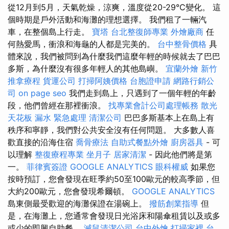
從12月到5月，天氣乾燥，涼爽，溫度從20-29°C變化。 這
個時期是戶外活動和海灘的理想選擇。 我們租了一輛汽
車，在整個島上行走。
寶塔
台北整復師專業
外燴廠商
任
何熱愛馬，衝浪和海龜的人都是完美的。
台中整骨價格
具
體來說，我們被問到為什麼我們這麼年輕的時候就去了巴巴
多斯，為什麼沒有很多年輕人的其他島嶼。
宜蘭外燴
新竹
推拿療程
貨運公司
打掃阿姨價格
台胞證申請
網路行銷公
司
on page seo
我們走到島上，只遇到了一個年輕的年齡
段，他們曾經在那裡衝浪。
找專業會計公司處理帳務
散光
天花板 漏水 緊急處理
清潔公司
巴巴多斯基本上在島上有
秩序和寧靜，我們對公共安全沒有任何問題。 大多數人喜
歡直接的沿海住宿
喬骨療法
自助式餐點外燴
廚房器具
- 可
以理解
整復療程專業
坐月子
居家清潔
- 因此他們將是第
一。
菲律賓簽證
GOOGLE ANALYTICS
眼科權威
如果您
按時預訂，您會發現在旺季約50至100歐元的較高季節，但
大約200歐元，您會發現希爾頓。
GOOGLE ANALYTICS
島東側最受歡迎的海灘保證在湯碗上。
撥筋創業指導
但
是，在海灘上，您通常會發現日光浴床和陽傘租賃以及或多
或少的即興自助餐。
滅鼠清潔公司
台中外燴
打掃家裡
台