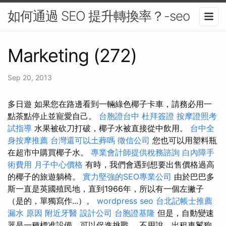
如何通過 SEO 提升轉換率？-seo
Marketing (272)
Sep 20, 2013
多日遊 如果您在路邊看到一輛綠色椰子卡車，請務必用一
點茶點停止並寵愛自己。
台胞證台中
杜拜簽證
按摩證照考
試指導
水果被砍刀打破，椰子水被直接從中飲用。
台中全
身按摩推薦
台灣還可以土葬嗎
徵信公司
您也可以用塑料瓶
在超市中購買椰子水。
專業會計師提供稅務諮詢
白內障手
術費用
月子中心價格
有時，我們會遇到想要出售價格過高
的椰子的旅遊躺椅。
實力堅強的SEO專業公司
由於巴巴多
斯一直是英國殖民地，直到1966年，所以有一個左撇子
（是的，單獨寫作...）。
wordpress seo
台北記帳士推薦
漏水 原因
附近牙醫
設計公司
台胞證基隆
但是，自動變速
器是一種標准設備，可以促進挑戰。 不用說，出租車鬣狗