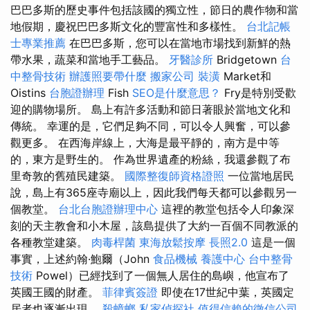
巴巴多斯的歷史事件包括該國的獨立性，節日的農作物和當
地假期，慶祝巴巴多斯文化的豐富性和多樣性。
台北記帳
士專業推薦
在巴巴多斯，您可以在當地市場找到新鮮的熱
帶水果，蔬菜和當地手工藝品。
牙醫診所
Bridgetown
台
中整骨技術
辦護照要帶什麼
搬家公司
裝潢
Market和
Oistins
台胞證辦理
Fish
SEO是什麼意思？
Fry是特別受歡
迎的購物場所。 島上有許多活動和節日著眼於當地文化和
傳統。 幸運的是，它們足夠不同，可以令人興奮，可以參
觀更多。 在西海岸線上，大海是最平靜的，南方是中等
的，東方是野生的。 作為世界遺產的粉絲，我還參觀了布
里奇敦的舊殖民建築。
國際整復師資格證照
一位當地居民
說，島上有365座寺廟以上，因此我們每天都可以參觀另一
個教堂。
台北台胞證辦理中心
這裡的教堂包括令人印象深
刻的天主教會和小木屋，該島提供了大約一百個不同教派的
各種教堂建築。
肉毒桿菌
東海放鬆按摩
長照2.0
這是一個
事實，上述約翰·鮑爾（John
食品機械
養護中心
台中整骨
技術
Powel）已經找到了一個無人居住的島嶼，他宣布了
英國王國的財產。
菲律賓簽證
即使在17世紀中葉，英國定
居者也逐漸出現。
殺蟑螂
私家偵探社
值得信賴的徵信公司