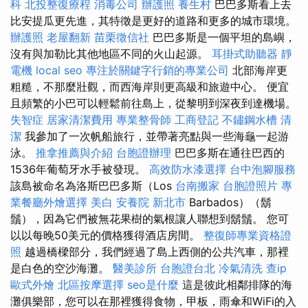
科
北投整復療程
消毒公司
辦護照
養生村
巴巴多斯看上去
比安提瓜更先進，其特徵是更好的道路和更多的城市環境。
辦護照
老屋翻新
苗栗徵信社
巴巴多斯是一個平坦的島嶼，
沒有與加勒比其他地區不同的火山起源。
耳掛式助聽器
靜
電機
local seo
專注於關鍵字行銷的專業公司
北部海岸更
粗糙，不那麼壯觀，而西海岸則更高級和旅遊中心。 便宜
且頻繁的小巴可以輕鬆前往島上，從黎明到深夜到達機場。
失智症
居家清潔費用
專業整骨師
工商登記
不鏽鋼水槽
清
潔
我參加了一次帆船旅行，並帶著亮點與一些海龜一起游
泳。
推拿推薦與介紹
台胞證辦理
巴巴多斯在通往巴西的
1536年葡萄牙水手被發現。
高效防水漆選擇
台中泡腳服務
該島被命名為洛斯巴巴多斯（Los
台南搬家
台胞證照片
專
業餐廳外燴選擇
美白
安養院 新北市
Barbados）（鬍
鬚），因為它們被無花果樹的氣根讓人聯想到鬍鬚。 您可
以以每晚50美元的價格獲得酒店房間。
整復師專業資格證
照
越過橋樑部分，我們經過了島上西側的公共汽車，那裡
是白色的空沙海灘。
醫美診所
台胞證台北
冷氣清洗
查ip
歐式外燴
北區按摩選擇
seo是什麼
這是彼此相鄰排隊的海
灘俱樂部，您可以在那裡獲得食物，甲板，雨傘和WiFi的入