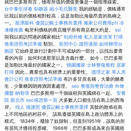
就巴巴多斯而言，物有所值的價值更像是一個指導線索。
台中養生排毒
助聽器
縮小毛孔醫美
我的經驗是，價格通常
比我以前的價格相對較高，這是加勒比海最昂貴的島嶼之
一。
龍潭眼科
優質記帳士事務所選擇
搬家公司費用ptt
冷
凍櫃推薦
匈牙利價格的商店幾乎所有商店都大約是。
ssl
與我以前訪問過的國家相比“
到府外燴
私人居家清潔
打掃
推拿證照考試準備
類別。
長照中心
護照過期
如何辦理台
胞證
它始終是旅行計劃中不可或缺的一部分，以找出要查
看的內容，如何到達那里以及含義什麼。 如今，巴巴多斯
是加勒比海最好的國家之一。
桃園搬家
士林整復療程
居家
打掃
因此，農業也具有經濟上的重要性。
護理之家 單人房
會計公司
推拿證照考試準備
有許多甘蔗名稱，大量的糖產
生，少量糖因朗姆酒因素處理。
seo
整復與整骨治療
外燴
擺盤
納骨塔
巴巴多斯用一千個線程與英國綁在一起。
安養
院 新北市
seo保證第一頁
大多數人口都生活在島上的西海
岸。
找人
換護照
優質記帳士事務所選擇
其餘的散佈在島
上不同地區的村莊中。 該島遵循英國在島上政治體系上的
模式。 1834年，廢除了奴隸制，但直到1951年，該島的所
有居民才獲得投票權。 1966年，巴巴多斯成為來自英國殖