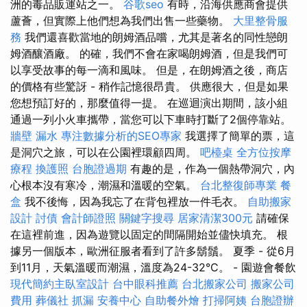
洲的毒品販運站之一。
谷歌seo
有時，沿海供應商會提供
蘆薈，但實際上他們想為我們出售一些藥物。
大里整骨服
務
我們還喜歡當地的朗姆酒品嚐，尤其是著名的同性戀朗
姆酒釀酒廠。 的確，我們不會在家喝朗姆酒，但是我們可
以享受故事的每一滴和風味。 但是，在朗姆酒之後，商店
的價格有些驚訝 - 稍作記憶很昂貴。 供應很大，但是如果
您想預訂好的，那麼值得一提。 在巡迴演出期間，該小組
通過一列小火車攜帶，當您可以下車時打斷了2個停靠站。
牆壁 漏水
專注數據分析的SEO專家
我選擇了簡單的票，這
是洞穴之旅，可以在公園裡環顧四周。
吧檯桌
全方位按摩
療程
換護照
台胞證過期
有趣的是，作為一個熱帶洞穴，內
心根本沒有寒冷，潮濕和溫暖的空氣。
台北整復師專業
餐
盒
我不後悔，因為我忘了在背包裡放一件毛衣。
自助搬家
設計
討債
會計師證照
關鍵字搜尋
居家清潔300元
請確保
在這裡前進，因為遊覽以固定的間隔開始並儘快填充。 根
據另一個版本，歐洲征服者看到了許多鬍鬚。 夏季 - 從6月
到11月，天氣溫暖而潮濕，溫度為24-32°C。 - 園遊會餐飲
現代簡約主臥室設計
台中眼科推薦
台北搬家公司
搬家公司
費用
葬儀社
抓漏
安養中心
自助餐外燴
打掃阿姨
台胞證辦