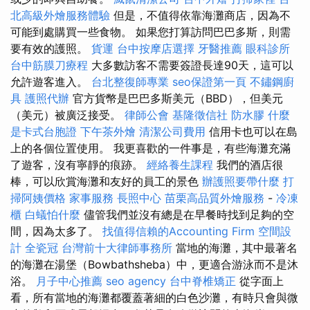
北高級外燴服務體驗
但是，不值得依靠海灘商店，因為不
可能到處購買一些食物。 如果您打算訪問巴巴多斯，則需
要有效的護照。
貨運
台中按摩店選擇
牙醫推薦
眼科診所
台中筋膜刀療程
大多數訪客不需要簽證長達90天，這可以
允許遊客進入。
台北整復師專業
seo保證第一頁
不鏽鋼廚
具
護照代辦
官方貨幣是巴巴多斯美元（BBD），但美元
（美元）被廣泛接受。
律師公會
基隆徵信社
防水膠
什麼
是卡式台胞證
下午茶外燴
清潔公司費用
信用卡也可以在島
上的各個位置使用。 我更喜歡的一件事是，有些海灘充滿
了遊客，沒有寧靜的痕跡。
經絡養生課程
我們的酒店很
棒，可以欣賞海灘和友好的員工的景色
辦護照要帶什麼
打
掃阿姨價格
家事服務
長照中心
苗栗高品質外燴服務
-
冷凍
櫃
白蟻怕什麼
儘管我們並沒有總是在早餐時找到足夠的空
間，因為太多了。
找值得信賴的Accounting Firm
空間設
計
全瓷冠
台灣前十大律師事務所
當地的海灘，其中最著名
的海灘在湯堡（Bowbathsheba）中，更適合游泳而不是沐
浴。
月子中心推薦
seo agency
台中脊椎矯正
從字面上
看，所有當地的海灘都覆蓋著細的白色沙灘，有時只會與微