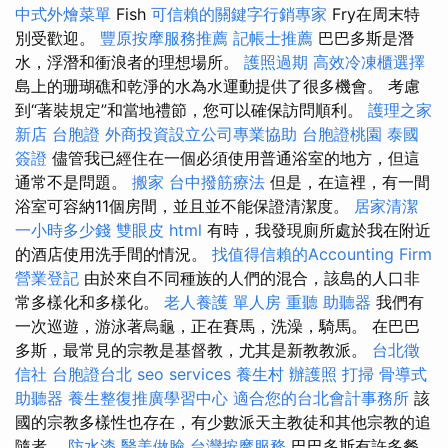
中式外燴菜單
Fish
可信賴的關鍵字行銷專家
Fry在周末特
別受歡迎。
豐原按摩服務推薦
記帳士推薦
巴巴多斯是潛
水，浮潛和衝浪者的理想場所。
護照過期
高效冷凍櫃選擇
島上的珊瑚礁和乾淨的水為水運動提供了很多機會。 考慮
到“著裝規定”和當地禮節，您可以確保訪問順利。
護理之家
新店
台胞證
外商投資設立公司專業協助
台胞證桃園
泰國
簽證
儘管我已經住在一個必須使用普通浴室的地方，但這
通常不是問題。
搬家
台中撥筋療法
但是，在這裡，有一間
浴室可容納11個房間，並且並不能保證清潔度。
居家清潔
一小時多少錢
雙眼皮
html
有時，我發現廁所處於我在附近
的酒店使用洗手間的情況。
找值得信賴的Accounting Firm
營業登記
由於來自不同種族的人們的混合，該島的人口非
常多樣化和多樣化。
老人養護 單人房
重聽 助聽器
我們有
一次巡遊，游泳著烏龜，正在賽馬，洗澡，騎馬。 在巴巴
多斯，最常見的宗教是基督教，尤其是新教教派。
台北徵
信社
台胞證台北
seo services
養生村
辦護照
打掃
骨導式
助聽器
養生整復推廣學習中心
適合您的台北會計事務所
該
國的宗教多樣性也存在，有少數派天主教徒和其他宗教的追
隨者。
防水漆
醫美做臉
台灣按摩服務
巴巴多斯有許多餐