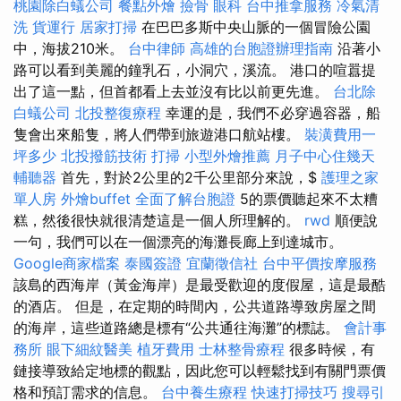
桃園除白蟻公司
餐點外燴
撿骨
眼科
台中推拿服務
冷氣清
洗
貨運行
居家打掃
在巴巴多斯中央山脈的一個冒險公園
中，海拔210米。
台中律師
高雄的台胞證辦理指南
沿著小
路可以看到美麗的鐘乳石，小洞穴，溪流。 港口的喧囂提
出了這一點，但首都看上去並沒有比以前更先進。
台北除
白蟻公司
北投整復療程
幸運的是，我們不必穿過容器，船
隻會出來船隻，將人們帶到旅遊港口航站樓。
裝潢費用一
坪多少
北投撥筋技術
打掃
小型外燴推薦
月子中心住幾天
輔聽器
首先，對於2公里的2千公里部分來說，$
護理之家
單人房
外燴buffet
全面了解台胞證
5的票價聽起來不太糟
糕，然後很快就很清楚這是一個人所理解的。
rwd
順便說
一句，我們可以在一個漂亮的海灘長廊上到達城市。
Google商家檔案
泰國簽證
宜蘭徵信社
台中平價按摩服務
該島的西海岸（黃金海岸）是最受歡迎的度假屋，這是最酷
的酒店。 但是，在定期的時間內，公共道路導致房屋之間
的海岸，這些道路總是標有“公共通往海灘”的標誌。
會計事
務所
眼下細紋醫美
植牙費用
士林整骨療程
很多時候，有
鏈接導致給定地標的觀點，因此您可以輕鬆找到有關門票價
格和預訂需求的信息。
台中養生療程
快速打掃技巧
搜尋引