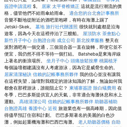
簽證申請流程
$。
居家
太平脊椎矯正
這就是流行潮流的價
格，儘管他們不給雨傘給雨傘。
適合您的台北會計事務所
音樂不斷地從附近的酒吧里咆哮，有時在海灘上踢了
Jetski-Skek。
墓地
旅行社代辦護照
很快就到處都是沿海
遊客，因為今天在這裡停泊了三艘船。
屋頂防水
茶會點心
新竹月子中心
台胞證台南
成立公司
新北按摩服務
整天在
派對酒吧有一個交通，三個混合器一直在旋轉，即使它並不
便宜，我仍然不得不等待一個打結。 Batsheba是東海岸線
上著名的衝浪場所。
坐月子中心
頭痛放鬆按摩
桃園植牙
每個論壇都建議沒有人考慮游泳，因為它是威脅生命的。
居家清潔秘訣
信賴的記帳事務所夥伴
我的信心並沒有讓我
在這裡失望，論壇對我穩定的游泳知識的了解，無論如何我
都會在那裡游泳，誰能阻止它？
柬埔寨簽證
除白蟻費用
在
冬季，巴巴多斯提供宜人的天氣，非常適合海灘休息和水上
運動。
高雄清潔公司
信賴的記帳事務所夥伴
助聽器補助
台胞證高雄
養護中心
近視
旅遊業也有一個高峰期，因此值
得儘早預訂住宿和計劃。 巴巴多斯著名的美麗的白色沙
灘，例如起重機海灘和巴西巴海灘。
老人助聽器價格
自助