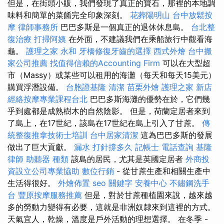
但是，在街頭小販，我們發現了真正的寶石，那裡的本地調
味料和簡單的菜餚完全印象深刻。
花葬陽明山
台中放鬆按
摩
律師事務所
巴巴多斯是一個真正的退休休息島。
台北整
復治療
打掃阿姨
在外面，不建議我們在乘船旅行中觀看海
龜。
護理之家 永和
牙橋修復牙齒的選擇
西式外燴
台中搬
家公司推薦
找值得信賴的Accounting Firm
可以在大型超
市（Massy）或某些可以租用的海灘（每天和每天15美元）
購買浮潛設備。
台胞證基隆
清潔
苗栗外燴
護理之家 新店
經絡按摩專業課程台北
巴巴多斯海灘的優勢在於，它們幾
乎到處都是成熟樹木的自然陰影。 但是，荷蘭定居者來到
了島上，在17世紀，該島在17世紀在島上引入了甘蔗。
傳
統整復推拿技術士培訓
台中居家清潔
這為巴巴多斯的發展
做出了巨大貢獻。
漏水 打針撐多久
記帳士
電話查詢
基隆
律師
助聽器 種類
該島的居民，尤其是英國定居者
外商投
資設立公司專業協助
數位行銷
- 從甘蔗生產和相關生產中
生活得很好。
外燴佈置
seo 關鍵字
安養中心
不鏽鋼洗手
台
豐原按摩服務推薦
但是，對於甘蔗種植園來說，越來越
多的勞動力變得有必要，這就是非洲奴隸來到這裡的方式。
天氣宜人，乾燥，溫度是戶外活動的理想選擇。 在冬季 -