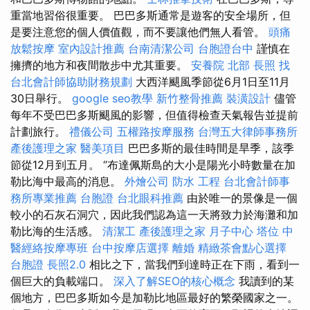
重當地習俗很重要。 巴巴多斯通常是遊客的安全場所，但
是要注意您的個人價值觀，而不要讓他們無人看管。
頭痛
放鬆按摩
室內設計推薦
台南清潔公司
台胞證台中
謹慎在
擁擠的地方和夜間散步中尤其重要。
安養院 北部
長照
找
台北會計師協助財務規劃
大西洋颶風季節從6月1日至11月
30日舉行。
google seo教學
新竹整骨推薦
裝潢設計
儘管
每年不受巴巴多斯颶風的影響，但值得檢查天氣報告並提前
計劃旅行。
禮儀公司
五權路按摩服務
台灣五大律師事務所
產後護理之家
醫美項目
巴巴多斯的最佳時間是旱季，該季
節從12月到五月。 “布達佩斯島的大小是陽光小時數量在加
勒比海中最高的消息。
外燴公司
防水 工程
台北會計師事
務所專業推薦
台胞證
台北眼科推薦
由於唯一的景像是一個
較小的石灰石洞穴，因此我們認為這一天將致力於海灘和加
勒比海的生活感。
清潔工
產後護理之家 月子中心
塔位
中
醫經絡按摩專班
台中按摩店選擇
離婚
精緻茶會點心選擇
台胞證
長照2.0
相比之下，當我們到達時正在下雨，看到一
個巨大的負載端口。
深入了解SEO的核心概念
我讀到的某
個地方，巴巴多斯如今是加勒比地區最好的繁榮國家之一。