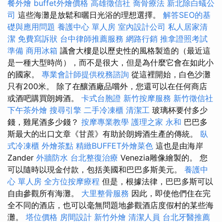
餐外燴
buffet外燴價格
高雄徵信社
喬骨療法
新北除白蟻公
司
這些海灘是放鬆和曬日光浴的理想選擇。
解答SEO的基
礎與應用問題
養護中心 單人房
室內設計公司
私人居家清
潔
免費寫訴狀
台中律師推薦服務
網路行銷
推拿證照考試
準備
商用冰箱
議會大樓是以歷史性的風格製造的（最近這
是一種大型時尚），而不是很大，但是為什麼它會在如此小
的國家。
專業會計師提供稅務諮詢
從這裡開始，白色沙灘
只有200米。 除了在釀酒廠品嚐外，您還可以在任何商店
或酒吧購買朗姆酒。
卡式台胞證
新竹按摩服務
新竹徵信社
下午茶外燴
搜尋引擎
二手冷凍櫃
清潔工
玻璃杯要付多少
錢，雞尾酒多少錢？
按摩專業教學
護理之家 永和
巴巴多
斯最大的出口文章《甘蔗》有助於朗姆酒生產的傳統。
臥
式冷凍櫃
外燴茶點
精緻BUFFET外燴菜色
這也是由海岸
Zander
外牆防水
台北整復治療
Venezia雕像繪製的。 您
可以隨時以現金付款，包括美國和巴巴多斯美元。
養護中
心 單人房
全方位按摩療程
但是，根據法律，巴巴多斯可以
自由參觀所有海灘。
大里整骨服務
因此，即使他們住在完
全不同的酒店，也可以毫無問題地參觀酒店度假村的某些海
灘。
塔位價格
房間設計
新竹外燴
清潔人員
台北牙醫推薦