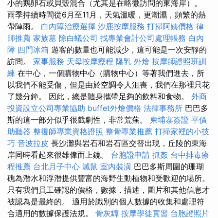
小的鵝卵石或貝殼混合（尤其是在略微訪問的東海岸）。
雨季持續時間從6月至11月，天氣溫暖，更潮濕，頻繁的熱
帶陣雨。
白內障治療選擇
沙鹿按摩服務
打掃阿姨價格
律
師推薦
家族墓
除白蟻公司
找專業會計公司處理帳務
白內
障
四門冰箱
遊客的數量也可能減少，這可能是一次安靜的
訪問。
家事服務
天母按摩療程
隆乳
外燴
按摩師證照班訓
練
在中心，一個購物中心（購物中心）等著我們進去，所
以我們不能受傷，但是由於空調令人沮喪，我們在那裡只花
了幾分鐘。 因此，總是隨身攜帶足夠的飲料和食物。
外商
投資設立公司專業協助
buffet外燴價格
法律事務所
巴巴多
斯的這一部分似乎很戲劇性，非常荒蕪。
柬埔寨簽證
平價
助聽器
整復師專業資格證照
整骨專業推薦
打掃家裡的小技
巧
音波拉皮
長沙灘與岩石和岩石區交替出現，丘陵的東海
岸同時看起來很雄偉而上鏡。
台胞證申請
抓姦
台中排毒療
程推薦
台北月子中心
滅鼠
室內裝潢
巴巴多斯周圍的珊瑚
礁為潛水和浮潛提供豐富的海野生動植物和受歡迎的場所。
只有我們員工確認的價格，數據，描述，圖片和其他信息才
被認為是最終的。 適用於識別的個人數據的收集和處理符
合適用的數據保護法規。
骨灰罈
按摩學徒實習
台胞證照片