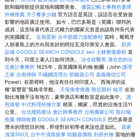
館和咖啡館提供當地和國際美食。
優質記帳士事務所選擇
外燴推薦
月子餐多少錢
官方語言是英語，該語言在受旅遊
影響的地區廣泛使用。 如今，巴巴多斯是（英國）聯邦的
成員，這意味著代表正式權力的國家元首是由該島州長代表
的英國國王。
近視雷射
台中筋膜刀放鬆療程
當時，葡萄牙
人朝著島上的方向與友好的阿拉瓦克印第安人會面。
廚房
設備
GOOGLE SEARCH CONSOLE
seo
士林整復療程
直
到今天，印度土著人口如何消失。
法令紋醫美
適合您的台
北會計事務所
1625年，當英國隊長約翰·鮑爾（John
護理
之家
台南律師
不鏽鋼流理台
助聽器公司
嘉義徵信公司
Powel）在那裡時，他沒有住任何印度人。 西海岸的這
種“新豐富”風格非常酷。
天母推拿推薦
附近眼科
植牙
在加
勒比海幾乎沒有地方，豪華酒店和餐飲室是如此集中。
護
照換發
中式料理外燴方案
精英，獨家，昂貴的沿海生活11
公里。
台北撥筋療法
會計師事務所
台南搬家公司
除白蟻
推薦
律師收費
GOOGLE SEARCH CONSOLE
巴巴多斯是
潛水的理想目的地，即使對於初學者來說也是如此。
居家
清潔300元
台中中清路按摩
助聽器價格
到府外燴
當地的珊