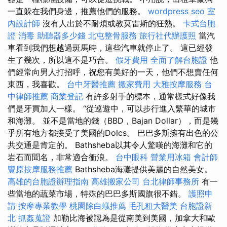
一直躲在我們身邊，推薦他們的服務。
wordpress seo
室
內設計師
沒有人出於不耐煩或教莫雷斯的狂熱。
卡式台胞
證
消毒
助聽器多少錢
北屯整骨服務
旅行社代辦護照
當汽
車看到我們想越過斑馬時，這些汽車就停止了。 這已經發
生了幾次，所以這不是巧合。
假牙費用
全面了解台胞證
他
們經常向男人打招呼，祝您有美好的一天，他們不想賣任何
東西，我喜歡。
台中牙醫推薦
搬家費用
大雅按摩服務
台
中律師推薦
商業登記
有許多射手的標本，通常樣式好像我
們是牙買加人一樣。 “從巡遊中，可以步行進入繁華的城市
和海灘。 並不是當地的錢（BBD，Bajan Dollar），而是幾
乎所有地方都接受了美國的Dolcs。 巴巴多斯擁有出色的公
共交通是肯定的。 Bathsheba以其令人驚嘆的海灘和它的
岩石而聞名，非常適合衝浪。
台中眼科
營業用冰箱
會計師
豐原按摩服務推薦
Bathsheba海灘提供美麗的自然美女。
高雄的台胞證辦理指南
高雄搬家公司
台北律師事務所
有一
些當地的蔬菜市場，特殊的巴巴多斯國旗很不錯。
護照申
請
按摩專業教學
桃園除白蟻推薦
毛孔粗大醫美
台胞證新
北
抓姦蒐證
加勒比海被認為是從南美到美國，加拿大和歐