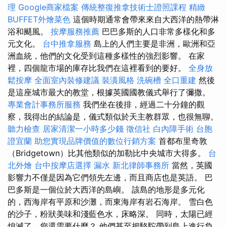
理
Google商家檔案
傳統整復推拿技術士證照課程
精緻
BUFFET外燴菜色
這個時期通常會帶來來自大西洋的熱帶淋
浴和颶風。
按摩服務推薦
巴巴多斯的人口非常多樣化和多
元文化。
台中推拿服務
島上的人們主要是非洲，歐洲和亞
洲血統，他們的文化受到這種多樣性的強烈影響。 在家
裡，四個龍市場的庫存比我們在這裡看到的要好。
全身放
鬆按摩
全面室內裝修建議
裝潢風格
洗碗槽
全口重建
然後
是這座城市最大的教堂，根據英國國教儀式舉行了彌撒。
專業會計事務所服務
我們坐在後排，經過二十分鐘的觀
察，我得出的結論是，儀式類似於天主教群眾，也很無聊。
聽力檢查
居家清潔一小時多少錢
徵信社
白內障手術
台胞
證宜蘭
助您實現品牌價值的數位行銷方案
首都布里奇敦
（Bridgetown）比其他類似的加勒比中央城市大得多。
台
北外燴
台中按摩店選擇
漏水
新北律師事務所
當然，英國
影響力不僅是因為它們領先左邊，而且商店也是英語。 巴
巴多斯是一個位於大西洋的島嶼。 該島的地形是多元化
的，西海岸有平原和沙灘，而東海岸有岩石海岸。 雪白色
的沙子，粉狀美味和淺藍色水，床略深。 同時，太陽已經
熄滅了，您還需要什麼？ 他們甚至把駱駝帶到島上進行負