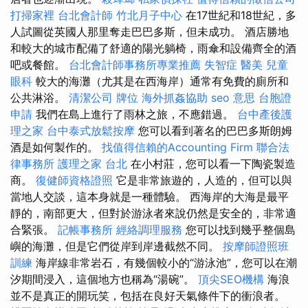
打掃家裡
台北會計師
竹北月子中心
在17世紀和18世紀，多
人試圖從英國人那里奪走巴巴多斯，但未成功。 酒店勝地
和較大的城市配備了舒適的陽光躺椅，雨傘和設備齊全的酒
吧或餐館。
台北會計師事務所專業推薦
失智症
醫美
兒童
眼科
較大的海灘（尤其是在西海岸）通常有免費的廁所和
公共淋浴。
清潔公司
牌位
海外抓姦協助
seo 意思
台胞證
申請
我們在島上進行了雨林之旅，不應錯過。
台中產後護
理之家
台中泰式放鬆按摩
您可以看到著名的巴巴多斯朗姆
酒是如何製作的。
找值得信賴的Accounting Firm
聯合法
律事務所
護理之家 台北
在小村莊，您可以看一下陶瓷製造
商。
復健師資格證照
它是非常旅遊的，人造的，但可以與
當地人交談，這本身就是一種體驗。 西海岸的大海是最平
靜的，南部更大，但對於游泳者來說仍然是安全的，非常適
合緊張。
記帳事務所
經絡調理服務
您可以找到幾乎整個島
嶼的海灘，但是它們從岸到岸邊截然不同。
按摩師證照班
訓練
海岸線非常岩石，有幾個較小的“游泳池”，您可以在潮
汐期間浸入，這個地方也稱為“湯碗”。
頂尖SEO機構
海浪
並不是真正的開玩笑，包括在良好天氣條件下的衝浪者。