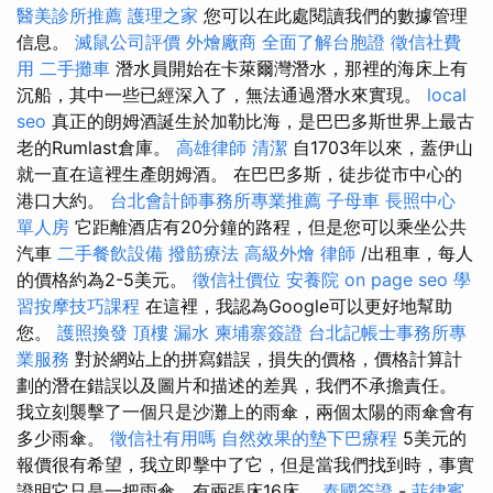
醫美診所推薦
護理之家
您可以在此處閱讀我們的數據管理
信息。
滅鼠公司評價
外燴廠商
全面了解台胞證
徵信社費
用
二手攤車
潛水員開始在卡萊爾灣潛水，那裡的海床上有
沉船，其中一些已經深入了，無法通過潛水來實現。
local
seo
真正的朗姆酒誕生於加勒比海，是巴巴多斯世界上最古
老的Rumlast倉庫。
高雄律師
清潔
自1703年以來，蓋伊山
就一直在這裡生產朗姆酒。 在巴巴多斯，徒步從市中心的
港口大約。
台北會計師事務所專業推薦
子母車
長照中心
單人房
它距離酒店有20分鐘的路程，但是您可以乘坐公共
汽車
二手餐飲設備
撥筋療法
高級外燴
律師
/出租車，每人
的價格約為2-5美元。
徵信社價位
安養院
on page seo
學
習按摩技巧課程
在這裡，我認為Google可以更好地幫助
您。
護照換發
頂樓 漏水
柬埔寨簽證
台北記帳士事務所專
業服務
對於網站上的拼寫錯誤，損失的價格，價格計算計
劃的潛在錯誤以及圖片和描述的差異，我們不承擔責任。
我立刻襲擊了一個只是沙灘上的雨傘，兩個太陽的雨傘會有
多少雨傘。
徵信社有用嗎
自然效果的墊下巴療程
5美元的
報價很有希望，我立即擊中了它，但是當我們找到時，事實
證明它只是一把雨傘，有兩張床16床，
泰國簽證
-
菲律賓