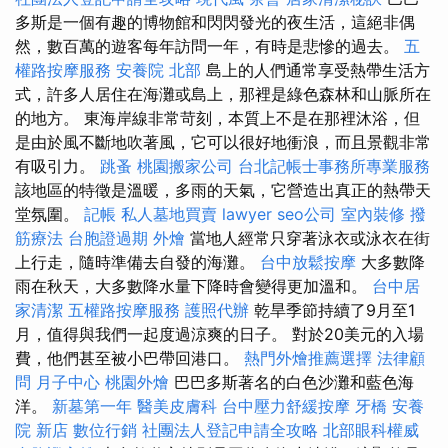
多斯是一個有趣的博物館和閃閃發光的夜生活，這絕非偶
然，數百萬的遊客每年訪問一年，有時是悲慘的過去。
五
權路按摩服務
安養院 北部
島上的人們通常享受熱帶生活方
式，許多人居住在海灘或島上，那裡是綠色森林和山脈所在
的地方。 東海岸線非常苛刻，本質上不是在那裡沐浴，但
是由於風不斷地吹著風，它可以很好地衝浪，而且景觀非常
有吸引力。
跳蚤
桃園搬家公司
台北記帳士事務所專業服務
該地區的特徵是溫暖，多雨的天氣，它營造出真正的熱帶天
堂氛圍。
記帳
私人墓地買賣
lawyer
seo公司
室內裝修
撥
筋療法
台胞證過期
外燴
當地人經常只穿著泳衣或泳衣在街
上行走，隨時準備去自發的海灘。
台中放鬆按摩
大多數降
雨在秋天，大多數降水量下降時會變得更加溫和。
台中居
家清潔
五權路按摩服務
護照代辦
乾旱季節持續了9月至1
月，值得與我們一起度過涼爽的日子。 對於20美元的入場
費，他們甚至被小巴帶回港口。
熱門外燴推薦選擇
法律顧
問
月子中心
桃園外燴
巴巴多斯著名的白色沙灘和藍色海
洋。
新墓第一年
醫美皮膚科
台中壓力舒緩按摩
牙橋
安養
院 新店
數位行銷
社團法人登記申請全攻略
北部眼科權威