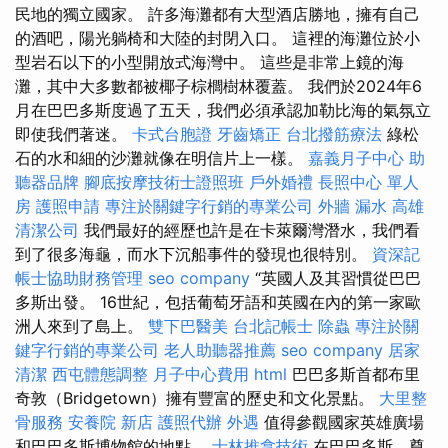
民地的獨立國家。 許多海灘都有大型酒店勝地，擁有自己
的酒吧，陽光躺椅和大陸的封閉入口。 這裡的海灘位於小
型岩石以下的小型開放式海灣中。 這些是非常上鏡的海
灘，其中大多數都被椰子棕櫚樹林覆蓋。 我們於2024年6
月在巴巴多斯度過了五天，我們必須承認加勒比海的氣氛立
即使我們著迷。
卡式台胞證
牙齒矯正
台北撥筋療法
綠松
石的水和細的沙灘就像在明信片上一樣。
嘉義月子中心
助
聽器品牌
腳底按摩技術士證照班
戶外婚禮
長照中心 單人
房
護照申請
專注於關鍵字行銷的專業公司
外牆 漏水
高雄
清潔公司
我們最好的經歷也許是在卡萊爾灣潛水，我們看
到了很多海龜，而水下沉船事件的發現也很特別。
資深記
帳士協助財務管理
seo company
“英國人及其習慣從巴巴
多斯出發。 16世紀，包括葡萄牙語和英國在內的第一家歐
洲人來到了島上。
雙下巴醫美
台北記帳士
除蟲
專注於關
鍵字行銷的專業公司
老人助聽器推薦
seo company
居家
清潔
西屯體態調整
月子中心費用
html
巴巴多斯首都布里
奇敦（Bridgetown）擁有豐富的歷史和文化景點。
大里整
骨服務
安養院 新店
護照代辦
外遇
值得參觀國家英雄廣場
和巴巴多斯博物館的地點。
士林推拿技術
在巴巴多斯，尊