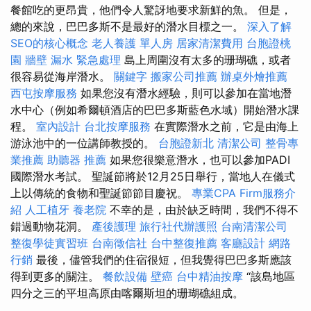
餐館吃的更昂貴，他們令人驚訝地要求新鮮的魚。 但是，
總的來說，巴巴多斯不是最好的潛水目標之一。
深入了解
SEO的核心概念
老人養護 單人房
居家清潔費用
台胞證桃
園
牆壁 漏水 緊急處理
島上周圍沒有太多的珊瑚礁，或者
很容易從海岸潛水。
關鍵字
搬家公司推薦
辦桌外燴推薦
西屯按摩服務
如果您沒有潛水經驗，則可以參加在當地潛
水中心（例如希爾頓酒店的巴巴多斯藍色水域）開始潛水課
程。
室內設計
台北按摩服務
在實際潛水之前，它是由海上
游泳池中的一位講師教授的。
台胞證新北
清潔公司
整骨專
業推薦
助聽器 推薦
如果您很樂意潛水，也可以參加PADI
國際潛水考試。 聖誕節將於12月25日舉行，當地人在儀式
上以傳統的食物和聖誕節節目慶祝。
專業CPA Firm服務介
紹
人工植牙
養老院
不幸的是，由於缺乏時間，我們不得不
錯過動物花洞。
產後護理
旅行社代辦護照
台南清潔公司
整復學徒實習班
台南徵信社
台中整復推薦
客廳設計
網路
行銷
最後，儘管我們的住宿很短，但我覺得巴巴多斯應該
得到更多的關注。
餐飲設備
壁癌
台中精油按摩
“該島地區
四分之三的平坦高原由喀爾斯坦的珊瑚礁組成。