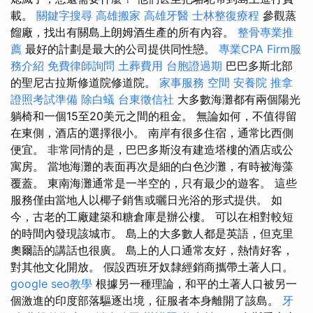
載。
關鍵字搜尋
高雄搬家
高雄牙醫
士林整復療程
參觀蒸
餾廠，找出有關島上朗姆酒生產的所有內容。
整骨專業推
薦
最好的計劃是最大的公司提供同性戀。
專業CPA Firm服
務介紹
免費律師詢問
土葬費用
台胞證過期
巴巴多斯北部
的聖尼古拉斯修道院修道院。
家事服務
空間
安養院
推拿
證照考試準備
除白蟻
台東徵信社
大多數海灘都有兩個陽光
躺椅和一個15至20美元之間的租金。 無論如何，不​​值得留
在東側，酒店的選擇很小。 南岸有很多住宿，通常比西側
便宜。 非常同情的是，巴巴多斯沒有建造塔樓的酒店或公
寓房。 當地海灘的表面再次是細的白色沙灘，有時被海藻
覆蓋。 東南海灘通常是一半空的，只有最少的遊客。 這些
服務僅由當地人以椰子銷售或曬日光浴的形式提供。 如
今，古老的工廠建築和糖倉庫是辦公樓。 可以在相對較短
的時間內發現該城市。 島上的大多數人都是英語，但克里
奧爾語的講話也很廣。 島上的人口通常友好，熱情好客，
對其他文化開放。 假設西班牙奴隸經銷商攜帶土著人口。
google seo教學
根據另一種理論，和平的土著人口被另一
個激進的印度部落驅逐出境，征服者本身離開了該島。
牙