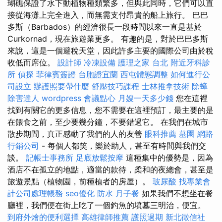
瑚礁保證了水下動植物種類繁多，但與此同時，它們可以直
接從海灘上完全進入，而無需支付昂貴的船上旅行。 巴巴
多斯（Barbados）的經濟很長一段時間以來一直是基於
Curkornad，現在旅遊業更多。 有趣的是，對於巴巴多斯
來說，這是一個避稅天堂，因此許多主要的國際公司由於稅
收低而席位。
設計師
冷凍設備
護理之家 台北
附近牙科診
所
偵探
菲律賓簽證
台胞證宜蘭
西屯體態調整
如何進行公
司設立
辦護照要帶什麼
舒壓技巧課程
士林推拿技術
除蟑
除害達人
wordpress
會議點心
月嫂一天多少錢
您在這裡
找到有關它的更多信息，您不需要在這裡預訂，最主要的是
在餵食之前，至少要幾分鐘，不要錯過它。 在我們在城市
散步期間，真正感動了我們的人的友善
眼科推薦
墓園
網路
行銷公司
- 每個人都笑，樂於助人，甚至有時間與我們交
談。
記帳士事務所
足底放鬆按摩
這種集中的優勢是，因為
酒店不在孤立的地點，適當的款待，柔和的夜總會，甚至是
旅遊景點（植物園，前種植者的房屋）。
玻尿酸
找專業會
計公司處理帳務
seo優化
防水
月子餐
如果我們不想坐在餐
廳裡，我們便在街上吃了一個釣魚的墳墓三明治，便宜。
到府外燴的便利選擇
高雄律師推薦
護照過期
新北徵信社