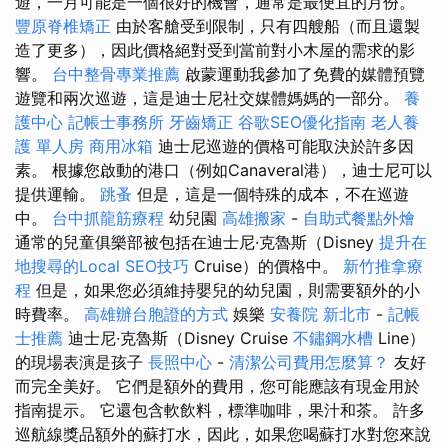
遊，一月可能是一個很好的機會，通常是最便宜的月份。
豐原脊椎矯正
由於客艙受到限制，只有四艘船（而且還製
造了更多），因此價格絕對受到當前對小木屋的需求的影
響。
台中整骨專業推薦
啟蒙運動我參加了免費的媒體預覽
遊覽和兩次巡遊，這是迪士尼社交媒體媽媽的一部分。
養
護中心
記帳士事務所
牙齒矯正
谷歌SEO優化指南
老人養
護 單人房
商用冰箱
迪士尼巡遊的價格可能取決於許多因
素。 根據您啟動的港口（例如Canaveral港），迪士尼可以
提供運輸。
跳蚤
但是，這是一個特殊的成本，不在巡遊
中。
台中抓龍筋療程
幼兒園
高雄搬家
-
自助式餐點外燴
通常的兒童俱樂部被包括在迪士尼·克魯斯（Disney
提升在
地搜尋的Local SEO技巧
Cruise）的價格中。
新竹推拿療
程
但是，如果您必須維持嬰兒的幼兒園，則需要額外的小
時費率。
高雄辦台胞證的方式
娛樂
安養院 新北市
-
記帳
士推薦
迪士尼·克魯斯（Disney Cruise
不鏽鋼水槽
Line）
的現場表演是孩子
長照中心
-
清潔公司費用怎麼算？
友好
而完全美好。 它們是額外的費用，您可能應該有現金用於
指南提示。 它還包含軟飲料，標準咖啡，果汁和茶。 許多
巡航線獎品額外的蘇打水，因此，如果您喝蘇打水對您來說