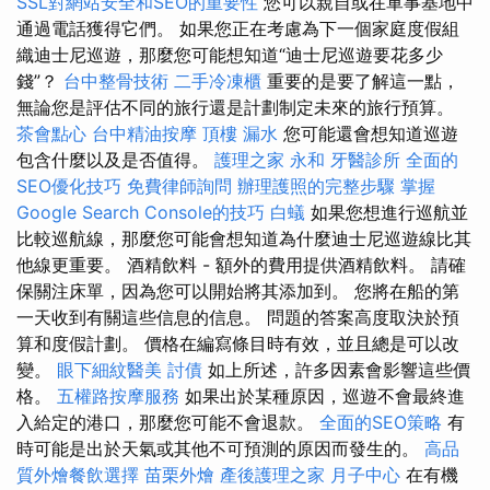
SSL對網站安全和SEO的重要性
您可以親自或在軍事基地中
通過電話獲得它們。 如果您正在考慮為下一個家庭度假組
織迪士尼巡遊，那麼您可能想知道“迪士尼巡遊要花多少
錢”？
台中整骨技術
二手冷凍櫃
重要的是要了解這一點，
無論您是評估不同的旅行還是計劃制定未來的旅行預算。
茶會點心
台中精油按摩
頂樓 漏水
您可能還會想知道巡遊
包含什麼以及是否值得。
護理之家 永和
牙醫診所
全面的
SEO優化技巧
免費律師詢問
辦理護照的完整步驟
掌握
Google Search Console的技巧
白蟻
如果您想進行巡航並
比較巡航線，那麼您可能會想知道為什麼迪士尼巡遊線比其
他線更重要。 酒精飲料 - 額外的費用提供酒精飲料。 請確
保關注床單，因為您可以開始將其添加到。 您將在船的第
一天收到有關這些信息的信息。 問題的答案高度取決於預
算和度假計劃。 價格在編寫條目時有效，並且總是可以改
變。
眼下細紋醫美
討債
如上所述，許多因素會影響這些價
格。
五權路按摩服務
如果出於某種原因，巡遊不會最終進
入給定的港口，那麼您可能不會退款。
全面的SEO策略
有
時可能是出於天氣或其他不可預測的原因而發生的。
高品
質外燴餐飲選擇
苗栗外燴
產後護理之家 月子中心
在有機