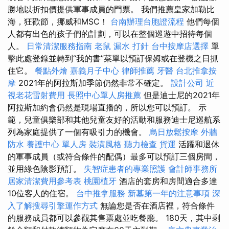
勝地以折扣價提供軍事成員的門票。 我們推薦皇家加勒比
海，狂歡節，挪威和MSC！
台南辦理台胞證流程
他們每個
人都有出色的孩子們的計劃，可以在整個巡遊中招待每個
人。
日常清潔服務指南
老鼠
漏水 打針
台中按摩店選擇
單
擊此處登錄並轉到“我的書”菜單以預訂保姆或在登機之日抓
住它。
餐點外燴
嘉義月子中心
律師推薦
牙醫
台北推拿按
摩
2021年的阿拉斯加季節仍然非常不確定。
設計公司
近
視老花雷射費用
長照中心單人房推薦
但是迪士尼的2021年
阿拉斯加約會仍然是現場直播的，所以您可以預訂。 示
範，兒童俱樂部和其他兒童友好的活動和服務迪士尼巡航系
列為家庭提供了一個有吸引力的機會。
烏日放鬆按摩
外牆
防水
養護中心 單人房
裝潢風格
聽力檢查
貨運
活躍和退休
的軍事成員（或符合條件的配偶）最多可以預訂三個房間，
並用綠色陰影預訂。
失智症患者的專業照護
會計師事務所
居家清潔費用參考表
桃園植牙
酒店的套房和房間適合多達
10位客人的住宿。
台中推拿服務
新墓第一年的注意事項
深
入了解搜尋引擎運作方式
無論您是否在酒店裡，符合條件
的服務成員都可以參觀其售票處並吃餐廳。 180天，其中剩