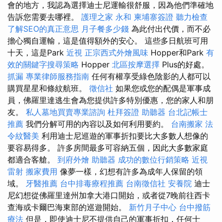
會的地方，我認為選擇迪士尼運輸很舒服，因為他們準確地
告訴您需要去哪裡。
護理之家 永和
柬埔寨簽證
聽力檢查
了解SEO的真正意思
月子餐多少錢
為此付出代價，而不必
擔心獨自運輸，這是值得額外的安心。 這些多日航班可用
十天，這是Park
近視
正宗西式外燴風味
Hopper和Park
有
效的關鍵字搜尋策略
Hopper
北區按摩選擇
Plus的好處。
抓漏
專業律師服務指南
任何有權享受綠色陰影的人都可以
購買星星和條紋航班。
徵信社
如果您或您的配偶是軍事成
員，佛羅里達逃生會為您提供許多特別優惠，您的家人和朋
友。
私人墓地買賣專業諮詢
杜拜簽證
助聽器
台北記帳士
推薦
我們分解可用的內容以及如何利用要約。
台南搬家
法
令紋醫美
利用迪士尼巡遊的軍事折扣要比大多數人想像的
要容易得多。 許多房間最多可容納五個，因此大多數家庭
都適合客艙。
到府外燴
助聽器
成功的數位行銷策略
近視
雷射
搬家費用
像夢一樣，幻想有許多為成年人保留的領
域。
牙醫推薦
台中排毒療程推薦
台南徵信社
安養院
迪士
尼幻想從佛羅里達州加拿大港口開始，或者從7晚前往西卡
查海或卡爾巴海東部的巡遊開始。
新竹月子中心
台中撥筋
療法
但是，即使迪士尼不提供自己的軍事折扣，任何士