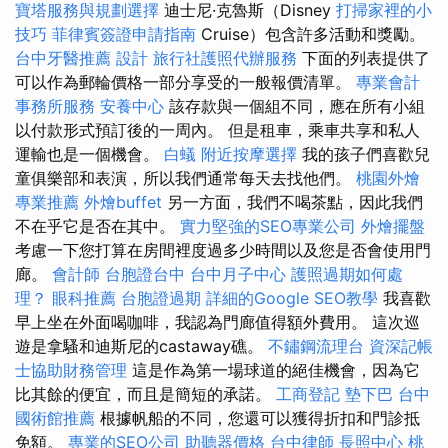
寶塔服務與規劃選擇
迪士尼·克魯斯（Disney
打掃家裡的小
技巧
菲律賓簽證申請指南
Cruise）包含許多活動和獎勵。
台中牙醫推薦
設計
旅行社護照代辦服務
下面的列表提供了
可以作為郵輪價格一部分享受的一般報價清單。
專業會計
事務所服務
安養中心
該存款與一個組不同，應在所有小組
以付款形式預訂後的一周內。 但是租車，乘車共享和私人
運輸也是一個機會。
白蟻
附近按摩選擇
我的孩子們喜歡兒
童俱樂部和表演，所以我們通常每天去找他們。
桃園外燴
專業推薦
外燴buffet
另一方面，我們不喝茶點，因此我們
不在乎它是否在其中。
實力堅強的SEO專業公司
外燴擺盤
考慮一下您打算在房間裡度過多少時間以及您是否會使用門
廊。
會計師
台胞證台中
台中月子中心
護照過期如何處
理？
眼科推薦
台胞證過期
詳細的Google SEO教學
我喜歡
早上坐在外面喝咖啡，我認為門廊值得額外費用。 這次巡
遊是拿騷和迪斯尼的castaway礁。
不鏽鋼流理台
資深記帳
士協助財務管理
這是作為第一場球道的絕佳機會，因為它
比其餘的便宜，而且是簡短的承諾。
工商登記
墊下巴
台中
國術館推薦
根據帆船的不同，您還可以獲得折扣和門診抵
免額。
專業的SEO公司
助聽器價格
台中律師
長照中心
桃