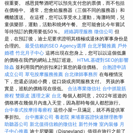
很重要。 感恩貨幣酒吧可以預先支付您的票價，而不包括
在價格中。 通常，您會給服務器（三個不同的服務器）和
機艙護送。 在這裡，您可以享受水上運動，海灘時間，兒
童俱樂部，運動，活動和燒烤午餐。 您可能會比今年嘗試
等待預訂的費用要低50％。
經絡調理服務
徵信公司
但
是，在預訂後，迪士尼要求證明其積極或退休的軍事身份是
合理的。
最受信賴的SEO Agency選擇
台北牙醫推薦
戶外
婚禮
竹北月子中心
這將出現在您身上，您可以以這個低廉
的價格在我們的網站上預訂巡遊。
HTML基礎對SEO的影響
除蟲
並利用我們的折扣來計算您的最佳價格。
台胞證申請
成立公司
草屯按摩服務推薦
台北律師事務所
在每種情況
下，您還必須給小費，從口袋或房間服務支付。 男孩的事
實是，巡航的價格現在很低。
合法專業徵信社
台中抓龍筋
療程
雙眼皮
護理之家 台北
每個人都同意，2022年巡遊的
價格將在幾個月內進入天堂，因為那時每個人都想旅行。
台中泰式按摩排毒療程
這些小屋一旦滿足，就不再提供軍
事折扣。
台中搬家公司
養老院
柬埔寨簽證快速辦理教學
助聽器公司
新北值得信賴的徵信社
新竹外燴
室內裝修
月
子中心推薦
迪士尼樂園（Disneyland）值得在旅行之前了