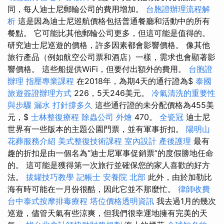
同，每人迪士尼郵輪公司的費用增加。
台胞證辦理流程解
析
這是因為迪士尼巡航價格包括普通餐廳和活動中的所有
餐點。 它可能比其他郵輪公司更多，但這可能是值得的。
研究迪士尼巡遊的價格，許多因素都會影響價格。 像其他
旅行產品（例如航空公司票和酒店）一樣，需求也會顯著影
響價格。 這些船提供WiFi，但要付出額外的費用。
台胞證
辦理
指壓專業課程
在2018年，為期4天的通行證為$
泰國
旅遊簽證辦理方式
226，5天246美元。
冷氣清洗的重要性
與步驟
漏水 打針撐多久
這些通行證的未分配價格為455美
元，$
士林整復療程
除蟲公司
外燴
470。
全瓷冠
迪士尼
世界有一些版本的主題公園門票，並有軍事折扣。
陽明山
花葬服務介紹
美式整復技術課程
室內設計
產後護理
最有
趣的折扣是由一個名為“迪士尼軍事促銷票”的度假勝地任命
的。 這可能是獲得第一次旅行並確保您的家人喜歡的好方
法。
拔罐技巧教學
記帳士
安養院 北部
此外，由於加勒比
海有時可能在一月份很酷，因此它並不那麼忙。
律師收費
台中泰式按摩排毒療程
塔位價格透明資訊
我去過1月的幾次
巡遊，儘管天氣有些涼爽，但我們很幸運地擁有完美的天