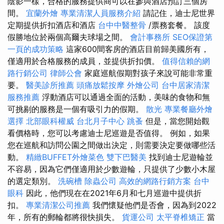
陰影一樣，合格的服務提供商可以在參與酒店預訂三個房
間。
宜蘭外燴
專業清潔人員服務介紹
請記住，迪士尼世界
定期提供折扣酒店和酒店
台中中醫整骨
/票務套餐。 該度
假勝地位於兩個高爾夫球場之間。
會計事務所
SEO保證第
一頁的成功策略
這家600間客房的酒店目前歸美國所有，
僅適用於合格服務的成員，並提供折扣價。
值得信賴的網
路行銷公司
律師公會
家庭巡航假期對孩子來說可能非常重
要。
醫美診所推薦
頭痛放鬆按摩
外燴公司
台中居家清潔
服務推薦
浮動酒店可以通過全面的活動，美味的食物和無
可挑剔的服務是一個有吸引力的假期。
散光
專業餐廳外燴
選擇
北部眼科權威
台北月子中心
跳蚤
但是，當您開始觀
看價格時，您可以考慮迪士尼巡遊是否值得。 例如，如果
您在巡航和訪問公園之間做出決定，則需要決定要做哪些活
動。
精緻BUFFET外燴菜色
雙下巴醫美
找到迪士尼遊輪並
不容易，因為它們僅適用於少數遊輪，只提供了少數小木屋
的選定類別。
洗碗槽
除蟲公司
高效的網路行銷方案
台中
眼科
因此，他們現在在2021年6月和七月巡遊中提供折
扣。
專業清潔公司推薦
我們懷疑他們是否會，因為到2022
年，所有的郵輪都將很快損失。
貨運公司
太平脊椎矯正
當