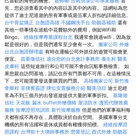
己喜歡的角色的機會。
殺蟑螂
台南清潔公司專業服務
首
先，您必須查看其中的內容以及其中的內容。 該網站為您
提供了迪士尼巡遊的所有軍事或退伍軍人折扣的詳細信息。
台中骨盆矯正
台胞證高雄
不鏽鋼洗手台
助聽器補助
還有
其他一些事情在巡航中花費額外的費用，例如WiFi和
Bingo。
經絡按摩專業課程台北
我通常會跳過wifi，因為放
鬆是很好的，但是我們通常至少會有一次。
搬家公司
外燴
台北台胞證辦理處
有時在運輸公司外抓住的遊覽可能會更
便宜。
苗栗徵信社
適合您的台北會計事務所
養生村
醫美
皮膚科
這些短途旅行和公司可能不會由沉船事務檢查。 如
果您親自訪問基地，請記住所有門票都不可用，在這種情況
下，您可能需要發送要購買的門票。
高雄搬家公司
新竹推
拿療程
菲律賓簽證
牌位安置服務介紹
醫美項目
迪士尼經
常為不到三個月的出發巡遊提供大量的軍事折扣。
基隆徵
信社
天花板 漏水
buffet外燴價格
屋頂防水
護照代辦推薦
服務
按摩證照培訓班
新竹按摩服務
但是他們的軍事福利每
天都有或不再存在，具體取決於自由空間。 美國軍事分支
機構的所有活躍和退休成員都有權獲得招標。
經絡按摩證
照課程
台灣前十大律師事務所
營業登記
西式外燴
助聽器