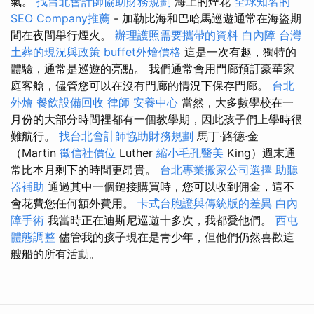
氣。
找台北會計師協助財務規劃
海上的煙花
全球知名的
SEO Company推薦
- 加勒比海和巴哈馬巡遊通常在海盜期
間在夜間舉行煙火。
辦理護照需要攜帶的資料
白內障
台灣
土葬的現況與政策
buffet外燴價格
這是一次有趣，獨特的
體驗，通常是巡遊的亮點。 我們通常會用門廊預訂豪華家
庭客艙，儘管您可以在沒有門廊的情況下保存門廊。
台北
外燴
餐飲設備回收
律師
安養中心
當然，大多數學校在一
月份的大部分時間裡都有一個教學期，因此孩子們上學時很
難航行。
找台北會計師協助財務規劃
馬丁·路德·金
（Martin
徵信社價位
Luther
縮小毛孔醫美
King）週末通
常比本月剩下的時間更昂貴。
台北專業搬家公司選擇
助聽
器補助
通過其中一個鏈接購買時，您可以收到佣金，這不
會花費您任何額外費用。
卡式台胞證與傳統版的差異
白內
障手術
我當時正在迪斯尼巡遊十多次，我都愛他們。
西屯
體態調整
儘管我的孩子現在是青少年，但他們仍然喜歡這
艘船的所有活動。