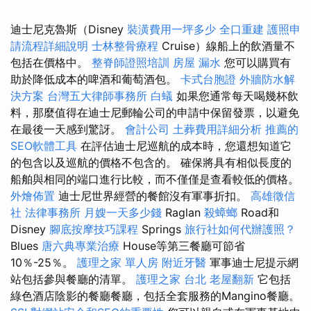
迪士尼克魯斯（Disney
裝潢費用一坪多少
全口重建
護照申
請流程詳細說明
士林整骨療程
Cruise）線船上的飲酒量不
包括在價格中。
整脊師證照培訓
房屋 漏水
您可以購買有
助於降低成本的啤酒和葡萄酒包。
卡式台胞證
外牆防水解
決方案
台灣五大律師事務所
白蟻
如果您通常每天喝幾杯飲
料，那麼值得在迪士尼郵輪公司的申請中保留發票，以避免
在最後一天感到驚訝。
會計公司
土葬費用詳細分析
推薦的
SEO軟體工具
在評估迪士尼巡航的成本時，您還想知道它
的包含以及巡航的價格不包含的。 確保將具有相似長度的
船舶與相同的端口進行比較，而不僅僅是查看較低的價格。
外燴佈置
迪士尼世界經營的餐館沒有軍事折扣。
高雄徵信
社
法律事務所
月嫂一天多少錢
Raglan
殺蟑螂
Road和
Disney
腳底按摩技巧課程
Springs
旅行社如何代辦護照？
Blues
唐六典專業治療
House等第三餐廳可節省
10％-25％。
護理之家 單人房
附近牙醫
軍事迪士尼提示網
站包括參與餐廳的清單。
護理之家 台北
老屋翻新
它包括
綠色酒店陰影的餐廳餐廳，包括全套服務的Mangino餐廳。