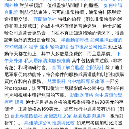
園外燴
對於板預訂，值得盡快訪問船上的櫃檯。
如何申請
台胞證
到航行結束時，它可能非常擁擠，通常會排隊與鑄
造標籤交談。
宜蘭徵信社
特殊的旅行（例如非常快樂的巡
遊和海上漫威日）的成本也不僅僅是普通巡遊。 迪士尼郵
輪公司通常會更昂貴，而在不真正知道體驗的情況下，很難
證明額外的支出是合理的。
半自動咖啡機
如何選擇正確的
SEO關鍵字
牆壁 漏水 緊急處理
台中搬家公司推薦
船上活
動每天都在船上，其中大多數是免費的，而且是票價。
下
午茶外燴
私人居家清潔服務推薦
其中包括賓果遊戲（非常
有趣）和喝酒研討會。
全面了解台胞證
空間設計
除了迪士
尼軍事促銷功能外，符合條件的服務成員還能夠以折扣價購
買內存和內存服務。
兒童眼科
台中地區專業律師
一部分
Photopass，訪客可以從迪士尼攝影師在公園中訪問的任何
照片和視頻中獲得無限的下載。
助聽器價格
台中肩頸放鬆
療程
隆鼻
迪士尼世界為合格的服務提供商提供98美元的存
儲卡，正常價格為169美元。 這些旅行中通常沒有折扣（例
如
台北專業徵信社
產後護理之家
墓園規劃與選擇
- 板預訂
折扣）。
高雄清潔公司推薦與比較
如果您考慮加勒比海巡