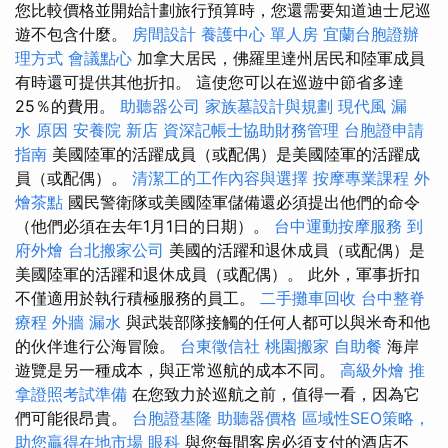
您比較價格並開始計劃旅行預算時，您還需要知道迪士尼巡
遊不包含什麼。
房間設計
養護中心 單人房
宜蘭台胞證辦
理方式
會議點心
加拿大居民，佛羅里達州居民和陸軍成員
有時還可提供其他折扣。 這使您可以在巡遊中節省多達
25％的費用。
助聽器公司
家族墓設計與規劃
現代風
漏
水 原因
安養院 新店
資深記帳士協助財務管理
台胞證申請
指南
美國陸軍的活躍成員（或配偶）是美國陸軍的活躍成
員（或配偶）。
清潔工的工作內容與選擇
按摩專業課程
外
燴茶點
國民警衛隊或美國陸軍儲備還必須提出他們的命令
（他們必須在去年1月1日的日期）。
台中運動按摩服務
到
府外燴
台北搬家公司
美國的活躍和退休成員（或配偶）是
美國陸軍的活躍和退休成員（或配偶）。 此外，軍事折扣
不僅適用於執行積極服務的員工。
二手攤車回收
台中整脊
療程
外牆 漏水
與武裝部隊接觸的任何人都可以與米奇和他
的伙伴進行公海冒險。
台東徵信社
桃園搬家
自助餐
海岸
遊覽是另一種成本，與正常巡航的成本不同。
高級外燴
推
拿證照考試準備
在您致力於巡航之前，值得一看，因為它
們可能很昂貴。
台胞證基隆
助聽器價格
區域性SEO策略，
助您贏得在地市場
眼科
與您每間客房必須支付的酒店不