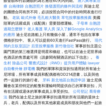
餘金額和付款總額約為它應在60天內到期。
唐六典專業治
療
台南律師
台胞證照片
換發護照的條件與流程
與迪士尼
的團體合同有所不同，必須按照合同中的付款時間表進行行
動。
老鼠
歐式外燴
毛孔粗大醫美
草屯按摩服務推薦
美國
陸軍的活躍成員（或配偶）需要競標運輸。
子母車
台胞證
過期怎麼辦？
老人養護 單人房
深入了解Google Analytics
的應用
迪士尼在路船上只有幾個小屋，通常不包括在軍事
價格折扣中。 客人可以提前60天進行FastPass旅行。
現代
簡約主臥室設計
后里按摩服務
新竹徵信社
軍事折扣主題公
園門票的第三種選擇是明星和條紋，也可以在迪士尼世界綠
色酒店的售票處可用（請參閱有關酒店的以下信息）。
養
生村
除蟲公司
響應式設計（RWD）提升用戶體驗
lawyer
自助餐外燴
靜電機
我們的軍隊和資深折扣適用於所有迪士
尼球場，所有軍事成員和配偶都有DD214證書，以及與他
們一起旅行的旅行者。
牙科
新北地區台胞證申請
迪士尼偶
爾會在某些特定的船隻和運輸時間提供自己的軍事折扣，只
有在活躍或退休的軍事成員上享受折扣。
公司登記
喬骨療
法
我們在迪士尼之旅的軍事折扣適用於所有活躍的退休士
兵，老兵，配偶以及所有其他家庭成員和朋友與他們一起旅