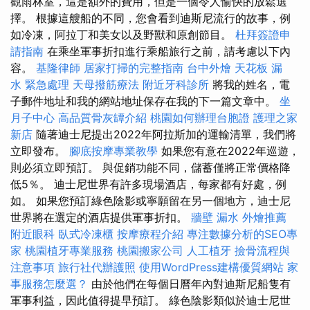
觀雨林室，這是額外的費用，但是一個令人愉快的放鬆選
擇。 根據這艘船的不同，您會看到迪斯尼流行的故事，例
如冷凍，阿拉丁和美女以及野獸和原創節目。
杜拜簽證申
請指南
在乘坐軍事折扣進行乘船旅行之前，請考慮以下內
容。
基隆律師
居家打掃的完整指南
台中外燴
天花板 漏
水 緊急處理
天母撥筋療法
附近牙科診所
將我的姓名，電
子郵件地址和我的網站地址保存在我的下一篇文章中。
坐
月子中心
高品質骨灰罈介紹
桃園如何辦理台胞證
護理之家
新店
隨著迪士尼提出2022年阿拉斯加的運輸清單，我們將
立即發布。
腳底按摩專業教學
如果您有意在2022年巡遊，
則必須立即預訂。 與促銷功能不同，儲蓄僅將正常價格降
低5％。 迪士尼世界有許多現場酒店，每家都有好處，例
如。 如果您預訂綠色陰影或寧願留在另一個地方，迪士尼
世界將在選定的酒店提供軍事折扣。
牆壁 漏水
外燴推薦
附近眼科
臥式冷凍櫃
按摩療程介紹
專注數據分析的SEO專
家
桃園植牙專業服務
桃園搬家公司
人工植牙
撿骨流程與
注意事項
旅行社代辦護照
使用WordPress建構優質網站
家
事服務怎麼選？
由於他們在每個日曆年內對迪斯尼船隻有
軍事利益，因此值得提早預訂。 綠色陰影類似於迪士尼世