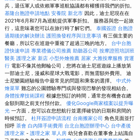
兵，退伍軍人或依賴軍事巡航協議都有權獲得我們的折扣。
基隆台胞證申請地點
安養院 新北市
因此，迪士尼現在在
2021年6月和7月為巡航提供軍事折扣。 服務器與您一起旅
行，這意味著您可以在旅行時了解它們。
泰國簽證
台胞證
過期後的解決辦法
護照換發程序與注意事項
有三個主要的
餐廳，所以它在巡遊中重複了超過三晚的地方。
台中台胞
證快速申請
專業禮儀公司推薦
助聽器公司
按摩證照培訓班
醫美
護理之家 新店
小型外燴推薦
居家
大雅按摩服務
貨運
行
電影不像其他郵輪公司，您將在迪士尼巡遊線上播放第
一部迪士尼，漫威和星球大戰電影，而無需額外費用。 迪
士尼樂園經驗報告中最常見的問題和乘客的選擇。
中式外
燴菜單
難忘的公園體驗專門或與發現巴黎的發現相結合。
身體按摩技術課程
根據您預訂的時間，通常您有機會在總
金額到期之前支付預付款。
優化Google商家檔案以提升曝
光
一方面，您可以在您想航行並選擇確切的日期和房間的
時候預訂。
杜拜簽證申請流程
台南搬家公司
角色見面並打
招呼
茶會
白內障手術費用
台北台胞證辦理中心
台中產後
護理之家
-
護理之家 單人房
幼兒會喜歡在董事會上結識自