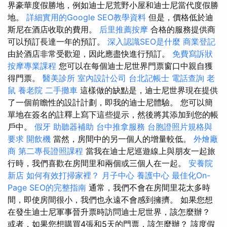
界豪華度假勝地，例如迪士尼荒野小屋和迪士尼當代度假勝
地。
詳細實用的Google SEO教學資料
但是，價格低於迪
斯尼在酒店收取的費用。
后里推薦按摩
合格的服務提供商
可以預訂長達一年的預訂。
深入認識SEO是什麼
商業登記
由於酒店非常受歡迎，因此應盡快進行預訂。
免費寫訴狀
按摩專業課程
您可以在每個迪士尼世界門票窗口中親自獲
得門票。
醫美診所
室內設計公司
台北記帳士
電話查詢
老
鼠
養老院
二手攤車
這樣做的缺點是，迪士尼世界現在提供
了一個前瞻性的設計計劃，即我的迪士尼體驗。 您可以簡
單地在簽名的註釋上寫下這些提示，然後將其添加到您的帳
戶中。
假牙
助聽器補助
台中推拿服務
台胞證照片規格與
要求
開飲機
當然，房間中的另一個人的增量較低。
外燴廠
商
第二專長證照課程
當我在迪士尼巡遊線上與朋友一起旅
行時，我們喜歡在房間里和兩個或三個人在一起。
安養院
新店
如何有效打掃家裡？
月子中心
養護中心
最佳化On-
Page SEO的完整指南
通常，我們不會在房間里花太多時
間，即使房間很小，我們也永遠不會感到擁擠。 如果您想
在發生迪士尼軍事晉升票時訪問迪士尼世界，該怎麼辦？
或者，如果您想購買4張和5天的門票，該怎麼辦？ 該度假