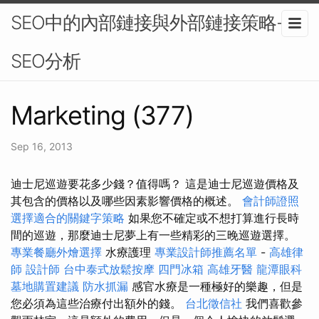
SEO中的內部鏈接與外部鏈接策略-
SEO分析
Marketing (377)
Sep 16, 2013
迪士尼巡遊要花多少錢？值得嗎？ 這是迪士尼巡遊價格及
其包含的價格以及哪些因素影響價格的概述。
會計師證照
選擇適合的關鍵字策略
如果您不確定或不想打算進行長時
間的巡遊，那麼迪士尼夢上有一些精彩的三晚巡遊選擇。
專業餐廳外燴選擇
水療護理
專業設計師推薦名單
-
高雄律
師
設計師
台中泰式放鬆按摩
四門冰箱
高雄牙醫
龍潭眼科
墓地購置建議
防水抓漏
感官水療是一種極好的樂趣，但是
您必須為這些治療付出額外的錢。
台北徵信社
我們喜歡參