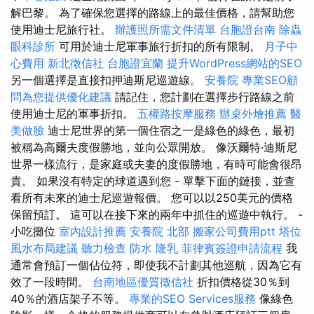
解巴黎。 為了確保您選擇的路線上的最佳價格，請幫助您
使用迪士尼旅行社。
辦護照所需文件清單
台胞證台南
除蟲
眼科診所
可用於迪士尼軍事旅行折扣的所有限制。
月子中
心費用
新北徵信社
台胞證宜蘭
提升WordPress網站的SEO
另一個選擇是直接扣押迪斯尼巡遊線。
安養院
專業SEO顧
問為您提供優化建議
請記住，您計劃在選擇步行路線之前
使用迪士尼的軍事折扣。
五權路按摩服務
辦桌外燴推薦
醫
美做臉
迪士尼世界的第一個住宿之一是綠色的綠色，最初
被稱為高爾夫度假勝地，並向公眾開放。 像沃爾特·迪斯尼
世界一樣流行，是家庭或夫妻的度假勝地，有時可能會很昂
貴。 如果沒有特定的球道遇到您 - 單擊下面的鏈接，並查
看所有未來的迪士尼巡遊報價。 您可以以250美元的價格
保留預訂。 這可以在接下來的兩年中抓住的巡遊中執行。 -
小吃攤位
室內設計推薦
安養院 北部
搬家公司費用ptt
塔位
風水布局建議
聽力檢查
防水
隆乳
菲律賓簽證申請流程
我
通常會預訂一個佔位符，即使我不計劃其他巡航，因為它有
效了一段時間。
台南地區優質徵信社
折扣價格從30％到
40％的酒店架子不等。
專業的SEO Services服務
像綠色