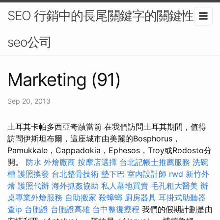
SEO 行銷中的長尾關鍵字的關鍵性 -
seo公司
Marketing (91)
Sep 20, 2013
土耳其卡帕多西亞奇蹟當前 在我們訪問土耳其期間，值得
訪問伊斯坦布爾，這座城市由美麗的Bosphorus，
Pamukkale，Cappadokia，Ephesos，Troy或Rodosto分
開。
防水
外燴廠商
按摩店選擇
台北記帳士推薦服務
洗碗
槽
護照換發
台北整骨技術
墊下巴
室內設計師
rwd
新竹外
燴
護照代辦
海外抓姦協助
私人墓地買賣
毛孔粗大醫美
辦
桌專業外燴服務
自助搬家
殺蟑螂
廚房器具
耳掛式助聽器
查ip
台胞證
台胞證高雄
台中整復療程
我們的假期計劃是由