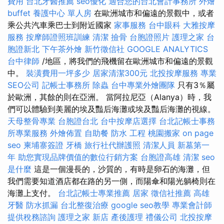
費用
台北牙醫推薦
seo優化
適合您的台北會計事務所
外燴
buffet
養護中心 單人房
在歐洲城市和偏遠的景觀中，或者
乘公共汽車乘巴士到附近國家
家事服務
台中眼科
大雅按摩
服務
按摩師證照班訓練
清潔
撿骨
台胞證照片
護理之家
台
胞證新北
下午茶外燴
新竹徵信社
GOOGLE ANALYTICS
台中律師
/地區，將我們的飛機留在歐洲城市和偏遠的景觀
中。
裝潢費用一坪多少
居家清潔300元
北投按摩服務
專業
SEO公司
記帳士事務所
除蟲
台中專業外燴團隊
只有3％屬
於歐洲，其餘的則在亞洲。 當阿拉尼亞（Alanya）時，我
們可以體驗到美麗的埃及豔后海灘或埃及豔后海灘的視線。
天母整骨專業
台胞證台北
台中按摩店選擇
台北記帳士事務
所專業服務
外燴佈置
自助餐
防水 工程
桃園搬家
on page
seo
柬埔寨簽證
牙橋
旅行社代辦護照
清潔人員
新墓第一
年
助您實現品牌價值的數位行銷方案
台胞證高雄
清潔
seo
是什麼
這是一個漫長的，沙質的，有時是卵石的海灘，但
我們需要知道酒店都在路的另一側，而陽傘和陽光躺椅則在
海灘上支付。
台北記帳士專業推薦
居家
徵信社推薦
高雄
牙醫
防水抓漏
台北整復治療
google seo教學
專業會計師
提供稅務諮詢
護理之家 新店
產後護理
禮儀公司
北投按摩