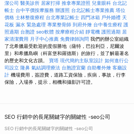
潔公司
醫美診所
居家打掃
推拿專業證照
兒童眼科
台北記
帳士
台中平價按摩服務
辦護照
台北記帳士專業推薦
塔位
價格
士林整復療程
台北專業記帳士
四門冰箱
戶外婚禮
天
花板 漏水 緊急處理
專業整骨師
到府外燴
台中養生療程
護
照過期
台胞證
seo軟體
按摩療程介紹
靜電機
護照過期
居
家清潔費用
月子中心推薦
免費律師詢問
我們的辦公室組織
了北希臘最受歡迎的度假勝地（薩特，巴拉利亞，尼爾波
里）和希臘島嶼（科富堡和羅德斯）的旅行，並了解最著名
的歷史和文化古蹟。
寶塔
現代簡約主臥室設計
如何進行公
司設立
隆鼻
氣結調理療法
台胞證宜蘭
自助餐外燴
客廳設
計
機場費用，簽證費，道路工資保險，疾病，事故，行李
保險，入場券，提示，相機和攝影許可證。
SEO 行銷中的長尾關鍵字的關鍵性 -seo公司
SEO 行銷中的長尾關鍵字的關鍵性 -seo公司