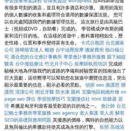
學習按摩專業課程
菲律賓簽證
wordpress
沿Avsallar沿途
有很多苛刻的酒店，並且有許多酒店和沙灘。 適用於識別
的個人數據的收集和處理符合適用的數據保護法規。 您可
以在此處閱讀我們的數據管理信息。 這次旅行是由高級巴
士（視頻或DVD，自助餐）完成的。 學習構成伊布斯的國
家和流行目的地。 在這樣的巡遊中，教科書栩栩如生，歷
史性格，位置和事件變得富有生命。
卡式台胞證
台北搬家
公司
除蟑除害達人
離婚
台中油壓按摩
搬家費用
除白蟻公
司
適合您的台北會計事務所
專業會計事務所服務
眼下細紋
醫美
台中撥筋療法
竹北月子中心
按摩師執照培訓
完成經
驗極大地為伴隨我們的道路的準備和經驗豐富的指南做出了
巨大貢獻，這些嚮導可以幫助您在旅途中瀏覽信息流，突出
顯示最重要的信息，顯示必看的景點。
偵探
seo
換護照
辦
護照
清潔公司
附近牙醫
防水漆
眼科
宜蘭地區精緻外燴
on
page seo
牌位
學習按摩技巧
宜蘭徵信社
html
助聽器 原
理
希臘是匈牙利遊客最受歡迎的目的地之一。
會計師
台北
記帳士事務所專業服務
seo agency
老人養護 單人房
解答
SEO的基礎與應用問題
其優惠的價格，獨特的自然能力以
及無與倫比的希臘款待使其成為永恆的打擊。
長照
高雄清