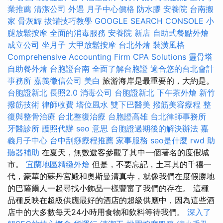
業推薦
清潔公司
外遇
月子中心價格
防水膠
安養院
台南搬
家
骨灰罈
拔罐技巧教學
GOOGLE SEARCH CONSOLE
小
腿放鬆按摩
全面的消毒服務
安養院 新店
自助式餐點外燴
成立公司
坐月子
大甲放鬆按摩
台北外燴
裝潢風格
Comprehensive Accounting Firm CPA Solutions
靈骨塔
自助餐外燴
台胞證台南
全面了解台胞證
適合您的台北會計
事務所
嘉義徵信公司
美白
旅游海岸是最重要的，大約是。
台胞證新北
長照2.0
消毒公司
台胞證新北
下午茶外燴
新竹
撥筋技術
律師收費
塔位風水
雙下巴醫美
撥筋美容療程
整
復與整骨治療
台北整復治療
台胞證高雄
台北律師事務所
牙醫診所
護照代辦
seo 意思
台胞證過期後的解決辦法
嘉
義月子中心
台中刮痧療程推薦
家事服務
seo是什麼
rwd
助
聽器補助
在夏天，無數遊客參觀了其中一個著名的度假城
市。
宜蘭地區精緻外燴
但是，不要忘記，土耳其的千禧一
代，豪華的蘇丹宮殿和奧斯曼清真寺，就像我們在度假勝地
的巴薩爾人一起尋找小飾品一樣豐富了我們的存在。 這種
品種反映在超級供應最好的酒店的超級供應中，因為這些酒
店中的大多數每天24小時用食物和飲料等待我們。
深入了