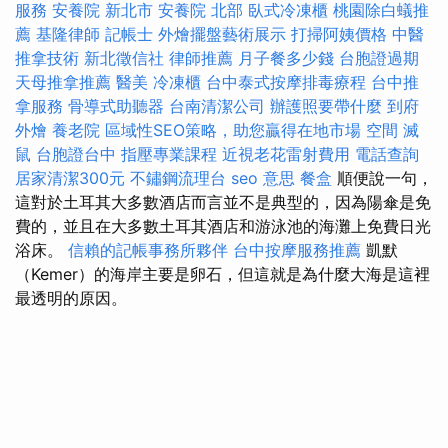
服務
安養院 新北市
安養院 北部
臥式冷凍櫃
桃園除白蟻推
薦
基隆律師
記帳士
外燴擺盤藝術展示
打掃阿姨價格
中醫
推拿技術
新北徵信社
律師推薦
月子餐多少錢
台胞證過期
天母推拿推薦
醫美
冷凍櫃
台中泰式按摩排毒療程
台中推
拿服務
骨導式助聽器
台南清潔公司
辦護照要帶什麼
到府
外燴
養老院
區域性SEO策略，助您贏得在地市場
空間
滅
鼠
台胞證台中
指壓專業課程
近視老花雷射費用
電話查詢
居家清潔300元
不鏽鋼流理台
seo 意思
餐盒
順便說一句，
這對於土耳其大多數酒店而言並不是典型的，因為陽傘是免
費的，並且在大多數土耳其酒店和游泳池的海灘上免費日光
浴床。
信賴的記帳事務所夥伴
台中按摩服務推薦
凱默
（Kemer）的海岸主要是卵石，但這就是為什麼大海是這裡
最透明的原因。