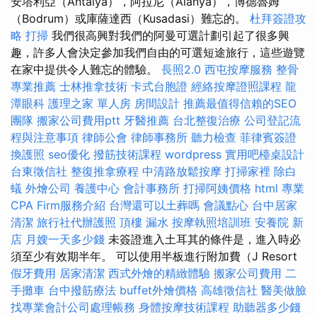
安塔利亞（Antalya），阿拉尼（Alanya），博德魯姆
（Bodrum）或庫薩達西（Kusadasi）難忘的。
杜拜簽證攻
略
打掃
我們很高興對我們的阿曼可選計劃引起了很多興
趣，許多人會決定參加我們自由的可選短途旅行，這些遊覽
在家中提供令人難忘的體驗。
長照2.0
西屯按摩服務
整骨
專業推薦
士林推拿技術
卡式台胞證
經絡按摩證照課程
龍
潭眼科
護理之家 單人房
房間設計
推薦最值得信賴的SEO
團隊
搬家公司費用ptt
牙醫推薦
台北整復治療
公司登記流
程與注意事項
律師公會
律師事務所
聽力檢查
菲律賓簽證
換護照
seo優化
撥筋技術課程
wordpress
實用吧檯桌設計
台東徵信社
整復推拿療程
中清路放鬆按摩
打掃家裡
除白
蟻
外燴公司
養護中心
會計事務所
打掃阿姨價格
html
專業
CPA Firm服務介紹
台灣還可以土葬嗎
會議點心
台中居家
清潔
旅行社代辦護照
頂樓 漏水
按摩執照培訓班
安養院 新
店
月嫂一天多少錢
未簽證進入土耳其的條件是，進入時必
須至少有效期半年。 可以使用半板進行附加費（J Resort
假牙費用
居家清潔
西式外燴的精緻體驗
搬家公司費用
二
手攤車
台中撥筋療法
buffet外燴價格
高雄徵信社
醫美做臉
找專業會計公司處理帳務
身體按摩技術課程
助聽器多少錢