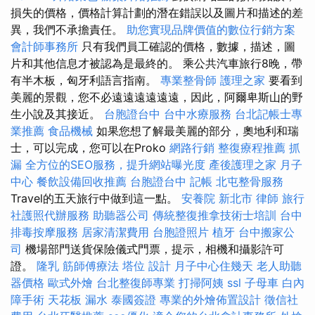
損失的價格，價格計算計劃的潛在錯誤以及圖片和描述的差
異，我們不承擔責任。
助您實現品牌價值的數位行銷方案
會計師事務所
只有我們員工確認的價格，數據，描述，圖
片和其他信息才被認為是最終的。 乘公共汽車旅行8晚，帶
有半木板，匈牙利語言指南。
專業整骨師
護理之家
要看到
美麗的景觀，您不必遠遠遠遠遠遠，因此，阿爾卑斯山的野
生小說及其接近。
台胞證台中
台中水療服務
台北記帳士專
業推薦
食品機械
如果您想了解最美麗的部分，奧地利和瑞
士，可以完成，您可以在Proko
網路行銷
整復療程推薦
抓
漏
全方位的SEO服務，提升網站曝光度
產後護理之家 月子
中心
餐飲設備回收推薦
台胞證台中
記帳
北屯整骨服務
Travel的五天旅行中做到這一點。
安養院 新北市
律師
旅行
社護照代辦服務
助聽器公司
傳統整復推拿技術士培訓
台中
排毒按摩服務
居家清潔費用
台胞證照片
植牙
台中搬家公
司
機場部門送貨保險儀式門票，提示，相機和攝影許可
證。
隆乳
筋師傅療法
塔位
設計
月子中心住幾天
老人助聽
器價格
歐式外燴
台北整復師專業
打掃阿姨
ssl
子母車
白內
障手術
天花板 漏水
泰國簽證
專業的外燴佈置設計
徵信社