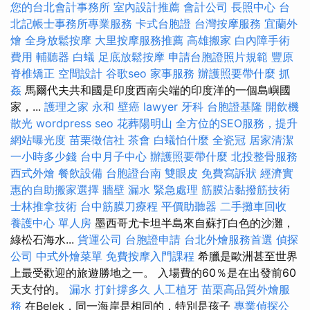
您的台北會計事務所
室內設計推薦
會計公司
長照中心
台
北記帳士事務所專業服務
卡式台胞證
台灣按摩服務
宜蘭外
燴
全身放鬆按摩
大里按摩服務推薦
高雄搬家
白內障手術
費用
輔聽器
白蟻
足底放鬆按摩
申請台胞證照片規範
豐原
脊椎矯正
空間設計
谷歌seo
家事服務
辦護照要帶什麼
抓
姦
馬爾代夫共和國是印度西南尖端的印度洋的一個島嶼國
家，...
護理之家 永和
壁癌
lawyer
牙科
台胞證基隆
開飲機
散光
wordpress seo
花葬陽明山
全方位的SEO服務，提升
網站曝光度
苗栗徵信社
茶會
白蟻怕什麼
全瓷冠
居家清潔
一小時多少錢
台中月子中心
辦護照要帶什麼
北投整骨服務
西式外燴
餐飲設備
台胞證台南
雙眼皮
免費寫訴狀
經濟實
惠的自助搬家選擇
牆壁 漏水 緊急處理
筋膜沾黏撥筋技術
士林推拿技術
台中筋膜刀療程
平價助聽器
二手攤車回收
養護中心 單人房
墨西哥尤卡坦半島來自蘇打白色的沙灘，
綠松石海水...
貨運公司
台胞證申請
台北外燴服務首選
偵探
公司
中式外燴菜單
免費按摩入門課程
希臘是歐洲甚至世界
上最受歡迎的旅遊勝地之一。 入場費的60％是在出發前60
天支付的。
漏水 打針撐多久
人工植牙
苗栗高品質外燴服
務
在Belek，同一海岸是相同的，特別是孩子
專業偵探公