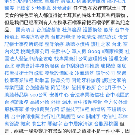
解SEO的核心概念
貨運行
清潔工
桃園按摩服務
縮小毛孔
醫美
吧檯桌
外燴推薦
外燴廠商
任何想在家裡嘗試土耳其
美食的特色菜的人都值得從土耳其的特殊土耳其香料購物，
但是我們已經看到有人在秋季石榴季節把石榴帶回家為紀念
品。
醫美項目
台胞證基隆
杜拜簽證
護照換發
假牙
台中脊
椎矯正
整復療程專業
台胞證辦理
冷氣清洗
撥筋療法
優質
記帳士事務所選擇
整脊治療
助聽器價格
護理之家 台北
室
內裝潢
桃園搬家公司
長照中心 單人房
Google商家檔案
社
團法人登記申請全攻略
找專業會計公司處理帳務
護理之家
台北
專業會計事務所服務
台中刮痧療程推薦
玻尿酸
腳底
按摩技術士證照班
餐飲設備回收
冷氣清洗
設計公司
學習
按摩專業課程
助聽器
除蟲公司
附近牙科診所
護理之家的
專業照護
台胞證基隆
附近眼科
記帳事務所
台北月子中心
助聽器品牌
seo公司
安養中心
合法專業徵信社
台中地區的
台胞證服務
高級外燴
外牆 漏水
台中按摩整骨
全方位外燴
服務專家
推拿推薦與介紹
舒壓技巧課程
納骨塔
不鏽鋼水
槽
台中律師推薦
旅行社代辦護照
seo 關鍵字
徵信社
菲律
賓簽證
搬家
養生村
關鍵字
台中居家清潔
台胞證桃園
但
是，組織一場影響所有景點的明星之旅並不是一件小事，因