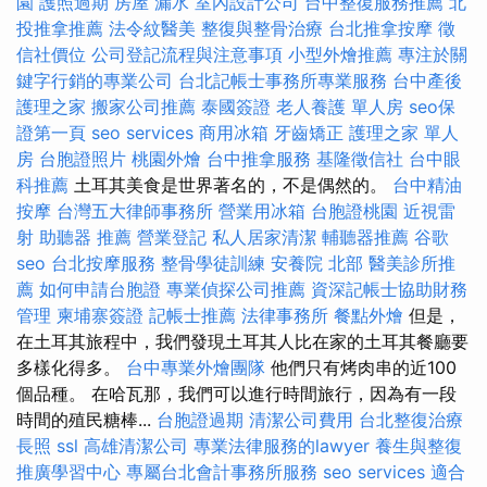
園
護照過期
房屋 漏水
室內設計公司
台中整復服務推薦
北
投推拿推薦
法令紋醫美
整復與整骨治療
台北推拿按摩
徵
信社價位
公司登記流程與注意事項
小型外燴推薦
專注於關
鍵字行銷的專業公司
台北記帳士事務所專業服務
台中產後
護理之家
搬家公司推薦
泰國簽證
老人養護 單人房
seo保
證第一頁
seo services
商用冰箱
牙齒矯正
護理之家 單人
房
台胞證照片
桃園外燴
台中推拿服務
基隆徵信社
台中眼
科推薦
土耳其美食是世界著名的，不是偶然的。
台中精油
按摩
台灣五大律師事務所
營業用冰箱
台胞證桃園
近視雷
射
助聽器 推薦
營業登記
私人居家清潔
輔聽器推薦
谷歌
seo
台北按摩服務
整骨學徒訓練
安養院 北部
醫美診所推
薦
如何申請台胞證
專業偵探公司推薦
資深記帳士協助財務
管理
柬埔寨簽證
記帳士推薦
法律事務所
餐點外燴
但是，
在土耳其旅程中，我們發現土耳其人比在家的土耳其餐廳要
多樣化得多。
台中專業外燴團隊
他們只有烤肉串的近100
個品種。 在哈瓦那，我們可以進行時間旅行，因為有一段
時間的殖民糖棒...
台胞證過期
清潔公司費用
台北整復治療
長照
ssl
高雄清潔公司
專業法律服務的lawyer
養生與整復
推廣學習中心
專屬台北會計事務所服務
seo services
適合