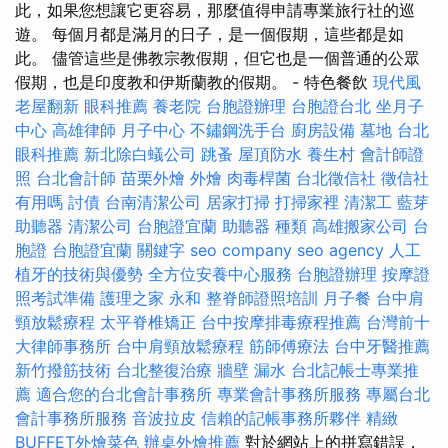
此，如果您想讓它更容易，那麼值得申請專業旅行社的巡
遊。 每個月都是滿月的日子，是一個假期，這些都是如
此。 儘管這些是佛教宗教假期，但它也是一個普通的公眾
假期，也是印度教和伊斯蘭教的假期。 - 特色餐飲
現代風
老屋翻新
眼科推薦
養老院
台胞證辦理
台胞證台北
坐月子
中心
高雄律師
月子中心
不鏽鋼洗手台
廚房設備
墓地
台北
眼科推薦
新北除白蟻公司
跳蚤
屋頂防水
養生村
會計師證
照
台北會計師
苗栗外燴
外燴
肉毒桿菌
台北徵信社
徵信社
有用嗎
討債
台南清潔公司
居家打掃
打掃家裡
清潔工
藍芽
助聽器
清潔公司
台胞證宜蘭
助聽器 種類
高雄搬家公司
台
胞證
台胞證宜蘭
關鍵字
seo company
seo agency
人工
植牙的技術與優勢
全方位安養中心服務
台胞證辦理
按摩證
照考試準備
護理之家 永和
整脊師證照培訓
月子餐
台中肩
頸放鬆療程
太平脊椎矯正
台中按摩排毒療程推薦
台灣前十
大律師事務所
台中肩頸放鬆療程
筋師傅療法
台中牙醫推薦
新竹撥筋技術
台北整復治療
牆壁 漏水
台北記帳士專業推
薦
適合您的台北會計事務所
專業會計事務所服務
專屬台北
會計事務所服務
音波拉皮
信賴的記帳事務所夥伴
精緻
BUFFET外燴菜色
辦桌外燴推薦
對於網站上的拼寫錯誤，