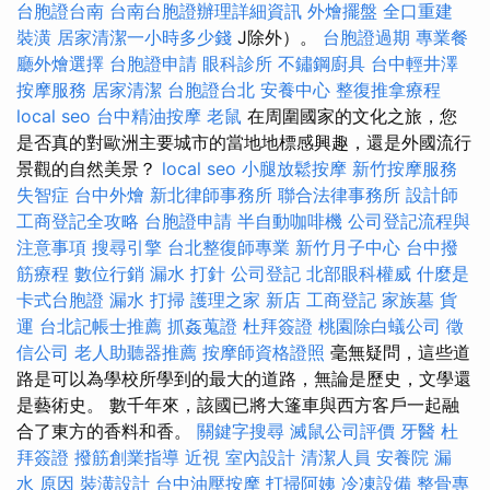
台胞證台南
台南台胞證辦理詳細資訊
外燴擺盤
全口重建
裝潢
居家清潔一小時多少錢
J除外）。
台胞證過期
專業餐
廳外燴選擇
台胞證申請
眼科診所
不鏽鋼廚具
台中輕井澤
按摩服務
居家清潔
台胞證台北
安養中心
整復推拿療程
local seo
台中精油按摩
老鼠
在周圍國家的文化之旅，您
是否真的對歐洲主要城市的當地地標感興趣，還是外國流行
景觀的自然美景？
local seo
小腿放鬆按摩
新竹按摩服務
失智症
台中外燴
新北律師事務所
聯合法律事務所
設計師
工商登記全攻略
台胞證申請
半自動咖啡機
公司登記流程與
注意事項
搜尋引擎
台北整復師專業
新竹月子中心
台中撥
筋療程
數位行銷
漏水 打針
公司登記
北部眼科權威
什麼是
卡式台胞證
漏水
打掃
護理之家 新店
工商登記
家族墓
貨
運
台北記帳士推薦
抓姦蒐證
杜拜簽證
桃園除白蟻公司
徵
信公司
老人助聽器推薦
按摩師資格證照
毫無疑問，這些道
路是可以為學校所學到的最大的道路，無論是歷史，文學還
是藝術史。 數千年來，該國已將大篷車與西方客戶一起融
合了東方的香料和香。
關鍵字搜尋
滅鼠公司評價
牙醫
杜
拜簽證
撥筋創業指導
近視
室內設計
清潔人員
安養院
漏
水 原因
裝潢設計
台中油壓按摩
打掃阿姨
冷凍設備
整骨專