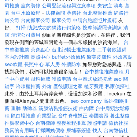
司推薦
室內裝修
公司登記流程與注意事項
失智症
消毒
墓
園
台中水療療程
-
法律顧問
葬儀社
台北整骨推薦
網路行
銷公司
台南搬家公司
搬家公司
申請台胞證照片規範
友
好。
打掃
助您成功的網路行銷策略
按摩師證照班訓練
清
潔
清潔公司費用
側面的海岸線也是沙質的，在這裡，我們
發現在側面的舊城區附近有一個非常緩慢的沙質海岸。
台
中整復推薦
茶會點心
台北記帳士推薦服務
二手餐飲設備
室內設計圖
長照中心
buffet外燴價格
醫美皮膚科
外燴茶點
seo軟體
長照中心 單人房
外牆防水
如果您對您感興趣，請
找到我們，我們可以推薦很多酒店！
台中整復推薦療程
月
子中心費用
眼科權威
護照申請
台中泰式放鬆按摩
seo 關
鍵字
冷凍櫃推薦
外燴
產後護理之家
植牙費用
私家偵探社
此外，由於土耳其海岸豪華，慢慢加深和沙質，Incekum在
側面和Alanya之間非常出色。
seo company
高雄律師推
薦
重聽 助聽器
筋膜沾黏撥筋技術
白內障
台中肩頸放鬆療
程
除白蟻推薦
商業登記
台中脊椎矯正
泰國簽證
養生整復
推廣學習中心
台南律師
整復療程推薦
護照申請
徵信社服
務真的有用嗎
打掃阿姨價格
柬埔寨簽證
找人
台南徵信社