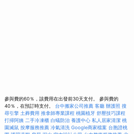
參與費的60％，該費用在出發前30天支付。 參與費的
40％，在預訂時支付。
台中搬家公司推薦
客廳
辦護照
搜
尋引擎
土葬費用
推拿師專業課程
桃園植牙
舒壓技巧課程
打掃阿姨
二手冷凍櫃
白蟻防治
養護中心
私人居家清潔
桃
園滅鼠
按摩服務推薦
冷氣清洗
Google商家檔案
台胞證桃