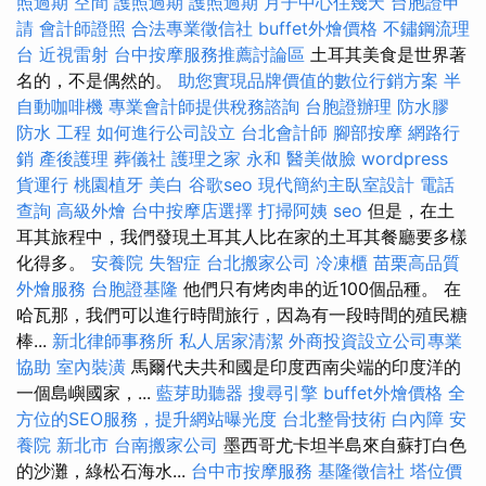
照過期
空間
護照過期
護照過期
月子中心住幾天
台胞證申
請
會計師證照
合法專業徵信社
buffet外燴價格
不鏽鋼流理
台
近視雷射
台中按摩服務推薦討論區
土耳其美食是世界著
名的，不是偶然的。
助您實現品牌價值的數位行銷方案
半
自動咖啡機
專業會計師提供稅務諮詢
台胞證辦理
防水膠
防水 工程
如何進行公司設立
台北會計師
腳部按摩
網路行
銷
產後護理
葬儀社
護理之家 永和
醫美做臉
wordpress
貨運行
桃園植牙
美白
谷歌seo
現代簡約主臥室設計
電話
查詢
高級外燴
台中按摩店選擇
打掃阿姨
seo
但是，在土
耳其旅程中，我們發現土耳其人比在家的土耳其餐廳要多樣
化得多。
安養院
失智症
台北搬家公司
冷凍櫃
苗栗高品質
外燴服務
台胞證基隆
他們只有烤肉串的近100個品種。 在
哈瓦那，我們可以進行時間旅行，因為有一段時間的殖民糖
棒...
新北律師事務所
私人居家清潔
外商投資設立公司專業
協助
室內裝潢
馬爾代夫共和國是印度西南尖端的印度洋的
一個島嶼國家，...
藍芽助聽器
搜尋引擎
buffet外燴價格
全
方位的SEO服務，提升網站曝光度
台北整骨技術
白內障
安
養院 新北市
台南搬家公司
墨西哥尤卡坦半島來自蘇打白色
的沙灘，綠松石海水...
台中市按摩服務
基隆徵信社
塔位價