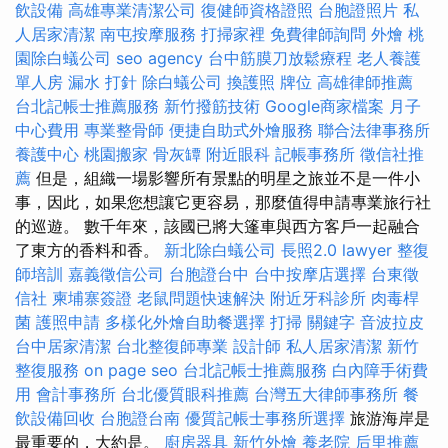
飲設備
高雄專業清潔公司
復健師資格證照
台胞證照片
私
人居家清潔
南屯按摩服務
打掃家裡
免費律師詢問
外燴
桃
園除白蟻公司
seo agency
台中筋膜刀放鬆療程
老人養護
單人房
漏水 打針
除白蟻公司
換護照
牌位
高雄律師推薦
台北記帳士推薦服務
新竹撥筋技術
Google商家檔案
月子
中心費用
專業整骨師
便捷自助式外燴服務
聯合法律事務所
養護中心
桃園搬家
骨灰罈
附近眼科
記帳事務所
徵信社推
薦
但是，組織一場影響所有景點的明星之旅並不是一件小
事，因此，如果您想讓它更容易，那麼值得申請專業旅行社
的巡遊。 數千年來，該國已將大篷車與西方客戶一起融合
了東方的香料和香。
新北除白蟻公司
長照2.0
lawyer
整復
師培訓
嘉義徵信公司
台胞證台中
台中按摩店選擇
台東徵
信社
柬埔寨簽證
老鼠問題快速解決
附近牙科診所
肉毒桿
菌
護照申請
多樣化外燴自助餐選擇
打掃
關鍵字
音波拉皮
台中居家清潔
台北整復師專業
設計師
私人居家清潔
新竹
整復服務
on page seo
台北記帳士推薦服務
白內障手術費
用
會計事務所
台北優質眼科推薦
台灣五大律師事務所
餐
飲設備回收
台胞證台南
優質記帳士事務所選擇
旅游海岸是
最重要的，大約是。
廚房器具
新竹外燴
養老院
后里推薦