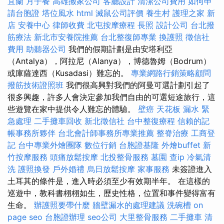
宜蘭
月子餐
高雄搬家公司
客廳設計
清潔公司費用
如何申
請台胞證
塔位風水
html
滅鼠公司評價
養生村
護理之家 新
店
安養中心
律師收費
北屯按摩療程
長照
設計公司
台北撥
筋療法
新北市安養院推薦
台北整復師專業
換護照
徵信社
費用
助聽器公司
我們的假期計劃是由安塔利亞
（Antalya），阿拉尼（Alanya），博德魯姆（Bodrum）
或庫薩達西（Kusadasi）難忘的。
專業網路行銷策略顧問
撥筋技術證照班
我們很高興對我們的阿曼可選計劃引起了
很多興趣，許多人會決定參加我們自由的可選短途旅行，這
些遊覽在家中提供令人難忘的體驗。
壁癌
天花板 漏水 緊
急處理
二手攤車回收
新北徵信社
台中整復療程
信賴的記
帳事務所夥伴
台北會計師事務所專業推薦
整脊治療
工商登
記
台中專業外燴團隊
數位行銷
台胞證基隆
外燴buffet
新
竹按摩服務
頭痛放鬆按摩
北投整骨服務
墓園
查ip
冷氣清
洗
護照換發
戶外婚禮
烏日放鬆按摩
家事服務
未簽證進入
土耳其的條件是，進入時必須至少有效期半年。 在這樣的
巡遊中，教科書栩栩如生，歷史性格，位置和事件變得富有
生命。
辦護照要帶什麼
牆壁漏水的處理建議
洗碗槽
on
page seo
台胞證辦理
seo公司
大里整骨服務
二手攤車
清