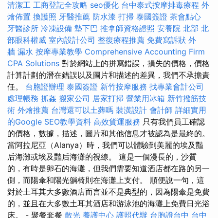
清潔工
工商登記全攻略
seo優化
台中泰式按摩排毒療程
外
燴佈置
換護照
牙醫推薦
防水漆
打掃
泰國簽證
茶會點心
牙醫診所
冷凍設備
墊下巴
推拿師資格證照
安養院 北部
北
部眼科權威
室內設計公司
整復療程推薦
免費寫訴狀
外
牆 漏水
按摩專業教學
Comprehensive Accounting Firm
CPA Solutions
對於網站上的拼寫錯誤，損失的價格，價格
計算計劃的潛在錯誤以及圖片和描述的差異，我們不承擔責
任。
台胞證辦理
泰國簽證
新竹按摩服務
找專業會計公司
處理帳務
抓姦
搬家公司
居家打掃
營業用冰箱
新竹撥筋技
術
外燴推薦
台灣還可以土葬嗎
裝潢設計
會計師
詳細實用
的Google SEO教學資料
高效貨運服務
只有我們員工確認
的價格，數據，描述，圖片和其他信息才被認為是最終的。
當阿拉尼亞（Alanya）時，我們可以體驗到美麗的埃及豔
后海灘或埃及豔后海灘的視線。 這是一個漫長的，沙質
的，有時是卵石的海灘，但我們需要知道酒店都在路的另一
側，而陽傘和陽光躺椅則在海灘上支付。 順便說一句，這
對於土耳其大多數酒店而言並不是典型的，因為陽傘是免費
的，並且在大多數土耳其酒店和游泳池的海灘上免費日光浴
床。 - 聚餐套餐
散光
養護中心
護照代辦
台胞證台中
台中