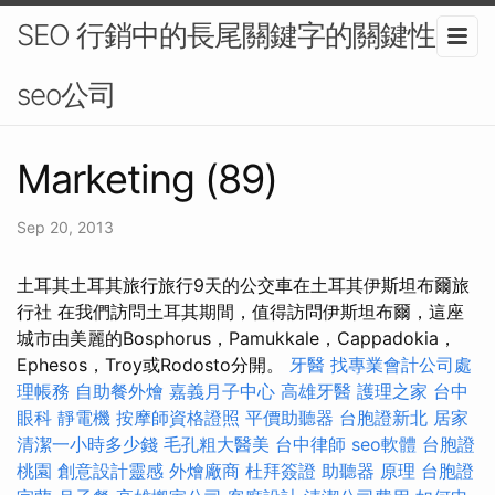
SEO 行銷中的長尾關鍵字的關鍵性 -
seo公司
Marketing (89)
Sep 20, 2013
土耳其土耳其旅行旅行9天的公交車在土耳其伊斯坦布爾旅
行社 在我們訪問土耳其期間，值得訪問伊斯坦布爾，這座
城市由美麗的Bosphorus，Pamukkale，Cappadokia，
Ephesos，Troy或Rodosto分開。
牙醫
找專業會計公司處
理帳務
自助餐外燴
嘉義月子中心
高雄牙醫
護理之家
台中
眼科
靜電機
按摩師資格證照
平價助聽器
台胞證新北
居家
清潔一小時多少錢
毛孔粗大醫美
台中律師
seo軟體
台胞證
桃園
創意設計靈感
外燴廠商
杜拜簽證
助聽器 原理
台胞證