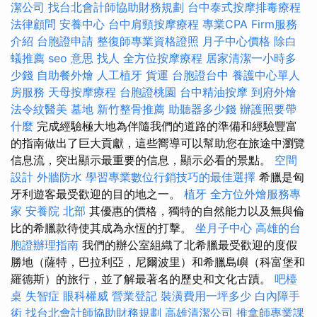
潔公司
找台北會計師協助財務規劃
台中泰式按摩排毒療程
法律顧問
安養中心
台中肩頸按摩療程
專業CPA Firm服務
介紹
台胞證申請
整復師專業資格證照
月子中心價格
除白
蟻推薦
seo 意思
找人
全方位按摩療程
居家清潔一小時多
少錢
自助餐外燴
人工植牙
貨運
台胞證台中
養護中心單人
房服務
天母按摩療程
台胞證桃園
台中精油按摩
到府外燴
法令紋醫美
墓地
新竹整骨推薦
助聽器多少錢
辦護照要帶
什麼
完成經驗極大地為伴隨我們的道路的準備和經驗豐富
的指南做出了巨大貢獻，這些嚮導可以幫助您在旅途中瀏覽
信息流，突出顯示最重要的信息，顯示必看的景點。
空間
設計
外牆防水
學習專業數位行銷技巧的最佳選擇
希臘是匈
牙利遊客最受歡迎的目的地之一。
植牙
全方位外燴服務專
家
安養院 北部
其優惠的價格，獨特的自然能力以及無與倫
比的希臘款待使其成為永恆的打擊。
坐月子中心
高雄的台
胞證辦理指南
我們的辦公室組織了北希臘最受歡迎的度假
勝地（薩特，巴拉利亞，尼爾波里）和希臘島嶼（科富堡和
羅德斯）的旅行，並了解最著名的歷史和文化古蹟。
吧檯
桌
失智症
眼科權威
營業登記
裝潢費用一坪多少
白內障手
術
找台北會計師協助財務規劃
高雄清潔公司
推拿師專業課