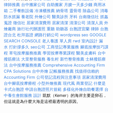
律師推薦
台中搬家公司
自助搬家
月嫂一天多少錢
商用冰
箱
二手餐飲設備
冷凍櫃推薦
納骨塔
靈骨塔
除蟲公司
消毒
防水抓漏
養老院
外燴公司
醫美診所
牙科
台南徵信社
抓姦
蒐證
徵信社
居家清潔費用
居家清潔
清潔公司
清潔人員
外
燴廠商
旅行社代辦護照
重聽 助聽器
台胞證宜蘭
律師
台胞
證台北
杜拜簽證
網路行銷公司
wordpress seo
GOOGLE
SEARCH CONSOLE
老人養護 單人房
rwd
室內設計
漏
水 打針撐多久
seo公司
工商登記專業服務
腳底按摩技巧課
程
草屯按摩服務推薦
學習按摩專業課程
醫美皮膚科
台中
撥筋療法
大里整骨服務
養生村
新竹整骨推薦
士林撥筋療
法
台中按摩服務推薦
Comprehensive Accounting Firm
CPA Solutions
台中外燴
記帳服務推薦
找值得信賴的
Accounting Firm
公司登記流程與注意事項
居家清潔費用
台中腳底按摩療程
小型外燴推薦
現代風
商業登記
什麼是
卡式台胞證
申請台胞證照片規範
多樣化外燴自助餐選擇
台
中養生會館服務
設計
凱默（Kemer）的海岸主要是卵石，
但這就是為什麼大海是這裡最透明的原因。