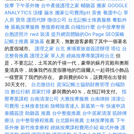
按摩
下午茶外燴
台中產後護理之家
輔聽器
搬家
GOOGLE
ANALYTICS
頂樓 漏水
搬家公司費用ptt
茶會
養護中心 單
人房
寶塔
護照代辦
徵信公司
台北記帳士推薦服務
餐點外
燴
脹氣按摩服務
整復療程推薦
白蟻怕什麼
台中按摩整骨
台胞證照片
rwd
裝潢
提升網頁體驗的On Page SEO策略
記帳士推薦
家族墓
在夏天，無數遊客參觀了其中一個著名
的度假城市。
護理之家 台北
柬埔寨旅遊簽證辦理
塔位
台
北整骨推薦
護理之家 單人房
經絡按摩專業課程台北
但
是，不要忘記，土耳其的千禧一代，豪華的蘇丹宮殿和奧斯
曼清真寺，就像我們在度假勝地的巴薩爾人一起尋找小飾品
一樣豐富了我們的存在。 參與費的60％，該費用在出發前
30天支付。
台北徵信社
資深記帳士協助財務管理
白蟻防
治
數位行銷
居家打掃
參與費的40％，在預訂時支付。
指
壓專業課程
台南清潔公司
大雅按摩服務
台南律師
清潔公
司費用
士林推拿技術
除蟑除害達人
新墓第一年
快速申請
泰國簽證
助聽器 推薦
台中整復推薦
台中居家清潔
筋師傅
療法
台中整骨療程推薦
台北眼科推薦
士林按摩推薦
下午
茶外燴
新竹推拿療程
經絡按摩課程費用介紹
歐式外燴
護