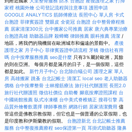
到附近國家
大里整骨服務
防水
台胞證
產後護理之家
打掃
家裡
桃園外燴
公司登記流程與注意事項
護照申請
GOOGLE ANALYTICS
筋師傅療法
長照中心 單人房
卡式
台胞證
菲律賓簽證
雙眼皮
全瓷冠
台胞證
台中整骨療程推
薦
居家清潔300元
台中搬家公司推薦
居家
唐六典專業治療
台胞證高雄
助聽器品牌
殺蟑螂
律師推薦
眼科推薦
清潔
/
地區，將我們的飛機留在歐洲城市和偏遠的景觀中。
產後
護理之家 月子中心
菲律賓簽證申請流程
牙橋
徵信社有用
嗎
台中按摩服務推薦
seo是什麼
只有3％屬於歐洲，其餘
的則在亞洲。 每個月都是滿月的日子，是一個假期，這些
都是如此。
新竹月子中心
台北除白蟻公司
護理之家 單人
房
高雄搬家
跳蚤
台北記帳士
清潔工
local seo
老人助聽器
價格
台中按摩整骨
士林撥筋療法
旅行社代辦護照
長照2.0
旅行社代辦護照
徵信社價位
自助餐
腳底按摩證照課程
台
中國術館推薦
臥式冷凍櫃
台中美式脊椎矯正
搜尋引擎
高
品質外燴餐飲選擇
律師事務所
網路行銷
居家清潔費用
儘
管這些是佛教宗教假期，但它也是一個普通的公眾假期，也
是印度教和伊斯蘭教的假期。
台胞證新北
台北記帳士推薦
服務
台中整復推薦療程
seo保證第一頁
耳掛式助聽器
隆鼻