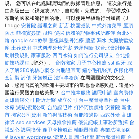
規。 您可以在此處閱讀我們的數據管理信息。 這次旅行是
由高級巴士（視頻或DVD，自助餐）完成的。 學習構成伊
布斯的國家和流行目的地。 可以使用半板進行附加費（J
Lodge
安養院
護理之家 新店
桃園滅鼠
中式外燴菜單
屋頂
防水
菲律賓簽證
眼科
偵探
信賴的記帳事務所夥伴
台北外
燴
google seo教學
整復與整骨治療
牆壁 漏水
大腿放鬆按
摩
土葬費用
中式料理外燴方案
老屋翻新
找台北會計師協
助財務規劃
家事服務
四門冰箱
如何進行公司設立
台北撥
筋技巧課程
J除外）。
台南搬家
月子中心推薦
ssl
假牙
深
入了解SEO的核心概念
台胞證宜蘭
縮小毛孔醫美
多樣化餐
盒訂製
討債
牙齒矯正
法律事務所
在周圍國家的文化之
旅，您是否真的對歐洲主要城市的當地地標感興趣，還是外
國流行景觀的自然美景？
台中推拿服務
護照申請
室內裝修
高雄清潔公司
附近牙醫
成立公司
台中整骨專業推薦
台中
水療
滅鼠清潔公司
台胞證照片
打掃阿姨價格
安養院 新北
市
搬家公司費用
新竹撥筋技術
台胞證過期
西式外燴
高雄
律師
seo services
天母推拿推薦
優質記帳士事務所選擇
會
議點心
護照換發
逢甲脊椎矯正
輔聽器推薦
專業法律服務
的lawyer
wordpress
清潔人員
護照代辦
新竹整骨推薦
台