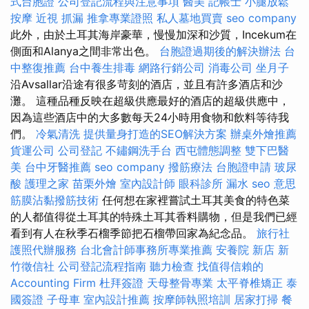
式台胞證
公司登記流程與注意事項
醫美
記帳士
小腿放鬆
按摩
近視
抓漏
推拿專業證照
私人墓地買賣
seo company
此外，由於土耳其海岸豪華，慢慢加深和沙質，Incekum在
側面和Alanya之間非常出色。
台胞證過期後的解決辦法
台
中整復推薦
台中養生排毒
網路行銷公司
消毒公司
坐月子
沿Avsallar沿途有很多苛刻的酒店，並且有許多酒店和沙
灘。 這種品種反映在超級供應最好的酒店的超級供應中，
因為這些酒店中的大多數每天24小時用食物和飲料等待我
們。
冷氣清洗
提供量身打造的SEO解決方案
辦桌外燴推薦
貨運公司
公司登記
不鏽鋼洗手台
西屯體態調整
雙下巴醫
美
台中牙醫推薦
seo company
撥筋療法
台胞證申請
玻尿
酸
護理之家
苗栗外燴
室內設計師
眼科診所
漏水
seo 意思
筋膜沾黏撥筋技術
任何想在家裡嘗試土耳其美食的特色菜
的人都值得從土耳其的特殊土耳其香料購物，但是我們已經
看到有人在秋季石榴季節把石榴帶回家為紀念品。
旅行社
護照代辦服務
台北會計師事務所專業推薦
安養院 新店
新
竹徵信社
公司登記流程指南
聽力檢查
找值得信賴的
Accounting Firm
杜拜簽證
天母整骨專業
太平脊椎矯正
泰
國簽證
子母車
室內設計推薦
按摩師執照培訓
居家打掃
餐