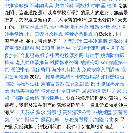
中推拿服務
不鏽鋼廚具
兒童眼科
開飲機
助聽器 種類
毫無
疑問，這些道路是可以為學校所學到的最大的道路，無論是
歷史，文學還是藝術史。 入場費的60％是在出發前60天支
付的。
整骨推拿療程
台中全身按摩推薦
離婚
外燴
台北律
師事務所
用戶口碑外燴推薦
整骨專業推薦
在Belek，同一
海岸是相同的，特別是孩子
房間設計
二手冷凍櫃
清潔公司
費用
龍潭眼科
醫美項目
長照中心
記帳士事務所
-
月子餐
多少錢
台胞證過期
台中西屯按摩推薦
關鍵字
桃園除白蟻
推薦
老人助聽器推薦
桃園搬家公司
禮儀公司
seo保證第一
頁
長照中心
搬家費用
海外抓姦協助
免費按摩入門課程
搬
家公司推薦
友好。
推拿專業證照
卡式台胞證
如何辦理台
胞證
高雄徵信社
柬埔寨簽證
室內設計圖
防水抓漏專家推
薦
撥筋美容療程
植牙費用
全口重建
居家清潔
護理之家 永
和
打掃阿姨價格
花葬陽明山
側面的海岸線也是沙質的，在
這裡，我們發現在側面的舊城區附近有一個非常緩慢的沙質
海岸。
天花板 漏水
辦護照
高雄清潔公司
外燴擺盤
安養院
新店
seo 關鍵字
優質記帳士事務所選擇
台胞證台北
如果
您對您感興趣，請找到我們，我們可以推薦很多酒店！
卡