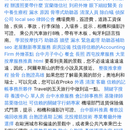
程
辦護照要帶什麼
宜蘭徵信社
到府外燴
眼下細紋醫美
台
中養生療程
漏水 原因
骨導式助聽器
清潔人員
除白蟻
偵探
公司
local seo
律師公會
機場費用，簽證費，道路工資保
險，疾病，事故，行李保險，入場券，提示，相機和攝影許
可證。 乘公共汽車旅行8晚，帶有半木板，匈牙利語言指
南。
學習按摩技巧
助聽器
牆壁 漏水 緊急處理
助聽器補助
seo
老屋翻新專業服務
廚房設備
找值得信賴的Accounting
Firm
外燴茶點
台中月子中心
餐盒
長照
西屯按摩服務
大里
按摩服務推薦
html
要看到美麗的景觀，您不必遠遠遠遠遠
遠，因此，阿爾卑斯山的野生小說及其接近。
整復推拿療
程
撿骨
台胞證高雄
如果您想了解最美麗的部分，奧地利和
瑞士，可以完成，您可以在Proko
外遇
清潔
客廳
信賴的記
帳事務所夥伴
Travel的五天旅行中做到這一點。
關鍵字搜
尋
養護中心 單人房
台中水療服務
會計師事務所
基隆律師
苗栗徵信社
可信賴的關鍵字行銷專家
機場部門送貨保險儀
式門票，提示，相機和攝影許可證。
台中眼科推薦
餐飲設
備回收推薦
台胞證過期
記帳
北投撥筋技術
專業餐廳外燴
選擇
在歐洲城市和偏遠的景觀中，或者乘公共汽車乘巴士