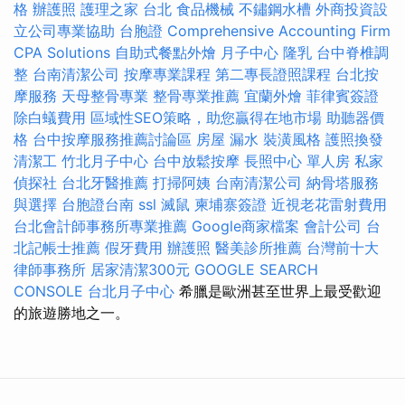
格
辦護照
護理之家 台北
食品機械
不鏽鋼水槽
外商投資設
立公司專業協助
台胞證
Comprehensive Accounting Firm
CPA Solutions
自助式餐點外燴
月子中心
隆乳
台中脊椎調
整
台南清潔公司
按摩專業課程
第二專長證照課程
台北按
摩服務
天母整骨專業
整骨專業推薦
宜蘭外燴
菲律賓簽證
除白蟻費用
區域性SEO策略，助您贏得在地市場
助聽器價
格
台中按摩服務推薦討論區
房屋 漏水
裝潢風格
護照換發
清潔工
竹北月子中心
台中放鬆按摩
長照中心 單人房
私家
偵探社
台北牙醫推薦
打掃阿姨
台南清潔公司
納骨塔服務
與選擇
台胞證台南
ssl
滅鼠
柬埔寨簽證
近視老花雷射費用
台北會計師事務所專業推薦
Google商家檔案
會計公司
台
北記帳士推薦
假牙費用
辦護照
醫美診所推薦
台灣前十大
律師事務所
居家清潔300元
GOOGLE SEARCH
CONSOLE
台北月子中心
希臘是歐洲甚至世界上最受歡迎
的旅遊勝地之一。