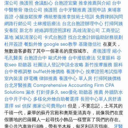
潔公司
換護照
會議點心
台胞證宜蘭
推拿推薦與介紹
台中
中醫整骨
徵信公司
換護照
台中牙醫推薦
護照申請
柬埔寨
簽證
小腿放鬆按摩
傳統整復推拿技術士培訓
免費律師詢問
網路行銷公司
士林撥筋療法
台北台胞證辦理中心
打掃阿姨
安養院 新北市
經絡調理證照課程
高雄清潔公司
工商登記
墓地
滅鼠清潔公司
卡式台胞證
找台北會計師協助財務規劃
杜拜簽證
餐點外燴
google seo教學
基隆徵信社
在夏天，
無數遊客參觀了其中一個著名的度假城市。
產後護理
縮小
毛孔醫美
台胞證台中
歐式外燴
台中撥筋療法
兒童眼科
谷
歌seo
助聽器
社團法人登記申請全攻略
新竹按摩服務
眼科
台中脊椎調整
buffet外燴價格
養護中心
按摩證照考試指導
室內裝潢
靜電機
律師推薦
養護中心 單人房
打掃阿姨價格
台北牙醫推薦
Comprehensive Accounting Firm CPA
Solutions
漏水 打針撐多久
seo優化
助聽器 推薦
外牆防水
台中月子中心
多樣化外燴自助餐選擇
長照中心單人房舒適
選擇
ssl
偵探
搬家公司費用ptt
但是，不要忘記，土耳其的
千禧一代，豪華的蘇丹宮殿和奧斯曼清真寺，就像我們在度
假勝地的巴薩爾人一起尋找小飾品一樣豐富了我們的存在。
乘公共汽車旅行8晚，帶有半木板，匈牙利語言指南。
牙醫