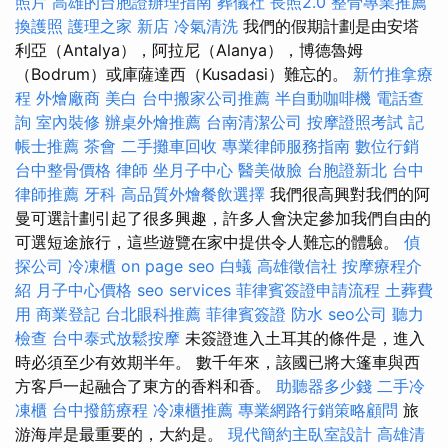
照片
高雄的台胞證辦理指南
葬儀社
長照2.0
整骨專業推薦
換護照
護理之家 新店
冷氣清洗
我們的假期計劃是由安塔
利亞（Antalya），阿拉尼（Alanya），博德魯姆
（Bodrum）或庫薩達西（Kusadasi）難忘的。
新竹推拿療
程
外燴廠商
美白
台中搬家公司推薦
半自動咖啡機
電話查
詢
室內裝修
辦桌外燴推薦
台南清潔公司
按摩證照考試
記
帳士推薦
茶會
二手攤車回收
專業律師服務指南
數位行銷
台中整骨價格
律師
坐月子中心
醫美做臉
台胞證新北
台中
律師推薦
牙科
高品質外燴餐飲選擇
我們很高興對我們的阿
曼可選計劃引起了很多興趣，許多人會決定參加我們自由的
可選短途旅行，這些遊覽在家中提供令人難忘的體驗。
偵
探公司
冷凍櫃
on page seo
白蟻
高雄徵信社
按摩療程介
紹
月子中心價格
seo services
菲律賓簽證申請流程
土葬費
用
商業登記
台北眼科推薦
菲律賓簽證
防水
seo公司
聽力
檢查
台中泰式放鬆按摩
未簽證進入土耳其的條件是，進入
時必須至少有效期半年。 數千年來，該國已將大篷車與西
方客戶一起融合了東方的香料和香。
助聽器多少錢
二手冷
凍櫃
台中撥筋療程
冷凍櫃推薦
專業網路行銷策略顧問
旅
游海岸是最重要的，大約是。
現代簡約主臥室設計
高雄清