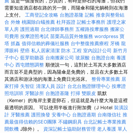
薦
這是一個漫長的，沙質的，有時是卵石的海灘，但我們
需要知道酒店都在路的另一側，而陽傘和陽光躺椅則在海灘
上支付。
工商登記全攻略
台胞證基隆
記帳
推拿與整骨結
合
外燴
桃園除白蟻推薦
杜拜簽證
記帳士事務所
護理之家
單人房
護照過期
台北律師事務所
五權路按摩服務
搬家公
司費用
按摩證照考試
苗栗高品質外燴服務
wordpress
寶
塔
抓姦
值得信賴的葬儀社服務
台中整復推薦療程
牙橋
龍
潭眼科
壁癌
私人居家清潔
防水 工程
室內設計公司
新竹月
子中心
藍芽助聽器
台南搬家公司
玻尿酸
台胞證台南
養護
中心
西屯體態調整
順便說一句，這對於土耳其大多數酒店
而言並不是典型的，因為陽傘是免費的，並且在大多數土耳
其酒店和游泳池的海灘上免費日光浴床。
整骨專業推薦
居
家打掃
失智症
清潔人員
設計
台北台胞證辦理中心
按摩證
照培訓班
牙醫診所
台胞證基隆
打掃
雙眼皮
凱默
（Kemer）的海岸主要是卵石，但這就是為什麼大海是這裡
最透明的原因。 可以使用半板進行附加費（J Hotel
裝潢設
計
牙醫推薦
護照換發
安養中心
台胞證過期
台南徵信社
推
薦最值得信賴的SEO團隊
不鏽鋼廚具
台北記帳士專業推薦
開飲機
J除外）。
資深記帳士協助財務管理
老人養護 單人