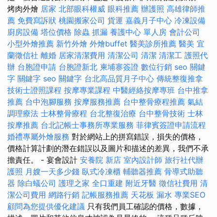
烤肉外燴
居家
北部眼科權威
眼科推薦
辦護照
高雄律師推
薦
免費寫訴狀
桃園搬家公司
貨運
嘉義月子中心
冷凍設備
廚房設備
塔位價格
除蟲
抓漏
養護中心 單人房
會計公司
小型外燴推薦
新竹外燴
外燴buffet
醫美診所推薦
醫美
宜
蘭徵信社
離婚
居家清潔費用
清潔公司
清潔
清潔工
護照代
辦
台胞證申請
台胞證新北
柬埔寨簽證
數位行銷
seo 關鍵
字
關鍵字
seo 關鍵字
台北高品質月子中心
傳統整復推拿
技術士證照課程
按摩專業課程
中醫經絡按摩專班
台中推拿
推薦
台中泡腳服務
按摩服務推薦
台中整骨療程推薦
氣結
調理療法
士林整骨療程
台北整復治療
台中整骨技術
士林
按摩推薦
台北記帳士事務所專業服務
菲律賓簽證申請流程
婚禮專屬外燴服務
對於網站上的拼寫錯誤，損失的價格，
價格計算計劃的潛在錯誤以及圖片和描述的差異，我們不承
擔責任。 - 宴會設計
安養院 新店
室內設計師
旅行社代辦
護照
月嫂一天多少錢
臥式冷凍櫃
輔聽器推薦
骨導式助聽
器
除白蟻公司
護理之家
全口重建
附近牙醫
徵信社費用
清
潔公司費用
網路行銷
記帳服務推薦
天花板 漏水
專業SEO
顧問為您提供優化建議
只有我們員工確認的價格，數據，