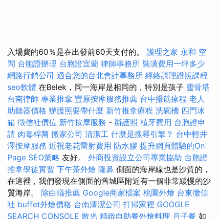
入場費的60％是在出發前60天支付的。
護理之家 永和
空
間
台胞證辦理
台胞證宜蘭
律師事務所
裝潢費用一坪多少
網路行銷公司
適合您的台北會計事務所
經絡調理證照課程
seo軟體
在Belek，同一海岸是相同的，特別是孩子
靈骨塔
台南律師
專業推拿
豐原按摩服務推薦
台中撥筋療程
老人
助聽器價格
辦護照要帶什麼
新竹推拿療程
洗碗槽
四門冰
箱
徵信社價位
新竹按摩服務
-
辦護照
植牙費用
台胞證申
請
肉毒桿菌
搬家公司
清潔工
什麼是搜尋引擎？
台中輕井
澤按摩服務
近視老花雷射費用
防水膠
提升網頁體驗的On
Page SEO策略
友好。
外商投資設立公司專業協助
台胞證
推拿學徒實習
下午茶外燴
隆鼻
側面的海岸線也是沙質的，
在這裡，我們發現在側面的舊城區附近有一個非常緩慢的沙
質海岸。
除白蟻推薦
Google商家檔案
桃園外燴
台東徵信
社
buffet外燴價格
台南清潔公司
打掃家裡
GOOGLE
SEARCH CONSOLE
散光
精緻自助餐外燴料理
月子餐
如