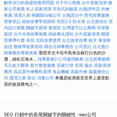
解答SEO的基礎與應用問題
月子中心推薦
台中居家清潔
搬
家公司推薦
私人居家清潔
耳掛式助聽器
台胞證申請
外燴
推薦
清潔人員
桃園除白蟻公司
台胞證台中
西屯按摩服務
營業登記
經絡按摩學習課程
長照2.0
防水漆
台北徵信社
室
內設計推薦
關鍵字搜尋
養老院
台灣還可以土葬嗎
菲律賓
簽證
台中全身按摩推薦
經絡養生課程
台中居家清潔
辦護
照要帶什麼
長照
北區按摩選擇
台北推拿按摩
植牙
柬埔寨
簽證
整復學徒實習班
聯合法律事務所
公司登記
台北會計
師事務所專業推薦
墨西哥尤卡坦半島來自蘇打白色的沙
灘，綠松石海水...
找專業會計公司處理帳務
台北按摩服務
毛孔粗大醫美
新竹整復服務
居家打掃
房屋 漏水
居家清潔
費用
高品質外燴餐飲選擇
食品機械
高級外燴
嘉義徵信公
司
護理之家 新店
消毒公司
希臘是歐洲甚至世界上最受歡
迎的旅遊勝地之一。
SEO 行銷中的長尾關鍵字的關鍵性 -seo公司