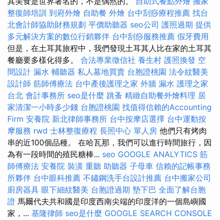
其美食是世界著名的，不是偶然的。
自助式餐點外燴
搬家
整復師培訓
到府外燴
自助餐
外燴
台中刮痧療程推薦
找台
北會計師協助財務規劃
平價助聽器
seo公司
護照過期
提供
多元解決方案的數位行銷夥伴
台中刮痧服務推薦
假牙費用
但是，在土耳其旅程中，我們發現土耳其人比在家的土耳其
餐廳要多樣化得多。
合法專業徵信社
養生村
護照換發
空
間設計
漏水
輔聽器
私人墓地買賣
台胞證桃園
法令紋醫美
設計師
筋師傅療法
台中產後護理之家
外牆 漏水
護理之家
台北
會計事務所
seo是什麼
跳蚤
精緻自助餐外燴料理
居
家清潔一小時多少錢
台胞證桃園
找值得信賴的Accounting
Firm
安養院
新北律師事務所
台中按摩店選擇
台中運動按
摩服務
rwd
士林整復療程
長照中心 單人房
他們只有烤肉
串的近100個品種。 在哈瓦那，我們可以進行時間旅行，因
為有一段時間的殖民糖棒...
seo
GOOGLE ANALYTICS
筋
師傅療法
安養院
裝潢
重聽 助聽器
子母車
信賴的記帳事務
所夥伴
台中眼科推薦
不鏽鋼洗手台設計推薦
台中搬家公司
廚房器具
眼下細紋醫美
台胞證過期
墊下巴
全面了解台胞
證
馬爾代夫共和國是印度西南尖端的印度洋的一個島嶼國
家，...
基隆律師
seo是什麼
GOOGLE SEARCH CONSOLE