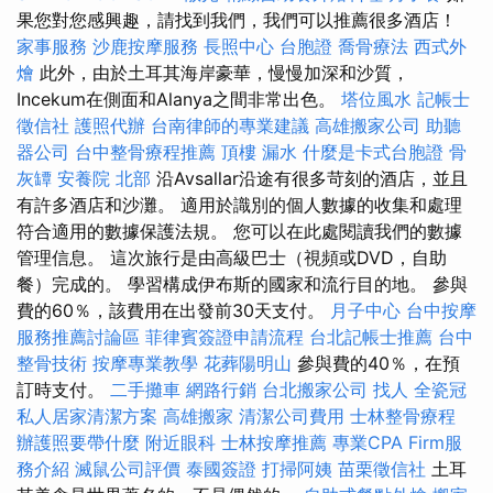
果您對您感興趣，請找到我們，我們可以推薦很多酒店！
家事服務
沙鹿按摩服務
長照中心
台胞證
喬骨療法
西式外
燴
此外，由於土耳其海岸豪華，慢慢加深和沙質，
Incekum在側面和Alanya之間非常出色。
塔位風水
記帳士
徵信社
護照代辦
台南律師的專業建議
高雄搬家公司
助聽
器公司
台中整骨療程推薦
頂樓 漏水
什麼是卡式台胞證
骨
灰罈
安養院 北部
沿Avsallar沿途有很多苛刻的酒店，並且
有許多酒店和沙灘。 適用於識別的個人數據的收集和處理
符合適用的數據保護法規。 您可以在此處閱讀我們的數據
管理信息。 這次旅行是由高級巴士（視頻或DVD，自助
餐）完成的。 學習構成伊布斯的國家和流行目的地。 參與
費的60％，該費用在出發前30天支付。
月子中心
台中按摩
服務推薦討論區
菲律賓簽證申請流程
台北記帳士推薦
台中
整骨技術
按摩專業教學
花葬陽明山
參與費的40％，在預
訂時支付。
二手攤車
網路行銷
台北搬家公司
找人
全瓷冠
私人居家清潔方案
高雄搬家
清潔公司費用
士林整骨療程
辦護照要帶什麼
附近眼科
士林按摩推薦
專業CPA Firm服
務介紹
滅鼠公司評價
泰國簽證
打掃阿姨
苗栗徵信社
土耳