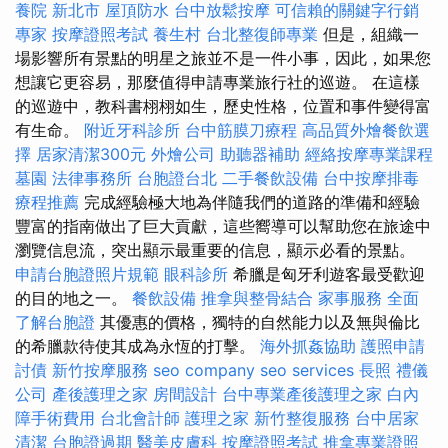
養院 新北市
屋頂防水
台中放鬆按摩
可信賴的關鍵字行銷
專家
按摩證照考試
養生村
台北整復師專業
但是，組織一
場影響所有景點的明星之旅並不是一件小事，因此，如果您
想讓它更容易，那麼值得申請專業旅行社的巡遊。 在這樣
的巡遊中，教科書栩栩如生，歷史性格，位置和事件變得富
有生命。
附近牙科診所
台中筋膜刀療程
高品質外燴餐飲選
擇
居家清潔300元
外燴公司
助聽器補助
經絡按摩專業課程
墓園
法律事務所
台胞證台北
二手餐飲設備
台中按摩排毒
療程推薦
完成經驗極大地為伴隨我們的道路的準備和經驗
豐富的指南做出了巨大貢獻，這些嚮導可以幫助您在旅途中
瀏覽信息流，突出顯示最重要的信息，顯示必看的景點。
申請台胞證照片規範
眼科診所
希臘是匈牙利遊客最受歡迎
的目的地之一。
餐飲設備
推拿與整骨結合
家事服務
全面
了解台胞證
其優惠的價格，獨特的自然能力以及無與倫比
的希臘款待使其成為永恆的打擊。
海外抓姦協助
護照申請
討債
新竹按摩服務
seo company
seo services
長照
禮儀
公司
產後護理之家
房間設計
台中專業產後護理之家
白內
障手術費用
台北會計師
護理之家
新竹整復服務
台中居家
清潔
台胞證過期
醫美皮膚科
按摩證照考試
推拿專業證照