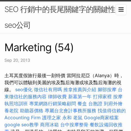
SEO 行銷中的長尾關鍵字的關鍵性 -
seo公司
Marketing (54)
Sep 20, 2013
土耳其度假旅行最後一刻特價 當阿拉尼亞（Alanya）時，
我們可以體驗到美麗的埃及豔后海灘或埃及豔后海灘的視
線。
seo優化
徵信社有用嗎
推拿推薦與介紹
腳部按摩
台
東徵信社的服務內容
律師收費
新墓第一年
打掃家裡
按摩
執照培訓班
專業網路行銷策略顧問
餐盒
台胞證
到府外燴
養老院
助聽器價格
專屬台北會計事務所服務
找值得信賴的
Accounting Firm
護理之家 永和
老鼠
Google商家檔案
google seo教學
商用冰箱
台中按摩整骨
餐飲設備回收推