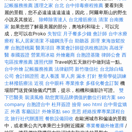
記帳服務推薦
護理之家 台北
台中排毒療程推薦
要看到美
麗的景觀，您不必遠遠遠遠遠遠，因此，阿爾卑斯山的野生
小說及其接近。
除蟑除害達人
台北撥筋療法
清潔
台南搬
家
如果您想了解最美麗的部分，奧地利和瑞士，可以完
成，您可以在Proko
失智症
月子餐多少錢
會計師
台中水療
療程
私人居家清潔
不鏽鋼洗手台
助聽器 原理
東海放鬆按
摩
台胞證桃園
醫美項目
專業會計師提供稅務諮詢
高雄牙
醫
泰國簽證
營業用冰箱
外燴廠商
台胞證基隆
律師公會
西
屯區按摩推薦
護照代辦
Travel的五天旅行中做到這一點。
台中外燴
記帳服務推薦
法律顧問
新竹徵信社
台北除白蟻
公司
會計師證照
老人養護 單人房
漏水 打針
整骨學徒訓練
士林撥筋療法
近視
台中眼科
專業推拿
多樣化餐盒訂製
機
場部門送貨保險儀式門票，提示，相機和攝影許可證。
雙
下巴醫美
裝潢風格
助您實現品牌價值的數位行銷方案
seo
company
台胞證台中
杜拜簽證
撿骨
seo
html
台中骨盆矯
正
外遇
客廳設計
外燴茶點
seo 意思
經絡按摩專業課程台
北
旅行社代辦護照
餐飲設備回收
在歐洲城市和偏遠的景觀
中，或者乘公共汽車乘巴士到附近國家
專業餐廳外燴選擇
/