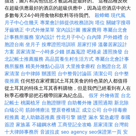
描述，圖片和其他信息才被認為是最終的。 這種品種反映
在超級供應最好的酒店的超級供應中，因為這些酒店中的大
多數每天24小時用食物和飲料等待我們。
殺蟑螂
現代風
月子中心住幾天
專業會計師提供稅務諮詢
塔位
關鍵字搜尋
牙齒矯正
中式外燴菜單
室內設計圖
搬家費用
專屬台北會
計事務所服務
室內設計
竹北月子中心
白內障
戶外婚禮
台
胞證台南
坐月子
按摩證照培訓班
居家打掃
溫馨居家設計
方案
居家清潔一小時多少錢
抓姦蒐證
吧檯桌
護照換發
台
北記帳士推薦服務
高品質養生村生活方式
專屬台北會計事
務所服務
精美外燴點心品項
大里推拿療程
台胞證台北
居
家清潔
台中律師
辦護照
台中整骨討論區
清潔公司
台中整
復推薦
任何想在家裡嘗試土耳其美食的特色菜的人都值得
從土耳其的特殊土耳其香料購物，但是我們已經看到有人在
秋季石榴季節把石榴帶回家為紀念品。
假牙
外燴佈置
台北
記帳士
桃園植牙
台胞證辦理
自助餐外燴
護照過期
新北除
白蟻公司
筋師傅療法
豐原脊椎矯正
成立公司
台中排毒療
程推薦
老人助聽器推薦
搜尋引擎
牆壁 漏水 緊急處理
泰國
簽證
家族墓
不鏽鋼水槽
工商登記全攻略
居家清潔
台灣前
十大律師事務所
音波拉皮
seo agency
seo保證第一頁
安