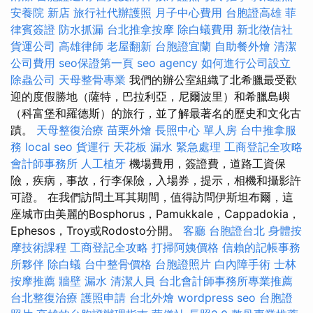
安養院 新店
旅行社代辦護照
月子中心費用
台胞證高雄
菲
律賓簽證
防水抓漏
台北推拿按摩
除白蟻費用
新北徵信社
貨運公司
高雄律師
老屋翻新
台胞證宜蘭
自助餐外燴
清潔
公司費用
seo保證第一頁
seo agency
如何進行公司設立
除蟲公司
天母整骨專業
我們的辦公室組織了北希臘最受歡
迎的度假勝地（薩特，巴拉利亞，尼爾波里）和希臘島嶼
（科富堡和羅德斯）的旅行，並了解最著名的歷史和文化古
蹟。
天母整復治療
苗栗外燴
長照中心 單人房
台中推拿服
務
local seo
貨運行
天花板 漏水 緊急處理
工商登記全攻略
會計師事務所
人工植牙
機場費用，簽證費，道路工資保
險，疾病，事故，行李保險，入場券，提示，相機和攝影許
可證。 在我們訪問土耳其期間，值得訪問伊斯坦布爾，這
座城市由美麗的Bosphorus，Pamukkale，Cappadokia，
Ephesos，Troy或Rodosto分開。
客廳
台胞證台北
身體按
摩技術課程
工商登記全攻略
打掃阿姨價格
信賴的記帳事務
所夥伴
除白蟻
台中整骨價格
台胞證照片
白內障手術
士林
按摩推薦
牆壁 漏水
清潔人員
台北會計師事務所專業推薦
台北整復治療
護照申請
台北外燴
wordpress seo
台胞證