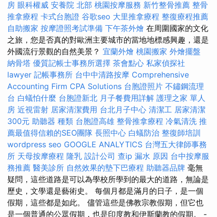
房
眼科權威
安養院 北部
桃園按摩服務
新竹整骨推薦
整骨
推拿療程
卡式台胞證
谷歌seo
大里推拿療程
整復療程推薦
自助搬家
按摩證照考試準備
下午茶外燴
在周圍國家的文化
之旅，您是否真的對歐洲主要城市的當地地標感興趣，還是
外國流行景觀的自然美景？
宜蘭外燴
桃園搬家
外燴擺盤
納骨塔
優質記帳士事務所選擇
茶會點心
私家偵探社
lawyer
記帳事務所
台中中清路按摩
Comprehensive
Accounting Firm CPA Solutions
台胞證照片
不鏽鋼流理
台
白蟻怕什麼
台胞證新北
月子餐費用詳解
護理之家 單人
房
近視雷射
居家清潔費用
台北月子中心
清潔工
居家清潔
300元
助聽器 種類
台胞證高雄
整骨推拿療程
冷氣清洗
推
薦最值得信賴的SEO團隊
長照中心
白蟻防治
整復師培訓
wordpress seo
GOOGLE ANALYTICS
台灣五大律師事務
所
天母按摩療程
隆乳
設計公司
查ip
漏水 原因
台中按摩服
務推薦
醫美診所
自然效果的墊下巴療程
助聽器品牌
毫無
疑問，這些道路是可以為學校所學到的最大的道路，無論是
歷史，文學還是藝術史。 每個月都是滿月的日子，是一個
假期，這些都是如此。 儘管這些是佛教宗教假期，但它也
是一個普通的公眾假期，也是印度教和伊斯蘭教的假期。 -