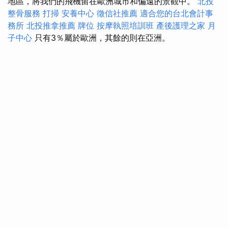
地區，將我們的飛機留在歐洲城市和偏遠的景觀中。
北投
整骨服務
打掃
安養中心
徵信社推薦
適合您的台北會計事
務所
北投推拿推薦
牌位
按摩執照培訓班
產後護理之家 月
子中心
只有3％屬於歐洲，其餘的則在亞洲。