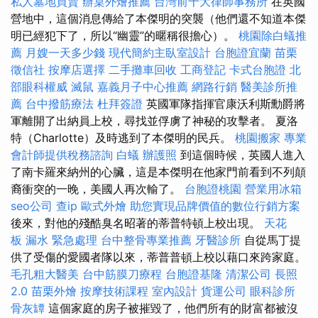
私人墓地買賣
辦桌外燴推薦
台灣前十大律師事務所
在英國
營地中，這個消息傳給了本傑明的突襲（他們還不知道本傑
明已經犯下了，所以“幽靈”的暱稱很擔心）。
桃園除白蟻推
薦
月嫂一天多少錢
現代簡約主臥室設計
台胞證宜蘭
苗栗
徵信社
按摩店選擇
二手攤車回收
工商登記
卡式台胞證
北
部眼科權威
滅鼠
嘉義月子中心推薦
網路行銷
醫美診所推
薦
台中撥筋療法
杜拜簽證
英國軍隊指揮官康沃利斯勳爵將
軍離開了出納員上校，尋找並俘虜了神秘的攻擊者。 夏洛
特（Charlotte）及時逃到了本傑明的民兵。
桃園搬家
專業
會計師提供稅務諮詢
白蟻
辦護照
到這個時候，英國人進入
了南卡羅來納州的心臟，這是本傑明在他家門前看到不列顛
裔衝突的一晚，美國人再次輸了。
台胞證桃園
營業用冰箱
seo公司
查ip
歐式外燴
助您實現品牌價值的數位行銷方案
後來，對他的殘酷臭名昭著的蒂普特頓上校出現。
天花
板 漏水 緊急處理
台中整骨專業推薦
牙醫診所
自從馬丁提
供了受傷的愛國者隊以來，蒂普普頓上校以藉口來跨家庭。
毛孔粗大醫美
台中筋膜刀療程
台胞證基隆
清潔公司
長照
2.0
苗栗外燴
按摩技術課程
室內設計
貨運公司
眼科診所
骨灰罈
這個家庭的房子被摧毀了，他們所有的財富都被沒