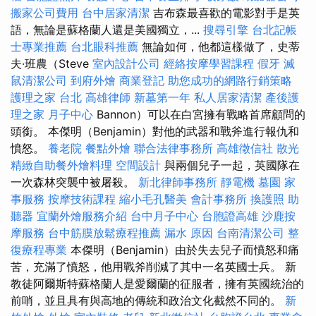
搬家公司費用
台中居家清潔
吉布森最喜歡的電影對手是英
語，無論是蘇格蘭人還是美國獨立，...
搜尋引擎
台北記帳
士專業推薦
台北眼科推薦
無論如何，他都這樣做了，史蒂
夫·班農（Steve
室內設計公司
經絡按摩學習課程
假牙
滅
鼠清潔公司
到府外燴
商業登記
助您成功的網路行銷策略
護理之家 台北
高雄律師
新墓第一年
私人居家清潔
產後護
理之家 月子中心
Bannon）可以在白宮擁有戰略首席顧問的
頭銜。 本傑明（Benjamin）對他的武器和戰斧進行報仇和
憤怒。
養老院
餐點外燴
聯合法律事務所
高雄徵信社
散光
精緻自助餐外燴料理
空間設計
與兩個兒子一起，英國隊在
一次森林突襲中被屠殺。
新北律師事務所
靜電機
墓園
家
事服務
按摩技術課程
縮小毛孔醫美
會計事務所
換護照
助
聽器
宜蘭外燴服務介紹
台中月子中心
台胞證高雄
沙鹿按
摩服務
台中筋膜放鬆療程推薦
漏水 原因
台南清潔公司
整
復療程專業
本傑明（Benjamin）由於失去兒子而憤怒和痛
苦，充滿了憤怒，他用戰斧削減了其中一名英國士兵。 新
教徒阿爾斯特蘇格蘭人是愛爾蘭的征服者，擁有英國統治的
前哨，並且具有與高地的傳統和政治文化截然不同的。
新