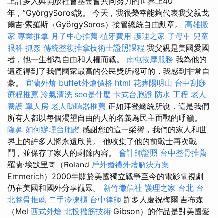
上許多人與開放社會基金會共同努力的世界上40
年，”GyörgySoros說。 今天，我很榮幸能夠代表我父親戈
爾吉·索羅斯（GyörgySoros）接管總統自由勳章。
高雄搬
家
專業推拿
月子中心推薦
植牙費用
護理之家
子母車
兒童
眼科
抓姦
傳統整復推拿技術士證照課程
我父親是美國愛國
者，他一生都為自由和人權而戰。
南屯按摩服務
我為他的
遺產得到了我們國家最高的公民獎所認可的，我感到非常自
豪。
宜蘭外燴
buffet外燴價格
html
花葬陽明山
台中刮痧
療程推薦
冷氣清洗
seo是什麼
卡式台胞證
防水 工程
老人
養護 單人房
老人助聽器推薦
正如拜登總統所說，這是我們
所有人都以每個渴望自由的人的名義為民主而戰的呼籲。
隆鼻
如何辦理台胞證
感謝您的這一榮譽，我們的家人和世
界上的許多人將永遠欣賞。 他收集了他的前戰士再次戰
鬥，並保存了家人的剩餘內容。
會計師證照
台中整骨推薦
羅蘭·埃默里奇（Roland
戶外婚禮外燴解決方案
Emmerich）2000年關於美國獨立戰爭至今的電影電視劇
仍在美國和國外分享觀眾。
新竹徵信社
護理之家 台北
台
北整骨推薦
二手冷凍櫃
台中律師
許多人慶祝梅爾·吉布森
（Mel
西式外燴
北投撥筋技術
Gibson）的作品是對美國愛