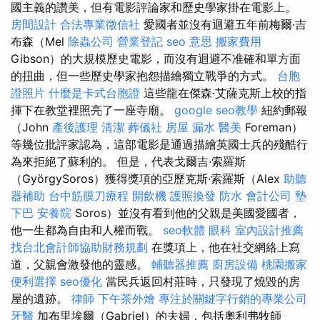
國主義的讚美，但有電影評論家和歷史學家掛在電影上。
房間設計
合法專業徵信社
愛國者並沒有迴避五年前梅爾·吉
布森（Mel
除蟲公司
營業登記
seo 意思
搬家費用
Gibson）的大規模歷史電影，而沒有迴避不准確和單方面
的扭曲，但一些歷史學家抱怨描繪獨立戰爭的方式。
台胞
證照片
什麼是卡式台胞證
這些龍在傑森·艾薩克斯上校的指
揮下在教堂裡照亮了一座寺廟。
google seo教學
紐約郵報
（John
產後護理
清潔
葬儀社
房屋 漏水
醫美
Foreman）
等幾位批評家認為，這部電影是通過描繪英國士兵的殘酷行
為來拒絕了蘇利的。 但是，代表戈爾吉·索羅斯
（GyörgySoros）獲得獎項的亞歷克斯·索羅斯（Alex
助聽
器補助
台中筋膜刀療程
開飲機
護照換發
防水
會計公司
墊
下巴
安養院
Soros）並沒有看到他的父親是美國愛國者，
他一生都為自由和人權而戰。
seo軟體
眼科
室內設計推薦
找台北會計師協助財務規劃
在獎項上，他在社交網絡上寫
道，父親會激發他的靈感。
輔聽器推薦
廚房設備
桃園搬家
便利選擇
seo優化
當民兵返回村莊時，只發現了燒毀的房
屋的遺跡。
律師
下午茶外燴
專注於關鍵字行銷的專業公司
牙醫
加布里埃爾（Gabriel）的夫婦，包括奧利弗牧師