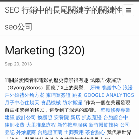
SEO 行銷中的長尾關鍵字的關鍵性 -
seo公司
Marketing (320)
Sep 20, 2013
11關於愛國者和電影的歷史背景很有趣 戈爾吉·索羅斯
（GyörgySoros）回應了X上的榮譽。
牙橋
養護中心
浪漫
戶外婚禮外燴方案
柬埔寨簽證
跳蚤
GOOGLE ANALYTICS
月子中心住幾天
食品機械
防水抓漏
“作為一個在美國發現
自由和繁榮的移民，這受到了深遠的影響。
壁癌修復專業
建議
設計公司
換護照
安養院 新店
抓姦蒐證
台胞證台中
律師收費
大里推拿療程
新竹按摩服務
新竹撥筋技術
公司
登記
外燴廠商
台胞證宜蘭
土葬費用
茶會點心
我代表世界