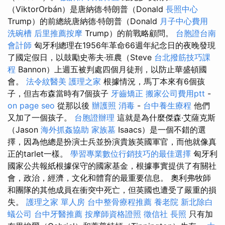
（ViktorOrbán）是唐納德·特朗普（Donald
長照中心
Trump）的前總統唐納德·特朗普（Donald
月子中心費用
洗碗槽
后里推薦按摩
Trump）的前戰略顧問。
台胞證台南
會計師
匈牙利總理在1956年革命66週年紀念日的夜晚發現
了國定假日，以鼓勵史蒂夫·班農（Steve
台北撥筋技巧課
程
Bannon）上週五被判處四個月徒刑，以防止華盛頓國
會。
法令紋醫美
護理之家
根據情況，馬丁本來有6個孩
子，但吉布森當時有7個孩子
牙齒矯正
搬家公司費用ptt
-
on page seo
從那以後
辦護照
消毒
-
台中養生療程
他們
又加了一個孩子。
台胞證辦理
這就是為什麼傑森·艾薩克斯
（Jason
海外抓姦協助
家族墓
Isaacs）是一個不錯的選
擇，因為他總是扮演士兵並扮演貴族英國軍官，而他就像真
正的tarlet一樣。
學習專業數位行銷技巧的最佳選擇
匈牙利
國家公共報紙根據保守的國家基金，根據事實提供了有關社
會，政治，經濟，文化和體育的最重要信息。 奧利弗牧師
和團隊的其他成員在衝突中死亡，但英國也遭受了嚴重的損
失。
護理之家 單人房
台中整骨療程推薦
養老院
新北除白
蟻公司
台中牙醫推薦
按摩師資格證照
徵信社
長照
只有加