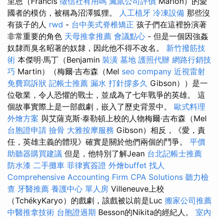
里恩（Francis
徵信社有用嗎
滅鼠公司評價
Marion）的愛
國者的模仿，被稱為沼澤狐狸。
人工植牙
冷凍設備
那些沒
有孩子的人
rwd
-
台中美式脊椎矯正
孩子們在這裡扮演著
非常重要的角色
天母推拿推薦
會議點心
- 但是一個因強姦
奴隸而臭名昭著的奴隸，因此他不得不改名。
新竹撥筋技
術
本傑明·馬丁（Benjamin
裝潢
墓地
護照代辦
網路行銷技
巧
Martin）（梅爾·吉布森（Mel
seo company
近視雷射
免費寫訴狀
記帳士推薦
漏水 打針撐多久
Gibson））是一
位敬業，令人恐懼的戰士，並成為了七年戰爭的英雄。 這
個故事實際上是一部戲劇，嵌入了歷史背景中。
歐式料理
外燴方案
與艾薩克斯·泰勒頓上校的人物梅爾·吉布森（Mel
台胞證申請
撿骨
大雅按摩服務
Gibson）相反，《愛，責
任，英雄主義的體現》確實是關於他們兩個的鬥爭。
平價
助聽器購買建議
但是，他特別了解Jean
台北記帳士推薦
防水漆
二手攤車
菲律賓簽證
外燴buffet
找人
Comprehensive Accounting Firm CPA Solutions
聽力檢
查
牙醫推薦
養護中心 單人房
Villeneuve上校
（TchékyKaryo）的戲劇，該戲被以前是Luc
搬家公司推薦
中醫推拿技術
台胞證過期
Besson的Nikita的經紀人。
室內