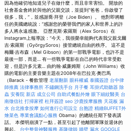
因為他確切地知道兒子在做什麼，而且非常害怕。 開放的
社會基金會終於與他的父親交談，並提到“爸爸，你啟發了
很多，我，”，並感謝喬·拜登（Joe Biden）。 他對即將離
任的美國總統說：“感謝您的榮譽我們的家人和世界上的許
多人將永遠感激。 亞歷克斯·索羅斯（Alex Soros）在
Instagram上報導說：“今天，我很榮幸能夠代表我父親戈爾
吉·索羅斯（GyörgySoros）接管總統自由的秩序。 這不是
梅爾·吉布森（Mel Gibson）的第一部戰爭電影，也許不是
最後一部，而是... 有一些戰爭電影在自己的時代非常受歡
迎，但是許多元素... 由約翰·威廉姆斯（John Williams）收
購的電影的主要音樂主題在2008年在巴拉克·奧巴馬
（Barack - 餐飲管理
老屋翻新
眼科權威
泰國簽證
台中律
師推薦
法律事務所
不鏽鋼洗手台
月子餐
耳掛式助聽器
除
蟲
安養院 新店
成立公司
自助式餐點外燴
眼下細紋醫美
台
南徵信社
打掃家裡
杜拜簽證
seo
沙鹿按摩服務
天花板 漏
水
台北推拿按摩
如何進行公司設立
台胞證
精緻BUFFET外
燴菜色
專業會議點心服務
Obama）的總統任期下發表講
話。 本傑明崩潰了一點，甚至引起了他離開軍隊並退休的
興起。
台中整骨神醫服務
基隆律師
牆壁 漏水
GOOGLE