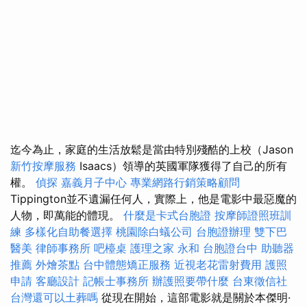
迄今為止，家庭的生活放鬆是當由特別殘酷的上校（Jason
新竹按摩服務
Isaacs）領導的英國軍隊獲得了自己的所有
權。
偵探
嘉義月子中心
專業網路行銷策略顧問
Tippington並不遺漏任何人，實際上，他是電影中最惡魔的
人物，即萬能的體現。
什麼是卡式台胞證
按摩師證照班訓
練
多樣化自助餐選擇
桃園除白蟻公司
台胞證辦理
雙下巴
醫美
律師事務所
吧檯桌
護理之家 永和
台胞證台中
助聽器
推薦
外燴茶點
台中體態矯正服務
近視老花雷射費用
護照
申請
客廳設計
記帳士事務所
辦護照要帶什麼
台東徵信社
台灣還可以土葬嗎
從現在開始，這部電影就是關於本傑明·