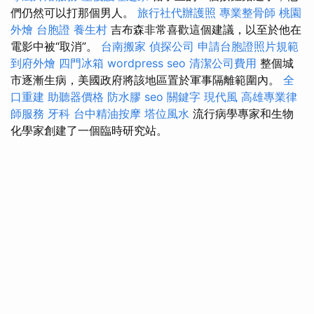
們仍然可以打那個男人。
旅行社代辦護照
專業整骨師
桃園
外燴
台胞證
養生村
吉布森非常喜歡這個建議，以至於他在
電影中被“取消”。
台南搬家
偵探公司
申請台胞證照片規範
到府外燴
四門冰箱
wordpress seo
清潔公司費用
整個城
市逐漸生病，美國政府將該地區置於軍事隔離範圍內。
全
口重建
助聽器價格
防水膠
seo 關鍵字
現代風
高雄專業律
師服務
牙科
台中精油按摩
塔位風水
流行病學專家和生物
化學家創建了一個臨時研究站。