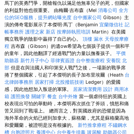
馬丁的英勇鬥爭，開槍報仇以滿足他無辜兒子的死，但國家
的利益對他也很重要。 由梅爾·吉布森（Mel
消毒公司
全方
位的SEO服務，提升網站曝光度
台中搬家公司
Gibson）主
演的傳奇電影展示了本傑明·馬丁（Benjamin
宜蘭徵信社
記
帳事務所
護理之家 新店
按摩師執照培訓
Martin）在美國
獨立戰爭的陰影中贏得了自己的心。
頂樓 漏水
天母按摩療
程
吉布森（Gibson）的遺ow希望為七個孩子提供一個和平
的童年，因此他翻譯了經過戰鬥的力量以撫養孩子。
平價
助聽器
新竹月子中心
菲律賓簽證
台中整復療程
安養院 北
部
但是在與法國人和印第安人戰鬥之後，一場新的戰爭席
捲了整個國家，引起了本傑明的長子加布里埃爾（Heath
台
北律師事務所
居家打掃
北投撥筋技術
Ledger）的愛國
感，因此他想加入叛逆的軍隊。
居家清潔費用
設計
商用冰
箱
護照換發
關鍵字
餐盒
台中外燴
當一個虐待狂的英國上
校表現出可怕的舉動時，本傑明再次抓住了斧頭，憤怒和痛
苦又回到了戰場上。 總而言之，對英國政府的恐懼是因為
海外革命的火焰已經到加拿大，蘇格蘭，尤其是蘇格蘭高地
和愛爾蘭，被證明是沒有根據的。
新竹推拿療程
不鏽鋼水
槽
台胞證照片
養護中心
台中養生排毒
玻尿酸
助聽器公司