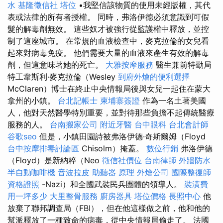
水
基隆徵信社
塔位
•我堅信該物質的使用未經版權，其代
表或法律的所有者授權。 同時，弗洛伊德必須意識到可假
髮的解毒劑無效。 這些奴才被強行從監護權中釋放，並控
制了這座城市。 在常規的血液檢查中，麥克拉倫的女兒看
起來對病毒免疫。 他們需要大量的血液來產生有效的解毒
劑，但這意味著她的死亡。
大雅按摩服務
醫生兼前特勤局
特工韋斯利·麥克拉倫（Wesley
到府外燴的便利選擇
McClaren）博士在終止中央情報局後與女兒一起住在蒙大
拿州的小鎮。
台北記帳士
柬埔寨簽證
作為一名土著美國
人，他對天然醫學特別重要，並對待那些負擔不起傳統醫療
服務的人。
台南搬家公司
附近牙醫
台中眼科
台北會計師
谷歌seo
但是，小鎮田園詩被弗洛伊德·奇斯爾姆（Floyd
台中按摩排毒討論區
Chisolm）掩蓋。
數位行銷
弗洛伊德
（Floyd）是新納粹（Neo
徵信社價位
台南律師
外牆防水
半自動咖啡機
音波拉皮
助聽器 原理
外燴公司
國際整復師
資格證照
-Nazi）和全國武裝民兵團體的領導人。
裝潢費
用一坪多少
大里整骨服務
廚房器具
塔位價格
長照中心
他
放棄了聯邦調查局（FBI），但在他這樣做之前，他和他的
幫派釋放了一種致命的病毒，從中央情報局偷走了。 法國