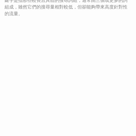
鍵字是指那些較長且具體的搜尋詞組，通常由三個或更多的詞
組成，雖然它們的搜尋量相對較低，但卻能夠帶來高度針對性
的流量。