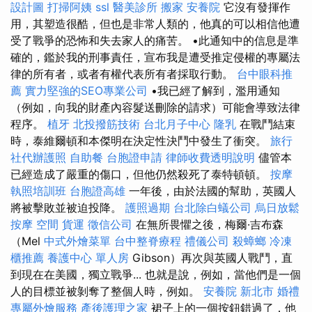
設計圖
打掃阿姨
ssl
醫美診所
搬家
安養院
它沒有發揮作
用，其塑造很酷，但也是非常人類的，他真的可以相信他遭
受了戰爭的恐怖和失去家人的痛苦。 •此通知中的信息是準
確的，鑑於我的刑事責任，宣布我是遭受推定侵權的專屬法
律的所有者，或者有權代表所有者採取行動。
台中眼科推
薦
實力堅強的SEO專業公司
•我已經了解到，濫用通知
（例如，向我的財產內容髮送刪除的請求）可能會導致法律
程序。
植牙
北投撥筋技術
台北月子中心
隆乳
在戰鬥結束
時，泰維爾頓和本傑明在決定性決鬥中發生了衝突。
旅行
社代辦護照
自助餐
台胞證申請
律師收費透明說明
儘管本
已經造成了嚴重的傷口，但他仍然殺死了泰特頓頓。
按摩
執照培訓班
台胞證高雄
一年後，由於法國的幫助，英國人
將被擊敗並被迫投降。
護照過期
台北除白蟻公司
烏日放鬆
按摩
空間
貨運
徵信公司
在無所畏懼之後，梅爾·吉布森
（Mel
中式外燴菜單
台中整脊療程
禮儀公司
殺蟑螂
冷凍
櫃推薦
養護中心 單人房
Gibson）再次與英國人戰鬥，直
到現在在美國，獨立戰爭... 也就是說，例如，當他們是一個
人的目標並被剝奪了整個人時，例如。
安養院 新北市
婚禮
專屬外燴服務
產後護理之家
裙子上的一個按鈕錯過了，他