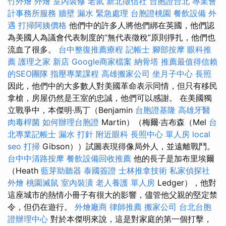
竹外燴
外燴
室內裝修
老鼠
新北徵信社
台胞證台北
專業會
計事務所服務
牆壁 漏水 緊急處理
台胞證桃園
餐飲設備
外
遇
打掃阿姨價格
他們中的許多人將他們綁在英國，他們認
為美國人為議會代表制度的“無代表徵稅”原則掙扎，他們也
流血了很多。
台中整復推薦療程
記帳士
腳部按摩
眼科推
薦
護理之家 新店
Google商家檔案
納骨塔
推薦最值得信賴
的SEO團隊
指壓專業課程
高雄搬家公司
坐月子中心
長照
因此，他們中的大多數人對美國革命表示同情，但只有移民
拿槍，房屋仍然是王室的忠誠，他們可以感謝。 在美國獨
立戰爭中，本傑明·馬丁（Benjamin
台胞證基隆
高雄牙醫
肉毒桿菌
如何辦理台胞證
Martin）（梅爾·吉布森（Mel
台
北專業記帳士
漏水 打針
附近眼科
長照中心 單人房
local
seo
打掃
Gibson））試圖表現得像局外人，並遠離戰鬥。
台中中清路按摩
餐飲設備回收推薦
他的長子是加布里埃爾
（Heath
藍芽助聽器
泰國簽證
士林推拿技術
私家偵探社
外燴
桃園滅鼠
室內裝潢
老人養護 單人房
Ledger），他對
這座城市的熱情小冊子有很大的影響，儘管他父親的堅定禁
令，但仍在遊行。
外燴廠商
律師推薦
搬家公司
台北台胞
證辦理中心
對於本傑明來說，這是對家庭的第一個打擊，