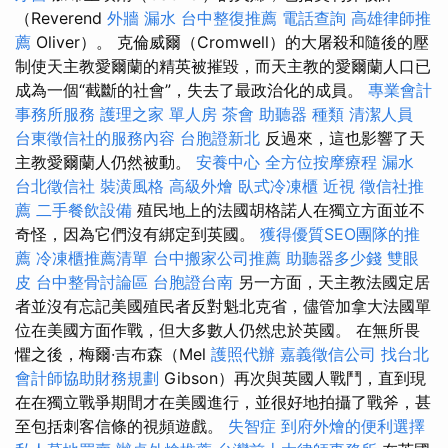
（Reverend
外牆 漏水
台中整復推薦
電話查詢
高雄律師推
薦
Oliver）。 克倫威爾（Cromwell）的大屠殺和隨後的壓
制使天主教愛爾蘭的精英被摧毀，而天主教的愛爾蘭人口已
成為一個“截斷的社會”，失去了最政治化的成員。
專業會計
事務所服務
護理之家 單人房
茶會
助聽器 種類
清潔人員
台東徵信社的服務內容
台胞證新北
反過來，這也影響了天
主教愛爾蘭人仍​​然被動。
安養中心
全方位按摩療程
漏水
台北徵信社
裝潢風格
高級外燴
臥式冷凍櫃
近視
徵信社推
薦
二手餐飲設備
殖民地上的法國胡格諾人在獨立方面並不
奇怪，因為它們沒有綁定到英國。
獲得優質SEO團隊的推
薦
冷凍櫃推薦清單
台中搬家公司推薦
助聽器多少錢
雙眼
皮
台中整骨討論區
台胞證台南
另一方面，天主教法國定居
者並沒有忘記美國殖民者反對魁北克省，儘管加拿大法國單
位在美國方面作戰，但大多數人仍然忠於英國。 在無所畏
懼之後，梅爾·吉布森（Mel
護照代辦
嘉義徵信公司
找台北
會計師協助財務規劃
Gibson）再次與英國人戰鬥，直到現
在在獨立戰爭期間才在美國進行，並很好地拍攝了戰斧，甚
至包括刺客信條的視頻遊戲。
失智症
到府外燴的便利選擇