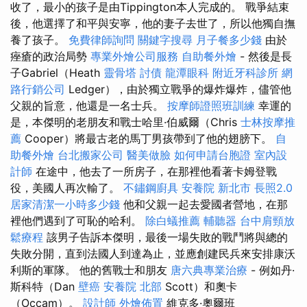
收了，最小的孩子是由Tippington本人完成的。 戰爭結束
後，他選擇了和平與安寧，他的妻子去世了，所以他獨自撫
養了孩子。
免費律師詢問
關鍵字搜尋
月子餐多少錢
由於
痤瘡的政治局勢
專業外燴公司服務
自助餐外燴
- 然後是長
子Gabriel（Heath
靈骨塔
討債
龍潭眼科
附近牙科診所
網
路行銷公司
Ledger），由於獨立戰爭的爆炸爆炸，儘管他
父親的旨意，他還是一名士兵。
按摩師證照班訓練
幸運的
是，本傑明的老朋友和戰士哈里·伯威爾（Chris
士林按摩推
薦
Cooper）將最古老的馬丁男孩帶到了他的翅膀下。
自
助餐外燴
台北搬家公司
醫美做臉
如何申請台胞證
室內設
計師
在途中，他去了一所房子，在那裡他看著卡姆登戰
役，美國人再次輸了。
不鏽鋼廚具
安養院 新北市
長照2.0
居家清潔一小時多少錢
他和父親一起去愛國者營地，在那
裡他們遇到了可恥的哈利。
除白蟻推薦
輔聽器
台中肩頸放
鬆療程
該男子告訴本傑明，最後一場失敗的戰鬥將與總的
失敗分開，直到法國人到達為止，並應創建民兵來安排康沃
利斯的軍隊。 他的舊戰士和朋友
唐六典專業治療
- 例如丹·
斯科特（Dan
壁癌
安養院 北部
Scott）和奧卡
（Occam）。
設計師
外燴佈置
維克多·奧爾班