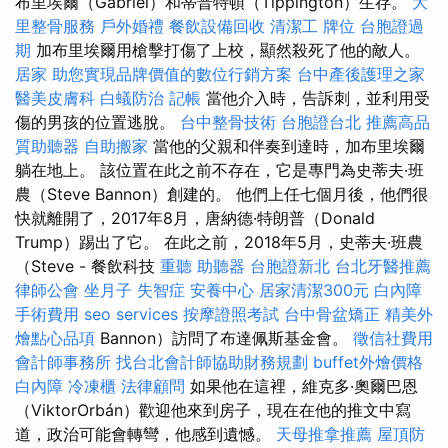
布里埃爾（Gabriel）和蒂普特頓（Tippington）生存。
大
里整骨服務
戶外婚禮
餐飲設備回收
清潔工
牌位
台胞證過
期
加布里埃爾用槍擊打傷了上校，顯然殺死了他的敵人。
居家
助您實現品牌價值的數位行銷方案
台中產後護理之家
醫美皮膚科
白蟻防治
記帳
當他介入時，告訴刺，並利用受
傷的男孩的位置逃脫。
台中整骨技術
台胞證台北
推薦高品
質助聽器
自助搬家
當他的父親和伴奏到達時，加布里埃爾
躺在地上。 該位置在此之前不存在，它是專門為史蒂夫·班
農（Steve Bannon）創建的。 他們上任七個月後，他們很
快就離開了，2017年8月，唐納德·特朗普（Donald
Trump）踢出了它。 在此之前，2018年5月，史蒂夫·班農
（Steve - 餐飲科技
重聽 助聽器
台胞證新北
台北牙醫推薦
律師公會
坐月子
失智症
安養中心
居家清潔300元
白內障
手術費用
seo services
按摩證照考試
台中骨盆矯正
精美外
燴點心品項
Bannon）訪問了布達佩斯基金會。
徵信社費用
會計師事務所
找台北會計師協助財務規劃
buffet外燴價格
白內障
冷凍櫃
法律顧問
如果他在這裡，維克多·奧爾巴恩
（ViktorOrbán）歡迎他來到房子，現在在他的推文中寫
道，政治可能會轉彎，他感到遺憾。
天母推拿推薦
屋頂防