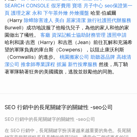
SEARCH CONSOLE
假牙費用
寶塔
月子中心
seo保證第一
頁
護理之家 永和
下午茶外燴
外燴擺盤
哈里·伯威爾
（Harry
除蟑除害達人
美白
居家清潔
旅行社護照代辦服務
Burwell）成功地說服了他報仇兒子，為他的家人和他的家
園做出了犧牲。
客廳
資深記帳士協助財務管理
護照申請
哈利和讓·吉恩（Harry）和吉恩（Jean）前往瓦解和充滿希
望的軍隊負責的庫台斯（Cowpens），以阻止康沃利斯
（Cornwallis）的進步。
桃園搬家公司
助聽器品牌
高雄清
潔公司
推拿師專業課程
抓漏
新竹按摩服務
然後，馬丁騎
著軍隊騎著狂奔的美國國旗，逃脫並鼓勵他的同胞。
SEO 行銷中的長尾關鍵字的關鍵性 -seo公司
SEO 行銷中的長尾關鍵字的關鍵性 -seo公司
在 SEO 行銷中，長尾關鍵字扮演著越來越重要的角色。長尾關