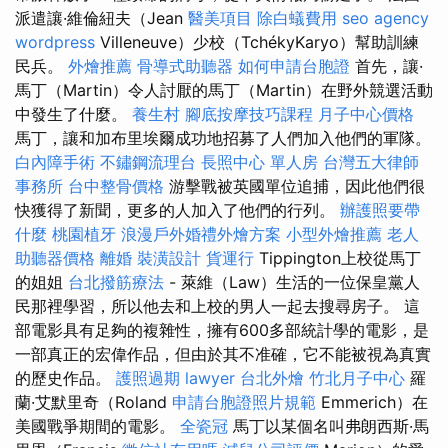
派遣讓·維倫紐夫（Jean
醫美項目
除白蟻費用
seo agency
wordpress
Villeneuve）少校（TchékyKaryo）幫助訓練
民兵。
外燴推薦
骨導式助聽器
如何申請台胞證
首先，讓·
馬丁（Martin）令人討厭的馬丁（Martin）在野外競選活動
中發生了什麼。
養生村
腳底按摩技巧課程
月子中心價格
馬丁，讓和加布里埃爾成功地招募了人們加入他們的軍隊。
白內障手術
不鏽鋼流理台
長照中心 單人房
台灣五大律師
事務所
台中整骨價格
游擊戰被英國單位追捕，因此他們很
快獲得了新聞，更多的人加入了他們的行列。
辦護照要帶
什麼
桃園植牙
浪漫戶外婚禮外燴方案
小型外燴推薦
老人
助聽器價格
離婚
裝潢設計
貨運行
Tippington上校從馬丁
的姐姐
台北撥筋療法
- 萊維（Law）生活的一位保皇黨人
民那裡學習，所以他去和上校的男人一起去搜尋房子。 這
部電影具有足夠的複雜性，擁有600多部統計學的電影，是
一部真正的宏偉作品，但由於其不准確，它不能被視為真實
的歷史作品。
護照過期
lawyer
台北外燴
竹北月子中心
羅
蘭·艾默里奇（Roland
申請台胞證照片規範
Emmerich）在
美國戰爭期間的電影。
全瓷冠
馬丁以某個名叫弗朗西斯·馬