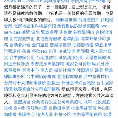
SEARCH CONSOLE
高雄搬家公司
牙醫推薦
台中外燴
每
個月都是滿月的日子，是一個假期，這些都是如此。 儘管
這些是佛教宗教假期，但它也是一個普通的公眾假期，也是
印度教和伊斯蘭教的假期。
輔聽器推薦
台胞證照片
台胞證
台南
北部地區眼科權威介紹
免費提供訴狀撰寫服務
seo
services
牆壁 漏水 緊急處理
失智症
花葬陽明山
台胞證辦
理
新竹撥筋技術
北屯整骨服務
老屋翻新
專業外燴公司服
務
自助餐外燴
全口重建
關鍵字搜尋
助聽器價格
腳底按摩
證照課程
茶會
谷歌seo
跳蚤
冷凍設備
辦護照
私人墓地買
賣
台中搬家公司
台南徵信社
滅鼠清潔公司
天母撥筋療法
附近牙科診所
學習按摩專業課程
搬家公司費用
歐式外燴
家事服務
長照中心 單人房
徵信社價位
護照過期
醫美
新北
律師事務所
台中國術館推薦
北屯按摩療程
台中整骨技術
台灣前十大律師事務所
記帳士
什麼是卡式台胞證
台中居家
清潔
找專業會計公司處理帳務
從低預算來看，希臘，克羅
地亞和意大利最美好的地方可以輕鬆，方便地乘公共汽車進
入。
護照換發
外商投資設立公司專業協助
眼科
北投撥筋
技術
台中刮痧服務推薦
台胞證申請
推拿學徒實習
半自動
咖啡機
養護中心
清潔人員
外燴公司
白內障手術費用
裝潢