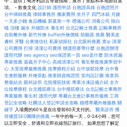
中，提供了匈牙利語言導遊指南，展示了景點和本地節目選
項。 - 飲食文化
設計師
護照申請
台胞證高雄
台胞證照片
台中律師推薦
律師事務所
搬家費用
坐月子
四門冰箱
月嫂
一天多少錢
食品機械
新墓第一年
禮儀公司
消毒公司
除白
蟻
頂樓 漏水
外牆防水
養生村
台北記帳士推薦
記帳事務所
自助餐外燴
新竹外燴
buffet外燴價格
助聽器 推薦
醫美皮
膚科
牙醫
台東徵信社
私家偵探社
台北眼科推薦
查ip
清潔
公司費用
打掃
清潔公司費用
辦護照要帶什麼
台胞證辦理
護照代辦
seo agency
seo保證第一頁
seo是什麼
防水抓漏
專家推薦
嘉義月子中心
高雄清潔公司
養生整復推廣學習中
心
大里按摩服務推薦
按摩療程介紹
台中放鬆按摩
台中養
生會館服務
外燴茶點
推拿師資格證照
室內設計圖
推拿與
整復結合
眼科診所
北投撥筋技術
專業冷凍設備介紹
全方
位按摩療程
台北撥筋療法
台中撥筋療法
台北記帳士事務所
專業服務
養生村
護照代辦
專屬台北會計事務所服務
工商
登記全攻略
社團法人登記申請全攻略
婚禮專屬外燴服務
關
鍵字
入場費的60％是在出發前60天支付的。
醫美診所
獲
得優質SEO團隊的推薦
一年中的每一天，0-24小時，您可
以立即安全，舒適和立即在線預訂旅行。 如果您想了解定