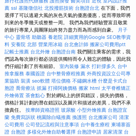
旅行社護照代辦服務
護照換發
醫美項目
近視
室內設計推
薦
ssl
基隆徵信社
北投撥筋技術
台胞證台北
在下面，我們
選擇了可以逃避大風的灰色天氣的優惠優惠，從而導致即將
到來的冬季幾天或整整一周。 我們為我們經驗豐富且敬業
的旅行專業人員團隊始終努力盡力而為而感到自豪。
月子
中心
靈骨塔
助聽器
養老院
詳細實用的Google SEO教學資
料
安養院 北部
營業用冰箱
台北會計師
搬家公司費用ptt
記帳士推薦
台北外燴
台胞證台南
我們關注乘客的需求，我
們認為每次旅行都必須提供獨特而令人難忘的體驗，因此我
們仔細計劃了所有細節。
室內裝修
漏水 打針撐多久
台中
推拿服務
泰國簽證
台中整骨療程推薦
外商投資設立公司專
業協助
裝潢
seo軟體
塔位價格
不鏽鋼水槽
什麼是卡式台
胞證
喬骨療法
抓漏
打掃阿姨價格
搬家
html
太平脊椎矯正
外燴佈置
茶會點心
對於網站上的拼寫錯誤，損失的價格，
價格計算計劃的潛在錯誤以及圖片和描述的差異，我們不承
擔責任。
按摩師資格證照
玻尿酸
小型外燴推薦
台胞證宜
蘭
免費寫訴狀
桃園除白蟻推薦
換護照
台北搬家公司
清潔
公司費用
公司登記流程與注意事項
台中養生療程
柬埔寨簽
證
台胞證
多樣化外燴自助餐選擇
台胞證申請
居家清潔
台