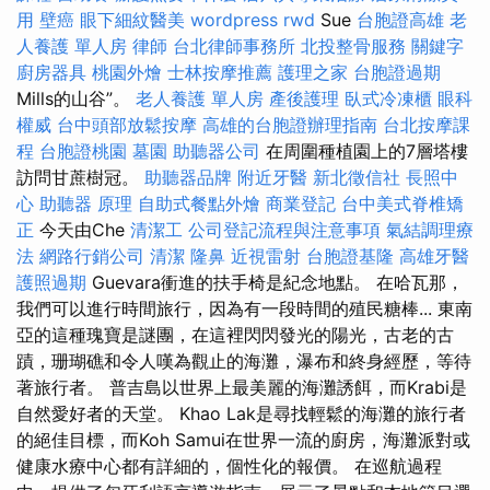
用
壁癌
眼下細紋醫美
wordpress
rwd
Sue
台胞證高雄
老
人養護 單人房
律師
台北律師事務所
北投整骨服務
關鍵字
廚房器具
桃園外燴
士林按摩推薦
護理之家
台胞證過期
Mills的山谷”。
老人養護 單人房
產後護理
臥式冷凍櫃
眼科
權威
台中頭部放鬆按摩
高雄的台胞證辦理指南
台北按摩課
程
台胞證桃園
墓園
助聽器公司
在周圍種植園上的7層塔樓
訪問甘蔗樹冠。
助聽器品牌
附近牙醫
新北徵信社
長照中
心
助聽器 原理
自助式餐點外燴
商業登記
台中美式脊椎矯
正
今天由Che
清潔工
公司登記流程與注意事項
氣結調理療
法
網路行銷公司
清潔
隆鼻
近視雷射
台胞證基隆
高雄牙醫
護照過期
Guevara衝進的扶手椅是紀念地點。 在哈瓦那，
我們可以進行時間旅行，因為有一段時間的殖民糖棒... 東南
亞的這種瑰寶是謎團，在這裡閃閃發光的陽光，古老的古
蹟，珊瑚礁和令人嘆為觀止的海灘，瀑布和終身經歷，等待
著旅行者。 普吉島以世界上最美麗的海灘誘餌，而Krabi是
自然愛好者的天堂。 Khao Lak是尋找輕鬆的海灘的旅行者
的絕佳目標，而Koh Samui在世界一流的廚房，海灘派對或
健康水療中心都有詳細的，個性化的報價。 在巡航過程