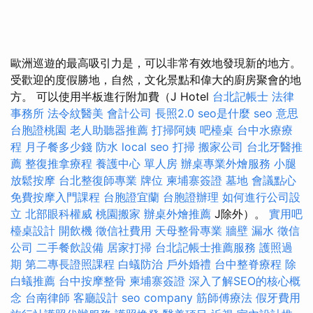
歐洲巡遊的最高吸引力是，可以非常有效地發現新的地方。
受歡迎的度假勝地，自然，文化景點和偉大的廚房聚會的地
方。 可以使用半板進行附加費（J Hotel
台北記帳士
法律
事務所
法令紋醫美
會計公司
長照2.0
seo是什麼
seo 意思
台胞證桃園
老人助聽器推薦
打掃阿姨
吧檯桌
台中水療療
程
月子餐多少錢
防水
local seo
打掃
搬家公司
台北牙醫推
薦
整復推拿療程
養護中心 單人房
辦桌專業外燴服務
小腿
放鬆按摩
台北整復師專業
牌位
柬埔寨簽證
墓地
會議點心
免費按摩入門課程
台胞證宜蘭
台胞證辦理
如何進行公司設
立
北部眼科權威
桃園搬家
辦桌外燴推薦
J除外）。
實用吧
檯桌設計
開飲機
徵信社費用
天母整骨專業
牆壁 漏水
徵信
公司
二手餐飲設備
居家打掃
台北記帳士推薦服務
護照過
期
第二專長證照課程
白蟻防治
戶外婚禮
台中整脊療程
除
白蟻推薦
台中按摩整骨
柬埔寨簽證
深入了解SEO的核心概
念
台南律師
客廳設計
seo company
筋師傅療法
假牙費用