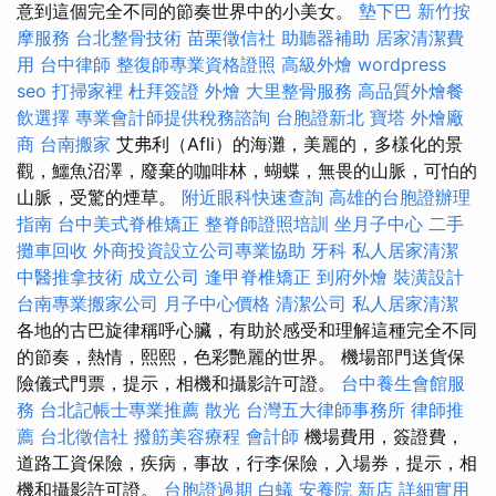
意到這個完全不同的節奏世界中的小美女。
墊下巴
新竹按
摩服務
台北整骨技術
苗栗徵信社
助聽器補助
居家清潔費
用
台中律師
整復師專業資格證照
高級外燴
wordpress
seo
打掃家裡
杜拜簽證
外燴
大里整骨服務
高品質外燴餐
飲選擇
專業會計師提供稅務諮詢
台胞證新北
寶塔
外燴廠
商
台南搬家
艾弗利（Afli）的海灘，美麗的，多樣化的景
觀，鱷魚沼澤，廢棄的咖啡林，蝴蝶，無畏的山脈，可怕的
山脈，受驚的煙草。
附近眼科快速查詢
高雄的台胞證辦理
指南
台中美式脊椎矯正
整脊師證照培訓
坐月子中心
二手
攤車回收
外商投資設立公司專業協助
牙科
私人居家清潔
中醫推拿技術
成立公司
逢甲脊椎矯正
到府外燴
裝潢設計
台南專業搬家公司
月子中心價格
清潔公司
私人居家清潔
各地的古巴旋律稱呼心臟，有助於感受和理解這種完全不同
的節奏，熱情，熙熙，色彩艷麗的世界。 機場部門送貨保
險儀式門票，提示，相機和攝影許可證。
台中養生會館服
務
台北記帳士專業推薦
散光
台灣五大律師事務所
律師推
薦
台北徵信社
撥筋美容療程
會計師
機場費用，簽證費，
道路工資保險，疾病，事故，行李保險，入場券，提示，相
機和攝影許可證。
台胞證過期
白蟻
安養院 新店
詳細實用