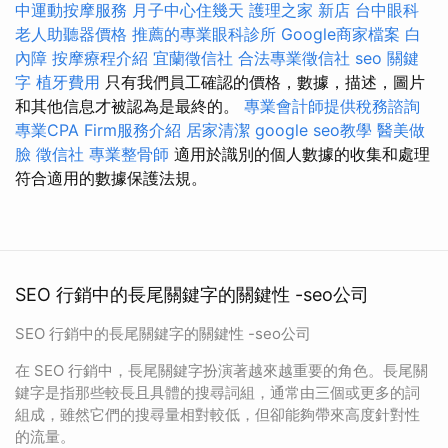
中運動按摩服務
月子中心住幾天
護理之家 新店
台中眼科
老人助聽器價格
推薦的專業眼科診所
Google商家檔案
白
內障
按摩療程介紹
宜蘭徵信社
合法專業徵信社
seo 關鍵
字
植牙費用
只有我們員工確認的價格，數據，描述，圖片
和其他信息才被認為是最終的。
專業會計師提供稅務諮詢
專業CPA Firm服務介紹
居家清潔
google seo教學
醫美做
臉
徵信社
專業整骨師
適用於識別的個人數據的收集和處理
符合適用的數據保護法規。
SEO 行銷中的長尾關鍵字的關鍵性 -seo公司
SEO 行銷中的長尾關鍵字的關鍵性 -seo公司
在 SEO 行銷中，長尾關鍵字扮演著越來越重要的角色。長尾關
鍵字是指那些較長且具體的搜尋詞組，通常由三個或更多的詞
組成，雖然它們的搜尋量相對較低，但卻能夠帶來高度針對性
的流量。