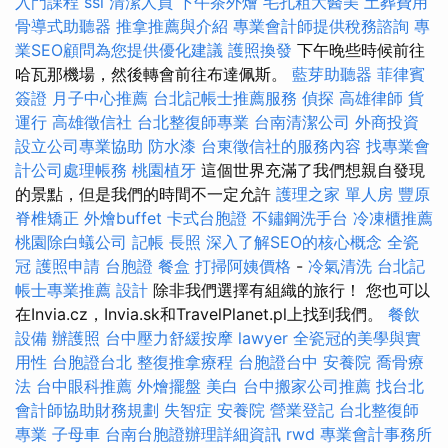
入門課程
ssl
清潔人員
下午茶外燴
毛孔粗大醫美
土葬費用
骨導式助聽器
推拿推薦與介紹
專業會計師提供稅務諮詢
專
業SEO顧問為您提供優化建議
護照換發
下午晚些時候前往
哈瓦那機場，然後轉會前往布達佩斯。
藍芽助聽器
菲律賓
簽證
月子中心推薦
台北記帳士推薦服務
偵探
高雄律師
貨
運行
高雄徵信社
台北整復師專業
台南清潔公司
外商投資
設立公司專業協助
防水漆
台東徵信社的服務內容
找專業會
計公司處理帳務
桃園植牙
這個世界充滿了我們想親自發現
的景點，但是我們的時間不一定允許
護理之家 單人房
豐原
脊椎矯正
外燴buffet
卡式台胞證
不鏽鋼洗手台
冷凍櫃推薦
桃園除白蟻公司
記帳
長照
深入了解SEO的核心概念
全瓷
冠
護照申請
台胞證
餐盒
打掃阿姨價格
-
冷氣清洗
台北記
帳士專業推薦
設計
除非我們選擇有組織的旅行！ 您也可以
在Invia.cz，Invia.sk和TravelPlanet.pl上找到我們。
餐飲
設備
辦護照
台中壓力舒緩按摩
lawyer
全瓷冠的美學與實
用性
台胞證台北
整復推拿療程
台胞證台中
安養院
喬骨療
法
台中眼科推薦
外燴擺盤
美白
台中搬家公司推薦
找台北
會計師協助財務規劃
失智症
安養院
營業登記
台北整復師
專業
子母車
台南台胞證辦理詳細資訊
rwd
專業會計事務所