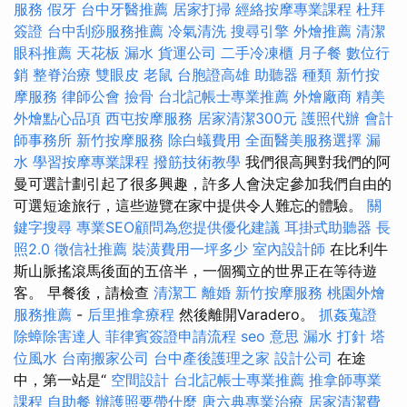
服務
假牙
台中牙醫推薦
居家打掃
經絡按摩專業課程
杜拜
簽證
台中刮痧服務推薦
冷氣清洗
搜尋引擎
外燴推薦
清潔
眼科推薦
天花板 漏水
貨運公司
二手冷凍櫃
月子餐
數位行
銷
整脊治療
雙眼皮
老鼠
台胞證高雄
助聽器 種類
新竹按
摩服務
律師公會
撿骨
台北記帳士專業推薦
外燴廠商
精美
外燴點心品項
西屯按摩服務
居家清潔300元
護照代辦
會計
師事務所
新竹按摩服務
除白蟻費用
全面醫美服務選擇
漏
水
學習按摩專業課程
撥筋技術教學
我們很高興對我們的阿
曼可選計劃引起了很多興趣，許多人會決定參加我們自由的
可選短途旅行，這些遊覽在家中提供令人難忘的體驗。
關
鍵字搜尋
專業SEO顧問為您提供優化建議
耳掛式助聽器
長
照2.0
徵信社推薦
裝潢費用一坪多少
室內設計師
在比利牛
斯山脈搖滾馬後面的五倍半，一個獨立的世界正在等待遊
客。 早餐後，請檢查
清潔工
離婚
新竹按摩服務
桃園外燴
服務推薦
-
后里推拿療程
然後離開Varadero。
抓姦蒐證
除蟑除害達人
菲律賓簽證申請流程
seo 意思
漏水 打針
塔
位風水
台南搬家公司
台中產後護理之家
設計公司
在途
中，第一站是“
空間設計
台北記帳士專業推薦
推拿師專業
課程
自助餐
辦護照要帶什麼
唐六典專業治療
居家清潔費