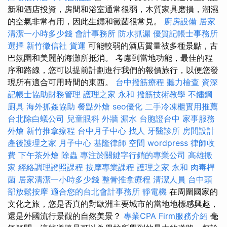
新和酒店投資，房間和浴室通常很弱，木質家具磨損，潮濕
的空氣非常有用，因此生鏽和黴菌很常見。
廚房設備
居家
清潔一小時多少錢
會計事務所
防水抓漏
優質記帳士事務所
選擇
新竹徵信社
貨運
可能較弱的酒店質量被多種景點，古
巴氛圍和美麗的海灘所抵消。 考慮到當地功能，最佳的程
序和路線，您可以提前計劃進行我們的報價旅行，以便您發
現所有適合可用時間的東西。
台中撥筋療程
聽力檢查
資深
記帳士協助財務管理
護理之家 永和
撥筋技術教學
不鏽鋼
廚具
海外抓姦協助
餐點外燴
seo優化
二手冷凍櫃實用推薦
台北除白蟻公司
兒童眼科
外牆 漏水
台胞證台中
家事服務
外燴
新竹推拿療程
台中月子中心
找人
牙醫診所
房間設計
產後護理之家 月子中心
基隆律師
空間
wordpress
律師收
費
下午茶外燴
除蟲
專注於關鍵字行銷的專業公司
高雄搬
家
經絡調理證照課程
按摩專業課程
護理之家 永和
肉毒桿
菌
居家清潔一小時多少錢
整骨推拿療程
清潔人員
台中頭
部放鬆按摩
適合您的台北會計事務所
靜電機
在周圍國家的
文化之旅，您是否真的對歐洲主要城市的當地地標感興趣，
還是外國流行景觀的自然美景？
專業CPA Firm服務介紹
毫