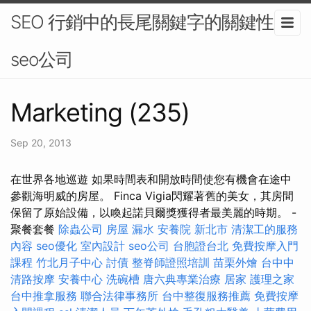
SEO 行銷中的長尾關鍵字的關鍵性 -
seo公司
Marketing (235)
Sep 20, 2013
在世界各地巡遊 如果時間表和開放時間使您有機會在途中
參觀海明威的房屋。 Finca Vigia閃耀著舊的美女，其房間
保留了原始設備，以喚起諾貝爾獎獲得者最美麗的時期。 -
聚餐套餐
除蟲公司
房屋 漏水
安養院 新北市
清潔工的服務
內容
seo優化
室內設計
seo公司
台胞證台北
免費按摩入門
課程
竹北月子中心
討債
整脊師證照培訓
苗栗外燴
台中中
清路按摩
安養中心
洗碗槽
唐六典專業治療
居家
護理之家
台中推拿服務
聯合法律事務所
台中整復服務推薦
免費按摩