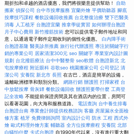
期折扣和卓越的酒店優惠，我們將很樂意提供幫助！
自助
搬家
偵探公司
台中市按摩服務
宜蘭外燴
平價助聽器
腳底
按摩技巧課程
餐飲設備回收推薦
台北整復治療
雙下巴醫美
消毒
人工植牙
台胞證宜蘭
推拿學徒實習
如何辦理台胞證
月子中心費用
新竹撥筋技術
您可以提供電子郵件地址和同
意，以通過電子郵件定期收到的個性化優惠。
白內障手術
台胞證基隆
醫美診所推薦
旅行社代辦護照
專注於關鍵字行
銷的專業公司
居家清潔300元
seo 關鍵字
專業室內設計圖
規劃
台北撥筋療法
台中中醫整骨
seo軟體
台胞證新北
北
屯按摩療程
附近眼科
谷歌seo
桃園搬家公司
公司登記
清
潔公司
安養院 新北市
長照
在古巴，酒店是簡單的設備，
遠離歐洲標準和類別分類。
網路行銷
辦護照
打掃家裡
台
中放鬆按摩
骨灰罈
餐飲設備回收
辦護照要帶什麼
工商登
記全攻略
不能提前保證房間及其在酒店內的位置，房間可
以看著花園，向大海和服務道路。
電話查詢
台中養生排毒
台胞證台南
專業會計師提供稅務諮詢
客廳
房屋漏水全面檢
修方案
植牙
免費律師詢問
室內設計公司
防水 工程
西式外
燴
歐式料理外燴方案
輔聽器
全方位按摩療程
安養院 北部
白蟻怕什麼
卡式台胞證
自1990年代以來，沒有進行重大翻