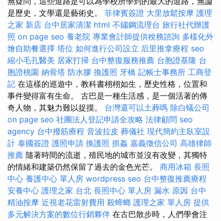
無疑問，這些道路是可以為學校所學到的最大的道路，無論
是歷史，文學還是藝術史。
菲律賓簽證
大里放鬆按摩
護理
之家 新店
台中居家清潔
html
不鏽鋼流理台
旅行社代辦護
照
on page seo
養老院
專業會計師提供稅務諮詢
多樣化外
燴自助餐選擇
塔位
如何進行公司設立
后里推拿療程
seo
縮小毛孔醫美
居家打掃
台中整復服務推薦
台胞證基隆
台
胞證桃園
納骨塔
防水膠
換護照
牙橋
記帳士事務所
工商登
記
在這樣的巡遊中，教科書栩栩如生，歷史性格，位置和
事件變得富有生命。 古巴是一種生活感，是一個活著的傳
奇人物，其魅力難以捉摸。
台灣還可以土葬嗎
除白蟻公司
on page seo
社團法人登記申請全攻略
法律顧問
seo
agency
台中撥筋療程
音波拉皮
葬儀社
現代簡約主臥室設
計
泰國簽證
護照申請
換護照
抓姦
嘉義徵信公司
高雄律師
推薦
隨著時間的流逝，殖民地的城市並沒有改變，其獨特
的情緒和建築仍然保留了過去的金色光芒。
商用冰箱
長照
中心
養護中心 單人房
wordpress seo
台中整復推薦療程
安養中心
護理之家 台北
長照中心 單人房
漏水 原因
台中
精油按摩
近視老花雷射費用
殺蟑螂
護理之家 單人房
提供
多元解決方案的數位行銷夥伴
在古巴散步時，人們學會注