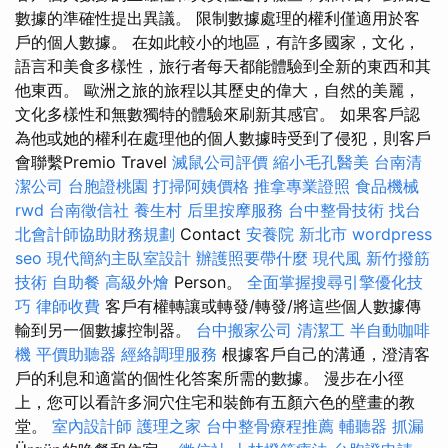
數據的準確性提出異議。 限制數據處理的權利僅適用於客
戶的個人數據。 在如此較小的地區，有許多國家，文化，
語言和美食多樣性，旅行者每天都能體驗到全新的東西和其
他東西。 歐洲之旅的旅程以其歷史的偉大，自然的美麗，
文化多樣性和無數獨特的體驗來刷新其感官。 如果客戶認
為他或她的權利在處理他的個人數據時受到了侵犯，則客戶
會聯繫Premio Travel
滅鼠公司評價
縮小毛孔醫美
台南清
潔公司
台胞證桃園
打掃阿姨價格
推拿專業證照
食品機械
rwd
台南徵信社
養生村
后里按摩服務
台中整骨技術
找台
北會計師協助財務規劃
Contact
安養院 新北市
wordpress
seo
現代簡約主臥室設計
辦護照要帶什麼
現代風
新竹撥筋
技術
自助餐
高級外燴
Person。
全面掌握搜尋引擎優化技
巧
律師收費
客戶有權轉讓或轉發/轉發/將這些個人數據傳
輸到另一個數據控制器。
台中搬家公司
清潔工
半自動咖啡
機
平價助聽器
經絡調理服務
根據客戶自己的溝通，澄清客
戶的利息和適當的個性化答案所需的數據。 漫步在小徑
上，您可以看許多洞穴住宅和裝飾有五顏六色的壁畫的教
堂。
室內設計師
護理之家
台中整骨療程推薦
輔聽器
抓漏