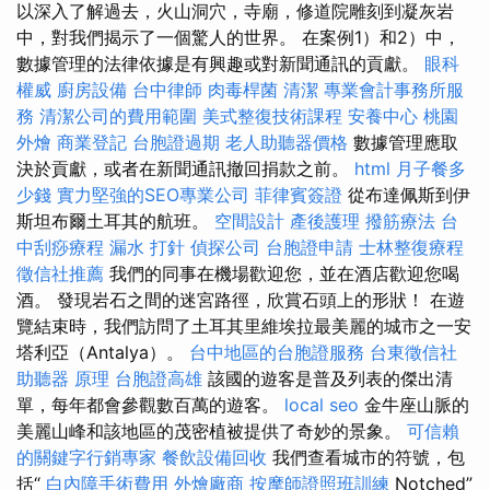
以深入了解過去，火山洞穴，寺廟，修道院雕刻到凝灰岩
中，對我們揭示了一個驚人的世界。 在案例1）和2）中，
數據管理的法律依據是有興趣或對新聞通訊的貢獻。
眼科
權威
廚房設備
台中律師
肉毒桿菌
清潔
專業會計事務所服
務
清潔公司的費用範圍
美式整復技術課程
安養中心
桃園
外燴
商業登記
台胞證過期
老人助聽器價格
數據管理應取
決於貢獻，或者在新聞通訊撤回捐款之前。
html
月子餐多
少錢
實力堅強的SEO專業公司
菲律賓簽證
從布達佩斯到伊
斯坦布爾土耳其的航班。
空間設計
產後護理
撥筋療法
台
中刮痧療程
漏水 打針
偵探公司
台胞證申請
士林整復療程
徵信社推薦
我們的同事在機場歡迎您，並在酒店歡迎您喝
酒。 發現岩石之間的迷宮路徑，欣賞石頭上的形狀！ 在遊
覽結束時，我們訪問了土耳其里維埃拉最美麗的城市之一安
塔利亞（Antalya）。
台中地區的台胞證服務
台東徵信社
助聽器 原理
台胞證高雄
該國的遊客是普及列表的傑出清
單，每年都會參觀數百萬的遊客。
local seo
金牛座山脈的
美麗山峰和該地區的茂密植被提供了奇妙的景象。
可信賴
的關鍵字行銷專家
餐飲設備回收
我們查看城市的符號，包
括“
白內障手術費用
外燴廠商
按摩師證照班訓練
Notched”