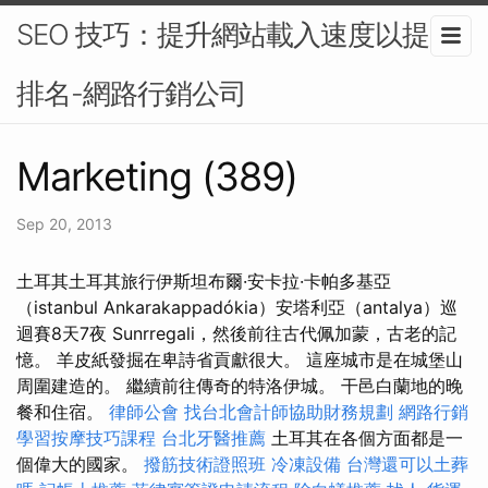
SEO 技巧：提升網站載入速度以提高
排名-網路行銷公司
Marketing (389)
Sep 20, 2013
土耳其土耳其旅行伊斯坦布爾·安卡拉·卡帕多基亞
（istanbul Ankarakappadókia）安塔利亞（antalya）巡
迴賽8天7夜 Sunrregali，然後前往古代佩加蒙，古老的記
憶。 羊皮紙發掘在卑詩省貢獻很大。 這座城市是在城堡山
周圍建造的。 繼續前往傳奇的特洛伊城。 干邑白蘭地的晚
餐和住宿。
律師公會
找台北會計師協助財務規劃
網路行銷
學習按摩技巧課程
台北牙醫推薦
土耳其在各個方面都是一
個偉大的國家。
撥筋技術證照班
冷凍設備
台灣還可以土葬