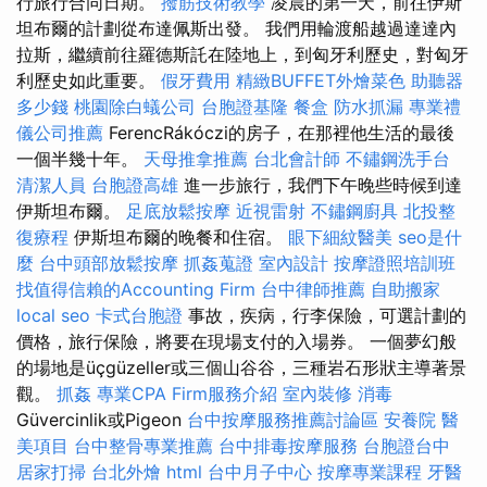
行旅行合同日期。
撥筋技術教學
凌晨的第一天，前往伊斯
坦布爾的計劃從布達佩斯出發。 我們用輪渡船越過達達內
拉斯，繼續前往羅德斯託在陸地上，到匈牙利歷史，對匈牙
利歷史如此重要。
假牙費用
精緻BUFFET外燴菜色
助聽器
多少錢
桃園除白蟻公司
台胞證基隆
餐盒
防水抓漏
專業禮
儀公司推薦
FerencRákóczi的房子，在那裡他生活的最後
一個半幾十年。
天母推拿推薦
台北會計師
不鏽鋼洗手台
清潔人員
台胞證高雄
進一步旅行，我們下午晚些時候到達
伊斯坦布爾。
足底放鬆按摩
近視雷射
不鏽鋼廚具
北投整
復療程
伊斯坦布爾的晚餐和住宿。
眼下細紋醫美
seo是什
麼
台中頭部放鬆按摩
抓姦蒐證
室內設計
按摩證照培訓班
找值得信賴的Accounting Firm
台中律師推薦
自助搬家
local seo
卡式台胞證
事故，疾病，行李保險，可選計劃的
價格，旅行保險，將要在現場支付的入場券。 一個夢幻般
的場地是üçgüzeller或三個山谷谷，三種岩石形狀主導著景
觀。
抓姦
專業CPA Firm服務介紹
室內裝修
消毒
Güvercinlik或Pigeon
台中按摩服務推薦討論區
安養院
醫
美項目
台中整骨專業推薦
台中排毒按摩服務
台胞證台中
居家打掃
台北外燴
html
台中月子中心
按摩專業課程
牙醫