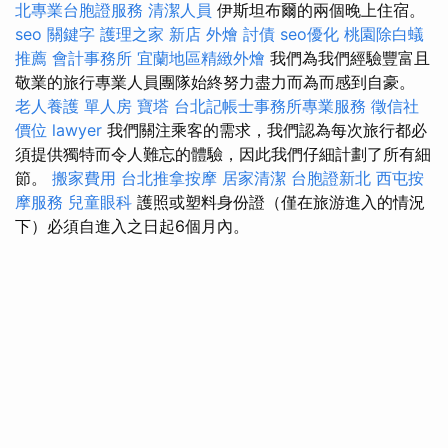
北專業台胞證服務
清潔人員
伊斯坦布爾的兩個晚上住宿。
seo 關鍵字
護理之家 新店
外燴
討債
seo優化
桃園除白蟻
推薦
會計事務所
宜蘭地區精緻外燴
我們為我們經驗豐富且
敬業的旅行專業人員團隊始終努力盡力而為而感到自豪。
老人養護 單人房
寶塔
台北記帳士事務所專業服務
徵信社
價位
lawyer
我們關注乘客的需求，我們認為每次旅行都必
須提供獨特而令人難忘的體驗，因此我們仔細計劃了所有細
節。
搬家費用
台北推拿按摩
居家清潔
台胞證新北
西屯按
摩服務
兒童眼科
護照或塑料身份證（僅在旅游進入的情況
下）必須自進入之日起6個月內。