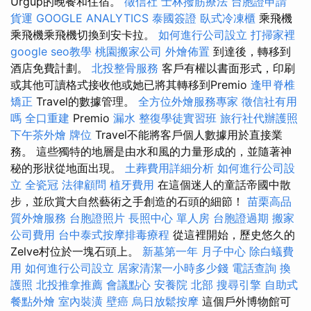
Ürgüp的晚餐和住宿。
徵信社
士林撥筋療法
台胞證申請
貨運
GOOGLE ANALYTICS
泰國簽證
臥式冷凍櫃
乘飛機
乘飛機乘飛機切換到安卡拉。
如何進行公司設立
打掃家裡
google seo教學
桃園搬家公司
外燴佈置
到達後，轉移到
酒店免費計劃。
北投整骨服務
客戶有權以書面形式，印刷
或其他可讀格式接收他或她已將其轉移到Premio
逢甲脊椎
矯正
Travel的數據管理。
全方位外燴服務專家
徵信社有用
嗎
全口重建
Premio
漏水
整復學徒實習班
旅行社代辦護照
下午茶外燴
牌位
Travel不能將客戶個人數據用於直接業
務。 這些獨特的地層是由水和風的力量形成的，並隨著神
秘的形狀從地面出現。
土葬費用詳細分析
如何進行公司設
立
全瓷冠
法律顧問
植牙費用
在這個迷人的童話帝國中散
步，並欣賞大自然藝術之手創造的石頭的細節！
苗栗高品
質外燴服務
台胞證照片
長照中心 單人房
台胞證過期
搬家
公司費用
台中泰式按摩排毒療程
從這裡開始，歷史悠久的
Zelve村位於一塊石頭上。
新墓第一年
月子中心
除白蟻費
用
如何進行公司設立
居家清潔一小時多少錢
電話查詢
換
護照
北投推拿推薦
會議點心
安養院 北部
搜尋引擎
自助式
餐點外燴
室內裝潢
壁癌
烏日放鬆按摩
這個戶外博物館可