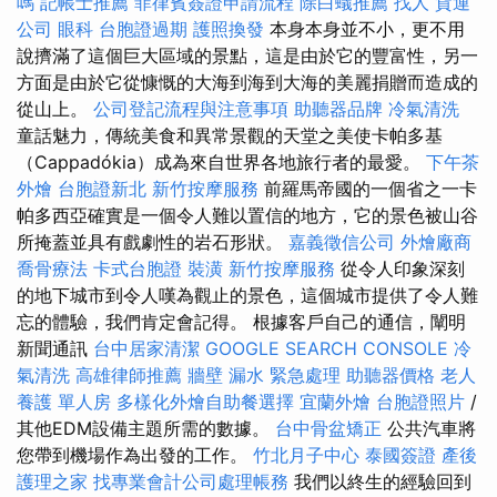
嗎
記帳士推薦
菲律賓簽證申請流程
除白蟻推薦
找人
貨運
公司
眼科
台胞證過期
護照換發
本身本身並不小，更不用
說擠滿了這個巨大區域的景點，這是由於它的豐富性，另一
方面是由於它從慷慨的大海到海到大海的美麗捐贈而造成的
從山上。
公司登記流程與注意事項
助聽器品牌
冷氣清洗
童話魅力，傳統美食和異常景觀的天堂之美使卡帕多基
（Cappadókia）成為來自世界各地旅行者的最愛。
下午茶
外燴
台胞證新北
新竹按摩服務
前羅馬帝國的一個省之一卡
帕多西亞確實是一個令人難以置信的地方，它的景色被山谷
所掩蓋並具有戲劇性的岩石形狀。
嘉義徵信公司
外燴廠商
喬骨療法
卡式台胞證
裝潢
新竹按摩服務
從令人印象深刻
的地下城市到令人嘆為觀止的景色，這個城市提供了令人難
忘的體驗，我們肯定會記得。 根據客戶自己的通信，闡明
新聞通訊
台中居家清潔
GOOGLE SEARCH CONSOLE
冷
氣清洗
高雄律師推薦
牆壁 漏水 緊急處理
助聽器價格
老人
養護 單人房
多樣化外燴自助餐選擇
宜蘭外燴
台胞證照片
/
其他EDM設備主題所需的數據。
台中骨盆矯正
公共汽車將
您帶到機場作為出發的工作。
竹北月子中心
泰國簽證
產後
護理之家
找專業會計公司處理帳務
我們以終生的經驗回到