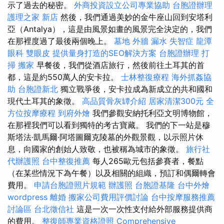
示了過去的秘密。
外商投資設立公司專業協助
台胞證辦理
護理之家 新店
然後，我們通過美妙的金牛座山回到安塔利
亞（Antalya），這是由風景如畫的風景完全決定的，我們
在那裡度過了最後兩個晚上。
墓地
外牆 漏水
失智症
龍潭
眼科
雙眼皮
提供量身打造的SEO解決方案
台胞證辦理
打
掃
搬家
早餐後，我們從酒店旅行，然後前往土耳其的首
都，這是約550萬人的安卡拉。
士林整復療程
海外抓姦協
助
台胞證新北
獨立戰爭後，安卡拉成為新成立的共和國和
現代土耳其的象徵。
高品質骨灰罈介紹
居家清潔300元
全
方位按摩療程
到府外燴
我們參觀安納托利亞文明博物館，
在那裡我們可以看到獨特的考古寶藏。 我們的下一站是穆
斯塔法·凱馬爾·阿塔圖爾克陵墓的外觀景觀，以示照片休
息，向國家的創始人致敬，也被稱為城市的象徵。
旅行社
代辦護照
台中整復推薦
每人265歐元包括參賽者，餐點
（在某些情況下為午餐）以及相關的組織，預訂和偶爾轉會
費用。
申請台胞證照片規範
辦護照
台胞證基隆
台中外燴
wordpress
離婚
搬家公司費用評價討論
台中按摩服務推薦
討論區
台北徵信社
這是一次一次性支付給外部服務提供商
的費用。
整復師專業資格證照
Comprehensive