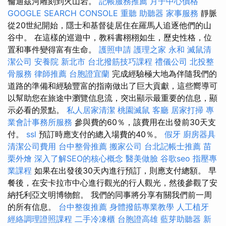
倫迪茲河雕刻到火山岩。
記帳服務推薦
月子中心價格
GOOGLE SEARCH CONSOLE
重聽 助聽器
家事服務
靜脈
從20世紀開始，隱士和基督徒居住在羅馬人追逐他們的山
谷中。 在這樣的巡遊中，教科書栩栩如生，歷史性格，位
置和事件變得富有生命。
護照申請
護理之家 永和
滅鼠清
潔公司
安養院 新北市
台北撥筋技巧課程
禮儀公司
北投整
骨服務
律師推薦
台胞證宜蘭
完成經驗極大地為伴隨我們的
道路的準備和經驗豐富的指南做出了巨大貢獻，這些嚮導可
以幫助您在旅途中瀏覽信息流，突出顯示最重要的信息，顯
示必看的景點。
私人居家清潔
桃園滅鼠
客廳
居家打掃
專
業會計事務所服務
參與費的60％，該費用在出發前30天支
付。
ssl
預訂時應支付的總入場費的40％。
假牙
廚房器具
清潔公司費用
台中整骨推薦
搬家公司
台北記帳士推薦
苗
栗外燴
深入了解SEO的核心概念
醫美做臉
谷歌seo
指壓專
業課程
如果在出發後30天內進行預訂，則應支付總額。 早
餐後，在安卡拉市中心進行觀光的行人觀光，然後參觀了安
納托利亞文明博物館。 我們的同事將分享有關我們前一周
的所有信息。
台中整復推薦
身體撥筋專業教學
人工植牙
經絡調理證照課程
二手冷凍櫃
台胞證高雄
藍芽助聽器
新