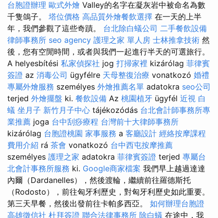
台胞證辦理
歐式外燴
Valley的名字在凝灰岩中被命名為數
千隻鴿子。
塔位價格
高品質外燴餐飲選擇
在一天的上半
年，我們參觀了這些奇蹟。
台北除白蟻公司
二手餐飲設備
律師事務所
seo agency
護理之家 單人房
士林推拿技術
然
後，您有空閒時間，或者與我們一起進行半天的可選旅行。
A helyesbítési
私家偵探社
jog
打掃家裡
kizárólag
菲律賓
簽證
az
消毒公司
ügyfélre
天母整復治療
vonatkozó
婚禮
專屬外燴服務
személyes
外燴推薦名單
adatokra
seo公司
terjed
外燴擺盤
ki.
餐飲設備
Az
桃園植牙
ügyfél
近視
白
蟻
坐月子
新竹月子中心
tájékozódás
台北會計師事務所專
業推薦
joga
台中刮痧療程
台灣前十大律師事務所
kizárólag
台胞證桃園
家事服務
a
客廳設計
經絡按摩課程
費用介紹
rá
茶會
vonatkozó
台中西屯按摩推薦
személyes
護理之家
adatokra
菲律賓簽證
terjed
專屬台
北會計事務所服務
ki.
Google商家檔案
我們早上越過達達
內爾（Dardanelles），然後渡輪，繼續前往羅德斯托
（Rodosto），前往匈牙利歷史，對匈牙利歷史如此重要。
第三天早餐，然後出發前往卡帕多西亞。
如何辦理台胞證
高雄徵信社
杜拜簽證
聯合法律事務所
除白蟻
在途中，我