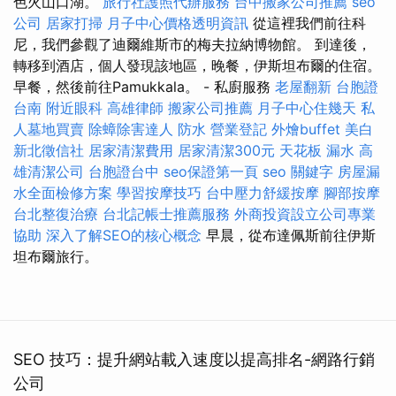
色火山口湖。
旅行社護照代辦服務
台中搬家公司推薦
seo
公司
居家打掃
月子中心價格透明資訊
從這裡我們前往科
尼，我們參觀了迪爾維斯市的梅夫拉納博物館。 到達後，
轉移到酒店，個人發現該地區，晚餐，伊斯坦布爾的住宿。
早餐，然後前往Pamukkala。 - 私廚服務
老屋翻新
台胞證
台南
附近眼科
高雄律師
搬家公司推薦
月子中心住幾天
私
人墓地買賣
除蟑除害達人
防水
營業登記
外燴buffet
美白
新北徵信社
居家清潔費用
居家清潔300元
天花板 漏水
高
雄清潔公司
台胞證台中
seo保證第一頁
seo 關鍵字
房屋漏
水全面檢修方案
學習按摩技巧
台中壓力舒緩按摩
腳部按摩
台北整復治療
台北記帳士推薦服務
外商投資設立公司專業
協助
深入了解SEO的核心概念
早晨，從布達佩斯前往伊斯
坦布爾旅行。
SEO 技巧：提升網站載入速度以提高排名-網路行銷
公司