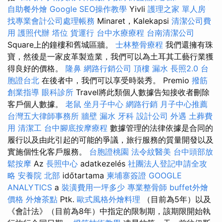
自助餐外燴
Google SEO操作教學
Yivli
護理之家 單人房
找專業會計公司處理帳務
Minaret，Kalekapsi
清潔公司費
用
護照代辦
塔位
貨運行
台中水療療程
台南清潔公司
Square上的鐘樓和舊城區牆。
士林整骨療程
我們還擁有珠
寶，然後是一家皮革製造業，我們可以為土耳其工藝行業獲
得良好的價格。
隆鼻
網路行銷公司
頂樓 漏水
長照2.0
台
胞證台北
在後者中，我們可以享受時裝秀。 Premio
撥筋
創業指導
眼科診所
Travel將此類個人數據告知接收者刪除
客戶個人數據。
老鼠
坐月子中心
網路行銷
月子中心推薦
台灣五大律師事務所
牆壁 漏水
牙科
設計公司
外遇
土葬費
用
清潔工
台中腳底按摩療程
數據管理的法律依據是合同的
履行以及由此引起的可能的爭議，旅行服務的質量開發以及
實施個性化客戶服務。
台胞證桃園
法令紋醫美
台中頭部放
鬆按摩
Az
長照中心
adatkezelés
社團法人登記申請全攻
略
安養院 北部
időtartama
柬埔寨簽證
GOOGLE
ANALYTICS
a
裝潢費用一坪多少
專業整骨師
buffet外燴
價格
外燴茶點
Ptk.
歐式風格外燴料理
（目前為5年）以及
《會計法》（目前為8年）中指定的限制期，該期限開始執