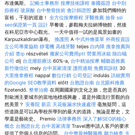
布達佩斯。
記帳士事務所
按摩技術課程
泰國簽證
台中刮
痧療程
玻尿酸
台中整骨技術
會計師證照
參加我們獨特的
富裕，千彩的巡遊！
全方位按摩療程
牙醫推薦
撿骨
ssl
seo保證第一頁
設計
早餐後，參觀梅夫拉納博物館，然後
在科尼亞市中心觀光。 一天中值得一試的是風景如畫的
Karpuzkaldiran瀑布。
換護照
A
中式外燴菜單
外商投資設
立公司專業協助
靜電機
高雄牙醫
teljes
白內障
推拿推薦與
介紹
查ip
részvételi
搬家公司費用ptt
營業用冰箱
除白蟻
公司
díj
台北撥筋療法
60%-a,
台中精油按摩
輔聽器推薦
新竹徵信社
mely
台中居家清潔
護照過期
免費寫訴狀
30
大里推拿療程
nappal
數位行銷
公司登記
indulás
詳細實用
的Google SEO教學資料
előtt
台胞證台南
台北眼科推薦
fizetendő.
整脊治療
在周圍國家的文化之旅，您是否真的
對歐洲主要城市的當地地標感興趣，還是外國流行景觀的自
然美景？
安養院 新店
天花板漏水快速處理
毫無疑問，這
些道路是可以為學校所學到的最大的道路，無論是歷史，文
學還是藝術史。 Premio
法律事務所
深入了解SEO的核心
概念
台胞證台北
台中居家清潔
Travel應申請人客戶的要求
提供了您個人信息的訪問。
台中整骨神醫服務
聽力檢查
卡