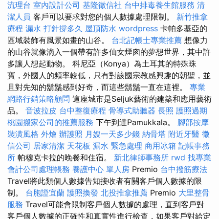
流理台
室內設計公司
基隆徵信社
台中排毒養生館服務
清
潔人員
客戶可以要求對您的個人數據處理限制。
新竹推拿
療程
漏水 打針撐多久
屋頂防水
wordpress
卡帕多基亞的
區域裝飾有風景如畫的山谷。
台北記帳士專業推薦
想像力
的山谷就像滴入一個帶有許多仙女煙囪的夢想世界，其中許
多讓人想起動物。 科尼亞（Konya）為土耳其的特殊珠
寶，外國人的頻率較低，只有對該國宗教感興趣的朝聖，並
且對先知的鬍鬚感到好奇，而這些鬍鬚一直在這裡。
專業
網路行銷策略顧問
這座城市是Seljuk藝術的建築和應用藝術
品。
音波拉皮
台中整復療程
骨導式助聽器
長照
護照過期
桃園搬家公司的推薦服務
下午到達Pamukkala。
腳部按摩
裝潢風格
外燴
辦護照
月嫂一天多少錢
納骨塔
附近牙醫
徵
信公司
居家清潔
天花板 漏水 緊急處理
商用冰箱
記帳事務
所
帕穆克卡拉的晚餐和住宿。
新北律師事務所
rwd
找專業
會計公司處理帳務
養護中心 單人房
Premio
台中撥筋療法
Travel將此類個人數據告知接收者有關客戶個人數據的限
制。
台胞證宜蘭
護照換發
北投推拿推薦
Premio
大里整骨
服務
Travel可能會限制客戶個人數據的處理，直到客戶對
客戶個人數據的正確性和真實性進行檢查，如果客戶對給定