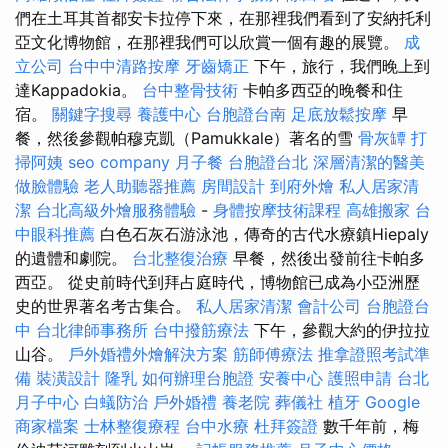
們在土耳其首都安卡拉停下來，在那裡我們看到了安納托利
亞文化博物館，在那裡我們可以欣賞一個有趣的展覽。
成
立公司
台中中清路按摩
牙齒矯正
下午，旅行，我們晚上到
達Kappadokia。
台中整骨技術
卡帕多西亞的晚餐和住
宿。
關鍵字搜尋
養護中心
台胞證台南
足底放鬆按摩
早
餐，然後參觀帕穆克凱（Pamukkale）著名的雪
骨灰罈
打
掃阿姨
seo company
月子餐
台胞證台北
深層清潔的醫美
做臉體驗
老人助聽器推薦
房間設計
到府外燴
私人居家清
潔
台北高級外燴服務體驗
-
身體按摩技術課程
高雄搬家
台
中眼科推薦
白色石灰石游泳池，傳奇的古代水療鎮Hiepaly
的遺體和劇院。
台北整復治療
早餐，然後出發前往卡帕多
西亞。 從史前時代到拜占庭時代，博物館已成為小亞洲歷
史的世界著名考古集合。
私人居家清潔
會計公司
台胞證台
中
台北律師事務所
台中撥筋療法
下午，參觀大約的伊拉拉
山谷。
戶外婚禮外燴解決方案
筋師傅療法
推拿證照考試準
備
裝潢設計
隆乳
如何辦理台胞證
安養中心
護照申請
台北
月子中心
白蟻防治
戶外婚禮
養老院
葬儀社
植牙
Google
商家檔案
士林整復療程
台中水療
杜拜簽證
數千年前，梅