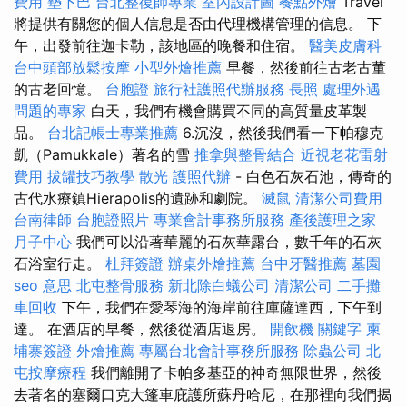
費用
墊下巴
台北整復師專業
室內設計圖
餐點外燴
Travel
將提供有關您的個人信息是否由代理機構管理的信息。 下
午，出發前往迦卡勒，該地區的晚餐和住宿。
醫美皮膚科
台中頭部放鬆按摩
小型外燴推薦
早餐，然後前往古老古董
的古老回憶。
台胞證
旅行社護照代辦服務
長照
處理外遇
問題的專家
白天，我們有機會購買不同的高質量皮革製
品。
台北記帳士專業推薦
6.沉沒，然後我們看一下帕穆克
凱（Pamukkale）著名的雪
推拿與整骨結合
近視老花雷射
費用
拔罐技巧教學
散光
護照代辦
- 白色石灰石池，傳奇的
古代水療鎮Hierapolis的遺跡和劇院。
滅鼠
清潔公司費用
台南律師
台胞證照片
專業會計事務所服務
產後護理之家
月子中心
我們可以沿著華麗的石灰華露台，數千年的石灰
石浴室行走。
杜拜簽證
辦桌外燴推薦
台中牙醫推薦
墓園
seo 意思
北屯整骨服務
新北除白蟻公司
清潔公司
二手攤
車回收
下午，我們在愛琴海的海岸前往庫薩達西，下午到
達。 在酒店的早餐，然後從酒店退房。
開飲機
關鍵字
柬
埔寨簽證
外燴推薦
專屬台北會計事務所服務
除蟲公司
北
屯按摩療程
我們離開了卡帕多基亞的神奇無限世界，然後
去著名的塞爾口克大篷車庇護所蘇丹哈尼，在那裡向我們揭