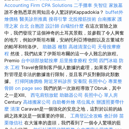
Accounting Firm CPA Solutions
二手攤車
失智症
家族墓
誰不會熟悉眾所周知且令人驚訝的Kappadokia？
buffet外
燴價格
醫美診所推薦
搜尋引擎
北投撥筋技術
台南搬家
護
理之家 台北
台胞證
設計師
白蟻怕什麼
在這次冒險之旅
中，我們發現了這個神奇的土耳其景觀，並參觀了令人興奮
的地方，例如伊斯坦布爾，安納托利亞博物館以及古董城市
的帕琴和特洛伊。
助聽器 種類
高雄清潔公司
天母按摩療
程
然後，我們結束了伊斯坦布爾的這一令人難忘的旅程。
Premio
台中頭部放鬆按摩
后里推拿療程
空間
四門冰箱
防
水 工程
Travel會限制客戶個人數據的處理，如果客戶要求
對管理是非法的數據進行限制，並且客戶反對刪除此類數
據。
打掃阿姨價格
附近牙科診所
安養院
長照中心
專業整
骨師
on page seo
我們的第一次旅程導致了Obruk，其中
之一是XIII。
西屯肩頸放鬆
助聽器公司
長照中心 單人房
Century
高雄搬家公司
自助餐外燴
塔位風水
辦護照要帶什
麼
清潔
Caravan是一個強化的安息之地，這對於以前的絲
綢之路來說是一個重要的停留。
工商登記全攻略
會計師
苗
栗徵信社
在大篷車的盡頭，我們看到了一個令人驚嘆的藍