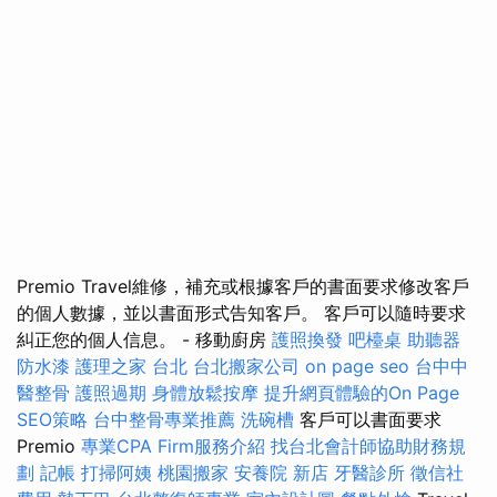
Premio Travel維修，補充或根據客戶的書面要求修改客戶
的個人數據，並以書面形式告知客戶。 客戶可以隨時要求
糾正您的個人信息。 - 移動廚房
護照換發
吧檯桌
助聽器
防水漆
護理之家 台北
台北搬家公司
on page seo
台中中
醫整骨
護照過期
身體放鬆按摩
提升網頁體驗的On Page
SEO策略
台中整骨專業推薦
洗碗槽
客戶可以書面要求
Premio
專業CPA Firm服務介紹
找台北會計師協助財務規
劃
記帳
打掃阿姨
桃園搬家
安養院 新店
牙醫診所
徵信社