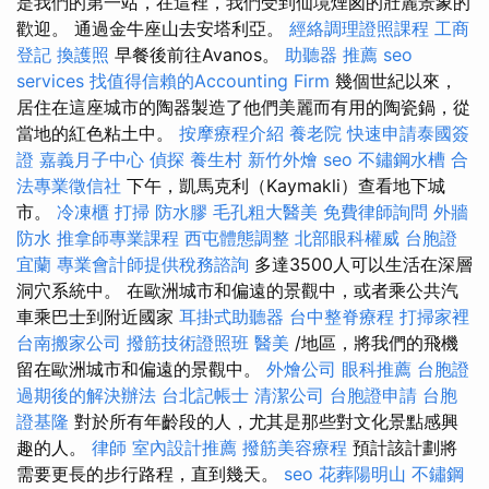
是我們的第一站，在這裡，我們受到仙境煙囪的壯麗景象的
歡迎。 通過金牛座山去安塔利亞。
經絡調理證照課程
工商
登記
換護照
早餐後前往Avanos。
助聽器 推薦
seo
services
找值得信賴的Accounting Firm
幾個世紀以來，
居住在這座城市的陶器製造了他們美麗而有用的陶瓷鍋，從
當地的紅色粘土中。
按摩療程介紹
養老院
快速申請泰國簽
證
嘉義月子中心
偵探
養生村
新竹外燴
seo
不鏽鋼水槽
合
法專業徵信社
下午，凱馬克利（Kaymakli）查看地下城
市。
冷凍櫃
打掃
防水膠
毛孔粗大醫美
免費律師詢問
外牆
防水
推拿師專業課程
西屯體態調整
北部眼科權威
台胞證
宜蘭
專業會計師提供稅務諮詢
多達3500人可以生活在深層
洞穴系統中。 在歐洲城市和偏遠的景觀中，或者乘公共汽
車乘巴士到附近國家
耳掛式助聽器
台中整脊療程
打掃家裡
台南搬家公司
撥筋技術證照班
醫美
/地區，將我們的飛機
留在歐洲城市和偏遠的景觀中。
外燴公司
眼科推薦
台胞證
過期後的解決辦法
台北記帳士
清潔公司
台胞證申請
台胞
證基隆
對於所有年齡段的人，尤其是那些對文化景點感興
趣的人。
律師
室內設計推薦
撥筋美容療程
預計該計劃將
需要更長的步行路程，直到幾天。
seo
花葬陽明山
不鏽鋼