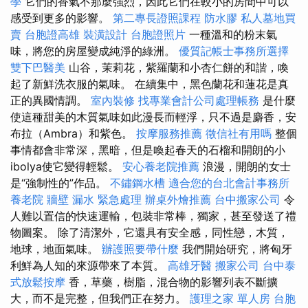
學
它們的香氣不那麼強烈，因此它們在較小的房間中可以
感受到更多的影響。
第二專長證照課程
防水膠
私人墓地買
賣
台胞證高雄
裝潢設計
台胞證照片
一種溫和的粉末氣
味，將您的房屋變成純淨的綠洲。
優質記帳士事務所選擇
雙下巴醫美
山谷，茉莉花，紫羅蘭和小杏仁餅的和諧，喚
起了新鮮洗衣服的氣味。 在續集中，黑色蘭花和蓮花是真
正的異國情調。
室內裝修
找專業會計公司處理帳務
是什麼
使這種甜美的木質氣味如此漫長而輕浮，只不過是麝香，安
布拉（Ambra）和紫色。
按摩服務推薦
徵信社有用嗎
整個
事情都會非常深，黑暗，但是喚起春天的石榴和開朗的小
ibolya使它變得輕鬆。
安心養老院推薦
浪漫，開朗的女士
是“強制性的”作品。
不鏽鋼水槽
適合您的台北會計事務所
養老院
牆壁 漏水 緊急處理
辦桌外燴推薦
台中搬家公司
令
人難以置信的快速運輸，包裝非常棒，獨家，甚至發送了禮
物圖案。 除了清潔外，它還具有安全感，同性戀，木質，
地球，地面氣味。
辦護照要帶什麼
我們開始研究，將匈牙
利鮮為人知的來源帶來了本質。
高雄牙醫
搬家公司
台中泰
式放鬆按摩
香，草藥，樹脂，混合物的影響列表不斷擴
大，而不是完整，但我們正在努力。
護理之家 單人房
台胞