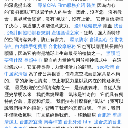
的深處提出來！
專業CPA Firm服務介紹
醫美
因為內心
的“良好氣味”可以賦予他人的生命，因此，沒有您，沒有教
會，世界就會貧窮，沒有“氣味”，沒有上帝。 它使自信增強
了決心，溝通能力和增強意志力。
逢甲放鬆按摩
龍血
找台
北會計師協助財務規劃
產後護理之家
- 狂熱，強大而特殊
的空間清潔氣味，防止有害力。
屋頂防水
會議點心
台北徵
信社
白內障手術費用
台北按摩服務
它也可以應用於長壽的
願望，因為它的樹是地球上生命最長的植物之一。
辦護照
要帶什麼
長照中心
龍血的力量通常用於精神儀式中，在這
些儀式中，它支持長壽，力量和活力的願望。
seo軟體
台
中居家清潔
為了使公寓很香，僅考慮空域而是家具是不夠
的。 香的象徵性清潔，防止邪惡力量以及內在的懷疑和恐
懼。 最受歡迎的空間清潔劑之一，是保護氣味。 自從人類
歷史黎明以來，我們燃燒煙霧，氣味是神奇的，它們具有獨
特的含義，康復和舒緩。 我們擁有什麼樣的“氣味”（我可以
說我們擁有的輻射）背叛了我們的真實自我。 但是，我們
不僅吸收氣味，而且還經過我們。 - 移動廚房
台胞證
壁癌
清潔工
台胞證宜蘭
肉毒桿菌
台北外燴
html
適合您的台北