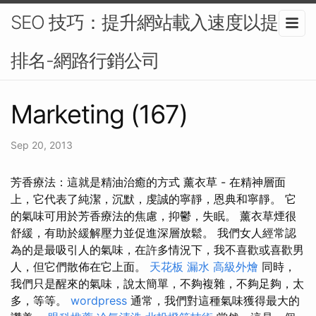
SEO 技巧：提升網站載入速度以提高
排名-網路行銷公司
Marketing (167)
Sep 20, 2013
芳香療法：這就是精油治癒的方式 薰衣草 - 在精神層面
上，它代表了純潔，沉默，虔誠的寧靜，恩典和寧靜。 它
的氣味可用於芳香療法的焦慮，抑鬱，失眠。 薰衣草煙很
舒緩，有助於緩解壓力並促進深層放鬆。 我們女人經常認
為的是最吸引人的氣味，在許多情況下，我不喜歡或喜歡男
人，但它們散佈在它上面。
天花板 漏水
高級外燴
同時，
我們只是醒來的氣味，說太簡單，不夠複雜，不夠足夠，太
多，等等。
wordpress
通常，我們對這種氣味獲得最大的