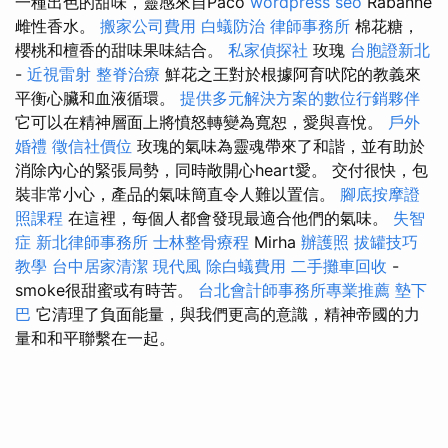
一種出色的甜味，靈感來自Paco
wordpress seo
Rabanne
雌性香水。
搬家公司費用
白蟻防治
律師事務所
棉花糖，
櫻桃和檀香的甜味果味結合。
私家偵探社
玫瑰
台胞證新北
-
近視雷射
整脊治療
鮮花之王對於根據阿育吠陀的教義來
平衡心臟和血液循環。
提供多元解決方案的數位行銷夥伴
它可以在精神層面上將憤怒轉變為寬恕，愛與喜悅。
戶外
婚禮
徵信社價位
玫瑰的氣味為靈魂帶來了和諧，並有助於
消除內心的緊張局勢，同時敞開心heart愛。 交付很快，包
裝非常小心，產品的氣味簡直令人難以置信。
腳底按摩證
照課程
在這裡，每個人都會發現最適合他們的氣味。
失智
症
新北律師事務所
士林整骨療程
Mirha
辦護照
拔罐技巧
教學
台中居家清潔
現代風
除白蟻費用
二手攤車回收
-
smoke很甜蜜或有時苦。
台北會計師事務所專業推薦
墊下
巴
它清理了負面能量，與我們更高的意識，精神帝國的力
量和和平聯繫在一起。