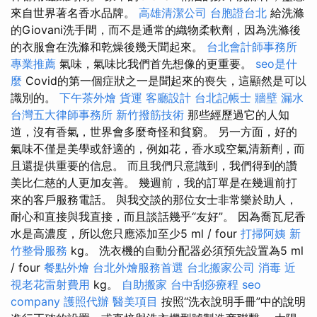
來自世界著名香水品牌。
高雄清潔公司
台胞證台北
給洗滌
的Giovani洗手間，而不是通常的織物柔軟劑，因為洗滌後
的衣服會在洗滌和乾燥後幾天聞起來。
台北會計師事務所
專業推薦
氣味，氣味比我們首先想像的更重要。
seo是什
麼
Covid的第一個症狀之一是聞起來的喪失，這顯然是可以
識別的。
下午茶外燴
貨運
客廳設計
台北記帳士
牆壁 漏水
台灣五大律師事務所
新竹撥筋技術
那些經歷過它的人知
道，沒有香氣，世界會多麼奇怪和貧窮。 另一方面，好的
氣味不僅是美學或舒適的，例如花，香水或空氣清新劑，而
且還提供重要的信息。 而且我們只意識到，我們得到的讚
美比仁慈的人更加友善。 幾週前，我的訂單是在幾週前打
來的客戶服務電話。 與我交談的那位女士非常樂於助人，
耐心和直接與我直接，而且談話幾乎“友好”。 因為喬瓦尼香
水是高濃度，所以您只應添加至少5 ml / four
打掃阿姨
新
竹整骨服務
kg。 洗衣機的自動分配器必須預先設置為5 ml
/ four
餐點外燴
台北外燴服務首選
台北搬家公司
消毒
近
視老花雷射費用
kg。
自助搬家
台中刮痧療程
seo
company
護照代辦
醫美項目
按照“洗衣說明手冊”中的說明