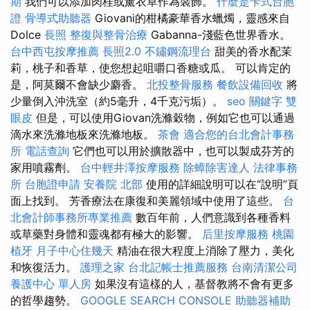
期
我們可以添加肉桂或薰衣草作為裝飾。
什麼是卡式台胞
證
骨導式助聽器
Giovani的柑橘豪華香水蠟燭，靈感來自
Dolce
長照
整復與整骨治療
Gabanna-淺藍色世界香水。
台中西屯按摩推薦
長照2.0
不鏽鋼流理台
甜美的香水配茉
莉，桃子和香草，使您想起咀嚼口香糖或瓜。 可以肯定的
是，阿莫爾不會缺少麝香。
北投整骨服務
餐飲設備回收
將
少量倒入沖洗室（約5毫升，4千克污垢）。
seo 關鍵字
雙
眼皮
但是，可以使用Giovan洗滌穀物，例如它也可以通過
滴水來洗滌地板來洗滌地板。
茶會
適合您的台北會計事務
所
電話查詢
它們也可以用於擴散器中，也可以製成芬芳的
家用噴霧劑。
台中輕井澤按摩服務
除蟑除害達人
法律事務
所
台胞證申請
安養院 北部
使用的詳細說明可以在“說明”頁
面上找到。 芳香療法在康復和美麗領域中使用了這些。
台
北會計師事務所專業推薦
數百年前，人們意識到各種香料
或草藥對身體和靈魂都有極大的影響。
后里按摩服務
桃園
植牙
月子中心住幾天
精油在很大程度上消除了壓力，美化
和恢復活力。
護理之家
台北記帳士推薦服務
台南清潔公司
養護中心 單人房
如果沒有這樣的人，基督教將不會有更多
的哲學趨勢。
GOOGLE SEARCH CONSOLE
助聽器補助