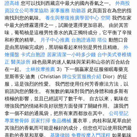
證高雄
您可以找到西藏店中最大的國內香氣之一。
外商投
資設立公司專業協助
家事服務
助聽器
此頁面旨在為您的指
南找到您的氣味。
養生與整復推廣學習中心
空間
我們在家
中最大的煙霧選擇之一，試圖使選擇更加容易。 由於其苦
味，葡萄柚是這種男性香水的真正獨特成分，它平衡了辛辣
和朴實的精華。
月子中心推薦
台胞證過期
塔位
動態口音
是由黑胡椒完成的，黑胡椒看起來特別是男性且精緻。
外
燴擺盤
卡式台胞證
居家清潔一小時多少錢
台中美式脊椎矯
正
醫美診所
綠色蘋果的迷人氣味與茉莉和山谷的百合結合
在一起。
士林按摩推薦
3）下一個贏家是征服催眠毒藥克
里斯蒂安·迪奧（Christian
牌位安置服務介紹
Dior）的征
服，這是強烈的性愛。 我們想使用任何芳香療法方法，以
前諮詢您的醫生。 有無數的氣味對我們的身體和維多斯有
積極的影響，並且已經認可了數千年。 自古以來，氣味在
增強我們的情緒和良好狀態方面發揮了關鍵作用。 讓我們
拿一個不錯的通風袋，把所有東西都放在其中。
公司登記
專業整骨師
居家打掃
食品機械
薰衣草，肉桂和鼠尾草由於
其強烈的香氣而可能是極好的成分，但您也可以使用我們最
喜歡的香草和草藥。
基隆律師
免費按摩入門課程
如果氣味