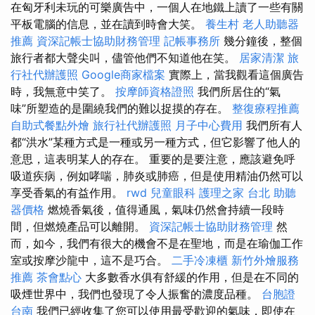
在匈牙利未玩的可樂廣告中，一個人在地鐵上讀了一些有關
平板電腦的信息，並在讀到時會大笑。
養生村
老人助聽器
推薦
資深記帳士協助財務管理
記帳事務所
幾分鐘後，整個
旅行者都大聲尖叫，儘管他們不知道他在笑。
居家清潔
旅
行社代辦護照
Google商家檔案
實際上，當我觀看這個廣告
時，我無意中笑了。
按摩師資格證照
我們所居住的“氣
味”所塑造的是圍繞我們的難以捉摸的存在。
整復療程推薦
自助式餐點外燴
旅行社代辦護照
月子中心費用
我們所有人
都“洪水”某種方式是一種或另一種方式，但它影響了他人的
意思，這表明某人的存在。 重要的是要注意，應該避免呼
吸道疾病，例如哮喘，肺炎或肺癌，但是使用精油仍然可以
享受香氣的有益作用。
rwd
兒童眼科
護理之家 台北
助聽
器價格
燃燒香氣後，值得通風，氣味仍然會持續一段時
間，但燃燒產品可以離開。
資深記帳士協助財務管理
然
而，如今，我們有很大的機會不是在聖地，而是在瑜伽工作
室或按摩沙龍中，這不是巧合。
二手冷凍櫃
新竹外燴服務
推薦
茶會點心
大多數香水俱有舒緩的作用，但是在不同的
吸煙世界中，我們也發現了令人振奮的濃度品種。
台胞證
台南
我們已經收集了您可以使用最受歡迎的氣味，即使在