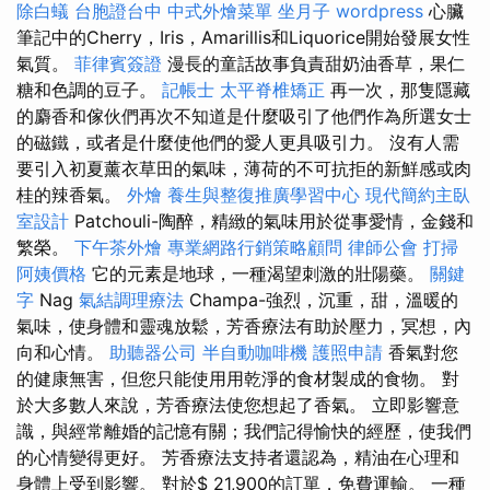
除白蟻
台胞證台中
中式外燴菜單
坐月子
wordpress
心臟
筆記中的Cherry，Iris，Amarillis和Liquorice開始發展女性
氣質。
菲律賓簽證
漫長的童話故事負責甜奶油香草，果仁
糖和色調的豆子。
記帳士
太平脊椎矯正
再一次，那隻隱藏
的麝香和傢伙們再次不知道是什麼吸引了他們作為所選女士
的磁鐵，或者是什麼使他們的愛人更具吸引力。 沒有人需
要引入初夏薰衣草田的氣味，薄荷的不可抗拒的新鮮感或肉
桂的辣香氣。
外燴
養生與整復推廣學習中心
現代簡約主臥
室設計
Patchouli-陶醉，精緻的氣味用於從事愛情，金錢和
繁榮。
下午茶外燴
專業網路行銷策略顧問
律師公會
打掃
阿姨價格
它的元素是地球，一種渴望刺激的壯陽藥。
關鍵
字
Nag
氣結調理療法
Champa-強烈，沉重，甜，溫暖的
氣味，使身體和靈魂放鬆，芳香療法有助於壓力，冥想，內
向和心情。
助聽器公司
半自動咖啡機
護照申請
香氣對您
的健康無害，但您只能使用用乾淨的食材製成的食物。 對
於大多數人來說，芳香療法使您想起了香氣。 立即影響意
識，與經常離婚的記憶有關；我們記得愉快的經歷，使我們
的心情變得更好。 芳香療法支持者還認為，精油在心理和
身體上受到影響。 對於$ 21,900的訂單，免費運輸。 一種