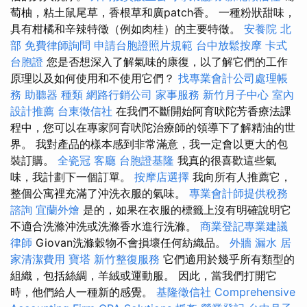
萄柚，粘土鼠尾草，香根草和廣patch香。 一種粉狀甜味，
具有柑橘和辛辣特徵（例如肉桂）的主要特徵。
安養院 北
部
免費律師詢問
申請台胞證照片規範
台中放鬆按摩
卡式
台胞證
您是否想深入了解氣味的康復，以了解它們的工作
原理以及如何使用和不使用它們？
找專業會計公司處理帳
務
助聽器 種類
網路行銷公司
家事服務
新竹月子中心
室內
設計推薦
台東徵信社
在我們不斷開始阿育吠陀芳香療法課
程中，您可以在專家阿育吠陀治療師的領導下了解精油的世
界。 我對產品的樣本感到非常滿意，我一定會以更大的包
裝訂購。
全瓷冠
客廳
台胞證基隆
我真的很喜歡這些氣
味，我計劃下一個訂單。
按摩店選擇
我向所有人推薦它，
整個公寓裡充滿了沖洗衣服的氣味。
專業會計師提供稅務
諮詢
宜蘭外燴
是的，如果在衣服的標籤上沒有明確說明它
不適合洗滌沖洗或洗滌香水進行洗滌。
商業登記專業建議
律師
Giovan洗滌穀物不會損壞任何紡織品。
外牆 漏水
居
家清潔費用
寶塔
新竹整復服務
它們適用於幾乎所有類型的
組織，包括絲綢，羊絨或運動服。 因此，當我們打開它
時，他們給人一種新的感覺。
基隆徵信社
Comprehensive