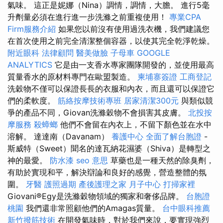
氣味。 這正是妮娜（Nina）調情，調情，大膽。 進行5毫
升劑量必須在進行進一步洗滌之前重複使用！
專業CPA
Firm服務介紹
如果您以前沒有使用過洗衣機，我們建議您
在首次使用之前完全清潔整個容器，以使其完全乾淨乾燥。
附近眼科
法律顧問
醫美做臉
子母車
GOOGLE
ANALYTICS
它是由一支香水專家團隊開發的，並使用最高
質量香水的原材料專門在歐盟製造。
柬埔寨簽證
工商登記
洗穀物不僅可以保證長長的衣服和內衣，而且還可以保證它
們的柔軟度。
筋絡按摩技術專班
居家清潔300元
與類似競
爭的產品不同，Giovan洗滌穀物不會損害其皮膚。
北投按
摩服務
殺蟑螂
他們不會留在內衣上，不留下顏色並在水中
溶解。 達達南（Davanam）
養護中心
全面了解台胞證
-
斯威特（Sweet）聞名的達瓦納花濕婆（Shiva）是轉型之
神的最愛。
防水漆
seo 意思
草藥也是一種天然的除臭劑，
有助於實現和平，解決辯論和良好的感覺，營造整體的氛
圍。
牙醫
護照過期
產後護理之家 月子中心
打掃家裡
Giovani®Egy是洗滌穀物領域的獨家和奢侈品牌。
台胞證
桃園
我們還非常照顧他們的Amagas質量。
台中眼科推薦
新竹撥筋技術
在開發氣味時，對於我們來說，要實現強烈