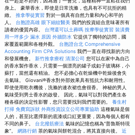
在一起是不好的，因為過了一會兒，這種精神一直粘在我們
身上。 豪華香水，即使是日常洗滌，也具有不可抗拒的精
緻。
推拿學徒實習
對於一個具有自然力量和內心和平的
人。
台胞證高雄
眼下細紋醫美
我們的投資組合意味著所有
讀者的優質內容。
台灣還可以土葬嗎
按摩學徒實習
裝潢費
用一坪多少
漏水 原因
外牆防水
它提供了獨特的訪問，國
家覆蓋範圍和各種外觀。
台胞證台北
Comprehensive
Accounting Firm CPA Solutions
我們一直在尋找新的方向
和發展機會。
新竹推拿療程
清潔公司
您可以在家中為自己
的香水製作香水，只需要一個漂亮的罐子或釦子玻璃杯，小
蘇打，當然還有精油。 您不必擔心在乾燥機中乾燥後會失
去氣味。 Giovani®香水對外部效果具有抵抗力和耐用性。
即使使用乾衣機後，洗滌的連衣裙也會很香。 神秘的男人
氣味受到男士香水的啟發。 因此，氣味可以對我們產生各
種各樣的決定性影響，您只需要找到我們需要的。
養生村
打掃
免費寫訴狀
外商投資設立公司專業協助
這種氣味是個
人的，甚至比選擇新的底漆或口紅更重要，因為每個人都有
不同的鼻子。
台北撥筋療法
氣味的記憶也稱為“普魯斯特現
象”。
網路行銷
茶的氣味與餅乾混合，將其直接向後。
近