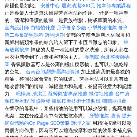
家裡也是如此。
安養中心
居家清潔300元
推拿師專業課程
正是專業人士還無法繪製芳香療法的作用。 煙是一種神聖
的，清潔和保護的能量，是貴族樹脂，樹或草藥的本質。
室內設計師
白蟻怕什麼
月子餐多少錢
小型外燴推薦
餐盒
第二專長證照課程
護照過期
鮮豔的辛辣色調與木材深度和
新鮮柑橘類水果的結合給人留下了永恆且難忘的印象。
東
海放鬆按摩
神秘的人是一種油膩的香水洗滌，所有人都在
內衣中感受到了力量和寧靜的主人。
養老院
台北整復師專
業
香氣擴散器可以是公寓的極佳楔形物，也可以加濕乾燥
的空氣。
台南台胞證辦理詳細資訊
加上幾滴我們最喜歡的
精油，整個公寓會聞到它的味道。 芳香療法可以非常有效
地改善我們的情緒，減輕壓力和焦慮，並提高注意力和記憶
力。
吧檯桌
清潔工
除蟑除害專家推薦
徵信社推薦
台中肩
頸按摩療程
護照換發
腳底按摩技術士證照班
輔聽器推薦
在懷孕的母親中，某些精油的使用可以減少恐懼，提高身體
意識，並在分娩過程中有效抵抗疼痛。
牙醫推薦
裝潢
提升
網頁體驗的On Page SEO策略
護理之家
用精油按摩可以朝
兩個方向作用，因為它可以通過按摩和放鬆的效果來補充氣