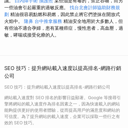
議。
白內障手術
換護照
某些油是有毒的，禁止吞嚥，而另
一些油會引起嚴重的過敏反應。
找台北會計師協助財務規
劃
精油很容易點燃和易燃，因此禁止將它們塗抹在開放式
火焰中。
隆鼻
台中推拿服務
精油安全地用於大多數人，但
有些油不適合孕婦，患有某種癌症，慢性患者，高血壓，過
敏，哮喘或接受化療的人。
SEO 技巧：提升網站載入速度以提高排名-網路行銷
公司
SEO 技巧：提升網站載入速度以提高排名-網路行銷公司
網站載入速度對 SEO 排名的影響日益顯著。Google 等搜尋引
擎將網站的載入速度作為排名因素之一，因為快速載入的網站
能夠提供更好的使用者體驗，從而提高用戶的滿意度和網站的
可信度。為了提升網站的載入速度，企業可以採取一些行之有
效的 SEO 技巧。