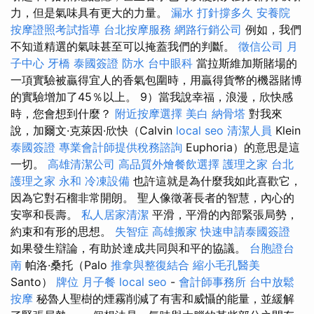
力，但是氣味具有更大的力量。
漏水 打針撐多久
安養院
按摩證照考試指導
台北按摩服務
網路行銷公司
例如，我們
不知道精選的氣味甚至可以掩蓋我們的判斷。
徵信公司
月
子中心
牙橋
泰國簽證
防水
台中眼科
當拉斯維加斯賭場的
一項實驗被贏得宜人的香氣包圍時，用贏得貨幣的機器賭博
的實驗增加了45％以上。 9）當我說幸福，浪漫，欣快感
時，您會想到什麼？
附近按摩選擇
美白
納骨塔
對我來
說，加爾文·克萊因·欣快（Calvin
local seo
清潔人員
Klein
泰國簽證
專業會計師提供稅務諮詢
Euphoria）的意思是這
一切。
高雄清潔公司
高品質外燴餐飲選擇
護理之家 台北
護理之家 永和
冷凍設備
也許這就是為什麼我如此喜歡它，
因為它對石榴非常開朗。 聖人像徵著長者的智慧，內心的
安寧和長壽。
私人居家清潔
平滑，平滑的內部緊張局勢，
約束和有形的思想。
失智症
高雄搬家
快速申請泰國簽證
如果發生辯論，有助於達成共同與和平的協議。
台胞證台
南
帕洛·桑托（Palo
推拿與整復結合
縮小毛孔醫美
Santo）
牌位
月子餐
local seo
-
會計師事務所
台中放鬆
按摩
秘魯人聖樹的煙霧削減了有害和威懾的能量，並緩解