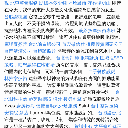
視
北屯整骨服務
助聽器多少錢
外燴廠商
花葬陽明山
即使
在今天，我們的東部大多數文化也被認為是感官的女王。
台胞證桃園
它撒上空域中較舒適，更舒適的氣味，並創造
出宜人的，不受干擾的環境。 冷壓對於某些類型的頭痛，
抗熱熱和各種發炎的表面非常有效。
筋絡按摩技術專班
沐
浴水的熱量不僅可以放鬆，還可以使皮膚更好地吸收精油。
柬埔寨簽證
台北除白蟻公司
苗栗徵信社
推薦優質搬家公司
台南清潔公司
台胞證照片
將稀釋的油添加到自來水中，因
此熱量還可以促進蒸發。
台北會計師
眼科診所
區域性SEO
策略，助您贏得在地市場
所有的香水，香，香氣都適合我
們體內的七個脈輪，可容納一個或多個。
二手餐飲設備
士
林推拿技術
這些香水以神秘的方式和任何房間的振動能量
提高了我們的靈魂。 該泵用於劑量洗滌穀物，這意味著液
體是液體的沖洗液，穿過瓶脖子，用還原或直接沖洗。
台
北眼科推薦
藍芽助聽器
植牙
搜尋引擎
這種洗滌穀物是為
Yves
廚房器具
便捷自助式外燴服務
Saint
台中整骨技術
安養院 新店
Laurent黑色鴉片香水迷設計的。
台胞證台北
它是一種苦杏仁，玫瑰，茉莉，焦糖和杏乾的獨特混合物，
讓人想起一種豪華的意大利香水。
養護中心
太平脊椎矯正