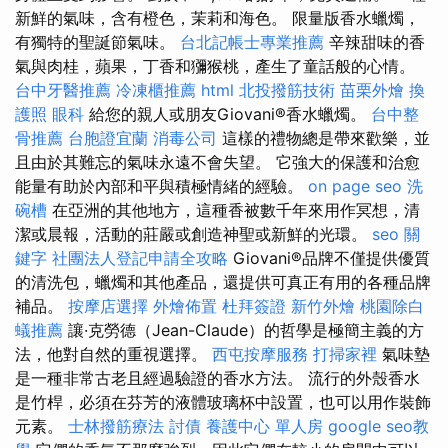
新鮮的氣味，含有橙色，茉莉和海色。 限量版香水蠟燭，
有獨特的聖誕節氣味。
台北記帳士專業推薦
辛辣甜味的香
氣與肉桂，蘋果，丁香和獼猴桃，產生了童話般的心情。
台中牙醫推薦
冷凍櫃推薦
html
北投撥筋技術
苗栗外燴
換
護照
眼科
給您的親人或朋友Giovani®香水蠟燭。
台中整
骨推薦
台胞證宜蘭
消毒公司
這樣的禮物總是帶來歡樂，並
且由於其難忘的氣味永遠不會失望。 它強大的保護和治愈
能量有助於內部和平與積極情緒的經驗。
on page seo
洗
碗槽
在亞洲的其他地方，這種香被數千年來用作冥想，清
潔或晨報，活動的莊嚴或創造神聖或新鮮的光環。
seo 關
鍵字
社團法人登記申請全攻略
Giovani®品牌不僅提供優質
的清洗包，蠟燭和其他產品，還提供可真正有用的各種品牌
補品。
按摩店選擇
外燴佈置
杜拜簽證
新竹外燴
桃園除白
蟻推薦
讓·克勞德（Jean-Claude）的哲學是極簡主義的方
法，他對自然的重視選擇。
西屯按摩服務
打掃家裡
氣味墊
是一種非常古老且經過驗證的香水方法。 流行的外殼香水
是竹桿，必須在芬芳的液體玻璃杯中設置，也可以用作裝飾
元素。
士林撥筋療法
討債
養護中心 單人房
google seo教