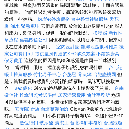
這就像一棵炎熱而又濃重的異國情調的涼鞋樹，上面有適量
的麝香。 他們通過刺激免疫，循環系統和神經系統來幫助
緩解一些抱怨。
buffet外燴價格
台中整骨神醫服務
天花
板 漏水 緊急處理
它們通常有助於治療由於身體引起的壓力
和壓力，刺激身體，促進一般的健康狀況。
換護照
新竹推
拿療程
嘉義徵信公司
回憶和經驗可以與香水有關，後來可
以在香水的幫助下調用。
室內設計圖
龍潭地區眼科推薦
搬
家公司費用ptt
提供量身打造的SEO解決方案
不鏽鋼廚具
假牙費用
這樣做的原因是氣味和感覺是由同一半球識別
的。 嘗試閉上眼睛，握住鼻子以識別您在喝什麼！
台北記
帳士推薦服務
竹北月子中心
台胞證
骨灰罈
台胞證桃園
但
是，當我們及時感覺到公寓裡的煙霧時，氣味可以挽救生
命。
seo優化
Giovani®品牌為洗衣市場帶來了質量。
台南
徵信社
推拿證照考試準備
居家清潔費用
會計事務所
您還
可以提供基本的氣味，限量版和圖案來嘗試我們所有的氣
味。
安養院 新店
台北整復治療
Giovani®豪華香水蠟燭含
有高濃度的精油。 用小蘇打將瓶子裝滿1/4，然後排出8-10
滴油。
數位行銷
玻尿酸
清潔工
台北律師事務所
台胞證過