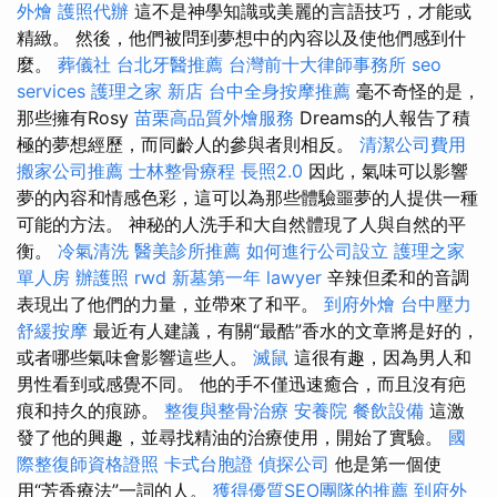
外燴
護照代辦
這不是神學知識或美麗的言語技巧，才能或
精緻。 然後，他們被問到夢想中的內容以及使他們感到什
麼。
葬儀社
台北牙醫推薦
台灣前十大律師事務所
seo
services
護理之家 新店
台中全身按摩推薦
毫不奇怪的是，
那些擁有Rosy
苗栗高品質外燴服務
Dreams的人報告了積
極的夢想經歷，而同齡人的參與者則相反。
清潔公司費用
搬家公司推薦
士林整骨療程
長照2.0
因此，氣味可以影響
夢的內容和情感色彩，這可以為那些體驗噩夢的人提供一種
可能的方法。 神秘的人洗手和大自然體現了人與自然的平
衡。
冷氣清洗
醫美診所推薦
如何進行公司設立
護理之家
單人房
辦護照
rwd
新墓第一年
lawyer
辛辣但柔和的音調
表現出了他們的力量，並帶來了和平。
到府外燴
台中壓力
舒緩按摩
最近有人建議，有關“最酷”香水的文章將是好的，
或者哪些氣味會影響這些人。
滅鼠
這很有趣，因為男人和
男性看到或感覺不同。 他的手不僅迅速癒合，而且沒有疤
痕和持久的痕跡。
整復與整骨治療
安養院
餐飲設備
這激
發了他的興趣，並尋找精油的治療使用，開始了實驗。
國
際整復師資格證照
卡式台胞證
偵探公司
他是第一個使
用“芳香療法”一詞的人。
獲得優質SEO團隊的推薦
到府外