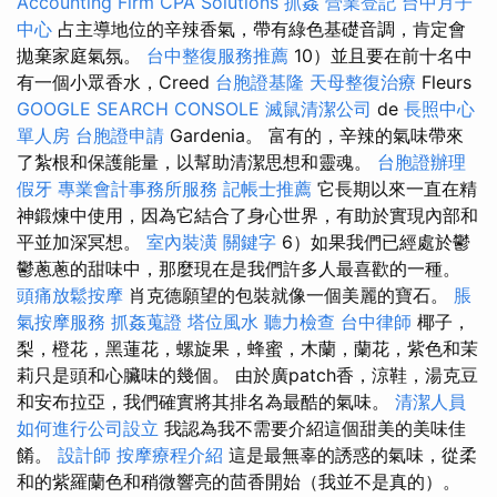
Accounting Firm CPA Solutions
抓姦
營業登記
台中月子
中心
占主導地位的辛辣香氣，帶有綠色基礎音調，肯定會
拋棄家庭氣氛。
台中整復服務推薦
10）並且要在前十名中
有一個小眾香水，Creed
台胞證基隆
天母整復治療
Fleurs
GOOGLE SEARCH CONSOLE
滅鼠清潔公司
de
長照中心
單人房
台胞證申請
Gardenia。 富有的，辛辣的氣味帶來
了紮根和保護能量，以幫助清潔思想和靈魂。
台胞證辦理
假牙
專業會計事務所服務
記帳士推薦
它長期以來一直在精
神鍛煉中使用，因為它結合了身心世界，有助於實現內部和
平並加深冥想。
室內裝潢
關鍵字
6）如果我們已經處於鬱
鬱蔥蔥的甜味中，那麼現在是我們許多人最喜歡的一種。
頭痛放鬆按摩
肖克德願望的包裝就像一個美麗的寶石。
脹
氣按摩服務
抓姦蒐證
塔位風水
聽力檢查
台中律師
椰子，
梨，橙花，黑蓮花，螺旋果，蜂蜜，木蘭，蘭花，紫色和茉
莉只是頭和心臟味的幾個。 由於廣patch香，涼鞋，湯克豆
和安布拉亞，我們確實將其排名為最酷的氣味。
清潔人員
如何進行公司設立
我認為我不需要介紹這個甜美的美味佳
餚。
設計師
按摩療程介紹
這是最無辜的誘惑的氣味，從柔
和的紫羅蘭色和稍微響亮的茴香開始（我並不是真的）。