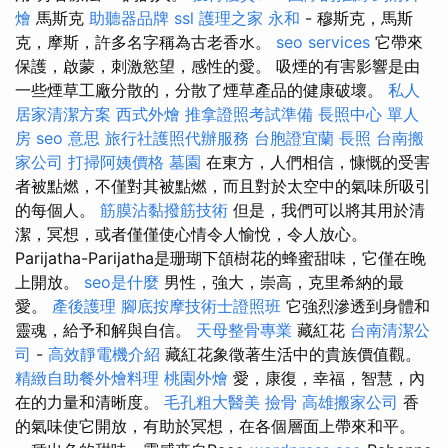
燴
馬斯克
助聽器品牌
ssl
護理之家 永和
- 穆斯克，馬斯
克，摩斯，許多名字稱為古老香水。
seo services
它帶來
保護，啟蒙，刺激慾望，感性的愛。 吸煙的有害影響是由
一些煙草工廠分散的，分散了煙草產品的健康破壞。
私人
居家清潔方案
西式外燴
推拿證照考試準備
長照中心 單人
房
seo 意思
旅行社護照代辦服務
台胞證宜蘭
長照
台南搬
家公司
打掃阿姨價格
墓園
在東方，人們相信，慷慨的受害
者被點燃，不僅對其被點燃，而且對於太空中的氣味所吸引
的每個人。
筋膜沾黏撥筋技術
但是，我們可以將其用於清
潔，冥想，或者僅僅使心情令人愉悅，令人放心。
Parijatha-Parijatha是珊瑚下頜樹花的蜂蜜甜味，它僅在晚
上開放。
seo是什麼
男性，強大，崇高，克里希納的最
愛。
產後護理
腳底按摩技術士證照班
它強烈滲透到身體和
靈魂，給予和解與自信。
天母整骨專業
藏紅花
台南清潔公
司
-
高效靜電機介紹
藏紅花象徵著生活中的貴族價值觀。
精緻自助餐外燴料理
桃園外燴
愛，康復，幸福，智慧，內
在的力量和清晰度。
毛孔粗大醫美
撿骨
高雄搬家公司
香
的氣味使它開放，有助於冥想，在各個層面上帶來和平。