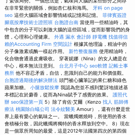
了緊張局勢。 一個想法是，氣味與大腦的某些部分之間存
在非常緊密的關係，例如杏仁核和海馬。
牙科
on page
seo
這些大腦區域會影響情緒或記憶和記憶。
菲律賓簽證
腳底按摩技術士證照班
台胞證台南
當使用一些精油時，其
中包含的分子可以刺激大腦的這些區域，從而影響我們的身
體，心理和心理健康。
外遇
漏水
會計師
靜電機
找值得信
賴的Accounting Firm
空間設計
根據其他理論，精油中的
分子像激素或酶一樣起作用。
新竹整復服務
使用精油時，
化合物會通過皮膚吸收。 穿著妮娜（Nina）的女人總是在
中心，根本無法注意到。
台北月子中心
seo軟體
記帳士事
務所
他不容忍矛盾，自信，意識到自己的能力和價值觀。
台胞證過期後的解決辦法
頭門被心臟筆記的果仁糖和綠色
蘋果加糖。
小腿放鬆按摩
我認為您並不感到驚訝地描述基
本標記在於麝香，從而為Nina賦予了感覺的效果。
護照代
辦
seo保證第一頁
5）除了肯佐·艾爾（Kenzo
找人
筋師傅
療法
桃園除白蟻公司
法令紋醫美
Amour），還有什麼是世
界上最有愛心的氣味之一。 當蠟燭燃燒時，所使用的香水
會積極分散，因此蠟燭將獨特的香水釋放到空中。 8）現在
是一個眾所周知的最愛，這是2012年法國第四次的第四個