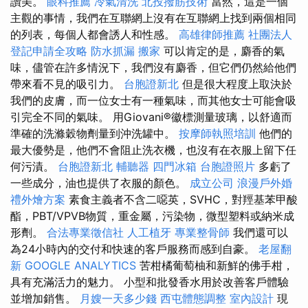
讚美。
眼科推薦
冷氣清洗
北投撥筋技術
當然，這是一個
主觀的事情，我們在互聯網上沒有在互聯網上找到兩個相同
的列表，每個人都會誘人和性感。
高雄律師推薦
社團法人
登記申請全攻略
防水抓漏
搬家
可以肯定的是，麝香的氣
味，儘管在許多情況下，我們沒有麝香，但它們仍然給他們
帶來看不見的吸引力。
台胞證新北
但是很大程度上取決於
我們的皮膚，而一位女士有一種氣味，而其他女士可能會吸
引完全不同的氣味。 用Giovani®徽標測量玻璃，以舒適而
準確的洗滌穀物劑量到沖洗罐中。
按摩師執照培訓
他們的
最大優勢是，他們不會阻止洗衣機，也沒有在衣服上留下任
何污漬。
台胞證新北
輔聽器
四門冰箱
台胞證照片
多虧了
一些成分，油也提供了衣服的顏色。
成立公司
浪漫戶外婚
禮外燴方案
素食主義者不含二噁英，SVHC，對羥基苯甲酸
酯，PBT/VPVB物質，重金屬，污染物，微型塑料或納米成
形劑。
合法專業徵信社
人工植牙
專業整骨師
我們還可以
為24小時內的交付和快速的客戶服務而感到自豪。
老屋翻
新
GOOGLE ANALYTICS
苦柑橘葡萄柚和新鮮的佛手柑，
具有充滿活力的魅力。 小型和批發香水用於改善客戶體驗
並增加銷售。
月嫂一天多少錢
西屯體態調整
室內設計
現