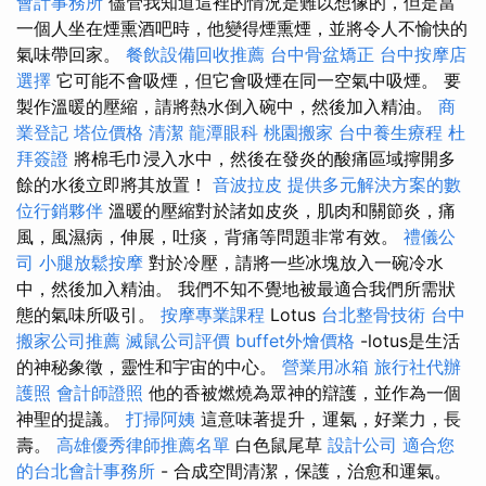
會計事務所
儘管我知道這裡的情況是難以想像的，但是當
一個人坐在煙熏酒吧時，他變得煙熏煙，並將令人不愉快的
氣味帶回家。
餐飲設備回收推薦
台中骨盆矯正
台中按摩店
選擇
它可能不會吸煙，但它會吸煙在同一空氣中吸煙。 要
製作溫暖的壓縮，請將熱水倒入碗中，然後加入精油。
商
業登記
塔位價格
清潔
龍潭眼科
桃園搬家
台中養生療程
杜
拜簽證
將棉毛巾浸入水中，然後在發炎的酸痛區域擰開多
餘​​的水後立即將其放置！
音波拉皮
提供多元解決方案的數
位行銷夥伴
溫暖的壓縮對於諸如皮炎，肌肉和關節炎，痛
風，風濕病，伸展，吐痰，背痛等問題非常有效。
禮儀公
司
小腿放鬆按摩
對於冷壓，請將一些冰塊放入一碗冷水
中，然後加入精油。 我們不知不覺地被最適合我們所需狀
態的氣味所吸引。
按摩專業課程
Lotus
台北整骨技術
台中
搬家公司推薦
滅鼠公司評價
buffet外燴價格
-lotus是生活
的神秘象徵，靈性和宇宙的中心。
營業用冰箱
旅行社代辦
護照
會計師證照
他的香被燃燒為眾神的辯護，並作為一個
神聖的提議。
打掃阿姨
這意味著提升，運氣，好業力，長
壽。
高雄優秀律師推薦名單
白色鼠尾草
設計公司
適合您
的台北會計事務所
- 合成空間清潔，保護，治愈和運氣。