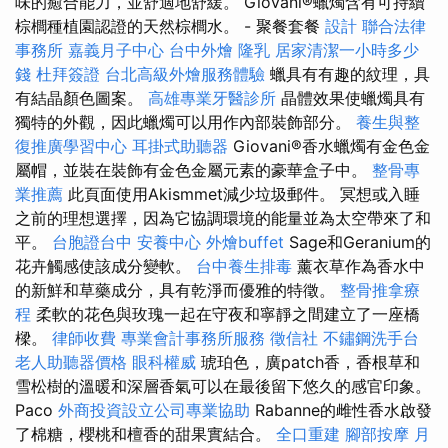
味的癒合能力，並舒適地舒緩。 Giovani®蠟燭含有可持續
棕櫚種植園認證的天然棕櫚水。 - 聚餐套餐
設計
聯合法律
事務所
嘉義月子中心
台中外燴
隆乳
居家清潔一小時多少
錢
杜拜簽證
台北高級外燴服務體驗
蠟具有有趣的紋理，具
有結晶顏色圖案。
高雄專業牙醫診所
晶體效果使蠟燭具有
獨特的外觀，因此蠟燭可以用作內部裝飾部分。
養生與整
復推廣學習中心
耳掛式助聽器
Giovani®香水蠟燭有金色金
屬帽，並裝在裝飾有金色金屬元素的豪華盒子中。
整骨專
業推薦
此頁面使用Akismmet減少垃圾郵件。 冥想或入睡
之前的理想選擇，因為它協調環境的能量並為太空帶來了和
平。
台胞證台中
安養中心
外燴buffet
Sage和Geranium的
花卉觸感使該成分變軟。
台中養生排毒
薰衣草作為香水中
的新鮮和草藥成分，具有乾淨而優雅的特徵。
整骨推拿療
程
柔軟的花色與玫瑰一起在守夜和寧靜之間建立了一座橋
樑。
律師收費
專業會計事務所服務
徵信社
不鏽鋼洗手台
老人助聽器價格
眼科權威
琥珀色，廣patch香，香根草和
雪松樹的溫暖和深層香氣可以在最後留下悠久的感官印象。
Paco
外商投資設立公司專業協助
Rabanne的雌性香水啟發
了棉糖，櫻桃和檀香的甜果實結合。
全口重建
腳部按摩
月