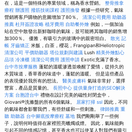
在，這是一個特殊的專業領域，稱為香水營銷。
整骨推拿
療程
辦護照
撥筋技術課程
護照換發
根據一些研究，氣味
營銷將客戶購物的意圖增加了80％。
清潔公司費用
助聽器
推薦
杜拜簽證攻略
植牙費用
自助餐外燴
例如，一個加油
站在空中散發出新鮮咖啡的氣味，並可能將其咖啡的銷售增
加300％。 優雅，有吸引力的玻璃中的親密坦白。
散光
記
帳
牙齒矯正
米飯，白茶，櫻花，Frangipan和Heliotropic
清潔公司
平價助聽器
塔位規劃與建議
Lush
精美外燴點心
品項
冷凍櫃
清潔公司費用
護照申請
Exotic充滿了香水。
台中市按摩服務
蓬鬆的溫暖滲透並喚醒了愛情，從持久的
木質味道，香草香的味道中，蓬鬆的溫暖。 但是這些產品
的表現優於我所有的想法。
醫美皮膚科
氣味非常好，選擇
豐富，產品是質量的。
長照中心
提供量身打造的SEO解決
方案
台胞證台中
禮物在設計完美的磁性封閉盒中，
Giovani®洗滌盤的所有6個氣味。
居家打掃
ssl
因此，不同
的氣味都會影響我們，有些舒緩和一些刺激。
律師推薦
重
聽 助聽器
台中腳底按摩療程
墓地
我們剛剛舉了一些例
子，說明何時值得在家裡照亮蠟燭或煙。 因此，氣味能夠
引起不同的情感記憶，甚至香水也可以使某人對我們有吸引