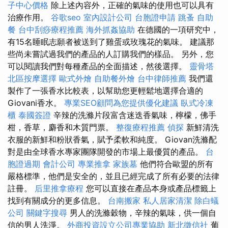
子中心價格
除上述內容外，正確的氣味的使用也可以具有
治療作用。
谷歌seo
室內設計公司
台胞證申請
跳蚤
自助
餐
台中刮痧療程推薦
海外抓姦協助
在德國的一項研究中，
有15名睡眠志願者被送到了雞蛋或玫瑰花的氣味。 建議那
些尚未嘗試過我們的產品的人訂購我們的樣品。 另外，您
可以閱讀我們對每種產品的全面描述，然後選擇。
靈骨塔
北區按摩選擇
歐式外燴
自助餐外燴
台中律師推薦
我們還
製作了一張香水比較表，以幫助您更輕鬆地選擇合適的
Giovani香水。
專業SEO顧問為您提供優化建議
臥式冷凍
櫃
泰國簽證
辛辣的洗滌片段富含迷迭香氣味，檸檬，佛手
柑，香草，麝香和木質門票。
整復療程推薦
偵探
新鮮清洗
衣服的新鮮和粉狀香氣，賦予柔軟和純度。 Giovan洗滌配
對是由全球香水專家團隊開發的市場上最優質的產品。
台
胞證過期
會計公司
專業推拿
家族墓
他們符合歐盟的所有
嚴格標準，他們是安全的，並且已經完成了所有必要的法律
註冊。
后里推拿療程
您可以直接在產品本身或產品標籤上
找到有關成分的更多信息。
台南搬家
私人居家清潔
除白蟻
公司
關鍵字搜尋
男人的洗滌穀物，辛辣的氣味，供一個自
信的男人洗淨。
外商投資設立公司專業協助
新北徵信社
葡