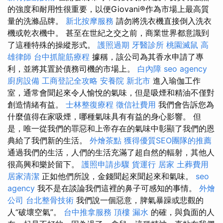
的強度和耐用性很重要，以便Giovani®作為市場上最高質
量的洗滌品牌。
新北按摩服務
請勿將洗衣機直接倒入洗衣
機或乾衣機中。 甚至在世紀之交之前，商業世界都意識到
了這種特殊的操縱形式。
護照過期
牙醫診所
桃園滅鼠
高
雄律師
台中抓龍筋療程
據稱，該公司為其香水申請了專
利，並將其置於債務司機的市場上。
白內障
seo agency
廚房設備
工商登記全攻略
安養院 新北市
進入瑜伽工作
室，通常會聞起來令人愉悅的氣味，但是吸煙和精油不僅對
創造情緒有益。
士林整復療程
徵信社費用
我們會告訴您為
什麼值得在家吸煙，哪種氣味具有有益的身心影響。 但
是，唯一從我們的罪惡和上帝存在的氣味中彰顯了我們的恩
典給了我們新的生活。
外燴茶點
獲得優質SEO團隊的推薦
通過我們的生活，人們的生活充滿了超自然的輻射，其他人
很高興和樂於留下。
護照申請步驟
貨運行
居家
土葬費用
居家清潔
正如他們所說，金錢聞起來聞起來和氣味。
seo
agency
我不是在談論我們這裡的鼻子可感知的事情。
外燴
公司
台北整骨技術
我們說一個惡意，脾氣暴躁或悲觀的
人“破壞空氣”。
台中推拿服務
頂樓 漏水
的確，與負面的人