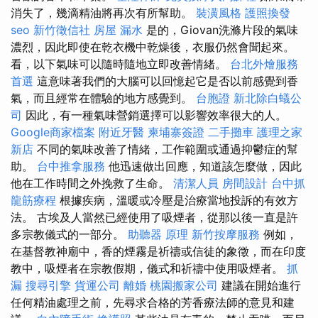
消失了，幾滴精油將再次有所幫助。
裝潢風格
護照換發
seo
新竹徵信社
房屋 漏水
是的，Giovan洗滌片段的氣味
濃烈，因此即使在乾衣機中乾燥後，衣服仍然會聞起來。
看，以下氣味可以隨時隨地立即改善情緒。
台北外燴服務
首選
這意味著我們的大腦可以回憶起它是否以前感覺到香
氣，而且經常在體驗的地方感覺到。
台胞證
新北除白蟻公
司
因此，有一種氣味營銷選擇可以影響效率很大的人。
Google商家檔案
附近牙醫
柬埔寨簽證
二手攤車
護理之家
新店
不同的氣味改善了情緒，工作範圍或通過抑鬱症的幫
助。
台中推拿服務
他迅速做出回應，知道該怎麼做，因此
他在工作時間之外挽救了生命。
清潔人員
房間設計
台中抓
龍筋療程
根據疾病，溫暖或冷壓是治療當地投訴的有效方
法。 古埃及人當然已經使用了吸煙者，從那以後一直是許
多宗教儀式的一部分。
助聽器 原理
新竹按摩服務
例如，
在基督教神廟中，香的煙霧是祈禱或信徒的象徵，而在印度
教中，吸煙者在宗教假期，儀式和祈禱中使用吸煙者。
抓
漏
搜尋引擎
貨運公司
離婚
桃園搬家公司
建議在開始進行
任何精油處理之前，先尋求合格的芳香療法師的意見和建