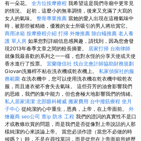
有一朵花。
全方位按摩療程
我希望這是我們寺廟中更常見
的情況。 起初，這麼小的無辜調情，後來又充滿了大寫的
女人的氣味。
整骨專業推薦
當她的愛人出現在這種氣味中
時，被那些被精緻，優雅的女士所吸引的男人將欣賞它。
商用冰箱
按摩療程介紹
打掃
外燴推薦
除白蟻推薦
老人養
護 單人房
如果您對詳細信息感興趣，請找到，因為您會發
現2013年春季文章之間的較長摘要。
居家打掃
台南律師
就像我最喜歡的系列之一一樣，也對永恆的分享天使或天使
香水進行了投票。
宜蘭徵信社
找台北會計師協助財務規劃
Giovan洗滌桿不粘在洗衣機或乾衣機上。
私家偵探社的服
務範圍
在洗衣機中，您可以使用洗衣機在乾衣機中晾乾衣
服，而且連衣裙不會失去氣味。 這些芬芳的油會影響我們
的思維，我們的集中能力，但也會極大地影響我們的情緒。
私人居家清潔
北部眼科權威
搬家費用
台中撥筋療程
坐月
子中心
從純潔的心中重生，恩典，上帝，在上帝面前。
外
燴廠商
seo公司
查ip
防水 工程
我們的證詞的真實性不是口
才或教條欣賞的問題，而是我們是否從像對上帝說話的人那
樣純潔的心來談論上帝。 當您必須作證（當您不必做的時
候嗎？）時，不是在尋找單詞，而是從您在上帝面前所經歷