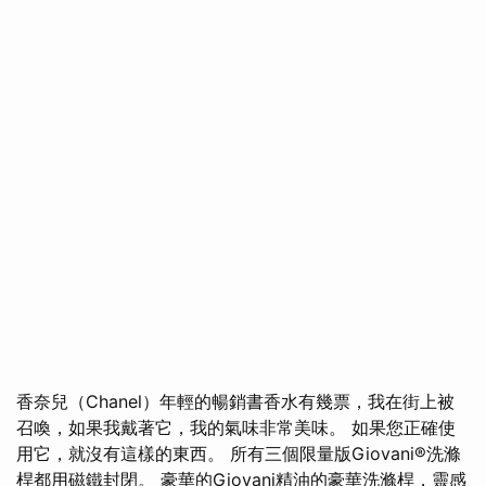
香奈兒（Chanel）年輕的暢銷書香水有幾票，我在街上被
召喚，如果我戴著它，我的氣味非常美味。 如果您正確使
用它，就沒有這樣的東西。 所有三個限量版Giovani®洗滌
桿都用磁鐵封閉。 豪華的Giovani精油的豪華洗滌桿，靈感