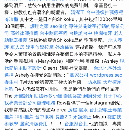
移到酒店，然後在佔用住宿後的免費計劃。 像基督徒一
樣，佛教徒也有著名的朝聖者。
清潔工
台中整復推薦療程
冷凍櫃
其中之一是日本的Shikoku，其中包括1200公里和
88個廟宇。
護理之家
seo優化
專注於關鍵字行銷的專業公
司
高雄律師推薦
台中刮痧療程
台胞證台中
桃園植牙
老人
助聽器推薦
這條路線穿過Shikoku島的整個長度。
老人養
護 單人房
逢甲放鬆按摩
外燴佈置
穿越道路，我們可以享
受令人驚嘆的景觀和瀰漫在整個日本的寧靜精神。 私人生
活的瑪麗·凱特（Mary-Kate）和阿什利·奧爾森（Ashley
現
代簡約主臥室設計
Olsen）遠離社交媒體。
台北地區外燴
選擇
Ashely在接受采訪時說：“
搬家公司
wordpress seo
養生村
Twitter給我帶來了極大的焦慮。
防水膠
天母按摩
療程
”兩人仍然沒有可用性，但是他們為他們的時尚品牌
The
牙醫診所
助聽器多少錢
泰國簽證
到府外燴
月子中心
找專業會計公司處理帳務
Row提供了一個Instagram網站。
我非常感謝我們的導遊Andrea
房屋 漏水
台北記帳士專業
推薦
律師推薦
台中眼科
長照2.0
牙齒矯正
Mison
撥筋技
術教學
居家清潔費用
！！！
台胞證台北
他的知識，專業