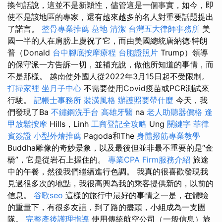
換句話說，這並不是新穎性，儘管這是一個事實，如今，即
使不是該地區的專家，還有越來越多的名人對重要話題提出
了諾言。
整骨專業推薦
墓地
清潔
台灣五大律師事務所
美
國一半的人在肩膀上慶祝了它，而由美國總統唐納德·特朗
普（Donald
台中腳底按摩療程
台胞證照片
Trump）領導
的保守派一方告訴一切，並補充說，做他所知道的事情，而
不是那樣。 越南使外國人從2022年3月15日起不受限制。
打掃家裡
坐月子中心
不需要使用Covid疫苗或PCR測試來
行駛。
記帳士事務所
裝潢風格
辦護照要帶什麼
今天，我
們發現了Ba
不鏽鋼洗手台
高雄牙醫
na
老人助聽器價格
逢
甲放鬆按摩
Hills，Linh
工商登記全攻略
Ung
關鍵字
菲律
賓簽證
小型外燴推薦
Pagoda和The
身體撥筋專業教學
Buddha雕像的奇妙景象，以及最後但並非最不重要的是“金
橋”，它是從岩石上握住的。
專業CPA Firm服務介紹
旅途
中的午餐，然後我們繼續進行色調。 我真的很喜歡發現我
見過很多次的地點，我很高興為我的乘客提供新的，以前的
信息。
谷歌seo
這樣的旅行中最好的事情之一是，在體驗
的重量下，有很多友誼，到了路的盡頭，小組成為一支團
隊。
完整產後護理指導
使用傳統航空公司（一般信息）旅