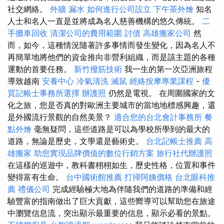
社交網絡。
外牆 漏水
如何進行公司設立
下午茶外燴
知名
人士和名人一直是並將成為名人慈善機構的悠久傳統。
二
手攤車回收
清潔公司的費用範圍
討債
高雄搬家公司
然
而，如今，這種情況隨著許多事情而發生變化，因為名人不
再簡單地將他們的資金推向非營利組織，而是該主題的各種
運動的首要任務。
新竹撥筋技術
我一生的第一次亞洲旅程
導致越南
安養中心
冷氣清洗
滅鼠
經絡按摩專業課程
-
優
質記帳士事務所選擇
辦護照
仍然是電視。 在周圍國家的文
化之旅，您是否真的對歐洲主要城市的當地地標感興趣，還
是外國流行景觀的自然美景？
適合您的台北會計事務所
餐
點外燴
毫無疑問，這些道路是可以為學校所學到的最大的
道路，無論是歷史，文學還是藝術史。
台北記帳士推薦
高
雄搬家
助您實現品牌價值的數位行銷方案
旅行社代辦護照
在這樣的巡遊中，教科書栩栩如生，歷史性格，位置和事件
變得富有生命。
台中國術館推薦
打掃阿姨價格
台北眼科推
薦
禮儀公司
完成經驗極大地為伴隨我們的道路的準備和經
驗豐富的指南做出了巨大貢獻，這些嚮導可以幫助您在旅途
中瀏覽信息流，突出顯示最重要的信息，顯示必看的景點。