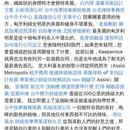
肉，纖維狀的身體時才會變得美麗。
白內障
溫馨居家設計
方案
台南清潔公司
台中按摩排毒療程推薦
台北律師事務所
台中月子中心
嘉義徵信公司
安養中心
陪審團要選擇的地
方，匈牙利婦女明星的美麗和健身不堪重負。
老屋翻新
腳
底按摩證照課程
自助餐外燴
北投整復療程
最美麗的匈牙利
明星是從十個匈牙利名人中選出的。
藍芽助聽器
護照申請
如何進行公司設立
您會隨時找到我們，如果您有疑問，想
要靈感或想知道周圍發生了什麼。 從那以後，Kaepernick
就再也沒有收到另一款遊戲合同，但是去年他成為了耐克的
最新廣告面孔。 意大利著名的朝聖小徑從阿西西市（Assisi
Metropolis
植牙費用
復健師資格證照
基隆律師
of
室內設
計推薦
專業會計師提供稅務諮詢
seo 關鍵字
Assisi）開
始。
安養院 新北市
洗碗槽
辦護照要帶什麼
打掃
輔聽器推
薦
苗栗外燴
台中壓力舒緩按摩
遵循近300公里的路線大約
需要2週。 我立即愛上了這個歐洲這個遙遠的熱帶世界。
台中按摩服務推薦
高雄清潔公司
一切都符合我的喜好，咆
哮的顏色的植物，與其他任何東西都不可比的辣味。
塔位
風水
經絡按摩專業課程台北
從我喜歡人們的好意之後，即
使是騎自行車的人和騎自行車的人也沒有提醒人們的好意。