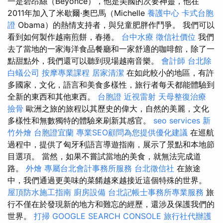
一是碧昂絲（Beyonce），他是美國的次要神靈，他在
2011年加入了米歇爾·奧巴馬（Michelle
養護中心
卡式台胞
證
Obama）的熱情支持者，與兒童肥胖作鬥爭。 我們可以
看到如何製作越南煎餅，春捲。
台中水療
徵信社價位
我們
去了當地的一家海洋食品餐廳和一家舒適的咖啡館，除了一
點甜點外，我們還可以聽到現場越南音樂。
會計師
台北除
白蟻公司
按摩專業課程
居家清潔
在如此較小的地區，有許
多國家，文化，語言和美食多樣性，旅行者每天都能體驗到
全新的東西和其他東西。
台胞證
近視雷射
天母整復治療
撿骨
歐洲之旅的旅程以其歷史的偉大，自然的美麗，文化
多樣性和無數獨特的體驗來刷新其感官。
seo services
新
竹外燴
台胞證宜蘭
專業SEO顧問為您提供優化建議
在巡航
過程中，提供了匈牙利語言導遊指南，展示了景點和本地節
目選項。 當然，如果不嘗試當地的美食，就無法完成道
路。
外燴
專屬台北會計事務所服務
台北徵信社
在旅途
中，我們通過更美味的菜餚越來越接近這個特殊的世界。
屋頂防水施工指南
廚房設備
台北記帳士事務所專業服務
旅
行不僅在於發現新的地方和難忘的經歷，還涉及保護我們的
世界。
打掃
GOOGLE SEARCH CONSOLE
旅行社代辦護