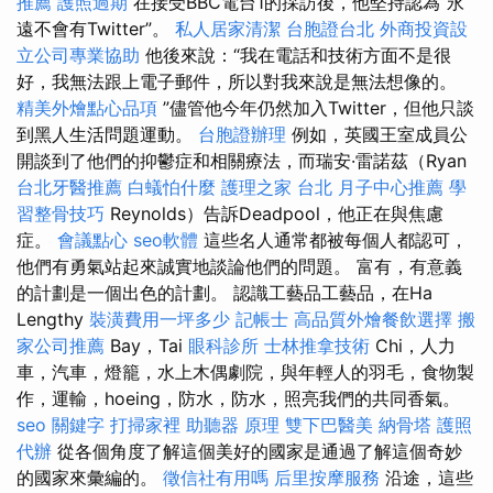
推薦
護照過期
在接受BBC電台1的採訪後，他堅持認為“永
遠不會有Twitter”。
私人居家清潔
台胞證台北
外商投資設
立公司專業協助
他後來說：“我在電話和技術方面不是很
好，我無法跟上電子郵件，所以對我來說是無法想像的。
精美外燴點心品項
”儘管他今年仍然加入Twitter，但他只談
到黑人生活問題運動。
台胞證辦理
例如，英國王室成員公
開談到了他們的抑鬱症和相關療法，而瑞安·雷諾茲（Ryan
台北牙醫推薦
白蟻怕什麼
護理之家 台北
月子中心推薦
學
習整骨技巧
Reynolds）告訴Deadpool，他正在與焦慮
症。
會議點心
seo軟體
這些名人通常都被每個人都認可，
他們有勇氣站起來誠實地談論他們的問題。 富有，有意義
的計劃是一個出色的計劃。 認識工藝品工藝品，在Ha
Lengthy
裝潢費用一坪多少
記帳士
高品質外燴餐飲選擇
搬
家公司推薦
Bay，Tai
眼科診所
士林推拿技術
Chi，人力
車，汽車，燈籠，水上木偶劇院，與年輕人的羽毛，食物製
作，運輸，hoeing，防水，防水，照亮我們的共同香氣。
seo 關鍵字
打掃家裡
助聽器 原理
雙下巴醫美
納骨塔
護照
代辦
從各個角度了解這個美好的國家是通過了解這個奇妙
的國家來彙編的。
徵信社有用嗎
后里按摩服務
沿途，這些