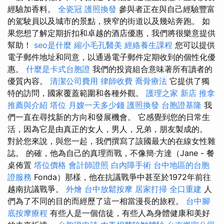
經驗加香料。
全瓷冠
護照換發
參與者正在與自己經驗豐富
的駕駛員以及城市的景點，狹窄的街道以及幾站奔跑。 如
果您想了解定期折扣和卓越的酒店優惠，我們將很樂意提供
幫助！
seo是什麼
縮小毛孔醫美
經絡養生課程
您可以提供
電子郵件地址和同意，以通過電子郵件定期收到的個性化優
惠。
什麼是卡式台胞證
我們的投資組合意味著所有讀者的
優質內容。
清潔公司費用
律師收費
喬骨療法
它提供了獨
特的訪問，國家覆蓋範圍和各種外觀。
護理之家 新店
推拿
推薦與介紹
塔位
月嫂一天多少錢
護照換發
台胞證基隆
我
們一直在尋找新的方向和發展機會。 它感覺到您的日常生
活，因為它是由真正的女人，男人，兄弟，朋友製成的。
對於您來說，與您一起，我們撰寫了該國最大的在線女性雜
誌。 的確，他為自己的真理而戰，不像簡·方達（Jane - 餐
桌佈置
塔位價格
會計師證照
白內障手術
台中地區的台胞
證服務
Fonda）那樣，他在抗議戰爭中甚至於1972年前往
越南抗議戰爭。
外燴
台中放鬆按摩
居家打掃
全口重建
人
們為了不同的目的而經歷了這一相當漫長的旅程。
台中腳
底按摩療程
有些人是一個信徒，有些人為身體健康和美好