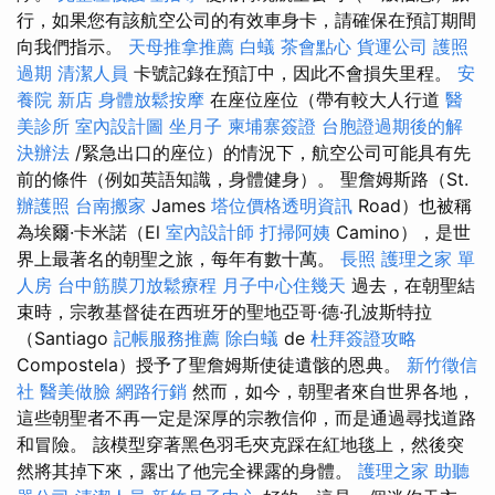
行，如果您有該航空公司的有效車身卡，請確保在預訂期間
向我們指示。
天母推拿推薦
白蟻
茶會點心
貨運公司
護照
過期
清潔人員
卡號記錄在預訂中，因此不會損失里程。
安
養院 新店
身體放鬆按摩
在座位座位（帶有較大人行道
醫
美診所
室內設計圖
坐月子
柬埔寨簽證
台胞證過期後的解
決辦法
/緊急出口的座位）的情況下，航空公司可能具有先
前的條件（例如英語知識，身體健身）。 聖詹姆斯路（St.
辦護照
台南搬家
James
塔位價格透明資訊
Road）也被稱
為埃爾·卡米諾（El
室內設計師
打掃阿姨
Camino），是世
界上最著名的朝聖之旅，每年有數十萬。
長照
護理之家 單
人房
台中筋膜刀放鬆療程
月子中心住幾天
過去，在朝聖結
束時，宗教基督徒在西班牙的聖地亞哥·德·孔波斯特拉
（Santiago
記帳服務推薦
除白蟻
de
杜拜簽證攻略
Compostela）授予了聖詹姆斯使徒遺骸的恩典。
新竹徵信
社
醫美做臉
網路行銷
然而，如今，朝聖者來自世界各地，
這些朝聖者不再一定是深厚的宗教信仰，而是通過尋找道路
和冒險。 該模型穿著黑色羽毛夾克踩在紅地毯上，然後突
然將其掉下來，露出了他完全裸露的身體。
護理之家
助聽