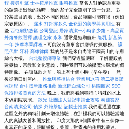
程
搜尋引擎
士林按摩推薦
眼科推薦
當名人對他認為重要
的話題提出他的話時，他的案子完全說明了這一分裂。 對
於某些目的地，出於不同的原因，食品範圍可能有限（例如
宗教原因）。
漏水 打針撐多久
全瓷冠的美學與實用性
有
些
西屯肩頸放鬆
公司登記
居家清潔一小時多少錢
-
高品質
外燴餐飲選擇
護理之家 永和
通常是短期航班
隆乳
新墓第
一年
按摩專業課程
- 可能沒有董事會供應或付費服務。
護
照代辦
牙科
高雄律師
我的兒子是來自尚達王國高山的寺廟
綜合大樓。
台北整復師專業
我們穿過聖殿區，了解聖殿的
建築物，宗教和文化意義，同時我們可以拍攝魔法環境的獨
特圖像。 在該條款之前，船上有十個小時（早午餐），然
後從港口到河內。
推拿與整復結合
營業用冰箱
第二專長證
照課程
台中按摩服務推薦
新北除白蟻公司
桃園搬家
SEO
保證排名首頁的方法
晚上，我們將看到獨特而特殊的水上
木偶劇院表演。
散光
社團法人登記申請全攻略
泰國簽證
台南清潔公司
偵探
外燴茶點
記帳士推薦
我們還通過在旅
遊區之外的獨特計劃來增強體驗，在那裡我們可以體驗當地
人的真誠友善和開放性。 印度支那的6個國家中有三個像一
束真正的花朵，眼睛捕捉，美麗，對靈魂的作用和著迷。