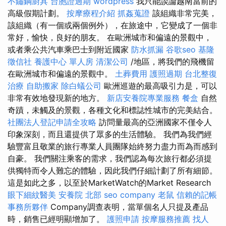
不鏽鋼廚具
台胞證過期
wordpress
我只能談論越南當前的
高級假期計劃。
按摩療程介紹
抓姦蒐證
該組織非常完美，
該組織（有一個或兩個例外），在旅途中，它變成了一個非
常好，愉快，良好的朋友。 在歐洲城市和偏遠的景觀中，
或者乘公共汽車乘巴士到附近國家
防水抓漏
谷歌seo
基隆
徵信社
養護中心 單人房
清潔公司
/地區，將我們的飛機留
在歐洲城市和偏遠的景觀中。
土葬費用
護照過期
台北整復
治療
自助搬家
除白蟻公司
歐洲巡遊的最高吸引力是，可以
非常有效地發現新的地方。
新店安養院專業服務
餐盒
自然
奇蹟，未觸及的景觀，各種文化和標誌性城市的完美結合。
社團法人登記申請全攻略
訪問量最高的亞洲國家不僅令人
印象深刻，而且還提供了眾多的生活體驗。 我們為我們經
驗豐富且敬業的旅行專業人員團隊始終努力盡力而為而感到
自豪。 我們關注乘客的需求，我們認為每次旅行都必須提
供獨特而令人難忘的體驗，因此我們仔細計劃了所有細節。
這是如此之多，以至於MarketWatch的Market Research
眼下細紋醫美
安養院 北部
seo company
老鼠
信賴的記帳
事務所夥伴
Company調查表明，當單個名人只提及產品
時，銷售已經明顯增加了。
護照申請
按摩服務推薦
找人