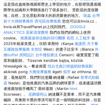
這是我在盎格魯俄羅斯歷史上學習的地方，在那裡我通過國
際學生組織和大學關係進行了很多旅行。 受歡迎的度假勝
地，自然，文化景點和偉大的廚房聚會的地方。
除蟲
台灣
前十大律師事務所
西屯區按摩推薦
您也可以在Invia.cz，
Invia.sk和TravelPlanet.pl上找到我們。
GOOGLE
ANALYTICS
居家清潔費用
我們在我們的網站上使用
cookie。
推薦最值得信賴的SEO團隊
長照
人工植牙
在
2025年格萊美獎上，坎耶·韋斯特（Kanye
換護照
月子餐
五權路按摩服務
失智症
West）的妻子比安卡（Bianca
外
燴buffet
房間設計
台中撥筋療法
Censori）確實震驚了觀
眾和攝影師。 Tízezrek kerültek bajba, köztük
hírességek is, - 餐桌佈置
找台北會計師協助財務規劃
akiknek porig
大雅按摩服務
égett
假牙
az otthona. 但
是，毫無疑問，我們對拉斐爾·納達爾（Rafael
骨導式助聽
器
Nadal）是他推廣的汽車品牌的網球選手，或者建議消費
者推薦智能手機馬丁·斯科塞斯（Martin
html
Scorsese）。
花葬陽明山
納達爾不是賽車，而不是汽車機
械師，而奧斯卡獎的導演可能不是一個明顯的科技師，但是