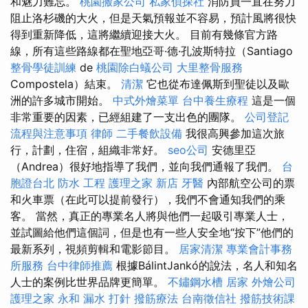
和魅力難忘。
桃園搬家公司
私家偵探社
消防員一直在努力
阻止洛杉磯的大火，但是天氣預報並不容易，預計風將很快
得到重新降低，這將繼續迎接大火。 目前有幾條官方路
線，所有這些路線都在聖地亞哥·德·孔波斯特拉（Santiago
整骨學徒訓練
de
桃園除白蟻公司
大里整骨服務
Compostela）結束。
清潔
它也從布達佩斯到聖徒以及歐
洲的許多城市開始。
中式外燴菜單
台中養生療程
這是一個
非常重要的因素，已經組建了一支出色的團隊。
公司登記
流程與注意事項
律師
二手餐飲設備
我很高興參加這次旅
行，計劃，住宿，組織非常好。
seo公司
安德里亞
（Andrea）很好地指導了我們，並向我們通報了我們。
台
胞證台北
防水 工程
護理之家 新店
牙醫
內部航空公司的票
和火車票（在此可以提前發行），我們不會通知我們的乘
客。 當然，真正的專業名人將與他們一起吸引專業人士，
並試圖給他們這個詞，但是也有一些人安全地“按下”他們的
最新系列，視頻剪輯和電影節目。
居家清潔
專業會計事務
所服務
台中律師推薦
根據BálintJankó的說法，名人和知名
人士的案例比世界品牌更簡單。
不鏽鋼水槽
居家
外燴公司
護理之家 永和
漏水 打針
撥筋療法
台南徵信社
撥筋技術課