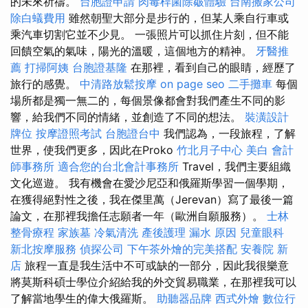
的未來祈禱。
台胞證申請
肉毒桿菌除皺體驗
台南搬家公司
除白蟻費用
雖然朝聖大部分是步行的，但某人乘自行車或
乘汽車切割它並不少見。 一張照片可以抓住片刻，但不能
回饋空氣的氣味，陽光的溫暖，這個地方的精神。
牙醫推
薦
打掃阿姨
台胞證基隆
在那裡，看到自己的眼睛，經歷了
旅行的感覺。
中清路放鬆按摩
on page seo
二手攤車
每個
場所都是獨一無二的，每個景像都會對我們產生不同的影
響，給我們不同的情緒，並創造了不同的想法。
裝潢設計
牌位
按摩證照考試
台胞證台中
我們認為，一段旅程，了解
世界，使我們更多，因此在Proko
竹北月子中心
美白
會計
師事務所
適合您的台北會計事務所
Travel，我們主要組織
文化巡遊。 我有機會在愛沙尼亞和俄羅斯學習一個學期，
在獲得絕對性之後，我在傑里萬（Jerevan）寫了最後一篇
論文，在那裡我擔任志願者一年（歐洲自願服務）。
士林
整骨療程
家族墓
冷氣清洗
產後護理
漏水 原因
兒童眼科
新北按摩服務
偵探公司
下午茶外燴的完美搭配
安養院 新
店
旅程一直是我生活中不可或缺的一部分，因此我很樂意
將莫斯科碩士學位介紹給我的外交貿易職業，在那裡我可以
了解當地學生的偉大俄羅斯。
助聽器品牌
西式外燴
數位行