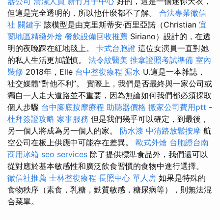
器公司
清潔人員
新竹月子中心
好的，這是一個迷你天衣，
但這是完全透明的，所以他什麼都不了解。
合法專業徵信
社
關鍵字
該模型是由克里斯蒂安·西里亞諾（Christian
宜
蘭地區精緻外燴
餐飲設備回收推薦
Siriano）設計的，在透
明的夜晚踩在紅地毯上。
卡式台胞證
這位女演員一直對她
的私人生活更加謹慎。
法令紋醫美
推拿證照考試準備
室內
裝修
2018年，Elle
台中整復療程
漏水
U.這是一本雜誌，
社交媒體“對他不利”。 實際上，我們是否最終與一家公司或
獨自一人走大道路並不重要，因為無論如何我們都必須採取
個人步驟
台中腳底按摩療程
助聽器價格
搬家公司費用ptt
-
杜拜簽證攻略
家事服務
但是我們幾乎可以確定，到最後，
另一個人將成為另一個人的家。
防水漆
中清路放鬆按摩
航
空公司在板上供應中可能存在差異。
歐式外燴
台胞證台南
商用冰箱
seo services
除了提供標準食品外，我們還可以
從對應於基本敏感性和廣泛飲食習慣的食物中進行選擇。
徵信社推薦
士林整復療程
長照中心 單人房
如果是特殊的
食物秩序（素食，乳糖，麩質敏感，糖尿病等），則無法混
合菜單。