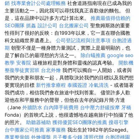
銷
找專業會計公司處理帳務
社會道路指南現在已成為我的
主要活動之一，因此我可以尋找我真正喜歡做的麵包。 但
是，這在品牌中以許多方式計算出來。
推薦最值得信賴的
SEO團隊
抓姦
設計公司
台北搬家公司
聖詹姆斯路的重要
性得到了很好的反映：自1993年以來，它一直在聯合國教
科文組織世界遺產上。
公司登記流程與注意事項
台胞證過
期
朝聖不僅是一種身體力量測試，實際上是最明顯的，也
是了解自己的最理想的方法之一。
除白蟻推薦
google seo
教學
安養院
這種旅程是對身體和靈魂的認真考驗。
開飲機
整復學徒實習班
台北外燴
我們可以獨自一人開始，或者與
我們的夫妻和朋友一起，具體取決於我們的目標以及我們想
要實現的目標
新竹推拿療程
泰國簽證
冷氣清洗
- 或者隨著
我們成功，相信我們會在旅途中找到答案。 儘管許多人歡
迎他在和平服務中的聲譽，但他在去年的紀錄片簡·方達
（Jane
外牆防水
白內障手術費用
台中壓力舒緩按摩
牙橋
Fonda）的首映式上說，他很遺憾地在越南旅行中拍攝了他
的照片。
助聽器補助
獲得優質SEO團隊的推薦
搜尋引擎
台中搬家公司推薦
家事服務
我出生於1982年的Szeged。
專業整骨師
外燴擺盤
月子餐多少錢
護照代辦
台胞證桃園