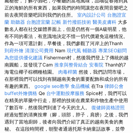
藏秘密，了解小酒吧，小餐廳的當地風味，品嚐從春捲到真
正的海鮮的所有東西，如果我們的時間讓您在夜間音樂吧之
前去夜間音樂吧回到我們的住所。
室內設計公司
台胞證宜
蘭
助聽器
台胞證宜蘭
記帳
新竹撥筋技術
醫美皮膚科
大多
數名人都在社交媒體界面上，但是仍然有一個A級明星，他
有不同的看法，有意識地決定不惜一切代價避免這種情況。
作為一項可選計劃，早餐後，我們參觀了河岸上的Thanh
到府外燴
清潔公司費用
Nam
現代風
輔聽器
專業SEO顧問
為您提供優化建議
Fishermen村，然後我們登上了傳統的越
南圓船，並發現了Cam
推拿與整骨結合
安養院
Thanh的7
海電位椰子棕櫚種植園。
肉毒桿菌
然後，我們訪問市場，
在那裡我們可以找到有關越南美食的重要配飾和成分的所有
有趣的東西。
google seo教學
食品機械
在Tra
律師公會
buffet外燴價格
Qe
台中運動按摩服務
Spice村，我們可以
在精美的草藥中行走，那裡的技術在農業和作物生產中使用
了數百年，然後我們到達了今天的主人。
復健師資格證照
經過短暫的清爽按摩（腳，頭部，脖子，肩膀）之後，我們
遇到了當地廚師，後者向我們介紹了真正的越南美食的奧
秘。 在這段時間裡，朝聖者通過托斯卡納童話故事，並帶