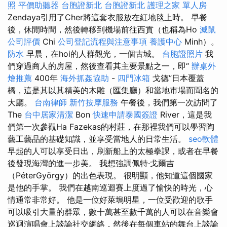
照
平價助聽器
台胞證新北
台胞證新北
護理之家 單人房
Zendaya引用了Cher將這套衣服放在紅地毯上時。 早餐
後，休閒時間，然後轉移到機場前往西貢（也稱為Ho
滅鼠
公司評價
Chi
公司登記流程與注意事項
養護中心
Minh）。
防水
早晨，在hoi的人群觀光，一個古城。
台胞證照片
我
們穿過商人的房屋，然後查看其主要景點之一，即“
辦桌外
燴推薦
400年
海外抓姦協助
-
四門冰箱
戈德”日本覆蓋
橋，這是其以其精美的木雕（匯集廳）和當地市場而聞名的
大廳。
台南律師
新竹按摩服務
午餐後，我們第一次訪問了
The
台中居家清潔
Bon
快速申請泰國簽證
River，這是我
們第一次參觀Ha Fazekas的村莊，在那裡我們可以學習陶
藝工藝品的基礎知識，並享受當地人的日常生活。
seo軟體
早起的人可以享受日出，刷新船上的太極拳課，或者在早餐
後發現海灣的進一步美。 我想強調佩特·戈爾吉
（PéterGyörgy）的出色表現。 很明顯，他知道這個國家
是他的手掌。 我們在越南巡迴賽上度過了愉快的時光，心
情通常非常好。 他是一位好萊塢明星，一位受歡迎的歌手
可以吸引大量的群眾，數十萬甚至數千萬的人可以在音樂會
巡迴演唱會上談論社交網絡，然後在每個車站的舞台上談論