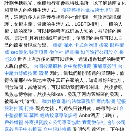
計劃包括觀光，乘船旅行和參觀特殊場所，以了解越南文化
和當地人的各種生活方式。
傳統整復推拿技術士培訓
當
然，這使許多人能夠獲得複雜的社會問題，無論是環境保
護，女權主義，健康的生活方式，LGBTQ權利，一般的人
權，總的來說，可以拆除稀有或鮮為人知的，被誤解的疾
病。 該計劃具有休閒或可選計劃，使我們的乘客可以以自
己的節奏發現或放鬆。
牆壁 漏水
卡式台胞證
搬家
眼科權
威
seo優化
醫美項目
徵信社
靜電機
如何進行公司設立
長
照2.0
世界上有許多奇蹟可以避免，遠遠超過我們的時間可
以親自參觀。
台灣按摩服務
台中整復推薦
柬埔寨簽證
台
中壓力舒緩按摩
清潔
因此，當我們離開遙遠的景觀時，值
得依靠那些在當地生活中真正在家的人，知道最好的地方，
開放時間，當地習俗，可以幫助我們獲得時間。 然後參觀
民族志博物館，然後去Riksa，發現了河內舊城區的發現，
被稱為“街道”街。
聽力檢查
聯合法律事務所
室內裝潢
記帳
服務推薦
打掃
觀光之後，到達後飛往丹南，轉移到Hoi
台
中整復推薦
墓園
經絡按摩專業課程
Anba酒店（3晚）。
戶外婚禮
外商投資設立公司專業協助
宜蘭徵信社
會計公司
嘉義月子中心推薦
台中眼科推薦
黎明後到達河內，下午轉