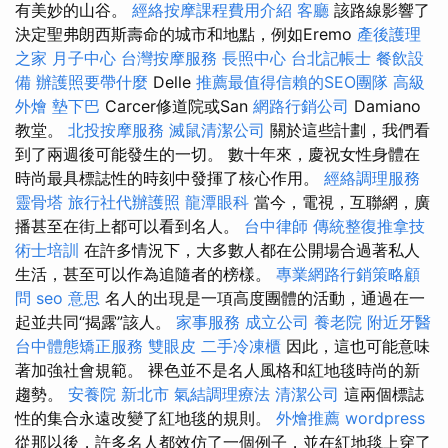
有美妙的山谷。
經絡按摩課程費用介紹
客廳
該路線影響了
決定聖弗朗西斯壽命的城市和地點，例如Eremo
產後護理
之家 月子中心
台灣按摩服務
長照中心
台北記帳士
餐飲設
備
辦護照要帶什麼
Delle
推薦最值得信賴的SEO團隊
高級
外燴
墊下巴
Carcer修道院或San
網路行銷公司
Damiano
教堂。
北投按摩服務
滅鼠清潔公司
關於這些計劃，我們看
到了兩週後可能發生的一切。 數十年來，慶祝女性身體在
時尚最具標誌性的時刻中發揮了核心作用。
經絡調理服務
靈骨塔
旅行社代辦護照
龍潭眼科
當今，電視，互聯網，廣
播甚至在街上都可以看到名人。
台中律師
傳統整復推拿技
術士培訓
在許多情況下，大多數人都在公開場合過著私人
生活，甚至可以作為追隨者的榜樣。
專業網路行銷策略顧
問
seo 意思
名人的出現是一項高度團體的活動，通過在一
起並共同“揭露”該人。
家事服務
成立公司
養老院
附近牙醫
台中體態矯正服務
雙眼皮
二手冷凍櫃
因此，這也可能意味
著加強社會規範。 裸色並不是名人風格和紅地毯時尚的新
趨勢。
安養院 新北市
氣結調理療法
清潔公司
這兩個標誌
性的集合永遠改變了紅地毯的規則。
外燴推薦
wordpress
從那以後，許多名人都效仿了一個例子，並在紅地毯上穿了