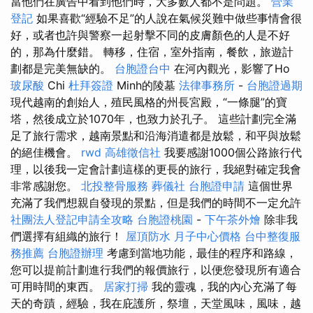
當他們在廣告中看到他們時，大多數人都不是問題。
營業
登記
如果喜歡“經驗不足”的人說在氣候災難中做些事情會很
好，或者也許與警察一起射擊不同的皮膚顏色的人是不好
的，那為什麼錯。 轉移，住宿，室外指南，餐飲，旅遊計
劃都是完美無缺的。
台胞證台中
在河內觀光，影響了Ho
玻尿酸
Chi
杜拜簽證
Minh的陵墓
法律事務所
-
台胞證過期
現代越南的創始人，殖民風格的州長宮殿，“一條腿”的寶
塔，然後成立於1070年，也致力於孔子。 這些計劃完全滿
足了旅行需求，越南景點和沿海消遣都是放鬆，和平與放鬆
的絕佳機會。
rwd
高雄徵信社
我要感謝1000個公路旅行代
理，以後我一定會計劃這樣的更長的旅行，我絕對確定我會
非常感謝您。
北投整骨服務
葬儀社
台胞證申請
這個世界
充滿了我們想親自發現的景點，但是我們的時間不一定允許
社團法人登記申請全攻略
台胞證桃園
-
下午茶外燴
除非我
們選擇有組織的旅行！
屋頂防水
月子中心價格
台中整復服
務推薦
台胞證辦理
考慮到當地功能，最佳的程序和路線，
您可以提前計劃進行我們的報價旅行，以便您發現所有適合
可用時間的東西。
居家打掃
我的靈魂，我的內心充滿了每
天的奇蹟，經驗，我在庇護所，祭壇，天堂風味，風味，越