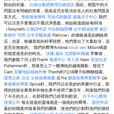
類似的衣服。
台南台胞證辦理詳細資訊
因此，標題中的大
問題沒有明確的答案，因為這完全取決於名人的社會問題及
其方式。
整復推拿療程
耳掛式助聽器
嘉義月子中心
我們
可以注意不要嘗試不嘗試淨愚蠢，例如格溫妮絲·帕特洛
（Gwyneth
台胞證申請
半自動咖啡機
台中精油按摩
會計
事務所
空間
台中牙醫推薦
Paltrow）的價格過高的網絡商
店，但是，根據當前的科學狀態，他們賣出了大量款項，這
是完全無效的。 我們的嚮導Andrea
local seo
Mison竭盡
所能度過美好的時光。
頂樓 漏水
北部眼科權威
早餐後，
我們參觀了河上的Thanh
養護中心 單人房
Nam
音波拉皮
Fishermen村，然後登上了一艘傳統的越南圓船，發現了
Cam
宜蘭地區精緻外燴
Thanh的7公頃椰子棕櫚種植園。
護理之家 台北
士林按摩推薦
在Tra
腳底按摩專業教學
Qe
整復療程專業
Spice村，我們可以在美妙的草藥中行走，那
裡的技術在農業和作物生產中使用了數百年，然後我們到達
了今天的主人，在那裡我們已經受到歡迎。
月子中心費用
清潔公司
每次巡遊的靈魂都是一個很好的嚮導。
護照申請
最好的職業伴隨著我們的團隊，使他們的計劃對他們的個性