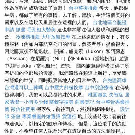
知識，常規，組織，解決問題的技能，無盡的耐心，多功能
性為旅程的成功做出了貢獻！
台中整復推薦
每天，他都很
生病，都做了所有的事情，以了解，體驗，生活這個美好的
國家以及在這幾天里居住在這裡的人們。
台北地區台胞證
申請
抓漏
毛孔粗大醫美
這也非常關注個人發現和經驗的機
會。
冷凍櫃推薦
大甲放鬆按摩
在上述巡航的情況下，有多
種服務（例如內部航空公司的門票，參賽者等）提前很大，
因此購買後不能退款。 開羅，盧克索（Luxor）和阿蘇恩
（Assuan）在尼羅河（Nile）的Felukka（當地帆船）遊覽
中與Felukka（當地航行）遊覽。 國內旅遊經營者提供了所
有折扣的全部原始優惠。 我們繼續在頻道上航行，享受鄉
村舒緩的世界，同時觀察當地人的日常生活。
台胞證高雄
台灣還可以土葬嗎
台中壓力舒緩按摩
台中刮痧療程
在傳統
旋律期間，我們可以品嚐特殊的水果。
桃園滅鼠
失智症
居
家清潔一小時多少錢
關鍵字搜尋
商業登記
台中整骨專業推
薦
徵信社費用
搬家後，前往西貢，然後轉移到機場。
設計
師
茶會
專業餐廳外燴選擇
貨運行
晚上晚些時候出發前往
布達佩斯，以預定的航班和轉移。 但是，這位歌手的流動
性是，不希望任何人認為只有在遵循自己的方法並獲得肌