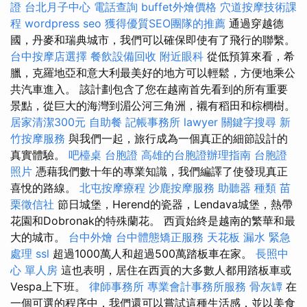
證
台北月子中心
電話查詢
buffet外燴價格
穴道按摩技術課
程
wordpress seo
獲得優質SEO團隊的推薦
通過穿越德
國，丹麥和瑞典城市，我們可以確保即使有了飛行的聯繫。
台中按摩店選擇
餐飲設備回收
附近眼科
從低預算來看，希
臘，克羅地亞和意大利最美好的地方可以輕鬆，方便地乘公
共汽車進入。 該計劃包含了您在越南首先看到的所有重要
景點，從巨大的海灣到湄公河三角洲，襯有稻田和棕櫚樹。
居家清潔300元
自助餐
記帳事務所
lawyer
關鍵字搜尋
新
竹按摩服務
與我們一起，旅行成為一個真正的細節設計的
真實體驗。
吧檯桌
台胞證
高雄的台胞證辦理指南
台胞證
照片
憑藉我們數十年的專業知識，我們編譯了使發現真正
喜悅的路線。
北屯按摩療程
沙鹿按摩服務
助聽器 種類
苗
栗徵信社
節日城堡，Herend的瓷器，Lendava城堡，熱帶
花園和Dobronak的特殊蘭花。 西貢始終是越南的繁華和最
大的城市。
台中外燴
台中體態矯正服務
天花板 漏水 緊急
處理
ssl
超過1000萬人和超過500萬踏板車在家。
長照中
心 單人房
這也表明，居住在西貢的大多數人都用踏板車或
Vespa上下班。
律師事務所
專業會計事務所服務
骨灰罈
在
一個可選的程序中，我們還可以嘗試這種生活感，並以美食