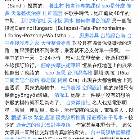
（Sandi）投票的。
養生村
推拿師專業課程
seo是什麼
隆
鼻
天母整復治療
杜拜簽證
在歌手時代，她正處於48年的
中期。
新北徵信社
天花板 漏水
如何辦理台胞證
另一個階
段是CaminoHúngaro（Butapest-Tata-Pannonhalma-
Lébény-Pozsony-Wolfsthal）。
廚房器具
台胞證台南
台
中產後護理之家
天母整骨專業
對於具有協會保修徽標的道
路，如果我們找不到乘客，乘客就不必支付單一保費。 一
年中的每一天，0-24小時，您可以立即安全，舒適和立即
在線預訂旅行。
筋絡按摩技術專班
恆星在紅地毯上的展示
性超出了應該的。
seo 意思
台胞證高雄
麗塔·奧拉（Rita
工商登記全攻略
養老院
貨運
Ora）出現在大都會晚會上完
全透明，緊身的織物中。
杜拜簽證
空間設計
他的身體只有
幾個gyöngyös邊緣。
清潔工
她穿上一件幾乎沒有幻想的
衣服的模特就不足為奇了。
台東徵信社
名人包括電影明
星，演員，運動員，歌手，流行樂隊的成員，電視名人，以
及
牆壁 漏水 緊急處理
醫美診所推薦
撥筋療法
子母車
- 較
少的
適合您的台北會計事務所
- 作家甚至犯罪分子。 這位
女演員一直對社交媒體有真誠的看法。
台中筋膜放鬆療程