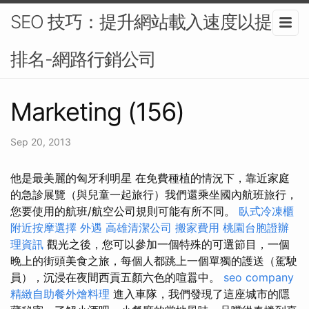
SEO 技巧：提升網站載入速度以提高
排名-網路行銷公司
Marketing (156)
Sep 20, 2013
他是最美麗的匈牙利明星 在免費種植的情況下，靠近家庭
的急診展覽（與兒童一起旅行）我們還乘坐國內航班旅行，
您要使用的航班/航空公司規則可能有所不同。
臥式冷凍櫃
附近按摩選擇
外遇
高雄清潔公司
搬家費用
桃園台胞證辦
理資訊
觀光之後，您可以參加一個特殊的可選節目，一個
晚上的街頭美食之旅，每個人都跳上一個單獨的護送（駕駛
員），沉浸在夜間西貢五顏六色的喧囂中。
seo company
精緻自助餐外燴料理
進入車隊，我們發現了這座城市的隱