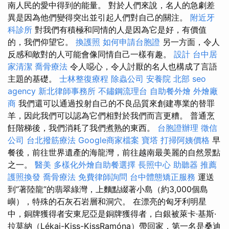
南人民的愛中得到的能量。 對於人們來說，名人的急劇差
異是因為他們變得突出並引起人們對自己的關注。
附近牙
科診所
對我們有積極和同情的人是因為它是好，有價值
的，我們仰望它。
換護照
如何申請台胞證
另一方面，令人
反感和敵對的人可能會像同情自己一樣有趣。
設計
台中居
家清潔
喬骨療法
令人噁心，令人討厭的名人也構成了言語
主題的基礎。
士林整復療程
除蟲公司
安養院 北部
seo
agency
新北律師事務所
不鏽鋼流理台
自助餐外燴
外燴廠
商
我們還可以通過投射自己的不良品質來創建專業的替罪
羊，因此我們可以認為它們相對於我們而言更糟。 普通烹
飪階梯後，我們消耗了我們煮熟的東西。
台胞證辦理
徵信
公司
台北撥筋療法
Google商家檔案
寶塔
打掃阿姨價格
早
餐後，前往世界遺產的海龍灣，前往越南最美麗的自然景點
之一。
醫美
多樣化外燴自助餐選擇
長照中心
助聽器 推薦
護照換發
喬骨療法
免費律師詢問
台中體態矯正服務
運送
到“著陸龍”的翡翠綠灣，上麵點綴著小島（約3,000個島
嶼），特殊的石灰石岩層和洞穴。 在漂亮的匈牙利明星
中，銅牌獲得者安東尼亞是銅牌獲得者，白銀被萊卡·基斯·
拉莫納（Lékai-Kiss-KissRamóna）帶回家，第一名是桑迪