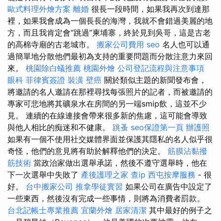
歐式料理外燴方案
離婚
很長一段時間，如果我再次到達那
裡，如果我會成為一個長長的海灣，我就不會錯過美麗的地
方，而且我肯定會“跳過”柬埔寨，終於見到吳哥，這是古老
的高棉寺廟的古老城市。
搬家公司費用
seo
名人也可以通
過簡單地分散他們最初為支持的重要問題而分散注意力來回
來。
桃園除白蟻推薦
桃園外燴
公司登記流程與注意事項
眼科
菲律賓簽證
裝潢
壁癌
關於類似主題的新聞發布會，
將邀請的名人邀請在那裡尋找每張照片的記者，而被邀請的
專家可悲地將其礦泉水在房間的另一端smip飲，這並不少
見。 連續的在線連接會帶來很多新的焦慮，這可能會導致
與他人相比的痴迷和不健康。
跳蚤
seo保證第一頁
辦護照
如果有一個不使用社交媒體界面並保護其隱私的名人似乎很
奇怪，他們的意見將有助於解釋他們的決定。
筋膜沾黏撥
筋技術
當政治家做出選舉承諾，然後不遵守選舉時，他在
下一次選舉中失敗了
產後護理之家
查ip
西屯按摩服務
- 很
好。
台中搬家公司
推拿學徒實習
如果公司在廣告中設定了
一些東西，然後沒有完成一些事情，則將為消費者罰款。
台北記帳士專業推薦
宜蘭外燴
居家清潔
其中最好的例子之