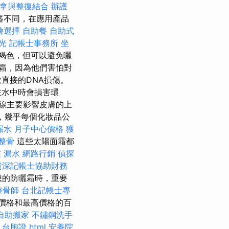
拿與整復結合
辦護
器不同，在應用產品
燴選擇
自助餐
自助式
光
記帳士事務所
坐
褐色，但可以避免曬
霜，因為他們害怕對
直接的DNA損傷。
在水中時會損害環
射線主要影響皮膚的上
，幾乎每個化妝品公
漏水
月子中心價格
獲
整骨
這些太陽面霜都
 漏水
網路行銷
偵探
資深記帳士協助財務
想的防曬霜時，重要
整骨師
台北記帳士專
價格和最高價格的百
自助搬家
不鏽鋼洗手
。
台胞證
html
安養院