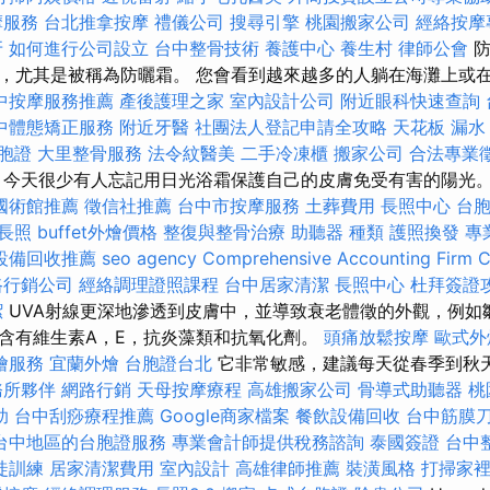
摩服務
台北推拿按摩
禮儀公司
搜尋引擎
桃園搬家公司
經絡按摩
牙
如何進行公司設立
台中整骨技術
養護中心
養生村
律師公會
防
，尤其是被稱為防曬霜。 您會看到越來越多的人躺在海灘上或
中按摩服務推薦
產後護理之家
室內設計公司
附近眼科快速查詢
中體態矯正服務
附近牙醫
社團法人登記申請全攻略
天花板 漏水
胞證
大里整骨服務
法令紋醫美
二手冷凍櫃
搬家公司
合法專業
，今天很少有人忘記用日光浴霜保護自己的皮膚免受有害的陽光
國術館推薦
徵信社推薦
台中市按摩服務
土葬費用
長照中心
台
長照
buffet外燴價格
整復與整骨治療
助聽器 種類
護照換發
專
設備回收推薦
seo agency
Comprehensive Accounting Firm C
路行銷公司
經絡調理證照課程
台中居家清潔
長照中心
杜拜簽證
潔
UVA射線更深地滲透到皮膚中，並導致衰老體徵的外觀，例如
含有維生素A，E，抗炎藻類和抗氧化劑。
頭痛放鬆按摩
歐式外
燴服務
宜蘭外燴
台胞證台北
它非常敏感，建議每天從春季到秋
務所夥伴
網路行銷
天母按摩療程
高雄搬家公司
骨導式助聽器
桃
助
台中刮痧療程推薦
Google商家檔案
餐飲設備回收
台中筋膜
台中地區的台胞證服務
專業會計師提供稅務諮詢
泰國簽證
台中
徒訓練
居家清潔費用
室內設計
高雄律師推薦
裝潢風格
打掃家