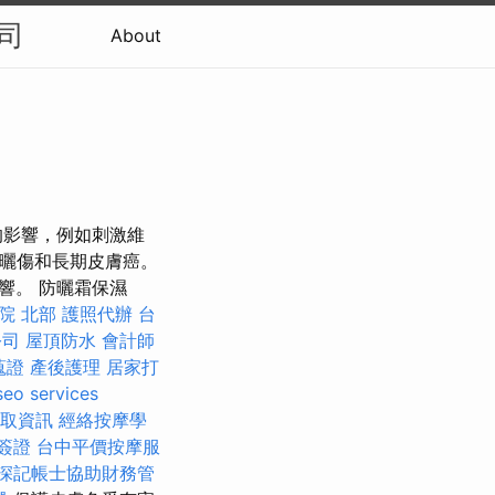
司
About
的影響，例如刺激維
，曬傷和長期皮膚癌。
響。 防曬霜保濕
院 北部
護照代辦
台
公司
屋頂防水
會計師
蒐證
產後護理
居家打
seo services
取資訊
經絡按摩學
簽證
台中平價按摩服
深記帳士協助財務管