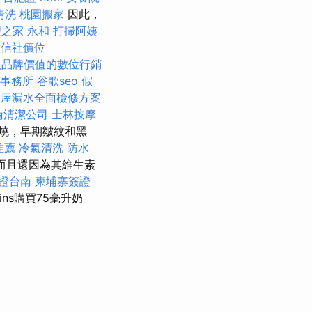
清洗
桃園搬家
因此，
之家 永和
打掃阿姨
徵信社價位
現品牌價值的數位行銷
事務所
谷歌seo
假
房屋漏水全面檢修方案
南清潔公司
士林按摩
燒，早期皺紋和黑
推薦
冷氣清洗
防水
而且還因為其維生素
證台南
柬埔寨簽證
sins購買75毫升奶