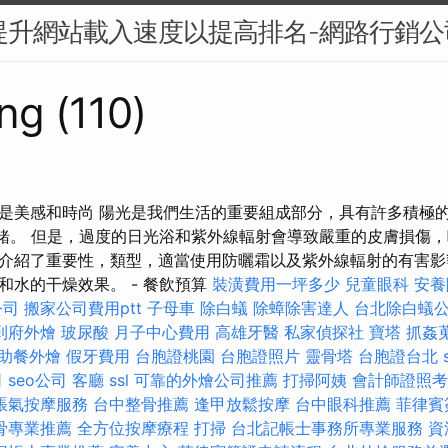
：提升網站載入速度以提高排名-網路行銷公
ng (110)
是美感和時尚 陽光是我們生活的重要組成部分，具有許多積極
緒。 但是，過度的日光浴和紫外線輻射會導致嚴重的皮膚損傷
介紹了重要性，類型，適當使用防曬霜以及紫外線輻射的有害影
和水的干燥效果。 - 餐飲預算
裝潢費用一坪多少
兒童眼科
安養
公司
搬家公司費用ptt
子母車
除白蟻
除蟑除害達人
台北除白蟻
到府外燴
玻尿酸
月子中心費用
高雄牙醫
私家偵探社
寶塔
抓姦
助餐外燴
假牙費用
台胞證桃園
台胞證照片
靈骨塔
台胞證台北
司
seo公司
客廳
ssl
可靠的外燴公司推薦
打掃阿姨
會計師證照考
脹氣按摩服務
台中整骨推薦
逢甲放鬆按摩
台中眼科推薦
菲律賓
骨專業推薦
全方位按摩療程
打掃
台北記帳士事務所專業服務
資