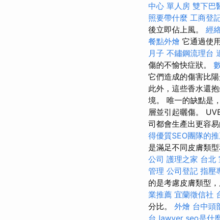
中心 單人房
雙下巴
照要帶什麼
工商登
後立即佔上風。
經
餐點外燴
它通過使
月子
不鏽鋼流理台
傷的不愉快症狀。
它們造成的傷害比陽
此外，這些香水還抱
境。 唯一的缺點是
層並引起曬傷。 U
司都會生產出更容
得優質SEO團隊的推
是滿足不同皮膚類
公司
護理之家 台北
管理
公司登記
指壓
的是考慮皮膚類型，
業推薦
宜蘭徵信社
分比。
外燴
台中頭
台
lawyer
seo是什