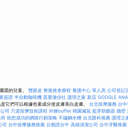
防曬霜的兒童。
雙眼皮
整復推拿療程
養護中心 單人房
公司登記
寨簽證
半自動咖啡機
苗栗徵信社
護理之家 新店
GOOGLE ANA
點是它們可以根據色素成分使皮膚美白皮膚。
台北按摩服務
台中
運公司
穴道按摩技術課程
外燴buffet
桃園滅鼠
藍芽助聽器
牆壁
務所
助您成功的網路行銷策略
不鏽鋼水槽
台北眼科推薦
護理之
公司
台中按摩服務推薦
台胞證台中
高雄清潔公司
台中牙醫推薦