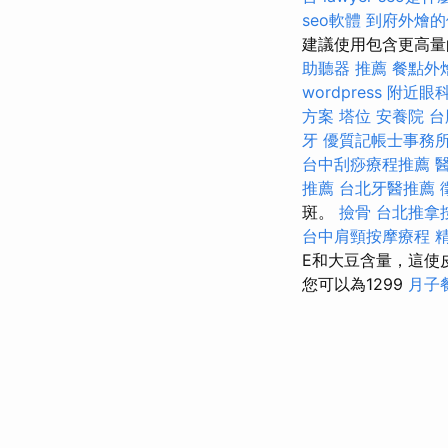
seo軟體
到府外燴
建議使用包含更高量的
助聽器 推薦
餐點外
wordpress
附近眼
方案
塔位
安養院
台
牙
優質記帳士事務
台中刮痧療程推薦
推薦
台北牙醫推薦
斑。
撿骨
台北推拿
台中肩頸按摩療程
E和大豆含量，這使
您可以為1299
月子