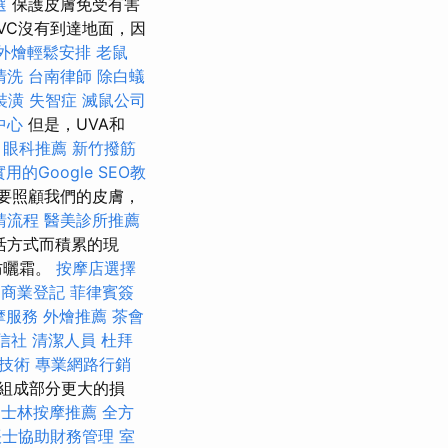
選
保護皮膚免受有害
UVC沒有到達地面，因
外燴輕鬆安排
老鼠
清洗
台南律師
除白蟻
裝潢
失智症
滅鼠公司
中心
但是，UVA和
務
眼科推薦
新竹撥筋
用的Google SEO教
要照顧我們的皮膚，
請流程
醫美診所推薦
生活方式而積累的現
防曬霜。
按摩店選擇
程
商業登記
菲律賓簽
摩服務
外燴推薦
茶會
信社
清潔人員
杜拜
技術
專業網路行銷
組成部分更大的損
士林按摩推薦
全方
帳士協助財務管理
室