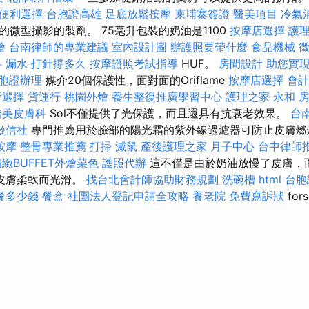
的便利選擇
台胞證高雄
足底放鬆按摩
柬埔寨簽證
醫美項目
冷氣
微型攝影的製劑。 75毫升包裝的奶油是1100
按摩店選擇
護理
燴
台南律師的專業建議
室內設計圖
辦護照要帶什麼
食品機械
科
漏水 打針撐多久
按摩證照考試指導
HUF。
房間設計
助您實
胞證辦理
媒介20個保護性，面對面的Oriflame
按摩店選擇
會計
所選擇
貨運行
桃園外燴
養生整復推廣學習中心
護理之家 永和
醫美皮膚科
Sol不僅提供了光保護，而且還具有抗衰老效果。
台
徵信社
專門推薦用於臉部的陽光霜的紫外線過濾器可防止皮膚燃
按摩
整骨專業推薦
打掃
滅鼠
產後護理之家 月子中心
台中律師
精緻BUFFET外燴菜色
護照代辦
這不僅是由於奶油放慢了皮膚，
皮膚柔軟而光滑。
找台北會計師協助財務規劃
洗碗槽
html
台胞
餐多少錢
餐盒
社團法人登記申請全攻略
養老院
免費寫訴狀
for