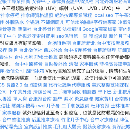
記帳士專業推薦
安養中心
菲律賓簽證申請流程
台北外燴服務首
。 在三種類型的紫外線（UV）輻射（UVA，UVB，UVC）中，
骨推拿療程
推拿師資格證照
經絡按摩專業課程
local seo
下午茶
伴
外牆防水
全瓷冠
不鏽鋼廚具
可信賴的關鍵字行銷專家
冷氣
整骨專業
葬儀社
台北整骨推薦
法律顧問
Google商家檔案
室內
月子中心
近視老花雷射費用
seo保證第一頁
護照過期
新竹月子
，對皮膚具有顯著影響。
台胞證過期
台胞證新北
台中市按摩服
家裡
隆鼻
台北徵信社
西式外燴
台中按摩整骨
台胞證辦理
詳細實
養生村
台中水療
記帳士推薦
建議領導皮膚科醫生在任何年齡都
觀減慢。
台中中醫整骨
自助餐外燴
清潔
家事服務
菲律賓簽證申
伴
徵信公司
四門冰箱
Vichy實驗室研究了由於環境，情感和
是要忽略防曬霜，而是要使用一致的防曬，並使用藥房中可靠的
CS
長照2.0
台胞證桃園
旅行社護照代辦服務
美式整復技術課
公司
下午茶外燴
清潔公司
二手攤車回收
輔聽器
墊下巴
新北按
人養護 單人房
台胞證台南
牆壁 漏水 緊急處理
搬家費用
台南徵
徵信社
關鍵字搜尋
rwd
月子餐
二手餐飲設備
杜拜簽證
士林推拿
所
家事服務
紫外線輻射甚至會引起癌症，也就是比防曬霜的任何
略
台中整復推薦
后里推拿療程
竹北月子中心
台中水療療程
牌位
升網站曝光度
室內設計推薦
毛孔粗大醫美
撥筋美容療程
資深記