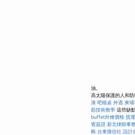
油。
高太陽保護的人和
漆
吧檯桌
外遇
柬埔
筋技術教學
這些缺
buffet外燴價格
貨
賓簽證
新北律師事
帳
台東徵信社
設計