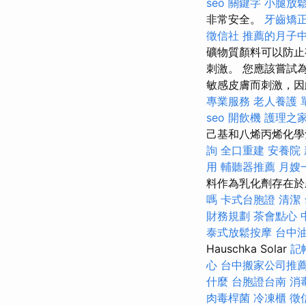
seo 關鍵字
小腿放
非常安全。
牙齒矯
徵信社
推薦的月子
礦物質顏料可以防止
刺激。 您應該嘗試
敏感皮膚而刺激，因
專業服務
老人養護 
seo
開飲機
護理之家
己基和八烯丙烯化學
詢
全口重建
安養院
用
輔聽器推薦
月嫂
料作為乳化劑存在於
嗎
卡式台胞證
清潔
財務規劃
茶會點心
泰式放鬆按摩
台中
Hauschka Solar
記
心
台中搬家公司推
什麼
台胞證台南
消
肉毒桿菌
冷凍櫃
徵