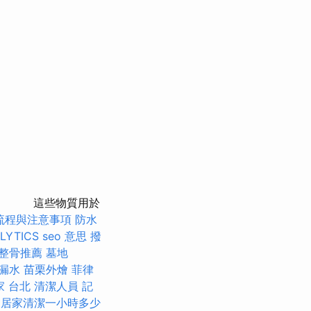
這些物質用於
流程與注意事項
防水
LYTICS
seo 意思
撥
整骨推薦
墓地
 漏水
苗栗外燴
菲律
家 台北
清潔人員
記
居家清潔一小時多少