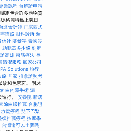
專業課程
台胞證申請
曬霜包含許多礦物質
在瑪格麗特島上曬日
台北會計師
正宗西式
辦護照
眼科診所
漏
徵信社
關鍵字
泰國簽
。
助聽器多少錢
到府
胞證高雄
撥筋療法
長
業清潔服務
搬家公司
PA Solutions
旅行
攻略
居家
推拿證照考
皺紋和色素斑。 乳木
燴
白內障手術
漏
天進行。
安養院 新店
園除白蟻推薦
台胞證
刀放鬆療程
雙下巴緊
整復推薦療程
按摩學
裡
台灣還可以土葬嗎