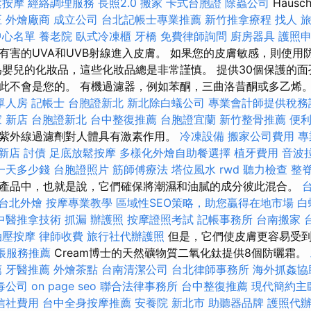
鬆按摩
經絡調理服務
長照2.0
搬家
卡式台胞證
除蟲公司
Haus
正
外燴廠商
成立公司
台北記帳士專業推薦
新竹推拿療程
找人
中心名單
養老院
臥式冷凍櫃
牙橋
免費律師詢問
廚房器具
護照
有害的UVA和UVB射線進入皮膚。 如果您的皮膚敏感，則使用
為嬰兒的化妝品，這些化妝品總是非常謹慎。 提供30個保護的
此不會是您的。 有機過濾器，例如苯酮，三曲洛昔酮或多乙烯
單人房
記帳士
台胞證新北
新北除白蟻公司
專業會計師提供稅務
 新店
台胞證新北
台中整復推薦
台胞證宜蘭
新竹整骨推薦
便
紫外線過濾劑對人體具有激素作用。
冷凍設備
搬家公司費用
專
 新店
討債
足底放鬆按摩
多樣化外燴自助餐選擇
植牙費用
音波
一天多少錢
台胞證照片
筋師傅療法
塔位風水
rwd
聽力檢查
整
產品中，也就是說，它們確保將潮濕和油膩的成分彼此混合。
台北外燴
按摩專業教學
區域性SEO策略，助您贏得在地市場
白
中醫推拿技術
抓漏
辦護照
按摩證照考試
記帳事務所
台南搬家
油壓按摩
律師收費
旅行社代辦護照
但是，它們使皮膚更容易受
帳服務推薦
Cream博士的天然礦物質二氧化鈦提供8個防曬霜。
薦
牙醫推薦
外燴茶點
台南清潔公司
台北律師事務所
海外抓姦協
毒公司
on page seo
聯合法律事務所
台中整復推薦
現代簡約主
信社費用
台中全身按摩推薦
安養院 新北市
助聽器品牌
護照代