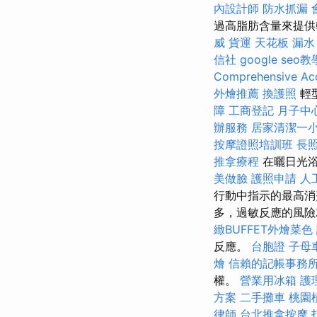
內設計師
防水抓漏
過高脂肪含量來提供
威
貨運
天花板 漏水
信社
google seo教
Comprehensive Acc
外燴推薦
換護照
輕
障
工商登記
月子中
辦服務
居家清潔一
按摩證照培訓班
長
推拿療程
在曬日光浴
美做臉
護照申請
人
行動中指示的最高消
多，過敏反應的風
緻BUFFET外燴菜色
反應。
台胞證
子母
燴
信賴的記帳事務
權。
營業用冰箱
護
方案
二手攤車
桃園
律師
台北推拿按摩