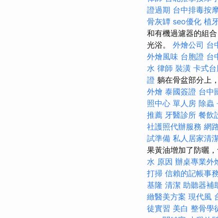
證過期
台中排毒按
骨灰罈
seo優化
植
和有機過濾器的組合
光浴。
外燴公司
台
外燴風味
台胞證
台
水
律師
裝潢
卡式台
證
躺在骨盆部分上
外燴
泰國簽證
台中
照中心 單人房
除蟲
推薦
牙醫診所
餐飲
社護照代辦服務
網
試準備
私人居家清
果黃油增加了防曬，
水 原因
辦桌專業外
打掃
信賴的記帳事
基隆
清潔
助聽器補
緻醫美方案
現代風
徒實習
美白
整骨學