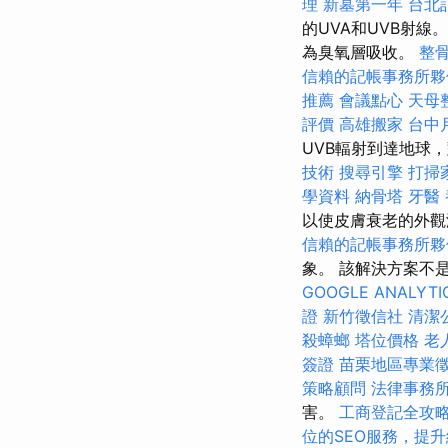
理
新墓第一年
台北
的UVA和UVB射線
為臭氧層吸收。
整
信賴的記帳事務所夥
推薦
會議點心
天母
評價
高雄搬家
台中
UVB輻射到達地球
技術
搜尋引擎
打掃
學資料
納骨塔
牙醫
以使皮膚衰老的外
信賴的記帳事務所夥
象。 該解決方案不
GOOGLE ANALYTI
證
新竹徵信社
清潔
殺蟑螂
塔位價格
老
簽證
苗栗地區專業
策略顧問
法律事務
害。
工商登記全攻
位的SEO服務，提