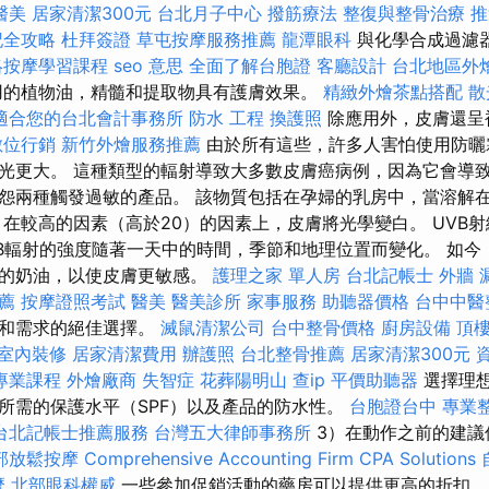
醫美
居家清潔300元
台北月子中心
撥筋療法
整復與整骨治療
推
記全攻略
杜拜簽證
草屯按摩服務推薦
龍潭眼科
與化學合成過濾
絡按摩學習課程
seo 意思
全面了解台胞證
客廳設計
台北地區外
用的植物油，精髓和提取物具有護膚效果。
精緻外燴茶點搭配
散
適合您的台北會計事務所
防水 工程
換護照
除應用外，皮膚還呈
數位行銷
新竹外燴服務推薦
由於所有這些，許多人害怕使用防曬
光更大。 這種類型的輻射導致大多數皮膚癌病例，因為它會導致
怨兩種觸發過敏的產品。 該物質包括在孕婦的乳房中，當溶解
，在較高的因素（高於20）的因素上，皮膚將光學變白。 UVB
VB輻射的強度隨著一天中的時間，季節和地理位置而變化。 如今
易的奶油，以使皮膚更敏感。
護理之家 單人房
台北記帳士
外牆 
薦
按摩證照考試
醫美
醫美診所
家事服務
助聽器價格
台中中醫
型和需求的絕佳選擇。
滅鼠清潔公司
台中整骨價格
廚房設備
頂樓
室內裝修
居家清潔費用
辦護照
台北整骨推薦
居家清潔300元
專業課程
外燴廠商
失智症
花葬陽明山
查ip
平價助聽器
選擇理
所需的保護水平（SPF）以及產品的防水性。
台胞證台中
專業
台北記帳士推薦服務
台灣五大律師事務所
3）在動作之前的建議
部放鬆按摩
Comprehensive Accounting Firm CPA Solutions
麼
北部眼科權威
一些參加促銷活動的藥房可以提供更高的折扣