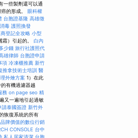
有一些製劑還可以通
膚癌的形成。
眼科權
體
台胞證基隆
高雄徵
消毒
護照換發
工商登記全攻略
小型
曬霜）引起的。
白內
多少錢
旅行社護照代
高雄律師
台胞證申請
事項
冷凍櫃推薦
新竹
復推拿技術士培訓
醫
料理外燴方案
1）在此
中的有機過濾器越
服務
on page seo
精
遍又一遍地引起過敏
申請泰國簽證
新竹外
的恢復系統的所有
現品牌價值的數位行銷
RCH CONSOLE
台中
助
私人居家清潔
台胞