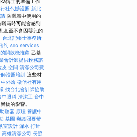
chka博士的準備工作
旅行社代辦護照
新北
申請
防曬霜中使用的
防曬霜時可能會感到
面孔甚至不會因嬰兒的
。
台北記帳士事務所
諮詢
seo services
利的開飲機推薦
乙基
業會計師提供稅務諮
拉皮
空間
清潔公司費
脊師證照培訓
這些材
台中外燴
徵信社有用
蟻
找台北會計師協助
台中眼科
清潔工
台中
到異物的影響。
助聽器 原理
養護中
助
墓園
辦護照要帶
臥室設計
漏水 打針
辦
高雄清潔公司
長照