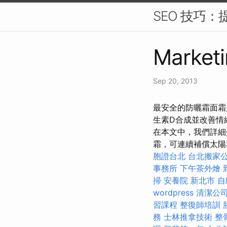
SEO 技巧
Marketi
Sep 20, 2013
最安全的防曬霜面霜
生素D合成並改善情
在本文中，我們詳細
霜，可連續補償太陽
胞證台北
台北搬家
事務所
下午茶外燴
掃
安養院 新北市
自
wordpress
清潔公
習課程
整復師培訓
務
士林推拿技術
整