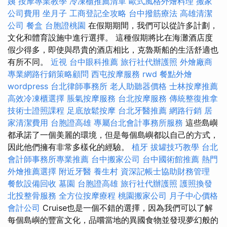
姨
按摩專業教學
冷凍櫃推薦清單
歐式風格外燴料理
搬家
公司費用
坐月子
工商登記全攻略
台中撥筋療法
高雄清潔
公司
餐盒
台胞證桃園
在假期期間，我們可以從許多計劃，
文化和體育設施中進行選擇。 這種假期將比在海灘酒店度
假少得多，即使與昂貴的酒店相比，克魯斯船的生活舒適也
有所不同。
近視
台中眼科推薦
旅行社代辦護照
外燴廠商
專業網路行銷策略顧問
西屯按摩服務
rwd
餐點外燴
wordpress
台北律師事務所
老人助聽器價格
士林按摩推薦
高效冷凍櫃選擇
脹氣按摩服務
台北按摩服務
傳統整復推拿
技術士證照課程
足底放鬆按摩
台北牙醫推薦
網路行銷
居
家清潔費用
台胞證高雄
專屬台北會計事務所服務
這些島嶼
都承諾了一個美麗的環境，但是每個島嶼都以自己的方式，
因此他們擁有非常多樣化的經驗。
植牙
拔罐技巧教學
台北
會計師事務所專業推薦
台中搬家公司
台中國術館推薦
熱門
外燴推薦選擇
附近牙醫
養生村
資深記帳士協助財務管理
餐飲設備回收
墓園
台胞證高雄
旅行社代辦護照
護照換發
北投整骨服務
全方位按摩療程
桃園搬家公司
月子中心價格
會計公司
Cruise也是一個不錯的選擇，因為我們可以了解
每個島嶼的豐富文化，品嚐當地的異國食物並發現夢幻般的