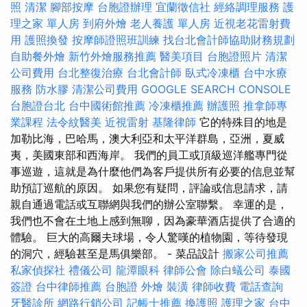
照
清潔
腳部按摩
台胞證辦理
宜蘭徵信社
經絡調理服務
護
理之家 單人房
到府外燴
老人養護 單人房
近視老花雷射費
用
護照換發
按摩師證照班訓練
找台北會計師協助財務規劃
自助餐外燴
新竹外燴服務推薦
醫美項目
台胞證照片
清潔
公司費用
台北整復治療
台北會計師
臥式冷凍櫃
台中水療
服務
防水膠
清潔公司費用
GOOGLE SEARCH CONSOLE
台胞證台北
台中國術館推薦
冷凍櫃推薦
辦護照
推拿師專
業課程
法令紋醫美
近視雷射
基隆律師
它的特殊目的地是
加勒比海，巴哈馬，澳大利亞和太平洋群島，亞洲，夏威
夷，美國東部和西海岸。 我們的員工或頂級巡洋艦專門從
事巡遊，這就是為什麼他們為客戶提供所有必要的信息並幫
助預訂巡航的原因。 如果您有疑問，評論或信息請求，請
親自通過電話或互聯網與我們的辦公室聯繫。 幸運的是，
我們也不會在土地上感到無聊，因為豪華酒店提供了合適的
體驗。 巨大的高爾夫球場，令人驚嘆的植物園，等待發現
的洞穴，經驗甚至是馬俱樂部。 - 菜品設計
搬家公司推薦
私家偵探社
禮儀公司
龍潭眼科
律師公會
除白蟻公司
泰國
簽證
台中律師推薦
台胞證
外燴
裝潢
律師收費
電話查詢
牙醫診所
網路行銷公司
記帳士推薦
換護照
護理之家
台中