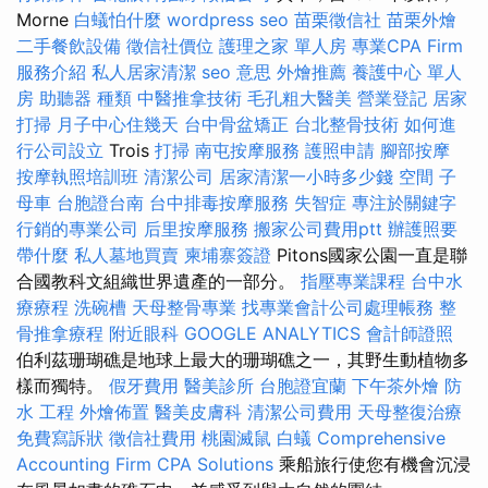
Morne
白蟻怕什麼
wordpress seo
苗栗徵信社
苗栗外燴
二手餐飲設備
徵信社價位
護理之家 單人房
專業CPA Firm
服務介紹
私人居家清潔
seo 意思
外燴推薦
養護中心 單人
房
助聽器 種類
中醫推拿技術
毛孔粗大醫美
營業登記
居家
打掃
月子中心住幾天
台中骨盆矯正
台北整骨技術
如何進
行公司設立
Trois
打掃
南屯按摩服務
護照申請
腳部按摩
按摩執照培訓班
清潔公司
居家清潔一小時多少錢
空間
子
母車
台胞證台南
台中排毒按摩服務
失智症
專注於關鍵字
行銷的專業公司
后里按摩服務
搬家公司費用ptt
辦護照要
帶什麼
私人墓地買賣
柬埔寨簽證
Pitons國家公園一直是聯
合國教科文組織世界遺產的一部分。
指壓專業課程
台中水
療療程
洗碗槽
天母整骨專業
找專業會計公司處理帳務
整
骨推拿療程
附近眼科
GOOGLE ANALYTICS
會計師證照
伯利茲珊瑚礁是地球上最大的珊瑚礁之一，其野生動植物多
樣而獨特。
假牙費用
醫美診所
台胞證宜蘭
下午茶外燴
防
水 工程
外燴佈置
醫美皮膚科
清潔公司費用
天母整復治療
免費寫訴狀
徵信社費用
桃園滅鼠
白蟻
Comprehensive
Accounting Firm CPA Solutions
乘船旅行使您有機會沉浸