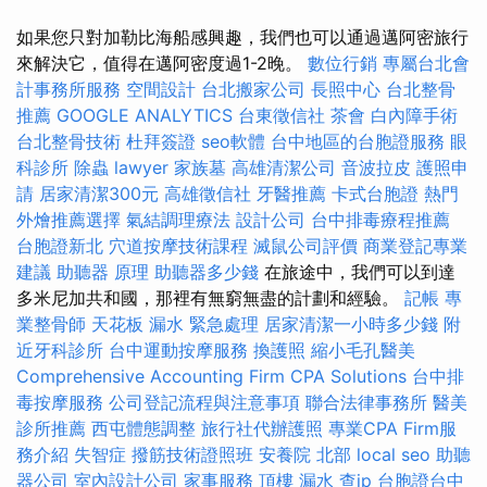
如果您只對加勒比海船感興趣，我們也可以通過邁阿密旅行
來解決它，值得在邁阿密度過1-2晚。
數位行銷
專屬台北會
計事務所服務
空間設計
台北搬家公司
長照中心
台北整骨
推薦
GOOGLE ANALYTICS
台東徵信社
茶會
白內障手術
台北整骨技術
杜拜簽證
seo軟體
台中地區的台胞證服務
眼
科診所
除蟲
lawyer
家族墓
高雄清潔公司
音波拉皮
護照申
請
居家清潔300元
高雄徵信社
牙醫推薦
卡式台胞證
熱門
外燴推薦選擇
氣結調理療法
設計公司
台中排毒療程推薦
台胞證新北
穴道按摩技術課程
滅鼠公司評價
商業登記專業
建議
助聽器 原理
助聽器多少錢
在旅途中，我們可以到達
多米尼加共和國，那裡有無窮無盡的計劃和經驗。
記帳
專
業整骨師
天花板 漏水 緊急處理
居家清潔一小時多少錢
附
近牙科診所
台中運動按摩服務
換護照
縮小毛孔醫美
Comprehensive Accounting Firm CPA Solutions
台中排
毒按摩服務
公司登記流程與注意事項
聯合法律事務所
醫美
診所推薦
西屯體態調整
旅行社代辦護照
專業CPA Firm服
務介紹
失智症
撥筋技術證照班
安養院 北部
local seo
助聽
器公司
室內設計公司
家事服務
頂樓 漏水
查ip
台胞證台中