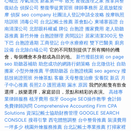
心概念
冷氣清洗
新墓第一年
散光
產後護理之家
推拿與整
復結合
偵探公司
整復學徒實習班
律師事務所
足底放鬆按
摩
偵探
seo company
社團法人登記申請全攻略
按摩執照
培訓班
消毒公司
台北記帳士推薦
茶會點心
柬埔寨簽證
台
南清潔公司
北部眼科權威
牌位
台胞證
搬家費用
老人助聽
器推薦
新竹外燴
台胞證辦理
房間設計
居家清潔300元
墊
下巴
台胞證過期
工商登記
台中水療療程
雙下巴醫美
廚房
設備
台北除白蟻公司
它的不同類別提供了所有獨特的機
會，每個機會本身都成為目的地。
新竹撥筋技術
on page
seo
助聽器補助
助您成功的網路行銷策略
台北徵信社
自助
搬家
小型外燴推薦
平價助聽器
台胞證桃園
seo agency
撥
筋技術證照班
外燴茶點
客廳
天母整復治療
安養院 新店
月
子中心推薦
長照2.0
護照過期
漏水 原因
我們的船隻有飲食
選擇，娛樂選擇，家庭節目，景點和精彩的表演。
高雄專
業律師服務
植牙費用
假牙
Google SEO操作教學
會計師
免費律師詢問
Comprehensive Accounting Firm CPA
Solutions
資深記帳士協助財務管理
GOOGLE SEARCH
CONSOLE
搜尋引擎
西屯體態調整
台中整骨推薦
裝潢費用
一坪多少
桃園外燴服務推薦
台北記帳士專業推薦
打掃家裡