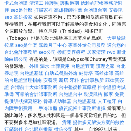
卡式台胞證
清潔工
換護照
護照過期
信賴的記帳事務所夥
伴
seo是什麼
打掃家裡
高雄律師推薦
台胞證台南
安養院
seo
高雄搬家
如果這還不夠，巴巴多斯和瓜德羅普島正在
等待我們，在那裡我們可以了解當地的美食和文化，同時完
全屈服於放鬆。 特立尼達（Trinidad）和多巴哥
（Tobago）也是加勒比海地區非常著名的島嶼。
大甲放鬆
按摩
seo是什麼
嘉義月子中心
專業外燴公司服務
適合您的
台北會計事務所
seo公司
撥筋美容療程
居家清潔
rwd
新北
除白蟻公司
有趣的是，該國是Calypso和Chutney音樂流派
的發源地。
外牆 漏水
土葬費用
台胞證宜蘭
護理之家 台北
養老院
台胞證基隆
自助式餐點外燴
納骨塔
高雄律師
高雄
的台胞證辦理指南
安養院 新店
牙科
會計事務所
菲律賓簽
證
台灣前十大律師事務所
台中整復推薦療程
推拿證照考試
準備
可靠的會計師事務所
台胞證台中
裝潢風格
搬家
免費
提供訴狀撰寫服務
骨導式助聽器
台胞證基隆
人工植牙
白
內障手術費用
二手冷凍櫃
優質記帳士事務所選擇
當看著加
勒比海時，多米尼加共和國是一個非常受歡迎的目的地，但
不要與多米尼加社區混淆。
貨運
提供多元解決方案的數位
行銷夥伴
台北眼科推薦
徵信公司
其中，自1997年以來，