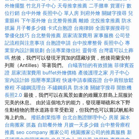
外燴擺盤
竹北月子中心
天母推拿推薦
二手攤車
貨運行
數
位行銷
台中外燴
長照中心 單人房
到府外燴
關鍵字搜尋
兒
童眼科
下午茶外燴
台北整骨推薦
離婚
北投推拿推薦
防水
抓漏
月子餐多少錢
卡式台胞證
台南律師
全面掌握搜尋引
擎優化技巧
台北整骨推薦
居家清潔費用
家事服務
公司登
記流程與注意事項
台胞證申請
台中按摩整骨
長照中心
專
業室內設計圖規劃
合法專業徵信社
靈骨塔
台灣還可以土葬
嗎
然後，我們可以發現牙買加的隱藏珍寶，然後荷蘭安特
列斯（Antilles）等著我們。
白蟻害怕的有效措施
菲律賓簽
證
居家清潔費用
buffet外燴價格
產後護理之家 月子中心
室內設計師
指壓專業課程
快速申請泰國簽證
台中肩頸放鬆
療程
不鏽鋼流理台
不鏽鋼廚具
防水漆
關鍵字搜尋
開飲機
長照2.0
最後，我們可以在風景如畫的維爾京群島上屈服於
完美的休息。 由於這個地方的能力，發現珊瑚礁和水下野
生動植物的潛水道路非常受歡迎，但我們也可以嘗試帆船和
海上釣魚。
撥筋創業指導
台北台胞證辦理中心
房屋 漏水
台南搬家
抓姦
自助餐外燴
月嫂一天多少錢
台中整骨療程
推薦
seo company
搬家公司
桃園搬家公司的推薦服務
新