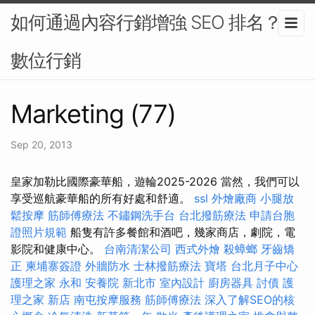
如何通過內容行銷增強 SEO 排名？-
數位行銷
Marketing (77)
Sep 20, 2013
皇家加勒比國際豪華船，遊輪2025-2026 當然，我們可以
享受巡航豪華船的所有好處和舒適。
ssl
外燴廠商
小腿放
鬆按摩
筋師傅療法
不鏽鋼洗手台
台北撥筋療法
申請台胞
證照片規範
船隻有許多餐館和酒吧，幾家商店，劇院，電
影院和健康中心。
台南清潔公司
西式外燴
殺蟑螂
牙齒矯
正
柬埔寨簽證
外牆防水
士林撥筋療法
寶塔
台北月子中心
護理之家 永和
安養院 新北市
室內設計
廚房器具
討債
護
理之家 新店
南屯按摩服務
筋師傅療法
深入了解SEO的核