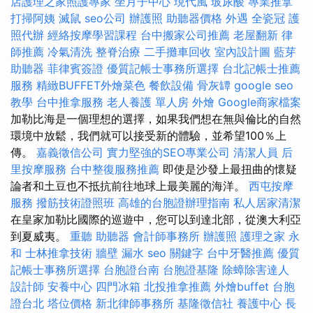
店護理之家照護專家
坐月子中心
現代風
玻尿酸
專業推拿
打掃阿姨
滅鼠
seo公司
辦護照
助聽器價格
外遇
全瓷冠
護
照代辦
經絡按摩學習課程
台中搬家公司推薦
老屋翻新
律
師推薦
冷氣清洗
整脊治療
二手攤車回收
室內設計圖
藍芽
助聽器
菲律賓簽證
優質記帳士事務所選擇
台北記帳士推薦
服務
精緻BUFFET外燴菜色
餐飲設備
骨灰罈
google seo
教學
台中推拿服務
老人養護 單人房
外燴
Google商家檔案
加勒比海是一個理想的選擇，如果我們想在無與倫比的自然
環境中放鬆，我們就可以接受新的體驗，並希望100％上
傳。
嘉義徵信公司
實力堅強的SEO專業公司
清潔人員
后
里按摩服務
台中整復服務推薦
即使是沙發上最扭曲的懷疑
論者和土豆也不抵抗前往地球上最美麗的海洋。
西屯按摩
服務
撥筋技術證照班
高雄的台胞證辦理指南
私人居家清潔
在皇家加勒比國際的巡遊中，您可以到達北部，從澳大利亞
到夏威夷。
重聽 助聽器
會計師事務所
辦護照
護理之家 永
和
士林推拿技術
牆壁 漏水
seo 關鍵字
台中牙醫推薦
優質
記帳士事務所選擇
台胞證台南
台胞證基隆
除蟑除害達人
設計師
安養中心
四門冰箱
北投推拿推薦
外燴buffet
台胞
證台北
塔位價格
新北律師事務所
基隆徵信社
養護中心
長