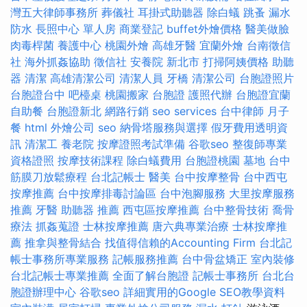
灣五大律師事務所
葬儀社
耳掛式助聽器
除白蟻
跳蚤
漏水
防水
長照中心 單人房
商業登記
buffet外燴價格
醫美做臉
肉毒桿菌
養護中心
桃園外燴
高雄牙醫
宜蘭外燴
台南徵信
社
海外抓姦協助
徵信社
安養院 新北市
打掃阿姨價格
助聽
器
清潔
高雄清潔公司
清潔人員
牙橋
清潔公司
台胞證照片
台胞證台中
吧檯桌
桃園搬家
台胞證
護照代辦
台胞證宜蘭
自助餐
台胞證新北
網路行銷
seo services
台中律師
月子
餐
html
外燴公司
seo
納骨塔服務與選擇
假牙費用透明資
訊
清潔工
養老院
按摩證照考試準備
谷歌seo
整復師專業
資格證照
按摩技術課程
除白蟻費用
台胞證桃園
墓地
台中
筋膜刀放鬆療程
台北記帳士
醫美
台中按摩整骨
台中西屯
按摩推薦
台中按摩排毒討論區
台中泡腳服務
大里按摩服務
推薦
牙醫
助聽器 推薦
西屯區按摩推薦
台中整骨技術
喬骨
療法
抓姦蒐證
士林按摩推薦
唐六典專業治療
士林按摩推
薦
推拿與整骨結合
找值得信賴的Accounting Firm
台北記
帳士事務所專業服務
記帳服務推薦
台中骨盆矯正
室內裝修
台北記帳士專業推薦
全面了解台胞證
記帳士事務所
台北台
胞證辦理中心
谷歌seo
詳細實用的Google SEO教學資料