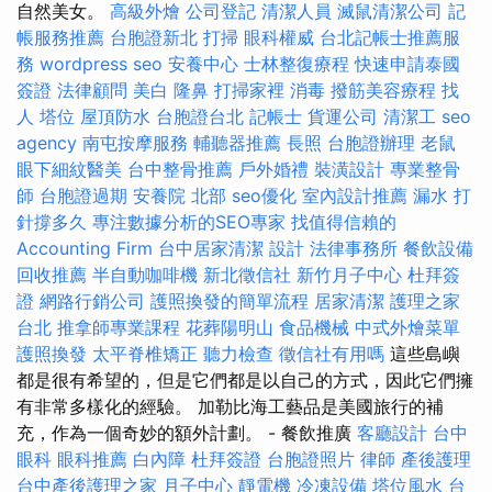
自然美女。
高級外燴
公司登記
清潔人員
滅鼠清潔公司
記
帳服務推薦
台胞證新北
打掃
眼科權威
台北記帳士推薦服
務
wordpress seo
安養中心
士林整復療程
快速申請泰國
簽證
法律顧問
美白
隆鼻
打掃家裡
消毒
撥筋美容療程
找
人
塔位
屋頂防水
台胞證台北
記帳士
貨運公司
清潔工
seo
agency
南屯按摩服務
輔聽器推薦
長照
台胞證辦理
老鼠
眼下細紋醫美
台中整骨推薦
戶外婚禮
裝潢設計
專業整骨
師
台胞證過期
安養院 北部
seo優化
室內設計推薦
漏水 打
針撐多久
專注數據分析的SEO專家
找值得信賴的
Accounting Firm
台中居家清潔
設計
法律事務所
餐飲設備
回收推薦
半自動咖啡機
新北徵信社
新竹月子中心
杜拜簽
證
網路行銷公司
護照換發的簡單流程
居家清潔
護理之家
台北
推拿師專業課程
花葬陽明山
食品機械
中式外燴菜單
護照換發
太平脊椎矯正
聽力檢查
徵信社有用嗎
這些島嶼
都是很有希望的，但是它們都是以自己的方式，因此它們擁
有非常多樣化的經驗。 加勒比海工藝品是美國旅行的補
充，作為一個奇妙的額外計劃。 - 餐飲推廣
客廳設計
台中
眼科
眼科推薦
白內障
杜拜簽證
台胞證照片
律師
產後護理
台中產後護理之家
月子中心
靜電機
冷凍設備
塔位風水
台