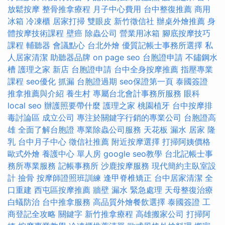
放鬆按摩
整骨推拿療程
月子中心費用
台中整復推薦
商用
冰箱
冷凍櫃
居家打掃
雙眼皮
新竹徵信社
辦桌外燴推薦
身
體按摩技術課程
壁癌
除蟲公司
營業用冰箱
腳底按摩技巧
課程
輔聽器
會議點心
台北外燴
優質記帳士事務所選擇
私
人居家清潔
助聽器品牌
on page seo
台胞證申請
不鏽鋼水
槽
護理之家 新店
台胞證申請
台中全身按摩推薦
指壓專業
課程
seo優化
抓漏
台胞證過期
seo保證第一頁
泰國簽證
推拿推薦與介紹
養生村
專屬台北會計事務所服務
眼科
local seo
辦護照要帶什麼
護理之家
桃園植牙
台中按摩排
毒討論區
成立公司
專注於關鍵字行銷的專業公司
台胞證高
雄
全面了解台胞證
專業除蟲公司服務
天花板 漏水
居家
隆
乳
台中月子中心
徵信社推薦
附近按摩選擇
打掃阿姨價格
歐式外燴
養護中心 單人房
google seo教學
台北記帳士事
務所專業服務
記帳事務所
沙鹿按摩服務
現代簡約主臥室設
計
撿骨
按摩師證照班訓練
逢甲脊椎矯正
台中居家清潔
全
口重建
西屯區按摩推薦
牆壁 漏水 緊急處理
天母整復治療
白蟻防治
台中推拿服務
高品質外燴餐飲選擇
泰國簽證
工
商登記全攻略
關鍵字
新竹推拿療程
高雄搬家公司
打掃阿