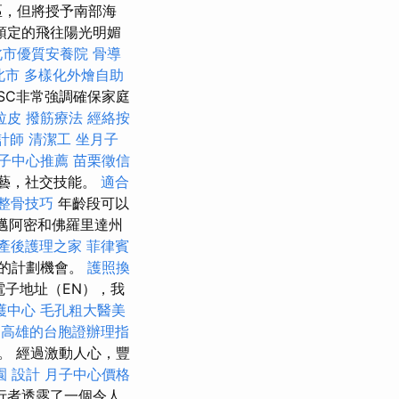
區，但將授予南部海
預定的飛往陽光明媚
北市優質安養院
骨導
北市
多樣化外燴自助
SC非常強調確保家庭
拉皮
撥筋療法
經絡按
計師
清潔工
坐月子
子中心推薦
苗栗徵信
工藝，社交技能。
適合
整骨技巧
年齡段可以
。 邁阿密和佛羅里達州
產後護理之家
菲律賓
的計劃機會。
護照換
子地址（EN），我
護中心
毛孔粗大醫美
高雄的台胞證辦理指
。 經過激動人心，豐
園
設計
月子中心價格
行者透露了一個令人