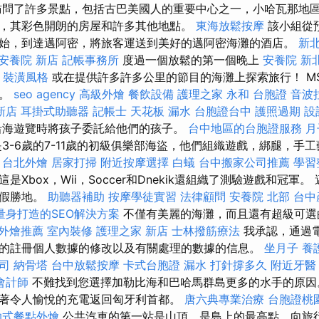
問了許多景點，包括古巴美國人的重要中心之一，小哈瓦那地
，其彩色開朗的房屋和許多其他地點。
東海放鬆按摩
該小組從
始，到達邁阿密，將旅客運送到美好的邁阿密海灘的酒店。
新
安養院 新店
記帳事務所
度過一個放鬆的第一個晚上
安養院 新
裝潢風格
或在提供許多許多公里的節目的海灘上探索旅行！ M
光。
seo agency
高級外燴
餐飲設備
護理之家 永和
台胞證
音波
新店
耳掛式助聽器
記帳士
天花板 漏水
台胞證台中
護照過期
設
沿海遊覽時將孩子委託給他們的孩子。
台中地區的台胞證服務
月
3-6歲的7-11歲的初級俱樂部海盜，他們組織遊戲，綁腿，手
台北外燴
居家打掃
附近按摩選擇
白蟻
台中搬家公司推薦
學習
是Xbox，Wii，Soccer和Dnekik還組織了測驗遊戲和冠軍
度假勝地。
助聽器補助
按摩學徒實習
法律顧問
安養院 北部
台中
量身打造的SEO解決方案
不僅有美麗的海灘，而且還有超級可選
外燴推薦
室內裝修
護理之家 新店
士林撥筋療法
我承認，通過電
的註冊個人數據的修改以及有關處理的數據的信息。
坐月子
養
司
納骨塔
台中放鬆按摩
卡式台胞證
漏水 打針撐多久
附近牙醫
會計師
不難找到您選擇加勒比海和巴哈馬群島更多的水手的原因
著令人愉悅的充電返回匈牙利首都。
唐六典專業治療
台胞證桃
助式餐點外燴
公共汽車的第一站是山頂，是島上的最高點，向旅