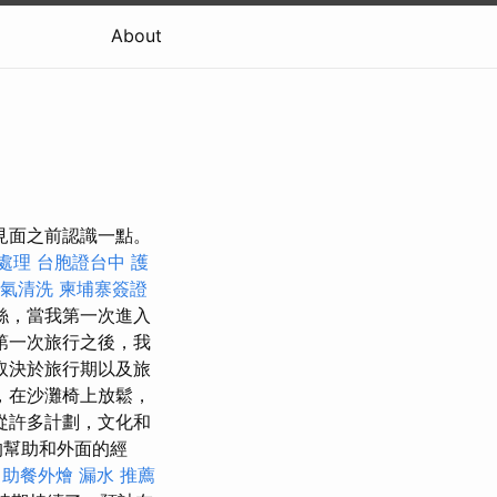
About
自見面之前認識一點。
處理
台胞證台中
護
氣清洗
柬埔寨簽證
絲，當我第一次進入
第一次旅行之後，我
取決於旅行期以及旅
，在沙灘椅上放鬆，
從許多計劃，文化和
的幫助和外面的經
自助餐外燴
漏水
推薦