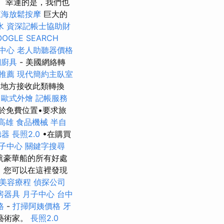
幸運的是，我們也
東海放鬆按摩
巨大的
水
資深記帳士協助財
OOGLE SEARCH
中心
老人助聽器價格
鋼廚具
- 美國網絡轉
推薦
現代簡約主臥室
地方接收此類轉換
歐式外燴
記帳服務
於免費位置•要求旅
高雄
食品機械
半自
聽器
長照2.0
•在購買
子中心
關鍵字搜尋
航豪華船的所有好處
，您可以在這裡發現
美容療程
偵探公司
房器具
月子中心
台中
格
-
打掃阿姨價格
牙
藝術家。
長照2.0