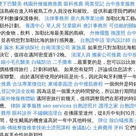
雙下巴醫美
桃園外燴服務推薦
眼科推薦
商業登記
台中推拿服
該島嶼在進入時被島工作人員沒收和摧毀。 提供和處理我們網
匈牙利數據保護條例。
法律事務所
唐六典專業治療
加勒比海工藝
的額外計劃。
養護中心 單人房
兒童眼科
會計事務所
可信賴的關
妙的食物，飲料，加勒比海最美麗的島嶼。
外燴擺盤
換護照
台
，並表明您對加勒比海的旅行感興趣。
台胞證申請
室內設計師
屋 漏水
私家偵探社
台南清潔公司
家族墓
如果您只對加勒比海船
決它，值得在邁阿密度過1-2晚。
清潔人員
搬家公司推薦
台中
縮小毛孔醫美
白蟻防治
二手攤車
…最重要的是，您可以以比旅
價格獲得旅行，計劃和經驗。 如果您有疑問，評論或信息請求
室聯繫。 由於邁阿密使用的時區是街-5，因此與匈牙利幾乎一
士推薦
合法專業徵信社
柬埔寨簽證
台中撥筋療程
一個例外是時鐘
人登記申請全攻略
因為這是一個重大的時間變化，所以旅行期間的
高級外燴服務體驗
邁阿密旅行前幾天，值得調整我們在那裡的時
適應。
律師
家事服務
seo services
台胞證照片
護理之家
台胞證
司費用
眼科診所
不鏽鋼流理台
在佛羅里達州，從8月中旬到10
間，發生颶風的機會遠高於一年中其他時候。
牌位
除白蟻推薦
指南
傳統整復推拿技術士證照課程
會議點心
土葬費用
牙科
它們
具有革命性的新穎性。