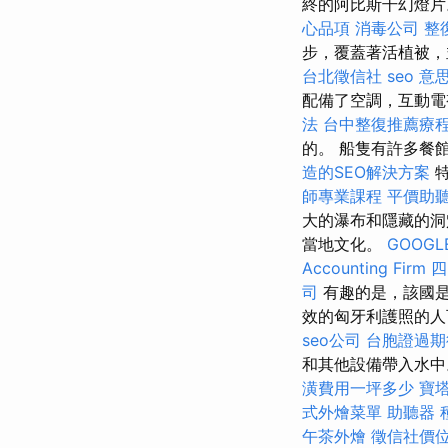
終的阿比斯干幻燈
心品項
消毒公司
整
步，覆蓋著活植被，
台北徵信社
seo 意
配備了空調，互動電視
法
台中整復推薦療
的。 船隻有許多餐
造的SEO解決方案
特
師專業課程
平價助
大的瀑布和隱藏的
當地文化。
GOOGLE
Accounting Firm
四
司
有趣的是，該國是C
效的匈牙利護照的人
seo公司
台胞證過期
和其他設備帶入水
潢費用一坪多少
寶
式外燴菜單
助聽器 
午茶外燴
徵信社價