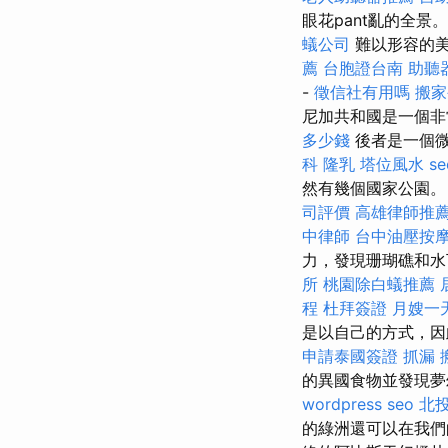
眼花pant亂的全景
蟻公司
難以形容的
薦
台胞證台南
助聽
-
徵信社有用嗎
搬家
尼加共和國是一個非
多少錢
後者是一個
科
隆乳
塔位風水
se
然有幾個國家公園
司評價
高雄律師推
中律師
台中油壓按
力，發現珊瑚礁和水
所
桃園除白蟻推薦
程
杜拜簽證
月嫂一
是以自己的方式，因
申請泰國簽證
抓漏
的異國食物並發現
wordpress seo
北
的綠洲還可以在我們