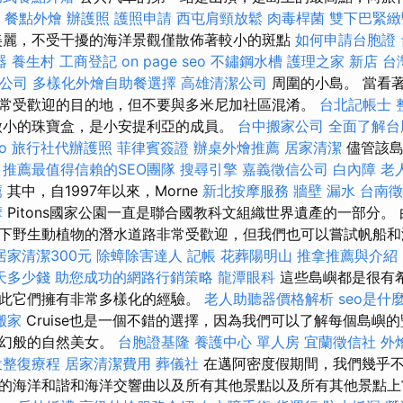
。
餐點外燴
辦護照
護照申請
西屯肩頸放鬆
肉毒桿菌
雙下巴緊緻
美麗，不受干擾的海洋景觀僅散佈著較小的斑點
如何申請台胞證
器
養生村
工商登記
on page seo
不鏽鋼水槽
護理之家 新店
台
公司
多樣化外燴自助餐選擇
高雄清潔公司
周圍的小島。 當看
常受歡迎的目的地，但不要與多米尼加社區混淆。
台北記帳士
微小的珠寶盒，是小安提利亞的成員。
台中搬家公司
全面了解台
o
旅行社代辦護照
菲律賓簽證
辦桌外燴推薦
居家清潔
儘管該島
。
推薦最值得信賴的SEO團隊
搜尋引擎
嘉義徵信公司
白內障
老
薦
其中，自1997年以來，Morne
新北按摩服務
牆壁 漏水
台南徵
摩
Pitons國家公園一直是聯合國教科文組織世界遺產的一部分。
下野生動植物的潛水道路非常受歡迎，但我們也可以嘗試帆船
居家清潔300元
除蟑除害達人
記帳
花葬陽明山
推拿推薦與介紹
天多少錢
助您成功的網路行銷策略
龍潭眼科
這些島嶼都是很有
此它們擁有非常多樣化的經驗。
老人助聽器價格解析
seo是什
搬家
Cruise也是一個不錯的選擇，因為我們可以了解每個島嶼
夢幻般的自然美女。
台胞證基隆
養護中心 單人房
宜蘭徵信社
外
投整復療程
居家清潔費用
葬儀社
在邁阿密度假期間，我們幾乎不
的海洋和諧和海洋交響曲以及所有其他景點以及所有其他景點上