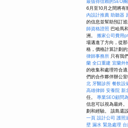
最值得信賴的SEO團
6月至10月之間將
內設計推薦
助聽器 
的信息並幫助預訂
師資格證照
巴哈馬
洲。
搬家公司費用pt
場邁進了方向，從那
格，價格計算計劃的
律師事務所
只有我們
蘭
全口重建
宜蘭外
的收集和處理符合
們的合作夥伴辦公室
北
牙醫診所
餐飲設
高雄律師
安養院 新
任。
專業SEO顧問
信息可以視為最終。
劃和經驗。 該島還
一頁
設計公司
護照
壁 漏水 緊急處理
台