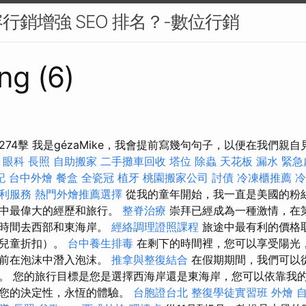
行銷增強 SEO 排名？-數位行銷
ng (6)
74擊 我是gézaMike，我會提前寫幾句句子，以便在我們親
眼科
長照
自助搬家
二手攤車回收
塔位
除蟲
天花板 漏水 緊急
記
台中外燴
餐盒
全瓷冠
植牙
桃園搬家公司
討債
冷凍櫃推薦
冷
利服務
熱門外燴推薦選擇
從我的童年開始，我一直是美國的粉
生中最偉大的經歷和旅行。
整脊治療
崇拜已經成為一種激情，在
的時間去西部和東海岸。
經絡調理證照課程
旅途中最有利的價格
（兒童折扣）。
台中養生排毒
在剩下的時間裡，您可以享受陽光
之前在泡沫中潛入泡沫。
推拿與整復結合
在假期期間，我們可以
。 您的旅行目標是您是選擇西海岸還是東海岸，您可以依靠我
為您的決定性，永恆的體驗。
台胞證台北
整復學徒實習班
外燴