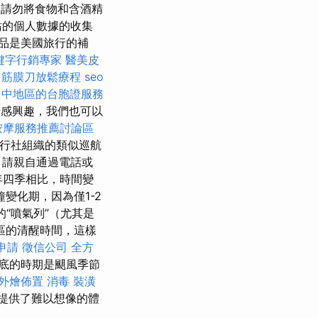
務
請勿將食物和含酒精
站的個人數據的收集
品是美國旅行的補
鍵字行銷專家
醫美皮
中筋膜刀放鬆療程
seo
台中地區的台胞證服務
感興趣，我們也可以
按摩服務推薦討論區
行社組織的類似巡航
，請親自通過電話或
年四季相比，時間變
變化期，因為僅1-2
“噴氣列”（尤其是
區的清醒時間，這樣
申請
徵信公司
全方
月底的時期是颶風季節
外燴佈置
消毒
裝潢
提供了難以想像的體