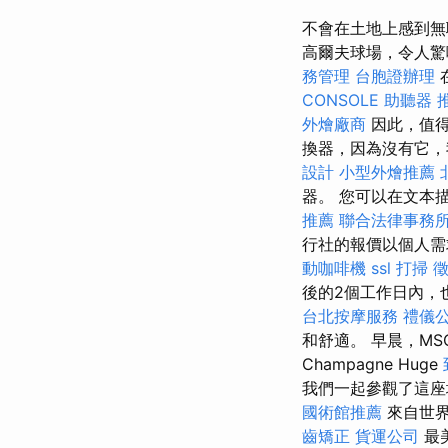
不會在土地上感到無
高爾夫球場，令人驚
務管理
台胞證辦理
CONSOLE
助聽器 
外燴廠商
因此，值
換器，因為沒有它
設計
小型外燴推薦
器。 您可以在文本
推薦
聯合法律事務
行社的報價以個人需
動咖啡機
ssl
打掃
後的2個工作日內，
台北按摩服務
禮儀
和舒適。 早晨，M
Champagne Huge
我們一起參觀了這座
國術館推薦
來自世
齒矯正
貨運公司
最