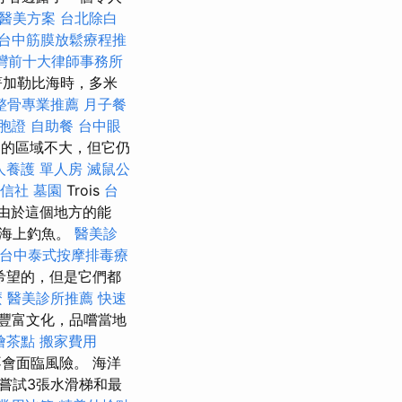
醫美方案
台北除白
台中筋膜放鬆療程推
灣前十大律師事務所
著加勒比海時，多米
整骨專業推薦
月子餐
胞證
自助餐
台中眼
的區域不大，但它仍
人養護 單人房
滅鼠公
信社
墓園
Trois
台
 由於這個地方的能
和海上釣魚。
醫美診
台中泰式按摩排毒療
希望的，但是它們都
麼
醫美診所推薦
快速
的豐富文化，品嚐當地
燴茶點
搬家費用
會面臨風險。 海洋
嘗試3張水滑梯和最