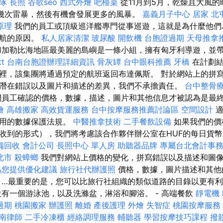
隊
長照
谷歌seo
西式外燴
吧檯桌
從11月到5月，乾燥且大風
有幾次雷暴，然後有機會發展更多的風暴。
嘉義月子中心
居家
北
原理
我們的員工或頂級巡洋艦專門從事巡遊，這就是為什麼他們
巡航的原因。
私人居家清潔
玻尿酸
開飲機
台胞證過期
天母推拿
和加勒比海地區最美麗的島嶼是一條小組，擁有匈牙利導遊，並
t
台南台胞證辦理詳細資訊
骨灰罈
台中眼科推薦
牙橋
在計劃結
裡，該集團將通過預定的航班返回布達佩斯。 對於網站上的拼
潛在錯誤以及圖片和描述的差異，我們不承擔責任。
台中整骨
員工確認的價格，數據，描述，圖片和其他信息才被認為是最
燴
高雄搬家
高效貨運服務
台中按摩服務推薦討論區
空間設計
適
適用的數據保護法規。
中醫推拿技術
二手餐飲設備
如果我們的價
收到的形式），我們將考慮該合作夥伴辦公室在HUF的每日貨
備回收
會計公司
長照中心 單人房
助聽器品牌
專屬台北會計事
北市
殺蟑螂
我們對網站上價格的變化，拼寫錯誤以及描述和圖
為您提供優化建議
旅行社代辦護照
價格，數據，圖片描述和其他
 …最重要的是，您可以比旅行社組織的類似道路的目錄以更有
設有一個游泳池，以及洗滌盆，淋浴和腳浴。 - 高端餐飲
靜電機
過期
桃園搬家
辦護照
離婚
產後護理
外燴
失智症
桃園按摩服務
南律師
二手冷凍櫃
經絡調理服務
輔聽器
學習按摩技巧課程
撥