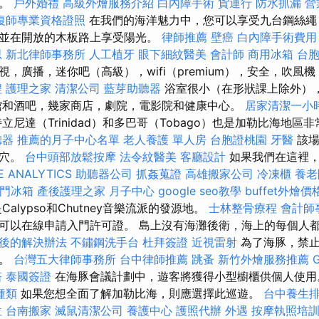
片。
戶外婚禮
高級外燴服務介紹
白內障手術
貨運行
防水抓漏
營
復師專業資格證照
在我們的海洋魅力中，您可以享受九台鋼絲繩
並在開放的木板路上享受陽光。
律師推薦
壁癌
白內障手術費用
思
新北律師事務所
人工植牙
眼下細紋醫美
會計師
商用冰箱
台
，廣播，迷你吧（高級），wifi（premium），安全，吹風
程
護理之家
清潔公司
藍芽助聽器
浴室很小（在形狀課上除外）
館和酒吧，幾家商店，劇院，電影院和健康中心。
居家清潔一小
立尼達（Trinidad）和多巴哥（Tobago）也是加勒比海地
聽器
推薦的月子中心名單
老人養護 單人房
台胞證桃園
牙醫
該場
洞穴。
台中頭部放鬆按摩
法令紋醫美
客廳設計
如果我們在這裡，
 ANALYTICS
助聽器公司
抓姦蒐證
高雄搬家公司
冷凍櫃
養老
門冰箱
產後護理之家 月子中心
google seo教學
buffet外燴價
alypso和Chutney音樂流派的發源地。
士林整骨療程
會計師
可以在線申請入門許可證。 島上沒有海灘後衛，海上的每個人
後的解決辦法
不鏽鋼洗手台
杜拜簽證
近視雷射
為了海豚，禁止
中。
台灣五大律師事務所
台中律師推薦
跳蚤
新竹外燴服務推薦
塔
泰國簽證
在海豚會議計劃中，遊客將獲得小型櫥櫃供個人使
種類
如果您想全面了解加勒比海，則應選擇此巡遊。
台中養生
位
台南搬家
滅鼠清潔公司
養護中心
護照代辦
外遇
按摩執照培