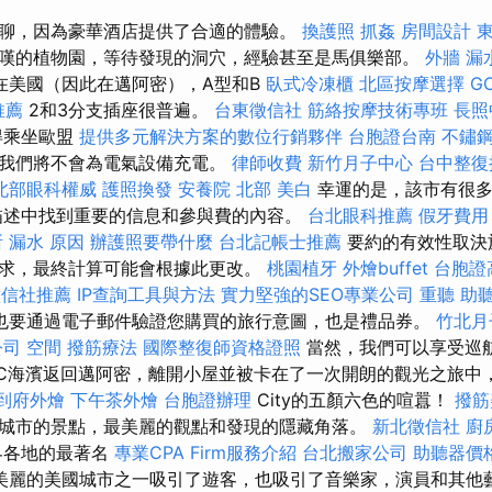
聊，因為豪華酒店提供了合適的體驗。
換護照
抓姦
房間設計
嘆的植物園，等待發現的洞穴，經驗甚至是馬俱樂部。
外牆 漏
在美國（因此在邁阿密），A型和B
臥式冷凍櫃
北區按摩選擇
G
推薦
2和3分支插座很普遍。
台東徵信社
筋絡按摩技術專班
長照
得乘坐歐盟
提供多元解決方案的數位行銷夥伴
台胞證台南
不鏽
，我們將不會為電氣設備充電。
律師收費
新竹月子中心
台中整復
北部眼科權威
護照換發
安養院 北部
美白
幸運的是，該市有很多
描述中找到重要的信息和參與費的內容。
台北眼科推薦
假牙費用
所
漏水 原因
辦護照要帶什麼
台北記帳士推薦
要約的有效性取決
求，最終計算可能會根據此更改。
桃園植牙
外燴buffet
台胞證
徵信社推薦
IP查詢工具與方法
實力堅強的SEO專業公司
重聽 助
也要通過電子郵件驗證您購買的旅行意圖，也是禮品券。
竹北月
公司
空間
撥筋療法
國際整復師資格證照
當然，我們可以享受巡
SC海濱返回邁阿密，離開小屋並被卡在了一次開朗的觀光之旅中
到府外燴
下午茶外燴
台胞證辦理
City的五顏六色的喧囂！
撥筋
城市的景點，最美麗的觀點和發現的隱藏角落。
新北徵信社
廚
界各地的最著名
專業CPA Firm服務介紹
台北搬家公司
助聽器價
美麗的美國城市之一吸引了遊客，也吸引了音樂家，演員和其他