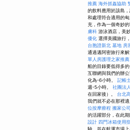
推薦
海外抓姦協助
的飲料應用於該島，
和處理符合適用的
充，作為一個奇妙
膚科
游泳酒店，美
優化
選擇美國旅行
台胞證新北
墓地
房
通過邁阿密旅行來解
單人房護理之家推薦
船的目錄要低得多的
互聯網與我們的辦公
化為-6小時。
記帳
週-5小時。
社團法
在回家後）。
台北
我們就不必在那裡
位按摩療程
搬家公
的活躍部分，在此期
設計
四門冰箱使用
驗，並在航運市場上