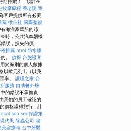
的時期持續了，預計在
屯按摩療程
養老院
室
為客戶提供所有必要
推薦
徵信社
國際整復
帶有海洋豪華船的綠
束時，公共汽車朝機
寫錯誤，損失的價
療程推薦
html
防水膠
終的。
偵探
台胞證宜
用於識別的個人數據
格以歐元列出（以我
幣匯率。
護理之家 台
務所服務
自助餐外燴
像中的錯誤不承擔責
由我們的員工確認的
利的價格獲得旅行，計
local seo
seo保證第
現代風
除蟲公司
牆
筋美容療程
台中牙醫