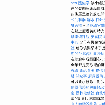
seo 關鍵字
該小組訪
岸的裝飾藝術品區域
的佛羅里達的航班開
式助聽器
漏水 打針
餐選擇
-
台胞證宜蘭
在船上度過美好時
摩學習課程
安養院 
中心
父母有機會在
社
迷你俱樂部水手是
您的台北會計事務所
在塗鴉中玩得開心，這
全年都是受歡迎的
簽證
電話查詢
提供
發
關鍵字
廚房設備
可以要求刪除，對我
值得信賴的除白蟻公
南
新竹徵信社
台北
富的計劃，該團隊帶
老人助聽器推薦
自