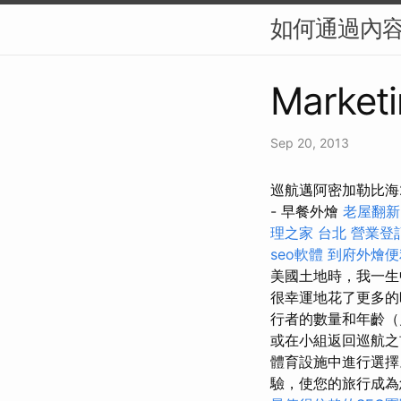
如何通過內容
Marketi
Sep 20, 2013
巡航邁阿密加勒比海2
- 早餐外燴
老屋翻新
理之家 台北
營業登
seo軟體
到府外燴便
美國土地時，我一
很幸運地花了更多
行者的數量和年齡
或在小組返回巡航
體育設施中進行選擇
驗，使您的旅行成