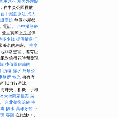
業用冰箱
精美外燴點
，在中央公園裡散
台中撥筋療法
找人
胞證高雄
每個小屋都
機，電話。
台中撥筋療
，並且實際上是提供
時多少錢
提供量身打
區非常著名的島嶼。
推拿
地非常豐富，擁有巨
絕對值得花時間發現
院
找值得信賴的
格
頂樓 漏水
外燴公
事務所
散光
擁有有
都可以自行游泳。
將珠寶，相機，手機
Google商家檔案
裝
用。
台北整復治療
中
排毒
防水
高雄牙醫
下
訓班
客廳
在旅途中，