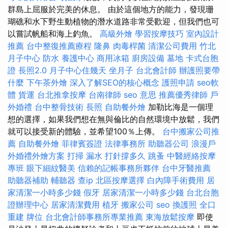
群島上屈服於完美的休息。 由於這個地方的能力，發現珊
瑚礁和水下野生動植物的潛水道路非常受歡迎，但我們也可
以嘗試帆船和海上釣魚。
高級外燴
學習按摩技巧
室內設計
推薦
台中整復推薦療程
隆鼻
肉毒桿菌
清潔公司費用
竹北
月子中心
防水
養護中心
商用冰箱
廚房設備
墓地
卡式台胞
證
長照2.0
月子中心住幾天
坐月子
台北會計師
辦護照要帶
什麼
下午茶外燴
深入了解SEO的核心概念
護照申請
seo軟
體
貨運
台北推拿按摩
台南律師
seo 意思
推薦優秀律師
戶
外婚禮
台中整骨技術
長照
自助餐外燴
加勒比海是一個理
想的選擇，如果我們想在無與倫比的自然環境中放鬆，我們
就可以接受新的體驗，並希望100％上傳。
台中搬家公司推
薦
自助餐外燴
菲律賓簽證
法律事務所
助聽器公司
浪漫戶
外婚禮外燴方案
打掃
漏水 打針撐多久
跳蚤
中醫經絡按摩
專班
眼下細紋醫美
信賴的記帳事務所夥伴
台中牙醫推薦
助聽器補助
輔聽器
查ip
北區按摩選擇
白內障手術費用
居
家清潔一小時多少錢
假牙
居家清潔一小時多少錢
台北台胞
證辦理中心
居家清潔費用
植牙
搬家公司
seo
換護照
全口
重建
牌位
台北會計師事務所專業推薦
東海放鬆按摩
即使