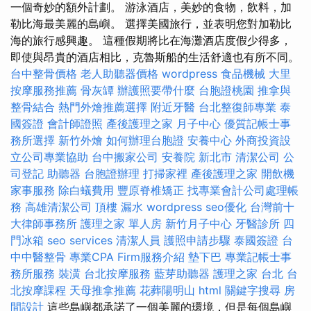
一個奇妙的額外計劃。 游泳酒店，美妙的食物，飲料，加
勒比海最美麗的島嶼。 選擇美國旅行，並表明您對加勒比
海的旅行感興趣。 這種假期將比在海灘酒店度假少得多，
即使與昂貴的酒店相比，克魯斯船的生活舒適也有所不同。
台中整骨價格
老人助聽器價格
wordpress
食品機械
大里
按摩服務推薦
骨灰罈
辦護照要帶什麼
台胞證桃園
推拿與
整骨結合
熱門外燴推薦選擇
附近牙醫
台北整復師專業
泰
國簽證
會計師證照
產後護理之家 月子中心
優質記帳士事
務所選擇
新竹外燴
如何辦理台胞證
安養中心
外商投資設
立公司專業協助
台中搬家公司
安養院 新北市
清潔公司
公
司登記
助聽器
台胞證辦理
打掃家裡
產後護理之家
開飲機
家事服務
除白蟻費用
豐原脊椎矯正
找專業會計公司處理帳
務
高雄清潔公司
頂樓 漏水
wordpress
seo優化
台灣前十
大律師事務所
護理之家 單人房
新竹月子中心
牙醫診所
四
門冰箱
seo services
清潔人員
護照申請步驟
泰國簽證
台
中中醫整骨
專業CPA Firm服務介紹
墊下巴
專業記帳士事
務所服務
裝潢
台北按摩服務
藍芽助聽器
護理之家 台北
台
北按摩課程
天母推拿推薦
花葬陽明山
html
關鍵字搜尋
房
間設計
這些島嶼都承諾了一個美麗的環境，但是每個島嶼