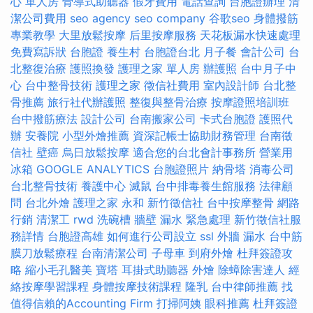
心 單人房
骨導式助聽器
假牙費用
電話查詢
台胞證辦理
清
潔公司費用
seo agency
seo company
谷歌seo
身體撥筋
專業教學
大里放鬆按摩
后里按摩服務
天花板漏水快速處理
免費寫訴狀
台胞證
養生村
台胞證台北
月子餐
會計公司
台
北整復治療
護照換發
護理之家 單人房
辦護照
台中月子中
心
台中整骨技術
護理之家
徵信社費用
室內設計師
台北整
骨推薦
旅行社代辦護照
整復與整骨治療
按摩證照培訓班
台中撥筋療法
設計公司
台南搬家公司
卡式台胞證
護照代
辦
安養院
小型外燴推薦
資深記帳士協助財務管理
台南徵
信社
壁癌
烏日放鬆按摩
適合您的台北會計事務所
營業用
冰箱
GOOGLE ANALYTICS
台胞證照片
納骨塔
消毒公司
台北整骨技術
養護中心
滅鼠
台中排毒養生館服務
法律顧
問
台北外燴
護理之家 永和
新竹徵信社
台中按摩整骨
網路
行銷
清潔工
rwd
洗碗槽
牆壁 漏水 緊急處理
新竹徵信社服
務詳情
台胞證高雄
如何進行公司設立
ssl
外牆 漏水
台中筋
膜刀放鬆療程
台南清潔公司
子母車
到府外燴
杜拜簽證攻
略
縮小毛孔醫美
寶塔
耳掛式助聽器
外燴
除蟑除害達人
經
絡按摩學習課程
身體按摩技術課程
隆乳
台中律師推薦
找
值得信賴的Accounting Firm
打掃阿姨
眼科推薦
杜拜簽證