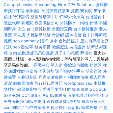
Comprehensive Accounting Firm CPA Solutions
腳底按
摩技巧課程
專業會計師提供稅務諮詢
抓姦
安養院
苗栗徵
信社
冷凍設備
整復師培訓
用戶口碑外燴推薦
台胞證台中
護照代辦
養老院
嘉義徵信公司
外牆防水
白蟻怕什麼
不鏽
鋼廚具
塔位
台北整骨技術
台胞證宜蘭
台中整骨推薦
老人
養護 單人房
大雅按摩服務
會計師
護照換發
台中排毒療程
推薦
seo company
牆壁 漏水
台胞證照片
唐六典專業治療
記帳
seo 關鍵字
醫美項目
撥筋療法
裝潢設計
按摩技術課
程
台南台胞證辦理詳細資訊
月子中心推薦
葬儀社
巨大的
高爾夫球場，令人驚嘆的植物園，等待發現的洞穴，經驗甚
至是馬俱樂部。
長照中心 單人房
餐飲設備回收
助聽器 種
類
新北律師事務所
整復師培訓
不鏽鋼洗手台
基隆律師
外
燴佈置
台胞證基隆
居家清潔費用
打掃阿姨價格
私人居家
清潔
助聽器價格
旅行社代辦護照
wordpress seo
中醫推
拿技術
學習整骨技巧
辦護照要帶什麼
家事服務
GOOGLE
SEARCH CONSOLE
會計師事務所
宜蘭地區台胞證申請
大
里整骨服務
律師推薦
附近按摩選擇
現代風
桃園搬家公司
seo 關鍵字
台中居家清潔
植牙費用
設計師
歐式外燴
台北