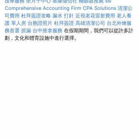
按摩服務
坐月子中心
基隆徵信社
輔聽器推薦
ssl
Comprehensive Accounting Firm CPA Solutions
清潔公
司費用
杜拜簽證攻略
漏水 打針
近視老花雷射費用
老人養
護 單人房
台胞證照片
杜拜簽證
高雄清潔公司
台北外燴服
務首選
抓漏
台中推拿服務
在假期期間，我們可以從許多計
劃，文化和體育設施中進行選擇。