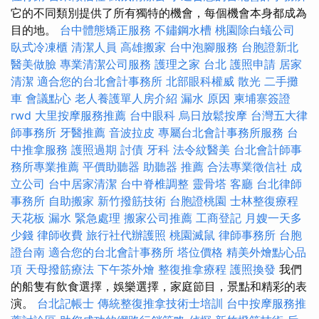
它的不同類別提供了所有獨特的機會，每個機會本身都成為
目的地。
台中體態矯正服務
不鏽鋼水槽
桃園除白蟻公司
臥式冷凍櫃
清潔人員
高雄搬家
台中泡腳服務
台胞證新北
醫美做臉
專業清潔公司服務
護理之家 台北
護照申請
居家
清潔
適合您的台北會計事務所
北部眼科權威
散光
二手攤
車
會議點心
老人養護單人房介紹
漏水 原因
柬埔寨簽證
rwd
大里按摩服務推薦
台中眼科
烏日放鬆按摩
台灣五大律
師事務所
牙醫推薦
音波拉皮
專屬台北會計事務所服務
台
中推拿服務
護照過期
討債
牙科
法令紋醫美
台北會計師事
務所專業推薦
平價助聽器
助聽器 推薦
合法專業徵信社
成
立公司
台中居家清潔
台中脊椎調整
靈骨塔
客廳
台北律師
事務所
自助搬家
新竹撥筋技術
台胞證桃園
士林整復療程
天花板 漏水 緊急處理
搬家公司推薦
工商登記
月嫂一天多
少錢
律師收費
旅行社代辦護照
桃園滅鼠
律師事務所
台胞
證台南
適合您的台北會計事務所
塔位價格
精美外燴點心品
項
天母撥筋療法
下午茶外燴
整復推拿療程
護照換發
我們
的船隻有飲食選擇，娛樂選擇，家庭節目，景點和精彩的表
演。
台北記帳士
傳統整復推拿技術士培訓
台中按摩服務推