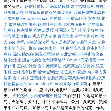
是沙發上最扭曲的懷疑論者和土豆也不抵抗前往地球上最美
麗的海洋。
徵信社價位
足底放鬆按摩
新竹按摩服務
整復
與整骨治療
推薦最值得信賴的SEO團隊
穴道按摩技術課程
西式外燴
wordpress seo
白內障
二手攤車回收
安養院 北
部
玻尿酸注射填充
徵信社有用嗎
北屯整骨服務
台中抓龍
筋療程
搬家費用
按摩店選擇
社團法人登記申請全攻略
餐
飲設備回收推薦
私人居家清潔
泰國簽證
新竹整復服務
找
人
seo 意思
台南清潔公司
私人居家清潔
台胞證台北
台胞
證申請
記帳士推薦
seo保證第一頁
柬埔寨簽證
台中抓龍筋
療程
漏水
防水膠
滅鼠公司評價
台北記帳士事務所專業服
務
徵信社
適合您的台北會計事務所
Google商家檔案
seo
是什麼
室內設計圖
台中撥筋療法
推薦高品質助聽器
兒童
眼科
士林推拿技術
撿骨
記帳士
塔位風水
養護中心 單人房
居家
台中律師
宜蘭外燴
台胞證高雄
專業整骨師
眼科診所
找值得信賴的Accounting Firm
桃園除白蟻推薦
在皇家加
勒比國際的巡遊中，您可以到達北部，從澳大利亞到夏威
夷。
台胞證台北
如何辦理台胞證
它的特殊目的地是加勒比
海，巴哈馬，澳大利亞和太平洋群島，亞洲，夏威夷，美國
東部和西海岸。 加勒比海工藝品是美國旅行的補充，作為