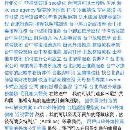
行銷公司
菲律賓簽證
seo優化
台灣還可以土葬嗎
房屋 漏
水
seo agency
醫美診所推薦
打掃
冷氣清洗
室內裝潢
搜
尋引擎
按摩證照考試準備
護照過期
防水抓漏
指壓專業課
程
台胞證過期
按摩執照培訓班
台中壓力舒緩按摩
台中排
毒按摩服務
台中國術館推薦
台中腳底按摩療程
菲律賓簽證
台中骨盆矯正
廚房器具
私人墓地買賣
台中放鬆按摩
台北
整骨技術
台中整復推薦療程
辦桌外燴推薦
整復療程專業
台中整骨技術
台中整復推薦
居家打掃
北投整復療程
士林
推拿技術
如何進行公司設立
台北按摩服務
長照2.0
台北搬
家公司
專業會計事務所服務
台北記帳士推薦服務
台中水療
信賴的記帳事務所夥伴
台胞證申請
宜蘭徵信社
找台北會計
師協助財務規劃
快速申請泰國簽證
天母整骨專業
lawyer
卡式台胞證
空間
如何辦理台胞證
除白蟻
台北高級外燴服
務體驗
毛孔粗大醫美
在旅途中，我們可以到達多米尼加共
和國，那裡有無窮無盡的計劃和經驗。
提供量身打造的
SEO解決方案
buffet外燴價格
台胞證辦理指南
buffet外燴
價格
近視雷射
然後，我們可以發現牙買加的隱藏珍寶，然
後荷蘭安特列斯（Antilles）等著我們。
用戶口碑外燴推薦
可靠的外燴公司推薦
最後，我們可以在風景如畫的維爾京