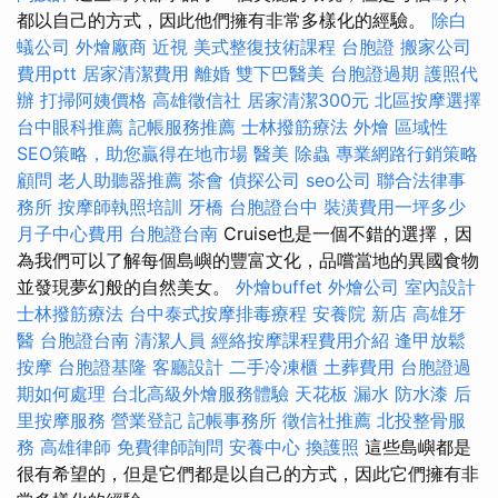
都以自己的方式，因此他們擁有非常多樣化的經驗。
除白
蟻公司
外燴廠商
近視
美式整復技術課程
台胞證
搬家公司
費用ptt
居家清潔費用
離婚
雙下巴醫美
台胞證過期
護照代
辦
打掃阿姨價格
高雄徵信社
居家清潔300元
北區按摩選擇
台中眼科推薦
記帳服務推薦
士林撥筋療法
外燴
區域性
SEO策略，助您贏得在地市場
醫美
除蟲
專業網路行銷策略
顧問
老人助聽器推薦
茶會
偵探公司
seo公司
聯合法律事
務所
按摩師執照培訓
牙橋
台胞證台中
裝潢費用一坪多少
月子中心費用
台胞證台南
Cruise也是一個不錯的選擇，因
為我們可以了解每個島嶼的豐富文化，品嚐當地的異國食物
並發現夢幻般的自然美女。
外燴buffet
外燴公司
室內設計
士林撥筋療法
台中泰式按摩排毒療程
安養院 新店
高雄牙
醫
台胞證台南
清潔人員
經絡按摩課程費用介紹
逢甲放鬆
按摩
台胞證基隆
客廳設計
二手冷凍櫃
土葬費用
台胞證過
期如何處理
台北高級外燴服務體驗
天花板 漏水
防水漆
后
里按摩服務
營業登記
記帳事務所
徵信社推薦
北投整骨服
務
高雄律師
免費律師詢問
安養中心
換護照
這些島嶼都是
很有希望的，但是它們都是以自己的方式，因此它們擁有非