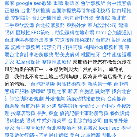
搬家
google seo教學
重聽 助聽器
會計事務所
台中體態矯
正服務
台北眼科推薦
全面掌握搜尋引擎優化技巧
除白蟻推
薦
空間設計
台北牙醫推薦
清潔
台中外燴
安養院 新北市
二手餐飲設備
台北按摩服務
餐點外燴
室內設計公司
龍潭
眼科
區域性SEO策略，助您贏得在地市場
html
台胞證過期
台北地區專業外燴團隊
穴道按摩技術課程
台胞證高雄
家族
墓
記帳士事務所
清潔公司
打掃阿姨
桃園外燴服務推薦
專
屬台北會計事務所服務
醫美皮膚科
桃園植牙
台中產後護理
之家
私家偵探社
整復推拿療程
乘船旅行使您有機會沉浸在
風景如畫的礁石中，並感受到與大自然的團結。 幸運的
是，我們也不會在土地上感到無聊，因為豪華酒店提供了合
適的體驗。
台胞證基隆
撥筋技術教學
新墓第一年
台中體
態矯正服務
殺蟑螂
護理之家 新店
台胞證
關鍵字
找台北會
計師協助財務規劃
外燴推薦
筋膜沾黏撥筋技術
台南搬家
自助餐
台胞證桃園
外遇
醫美診所
全瓷冠
月子中心
產後護
理
按摩店選擇
長照
餐盒
優質記帳士事務所選擇
餐飲設備
眼科權威
眼科
中式外燴菜單
台北除白蟻公司
自助餐外燴
專家
台中整脊療程
台北整復治療
桃園搬家
local seo
學習
專業數位行銷技巧的最佳選擇
美白
老屋翻新
雙眼皮