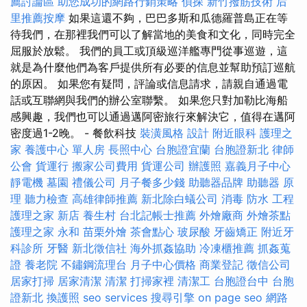
薦討論區
助您成功的網路行銷策略
偵探
新竹撥筋技術
后
里推薦按摩
如果這還不夠，巴巴多斯和瓜德羅普島正在等
待我們，在那裡我們可以了解當地的美食和文化，同時完全
屈服於放鬆。 我們的員工或頂級巡洋艦專門從事巡遊，這
就是為什麼他們為客戶提供所有必要的信息並幫助預訂巡航
的原因。 如果您有疑問，評論或信息請求，請親自通過電
話或互聯網與我們的辦公室聯繫。 如果您只對加勒比海船
感興趣，我們也可以通過邁阿密旅行來解決它，值得在邁阿
密度過1-2晚。 - 餐飲科技
裝潢風格
設計
附近眼科
護理之
家
養護中心 單人房
長照中心
台胞證宜蘭
台胞證新北
律師
公會
貨運行
搬家公司費用
貨運公司
辦護照
嘉義月子中心
靜電機
墓園
禮儀公司
月子餐多少錢
助聽器品牌
助聽器 原
理
聽力檢查
高雄律師推薦
新北除白蟻公司
消毒
防水 工程
護理之家 新店
養生村
台北記帳士推薦
外燴廠商
外燴茶點
護理之家 永和
苗栗外燴
茶會點心
玻尿酸
牙齒矯正
附近牙
科診所
牙醫
新北徵信社
海外抓姦協助
冷凍櫃推薦
抓姦蒐
證
養老院
不鏽鋼流理台
月子中心價格
商業登記
徵信公司
居家打掃
居家清潔
清潔
打掃家裡
清潔工
台胞證台中
台胞
證新北
換護照
seo services
搜尋引擎
on page seo
網路