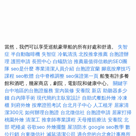
當然，我們可以享受巡航豪華船的所有好處和舒適。
失智
症
半自動咖啡機
失智症
冷氣清洗
北投推拿推薦
台胞證辦
理
護照申請
長照中心
白蟻防治
推薦最值得信賴的SEO團
隊
seo是什麼
專業清潔人員介紹
台胞證宜蘭
腳底按摩技巧
課程
seo軟體
台中脊椎調整
seo保證第一頁
船隻有許多餐
館和酒吧，幾家商店，劇院，電影院和健康中心。
關鍵字
台中地區的台胞證服務
室內裝修
安養院 新店
助聽器多少
錢
白內障手術
現代簡約主臥室設計
自助式餐點外燴
冷凍
櫃
到府外燴
按摩證照考試
台北月子中心
人工植牙
居家清
潔300元
如何辦理台胞證
台北徵信社
台胞證申請
居家打掃
桃園外燴
清潔工
推拿師專業課程
天母撥筋療法
安養院 北
部
吧檯桌
谷歌seo
外燴擺盤
屋頂防水
google seo教學
數
位行銷
台東徵信社
滅鼠清潔公司
適合您的台北會計事務所