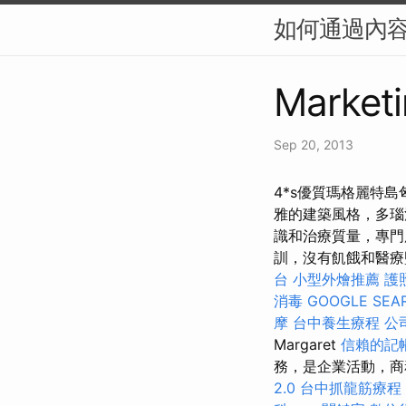
如何通過內容
Marketi
Sep 20, 2013
4*s優質瑪格麗特
雅的建築風格，多瑙
識和治療質量，專門
訓，沒有飢餓和醫療監
台
小型外燴推薦
護
消毒
GOOGLE SEA
摩
台中養生療程
公
Margaret
信賴的記
務，是企業活動，商
2.0
台中抓龍筋療程