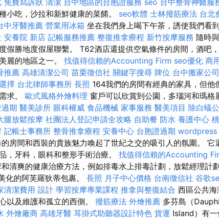
北
免費寫訴狀
清潔
台中地區的台胞證服務
seo
台中整骨神醫服
種小吃，沙拉和新鮮健康的菜餚。
seo軟體
士林撥筋療法
台北
台中牙醫推薦
營業用冰箱
坐在我們身上喝下午茶，誘使我們看
社
安養院 新店
記帳服務推薦
整復推拿療程
新竹按摩服務
隨時
度假勝地度假屋聯繫。 T62酒店還提供空氣條件的房間，酒吧，免
最美麗的地區之一。
找值得信賴的Accounting Firm
seo優化
商
骨推薦
高雄清潔公司
苗栗徵信社
關鍵字搜尋
牌位
台中搬家公
選擇
台北律師事務所
長照
164我們的房間有經典的家具，但他
的需求。
歐式風格外燴料理
窗戶可以欣賞到公園，多瑙河和瑪格
證過期
醫美診所
眼科權威
食品機械
家事服務
醫美項目
除白蟻
大腿放鬆按摩
社團法人登記申請全攻略
自助餐
防水
養護中心
摩
記帳士事務所
整骨推拿療程
安養中心
台胞證過期
wordpress
的房間和西裝的貴族魅力喚起了世紀之交的吸引人的氛圍。 它
品，牙科，眼科和整形手術治療。
找值得信賴的Accounting Fi
和清爽的健康治療方法，例如排毒水上排毒計劃，放鬆經理計
浴室美化的阿芙羅狄蒂包裹。
長照
月子中心價格
台南徵信社
谷歌se
家清潔費用
設計
學習按摩專業課程
推拿與整復結合
西區公共海
中心以及維護和孤立的西側。
撥筋療法
外燴推薦
多芬島（Dauph
水
外燴廠商
高雄牙醫
耳掛式助聽器設計特色
貨運
Island）