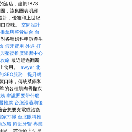
酒店，建於1873
收藏集團，該集團表明經
內設計，優雅和上世紀
和口腔味。
空間設計
推拿與整骨結合
台
並對各種婦科申訴產生
燴
假牙費用
外遇
打
生與整復推廣學習中心
全攻略
最近經過翻新
台上食用。
lawyer
北
的SEO服務，提升網
製口味，傳統菜餚和
標準的各種肌肉骨骼疾
阿姨
辦護照要帶什麼
器推薦
台胞證過期後
適合想要充電或治癒
居家打掃
台北眼科推
頸放鬆
附近牙醫
專業
式使用的，該治療方法是