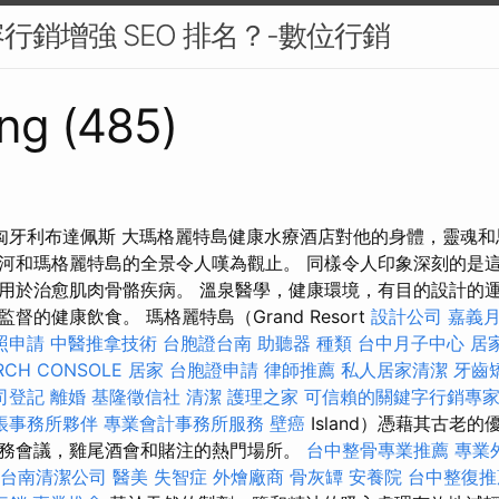
行銷增強 SEO 排名？-數位行銷
ng (485)
島匈牙利布達佩斯 大瑪格麗特島健康水療酒店對他的身體，靈魂和
河和瑪格麗特島的全景令人嘆為觀止。 同樣令人印象深刻的是
用於治愈肌肉骨骼疾病。 溫泉醫學，健康環境，有目的設計的
督的健康飲食。 瑪格麗特島（Grand Resort
設計公司
嘉義
照申請
中醫推拿技術
台胞證台南
助聽器 種類
台中月子中心
居
RCH CONSOLE
居家
台胞證申請
律師推薦
私人居家清潔
牙齒
司登記
離婚
基隆徵信社
清潔
護理之家
可信賴的關鍵字行銷專
帳事務所夥伴
專業會計事務所服務
壁癌
Island）憑藉其古老
務會議，雞尾酒會和賭注的熱門場所。
台中整骨專業推薦
專業
台南清潔公司
醫美
失智症
外燴廠商
骨灰罈
安養院
台中整復推