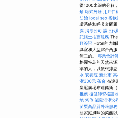
從1000米深的分
燴
歐式外燴
用戶口
防治
local seo
餐飲
環系統和呼吸道問題。
薦
消毒公司
護照代
記帳士推薦服務
The
拜簽證
Hotel的
具室和大型露台西服
無二的。
專業會計
格麗特島的天然來
準的人，以便根據
水
安養院 新北市
高
潔300元
茶會
布達佩
皇冠廣場布達佩斯（C
推薦
復健師資格證
地
塔位
滅鼠清潔公
苗栗高品質外燴服
起家庭風味的菜餚