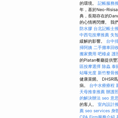
的環境。
記帳服務
年，基於Neo-Ris
典，長期存在的Da
的心情將閃爍。 我
防水膠
台北記帳士
中西屯按摩推薦
失
緩解的影響。
台中
掃阿姨
二手攤車回
搬家費用
吧檯桌
護
的Platan餐廳
區按摩選擇
除蟲
泰
站曝光度
新竹整骨
健康菜餚。 DHS
病。
台中水療療程
天母推拿推薦
辦護
的解決辦法
seo 意
的客人。
室內設計
薦
seo services
身
CPA Firm服務介紹