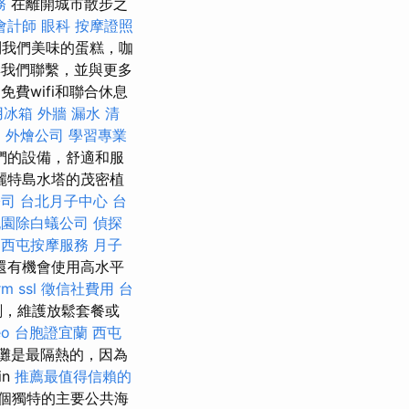
務
在離開城市散步之
會計師
眼科
按摩證照
到我們美味的蛋糕，咖
與我們聯繫，並與更多
費wifi和聯合休息
用冰箱
外牆 漏水
清
司
外燴公司
學習專業
們的設備，舒適和服
麗特島水塔的茂密植
公司
台北月子中心
台
桃園除白蟻公司
偵探
西屯按摩服務
月子
還有機會使用高水平
rm
ssl
徵信社費用
台
劃，維護放鬆套餐或
o
台胞證宜蘭
西屯
灘是最隔熱的，因為
in
推薦最值得信賴的
有一個獨特的主要公共海