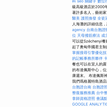
科
seo 關鍵字
數位
級高級酒店於200
著許多名人，藝術
醫美
護照換發
全瓷
人海灘的詳細信息，
agency
台南台胞證
位
天母撥筋療法
成
可以從Széchen
起了奧匈帝國君主
掌握搜尋引擎優化技
的記帳事務所夥伴
餐也可以在宜人的露
的布達佩斯中心，位於
康週末。 布達佩斯
我們瑪格麗特島酒店的Da
台胞證台南
台胞證
整復服務推薦
台中
拿師資格證照
會議
GOOGLE ANALYTI