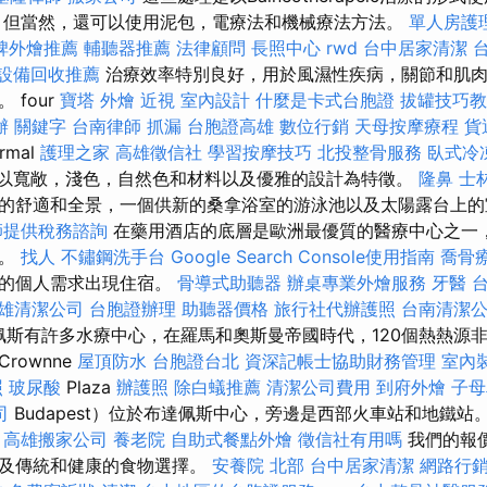
解，但當然，還可以使用泥包，電療法和機械療法方法。
單人房護
碑外燴推薦
輔聽器推薦
法律顧問
長照中心
rwd
台中居家清潔
設備回收推薦
治療效率特別良好，用於風濕性疾病，關節和肌肉
 four
寶塔
外燴
近視
室內設計
什麼是卡式台胞證
拔罐技巧
辦
關鍵字
台南律師
抓漏
台胞證高雄
數位行銷
天母按摩療程
貨
rmal
護理之家
高雄徵信社
學習按摩技巧
北投整骨服務
臥式冷
內部以寬敞，淺色，自然色和材料以及優雅的設計為特徵。
隆鼻
士
的舒適和全景，一個供新的桑拿浴室的游泳池以及太陽露台上的
師提供稅務諮詢
在藥用酒店的底層是歐洲最優質的醫療中心之一
源。
找人
不鏽鋼洗手台
Google Search Console使用指南
喬骨
您的個人需求出現住宿。
骨導式助聽器
辦桌專業外燴服務
牙醫
雄清潔公司
台胞證辦理
助聽器價格
旅行社代辦護照
台南清潔
斯有許多水療中心，在羅馬和奧斯曼帝國時代，120個熱熱源非常
rownne
屋頂防水
台胞證台北
資深記帳士協助財務管理
室內
照
玻尿酸
Plaza
辦護照
除白蟻推薦
清潔公司費用
到府外燴
子母
司
Budapest）位於布達佩斯中心，旁邊是西部火車站和地鐵站
務
高雄搬家公司
養老院
自助式餐點外燴
徵信社有用嗎
我們的報
以及傳統和健康的食物選擇。
安養院 北部
台中居家清潔
網路行