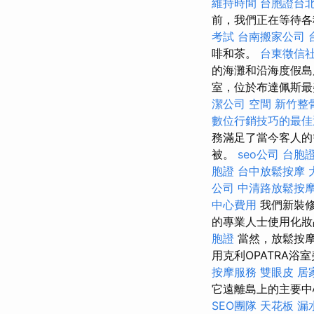
維持時間
台胞證台
前，我們正在等待各
考試
台南搬家公司
啡和茶。
台東徵信
的海灘和沿海度假島
室，位於布達佩斯
潔公司
空間
新竹整
數位行銷技巧的最佳
務滿足了當今客人
被。
seo公司
台胞
胞證
台中放鬆按摩
公司
中清路放鬆按
中心費用
我們新裝修
的專業人士使用化妝
胞證
當然，放鬆按摩
用克利OPATRA
按摩服務
雙眼皮
居
它遠離島上的主要
SEO團隊
天花板 漏