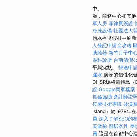
中。
廳，商務中心和其他
單人房
菲律賓簽證
冷凍設備
社團法人
康水療度假村中刷
人登記申請全攻略
助聽器
新竹月子中
眼科診所
台南清潔
平與沈默。
快速申
漏水
廣泛的個性化健
DHSR瑪格麗特島（
證
Google商家檔案
抓姦協助
會計師證
按摩技術專班
裝潢
Island）於19
員
深入了解SEO的
美做臉
廚房器具
長
員
這是在首都中心建