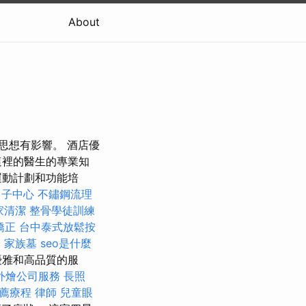
About
思想有影響。 酒店優
這裡的醫生的專業知
運動計劃和功能培
月子中心
不鏽鋼流理
家清潔
整骨學徒訓練
矯正
台中泰式放鬆按
家
家族墓
seo是什麼
的優雅和高品質的服
外燴公司服務
長照
薦療程
律師
兒童眼