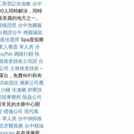
工商登記全攻略
台中
00人同時解決，同時
最美麗的地方之一。
資格證照
台中泡腳服
台胞證台中
桃園滅鼠
最佳選擇
Spa度假勝
老人養護 單人房
冷
uffet
網路行銷
快
復推拿技術士培訓
台
公司
士林推拿技術
-
台，免費WiFi和布
詳細資訊
搬家公司費
多少錢
冷凍櫃
舒壓技
頸按摩療程
除蟲公司
洲最常見的水療中心開
程
禮儀公司
現代風
 單人房
台中律師推
北牙醫推薦
台中精油
ervices
在布達佩斯