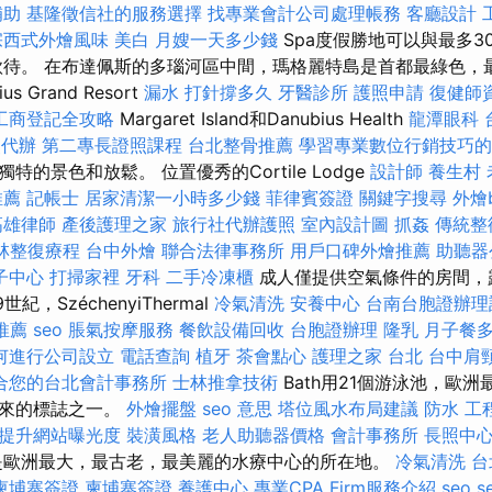
補助
基隆徵信社的服務選擇
找專業會計公司處理帳務
客廳設計
宗西式外燴風味
美白
月嫂一天多少錢
Spa度假勝地可以與最多3
的款待。 在布達佩斯的多瑙河區中間，瑪格麗特島是首都最綠色，
 Grand Resort
漏水 打針撐多久
牙醫診所
護照申請
復健師
工商登記全攻略
Margaret Island和Danubius Health
龍潭眼科
照代辦
第二專長證照課程
台北整骨推薦
學習專業數位行銷技巧的
的景色和放鬆。 位置優秀的Cortile Lodge
設計師
養生村
推薦
記帳士
居家清潔一小時多少錢
菲律賓簽證
關鍵字搜尋
外燴b
高雄律師
產後護理之家
旅行社代辦護照
室內設計圖
抓姦
傳統整
林整復療程
台中外燴
聯合法律事務所
用戶口碑外燴推薦
助聽器
子中心
打掃家裡
牙科
二手冷凍櫃
成人僅提供空氣條件的房間，露
紀，SzéchenyiThermal
冷氣清洗
安養中心
台南台胞證辦理
推薦
seo
脹氣按摩服務
餐飲設備回收
台胞證辦理
隆乳
月子餐
何進行公司設立
電話查詢
植牙
茶會點心
護理之家 台北
台中肩
合您的台北會計事務所
士林推拿技術
Bath用21個游泳池，歐
以來的標誌之一。
外燴擺盤
seo 意思
塔位風水布局建議
防水 工
，提升網站曝光度
裝潢風格
老人助聽器價格
會計事務所
長照中心
是歐洲最大，最古老，最美麗的水療中心的所在地。
冷氣清洗
台
柬埔寨簽證
柬埔寨簽證
養護中心
專業CPA Firm服務介紹
seo s