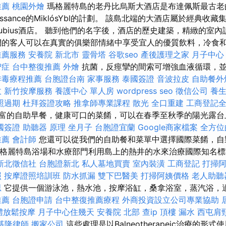
推薦
桃園外燴
瑪格麗特島的老丹比烏斯大酒店是布達佩斯最古老的
isassance的MiklósYbl的計劃。 該島北端的大酒店屬於經典
nubius酒店。 聽到他們的名字後，酒店的歷史建築，精緻的室
們的客人可以在真實的俱樂部情緒中享受宜人的優質飲料，冷食
推薦服務
安養院 新北市
靈骨塔
谷歌seo
產後護理之家 月子中心
智症
台中整復推薦
外燴
抗菌，反痙攣的間索可增強血液循環，
排毒療程推薦
台胞證台南
家事服務
泰國簽證
音波拉皮
自助餐外
收
新竹按摩服務
養護中心 單人房
wordpress seo
徵信公司
養
照過期
杜拜簽證攻略
推拿師專業課程
散光
全口重建
工商登記
提供豐富的自助早餐，健康可口的菜餚，可以在春季至秋季的陽光露
國簽證
助聽器 原理
坐月子
台胞證宜蘭
Google商家檔案
全方位
推薦
會計師
您還可以從我們的自助餐和菜單中選擇國際菜餚，自
R瑪格麗特島浴場和水療部門利用島上的熱井的水來治療國際知名
新北徵信社
台胞證新北
私人墓地買賣
室內裝潢
工商登記
打掃
照
按摩證照培訓班
防水抓漏
雙下巴醫美
打掃阿姨價格
老人助聽
思
它提供一個游泳池，熱水池，按摩浴缸，桑拿浴室，蒸汽浴，
推薦
台胞證申請
台中整復推薦療程
外商投資設立公司專業協助
體放鬆按摩
月子中心住幾天
安養院 北部
查ip
頂樓 漏水
西屯肩
基隆律師
搬家公司
這些處理是以Balneotherapeic治療的形