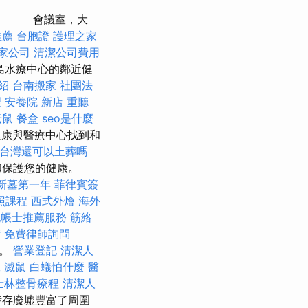
會議室，大
推薦
台胞證
護理之家
家公司
清潔公司費用
島水療中心的鄰近健
介紹
台南搬家
社團法
裡
安養院 新店
重聽
老鼠
餐盒
seo是什麼
健康與醫療中心找到和
台灣還可以土葬嗎
和保護您的健康。
新墓第一年
菲律賓簽
照課程
西式外燴
海外
記帳士推薦服務
筋絡
術
免費律師詢問
性。
營業登記
清潔人
工
滅鼠
白蟻怕什麼
醫
士林整骨療程
清潔人
倖存廢墟豐富了周圍