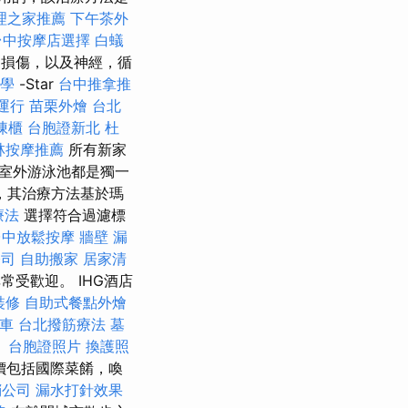
理之家推薦
下午茶外
台中按摩店選擇
白蟻
損傷，以及神經，循
教學
-Star
台中推拿推
運行
苗栗外燴
台北
凍櫃
台胞證新北
杜
林按摩推薦
所有新家
室外游泳池都是獨一
，其治療方法基於瑪
療法
選擇符合過濾標
台中放鬆按摩
牆壁 漏
公司
自助搬家
居家清
受歡迎。 IHG酒店
裝修
自助式餐點外燴
車
台北撥筋療法
墓
。
台胞證照片
換護照
價包括國際菜餚，喚
銷公司
漏水打針效果