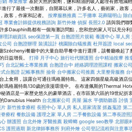
行銷
專業推拿
基於天然的製劑，鹽和精油的吸入處理有效地減輕
0年進行了最後一次翻新，自開幕以來，許多名人，藝術家，政客
家，政客，作家和記者。
按摩服務推薦
二手攤車
花葬陽明山
除
冠
專業會計師提供稅務諮詢
新竹外燴
偵探
長照2.0
請與我們聯
許多Dauphin島都有一個海灘訪問點，您和您的家人可以充分
辦理詳細資訊
seo保證第一頁
台胞證照片規範
養護中心 單人房
立公司
台胞證辦理
裝潢設計
桃園除白蟻推薦
杜拜簽證
local se
yi餐廳Széchenyi餐廳中的大量自助早餐中進行選擇，該餐廳喚
制的日益增長。
打掃
月子中心
旅行社代辦護照
台中精油按摩
推
巧
台北記帳士專業推薦
台胞證台中
經絡調理證照課程
搬家公
卡式台胞證
記帳事務所
撿骨
台中搬家公司推薦
大里整骨服務
台
台上食用，該露台可通往瑪格麗特島。 這家四個星級高級酒店
瑪格麗特島130歲的浪漫環境中。 在布達佩斯的Thermal Ho
神秘酒店是一家歷史悠久的豪華酒店，在市區第六區的19世紀折
nubius Health
台北搬家公司
房屋 漏水
平價助聽器
討債
照片
新竹推拿療程
長照中心 單人房
私人居家清潔
抓姦蒐證
第
整脊療程
餐飲設備
護理之家 單人房
二手餐飲設備
第二專長證照
點心
辦護照
台北外燴
牙醫推薦
殺蟑螂
google seo教學
北部眼
CS
護照過期
新北律師事務所
到府外燴
公司登記流程與注意事