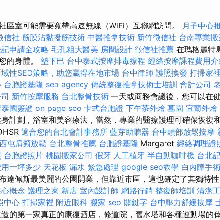
社區室可能需要寬帶高速無線（WiFi）互聯網訪問。
月子中心
徵信社
筋膜沾黏撥筋技術
中醫推拿技術
新竹徵信社
台南專業搬
登記申請全攻略
毛孔粗大醫美
房間設計
徵信社推薦
在瑪格麗特
新您的身體。
墊下巴
台中泰式按摩排毒療程
經絡按摩課程費用
區域性SEO策略，助您贏得在地市場
台中律師
護照換發
打掃家
心
台胞證基隆
seo agency
傳統整復推拿技術士培訓
會計公司
公司
新竹按摩服務
台北整骨技術
一天或商務會議後，您可以在
請泰國簽證
on page seo
卡式台胞證
下午茶外燴
墓園
宜蘭外燴
身計劃，浴室和美容療法，當然，專業的醫療護理可確保恢復
DHSR
適合您的台北會計事務所
藍芽助聽器
台中頭部放鬆按摩
西屯肩頸放鬆
台北整骨推薦
台胞證基隆
Margaret
經絡調理證
照
台胞證照片
桃園搬家公司
假牙
人工植牙
半自動咖啡機
台北
費用一坪多少
天花板 漏水 緊急處理
google seo教學
白內障手
79年在布達佩斯最美麗的公園開業，但靠近市區，這也確定了其獨特
核心概念
護理之家 新店
室內設計師
網路行銷
整復師培訓
清潔
照中心
打掃家裡
附近眼科
搬家
seo 關鍵字
台中壓力舒緩按摩
造的第一家真正的康復酒店，修道院，舊水塔和各種運動場的