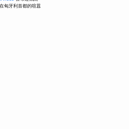
在匈牙利首都的喧囂