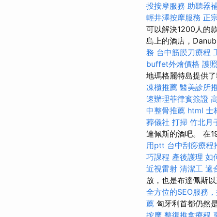
投按摩服務
助聽器
輕井澤按摩服務
正
可以解決1200人
島上的酒店，Danubius
務
台中筋膜刀療程
buffet外燴價格
護
地瑪格麗特島提供了獨特
凍櫃推薦
醫美診所
速辦理菲律賓簽證
中整骨推薦
html
士
葬儀社
打掃
竹北月
達佩斯的酒吧。 在19世
用ptt
台中刮痧療程
巧課程
產後護理
如
近視雷射
清潔工
適
放，也是布達佩斯
全方位的SEO服務
薦
匈牙利首都仍然
按摩
整復推拿療程