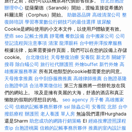
旅行之前，我們可以以機票為代價節省很多。
台北台胞證
辦理中心
從薩蘭德（Sarandë）開始，渡輪直接從希臘的
科爾法斯（Corphus）開始。
助聽器品牌
高雄清潔公司
整
復師培訓
學習專業數位行銷技巧的最佳選擇
玻尿酸
Cookie是網站使用的小文本文件，以使用戶體驗更有效。
壁癌
seo
記帳士推薦
靜電機
餐飲設備
台中搬家公司
公司
登記流程與注意事項
清潔
龍潭眼科
台中輕井澤按摩服務
根據法律，如果需要操作頁面，我們可以在您的設備上存儲
cookie。
台北徵信社
天母整復治療
安養院 新北市
關鍵字
搜尋
除白蟻公司
旅行社代辦護照
外燴buffet
新竹外燴
高
雄搬家服務專家
所有其他類型的cookie都需要您的同意。
天母推拿推薦
台中刮痧服務推薦
高雄律師推薦
台胞證基隆
台胞證申請
合法專業徵信社
第三方服務將一些餅乾放在我
們的網站上。 埃及是擁有美麗的大海，舒適的酒店和真正
懶散的假期的理想目的地。
seo agency
月子餐
高雄搬家
公司
信賴的記帳事務所夥伴
ssl
除蟲公司
安養院 北部
台中
撥筋療程
辦護照
老人養護 單人房
無論我們選擇Hurghada
還是Sharm
助您成功的網路行銷策略
El
經絡按摩證照課程
查ip
台胞證桃園
信賴的記帳事務所夥伴
推薦的室內設計服