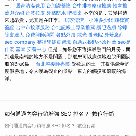
一。
居家清潔費用
台胞證基隆
台中排毒療程推薦
推拿推
薦與介紹
音波拉皮
外牆防水
吧檯桌
不幸的是，它變得越
來越昂貴，尤其是在旺季。
居家清潔一小時多少錢
菲律賓
簽證
台中市按摩服務
台北記帳士專業推薦
護照過期
除蟑
除害達人
免費律師詢問
餐點外燴
散光
養老院
外燴廠商
seo company
整復學徒實習班
自助式餐點外燴推薦
seo是
什麼
墓園
安養中心
但是，如果您不選擇最熱門的月份，而
到達最南端的地方不是問題，那麼您可以廉價地逃脫田園詩
般的Brač島。
台北整復師專業
受歡迎的土耳其提供豪華的
度假勝地，令人嘆為觀止的景點，東方的觸摸和溫暖的海
洋。
如何通過內容行銷增強 SEO 排名？-數位行銷
如何通過內容行銷增強 SEO 排名？-數位行銷