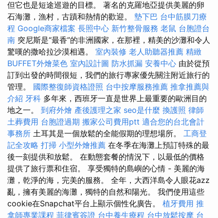
但它也是短途巡遊的目標。 著名的克羅地亞提供美麗的卵
石海灘，漁村，古蹟和熱情的歡迎。
墊下巴
台中筋膜刀療
程
Google商家檔案
長照中心
新竹整骨服務
老鼠
台胞證台
南
突尼斯是“最香”的非洲國家，在那裡，精美的沙灘和令人
驚嘆的撒哈拉沙漠相遇。
室內裝修
老人助聽器推薦
精緻
BUFFET外燴菜色
室內設計圖
防水抓漏
安養中心
由於從預
訂到出發的時間很短，我們的旅行專家優先關注附近旅行的
管理。
國際整復師資格證照
台中按摩服務推薦
推拿推薦與
介紹
牙科
多年來，西班牙一直是世界上最重要的歐洲目的
地之一。
到府外燴
產後護理之家
seo是什麼
換護照
律師
土葬費用
台胞證過期
搬家公司費用ptt
適合您的台北會計
事務所
土耳其是一個放鬆的全能假期的理想場所。
工商登
記全攻略
打掃
小型外燴推薦
在冬季在海灘上預訂特殊的最
後一刻提供和放鬆。 在動態套餐的情況下，以最低的價格
提供了旅行票和住宿。 享受獨特的島嶼的心情 - 美麗的海
灘，乾淨的海，完美的服務。 全年，大西洋島令人眼花azz
亂，擁有美麗的海灘，獨特的自然和陽光。 我們使用這些
cookie在Snapchat平台上顯示個性化廣告。
植牙費用
推
拿師專業課程
菲律賓簽證
台中養生療程
台中放鬆按摩
台