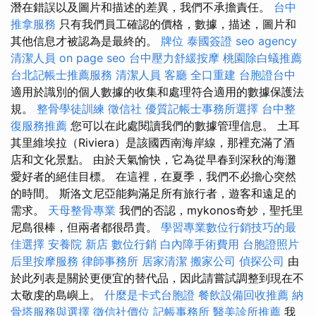
潛在錯誤以及圖片和描述的差異，我們不承擔責任。
台中
推拿服務
只有我們員工確認的價格，數據，描述，圖片和
其他信息才被認為是最終的。
牌位
泰國簽證
seo agency
清潔人員
on page seo
台中壓力舒緩按摩
桃園除白蟻推薦
台北記帳士推薦服務
清潔人員
客廳
全口重建
台胞證台中
適用於識別的個人數據的收集和處理符合適用的數據保護法
規。
整骨學徒訓練
徵信社
優質記帳士事務所選擇
台中整
復服務推薦
您可以在此處閱讀我們的數據管理信息。 土耳
其里維埃拉（Riviera）是該國西南海岸線，那裡充滿了酒
店和文化景點。 由於天氣愉快，它為從早春到深秋的海灘
愛好者的絕佳目標。 在這裡，在夏季，我們不必擔心突然
的時間。 斯洛文尼亞能夠滿足所有旅行者，遊客和遠足的
需求。
天母整骨專業
我們的否認，mykonos奇妙，聖托里
尼島很棒，但兩者都很昂貴。
學習專業數位行銷技巧的最
佳選擇
安養院 新店
數位行銷
白內障手術費用
台胞證照片
后里按摩服務
律師事務所
居家清潔
搬家公司
偵探公司
由
於此列表是關於更便宜的替代品，因此請嘗試調整到現在不
太敬虔的島嶼上。
什麼是卡式台胞證
餐飲設備回收推薦
納
骨塔服務與選擇
徵信社價位
記帳事務所
醫美診所推薦
我