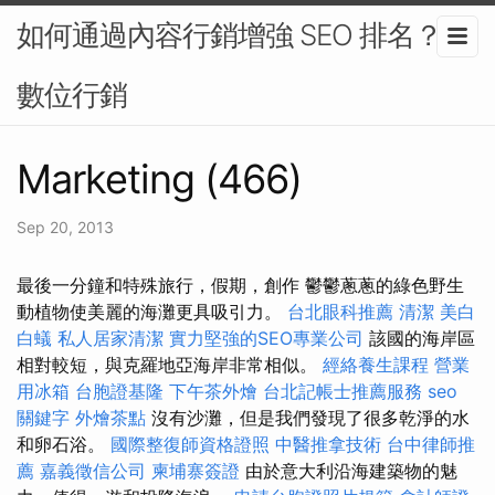
如何通過內容行銷增強 SEO 排名？-
數位行銷
Marketing (466)
Sep 20, 2013
最後一分鐘和特殊旅行，假期，創作 鬱鬱蔥蔥的綠色野生
動植物使美麗的海灘更具吸引力。
台北眼科推薦
清潔
美白
白蟻
私人居家清潔
實力堅強的SEO專業公司
該國的海岸區
相對較短，與克羅地亞海岸非常相似。
經絡養生課程
營業
用冰箱
台胞證基隆
下午茶外燴
台北記帳士推薦服務
seo
關鍵字
外燴茶點
沒有沙灘，但是我們發現了很多乾淨的水
和卵石浴。
國際整復師資格證照
中醫推拿技術
台中律師推
薦
嘉義徵信公司
柬埔寨簽證
由於意大利沿海建築物的魅