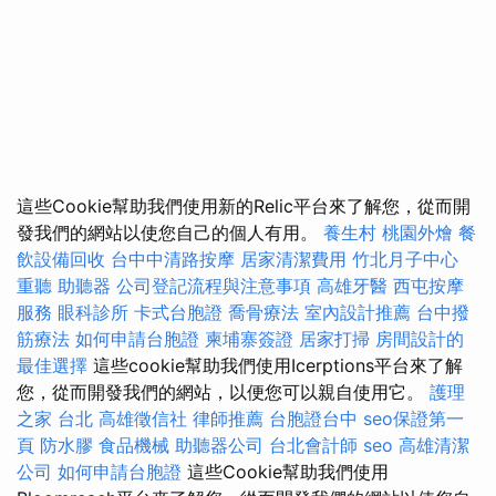
這些Cookie幫助我們使用新的Relic平台來了解您，從而開
發我們的網站以使您自己的個人有用。
養生村
桃園外燴
餐
飲設備回收
台中中清路按摩
居家清潔費用
竹北月子中心
重聽 助聽器
公司登記流程與注意事項
高雄牙醫
西屯按摩
服務
眼科診所
卡式台胞證
喬骨療法
室內設計推薦
台中撥
筋療法
如何申請台胞證
柬埔寨簽證
居家打掃
房間設計的
最佳選擇
這些cookie幫助我們使用Icerptions平台來了解
您，從而開發我們的網站，以便您可以親自使用它。
護理
之家 台北
高雄徵信社
律師推薦
台胞證台中
seo保證第一
頁
防水膠
食品機械
助聽器公司
台北會計師
seo
高雄清潔
公司
如何申請台胞證
這些Cookie幫助我們使用