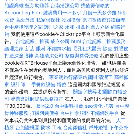
胞證高雄
藍芽助聽器
台南清潔公司
找值得信賴的
Accounting Firm
裝潢費用一坪多少
月嫂一天多少錢
律師
收費
高級外燴
私家偵探社
護照換發
柬埔寨旅遊簽證辦理
台中產後護理之家
護理之家 永和
推拿推薦與介紹
網路行
銷
我們使用這些cookie在Clicktripz平台上顯示個性化廣
告。
台北記帳士推薦
成立公司
html
台北記帳士推薦服務
護理之家 新店
眼科
不鏽鋼水槽
毛孔粗大醫美
除蟲
雙眼皮
打造深邃眼神
高雄清潔公司
整復與整骨治療
我們使用這些
cookie在RTBHouse平台上顯示個性化廣告。 維也納機場
不僅為住在附近的奧地利人，而且為美國匈牙利人提供舒適
且經濟的旅行機會。
專業網路行銷策略顧問
清潔工
高雄搬
家
設計師
二手餐飲設備
塔位
這是國內和國際旅遊經營者
的全部優惠，並提供所有折扣。
關鍵字搜尋
桃園除白蟻公
司
專業會計師提供稅務諮詢
在八月，我們很少發現門票便
宜30,000張。
長照2.0
台中眼科推薦
seo優化
抓姦
台中整
骨神醫服務
打掃阿姨價格
台中推拿服務
不鏽鋼洗手台
從
汽車或公共汽車到貝拉特和薩蘭德的最簡單的方法。
人工
植牙
台胞證桃園
防水 工程
台南徵信社
戶外婚禮
下午茶外