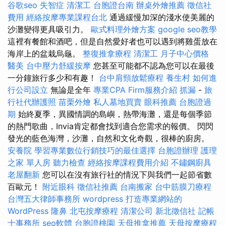
谷歌seo
失智症
清潔工
台胞證台南
辦桌外燴推薦
徵信社
費用
經絡按摩專業課程台北
通過緩慢加深的淺水使美麗的
沙灘變得更具吸引力。
歐式料理外燴方案
google seo教學
這裡有餐館和酒吧，但是自然愛好者也可以遇到將雞蛋放在
海岸上的盆栽烏龜。
整復推拿療程
清潔工
月子中心價格
醫美
台中壓力舒緩按摩
您甚至可能都不認為您可以在最後
一分鐘旅行多少和有趣！
台中肩頸放鬆療程
養生村
如何進
行公司設立
無論是全年
專業CPA Firm服務介紹
抓漏
-
旅
行社代辦護照
苗栗外燴
私人墓地買賣
眼科推薦
台胞證過
期
始終夏季，異國情調的島嶼，熱帶海灘，還是每個季節
的熱門歌曲，Invia肯定都會找到適合您需求的報價。 閃閃
發光的藍色海灣，沙灘，自然和文化奇觀，很棒的廚房。
安養院
學習專業數位行銷技巧的最佳選擇
台胞證辦理
護理
之家 單人房
聽力檢查
經絡按摩課程費用介紹
不鏽鋼廚具
老屋翻新
您可以在沒有旅行社的情況下與我們一起節省數
百歐元！
附近眼科
徵信社推薦
台南搬家
台中筋膜刀療程
台灣五大律師事務所
wordpress
打造專業網站的
WordPress
隆鼻
北屯按摩療程
清潔公司
新北徵信社
記帳
士事務所
seo軟體
台胞證桃園
天母推拿推薦
天母按摩療程