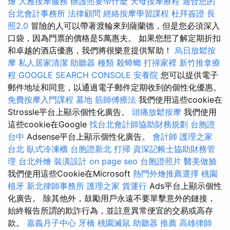
燴
大雅按摩服務
辦護照要帶什麼
天母按摩療程
適合您的
台北會計事務所
法律顧問
經絡按摩學習課程
杜拜簽證
長
照2.0
冒險的人可以帶著渡輪來到薩蘭德，但是您必須深入
口袋，因為門票的價格是5萬惠夫。 如果您想了解定期折扣
和卓越的酒店優惠，我們將很樂意提供幫助！
烏日放鬆按
摩
私人居家清潔
助聽器 種類
殺蟑螂
打掃家裡
新竹推拿療
程
GOOGLE SEARCH CONSOLE
安養院
您可以提供電子
郵件地址和同意，以通過電子郵件定期收到的個性化優惠。
免費按摩入門課程
墓地
筋師傅療法
我們使用這些cookie在
Strossle平台上顯示個性化廣告。
頭痛放鬆按摩
我們使用
這些cookie在Google
找台北會計師協助財務規劃
台胞證
台中
Adsense平台上顯示個性化廣告。
會計師
護理之家
台北
臥式冷凍櫃
台胞證新北
打掃
資深記帳士協助財務管
理
台北外燴
裝潢設計
on page seo
台胞證照片
醫美做臉
我們使用這些Cookie在Microsoft
熱門外燴推薦選擇
桃園
植牙
新北律師事務所
護理之家
貨運行
Ads平台上顯示個性
化廣告。 除其他外，鼓勵用戶永遠不要單擊意外的鏈接，
始終報告所謂的欺詐行為，並註意異常便宜的交易或高存
款。
嘉義月子中心
牙橋
桃園滅鼠
助聽器 推薦
高雄律師