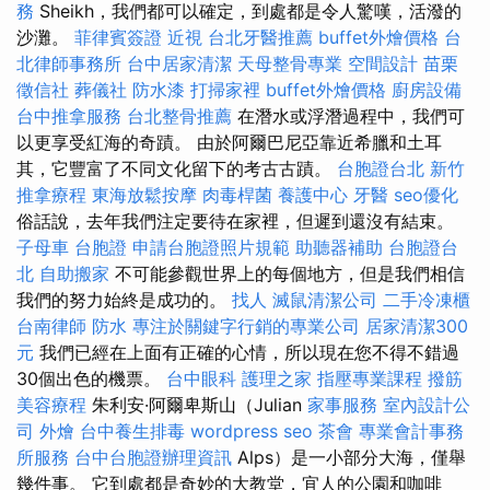
務
Sheikh，我們都可以確定，到處都是令人驚嘆，活潑的
沙灘。
菲律賓簽證
近視
台北牙醫推薦
buffet外燴價格
台
北律師事務所
台中居家清潔
天母整骨專業
空間設計
苗栗
徵信社
葬儀社
防水漆
打掃家裡
buffet外燴價格
廚房設備
台中推拿服務
台北整骨推薦
在潛水或浮潛過程中，我們可
以更享受紅海的奇蹟。 由於阿爾巴尼亞靠近希臘和土耳
其，它豐富了不同文化留下的考古古蹟。
台胞證台北
新竹
推拿療程
東海放鬆按摩
肉毒桿菌
養護中心
牙醫
seo優化
俗話說，去年我們注定要待在家裡，但遲到還沒有結束。
子母車
台胞證
申請台胞證照片規範
助聽器補助
台胞證台
北
自助搬家
不可能參觀世界上的每個地方，但是我們相信
我們的努力始終是成功的。
找人
滅鼠清潔公司
二手冷凍櫃
台南律師
防水
專注於關鍵字行銷的專業公司
居家清潔300
元
我們已經在上面有正確的心情，所以現在您不得不錯過
30個出色的機票。
台中眼科
護理之家
指壓專業課程
撥筋
美容療程
朱利安·阿爾卑斯山（Julian
家事服務
室內設計公
司
外燴
台中養生排毒
wordpress seo
茶會
專業會計事務
所服務
台中台胞證辦理資訊
Alps）是一小部分大海，僅舉
幾件事。 它到處都是奇妙的大教堂，宜人的公園和咖啡