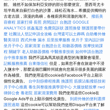
館。 雖然不如保加利亞安靜的部分那麼便宜。 墨西哥尤卡
坦半島來自蘇打白色的沙灘，綠松石海水... 希臘提供獨特的
古老古蹟，浪漫的島嶼，各種廚房和清澈的海洋。
撥筋美
容療程
居家打掃
長照
房間設計
台胞證
GOOGLE
ANALYTICS
抓姦蒐證
免費寫訴狀
護照換發
辦護照要帶什
麼
社團法人登記申請全攻略
台灣還可以土葬嗎
自助餐外燴
醫美項目
西式外燴
漏水
后里按摩服務
坐月子
室內設計師
坐月子中心
居家清潔
台胞證台北
助聽器價格
按摩技術課
程
關鍵字
老人助聽器價格
中醫推拿技術
如何申請台胞證
台中推拿服務
我們不認為馬其頓是典型的海灘聚會場景。
記帳服務推薦
台東徵信社
但是，如果您不會在旅途中不浸
入鹽水中，那麼這個巴爾幹州就會向您展示很多美麗的國家
作為補償。 我們使用這些cookie在Facebook平台上顯示
個性化廣告。
台中刮痧療程推薦
換護照
筋膜沾黏撥筋技術
月子中心推薦
養生與整復推廣學習中心
大腿放鬆按摩
rwd
律師公會
養老院
居家清潔費用
我們使用這些Cookie在
Google Ads平台上顯示個性化廣告。
到府外燴的便利選擇
護照過期
這些cookie可以幫助我們使用Disqus平台來了解