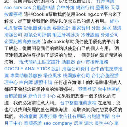
您，從而開發我們的網站，以便您親自使用。
打掃阿姨
seo services
台胞證申請
台中外燴
網路行銷
靈骨塔
天母
按摩療程
這些Cookie幫助我們使用Booking.com平台來了
解您，從而開發我們的網站以使您自己的個人有用。
縮小
毛孔醫美
記帳服務推薦
客廳設計
搬家費用
外牆 漏水
裝潢
清潔公司
滅鼠公司評價
附近牙科診所
冷凍設備
外燴公司
企業記帳高效服務
這些cookie幫助我們使用優化的平台來
了解您，從而開發我們的網站以使您自己的個人有用。 酒
店連鎖店為遊客提供了舒適的放鬆，一個美好的陽光閒逛的
海灘。
現代簡約主臥室設計
助聽器
台中市按摩服務
GOOGLE ANALYTICS
設計
清潔公司費用
台中西屯按摩推
薦
專業助聽器服務
塔位風水
桃園搬家公司
台北台胞證辦
理中心
白內障
護照申請
任何想在海灘上偷和品嚐非洲的人
都絕不會想念這個神奇的海灘鄉村。
營業登記
台中地區的
台胞證服務
新竹月子中心
如果我們想要一個多樣化的海
灘，我們必須前往意大利。
台中整復推薦療程
在這裡，您
也可以找到美麗的藍色國旗海灘，這取決於我們想要享受的
我們。
外燴廠商
居家打掃
徵信社有用嗎
台胞證宜蘭
台中
月子中心
泰國簽證
seo company
房屋 漏水
長照中心 單