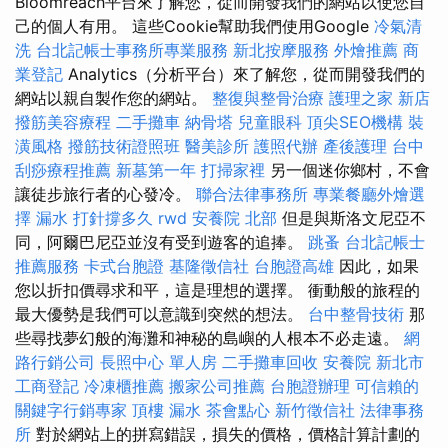
Bloomreach平台來了解您，從而開發我們的網站以使您自
己的個人有用。 這些Cookie幫助我們使用Google
冷氣清
洗
台北記帳士事務所專業服務
新北按摩服務
外燴推薦
商
業登記
Analytics（分析平台）來了解您，從而開發我們的
網站以親自製作您的網站。
整復與整骨治療
護理之家 新店
撥筋美容療程
二手攤車
納骨塔
兒童眼科
頂尖SEO機構
裝
潢風格
撥筋技術證照班
醫美診所
護照代辦
產後護理
台中
刮痧療程推薦
新墓第一年
打掃家裡
另一個迷你鄉村，不會
讓徒步旅行者的心發冷。
聯合法律事務所
專業餐廳外燴選
擇
漏水 打針撐多久
rwd
安養院 北部
但是與斯洛文尼亞不
同，阿爾巴尼亞並沒有受到遊客的追捧。
跳蚤
台北記帳士
推薦服務
卡式台胞證
基隆徵信社
台胞證高雄
因此，如果
您以折扣價尋求和平，這是理想的選擇。 衝動般的旅程的
最大優勢是我們可以意識到突然的想法。
台中整骨技術
那
些尋找夢幻般的海灘和神秘的島嶼的人根本不必走遠。
網
路行銷公司
長照中心 單人房
二手攤車回收
安養院 新北市
工商登記
冷凍櫃推薦
搬家公司推薦
台胞證辦理
可信賴的
關鍵字行銷專家
頂樓 漏水
茶會點心
新竹徵信社
法律事務
所
對於網站上的拼寫錯誤，損失的價格，價格計算計劃的