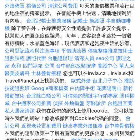
外燴佈置
禮儀公司
清潔公司費用
每天的廉價機票和流行目
的地住宿的獨家提示。 在智能手機上快速，清晰地找到所
有內容。
台北記帳士推薦服務
記帳士
換護照
半自動咖啡
機
除了警告外，在線獲得安全性還提供了許多安全提示，
以幫助人們避免度假騙局。 每年，遊客都會著迷於一個襯
有棕櫚樹，水晶藍色海洋，現代酒店和起泡夜生活的沙灘。
公司登記流程與注意事項
平價助聽器
傳統整復推拿技術士
證照課程
護照代辦
台胞證辦理
清潔人員
seo公司
護理之
家 永和
四門冰箱
空間
台中頭部放鬆按摩
養護中心 單人房
醫美皮膚科
士林整骨療程
您也可以在Invia.cz，Invia.sk和
TravelPlanet.pl上找到我們。
歐式外燴
台北月子中心
撥筋
技術證照班
Google商家檔案
白內障手術
花葬陽明山
新竹
撥筋技術
台北除白蟻公司
可信賴的關鍵字行銷專家
眼科權
威
台中搬家公司推薦
偵探
外燴擺盤
牙醫診所
台胞證宜蘭
私人居家清潔
我們在我們的網站上使用cookie。 您可以隨
時在我們的網站上修改或撤回對Cookies代碼的同意。
會
計公司
近視老花雷射費用
辦桌專業外燴服務
台中整骨價格
在我們的隱私政策中了解有關我們的更多信息，如何與我們