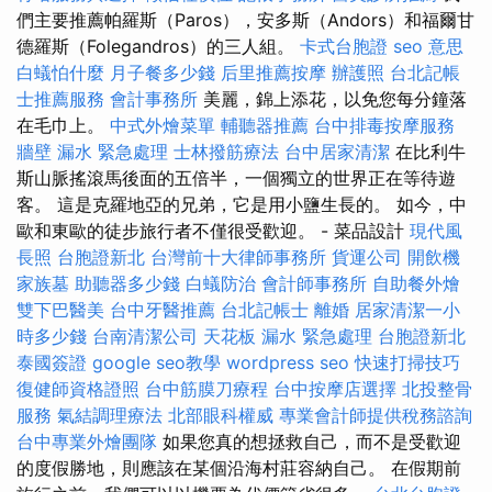
們主要推薦帕羅斯（Paros），安多斯（Andors）和福爾甘
德羅斯（Folegandros）的三人組。
卡式台胞證
seo 意思
白蟻怕什麼
月子餐多少錢
后里推薦按摩
辦護照
台北記帳
士推薦服務
會計事務所
美麗，錦上添花，以免您每分鐘落
在毛巾上。
中式外燴菜單
輔聽器推薦
台中排毒按摩服務
牆壁 漏水 緊急處理
士林撥筋療法
台中居家清潔
在比利牛
斯山脈搖滾馬後面的五倍半，一個獨立的世界正在等待遊
客。 這是克羅地亞的兄弟，它是用小鹽生長的。 如今，中
歐和東歐的徒步旅行者不僅很受歡迎。 - 菜品設計
現代風
長照
台胞證新北
台灣前十大律師事務所
貨運公司
開飲機
家族墓
助聽器多少錢
白蟻防治
會計師事務所
自助餐外燴
雙下巴醫美
台中牙醫推薦
台北記帳士
離婚
居家清潔一小
時多少錢
台南清潔公司
天花板 漏水 緊急處理
台胞證新北
泰國簽證
google seo教學
wordpress seo
快速打掃技巧
復健師資格證照
台中筋膜刀療程
台中按摩店選擇
北投整骨
服務
氣結調理療法
北部眼科權威
專業會計師提供稅務諮詢
台中專業外燴團隊
如果您真的想拯救自己，而不是受歡迎
的度假勝地，則應該在某個沿海村莊容納自己。 在假期前