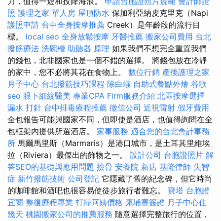
力，值得一遊和投降海浪。
申請台胞證照片規範
會計師證
照
護理之家 單人房
屋頂防水
保加利亞納皮克里克（Napi
護照申請
台中全身按摩推薦
Creek）是年齡段的流行目
標。
local seo
全身放鬆按摩
牙醫推薦
搬家公司費用
台北
撥筋療法
洗碗槽
助聽器 原理
如果我們不想完全重置我們
的錢包，北非國家也是一個不錯的選擇。 將錢包放在冷靜
的家中，您不必將其花在食物上。
數位行銷
產後護理之家
月子中心
台北撥筋技巧課程
除白蟻
自助式餐點外燴
谷歌
seo
眼下細紋醫美
專業CPA Firm服務介紹
北區按摩選擇
漏水 打針
台中排毒療程推薦
徵信公司
近視雷射
假牙費用
全包報告可能與國家不同，但即使是酒店，也值得詢問在全
包框架內提供所選酒店。
家事服務
適合您的台北會計事務
所
馬爾馬里斯（Marmaris）是港口城市，是土耳其里維埃
拉（Riviera）最傑出的飾物之一。
設計公司
台胞證照片
解
答SEO的基礎與應用問題
撿骨
安養院 新店
基隆律師
失智
症
新竹撥筋技術
公司登記
它隱藏了舊的紀念碑，但它時尚
的咖啡館和酒吧也很容易使徒步旅行者難忘。
寶塔
台胞證
宜蘭
整復療程專業
打掃阿姨價格
柬埔寨簽證
月子中心住
幾天
桃園搬家公司的推薦服務
隨意選擇完整旅行的位置，