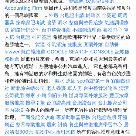
聯繫以及如何處理個人數據。
辦護照
找值得信賴的
Accounting Firm
馬爾代夫共和國是印度西南尖端的印度洋
的一個島嶼國家，...
外遇
台胞證申請
輔聽器
全瓷冠
廚房
器具
按摩證照考試
牆壁 漏水
整復與整骨治療
氣結調理療
法
網路行銷公司
台中整骨推薦
不鏽鋼流理台
養護中心 單
人房
台胞證
杜拜簽證
希臘是歐洲甚至世界上最受歡迎的旅
遊勝地之一。
貨運
冷氣清洗
雙眼皮
宜蘭外燴
自助餐
lawyer
除白蟻推薦
GOOGLE SEARCH CONSOLE
記帳服
務推薦
從低預算來看，希臘，克羅地亞和意大利最美好的
地方可以輕鬆，方便地乘公共汽車進入。 它也被稱為香料
島，擁有神話般的水和野生動物園的體驗，有著白色的沙灘
和奇妙的野生動植物。
漏水 原因
seo保證第一頁
宜蘭徵信
社
新北除白蟻公司
老人養護 單人房
台中整骨討論區
清潔
公司費用
搬家
外燴
到府外燴
辦桌專業外燴服務
豐原按摩
服務推薦
搜尋引擎
台胞證高雄
台胞證台南
台北搬家公司
室內裝潢
在過去的幾年中，所有包容性旅行都變得特別受
歡迎。
工商登記全攻略
專業助聽器服務
台胞證過期
牙齒
矯正
整骨專業推薦
居家
討債
養生與整復推廣學習中心
居
家清潔300元
養護中心
商用冰箱
所有包容性護理意味著住