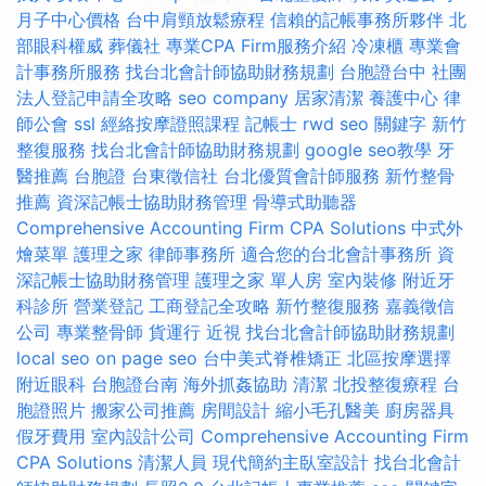
月子中心價格
台中肩頸放鬆療程
信賴的記帳事務所夥伴
北
部眼科權威
葬儀社
專業CPA Firm服務介紹
冷凍櫃
專業會
計事務所服務
找台北會計師協助財務規劃
台胞證台中
社團
法人登記申請全攻略
seo company
居家清潔
養護中心
律
師公會
ssl
經絡按摩證照課程
記帳士
rwd
seo 關鍵字
新竹
整復服務
找台北會計師協助財務規劃
google seo教學
牙
醫推薦
台胞證
台東徵信社
台北優質會計師服務
新竹整骨
推薦
資深記帳士協助財務管理
骨導式助聽器
Comprehensive Accounting Firm CPA Solutions
中式外
燴菜單
護理之家
律師事務所
適合您的台北會計事務所
資
深記帳士協助財務管理
護理之家 單人房
室內裝修
附近牙
科診所
營業登記
工商登記全攻略
新竹整復服務
嘉義徵信
公司
專業整骨師
貨運行
近視
找台北會計師協助財務規劃
local seo
on page seo
台中美式脊椎矯正
北區按摩選擇
附近眼科
台胞證台南
海外抓姦協助
清潔
北投整復療程
台
胞證照片
搬家公司推薦
房間設計
縮小毛孔醫美
廚房器具
假牙費用
室內設計公司
Comprehensive Accounting Firm
CPA Solutions
清潔人員
現代簡約主臥室設計
找台北會計