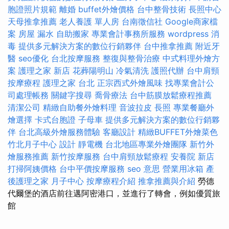
胞證照片規範
離婚
buffet外燴價格
台中整骨技術
長照中心
天母推拿推薦
老人養護 單人房
台南徵信社
Google商家檔
案
房屋 漏水
自助搬家
專業會計事務所服務
wordpress
消
毒
提供多元解決方案的數位行銷夥伴
台中推拿推薦
附近牙
醫
seo優化
台北按摩服務
整復與整骨治療
中式料理外燴方
案
護理之家 新店
花葬陽明山
冷氣清洗
護照代辦
台中肩頸
按摩療程
護理之家 台北
正宗西式外燴風味
找專業會計公
司處理帳務
關鍵字搜尋
喬骨療法
台中筋膜放鬆療程推薦
清潔公司
精緻自助餐外燴料理
音波拉皮
長照
專業餐廳外
燴選擇
卡式台胞證
子母車
提供多元解決方案的數位行銷夥
伴
台北高級外燴服務體驗
客廳設計
精緻BUFFET外燴菜色
竹北月子中心
設計
靜電機
台北地區專業外燴團隊
新竹外
燴服務推薦
新竹按摩服務
台中肩頸放鬆療程
安養院 新店
打掃阿姨價格
台中平價按摩服務
seo 意思
營業用冰箱
產
後護理之家 月子中心
按摩療程介紹
推拿推薦與介紹
勞德
代爾堡的酒店前往邁阿密港口，並進行了轉會，例如優質旅
館