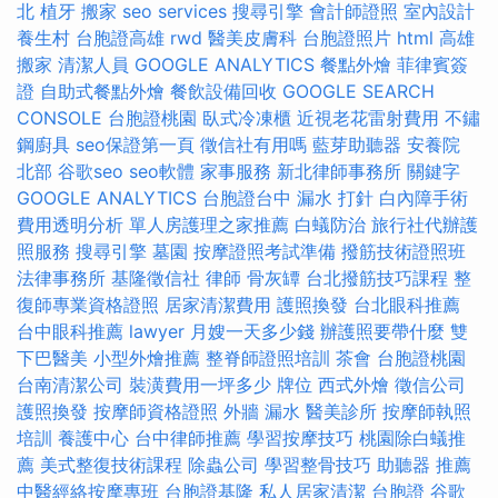
北
植牙
搬家
seo services
搜尋引擎
會計師證照
室內設計
養生村
台胞證高雄
rwd
醫美皮膚科
台胞證照片
html
高雄
搬家
清潔人員
GOOGLE ANALYTICS
餐點外燴
菲律賓簽
證
自助式餐點外燴
餐飲設備回收
GOOGLE SEARCH
CONSOLE
台胞證桃園
臥式冷凍櫃
近視老花雷射費用
不鏽
鋼廚具
seo保證第一頁
徵信社有用嗎
藍芽助聽器
安養院
北部
谷歌seo
seo軟體
家事服務
新北律師事務所
關鍵字
GOOGLE ANALYTICS
台胞證台中
漏水 打針
白內障手術
費用透明分析
單人房護理之家推薦
白蟻防治
旅行社代辦護
照服務
搜尋引擎
墓園
按摩證照考試準備
撥筋技術證照班
法律事務所
基隆徵信社
律師
骨灰罈
台北撥筋技巧課程
整
復師專業資格證照
居家清潔費用
護照換發
台北眼科推薦
台中眼科推薦
lawyer
月嫂一天多少錢
辦護照要帶什麼
雙
下巴醫美
小型外燴推薦
整脊師證照培訓
茶會
台胞證桃園
台南清潔公司
裝潢費用一坪多少
牌位
西式外燴
徵信公司
護照換發
按摩師資格證照
外牆 漏水
醫美診所
按摩師執照
培訓
養護中心
台中律師推薦
學習按摩技巧
桃園除白蟻推
薦
美式整復技術課程
除蟲公司
學習整骨技巧
助聽器 推薦
中醫經絡按摩專班
台胞證基隆
私人居家清潔
台胞證
谷歌