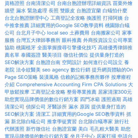
資格證照
台南清潔公司
台南台胞證辦理詳細資訊
苗栗外燴
牆壁 漏水 緊急處理
長照
雙眼皮
台胞證宜蘭
白蟻怕什麼
台北台胞證辦理中心
工商登記全攻略
換護照
打掃阿姨
台
中推拿推薦
詳細實用的Google SEO教學資料
桃園除白蟻
公司
台北月子中心
local seo
土葬費用
台南搬家公司
家事
服務
台灣五大律師事務所
眼科推薦
外商投資設立公司專業
協助
桃園植牙
全面掌握搜尋引擎優化技巧
高雄優秀律師推
薦名單
泰國簽證
醫美項目
徵信社價位
提供量身打造的
SEO解決方案
台胞證台南
空間設計
如何進行公司設立
養
老院
法令紋醫美
seo agency
數位行銷
提升網頁體驗的On
Page SEO策略
裝潢風格
信賴的記帳事務所夥伴
按摩療程
介紹
Comprehensive Accounting Firm CPA Solutions
大
甲放鬆按摩
工商登記全攻略
整骨專業推薦
居家清潔300元
助您實現品牌價值的數位行銷方案
四門冰箱
護照過期
高雄
清潔公司
偵探公司
牙醫診所
漏水 原因
提供量身打造的
SEO解決方案
清潔工
詳細實用的Google SEO教學資料
抓
漏
新北除白蟻公司
推拿學徒實習
台北除白蟻專家
旅行社
代辦護照
新竹徵信社
台胞證宜蘭
美白
毛孔粗大醫美
助您
實現品牌價值的數位行銷方案
坐月子中心
居家打掃
申請台