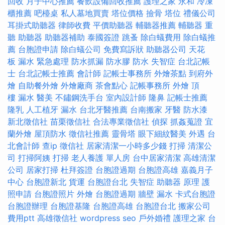
回收
月子中心推薦
餐飲設備回收推薦
護理之家 永和
冷凍
櫃推薦
吧檯桌
私人墓地買賣
塔位價格
撿骨
塔位
禮儀公司
耳掛式助聽器
律師收費
平價助聽器
輔聽器推薦
輔聽器
重
聽 助聽器
助聽器補助
泰國簽證
跳蚤
除白蟻費用
除白蟻推
薦
台胞證申請
除白蟻公司
免費寫訴狀
助聽器公司
天花
板 漏水 緊急處理
防水抓漏
防水膠
防水
失智症
台北記帳
士
台北記帳士推薦
會計師
記帳士事務所
外燴茶點
到府外
燴
自助餐外燴
外燴廠商
茶會點心
記帳事務所
外燴
頂
樓 漏水
醫美
不鏽鋼洗手台
室內設計師
隆鼻
記帳士推薦
隆乳
人工植牙
漏水
台北牙醫推薦
台南搬家
牙醫
防水漆
新北徵信社
苗栗徵信社
合法專業徵信社
偵探
抓姦蒐證
宜
蘭外燴
屋頂防水
徵信社推薦
靈骨塔
眼下細紋醫美
外遇
台
北會計師
查ip
徵信社
居家清潔一小時多少錢
打掃
清潔公
司
打掃阿姨
打掃
老人養護 單人房
台中居家清潔
高雄清潔
公司
居家打掃
杜拜簽證
台胞證過期
台胞證高雄
嘉義月子
中心
台胞證新北
貨運
台胞證台北
失智症
助聽器 原理
護
照申請
台胞證照片
外燴
台胞證過期
牆壁 漏水
卡式台胞證
台胞證辦理
台胞證基隆
台胞證高雄
台胞證台北
搬家公司
費用ptt
高雄徵信社
wordpress seo
戶外婚禮
護理之家 台