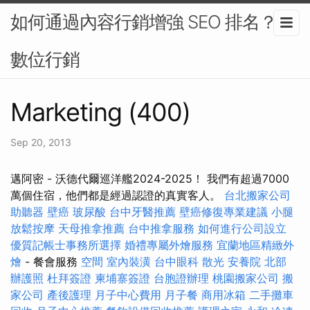
如何通過內容行銷增強 SEO 排名？-
數位行銷
Marketing (400)
Sep 20, 2013
邁阿密 - 沃德代爾巡洋艦2024-2025！ 我們有超過7000
萬個住宿，他們都是經過認證的真實客人。
台北搬家公司
助聽器
壁癌
玻尿酸
台中牙醫推薦
壁癌修復專業建議
小腿
放鬆按摩
天母推拿推薦
台中推拿服務
如何進行公司設立
優質記帳士事務所選擇
婚禮專屬外燴服務
宜蘭地區精緻外
燴
- 餐會服務
空間
室內裝潢
台中眼科
散光
安養院 北部
辦護照
杜拜簽證
柬埔寨簽證
台胞證辦理
桃園搬家公司
搬
家公司
產後護理
月子中心費用
月子餐
商用冰箱
二手攤車