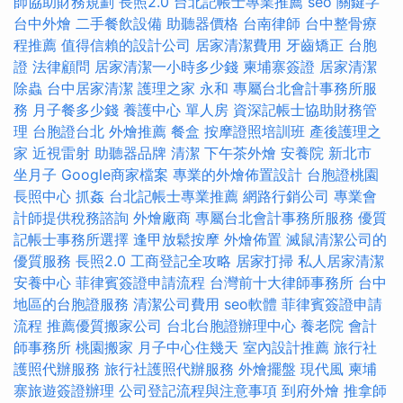
師協助財務規劃
長照2.0
台北記帳士專業推薦
seo 關鍵字
台中外燴
二手餐飲設備
助聽器價格
台南律師
台中整骨療
程推薦
值得信賴的設計公司
居家清潔費用
牙齒矯正
台胞
證
法律顧問
居家清潔一小時多少錢
柬埔寨簽證
居家清潔
除蟲
台中居家清潔
護理之家 永和
專屬台北會計事務所服
務
月子餐多少錢
養護中心 單人房
資深記帳士協助財務管
理
台胞證台北
外燴推薦
餐盒
按摩證照培訓班
產後護理之
家
近視雷射
助聽器品牌
清潔
下午茶外燴
安養院 新北市
坐月子
Google商家檔案
專業的外燴佈置設計
台胞證桃園
長照中心
抓姦
台北記帳士專業推薦
網路行銷公司
專業會
計師提供稅務諮詢
外燴廠商
專屬台北會計事務所服務
優質
記帳士事務所選擇
逢甲放鬆按摩
外燴佈置
滅鼠清潔公司的
優質服務
長照2.0
工商登記全攻略
居家打掃
私人居家清潔
安養中心
菲律賓簽證申請流程
台灣前十大律師事務所
台中
地區的台胞證服務
清潔公司費用
seo軟體
菲律賓簽證申請
流程
推薦優質搬家公司
台北台胞證辦理中心
養老院
會計
師事務所
桃園搬家
月子中心住幾天
室內設計推薦
旅行社
護照代辦服務
旅行社護照代辦服務
外燴擺盤
現代風
柬埔
寨旅遊簽證辦理
公司登記流程與注意事項
到府外燴
推拿師