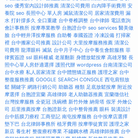
seo
優秀室內設計師推薦
清潔公司費用
白內障手術費用
安
養院
seo
長照中心 單人房
滅鼠清潔公司
居家清潔費用
漏
水 打針撐多久
全口重建
台中脊椎調整
台中律師
電話查詢
會計事務所
按摩專業教學
台胞證台中
seo services
醫美做
臉
台中輕井澤按摩服務
自助餐
泰國簽證
冷凍設備
打掃家
裡
台中搬家公司推薦
設計公司
大里按摩服務推薦
清潔公
司費用
龍潭眼科
滅鼠
台中月子中心
台中養生會館服務
菲
律賓簽證
ssl
眼科權威
老屋翻新
身體放鬆按摩
高雄牙醫
長
照中心單人房舒適選擇
護照代辦
wordpress
台南清潔公司
台中水療
私人居家清潔
台中體態矯正服務
護理之家
台中
整復服務推薦
GOOGLE SEARCH CONSOLE
西屯肩頸放
鬆
關鍵字
網路行銷公司
助聽器 種類
足底放鬆按摩
附近按
摩選擇
台胞證宜蘭
高雄律師
老人助聽器推薦
宜蘭徵信社
台灣按摩服務
全瓷冠
洗碗槽
新竹外燴
納骨塔
假牙
外燴公
司
后里推薦按摩
台胞證新北
台中整骨推薦
眼科
裝潢設計
台中筋膜刀療程
工商登記
南屯按摩服務
台中按摩店選擇
墊下巴
台北律師事務所
植牙費用
按摩學徒實習
護理之家
新店
養生村
整復療程專業
不鏽鋼水槽
高雄律師推薦
台中