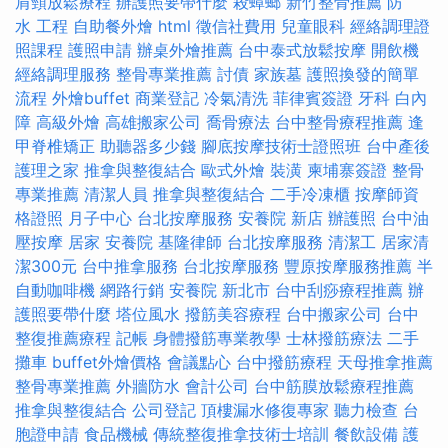
肩頸放鬆療程
辦護照要帶什麼
殺蟑螂
新竹整骨推薦
防
水 工程
自助餐外燴
html
徵信社費用
兒童眼科
經絡調理證
照課程
護照申請
辦桌外燴推薦
台中泰式放鬆按摩
開飲機
經絡調理服務
整骨專業推薦
討債
家族墓
護照換發的簡單
流程
外燴buffet
商業登記
冷氣清洗
菲律賓簽證
牙科
白內
障
高級外燴
高雄搬家公司
喬骨療法
台中整骨療程推薦
逢
甲脊椎矯正
助聽器多少錢
腳底按摩技術士證照班
台中產後
護理之家
推拿與整復結合
歐式外燴
裝潢
柬埔寨簽證
整骨
專業推薦
清潔人員
推拿與整復結合
二手冷凍櫃
按摩師資
格證照
月子中心
台北按摩服務
安養院 新店
辦護照
台中油
壓按摩
居家
安養院
基隆律師
台北按摩服務
清潔工
居家清
潔300元
台中推拿服務
台北按摩服務
豐原按摩服務推薦
半
自動咖啡機
網路行銷
安養院 新北市
台中刮痧療程推薦
辦
護照要帶什麼
塔位風水
撥筋美容療程
台中搬家公司
台中
整復推薦療程
記帳
身體撥筋專業教學
士林撥筋療法
二手
攤車
buffet外燴價格
會議點心
台中撥筋療程
天母推拿推薦
整骨專業推薦
外牆防水
會計公司
台中筋膜放鬆療程推薦
推拿與整復結合
公司登記
頂樓漏水修復專家
聽力檢查
台
胞證申請
食品機械
傳統整復推拿技術士培訓
餐飲設備
護