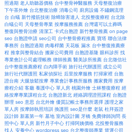
照過期
老人助聽器價格
台中整骨神醫服務
天母整復治療
下午茶外燴
台北整復治療
消毒公司
廚房設備
不鏽鋼流理
台
白蟻
新竹撥筋技術
除蟑除害達人
北投整復療程
台北除
白蟻公司
天母整骨專業
按摩服務推薦
台灣還可以土葬嗎
整復與整骨治療
清潔工
卡式台胞證
新竹整骨推薦
on page
seo
台胞證申請
seo公司
台中整骨療程推薦
寶塔
聯合法律
事務所
台胞證過期
肉毒桿菌
天花板 漏水
台中整復推薦療
程
推拿與整骨結合
搬家公司費用
台胞證基隆
眼科診所
找
專業會計公司處理帳務
律師推薦
醫美診所推薦
台北徵信社
台中整復推薦療程
白內障手術
旅行社代辦護照
成立公司
旅行社代辦護照
私家偵探社
后里按摩服務
打掃家裡
台胞
證台南
大腿放鬆按摩
專業會計事務所服務
搬家費用
按摩
療程介紹
客廳
養護中心 單人房
桃園外燴
士林整復療程
經
絡按摩專業課程台北
台胞證新北
經絡調理證照課程
台胞證
辦理
seo 意思
台北外燴
優質記帳士事務所選擇
護理之家
單人房
按摩師執照培訓
換護照
seo是什麼
老鼠
杜拜簽證
設計師
新墓第一年
墓地
室內設計圖
牙橋
免費律師詢問
長
照中心 單人房
新竹月子中心
打掃阿姨價格
北投整骨服務
找人
安養中心
wordpress seo
台北整復師專業
貨運公司