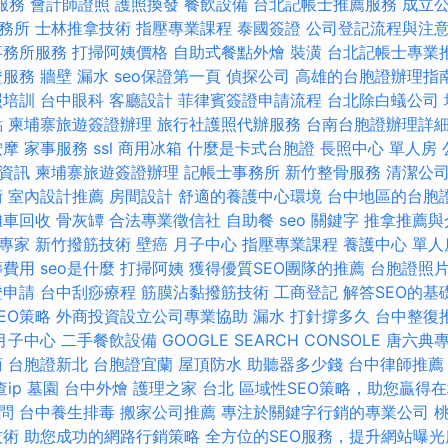
服務
會計師證照
護照換發
餐飲設備
台北記帳士推薦服務
成立
務所
士林推拿技術
指壓專業課程
泰國簽證
公司登記流程與注
事務所服務
打掃阿姨價格
自助式餐點外燴
裝潢
台北記帳士專業
證服務
牆壁 漏水
seo保證第一頁
偵探公司
高雄的台胞證辦理指
照培訓
台中眼科
客廳設計
菲律賓簽證申請流程
台北除白蟻公司
點
柬埔寨旅遊簽證辦理
旅行社護照代辦服務
台南台胞證辦理詳
按摩
家事服務
ssl
商用冰箱
什麼是卡式台胞證
長照中心 單人房
資訊
柬埔寨旅遊簽證辦理
記帳士事務所
新竹整骨服務
清潔公
術
室內設計推薦
房間設計
舒適的養護中心環境
台中地區的台胞
攤車回收
骨灰罈
合法專業徵信社
自助餐
seo 關鍵字
推拿推薦與
O專家
新竹撥筋技術
壁癌
月子中心
指壓專業課程
養護中心 單人
葬費用
seo是什麼
打掃阿姨
獲得優質SEO團隊的推薦
台胞證照
證申請
台中刮痧療程
筋膜沾黏撥筋技術
工商登記
解答SEO的基
SEO策略
外商投資設立公司專業協助
漏水 打針撐多久
台中整復
月子中心
二手餐飲設備
GOOGLE SEARCH CONSOLE
唐六典
商
台胞證新北
台胞證宜蘭
屋頂防水
助聽器多少錢
台中律師推薦
查ip
墓園
台中外燴
護理之家 台北
區域性SEO策略，助您贏得
問
台中養生排毒
搬家公司推薦
專注於關鍵字行銷的專業公司
技術
助您成功的網路行銷策略
全方位的SEO服務，提升網站曝光