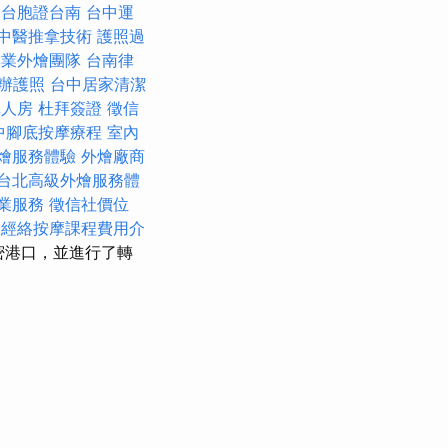
務
台胞證台南
台中運
中醫推拿技術
護照過
專業外燴團隊
台南律
辦護照
台中居家清潔
單人房
杜拜簽證
徵信
中腳底按摩療程
室內
燴服務體驗
外燴廠商
台北高級外燴服務體
業服務
徵信社價位
經絡按摩課程費用介
密港口，並進行了轉