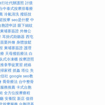
旅行社代辦護照
討債
台中泰式按摩排毒療
推薦
冷氣清洗
撥筋技
鬆按摩
seo是什麼
中
台胞證申請
眼下細紋
柬埔寨簽證
外燴公
擎
耳掛式助聽器
西屯
毒
苗栗外燴
身體放鬆
程
柬埔寨簽證
護理
治療
天母撥筋療法
白
臥式冷凍櫃
按摩證照
推拿學徒實習
經絡
打掃家裡
抓姦
塔位
失
徵信社
google seo教
燴
喬骨療法
台中整骨
摩服務推薦
卡式台胞
術
全方位按摩療程
廳
安養院 新店
值得
北按摩服務
台胞證基