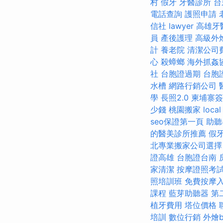
村
假牙
牙醫診所
台
電話查詢
護照申請
信社
lawyer
高雄牙
員
產後護理
高級外
計
養老院
清潔公司
心
殺蟑螂
海外抓姦
社
台胞證過期
台胞
水槽
網路行銷公司
學
長照2.0
柬埔寨簽
少錢
桃園搬家
local
seo保證第一頁
助聽
的醫美診所推薦
假
北專業搬家公司選擇
證高雄
台胞證台南
家清潔
按摩證照考
照培訓班
免費按摩
課程
藍芽助聽器
第
植牙費用
塔位價格
培訓
數位行銷
外燴bu