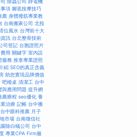
公司
除蟲公司
靜電機
意事項
腳底按摩技巧
推薦
身體撥筋專業教
南
台南搬家公司
北投
塔位風水
台灣前十大
細資訊
台北整骨技術
公司登記
台胞證照片
司費用
關鍵字
室內設
證服務
推拿專業證照
介紹
SEO的真正含義
房
助您實現品牌價值
片
吧檯桌
清潔工
台中
礎與應用問題
提升網
推薦療程
seo優化
養
專業治療
記帳
台中搬
台中眼科推薦
月子
在地市場
台南徵信社
桃園除白蟻公司
台中
度
專業CPA Firm服