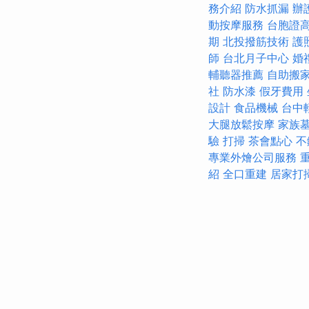
務介紹
防水抓漏
辦
動按摩服務
台胞證
期
北投撥筋技術
護
師
台北月子中心
婚
輔聽器推薦
自助搬
社
防水漆
假牙費用
設計
食品機械
台中
大腿放鬆按摩
家族
驗
打掃
茶會點心
不
專業外燴公司服務
紹
全口重建
居家打