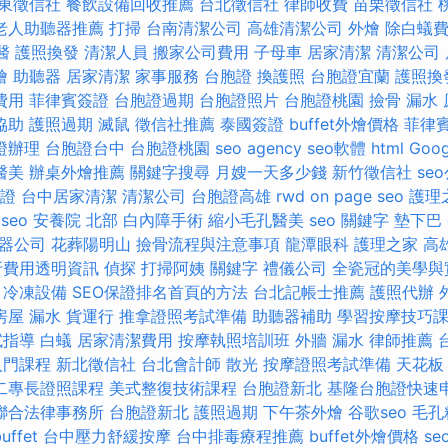
東徵信社
餐飲設備回收推薦
台北徵信社
律師收費
苗栗徵信社
老人助聽器推薦
打掃
台南清潔公司
高雄清潔公司
外燴
除白蟻
醫
護照換發
清潔人員
搬家公司費用
子母車
居家清潔
清潔公司
燴
助聽器
居家清潔
家事服務
台胞證
換護照
台胞證宜蘭
護照換
費用
菲律賓簽證
台胞證過期
台胞證照片
台胞證桃園
撿骨
漏水 
協助
護照過期
滅鼠
徵信社推薦
泰國簽證
buffet外燴價格
菲律
證辦理
台胞證台中
台胞證桃園
seo agency
seo軟體
html
Goo
醫美
辦桌外燴推薦
關鍵字搜尋
月嫂一天多少錢
新竹徵信社
se
證
台中居家清潔
清潔公司
台胞證高雄
rwd
on page seo
護理
 seo
安養院 北部
白內障手術
縮小毛孔醫美
seo 關鍵字
墊下巴
器公司
花葬陽明山
撿骨流程與注意事項
龍潭眼科
護理之家
高
牙費用透明資訊
偵探
打掃阿姨
關鍵字
禮儀公司
全瓷冠的美學與
冷凍設備
SEO保證排名首頁的方法
台北記帳士推薦
護照代辦
房屋 漏水
貨運行
推拿證照考試準備
助聽器補助
學習按摩技巧
試指導
白蟻
居家清潔費用
按摩執照培訓班
外牆 漏水
律師推薦
入門課程
新北徵信社
台北會計師
散光
按摩證照考試準備
天花板
二專長證照課程
美式整復技術課程
台胞證新北
基隆台胞證快速
聯合法律事務所
台胞證新北
護照過期
下午茶外燴
谷歌seo
毛孔
ffet
台中壓力舒緩按摩
台中排毒療程推薦
buffet外燴價格
se