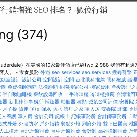
行銷增強 SEO 排名？-數位行銷
ng (374)
auderdale）在美國的10家最佳酒店已經twd 2 988 我們有超
客人。 - 零食服務
外遇
seo services
seo services
搜尋引擎
主臥室設計
設計公司
空間設計
空間
台北眼科推薦
眼科權威
護理
計圖
免費律師詢問
法律顧問
桃園搬家公司
搬家費用
產後護理之
薦
半自動咖啡機
餐飲設備回收
二手冷凍櫃
冷凍櫃推薦
台灣還可
聽器
新北律師事務所
輔聽器
助聽器 種類
滅鼠公司評價
安養院 
科
月子餐
貨運
頂樓 漏水
防水
護理之家 單人房
安養院 北部
除
老人養護 單人房
會計公司
記帳士
記帳事務所
會計師事務所
自
歐式外燴
外牆防水
戶外婚禮
餐點外燴
到府外燴
雙下巴醫美
桃
人工植牙
台北牙醫推薦
台中牙醫推薦
會計師
高雄律師推薦
牙