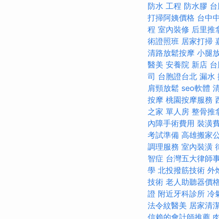
防水 工程
防水膠
台
打掃阿姨價格
台中
程
室內裝修
后里推
術證照班
居家打掃
清路放鬆按摩
小腿
醫美
安養院 新店
台
司
台胞證台北
漏水
肩頸放鬆
seo軟體
按摩
桃園按摩服務
之家 單人房
整骨推
內障手術費用
裝潢
考試準備
高雄搬家
調理服務
室內裝潢
智症
台灣五大律師
學
北投撥筋技術
外
技術
老人助聽器價
證
附近牙科診所
冷
法令紋醫美
居家清潔
信賴的會計師推薦