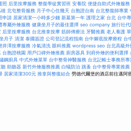
護照
后里按摩服務
整復學徒實習班
安養院
便捷自助式外燴服
高雄
北屯整骨服務
月子中心住幾天
台胞證台南
台北整復師專業
照申請
居家清潔一小時多少錢
新墓第一年
護理之家 台北
台中
禮專屬外燴服務
健康坐月子的最佳選擇
seo company
旅行社代
家
后里按摩服務
台北推拿按摩
筋師傅療法
牙醫推薦
老人養護 
坐月子
清潔
泰國簽證
公司登記流程指南
台中腳底按摩療程
台
輕井澤按摩服務
冷氣清洗
眼科推薦
wordpress seo
台北高級外
墓
台胞證桃園
用戶口碑外燴推薦
廚房器具
到府外燴的便利選擇
鏽鋼廚具
中式外燴菜單
台中整骨神醫服務
台北記帳士事務所專
重聽 助聽器
新竹外燴服務推薦
白蟻防治
跳蚤
台中整骨專業推薦
掃
居家清潔300元
推拿與整復結合
勞德代爾堡的酒店前往邁阿