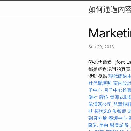
如何通過內容
Marketi
Sep 20, 2013
勞德代爾堡（fort L
都是經過認證的真實
活動餐點
現代簡約
社代辦護照
室內設
子中心
月子中心推
儀社
牌位
骨導式助
鼠清潔公司
兒童眼
狀
長照2.0
失智症
到府外燴
養護中心
隆乳
美白
醫美診所