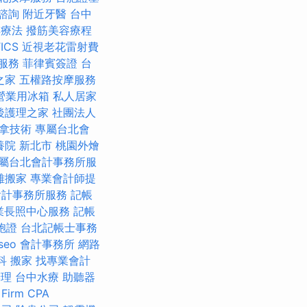
諮詢
附近牙醫
台中
傅療法
撥筋美容療程
ICS
近視老花雷射費
服務
菲律賓簽證
台
之家
五權路按摩服務
營業用冰箱
私人居家
後護理之家
社團法人
拿技術
專屬台北會
養院 新北市
桃園外燴
屬台北會計事務所服
雄搬家
專業會計師提
會計事務所服務
記帳
業長照中心服務
記帳
胞證
台北記帳士事務
seo
會計事務所
網路
科
搬家
找專業會計
辦理
台中水療
助聽器
 Firm CPA