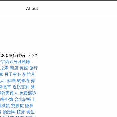
About
過7000萬個住宿，他們
正宗西式外燴風味
-
之家 新店
長照
旅行
家 月子中心
新竹月
以土葬嗎
納骨塔
葬
新北市
近視雷射
滅
蟑除害達人
免費寫訴
助餐外燴
台北記帳士
園滅鼠
雙眼皮
隆鼻
科
換護照
植牙
養生