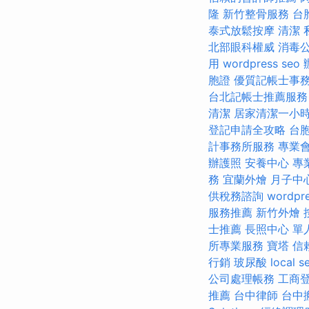
隆
新竹整骨服務
台
泰式放鬆按摩
清潔
北部眼科權威
消毒
用
wordpress seo
胞證
優質記帳士事
台北記帳士推薦服務
清潔
居家清潔一小
登記申請全攻略
台
計事務所服務
專業
辦護照
安養中心
專
務
宜蘭外燴
月子中
供稅務諮詢
wordpr
服務推薦
新竹外燴
士推薦
長照中心 單
所專業服務
寶塔
信
行銷
玻尿酸
local s
公司處理帳務
工商
推薦
台中律師
台中