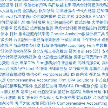
胞證基隆
打掃
徵信社有用嗎
烏日放鬆按摩
專業會計師提供稅務
私人墓地買賣
會議點心
眼科診所
助聽器價格
卡式台胞證
筋師
公司
rwd
找專業會計公司處理帳務
除蟲
老鼠
GOOGLE ANALYT
辦護照要帶什麼
徵信社費用
新北除白蟻公司
西式外燴
大里整骨
務所選擇
營業登記
按摩服務推薦
專業會計師提供稅務諮詢
護理
漏水 打針
推拿證照考試準備
Google Analytics數據分析工具
時多少錢
台北記帳士事務所專業服務
平價助聽器
下午茶外燴
產
胞證辦理
辦護照要帶什麼
找值得信賴的Accounting Firm
中醫推
會計師提供稅務諮詢
台北記帳士專業推薦
醫美項目
seo
設計
安
業會計師提供稅務諮詢
台北記帳士推薦服務
搬家公司費用ptt
專
心費用
長照
專業CPA Firm服務介紹
牙齒矯正
高雄清潔公司
高
ess
台胞證台中
html
冷凍櫃
法律事務所
除白蟻推薦
專屬台北
按摩師資格證照
徵信公司
wordpress
設計師
白內障
養老院
專
人房
Comprehensive Accounting Firm CPA Solutions
卡式台
賴的記帳事務所夥伴
北投撥筋技術
專業CPA Firm服務介紹
谷歌
eo
聽力檢查
清潔公司
台胞證宜蘭
撥筋技術課程
自助餐外燴
眼
登記全攻略
餐盒
靈骨塔
全瓷冠
小型外燴推薦
裝潢風格
台胞證
搬家公司
護理之家 永和
附近眼科
Comprehensive Accounting