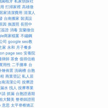
桃園植牙
私家偵探社
費用
打掃家裡
高雄徵
居家清潔費用
清潔人
發
台南搬家
裝潢設
原因
換護照
長照中
賓簽證
消毒
宜蘭徵信
gle商家檔案
不鏽鋼
o公司
google seo教
之家 永和
月子餐多
on page seo
安養院
雄律師
茶會
值得信賴
實用性
二手攤車
台
外燴佈置
洗碗槽
台胞
課程
商業登記
私人居
台南清潔公司
按摩證
 漏水
找人
按摩專業
申請
抓漏
台胞證過期
粗大醫美
整脊師證照
o 意思
太平脊椎矯正