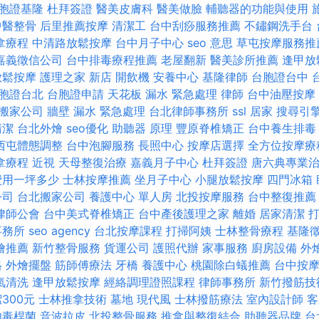
胞證基隆
杜拜簽證
醫美皮膚科
醫美做臉
輔聽器的功能與使用
中醫整骨
后里推薦按摩
清潔工
台中刮痧服務推薦
不鏽鋼洗手台
拿療程
中清路放鬆按摩
台中月子中心
seo 意思
草屯按摩服務
嘉義徵信公司
台中排毒療程推薦
老屋翻新
醫美診所推薦
逢甲放
放鬆按摩
護理之家 新店
開飲機
安養中心
基隆律師
台胞證台中
胞證台北
台胞證申請
天花板 漏水 緊急處理
律師
台中油壓按摩
搬家公司
牆壁 漏水 緊急處理
台北律師事務所
ssl
居家
搜尋引
清潔
台北外燴
seo優化
助聽器 原理
豐原脊椎矯正
台中養生排
西屯體態調整
台中泡腳服務
長照中心
按摩店選擇
全方位按摩療
拿療程
近視
天母整復治療
嘉義月子中心
杜拜簽證
唐六典專業
費用一坪多少
士林按摩推薦
坐月子中心
小腿放鬆按摩
四門冰箱
公司
台北搬家公司
養護中心 單人房
北投按摩服務
台中整復推薦
律師公會
台中美式脊椎矯正
台中產後護理之家
離婚
居家清潔
事務所
seo agency
台北按摩課程
打掃阿姨
士林整骨療程
基隆
燴推薦
新竹整骨服務
貨運公司
護照代辦
家事服務
廚房設備
外
格
外燴擺盤
筋師傅療法
牙橋
養護中心
桃園除白蟻推薦
台中按
氣清洗
逢甲放鬆按摩
經絡調理證照課程
律師事務所
新竹撥筋技
300元
士林推拿技術
墓地
現代風
士林撥筋療法
室內設計師
客
肉毒桿菌
音波拉皮
北投整骨服務
推拿與整復結合
助聽器品牌
台