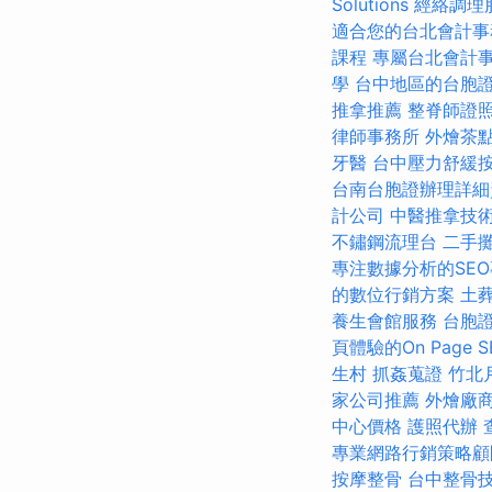
Solutions
經絡調理
適合您的台北會計事
課程
專屬台北會計
學
台中地區的台胞
推拿推薦
整脊師證
律師事務所
外燴茶
牙醫
台中壓力舒緩
台南台胞證辦理詳細
計公司
中醫推拿技
不鏽鋼流理台
二手
專注數據分析的SE
的數位行銷方案
土
養生會館服務
台胞
頁體驗的On Page 
生村
抓姦蒐證
竹北
家公司推薦
外燴廠
中心價格
護照代辦
專業網路行銷策略顧
按摩整骨
台中整骨