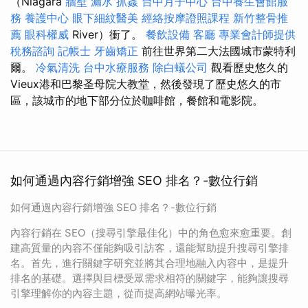
（Niagara
牆壁 漏水
抓姦
台中月子中心
台中養生會館服
務
養護中心
眼下細紋醫美
經絡按摩證照課程
新竹整骨推
薦
眼科權威
River）衝了。
餐飲設備
客廳
專業會計師提供
稅務諮詢
記帳士
牙齒矯正
前往世界第二大法國城市蒙特利
爾。
冷氣清洗
台中水療服務
除白蟻公司
觀看歷史悠久的
Vieux港和巴黎圣母院大教堂，然後發現了歷史悠久的市
區，該城市的地下部分位於咖啡館，餐館和電影院。
如何通過內容行銷增強 SEO 排名？-數位行銷
如何通過內容行銷增強 SEO 排名？-數位行銷
內容行銷在 SEO（搜尋引擎最佳化）中的角色愈來愈重要。創
建高質量的內容不僅能夠吸引訪客，還能幫助提升搜尋引擎排
名。首先，進行關鍵字研究並將其合理地融入內容中，是提升
排名的基礎。選擇與目標受眾需求相符的關鍵字，能夠讓搜尋
引擎理解你的內容主題，從而提高網站曝光率。