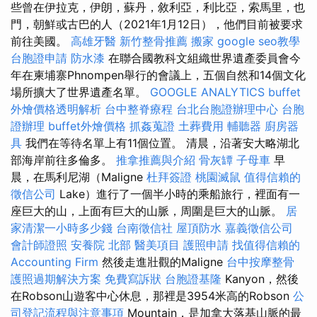
些曾在伊拉克，伊朗，蘇丹，敘利亞，利比亞，索馬里，也
門，朝鮮或古巴的人（2021年1月12日），他們目前被要求
前往美國。
高雄牙醫
新竹整骨推薦
搬家
google seo教學
台胞證申請
防水漆
在聯合國教科文組織世界遺產委員會今
年在柬埔寨Phnompen舉行的會議上，五個自然和14個文化
場所擴大了世界遺產名單。
GOOGLE ANALYTICS
buffet
外燴價格透明解析
台中整脊療程
台北台胞證辦理中心
台胞
證辦理
buffet外燴價格
抓姦蒐證
土葬費用
輔聽器
廚房器
具
我們在等待名單上有11個位置。 清晨，沿著安大略湖北
部海岸前往多倫多。
推拿推薦與介紹
骨灰罈
子母車
早
晨，在馬利尼湖（Maligne
杜拜簽證
桃園滅鼠
值得信賴的
徵信公司
Lake）進行了一個半小時的乘船旅行，裡面有一
座巨大的山，上面有巨大的山脈，周圍是巨大的山脈。
居
家清潔一小時多少錢
台南徵信社
屋頂防水
嘉義徵信公司
會計師證照
安養院 北部
醫美項目
護照申請
找值得信賴的
Accounting Firm
然後走進壯觀的Maligne
台中按摩整骨
護照過期解決方案
免費寫訴狀
台胞證基隆
Kanyon，然後
在Robson山遊客中心休息，那裡是3954米高的Robson
公
司登記流程與注意事項
Mountain，是加拿大落基山脈的最