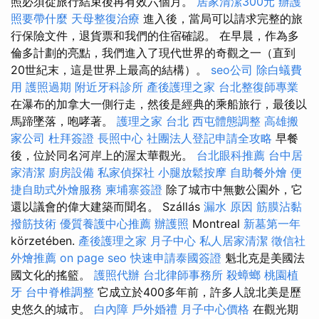
照必須從旅行結束後再有效六個月。
居家清潔300元
辦護
照要帶什麼
天母整復治療
進入後，當局可以請求完整的旅
行保險文件，退貨票和我們的住宿確認。 在早晨，作為多
倫多計劃的亮點，我們進入了現代世界的奇觀之一（直到
20世紀末，這是世界上最高的結構）。
seo公司
除白蟻費
用
護照過期
附近牙科診所
產後護理之家
台北整復師專業
在瀑布的加拿大一側行走，然後是經典的乘船旅行，最後以
馬蹄墜落，咆哮著。
護理之家 台北
西屯體態調整
高雄搬
家公司
杜拜簽證
長照中心
社團法人登記申請全攻略
早餐
後，位於同名河岸上的渥太華觀光。
台北眼科推薦
台中居
家清潔
廚房設備
私家偵探社
小腿放鬆按摩
自助餐外燴
便
捷自助式外燴服務
柬埔寨簽證
除了城市中無數公園外，它
還以議會的偉大建築而聞名。 Szállás
漏水 原因
筋膜沾黏
撥筋技術
優質養護中心推薦
辦護照
Montreal
新墓第一年
körzetében.
產後護理之家 月子中心
私人居家清潔
徵信社
外燴推薦
on page seo
快速申請泰國簽證
魁北克是美國法
國文化的搖籃。
護照代辦
台北律師事務所
殺蟑螂
桃園植
牙
台中脊椎調整
它成立於400多年前，許多人說北美是歷
史悠久的城市。
白內障
戶外婚禮
月子中心價格
在觀光期