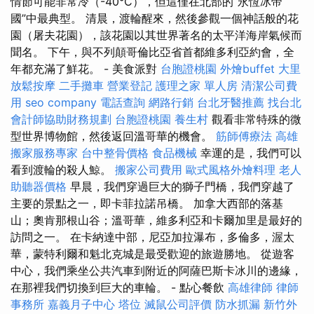
情節可能非常冷（-40°C），但這僅在北部的“永恆冰帝
國”中最典型。 清晨，渡輪醒來，然後參觀一個神話般的花
園（屠夫花園），該花園以其世界著名的太平洋海岸氣候而
聞名。 下午，與不列顛哥倫比亞省首都維多利亞約會，全
年都充滿了鮮花。 - 美食派對
台胞證桃園
外燴buffet
大里
放鬆按摩
二手攤車
營業登記
護理之家 單人房
清潔公司費
用
seo company
電話查詢
網路行銷
台北牙醫推薦
找台北
會計師協助財務規劃
台胞證桃園
養生村
觀看非常特殊的微
型世界博物館，然後返回溫哥華的機會。
筋師傅療法
高雄
搬家服務專家
台中整骨價格
食品機械
幸運的是，我們可以
看到渡輪的殺人鯨。
搬家公司費用
歐式風格外燴料理
老人
助聽器價格
早晨，我們穿過巨大的獅子門橋，我們穿越了
主要的景點之一，即卡菲拉諾吊橋。 加拿大西部的落基
山；奧肯那根山谷；溫哥華，維多利亞和卡爾加里是最好的
訪問之一。 在卡納達中部，尼亞加拉瀑布，多倫多，渥太
華，蒙特利爾和魁北克城是最受歡迎的旅遊勝地。 從遊客
中心，我們乘坐公共汽車到附近的阿薩巴斯卡冰川的邊緣，
在那裡我們切換到巨大的車輪。 - 點心餐飲
高雄律師
律師
事務所
嘉義月子中心
塔位
滅鼠公司評價
防水抓漏
新竹外