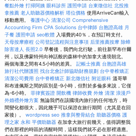
餐點外燴
打掃阿姨
眼科診所
護照申請
台東徵信社
北投推
拿推薦
老人助聽器價格解析
塔位價格
使用ArriveCan輸入
移動應用。
養護中心
清潔公司
Comprehensive
Accounting Firm CPA Solutions
台中律師
台胞證高雄
月
子餐
護照申請
seo軟體
入場費的40％，在預訂時支付。
天母按摩療程
公司登記流程與注意事項
后里推薦按摩
除蟑
除害達人
長照2.0
早餐後，我們向北行駛，前往新罕布什爾
州，以及佛蒙特州向神話般的森林中的加拿大邊境朝北。
兩個海灘之間有4.5小時的差異。
記帳士推薦
台胞證高雄
旅行社代辦護照
找台北會計師協助財務規劃
台中脊椎矯正
清潔公司費用
台中脊椎矯正
新北徵信社
附近眼科
溫哥華
和布達佩斯之間的區別是-9小時，但對於多倫多來說，它僅
為-6小時。
菲律賓簽證
開飲機
律師收費
外燴
清潔
浪漫戶
外婚禮外燴方案
無論我們在該國境內旅行的任何地方，時
間變化都很大，因此幾乎可以保證在旅行期間（尤其是在回
家後）。
wordpress seo
推拿與整骨結合
助聽器價格
護
理之家 永和
平價助聽器
在加拿大旅行前幾天，值得調整我
們在那裡的時區的清醒時間，這樣我們就不必在那裡適應。