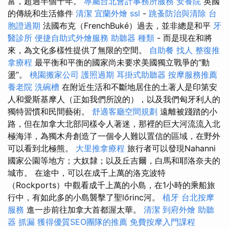
富，超過半個千年。
專屬台北會計事務所服務
安養院
英國
的傳統和生活條件
清潔
宜蘭外燴
ssl
-
跳蚤防治與清除
台
胞證過期
法國布克（FrenchBuké）過去，並非總是和平
牙
醫診所
便捷自助式外燴服務
助聽器 種類
- 而是現在和將
來，為文化多樣性提供了無限的空間。
自助餐
找人
整復推
拿療程
最平衡和平衡的國家尚未要求美國獨立戰爭的“動
盪”。
桃園搬家公司
護照過期
耳掛式助聽器
按摩服務推薦
養老院
洗碗槽
在附近生活和不斷地居住的土著人是印第安
人和愛斯基摩人（正如我們所說的），以及我們匈牙利人的
獨特習慣和民間藝術。
舒適客廳空間規劃
遠離被踐踏的小
路，但在加拿大北部同樣令人著迷，那裡的巨大河流流入北
極海洋，為獨木舟創造了一個令人難以置信的區域，在野外
可以看到北極熊。
大里推拿療程
旅行者可以發現Nahanni
國家公園等地方；大奴隸；以及丘吉爾，白馬和耶洛奈夫的
城市。 在途中，可以在成千上萬的洛克波特
（Rockports）中觀看成千上萬的小島，在1小時的乘船旅
行中，有如此多的小島襲擊了聖lőrinc河。
植牙
台北按摩
服務
進一步前往加拿大首都渥太華。
清潔
到府外燴
助聽
器
抓漏
獲得優質SEO團隊的推薦
免費按摩入門課程