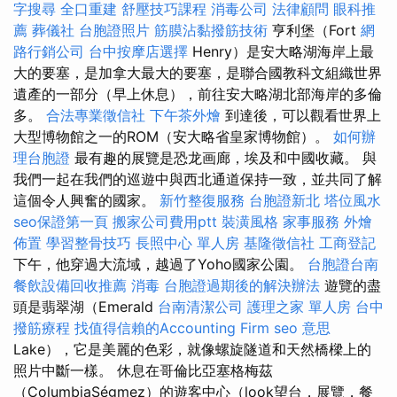
字搜尋
全口重建
舒壓技巧課程
消毒公司
法律顧問
眼科推
薦
葬儀社
台胞證照片
筋膜沾黏撥筋技術
亨利堡（Fort
網
路行銷公司
台中按摩店選擇
Henry）是安大略湖海岸上最
大的要塞，是加拿大最大的要塞，是聯合國教科文組織世界
遺產的一部分（早上休息），前往安大略湖北部海岸的多倫
多。
合法專業徵信社
下午茶外燴
到達後，可以觀看世界上
大型博物館之一的ROM（安大略省皇家博物館）。
如何辦
理台胞證
最有趣的展覽是恐龙画廊，埃及和中國收藏。 與
我們一起在我們的巡遊中與西北通道保持一致，並共同了解
這個令人興奮的國家。
新竹整復服務
台胞證新北
塔位風水
seo保證第一頁
搬家公司費用ptt
裝潢風格
家事服務
外燴
佈置
學習整骨技巧
長照中心 單人房
基隆徵信社
工商登記
下午，他穿過大流域，越過了Yoho國家公園。
台胞證台南
餐飲設備回收推薦
消毒
台胞證過期後的解決辦法
遊覽的盡
頭是翡翠湖（Emerald
台南清潔公司
護理之家 單人房
台中
撥筋療程
找值得信賴的Accounting Firm
seo 意思
Lake），它是美麗的色彩，就像螺旋隧道和天然橋樑上的
照片中斷一樣。 休息在哥倫比亞塞格梅茲
（ColumbiaSégmez）的遊客中心（look望台，展覽，餐