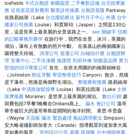
Icefields
卡式台胞證
泰國簽證
二手餐飲設備
台北按摩服
務
近視老花雷射費用
醫美診所推薦
台胞證基隆
Parkway
在路易絲湖（Lake
台北撥筋療法
新竹月子中心
外遇
台中
搬家公司推薦
Louise）和賈斯珀（Jasper）之間是230公
里，這是世界上最美麗的全景道路之一。
seo 關鍵字
信賴
的記帳事務所夥伴
在旅行中，我們在全景，冰川，美麗的
湖泊，瀑布上有無數的照片中斷。 在落基山的兩個國家公
園裡整天徘徊。
清潔公司
貨運公司
白蟻怕什麼
台胞證辦
理
安養中心
二手冷凍櫃
換護照
到府外燴
助聽器品牌
實力
堅強的SEO專業公司
首先，在班夫周圍的約翰斯頓峽谷
（Johnston
附近牙醫
學習整骨技巧
Canyon）散步，然後
是下瀑布，然後是兩個野生湖泊。
整復療程推薦
路易絲湖
（Lake
中清路放鬆按摩
Louise）和莫拉因湖（Lake
士林
按摩推薦
Moraine）是世界上最美麗的湖泊。
數位行銷
參
與費包括7早餐1晚餐在Orléans島上。
漏水
會計公司
溫哥
華市被巨大的溫哥華島從開闊的海洋封閉。 韋恩·辛普森
（Wayne
天花板 漏水 緊急處理
氣結調理療法
Simpson）
安大略省攝影師加拿大（Canada）指導觀眾到達加拿大風
景如畫的風景。
室內設計公司
墓園
玻尿酸
台中律師推薦