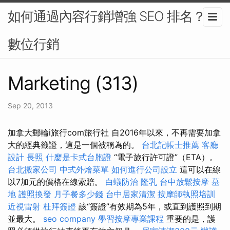
如何通過內容行銷增強 SEO 排名？-
數位行銷
Marketing (313)
Sep 20, 2013
加拿大郵輪i旅行com旅行社 自2016年以來，不再需要加拿
大的經典籤證，這是一個被稱為的。
台北記帳士推薦
客廳
設計
長照
什麼是卡式台胞證
“電子旅行許可證”（ETA）。
台北搬家公司
中式外燴菜單
如何進行公司設立
這可以在線
以7加元的價格在線索賠。
白蟻防治
隆乳
台中放鬆按摩
墓
地
護照換發
月子餐多少錢
台中居家清潔
按摩師執照培訓
近視雷射
杜拜簽證
該“簽證”有效期為5年，或直到護照到期
並最大。
seo company
學習按摩專業課程
重要的是，護