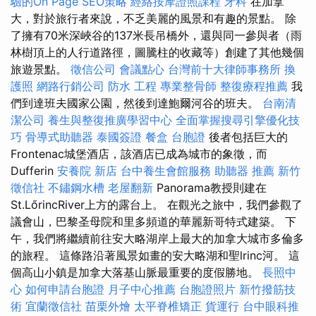
驗的On Page SEO策略
經絡按摩證照課程
牙科
在加拿
大，對於旅行者來說，不乏美麗的風景和有趣的景點。 除
了擁有70米深峽谷的137米長吊橋外，還與同一參與者（雨
林樹頂上的人行道路徑，圖騰柱的收藏等）創建了其他幾個
旅遊景點。
徵信公司
會議點心
台灣前十大律師事務所
換
護照
網路行銷公司
防水 工程
專業整骨師
整復療程推薦
我
們到達班夫國家公園，然後到達鮑爾河谷的班夫。
台南清
潔公司
養生與整復推廣學習中心
全面掌握搜尋引擎優化技
巧
骨導式助聽器
泰國簽證
餐盒
台胞證
後者包括巨大的
Frontenac城堡酒店，該酒店已成為城市的象徵，而
Dufferin
安養院 新店
台中養生會館服務
助聽器 推薦
新竹
徵信社
不鏽鋼水槽
老屋翻新
Panorama教授則建在
St.LőrincRiver上方的露台上。 在觀光之旅中，我們參觀了
議會山，巴黎圣母院和里多頻道的華麗新哥特式建築。 下
午，我們將繼續前往安大略湖岸上最大的加拿大城市多倫多
的旅程。 這條路沿著風景如畫的安大略湖和聖lrinc河。 這
個高山小鎮是加拿大落基山脈最重要的度假勝地。
長照中
心
如何申請台胞證
月子中心推薦
台胞證照片
新竹撥筋技
術
宜蘭徵信社
苗栗外燴
太平脊椎矯正
貨運行
台中眼科推