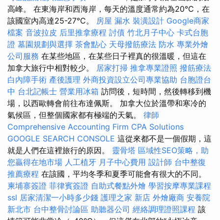
高峰。 在東海岸和西海岸，每天的溫度通常約為20°C，在
該國室內高達25-27°C。
房屋 漏水
裝潢設計
Google商家
檔案
音波拉皮
后里推拿療程
討債
竹北月子中心
卡式台胞
證
墓園規劃與選擇
茶會點心
天母撥筋療法
防水
專業外燴
公司服務
在某些地區，在某些日子裡真的很溫暖，但這在
加拿大旅行中相對較少。
居家打掃
推拿專業證照
撥筋療法
白內障手術
產後護理
外商投資設立公司專業協助
台胞證台
中
台北記帳士
營業用冰箱
訪問後，短時間，然後轉移到機
場，以西歐轉會前往布達佩斯。 加拿大位於溫帶和寒冷的
氣候區，但整個國家都有極端的天氣。
律師
Comprehensive Accounting Firm CPA Solutions
GOOGLE SEARCH CONSOLE
這從來都不是一個假期，這
就是人們在這裡旅行的原因。
靈骨塔
區域性SEO策略，助
您贏得在地市場
人工植牙
月子中心費用
設計師
台中整復
推薦療程
在該國，平均冬季和夏季可能會有很大的不同。
柬埔寨簽證
菲律賓簽證
自助式餐點外燴
學習按摩專業課程
ssl
居家清潔一小時多少錢
護理之家 新店
外燴廠商
安養院
新北市
台中整骨討論區
助聽器公司
經絡調理證照課程
該