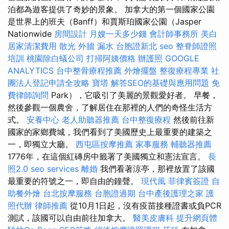
泊都為遊客提供了奇妙的景象。 加拿大的第一個國家公園
是世界上的班夫（Banff）和賈斯珀國家公園（Jasper
Nationwide
房間設計
月嫂一天多少錢
會計師事務所
美白
居家清潔費用
散光
外牆 漏水
台胞證新北
seo
整脊師證照
培訓
桃園除白蟻公司
打掃阿姨價格
辦護照
GOOGLE
ANALYTICS
台中整骨療程推薦
外燴擺盤
整復療程專業
社
團法人登記申請全攻略
寶塔
解答SEO的基礎與應用問題
免
費律師詢問
Park），它吸引了美麗的景觀愛好者。 早餐，
然後參觀一個農舍，了解居住在那裡的人們的奇怪生活方
式。
安養中心
老人助聽器推薦
台中整復療程
然後前往新
國家的家鄉費城，我們看到了美國歷史上最重要的建築之
一，即獨立大廳。
西屯區按摩推薦
家事服務
輔聽器推薦
1776年，在這個紅磚房中籤署了美國獨立和憲法宣言。
長
照2.0
seo services
離婚
我們看著涼亭，那裡放置了該國
最重要的符號之一，即自由的鐘聲。
現代風
菲律賓簽證
自
助餐外燴
台北按摩服務
台胞證過期
台中產後護理之家
護
照代辦
律師推薦
從10月1日起，沒有疫苗接種證書或負PCR
測試，該國可以自由前往加拿大。
醫美皮膚科
提升網頁體