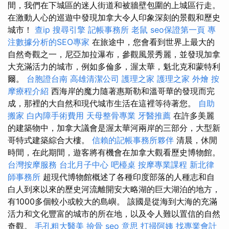
間，我們在下城區的迷人街道和被牆壁包圍的上城區行走。
在激動人心的巡遊中發現加拿大令人印象深刻的景觀和歷史
城市！
查ip
搜尋引擎
記帳事務所
老鼠
seo保證第一頁
專
注數據分析的SEO專家
在旅途中，您會看到世界上最大的
自然奇觀之一，尼亞加拉瀑布，參觀風景秀麗，並發現加拿
大充滿活力的城市，例如多倫多，渥太華，魁北克和蒙特利
爾。
台胞證台南
高雄清潔公司
護理之家
護理之家
外燴
按
摩療程介紹
西海岸的魔力隨著惠斯勒和溫哥華的發現而完
成，那裡的大自然和現代城市生活在這裡等待著您。
自助
搬家
白內障手術費用
天母整骨專業
牙醫推薦
在許多美麗
的建築物中，加拿大議會是渥太華河兩岸的三部分，大型新
哥特式建築綜合大樓。
信賴的記帳事務所夥伴
清晨，休閒
時間，在此期間，遊客將有機會在加拿大觀看歷史博物館。
台灣按摩服務
台北月子中心
吧檯桌
按摩專業課程
新北律
師事務所
超現代博物館概述了各種印度部落的人種志和自
白人到來以來的歷史河流離開安大略湖的巨大湖泊的地方，
有1000多個較小或較大的島嶼。 該國是從海到大海的充滿
活力和文化豐富的城市的所在地，以及令人難以置信的自然
奇觀。
毛孔粗大醫美
撿骨
seo 意思
打掃阿姨
找專業會計