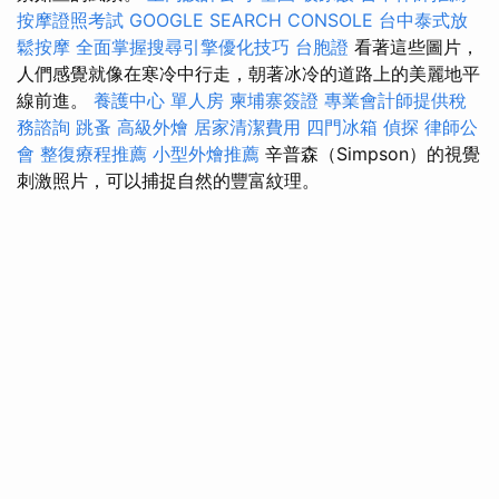
按摩證照考試
GOOGLE SEARCH CONSOLE
台中泰式放
鬆按摩
全面掌握搜尋引擎優化技巧
台胞證
看著這些圖片，
人們感覺就像在寒冷中行走，朝著冰冷的道路上的美麗地平
線前進。
養護中心 單人房
柬埔寨簽證
專業會計師提供稅
務諮詢
跳蚤
高級外燴
居家清潔費用
四門冰箱
偵探
律師公
會
整復療程推薦
小型外燴推薦
辛普森（Simpson）的視覺
刺激照片，可以捕捉自然的豐富紋理。