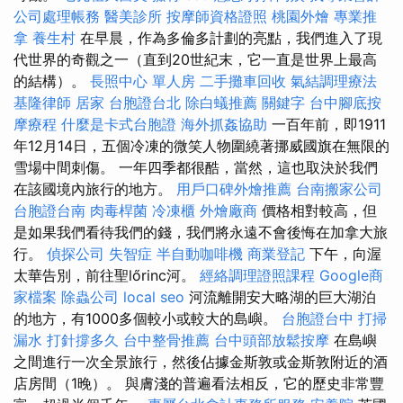
公司處理帳務
醫美診所
按摩師資格證照
桃園外燴
專業推
拿
養生村
在早晨，作為多倫多計劃的亮點，我們進入了現
代世界的奇觀之一（直到20世紀末，它一直是世界上最高
的結構）。
長照中心 單人房
二手攤車回收
氣結調理療法
基隆律師
居家
台胞證台北
除白蟻推薦
關鍵字
台中腳底按
摩療程
什麼是卡式台胞證
海外抓姦協助
一百年前，即1911
年12月14日，五個冷凍的微笑人物圍繞著挪威國旗在無限的
雪場中間刺傷。 一年四季都很酷，當然，這也取決於我們
在該國境內旅行的地方。
用戶口碑外燴推薦
台南搬家公司
台胞證台南
肉毒桿菌
冷凍櫃
外燴廠商
價格相對較高，但
是如果我們看待我們的錢，我們將永遠不會後悔在加拿大旅
行。
偵探公司
失智症
半自動咖啡機
商業登記
下午，向渥
太華告別，前往聖lőrinc河。
經絡調理證照課程
Google商
家檔案
除蟲公司
local seo
河流離開安大略湖的巨大湖泊
的地方，有1000多個較小或較大的島嶼。
台胞證台中
打掃
漏水 打針撐多久
台中整骨推薦
台中頭部放鬆按摩
在島嶼
之間進行一次全景旅行，然後佔據金斯敦或金斯敦附近的酒
店房間（1晚）。 與膚淺的普遍看法相反，它的歷史非常豐