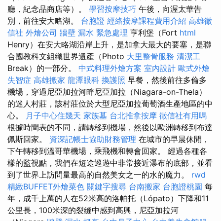
廳，紀念品商店等）。
學習按摩技巧
午後，向渥太華告
別，前往安大略湖。
台胞證
經絡按摩課程費用介紹
高雄徵
信社
外燴公司
牆壁 漏水 緊急處理
亨利堡（Fort
html
Henry）在安大略湖沿岸上升，是加拿大最大的要塞，是聯
合國教科文組織世界遺產（Photo
大里整骨服務
清潔工
Break）的一部分。
中式料理外燴方案
室內設計
歐式外燴
失智症
高雄搬家
龍潭眼科
換護照
早餐，然後前往多倫多
機場，穿過尼亞加拉河畔尼亞加拉（Niagara-on-Thela）
的迷人村莊，該村莊位於大型尼亞加拉葡萄酒生產地區的中
心。
月子中心住幾天
家族墓
台北推拿按摩
徵信社有用嗎
根據時間表的不同，請轉移到機場，然後以歐洲轉移到布達
佩斯回家。
資深記帳士協助財務管理
在城市的早晨休閒，
下午轉移到溫哥華機場，乘飛機和轉會回家。 經過各種各
樣的監視點，我們在短途巡遊中非常接近瀑布的底部，並看
到了世界上訪問量最高的自然美女之一的水的魔力。
rwd
精緻BUFFET外燴菜色
關鍵字搜尋
台南搬家
台胞證桃園
每
年，成千上萬的人在52米高的洛帕托（Lópato）下降和11
公里長，100米深的裂縫中感到高興，尼亞加拉河