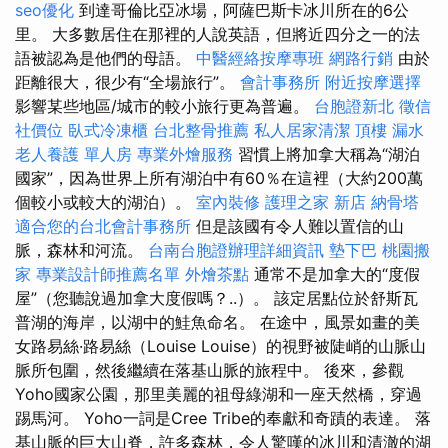
seo優化
到達哥倫比亞冰場，阿薩巴斯卡冰川所在的6公
里。 大多數居住在那裡的人說英語，但將近四分之一的法
語被認為是他們的母語。
中醫經絡按摩專班
網路行銷
由於
距離很大，很少有“全場旅行”。
會計事務所
附近按摩選擇
影響某些地區/城市的較小旅行更為普遍。
台胞證新北
徵信
社價位
臥式冷凍櫃
台北整骨推薦
私人居家清潔
頂樓 漏水
老人養護 單人房
專業外燴服務
習慣上將加拿大稱為“湖泊
國家”，因為世界上所有湖泊中有60％在這裡（大約200萬
個較小或較大的湖泊）。
室內裝修
護理之家 新店
納骨塔
適合您的台北會計事務所
但是該國有令人難以置信的山
脈，森林和河流。
台南台胞證辦理詳細資訊
墊下巴
桃園搬
家
專業設計師推薦名單
外燴茶點
通常不是加拿大的“度假
屋”（您聽說過加拿大度假嗎？..）。 該定居點位於舒斯瓦
普湖的海岸，以湖中的鮭魚命名。 在途中，風景如畫的美
女路易絲·路易絲（Louise Louise）的視野被陡峭的山脈山
脈所包圍，然後繼續在落基山脈的旅程中。 後來，參觀
Yoho國家公園，那里美麗的祖母綠湖和一座天然橋，穿過
踢馬河。 Yoho一詞是Cree Tribe的奉獻和奇蹟的表達。 落
基山脈的巨大山脊，許多森林，令人驚嘆的冰川和清澈的湖