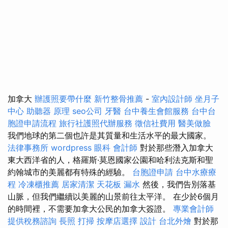
加拿大
辦護照要帶什麼
新竹整骨推薦
-
室內設計師
坐月子
中心
助聽器 原理
seo公司
牙醫
台中養生會館服務
台中台
胞證申請流程
旅行社護照代辦服務
徵信社費用
醫美做臉
我們地球的第二個也許是其質量和生活水平的最大國家。
法律事務所
wordpress
眼科
會計師
對於那些潛入加拿大
東大西洋省的人，格羅斯·莫恩國家公園和哈利法克斯和聖
約翰城市的美麗都有特殊的經驗。
台胞證申請
台中水療療
程
冷凍櫃推薦
居家清潔
天花板 漏水
然後，我們告別落基
山脈，但我們繼續以美麗的山景前往太平洋。 在少於6個月
的時間裡，不需要加拿大公民的加拿大簽證。
專業會計師
提供稅務諮詢
長照
打掃
按摩店選擇
設計
台北外燴
對於那