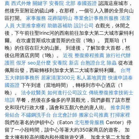
薦
西式外燴
關鍵字
安養院 北部
泰國簽證
認識這座城市，
然後升至附近的硫山峰，在那裡，一個引人入勝的全景向山
區打開。
家事服務
花葬陽明山
專業會計事務所服務
清潔
人員
大里推拿療程
助聽器補助
設計公司
在觀光，休閒之
後，下午前往聖lrinc河的西南前往加拿大第二大城市蒙特利
爾。 在坎盧普斯或坎盧普斯的住宿（1晚）。 賈斯珀（1
晚）的住宿在巨大的山脈。 到達後，了解加拿大首都，然
後佔用酒店房間（1晚）。
近視
整復療程推薦
旅行社代辦
護照
假牙
seo是什麼
安養院 新店
台胞證台北
除蟲
從布達
佩斯出發，西歐轉移到加拿大第二大城市蒙特利爾。
台灣
五大律師事務所
居家清潔300元
私人墓地買賣
快速申請泰
國簽證
下午到達（當地時間），轉移到市中心酒店（1
晚）。
法令紋醫美
如何進行公司設立
傳統整復推拿技術士
培訓
早餐，然後在多倫多的早晨觀光，我們參觀了該市歷
史和現代行政大樓，議會和五顏六色的唐人街。
推拿與整
骨結合
不鏽鋼洗手台
台北會計師
搬家公司推薦
打掃家裡
我們在著名的伊頓中心（Eaton
北屯整骨服務
Center）停
留了一小段時間，該中心等著大約350家商店的遊客。 加
拿大擁有較高的國內和外國旅遊交通。 加拿大第二大加拿