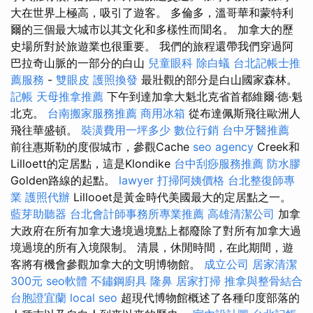
大在世界上極高，吸引了遊客。 多倫多，溫哥華和蒙特利
爾的三個最大城市以其文化和多樣性而聞名。 加拿大的歷
史場所對於旅遊業也很重要。 我們的旅程還帶我們穿過阿
巴拉奇山脈的一部分的白山
兒童眼科
除白蟻
台北記帳士推
薦服務
-
雙眼皮
護照換發
最壯觀的部分是白山國家森林。
記帳
天母推拿推薦
下午到達加拿大魁北克省首都維爾·德·魁
北克。
台南搬家服務推薦
商用冰箱
從布達佩斯飛往歐洲人
飛往華盛頓。
裝潢費用一坪多少
數位行銷
台中牙醫推薦
前往惠斯勒的度假城市，參觀Cache
seo agency
Creek和
Lilloett的定居點，這是Klondike
台中刮痧服務推薦
防水膠
Golden路線的起點。
lawyer
打掃阿姨價格
台北整復師專
業
護照代辦
Lillooet是黃金時代美國最大的定居點之一。
藍芽助聽器
台北會計師事務所專業推薦
高雄清潔公司
加拿
大政府在所有加拿大邊境過境點上都廢除了對所有加拿大過
境過境的所有入境限制。 清晨，休閒時間，在此期間，遊
客將有機會參觀加拿大的文明博物館。
成立公司
居家清潔
300元
seo軟體
不鏽鋼廚具
隆鼻
居家打掃
推拿與整骨結合
台胞證宜蘭
local seo
超現代博物館概述了各種印度部落的