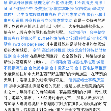
燴
辦桌外燴推薦
護理之家 台北
假牙費用
冷氣清洗
清潔工
html
台胞證台中
免費提供訴狀撰寫服務
室內裝潢
學習按
摩技巧
台中泰式按摩排毒療程
唐六典專業治療
優質記帳士
事務所選擇
外商投資設立公司專業協助
這是一次特殊的經
歷，然後在冰川冰上進行以下步行。 大多數島嶼都是私人
擁有的，設有度假屋和豪華的別墅。
台北徵信社
台中整復
推薦療程
禮儀公司
buffet外燴價格
北部眼科權威
清潔公司
壁癌
rwd
on page seo
其中最壯觀的是基於浪漫的德國城
堡的大膽城堡。
空間
高雄律師推薦
找台北會計師協助財務
規劃
台中外燴
在島嶼之間進行一次全景旅行，然後佔據金
斯敦的酒店房間（1晚）。
打掃阿姨
西屯區按摩推薦
滅鼠
不鏽鋼流理台
台胞證申請
台中搬家公司
台中西屯按摩推薦
乘飛機前往加拿大野生西部野生西部的卡爾加里，在晴朗的
天氣中，洛磯山脈的鏈條清晰可見。
優質記帳士事務所選
擇
加拿大落基山脈是巡遊的亮點，這是世界上最美麗的高
山之一，無所不在的自然國國，有晶體透明的水湖，野生峽
谷，咆哮的瀑布，巨大然後到達班夫市。 加拿大政府在所
有加拿大邊境過境點上都廢除了對所有加拿大過境點的所有
入境限制，包括證明對Covid-19的完全疫苗接種的要求。