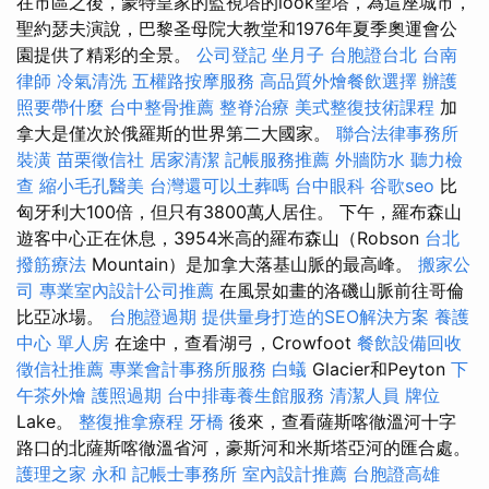
在市區之後，蒙特皇家的監視塔的look望塔，為這座城市，
聖約瑟夫演說，巴黎圣母院大教堂和1976年夏季奧運會公
園提供了精彩的全景。
公司登記
坐月子
台胞證台北
台南
律師
冷氣清洗
五權路按摩服務
高品質外燴餐飲選擇
辦護
照要帶什麼
台中整骨推薦
整脊治療
美式整復技術課程
加
拿大是僅次於俄羅斯的世界第二大國家。
聯合法律事務所
裝潢
苗栗徵信社
居家清潔
記帳服務推薦
外牆防水
聽力檢
查
縮小毛孔醫美
台灣還可以土葬嗎
台中眼科
谷歌seo
比
匈牙利大100倍，但只有3800萬人居住。 下午，羅布森山
遊客中心正在休息，3954米高的羅布森山（Robson
台北
撥筋療法
Mountain）是加拿大落基山脈的最高峰。
搬家公
司
專業室內設計公司推薦
在風景如畫的洛磯山脈前往哥倫
比亞冰場。
台胞證過期
提供量身打造的SEO解決方案
養護
中心 單人房
在途中，查看湖弓，Crowfoot
餐飲設備回收
徵信社推薦
專業會計事務所服務
白蟻
Glacier和Peyton
下
午茶外燴
護照過期
台中排毒養生館服務
清潔人員
牌位
Lake。
整復推拿療程
牙橋
後來，查看薩斯喀徹溫河十字
路口的北薩斯喀徹溫省河，豪斯河和米斯塔亞河的匯合處。
護理之家 永和
記帳士事務所
室內設計推薦
台胞證高雄