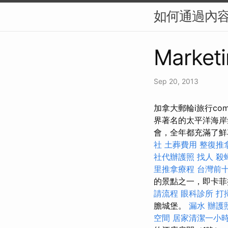
如何通過內容
Marketi
Sep 20, 2013
加拿大郵輪i旅行c
界著名的太平洋海
會，全年都充滿了
社
土葬費用
整復推
社代辦護照
找人
殺
里推拿療程
台灣前
的景點之一，即卡菲
請流程
眼科診所
打
膽城堡。
漏水
辦護
空間
居家清潔一小