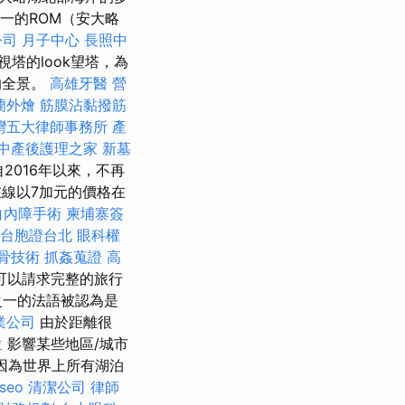
一的ROM（安大略
公司
月子中心
長照中
塔的look望塔，為
的全景。
高雄牙醫
營
蘭外燴
筋膜沾黏撥筋
灣五大律師事務所
產
中產後護理之家
新墓
自2016年以來，不再
在線以7加元的價格在
白內障手術
柬埔寨簽
台胞證台北
眼科權
骨技術
抓姦蒐證
高
可以請求完整的旅行
之一的法語被認為是
業公司
由於距離很
位
影響某些地區/城市
因為世界上所有湖泊
seo
清潔公司
律師