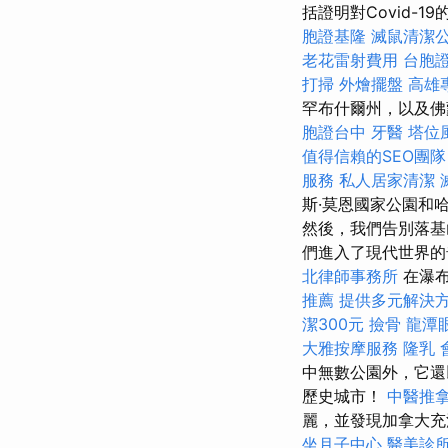
括證明對Covid-
胞證基隆
滅鼠清潔
老花雷射費用
台胞
打掃
外燴擺盤
高雄
罕布什爾州，以及佛
胞證台中
牙醫
塔位
值得信賴的SEO團隊
服務
私人居家清潔
斯·莫恩國家公園和
然後，我們告別落基
們進入了現代世界的
北律師事務所
在瀑布
推薦
提供多元解決
潔300元
撿骨
龍潭
大雅按摩服務
隆乳
中無數公園外，它還
歷史城市！
中醫推
麗，並發現加拿大充
坐月子中心
醫美診