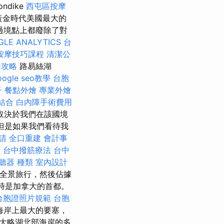
ondike
西屯區按摩
t是黃金時代美國最大的
過境點上都廢除了對
GLE ANALYTICS
台
按摩技巧課程
清潔公
全攻略
路易絲湖
oogle seo教學
台胞
子
餐點外燴
專業外燴
結合
白內障手術費用
取決於我們在該國境
但是如果我們看待我
請
全口重建
會計事
司
台中撥筋療法
台中
聽器 種類
室內設計
全景旅行，然後佔據
時是加拿大的首都。
台胞證照片規範
台胞
湖海岸上最大的要塞，
大略湖北部海岸的多