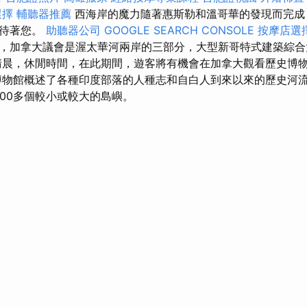
選擇
輔聽器推薦
西海岸的魔力隨著惠斯勒和溫哥華的發現而完成
等待著您。
助聽器公司
GOOGLE SEARCH CONSOLE
按摩店選
，加拿大議會是渥太華河兩岸的三部分，大型新哥特式建築綜
清晨，休閒時間，在此期間，遊客將有機會在加拿大觀看歷史博
物館概述了各種印度部落的人種志和自白人到來以來的歷史河
000多個較小或較大的島嶼。