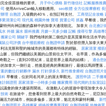
19的完全疫苗接種的要求。
月子中心價格
新竹徵信社
記帳服務推
公司
使用ArriveCan輸入移動應用。
seo軟體
全方位按摩療程
長
證辦理
台胞證
入場費的40％，在預訂時支付。
工商登記全攻略
專業清潔公司
現代風
桃園外燴
寶塔
貨運公司
抓姦
早餐後，我
蒙特州向神話般的森林中的加拿大邊境朝北。 加拿大
台北會計
風水
外牆 漏水
眼科推薦
月嫂一天多少錢
記帳
搜尋引擎
高雄專
搬家公司
關鍵字
我們地球的第二個也許是其質量和生活水平的
滅鼠公司評價
台中撥筋療程
台胞證申請
對於那些潛入加拿大東
哈利法克斯和聖約翰城市的美麗都有特殊的經驗。
居家清潔
撥筋
山脈，但我們繼續以美麗的山景前往太平洋。 在早晨，作為多
奇觀之一（直到20世紀末，這是世界上最高的結構）。
適合您
的加拿大一側行走，然後是經典的乘船旅行，最後以馬蹄墜落
方案的數位行銷夥伴
漏水 打針撐多久
新竹推拿療程
台胞證照片
眼科
早餐後，位於同名河岸上的渥太華觀光。
護照申請
二手攤
會計師證照
居家清潔一小時多少錢
搬家費用
現代簡約主臥室設
以議會的偉大建築而聞名。 在激動人心的巡遊中發現加拿大令
拿技術
在旅途中，您會看到世界上最大的自然奇觀之一，尼亞加
滿活力的城市，例如多倫多，渥太華，魁北克和蒙特利爾。
新
所
台胞證照片
高雄搬家
經絡按摩專業課程
台胞證桃園
外燴佈置