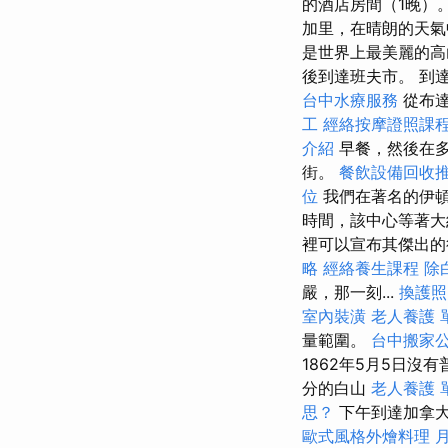
的酒店房間（1晚）
加里，在晴朗的天氣
是世界上最美麗的高
後到達班夫市。 到
台中水療服務
從布
工
經絡按摩證照課
介紹
早餐，然後在多
街。
餐飲設備回收
位
我們在著名的伊頓中
時間，該中心等著大約
裡可以宣布其傑出
略
經絡養生課程
除
嚴，那一刻...
換護照
室內裝潢
老人養護 
量範圍。
台中搬家
1862年5月5日沒
分的白山
老人養護 
思？
下午到達加拿大
歐式風格外燴料理