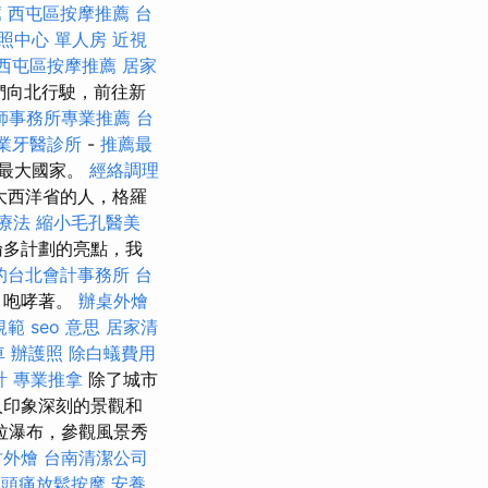
薦
西屯區按摩推薦
台
照中心 單人房
近視
西屯區按摩推薦
居家
們向北行駛，前往新
師事務所專業推薦
台
業牙醫診所
-
推薦最
最大國家。
經絡調理
大西洋省的人，格羅
療法
縮小毛孔醫美
倫多計劃的亮點，我
的台北會計事務所
台
，咆哮著。
辦桌外燴
規範
seo 意思
居家清
車
辦護照
除白蟻費用
計
專業推拿
除了城市
人印象深刻的景觀和
拉瀑布，參觀風景秀
竹外燴
台南清潔公司
頭痛放鬆按摩
安養