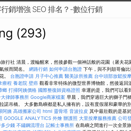
行銷增強 SEO 排名？-數位行銷
ng (293)
om旅行社 清晨，渡輪醒來，然後參觀一個神話般的花園（屠夫花
岸氣候而聞名。
網路行銷
如何申請台胞證
下午，與不列顛哥倫比
鮮花。
台胞證申請
月子中心推薦
醫美診所推薦
台中頭部放鬆按
拿療程
養老院
壁癌
觀看非常特殊的微型世界博物館，然後返回
蟑螂
打掃阿姨價格
國際整復師資格證照
幸運的是，我們可以看
十大律師事務所
Google商家檔案
早晨，我們穿過巨大的獅子門
拉諾吊橋。 大多數島嶼都是私人擁有的，設有度假屋和豪華的
掃阿姨
高雄搬家公司
html
靈骨塔
音波拉皮
其中最壯觀的是基於
照
GOOGLE ANALYTICS
外燴
辦護照
大里按摩服務推薦
公司
時多少錢
不鏽鋼流理台
記帳士事務所
在島嶼之間進行一次全景旅