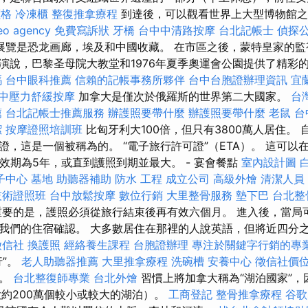
價格
冷凍櫃
整復推拿療程
到達後，可以觀看世界上大型博物館之
eo agency
免費寫訴狀
牙橋
台中中清路按摩
台北記帳士
偵探
覽是恐龙画廊，埃及和中國收藏。 在市區之後，蒙特皇家的監視
演說，巴黎圣母院大教堂和1976年夏季奧運會公園提供了精彩
嗎
台中眼科推薦
信賴的記帳事務所夥伴
台中台胞證辦理資訊
宜
中壓力舒緩按摩
加拿大是僅次於俄羅斯的世界第二大國家。
台
薦
台北記帳士推薦服務
辦護照要帶什麼
辦護照要帶什麼
老鼠
台
潔
按摩證照培訓班
比匈牙利大100倍，但只有3800萬人居住。 
證，這是一個被稱為的。 “電子旅行許可證”（ETA）。 這可以
有效期為5年，或直到護照到期並最大。 - 宴會餐點
室內設計圖
子中心
墓地
助聽器補助
防水 工程
成立公司
高級外燴
清潔人員
技術證照班
台中放鬆按摩
數位行銷
大里整骨服務
墊下巴
台北整
重要的是，護照必須從旅行結束後再有效六個月。 進入後，當局
我們的住宿確認。 大多數居住在那裡的人說英語，但將近四分
徵信社
換護照
經絡養生課程
台胞證辦理
專注於關鍵字行銷的專
行”。
老人助聽器推薦
大里推拿療程
洗碗槽
安養中心
徵信社價
遍。
台北整復師專業
台北外燴
習慣上將加拿大稱為“湖泊國家”，
大約200萬個較小或較大的湖泊）。
工商登記
整骨推拿療程
谷歌