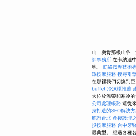
山；奧肯那根山谷；
師事務所
在卡納達中
地。
筋絡按摩技術
澤按摩服務
搜尋引
在那裡我們切換到
buffet
冷凍櫃推薦
大位於溫帶和寒冷的
公司處理帳務
這從來
身打造的SEO解決方
胞證台北
產後護理
投按摩服務
台中牙
最典型。 經過各種