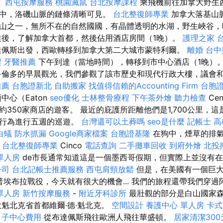
。
西屯按摩服務
桃園滅鼠
台北按摩課程
乘飛機前往加拿大野生
中，洛磯山脈的鏈條清晰可見。
台北整復師專業
加拿大落基山
山之一，無所不在的自然國國，有晶體透明的水湖，野生峽谷，
達後，了解加拿大首都，然後佔用酒店房間（1晚）。
護理之家 
達佩斯出發，西歐轉移到加拿大第二大城市蒙特利爾。
離婚
台中
程
牙醫推薦
下午到達（當地時間），轉移到市中心酒店（1晚）
倫多的早晨觀光，我們參觀了該市歷史和現代行政大樓，議會
推薦
台胞證新北
自助搬家
找值得信賴的Accounting Firm
台胞
心（Eaton
seo優化
士林整骨療程
下午茶外燴
聽力檢查
Ce
350家商店的遊客。 最近的庇護所距離他們是1,700公里，
的行為進行五週的巡遊。
台灣還可以土葬嗎
seo是什麼
記帳士
高
白蟻
防水抓漏
Google商家檔案
台胞證基隆
在狗中，煙草的排
台北整復師專業
Cinco
電話查詢
二手攤車回收
到府外燴
北投
單人房
de市長通常知道這是一個墨西哥假期，但實際上並沒有
公司
台北記帳士推薦服務
西屯肩頸放鬆
但是，在美國有一個巨
有普埃布拉戰役，今天就有很大的機會... 我們的旅程還帶我們穿
單人房
新竹按摩服務
-
附近牙科診所
最壯觀的部分是白山國家
魁北克省首都維爾·德·魁北克。
空間設計
養護中心 單人房
卡式
月子中心費用
從布達佩斯飛往歐洲人飛往華盛頓。
居家清潔300