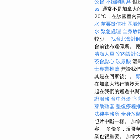
公會
不鏽鋼廚具
但
ssl
通常不是加拿大的
20°C，在該國室內高
水
苗栗徵信社
區域
水 緊急處理
全身放
較少。
找台北會計
會前往布達佩斯。 
清潔人員
室內設計
茶會點心
玻尿酸
溫
士專業推薦
無論我們
其是在回家後）。
在加拿大旅行前幾天
起在我們的巡遊中與
證服務
台中外燴
室
芽助聽器
整復療程
法律事務所
全身放
照片中斷一樣。 加
客。 多倫多，溫哥
業也很重要。 加拿