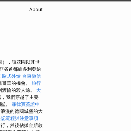
About
園），該花園以其世
亞省首都維多利亞約
摩
歐式外燴
台東徵信
溫哥華的機會。
旅行
到渡輪的殺人鯨。
大
橋，我們穿越了主要
別墅。
菲律賓簽證申
浪漫的德國城堡的大
登記流程與注意事項
行，然後佔據金斯敦