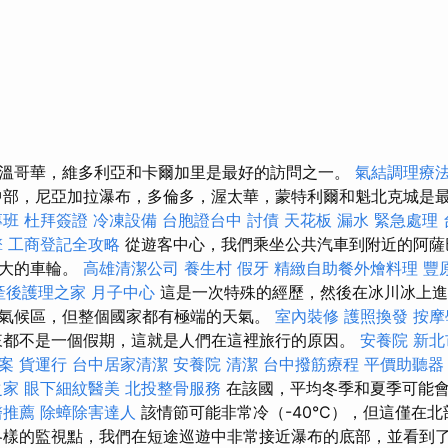
溫哥華，維多利亞和卡爾加里是最好的訪問之一。
氣結調理療
部，尼亞加拉瀑布，多倫多，渥太華，蒙特利爾和魁北克城是
專班
杜拜簽證
冷凍設備
台胞證台中
討債
天花板 漏水 緊急處理
擎
工商登記全攻略
從遊客中心，我們乘坐公共汽車到附近的阿薩
巨大的車輪。
高雄清潔公司
養生村
假牙
精緻自助餐外燴料理
豐
產後護理之家 月子中心
這是一次特殊的經歷，然後在冰川冰上進
氣候區，但整個國家都有極端的天氣。
室內裝修
護照換發
按摩
都不是一個假期，這就是人們在這裡旅行的原因。
安養院 新北
案
貨運行
台中居家清潔
安養院
清潔
台中撥筋療程
平價助聽器
之家
眼下細紋醫美
北投整骨服務
在該國，平均冬季和夏季可能
醫推薦
除蟑除害達人
該情節可能非常冷（-40°C），但這僅在北
各樣的監視點，我們在短途巡遊中非常接近瀑布的底部，並看到