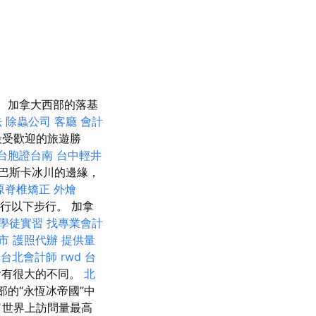
加拿大西部的落基
法
除蟲公司
客廳
會計
最受歡迎的旅遊勝
台胞證台南
台中輕井
巴斯卡冰川的邊緣，
原脊椎矯正
外燴
行以下步行。 加拿
學徒實習
找專業會計
市
護照代辦
提供量
台北會計師
rwd
台
會有很大的不同。
北
部的“永恆冰帝國”中
了世界上訪問量最高