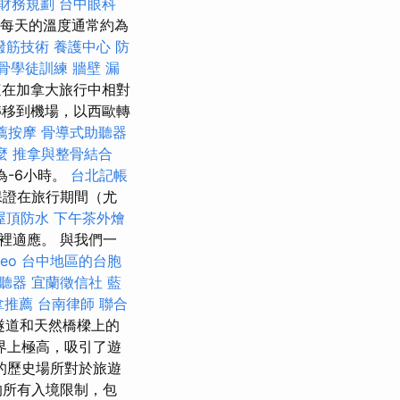
財務規劃
台中眼科
，每天的溫度通常約為
撥筋技術
養護中心
防
骨學徒訓練
牆壁 漏
這在加拿大旅行中相對
轉移到機場，以西歐轉
薦按摩
骨導式助聽器
麼
推拿與整骨結合
為-6小時。
台北記帳
保證在旅行期間（尤
屋頂防水
下午茶外燴
裡適應。 與我們一
seo
台中地區的台胞
聽器
宜蘭徵信社
藍
拿推薦
台南律師
聯合
隧道和天然橋樑上的
界上極高，吸引了遊
的歷史場所對於旅遊
的所有入境限制，包