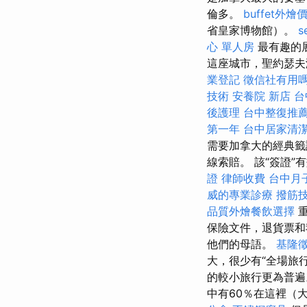
倫多。
buffet外燴
省皇家博物館）。
s
心 單人房
最有趣的展
這座城市，聖約瑟夫
業登記
徵信社有用
技術
安養院 新店
台
後護理
台中整復推
第一年
台中居家清
需要加拿大的經典籤
線索賠。 該“簽證”
證
律師收費
台中月
威的專業診療
撥筋
品質外燴餐飲選擇
保險文件，退貨票和
他們的母語。
基隆
大，很少有“全場旅
的較小旅行更為普
中有60％在這裡（