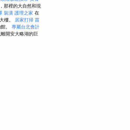
，那裡的大自然和現
擇
裝潢
護理之家
在
合大樓。
居家打掃
苗
物館。
專屬台北會計
流離開安大略湖的巨