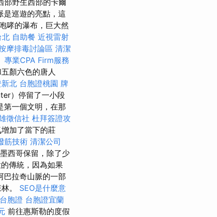
西部野生西部的卡爾
脈是巡遊的亮點，這
咆哮的瀑布，巨大然
台北
自助餐
近視雷射
按摩排毒討論區
清潔
。
專業CPA Firm服務
和五顏六色的唐人
證新北
台胞證桃園
牌
nter）停留了一小段
這是第一個文明，在那
雄徵信社
杜拜簽證攻
氣增加了當下的莊
撥筋技術
清潔公司
在墨西哥保留，除了少
大的傳統，因為如果
過阿巴拉奇山脈的一部
森林。
SEO是什麼意
台胞證
台胞證宜蘭
元
前往惠斯勒的度假