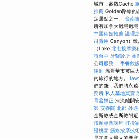
城市，參觀Cache
推薦
Golden路線
定居點之一。
台南
所有加拿大過境過境
中國術館推薦
護理之
司費用
Canyon
（Lake
北屯按摩療
證台中
牙醫診所
商
公司服務
二手餐飲
律師
溫哥華市被巨大
內旅行的地方。
law
們的錢，我們將永
務所
私人墓地買賣
骨盆矯正
河流離開安
師
安養院 北部
外遇
金斯敦或金斯敦附近
按摩專業課程
打掃
證桃園
筋絡按摩技
是加拿大最大的要塞