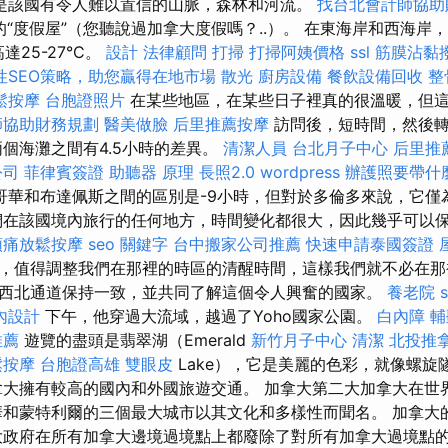
是該國有令人難以置信的山脈，森林和河流。
找台北會計師協助
“度假屋”（您聽說過加拿大度假嗎？..）。 在東海岸和西海岸
達25-27°C。
設計
法律顧問
打掃
打掃阿姨價格
ssl
筋膜沾黏
性SEO策略，助您贏得在地市場
散光
廚房設備
餐飲設備回收
整
鬆按摩
台胞證照片
在某些地區，在某些日子裡真的很溫暖，但
師協助財務規劃
醫美做臉
后里推薦按摩
訪問後，短時間，然後
兩個海灘之間有4.5小時的差異。
清潔人員
台北月子中心
后里推
公司
菲律賓簽證
助聽器 原理
長照2.0
wordpress
辦護照要帶什
哥華和布達佩斯之間的區別是-9小時，但對於多倫多來說，它僅
在該國境內旅行的任何地方，時間變化都很大，因此幾乎可以
頭痛放鬆按摩
seo 關鍵字
台中搬家公司推薦
快速申請泰國簽證
，值得調整我們在那裡的時區的清醒時間，這樣我們就不必在那
西北通道保持一致，並共同了解這個令人興奮的國家。
養老院
內設計
下午，他穿過大流域，越過了Yoho國家公園。
白內障
輔
推薦
遊覽的盡頭是翡翠湖（Emerald
新竹月子中心
清潔
北投推
鬆按摩
台胞證高雄
雙眼皮
Lake），它是美麗的色彩，就像螺旋
拿大擁有較高的國內和外國旅遊交通。 加拿大第二大加拿大在世
華和蒙特利爾的三個最大城市以其文化和多樣性而聞名。 加拿大
大政府在所有加拿大邊境過境點上都廢除了對所有加拿大過境點