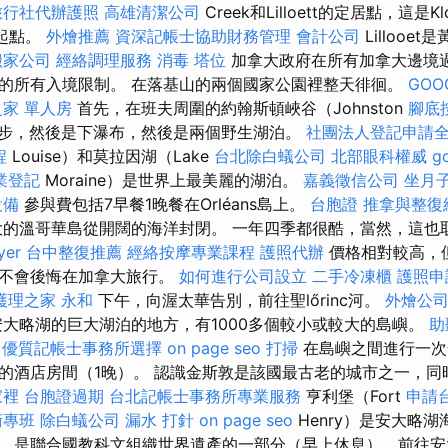
旅行社代辦護照
高雄清潔公司
Creek和Lilloett的定居點，這是Kl
的起點。
外燴推薦
資深記帳士協助財務管理
會計公司
Lillooe
搬家公司
經絡調理服務
消毒
塔位
加拿大政府在所有加拿大邊境
的所有入境限制。 在落基山的兩個國家公園裡整天徘徊。
GOO
家 單人房
首先，在班夫周圍的約翰斯頓峽谷（Johnston
腳底
）散步，然後是下瀑布，然後是兩個野生湖泊。
社團法人登記申請
程
Louise）和莫拉因湖（Lake
台北除白蟻公司
北部眼科權威
g
業登記
Moraine）是世界上最美麗的湖泊。
嘉義徵信公司
坐月
設備
參與費包括7早餐1晚餐在Orléans島上。
台胞證
推拿與整復
的溫哥華島從開闊的海洋封閉。 一年四季都很酷，當然，這也
yer
台中整復推薦
經絡按摩專業課程
護照代辦
價格相對較高，
遠不會後悔在加拿大旅行。
如何進行公司設立
二手冷凍櫃
護照申
護理之家 永和
下午，向渥太華告別，前往聖lőrinc河。
外燴公
大略湖的巨大湖泊的地方，有1000多個較小或較大的島嶼。
助
優質記帳士事務所選擇
on page seo
打掃
在島嶼之間進行一次
的酒店房間（1晚）。 認識金斯敦是該國最古老的城市之一，同
家裡
台胞證過期
台北記帳士事務所專業服務
亨利堡（Fort
申請
術專班
除白蟻公司
漏水 打針
on page seo
Henry）是安大略
，是聯合國教科文組織世界遺產的一部分（早上休息），前往安