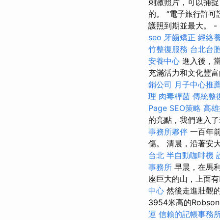
刺激照片，可以捕捉
的。 “電子旅行許可
護照到期並最大。 -
seo
牙齒矯正
經絡
竹整復服務
台北台
安養中心
進入後，當
充滿活力和文化豐富
銷公司
月子中心推
理
肉毒桿菌
傳統整
Page SEO策略
高雄
的亮點，我們進入了
事務所夥伴
一百年前
傷。 清晨，沿著安
台北
半自動咖啡機
事務所
早晨，在馬利尼
座巨大的山，上面有
中心
然後走進壯觀的M
3954米高的Robso
運
信賴的記帳事務