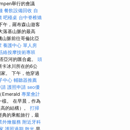
mpen舉行的會議
錢
餐飲設備回收
自
價
吧檯桌
台中脊椎矯
 下午，羅布森山遊客
加拿大落基山脈的最高
磯山脈前往哥倫比亞
潔
養護中心 單人房
筋絡按摩技術專班
塔亞河的匯合處。
頭
斯卡冰川所在的6公
家。 下午，他穿過
子中心
輔聽器推薦
申請
護照申請
seo優
merald
專業會計
一樣。 在早晨，作為
最高的結構）。
打掃
經典的乘船旅行，最
業外燴服務
附近牙科
家
護照過期
散光
早