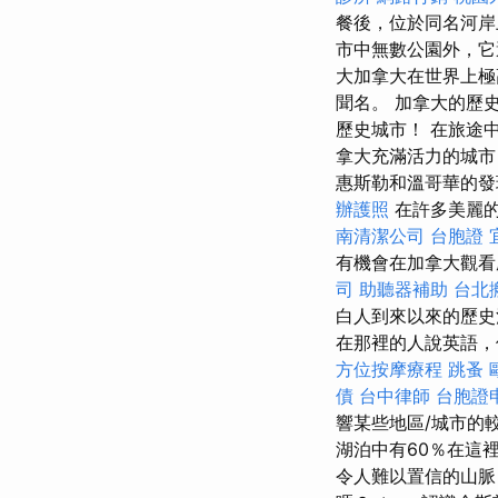
餐後，位於同名河
市中無數公園外，它
大加拿大在世界上極
聞名。 加拿大的歷
歷史城市！ 在旅途
拿大充滿活力的城市
惠斯勒和溫哥華的發
辦護照
在許多美麗的
南清潔公司
台胞證
有機會在加拿大觀
司
助聽器補助
台北
白人到來以來的歷史
在那裡的人說英語，
方位按摩療程
跳蚤
債
台中律師
台胞證
響某些地區/城市的
湖泊中有60％在這
令人難以置信的山