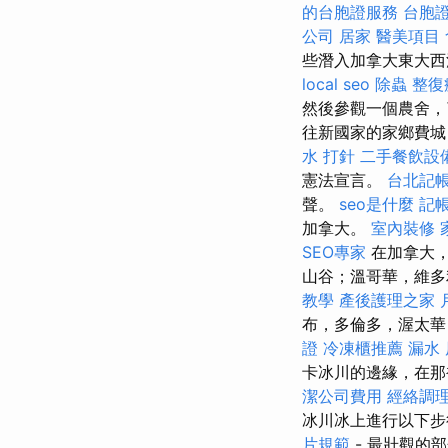
的台胞證服務
台胞
公司
居家
醫美項目
些潛入加拿大東大西
local seo
除蟲
整復
然後參觀一個農舍，
往新國家的家鄉費城
水 打針
二手餐飲設
憲法宣言。
台北記
聲。
seo是什麼
記
加拿大。
室內裝修
SEO專家
在加拿大，
山谷；溫哥華，維多
教學
產後護理之家 
布，多倫多，渥太華
證
冷凍櫃推薦
漏水
卡冰川的邊緣，在
潔公司費用
經絡調
冰川冰上進行以下步
片規範
- 最壯觀的