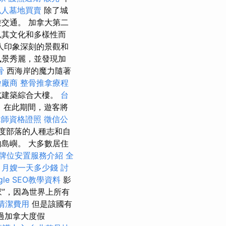
私人墓地買賣
除了城
交通。 加拿大第二
以其文化和多樣性而
人印象深刻的景觀和
風景秀麗，並發現加
骨
西海岸的魔力隨著
燴廠商
整骨推拿療程
式建築綜合大樓。
台
，在此期間，遊客將
拿師資格證照
徵信公
度部落的人種志和自
島嶼。 大多數居住
牌位安置服務介紹
全
。
月嫂一天多少錢
討
le SEO教學資料
影
”，因為世界上所有
清潔費用
但是該國有
過加拿大度假