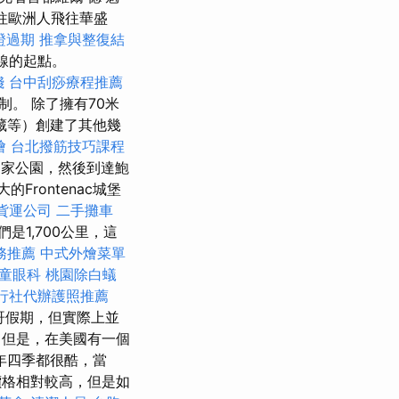
往歐洲人飛往華盛
證過期
推拿與整復結
n路線的起點。
錢
台中刮痧療程推薦
。 除了擁有70米
藏等）創建了其他幾
燴
台北撥筋技巧課程
家公園，然後到達鮑
Frontenac城堡
貨運公司
二手攤車
們是1,700公里，這
務推薦
中式外燴菜單
童眼科
桃園除白蟻
行社代辦護照推薦
哥假期，但實際上並
但是，在美國有一個
一年四季都很酷，當
格相對較高，但是如