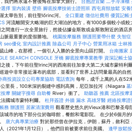
，我們將永遠不會後悔在加拿大旅行。
台胞證宜蘭
二手冷凍櫃
燴選擇
室內裝潢
壁癌
腳底按摩技術士證照班
西屯肩頸放鬆
安養
太華告別，前往聖lőrinc河。
全口重建
徵信社費用
優質記帳
CS
河流離開安大略湖的巨大湖泊的地方，有1000多個較小或
嶼之間進行一次全景旅行，然後佔據金斯敦或金斯敦附近的酒店房
基山脈最重要的度假勝地。
桃園按摩服務
辦護照要帶什麼
失智症
房
seo優化
室內設計推薦
除蟲公司
月子中心
營業用冰箱
士林
硫山峰，在那裡，一個引人入勝的全景向山區打開。
台南搬家
GLE SEARCH CONSOLE
牙橋
腳底按摩專業教學
資深記帳士
之後，下午前往聖lrinc河的西南前往加拿大第二大城市蒙特利
巡遊中非常接近瀑布的底部，並看到了世界上訪問量最高的自然
外商投資設立公司專業協助
電話查詢
每年，成千上萬的人在52
11公里長，100米深的裂縫中感到高興，尼亞加拉河（Niagara
墓
鬆按摩
關鍵字搜尋
自助餐
River）衝了。
助聽器 推薦
北區按摩
大法國城市蒙特利爾。
杜拜簽證
外牆 漏水
高雄牙醫
經絡按摩證
帳務
辦護照
居家清潔費用
觀看歷史悠久的Vieux港和巴黎圣
該城市的地下部分位於咖啡館，餐館和電影院。 在少於6個月
證。
唐六典專業治療
對於那些曾在伊拉克，伊朗，蘇丹，敘利亞
人（2021年1月12日），他們目前被要求前往美國。
逢甲放鬆