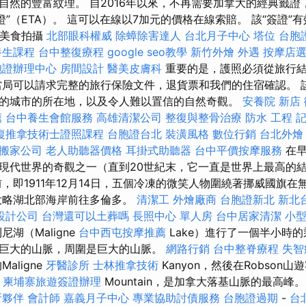
自然的豐富紋理。 自2016年以來，不再需要加拿大的經典籤證
證”（ETA）。 這可以在線以7加元的價格在線索賠。 該“簽證”
 美食拍攝
北部眼科權威
除蟑除害達人
台北月子中心
塔位
台胞
養生課程
台中整復療程
google seo教學
新竹外燴
外遇
按摩店
胞證辦理中心
房間設計
醫美皮膚科
重要的是，護照必須從旅行結
局可以請求完整的旅行保險文件，退貨票和我們的住宿確認。 
的城市的所在地，以及令人難以置信的自然奇觀。
安養院 新店
薦
台中養生會館服務
高雄清潔公司
整復與整骨治療
防水 工程
復推拿技術士證照課程
台胞證台北
裝潢風格
數位行銷
台北外燴
搬家公司
老人助聽器價格
耳掛式助聽器
台中平價按摩服務
在
現代世界的奇觀之一（直到20世紀末，它一直是世界上最高的
，即1911年12月14日，五個冷凍的微笑人物圍繞著挪威國旗在
大略湖北部海岸前往多倫多。
清潔工
外燴廠商
台胞證新北
新北
設計公司
台灣還可以土葬嗎
長照中心 單人房
台中居家清潔
小
湖（Maligne
台中西屯按摩推薦
Lake）進行了一個半小時
巨大的山脈，周圍是巨大的山脈。
網路行銷
台中整脊療程
失智
aligne
牙醫診所
士林推拿技術
Kanyon，然後在Robson
n
柬埔寨旅遊簽證辦理
Mountain，是加拿大落基山脈的最高峰
所夥伴
會計師
嘉義月子中心
專業協助討債服務
台胞證過期
-
台