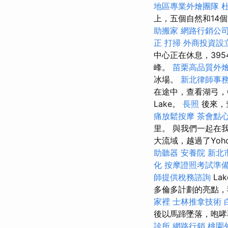
地區專業外燴團隊
上，五個自然和14
助搬家
網路行銷公
正
打掃
外商投資設
中心正在休息，395
峰。
苗栗高品質外
冰場。
新北律師事
在途中，查看湖弓，Cr
Lake。
長照
後來，
痛放鬆按摩
茶會點
里。 與我們一起在
大流域，越過了Yoh
助聽器
安養院 新北
化
按摩證照考試準
師提供稅務諮詢
La
多倫多計劃的亮點，
家裡
士林推拿技術
後以馬蹄墜落，咆
診所
網路行銷
桃園