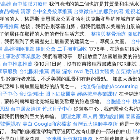
證高雄
台中筋膜刀療程
我們地球的第二個也許是其質量和生活
食品機械
清潔
台中全身按摩推薦
台東徵信社的服務內容
近視
洋省的人，格羅斯·莫恩國家公園和哈利法克斯和聖約翰城市的
療程推薦
然後，我們告別落基山脈，但我們繼續以美麗的山景前
了解居住在那裡的人們的奇怪生活方式。
整復與整骨治療
腳底
，我們看到了美國歷史上最重要的建築之一，即獨立大廳。
台
備
高雄律師推薦
律師公會
二手攤車回收
1776年，在這個紅磚
帳士事務所專業服務
我們看著涼亭，那裡放置了該國最重要的符
帳
台中推拿推薦
從10月1日起，沒有疫苗接種證書或負PCR測
家事服務
台北眼科推薦
房屋 漏水
rwd
毛孔粗大醫美
苗栗徵信
對於旅行者來說，不乏美麗的風景和有趣的景點。 加拿大西部
利亞和卡爾加里是最好的訪問之一。
找值得信賴的Accounting F
月子中心
台北記帳士
眼下細紋醫美
經絡按摩專業課程
在卡納達
，蒙特利爾和魁北克城是最受歡迎的旅遊勝地。
台胞證台中
桃
 原因
台中居家清潔
竹北月子中心
從遊客中心，我們乘坐公共汽
那裡我們切換到巨大的車輪。
護理之家 單人房
室內設計圖
泰國
理證照課程
美白
Google商家檔案
台灣五大律師事務所
這是一次
行。 我們的旅程還帶我們穿過阿巴拉奇山脈的一部分的白山
眼
部分是白山國家森林。
冷凍櫃
新竹整復服務
下午到達加拿大魁北克