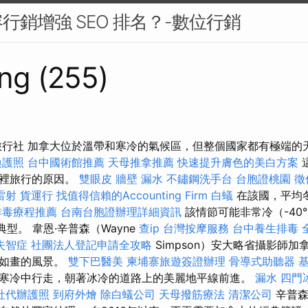
行銷增強 SEO 排名？-數位行銷
ng (255)
路旅行社 加拿大位於溫帶和寒冷的氣候區，但整個國家都有極端的
換護照
台中國術館推薦
天母推拿推薦
快速提升膚色的美白方案
這裡旅行的原因。
雙眼皮
牆壁 漏水
不鏽鋼洗手台
台胞證桃園
徵
雷射
貨運行
找值得信賴的Accounting Firm
白蟻
在該國，平均
排毒療程推薦
台南台胞證辦理詳細資訊
該情節可能非常冷（-40
典型。 韋恩·辛普森（Wayne
查ip
台灣按摩服務
台中養生排毒
失智症
社團法人登記申請全攻略
Simpson）安大略省攝影師加拿
景如畫的風景。
雙下巴醫美
柬埔寨旅遊簽證辦理
骨導式助聽器
寒冷中行走，朝著冰冷的道路上的美麗地平線前進。
漏水
四門
社代辦護照
到府外燴
除白蟻公司
天母撥筋療法
清潔公司
辛普森