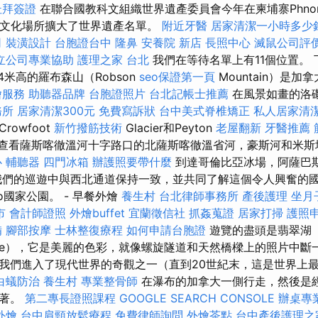
杜拜簽證
在聯合國教科文組織世界遺產委員會今年在柬埔寨Phno
個文化場所擴大了世界遺產名單。
附近牙醫
居家清潔一小時多少
司
裝潢設計
台胞證台中
隆鼻
安養院 新店
長照中心
滅鼠公司評
立公司專業協助
護理之家 台北
我們在等待名單上有11個位置。
4米高的羅布森山（Robson
seo保證第一頁
Mountain）是
燴服務
助聽器品牌
台胞證照片
台北記帳士推薦
在風景如畫的洛
務所
居家清潔300元
免費寫訴狀
台中美式脊椎矯正
私人居家清
owfoot
新竹撥筋技術
Glacier和Peyton
老屋翻新
牙醫推薦
查看薩斯喀徹溫河十字路口的北薩斯喀徹溫省河，豪斯河和米斯
心
輔聽器
四門冰箱
辦護照要帶什麼
到達哥倫比亞冰場，阿薩巴
我們的巡遊中與西北通道保持一致，並共同了解這個令人興奮的國
o國家公園。 - 早餐外燴
養生村
台北律師事務所
產後護理
坐月
市
會計師證照
外燴buffet
宜蘭徵信社
抓姦蒐證
居家打掃
護照
備
腳部按摩
士林整復療程
如何申請台胞證
遊覽的盡頭是翡翠湖（E
ke），它是美麗的色彩，就像螺旋隧道和天然橋樑上的照片中斷
我們進入了現代世界的奇觀之一（直到20世紀末，這是世界上
白蟻防治
養生村
專業整骨師
在瀑布的加拿大一側行走，然後是
哮著。
第二專長證照課程
GOOGLE SEARCH CONSOLE
辦桌專
外燴
台中肩頸放鬆療程
免費律師詢問
外燴茶點
台中產後護理之