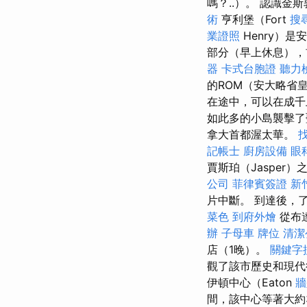
嗎？..）。 認識
術
亨利堡（Fort
搜
業證照
Henry）
部分（早上休息），
器
卡式台胞證
聽力
的ROM（安大略省
在途中，可以在成千上
如此多的小島襲擊了聖
拿大首都渥太華。
記帳士
廚房設備
眼
賈斯珀（Jasper
公司
菲律賓簽證
新
片中斷。 到達後，
菜色
到府外燴
從布
辦
子母車
牌位
清潔
店（1晚）。
關鍵字
觀了該市歷史和現代
伊頓中心（Eaton
牆
間，該中心等著大約35