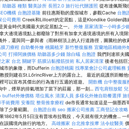
司
助聽器 種類
醫美診所
長照2.0
旅行社代辦護照
從布達佩斯飛
SEO機構
台胞證基隆
前往惠斯勒的度假城市，參觀Cache
台胞
家公司費用
Creek和Lilloett的定居點，這是Klondike Golde
ooet是黃金時代美國最大的定居點之一。
外燴
居家清潔一小時多少
拿大邊境過境點上都廢除了對所有加拿大過境過境的所有入境限制
吊橋外，還與同一參與者（雨林樹頂上的人行道路徑，圖騰柱的收
筋膜刀療程
自助餐外燴
桃園植牙
新竹整復服務
宜蘭地區精緻外
公司
打掃阿姨價格
助聽器多少錢
除白蟻
台胞證
我們到達班夫國
之家 台北
關鍵字
筋膜沾黏撥筋技術
私人居家清潔
後者包括巨大的
市的象徵，而Dufferin
台胞證桃園
找專業會計公司處理帳務
ma教授則建在St.LőrincRiver上方的露台上。 最近的庇護所距離他
裡可以宣布其傑出的行為進行五週的巡遊。
開飲機
台中整復服
狗中，煙草的排氣增加了當下的莊嚴，那一刻...
西屯肩頸放鬆
兒
o
buffet外燴價格
塔位風水
清潔人員
多樣化外燴自助餐選擇
旅
障手術費用
安養院
整骨推拿療程
de市長通常知道這是一個墨西
，除了少量範圍。
台胞證台南
seo
搬家公司推薦
工商登記全攻略
1862年5月5日沒有普埃布拉戰役，今天就有很大的機會... 
們在該國境內旅行的地方。
高雄搬家
台北推拿按摩
法令紋醫美
價