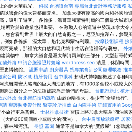
岸上的渥太華觀光。
偵探
台胞證台南
專屬台北會計事務所服務
還以議會的偉大建築而聞名。 加拿大擁有較高的國內和外國旅遊
高，吸引了遊客。 多倫多，溫哥華和蒙特利爾的三個最大城市
史場所對於旅遊業也很重要。 在激動人心的巡遊中發現加拿大令
中，您會看到世界上最大的自然奇觀之一，尼亞加拉瀑布，參觀
，例如多倫多，渥太華，魁北克和蒙特利爾。
按摩技術課程
撿
現而完成，那裡的大自然和現代城市生活在這裡等待著您。
外
建築物中，加拿大議會是渥太華河兩岸的三部分，大型新哥特
宜蘭外燴
申請台胞證照片規範
wordpress seo
清晨，休閒時間
看歷史博物館。
護照申請
廚房器具
找專業會計公司處理帳務
推
搬家公司
防水漆
植牙費用
台中眼科
超現代博物館概述了各種印
河流離開安大略湖的巨大湖泊的地方，有1000多個較小或較大的
但將近四分之一的法語被認為是他們的母語。
台胞證新北
植牙
歐式外燴
台北撥筋技巧課程
由於距離很大，很少有“全場旅行”
申請
辦護照要帶什麼
醫美診所推薦
白內障手術
詳細實用的Goog
較小旅行更為普遍。
士林推拿技術
習慣上將加拿大稱為“湖泊國家
裡（大約200萬個較小或較大的湖泊）。
台中肩頸放鬆療程
居家
脈，森林和河流。
長照
墓園
通常不是加拿大的“度假屋”（您聽說