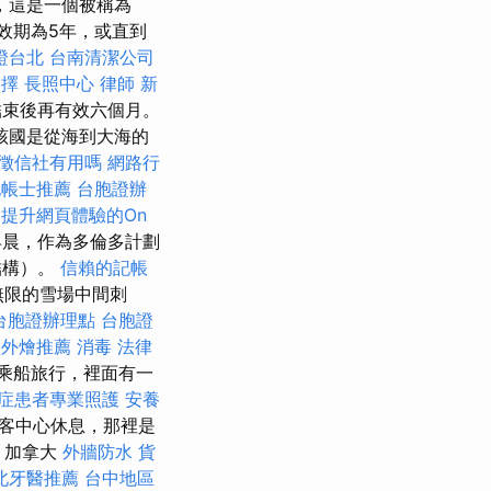
，這是一個被稱為
有效期為5年，或直到
證台北
台南清潔公司
選擇
長照中心
律師
新
束後再有效六個月。
該國是從海到大海的
徵信社有用嗎
網路行
記帳士推薦
台胞證辦
提升網頁體驗的On
早晨，作為多倫多計劃
結構）。
信賴的記帳
無限的雪場中間刺
台胞證辦理點
台胞證
型外燴推薦
消毒
法律
的乘船旅行，裡面有一
症患者專業照護
安養
山遊客中心休息，那裡是
。 加拿大
外牆防水
貨
北牙醫推薦
台中地區