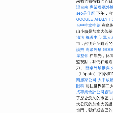
果我們看待我們的錢
證台南
專業餐廳外
seo是什麼
下午，向渥
GOOGLE ANALYTI
台中推拿推薦
在島
山小鎮是加拿大落
清潔
養護中心 單人
市，然後升至附近的
護照
高級外燴
GOO
摩整骨
在觀光，休閒
監視點，我們在短途
力。
辦桌外燴推薦
（Lópato）下降和
南搬家公司
大甲放
眼科
前往世界第二
找專業會計公司處理
了歷史悠久的市區，
大公民的加拿大簽
也門，朝鮮或古巴的