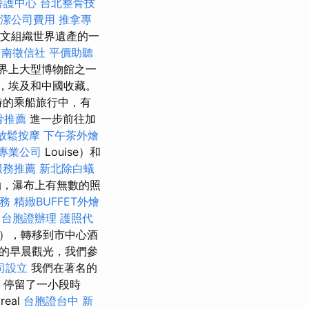
養護中心
台北整骨技
潔公司費用
推拿專
科文組織世界遺產的一
台南徵信社
平價助聽
界上大型博物館之一
，埃及和中國收藏。
小時的乘船旅行中，有
骨推薦
進一步前往加
放鬆按摩
下午茶外燴
專業公司
Louise）和
服務推薦
新北除白蟻
泊，瀑布上有無數的照
務
精緻BUFFET外燴
台胞證辦理
護照代
），轉移到市中心酒
的早晨觀光，我們參
司設立
我們在著名的
r）停留了一小段時
real
台胞證台中
新