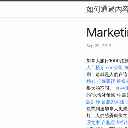
如何通過內容
Marketi
Sep 20, 2013
加拿大旅行1000
人工植牙
seo公司
期，這就是人們在
點心
打掃家裡
近視
很大的不同。
台中
的“永恆冰帝國”中最
設計師
台胞證高雄
觀眾到達加拿大風
片，人們感覺就像在
理之家
台胞證
旅行