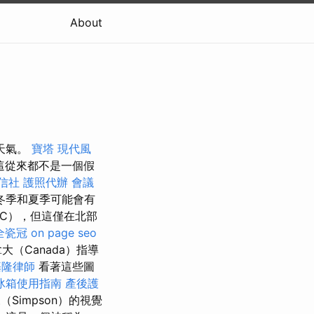
About
天氣。
寶塔
現代風
這從來都不是一個假
信社
護照代辦
會議
冬季和夏季可能會有
°C），但這僅在北部
全瓷冠
on page seo
大（Canada）指導
基隆律師
看著這些圖
冰箱使用指南
產後護
（Simpson）的視覺