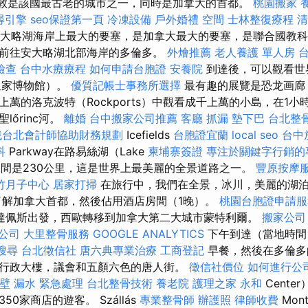
金斯敦是該國最古老的城市之一，同時是加拿大的首都。
桃園搬家
尋引擎
seo保證第一頁
冷凍設備
戶外婚禮
空間
士林整復療程
清
是安大略湖海岸上最大的要塞，是加拿大最大的要塞，是聯合國教
前往安大略湖北部海岸的多倫多。
外燴推薦
老人養護 單人房
檢查
台中水療療程
如何申請台胞證
安養院
到達後，可以觀看世
皇家博物館）。
優質記帳士事務所選擇
最有趣的展覽是恐龙画廊
萬的洛克波特（Rockports）中觀看成千上萬的小島，在1
lőrinc河。
離婚
台中搬家公司推薦
客廳
抓漏
墊下巴
台北整
找台北會計師協助財務規劃
Icefields
台胞證宜蘭
local seo
台中
科
Parkway在路易絲湖（Lake
柬埔寨簽證
專注於關鍵字行銷的
）之間是230公里，這是世界上最美麗的全景道路之一。
豐原按摩
竹月子中心
居家打掃
在旅行中，我們在全景，冰川，美麗的湖
了解加拿大首都，然後佔用酒店房間（1晚）。
桃園台胞證申請服
達佩斯出發，西歐轉移到加拿大第二大城市蒙特利爾。
搬家公司
公司
大里整骨服務
GOOGLE ANALYTICS
下午到達（當地時間
搜尋
台北徵信社
唐六典專業治療
工商登記
早餐，然後在多倫多
行政大樓，議會和五顏六色的唐人街。
徵信社價位
如何進行公
壁 漏水 緊急處理
台北整骨技術
養老院
護理之家 永和
Cente
0家商店的遊客。 Szállás
專業整骨師
辦護照
律師收費
Mont