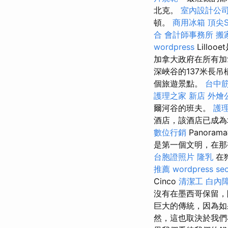
北克。
室內設計公
頓。
商用冰箱
頂尖
合
會計師事務所
搬
wordpress
Lill
加拿大政府在所有加
深峽谷的137米長
個旅遊景點。
台中
護理之家 新店
外燴
爾河谷的班夫。
護理
酒店，該酒店已成為城
數位行銷
Panora
是第一個文明，在那
台胞證照片
隆乳
在
推薦
wordpress se
Cinco
清潔工
白內
沒有在墨西哥保留
巨大的傳統，因為如果
然，這也取決於我