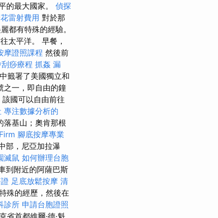
水平的最大國家。
偵探
老花雷射費用
對於那
美麗都有特殊的經驗。
往太平洋。 早餐，
按摩證照課程
然後前
中刮痧療程
抓姦
漏
房中籤署了美國獨立和
號之一，即自由的鐘
試，該國可以自由前往
社
專注數據分析的
的落基山；奧肯那根
irm
腳底按摩專業
中部，尼亞加拉瀑
園滅鼠
如何辦理台胞
車到附近的阿薩巴斯
簽證
足底放鬆按摩
清
特殊的經歷，然後在
科診所
申請台胞證照
省首都維爾·德·魁