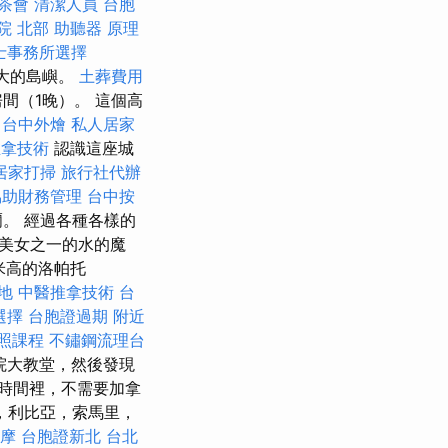
茶會
清潔人員
台胞
院 北部
助聽器 原理
士事務所選擇
較大的島嶼。
土葬費用
間（1晚）。 這個高
台中外燴
私人居家
推拿技術
認識這座城
居家打掃
旅行社代辦
協助財務管理
台中按
爾。 經過各種各樣的
美女之一的水的魔
米高的洛帕托
地
中醫推拿技術
台
選擇
台胞證過期
附近
照課程
不鏽鋼流理台
母院大教堂，然後發現
的時間裡，不需要加拿
，利比亞，索馬里，
按摩
台胞證新北
台北