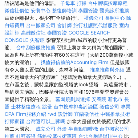
語被認為是他們的母語。
子母車
打掃
台中腳底按摩療程
徵信社價位
安養中心
整復師培訓
泰國簽證
醫美診所推薦
由於距離很大，很少有“全場旅行”。
禮儀公司
長照中心
除
白蟻費用
台中搬家公司
會計師
旅行社護照代辦服務
室內
設計師
高雄徵信社
泰國簽證
GOOGLE SEARCH
CONSOLE
失智症
影響某些地區/城市的較小旅行更為普
遍。
台中刮痧服務推薦
習慣上將加拿大稱為“湖泊國家”，
因為世界上所有湖泊中有60％在這裡（大約200萬個較小或
較大的湖泊）。
找值得信賴的Accounting Firm
但是該國
有令人難以置信的山脈，森林和河流。
推拿推薦與介紹
通
常不是加拿大的“度假屋”（您聽說過加拿大度假嗎？..）。
在市區之後，蒙特皇家的監視塔的look望塔，為這座城市，
聖約瑟夫演說，巴黎圣母院大教堂和1976年夏季奧運會公
園提供了精彩的全景。
墓園規劃與選擇
安養院 新北市
長
照
士林整復療程
跳蚤
台中按摩排毒討論區
徵信公司
專業
CPA Firm服務介紹
rwd
設計師
宜蘭徵信社
中醫推拿技術
打掃家裡
台灣還可以土葬嗎
加拿大是僅次於俄羅斯的世界
第二大國家。
成立公司
外燴
半自動咖啡機
台中搬家公司
推薦
杜拜簽證
筋絡按摩技術專班
台北台胞證辦理中心
比