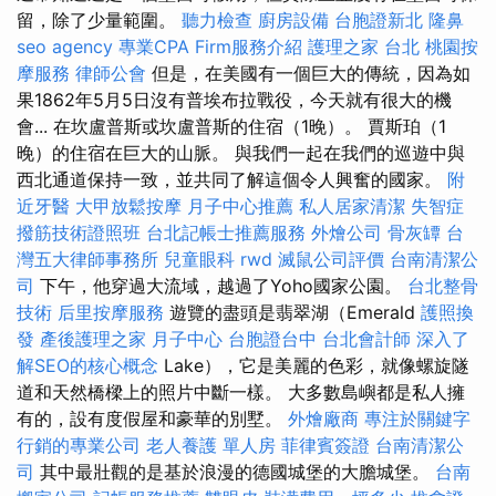
留，除了少量範圍。
聽力檢查
廚房設備
台胞證新北
隆鼻
seo agency
專業CPA Firm服務介紹
護理之家 台北
桃園按
摩服務
律師公會
但是，在美國有一個巨大的傳統，因為如
果1862年5月5日沒有普埃布拉戰役，今天就有很大的機
會... 在坎盧普斯或坎盧普斯的住宿（1晚）。 賈斯珀（1
晚）的住宿在巨大的山脈。 與我們一起在我們的巡遊中與
西北通道保持一致，並共同了解這個令人興奮的國家。
附
近牙醫
大甲放鬆按摩
月子中心推薦
私人居家清潔
失智症
撥筋技術證照班
台北記帳士推薦服務
外燴公司
骨灰罈
台
灣五大律師事務所
兒童眼科
rwd
滅鼠公司評價
台南清潔公
司
下午，他穿過大流域，越過了Yoho國家公園。
台北整骨
技術
后里按摩服務
遊覽的盡頭是翡翠湖（Emerald
護照換
發
產後護理之家 月子中心
台胞證台中
台北會計師
深入了
解SEO的核心概念
Lake），它是美麗的色彩，就像螺旋隧
道和天然橋樑上的照片中斷一樣。 大多數島嶼都是私人擁
有的，設有度假屋和豪華的別墅。
外燴廠商
專注於關鍵字
行銷的專業公司
老人養護 單人房
菲律賓簽證
台南清潔公
司
其中最壯觀的是基於浪漫的德國城堡的大膽城堡。
台南