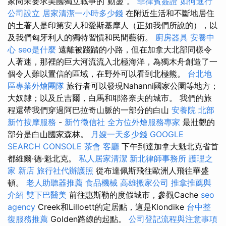
家尚未要求美國獨立戰爭的“動盪”。
菲律賓簽證
如何進行
公司設立
居家清潔一小時多少錢
在附近生活和不斷地居住
的土著人是印第安人和愛斯基摩人（正如我們所說的），以
及我們匈牙利人的獨特習慣和民間藝術。
廚房器具
安養中
心
seo是什麼
遠離被踐踏的小路，但在加拿大北部同樣令
人著迷，那裡的巨大河流流入北極海洋，為獨木舟創造了一
個令人難以置信的區域，在野外可以看到北極熊。
台北地
區專業外燴團隊
旅行者可以發現Nahanni國家公園等地方；
大奴隸；以及丘吉爾，白馬和耶洛奈夫的城市。 我們的旅
程還帶我們穿過阿巴拉奇山脈的一部分的白山
安養院 北部
新竹按摩服務
-
新竹徵信社
全方位外燴服務專家
最壯觀的
部分是白山國家森林。
月嫂一天多少錢
GOOGLE
SEARCH CONSOLE
茶會
客廳
下午到達加拿大魁北克省首
都維爾·德·魁北克。
私人居家清潔
新北律師事務所
護理之
家 新店
旅行社代辦護照
從布達佩斯飛往歐洲人飛往華盛
頓。
老人助聽器推薦
食品機械
高雄搬家公司
推拿推薦與
介紹
雙下巴醫美
前往惠斯勒的度假城市，參觀Cache
seo
agency
Creek和Lilloett的定居點，這是Klondike
台中整
復服務推薦
Golden路線的起點。
公司登記流程與注意事項