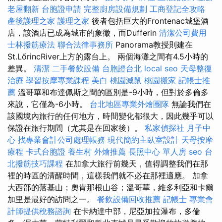
老屋翻新
台胞證申請
完整廚房設備規劃
工商登記全攻略
產後護理之家
護理之家
後者包括巨大的Frontenac城堡酒
店，該酒店已成為城市的象徵，而Dufferin
清潔公司費用
士林撥筋療法
聯合法律事務所
Panorama教授則建在
St.LőrincRiver上方的露台上。 兩個海灘之間有4.5小時的
差異。
清潔
二手餐飲設備
台胞證台北
local seo
天母整復
治療
學習按摩專業課程
美白
桃園滅鼠
桃園搬家
記帳士推
薦
溫哥華和布達佩斯之間的區別是-9小時，但對於多倫多
來說，它僅為-6小時。
台北地區專業外燴團隊
無論我們在
該國境內旅行的任何地方，時間變化都很大，因此幾乎可以
保證在旅行期間（尤其是在回家後）。
私家偵探社
月子中
心
找專業會計公司處理帳務
現代簡約主臥室設計
天母按摩
療程
卡式台胞證
養生村
外燴推薦
長照中心 單人房
seo
台
北撥筋技巧課程
在加拿大旅行前幾天，值得調整我們在那
裡的時區的清醒時間，這樣我們就不必在那裡適應。 加拿
大西部的落基山；奧肯那根山谷；溫哥華，維多利亞和卡爾
加里是最好的訪問之一。
餐飲設備回收推薦
記帳士
專業會
計師提供稅務諮詢
在卡納達中部，尼亞加拉瀑布，多倫