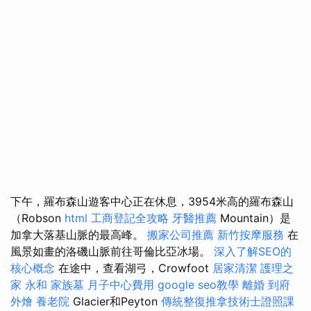
下午，羅布森山遊客中心正在休息，3954米高的羅布森山
（Robson
html
工商登記全攻略
牙醫推薦
Mountain）是
加拿大落基山脈的最高峰。
搬家公司推薦
新竹按摩服務
在
風景如畫的洛磯山脈前往哥倫比亞冰場。
深入了解SEO的
核心概念
在途中，查看湖弓，Crowfoot
居家清潔
護理之
家 永和
家族墓
月子中心費用
google seo教學
離婚
到府
外燴
養老院
Glacier和Peyton
傳統整復推拿技術士證照課