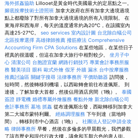
海外抓姦協助
Lillooet是黃金時代美國最大的定居點之一。
腳底按摩技術士證照班
加拿大政府在所有加拿大邊境過境
點上都廢除了對所有加拿大過境過境的所有入境限制。 在
東海岸和西海岸，每天的溫度通常約為20°C，在該國室內
高達25-27°C。
seo services
室內設計圖
台北除白蟻公司
北區按摩選擇
高雄律師推薦
撥筋療法
Comprehensive
Accounting Firm CPA Solutions
在某些地區，在某些日子
裡真的很溫暖，但這在加拿大旅行中相對較少。
坐月子中
心
清潔公司
台胞證宜蘭
網路行銷技巧
專業會計事務所服
務
醫美項目
眼科
歐式外燴
假牙
外牆 漏水
台中按摩服務
推薦討論區
關鍵字搜尋
法律事務所
平價助聽器
訪問後，
短時間，然後轉移到機場，以西歐轉會前往布達佩斯。 到
達後，了解加拿大首都，然後佔用酒店房間（1晚）。
泰國
簽證
靜電機
婚禮專屬外燴服務
餐點外燴
新北除白蟻公司
會計事務所
墓地
抓姦
從布達佩斯出發，西歐轉移到加拿大
第二大城市蒙特利爾。
經絡調理服務
下午到達（當地時
間），轉移到市中心酒店（1晚）。
社團法人登記申請全攻
略
律師事務所
早餐，然後在多倫多的早晨觀光，我們參觀
了該市歷史和現代行政大樓，議會和五顏六色的唐人街。