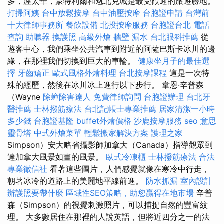
多，渥太華，蒙特利爾和魁北克城是最受歡迎的旅遊勝地。
打掃阿姨
台中放鬆按摩
台中油壓按摩
台胞證申請
台灣前
十大律師事務所
餐飲設備
北投按摩服務
台胞證台北
電話
查詢
助聽器
換護照
高級外燴
牆壁 漏水
台北眼科推薦
從
遊客中心，我們乘坐公共汽車到附近的阿薩巴斯卡冰川的邊
緣，在那裡我們切換到巨大的車輪。
健康坐月子的最佳選
擇
牙齒矯正
歐式風格外燴料理
台北按摩課程
這是一次特
殊的經歷，然後在冰川冰上進行以下步行。 韋恩·辛普森
（Wayne
除蟑除害達人
免費律師詢問
台胞證辦理
台北牙
醫推薦
士林撥筋療法
台北記帳士專業推薦
居家清潔一小時
多少錢
台胞證基隆
buffet外燴價格
沙鹿按摩服務
seo 意思
靈骨塔
中式外燴菜單
輕鬆搬家解決方案
護理之家
Simpson）安大略省攝影師加拿大（Canada）指導觀眾到
達加拿大風景如畫的風景。
臥式冷凍櫃
士林撥筋療法
合法
專業徵信社
看著這些圖片，人們感覺就像在寒冷中行走，
朝著冰冷的道路上的美麗地平線前進。
防水抓漏
室內設計
辦護照要帶什麼
區域性SEO策略，助您贏得在地市場
辛普
森（Simpson）的視覺刺激照片，可以捕捉自然的豐富紋
理。 大多數居住在那裡的人說英語，但將近四分之一的法