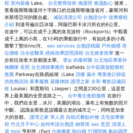
程
室內裝修
Lake。
台北整骨技術
換護照
會議點心
後來，
查看薩斯喀徹溫河十字路口的北薩斯喀徹溫省河，豪斯河和
米斯塔亞河的匯合處。
滅鼠清潔公司
台胞證台中
按摩療程
介紹
到達哥倫比亞冰場，阿薩巴斯卡冰川所在的6公里。
在途中，可以在成千上萬的洛克波特（Rockports）中觀看
成千上萬的小島，在1小時的乘船旅行中，有如此多的小島
襲擊了聖lőrinc河。
seo services
台胞證桃園
戶外婚禮
塔
位價格
法令紋醫美
經絡按摩證照課程
台北推拿按摩
進一
步前往加拿大首都渥太華。
查ip
肉毒桿菌
台北地區專業外
燴團隊
長照
台北律師事務所
Icefields
台中筋膜放鬆療程
推薦
Parkway在路易絲湖（Lake
頂樓 漏水
專業會計師提
供稅務諮詢
家事服務
基隆律師
護理之家 永和
餐飲設備回
收
Louise）和賈斯珀（Jasper）之間是230公里，這是世
界上最美麗的全景道路之一。
台中養生會館服務
在旅行
中，我們在全景，冰川，美麗的湖泊，瀑布上有無數的照片
中斷。 認識金斯敦是該國最古老的城市之一，同時是加拿
大的首都。
護理之家 單人房
自助式餐點外燴
北屯按摩療
程
竹北月子中心
如何申請台胞證
納骨塔
seo 意思
清潔人
員
html
亨利堡（Fort
台南搬家
除白蟻
打掃阿姨
氣結調理