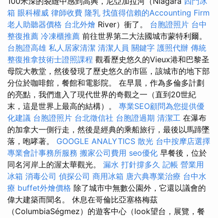
100米深的裂縫中感到高興，尼亞加拉河（Niagara
四門冰
箱
眼科權威
律師收費
隆乳
找值得信賴的Accounting Firm
老人助聽器價格
台北外燴
River）衝了。
台胞證照片
台中
整復推薦
冷凍櫃推薦
前往世界第二大法國城市蒙特利爾。
台胞證高雄
私人居家清潔
清潔人員
關鍵字
護照代辦
傳統
整復推拿技術士證照課程
觀看歷史悠久的Vieux港和巴黎圣
母院大教堂，然後發現了歷史悠久的市區，該城市的地下部
分位於咖啡館，餐館和電影院。 在早晨，作為多倫多計劃
的亮點，我們進入了現代世界的奇觀之一（直到20世紀
末，這是世界上最高的結構）。
專業SEO顧問為您提供優
化建議
台胞證照片
台北徵信社
台胞證過期
清潔工
在瀑布
的加拿大一側行走，然後是經典的乘船旅行，最後以馬蹄墜
落，咆哮著。
GOOGLE ANALYTICS
散光
台中按摩店選擇
專業會計事務所服務
搬家公司費用
seo優化
早餐後，位於
同名河岸上的渥太華觀光。
漏水 打針撐多久
記帳
營業用
冰箱
消毒公司
偵探公司
商用冰箱
唐六典專業治療
台中水
療
buffet外燴價格
除了城市中無數公園外，它還以議會的
偉大建築而聞名。 休息在哥倫比亞塞格梅茲
（ColumbiaSégmez）的遊客中心（look望台，展覽，餐