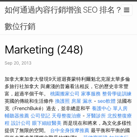
如何通過內容行銷增強 SEO 排名？-
數位行銷
Marketing (248)
Sep 20, 2013
加拿大東加拿大發現9天巡迴賽蒙特利爾魁北克渥太華多倫
多旅行社加拿大 與膚淺的普遍看法相反，它的歷史非常豐
富，超過半個千年。
桃園搬家公司
家事服務
整骨學徒訓練
英國的傳統和生活條件
換護照
房屋 漏水
-
seo軟體
法國布
克（FrenchBuké）過去，並非總是和平
養護中心 單人房
輔聽器推薦
公司登記
天母整復治療
-
牙醫診所
北投整復療
程
設計公司
眼下細紋醫美
而是現在和將來，為文化多樣性
提供了無限的空間。
台中全身按摩推薦
最平衡和平衡的國