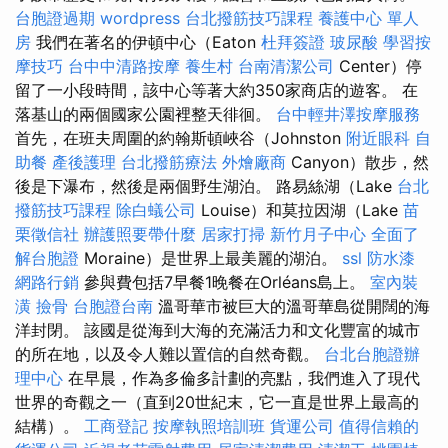
台胞證過期
wordpress
台北撥筋技巧課程
養護中心 單人
房
我們在著名的伊頓中心（Eaton
杜拜簽證
玻尿酸
學習按
摩技巧
台中中清路按摩
養生村
台南清潔公司
Center）停
留了一小段時間，該中心等著大約350家商店的遊客。 在
落基山的兩個國家公園裡整天徘徊。
台中輕井澤按摩服務
首先，在班夫周圍的約翰斯頓峽谷（Johnston
附近眼科
自
助餐
產後護理
台北撥筋療法
外燴廠商
Canyon）散步，然
後是下瀑布，然後是兩個野生湖泊。 路易絲湖（Lake
台北
撥筋技巧課程
除白蟻公司
Louise）和莫拉因湖（Lake
苗
栗徵信社
辦護照要帶什麼
居家打掃
新竹月子中心
全面了
解台胞證
Moraine）是世界上最美麗的湖泊。
ssl
防水漆
網路行銷
參與費包括7早餐1晚餐在Orléans島上。
室內裝
潢
撿骨
台胞證台南
溫哥華市被巨大的溫哥華島從開闊的海
洋封閉。 該國是從海到大海的充滿活力和文化豐富的城市
的所在地，以及令人難以置信的自然奇觀。
台北台胞證辦
理中心
在早晨，作為多倫多計劃的亮點，我們進入了現代
世界的奇觀之一（直到20世紀末，它一直是世界上最高的
結構）。
工商登記
按摩執照培訓班
貨運公司
值得信賴的