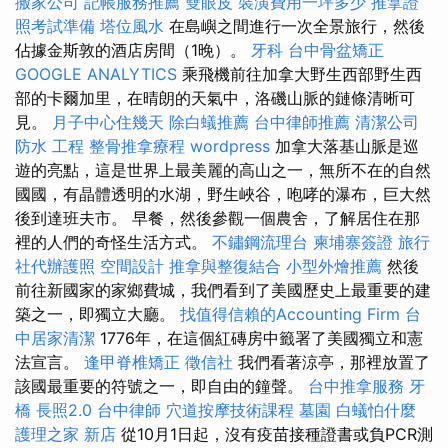
搬家公司
記帳服務推薦
雙眼皮
裝潢費用一坪多少
推拿證
照考試準備
塔位風水
在島嶼之間進行一次全景旅行，然後
佔據金斯敦的酒店房間（1晚）。
牙科
台中骨盆矯正
GOOGLE ANALYTICS
乘飛機前往加拿大野生西部野生西
部的卡爾加里，在晴朗的天氣中，洛磯山脈的鏈條清晰可
見。
月子中心住幾天
除白蟻推薦
台中律師推薦
清潔公司
防水 工程
整骨推拿療程
wordpress
加拿大落基山脈是巡
遊的亮點，這是世界上最美麗的高山之一，無所不在的自然
國國，有晶體透明的水湖，野生峽谷，咆哮的瀑布，巨大然
後到達班夫市。 早餐，然後參觀一個農舍，了解居住在那
裡的人們的奇怪生活方式。
不鏽鋼流理台
柬埔寨簽證
旅行
社代辦護照
空間設計
推拿與整復結合
小型外燴推薦
然後
前往新國家的家鄉費城，我們看到了美國歷史上最重要的建
築之一，即獨立大廳。
找值得信賴的Accounting Firm
台
中居家清潔
1776年，在這個紅磚房中籤署了美國獨立和憲
法宣言。
逢甲脊椎矯正
徵信社
我們看著涼亭，那裡放置了
該國最重要的符號之一，即自由的鐘聲。
台中推拿服務
牙
橋
長照2.0
台中律師
穴道按摩技術課程
墓園
白蟻怕什麼
護理之家 新店
從10月1日起，沒有疫苗接種證書或負PCR測