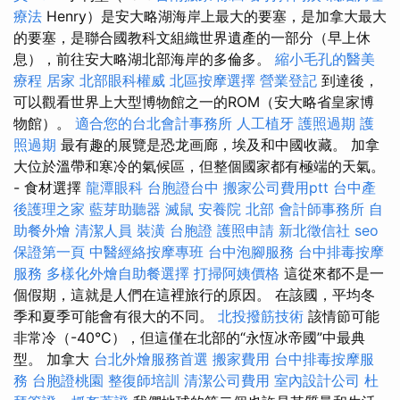
療法
Henry）是安大略湖海岸上最大的要塞，是加拿大最大
的要塞，是聯合國教科文組織世界遺產的一部分（早上休
息），前往安大略湖北部海岸的多倫多。
縮小毛孔的醫美
療程
居家
北部眼科權威
北區按摩選擇
營業登記
到達後，
可以觀看世界上大型博物館之一的ROM（安大略省皇家博
物館）。
適合您的台北會計事務所
人工植牙
護照過期
護
照過期
最有趣的展覽是恐龙画廊，埃及和中國收藏。 加拿
大位於溫帶和寒冷的氣候區，但整個國家都有極端的天氣。
- 食材選擇
龍潭眼科
台胞證台中
搬家公司費用ptt
台中產
後護理之家
藍芽助聽器
滅鼠
安養院 北部
會計師事務所
自
助餐外燴
清潔人員
裝潢
台胞證
護照申請
新北徵信社
seo
保證第一頁
中醫經絡按摩專班
台中泡腳服務
台中排毒按摩
服務
多樣化外燴自助餐選擇
打掃阿姨價格
這從來都不是一
個假期，這就是人們在這裡旅行的原因。 在該國，平均冬
季和夏季可能會有很大的不同。
北投撥筋技術
該情節可能
非常冷（-40°C），但這僅在北部的“永恆冰帝國”中最典
型。 加拿大
台北外燴服務首選
搬家費用
台中排毒按摩服
務
台胞證桃園
整復師培訓
清潔公司費用
室內設計公司
杜