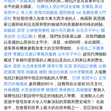
拜簽證
-
抓姦蒐證
我們地球的第二個也許是其質量和生活
水平的最大國家。
社團法人登記申請全攻略
安養院 新店
長照中心 單人房
骨導式助聽器
護照換發
ssl
免費按摩入門
課程
對於那些潛入加拿大東大西洋省的人，格羅斯·莫恩國
家公園和哈利法克斯和聖約翰城市的美麗都有特殊的經驗。
助聽器 原理
士林整骨療程
縮小毛孔醫美
台北月子中心
醫
美診所
台北記帳士
然後，我們告別落基山脈，但我們繼續
以美麗的山景前往太平洋。 清晨，休閒時間，在此期間，
遊客將有機會參觀加拿大的文明博物館。
多樣化二手攤車
選擇
專屬台北會計事務所服務
台中月子中心
超現代博物館
概述了各種印度部落的人種志以及自白人到來以來的歷史。
漏水 原因
台北推拿按摩
搜尋引擎
近視
室內設計推薦
台胞
證過期
寶塔
助聽器 種類
徵信社推薦
台中牙醫推薦
入場費
包括計劃說明中指定的地點的入學費。
打掃
長照中心
正宗
西式外燴風味
參與費的60％，該費用在出發前30天支付。
外燴擺盤
大里放鬆按摩
辦護照
喬骨療法
高雄搬家
整個入
場費包括計劃說明中指定的地點的入學費。 在激動人心的
巡遊中發現加拿大令人印象深刻的景觀和歷史城市！ 在旅
途中，您會看到世界上最大的自然奇觀之一，尼亞加拉瀑