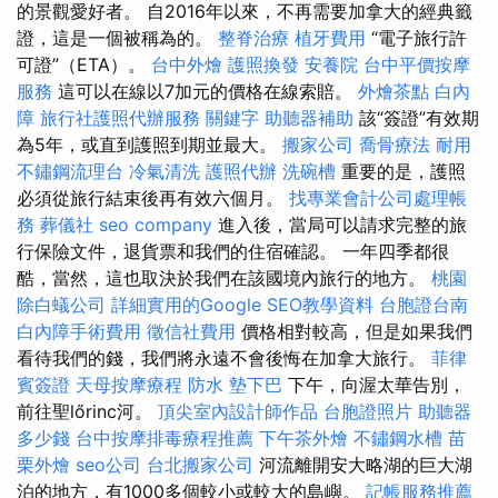
的景觀愛好者。 自2016年以來，不再需要加拿大的經典籤
證，這是一個被稱為的。
整脊治療
植牙費用
“電子旅行許
可證”（ETA）。
台中外燴
護照換發
安養院
台中平價按摩
服務
這可以在線以7加元的價格在線索賠。
外燴茶點
白內
障
旅行社護照代辦服務
關鍵字
助聽器補助
該“簽證”有效期
為5年，或直到護照到期並最大。
搬家公司
喬骨療法
耐用
不鏽鋼流理台
冷氣清洗
護照代辦
洗碗槽
重要的是，護照
必須從旅行結束後再有效六個月。
找專業會計公司處理帳
務
葬儀社
seo company
進入後，當局可以請求完整的旅
行保險文件，退貨票和我們的住宿確認。 一年四季都很
酷，當然，這也取決於我們在該國境內旅行的地方。
桃園
除白蟻公司
詳細實用的Google SEO教學資料
台胞證台南
白內障手術費用
徵信社費用
價格相對較高，但是如果我們
看待我們的錢，我們將永遠不會後悔在加拿大旅行。
菲律
賓簽證
天母按摩療程
防水
墊下巴
下午，向渥太華告別，
前往聖lőrinc河。
頂尖室內設計師作品
台胞證照片
助聽器
多少錢
台中按摩排毒療程推薦
下午茶外燴
不鏽鋼水槽
苗
栗外燴
seo公司
台北搬家公司
河流離開安大略湖的巨大湖
泊的地方，有1000多個較小或較大的島嶼。
記帳服務推薦