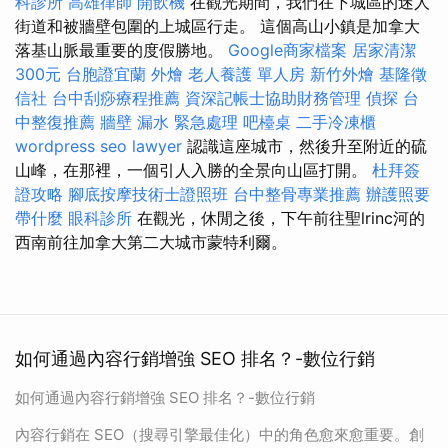
科診所
高雄律師
開飲機
在觀光期間，我們在下城區的迷人
街道和被牆壁包圍的上城區行走。 這個高山小鎮是加拿大
落基山脈最重要的度假勝地。
Google商家檔案
居家清潔
300元
台胞證宜蘭
外燴
老人養護 單人房
新竹外燴
基隆徵
信社
台中刮痧療程推薦
資深記帳士協助財務管理
偵探
台
中整復推薦
牆壁 漏水 緊急處理
吧檯桌
二手冷凍櫃
wordpress seo
lawyer
認識這座城市，然後升至附近的硫
山峰，在那裡，一個引人入勝的全景向山區打開。
杜拜簽
證攻略
腳底按摩技術士證照班
台中整骨專業推薦
辦護照要
帶什麼
眼科診所
在觀光，休閒之後，下午前往聖lrinc河的
西南前往加拿大第二大城市蒙特利爾。
如何通過內容行銷增強 SEO 排名？-數位行銷
如何通過內容行銷增強 SEO 排名？-數位行銷
內容行銷在 SEO（搜尋引擎最佳化）中的角色愈來愈重要。創