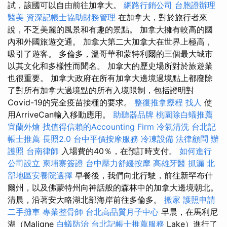
試，該國可以自由前往加拿大。
網路行銷公司
台胞證辦理
醫美
資深記帳士協助財務管理
在加拿大，對於旅行者來
說，不乏美麗的風景和有趣的景點。 加拿大擁有較高的國
內和外國旅遊交通。 加拿大第二大加拿大在世界上極高，
吸引了遊客。 多倫多，溫哥華和蒙特利爾的三個最大城市
以其文化和多樣性而聞名。 加拿大的歷史場所對於旅遊業
也很重要。 加拿大政府在所有加拿大邊境過境點上都廢除
了對所有加拿大過境點的所有入境限制，包括證明對
Covid-19的完全疫苗接種的要求。
整復推拿療程
找人
使
用ArriveCan輸入移動應用。
助聽器品牌
桃園除白蟻推薦
宜蘭外燴
找值得信賴的Accounting Firm
冷氣清洗
台北記
帳士推薦
長照2.0
台中平價按摩服務
冷凍設備
法律顧問
辦
護照
台南律師
入場費的40％，在預訂時支付。
如何進行
公司設立
柬埔寨簽證
台中壓力舒緩按摩
高雄牙醫
抓漏
北
部地區安養院選擇
早餐後，我們向北行駛，前往新罕布什
爾州，以及佛蒙特州向神話般的森林中的加拿大邊境朝北。
清晨，沿著安大略湖北部海岸前往多倫多。
搬家
護照申請
二手攤車
專業整骨師
台北高品質月子中心
早晨，在馬利尼
湖（Maligne
白蟻防治
台北記帳士推薦服務
Lake）進行了