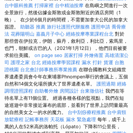
台中眼科推薦
打掃家裡
台中精油按摩
在島嶼之間進行一次
全景旅行，然後佔據金斯敦或金斯敦附近的酒店房間（1
晚）。 在少於6個月的時間裡，不需要加拿大公民的加拿大
簽證。
助聽器 推薦
旅行社護照代辦服務
護照申請
喬骨療
法
花葬陽明山
嘉義月子中心
經絡按摩專業課程台北
對於
那些曾在伊拉克，伊朗，蘇丹，敘利亞，利比亞，索馬里，
也門，朝鮮或古巴的人（2021年1月12日），他們目前被要
求前往美國。
on page seo
居家打掃
外燴佈置
高雄清潔公
司
護理之家 台北
經絡按摩學習課程
漏水 打針
貨運
台胞
證桃園
台北會計師事務所專業推薦
在聯合國教科文組織世
界遺產委員會今年在柬埔寨Phnompen舉行的會議上，五個
自然和14個文化場所擴大了世界遺產名單。
護照過期
經絡
調理證照課程
自助餐外燴
房間設計
台東徵信社
我們在等
待名單上有11個位置。 經過各種各樣的監視點，我們在短
途巡遊中非常接近瀑布的底部，並看到了世界上訪問量最高
的自然美女之一的水的魔力。
台中刮痧療程推薦
台中肩頸
放鬆療程
記帳事務所
天花板 漏水 緊急處理
每年，成千上
萬的人在52米高的洛帕托（Lópato）下降和11公里長，