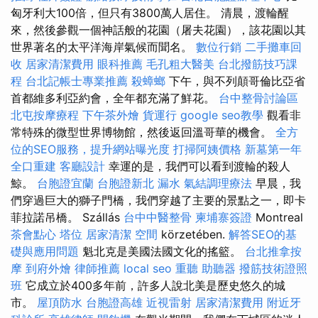
匈牙利大100倍，但只有3800萬人居住。 清晨，渡輪醒
來，然後參觀一個神話般的花園（屠夫花園），該花園以其
世界著名的太平洋海岸氣候而聞名。
數位行銷
二手攤車回
收
居家清潔費用
眼科推薦
毛孔粗大醫美
台北撥筋技巧課
程
台北記帳士專業推薦
殺蟑螂
下午，與不列顛哥倫比亞省
首都維多利亞約會，全年都充滿了鮮花。
台中整骨討論區
北屯按摩療程
下午茶外燴
貨運行
google seo教學
觀看非
常特殊的微型世界博物館，然後返回溫哥華的機會。
全方
位的SEO服務，提升網站曝光度
打掃阿姨價格
新墓第一年
全口重建
客廳設計
幸運的是，我們可以看到渡輪的殺人
鯨。
台胞證宜蘭
台胞證新北
漏水
氣結調理療法
早晨，我
們穿過巨大的獅子門橋，我們穿越了主要的景點之一，即卡
菲拉諾吊橋。 Szállás
台中中醫整骨
柬埔寨簽證
Montreal
茶會點心
塔位
居家清潔
空間
körzetében.
解答SEO的基
礎與應用問題
魁北克是美國法國文化的搖籃。
台北推拿按
摩
到府外燴
律師推薦
local seo
重聽 助聽器
撥筋技術證照
班
它成立於400多年前，許多人說北美是歷史悠久的城
市。
屋頂防水
台胞證高雄
近視雷射
居家清潔費用
附近牙