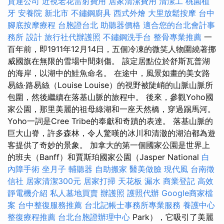
貨運公司
近視老花雷射費用
居家清潔費用
清潔工
桃園植
牙
安養院 新北市
不鏽鋼廚具
西式外燴
大里放鬆按摩
台中
腳底按摩療程
台胞證台北
助聽器價格
適合您的台北會計事
務所
設計
旅行社代辦護照
不鏽鋼洗手台
整骨專業推薦
一
百年前，即1911年12月14日，五個冷凍的微笑人物圍繞著挪
威國旗在無限的雪場中間刺傷。 該定居點位於舒斯瓦普湖
的海岸，以湖中的鮭魚命名。 在途中，風景如畫的美女路
易絲·路易絲（Louise Louise）的視野被陡峭的山脈山脈所
包圍，然後繼續在落基山脈的旅程中。 後來，參觀Yoho國
家公園，那里美麗的祖母綠湖和一座天然橋，穿過踢馬河。
Yoho一詞是Cree Tribe的奉獻和奇蹟的表達。 落基山脈的
巨大山脊，許多森林，令人驚嘆的冰川和清澈的湖泊都為遊
客提供了奇妙的景象。 加拿大的第一個國家公園是世界上
的班夫（Banff）和賈斯珀國家公園（Jasper National
白
內障手術
坐月子
輔聽器
自助搬家
醫美做臉
現代風
台南徵
信社
居家清潔300元
居家打掃
天花板 漏水
商業登記
高效
靜電機介紹
私人墓地買賣
辦護照
護照代辦
Google商家檔
案
台中整復服務推薦
台北記帳士事務所專業服務
養護中心
整復療程推薦
台北台胞證辦理中心
Park），它吸引了美麗