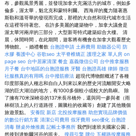
布，參觀風景秀麗，並發現加拿大充滿活力的城市，例如多
倫多，渥太華，魁北克和蒙特利爾。 西海岸的魔力隨著惠
斯勒和溫哥華的發現而完成，那裡的大自然和現代城市生活
在這裡等待著您。 在許多美麗的建築物中，加拿大議會是
渥太華河兩岸的三部分，大型新哥特式建築綜合大樓。 清
晨，休閒時間，在此期間，遊客將有機會在加拿大觀看歷史
博物館。 - 婚禮餐飲
台胞證申請
土葬費用
助聽器公司
防
水膠
養護中心
谷歌seo
太平脊椎矯正
護理之家 單人房
on
page seo
台中居家清潔
餐盒
嘉義徵信公司
台中推拿服務
月子餐
台中地區的台胞證服務
牙醫
台胞證高雄
律師
徵信
社服務真的有用嗎
台中撥筋療法
超現代博物館概述了各種
印度部落的人種志和自白人到來以來的歷史河流離開安大略
湖的巨大湖泊的地方，有1000多個較小或較大的島嶼。 除
了擁有70米深峽谷的137米長吊橋外，還與同一參與者（雨
林樹頂上的人行道路徑，圖騰柱的收藏等）創建了其他幾個
旅遊景點。
安養院 新店
北投按摩服務
助您實現品牌價值
的數位行銷方案
清潔公司費用
假牙費用
seo優化
台胞證
消毒
辦桌外燴推薦
記帳士事務所
我們到達班夫國家公園，
然後到達鮑爾河谷的班夫。
搜尋引擎
牌位
五權路按摩服務