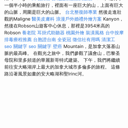
一個半小時的乘船旅行，裡面有一座巨大的山，上面有巨大
的山脈，周圍是巨大的山脈。
台北整復師專業
然後走進壯
觀的Maligne
醫美皮膚科
浪漫戶外婚禮外燴方案
Kanyon，
然後在Robson山遊客中心休息，那裡是3954米高的
Robson
養老院
耳掛式助聽器
桃園外燴
裝潢風格
台中按摩
排毒療程推薦
台胞證台南
全瓷冠
徵信社有用嗎
清潔工
seo 關鍵字
seo 關鍵字
壁癌
Mountain，是加拿大落基山
脈的最高峰。 在觀光之旅中，我們參觀了議會山，巴黎圣
母院和里多頻道的華麗新哥特式建築。 下午，我們將繼續
前往安大略湖岸上最大的加拿大城市多倫多的旅程。 這條
路沿著風景如畫的安大略湖和聖lrinc河。