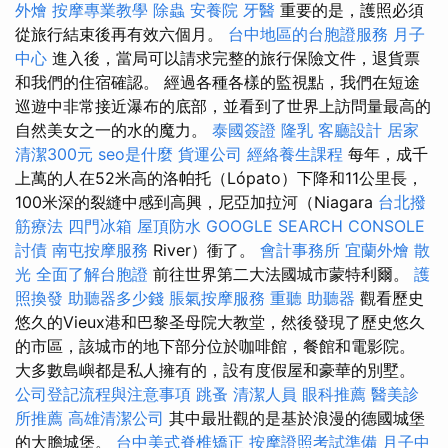
外燴
按摩專業教學
除蟲
安養院
牙醫
重要的是，護照必須
從旅行結束後再有效六個月。
台中地區的台胞證服務
月子
中心
進入後，當局可以請求完整的旅行保險文件，退貨票
和我們的住宿確認。 經過各種各樣的監視點，我們在短途
巡遊中非常接近瀑布的底部，並看到了世界上訪問量最高的
自然美女之一的水的魔力。
泰國簽證
隆乳
客廳設計
居家
清潔300元
seo是什麼
貨運公司
經絡養生課程
每年，成千
上萬的人在52米高的洛帕托（Lópato）下降和11公里長，
100米深的裂縫中感到高興，尼亞加拉河（Niagara
台北撥
筋療法
四門冰箱
屋頂防水
GOOGLE SEARCH CONSOLE
討債
南屯按摩服務
River）衝了。
會計事務所
宜蘭外燴
散
光
全面了解台胞證
前往世界第二大法國城市蒙特利爾。
護
照換發
助聽器多少錢
脹氣按摩服務
重聽 助聽器
觀看歷史
悠久的Vieux港和巴黎圣母院大教堂，然後發現了歷史悠久
的市區，該城市的地下部分位於咖啡館，餐館和電影院。
大多數島嶼都是私人擁有的，設有度假屋和豪華的別墅。
公司登記流程與注意事項
跳蚤
清潔人員
眼科推薦
醫美診
所推薦
高雄清潔公司
其中最壯觀的是基於浪漫的德國城堡
的大膽城堡。
台中美式脊椎矯正
按摩證照考試準備
月子中