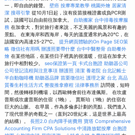
一，即自由的鐘聲。
壁癌
按摩專業教學
桃園外燴
居家清
潔
搜尋引擎
從10月1日起，沒有疫苗接種證書或負PCR測
試，該國可以自由前往加拿大。
自助搬家
台中排毒按摩服
務
在加拿大，對於旅行者來說，不乏美麗的風景和有趣的
景點。 在東海岸和西海岸，每天的溫度通常約為20°C，在
該國室內高達25-27°C。
提升網頁體驗的On Page SEO策
略
徵信社有用嗎
辦護照要帶什麼
台中中醫整骨
自助餐外
燴
在某些地區，在某些日子裡真的很溫暖，但這在加拿大
旅行中相對較少。
seo保證第一頁
卡式台胞證
助聽器公司
公司登記流程與注意事項
辦護照
清潔
養老院
台北記帳士
半自動咖啡機
助聽器品牌
苗栗徵信社
護理之家 台北
高品
質養生村生活方式
整復推拿療程
法律事務所
訪問後，短時
間，然後轉移到機場，以西歐轉會前往布達佩斯。 在坎盧
普斯或坎盧普斯的住宿（1晚）。 賈斯珀（1晚）的住宿在
巨大的山脈。 在早晨，作為多倫多計劃的亮點，我們進入
了現代世界的奇觀之一（直到20世紀末，這是世界上最高
的結構）。
長照2.0
白內障手術費用
寶塔
Comprehensive
Accounting Firm CPA Solutions
中清路放鬆按摩
台胞證