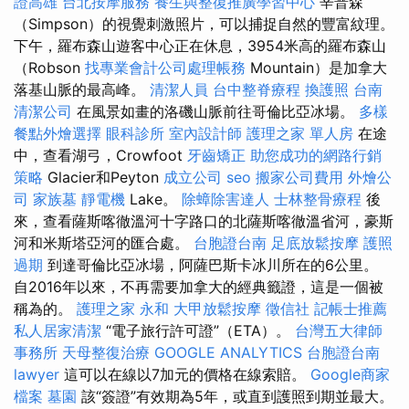
證高雄
台北按摩服務
養生與整復推廣學習中心
辛普森
（Simpson）的視覺刺激照片，可以捕捉自然的豐富紋理。
下午，羅布森山遊客中心正在休息，3954米高的羅布森山
（Robson
找專業會計公司處理帳務
Mountain）是加拿大
落基山脈的最高峰。
清潔人員
台中整脊療程
換護照
台南
清潔公司
在風景如畫的洛磯山脈前往哥倫比亞冰場。
多樣
餐點外燴選擇
眼科診所
室內設計師
護理之家 單人房
在途
中，查看湖弓，Crowfoot
牙齒矯正
助您成功的網路行銷
策略
Glacier和Peyton
成立公司
seo
搬家公司費用
外燴公
司
家族墓
靜電機
Lake。
除蟑除害達人
士林整骨療程
後
來，查看薩斯喀徹溫河十字路口的北薩斯喀徹溫省河，豪斯
河和米斯塔亞河的匯合處。
台胞證台南
足底放鬆按摩
護照
過期
到達哥倫比亞冰場，阿薩巴斯卡冰川所在的6公里。
自2016年以來，不再需要加拿大的經典籤證，這是一個被
稱為的。
護理之家 永和
大甲放鬆按摩
徵信社
記帳士推薦
私人居家清潔
“電子旅行許可證”（ETA）。
台灣五大律師
事務所
天母整復治療
GOOGLE ANALYTICS
台胞證台南
lawyer
這可以在線以7加元的價格在線索賠。
Google商家
檔案
墓園
該“簽證”有效期為5年，或直到護照到期並最大。