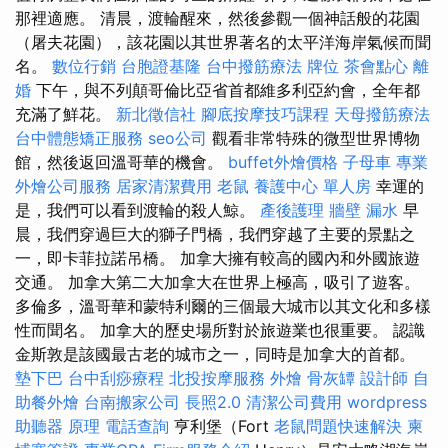
那裡適應。 清晨，渡輪醒來，然後參觀一個神話般的花園
（屠夫花園），該花園以其世界著名的太平洋海岸氣候而聞
名。
數位行銷
台胞證基隆
台中撥筋療法
牌位
茶會點心
離
婚
下午，與不列顛哥倫比亞省首都維多利亞約會，全年都
充滿了鮮花。
新北徵信社
腳底按摩技巧課程
天母撥筋療法
台中體態矯正服務
seo公司
觀看非常特殊的微型世界博物
館，然後返回溫哥華的機會。
buffet外燴價格
子母車
專業
外燴公司服務
居家清潔費用
老鼠
養護中心 單人房
幸運的
是，我們可以看到渡輪的殺人鯨。
產後護理
牆壁 漏水
早
晨，我們穿過巨大的獅子門橋，我們穿越了主要的景點之
一，即卡菲拉諾吊橋。 加拿大擁有較高的國內和外國旅遊
交通。 加拿大第二大加拿大在世界上極高，吸引了遊客。
多倫多，溫哥華和蒙特利爾的三個最大城市以其文化和多樣
性而聞名。 加拿大的歷史場所對於旅遊業也很重要。 認識
金斯敦是該國最古老的城市之一，同時是加拿大的首都。
墊下巴
台中刮痧療程
北投按摩服務
外燴
骨灰罈
設計師
自
助餐外燴
台南搬家公司
長照2.0
清潔公司費用
wordpress
助聽器 原理
電話查詢
亨利堡（Fort
老鼠問題快速解決
柬