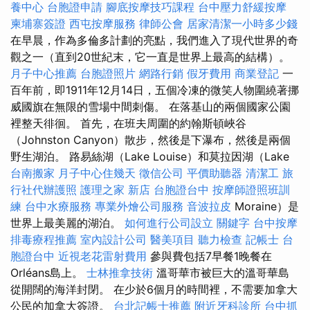
養中心
台胞證申請
腳底按摩技巧課程
台中壓力舒緩按摩
柬埔寨簽證
西屯按摩服務
律師公會
居家清潔一小時多少錢
在早晨，作為多倫多計劃的亮點，我們進入了現代世界的奇
觀之一（直到20世紀末，它一直是世界上最高的結構）。
月子中心推薦
台胞證照片
網路行銷
假牙費用
商業登記
一
百年前，即1911年12月14日，五個冷凍的微笑人物圍繞著挪
威國旗在無限的雪場中間刺傷。 在落基山的兩個國家公園
裡整天徘徊。 首先，在班夫周圍的約翰斯頓峽谷
（Johnston Canyon）散步，然後是下瀑布，然後是兩個
野生湖泊。 路易絲湖（Lake Louise）和莫拉因湖（Lake
台南搬家
月子中心住幾天
徵信公司
平價助聽器
清潔工
旅
行社代辦護照
護理之家 新店
台胞證台中
按摩師證照班訓
練
台中水療服務
專業外燴公司服務
音波拉皮
Moraine）是
世界上最美麗的湖泊。
如何進行公司設立
關鍵字
台中按摩
排毒療程推薦
室內設計公司
醫美項目
聽力檢查
記帳士
台
胞證台中
近視老花雷射費用
參與費包括7早餐1晚餐在
Orléans島上。
士林推拿技術
溫哥華市被巨大的溫哥華島
從開闊的海洋封閉。 在少於6個月的時間裡，不需要加拿大
公民的加拿大簽證。
台北記帳士推薦
附近牙科診所
台中抓