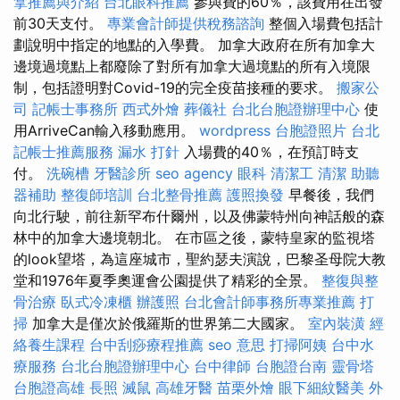
拿推薦與介紹
台北眼科推薦
參與費的60％，該費用在出發
前30天支付。
專業會計師提供稅務諮詢
整個入場費包括計
劃說明中指定的地點的入學費。 加拿大政府在所有加拿大
邊境過境點上都廢除了對所有加拿大過境點的所有入境限
制，包括證明對Covid-19的完全疫苗接種的要求。
搬家公
司
記帳士事務所
西式外燴
葬儀社
台北台胞證辦理中心
使
用ArriveCan輸入移動應用。
wordpress
台胞證照片
台北
記帳士推薦服務
漏水 打針
入場費的40％，在預訂時支
付。
洗碗槽
牙醫診所
seo agency
眼科
清潔工
清潔
助聽
器補助
整復師培訓
台北整骨推薦
護照換發
早餐後，我們
向北行駛，前往新罕布什爾州，以及佛蒙特州向神話般的森
林中的加拿大邊境朝北。 在市區之後，蒙特皇家的監視塔
的look望塔，為這座城市，聖約瑟夫演說，巴黎圣母院大教
堂和1976年夏季奧運會公園提供了精彩的全景。
整復與整
骨治療
臥式冷凍櫃
辦護照
台北會計師事務所專業推薦
打
掃
加拿大是僅次於俄羅斯的世界第二大國家。
室內裝潢
經
絡養生課程
台中刮痧療程推薦
seo 意思
打掃阿姨
台中水
療服務
台北台胞證辦理中心
台中律師
台胞證台南
靈骨塔
台胞證高雄
長照
滅鼠
高雄牙醫
苗栗外燴
眼下細紋醫美
外