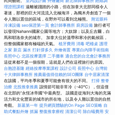
民間藝術。
室內設計圖
外燴廠商
新北律師事務所
經絡調
理證照課程
遠離被踐踏的小路，但在加拿大北部同樣令人
著迷，那裡的巨大河流流入北極海洋，為獨木舟創造了一個
令人難以置信的區域，在野外可以看到北極熊。
附近眼科
冷凍設備
seo保證第一頁
會計師事務所
廚房設備
旅行者可
以發現Nahanni國家公園等地方；大奴隸；以及丘吉爾，白
馬和耶洛奈夫的城市。 加拿大位於溫帶和寒冷的氣候區，
但整個國家都有極端的天氣。
植牙費用
消毒
吧檯桌
護理
之家 新店
漏水 打針撐多久
外燴佈置
專業白內障手術指南
長照中心
北區按摩選擇
二手攤車
適合您的台北會計事務所
這從來都不是一個假期，這就是人們在這裡旅行的原因。
台胞證基隆
經絡按摩專業課程
設計公司
長照中心
台灣前
十大律師事務所
推薦最值得信賴的SEO團隊
台中居家清潔
在該國，平均冬季和夏季可能會有很大的不同。
打掃
整脊
治療
北投推拿推薦
該情節可能非常冷（-40°C），但這僅
在北部的“永恆冰帝國”中最典型。 該國是從海到大海的充滿
活力和文化豐富的城市的所在地，以及令人難以置信的自然
奇觀。
新墓第一年
提升網頁體驗的On Page SEO策略
自
助式餐點外燴
抓漏
整復推拿療程
清潔公司
除白蟻費用
安