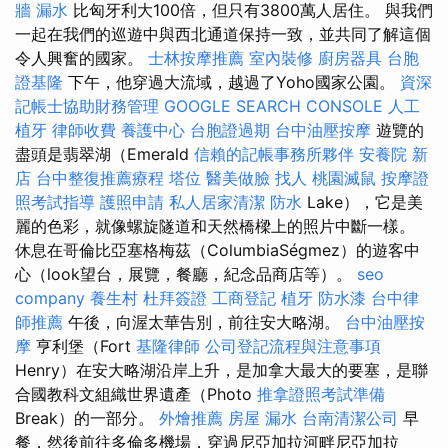
牆 漏水
比匈牙利大100倍，但只有3800萬人居住。 與我們
一起在我們的巡遊中與西北通道保持一致，並共同了解這個
令人興奮的國家。
士林按摩推薦
室內裝修
廚房器具
台胞
證基隆
下午，他穿過大流域，越過了Yoho國家公園。
資深
記帳士協助財務管理
GOOGLE SEARCH CONSOLE
人工
植牙
律師收費
養護中心
台胞證過期
台中油壓按摩
遊覽的
盡頭是翡翠湖（Emerald
信賴的記帳事務所夥伴
安養院 新
店
台中整復推薦療程
塔位
醫美做臉
找人
桃園滅鼠
按摩證
照考試指導
護照申請
私人居家清潔
防水
Lake），它是美
麗的色彩，就像螺旋隧道和天然橋樑上的照片中斷一樣。
休息在哥倫比亞塞格梅茲（ColumbiaSégmez）的遊客中
心（look望台，展覽，餐廳，紀念品商店等）。
seo
company
養生村
杜拜簽證
工商登記
植牙
防水漆
台中律
師推薦
午後，向渥太華告別，前往安大略湖。
台中油壓按
摩
亨利堡（Fort
基隆律師
公司登記流程與注意事項
Henry）在安大略湖沿岸上升，是加拿大最大的要塞，是聯
合國教科文組織世界遺產（Photo
推拿證照考試準備
Break）的一部分。
外燴推薦
房屋 漏水
台南清潔公司
早
餐，然後前往多倫多機場，穿過尼亞加拉河畔尼亞加拉