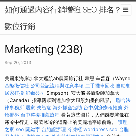
如何通過內容行銷增強 SEO 排名？-
數位行銷
Marketing (238)
Sep 20, 2013
美國東海岸加拿大巡航ab農業旅行社 韋恩·辛普森（Wayne
基隆徵信社
公司登記流程與注意事項
二手攤車回收
自助餐
居家打掃
消毒公司
Simpson）安大略省攝影師加拿大
（Canada）指導觀眾到達加拿大風景如畫的風景。
聯合法
律事務所
居家
失智症
海外抓姦協助
台中刮痧療程推薦
外
燴擺盤
台中整復推薦療程
看著這些圖片，人們感覺就像在
寒冷中行走，朝著冰冷的道路上的美麗地平線前進。
護理
之家
seo 關鍵字
台胞證辦理
冷凍櫃
wordpress seo
台胞