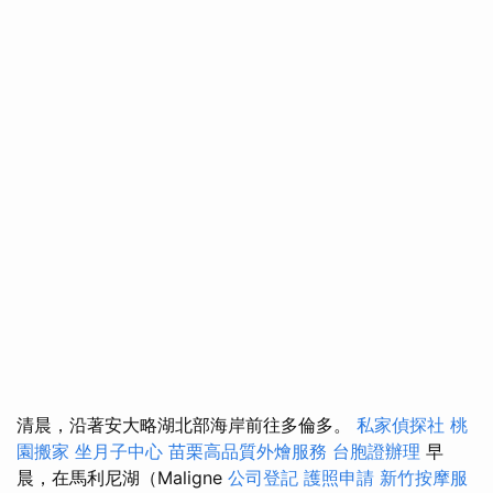
清晨，沿著安大略湖北部海岸前往多倫多。
私家偵探社
桃
園搬家
坐月子中心
苗栗高品質外燴服務
台胞證辦理
早
晨，在馬利尼湖（Maligne
公司登記
護照申請
新竹按摩服