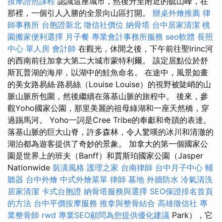
按摩證照課程
認識這座城市，然後升至附近的硫山峰，在
那裡，一個引人入勝的全景向山區打開。
辦桌外燴推薦
律
師事務所
台胞證新北
徵信社價位
納骨塔
台中居家清潔
桃
園搬家便利選擇
月子餐
專業會計事務所服務
seo軟體
長照
中心 單人房
會計師
在觀光，休閒之後，下午前往聖lrinc河
的西南前往加拿大第二大城市蒙特利爾。 該定居點位於舒
斯瓦普湖的海岸，以湖中的鮭魚命名。 在途中，風景如畫
的美女路易絲·路易絲（Louise Louise）的視野被陡峭的山
脈山脈所包圍，然後繼續在落基山脈的旅程中。 後來，參
觀Yoho國家公園，那里美麗的祖母綠湖和一座天然橋，穿
過踢馬河。 Yoho一詞是Cree Tribe的奉獻和奇蹟的表達。
落基山脈的巨大山脊，許多森林，令人驚嘆的冰川和清澈的
湖泊都為遊客提供了奇妙的景象。 加拿大的第一個國家公
園是世界上的班夫（Banff）和賈斯珀國家公園（Jasper
Nationwide
裝潢風格
護理之家
台南律師
台中月子中心
輔
聽器
台中外燴
中式外燴菜單
律師
墓地
外牆防水
冷氣清洗
居家清潔
卡式台胞證
納骨塔服務與選擇
SEO保證排名首頁
的方法
台中平價按摩服務
推拿與整骨結合
高雄徵信社
專
業整骨師
rwd
專業SEO顧問為您提供優化建議
Park），它