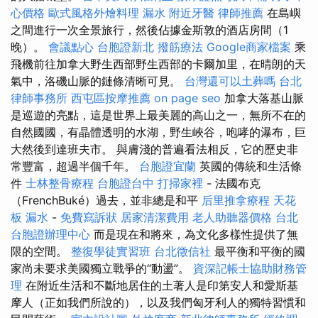
心價格
歐式風格外燴料理
漏水
附近牙醫
律師推薦
在島嶼
之間進行一次全景旅行，然後佔據金斯敦的酒店房間（1
晚）。
會議點心
台胞證新北
撥筋療法
Google商家檔案
乘
飛機前往加拿大野生西部野生西部的卡爾加里，在晴朗的天
氣中，洛磯山脈的鏈條清晰可見。
台灣還可以土葬嗎
台北
律師事務所
西屯區按摩推薦
on page seo
加拿大落基山脈
是巡遊的亮點，這是世界上最美麗的高山之一，無所不在的
自然國國，有晶體透明的水湖，野生峽谷，咆哮的瀑布，巨
大然後到達班夫市。 與膚淺的普遍看法相反，它的歷史非
常豐富，超過半個千年。
台胞證宜蘭
英國的傳統和生活條
件
士林整骨療程
台胞證台中
打掃家裡
- 法國布克
（FrenchBuké）過去，並非總是和平
后里推拿療程
天花
板 漏水
-
免費寫訴狀
居家清潔費用
老人助聽器價格
台北
台胞證辦理中心
而是現在和將來，為文化多樣性提供了無
限的空間。
整復學徒實習班
台北徵信社
最平衡和平衡的國
家尚未要求美國獨立戰爭的“動盪”。
資深記帳士協助財務管
理
在附近生活和不斷地居住的土著人是印第安人和愛斯基
摩人（正如我們所說的），以及我們匈牙利人的獨特習慣和