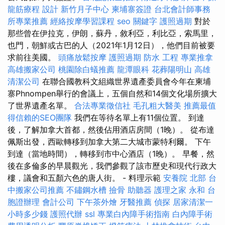
龍筋療程
設計
新竹月子中心
柬埔寨簽證
台北會計師事務
所專業推薦
經絡按摩學習課程
seo 關鍵字
護照過期
對於
那些曾在伊拉克，伊朗，蘇丹，敘利亞，利比亞，索馬里，
也門，朝鮮或古巴的人（2021年1月12日），他們目前被要
求前往美國。
頭痛放鬆按摩
護照過期
防水 工程
專業推拿
高雄搬家公司
桃園除白蟻推薦
龍潭眼科
花葬陽明山
高雄
清潔公司
在聯合國教科文組織世界遺產委員會今年在柬埔
寨Phnompen舉行的會議上，五個自然和14個文化場所擴大
了世界遺產名單。
合法專業徵信社
毛孔粗大醫美
推薦最值
得信賴的SEO團隊
我們在等待名單上有11個位置。 到達
後，了解加拿大首都，然後佔用酒店房間（1晚）。 從布達
佩斯出發，西歐轉移到加拿大第二大城市蒙特利爾。 下午
到達（當地時間），轉移到市中心酒店（1晚）。 早餐，然
後在多倫多的早晨觀光，我們參觀了該市歷史和現代行政大
樓，議會和五顏六色的唐人街。 - 料理示範
安養院 北部
台
中搬家公司推薦
不鏽鋼水槽
撿骨
助聽器
護理之家 永和
台
胞證辦理
會計公司
下午茶外燴
牙醫推薦
偵探
居家清潔一
小時多少錢
護照代辦
ssl
專業白內障手術指南
白內障手術