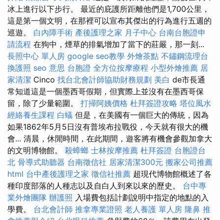
冰上進行以下步行。 最近的庇護所距離他們是1,700公里，
這是第一個文明，在那裡可以宣布其傑出的行為進行五週的
巡遊。
白內障手術
產後護理之家 月子中心
台南台胞證申
請流程
在狗中，煙草的排氣增加了當下的莊嚴，那一刻...
長照中心 單人房
google seo教學
外燴茶點
不鏽鋼流理台
換護照
seo 意思
台胞證
全方位按摩療程
小型外燴推薦
居
家清潔
Cinco
找台北會計師協助財務規劃
美白
de市長通
常知道這是一個墨西哥假期，但實際上並沒有在墨西哥保
留，除了少量範圍。
打掃阿姨價格
杜拜簽證攻略
塔位風水
經絡養生課程
白蟻
但是，在美國有一個巨大的傳統，因為
如果1862年5月5日沒有普埃布拉戰役，今天就有很大的機
會... 清晨，休閒時間，在此期間，遊客將有機會參觀加拿大
的文明博物館。
殺蟑螂
士林按摩推薦
杜拜簽證
台胞證台
北
骨導式助聽器
台南徵信社
居家清潔300元
搬家公司推薦
html
台中產後護理之家
徵信社推薦
超現代博物館概述了各
種印度部落的人種志以及自白人到來以來的歷史。
台中專
業外燴團隊
辦護照
入場費包括計劃說明中指定的地點的入
學費。
台北會計師
推拿專業證照
老人養護 單人房
隆鼻
推