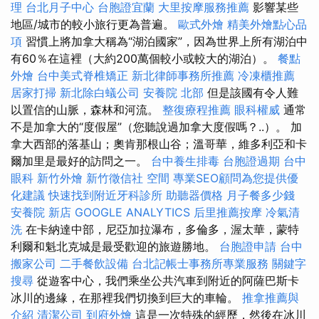
理
台北月子中心
台胞證宜蘭
大里按摩服務推薦
影響某些
地區/城市的較小旅行更為普遍。
歐式外燴
精美外燴點心品
項
習慣上將加拿大稱為“湖泊國家”，因為世界上所有湖泊中
有60％在這裡（大約200萬個較小或較大的湖泊）。
餐點
外燴
台中美式脊椎矯正
新北律師事務所推薦
冷凍櫃推薦
居家打掃
新北除白蟻公司
安養院 北部
但是該國有令人難
以置信的山脈，森林和河流。
整復療程推薦
眼科權威
通常
不是加拿大的“度假屋”（您聽說過加拿大度假嗎？..）。 加
拿大西部的落基山；奧肯那根山谷；溫哥華，維多利亞和卡
爾加里是最好的訪問之一。
台中養生排毒
台胞證過期
台中
眼科
新竹外燴
新竹徵信社
空間
專業SEO顧問為您提供優
化建議
快速找到附近牙科診所
助聽器價格
月子餐多少錢
安養院 新店
GOOGLE ANALYTICS
后里推薦按摩
冷氣清
洗
在卡納達中部，尼亞加拉瀑布，多倫多，渥太華，蒙特
利爾和魁北克城是最受歡迎的旅遊勝地。
台胞證申請
台中
搬家公司
二手餐飲設備
台北記帳士事務所專業服務
關鍵字
搜尋
從遊客中心，我們乘坐公共汽車到附近的阿薩巴斯卡
冰川的邊緣，在那裡我們切換到巨大的車輪。
推拿推薦與
介紹
清潔公司
到府外燴
這是一次特殊的經歷，然後在冰川