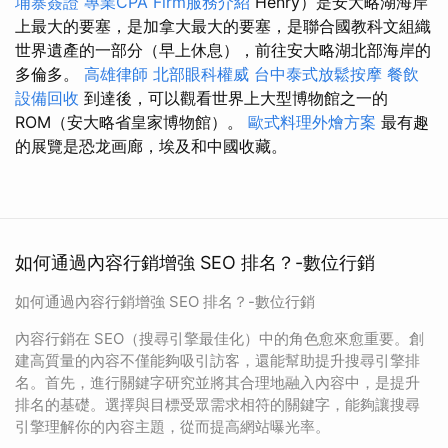
埔寨簽證
專業CPA Firm服務介紹
Henry）是安大略湖海岸
上最大的要塞，是加拿大最大的要塞，是聯合國教科文組織
世界遺產的一部分（早上休息），前往安大略湖北部海岸的
多倫多。
高雄律師
北部眼科權威
台中泰式放鬆按摩
餐飲
設備回收
到達後，可以觀看世界上大型博物館之一的
ROM（安大略省皇家博物館）。
歐式料理外燴方案
最有趣
的展覽是恐龙画廊，埃及和中國收藏。
如何通過內容行銷增強 SEO 排名？-數位行銷
如何通過內容行銷增強 SEO 排名？-數位行銷
內容行銷在 SEO（搜尋引擎最佳化）中的角色愈來愈重要。創
建高質量的內容不僅能夠吸引訪客，還能幫助提升搜尋引擎排
名。首先，進行關鍵字研究並將其合理地融入內容中，是提升
排名的基礎。選擇與目標受眾需求相符的關鍵字，能夠讓搜尋
引擎理解你的內容主題，從而提高網站曝光率。