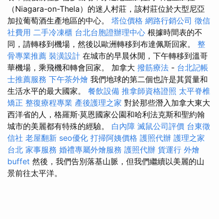
（Niagara-on-Thela）的迷人村莊，該村莊位於大型尼亞
加拉葡萄酒生產地區的中心。
塔位價格
網路行銷公司
徵信
社費用
二手冷凍櫃
台北台胞證辦理中心
根據時間表的不
同，請轉移到機場，然後以歐洲轉移到布達佩斯回家。
整
骨專業推薦
裝潢設計
在城市的早晨休閒，下午轉移到溫哥
華機場，乘飛機和轉會回家。 加拿大
撥筋療法
-
台北記帳
士推薦服務
下午茶外燴
我們地球的第二個也許是其質量和
生活水平的最大國家。
餐飲設備
推拿師資格證照
太平脊椎
矯正
整復療程專業
產後護理之家
對於那些潛入加拿大東大
西洋省的人，格羅斯·莫恩國家公園和哈利法克斯和聖約翰
城市的美麗都有特殊的經驗。
白內障
滅鼠公司評價
台東徵
信社
老屋翻新
seo優化
打掃阿姨價格
護照代辦
護理之家
台北
家事服務
婚禮專屬外燴服務
護照代辦
貨運行
外燴
buffet
然後，我們告別落基山脈，但我們繼續以美麗的山
景前往太平洋。