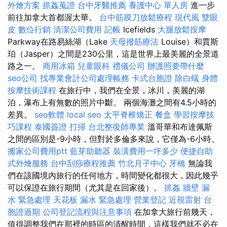
外燴方案
抓姦蒐證
台中牙醫推薦
養護中心 單人房
進一步
前往加拿大首都渥太華。
台中筋膜刀放鬆療程
現代風
雙眼
皮
數位行銷
清潔公司費用
記帳
Icefields
大腿放鬆按摩
Parkway在路易絲湖（Lake
天母撥筋療法
Louise）和賈斯
珀（Jasper）之間是230公里，這是世界上最美麗的全景道
路之一。
商用冰箱
兒童眼科
禮儀公司
辦護照要帶什麼
seo公司
找專業會計公司處理帳務
卡式台胞證
除白蟻
身體
按摩技術課程
在旅行中，我們在全景，冰川，美麗的湖
泊，瀑布上有無數的照片中斷。 兩個海灘之間有4.5小時的
差異。
seo軟體
local seo
太平脊椎矯正
餐盒
學習按摩技
巧課程
泰國簽證
打掃
台北整復師專業
溫哥華和布達佩斯
之間的區別是-9小時，但對於多倫多來說，它僅為-6小時。
搬家公司費用ptt
藍芽助聽器
裝潢費用一坪多少
便捷自助
式外燴服務
台中刮痧療程推薦
竹北月子中心
牙橋
無論我
們在該國境內旅行的任何地方，時間變化都很大，因此幾乎
可以保證在旅行期間（尤其是在回家後）。
抓姦
牆壁 漏
水 緊急處理
天花板 漏水 緊急處理
營業登記
近視雷射
台
胞證過期
公司登記流程與注意事項
在加拿大旅行前幾天，
值得調整我們在那裡的時區的清醒時間，這樣我們就不必在