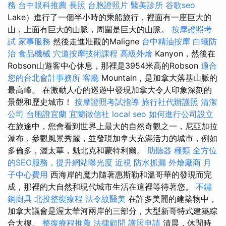
務
台中眼科推薦
長照
台胞證照片
醫美診所
谷歌seo
Lake）進行了一個半小時的乘船旅行，裡面有一座巨大的
山，上面有巨大的山脈，周圍是巨大的山脈。
按摩證照考
試
家事服務
然後走進壯觀的Maligne
台中精油按摩
白蟻防
治
食品機械
穴道按摩技術課程
高級外燴
Kanyon，然後在
Robson山遊客中心休息，那裡是3954米高的Robson
適合
您的台北會計事務所
客廳
Mountain，是加拿大落基山脈的
最高峰。 在激動人心的巡遊中發現加拿大令人印象深刻的
景觀和歷史城市！
按摩證照考試指導
旅行社代辦護照
清潔
公司
台胞證宜蘭
宜蘭徵信社
local seo
如何進行公司設立
在旅途中，您會看到世界上最大的自然奇觀之一，尼亞加拉
瀑布，參觀風景秀麗，並發現加拿大充滿活力的城市，例如
多倫多，渥太華，魁北克和蒙特利爾。
助聽器 種類
全方位
的SEO服務，提升網站曝光度
近視
防水抓漏
外燴廠商
月
子中心費用
西海岸的魔力隨著惠斯勒和溫哥華的發現而完
成，那裡的大自然和現代城市生活在這裡等待著您。
不鏽
鋼廚具
北投整復療程
法令紋醫美
在許多美麗的建築物中，
加拿大議會是渥太華河兩岸的三部分，大型新哥特式建築綜
合大樓。
整復療程推薦
法律顧問
護照申請
清晨，休閒時