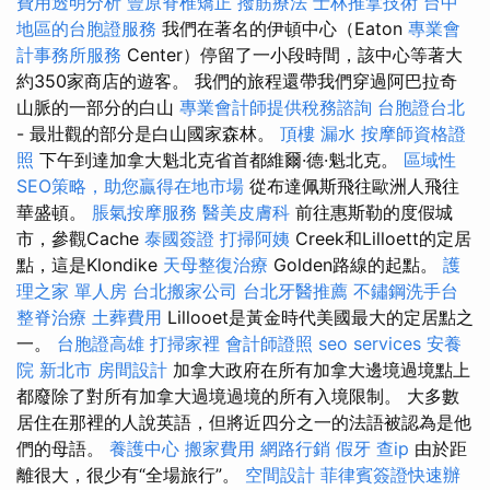
費用透明分析
豐原脊椎矯正
撥筋療法
士林推拿技術
台中
地區的台胞證服務
我們在著名的伊頓中心（Eaton
專業會
計事務所服務
Center）停留了一小段時間，該中心等著大
約350家商店的遊客。 我們的旅程還帶我們穿過阿巴拉奇
山脈的一部分的白山
專業會計師提供稅務諮詢
台胞證台北
- 最壯觀的部分是白山國家森林。
頂樓 漏水
按摩師資格證
照
下午到達加拿大魁北克省首都維爾·德·魁北克。
區域性
SEO策略，助您贏得在地市場
從布達佩斯飛往歐洲人飛往
華盛頓。
脹氣按摩服務
醫美皮膚科
前往惠斯勒的度假城
市，參觀Cache
泰國簽證
打掃阿姨
Creek和Lilloett的定居
點，這是Klondike
天母整復治療
Golden路線的起點。
護
理之家 單人房
台北搬家公司
台北牙醫推薦
不鏽鋼洗手台
整脊治療
土葬費用
Lillooet是黃金時代美國最大的定居點之
一。
台胞證高雄
打掃家裡
會計師證照
seo services
安養
院 新北市
房間設計
加拿大政府在所有加拿大邊境過境點上
都廢除了對所有加拿大過境過境的所有入境限制。 大多數
居住在那裡的人說英語，但將近四分之一的法語被認為是他
們的母語。
養護中心
搬家費用
網路行銷
假牙
查ip
由於距
離很大，很少有“全場旅行”。
空間設計
菲律賓簽證快速辦