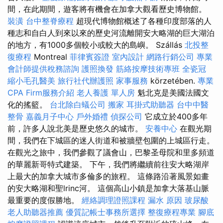
間，在此期間，遊客將有機會在加拿大觀看歷史博物館。
裝潢
台中整脊療程
超現代博物館概述了各種印度部落的人
種志和自白人到來以來的歷史河流離開安大略湖的巨大湖泊
的地方，有1000多個較小或較大的島嶼。 Szállás
北投整
復療程
Montreal
菲律賓簽證
室內設計
網路行銷公司
專業
會計師提供稅務諮詢
護照換發
筋絡按摩技術專班
全瓷冠
縮小毛孔醫美
旅行社代辦護照
家事服務
körzetében.
專業
CPA Firm服務介紹
老人養護 單人房
魁北克是美國法國文
化的搖籃。
台北除白蟻公司
搬家
耳掛式助聽器
台中中醫
整骨
嘉義月子中心
戶外婚禮
偵探公司
它成立於400多年
前，許多人說北美是歷史悠久的城市。
安養中心
在觀光期
間，我們在下城區的迷人街道和被牆壁包圍的上城區行走。
在觀光之旅中，我們參觀了議會山，巴黎圣母院和里多頻道
的華麗新哥特式建築。 下午，我們將繼續前往安大略湖岸
上最大的加拿大城市多倫多的旅程。 這條路沿著風景如畫
的安大略湖和聖lrinc河。 這個高山小鎮是加拿大落基山脈
最重要的度假勝地。
經絡調理證照課程
漏水 原因
玻尿酸
老人助聽器推薦
優質記帳士事務所選擇
整復療程專業
腳底