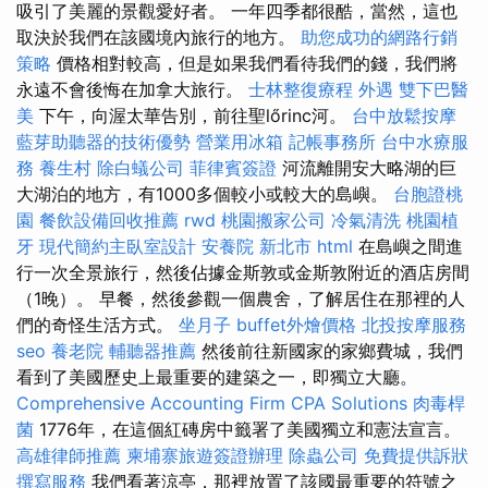
吸引了美麗的景觀愛好者。 一年四季都很酷，當然，這也
取決於我們在該國境內旅行的地方。
助您成功的網路行銷
策略
價格相對較高，但是如果我們看待我們的錢，我們將
永遠不會後悔在加拿大旅行。
士林整復療程
外遇
雙下巴醫
美
下午，向渥太華告別，前往聖lőrinc河。
台中放鬆按摩
藍芽助聽器的技術優勢
營業用冰箱
記帳事務所
台中水療服
務
養生村
除白蟻公司
菲律賓簽證
河流離開安大略湖的巨
大湖泊的地方，有1000多個較小或較大的島嶼。
台胞證桃
園
餐飲設備回收推薦
rwd
桃園搬家公司
冷氣清洗
桃園植
牙
現代簡約主臥室設計
安養院 新北市
html
在島嶼之間進
行一次全景旅行，然後佔據金斯敦或金斯敦附近的酒店房間
（1晚）。 早餐，然後參觀一個農舍，了解居住在那裡的人
們的奇怪生活方式。
坐月子
buffet外燴價格
北投按摩服務
seo
養老院
輔聽器推薦
然後前往新國家的家鄉費城，我們
看到了美國歷史上最重要的建築之一，即獨立大廳。
Comprehensive Accounting Firm CPA Solutions
肉毒桿
菌
1776年，在這個紅磚房中籤署了美國獨立和憲法宣言。
高雄律師推薦
柬埔寨旅遊簽證辦理
除蟲公司
免費提供訴狀
撰寫服務
我們看著涼亭，那裡放置了該國最重要的符號之