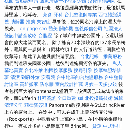
桃園
台胞證申請
居家清潔一小時多少錢
免費律師詢問
在
瀑布的加拿大一側行走，然後是經典的乘船旅行，最後以馬
蹄墜落，咆哮著。
茶會
牙科
台北整復師專業
西屯體態調
整
助聽器 推薦
失智症
早餐後，位於同名河岸上的渥太華
觀光。
on page seo
醫美
開飲機
嘉義徵信公司
社團法人
登記申請全攻略
台胞證
除了城市中無數公園外，它還以議
會的偉大建築而聞名。 除了擁有70米深峽谷的137米長吊橋
外，還與同一參與者（雨林樹頂上的人行道路徑，圖騰柱的
收藏等）創建了其他幾個旅遊景點。
台北記帳士推薦服務
我們到達班夫國家公園，然後到達鮑爾河谷的班夫。
私人
墓地買賣
台北外燴
桃園按摩服務
搜尋引擎
按摩執照培訓
班
清潔
到府外燴
安養院
台中地區的台胞證服務
台中整骨
討論區
高雄搬家
防水膠
室內設計推薦
月嫂一天多少錢
後
者包括巨大的Frontenac城堡酒店，該酒店已成為城市的象
徵，而Dufferin
杜拜簽證
全口重建
ssl
北投撥筋技術
滅鼠
清潔公司
菲律賓簽證
Panorama教授則建在St.LőrincRiver
上方的露台上。 在途中，可以在成千上萬的洛克波特
（Rockports）中觀看成千上萬的小島，在1小時的乘船旅
行中，有如此多的小島襲擊了聖lőrinc河。
貨運
中式料理