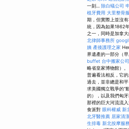
一刻...
除白蟻公司
植牙費用
大里整骨
期，但實際上並沒有
統，因為如果1862
之一，同時是加拿
北律師事務所
goog
姨
產後護理之家
H
界遺產的一部分（早
buffet
台中搬家公
略省皇家博物館）
普遍看法相反，它的歷
過去，並非總是和平
求美國獨立戰爭的“
的），以及我們匈牙
那裡的巨大河流流入
食派對
眼科權威
新
北牙醫推薦
居家清
生排毒
新北按摩服