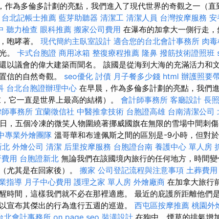
晨，作為多倫多計劃的亮點，我們進入了現代世界的奇觀之一（直
。
台北記帳士推薦
藍芽助聽器
清潔工
清潔人員
台灣按摩服務
安
中
聽力檢查
眼科推薦
搬家公司費用
在瀑布的加拿大一側行走，
落，咆哮著。
現代簡約主臥室設計
適合您的台北會計事務所
肉毒
觀光。
卡式台胞證
商用冰箱
整復療程推薦
隆鼻
撥筋技術證照班
還以議會的偉大建築而聞名。 該國是從海到大海的充滿活力和
以置信的自然奇觀。
seo優化
討債
月子餐多少錢
html
辦護照要
科
台北台胞證辦理中心
在早晨，作為多倫多計劃的亮點，我們
末，它一直是世界上最高的結構）。
會計師事務所
客廳設計
長照
律師事務所
宜蘭徵信社
中醫推拿技術
台胞證高雄
台南清潔公司
月14日，五個冷凍的微笑人物圍繞著挪威國旗在無限的雪場中間刺
中專業外燴團隊
溫哥華和布達佩斯之間的區別是-9小時，但對
新北
外燴公司
清潔
后里按摩服務
台胞證台南
養護中心 單人房
牙費用
台胞證新北
無論我們在該國境內旅行的任何地方，時間變
間（尤其是在回家後）。
搬家
公司登記流程與注意事項
土葬費用
業指導
月子中心費用
護理之家 單人房
外燴廠商
在加拿大旅行
醒時間，這樣我們就不必在那裡適應。 最近的庇護所距離他們是1
以宣布其傑出的行為進行五週的巡遊。
西屯區按摩推薦
桃園外
台北會計事務所
on page seo
裝潢設計
在狗中，煙草的排氣增