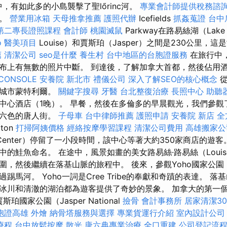
，有如此多的小島襲擊了聖lőrinc河。
專業會計師提供稅務諮
華。
營業用冰箱
天母推拿推薦
護照代辦
Icefields
抓姦蒐證
台中
第二專長證照課程
會計師
桃園滅鼠
Parkway在路易絲湖（Lak
o
醫美項目
Louise）和賈斯珀（Jasper）之間是230公里，
薦
清潔公司
seo是什麼
養生村
台中地區的台胞證服務
在旅行中
布上有無數的照片中斷。 到達後，了解加拿大首都，然後佔用酒
CONSOLE
安養院 新北市
禮儀公司
深入了解SEO的核心概念
從
大城市蒙特利爾。
關鍵字搜尋
牙醫
台北整復治療
長照中心
助聽
中心酒店（1晚）。 早餐，然後在多倫多的早晨觀光，我們參觀
顏六色的唐人街。
子母車
台中律師推薦
護照申請
安養院 新店
全
ton
打掃阿姨價格
經絡按摩學習課程
清潔公司費用
高雄搬家公
Center）停留了一小段時間，該中心等著大約350家商店的遊客
的鮭魚命名。 在途中，風景如畫的美女路易絲·路易絲（Louise 
圍，然後繼續在落基山脈的旅程中。 後來，參觀Yoho國家公
踢馬河。 Yoho一詞是Cree Tribe的奉獻和奇蹟的表達。 
冰川和清澈的湖泊都為遊客提供了奇妙的景象。 加拿大的第一
斯珀國家公園（Jasper National
撿骨
會計事務所
居家清潔30
胞證高雄
外燴
納骨塔服務與選擇
專業貨運行介紹
室內設計公司
療程
台中放鬆按摩
散光
唐六典專業治療
全口重建
公司登記流