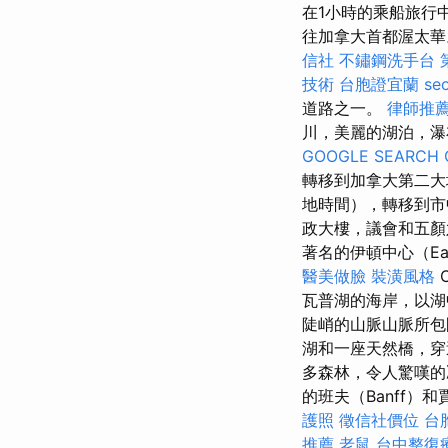
在1小時的乘船旅行中
往加拿大首都渥太
信社
不鏽鋼洗手台
技術
台胞證宜蘭
se
道路之一。
律師推
川，美麗的湖泊，瀑
GOOGLE SEARCH 
轉移到加拿大第二
地時間），轉移到市
政大樓，議會和五
著名的伊頓中心（Ea
醫美做臉
裝潢風格
瓦普湖的海岸，以湖中
陡峭的山脈山脈所包
湖和一座天然橋，穿過
多森林，令人驚嘆的
的班夫（Banff）和賈
護照
徵信社價位
台
推薦
老鼠
台中整復