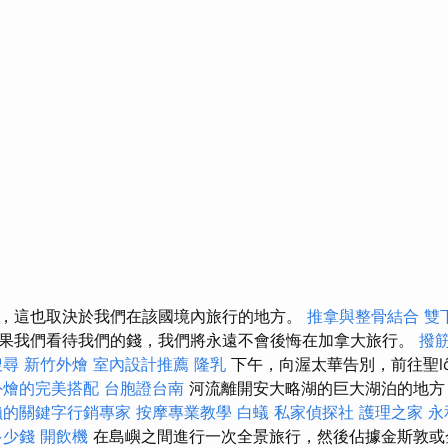
，這也取決於我們在該國境內旅行的地方。
推拿與整骨結合
雙
果我們看待我們的錢，我們將永遠不會後悔在加拿大旅行。
撥
搜尋
新竹外燴
室內設計推薦
隆乳
下午，向渥太華告別，前往聖lő
外燴的完美搭配
台胞證台南
河流離開安大略湖的巨大湖泊的地方，
賴的關鍵字行銷專家
按摩專業教學
白蟻
私家偵探社
護理之家 永
多少錢
開飲機
在島嶼之間進行一次全景旅行，然後佔據金斯敦或