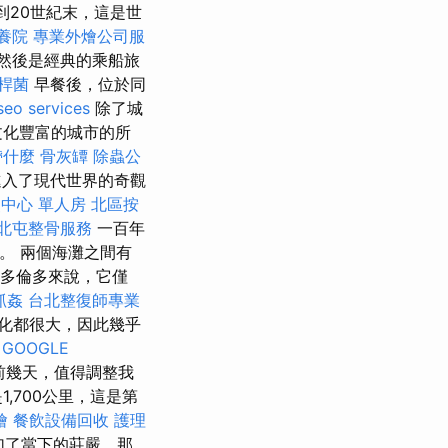
到20世紀末，這是世
養院
專業外燴公司服
然後是經典的乘船旅
桿菌
早餐後，位於同
seo services
除了城
文化豐富的城市的所
帶什麼
骨灰罈
除蟲公
進入了現代世界的奇觀
中心 單人房
北區按
北屯整骨服務
一百年
傷。 兩個海灘之間有
於多倫多來說，它僅
抓姦
台北整復師專業
化都很大，因此幾乎
GOOGLE
前幾天，值得調整我
,700公里，這是第
燴
餐飲設備回收
護理
加了當下的莊嚴，那