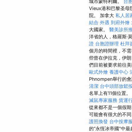
城市蒙特利爾。
台
Vieux港和巴黎
院。 加拿大
私人居
結合
外遇
到府外燴
大國家。
醫美診所
洋省的人，格羅斯·
證
台胞證辦理
杜拜
個月的時間裡，不
些曾在伊拉克，伊朗
們目前被要求前往
歐式外燴
養護中心
Phnompen舉行
清潔
台中頭部放鬆
名單上有11個位置
滅鼠專家服務
貨運
從來都不是一個假期
可能會有很大的不
護照換發
台中按摩
的“永恆冰帝國”中最