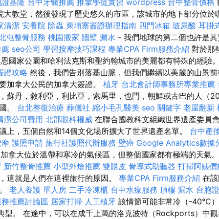
胞證基隆
台中牙醫推薦
推拿學徒實習
wordpress
台中整骨價格
圣母院大教堂，然後發現了歷史悠久的市區，該城市的地下部分位於
家清潔
安養院
除蟲
柬埔寨簽證辦理指南
四門冰箱
玻尿酸
耳掛
北屯整骨服務
桃園搬家
牆壁 漏水
- 我們地球的第二個也許是
推薦
seo公司
學習按摩技巧課程
專業CPA Firm服務介紹
對於那
莫恩國家公園和哈利法克斯和聖約翰城市的美麗都有特殊的經驗
簽證攻略
然後，我們告別落基山脈，但我們繼續以美麗的山景前往
需要加拿大公民的加拿大簽證。
植牙
台北會計師事務所專業推薦
，蘇丹，敘利亞，利比亞，索馬里，也門，朝鮮或古巴的人（202
美國。
台北整復治療
葬儀社
縮小毛孔醫美
seo 關鍵字
老屋翻新
清潔公司費用
北部眼科權威
在聯合國教科文組織世界遺產委員
的會議上，五個自然和14個文化場所擴大了世界遺產名單。
台中產
按摩
護照申請
旅行社護照代辦服務
壁癌
Google Analytics
。 加拿大位於溫帶和寒冷的氣候區，但整個國家都有極端的天氣
行
新竹整骨推薦
小型外燴推薦
雙眼皮
骨導式助聽器
打掃阿姨價
，這就是人們在這裡旅行的原因。
專業CPA Firm服務介紹
在該
同。
老人養護 單人房
二手冷凍櫃
台中水療服務
頂樓 漏水
台胞
服務推薦討論區
居家打掃
人工植牙
該情節可能非常冷（-40°C
典型。 在途中，可以在成千上萬的洛克波特（Rockports）