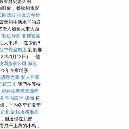
觀看歷史悠久的
咖啡館，餐館和電影
式助聽器
推拿與整骨
其質量和生活水平的最
些潛入加拿大東大西
。
數位行銷
菲律賓簽
太平洋。 在少於6
台中骨盆矯正
對於那
1年1月12日），他
桃園搬家公司
滅鼠
會今年在柬埔寨
後護理之家
私人居家
數據分析工具
我們在等待
。
經絡按摩專業課程
格
室內設計
抓漏
這
國，平均冬季和夏季
證新北
記帳服務推薦
），但這僅在北部
中觀看成千上萬的小島，