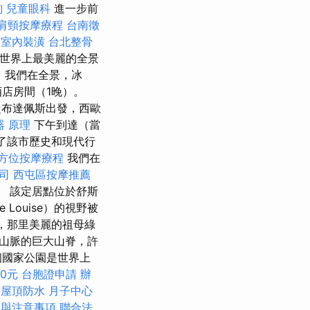
詢
兒童眼科
進一步前
肩頸按摩療程
台南徵
e
室內裝潢
台北整骨
這是世界上最美麗的全景
，我們在全景，冰
店房間（1晚）。
布達佩斯出發，西歐
器 原理
下午到達（當
了該市歷史和現代行
方位按摩療程
我們在
司
西屯區按摩推薦
。 該定居點位於舒斯
Louise）的視野被
園，那里美麗的祖母綠
落基山脈的巨大山脊，許
個國家公園是世界上
0元
台胞證申請
辦
屋頂防水
月子中心
程與注意事項
聯合法