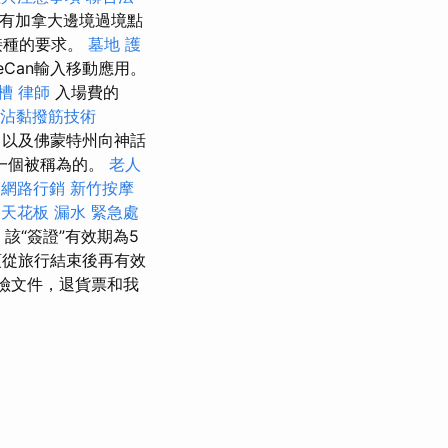
所有加拿大邊境過境點
接種的要求。
墓地
護
veCan輸入移動應用。
槽
律師
入場費的
沾黏撥筋技術
，以及佛蒙特州向神話
是一個被稱為的。
老人
。
網路行銷
新竹按摩
天花板 漏水 緊急處
該“簽證”有效期為5
須從旅行結束後再有效
險文件，退貨票和我