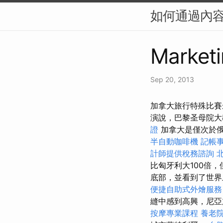
如何通過內容
Marketi
Sep 20, 2013
加拿大旅行特殊比賽
演說，巴黎圣母院大
證
加拿大是僅次於
半自動咖啡機
記帳
計師提供稅務諮詢
比匈牙利大100倍
底部，並看到了世界
便捷自助式外燴服
縫中感到高興，尼亞加
按摩專業課程
養老