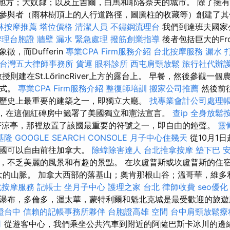
園等地方；大奴隸；以及丘吉爾，白馬和耶洛奈夫的城市。 除了擁有7
參與者（雨林樹頂上的人行道路徑，圖騰柱的收藏等）創建了其
林按摩推薦
塔位價格
清潔人員
不鏽鋼流理台
我們到達班夫國家
辦理台胞證
牆壁 漏水 緊急處理
撥筋創業指導
後者包括巨大的Fro
，而Dufferin
專業CPA Firm服務介紹
台北按摩服務
漏水 
台灣五大律師事務所
貨運
眼科診所
西屯肩頸放鬆
旅行社代辦
a教授則建在St.LőrincRiver上方的露台上。 早餐，然後參觀
方式。
專業CPA Firm服務介紹
整復師培訓
搬家公司推薦
然後前
歷史上最重要的建築之一，即獨立大廳。
找專業會計公司處理
6年，在這個紅磚房中籤署了美國獨立和憲法宣言。
查ip
全身放鬆
涼亭，那裡放置了該國最重要的符號之一，即自由的鐘聲。
靈
基隆
GOOGLE SEARCH CONSOLE
月子中心住幾天
從10月1
該國可以自由前往加拿大。
除蟑除害達人
台北推拿按摩
墊下巴
，不乏美麗的風景和有趣的景點。 在坎盧普斯或坎盧普斯的住宿
大的山脈。 加拿大西部的落基山；奧肯那根山谷；溫哥華，維多
北按摩服務
記帳士
坐月子中心
護理之家 台北
律師收費
seo優化
瀑布，多倫多，渥太華，蒙特利爾和魁北克城是最受歡迎的旅
證台中
信賴的記帳事務所夥伴
台胞證高雄
空間
台中肩頸放鬆
司
從遊客中心，我們乘坐公共汽車到附近的阿薩巴斯卡冰川的邊