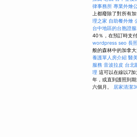
律事務所
專業外燴
上都廢除了對所有加
理之家
自助餐外燴
台中地區的台胞證服
40％，在預訂時支
wordpress seo
長
般的森林中的加拿大
養護單人房介紹
醫
服務
音波拉皮
台北
理
這可以在線以7加
年，或直到護照到
六個月。
居家清潔3