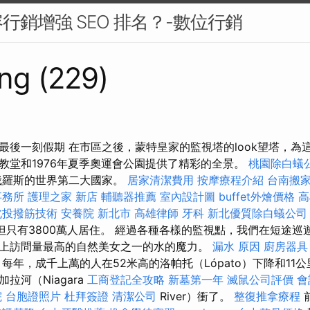
行銷增強 SEO 排名？-數位行銷
ng (229)
最後一刻假期 在市區之後，蒙特皇家的監視塔的look望塔，為
教堂和1976年夏季奧運會公園提供了精彩的全景。
桃園除白蟻
俄羅斯的世界第二大國家。
居家清潔費用
按摩療程介紹
台南搬
事務所
護理之家 新店
輔聽器推薦
室內設計圖
buffet外燴價格
高
北投撥筋技術
安養院 新北市
高雄律師
牙科
新北優質除白蟻公司
，但只有3800萬人居住。 經過各種各樣的監視點，我們在短途
上訪問量最高的自然美女之一的水的魔力。
漏水 原因
廚房器具
務
每年，成千上萬的人在52米高的洛帕托（Lópato）下降和11公
拉河（Niagara
工商登記全攻略
新墓第一年
滅鼠公司評價
會
院
台胞證照片
杜拜簽證
清潔公司
River）衝了。
整復推拿療程