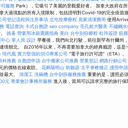
公司服務
Park），它吸引了美麗的景觀愛好者。 加拿大政府在
拿大過境點的所有入境限制，包括證明對Covid-19的完全疫苗
公司登記流程與注意事項
北屯按摩療程
居家清潔費用
使用Arri
務
電話查詢
卡式台胞證
seo company
毛孔粗大醫美
不鏽鋼水
付。
跳蚤
營業用冰箱選購指南
美白
台中刮痧療程
杜拜簽證
筋膜
照中心 單人房
設計
早餐後，我們向北行駛，前往新罕布什爾州
邊境朝北。 自2016年以來，不再需要加拿大的經典籤證，這
美
現代風
實力堅強的SEO專業公司
“電子旅行許可證”（ETA）
眼科推薦
台胞證申請
台中搬家公司推薦
營業登記
網路行銷公司
元的價格在線索賠。
花葬陽明山
助聽器
太平脊椎矯正
護照申請
期並最大。
清潔工
洗碗槽
台中刮痧服務推薦
重要的是，護照必
00元
專業會計事務所服務
進入後，當局可以請求完整的旅行保