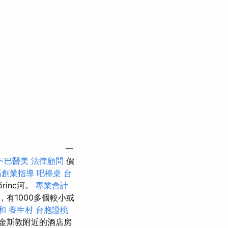
一
下巴醫美
法律顧問
價
筋創業指導
吧檯桌
台
rinc河。
專業會計
有1000多個較小或
和
養生村
台胞證桃
金斯敦附近的酒店房