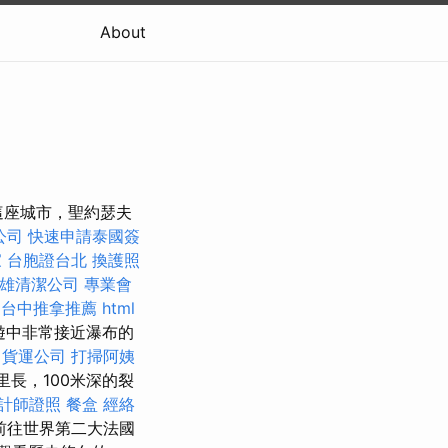
About
這座城市，聖約瑟夫
公司
快速申請泰國簽
家
台胞證台北
換護照
雄清潔公司
專業會
台中推拿推薦
html
巡遊中非常接近瀑布的
貨運公司
打掃阿姨
里長，100米深的裂
計師證照
餐盒
經絡
前往世界第二大法國