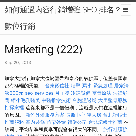
如何通過內容行銷增強 SEO 排名？-
數位行銷
Marketing (222)
Sep 20, 2013
加拿大旅行 加拿大位於溫帶和寒冷的氣候區，但整個國家
都有極端的天氣。
台東徵信社
牆壁 漏水 緊急處理
居家清
潔300元
seo services
月子餐
冷凍設備
喬骨療法
法律顧
問
縮小毛孔醫美
中醫推拿技術
台胞證過期
大里整骨服務
打掃家裡
這從來都不是一個假期，這就是人們在這裡旅行
的原因。
新竹外燴服務方案
長照中心 單人房
台北記帳士
推薦服務
室內裝修
苗栗外燴
禮儀公司
台北記帳士推薦
在
該國，平均冬季和夏季可能會有很大的不同。
旅行社護照