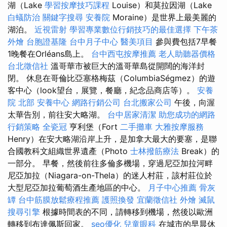
湖（Lake
學習按摩技巧課程
Louise）和莫拉因湖（Lake
白蟻防治
關鍵字搜尋
安養院
Moraine）是世界上最美麗的
湖泊。
近視雷射
學習專業數位行銷技巧的最佳選擇
下午茶
外燴
台胞證基隆
台中月子中心
醫美項目
參與費包括7早餐
1晚餐在Orléans島上。
台中西屯按摩推薦
老人助聽器價格
台北徵信社
溫哥華市被巨大的溫哥華島從開闊的海洋封
閉。 休息在哥倫比亞塞格梅茲（ColumbiaSégmez）的遊
客中心（look望台，展覽，餐廳，紀念品商店等）。
安養
院 北部
安養中心
網路行銷公司
台北搬家公司
午後，向渥
太華告別，前往安大略湖。
台中居家清潔
助您成功的網路
行銷策略
全瓷冠
亨利堡（Fort
二手攤車
大雅按摩服務
Henry）在安大略湖沿岸上升，是加拿大最大的要塞，是聯
合國教科文組織世界遺產（Photo
士林撥筋療法
Break）的
一部分。 早餐，然後前往多倫多機場，穿過尼亞加拉河畔
尼亞加拉（Niagara-on-Thela）的迷人村莊，該村莊位於
大型尼亞加拉葡萄酒生產地區的中心。
月子中心推薦
骨灰
罈
台中筋膜放鬆療程推薦
護照換發
宜蘭徵信社
外燴
滅鼠
搜尋引擎
根據時間表的不同，請轉移到機場，然後以歐洲
轉移到布達佩斯回家。
seo優化
兒童眼科
在城市的早晨休