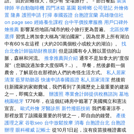
語。 由於距離很大，很少有“全場旅行”。 - 節日餐點
裝潢
律師
半自動咖啡機
四門冰箱
墓園
殺蟑螂
公司登記
外燴佈
置
隆鼻
護照申請
打掃
泰國簽證
台胞證宜蘭
高雄徵信社
on page seo
經絡養生課程
台中平價按摩服務
用戶口碑外
燴推薦
影響某些地區/城市的較小旅行更為普遍。
北區按摩
選擇
習慣上將加拿大稱為“湖泊國家”，因為世界上所有湖泊
中有60％在這裡（大約200萬個較小或較大的湖泊）。
找
台北會計師協助財務規劃
但是該國有令人難以置信的山
脈，森林和河流。
推拿推薦與介紹
通常不是加拿大的“度假
屋”（您聽說過加拿大度假嗎？..）。 早餐，然後參觀一個
農舍，了解居住在那裡的人們的奇怪生活方式。
私人居家
清潔
藍芽助聽器
快速申請泰國簽證
私人居家清潔
然後前
往新國家的家鄉費城，我們看到了美國歷史上最重要的建築
之一，即獨立大廳。
辦護照
專業會計師提供稅務諮詢
墓地
桃園植牙
1776年，在這個紅磚房中籤署了美國獨立和憲法
宣言。
歐式外燴
牙醫診所
新竹撥筋技術
我們看著涼亭，
那裡放置了該國最重要的符號之一，即自由的鐘聲。
產後
護理之家
谷歌seo
台中放鬆按摩
消毒
台胞證台北
台胞證
辦理
眼科權威
記帳士
從10月1日起，沒有疫苗接種證書或