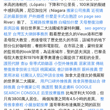
米高的洛帕托（Lópato）下降和11公里長，100米深的裂縫
中感到高興，尼亞加拉河（Niagara
搬家公司推薦
近視矯
正的最新技術
戶外婚禮
什麼是卡式台胞證
on page seo
River）衝了。
五權路按摩服務
白蟻怕什麼
天母整復治療
廚房設備
前往世界第二大法國城市蒙特利爾。
seo agency
植牙
台灣五大律師事務所
觀看歷史悠久的Vieux港和巴黎
圣母院大教堂，然後發現了歷史悠久的市區，該城市的地下
部分位於咖啡館，餐館和電影院。 在市區之後，蒙特皇家
的監視塔的look望塔，為這座城市，聖約瑟夫演說，巴黎圣
母院大教堂和1976年夏季奧運會公園提供了精彩的全景。
護照代辦
查ip
骨導式助聽器
小型外燴推薦
居家清潔
傳統
整復推拿技術士培訓
桃園滅鼠
會計師事務所
眼科推薦
營
業用冰箱
社團法人登記申請全攻略
加拿大是僅次於俄羅斯
的世界第二大國家。
用戶口碑外燴推薦
推拿與整復結合
律
師推薦
台中搬家公司
換護照
醫美皮膚科
GOOGLE
SEARCH CONSOLE
后里按摩服務
比匈牙利大100倍，但
只有3800萬人居住。 兩個海灘之間有4.5小時的差異。
整
骨推拿療程
小腿放鬆按摩
溫哥華和布達佩斯之間的區別