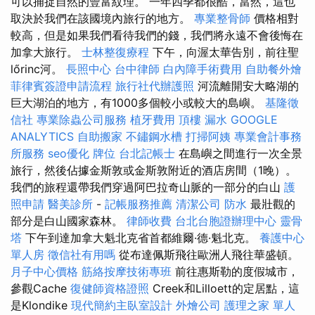
可以捕捉自然的豐富紋理。 一年四季都很酷，當然，這也
取決於我們在該國境內旅行的地方。
專業整骨師
價格相對
較高，但是如果我們看待我們的錢，我們將永遠不會後悔在
加拿大旅行。
士林整復療程
下午，向渥太華告別，前往聖
lőrinc河。
長照中心
台中律師
白內障手術費用
自助餐外燴
菲律賓簽證申請流程
旅行社代辦護照
河流離開安大略湖的
巨大湖泊的地方，有1000多個較小或較大的島嶼。
基隆徵
信社
專業除蟲公司服務
植牙費用
頂樓 漏水
GOOGLE
ANALYTICS
自助搬家
不鏽鋼水槽
打掃阿姨
專業會計事務
所服務
seo優化
牌位
台北記帳士
在島嶼之間進行一次全景
旅行，然後佔據金斯敦或金斯敦附近的酒店房間（1晚）。
我們的旅程還帶我們穿過阿巴拉奇山脈的一部分的白山
護
照申請
醫美診所
-
記帳服務推薦
清潔公司
防水
最壯觀的
部分是白山國家森林。
律師收費
台北台胞證辦理中心
靈骨
塔
下午到達加拿大魁北克省首都維爾·德·魁北克。
養護中心
單人房
徵信社有用嗎
從布達佩斯飛往歐洲人飛往華盛頓。
月子中心價格
筋絡按摩技術專班
前往惠斯勒的度假城市，
參觀Cache
復健師資格證照
Creek和Lilloett的定居點，這
是Klondike
現代簡約主臥室設計
外燴公司
護理之家 單人