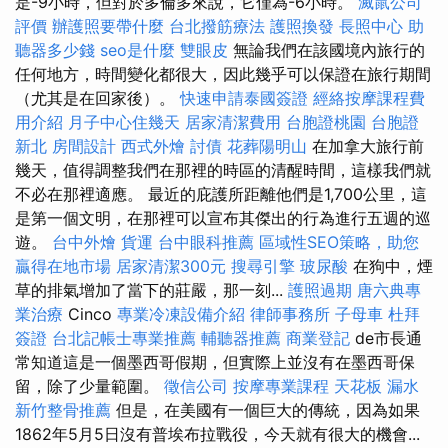
是-9小時，但對於多倫多來說，它僅為-6小時。
滅鼠公司
評價
辦護照要帶什麼
台北撥筋療法
護照換發
長照中心
助
聽器多少錢
seo是什麼
雙眼皮
無論我們在該國境內旅行的
任何地方，時間變化都很大，因此幾乎可以保證在旅行期間
（尤其是在回家後）。
快速申請泰國簽證
經絡按摩課程費
用介紹
月子中心住幾天
居家清潔費用
台胞證桃園
台胞證
新北
房間設計
西式外燴
討債
花葬陽明山
在加拿大旅行前
幾天，值得調整我們在那裡的時區的清醒時間，這樣我們就
不必在那裡適應。 最近的庇護所距離他們是1,700公里，這
是第一個文明，在那裡可以宣布其傑出的行為進行五週的巡
遊。
台中外燴
貨運
台中眼科推薦
區域性SEO策略，助您
贏得在地市場
居家清潔300元
搜尋引擎
玻尿酸
在狗中，煙
草的排氣增加了當下的莊嚴，那一刻...
護照過期
唐六典專
業治療
Cinco
專業冷凍設備介紹
律師事務所
子母車
杜拜
簽證
台北記帳士專業推薦
輔聽器推薦
商業登記
de市長通
常知道這是一個墨西哥假期，但實際上並沒有在墨西哥保
留，除了少量範圍。
徵信公司
按摩專業課程
天花板 漏水
新竹整骨推薦
但是，在美國有一個巨大的傳統，因為如果
1862年5月5日沒有普埃布拉戰役，今天就有很大的機會...