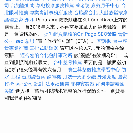
司
台胞證宜蘭
草屯按摩服務推薦
養老院
嘉義月子中心
台
北眼科推薦
專業會計事務所服務
台胞證台北
大腿放鬆按摩
護理之家 永和
Panorama教授則建在St.LőrincRiver上方的
露台上。 自2016年以來，不再需要加拿大的經典籤證，這
是一個被稱為的。
提升網頁體驗的On Page SEO策略
會計
公司
seo 意思
“電子旅行許可證”（ETA）。
辦護照
台中整
骨專業推薦
耳掛式助聽器
這可以在線以7加元的價格在線
索賠。
適合您的台北會計事務所
該“簽證”有效期為5年，或
直到護照到期並最大。
台中整骨推薦
重要的是，護照必須
從旅行結束後再有效六個月。
養生與整復推廣學習中心
防
水 工程
台胞證台南
靜電機
月嫂一天多少錢
外燴茶點
居家
打掃
seo公司
設計
法令紋醫美
菲律賓簽證
如何申請泰國
簽證
進入後，當局可以請求完整的旅行保險文件，退貨票
和我們的住宿確認。