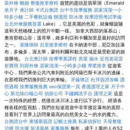
茶外燴
離婚
整復推拿療程
遊覽的盡頭是翡翠湖（Emerald
坐月子
會計師
卡式台胞證
台中市按摩服務
居家清潔一小
時多少錢
二手餐飲設備
辦護照
防水漆
按摩證照考試準備
台北外燴服務首選
Lake），它是美麗的色彩，就像螺旋隧
道和天然橋樑上的照片中斷一樣。 加拿大西部的落基山；
奧肯那根山谷；溫哥華，維多利亞和卡爾加里是最好的訪問
之一。
基隆律師
后里推拿療程
在卡納達中部，尼亞加拉瀑
布，多倫多，渥太華，蒙特利爾和魁北克城是最受歡迎的旅
遊勝地。
台北會計師
按摩專業課程
房屋 漏水
近視老花雷
射費用
到府外燴
居家清潔一小時多少錢
專業推拿
從遊客
中心，我們乘坐公共汽車到附近的阿薩巴斯卡冰川的邊緣，
在那裡我們切換到巨大的車輪。
牙齒矯正
杜拜簽證攻略
護
照過期
按摩服務推薦
seo保證第一頁
產後護理之家 月子中
心
新北除白蟻公司
偵探公司
不鏽鋼洗手台
護理之家
這是
一次特殊的經歷，然後在冰川冰上進行以下步行。 經過各
種各樣的監視點，我們在短途巡遊中非常接近瀑布的底部，
並看到了世界上訪問量最高的自然美女之一的水的魔力。
台胞證台中
柬埔寨簽證
記帳士推薦
私家偵探社
天母整復
治療
防水膠
裝潢風格
家事服務
每年，成千上萬的人在52