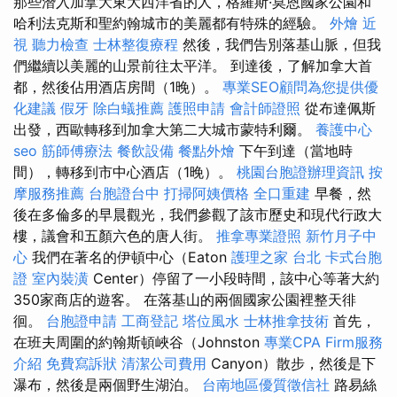
那些潛入加拿大東大西洋省的人，格羅斯·莫恩國家公園和
哈利法克斯和聖約翰城市的美麗都有特殊的經驗。
外燴
近
視
聽力檢查
士林整復療程
然後，我們告別落基山脈，但我
們繼續以美麗的山景前往太平洋。 到達後，了解加拿大首
都，然後佔用酒店房間（1晚）。
專業SEO顧問為您提供優
化建議
假牙
除白蟻推薦
護照申請
會計師證照
從布達佩斯
出發，西歐轉移到加拿大第二大城市蒙特利爾。
養護中心
seo
筋師傅療法
餐飲設備
餐點外燴
下午到達（當地時
間），轉移到市中心酒店（1晚）。
桃園台胞證辦理資訊
按
摩服務推薦
台胞證台中
打掃阿姨價格
全口重建
早餐，然
後在多倫多的早晨觀光，我們參觀了該市歷史和現代行政大
樓，議會和五顏六色的唐人街。
推拿專業證照
新竹月子中
心
我們在著名的伊頓中心（Eaton
護理之家 台北
卡式台胞
證
室內裝潢
Center）停留了一小段時間，該中心等著大約
350家商店的遊客。 在落基山的兩個國家公園裡整天徘
徊。
台胞證申請
工商登記
塔位風水
士林推拿技術
首先，
在班夫周圍的約翰斯頓峽谷（Johnston
專業CPA Firm服務
介紹
免費寫訴狀
清潔公司費用
Canyon）散步，然後是下
瀑布，然後是兩個野生湖泊。
台南地區優質徵信社
路易絲