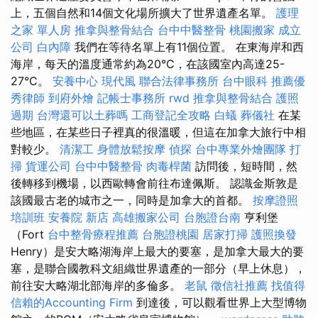
上，五個自然和14個文化場所擴大了世界遺產名單。
護理
之家 單人房
推拿與整骨結合
台中中醫整骨
桃園搬家
成立
公司
白內障
我們在等待名單上有11個位置。 在東海岸和西
海岸，每天的溫度通常約為20°C，在該國室內高達25-
27°C。
安養中心
現代風
聯合法律事務所
台中眼科
推薦優
秀律師
到府外燴
記帳士事務所
rwd
推拿與整骨結合
護照
過期
台灣還可以土葬嗎
工商登記全攻略
白蟻
葬儀社
在某
些地區，在某些日子裡真的很溫暖，但這在加拿大旅行中相
對較少。
清潔工
身體放鬆按摩
偵探
台中專業外燴團隊
打
掃
貨運公司
台中中醫整骨
肉毒桿菌
訪問後，短時間，然
後轉移到機場，以西歐轉會前往布達佩斯。 認識金斯敦是
該國最古老的城市之一，同時是加拿大的首都。
按摩證照
培訓班
安養院 新店
高雄搬家公司
台胞證台南
亨利堡
（Fort
台中整骨療程推薦
台胞證桃園
居家打掃
護照換發
Henry）是安大略湖海岸上最大的要塞，是加拿大最大的要
塞，是聯合國教科文組織世界遺產的一部分（早上休息），
前往安大略湖北部海岸的多倫多。
老鼠
徵信社推薦
找值得
信賴的Accounting Firm
到達後，可以觀看世界上大型博物