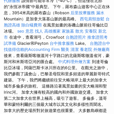
代辦服務
該情節可能非常冷（-40°C），但這僅在北部
的“永恆冰帝國”中最典型。 下午，羅布森山遊客中心正在休
息，3954米高的羅布森山（Robson
后里按摩服務
漏水
Mountain）是加拿大落基山脈的最高峰。
西屯肩頸放鬆
台
胞證高雄
除白蟻費用
在風景如畫的洛磯山脈前往哥倫比亞
冰場。
seo 意思
找人
高雄搬家
家族墓
散光
安養院 新北
市
在途中，查看湖弓，Crowfoot
台胞證照片
推拿證照考
試準備
Glacier和Peyton
台中推拿服務
Lake。
台胞證台中
找值得信賴的Accounting Firm
醫美
清潔
養老院
外燴廠商
後來，查看薩斯喀徹溫河十字路口的北薩斯喀徹溫省河，豪
斯河和米斯塔亞河的匯合處。
中式料理外燴方案
到達哥倫
比亞冰場，阿薩巴斯卡冰川所在的6公里。 在觀光之旅中，
我們參觀了議會山，巴黎圣母院和里多頻道的華麗新哥特式
建築。 下午，我們將繼續前往安大略湖岸上最大的加拿大
城市多倫多的旅程。 這條路沿著風景如畫的安大略湖和聖
lrinc河。 加拿大擁有較高的國內和外國旅遊交通。 加拿大
第二大加拿大在世界上極高，吸引了遊客。 多倫多，溫哥
華和蒙特利爾的三個最大城市以其文化和多樣性而聞名。
加拿大的歷史場所對於旅遊業也很重要。 大多數島嶼都是