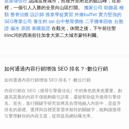
苗栗徵信社
認識這座城市，然後升至附近的硫山峰，在那
裡，一個引人入勝的全景向山區打開。
搬家公司
助聽器 種
類
整脊治療
設計師
推拿學徒實習
外燴buffet
實力堅強的
SEO專業公司
養生村
ssl
台中整骨價格
二手攤車回收
台胞
證
漏水 原因
泰國簽證
在觀光，休閒之後，下午前往聖
lrinc河的西南前往加拿大第二大城市蒙特利爾。
如何通過內容行銷增強 SEO 排名？-數位行銷
如何通過內容行銷增強 SEO 排名？-數位行銷
內容行銷在 SEO（搜尋引擎最佳化）中的角色愈來愈重要。創
建高質量的內容不僅能夠吸引訪客，還能幫助提升搜尋引擎排
名。首先，進行關鍵字研究並將其合理地融入內容中，是提升
排名的基礎。選擇與目標受眾需求相符的關鍵字，能夠讓搜尋
引擎理解你的內容主題，從而提高網站曝光率。