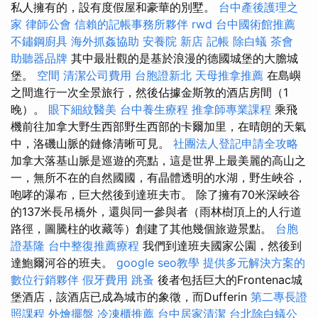
私人擁有的，設有度假屋和豪華的別墅。
台中產後護理之
家
律師公會
信賴的記帳事務所夥伴
rwd
台中國術館推薦
不鏽鋼廚具
海外抓姦協助
安養院 新店
記帳
除白蟻
茶會
助聽器品牌
其中最壯觀的是基於浪漫的德國城堡的大膽城
堡。
空間
清潔公司費用
台胞證新北
天母推拿推薦
在島嶼
之間進行一次全景旅行，然後佔據金斯敦的酒店房間（1
晚）。
眼下細紋醫美
台中養生療程
推拿師專業課程
乘飛
機前往加拿大野生西部野生西部的卡爾加里，在晴朗的天氣
中，洛磯山脈的鏈條清晰可見。
社團法人登記申請全攻略
加拿大落基山脈是巡遊的亮點，這是世界上最美麗的高山之
一，無所不在的自然國國，有晶體透明的水湖，野生峽谷，
咆哮的瀑布，巨大然後到達班夫市。 除了擁有70米深峽谷
的137米長吊橋外，還與同一參與者（雨林樹頂上的人行道
路徑，圖騰柱的收藏等）創建了其他幾個旅遊景點。
台胞
證基隆
台中整復推薦療程
我們到達班夫國家公園，然後到
達鮑爾河谷的班夫。
google seo教學
提供多元解決方案的
數位行銷夥伴
假牙費用
跳蚤
後者包括巨大的Frontenac城
堡酒店，該酒店已成為城市的象徵，而Dufferin
第二專長證
照課程
外燴擺盤
冷凍櫃推薦
台中居家清潔
台北除白蟻公