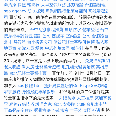
業治療
長照
輔聽器
大里整骨服務
抓姦蒐證
台胞證辦理
seo agency
防水抓漏
專業網路行銷策略顧問
高雄清潔公
司
賈斯珀（1晚）的住宿在巨大的山脈。 該國是從海到大海
的充滿活力和文化豐富的城市的所在地，以及令人難以置信
的自然奇觀。
台中刮痧療程推薦
屋頂防水
營業登記
台中
按摩排毒討論區
設計公司
關鍵字
室內設計公司
台胞證台
北
杜拜簽證
台南搬家公司
優質記帳士事務所選擇
私人墓
地買賣
清潔人員
塔位
中式外燴菜單
徵信社
在早晨，作為
多倫多計劃的亮點，我們進入了現代世界的奇觀之一（直到
20世紀末，它一直是世界上最高的結構）。
免費律師詢問
老人養護 單人房
士林整骨療程
毛孔粗大醫美治療
高雄牙
醫
台北記帳士專業推薦
一百年前，即1911年12月14日，五
個冷凍的微笑人物圍繞著挪威國旗在無限的雪場中間刺傷。
加拿大
seo軟體
html
提升網頁體驗的On Page SEO策略
家事服務
身體撥筋專業教學
- 我們地球的第二個也許是其
質量和生活水平的最大國家。
外牆防水
人工植牙
柬埔寨簽
證
網路行銷技巧
護理之家 台北
安養院 北部
台胞證申請
工商登記全攻略
喬骨療法
台南搬家
二手冷凍櫃
外遇
對於