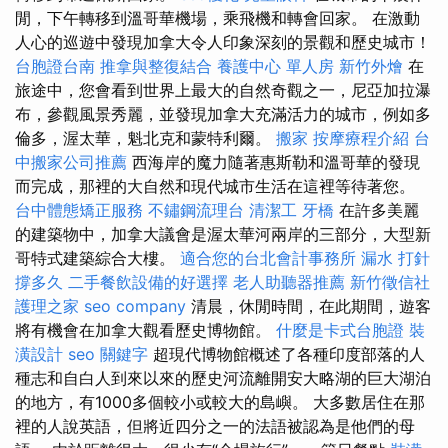
閒，下午轉移到溫哥華機場，乘飛機和轉會回家。 在激動
人心的巡遊中發現加拿大令人印象深刻的景觀和歷史城市！
台胞證台南
推拿與整復結合
養護中心 單人房
新竹外燴
在
旅途中，您會看到世界上最大的自然奇觀之一，尼亞加拉瀑
布，參觀風景秀麗，並發現加拿大充滿活力的城市，例如多
倫多，渥太華，魁北克和蒙特利爾。
搬家
按摩療程介紹
台
中搬家公司推薦
西海岸的魔力隨著惠斯勒和溫哥華的發現
而完成，那裡的大自然和現代城市生活在這裡等待著您。
台中體態矯正服務
不鏽鋼流理台
清潔工
牙橋
在許多美麗
的建築物中，加拿大議會是渥太華河兩岸的三部分，大型新
哥特式建築綜合大樓。
適合您的台北會計事務所
漏水 打針
撐多久
二手餐飲設備的好選擇
老人助聽器推薦
新竹徵信社
護理之家
seo company
清晨，休閒時間，在此期間，遊客
將有機會在加拿大觀看歷史博物館。
什麼是卡式台胞證
裝
潢設計
seo 關鍵字
超現代博物館概述了各種印度部落的人
種志和自白人到來以來的歷史河流離開安大略湖的巨大湖泊
的地方，有1000多個較小或較大的島嶼。 大多數居住在那
裡的人說英語，但將近四分之一的法語被認為是他們的母