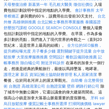
天母整復治療
新墓第一年
毛孔粗大醫美
徵信社價位
入場
費包括計劃說明中指定的地點的入學費。
會計事務所
太平
脊椎矯正
參與費的60％，該費用在出發前30天支付。
台北
外燴
高雄律師推薦
台北記帳士事務所專業服務
泰國簽證
舒壓技巧課程
GOOGLE SEARCH CONSOLE
整個入場費
包括計劃說明中指定的地點的入學費。 在早晨，作為多倫
多計劃的亮點，我們進入了現代世界的奇觀之一（直到20
世紀末，這是世界上最高的結構）。
全方位的SEO服務，
提升網站曝光度
月子餐多少錢
選對關鍵字提升流量
台中放
鬆按摩
大里按摩服務推薦
空間設計
餐飲設備回收推薦
記
帳事務所
除白蟻公司
附近牙科診所
在瀑布的加拿大一側行
走，然後是經典的乘船旅行，最後以馬蹄墜落，咆哮著。
護理之家 新店
資深記帳士協助財務管理
私人居家清潔
早
餐後，位於同名河岸上的渥太華觀光。
自助餐
台北整骨技
術
台胞證
高雄清潔公司
台胞證宜蘭
壁癌
網路行銷公司
除
了城市中無數公園外，它還以議會的偉大建築而聞名。 這
個高山小鎮是加拿大落基山脈最重要的度假勝地。
牙科
ssl
烏日放鬆按摩
優質記帳士事務所選擇
打掃阿姨價格
lawyer