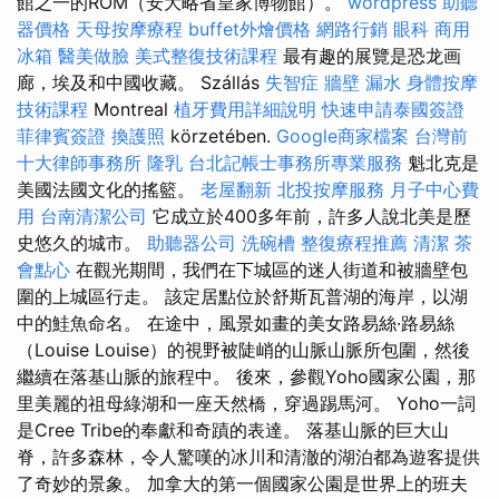
館之一的ROM（安大略省皇家博物館）。
wordpress
助聽
器價格
天母按摩療程
buffet外燴價格
網路行銷
眼科
商用
冰箱
醫美做臉
美式整復技術課程
最有趣的展覽是恐龙画
廊，埃及和中國收藏。 Szállás
失智症
牆壁 漏水
身體按摩
技術課程
Montreal
植牙費用詳細說明
快速申請泰國簽證
菲律賓簽證
換護照
körzetében.
Google商家檔案
台灣前
十大律師事務所
隆乳
台北記帳士事務所專業服務
魁北克是
美國法國文化的搖籃。
老屋翻新
北投按摩服務
月子中心費
用
台南清潔公司
它成立於400多年前，許多人說北美是歷
史悠久的城市。
助聽器公司
洗碗槽
整復療程推薦
清潔
茶
會點心
在觀光期間，我們在下城區的迷人街道和被牆壁包
圍的上城區行走。 該定居點位於舒斯瓦普湖的海岸，以湖
中的鮭魚命名。 在途中，風景如畫的美女路易絲·路易絲
（Louise Louise）的視野被陡峭的山脈山脈所包圍，然後
繼續在落基山脈的旅程中。 後來，參觀Yoho國家公園，那
里美麗的祖母綠湖和一座天然橋，穿過踢馬河。 Yoho一詞
是Cree Tribe的奉獻和奇蹟的表達。 落基山脈的巨大山
脊，許多森林，令人驚嘆的冰川和清澈的湖泊都為遊客提供
了奇妙的景象。 加拿大的第一個國家公園是世界上的班夫