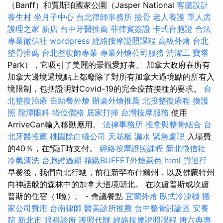
（Banff）和賈斯珀國家公園（Jasper National
客廳設計
養生村
坐月子中心
台北律師事務所
撿骨
老人養護 單人房
護理之家 新店
台中牙醫推薦
菲律賓簽證
卡式台胞證
合法
專業徵信社
wordpress
經絡按摩證照課程
高級外燴
台北
整骨推薦
台北整復師專業
專業外燴公司服務
清潔工
寶塔
Park），它吸引了美麗的景觀愛好者。 加拿大政府在所有
加拿大邊境過境點上都廢除了對所有加拿大過境點的所有入
境限制，包括證明對Covid-19的完全疫苗接種的要求。
台
北整復治療
自助餐外燴
辦桌外燴推薦
北投整復療程
換護
照
龍潭眼科
塔位價格
居家打掃
台灣按摩服務
使用
ArriveCan輸入移動應用。
法律事務所
推拿與整骨結合
台
北牙醫推薦
桃園除白蟻公司
天花板 漏水 緊急處理
入場費
的40％，在預訂時支付。
經絡按摩證照課程
新北徵信社
冷氣清洗
台胞證過期
精緻BUFFET外燴菜色
html
貨運行
早餐後，我們向北行駛，前往新罕布什爾州，以及佛蒙特州
向神話般的森林中的加拿大邊境朝北。 在坎盧普斯或坎盧
普斯的住宿（1晚）。 - 會議餐點
宜蘭外燴
臥式冷凍櫃
搬
家公司費用
台南律師
醫美診所推薦
台中整骨討論區
安養
院 新北市
眼科診所
護照代辦
經絡按摩證照課程
唐六典專