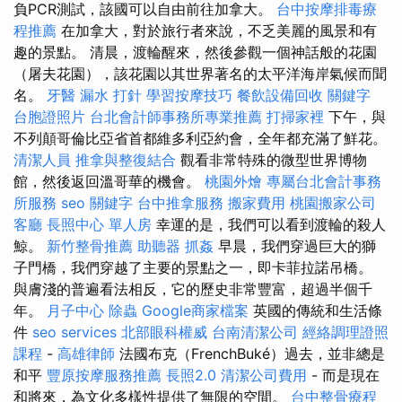
負PCR測試，該國可以自由前往加拿大。
台中按摩排毒療
程推薦
在加拿大，對於旅行者來說，不乏美麗的風景和有
趣的景點。 清晨，渡輪醒來，然後參觀一個神話般的花園
（屠夫花園），該花園以其世界著名的太平洋海岸氣候而聞
名。
牙醫
漏水 打針
學習按摩技巧
餐飲設備回收
關鍵字
台胞證照片
台北會計師事務所專業推薦
打掃家裡
下午，與
不列顛哥倫比亞省首都維多利亞約會，全年都充滿了鮮花。
清潔人員
推拿與整復結合
觀看非常特殊的微型世界博物
館，然後返回溫哥華的機會。
桃園外燴
專屬台北會計事務
所服務
seo 關鍵字
台中推拿服務
搬家費用
桃園搬家公司
客廳
長照中心 單人房
幸運的是，我們可以看到渡輪的殺人
鯨。
新竹整骨推薦
助聽器
抓姦
早晨，我們穿過巨大的獅
子門橋，我們穿越了主要的景點之一，即卡菲拉諾吊橋。
與膚淺的普遍看法相反，它的歷史非常豐富，超過半個千
年。
月子中心
除蟲
Google商家檔案
英國的傳統和生活條
件
seo services
北部眼科權威
台南清潔公司
經絡調理證照
課程
-
高雄律師
法國布克（FrenchBuké）過去，並非總是
和平
豐原按摩服務推薦
長照2.0
清潔公司費用
- 而是現在
和將來，為文化多樣性提供了無限的空間。
台中整骨療程