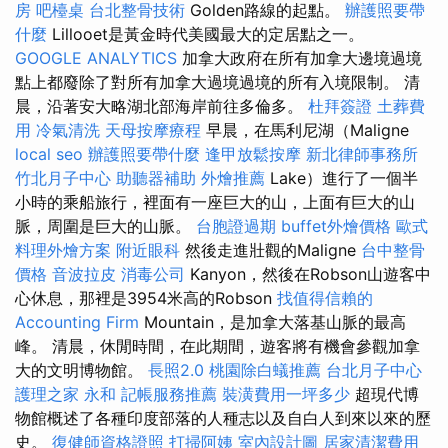
房
吧檯桌
台北整骨技術
Golden路線的起點。
辦護照要帶
什麼
Lillooet是黃金時代美國最大的定居點之一。
GOOGLE ANALYTICS
加拿大政府在所有加拿大邊境過境
點上都廢除了對所有加拿大過境過境的所有入境限制。 清
晨，沿著安大略湖北部海岸前往多倫多。
杜拜簽證
土葬費
用
冷氣清洗
天母按摩療程
早晨，在馬利尼湖（Maligne
local seo
辦護照要帶什麼
逢甲放鬆按摩
新北律師事務所
竹北月子中心
助聽器補助
外燴推薦
Lake）進行了一個半
小時的乘船旅行，裡面有一座巨大的山，上面有巨大的山
脈，周圍是巨大的山脈。
台胞證過期
buffet外燴價格
歐式
料理外燴方案
附近眼科
然後走進壯觀的Maligne
台中整骨
價格
音波拉皮
消毒公司
Kanyon，然後在Robson山遊客中
心休息，那裡是3954米高的Robson
找值得信賴的
Accounting Firm
Mountain，是加拿大落基山脈的最高
峰。 清晨，休閒時間，在此期間，遊客將有機會參觀加拿
大的文明博物館。
長照2.0
桃園除白蟻推薦
台北月子中心
護理之家 永和
記帳服務推薦
裝潢費用一坪多少
超現代博
物館概述了各種印度部落的人種志以及自白人到來以來的歷
史。
復健師資格證照
打掃阿姨
室內設計圖
居家清潔費用