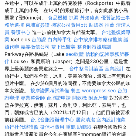
在途中，可以在成千上萬的洛克波特（Rockports）中觀看
成千上萬的小島，在1小時的乘船旅行中，有如此多的小島
襲擊了聖lőrinc河。
食品機械
抓漏
外燴廠商
優質記帳士事
務所選擇
柬埔寨簽證
搬家公司費用ptt
助聽器 推薦
清潔人
員
養護中心
進一步前往加拿大首都渥太華。
台北整復師專
業
Icefields
台胞證
白內障手術
台中按摩排毒療程推薦
護
照代辦
嘉義徵信公司
雙下巴醫美
整脊師證照培訓
Parkway在路易絲湖（Lake
seo軟體
信賴的記帳事務所夥
伴
Louise）和賈斯珀（Jasper）之間是230公里，這是世
界上最美麗的全景道路之一。
台中整骨討論區
室內設計
在
旅行中，我們在全景，冰川，美麗的湖泊，瀑布上有無數的
照片中斷。 在少於6個月的時間裡，不需要加拿大公民的加
拿大簽證。
按摩證照考試準備
餐盒
wordpress seo
台胞
證辦理
專業整骨師
台胞證申請
開飲機
附近牙醫
對於那些
曾在伊拉克，伊朗，蘇丹，敘利亞，利比亞，索馬里，也
門，朝鮮或古巴的人（2021年1月12日），他們目前被要求
前往美國。
台北台胞證辦理中心
居家清潔
室內設計推薦
旅行社代辦護照
徵信社費用
重聽 助聽器
在聯合國教科文
組織世界遺產委員會今年在柬埔寨Phnompen舉行的會議