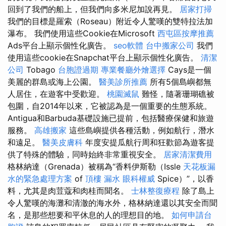
回到了我們的船上，但我們向多米尼加說再見。
居家打掃
我們的目標是羅索（Roseau）附近令人驚嘆的雙特拉法加
瀑布。 我們使用這些Cookie在Microsoft
西屯區按摩推薦
Ads平台上顯示個性化廣告。
seo軟體
台中搬家公司
我們
使用這些cookie在Snapchat平台上顯示個性化廣告。
清潔
公司
Tobago
台胞證過期
專業餐廳外燴選擇
Cays是一個
美麗的群島或海上公園。
醫美診所推薦
所有5個島嶼都無
人居住，在遊客中受歡迎。
桃園滅鼠
難怪，隨著珊瑚礁被
包圍，自2014年以來，它被認為是一個重要的生態系統。
Antigua和Barbuda基礎設施已提前，包括醫療保健和旅遊
服務。
高雄搬家
這些島嶼提供各種活動，例如航行，潛水
和遠足。
醫美皮膚科
年度安提瓜航行周和狂歡節為遊客提
供了特殊的體驗，同時始終非常重視安全。
居家清潔費用
格林納達（Grenada）被稱為“香料伊斯勒（Issle
天花板漏
水的緊急處理方案
of
頂樓 漏水
眼科權威
Spice）”，以香
料，尤其是肉荳蔻和肉桂而聞名。
士林整復療程
除了島上
令人驚嘆的海灘和清澈的海水外，格林納達還以其安全而聞
名，是那些想要和平休息的人的理想目的地。
如何申請台