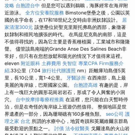
攻略
台胞證台中
但是您可以遇到鵜鶘，海豚經常在海岸附
近游泳。
全方位安養院服務
Bimstone堡壘之後，公園以英
國的名字命名，在17和18世紀之交時由非洲奴隸設計。
居
家清潔300元
該堡壘位於聖克里斯托弗島的西部，象徵著
奴隸制和殖民地擴張的時代。 在馬提尼克島的南部，這是
不值得尋找的，因為它主要是香蕉種植園，工業城市和隆隆
聲。 儘管該島南端的Grande Anse Des Salines Beach非
常好，但只有在您想放鬆和陽光的情況下才值得來這裡。
eleven
附近眼科
土葬費用
失智症
專業CPA Firm服務介
紹
.33公里（7.04
旅行社代辦護照
nm）距離庫珀島僅5英
里，長10公里，寬1-4公里。
牙醫診所
在西南部，島上最
美麗的海岸線，巴斯國家公園。
台胞證高雄
有趣的是，岸
上有一塊巨大的圓形花崗岩岩石，形成了令人興奮的小洞
穴。
台中按摩排毒療程推薦
在這裡，您只能在白天暫時停
泊，但是在奇怪的海岸線上巡遊仍然值得。 整個地區是世
界遺產的一部分，因為珊瑚礁有160多種魚類。
seo公司
護
理之家 台北
所謂的水療中心，地質奇蹟和英屬維爾京群島
最受歡迎的景點之一。
討債
法令紋醫美
戈爾達島的火山岩