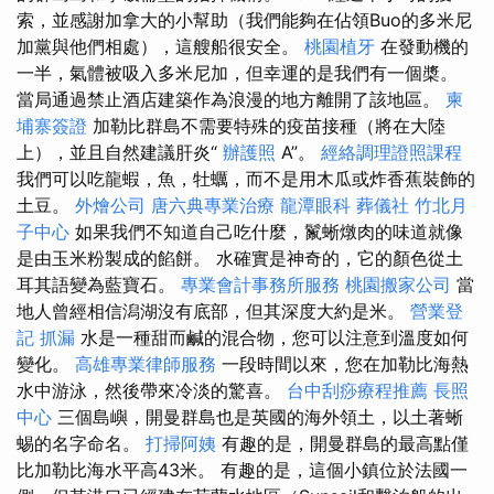
索，並感謝加拿大的小幫助（我們能夠在佔領Buo的多米尼
加黨與他們相處），這艘船很安全。
桃園植牙
在發動機的
一半，氣體被吸入多米尼加，但幸運的是我們有一個槳。
當局通過禁止酒店建築作為浪漫的地方離開了該地區。
柬
埔寨簽證
加勒比群島不需要特殊的疫苗接種（將在大陸
上），並且自然建議肝炎“
辦護照
A”。
經絡調理證照課程
我們可以吃龍蝦，魚，牡蠣，而不是用木瓜或炸香蕉裝飾的
土豆。
外燴公司
唐六典專業治療
龍潭眼科
葬儀社
竹北月
子中心
如果我們不知道自己吃什麼，鬣蜥燉肉的味道就像
是由玉米粉製成的餡餅。 水確實是神奇的，它的顏色從土
耳其語變為藍寶石。
專業會計事務所服務
桃園搬家公司
當
地人曾經相信潟湖沒有底部，但其深度大約是米。
營業登
記
抓漏
水是一種甜而鹹的混合物，您可以注意到溫度如何
變化。
高雄專業律師服務
一段時間以來，您在加勒比海熱
水中游泳，然後帶來冷淡的驚喜。
台中刮痧療程推薦
長照
中心
三個島嶼，開曼群島也是英國的海外領土，以土著蜥
蜴的名字命名。
打掃阿姨
有趣的是，開曼群島的最高點僅
比加勒比海水平高43米。 有趣的是，這個小鎮位於法國一