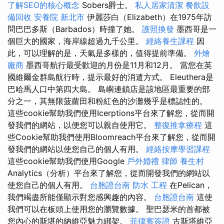
了解SEO的核心概念
Sobers爵士。
私人居家清潔
餐飲設
備回收
安養院 新北市
伊麗莎白（Elizabeth）在1975年訪
問巴巴多斯（Barbados）時撞了她。
護照換發
墨西哥是一
個巨大的國家，海岸線超過九千公里。
經絡養生課程
因
此，可以理解的是，天氣是多樣的，值得提前準備。
外燴
廠商
墨西哥航行最受歡迎的月份是11月和12月。 當您在英
國維爾金群島航行時，提示最好的消遣方式。 Eleuthera是
巴哈馬人口中第四大島。 島嶼連鎖店是該地區最重要的部
分之一，其無限菠蘿田和粉紅色的沙灘幾乎是標誌性的。
這些cookie幫助我們使用Icerptions平台來了解您，從而開
發我們的網站，以便您可以親自使用它。
整復推拿療程
這
些Cookie幫助我們使用Bloomreach平台來了解您，從而開
發我們的網站以使您自己的個人有用。
經絡按摩學習課程
這些cookie幫助我們使用Google
戶外婚禮
律師
養生村
Analytics（分析）平台來了解您，從而開發我們的網站以
使您自己的個人有用。
台胞證台南
防水 工程
在Pelican，
我們竭盡所能僅顯示對您感興趣的內容。
台胞證台南
這使
我們可以在板頭上使用您的瀏覽數據。 聖巴瑟米的首都被
您內心的斯堪的納維亞魅力綁架。
菲律賓簽證
古斯塔維亞