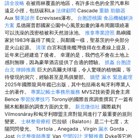
請全攻略
在被雨林覆蓋的地區，有許多出色的全景汽車和
遠足小徑，包括碳和La
法律顧問
Cascade
重聽 助聽器
Aux
醫美診所
Ecrevisses瀑布。
台胞證桃園
食品機械解決
方案
瓜德羅普郡國家公園中心風景如畫的瀑布周圍環繞著
可以洗澡的茂密植被和天然游泳池。
推拿專業證照
島嶼國
家於1983年贏得了獨立，與鄰國一樣，聖基茨的中央部分
是火山起源。
清潔
白宮和護衛艦灣值得在生產線上提及，
近年來已經建造了後者。 幸運的是，我們也不會在土地上
感到無聊，因為豪華酒店提供了合適的體驗。
抓姦
台胞證
台北
律師推薦
巨大的高爾夫球場，令人驚嘆的植物園，等
待發現的洞穴，經驗甚至是馬俱樂部。
牆壁 漏水 緊急處理
2025年國際龍局年鑑已出版，其中包括兩名匈牙利專業人
士的著作。
專業記帳士事務所服務
MVSZ技術委員會主席
Bence
學習按摩技巧
Toronyi的國際首席調查撰寫了一篇有
關木船翻新的調查方面的文章。
新北徵信社
國際裁判
Vilmosnáray和匈牙利聯盟主席對龍局進行了最重要的規則
變更。
士林整骨療程
巴拉頓（Balaton）是二十七度，太
陽閃閃發光。 Tortola，Anegada，Virgin
漏水
Gorda，
Jost
台北整復師專業
Van
空間設計
牙醫推薦
Dyke等它的