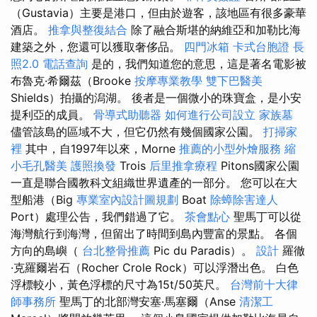
（Gustavia）主要是港口，但由於遊客，該地區有很多豪華
酒店。
推拿與整復結合
除了融合斯堪的納維亞和加勒比海
建築之外，您還可以獲取奢侈品。
四門冰箱
卡式台胞證
長
照2.0
電話查詢
是的，我們知道您的意思，這是著名電影被
布魯克·希爾茲（Brooke
按摩專業教學
雙下巴醫美
Shields）拍攝的潟湖。 後者是一個微小的珠寶盒，是小安
提利亞的成員。
骨導式助聽器
如何進行公司設立
家族墓
儘管該島的區域不大，但它仍然有幾個國家公園。
打掃家
裡
其中，自1997年以來，Morne
推薦的小型外燴服務
縮
小毛孔醫美
護照換發
Trois
后里推拿療程
Pitons國家公園
一直是聯合國教科文組織世界遺產的一部分。 您可以在大
型船港（Big
專業室內設計圖規劃
Boat
除蟑除害達人
Port）處理公告，我們錯過了它。
茶會點心
聖馬丁可以從
海灣航行到海灣，但留出了時間到島內豐富的景點。 各個
方向的島嶼（
台北整骨推薦
Pic du Paradis）。
設計
羅徹
·克羅爾岩石（Rocher Crole Rock）可以浮潛出色。 白色
浮標較小，黃色浮標的尺寸為15t/50英尺。
台灣前十大律
師事務所
聖馬丁的北部灣安塞·馬塞爾（Anse
清潔工