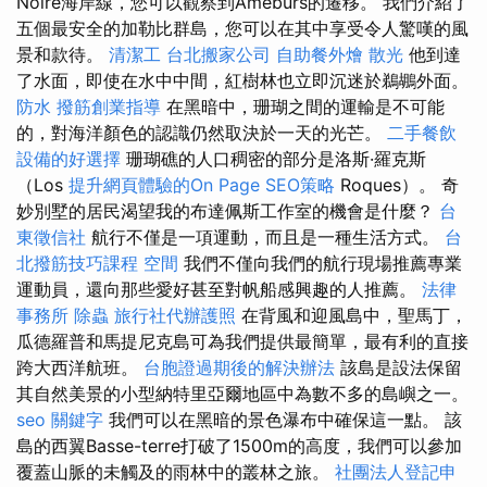
Noire海岸線，您可以觀察到Ameburs的遷移。 我們介紹了
五個最安全的加勒比群島，您可以在其中享受令人驚嘆的風
景和款待。
清潔工
台北搬家公司
自助餐外燴
散光
他到達
了水面，即使在水中中間，紅樹林也立即沉迷於鵜鶘外面。
防水
撥筋創業指導
在黑暗中，珊瑚之間的運輸是不可能
的，對海洋顏色的認識仍然取決於一天的光芒。
二手餐飲
設備的好選擇
珊瑚礁的人口稠密的部分是洛斯·羅克斯
（Los
提升網頁體驗的On Page SEO策略
Roques）。 奇
妙別墅的居民渴望我的布達佩斯工作室的機會是什麼？
台
東徵信社
航行不僅是一項運動，而且是一種生活方式。
台
北撥筋技巧課程
空間
我們不僅向我們的航行現場推薦專業
運動員，還向那些愛好甚至對帆船感興趣的人推薦。
法律
事務所
除蟲
旅行社代辦護照
在背風和迎風島中，聖馬丁，
瓜德羅普和馬提尼克島可為我們提供最簡單，最有利的直接
跨大西洋航班。
台胞證過期後的解決辦法
該島是設法保留
其自然美景的小型納特里亞爾地區中為數不多的島嶼之一。
seo 關鍵字
我們可以在黑暗的景色瀑布中確保這一點。 該
島的西翼Basse-terre打破了1500m的高度，我們可以參加
覆蓋山脈的未觸及的雨林中的叢林之旅。
社團法人登記申