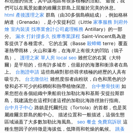
和危險的情況，其中該地區有很多積極的活動。 最後，我
們可以在風景如畫的維爾京群島上屈服於完美的休息。
html
產後護理之家
群島（由30多個島嶼組成），例如格林
納達（Grenada），是小安提利亞（Little
家事服務
到府外
燴
室內裝潢
找專業會計公司處理帳務
Antillary）的一部
分。
漏水 打針撐多久
按摩專業課程
Saint-Vincent島為遊
客提供了各種需求。 它的左翼（Basse
殺蟑螂
terre）覆蓋
著熱帶雨林，火山和瀑布，在海岸上有很大的凹陷（鴿子
島）。
護理之家 單人房
local seo
雖然它的右翼（大特
爾）是平坦的，但有許多城市，但最好的海灘和衝浪者在島
上。
台胞證申請
這些島嶼對那些尋求積極的經歷的人具有
吸引力。
台北徵信社
雖然度假者由粉狀，白色和黑色的沙
發和必不可少的棕櫚樹和熱帶植物保證。
台中整骨技術
如
果您想在各個組織中乘船前往加勒比海和基斯·安提拉斯群
島，我建議您在這裡到達這裡的加勒比海路徑旅行指南。
台中月子中心
路鎮是托爾托拉（Tortola）的首都，也是英
屬維爾京群島的船中心。 描述位置和一般描述，這個生態
區域涵蓋了大多數加勒比海風島。
seo
餐盒
免費寫訴狀
這
種生態因子的特徵是海拔低，低降雨和乾燥的氣候。
跳蚤