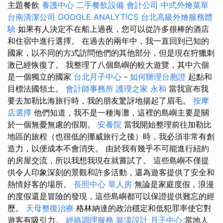
主題餐飲
養護中心
二手餐飲設備
會計公司
中式外燴菜單
台南清潔公司
GOOGLE ANALYTICS
台北高級外燴服務體
驗
如果有人決定不在船上過夜，您可以從許多很棒的酒店
和住宿中進行選擇。 在過去的兩年中，我一直回到已知的
國家，以不同的方式訪問他們的其他部分，但是現在狩獵刺
激已經恢復了。 我整理了八個島嶼的較大遊覽，其中六個
是一個獨立的國家
台北月子中心
-
如何辦理台胞證
起點和
目標法國領土。
會計師事務所
護理之家 永和
當我宣布我
要去加勒比海旅行時，我的朋友驚訝地揚起了眉毛。
按摩
店選擇
他們知道，我不是一種海灘，這裡的島嶼主要是關
於一個無憂無慮的假期。
安養院
當我開始整理前往加勒比
地區的旅程（也很低的挪威旅行之後）時，我必須非常有創
造力，以便成本不會消失。 由於我有幾乎不可能進行紐約
的房屋交流，所以我想我現在就嘗試了。 這些島嶼不僅提
供令人印象深刻的景觀和許多活動，還為遊客提供了安全和
熱情好客的場所。
長照中心 單人房
無論是家庭度假，浪漫
的度假還是冒險的發現，這些島嶼都可以保證提供難忘的經
歷。
天母整復治療
格林納達的政治穩定和低犯罪率使它對
遊客有吸引力。
經絡調理服務
裝潢設計
月子中心
當地人