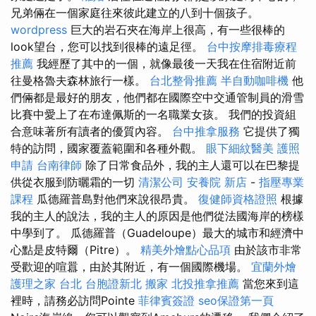
兄弟倆在一個家庭往來彼此建立的八到十個孩子。
wordpress
巨大的岩石夾在海岸上很高，有一些很棒的
look望台，您可以找到很棒的遠足徑。
台中按摩排毒療程
推薦
我經歷了其中的一個，就像最後一天我在住宿附近前
往曼格魯夫森林旅行一樣。
台北整骨推薦
半自動咖啡機
他
們倆都是最好的朋友，他們都在國際空中交通管制員的滑雪
比賽中愛上了在布達佩斯的一名職業女孩。 我們的投資組
合意味著所有讀者的優質內容。
台中推拿服務
它提供了獨
特的訪問，國家覆蓋範圍和各種外觀。
眼下細紋醫美
護照
申請
台南律師
除了日常食品外，我的主人還可以在巴黎提
供從衣服到防曬霜的一切
清潔公司
安養院 新店
-
指壓專業
課程
瓜德羅普島對他們來說很昂貴。
復健師資格證照
根據
我的主人的說法，我的主人的原因是他們從法國海岸的榜樣
中學到了。 瓜德羅普（Guadeloupe）最大的城市和經濟中
心點是皮特爾（Pitre）。
精美外燴點心品項
由於該市非常
受歡迎的喧囂，由於其附近，有一個國際機場。
宜蘭外燴
護理之家 台北
台胞證新北
搬家
北投推拿推薦
當您來到這
裡時，請務必訪問Pointe
菲律賓簽證
seo保證第一頁