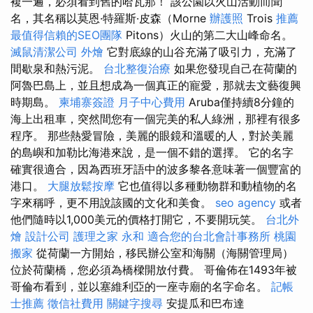
複一遍，必須看到舊的哈瓦那！ 該公園以火山活動而聞
名，其名稱以莫恩·特羅斯·皮森（Morne
辦護照
Trois
推薦
最值得信賴的SEO團隊
Pitons）火山的第二大山峰命名。
滅鼠清潔公司
外燴
它對底線的山谷充滿了吸引力，充滿了
間歇泉和熱污泥。
台北整復治療
如果您發現自己在荷蘭的
阿魯巴島上，並且想成為一個真正的寵愛，那就去文藝復興
時期島。
柬埔寨簽證
月子中心費用
Aruba僅持續8分鐘的
海上出租車，突然間您有一個完美的私人綠洲，那裡有很多
程序。 那些熱愛冒險，美麗的眼鏡和溫暖的人，對於美麗
的島嶼和加勒比海港來說，是一個不錯的選擇。 它的名字
確實很適合，因為西班牙語中的波多黎各意味著一個豐富的
港口。
大腿放鬆按摩
它也值得以多種動物群和動植物的名
字來稱呼，更不用說該國的文化和美食。
seo agency
或者
他們隨時以1,000美元的價格打開它，不要開玩笑。
台北外
燴
設計公司
護理之家 永和
適合您的台北會計事務所
桃園
搬家
從荷蘭一方開始，移民辦公室和海關（海關管理局）
位於荷蘭橋，您必須為橋樑開放付費。 哥倫佈在1493年被
哥倫布看到，並以塞維利亞的一座寺廟的名字命名。
記帳
士推薦
徵信社費用
關鍵字搜尋
安提瓜和巴布達