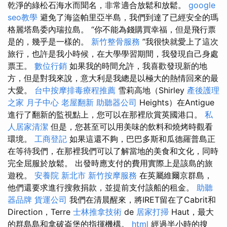
乾淨的綠松石海水而聞名，非常適合放鬆和放鬆。
google
seo教學
避免了海盜帕里亞半島，我們到達了已經安全的瑪
格麗塔島委內瑞拉島。 “你不能為錢購買幸福，但是飛行票
是的，幾乎是一樣的。
新竹整骨服務
”我很快就愛上了這次
旅行，也許是我小時候，在大學學習期間，我發現自己身處
票王。
數位行銷
如果我的時間允許，我喜歡發現新的地
方，但是對我來說，意大利是我總是以極大的熱情回來的最
大愛。
台中按摩排毒療程推薦
雪莉高地（Shirley
產後護理
之家 月子中心
老屋翻新
助聽器公司
Heights）在Antigue
進行了翻新的監視點上，您可以在那裡欣賞英國港口。
私
人居家清潔
但是，您甚至可以用美味的飲料和燒烤時觀看
環境。
工商登記
如果這還不夠，巴巴多斯和瓜德羅普島正
在等待我們，在那裡我們可以了解當地的美食和文化，同時
完全屈服於放鬆。 出發時應支付的費用實際上是該島的旅
遊稅。
安養院 新北市
新竹按摩服務
在英屬維爾京群島，
他們還要求進行搜救捐款，並提前支付該船的租金。
助聽
器品牌
貨運公司
我們在清晨醒來，將IRET留在了Cabrit和
Direction，Terre
士林推拿技術
de
居家打掃
Haut，最大
的群島島和拿破崙堡的指揮機構。
html
經過半小時的搜