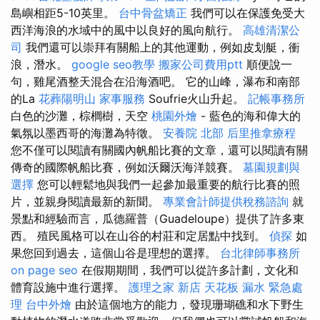
島嶼相距5-10英里。
台中骨盆矯正
我們可以在保護免受大
西洋海浪的水域中的風中以良好的風向航行。
高雄清潔公
司
我們還可以崇拜有關船上的其他運動，例如皮划艇，衝
浪，潛水。
google seo教學
搬家公司費用ptt
順便說一
句，雞尾酒整天混合在沿海酒吧。 它的山峰，瀑布和南部
的La
花葬陽明山
家事服務
Soufrie火山升起。
記帳事務所
白色的沙灘，棕櫚樹，天空
桃園外燴
- 藍色的海和偉大的
氣氛以墨西哥的海灘為特徵。
安養院 北部
后里推拿療程
您不僅可以閱讀有關國內帆船比賽的文章，還可以閱讀有關
傳奇的國際帆船比賽，例如沃爾沃海洋競賽。
墓園規劃與
選擇
您可以輕鬆地與我們一起參加最重要的航行比賽的照
片，並親身閱讀最新的新聞。
專業會計師提供稅務諮詢
就
景點和經驗而言，瓜德羅普（Guadeloupe）提供了許多東
西。 殖民風格可以在山谷的村莊和定居點中找到。
偵探
如
果您回到過去，這個山谷是理想的選擇。
台北律師事務所
on page seo
在假期期間，我們可以從許多計劃，文化和
體育設施中進行選擇。
護理之家 新店
天花板 漏水 緊急處
理
台中外燴
由於這個地方的能力，發現珊瑚礁和水下野生