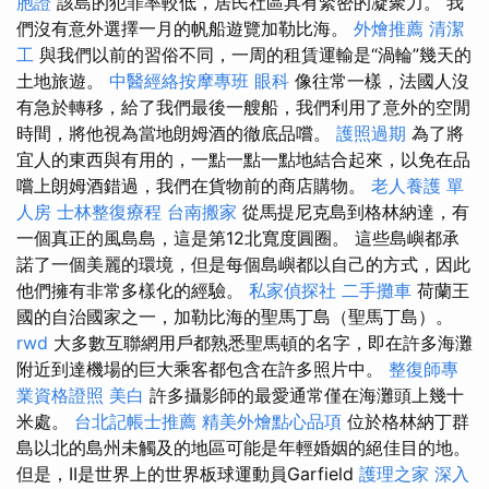
胞證
該島的犯罪率較低，居民社區具有緊密的凝聚力。 我
們沒有意外選擇一月的帆船遊覽加勒比海。
外燴推薦
清潔
工
與我們以前的習俗不同，一周的租賃運輸是“渦輪”幾天的
土地旅遊。
中醫經絡按摩專班
眼科
像往常一樣，法國人沒
有急於轉移，給了我們最後一艘船，我們利用了意外的空閒
時間，將他視為當地朗姆酒的徹底品嚐。
護照過期
為了將
宜人的東西與有用的，一點一點一點地結合起來，以免在品
嚐上朗姆酒錯過，我們在貨物前的商店購物。
老人養護 單
人房
士林整復療程
台南搬家
從馬提尼克島到格林納達，有
一個真正的風島島，這是第12北寬度圓圈。 這些島嶼都承
諾了一個美麗的環境，但是每個島嶼都以自己的方式，因此
他們擁有非常多樣化的經驗。
私家偵探社
二手攤車
荷蘭王
國的自治國家之一，加勒比海的聖馬丁島（聖馬丁島）。
rwd
大多數互聯網用戶都熟悉聖馬頓的名字，即在許多海灘
附近到達機場的巨大乘客都包含在許多照片中。
整復師專
業資格證照
美白
許多攝影師的最愛通常僅在海灘頭上幾十
米處。
台北記帳士推薦
精美外燴點心品項
位於格林納丁群
島以北的島州未觸及的地區可能是年輕婚姻的絕佳目的地。
但是，II是世界上的世界板球運動員Garfield
護理之家
深入