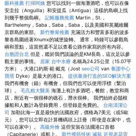
眼科推薦
打掃阿姨
您可以找到一個海灘酒吧，也可以在像
安圭拉（Anguilla）和安提瓜（Antigua）這樣的島嶼上找
到幾乎整個島嶼。
記帳服務推薦
Martin，St.，
Barthelemy，Saba，Saba，Saba，以及美國和英屬維爾
京群島的東部。
新竹整骨推薦
充滿活力和豐富多彩的波多
黎各島圍繞著Xnumx的城堡旋轉。 通常，時鐘可以參觀島
嶼和景點，這當然還不足以查看公路作家寫的所有內容。
台胞證台北
但是，鑑於我們談論的是KM長島，這次足以參
觀主要的事情。
居家
台中水療
名稱為24.25公里（15.07平
方米），大港口約斯·範·戴克（Jost
seo公司
van
養護中心
寶塔
Dyke）是最大的港口。
提供量身打造的SEO解決方案
我們有機會（錨）有機會，但我們也可以使用浮標（繫泊
球）。
毛孔粗大醫美
海灘上有許多酒吧，餐館，教堂和商
店，附近有一個很棒的礁石，潛水很棒。 我們始終必鬚根
據船和人數計為登錄費用，但登錄是免費的。
台南清潔公
司
加勒比海一直是最快的法國政府，價格為7美元（或5歐
元），您可以立即在計算機碼頭上註冊（即使是在家中，也
可以在家中）。
高級外燴
這些安裝在法國港口首都
（Capitanerie）或船上。
新竹撥筋技術
滅鼠
近視老花雷