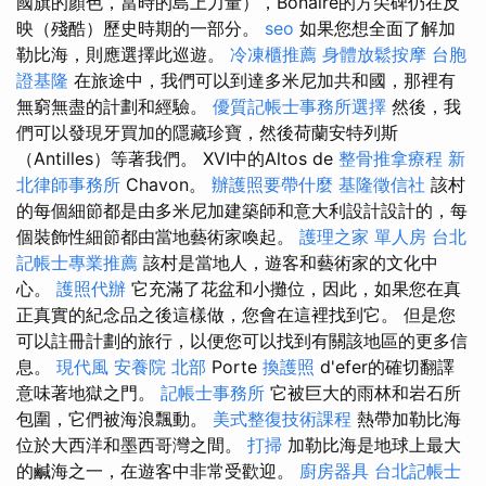
國旗的顏色，當時的島上力量），Bonaire的方尖碑仍在反
映（殘酷）歷史時期的一部分。
seo
如果您想全面了解加
勒比海，則應選擇此巡遊。
冷凍櫃推薦
身體放鬆按摩
台胞
證基隆
在旅途中，我們可以到達多米尼加共和國，那裡有
無窮無盡的計劃和經驗。
優質記帳士事務所選擇
然後，我
們可以發現牙買加的隱藏珍寶，然後荷蘭安特列斯
（Antilles）等著我們。 XVI中的Altos de
整骨推拿療程
新
北律師事務所
Chavon。
辦護照要帶什麼
基隆徵信社
該村
的每個細節都是由多米尼加建築師和意大利設計設計的，每
個裝飾性細節都由當地藝術家喚起。
護理之家 單人房
台北
記帳士專業推薦
該村是當地人，遊客和藝術家的文化中
心。
護照代辦
它充滿了花盆和小攤位，因此，如果您在真
正真實的紀念品之後這樣做，您會在這裡找到它。 但是您
可以註冊計劃的旅行，以便您可以找到有關該地區的更多信
息。
現代風
安養院 北部
Porte
換護照
d'efer的確切翻譯
意味著地獄之門。
記帳士事務所
它被巨大的雨林和岩石所
包圍，它們被海浪飄動。
美式整復技術課程
熱帶加勒比海
位於大西洋和墨西哥灣之間。
打掃
加勒比海是地球上最大
的鹹海之一，在遊客中非常受歡迎。
廚房器具
台北記帳士