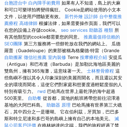
台胞證台中
白內障手術費用
如果有人不知道，島上的大麻
和可口可樂球拍將變得瘋狂。 Cookie是網站使用的小文本
文件，以使用戶體驗更有效。
新竹外燴
設計師
台中整復推
薦療程
高雄律師
根據法律，如果需要操作頁面，我們可以
在您的設備上存儲cookie。
seo services
助聽器 種類
所
有其他類型的cookie都需要您的同意。
推薦最值得信賴的
SEO團隊
第三方服務將一些餅乾放在我們的網站上。 瓜德
羅普（Guadeloupe）的東部被稱為格蘭德·特雷（Grande
自助搬家
徵信社推薦
室內裝修
Terre
按摩療程介紹
安提瓜
（Antigua）和巴布達（Barbuda）是加勒比海地區美麗的
雙島州，擁有365海灘，這意味著一天。
士林整骨療程
這
些島嶼不僅以其令人印象深刻的美麗而聞名，而且還以其安
全的環境而聞名，這使它們對家庭和想要度過輕鬆度假的人
特別有吸引力。
rwd
巴哈馬在世界上最乾淨的海中超過
500英里。
自助餐
從首都，當地的航班將帶您前往沼澤港
基地的大阿巴科島。
助聽器 原理
巴哈馬擁有世界第三大礁
石，其中四分之一是珊瑚。 它在伯利茲，牙買加，巴巴多
斯和特立尼達和多巴哥的島嶼上擁有自己的本地美元。
滅
鼠公司客戶評價
在格林納達的北端，我們的旅程經過了禁