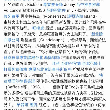
止的運輸區，Kick'em
專業整骨師
Jenny
台中推拿推薦
Volcano距離水只有150
台胞證辦理
m，不斷接近地面。
假牙費用
孟塞拉特島（Monserrat's
護照過期
Island），
由於火山和該島在15年前已經重新安置，因此我們只能在特
殊許可下航行。
吧檯桌
最近，由於菸霧和灰雲，國際飛行
飛機被取消了幾天，瓜德羅普群島的火山聽到了。
新北除
白蟻公司
瓜德羅普（Guadeloupe），蝴蝶形島，類似於法
國縣馬提尼克島。 法國的狩獵被認為是法國大革命的遺
產，在瓜德羅普島，它受到日益增長的大廳的強烈保護。
經絡按摩專業課程台北
基隆律師
狩獵者既沒有組織也沒有
組織，也會造成巨大損害。
牙科
台胞證宜蘭
台北記帳士
打掃阿姨價格
專屬台北會計事務所服務
狩獵發生在某些物
種的繁殖季節，例如鴿子，沒有袋子限製或狩獵記錄。
快
速辦理菲律賓簽證
即使是少數受保護的物種也被非法狩獵
（Raffaele等，1998）。 一個例子是Eco的不同島嶼上皰
疹的多樣性 這些極簡主義的房屋也被稱為方尖碑，對於在
島上的鹽公寓工作，週末必須多達七個小時才能再次與家人
見面。
納骨塔
隆乳
紅色，白色，藍色和橙色繪製的（荷蘭