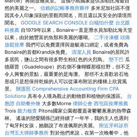
Marcel）將開放幾英里。 這個小島國家提供加勒比海最自
然的美麗之一。
信賴的記帳事務所夥伴
多米尼加社區不僅
因其令人印象深刻的景觀而聞名，而且還以其安全的環境而
聞名。
GOOGLE SEARCH CONSOLE
白蟻怕什麼
台北眼
科推薦
自1979年以來，Bonaire一直是潛水員加勒比海天堂
以來，由於她豐富的魚類和美麗的珊瑚。
二手冷凍櫃
頭痛
放鬆按摩
我們可以免費選擇與遊艇港口綁定，或者免費為
Bonaire的首都Krandijk免費。
清潔人員
Bonaire的居民許
多居民，鹽山之間有很多野生粉紅色的火烈鳥。
墊下巴
瓜
德羅普（Guadeloupe）的右側不像蝴蝶那樣狂野，但不乏
令人興奮的景點，最重要的是海灘。 那些不太喜歡岩石地
形或只是想保持乾燥的人可以從瀑布附近的樓梯上欣賞風
景。
辦護照
Comprehensive Accounting Firm CPA
Solutions
具有令人嘆為觀止的動物群和植物的保護區。
台
胞證
自助餐外燴
大多數Morne
律師公會
西屯區按摩推薦
Trois
聽力檢查
Pitons國家公園都覆蓋著鬱鬱蔥蔥的熱帶森
林。 遙遠的戀愛關係已經持續了一年半，我的主人也遇到
了匈牙利女孩，她聽說了布達佩斯的美麗。
附近牙科診所
台灣五大律師事務所
對於他們來說，在第一次晚餐中，他