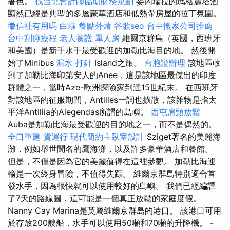
著色。
找台北會計師協助財務規劃
委內瑞拉的瑪格麗塔酒
顯然已經是典型的多層豪華酒店和低熱帶房屋的拉丁氛圍。
徵信社有用嗎
白蟻
餐點外燴
谷歌seo
台中搬家公司推薦
台中刮痧療程
老人養護 單人房
維爾京群島（英國，西班牙
和美國）是新手水手最受歡迎的加勒比海目的地。 然後開
始了Minibus
漏水 打針
Island之旅。
台胞證辦理
該地區收
到了加勒比海印第安人的Anee，這是該地區最傑出的印度
群體之一，當時Aze-歐洲探險家到達15世紀末。 在西班牙
對該地區的征服期間，Antilles一詞也擴散，該雜物是指太
平洋Antillia的Alegendas所謂的島嶼。
西屯肩頸放鬆
Auba是加勒比海最受歡迎的目的地之一，而不是偶然的。
全口重建
貨運行
現代簡約主臥室設計
Sziget著名的美麗海
灘，例如舉世聞名的鷹海灘，以及許多豪華酒店和餐館。
但是，不僅是因為它的美麗值得在這裡參觀。 加勒比海運
輸是一次終身冒險，不值得失踪。 維爾京群島特別適合首
發水手，因為很快就可以使用較好的島嶼。 我們已經編譯
了7天的路線圖，這可能是一個真正放鬆的家庭度假。
Nanny Cay Marina是英屬維爾京群島的港口。 該港口可用
於存放200艘船，水手可以使用50噸和70噸的升降機。 -