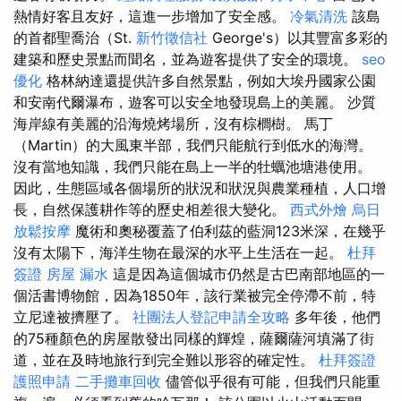
熱情好客且友好，這進一步增加了安全感。
冷氣清洗
該島
的首都聖喬治（St.
新竹徵信社
George's）以其豐富多彩的
建築和歷史景點而聞名，並為遊客提供了安全的環境。
seo
優化
格林納達還提供許多自然景點，例如大埃丹國家公園
和安南代爾瀑布，遊客可以安全地發現島上的美麗。 沙質
海岸線有美麗的沿海燒烤場所，沒有棕櫚樹。 馬丁
（Martin）的大風東半部，我們只能航行到低水的海灣。
沒有當地知識，我們只能在島上一半的牡蠣池塘港使用。
因此，生態區域各個場所的狀況和狀況與農業種植，人口增
長，自然保護耕作等的歷史相差很大變化。
西式外燴
烏日
放鬆按摩
魔術和奧秘覆蓋了伯利茲的藍洞123米深，在幾乎
沒有太陽下，海洋生物在最深的水平上生活在一起。
杜拜
簽證
房屋 漏水
這是因為這個城市仍然是古巴南部地區的一
個活書博物館，因為1850年，該行業被完全停滯不前，特
立尼達被擠壓了。
社團法人登記申請全攻略
多年後，他們
的75種顏色的房屋散發出同樣的輝煌，薩爾薩河填滿了街
道，並在及時地旅行到完全難以形容的確定性。
杜拜簽證
護照申請
二手攤車回收
儘管似乎很有可能，但我們只能重