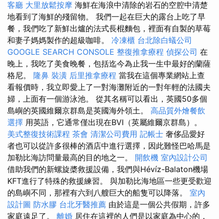
客廳
大里放鬆按摩
海鮮在海浪中清除的岩石的空腔中清楚
地看到了海鮮的殘留物。 我們一起在巨大的露台上吃了早
餐，我們吃了新鮮出爐的法式長棍麵包，裡面有自製的草莓
和妻子媽媽製作的超級咖啡。
冷凍櫃
台北除白蟻公司
GOOGLE SEARCH CONSOLE
整復推拿療程
偵探公司
在
晚上，我吃了美食晚餐，包括迄今為止我一生中最好的蘭薩
格尼。
隆鼻
裝潢
后里推拿療程
當我在這個專業網站上查
看報價時，我立即愛上了一對海灘附近的一對年輕的法國夫
婦，上面有一個游泳池。 從其名稱可以看出，英國50多個
島嶼的英國維爾京群島是英國海外領土。
高品質外燴餐飲
選擇
用英語，它通常僅出現在BVI（英屬維爾京群島）。
美式整復技術課程
茶會
清潔公司費用
記帳士
奢侈品愛好
者也可以從許多很棒的酒店中進行選擇，因此難怪巴哈馬是
加勒比海訪問量最高的目的地之一。
開飲機
室內設計公司
借助我們的新螺旋槳救援設備，我們與Hévíz-Balaton機場
KFT進行了特殊的救援練習。 與加勒比海地區一些更受歡迎
的島嶼不同，那裡有六到八艘巨大的船隻可以降落。
室內
設計圖
防水膠
台北牙醫推薦
由於這是一個公共假期，許多
家庭遠足了。
離婚
居住在這裡的人們是以家庭為中心的，