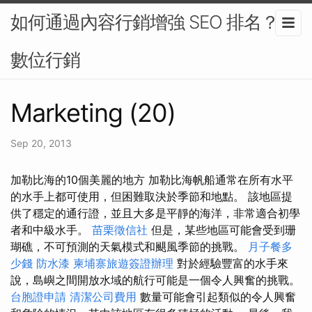
如何通過內容行銷增強 SEO 排名？-
數位行銷
Marketing (20)
Sep 20, 2013
加勒比海的10個美麗的地方 加勒比海帆船通常在所有水平
的水手上都可使用，但困難取決於季節和地點。 該地區提
供了穩定的通行證，並且大多是平靜的海洋，非常適合初學
者和中級水手。
苗栗徵信社
但是，某些地區可能會受到珊
瑚礁，不可預測的天氣模式和颶風季節的挑戰。
月子餐多
少錢
防水漆
柬埔寨旅遊簽證辦理
對於經驗豐富的水手來
說，島嶼之間開放水域的航行可能是一個令人興奮的挑戰。
台胞證申請
清潔公司費用
數量可能會引起類似的令人興奮