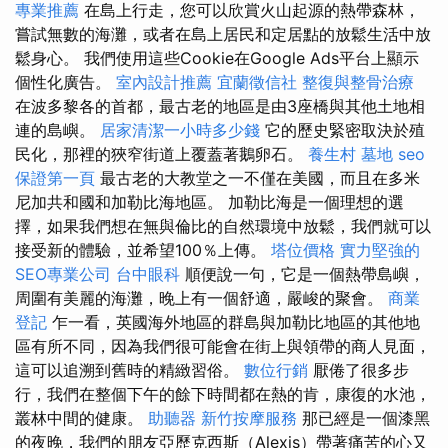
專業推薦
在島上行走，您可以欣賞火山起源的熱帶森林，
嘗試無數的海灘，或者在島上居民和定居點的放鬆生活中放
鬆身心。 我們使用這些Cookie在Google Ads平台上顯示
個性化廣告。
室內設計推薦
宜蘭徵信社
整復與整骨治療
在波多黎各的首都，最古老的地區是由3座橋與其他土地相
連的島嶼。
居家清潔一小時多少錢
它的歷史緊密取決於殖
民化，那裡的狹窄街道上覆蓋著鵝卵石。
養生村
墓地
seo
保證第一頁
最古老的大教堂之一不僅在美國，而且在多米
尼加共和國和加勒比海地區。 加勒比海是一個理想的選
擇，如果我們想在無與倫比的自然環境中放鬆，我們就可以
接受新的體驗，並希望100％上傳。
塔位價格
實力堅強的
SEO專業公司
台中眼科
順便說一句，它是一個熱帶島嶼，
周圍有美麗的海灘，晚上有一個舒適，嚴峻的聚會。
商業
登記
乍一看，英國海外地區的群島與加勒比地區的其他地
區有所不同，因為我們很可能會在街上與領帶的商人見面，
這可以追溯到舊時的精緻習俗。
數位行銷
厭倦了很多步
行，我們在整個下午的餘下時間都在熱的肯，康復的水池，
叢林中間的健康。
助聽器
新竹按摩服務
那已經是一個漆黑
的夜晚，我們的朋友亞歷克西斯（Alexis）帶著痛苦的心又