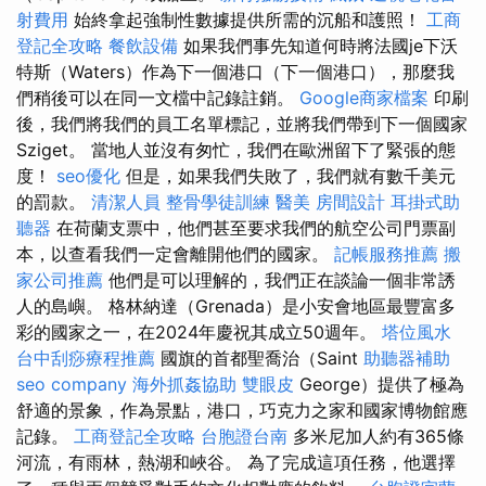
射費用
始終拿起強制性數據提供所需的沉船和護照！
工商
登記全攻略
餐飲設備
如果我們事先知道何時將法國je下沃
特斯（Waters）作為下一個港口（下一個港口），那麼我
們稍後可以在同一文檔中記錄註銷。
Google商家檔案
印刷
後，我們將我們的員工名單標記，並將我們帶到下一個國家
Sziget。 當地人並沒有匆忙，我們在歐洲留下了緊張的態
度！
seo優化
但是，如果我們失敗了，我們就有數千美元
的罰款。
清潔人員
整骨學徒訓練
醫美
房間設計
耳掛式助
聽器
在荷蘭支票中，他們甚至要求我們的航空公司門票副
本，以查看我們一定會離開他們的國家。
記帳服務推薦
搬
家公司推薦
他們是可以理解的，我們正在談論一個非常誘
人的島嶼。 格林納達（Grenada）是小安會地區最豐富多
彩的國家之一，在2024年慶祝其成立50週年。
塔位風水
台中刮痧療程推薦
國旗的首都聖喬治（Saint
助聽器補助
seo company
海外抓姦協助
雙眼皮
George）提供了極為
舒適的景象，作為景點，港口，巧克力之家和國家博物館應
記錄。
工商登記全攻略
台胞證台南
多米尼加人約有365條
河流，有雨林，熱湖和峽谷。 為了完成這項任務，他選擇