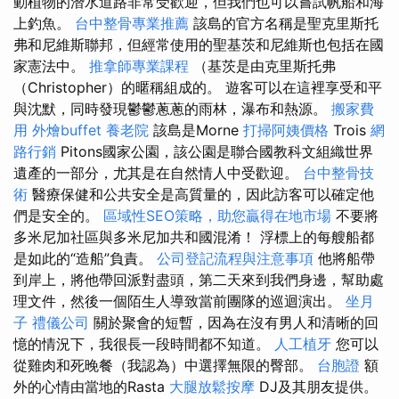
動植物的潛水道路非常受歡迎，但我們也可以嘗試帆船和海
上釣魚。
台中整骨專業推薦
該島的官方名稱是聖克里斯托
弗和尼維斯聯邦，但經常使用的聖基茨和尼維斯也包括在國
家憲法中。
推拿師專業課程
（基茨是由克里斯托弗
（Christopher）的暱稱組成的。 遊客可以在這裡享受和平
與沈默，同時發現鬱鬱蔥蔥的雨林，瀑布和熱源。
搬家費
用
外燴buffet
養老院
該島是Morne
打掃阿姨價格
Trois
網
路行銷
Pitons國家公園，該公園是聯合國教科文組織世界
遺產的一部分，尤其是在自然情人中受歡迎。
台中整骨技
術
醫療保健和公共安全是高質量的，因此訪客可以確定他
們是安全的。
區域性SEO策略，助您贏得在地市場
不要將
多米尼加社區與多米尼加共和國混淆！ 浮標上的每艘船都
是如此的“造船”負責。
公司登記流程與注意事項
他將船帶
到岸上，將他帶回派對盡頭，第二天來到我們身邊，幫助處
理文件，然後一個陌生人導致當前團隊的巡迴演出。
坐月
子
禮儀公司
關於聚會的短暫，因為在沒有男人和清晰的回
憶的情況下，我很長一段時間都不知道。
人工植牙
您可以
從雞肉和死晚餐（我認為）中選擇無限的臀部。
台胞證
額
外的心情由當地的Rasta
大腿放鬆按摩
DJ及其朋友提供。