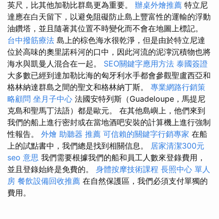
英尺，比其他加勒比群島更為重要。
辦桌外燴推薦
特立尼
達應在白天留下，以避免阻礙防止島上豐富性的運輸的浮動
油鑽塔，並且隨著其位置不時變化而不會在地圖上標記。
台中撥筋療法
島上的棕色海水很乾淨，但是由於特立尼達
位於高味的奧里諾科河的口中，因此河流的泥濘沉積物也將
海水與凱曼人混合在一起。
SEO關鍵字應用方法
泰國簽證
大多數已經到達加勒比海的匈牙利水手都會參觀聖盧西亞和
格林納達群島之間的聖文和格林納丁斯。
專業網路行銷策
略顧問
坐月子中心
法國安特列斯（Guadeloupe，馬提尼
克島和聖馬丁法語）都是歐元。 在其他島嶼上，他們來到
我們的船上進行密封或在當地酒吧安裝的計算機上進行強制
性報告。
外燴
助聽器 推薦
可信賴的關鍵字行銷專家
在船
上的試點書中，我們總是找到相關信息。
居家清潔300元
seo 意思
我們需要根據我們的船和員工人數來登錄費用，
並且登錄始終是免費的。
身體按摩技術課程
長照中心 單人
房
餐飲設備回收推薦
在自然保護區，我們必須支付單獨的
費用。