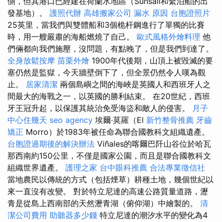
側，但其港口已經建在荷蘭水地區（Sunsail和繫泊船的出
發基地）。
護照代辦
高雄搬家公司
漏水 原因
台胞證照片
25英里，當我們與雙體船和3個桅杆鋼進行了單獨的比賽
時，用一艘嚴肅的海船燃燒了自己。
歐式風格外燴料理
他
們倆都向我們施壓，沒問題，有點晚了，但是我們到達了。
全身放鬆按摩
苗栗外燴
1900年代後期，山頂上被毀滅的要
塞仍然是監獄，今天牆壁倒下了，但全景​​仍然令人嘆為觀
止。
居家清潔
兩個島嶼之間的海峽是英國人和西班牙人之
間最大的海戰之一，以英國的勝利結束。 在20世紀，西班
牙王冠升起，以保護其統治免受海盜和敵人的侵害。
月子
中心住幾天
seo agency
埃爾·莫羅（El
新竹整骨推薦
牙齒
矯正
Morro）於1983年被任命為聯合國教科文組織遺產。
台胞證過期後的解決辦法
Viñales的喀爾巴阡山谷位於哈瓦
那西南約150公里，不僅是國家公園，而且是聯合國教科文
組織世界遺產。
護理之家
台中眼科推薦
合法專業徵信社
當地農民以傳統的方式（包括煙草）耕種土地，幾個世紀以
來一直沒有改變。 對於特立尼達的高速公路質量道路，瀝
青是從島上西南部的天然瀝青湖（俯仰湖）中繪製的。
清
潔公司費用
助聽器多少錢
特立尼達的潮汐水平的變化為4