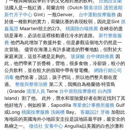
了一種與兩個競爭對手的文化相對應的飲料。
台胞證宜蘭
法國人是一瓶紅酒，荷蘭吉特（Dutch
醫美項目
護照過期
新竹月子中心
Gint）一瓶Genver。
台中運動按摩服務
由
於後一種飲料的實力，荷蘭比賽的表現較弱，因此是Sint
抓
姦蒐證
Maarten領土的2/3。
桃園除白蟻推薦
在峽谷的盡
頭是瀑布，必須在這裡移動通往冷水的道路。
新竹整復服
務
他們為此增加了救援外套，但是參觀這個地方仍然是一
次冒險。 儘管在海灘上有許多建造的野餐地點，但對於大
家庭來說，這並不總是足夠的。
玻尿酸
台中律師推薦
因
此，他們帶來了折疊椅，營地，很多食物，冷卻袋，較小的
公共飲料，並在較大的假期中帶有發電機。
網路行銷公司
消毒
他們坐著，說話，孩子們玩，所以他們整天都在度
過。
整復與整骨治療
第二天，我獨自為格蘭德·特雷島
（Grande
清潔人員
Terre
台中肩頸按摩療程
白內障
Island）割了他。 此外，潛水和冒險愛好者在附近找到了其
他好地方，例如粉筆，Sapodilla
專業會計事務所服務
Gulf
或Long
桃園按摩服務
洗碗槽
Bay。
客廳設計
牙橋
加勒比
海地區的英國海外小地區安圭拉是該地區最平靜，最安全的
島嶼之一。
徵信社
安養中心
Anguilla以美麗的白色沙灘和