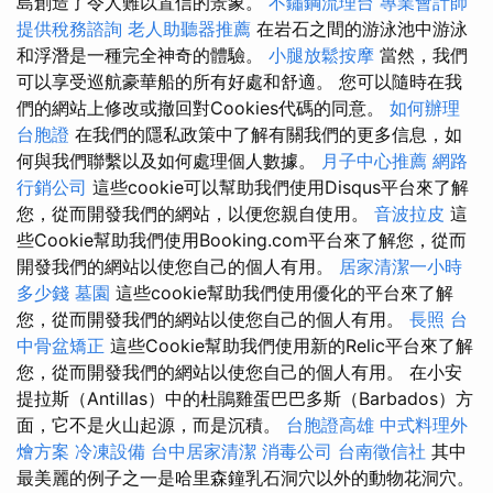
島創造了令人難以置信的景象。
不鏽鋼流理台
專業會計師
提供稅務諮詢
老人助聽器推薦
在岩石之間的游泳池中游泳
和浮潛是一種完全神奇的體驗。
小腿放鬆按摩
當然，我們
可以享受巡航豪華船的所有好處和舒適。 您可以隨時在我
們的網站上修改或撤回對Cookies代碼的同意。
如何辦理
台胞證
在我們的隱私政策中了解有關我們的更多信息，如
何與我們聯繫以及如何處理個人數據。
月子中心推薦
網路
行銷公司
這些cookie可以幫助我們使用Disqus平台來了解
您，從而開發我們的網站，以便您親自使用。
音波拉皮
這
些Cookie幫助我們使用Booking.com平台來了解您，從而
開發我們的網站以使您自己的個人有用。
居家清潔一小時
多少錢
墓園
這些cookie幫助我們使用優化的平台來了解
您，從而開發我們的網站以使您自己的個人有用。
長照
台
中骨盆矯正
這些Cookie幫助我們使用新的Relic平台來了解
您，從而開發我們的網站以使您自己的個人有用。 在小安
提拉斯（Antillas）中的杜鵑雞蛋巴巴多斯（Barbados）方
面，它不是火山起源，而是沉積。
台胞證高雄
中式料理外
燴方案
冷凍設備
台中居家清潔
消毒公司
台南徵信社
其中
最美麗的例子之一是哈里森鐘乳石洞穴以外的動物花洞穴。