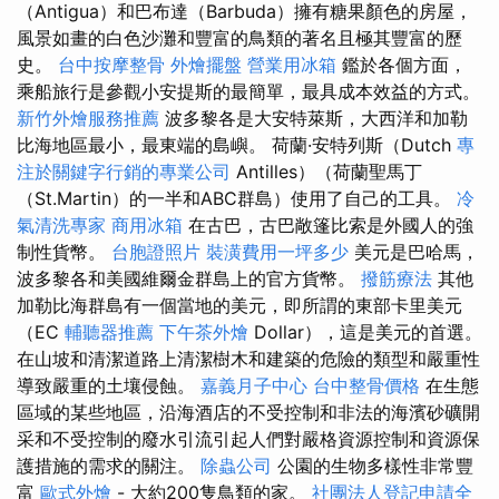
（Antigua）和巴布達（Barbuda）擁有糖果顏色的房屋，
風景如畫的白色沙灘和豐富的鳥類的著名且極其豐富的歷
史。
台中按摩整骨
外燴擺盤
營業用冰箱
鑑於各個方面，
乘船旅行是參觀小安提斯的最簡單，最具成本效益的方式。
新竹外燴服務推薦
波多黎各是大安特萊斯，大西洋和加勒
比海地區最小，最東端的島嶼。 荷蘭·安特列斯（Dutch
專
注於關鍵字行銷的專業公司
Antilles）（荷蘭聖馬丁
（St.Martin）的一半和ABC群島）使用了自己的工具。
冷
氣清洗專家
商用冰箱
在古巴，古巴敞篷比索是外國人的強
制性貨幣。
台胞證照片
裝潢費用一坪多少
美元是巴哈馬，
波多黎各和美國維爾金群島上的官方貨幣。
撥筋療法
其他
加勒比海群島有一個當地的美元，即所謂的東部卡里美元
（EC
輔聽器推薦
下午茶外燴
Dollar），這是美元的首選。
在山坡和清潔道路上清潔樹木和建築的危險的類型和嚴重性
導致嚴重的土壤侵蝕。
嘉義月子中心
台中整骨價格
在生態
區域的某些地區，沿海酒店的不受控制和非法的海濱砂礦開
采和不受控制的廢水引流引起人們對嚴格資源控制和資源保
護措施的需求的關注。
除蟲公司
公園的生物多樣性非常豐
富
歐式外燴
- 大約200隻鳥類的家。
社團法人登記申請全