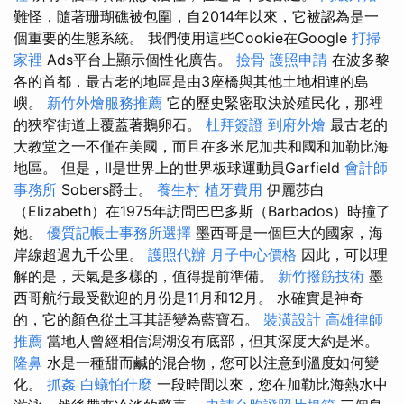
難怪，隨著珊瑚礁被包圍，自2014年以來，它被認為是一
個重要的生態系統。 我們使用這些Cookie在Google
打掃
家裡
Ads平台上顯示個性化廣告。
撿骨
護照申請
在波多黎
各的首都，最古老的地區是由3座橋與其他土地相連的島
嶼。
新竹外燴服務推薦
它的歷史緊密取決於殖民化，那裡
的狹窄街道上覆蓋著鵝卵石。
杜拜簽證
到府外燴
最古老的
大教堂之一不僅在美國，而且在多米尼加共和國和加勒比海
地區。 但是，II是世界上的世界板球運動員Garfield
會計師
事務所
Sobers爵士。
養生村
植牙費用
伊麗莎白
（Elizabeth）在1975年訪問巴巴多斯（Barbados）時撞了
她。
優質記帳士事務所選擇
墨西哥是一個巨大的國家，海
岸線超過九千公里。
護照代辦
月子中心價格
因此，可以理
解的是，天氣是多樣的，值得提前準備。
新竹撥筋技術
墨
西哥航行最受歡迎的月份是11月和12月。 水確實是神奇
的，它的顏色從土耳其語變為藍寶石。
裝潢設計
高雄律師
推薦
當地人曾經相信潟湖沒有底部，但其深度大約是米。
隆鼻
水是一種甜而鹹的混合物，您可以注意到溫度如何變
化。
抓姦
白蟻怕什麼
一段時間以來，您在加勒比海熱水中