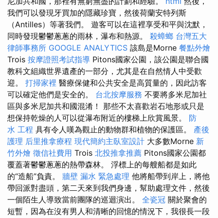
尼加共和國，那裡有無窮無盡的計劃和經驗。
html
然後，
我們可以發現牙買加的隱藏珍寶，然後荷蘭安特列斯
（Antilles）等著我們。 遊客可以在這裡享受和平與沈默，
同時發現鬱鬱蔥蔥的雨林，瀑布和熱源。
殺蟑螂
台灣五大
律師事務所
GOOGLE ANALYTICS
該島是Morne
餐點外燴
Trois
按摩證照考試指導
Pitons國家公園，該公園是聯合國
教科文組織世界遺產的一部分，尤其是在自然情人中受歡
迎。
打掃家裡
醫療保健和公共安全是高質量的，因此訪客
可以確定他們是安全的。
台北按摩服務
不要將多米尼加社
區與多米尼加共和國混淆！ 那些不太喜歡岩石地形或只是
想保持乾燥的人可以從瀑布附近的樓梯上欣賞風景。
防
水 工程
具有令人嘆為觀止的動物群和植物的保護區。
產後
護理
后里推拿療程
現代簡約主臥室設計
大多數Morne
新
竹外燴
徵信社費用
Trois
北投推拿推薦
Pitons國家公園都
覆蓋著鬱鬱蔥蔥的熱帶森林。 浮標上的每艘船都是如此
的“造船”負責。
牆壁 漏水 緊急處理
他將船帶到岸上，將他
帶回派對盡頭，第二天來到我們身邊，幫助處理文件，然後
一個陌生人導致當前團隊的巡迴演出。
全瓷冠
關於聚會的
短暫，因為在沒有男人和清晰的回憶的情況下，我很長一段