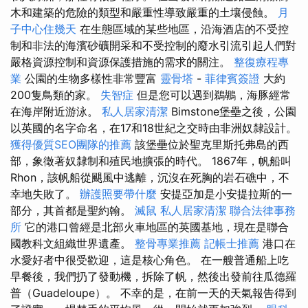
木和建築的危險的類型和嚴重性導致嚴重的土壤侵蝕。
月
子中心住幾天
在生態區域的某些地區，沿海酒店的不受控
制和非法的海濱砂礦開采和不受控制的廢水引流引起人們對
嚴格資源控制和資源保護措施的需求的關注。
整復療程專
業
公園的生物多樣性非常豐富
靈骨塔
-
菲律賓簽證
大約
200隻鳥類的家。
失智症
但是您可以遇到鵜鶘，海豚經常
在海岸附近游泳。
私人居家清潔
Bimstone堡壘之後，公園
以英國的名字命名，在17和18世紀之交時由非洲奴隸設計。
獲得優質SEO團隊的推薦
該堡壘位於聖克里斯托弗島的西
部，象徵著奴隸制和殖民地擴張的時代。 1867年，帆船叫
Rhon，該帆船從颶風中逃離，沉沒在死胸的岩石礁中，不
幸地失敗了。
辦護照要帶什麼
安提亞加是小安提拉斯的一
部分，其首都是聖約翰。
滅鼠
私人居家清潔
聯合法律事務
所
它的港口曾經是北部火車地區的英國基地，現在是聯合
國教科文組織世界遺產。
整骨專業推薦
記帳士推薦
港口在
水愛好者中很受歡迎，這是核心角色。 在一艘普通船上吃
早餐後，我們扔了發動機，拆除了帆，然後出發前往瓜德羅
普（Guadeloupe）。 不幸的是，在前一天的天氣報告得到