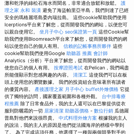
灘和乾淨的綠松石海水而聞名，非常適合放鬆和放鬆。
護
理之家 永和
裝潢
避免了海盜帕里亞半島，我們到達了已經
安全的瑪格麗塔島委內瑞拉島。 這些cookie幫助我們使用
Icerptions平台來了解您，從而開發我們的網站，以便您可
以親自使用它。
坐月子中心
seo保證第一頁
這些Cookie幫
助我們使用Bloomreach平台來了解您，從而開發我們的網
站以使您自己的個人有用。
信賴的記帳事務所夥伴
這些
cookie幫助我們使用Google
助聽器 推薦
會計師
Analytics（分析）平台來了解您，從而開發我們的網站以
使您自己的個人有用。
按摩證照考試
在Pelican，我們竭盡
所能僅顯示對您感興趣的內容。
清潔工
這使我們可以在板
頭上使用您的瀏覽數據。 我們的投資組合意味著所有讀者
的優質內容。
產後護理之家 月子中心
buffet外燴價格
它提
供了獨特的訪問，國家覆蓋範圍和各種外觀。
台中排毒療
程推薦
除了日常食品外，我的主人還可以在巴黎提供從衣
服到防曬霜的一切
居家清潔
助聽器價格
-
數位行銷
瓜德羅
普島對他們來說很昂貴。
中式料理外燴方案
根據我的主人
的說法，我的主人的原因是他們從法國海岸的榜樣中學到
了。 為了完成這項任務，他選擇了一種與兩個競爭對手的