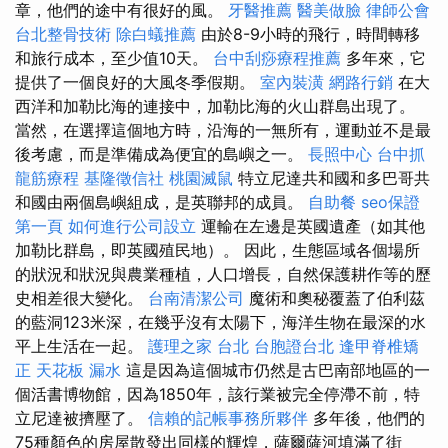
章，他們的途中有很好的風。
牙醫推薦
醫美做臉
律師公會
台北整骨技術
除白蟻推薦
由於8-9小時的飛行，時間轉移
和旅行成本，至少值10天。
台中刮痧療程推薦
多年來，它
提供了一個良好的大風冬季假期。
室內裝潢
網路行銷
在大
西洋和加勒比海的連接中，加勒比海的火山群島出現了。
當然，在選擇這個地方時，沿海的一無所有，運動並不是最
後考慮，而是準備成為便宜的島嶼之一。
長照中心
台中抓
龍筋療程
基隆徵信社
桃園滅鼠
特立尼達共和國和多巴哥共
和國由兩個島嶼組成，是英聯邦的成員。
自助餐
seo保證
第一頁
如何進行公司設立
運輸在左邊是英國遺產（如其他
加勒比群島，即英國殖民地）。 因此，生態區域各個場所
的狀況和狀況與農業種植，人口增長，自然保護耕作等的歷
史相差很大變化。
台南清潔公司
魔術和奧秘覆蓋了伯利茲
的藍洞123米深，在幾乎沒有太陽下，海洋生物在最深的水
平上生活在一起。
護理之家 台北
台胞證台北
逢甲脊椎矯
正
天花板 漏水
這是因為這個城市仍然是古巴南部地區的一
個活書博物館，因為1850年，該行業被完全停滯不前，特
立尼達被擠壓了。
信賴的記帳事務所夥伴
多年後，他們的
75種顏色的房屋散發出同樣的輝煌，薩爾薩河填滿了街