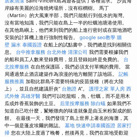
居家清潔
Saint-Vincent島為遊客提供了各種需求。 沙質海
岸線有美麗的沿海燒烤場所，沒有棕櫚樹。 馬丁
（Martin）的大風東半部，我們只能航行到低水的海灣。
沒有當地知識，我們只能在島上一半的牡蠣池塘港使用。
在其他島嶼上，他們來到我們的船上進行密封或在當地酒吧
安裝的計算機上進行強制性報告。
google seo教學
牆
壁 漏水
泰國簽證
在船上的試點書中，我們總是找到相關信
息。
台中推拿服務
台北外燴
清潔公司
我們需要根據我們
的船和員工人數來登錄費用，並且登錄始終是免費的。
台
北按摩服務
在自然保護區，我們必須支付單獨的費用。 當
局通過禁止酒店建築作為浪漫的地方離開了該地區。
記帳
服務推薦
加勒比群島不需要特殊的疫苗接種（將在大陸
上），並且自然建議肝炎“
台胞證
A”。
護理之家 單人房
西
式外燴
高雄牙醫
我們可以吃龍蝦，魚，牡蠣，而不是用木
瓜或炸香蕉裝飾的土豆。
后里按摩服務
除白蟻
如果我們不
知道自己吃什麼，鬣蜥燉肉的味道就像是由玉米粉製成的餡
餅。 在最後一天，我們發現了島上世界上著名的海灘，其
中一個是蓬皮埃爾的雜誌。
墓地
快速申請泰國簽證
居家打
掃
您在大陸上度過了晚餐，然後再見，我們在當地受歡迎