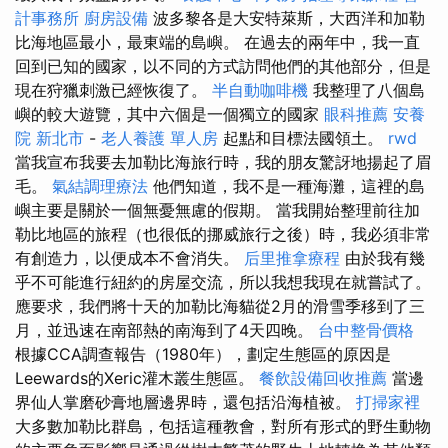
計事務所
廚房設備
波多黎各是大安特萊斯，大西洋和加勒
比海地區最小，最東端的島嶼。 在過去的兩年中，我一直
回到已知的國家，以不同的方式訪問他們的其他部分，但是
現在狩獵刺激已經恢復了。
半自動咖啡機
我整理了八個島
嶼的較大遊覽，其中六個是一個獨立的國家
眼科推薦
安養
院 新北市
-
老人養護 單人房
起點和目標法國領土。
rwd
當我宣布我要去加勒比海旅行時，我的朋友驚訝地揚起了眉
毛。
氣結調理療法
他們知道，我不是一種海灘，這裡的島
嶼主要是關於一個無憂無慮的假期。 當我開始整理前往加
勒比地區的旅程（也很低的挪威旅行之後）時，我必須非常
有創造力，以便成本不會消失。
后里推拿療程
由於我有幾
乎不可能進行紐約的房屋交流，所以我想我現在就嘗試了。
應要求，我們將十天的加勒比海貓從2月的滑雪季移到了三
月，並迅速在南部熱的南海到了4天四晚。
台中整骨價格
根據CCA調查報告（1980年），劃定生態區的原因是
Leewards的Xeric灌木叢生態區。
餐飲設備回收推薦
當邊
界仙人掌磨砂膏地層邊界時，還包括沿海植被。
打掃家裡
大多數加勒比群島，包括這種教會，對所有形式的野生動物