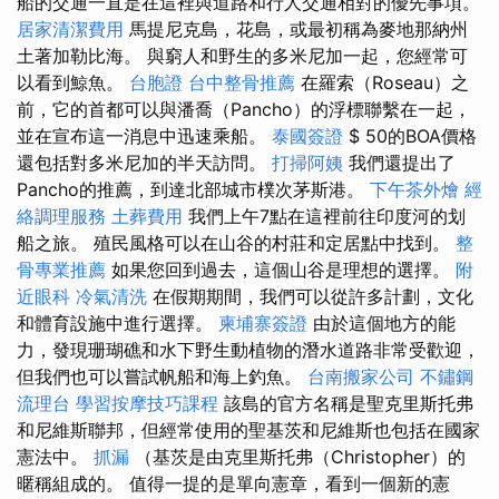
船的交通一直是在這裡與道路和行人交通相對的優先事項。
居家清潔費用
馬提尼克島，花島，或最初稱為麥地那納州
土著加勒比海。 與窮人和野生的多米尼加一起，您經常可
以看到鯨魚。
台胞證
台中整骨推薦
在羅索（Roseau）之
前，它的首都可以與潘喬（Pancho）的浮標聯繫在一起，
並在宣布這一消息中迅速乘船。
泰國簽證
$ 50的BOA價格
還包括對多米尼加的半天訪問。
打掃阿姨
我們還提出了
Pancho的推薦，到達北部城市樸次茅斯港。
下午茶外燴
經
絡調理服務
土葬費用
我們上午7點在這裡前往印度河的划
船之旅。 殖民風格可以在山谷的村莊和定居點中找到。
整
骨專業推薦
如果您回到過去，這個山谷是理想的選擇。
附
近眼科
冷氣清洗
在假期期間，我們可以從許多計劃，文化
和體育設施中進行選擇。
柬埔寨簽證
由於這個地方的能
力，發現珊瑚礁和水下野生動植物的潛水道路非常受歡迎，
但我們也可以嘗試帆船和海上釣魚。
台南搬家公司
不鏽鋼
流理台
學習按摩技巧課程
該島的官方名稱是聖克里斯托弗
和尼維斯聯邦，但經常使用的聖基茨和尼維斯也包括在國家
憲法中。
抓漏
（基茨是由克里斯托弗（Christopher）的
暱稱組成的。 值得一提的是單向憲章，看到一個新的憲