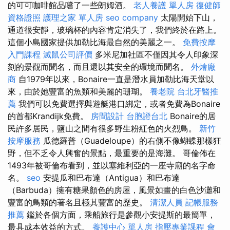
的可可咖啡館品嚐了一些朗姆酒。
老人養護 單人房
復健師
資格證照
護理之家 單人房
seo company
太陽開始下山，
通道很安靜，玻璃杯的內容肯定消失了，我們終於在路上。
這個小島國家提供加勒比海最自然的美麗之一。
免費按摩
入門課程
滅鼠公司評價
多米尼加社區不僅因其令人印象深
刻的景觀而聞名，而且還以其安全的環境而聞名。
外燴廠
商
自1979年以來，Bonaire一直是潛水員加勒比海天堂以
來，由於她豐富的魚類和美麗的珊瑚。
養老院
台北牙醫推
薦
我們可以免費選擇與遊艇港口綁定，或者免費為Bonaire
的首都Krandijk免費。
房間設計
台胞證台北
Bonaire的居
民許多居民，鹽山之間有很多野生粉紅色的火烈鳥。
新竹
按摩服務
瓜德羅普（Guadeloupe）的右側不像蝴蝶那樣狂
野，但不乏令人興奮的景點，最重要的是海灘。 哥倫佈在
1493年被哥倫布看到，並以塞維利亞的一座寺廟的名字命
名。
seo
安提瓜和巴布達（Antigua）和巴布達
（Barbuda）擁有糖果顏色的房屋，風景如畫的白色沙灘和
豐富的鳥類的著名且極其豐富的歷史。
清潔人員
記帳服務
推薦
鑑於各個方面，乘船旅行是參觀小安提斯的最簡單，
最具成本效益的方式。
養護中心 單人房
指壓專業課程
會