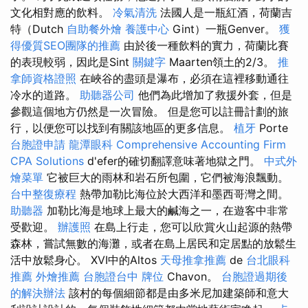
文化相對應的飲料。
冷氣清洗
法國人是一瓶紅酒，荷蘭吉
特（Dutch
自助餐外燴
養護中心
Gint）一瓶Genver。
獲
得優質SEO團隊的推薦
由於後一種飲料的實力，荷蘭比賽
的表現較弱，因此是Sint
關鍵字
Maarten領土的2/3。
推
拿師資格證照
在峽谷的盡頭是瀑布，必須在這裡移動通往
冷水的道路。
助聽器公司
他們為此增加了救援外套，但是
參觀這個地方仍然是一次冒險。 但是您可以註冊計劃的旅
行，以便您可以找到有關該地區的更多信息。
植牙
Porte
台胞證申請
龍潭眼科
Comprehensive Accounting Firm
CPA Solutions
d'efer的確切翻譯意味著地獄之門。
中式外
燴菜單
它被巨大的雨林和岩石所包圍，它們被海浪飄動。
台中整復療程
熱帶加勒比海位於大西洋和墨西哥灣之間。
助聽器
加勒比海是地球上最大的鹹海之一，在遊客中非常
受歡迎。
辦護照
在島上行走，您可以欣賞火山起源的熱帶
森林，嘗試無數的海灘，或者在島上居民和定居點的放鬆生
活中放鬆身心。 XVI中的Altos
天母推拿推薦
de
台北眼科
推薦
外燴推薦
台胞證台中
牌位
Chavon。
台胞證過期後
的解決辦法
該村的每個細節都是由多米尼加建築師和意大