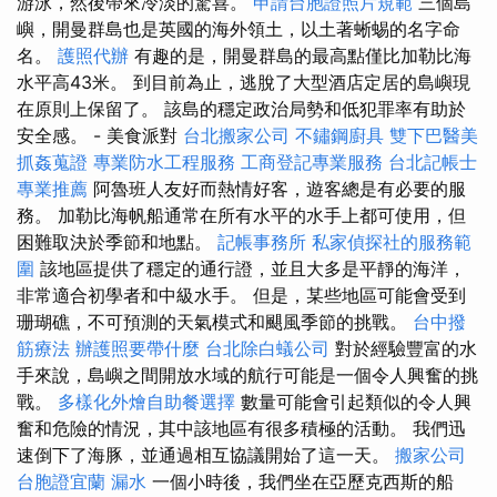
游泳，然後帶來冷淡的驚喜。
申請台胞證照片規範
三個島
嶼，開曼群島也是英國的海外領土，以土著蜥蜴的名字命
名。
護照代辦
有趣的是，開曼群島的最高點僅比加勒比海
水平高43米。 到目前為止，逃脫了大型酒店定居的島嶼現
在原則上保留了。 該島的穩定政治局勢和低犯罪率有助於
安全感。 - 美食派對
台北搬家公司
不鏽鋼廚具
雙下巴醫美
抓姦蒐證
專業防水工程服務
工商登記專業服務
台北記帳士
專業推薦
阿魯班人友好而熱情好客，遊客總是有必要的服
務。 加勒比海帆船通常在所有水平的水手上都可使用，但
困難取決於季節和地點。
記帳事務所
私家偵探社的服務範
圍
該地區提供了穩定的通行證，並且大多是平靜的海洋，
非常適合初學者和中級水手。 但是，某些地區可能會受到
珊瑚礁，不可預測的天氣模式和颶風季節的挑戰。
台中撥
筋療法
辦護照要帶什麼
台北除白蟻公司
對於經驗豐富的水
手來說，島嶼之間開放水域的航行可能是一個令人興奮的挑
戰。
多樣化外燴自助餐選擇
數量可能會引起類似的令人興
奮和危險的情況，其中該地區有很多積極的活動。 我們迅
速倒下了海豚，並通過相互協議開始了這一天。
搬家公司
台胞證宜蘭
漏水
一個小時後，我們坐在亞歷克西斯的船