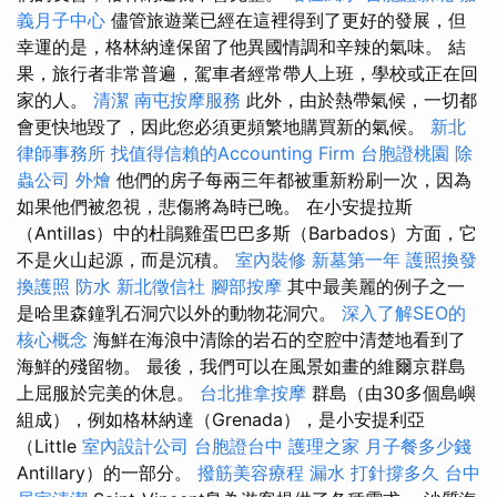
義月子中心
儘管旅遊業已經在這裡得到了更好的發展，但
幸運的是，格林納達保留了他異國情調和辛辣的氣味。 結
果，旅行者非常普遍，駕車者經常帶人上班，學校或正在回
家的人。
清潔
南屯按摩服務
此外，由於熱帶氣候，一切都
會更快地毀了，因此您必須更頻繁地購買新的氣候。
新北
律師事務所
找值得信賴的Accounting Firm
台胞證桃園
除
蟲公司
外燴
他們的房子每兩三年都被重新粉刷一次，因為
如果他們被忽視，悲傷將為時已晚。 在小安提拉斯
（Antillas）中的杜鵑雞蛋巴巴多斯（Barbados）方面，它
不是火山起源，而是沉積。
室內裝修
新墓第一年
護照換發
換護照
防水
新北徵信社
腳部按摩
其中最美麗的例子之一
是哈里森鐘乳石洞穴以外的動物花洞穴。
深入了解SEO的
核心概念
海鮮在海浪中清除的岩石的空腔中清楚地看到了
海鮮的殘留物。 最後，我們可以在風景如畫的維爾京群島
上屈服於完美的休息。
台北推拿按摩
群島（由30多個島嶼
組成），例如格林納達（Grenada），是小安提利亞
（Little
室內設計公司
台胞證台中
護理之家
月子餐多少錢
Antillary）的一部分。
撥筋美容療程
漏水 打針撐多久
台中