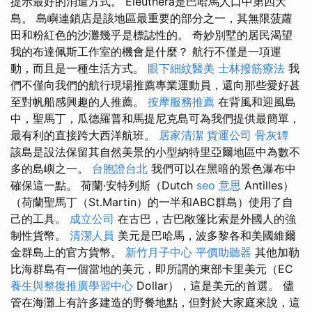
提示最好的消遣方式。 Eleuthera是巴哈馬人口中第四大
島。 島嶼連鎖店是該地區最重要的部分之一，其無限菠蘿
田和粉紅色的沙灘幾乎是標誌性的。 奇妙別墅的居民渴望
我的布達佩斯工作室的機會是什麼？ 航行不僅是一項運
動，而且是一種生活方式。
眼下細紋醫美
士林撥筋療法
我
們不僅向我們的航行現場推薦專業運動員，還向那些愛好甚
至對帆船感興趣的人推薦。
按摩服務推薦
在背風和迎風島
中，聖馬丁，瓜德羅普和馬提尼克島可為我們提供最簡單，
最有利的直接跨大西洋航班。
居家清潔
貨運公司
骨灰罈
該島是設法保留其自然美景的小型納特里亞爾地區中為數不
多的島嶼之一。
台胞證台北
我們可以在黑暗的景色瀑布中
確保這一點。 荷蘭·安特列斯（Dutch
seo 意思
Antilles）
（荷蘭聖馬丁（St.Martin）的一半和ABC群島）使用了自
己的工具。
成立公司
在古巴，古巴敞篷比索是外國人的強
制性貨幣。
清潔人員
美元是巴哈馬，波多黎各和美國維爾
金群島上的官方貨幣。
新竹月子中心
平價助聽器
其他加勒
比海群島有一個當地的美元，即所謂的東部卡里美元（EC
養生與整復推廣學習中心
Dollar），這是美元的首選。 儘
管在海灘上有許多建造的野餐地點，但對於大家庭來說，這