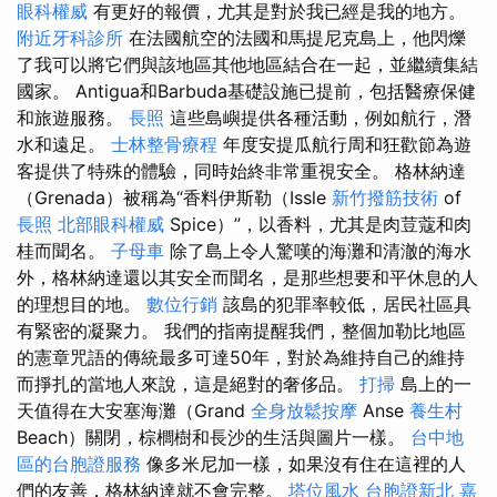
眼科權威
有更好的報價，尤其是對於我已經是我的地方。
附近牙科診所
在法國航空的法國和馬提尼克島上，他閃爍
了我可以將它們與該地區其他地區結合在一起，並繼續集結
國家。 Antigua和Barbuda基礎設施已提前，包括醫療保健
和旅遊服務。
長照
這些島嶼提供各種活動，例如航行，潛
水和遠足。
士林整骨療程
年度安提瓜航行周和狂歡節為遊
客提供了特殊的體驗，同時始終非常重視安全。 格林納達
（Grenada）被稱為“香料伊斯勒（Issle
新竹撥筋技術
of
長照
北部眼科權威
Spice）”，以香料，尤其是肉荳蔻和肉
桂而聞名。
子母車
除了島上令人驚嘆的海灘和清澈的海水
外，格林納達還以其安全而聞名，是那些想要和平休息的人
的理想目的地。
數位行銷
該島的犯罪率較低，居民社區具
有緊密的凝聚力。 我們的指南提醒我們，整個加勒比地區
的憲章咒語的傳統最多可達50年，對於為維持自己的維持
而掙扎的當地人來說，這是絕對的奢侈品。
打掃
島上的一
天值得在大安塞海灘（Grand
全身放鬆按摩
Anse
養生村
Beach）關閉，棕櫚樹和長沙的生活與圖片一樣。
台中地
區的台胞證服務
像多米尼加一樣，如果沒有住在這裡的人
們的友善，格林納達就不會完整。
塔位風水
台胞證新北
嘉