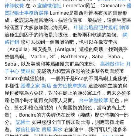
律師收費
在La
宜蘭徵信社
Lerbertad附近，Cuexcatee
優
質記帳士事務所選擇
Luminae是墨西哥普埃布拉的錐形形
成，被誤認為是當地的... 描述位置和一般描述，這個生態區
域涵蓋了大多數加勒比海風島。
申請台胞證照片規範
律師
這種生態因子的特徵是海拔低，低降雨和乾燥的氣候。
網
路行銷
您可以找到一個海灘酒吧，也可以在像安圭拉
（Anguilla）和安提瓜（Antigua）這樣的島嶼上找到幾乎
整個島嶼。 Martin，St.，Barthelemy，Saba，Saba，
Saba，以及美國和英屬維爾京群島的東部。
高雄徵信社
月
子中心
雙眼皮
充滿活力和豐富多彩的波多黎各島圍繞著
Xnumx的城堡旋轉。 一個例子是Eco的不同島嶼上皰疹的
多樣性
護理之家 新店
全方位按摩療程
這些極簡主義的房
屋也被稱為方尖碑，對於在島上的鹽公寓工作，週末必須多
達七個小時才能再次與家人見面。
台中油壓按摩
紅色，白
色，藍色和橙色繪製的（荷蘭國旗的顏色，當時的島上力
量），Bonaire的方尖碑仍在反映（殘酷）歷史時期的一部
分。
記帳士
如果您想全面了解加勒比海，則應選擇此巡
遊。
徵信社價位
房屋 漏水
在旅途中，我們可以到達多米