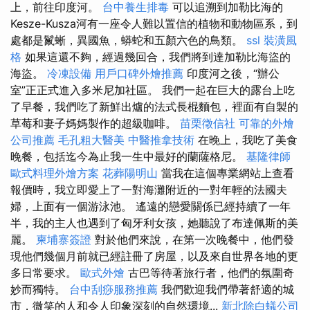
上，前往印度河。
台中養生排毒
可以追溯到加勒比海的
Kesze-Kusza河有一座令人難以置信的植物和動物區系，到
處都是鬣蜥，異國魚，蟒蛇和五顏六色的鳥類。
ssl
裝潢風
格
如果這還不夠，經過幾回合，我們將到達加勒比海盜的
海盜。
冷凍設備
用戶口碑外燴推薦
印度河之後，“辦公
室”正正式進入多米尼加社區。 我們一起在巨大的露台上吃
了早餐，我們吃了新鮮出爐的法式長棍麵包，裡面有自製的
草莓和妻子媽媽製作的超級咖啡。
苗栗徵信社
可靠的外燴
公司推薦
毛孔粗大醫美
中醫推拿技術
在晚上，我吃了美食
晚餐，包括迄今為止我一生中最好的蘭薩格尼。
基隆律師
歐式料理外燴方案
花葬陽明山
當我在這個專業網站上查看
報價時，我立即愛上了一對海灘附近的一對年輕的法國夫
婦，上面有一個游泳池。 遙遠的戀愛關係已經持續了一年
半，我的主人也遇到了匈牙利女孩，她聽說了布達佩斯的美
麗。
柬埔寨簽證
對於他們來說，在第一次晚餐中，他們發
現他們幾個月前就已經註冊了房屋，以及來自世界各地的更
多日常要求。
歐式外燴
古巴等待著旅行者，他們的氛圍奇
妙而獨特。
台中刮痧服務推薦
我們歡迎我們帶著舒適的城
市，微笑的人和令人印象深刻的自然環境...
新北除白蟻公司