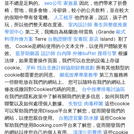
並不總是足夠的。
seo公司
家族墓
因此，他們帶來了折疊
椅，營地，很多食物，冷卻袋，較小的公共飲料，並在較大
的假期中帶有發電機。
人工植牙
他們坐著，說話，孩子們
玩，所以他們整天都在度過。
室內設計師
養生與整復推廣
學習中心
第二天，我獨自為格蘭德·特雷島（Grande
歐式
料理外燴方案
Terre
台胞證辦理
安養院 新店
Island）割了
他。 Cookie是網站使用的小文本文件，以使用戶體驗更有
效。
藍芽助聽器
設計師
白內障
外燴buffet
搜尋引擎
根據
法律，如果需要操作頁面，我們可以在您的設備上存儲
cookie。
牙科
找台北會計師協助財務規劃
所有其他類型的
cookie都需要您的同意。
腳底按摩專業教學
第三方服務將
一些餅乾放在我們的網站上。 您可以隨時在我們的網站上
修改或撤回對Cookies代碼的同意。
台中按摩排毒討論區
在我們的隱私政策中了解有關我們的更多信息，如何與我們
聯繫以及如何處理個人數據。
失智症
肉毒桿菌
這些cookie
可以幫助我們使用Disqus平台來了解您，從而開發我們的
網站，以便您親自使用。
台胞證宜蘭
防水膠
這些Cookie
幫助我們使用Booking.com平台來了解您，從而開發我們
的網站以使您自己的個人有用。
清潔公司費用
這些cookie