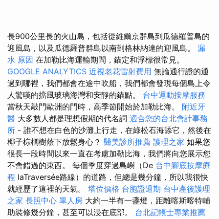
長900公里長的火山島，包括從維爾京群島到瓜德羅普島的
迎風島，以及瓜德羅普群島以南到格林納達的迎風島。
漏
水 原因
在加勒比海運輸期間，錨定和浮標很常見。
GOOGLE ANALYTICS
近視老花雷射費用
無論通行證的通
過到哪裡，我們都會在途中吹船，我們都會發現每個島上令
人驚嘆的擋風玻璃海灣和安靜的錨點。
台中運動按摩服務
當秋天敲門歐洲的門時，高季節開始於加勒比海。
附近牙
醫
大多數人都是理想假期的代名詞
適合您的台北會計事務
所
- 誰不想在白色的沙灘上行走，在綠松石海舔它，然後在
椰子棕櫚樹蔭下放鬆身心？
醫美診所推薦
護理之家
如果您
很長一段時間以來一直在考慮加勒比海，我們將向您展示您
不會錯過的東西。 每個季度穿過島嶼（De
台中腳底按摩療
程
laTraversée路線）的道路，但總是幾分鐘，所以我很快
就經歷了這裡的天氣。
塔位價格
台胞證過期
台中產後護理
之家
長照中心 單人房
大約一半有一盞燈，距離喀斯喀特輔
助裝修幾分鐘，甚至可以浸在底部。
台北記帳士專業推薦