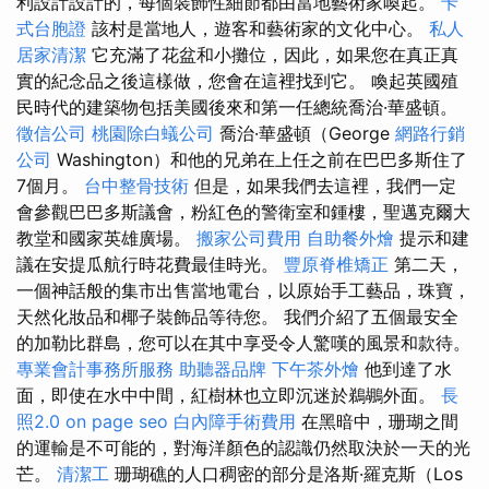
利設計設計的，每個裝飾性細節都由當地藝術家喚起。
卡
式台胞證
該村是當地人，遊客和藝術家的文化中心。
私人
居家清潔
它充滿了花盆和小攤位，因此，如果您在真正真
實的紀念品之後這樣做，您會在這裡找到它。 喚起英國殖
民時代的建築物包括美國後來和第一任總統喬治·華盛頓。
徵信公司
桃園除白蟻公司
喬治·華盛頓（George
網路行銷
公司
Washington）和他的兄弟在上任之前在巴巴多斯住了
7個月。
台中整骨技術
但是，如果我們去這裡，我們一定
會參觀巴巴多斯議會，粉紅色的警衛室和鍾樓，聖邁克爾大
教堂和國家英雄廣場。
搬家公司費用
自助餐外燴
提示和建
議在安提瓜航行時花費最佳時光。
豐原脊椎矯正
第二天，
一個神話般的集市出售當地電台，以原始手工藝品，珠寶，
天然化妝品和椰子裝飾品等待您​​。 我們介紹了五個最安全
的加勒比群島，您可以在其中享受令人驚嘆的風景和款待。
專業會計事務所服務
助聽器品牌
下午茶外燴
他到達了水
面，即使在水中中間，紅樹林也立即沉迷於鵜鶘外面。
長
照2.0
on page seo
白內障手術費用
在黑暗中，珊瑚之間
的運輸是不可能的，對海洋顏色的認識仍然取決於一天的光
芒。
清潔工
珊瑚礁的人口稠密的部分是洛斯·羅克斯（Los