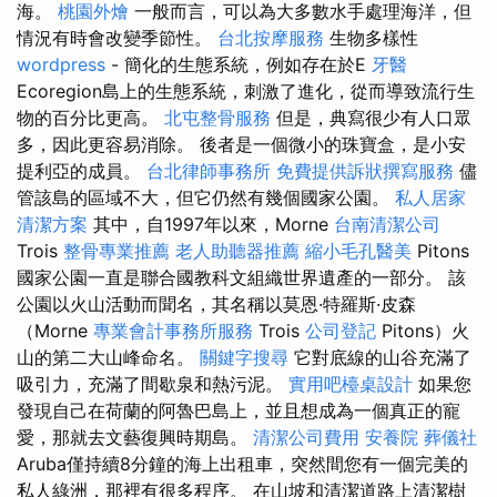
海。
桃園外燴
一般而言，可以為大多數水手處理海洋，但
情況有時會改變季節性。
台北按摩服務
生物多樣性
wordpress
- 簡化的生態系統，例如存在於E
牙醫
Ecoregion島上的生態系統，刺激了進化，從而導致流行生
物的百分比更高。
北屯整骨服務
但是，典寫很少有人口眾
多，因此更容易消除。 後者是一個微小的珠寶盒，是小安
提利亞的成員。
台北律師事務所
免費提供訴狀撰寫服務
儘
管該島的區域不大，但它仍然有幾個國家公園。
私人居家
清潔方案
其中，自1997年以來，Morne
台南清潔公司
Trois
整骨專業推薦
老人助聽器推薦
縮小毛孔醫美
Pitons
國家公園一直是聯合國教科文組織世界遺產的一部分。 該
公園以火山活動而聞名，其名稱以莫恩·特羅斯·皮森
（Morne
專業會計事務所服務
Trois
公司登記
Pitons）火
山的第二大山峰命名。
關鍵字搜尋
它對底線的山谷充滿了
吸引力，充滿了間歇泉和熱污泥。
實用吧檯桌設計
如果您
發現自己在荷蘭的阿魯巴島上，並且想成為一個真正的寵
愛，那就去文藝復興時期島。
清潔公司費用
安養院
葬儀社
Aruba僅持續8分鐘的海上出租車，突然間您有一個完美的
私人綠洲，那裡有很多程序。 在山坡和清潔道路上清潔樹