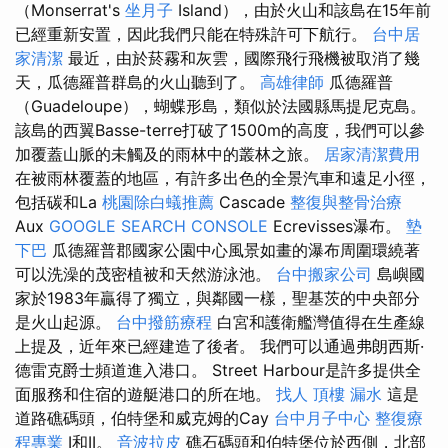
（Monserrat's
坐月子
Island），由於火山和該島在15年前
已經重新安置，因此我們只能在特殊許可下航行。
台中居
家清潔
最近，由於菸霧和灰雲，國際飛行飛機被取消了幾
天，瓜德羅普群島的火山聽到了。
高雄律師
瓜德羅普
（Guadeloupe），蝴蝶形島，類似於法國縣馬提尼克島。
該島的西翼Basse-terre打破了1500m的高度，我們可以參
加覆蓋山脈的未觸及的雨林中的叢林之旅。
居家清潔費用
在被雨林覆蓋的地區，有許多出色的全景汽車和遠足小徑，
包括碳和La
桃園除白蟻推薦
Cascade
整復與整骨治療
Aux
GOOGLE SEARCH CONSOLE
Ecrevisses瀑布。
墊
下巴
瓜德羅普郡國家公園中心風景如畫的瀑布周圍環繞著
可以洗澡的茂密植被和天然游泳池。
台中搬家公司
島嶼國
家於1983年贏得了獨立，與鄰國一樣，聖基茨的中央部分
是火山起源。
台中撥筋療程
白宮和護衛艦灣值得在生產線
上提及，近年來已經建造了後者。 我們可以通過弗朗西斯·
德雷克爵士頻道進入港口。 Street Harbour是許多提供全
面服務和住宿的遊艇港口的所在地。
找人
頂樓 漏水
這是
道路礁碼頭，伯特堡和威克姆的Cay
台中月子中心
整復療
程專業
I和II。
音波拉皮
礁石碼頭和伯特堡位於西側，北部