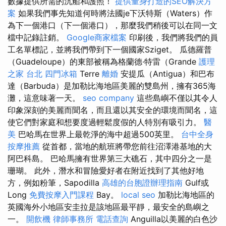
數據提供所需的沉船和護照！
提供量身打造的SEO解決方
案
如果我們事先知道何時將法國je下沃特斯（Waters）作
為下一個港口（下一個港口），那麼我們稍後可以在同一文
檔中記錄註銷。
Google商家檔案
印刷後，我們將我們的員
工名單標記，並將我們帶到下一個國家Sziget。 瓜德羅普
（Guadeloupe）的東部被稱為格蘭德·特雷（Grande
護理
之家 台北
四門冰箱
Terre
離婚
安提瓜（Antigua）和巴布
達（Barbuda）是加勒比海地區美麗的雙島州，擁有365海
灘，這意味著一天。
seo company
這些島嶼不僅以其令人
印象深刻的美麗而聞名，而且還以其安全的環境而聞名，這
使它們對家庭和想要度過輕鬆度假的人特別有吸引力。
醫
美
巴哈馬在世界上最乾淨的海中超過500英里。
台中全身
按摩推薦
從首都，當地的航班將帶您前往沼澤港基地的大
阿巴科島。 巴哈馬擁有世界第三大礁石，其中四分之一是
珊瑚。 此外，潛水和冒險愛好者在附近找到了其他好地
方，例如粉筆，Sapodilla
高雄的台胞證辦理指南
Gulf或
Long
免費按摩入門課程
Bay。
local seo
加勒比海地區的
英國海外小地區安圭拉是該地區最平靜，最安全的島嶼之
一。
開飲機
律師事務所
電話查詢
Anguilla以美麗的白色沙