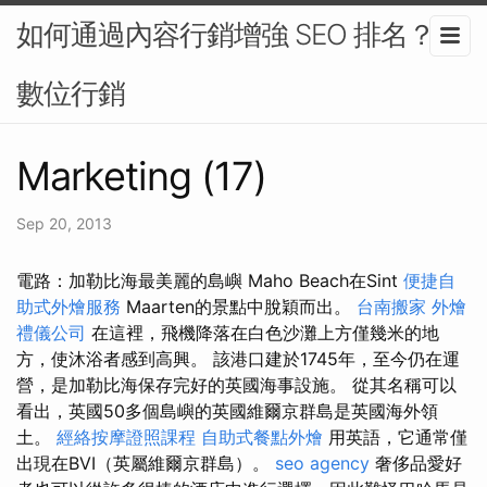
如何通過內容行銷增強 SEO 排名？-
數位行銷
Marketing (17)
Sep 20, 2013
電路：加勒比海最美麗的島嶼 Maho Beach在Sint
便捷自
助式外燴服務
Maarten的景點中脫穎而出。
台南搬家
外燴
禮儀公司
在這裡，飛機降落在白色沙灘上方僅幾米的地
方，使沐浴者感到高興。 該港口建於1745年，至今仍在運
營，是加勒比海保存完好的英國海事設施。 從其名稱可以
看出，英國50多個島嶼的英國維爾京群島是英國海外領
土。
經絡按摩證照課程
自助式餐點外燴
用英語，它通常僅
出現在BVI（英屬維爾京群島）。
seo agency
奢侈品愛好