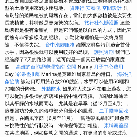
的主要負面影響是通過從樹木繁茂的野生土地轉換為其他類
型的土地使用來減少棲息地。
貨運行
安養院
空間設計
只
有剩餘的殖民植被的斑塊存在，當前的大多數植被是次要生
長或植被，其特徵是更頻繁的疾病。
旅行社代辦護照
這些
島嶼都是很有希望的，但是它們都是以自己的方式，因此它
們擁有非常多樣化的經驗。 加勒比海運輸是一次終身冒
險，不值得失踪。
台中泡腳服務
維爾京群島特別適合首發
水手，因為很快就可以使用較好的島嶼。
護照過期
我們已
經編譯了7天的路線圖，這可能是一個真正放鬆的家庭度
假。
高雄的台胞證辦理指南
空間
Nanny
月子中心費用
Cay
冷凍櫃推薦
Marina是英屬維爾京群島的港口。
海外抓
姦協助
該港口可用於存放200艘船，水手可以使用50噸和
70噸的升降機。
外牆防水
如果有人決定不在船上過夜，您
可以從許多很棒的酒店和住宿中進行選擇。 加勒比海通常
以其平靜的水域而聞名，尤其是在旱季（從12月至4月），
這要歸功於永久的傳球部分和最小的風暴。
二手攤車回收
但是，在颶風季節（6月至11月），當熱帶風暴和強風會帶
來挑戰性的航行狀況時，海洋變得更加粗糙。
柬埔寨簽證
在某些地區，例如島嶼之間的通道，有更強的潮流或波浪