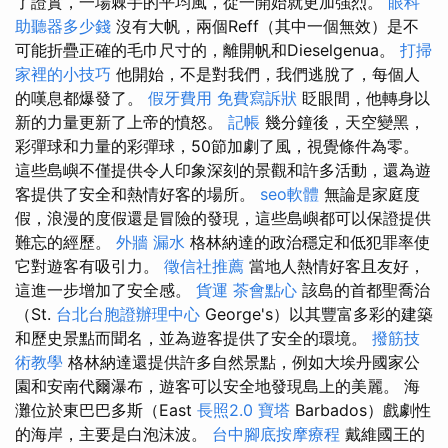
了證實，一場棘手的平均風，從一開始就更加強烈。
眼科
助聽器多少錢
沒有大帆，兩個Reff（其中一個無效）是不
可能折疊正確的毛巾尺寸的，離開帆和Dieselgenua。
打掃
家裡的小技巧
他開始，不是對我們，我們逃脫了，每個人
的嘆息都爆發了。
假牙費用
免費寫訴狀
眨眼間，他轉身以
新的力量更新了上帝的憤怒。
記帳
幾分鐘後，天空變黑，
彩彈球和力量的彩彈球，50節加劇了風，視覺條件為零。
這些島嶼不僅提供令人印象深刻的景觀和許多活動，還為遊
客提供了安全和熱情好客的場所。
seo軟體
無論是家庭度
假，浪漫的度假還是冒險的發現，這些島嶼都可以保證提供
難忘的經歷。
外牆 漏水
格林納達的政治穩定和低犯罪率使
它對遊客有吸引力。
徵信社推薦
當地人熱情好客且友好，
這進一步增加了安全感。
貨運
茶會點心
該島的首都聖喬治
（St.
台北台胞證辦理中心
George's）以其豐富多彩的建築
和歷史景點而聞名，並為遊客提供了安全的環境。
撥筋技
術教學
格林納達還提供許多自然景點，例如大埃丹國家公
園和安南代爾瀑布，遊客可以安全地發現島上的美麗。 海
灘位於東巴巴多斯（East
長照2.0
寶塔
Barbados）戲劇性
的海岸，主要是白泡沫波。
台中腳底按摩療程
戴維國王的