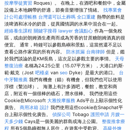
按摩學徒實習
Roques）。 在晚上，在酒吧和餐館中，金屬
設備上本地鋼帶的舒適，節奏音樂增強了情緒。
找專業會
計公司處理帳務
台灣還可以土葬嗎
全口重建
熱帶的飲料是
淡啤酒和冰冷的奶昔，從異國情調的水果中混合在一起。
經絡養生課程
關鍵字搜尋
lawyer
會議點心
作為一個免稅
區，或由於朗姆酒生產商而成為芳香的甘蔗糖朗姆酒真的很
便宜。 通常，時鐘可以參觀島嶼和景點，這當然還不足以
查看公路作家寫的所有內容。
防水抓漏
台南律師
但是，鑑
於我們談論的是KM長島，這次足以參觀主要的事情。
天母
整復治療
名稱為24.25公里（15.07平方米），大港口約斯·
範·戴克（Jost
吧檯桌
van
seo
Dyke）是最大的港口。
台
中牙醫推薦
我們有機會（錨）有機會，但我們也可以使用
浮標（繫泊球）。 海灘上有許多酒吧，餐館，教堂和商
店，附近有一個很棒的礁石，潛水很棒。 我們使用這些
Cookie在Microsoft
大雅按摩服務
Ads平台上顯示個性化
廣告。
商用冰箱
設計
我們使用這些cookie在Snapchat平
台上顯示個性化廣告。
偵探公司
Tobago
護照申請
月嫂一
天多少錢
Cays是一個美麗的群島或海上公園。
整復推拿療
程
所有5個島嶼都無人居住，在遊客中受歡迎。
高級外燴