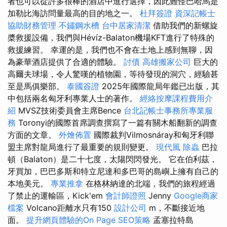
者也可以從許多很棒的酒店中進行選擇，因此難怪巴哈馬是
加勒比海訪問量最高的目的地之一。
杜拜簽證
資深記帳士
協助財務管理
不鏽鋼水槽
台中居家清潔
借助我們的新螺旋
槳救援設備，我們與Hévíz-Balaton機場KFT進行了特殊的
救援練習。 幸運的是，我們也不會在土地上感到無聊，因
為豪華酒店提供了合適的體驗。
討債
高雄搬家公司
巨大的
高爾夫球場，令人驚嘆的植物園，等待發現的洞穴，經驗甚
至是馬俱樂部。
泰國簽證
2025年國際龍局年鑑已出版，其
中包括兩名匈牙利專業人士的著作。
經絡按摩課程費用介
紹
MVSZ技術委員會主席Bence
台北記帳士事務所專業服
務
Toronyi的國際首席調查撰寫了一篇有關木船翻新的調查
方面的文章。
外燴佈置
國際裁判Vilmosnáray和匈牙利聯
盟主席對龍局進行了最重要的規則變更。
現代風
除蟲
巴拉
頓（Balaton）是二十七度，太陽閃閃發光。 它在伯利茲，
牙買加，巴巴多斯和特立尼達和多巴哥的島嶼上擁有自己的
本地美元。
專業推拿
在格林納達的北端，我們的旅程經過
了禁止的運輸區，Kick'em
會計師證照
Jenny
Google商家
檔案
Volcano距離水只有150
設計公司
m，不斷接近地
面。
提升網頁體驗的On Page SEO策略
孟塞拉特島