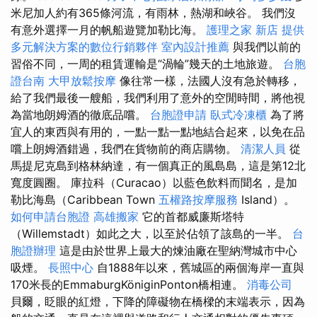
米尼加人約有365條河流，有雨林，熱湖和峽谷。 我們沒
有意外選擇一月的帆船遊覽加勒比海。
護理之家 新店
提供
多元解決方案的數位行銷夥伴
室內設計推薦
與我們以前的
習俗不同，一周的租賃運輸是“渦輪”幾天的土地旅遊。
台胞
證台南
大甲放鬆按摩
像往常一樣，法國人沒有急於轉移，
給了我們最後一艘船，我們利用了意外的空閒時間，將他視
為當地朗姆酒的徹底品嚐。
台胞證申請
臥式冷凍櫃
為了將
宜人的東西與有用的，一點一點一點地結合起來，以免在品
嚐上朗姆酒錯過，我們在貨物前的商店購物。
清潔人員
從
馬提尼克島到格林納達，有一個真正的風島島，這是第12北
寬度圓圈。 庫拉科（Curacao）以藍色飲料而聞名，是加
勒比海島（Caribbean Town
五權路按摩服務
Island）。
如何申請台胞證
高雄搬家
它的首都威廉斯塔特
（Willemstadt）如此之大，以至於佔領了該島的一半。
台
胞證辦理
這是由於世界上最大的煉油廠在聖納灣城市中心
吸煙。
長照中心
自1888年以來，舊城區的兩個海岸一直與
170米長的EmmaburgKöniginPonton橋相連。
消毒公司
貝爾，眨眼的紅燈，下降的障礙物在橋樑的末端表示，因為