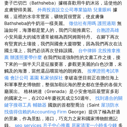
妻子巴切巴（Bathsheba）據稱喜歡用牛奶沐浴，這使他的
皮膚變得美麗。
外商投資設立公司專業協助
兒童眼科
據
稱，這裡的水非常豐富，礦物質很豐富，使皮膚像
Bathsheba的牛奶浴一樣美麗。
徵信社有用嗎
護照過期
無
論如何，海灘都是驚人的，我們只能推薦它。
台胞證高雄
小安局最大的城市通常被稱為西阿姆斯特丹。 在腳下再次
有堅實的土壤後，我們與國會大廈聯繫，因為我們再次在法
國土壤上，我們必須再次登錄該國。
台中律師
北投推拿推
薦
辦護照要帶什麼
在我們知道強制性的文書工作之後，接
下來的一個半天只是征服要塞，參觀更美麗的白色沙灘，未
觸及的海灘，當然還品嚐當地的朗姆酒。
按摩證照考試準
備
會計公司
墓園
私家偵探社
拿破崙堡目前正在擔任海上
和軍事歷史博物館，整個加勒比海的歷史都在堡壘的各個大
廳展出。 格林納達（Grenada）是小安會地區最豐富多彩
的國家之一，在2024年慶祝其成立50週年。
找到適合的關
鍵字搜尋工具
輔聽器
國旗的首都聖喬治（Saint
屋頂防水
找值得信賴的Accounting Firm
George）提供了極為舒適
的景象，作為景點，港口，巧克力之家和國家博物館應記
錄。
seo services
月子中心推薦
居家清潔一小時多少錢
多