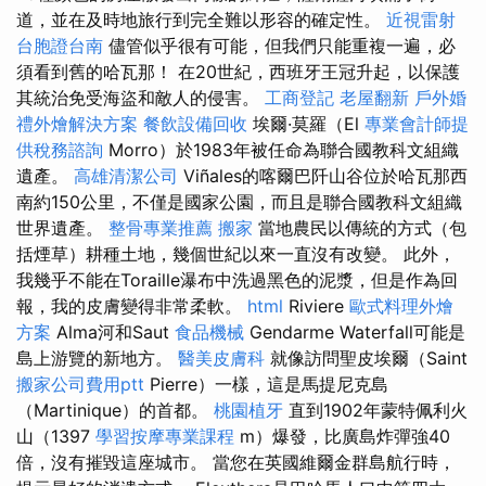
道，並在及時地旅行到完全難以形容的確定性。
近視雷射
台胞證台南
儘管似乎很有可能，但我們只能重複一遍，必
須看到舊的哈瓦那！ 在20世紀，西班牙王冠升起，以保護
其統治免受海盜和敵人的侵害。
工商登記
老屋翻新
戶外婚
禮外燴解決方案
餐飲設備回收
埃爾·莫羅（El
專業會計師提
供稅務諮詢
Morro）於1983年被任命為聯合國教科文組織
遺產。
高雄清潔公司
Viñales的喀爾巴阡山谷位於哈瓦那西
南約150公里，不僅是國家公園，而且是聯合國教科文組織
世界遺產。
整骨專業推薦
搬家
當地農民以傳統的方式（包
括煙草）耕種土地，幾個世紀以來一直沒有改變。 此外，
我幾乎不能在Toraille瀑布中洗過黑色的泥漿，但是作為回
報，我的皮膚變得非常柔軟。
html
Riviere
歐式料理外燴
方案
Alma河和Saut
食品機械
Gendarme Waterfall可能是
島上游覽的新地方。
醫美皮膚科
就像訪問聖皮埃爾（Saint
搬家公司費用ptt
Pierre）一樣，這是馬提尼克島
（Martinique）的首都。
桃園植牙
直到1902年蒙特佩利火
山（1397
學習按摩專業課程
m）爆發，比廣島炸彈強40
倍，沒有摧毀這座城市。 當您在英國維爾金群島航行時，