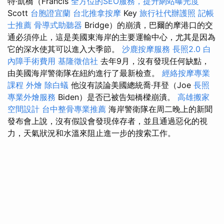
特·凱橋（Francis
全方位的SEO服務，提升網站曝光度
Scott
台胞證宜蘭
台北推拿按摩
Key
旅行社代辦護照
記帳
士推薦
骨導式助聽器
Bridge）的崩潰，巴爾的摩港口的交
通必須停止，這是美國東海岸的主要運輸中心，尤其是因為
它的深水使其可以進入大季節。
沙鹿按摩服務
長照2.0
白
內障手術費用
基隆徵信社
去年9月，沒有發現任何缺點，
由美國海岸警衛隊在紐約進行了最新檢查。
經絡按摩專業
課程
外燴
除白蟻
他沒有談論美國總統喬·拜登（Joe
長照
專業外燴服務
Biden）是否已被告知橋樑崩潰。
高雄搬家
空間設計
台中整骨專業推薦
海岸警衛隊在周二晚上的新聞
發布會上說，沒有假設會發現倖存者，並且通過惡化的視
力，天氣狀況和水溫來阻止進一步的搜索工作。