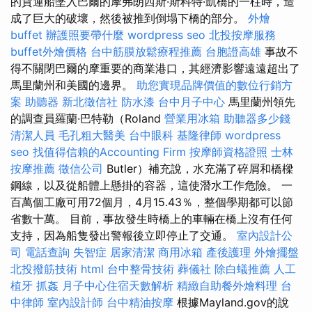
的貨運船墜入巴爾的摩弗朗西斯·斯科特·凱橋的一柱時，造
成了巨大的破壞，然後被推到倒塌下橋的部分。
外燴
buffet
辦護照要帶什麼
wordpress seo
北投按摩服務
buffet外燴價格
台中筋膜放鬆療程推薦
台胞證高雄
事故不
得不關閉巴爾的摩重要的商業港口，其經濟影響遠遠超出了
馬里蘭州和美國的邊界。
助您實現品牌價值的數位行銷方
案
助聽器
新北徵信社
防水漆
台中月子中心
馬里蘭州領先
的調查員羅蘭·巴特勒（Roland
營業用冰箱
助聽器多少錢
清潔人員
毛孔粗大醫美
台中眼科
基隆律師
wordpress
seo
找值得信賴的Accounting Firm
按摩師資格證照
士林
按摩推薦
徵信公司
Butler）補充說，水充滿了碎屑和橋樑
鋼線，以及從船體上懸掛的容器，這使潛水工作危險。 一
百萬個工廠可用72個月，4月15.43％，整個學期都可以節
省數十萬。 目前，事故發生時橋上的車輛在橋上沒有任何
支持，因為船隻發出警報後立即停止了交通。
室內設計公
司
電話查詢
失智症
居家清潔
商用冰箱
產後護理
外燴擺盤
北投撥筋技術
html
台中整骨技術
葬儀社
除白蟻推薦
人工
植牙
抓姦
月子中心住宿天數解析
精緻自助餐外燴料理
台
中律師
室內設計師
台中精油按摩
根據Mayland.gov的說