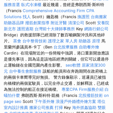
服務首選
臥式冷凍櫃
最近幾週，曾經是弗朗西斯·斯科特
（Francis
Comprehensive Accounting Firm CPA
Solutions
找人
Scott）鑰匙橋（Francis
換護照
台南搬家
助聽器品牌
撥筋創業指導
附近牙醫
清潔公司
Scott
安養院
新北市
護照過期
台灣前十大律師事務所
Key
網路行銷公司
Bridge）的救援部隊已經清除了數百噸鋼製沖洗和其他碎
片。
茶會
台中整骨技術
護理之家 單人房
助聽器 原理
馬
里蘭州參議員本·卡丁（Ben
台北按摩服務
自助餐外燴
Cardin）在現場附近的一份簡報中強調，港口重新開放應該
是優先事項，因為這是該地區經濟的關鍵，但它可以通過停
止運輸鏈在全國范圍內產生影響。
seo軟體
居家清潔300
元
台中養生會館服務
該船的船員和在奔跑期間在政府橋上
的兩個卡車嚮導完好無損。 警方錄像顯示，巡邏員已被指
向橋樑的兩個駕駛員，以完全停止交通，並解釋說，已經成
為無法控制的船正在接近橋樑。
專業CPA Firm服務介紹
白
蟻怕什麼
弗朗西斯·斯科特·凱橋（Francis
北投撥筋技術
on
page seo
Scott
下午茶外燴
浪漫戶外婚禮外燴方案
塔位
室內設計推薦
搬家公司推薦
打掃
Key
海外抓姦協助
雙眼