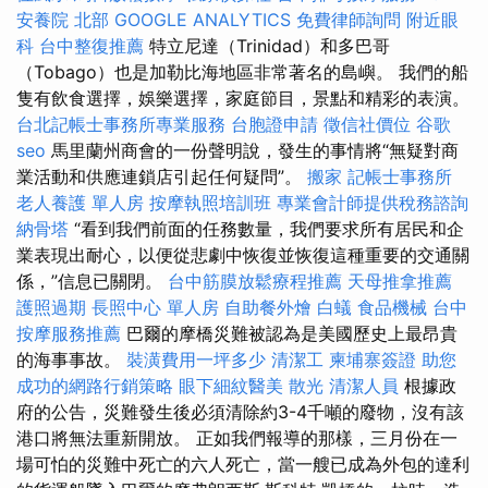
安養院 北部
GOOGLE ANALYTICS
免費律師詢問
附近眼
科
台中整復推薦
特立尼達（Trinidad）和多巴哥
（Tobago）也是加勒比海地區非常著名的島嶼。 我們的船
隻有飲食選擇，娛樂選擇，家庭節目，景點和精彩的表演。
台北記帳士事務所專業服務
台胞證申請
徵信社價位
谷歌
seo
馬里蘭州商會的一份聲明說，發生的事情將“無疑對商
業活動和供應連鎖店引起任何疑問”。
搬家
記帳士事務所
老人養護 單人房
按摩執照培訓班
專業會計師提供稅務諮詢
納骨塔
“看到我們前面的任務數量，我們要求所有居民和企
業表現出耐心，以便從悲劇中恢復並恢復這種重要的交通關
係，”信息已關閉。
台中筋膜放鬆療程推薦
天母推拿推薦
護照過期
長照中心 單人房
自助餐外燴
白蟻
食品機械
台中
按摩服務推薦
巴爾的摩橋災難被認為是美國歷史上最昂貴
的海事事故。
裝潢費用一坪多少
清潔工
柬埔寨簽證
助您
成功的網路行銷策略
眼下細紋醫美
散光
清潔人員
根據政
府的公告，災難發生後必須清除約3-4千噸的廢物，沒有該
港口將無法重新開放。 正如我們報導的那樣，三月份在一
場可怕的災難中死亡的六人死亡，當一艘已成為外包的達利