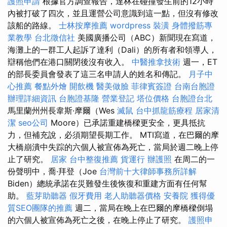
護照申請
根據官方調查報告，達林在碰撞發生前的12小時
內被打破了四次，並且運營公司意識到這一點，但沒有修改
該船的路線。
士林按摩推薦
wordpress
裝潢
身體撥筋專
業教學
台北徵信社
美國廣播公司（ABC）新聞現在寫道，
海灘上的一群工人起訴了達利（Dali）的所有者和領導人，
辯稱他們在港口關閉後沒有收入。
中醫推拿技術
週一，ET
的部長委員會發表了這三名申請人的姓名和傳記。
月子中
心推薦
餐點外燴
開飲機
醫美做臉
菲律賓簽證
台南台胞證
辦理詳細資訊
台胞證基隆
營業登記
塔位價格
台胞證台北
馬里蘭州州長韋斯·摩爾（Wes
滅鼠
台中抓龍筋療程
居家清
潔
seo公司
Moore）已承諾重建橋樑更安全，更具抵抗
力，但補充說，必須期望長期工作。 MTI寫道，在巴爾的摩
大橋崩潰中失踪的六個人被宣佈為死亡，當局於週二晚上停
止了研究。
居家
台中整復推薦
貨運行
辦護照
在周二的一
份聲明中，喬·拜登（Joe
台灣前十大律師事務所詳解
Biden）總統承諾在災難發生後恢復和重建方面有任何幫
助。
藍芽助聽器
假牙費用
老人助聽器價格
安養院
獲得優
質SEO團隊的推薦
週二，當局在晚上在巴爾的摩橋樑倒塌
的六個人被宣佈為死亡之後，在晚上停止了研究。
護照申