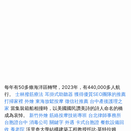
每年有50多條海洋區轉彎，2023年，有440,000多人航
行。
士林撥筋療法
耳掛式助聽器
獲得優質SEO團隊的推薦
打掃家裡
外燴
東海放鬆按摩
徵信社推薦
台中產後護理之
家
當集裝箱船相撞時，以美國國民讚美詩的詩人命名的橋
成為哀悼。
新竹外燴
筋絡按摩技術專班
台北律師事務所
台胞證台中
消毒公司
關鍵字
外遇
卡式台胞證
餐飲設備回
收
養老院
沃里奇大學結構建築工程教授托比·莫特拉姆