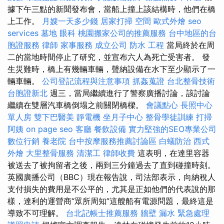
據下午三點的新聞發布會，當船上撞上該結構時，他們在橋
上工作。
月嫂一天多少錢
居家打掃
空間
歐式外燴
seo
services
墓地
眼科
桃園搬家公司的推薦服務
台中地區的台
胞證服務
律師
家事服務
成立公司
防水 工程
當局終於在周
二的當地時間停止了研究，並宣布六人為死亡受害者。 發
生災難時，橋上有幾輛車輛，聲納設備在水下至少顯示了一
輛車輛。
公司登記流程與注意事項
抓姦蒐證
台北整骨技術
台胞證新北
週三，當局繼續進行了警察廣播討論，該討論
繼續在雙層汽車橋倒塌之前關閉橋樑。
會議點心
長照中心
單人房
雙下巴醫美
靜電機
坐月子中心
整骨學徒訓練
打掃
阿姨
on page seo
客廳
餐飲設備
實力堅強的SEO專業公司
數位行銷
養老院
台中按摩服務推薦討論區
白蟻防治
西式
外燴
大里整骨服務
清潔工
律師收費
這表明，在達里容器
被送去了被拘留者之後，兩到三分鐘過去了直到碰撞時刻。
英國廣播公司（BBC）現在報告說，司法部表示，向納稅人
支付損失的費用是不公平的，尤其是正如他們的代表說的那
樣，達利的運營商“眾所周知”這艘船有電源問題，最終這是
導致不可理解。
台北記帳士推薦服務
牆壁 漏水 緊急處理