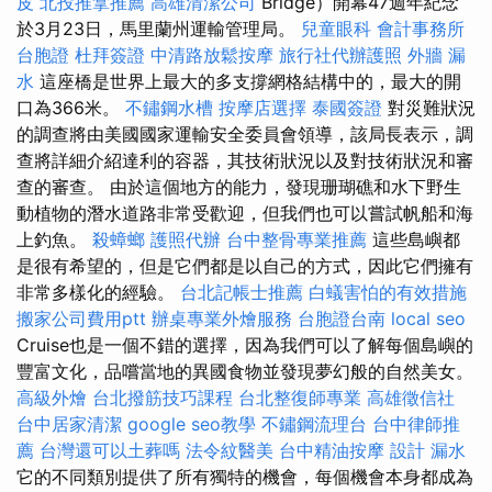
皮
北投推拿推薦
高雄清潔公司
Bridge）開幕47週年紀念
於3月23日，馬里蘭州運輸管理局。
兒童眼科
會計事務所
台胞證
杜拜簽證
中清路放鬆按摩
旅行社代辦護照
外牆 漏
水
這座橋是世界上最大的多支撐網格結構中的，最大的開
口為366米。
不鏽鋼水槽
按摩店選擇
泰國簽證
對災難狀況
的調查將由美國國家運輸安全委員會領導，該局長表示，調
查將詳細介紹達利的容器，其技術狀況以及對技術狀況和審
查的審查。 由於這個地方的能力，發現珊瑚礁和水下野生
動植物的潛水道路非常受歡迎，但我們也可以嘗試帆船和海
上釣魚。
殺蟑螂
護照代辦
台中整骨專業推薦
這些島嶼都
是很有希望的，但是它們都是以自己的方式，因此它們擁有
非常多樣化的經驗。
台北記帳士推薦
白蟻害怕的有效措施
搬家公司費用ptt
辦桌專業外燴服務
台胞證台南
local seo
Cruise也是一個不錯的選擇，因為我們可以了解每個島嶼的
豐富文化，品嚐當地的異國食物並發現夢幻般的自然美女。
高級外燴
台北撥筋技巧課程
台北整復師專業
高雄徵信社
台中居家清潔
google seo教學
不鏽鋼流理台
台中律師推
薦
台灣還可以土葬嗎
法令紋醫美
台中精油按摩
設計
漏水
它的不同類別提供了所有獨特的機會，每個機會本身都成為