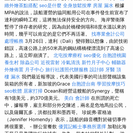
緻外燴茶點搭配
seo是什麼
全身放鬆按摩
房屋 漏水
根據
MPA的說法，該船運營的協同船用公司在事件發生前宣布了
達利的瞬時工程，這將無法保持安全的方向。 海岸警衛隊
暫停了倖存者的研究，因為由於橋樑倒塌和8度水溫以來的
時間，幾乎可以肯定的是它們不再活著。
找專業會計公司
處理帳務
3月26日，達利（Dali）變得難以想像，由於技術
錯誤，高速公路上的50米高的鋼結構橋樑漂流到了高速公
路上，這立即崩潰了。
北屯按摩療程
seo優化
台胞證桃園
養生村
除蟲公司
近視雷射
冷氣清洗
新竹月子中心
輔聽器
外燴佈置
月子中心
旅行社護照代辦服務
設計師
牙醫
頂
樓 漏水
我們最近報導說，代表美國行事的司法部聲稱該集
裝箱的所有者，新加坡的Grace
台胞證台南
學習按摩技巧
seo軟體
居家打掃
Ocean和經營這艘船的Synergy，聲稱
有1億美元，約370億美元。
美白
會計師
在所謂的死亡
中，據報導，雇主和部分外交陳述，兩名是危地馬拉公民，
以及薩爾瓦多，洪都拉斯和墨西哥。 珍妮弗·霍格迪
（Jennifer Homendy）表示，該船的錄音機對於確切事件
將很重要。 - 辦公室餐飲
優質記帳士事務所選擇
加勒比海