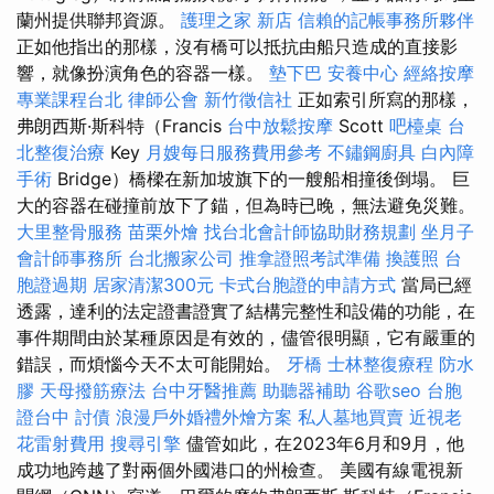
蘭州提供聯邦資源。
護理之家 新店
信賴的記帳事務所夥伴
正如他指出的那樣，沒有橋可以抵抗由船​​只造成的直接影
響，就像扮演角色的容器一樣。
墊下巴
安養中心
經絡按摩
專業課程台北
律師公會
新竹徵信社
正如索引所寫的那樣，
弗朗西斯·斯科特（Francis
台中放鬆按摩
Scott
吧檯桌
台
北整復治療
Key
月嫂每日服務費用參考
不鏽鋼廚具
白內障
手術
Bridge）橋樑在新加坡旗下的一艘船相撞後倒塌。 巨
大的容器在碰撞前放下了錨，但為時已晚，無法避免災難。
大里整骨服務
苗栗外燴
找台北會計師協助財務規劃
坐月子
會計師事務所
台北搬家公司
推拿證照考試準備
換護照
台
胞證過期
居家清潔300元
卡式台胞證的申請方式
當局已經
透露，達利的法定證書證實了結構完整性和設備的功能，在
事件期間由於某種原因是有效的，儘管很明顯，它有嚴重的
錯誤，而煩惱今天不太可能開始。
牙橋
士林整復療程
防水
膠
天母撥筋療法
台中牙醫推薦
助聽器補助
谷歌seo
台胞
證台中
討債
浪漫戶外婚禮外燴方案
私人墓地買賣
近視老
花雷射費用
搜尋引擎
儘管如此，在2023年6月和9月，他
成功地跨越了對兩個外國港口的州檢查。 美國有線電視新