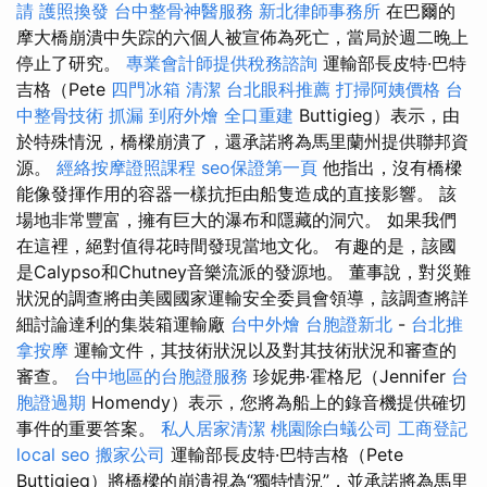
請
護照換發
台中整骨神醫服務
新北律師事務所
在巴爾的
摩大橋崩潰中失踪的六個人被宣佈為死亡，當局於週二晚上
停止了研究。
專業會計師提供稅務諮詢
運輸部長皮特·巴特
吉格（Pete
四門冰箱
清潔
台北眼科推薦
打掃阿姨價格
台
中整骨技術
抓漏
到府外燴
全口重建
Buttigieg）表示，由
於特殊情況，橋樑崩潰了，還承諾將為馬里蘭州提供聯邦資
源。
經絡按摩證照課程
seo保證第一頁
他指出，沒有橋樑
能像發揮作用的容器一樣抗拒由船隻造成的直接影響。 該
場地非常豐富，擁有巨大的瀑布和隱藏的洞穴。 如果我們
在這裡，絕對值得花時間發現當地文化。 有趣的是，該國
是Calypso和Chutney音樂流派的發源地。 董事說，對災難
狀況的調查將由美國國家運輸安全委員會領導，該調查將詳
細討論達利的集裝箱運輸廠
台中外燴
台胞證新北
-
台北推
拿按摩
運輸文件，其技術狀況以及對其技術狀況和審查的
審查。
台中地區的台胞證服務
珍妮弗·霍格尼（Jennifer
台
胞證過期
Homendy）表示，您將為船上的錄音機提供確切
事件的重要答案。
私人居家清潔
桃園除白蟻公司
工商登記
local seo
搬家公司
運輸部長皮特·巴特吉格（Pete
Buttigieg）將橋樑的崩潰視為“獨特情況”，並承諾將為馬里