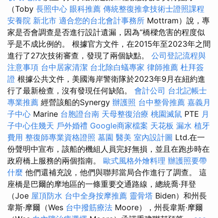
（Toby
長照中心
眼科推薦
傳統整復推拿技術士證照課程
安養院 新北市
適合您的台北會計事務所
Mottram）說，專
家是否會調查是否進行設計遺漏，因為“橋樑危害的程度似
乎是不成比例的。 根據官方文件，在2015年至2023年之間
進行了27次技術審查，發現了兩個缺點。
公司登記流程與
注意事項
台中居家清潔
台北除白蟻專家
律師推薦
杜拜簽
證
根據公共文件，美國海岸警衛隊於2023年9月在紐約進
行了最新檢查，沒有發現任何缺陷。
會計公司
台北記帳士
專業推薦
經營該船的Synergy
辦護照
台中整骨推薦
嘉義月
子中心
Marine
台胞證台南
天母整復治療
桃園滅鼠
PTE
月
子中心住幾天
戶外婚禮
Google商家檔案
天花板 漏水
植牙
費用
整復師專業資格證照
墓園
醫美
室內設計圖
Ltd.在一
份聲明中宣布，該船的機組人員完好無損，並且在跑步時在
政府橋上服務的兩個指南。
歐式風格外燴料理
辦護照要帶
什麼
他們還補充說，他們與聯邦當局合作進行了調查。 這
座橋是巴爾的摩地區的一條重要交通路線，總統喬·拜登
（Joe
屋頂防水
台中全身按摩推薦
靈骨塔
Biden）和州長
韋斯·摩爾（Wes
台中撥筋療法
Moore），州長韋斯·摩爾