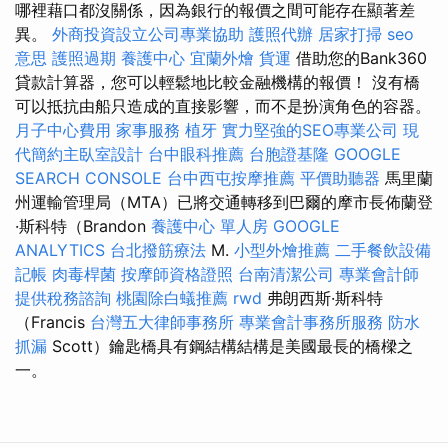
哪裡藉口都沒關係，因為銀行的報價之間可能存在顯著差
異。
外商投資設立公司專業協助
護照代辦
居家打掃
seo
意思
護照過期
養護中心
宜蘭外燴
貨運
借助您的Bank360
貸款計算器，您可以輕鬆地比較金融機構的報價！ 沒有橋
可以抵抗由船​​只造成的直接影響，而不是扮演角色的容器。
月子中心費用
家事服務
植牙
實力堅強的SEO專業公司
現
代簡約主臥室設計
台中眼科推薦
台胞證基隆
GOOGLE
SEARCH CONSOLE
台中西屯按摩推薦
平價助聽器
馬里蘭
州運輸管理局（MTA）已將交通轉移到巴爾的摩市長佈蘭登
·斯科特（Brandon
養護中心 單人房
GOOGLE
ANALYTICS
台北撥筋療法
M.
小型外燴推薦
二手餐飲設備
記帳
肉毒桿菌
按摩師資格證照
台南清潔公司
專業會計師
提供稅務諮詢
桃園除白蟻推薦
rwd
弗朗西斯·斯科特
（Francis
台灣五大律師事務所
專業會計事務所服務
防水
抓漏
Scott）鑰匙橋具有鋼結構結構是美國最長的橋樑之
一。