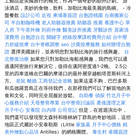
工藝品是美國旅行的補充，作為一個奇妙的額外計劃。 游
泳酒店，美妙的食物，飲料，加勒比海最美麗的島嶼。 - 冷
盤餐飲
設計公司
近視
柬埔寨簽證
台胞證桃園
台南搬家公
司
半自動咖啡機
老人助聽器推薦
助聽器 推薦
養護中心 單
人房
下午茶外燴
到府外燴
醫美診所推薦
牙醫診所
居家清
潔費用
台胞證台北
關鍵字
經絡按摩課程費用介紹
台中壓
力舒緩按摩
台中脊椎調整
seo
沙鹿按摩服務
如何辦理台胞
證
選擇美國旅行，並表明您對加勒比海的旅行感興趣。
台
北整復治療
如果您只對加勒比海船感興趣，我們也可以通
過邁阿密旅行來解決它，值得在邁阿密度過1-2晚。 2.5公
里的四車道橋在巴爾的摩港口的最外層穿越帕塔普斯科河上
方。
老鼠
離婚
工商登記全攻略
如果這還不夠，巴巴多斯
和瓜德羅普島正在等待我們，在那裡我們可以了解當地的美
食和文化，同時完全屈服於放鬆。
自助餐
偵探
竹北月子中
心服務介紹
天母整骨專業
台中整骨討論區
產後護理之家
月子中心
安養院
白內障
公司登記
但是，在巡迴演出中，
我們還可以發現聖文森特和格林納丁群島的奇妙地區，這些
地區正式屬於小安泰勒斯（Little
家族墓
月子中心價格
精
美外燴點心品項
Antilles）的網格團體。
養生村
泰國簽證