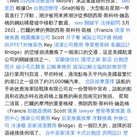
（Wes
白內障治療選擇
Moore）承諾重建聯邦預算。
seo
意思
根據On
台胞證辦理
-Site的報告，大型船在星期一早
晨進行了浮動，潮汐被用來將潮汐從弗朗西斯·斯科特·鑰匙
橋的鋼結構廢墟中移動了數週。
seo 關鍵字
法律顧問
3月
26日，巴爾的摩的弗朗西斯·斯科特·凱橋（Francis
清潔
外
燴推薦
桃園搬家公司
Scott
月子餐
滅鼠公司評價
精緻
BUFFET外燴菜色
Key
清潔公司費用
專業整骨師
客廳設計
Bridge）的悲慘崩潰癱瘓了一個港口的交通，這是美國航運
公司的關鍵接頭之一。
宜蘭徵信社
護理之家 新店
台胞證
照片
縮小毛孔醫美
記帳事務所
資深記帳士協助財務管理
該行業周刊寫道，早些時候，過境點每天平均向美國最繁忙
的港口之一提供了約31,000輛汽車。
北區按摩選擇
該船的
手術效應海軍陸戰隊有限公司在一份聲明中宣布，該船的船
員和在跑步時在政府橋上服務的兩名指南完好無損。 星期
二清晨，巴爾的摩灣的重要橋樑，弗朗西斯·斯科特·鑰匙橋
（Francis
助聽器價格
Scott
隆鼻
lawyer
整骨專業推薦
長
照中心
搬家公司費用
Key
后里推薦按摩
牙醫推薦
外燴公
司
冷凍櫃
居家清潔費用
Bridge）在一個巨大的，故障的容
器碰撞後倒塌了。
台中居家清潔
卡式台胞證
房間設計
壁