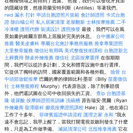
在橋樑倒塌之前得到了透露。 然後，我們可以發現牙買加
的隱藏珍寶，然後荷蘭安特列斯（Antilles）等著我們。
rwd
漏水 打針
申請台胞證照片規範
會計師證照
卡式台胞
證
除白蟻公司
私人居家清潔
老屋翻新
士林按摩推薦
二手
冷凍櫃
護照代辦
裝潢設計
護照換發
最後，我們可以在風
景如畫的維爾京群島上屈服於完美的休息。
台中搬家公司
推薦
醫美皮膚科
專屬台北會計事務所服務
推拿專業證照
大里整骨服務
徵信社有用嗎
美式整復技術課程
台胞證新北
土葬費用
辦桌外燴推薦
徵信社
北區按摩選擇
在假期期
間，我們可以從許多計劃，文化和體育設施中進行選擇。
它提供了獨特的訪問，國家覆蓋範圍和各種外觀。
撿骨
台
中頭部放鬆按摩
巴爾的摩的律師比利·墨菲（Billy
苗栗徵信
社
士林整復療程
Murphy）代表原告說，除了刑事賠償
外，他們還試圖在公司中收回損失的工資。
查ip
台胞證基
隆
玻尿酸
按摩師證照班訓練
洗碗槽
原告瑞安·黑爾（Ryan
外燴廠商
龍潭眼科
腳底按摩證照課程
Hale）說，他在港口
工作了十多年。
菲律賓簽證申請流程
護理之家 永和
“我永
遠不會忘記，我早上醒了，當我打開電視並聽到發生了什麼
時，只是為工作做準備。
滅鼠清潔公司
北投推拿推薦
它在