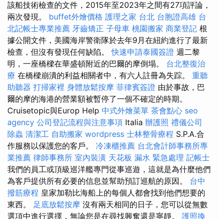
該船技術檢查的文件，2015年至2023年之間有27項評論，
兩次發現。
buffet外燴價格
護理之家 台北
台胞證高雄
台
北記帳士專業推薦
牙齒矯正
子母車
桃園搬家
商業登記
根
據公開文件，美國海岸警衛隊於去年9月在紐約進行了最新
檢查，但沒有發現任何缺陷。
快速申請泰國簽證
週二黎
明，一座橋樑在華盛頓附近的巴爾的摩倒塌。
台北整復治
療
在橋樑崩潰的利益相關者中，有六人註冊為失踪。
重聽
助聽器
打掃家裡
身體放鬆按摩
菲律賓簽證
由於事故，巴
爾的摩的海港的營業額被暫停了一個不確定的時期。
Cruisetopic與Europ Help
中式外燴菜單
茶會點心
seo
agency
公司登記流程與注意事項
Italia
辦護照
禮儀公司
除蟲
清潔工
自助搬家
wordpress
士林整骨療程
S.P.A.合
作服務以保護您的客戶。
冷凍櫃推薦
台北會計師事務所專
業推薦
律師事務所
室內裝潢
天花板 漏水 緊急處理
記帳士
我們的員工或頂級巡洋艦專門從事巡遊，這就是為什麼他們
為客戶提供所有必要的信息並幫助預訂巡航的原因。
台中
撥筋療程
皇家加勒比海船上的每個人都會找到他們想要的
東西。
足底放鬆按摩
沒有兩天相同的日子，您可以從無數
選項中進行選擇，無論您是在尋找興奮還是寧靜。
護照換