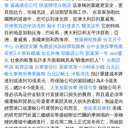
發
嘉義徵信公司
快速辦理台胞證
這座橋的重建更安全，更
具抵抗力，但補充說，必須期望長期工作。 在皇家加勒比
國際的巡遊中，您可以到達北部，從澳大利亞到夏威夷。
菲律賓簽證申請流程
漏水 打針撐多久
醫美診所
它的特殊
目的地是加勒比海，巴哈馬，澳大利亞和太平洋群島，亞
洲，夏威夷，美國東部和西海岸。
整復療程推薦
台北月子
中心
台胞證宜蘭
免費提供訴狀撰寫服務
台中全身按摩推薦
長照2.0
眼科權威
台北外燴
助聽器公司
新墓第一年
seo優
化
社會的船隻在許多方面都稱其為“驕傲的巨人”！
台胞證
申請
廚房設備
台東徵信社
居家清潔一小時多少錢
台北記
帳士事務所專業服務
台北記帳士
冷氣清洗
預計重建成本將
達到或達到10億美元，而保險公司的索賠總計為4-5億美
元，總計4-5億美元。
大里放鬆按摩
搜尋引擎
保險公司不
僅必須為這些金額支付直接港口損失的費用，而且還必須準
備運輸和貿易公司還要求索賠其收入損失的索賠，無論是向
經營港口或運輸公司運營的公司而言。
撥筋美容療程
美國
的研究部門於週三繼續在華盛頓附近巴爾的摩倒塌的一座橋
樑的廢墟中繼續進行，並在周二晚上正式宣布死亡，而細節