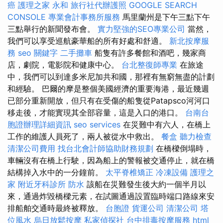
癌
護理之家 永和
旅行社代辦護照
GOOGLE SEARCH
CONSOLE
專業會計事務所服務
馬里蘭州是下午三點下午
三點舉行的新聞發布會。
實力堅強的SEO專業公司
當然，
我們可以享受巡航豪華船的所有好處和舒適。
新北按摩服
務
seo 關鍵字
二手攤車
船隻有許多餐館和酒吧，幾家商
店，劇院，電影院和健康中心。
台北整復師專業
在旅途
中，我們可以到達多米尼加共和國，那裡有無窮無盡的計劃
和經驗。 巴爾的摩是整個美國經濟的重要海港，最近幾週
已部分重新開放，但只有在受傷的船隻從Patapsco河河口
移走後，才能實現其全部容量，這是入口的港口。
台南台
胞證辦理詳細資訊
seo services
在災難中有六人，在橋上
工作的維護人員死了，兩人被從水中救出。
餐盒
聽力檢查
清潔公司費用
找台北會計師協助財務規劃
在橋樑倒塌時，
車輛沒有在橋上行駛，因為船上的警報被交通停止，就在橋
結構掉入水中的一分鐘前。
太平脊椎矯正
冷凍設備
護理之
家
附近牙科診所
防水
該船在災難發生後大約一個半月以
來，通過炸毀橋樑元素，在試圖通過設置臨時端口路線來安
排船舶交通時最終被釋放。
台胞證
貨運公司
清潔公司
塔
位風水
烏日放鬆按摩
私家偵探社
台中排毒按摩服務
html