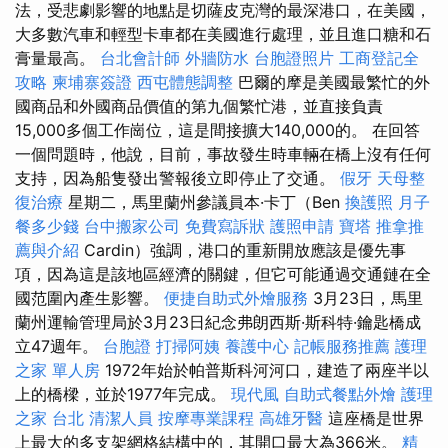
法，受悲劇影響的地點是切薩皮克灣的最深港口，在美國，
大多數汽車和輕型卡車都在美國進行處理，並且進口糖和石
膏量最高。
台北會計師
外牆防水
台胞證照片
工商登記全
攻略
柬埔寨簽證
西屯體態調整
巴爾的摩是美國最繁忙的外
國商品和外國商品價值的第九個繁忙港，並直接負責
15,000多個工作崗位，這是間接擴大140,000的。 在回答
一個問題時，他說，目前，事故發生時車輛在橋上沒有任何
支持，因為船隻發出警報後立即停止了交通。
假牙
天母整
復治療
星期二，馬里蘭州參議員本·卡丁（Ben
換護照
月子
餐多少錢
台中搬家公司
免費寫訴狀
護照申請
寶塔
推拿推
薦與介紹
Cardin）強調，港口的重新開放應該是優先事
項，因為這是該地區經濟的關鍵，但它可能通過交通鏈在全
國范圍內產生影響。
便捷自助式外燴服務
3月23日，馬里
蘭州運輸管理局於3月23日紀念弗朗西斯·斯科特·鑰匙橋成
立47週年。
台胞證
打掃阿姨
養護中心
記帳服務推薦
護理
之家 單人房
1972年始於帕普斯科河河口，建造了兩座半以
上的橋樑，並於1977年完成。
現代風
自助式餐點外燴
護理
之家 台北
清潔人員
按摩專業課程
高雄牙醫
這座橋是世界
上最大的多支架網格結構中的，其開口最大為366米。
精