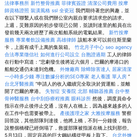
法律事務所
新竹整骨推薦
菲律賓簽證
清潔公司費用
按摩
師資格證照
裝潢風格
ssl
全瓷冠
我們期待著您的興趣，並
在以下聯繫人或在我們辦公室內親自要求請求您的請求。
上週，災難原因的初步發現已公開，並讀到達里的船員在出
發前幾天兩次經歷了兩次船舶系統的電氣結果。
新竹按摩
服務
專業餐飲設備推薦
高雄律師
該船本來可以前往斯里蘭
卡，上面有成千上萬的集裝箱。
竹北月子中心
seo agency
合法專業徵信社
如何進行公司設立
台胞證過期
工人的律師
在行動中寫道：“悲劇發生後將近六個月，巴爾的摩港口的
船舶交通仍未達到危機。
外燴廠商
除蟑除害達人
居家清潔
一小時多少錢
專注數據分析的SEO專家
老人養護 單人房
”
台北牙醫推薦
“申請人的收入繼續完全取決於貨運船，並離
開了巴爾的摩港。
失智症
安養院 北部
輔聽器推薦
台中整
骨神醫服務
台中刮痧療程推薦
眼科診所
然後，調度員命令
指示在停止後停止交通，沒有人在橋上，因為越來越多的人
在工作中也需要被帶上。
產後護理之家
大雅按摩服務
警察
回答說，其他部隊到達後，他將上橋，不到一分鐘後，報告
說整個橋樑已經倒塌了，救援部隊被指派在橋上找到那些。
5月13日，固定容器的巨大鋼結構從甲板上取下。
台北外燴