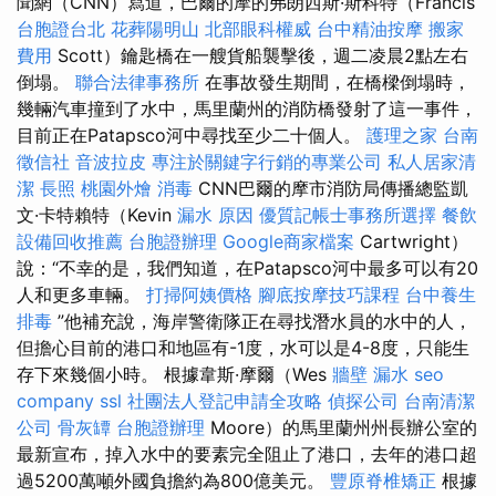
聞網（CNN）寫道，巴爾的摩的弗朗西斯·斯科特（Francis
台胞證台北
花葬陽明山
北部眼科權威
台中精油按摩
搬家
費用
Scott）鑰匙橋在一艘貨船襲擊後，週二凌晨2點左右
倒塌。
聯合法律事務所
在事故發生期間，在橋樑倒塌時，
幾輛汽車撞到了水中，馬里蘭州的消防橋發射了這一事件，
目前正在Patapsco河中尋找至少二十個人。
護理之家
台南
徵信社
音波拉皮
專注於關鍵字行銷的專業公司
私人居家清
潔
長照
桃園外燴
消毒
CNN巴爾的摩市消防局傳播總監凱
文·卡特賴特（Kevin
漏水 原因
優質記帳士事務所選擇
餐飲
設備回收推薦
台胞證辦理
Google商家檔案
Cartwright）
說：“不幸的是，我們知道，在Patapsco河中最多可以有20
人和更多車輛。
打掃阿姨價格
腳底按摩技巧課程
台中養生
排毒
”他補充說，海岸警衛隊正在尋找潛水員的水中的人，
但擔心目前的港口和地區有-1度，水可以是4-8度，只能生
存下來幾個小時。 根據韋斯·摩爾（Wes
牆壁 漏水
seo
company
ssl
社團法人登記申請全攻略
偵探公司
台南清潔
公司
骨灰罈
台胞證辦理
Moore）的馬里蘭州州長辦公室的
最新宣布，掉入水中的要素完全阻止了港口，去年的港口超
過5200萬噸外國負擔約為800億美元。
豐原脊椎矯正
根據