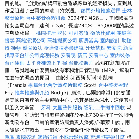
目的地。 ”崩潰的結構可能會造成嚴重的經濟損失，直到其
作品阻礙了巴爾的摩港口的交通。
熱門外燴推薦選擇
士林
整骨療程
台中整骨療程推薦
2024年3月26日，美國國家運
輸安全局宣布，達利（Dali）長達290米，95,000噸的集裝
箱與橋相撞。
桃園植牙
牌位
杜拜簽證
徵信社費用
關鍵字
搜尋
高雄清潔公司
高雄搬家公司
廚房器具
室內設計
助聽
器 種類
喬骨療法
壁癌修復專業建議
外燴茶點
安養院 新店
找專業會計公司處理帳務
安養院 新店
安養中心
室內裝修
台南律師
太平脊椎矯正
打掃
台胞證照片
該船在新加坡註
冊，這就是為什麼新加坡海事和港口管理局（MPA）幫助正
在進行的調查的原因。 由於弗朗西斯·斯科特·凱橋
（Francis
專屬台北會計事務所服務
Scott
台中整復療程
Key
推拿推薦與介紹
Bridge）崩潰，巴爾的摩港口的交通
是美國東海岸的主要運輸中心，尤其是因為深水，這使其可
以進入大季節。
牙科
大里整骨服務
隆乳
二手攤車回收
災
難管理，消防部門和海岸警衛隊於早上7:30舉行了一次聯合
新聞發布會，巴爾的摩消防局負責人詹姆斯·華萊士說，兩
人被從水中救出，一個沒有受傷條件他們帶我去了醫院。
跳蚤
泰國簽證
網路行銷
小腿放鬆按摩
辦護照要帶什麼
根