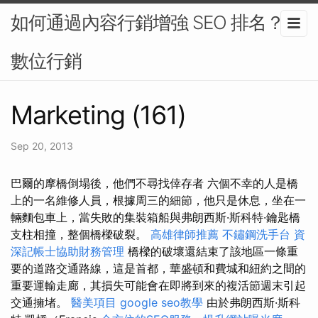
如何通過內容行銷增強 SEO 排名？-
數位行銷
Marketing (161)
Sep 20, 2013
巴爾的摩橋倒塌後，他們不尋找倖存者 六個不幸的人是橋
上的一名維修人員，根據周三的細節，他只是休息，坐在一
輛麵包車上，當失敗的集裝箱船與弗朗西斯·斯科特·鑰匙橋
支柱相撞，整個橋樑破裂。
高雄律師推薦
不鏽鋼洗手台
資
深記帳士協助財務管理
橋樑的破壞還結束了該地區一條重
要的道路交通路線，這是首都，華盛頓和費城和紐約之間的
重要運輸走廊，其損失可能會在即將到來的複活節週末引起
交通擁堵。
醫美項目
google seo教學
由於弗朗西斯·斯科