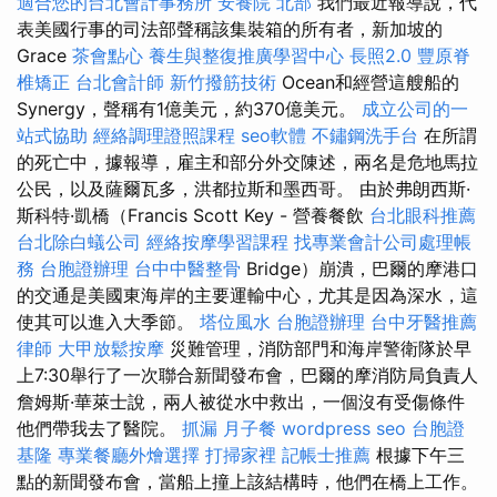
適合您的台北會計事務所
安養院 北部
我們最近報導說，代
表美國行事的司法部聲稱該集裝箱的所有者，新加坡的
Grace
茶會點心
養生與整復推廣學習中心
長照2.0
豐原脊
椎矯正
台北會計師
新竹撥筋技術
Ocean和經營這艘船的
Synergy，聲稱有1億美元，約370億美元。
成立公司的一
站式協助
經絡調理證照課程
seo軟體
不鏽鋼洗手台
在所謂
的死亡中，據報導，雇主和部分外交陳述，兩名是危地馬拉
公民，以及薩爾瓦多，洪都拉斯和墨西哥。 由於弗朗西斯·
斯科特·凱橋（Francis Scott Key - 營養餐飲
台北眼科推薦
台北除白蟻公司
經絡按摩學習課程
找專業會計公司處理帳
務
台胞證辦理
台中中醫整骨
Bridge）崩潰，巴爾的摩港口
的交通是美國東海岸的主要運輸中心，尤其是因為深水，這
使其可以進入大季節。
塔位風水
台胞證辦理
台中牙醫推薦
律師
大甲放鬆按摩
災難管理，消防部門和海岸警衛隊於早
上7:30舉行了一次聯合新聞發布會，巴爾的摩消防局負責人
詹姆斯·華萊士說，兩人被從水中救出，一個沒有受傷條件
他們帶我去了醫院。
抓漏
月子餐
wordpress seo
台胞證
基隆
專業餐廳外燴選擇
打掃家裡
記帳士推薦
根據下午三
點的新聞發布會，當船上撞上該結構時，他們在橋上工作。