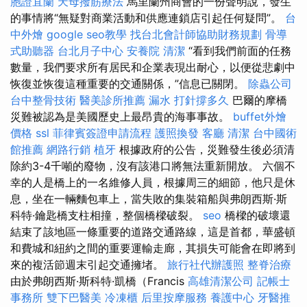
胞證宜蘭
天母撥筋療法
馬里蘭州商會的一份聲明說，發生
的事情將“無疑對商業活動和供應連鎖店引起任何疑問”。
台
中外燴
google seo教學
找台北會計師協助財務規劃
骨導
式助聽器
台北月子中心
安養院
清潔
“看到我們前面的任務
數量，我們要求所有居民和企業表現出耐心，以便從悲劇中
恢復並恢復這種重要的交通關係，”信息已關閉。
除蟲公司
台中整骨技術
醫美診所推薦
漏水 打針撐多久
巴爾的摩橋
災難被認為是美國歷史上最昂貴的海事事故。
buffet外燴
價格
ssl
菲律賓簽證申請流程
護照換發
客廳
清潔
台中國術
館推薦
網路行銷
植牙
根據政府的公告，災難發生後必須清
除約3-4千噸的廢物，沒有該港口將無法重新開放。 六個不
幸的人是橋上的一名維修人員，根據周三的細節，他只是休
息，坐在一輛麵包車上，當失敗的集裝箱船與弗朗西斯·斯
科特·鑰匙橋支柱相撞，整個橋樑破裂。
seo
橋樑的破壞還
結束了該地區一條重要的道路交通路線，這是首都，華盛頓
和費城和紐約之間的重要運輸走廊，其損失可能會在即將到
來的複活節週末引起交通擁堵。
旅行社代辦護照
整脊治療
由於弗朗西斯·斯科特·凱橋（Francis
高雄清潔公司
記帳士
事務所
雙下巴醫美
冷凍櫃
后里按摩服務
養護中心
牙醫推