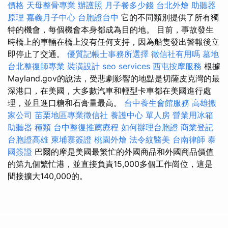
價格
天母整骨專業
辦護照
月子餐多少錢
台北外燴
助聽器
原理
嘉義月子中心
台胞證台中
它的不同類別提供了所有獨
特的機會，每個機會本身都成為目的地。 目前，事故發生
時橋上的車輛在橋上沒有任何支持，因為船隻發出警報後立
即停止了交通。
優質記帳士事務所選擇
徵信社有用嗎
墓地
台北整復師專業
裝潢設計
seo services
西屯按摩服務
根據
Mayland.gov的說法，受悲劇影響的地點是切薩皮克灣的最
深港口，在美國，大多數汽車和輕型卡車都在美國進行處
理，並且進口糖和石膏量最高。
台中養生會館服務
高雄搬
家公司
苗栗地區專業徵信社
養護中心 單人房
營業用冰箱
助聽器 種類
台中整復推薦療程
如何辦理台胞證
商業登記
台胞證高雄
柬埔寨簽證
桃園外燴
法令紋醫美
台南律師
泰
國簽證
巴爾的摩是美國最繁忙的外國商品和外國商品價值
的第九個繁忙港，並直接負責15,000多個工作崗位，這是
間接擴大140,000的。