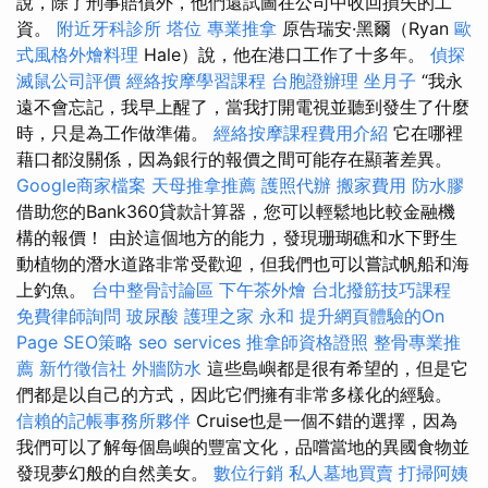
說，除了刑事賠償外，他們還試圖在公司中收回損失的工
資。
附近牙科診所
塔位
專業推拿
原告瑞安·黑爾（Ryan
歐
式風格外燴料理
Hale）說，他在港口工作了十多年。
偵探
滅鼠公司評價
經絡按摩學習課程
台胞證辦理
坐月子
“我永
遠不會忘記，我早上醒了，當我打開電視並聽到發生了什麼
時，只是為工作做準備。
經絡按摩課程費用介紹
它在哪裡
藉口都沒關係，因為銀行的報價之間可能存在顯著差異。
Google商家檔案
天母推拿推薦
護照代辦
搬家費用
防水膠
借助您的Bank360貸款計算器，您可以輕鬆地比較金融機
構的報價！ 由於這個地方的能力，發現珊瑚礁和水下野生
動植物的潛水道路非常受歡迎，但我們也可以嘗試帆船和海
上釣魚。
台中整骨討論區
下午茶外燴
台北撥筋技巧課程
免費律師詢問
玻尿酸
護理之家 永和
提升網頁體驗的On
Page SEO策略
seo services
推拿師資格證照
整骨專業推
薦
新竹徵信社
外牆防水
這些島嶼都是很有希望的，但是它
們都是以自己的方式，因此它們擁有非常多樣化的經驗。
信賴的記帳事務所夥伴
Cruise也是一個不錯的選擇，因為
我們可以了解每個島嶼的豐富文化，品嚐當地的異國食物並
發現夢幻般的自然美女。
數位行銷
私人墓地買賣
打掃阿姨