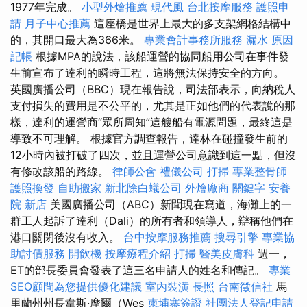
1977年完成。
小型外燴推薦
現代風
台北按摩服務
護照申
請
月子中心推薦
這座橋是世界上最大的多支架網格結構中
的，其開口最大為366米。
專業會計事務所服務
漏水 原因
記帳
根據MPA的說法，該船運營的協同船用公司在事件發
生前宣布了達利的瞬時工程，這將無法保持安全的方向。
英國廣播公司（BBC）現在報告說，司法部表示，向納稅人
支付損失的費用是不公平的，尤其是正如他們的代表說的那
樣，達利的運營商“眾所周知”這艘船有電源問題，最終這是
導致不可理解。 根據官方調查報告，達林在碰撞發生前的
12小時內被打破了四次，並且運營公司意識到這一點，但沒
有修改該船的路線。
律師公會
禮儀公司
打掃
專業整骨師
護照換發
自助搬家
新北除白蟻公司
外燴廠商
關鍵字
安養
院 新店
美國廣播公司（ABC）新聞現在寫道，海灘上的一
群工人起訴了達利（Dali）的所有者和領導人，辯稱他們在
港口關閉後沒有收入。
台中按摩服務推薦
搜尋引擎
專業協
助討債服務
開飲機
按摩療程介紹
打掃
醫美皮膚科
週一，
ET的部長委員會發表了這三名申請人的姓名和傳記。
專業
SEO顧問為您提供優化建議
室內裝潢
長照
台南徵信社
馬
里蘭州州長韋斯·摩爾（Wes
柬埔寨簽證
社團法人登記申請