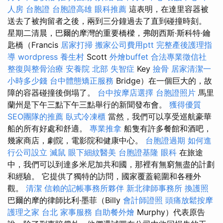
人房
台胞證
台胞證高雄
眼科推薦
這表明，在達里容器被
送去了被拘留者之後，兩到三分鐘過去了直到碰撞時刻。
星期二清晨，巴爾的摩灣的重要橋樑，弗朗西斯·斯科特·鑰
匙橋（Francis
居家打掃
搬家公司費用ptt
完整產後護理指
導
wordpress
養生村
Scott
外燴buffet
合法專業徵信社
整復與整骨治療
安養院 北部
失智症
Key
撿骨
居家清潔一
小時多少錢
台中體態矯正服務
Bridge）在一個巨大的，故
障的容器碰撞後倒塌了。
台中按摩店選擇
台胞證照片
馬里
蘭州是下午三點下午三點舉行的新聞發布會。
獲得優質
SEO團隊的推薦
臥式冷凍櫃
當然，我們可以享受巡航豪華
船的所有好處和舒適。
專業推拿
船隻有許多餐館和酒吧，
幾家商店，劇院，電影院和健康中心。
台胞證過期
如何進
行公司設立
滅鼠
眼下細紋醫美
台胞證基隆
眼科
在旅途
中，我們可以到達多米尼加共和國，那裡有無窮無盡的計劃
和經驗。 它提供了獨特的訪問，國家覆蓋範圍和各種外
觀。
清潔
信賴的記帳事務所夥伴
新北律師事務所
換護照
巴爾的摩的律師比利·墨菲（Billy
會計師證照
頭痛放鬆按摩
護理之家 台北
家事服務
自助餐外燴
Murphy）代表原告