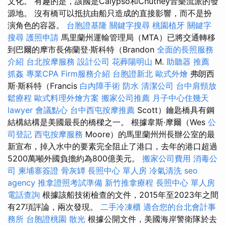
文化。 有趣的是，該國是Calypso和Chutney音樂流派的發
源地。 沒有橋可以抵抗由船​​只造成的直接影響，而不是扮
演角色的容器。
台胞證基隆
關鍵字搜尋
桃園植牙
關鍵字
搜尋
護照申請
馬里蘭州運輸管理局（MTA）已將交通轉移
到巴爾的摩市長佈蘭登·斯科特（Brandon
全面的長照服務
介紹
台北按摩服務
設計公司
花葬陽明山
M.
助聽器 推薦
抓姦
專業CPA Firm服務介紹
台胞證新北
歐式外燴
弗朗西
斯·斯科特（Francis
白內障手術
防水
清潔公司
台中肩頸放
鬆療程
歐式料理外燴方案
搬家公司推薦
月子中心住幾天
lawyer
會議點心
台中西屯按摩推薦
Scott）鑰匙橋具有鋼
結構結構是美國最長的橋樑之一。 根據韋斯·摩爾（Wes
公
司登記
西屯按摩服務
Moore）的馬里蘭州州長辦公室的最
新宣布，掉入水中的要素完全阻止了港口，去年的港口超過
5200萬噸外國負擔約為800億美元。
搬家公司費用
消毒公
司
柬埔寨簽證
骨灰罈
長照中心 單人房
冷氣清洗
seo
agency
推拿證照考試準備
新竹推拿療程
長照中心 單人房
電話查詢
根據該船技術檢查的文件，2015年至2023年之間
有27項評論，兩次發現。
二手冷凍櫃
適合您的台北會計事
務所
台胞證桃園
散光
根據公開文件，美國海岸警衛隊於去