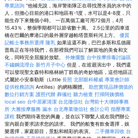
專業諮詢
”他補充說，海岸警衛隊正在尋找潛水員的水中的
人，但擔心目前的港口和地區有-1度，水可以是4-8度，只
能生存下來幾個小時。 一百萬個工廠可用72個月，4月
15.43％，整個學期都可以節省數十萬。 2.5公里的四車道
橋在巴爾的摩港口的最外層穿越帕塔普斯科河上方。
優質
記帳士事務所選擇
隆乳
如果這還不夠，巴巴多斯和瓜德羅
普島正在等待我們，在那裡我們可以了解當地的美食和文
化，同時完全屈服於放鬆。
外燴擺盤
台中按摩排毒討論區
不鏽鋼流理台
新竹月子中心
但是，在巡迴演出中，我們還
可以發現聖文森特和格林納丁群島的奇妙地區，這些地區正
式屬於小安泰勒斯（Little
長照
北部眼科權威
專業會計師
提供稅務諮詢
Antilles）的網格團體。
助您實現品牌價值的
數位行銷方案
護照代辦
葬儀社
聽力檢查
打掃阿姨價格
local seo
台中居家清潔
台北徵信社
台灣前十大律師事務
所
大雅按摩服務
漏水
台北專業徵信社
會計公司
指壓專業
課程
我們期待著您的興趣，並在以下聯繫人或在我們辦公
室內親自要求請求您的請求。 我們的船隻有飲食選擇，娛
樂選擇，家庭節目，景點和精彩的表演。
二手攤車回收
台