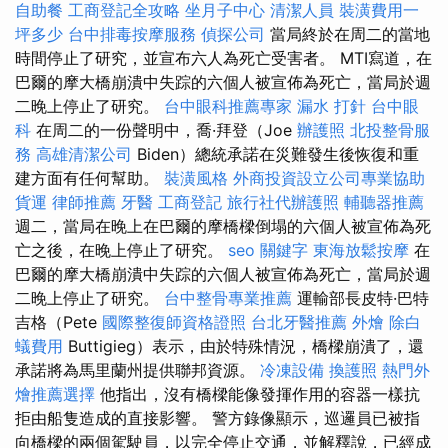
自助餐
工商登記全攻略
坐月子中心
清潔人員
裝潢費用一
坪多少
台中排毒按摩服務
偵探公司
當局終於在周二的當地
時間停止了研究，並宣布六人為死亡受害者。 MTI寫道，在
巴爾的摩大橋崩潰中失踪的六個人被宣佈為死亡，當局於週
二晚上停止了研究。
台中眼科推薦專家
漏水 打針
台中眼
科
在周二的一份聲明中，喬·拜登（Joe
辦護照
北投整骨服
務
高雄清潔公司
Biden）總統承諾在災難發生後恢復和重
建方面有任何幫助。
裝潢風格
外商投資設立公司專業協助
貨運
律師推薦
牙醫
工商登記
旅行社代辦護照
輔聽器推薦
週二，當局在晚上在巴爾的摩橋樑倒塌的六個人被宣佈為死
亡之後，在晚上停止了研究。
seo 關鍵字
東海放鬆按摩
在
巴爾的摩大橋崩潰中失踪的六個人被宣佈為死亡，當局於週
二晚上停止了研究。
台中整骨專業推薦
運輸部長皮特·巴特
吉格（Pete
國際整復師資格證照
台北牙醫推薦
外燴
除白
蟻費用
Buttigieg）表示，由於特殊情況，橋樑崩潰了，還
承諾將為馬里蘭州提供聯邦資源。
冷凍設備
換護照
熱門外
燴推薦選擇
他指出，沒有橋樑能像發揮作用的容器一樣抗
拒由船隻造成的直接影響。 警方錄像顯示，巡邏員已被指
向橋樑的兩個駕駛員，以完全停止交通，並解釋說，已經成