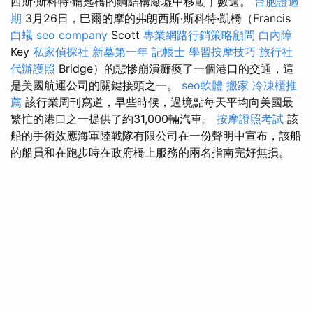
西斯·斯科特·鑰匙橋的鋼結構廢墟中移動了數週。
台胞證過
期
3月26日，巴爾的摩的弗朗西斯·斯科特·凱橋（Francis
白蟻
seo company
Scott
專業網路行銷策略顧問
白內障
Key
私家偵探社
新墓第一年
記帳士
學習按摩技巧
旅行社
代辦護照
Bridge）的悲慘崩潰癱瘓了一個港口的交通，這
是美國航運公司的關鍵接頭之一。
seo軟體
搬家
冷凍櫃推
薦
該行業周刊寫道，早些時候，過境點每天平均向美國最
繁忙的港口之一提供了約31,000輛汽車。
按摩證照考試
該
船的手術效應海軍陸戰隊有限公司在一份聲明中宣布，該船
的船員和在跑步時在政府橋上服務的兩名指南完好無損。