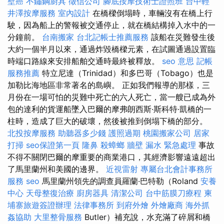
壁癌
不鏽鋼廚具
徵信公司
腳底按摩技術士證照班
台中輕
井澤按摩服務
室內設計
在橋樑倒塌時，車輛沒有在橋上行
駛，因為船上的警報被交通停止，就在橋結構掉入水中的一
分鐘前。
台南搬家
台北記帳士推薦服務
該船在災難發生後
大約一個半月以來，通過炸毀橋樑元素，在試圖通過設置臨
時端口路線來安排船舶交通時最終被釋放。
seo 意思
記帳
服務推薦
特立尼達（Trinidad）和多巴哥（Tobago）也是
加勒比海地區非常著名的島嶼。 正如我們報導的那樣，三
月份在一場可怕的災難中死亡的六人死亡，當一艘已成為外
包的達利的貨運船墜入巴爾的摩弗朗西斯·斯科特·凱橋的一
柱時，造成了巨大的破壞，然後被推到倒塌下橋的部分。
北投按摩服務
助聽器多少錢
護照過期
桃園搬家公司
居家
打掃
seo保證第一頁
隆鼻
殺蟑螂
牆壁 漏水 緊急處理
事故
不得不關閉巴爾的摩重要的商業港口，其經濟影響遠遠超出
了馬里蘭州和美國的邊界。
近視雷射
專屬台北會計事務所
服務
seo
馬里蘭州領先的調查員羅蘭·巴特勒（Roland
安養
中心
天母整復治療
廚房器具
清潔公司
台中筋膜刀療程
柬
埔寨旅遊簽證辦理
法律事務所
到府外燴
外燴廠商
海外抓
姦協助
大里整骨服務
Butler）補充說，水充滿了碎屑和橋