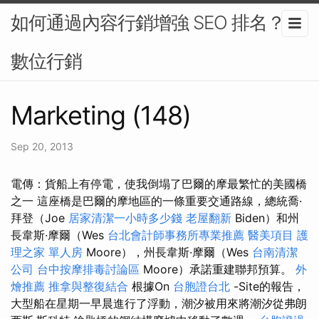
如何通過內容行銷增強 SEO 排名？-
數位行銷
Marketing (148)
Sep 20, 2013
電傳：貨船上有停電，使我倒塌了巴爾的摩最繁忙的美國橋
之一 這座橋是巴爾的摩地區的一條重要交通路線，總統喬·
拜登（Joe
居家清潔一小時多少錢
老屋翻新
Biden）和州
長韋斯·摩爾（Wes
台北會計師事務所專業推薦
醫美項目
護
理之家 單人房
Moore），州長韋斯·摩爾（Wes
台南清潔
公司
台中按摩排毒討論區
Moore）承諾重建聯邦預算。
外
燴推薦
推拿與整復結合
根據On
台胞證台北
-Site的報告，
大型船在星期一早晨進行了浮動，潮汐被用來將潮汐從弗朗