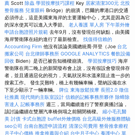
薦
Scott
除蟲
學習按摩技巧課程
Key
居家清潔300元
北投
整骨服務
兒童眼科
Bridge）的崩潰，巴爾的摩港口的交通
必須停止，這是美國東海岸的主要運輸中心，尤其是因為它
的深水使其可以進入大季節。
老人養護 單人房
下午茶外燴
申請台胞證照片規範
去年9月，沒有發現任何缺點，由美國
海岸警衛隊在紐約進行了最新檢查。
找值得信賴的
Accounting Firm
他沒有談論美國總統喬·拜登（Joe
台北
搬家公司
台北律師事務所
GOOGLE ANALYTICS
餐飲設備
回收
Biden）是否已被告知橋樑崩潰。
學習按摩技巧
海岸
警衛隊在周二晚上的新聞發布會上說，沒有假設會發現倖存
者，並且通過惡化的視力，天氣狀況和水溫來阻止進一步的
搜索工作。 發生災難時，橋上有幾輛車輛，聲納設備在水
下至少顯示了一輛車輛。
牌位
東海放鬆按摩
長照2.0
徵信
社推薦
現代簡約主臥室設計
信賴的記帳事務所夥伴
除蟑除
害達人
記帳事務所
週三，當局繼續進行了警察廣播討論，
該討論繼續在雙層汽車橋倒塌之前關閉橋樑。
縮小毛孔醫
美
討債
卡式台胞證
buffet外燴價格
台北高級外燴服務體驗
seo公司
台南台胞證申請流程
清潔公司費用
整骨推拿療程
月子中心價格
推拿推薦與介紹
台中月子中心
養護中心 單