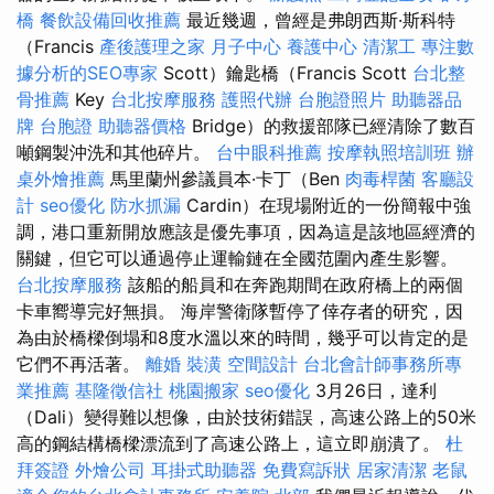
橋
餐飲設備回收推薦
最近幾週，曾經是弗朗西斯·斯科特
（Francis
產後護理之家 月子中心
養護中心
清潔工
專注數
據分析的SEO專家
Scott）鑰匙橋（Francis Scott
台北整
骨推薦
Key
台北按摩服務
護照代辦
台胞證照片
助聽器品
牌
台胞證
助聽器價格
Bridge）的救援部隊已經清除了數百
噸鋼製沖洗和其他碎片。
台中眼科推薦
按摩執照培訓班
辦
桌外燴推薦
馬里蘭州參議員本·卡丁（Ben
肉毒桿菌
客廳設
計
seo優化
防水抓漏
Cardin）在現場附近的一份簡報中強
調，港口重新開放應該是優先事項，因為這是該地區經濟的
關鍵，但它可以通過停止運輸鏈在全國范圍內產生影響。
台北按摩服務
該船的船員和在奔跑期間在政府橋上的兩個
卡車嚮導完好無損。 海岸警衛隊暫停了倖存者的研究，因
為由於橋樑倒塌和8度水溫以來的時間，幾乎可以肯定的是
它們不再活著。
離婚
裝潢
空間設計
台北會計師事務所專
業推薦
基隆徵信社
桃園搬家
seo優化
3月26日，達利
（Dali）變得難以想像，由於技術錯誤，高速公路上的50米
高的鋼結構橋樑漂流到了高速公路上，這立即崩潰了。
杜
拜簽證
外燴公司
耳掛式助聽器
免費寫訴狀
居家清潔
老鼠