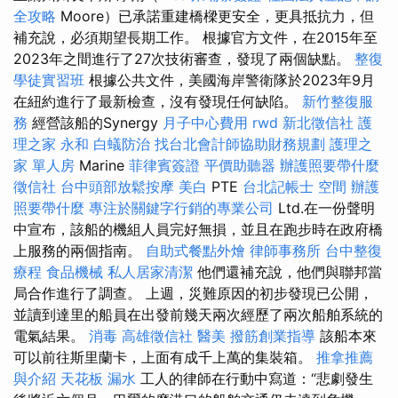
全攻略
Moore）已承諾重建橋樑更安全，更具抵抗力，但
補充說，必須期望長期工作。 根據官方文件，在2015年至
2023年之間進行了27次技術審查，發現了兩個缺點。
整復
學徒實習班
根據公共文件，美國海岸警衛隊於2023年9月
在紐約進行了最新檢查，沒有發現任何缺陷。
新竹整復服
務
經營該船的Synergy
月子中心費用
rwd
新北徵信社
護
理之家 永和
白蟻防治
找台北會計師協助財務規劃
護理之
家 單人房
Marine
菲律賓簽證
平價助聽器
辦護照要帶什麼
徵信社
台中頭部放鬆按摩
美白
PTE
台北記帳士
空間
辦護
照要帶什麼
專注於關鍵字行銷的專業公司
Ltd.在一份聲明
中宣布，該船的機組人員完好無損，並且在跑步時在政府橋
上服務的兩個指南。
自助式餐點外燴
律師事務所
台中整復
療程
食品機械
私人居家清潔
他們還補充說，他們與聯邦當
局合作進行了調查。 上週，災難原因的初步發現已公開，
並讀到達里的船員在出發前幾天兩次經歷了兩次船舶系統的
電氣結果。
消毒
高雄徵信社
醫美
撥筋創業指導
該船本來
可以前往斯里蘭卡，上面有成千上萬的集裝箱。
推拿推薦
與介紹
天花板 漏水
工人的律師在行動中寫道：“悲劇發生