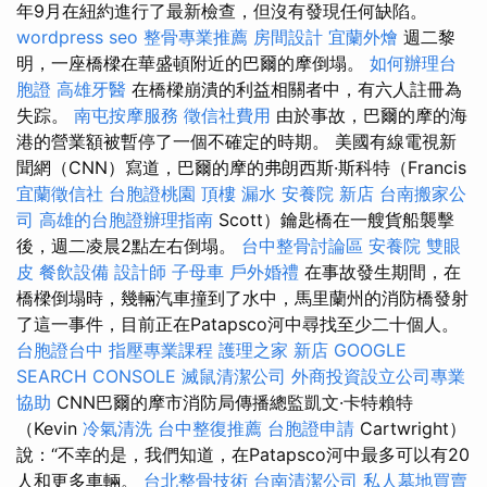
年9月在紐約進行了最新檢查，但沒有發現任何缺陷。
wordpress seo
整骨專業推薦
房間設計
宜蘭外燴
週二黎
明，一座橋樑在華盛頓附近的巴爾的摩倒塌。
如何辦理台
胞證
高雄牙醫
在橋樑崩潰的利益相關者中，有六人註冊為
失踪。
南屯按摩服務
徵信社費用
由於事故，巴爾的摩的海
港的營業額被暫停了一個不確定的時期。 美國有線電視新
聞網（CNN）寫道，巴爾的摩的弗朗西斯·斯科特（Francis
宜蘭徵信社
台胞證桃園
頂樓 漏水
安養院 新店
台南搬家公
司
高雄的台胞證辦理指南
Scott）鑰匙橋在一艘貨船襲擊
後，週二凌晨2點左右倒塌。
台中整骨討論區
安養院
雙眼
皮
餐飲設備
設計師
子母車
戶外婚禮
在事故發生期間，在
橋樑倒塌時，幾輛汽車撞到了水中，馬里蘭州的消防橋發射
了這一事件，目前正在Patapsco河中尋找至少二十個人。
台胞證台中
指壓專業課程
護理之家 新店
GOOGLE
SEARCH CONSOLE
滅鼠清潔公司
外商投資設立公司專業
協助
CNN巴爾的摩市消防局傳播總監凱文·卡特賴特
（Kevin
冷氣清洗
台中整復推薦
台胞證申請
Cartwright）
說：“不幸的是，我們知道，在Patapsco河中最多可以有20
人和更多車輛。
台北整骨技術
台南清潔公司
私人墓地買賣