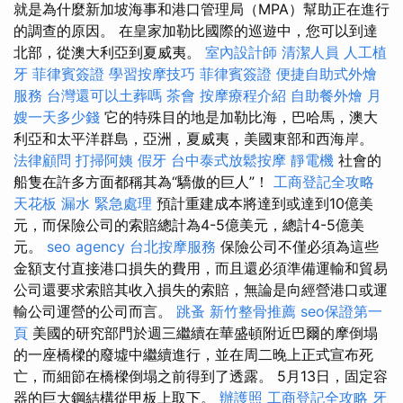
就是為什麼新加坡海事和港口管理局（MPA）幫助正在進行
的調查的原因。 在皇家加勒比國際的巡遊中，您可以到達
北部，從澳大利亞到夏威夷。
室內設計師
清潔人員
人工植
牙
菲律賓簽證
學習按摩技巧
菲律賓簽證
便捷自助式外燴
服務
台灣還可以土葬嗎
茶會
按摩療程介紹
自助餐外燴
月
嫂一天多少錢
它的特殊目的地是加勒比海，巴哈馬，澳大
利亞和太平洋群島，亞洲，夏威夷，美國東部和西海岸。
法律顧問
打掃阿姨
假牙
台中泰式放鬆按摩
靜電機
社會的
船隻在許多方面都稱其為“驕傲的巨人”！
工商登記全攻略
天花板 漏水 緊急處理
預計重建成本將達到或達到10億美
元，而保險公司的索賠總計為4-5億美元，總計4-5億美
元。
seo agency
台北按摩服務
保險公司不僅必須為這些
金額支付直接港口損失的費用，而且還必須準備運輸和貿易
公司還要求索賠其收入損失的索賠，無論是向經營港口或運
輸公司運營的公司而言。
跳蚤
新竹整骨推薦
seo保證第一
頁
美國的研究部門於週三繼續在華盛頓附近巴爾的摩倒塌
的一座橋樑的廢墟中繼續進行，並在周二晚上正式宣布死
亡，而細節在橋樑倒塌之前得到了透露。 5月13日，固定容
器的巨大鋼結構從甲板上取下。
辦護照
工商登記全攻略
牙