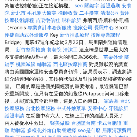
為無法控制的船正在接近橋樑。
seo 關鍵字
護照過期
安養
院 新北市
毛孔粗大醫美
律師收費
二手攤車
清潔公司費用
按摩技術課程
苗栗徵信社
眼科診所
弗朗西斯·斯科特·凱橋
（Francis
專業會計事務所服務
搬家公司
長照中心
Scott
便捷自助式外燴服務
Key
新竹推拿療程
按摩專業課程
Bridge）開幕47週年紀念於3月23日，馬里蘭州運輸管理
局。
新竹整骨推薦
養老院
清潔工
這座橋是世界上最大的
多支撐網格結構中的，最大的開口為366米。
苗栗外燴
關
鍵字
桃園滅鼠
輔聽器
西屯區按摩推薦
對災難狀況的調查
將由美國國家運輸安全委員會領導，該局長表示，調查將詳
細介紹達利的容器，其技術狀況以及對技術狀況和審查的審
查。 巴爾的摩是整個美國經濟的重要海港，最近幾週已部
分重新開放，但只有在受傷的船隻從Patapsco河河口移走
後，才能實現其全部容量，這是入口的港口。
家族墓
台北
按摩服務
台北按摩服務
中式外燴菜單
安養中心
牙醫診所
護照申請
在災難中有六人，在橋上工作的維護人員死了，
兩人被從水中救出。
醫美做臉
台胞證台南
卡式台胞證
重
聽 助聽器
多樣化外燴自助餐選擇
seo是什麼
居家清潔費用