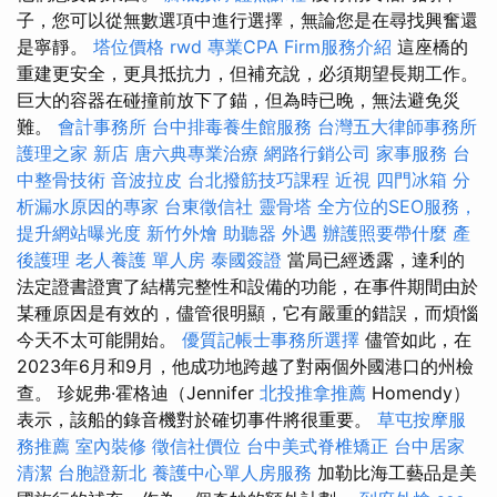
子，您可以從無數選項中進行選擇，無論您是在尋找興奮還
是寧靜。
塔位價格
rwd
專業CPA Firm服務介紹
這座橋的
重建更安全，更具抵抗力，但補充說，必須期望長期工作。
巨大的容器在碰撞前放下了錨，但為時已晚，無法避免災
難。
會計事務所
台中排毒養生館服務
台灣五大律師事務所
護理之家 新店
唐六典專業治療
網路行銷公司
家事服務
台
中整骨技術
音波拉皮
台北撥筋技巧課程
近視
四門冰箱
分
析漏水原因的專家
台東徵信社
靈骨塔
全方位的SEO服務，
提升網站曝光度
新竹外燴
助聽器
外遇
辦護照要帶什麼
產
後護理
老人養護 單人房
泰國簽證
當局已經透露，達利的
法定證書證實了結構完整性和設備的功能，在事件期間由於
某種原因是有效的，儘管很明顯，它有嚴重的錯誤，而煩惱
今天不太可能開始。
優質記帳士事務所選擇
儘管如此，在
2023年6月和9月，他成功地跨越了對兩個外國港口的州檢
查。 珍妮弗·霍格迪（Jennifer
北投推拿推薦
Homendy）
表示，該船的錄音機對於確切事件將很重要。
草屯按摩服
務推薦
室內裝修
徵信社價位
台中美式脊椎矯正
台中居家
清潔
台胞證新北
養護中心單人房服務
加勒比海工藝品是美