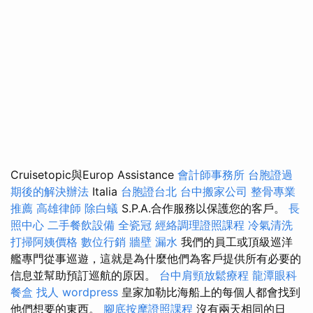
Cruisetopic與Europ Assistance
會計師事務所
台胞證過
期後的解決辦法
Italia
台胞證台北
台中搬家公司
整骨專業
推薦
高雄律師
除白蟻
S.P.A.合作服務以保護您的客戶。
長
照中心
二手餐飲設備
全瓷冠
經絡調理證照課程
冷氣清洗
打掃阿姨價格
數位行銷
牆壁 漏水
我們的員工或頂級巡洋
艦專門從事巡遊，這就是為什麼他們為客戶提供所有必要的
信息並幫助預訂巡航的原因。
台中肩頸放鬆療程
龍潭眼科
餐盒
找人
wordpress
皇家加勒比海船上的每個人都會找到
他們想要的東西。
腳底按摩證照課程
沒有兩天相同的日