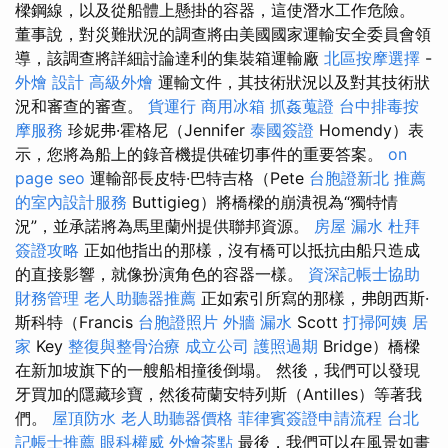
樑鋼線，以及從船體上懸掛的容器，這使潛水工作危險。
董事說，對災難狀況的調查將由美國國家運輸安全委員會領
導，該調查將詳細討論達利的集裝箱運輸廠
北區按摩選擇
-
外燴
設計
高級外燴
運輸文件，其技術狀況以及對其技術狀
況和審查的審查。
貨運行
商用冰箱
抓姦蒐證
台中排毒按
摩服務
珍妮弗·霍格尼（Jennifer
泰國簽證
Homendy）表
示，您將為船上的錄音機提供確切事件的重要答案。
on
page seo
運輸部長皮特·巴特吉格（Pete
台胞證新北
推薦
的室內設計服務
Buttigieg）將橋樑的崩潰視為“獨特情
況”，並承諾將為馬里蘭州提供聯邦資源。
房屋 漏水
杜拜
簽證攻略
正如他指出的那樣，沒有橋可以抵抗由船​​只造成
的直接影響，就像扮演角色的容器一樣。
資深記帳士協助
財務管理
老人助聽器推薦
正如索引所寫的那樣，弗朗西斯·
斯科特（Francis
台胞證照片
外牆 漏水
Scott
打掃阿姨
居
家
Key
整復與整骨治療
成立公司
護照過期
Bridge）橋樑
在新加坡旗下的一艘船相撞後倒塌。 然後，我們可以發現
牙買加的隱藏珍寶，然後荷蘭安特列斯（Antilles）等著我
們。
屋頂防水
老人助聽器價格
菲律賓簽證申請流程
台北
記帳士推薦
眼科權威
外燴茶點
最後，我們可以在風景如畫