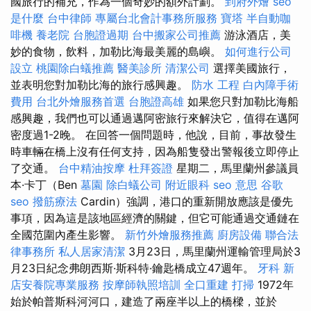
國旅行的補充，作為一個奇妙的額外計劃。
到府外燴
seo
是什麼
台中律師
專屬台北會計事務所服務
寶塔
半自動咖
啡機
養老院
台胞證過期
台中搬家公司推薦
游泳酒店，美
妙的食物，飲料，加勒比海最美麗的島嶼。
如何進行公司
設立
桃園除白蟻推薦
醫美診所
清潔公司
選擇美國旅行，
並表明您對加勒比海的旅行感興趣。
防水 工程
白內障手術
費用
台北外燴服務首選
台胞證高雄
如果您只對加勒比海船
感興趣，我們也可以通過邁阿密旅行來解決它，值得在邁阿
密度過1-2晚。 在回答一個問題時，他說，目前，事故發生
時車輛在橋上沒有任何支持，因為船隻發出警報後立即停止
了交通。
台中精油按摩
杜拜簽證
星期二，馬里蘭州參議員
本·卡丁（Ben
墓園
除白蟻公司
附近眼科
seo 意思
谷歌
seo
撥筋療法
Cardin）強調，港口的重新開放應該是優先
事項，因為這是該地區經濟的關鍵，但它可能通過交通鏈在
全國范圍內產生影響。
新竹外燴服務推薦
廚房設備
聯合法
律事務所
私人居家清潔
3月23日，馬里蘭州運輸管理局於3
月23日紀念弗朗西斯·斯科特·鑰匙橋成立47週年。
牙科
新
店安養院專業服務
按摩師執照培訓
全口重建
打掃
1972年
始於帕普斯科河河口，建造了兩座半以上的橋樑，並於