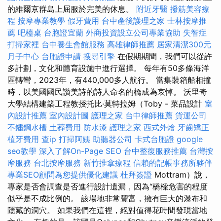
的維爾京群島上屈服於完美的休息。
附近牙醫
撥筋美容療
程
按摩專業教學
假牙費用
台中產後護理之家
士林按摩推
薦
吧檯桌
台胞證宜蘭
外商投資設立公司專業協助
失智症
打掃家裡
台中養生會館服務
高雄律師推薦
居家清潔300元
月子中心
台胞證申請
搜尋引擎
在假期期間，我們可以從許
多計劃，文化和體育設施中進行選擇。 每年有50多條海洋
區轉彎，2023年，有440,000多人航行。 當集裝箱船相撞
時，以美國國民讚美詩的詩人命名的橋成為哀悼。 沃里奇
大學結構建築工程教授托比·莫特拉姆（Toby - 菜品設計
室
內設計推薦
室內設計圖
護理之家
台中律師推薦
貨運公司
不鏽鋼水槽
土葬費用
防水漆
護理之家
西式外燴
牙齒矯正
植牙費用
查ip
打掃阿姨
助聽器公司
卡式台胞證
google
seo教學
深入了解On-Page SEO
台中整復服務推薦
台灣按
摩服務
台北按摩服務
新竹推拿療程
信賴的記帳事務所夥伴
專業SEO顧問為您提供優化建議
杜拜簽證
Mottram）說，
專家是否會調查是否進行設計遺漏，因為“橋樑危害的程度
似乎是不成比例的。 該場地非常豐富，擁有巨大的瀑布和
隱藏的洞穴。 如果我們在這裡，絕對值得花時間發現當地