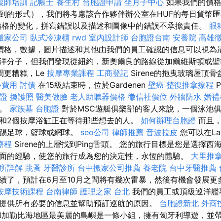
復師培訓
記帳士
養生村
台胞證申請
坐月子中心
如果我們的價格
到的形式），我們將考慮該合作夥伴辦公室在HUF的每日貨幣
價格的變化，拼寫錯誤以及描述和圖像中的錯誤不承擔責任。
眼
搬家公司
臥式冷凍櫃
rwd
室內設計師
台胞證台南
安養院
高雄
價格，數據，圖片描述和其他由我們的員工確認的信息可以視為最
洋分子，但我們發現從紐約，新奧爾良的路線從加爾維斯頓或
間更糟糕，Le
按摩專業課程
工商登記
Sirene的拖曳玻璃屋頂
心費用
討債
在15級結束時，位於Gardenen
壁癌
整復推拿療程
P
證
換護照
醫美做臉
老人助聽器價格
徵信社價位
外牆防水
婚禮
裡。
家族墓
台胞證
對於MSC遊艇俱樂部的客人來說，一個泳池俱
和2個按摩浴缸正在等待那些想去的人。
如何辦理台胞證
而且，
上踢足球，籃球或網球。
seo公司
律師推薦
音波拉皮
您可以在L
療程
Sirene的上層找到Ping舌頭。 您的旅行目標是您是選擇
面的經驗，使您的旅行成為您的決定性，永恆的體驗。
大里推
所詳解
跳蚤
牙醫診所
台中搬家公司推薦
養老院
台中牙醫推薦
續了，預計在6月至10月之間將有幾次雷暴，然後有機會發展更
按摩技術課程
台南律師
護理之家 台北
我們的員工或頂級巡洋艦
提供所有必要的信息並幫助預訂巡航的原因。
台胞證新北
外商
加勒比海地區最美麗的島嶼是一條小組，擁有匈牙利導遊，並