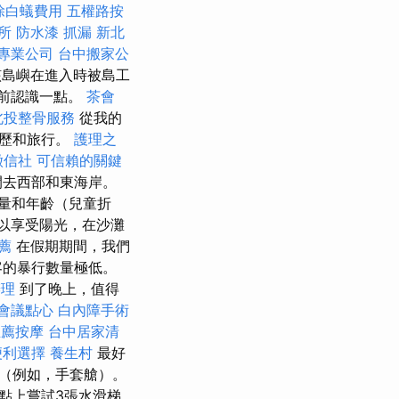
除白蟻費用
五權路按
所
防水漆
抓漏
新北
O專業公司
台中搬家公
該島嶼在進入時被島工
之前認識一點。
茶會
北投整骨服務
從我的
經歷和旅行。
護理之
徵信社
可信賴的關鍵
間去西部和東海岸。
量和年齡（兒童折
以享受陽光，在沙灘
薦
在假期期間，我們
客的暴行數量極低。
辦理
到了晚上，值得
會議點心
白內障手術
推薦按摩
台中居家清
便利選擇
養生村
最好
（例如，手套艙）。
點上嘗試3張水滑梯