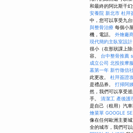
和最終的阿比斯干
安養院 新北市
杜拜
中，您可以享受九台
與整骨治療
每個小屋
機，電話。
外燴廠
現代簡約主臥室設計
很小（在形狀課上除
容。
台中整骨推薦
成立公司
北投按摩
墓第一年
新竹徵信
此更改。
杜拜簽證
是禮品券。
打掃阿
然，我們可以享受巡
手。
清潔工
產後護
是自己（租用）汽
燴菜單
GOOGLE S
像在任何歐洲主要
全的城市，我們可以