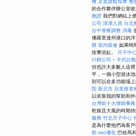
燴
足底放鬆按摩
整
的合作夥伴辦公室收
胞證
我們對網站上
公司
清潔人員
台北
台中脊椎調整
消毒
佛羅里達州港口的洋
辦
室內裝修
如果時
按摩浴缸。
月子中
行銷公司
-
卡式台胞
但也許大多數人這
平，一個小型游泳池
則可以在多功能場
院 新北市
后里推拿
以依靠我的幫助和外
台灣前十大律師事務
乾燥且大風的時期持
服務
竹北月子中心
是為什麼他們為客戶
助
seo優化
巴哈馬和