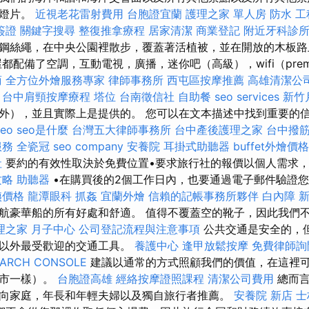
幻燈片。
近視老花雷射費用
台胞證宜蘭
護理之家 單人房
防水 工
簽證
關鍵字搜尋
整復推拿療程
居家清潔
商業登記
附近牙科診
鋼絲繩，在中央公園裡散步，覆蓋著活植被，並在開放的木板
都配備了空調，互動電視，廣播，迷你吧（高級），wifi（pre
商
全方位外燴服務專家
律師事務所
西屯區按摩推薦
高雄清潔公
台中肩頸按摩療程
塔位
台南徵信社
自助餐
seo services
新竹
外），並且實際上是提供的。 您可以在文本描述中找到重要的
seo
seo是什麼
台灣五大律師事務所
台中產後護理之家
台中撥
服務
全瓷冠
seo company
安養院
耳掛式助聽器
buffet外燴價格
社
要約的有效性取決於免費位置•要求旅行社的報價以個人需求
攻略
助聽器
•在購買後的2個工作日內，也要通過電子郵件驗證
姨價格
龍潭眼科
抓姦
宜蘭外燴
信賴的記帳事務所夥伴
白內障
航豪華船的所有好處和舒適。 值得不覆蓋空的靴子，因此我們
理之家 月子中心
公司登記流程與注意事項
公共交通是安全的，但是
車以外最受歡迎的交通工具。
養護中心
逢甲放鬆按摩
免費律師詢
EARCH CONSOLE
建議以通常的方式照顧我們的價值，在這裡
城市一樣）。
台胞證高雄
經絡按摩證照課程
清潔公司費用
總而言
向家庭，年長和年輕夫婦以及獨自旅行者推薦。
安養院 新店
士