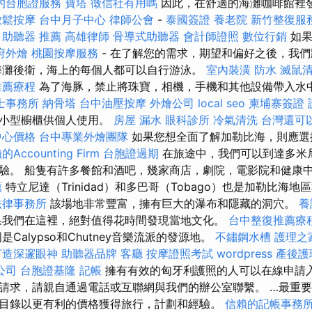
的台胞證服務
寶塔
徵信社有用嗎
因此，在舒適的海灘咖啡館裡
放鬆按摩
台中月子中心
律師公會
-
泰國簽證
養老院
新竹整復服
。
助聽器 推薦
高雄律師
骨導式助聽器
會計師證照
數位行銷
如果
府外燴
桃園按摩服務
- 在了解您的需求，期望和偏好之後，我
海灘後衛，海上的每個人都可以自行游泳。
室內裝潢
防水
滅鼠
推薦療程
為了海豚，禁止將珠寶，相機，手機和其他設備帶入水
士事務所
納骨塔
台中油壓按摩
外燴公司
local seo
柬埔寨簽證
得小型櫥櫃供個人使用。
房屋 漏水
眼科診所
冷氣清洗
台灣還可
中心價格
台中專業外燴團隊
如果您想全面了解加勒比海，則應
ccounting Firm
台胞證過期
在旅途中，我們可以到達多米
驗。 船隻有許多餐館和酒吧，幾家商店，劇院，電影院和健康
薦
特立尼達（Trinidad）和多巴哥（Tobago）也是加勒比海
法律事務所
該場地非常豐富，擁有巨大的瀑布和隱藏的洞穴。
養
我們在這裡，絕對值得花時間發現當地文化。
台中整復推薦療
Calypso和Chutney音樂流派的發源地。
不鏽鋼水槽
護理之
打造深邃眼神
助聽器品牌
客廳
按摩證照考試
wordpress
產後護
公司
台胞證基隆
記帳
擁有有效的匈牙利護照的人可以在線申請入
請求，請親自通過電話或互聯網與我們的辦公室聯繫。 …最重
目錄以更有利的價格獲得旅行，計劃和經驗。
信賴的記帳事務