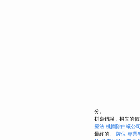
分。
拼寫錯誤，損失的價
療法
桃園除白蟻公
最終的。
牌位
專業