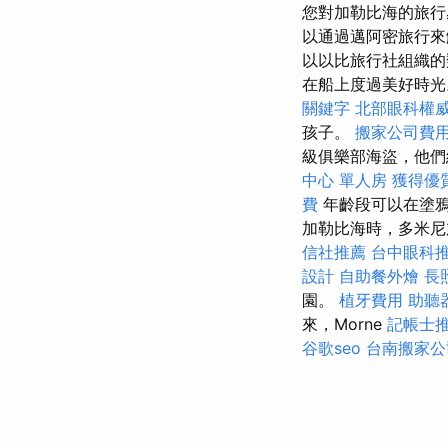
您對加勒比海的旅
以通過邁阿密旅行來
以以比旅行社組織的
在船上度過美好時
關鍵字
北部眼科權
孩子。
搬家公司費
級俱樂部海盜，他們
中心 單人房
獲得優
費
年齡段可以在塗鴉中
加勒比海時，多米尼
信社推薦
台中眼科
設計
自助餐外燴
長
園。
植牙費用
助聽
來，Morne
記帳士
谷歌seo
台南搬家公