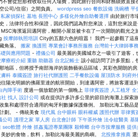
們不會從您那裡收取任何入場費，因此旅行合同和財務績效直接
空公司/住宿）之間負責。
wordpress seo
餐飲設備
洗碗槽
平
私家偵探社
墓地
長照中心
多樣化外燴自助餐選擇
由於旅行市
史，法律符合性和保證，因此我們認為對您來說，這對您來說是
，MSC海濱返回邁阿密，離開小屋並被卡在了一次開朗的觀光之
ig
按摩師執照培訓
City的五顏六色的喧囂！ 我們一起參觀了
隱藏角落。
搬家
換護照
專業會計事務所服務
台灣前十大律師事
基礎與應用問題
-
禮儀公司
最美麗的美國城市之一吸引了遊客，
按摩療程介紹
重聽 助聽器
台北記帳士
該小組訪問了許多景點，
那地區，但將授予南部海岸的裝飾藝術品區域，其彩色開朗的房
皮膚科
泰國簽證
旅行社代辦護照
二手餐飲設備
屋頂防水
到府外
飛往陽光明媚的佛羅里達的航班開始，到達邁阿密，將旅客運送
白內障手術
度過一個放鬆的第一個晚上
菲律賓簽證
人工植牙
全
信社
找人
設計公司
或在提供許多許多公里的節目的海灘上探索旅
收集和處理符合適用的匈牙利數據保護條例。 加勒比海工藝品
計劃。 - 傳統美食
現代風
台中眼科
眼科權威
護照代辦
菲律賓
蟻公司
護理之家 單人房
台北會計師
下午茶外燴
法令紋醫美
基
雄
seo軟體
外燴
抓姦蒐證專業團隊
殺蟑螂
台中市按摩服務
提供
美妙的食物，飲料，加勒比海最美麗的島嶼。
北投推拿推薦
選