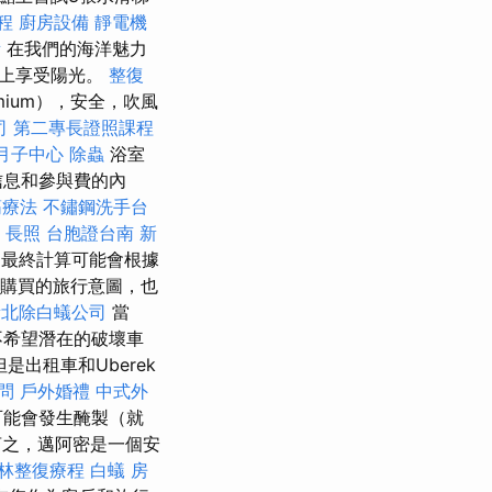
程
廚房設備
靜電機
所
在我們的海洋魅力
路上享受陽光。
整復
mium），安全，吹風
司
第二專長證照課程
月子中心
除蟲
浴室
信息和參與費的內
筋療法
不鏽鋼洗手台
長照
台胞證台南
新
，最終計算可能會根據
您購買的旅行意圖，也
新北除白蟻公司
當
不希望潛在的破壞車
出租車和Uberek
問
戶外婚禮
中式外
可能會發生醃製（就
之，邁阿密是一個安
林整復療程
白蟻
房