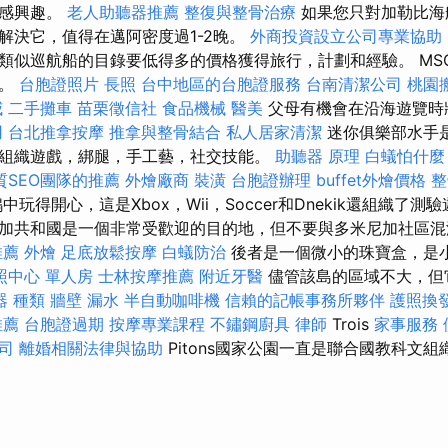
行感興趣。
老人助聽器推薦
整復與整骨治療
如果您只對加勒比海
解決它，值得在邁阿密度過1-2晚。
外商投資設立公司專業協助
類似巡航船的目錄要低得多的價格獲得旅行，計劃和經驗。 MS
光。
台胞證照片
長照
台中地區的台胞證服務
台南清潔公司
桃園
威
二手攤車
苗栗徵信社
食品機械
醫美
父母有機會在沿海遊覽時
用
台北推拿按摩
推拿與整骨結合
私人居家清潔
迷你俱樂部水手是3
組織遊戲，綁腿，手工藝，社交技能。
助聽器 原理
白蟻怕什麼
質SEO團隊的推薦
外燴廠商
裝潢
台胞證辦理
buffet外燴價格
整
玩得開心，這是Xbox，Wii，Soccer和Dnekik還組織了測
加共和國是一個非常受歡迎的目的地，但不要與多米尼加社區
推薦
外燴
足底放鬆按摩
白蟻防治
後者是一個微小的珠寶盒，是
照中心 單人房
士林按摩推薦
附近牙醫
儘管該島的區域不大，但
器 種類
牆壁 漏水
半自動咖啡機
信賴的記帳事務所夥伴
護照換
推薦
台胞證過期
按摩專業課程
不鏽鋼廚具
律師
Trois
家事服務
司
離婚相關法律與協助
Pitons國家公園一直是聯合國教科文