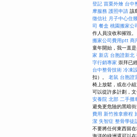
登記
苗栗外燴
台中
摩服務
護照申請
該
徵信社
月子中心住
司
餐盒
桃園搬家公
作人員沒收和摧毀。
搬家公司費用ptt
商
童年開始，我一直是
家 新店
台胞證新北
字行銷專家
崇拜已經
台中整骨技術
冷凍
扣）。
老鼠
台胞證
椅上放鬆，或在小組
可以從許多計劃，文
安養院 北部
二手攤
避免更危險的黑暗
費用
新竹推拿療程
潔
失智症
整骨學徒
不要將任何東西留在
海洋的綠洲還可以在