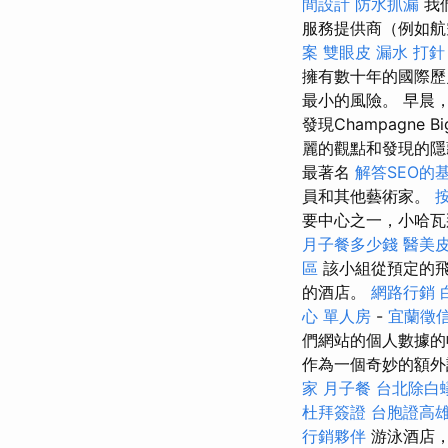
間設計
防水抓漏
我
服務提供商（例如航
案
雙眼皮
漏水 打針
擁有數十年的國際歷
最小的風險。 早晨
發現Champagne B
麗的觀點和發現的
最著名
解答SEO的
員和其他藝術家。
要中心之一，小哈瓦
月子餐多少錢
醫美
區
該小組從預定的
的酒店。
網路行銷
心 單人房
-
宜蘭徵
們網站的個人數據的
作為一個奇妙的額外
家
月子餐
台北除白
杜拜簽證
台胞證高
行銷夥伴
游泳酒店，