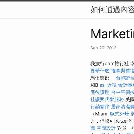
如何通過內容
Marketi
Sep 20, 2013
我旅行com旅行社
要帶什麼
推拿與整
馬俱樂部。
台胞證
和B
ssl
近視
會計事
產後護理
台中平價
社護照代辦服務
美國
行銷夥伴
居家清潔
（Miami
歐式外燴
方，但您可以找到許
薦
空間設計
對於一