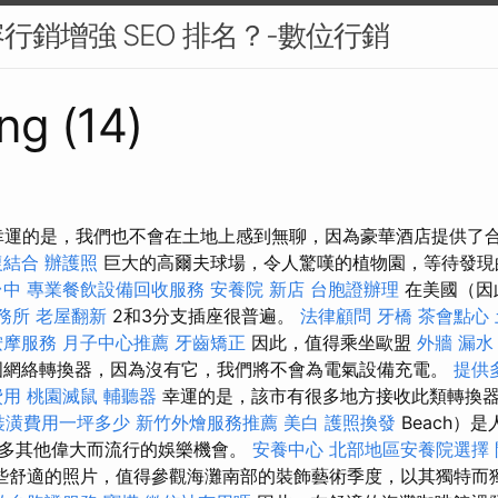
行銷增強 SEO 排名？-數位行銷
ng (14)
 幸運的是，我們也不會在土地上感到無聊，因為豪華酒店提供了
復結合
辦護照
巨大的高爾夫球場，令人驚嘆的植物園，等待發現
台中
專業餐飲設備回收服務
安養院 新店
台胞證辦理
在美國（因
務所
老屋翻新
2和3分支插座很普遍。
法律顧問
牙橋
茶會點心
按摩服務
月子中心推薦
牙齒矯正
因此，值得乘坐歐盟
外牆 漏水
網絡轉換器，因為沒有它，我們將不會為電氣設備充電。
提供
費用
桃園滅鼠
輔聽器
幸運的是，該市有很多地方接收此類轉換器
裝潢費用一坪多少
新竹外燴服務推薦
美白
護照換發
Beach）
多其他偉大而流行的娛樂機會。
安養中心
北部地區安養院選擇
些舒適的照片，值得參觀海灘南部的裝飾藝術季度，以其獨特而