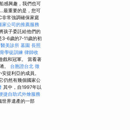
船感興趣，我們也可
…最重要的是，您可
C非常強調確保家庭
搬家公司的推薦服務
將孩子委託給他們的
-6歲的7-11歲的初
醫美診所
墓園
長照
骨學徒訓練
律師收
驗遊戲和冠軍。 當看著
混淆。
台胞證台北
徵
小安提利亞的成員。
它仍然有幾個國家公
發
其中，自1997年以
便捷自助式外燴服務
組織世界遺產的一部