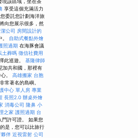
發現該區域，坐在茶
務
享受這個充滿活力
您委託您計劃海洋旅
們將向您展示很多，然
清潔公司
房間設計的
中。
自助式餐點外燴
護照過期
在海豚會議
以土葬嗎
徵信社費用
選擇此巡遊。
基隆律師
尼加共和國，那裡有
中心。
高雄搬家
台胞
地區非常著名的島嶼。
護中心 單人房
專業
程
長照2.0
辦桌外燴
家
消毒公司
隆鼻
小
理之家
護照過期
台
門許可證。 如果您
要的是，您可以比旅行
所夥伴
近視雷射
公司