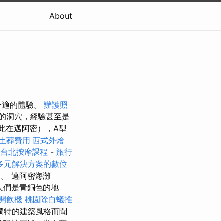
About
合適的體驗。
辦護照
的洞穴，經驗甚至是
此在邁阿密），A型
土葬費用
西式外燴
台北按摩課程
-
旅行
多元解決方案的數位
。 邁阿密海灘
是人們是青銅色的地
開飲機
桃園除白蟻推
獨特的建築風格而聞