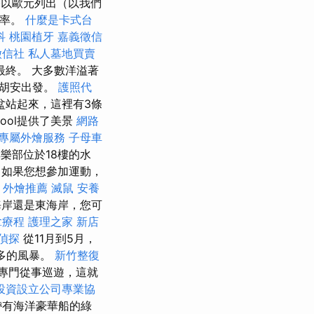
以歐元列出（以我們
匯率。
什麼是卡式台
科
桃園植牙
嘉義徵信
徵信社
私人墓地買賣
終。 大多數洋溢著
聖胡安出發。
護照代
骨盆站起來，這裡有3條
ool提供了美景
網路
專屬外燴服務
子母車
樂部位於18樓的水
如果您想參加運動，
a
外燴推薦
滅鼠
安養
西海岸還是東海岸，您可
拿療程
護理之家 新店
偵探
從11月到5月，
多的風暴。
新竹整復
專門從事巡遊，這就
投資設立公司專業協
帶有海洋豪華船的綠