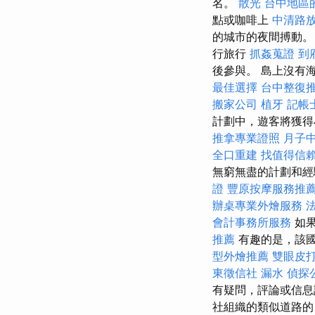
名。
散光
台中地區
點或咖啡上
中清路
的城市的夜間搏動
行旅行
抓姦蒐證
到
後參與。 島上沒有
最佳選擇
台中整復
搬家公司
植牙
記帳
計劃中，遊客將獲
推拿專業證照
月子
全口重建
找值得信賴的A
無窮無盡的計劃和經
證
豐原按摩服務推
辦桌專業外燴服務
會計事務所服務
如果
推薦
有趣的是，該國是
型外燴推薦
雙眼皮
東徵信社
漏水
偵探
有疑問，評論或信息
社組織的類似道路的