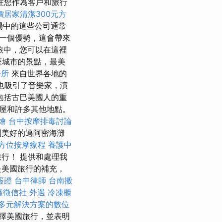
在您作為客戶和旅行
價居家清潔300元方
場中的這些公司通常
一個優勢，這會帶來
旅中，您可以在這裡
這座城市的景點，最美
務所
來自世界各地的
也吸引了音樂家，演
包括古巴美國人的重
屋和許多其他地點。
燴
台中按摩排毒討論
到美好的邁阿密海灘
方位按摩療程
養護中
行！ 提供和處理我
是美國旅行的補充，
簽證
台中律師
台南搬
隆徵信社
外遇
冷凍櫃
多元解決方案的數位
擇美國旅行，並表明