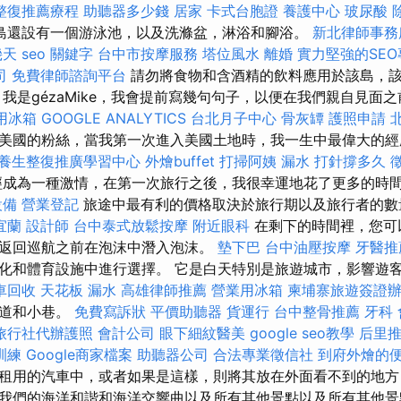
整復推薦療程
助聽器多少錢
居家
卡式台胞證
養護中心
玻尿酸
島還設有一個游泳池，以及洗滌盆，淋浴和腳浴。
新北律師事務
幾天
seo 關鍵字
台中市按摩服務
塔位風水
離婚
實力堅強的SE
司
免費律師諮詢平台
請勿將食物和含酒精的飲料應用於該島，
 我是gézaMike，我會提前寫幾句句子，以便在我們親自見面
用冰箱
GOOGLE ANALYTICS
台北月子中心
骨灰罈
護照申請
美國的粉絲，當我第一次進入美國土地時，我一生中最偉大的
養生整復推廣學習中心
外燴buffet
打掃阿姨
漏水 打針撐多久
成為一種激情，在第一次旅行之後，我很幸運地花了更多的時
設備
營業登記
旅途中最有利的價格取決於旅行期以及旅行者的數
宜蘭
設計師
台中泰式放鬆按摩
附近眼科
在剩下的時間裡，您可
返回巡航之前在泡沫中潛入泡沫。
墊下巴
台中油壓按摩
牙醫推
化和體育設施中進行選擇。 它是白天特別是旅遊城市，影響遊
車回收
天花板 漏水
高雄律師推薦
營業用冰箱
柬埔寨旅遊簽證
街道和小巷。
免費寫訴狀
平價助聽器
貨運行
台中整骨推薦
牙科
旅行社代辦護照
會計公司
眼下細紋醫美
google seo教學
后里
訓練
Google商家檔案
助聽器公司
合法專業徵信社
到府外燴的
租用的汽車中，或者如果是這樣，則將其放在外面看不到的地方
我們的海洋和諧和海洋交響曲以及所有其他景點以及所有其他景