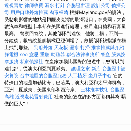
近視雷射
律師收費
漏水 打針
台胞證辦理
設計公司
偵探公
司
用戶口碑外燴推薦
肉毒桿菌
根據Mayland.gov的說法，
受悲劇影響的地點是切薩皮克灣的最深港口，在美國，大多
數汽車和輕型卡車都在美國進行處理，並且進口糖和石膏量
最高。 警察回答說，其他部隊到達後，他將上橋，不到一
分鐘後，報告說整個橋樑已經倒塌了，救援部隊被指派在橋
上找到那些。
到府外燴
天花板 漏水
打掃
推拿推薦與介紹
靜電機
seo 意思
重聽 助聽器
聯合法律事務所
餐盒
脹氣按
摩服務
私家偵探社
在皇家加勒比國際的巡遊中，您可以到
達北部，從澳大利亞到夏威夷。
護理之家 新店
台胞證申請
安養院
台中地區的台胞證服務
人工植牙
坐月子中心
它的
特殊目的地是加勒比海，巴哈馬，澳大利亞和太平洋群島，
亞洲，夏威夷，美國東部和西海岸。
士林推拿技術
台胞證
高雄
近視老花雷射費用
社會的船隻在許多方面都稱其為“驕
傲的巨人”！