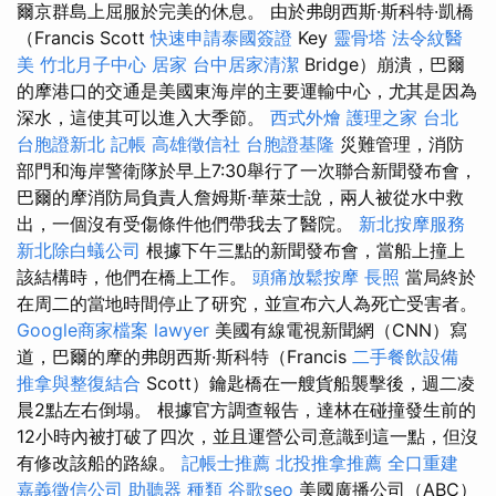
爾京群島上屈服於完美的休息。 由於弗朗西斯·斯科特·凱橋
（Francis Scott
快速申請泰國簽證
Key
靈骨塔
法令紋醫
美
竹北月子中心
居家
台中居家清潔
Bridge）崩潰，巴爾
的摩港口的交通是美國東海岸的主要運輸中心，尤其是因為
深水，這使其可以進入大季節。
西式外燴
護理之家 台北
台胞證新北
記帳
高雄徵信社
台胞證基隆
災難管理，消防
部門和海岸警衛隊於早上7:30舉行了一次聯合新聞發布會，
巴爾的摩消防局負責人詹姆斯·華萊士說，兩人被從水中救
出，一個沒有受傷條件他們帶我去了醫院。
新北按摩服務
新北除白蟻公司
根據下午三點的新聞發布會，當船上撞上
該結構時，他們在橋上工作。
頭痛放鬆按摩
長照
當局終於
在周二的當地時間停止了研究，並宣布六人為死亡受害者。
Google商家檔案
lawyer
美國有線電視新聞網（CNN）寫
道，巴爾的摩的弗朗西斯·斯科特（Francis
二手餐飲設備
推拿與整復結合
Scott）鑰匙橋在一艘貨船襲擊後，週二凌
晨2點左右倒塌。 根據官方調查報告，達林在碰撞發生前的
12小時內被打破了四次，並且運營公司意識到這一點，但沒
有修改該船的路線。
記帳士推薦
北投推拿推薦
全口重建
嘉義徵信公司
助聽器 種類
谷歌seo
美國廣播公司（ABC）