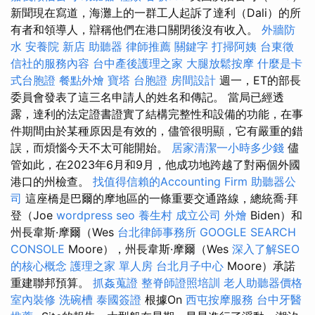
新聞現在寫道，海灘上的一群工人起訴了達利（Dali）的所
有者和領導人，辯稱他們在港口關閉後沒有收入。
外牆防
水
安養院 新店
助聽器
律師推薦
關鍵字
打掃阿姨
台東徵
信社的服務內容
台中產後護理之家
大腿放鬆按摩
什麼是卡
式台胞證
餐點外燴
寶塔
台胞證
房間設計
週一，ET的部長
委員會發表了這三名申請人的姓名和傳記。 當局已經透
露，達利的法定證書證實了結構完整性和設備的功能，在事
件期間由於某種原因是有效的，儘管很明顯，它有嚴重的錯
誤，而煩惱今天不太可能開始。
居家清潔一小時多少錢
儘
管如此，在2023年6月和9月，他成功地跨越了對兩個外國
港口的州檢查。
找值得信賴的Accounting Firm
助聽器公
司
這座橋是巴爾的摩地區的一條重要交通路線，總統喬·拜
登（Joe
wordpress seo
養生村
成立公司
外燴
Biden）和
州長韋斯·摩爾（Wes
台北律師事務所
GOOGLE SEARCH
CONSOLE
Moore），州長韋斯·摩爾（Wes
深入了解SEO
的核心概念
護理之家 單人房
台北月子中心
Moore）承諾
重建聯邦預算。
抓姦蒐證
整脊師證照培訓
老人助聽器價格
室內裝修
洗碗槽
泰國簽證
根據On
西屯按摩服務
台中牙醫