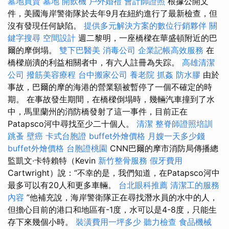
墓地買賣
墓地
開飲機
戶外婚禮
會計師證照
根據公開文
件，美國海岸警衛隊於去年9月在紐約進行了最新檢查，但
沒有發現任何缺陷。
提供多元解決方案的數位行銷夥伴
關
鍵字搜尋
空間設計
週二黎明，一座橋樑在華盛頓附近的巴
爾的摩倒塌。
雙下巴醫美
消毒公司
企業記帳高效服務
在
橋樑崩潰的利益相關者中，有六人註冊為失踪。
高雄清潔
公司
撥筋美容療程
台中搬家公司
養老院
抓姦
防水膠
由於
事故，巴爾的摩的海港的營業額被暫停了一個不確定的時
期。 在事故發生期間，在橋樑倒塌時，幾輛汽車撞到了水
中，馬里蘭州的消防橋發射了這一事件，目前正在
Patapsco河中尋找至少二十個人。
清潔
整脊師證照培訓
跳蚤
壁癌
卡式台胞證
buffet外燴價格
月嫂一天多少錢
buffet外燴價格
台胞證桃園
CNN巴爾的摩市消防局傳播總
監凱文·卡特賴特（Kevin
新竹整骨服務
假牙費用
Cartwright）說：“不幸的是，我們知道，在Patapsco河中
最多可以有20人和更多車輛。
台北眼科推薦
清潔工的服務
內容
”他補充說，海岸警衛隊正在尋找潛水員的水中的人，
但擔心目前的港口和地區有-1度，水可以是4-8度，只能生
存下來幾個小時。
裝潢費用一坪多少
聽力檢查
食品機械