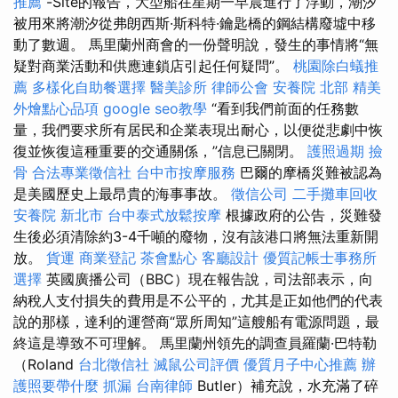
推薦
-Site的報告，大型船在星期一早晨進行了浮動，潮汐
被用來將潮汐從弗朗西斯·斯科特·鑰匙橋的鋼結構廢墟中移
動了數週。 馬里蘭州商會的一份聲明說，發生的事情將“無
疑對商業活動和供應連鎖店引起任何疑問”。
桃園除白蟻推
薦
多樣化自助餐選擇
醫美診所
律師公會
安養院 北部
精美
外燴點心品項
google seo教學
“看到我們前面的任務數
量，我們要求所有居民和企業表現出耐心，以便從悲劇中恢
復並恢復這種重要的交通關係，”信息已關閉。
護照過期
撿
骨
合法專業徵信社
台中市按摩服務
巴爾的摩橋災難被認為
是美國歷史上最昂貴的海事事故。
徵信公司
二手攤車回收
安養院 新北市
台中泰式放鬆按摩
根據政府的公告，災難發
生後必須清除約3-4千噸的廢物，沒有該港口將無法重新開
放。
貨運
商業登記
茶會點心
客廳設計
優質記帳士事務所
選擇
英國廣播公司（BBC）現在報告說，司法部表示，向
納稅人支付損失的費用是不公平的，尤其是正如他們的代表
說的那樣，達利的運營商“眾所周知”這艘船有電源問題，最
終這是導致不可理解。 馬里蘭州領先的調查員羅蘭·巴特勒
（Roland
台北徵信社
滅鼠公司評價
優質月子中心推薦
辦
護照要帶什麼
抓漏
台南律師
Butler）補充說，水充滿了碎