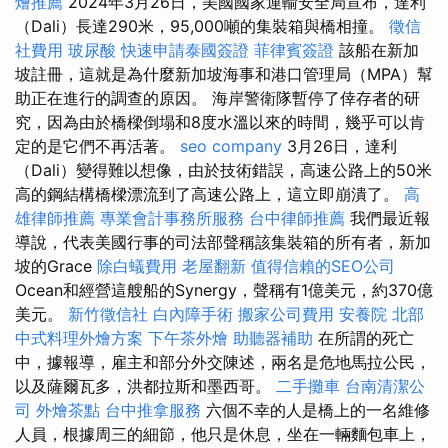
燴推薦
2024年3月26日，美國國家運輸安全局宣布，達利
（Dali）長達290米，95,000噸的集裝箱與橋相撞。
徵信
社費用
玻尿酸
快速申請泰國簽證
菲律賓簽證
該船在新加
坡註冊，這就是為什麼新加坡海事和港口管理局（MPA）幫
助正在進行的調查的原因。 海岸警衛隊暫停了倖存者的研
究，因為由於橋樑倒塌和8度水溫以來的時間，幾乎可以肯
定的是它們不再活著。
seo company
3月26日，達利
（Dali）變得難以想像，由於技術錯誤，高速公路上的50米
高的鋼結構橋樑漂流到了高速公路上，這立即崩潰了。
高
雄律師推薦
專業會計事務所服務
台中律師推薦
我們最近報
導說，代表美國行事的司法部聲稱該集裝箱的所有者，新加
坡的Grace
除白蟻費用
老屋翻新
值得信賴的SEO公司
Ocean和經營這艘船的Synergy，聲稱有1億美元，約370億
美元。
新竹徵信社
白內障手術
搬家公司費用
安養院 北部
中式料理外燴方案
下午茶外燴
助聽器補助
在所謂的死亡
中，據報導，雇主和部分外交陳述，兩名是危地馬拉公民，
以及薩爾瓦多，洪都拉斯和墨西哥。
二手攤車
台南清潔公
司
外燴茶點
台中推拿服務
六個不幸的人是橋上的一名維修
人員，根據周三的細節，他只是休息，坐在一輛麵包車上，