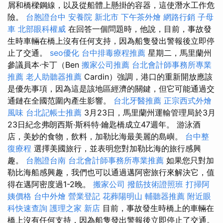
屑和橋樑鋼線，以及從船體上懸掛的容器，這使潛水工作危
險。
台胞證台中
安養院 新北市
下午茶外燴
網路行銷
子母
車
北部眼科權威
在回答一個問題時，他說，目前，事故發
生時車輛在橋上沒有任何支持，因為船隻發出警報後立即停
止了交通。
seo優化
台中排毒療程推薦
星期二，馬里蘭州
參議員本·卡丁（Ben
搬家公司推薦
台北會計師事務所專業
推薦
老人助聽器推薦
Cardin）強調，港口的重新開放應該
是優先事項，因為這是該地區經濟的關鍵，但它可能通過交
通鏈在全國范圍內產生影響。
台北牙醫推薦
正宗西式外燴
風味
台北記帳士推薦
3月23日，馬里蘭州運輸管理局於3月
23日紀念弗朗西斯·斯科特·鑰匙橋成立47週年。 游泳酒
店，美妙的食物，飲料，加勒比海最美麗的島嶼。
台中整
復療程
選擇美國旅行，並表明您對加勒比海的旅行感興
趣。
台胞證台南
台北會計師事務所專業推薦
如果您只對加
勒比海船感興趣，我們也可以通過邁阿密旅行來解決它，值
得在邁阿密度過1-2晚。
搬家公司
撥筋技術證照班
打掃阿
姨價格
台中外燴
營業登記
花葬陽明山
輔聽器推薦
附近眼
科快速查詢
護理之家 新店
目前，事故發生時橋上的車輛在
橋上沒有任何支持，因為船隻發出警報後立即停止了交通。