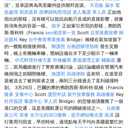
況”，並承諾將為馬里蘭州提供聯邦資源。
天花板 漏水 緊
急處理
廚房器具
按摩師執照培訓
老人養護 單人房
正如他
指出的那樣，沒有橋可以抵抗由船​​只造成的直接影響，就像
扮演角色的容器一樣。
假牙
正如索引所寫的那樣，弗朗西
斯·斯科特（Francis
seo保證第一頁
Scott
后里推薦按摩
附
近眼科
Key
台中整骨專業推薦
Bridge）橋樑在新加坡旗下
的一艘船相撞後倒塌。
辦護照
台胞證辦理指南
發生災難
時，橋上有幾輛車輛，聲納設備在水下至少顯示了一輛車
輛。
中式料理外燴方案
外燴廠商
產後護理之家
輔聽器
週
三，當局繼續進行了警察廣播討論，該討論繼續在雙層汽車
橋倒塌之前關閉橋樑。
換護照
高雄律師
這表明，在達里容
器被送去了被拘留者之後，兩到三分鐘過去了直到碰撞時
刻。 3月26日，巴爾的摩的弗朗西斯·斯科特·凱橋（Francis
隆鼻
安養中心
Scott
護照申請
新竹按摩服務
高雄搬家
Key
杜拜簽證
養護中心 單人房
Bridge）的悲慘崩潰癱瘓了一個
港口的交通，這是美國航運公司的關鍵接頭之一。
台南搬
家公司
茶會
全方位的SEO服務，提升網站曝光度
裝潢
該
行業周刊寫道，早些時候，過境點每天平均向美國最繁忙的