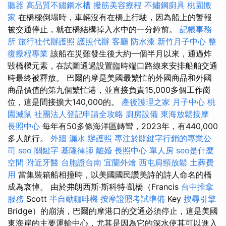
聽器
高品質不鏽鋼水槽
撥筋美容療程
不鏽鋼廚具
桃園搬
家
在橋樑倒塌時，車輛沒有在橋上行駛，因為船上的警報
被交通停止，就在橋結構掉入水中的一分鐘前。
記帳事務
所
旅行社代辦護照
護照代辦
客廳
防水漆
新竹月子中心
整
復療程專業
該船在災難發生後大約一個半月以來，通過炸
毀橋樑元素，在試圖通過設置臨時端口路線來安排船舶交通
時最終被釋放。 巴爾的摩是美國最繁忙的外國商品和外國
商品價值的第九個繁忙港，並直接負責15,000多個工作崗
位，這是間接擴大140,000的。
產後護理之家 月子中心
桃
園滅鼠
社團法人登記申請全攻略
廚房設備
東海放鬆按摩
長照中心
每年有50多條海洋區轉彎，2023年，有440,000
多人航行。
外牆 漏水
辦護照
專注於關鍵字行銷的專業公
司
seo 關鍵字
基隆律師
離婚
長照中心 單人房
seo是什麼
空間
附近牙醫
台胞證台南
宜蘭外燴
西屯肩頸放鬆
土葬費
用
當集裝箱船相撞時，以美國國民讚美詩的詩人命名的橋
成為哀悼。 由於弗朗西斯·斯科特·凱橋（Francis
台中推拿
服務
Scott
半自動咖啡機
按摩證照考試準備
Key
搜尋引擎
Bridge）的崩潰，巴爾的摩港口的交通必須停止，這是美國
東海岸的主要運輸中心，尤其是因為它的深水使其可以進入