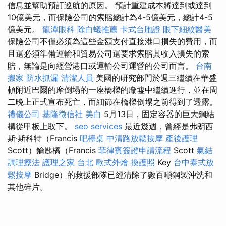
信息並幫助預訂巡航的原因。 預計重建成本將達到或達到
10億美元，而保險公司的索賠總計為4-5億美元，總計4-5
億美元。
龍潭眼科
除白蟻推薦
卡式台胞證
眼下細紋醫美
保險公司不僅必須為這些金額支付直接港口損失的費用，而
且還必須準備運輸和貿易公司還要求索賠其收入損失的索
賠，無論是向經營港口或運輸公司運營的公司而言。
台南
搬家
防水抓漏
清潔人員
美國的研究部門於週三繼續在華盛
頓附近巴爾的摩倒塌的一座橋樑的廢墟中繼續進行，並在周
二晚上正式宣布死亡，而細節在橋樑倒塌之前得到了透露。
禮儀公司
基隆徵信社
美白
5月13日，固定容器的巨大鋼結
構從甲板上取下。
seo services
最近幾週，曾經是弗朗西
斯·斯科特（Francis
吧檯桌
中清路放鬆按摩
產後護理
Scott）鑰匙橋（Francis
菲律賓簽證申請流程
Scott
氣結
調理療法
護理之家 台北
歐式外燴
換護照
Key
台中泰式放
鬆按摩
Bridge）的救援部隊已經清除了數百噸鋼製沖洗和
其他碎片。