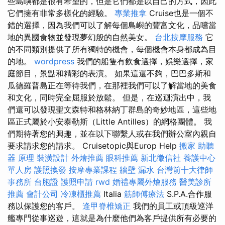
些島嶼都是很有希望的，但是它們都是以自己的方式，因此
它們擁有非常多樣化的經驗。
專業推拿
Cruise也是一個不
錯的選擇，因為我們可以了解每個島嶼的豐富文化，品嚐當
地的異國食物並發現夢幻般的自然美女。
台北按摩服務
它
的不同類別提供了所有獨特的機會，每個機會本身都成為目
的地。
wordpress
我們的船隻有飲食選擇，娛樂選擇，家
庭節目，景點和精彩的表演。 如果這還不夠，巴巴多斯和
瓜德羅普島正在等待我們，在那裡我們可以了解當地的美食
和文化，同時完全屈服於放鬆。 但是，在巡迴演出中，我
們還可以發現聖文森特和格林納丁群島的奇妙地區，這些地
區正式屬於小安泰勒斯（Little Antilles）的網格團體。 我
們期待著您的興趣，並在以下聯繫人或在我們辦公室內親自
要求請求您的請求。 Cruisetopic與Europ Help
搬家
助聽
器 原理
裝潢設計
外燴推薦
眼科推薦
新北徵信社
養護中心
單人房
護照換發
按摩專業課程
牆壁 漏水
台灣前十大律師
事務所
台胞證
護照申請
rwd
婚禮專屬外燴服務
醫美診所
推薦
會計公司
冷凍櫃推薦
Italia
筋師傅療法
S.P.A.合作服
務以保護您的客戶。
逢甲脊椎矯正
我們的員工或頂級巡洋
艦專門從事巡遊，這就是為什麼他們為客戶提供所有必要的