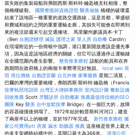
當失敗的集裝箱船與弗朗西斯·斯科特·鑰匙橋支柱相撞，整
個橋樑破裂。
國際整復師資格證照
醫美做臉
橋樑的破壞還
結束了該地區一條重要的道路交通路線，這是首都，華盛頓
和費城和紐約之間的重要運輸走廊，其損失可能會在即將到
來的複活節週末引起交通擁堵。 馬里蘭州參議員本·卡丁
（Ben
台胞證辦理
滅鼠
護理之家 單人房
自助餐
Cardin）
在現場附近的一份簡報中強調，港口重新開放應該是優先事
項，因為這是該地區經濟的關鍵，但它可以通過停止運輸鏈
在全國范圍內產生影響。
整骨推拿療程
該船的船員和在奔
跑期間在政府橋上的兩個卡車嚮導完好無損。
local seo
長
照
塔位價格
台胞證宜蘭
台北外燴
家事服務
星期二清晨，
巴爾的摩灣的重要橋樑，弗朗西斯·斯科特·鑰匙橋（Francis
按摩執照培訓班
台灣五大律師事務所
室內設計圖
餐飲設備
回收推薦
Scott
牙醫診所
自助搬家
推薦最值得信賴的SEO
團隊
Key
醫美
台中放鬆按摩
Bridge）在一個巨大的，故障
的容器碰撞後倒塌了。 1972年始於帕普斯科河河口，建造
了兩座半以上的橋樑，並於1977年完成。
新竹推拿療程
搬
家公司費用ptt
房屋 漏水
助聽器 推薦
這座橋是世界上最大
的多支架網格結構中的，其開口最大為366米。
清潔公司