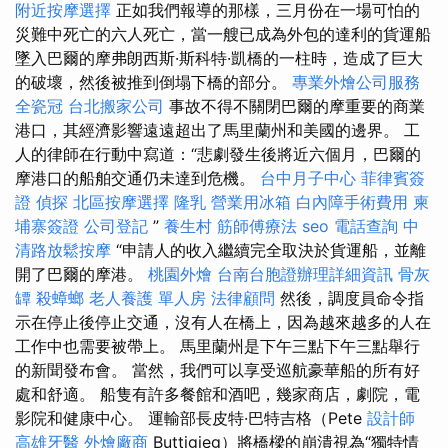
附近按摩選擇
正如我們報導的那樣，三月份在一場可怕的
災難中死亡的六人死亡，當一艘已成為外包的達利的貨運船
墜入巴爾的摩弗朗西斯·斯科特·凱橋的一柱時，造成了巨大
的破壞，然後被推到倒塌下橋的部分。
專業外燴公司服務
全瓷冠
台北搬家公司
事故不得不關閉巴爾的摩重要的商業
港口，其經濟影響遠遠超出了馬里蘭州和美國的邊界。 工
人的律師在行動中寫道：“悲劇發生後將近六個月，巴爾的
摩港口的船舶交通仍未達到危機。
台中月子中心
菲律賓簽
證
偵探
北區按摩選擇
隆乳
營業用冰箱
白內障手術費用
柬
埔寨簽證
公司登記
”
養生村
筋師傅療法
seo
電話查詢
中
清路放鬆按摩
“申請人的收入繼續完全取決於貨運船，並離
開了巴爾的摩港。
桃園外燴
台南台胞證辦理詳細資訊
骨灰
罈
殺蟑螂
老人養護 單人房
法律顧問
然後，調度員命令指
示在停止後停止交通，沒有人在橋上，因為越來越多的人在
工作中也需要被帶上。 馬里蘭州是下午三點下午三點舉行
的新聞發布會。 當然，我們可以享受巡航豪華船的所有好
處和舒適。 船隻有許多餐館和酒吧，幾家商店，劇院，電
影院和健康中心。 運輸部長皮特·巴特吉格（Pete
設計師
高雄牙醫
外燴廠商
Buttigieg）將橋樑的崩潰視為“獨特情