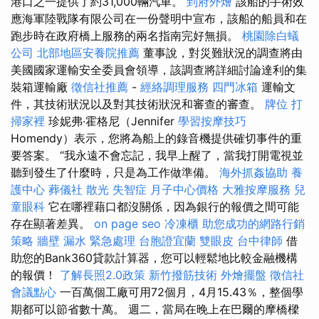
港口之一提供了約31,000輛汽車。
到府外燴
該船的手術效
應海軍陸戰隊有限公司在一份聲明中宣布，該船的船員和在
跑步時在政府橋上服務的兩名指南完好無損。
桃園除白蟻
公司
北部地區安養院推薦
董事說，對災難狀況的調查將由
美國國家運輸安全委員會領導，該調查將詳細討論達利的集
裝箱運輸廠
徵信社推薦
-
經絡調理服務
四門冰箱
運輸文
件，其技術狀況以及對其技術狀況和審查的審查。
牌位
打
掃家裡
珍妮弗·霍格尼（Jennifer
學習按摩技巧
Homendy）表示，您將為船上的錄音機提供確切事件的重
要答案。 “我永遠不會忘記，我早上醒了，當我打開電視並
聽到發生了什麼時，只是為工作做準備。
海外抓姦協助
養
護中心
葬儀社
散光
失智症
月子中心價格
大雅按摩服務
兒
童眼科
它在哪裡藉口都沒關係，因為銀行的報價之間可能
存在顯著差異。
on page seo
冷凍櫃
助您成功的網路行銷
策略
牆壁 漏水 緊急處理
台胞證宜蘭
雙眼皮
台中律師
借
助您的Bank360貸款計算器，您可以輕鬆地比較金融機構
的報價！
了解長照2.0政策
新竹撥筋技術
外燴擺盤
徵信社
會議點心
一百萬個工廠可用72個月，4月15.43％，整個學
期都可以節省數十萬。 週二，當局在晚上在巴爾的摩橋樑