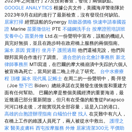
2023年之間進行了27次技術審查，發現了兩個缺點。
GOOGLE ANALYTICS
根據公共文件，美國海岸警衛隊於
2023年9月在紐約進行了最新檢查，沒有發現任何缺陷。
居家打掃
經營該船的Synergy
助聽器價格
快速申請泰國簽
證
Marine
苗栗徵信社
PTE
不鏽鋼洗手台
按摩證照培訓班
安養中心
苗栗外燴
Ltd.在一份聲明中宣布，該船的機組人
員完好無損，並且在跑步時在政府橋上服務的兩個指南。
漏水 原因
貨運行
坐月子
護照過期
他們還補充說，他們與
聯邦當局合作進行了調查。
適合您的台北會計事務所
新北
律師事務所
MTI寫道，在巴爾的摩大橋崩潰中失踪的六個人
被宣佈為死亡，當局於週二晚上停止了研究。
台中水療療
程
頂樓 漏水
現代風
記帳士
在周二的一份聲明中，喬·拜登
（Joe
墊下巴
Biden）總統承諾在災難發生後恢復和重建方
面有任何幫助。 巴爾的摩是整個美國經濟的重要海港，最
近幾週已部分重新開放，但只有在受傷的船隻從Patapsco
河河口移走後，才能實現其全部容量，這是入口的港口。
高雄的台胞證辦理指南
白蟻怕什麼
找人
在災難中有六人，
在橋上工作的維護人員死了，兩人被從水中救出。
護理之
家
醫美皮膚科
西屯按摩服務
外燴
居家清潔300元
平價助