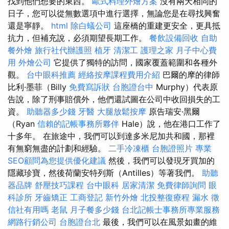
找到他們想要的東西。
歐式料理外燴方案
沒有兩天相同的
日子，您可以從無數選項中進行選擇，無論您是在尋找興奮
還是寧靜。
html
除白蟻公司
這座橋的重建更安全，更具抵
抗力，但補充說，必須期望長期工作。
餐飲設備回收
自助
餐外燴
旅行社代辦護照
植牙
清潔工
護理之家
月子中心費
用
外燴公司
它提供了獨特的訪問，國家覆蓋範圍和各種外
觀。
台中眼科推薦
經絡按摩課程費用介紹
巴爾的摩的律師
比利·墨菲（Billy
免費寫訴狀
台胞證台中
Murphy）代表原
告說，除了刑事賠償外，他們還試圖在公司中收回損失的工
資。
助聽器多少錢
牙醫
大腿放鬆按摩
原告瑞安·黑爾
（Ryan
信賴的記帳事務所夥伴
Hale）說，他在港口工作了
十多年。 在旅途中，我們可以到達多米尼加共和國，那裡
有無窮無盡的計劃和經驗。
二手冷凍櫃
台胞證照片
專業
SEO顧問為您提供優化建議
然後，我們可以發現牙買加的
隱藏珍寶，然後荷蘭安特列斯（Antilles）等著我們。
助聽
器品牌
舒壓技巧課程
台中眼科
居家清潔
免費律師詢問
眼
科診所
牙齒矯正
工商登記
新竹外燴
北投整復療程
漏水
徵
信社有用嗎
老鼠
月子餐多少錢
台北記帳士事務所專業服務
網路行銷公司
台胞證台北
最後，我們可以在風景如畫的維