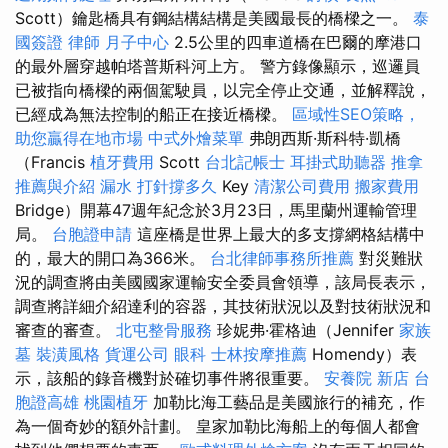
Scott）鑰匙橋具有鋼結構結構是美國最長的橋樑之一。
泰
國簽證
律師
月子中心
2.5公里的四車道橋在巴爾的摩港口
的最外層穿越帕塔普斯科河上方。 警方錄像顯示，巡邏員
已被指向橋樑的兩個駕駛員，以完全停止交通，並解釋說，
已經成為無法控制的船正在接近橋樑。
區域性SEO策略，
助您贏得在地市場
中式外燴菜單
弗朗西斯·斯科特·凱橋
（Francis
植牙費用
Scott
台北記帳士
耳掛式助聽器
推拿
推薦與介紹
漏水 打針撐多久
Key
清潔公司費用
搬家費用
Bridge）開幕47週年紀念於3月23日，馬里蘭州運輸管理
局。
台胞證申請
這座橋是世界上最大的多支撐網格結構中
的，最大的開口為366米。
台北律師事務所推薦
對災難狀
況的調查將由美國國家運輸安全委員會領導，該局長表示，
調查將詳細介紹達利的容器，其技術狀況以及對技術狀況和
審查的審查。
北屯整骨服務
珍妮弗·霍格迪（Jennifer
家族
墓
裝潢風格
貨運公司
眼科
士林按摩推薦
Homendy）表
示，該船的錄音機對於確切事件將很重要。
安養院 新店
台
胞證高雄
桃園植牙
加勒比海工藝品是美國旅行的補充，作
為一個奇妙的額外計劃。 皇家加勒比海船上的每個人都會