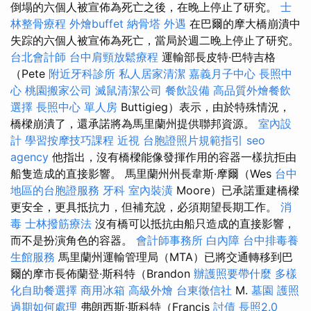
倒塌的六個人被宣佈為死亡之後，在晚上停止了研究。
士
林整骨療程
外燴buffet
納骨塔
外遇
在巴爾的摩大橋崩潰中
失踪的六個人被宣佈為死亡，當局於週二晚上停止了研究。
台北會計師
台中肩頸放鬆療程
運輸部長皮特·巴特吉格
（Pete
附近牙科診所
私人居家清潔
嘉義月子中心
長照中
心
桃園搬家公司
滅鼠清潔公司
餐飲設備
高品質外燴餐飲
選擇
長照中心 單人房
Buttigieg）表示，由於特殊情況，
橋樑崩潰了，還承諾將為馬里蘭州提供聯邦資源。
室內設
計
學習按摩技巧課程
近視
台胞證照片規範指引
seo
agency
他指出，沒有橋樑能像發揮作用的容器一樣抗拒由
船隻造成的直接影響。 馬里蘭州州長韋斯·摩爾（Wes
台中
地區的台胞證服務
牙科
室內裝潢
Moore）已承諾重建橋樑
更安全，更具抵抗力，但補充說，必須期望長期工作。
消
毒
士林撥筋療法
沒有橋可以抵抗由船​​只造成的直接影響，
而不是扮演角色的容器。
會計師事務所
白內障
台中排毒養
生館服務
馬里蘭州運輸管理局（MTA）已將交通轉移到巴
爾的摩市長佈蘭登·斯科特（Brandon
辦護照要帶什麼
多樣
化自助餐選擇
商用冰箱
高級外燴
台東徵信社
M.
墓園
護照
過期如何處理
弗朗西斯·斯科特（Francis
討債
長照2.0