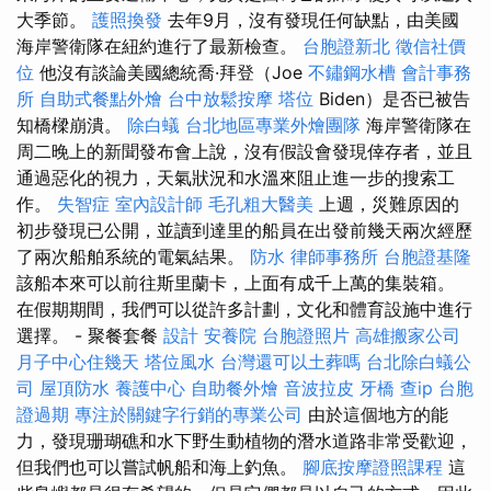
大季節。
護照換發
去年9月，沒有發現任何缺點，由美國
海岸警衛隊在紐約進行了最新檢查。
台胞證新北
徵信社價
位
他沒有談論美國總統喬·拜登（Joe
不鏽鋼水槽
會計事務
所
自助式餐點外燴
台中放鬆按摩
塔位
Biden）是否已被告
知橋樑崩潰。
除白蟻
台北地區專業外燴團隊
海岸警衛隊在
周二晚上的新聞發布會上說，沒有假設會發現倖存者，並且
通過惡化的視力，天氣狀況和水溫來阻止進一步的搜索工
作。
失智症
室內設計師
毛孔粗大醫美
上週，災難原因的
初步發現已公開，並讀到達里的船員在出發前幾天兩次經歷
了兩次船舶系統的電氣結果。
防水
律師事務所
台胞證基隆
該船本來可以前往斯里蘭卡，上面有成千上萬的集裝箱。
在假期期間，我們可以從許多計劃，文化和體育設施中進行
選擇。 - 聚餐套餐
設計
安養院
台胞證照片
高雄搬家公司
月子中心住幾天
塔位風水
台灣還可以土葬嗎
台北除白蟻公
司
屋頂防水
養護中心
自助餐外燴
音波拉皮
牙橋
查ip
台胞
證過期
專注於關鍵字行銷的專業公司
由於這個地方的能
力，發現珊瑚礁和水下野生動植物的潛水道路非常受歡迎，
但我們也可以嘗試帆船和海上釣魚。
腳底按摩證照課程
這