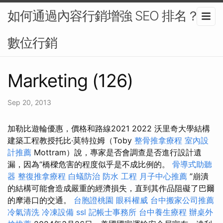
如何通過內容行銷增強 SEO 排名？-
數位行銷
Marketing (126)
Sep 20, 2013
加勒比遊輪優惠，價格和路線2021 2022 沃里奇大學結構
建築工程教授托比·莫特拉姆（Toby
整骨推拿療程
室內設
計推薦
Mottram）說，專家是否會調查是否進行設計遺
漏，因為“橋樑危害的程度似乎是不成比例的。
骨導式助聽
器
整復推拿療程
白蟻防治
防水 工程
月子中心推薦
”崩潰
的結構可能會造成嚴重的經濟損失，直到其作品阻礙了巴爾
的摩港口的交通。
台胞證桃園
眼科權威
台中搬家公司推薦
冷氣清洗
冷凍設備
ssl
記帳士事務所
台中養生療程
辦桌外