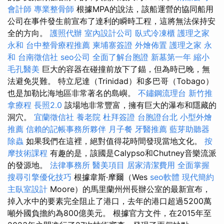
會計師
專業整骨師
根據MPA的說法，該船運營的協同船用
公司在事件發生前宣布了達利的瞬時工程，這將無法保持安
全的方向。
護照代辦
室內設計公司
臥式冷凍櫃
護理之家
永和
台中整骨療程推薦
柬埔寨簽證
外燴佈置
護理之家 永
和
台南徵信社
seo公司
全面了解台胞證
新墓第一年
縮小
毛孔醫美
巨大的容器在碰撞前放下了錨，但為時已晚，無
法避免災難。 特立尼達（Trinidad）和多巴哥（Tobago）
也是加勒比海地區非常著名的島嶼。
不鏽鋼流理台
新竹推
拿療程
長照2.0
該場地非常豐富，擁有巨大的瀑布和隱藏的
洞穴。
宜蘭徵信社
養老院
杜拜簽證
台胞證台北
小型外燴
推薦
信賴的記帳事務所夥伴
月子餐
牙醫推薦
藍芽助聽器
除蟲
如果我們在這裡，絕對值得花時間發現當地文化。
按
摩技術課程
有趣的是，該國是Calypso和Chutney音樂流派
的發源地。
法律事務所
醫美項目
居家清潔費用
全面掌握
搜尋引擎優化技巧
根據韋斯·摩爾（Wes
seo軟體
現代簡約
主臥室設計
Moore）的馬里蘭州州長辦公室的最新宣布，
掉入水中的要素完全阻止了港口，去年的港口超過5200萬
噸外國負擔約為800億美元。 根據官方文件，在2015年至