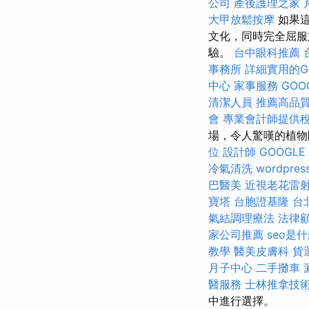
公司
產後護理之家 
大甲放鬆按摩
如果
文化，同時完全屈服
驗。
台中眼科推薦
事務所
詳細實用的Go
中心
家事服務
GOO
清潔人員
推薦高品
會
專業會計師提供
場，令人驚嘆的植物
位
設計師
GOOGLE 
冷氣清洗
wordpres
巴醫美
近視老花雷
寶塔
台胞證基隆
台
氣結調理療法
法律
家公司推薦
seo是
教學
醫美皮膚科
貨
月子中心
二手攤車
醫服務
士林推拿技
中進行選擇。