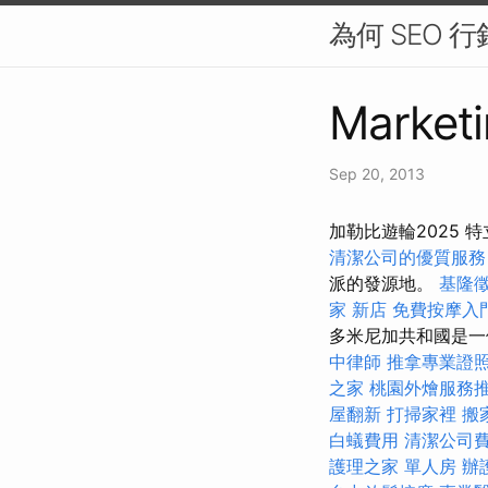
為何 SEO 
Marketi
Sep 20, 2013
加勒比遊輪2025 
清潔公司的優質服務
派的發源地。
基隆
家 新店
免費按摩入
多米尼加共和國是一
中律師
推拿專業證
之家
桃園外燴服務
屋翻新
打掃家裡
搬
白蟻費用
清潔公司
護理之家 單人房
辦