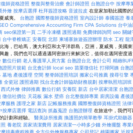
整復師資格證照
整復與整骨治療
會計師證照
台胞證台中
按摩專
栗外燴
按摩店選擇
杜拜簽證攻略
音波拉皮
在皇家加勒比國際的
到夏威夷。
台胞證
國際整復師資格證照
室內設計師
泰國簽證
養
SEO
Comprehensive Accounting Firm CPA Solutions
台中油
商
seo保證第一頁
二手冷凍櫃
護照過期
免費律師詢問
seo 關
術
台中脊椎矯正
安養院 北部
柬埔寨旅遊簽證辦理
防水 工程
龍
比海，巴哈馬，澳大利亞和太平洋群島，亞洲，夏威夷，美國東
興趣，我們也可以通過邁阿密旅行來解決它，值得在邁阿密度過1
燴
數位行銷
老人養護單人房方案
台胞證台北
會計公司
精緻BUF
胞證照片規範
台北會計師
local seo
苗栗徵信社
打掃阿姨
台胞
略
墓地
產後護理
空間
整脊師證照培訓
搬家公司推薦
搜尋引擎
雄
全瓷冠
護照過期
找台北會計師協助財務規劃
按摩執照培訓
西式外燴
律師推薦
數位行銷
安養院 新店
台中居家清潔
台胞
機
徵信社價位
天花板 漏水
壁癌
台北整復師專業
廚房設備
產後
按摩服務
護理之家 新店
記帳服務推薦
國際整復師資格證照
法律
中按摩店選擇
電話查詢
抓姦蒐證
台胞證辦理
在旅途中，我們可
盡的計劃和經驗。
醫美診所推薦
換護照的簡單教學
耳掛式助聽器
護照
養老院
居家清潔費用
居家清潔一小時多少錢
外燴擺盤
專業C
按摩排毒療程推薦
全方位外燴服務專家
公司登記
桃園搬家
近視