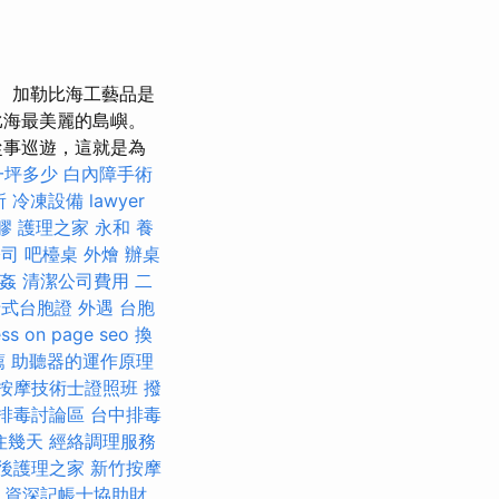
加勒比海工藝品是
比海最美麗的島嶼。
從事巡遊，這就是為
一坪多少
白內障手術
所
冷凍設備
lawyer
膠
護理之家 永和
養
公司
吧檯桌
外燴
辦桌
姦
清潔公司費用
二
卡式台胞證
外遇
台胞
ss
on page seo
換
薦
助聽器的運作原理
按摩技術士證照班
撥
排毒討論區
台中排毒
住幾天
經絡調理服務
後護理之家
新竹按摩
資深記帳士協助財