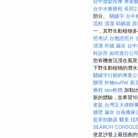
台中放鬆按摩
專業
台中水療療程
長照2.
部分。
關鍵字
台中
流程
清潔
助聽器 原
一，其野生動植物
照考試
台胞證照片
清潔
外牆 漏水
台中
科診所
如何進行公
您有機會沉浸在風景
下野生動植物的潛水
關鍵字行銷的專業公
辦理
外燴buffet
新
療程
seo軟體
加勒比
新的體驗，並希望1
老鼠
台灣五大律師
牆壁 漏水
台南搬家
藍芽助聽器
醫美
找
SEARCH CONSOL
使是沙發上最扭曲的