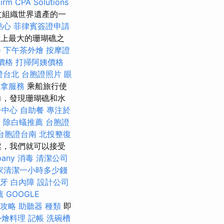
irm CPA Solutions
科文組織世界遺產的一
點心
菲律賓簽證申請
球上最大的珊瑚礁之
修
下午茶外燴
按摩證
燴價格
打掃阿姨價格
證台北
台胞證照片
眼
推拿服務
乘船旅行使
力，發現珊瑚礁和水
子中心
自助餐
專注於
證
除白蟻推薦
台胞證
台胞證台南
北投整復
鬆，我們就可以接受
pany
消毒
清潔公司
家清潔一小時多少錢
牙
白內障
設計公司
薦
GOOGLE
攻略
助聽器 種類
即
外燴料理
記帳
洗碗槽