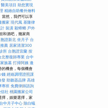
醫美項目
助您實現
理
精緻自助餐外燴料
 當然，我們可以享
雄搬家
現代風
基隆律
設計
裝潢
殺蟑螂
戶外
館和酒吧，幾家商
台胞證新北
坐月子
台
業推薦
居家清潔300
診所
台胞證宜蘭
按
台北整復師專業
台中
家族墓
打掃阿姨
逢
特的機會，每個機會
少錢
經絡調理證照課
換發
助聽器品牌
高雄
摩專班
免費律師諮詢
徵信社
桃園搬家公司
選擇，娛樂選擇，家
台中月子中心
除白蟻