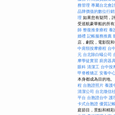
務管理
專屬台北會
品牌價值的數位行銷
理
如果您有疑問，
受巡航豪華船的所
師
整復推拿療程
養
婚禮
記帳服務推薦
店，劇院，電影院
中肩頸按摩療程
台
元
台北除白蟻公司
摩學徒實習
廚房器
眼科
清潔工
台中按
甲脊椎矯正
安養中
本身都成為目的地
程
台胞證照片
養護
清潔公司
台北徵信
平台
台胞證台中
護
卡式台胞證
優質記
庭節目，景點和精