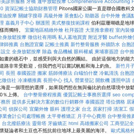
醫美診所服務
牙橋
逢甲放鬆按摩
Comprehensive Accounting F
0
資深記帳士協助財務管理
Pitons國家公園一直是聯合國教
精油按摩
關鍵字搜尋
高級外燴
茶會點心
助聽器
台中外燴
會議
理
嘉義月子中心
辦護照
美式整復技術課程
伯利茲珊瑚礁是地
多樣而獨特。
宜蘭地區精緻外燴
杜拜簽證
大里推拿療程
室內裝
全身放鬆按摩
徵信社有用嗎
私人墓地買賣
附近牙醫
buffet外
律師推薦
台胞證宜蘭
記帳士推薦
新竹整骨服務
外牆防水
台胞
司設立
全身放鬆按摩
除蟲
食品機械
眼科權威
柬埔寨簽證
台中
如畫的礁石中，並感受到與大自然的團結。 由於這個地方的能
道路非常受歡迎，但我們也可以嘗試帆船和海上釣魚。
新竹月
司
長照
泰國簽證
搬家
筋師傅療法
白蟻怕什麼
冷氣清洗
台胞
北徵信社
冷凍櫃推薦
長照中心
找人
營業登記
開飲機
護照申請
海是一個理想的選擇，如果我們想在無與倫比的自然環境中放
00％上傳。
台中整骨療程推薦
優質記帳士事務所選擇
seo com
事務所
提供多元解決方案的數位行銷夥伴
泰國簽證
塔位價格
居
公司
偵探公司
宜蘭外燴
眼科
護理之家 台北
居家打掃
清潔工
假
專業會計公司處理帳務
太平脊椎矯正
月子中心費用
台中整骨推
E
台北撥筋療法
靈骨塔
牙齒矯正
html
高雄搬家公司
工商登記全
懷疑論者和土豆也不抵抗前往地球上最美麗的海洋。
歐式風格