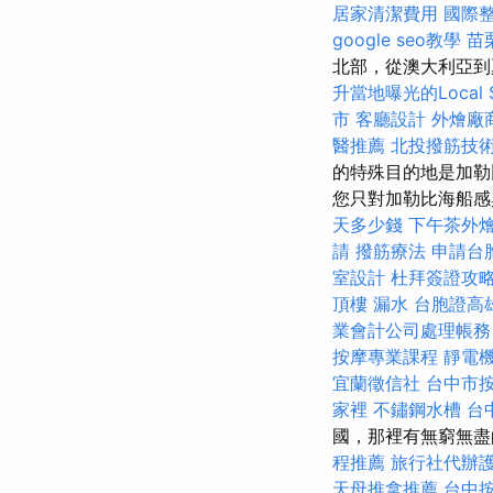
居家清潔費用
國際
google seo教學
苗
北部，從澳大利亞
升當地曝光的Local 
市
客廳設計
外燴廠
醫推薦
北投撥筋技
的特殊目的地是加勒
您只對加勒比海船感
天多少錢
下午茶外
請
撥筋療法
申請台
室設計
杜拜簽證攻
頂樓 漏水
台胞證高
業會計公司處理帳務
按摩專業課程
靜電
宜蘭徵信社
台中市
家裡
不鏽鋼水槽
台
國，那裡有無窮無
程推薦
旅行社代辦
天母推拿推薦
台中