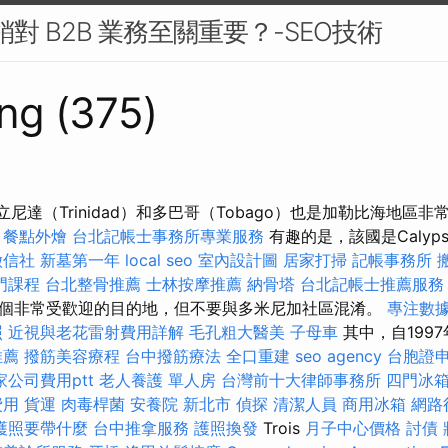
行銷對 B2B 業務至關重要？-SEO技術
ng (375)
特立尼達（Trinidad）和多巴哥（Tobago）也是加勒比海地區
餐點外燴
台北記帳士事務所專業服務
有趣的是，該國是Calyps
徵信社
新墓第一年
local seo
室內設計圖
居家打掃
記帳事務所
門課程
台北整骨推薦
士林按摩推薦
納骨塔
台北記帳士推薦服務
個非常受歡迎的目的地，但不要與多米尼加社區混淆。
專注數據
照
近視與老花雷射費用詳解
毛孔粗大醫美
子母車
其中，自1997
推薦
撥筋美容療程
台中撥筋療法
全口重建
seo agency
台胞證
家公司費用ptt
老人養護 單人房
台灣前十大律師事務所
四門冰
費用
貨運
肉毒桿菌
安養院 新北市
偵探
清潔人員
商用冰箱
網路
護照要帶什麼
台中推拿服務
護照換發
Trois
月子中心價格
討債