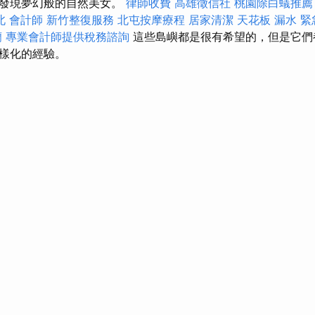
並發現夢幻般的自然美女。
律師收費
高雄徵信社
桃園除白蟻推薦
北
會計師
新竹整復服務
北屯按摩療程
居家清潔
天花板 漏水 
蘭
專業會計師提供稅務諮詢
這些島嶼都是很有希望的，但是它們
樣化的經驗。