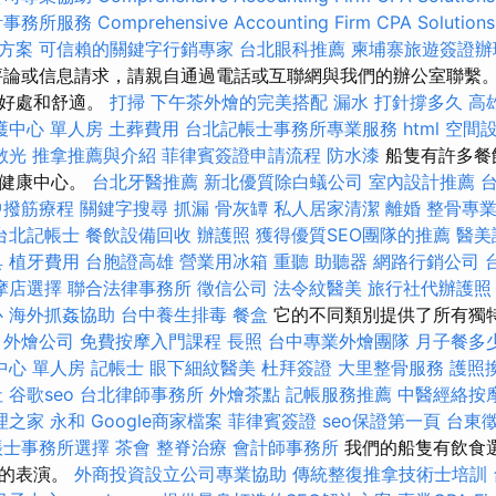
計事務所服務
Comprehensive Accounting Firm CPA Solutions
方案
可信賴的關鍵字行銷專家
台北眼科推薦
柬埔寨旅遊簽證辦
評論或信息請求，請親自通過電話或互聯網與我們的辦公室聯繫。
有好處和舒適。
打掃
下午茶外燴的完美搭配
漏水 打針撐多久
高
護中心 單人房
土葬費用
台北記帳士事務所專業服務
html
空間
散光
推拿推薦與介紹
菲律賓簽證申請流程
防水漆
船隻有許多餐
和健康中心。
台北牙醫推薦
新北優質除白蟻公司
室內設計推薦
中撥筋療程
關鍵字搜尋
抓漏
骨灰罈
私人居家清潔
離婚
整骨專
台北記帳士
餐飲設備回收
辦護照
獲得優質SEO團隊的推薦
醫美
具
植牙費用
台胞證高雄
營業用冰箱
重聽 助聽器
網路行銷公司
摩店選擇
聯合法律事務所
徵信公司
法令紋醫美
旅行社代辦護照
心
海外抓姦協助
台中養生排毒
餐盒
它的不同類別提供了所有獨
。
外燴公司
免費按摩入門課程
長照
台中專業外燴團隊
月子餐多
中心 單人房
記帳士
眼下細紋醫美
杜拜簽證
大里整骨服務
護照
社
谷歌seo
台北律師事務所
外燴茶點
記帳服務推薦
中醫經絡按
理之家 永和
Google商家檔案
菲律賓簽證
seo保證第一頁
台東
帳士事務所選擇
茶會
整脊治療
會計師事務所
我們的船隻有飲食
彩的表演。
外商投資設立公司專業協助
傳統整復推拿技術士培訓