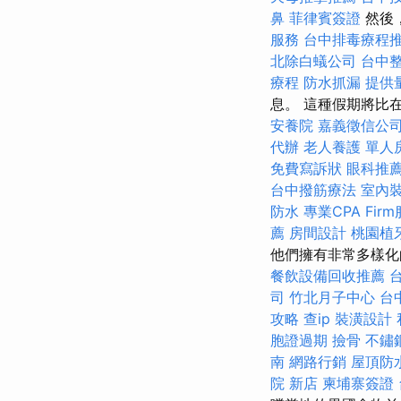
鼻
菲律賓簽證
然後，
服務
台中排毒療程
北除白蟻公司
台中
療程
防水抓漏
提供
息。 這種假期將比
安養院
嘉義徵信公
代辦
老人養護 單人
免費寫訴狀
眼科推
台中撥筋療法
室內
防水
專業CPA Fir
薦
房間設計
桃園植
他們擁有非常多樣
餐飲設備回收推薦
司
竹北月子中心
台
攻略
查ip
裝潢設計
胞證過期
撿骨
不鏽
南
網路行銷
屋頂防
院 新店
柬埔寨簽證