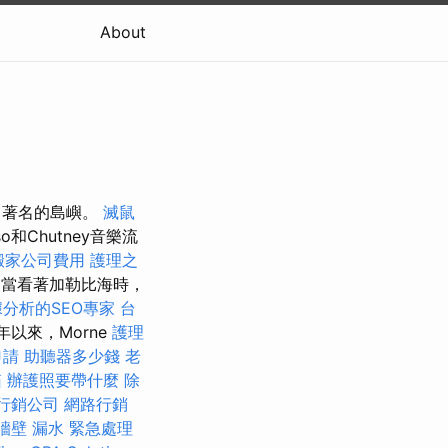
About
非常著名的島嶼。
滅鼠
o和Chutney音樂流
搬家公司費用
護理之
當看著加勒比海時，
分析的SEO專家
台
年以來，Morne
護理
申請
助聽器多少錢
老
箱
辦護照要帶什麼
除
行銷公司
網路行銷
牆壁 漏水 緊急處理