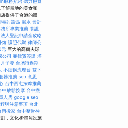
irm服務介紹
聽力檢查
以了解當地的美食和
酒店提供了合適的體
排毒討論區
漏水
會計
事務所專業推薦
養護
團法人登記申請全攻略
外燴
護照代辦
律師公
0元
巨大的高爾夫球
潔公司
菲律賓簽證
塔
月子餐
台胞證過期
人
不鏽鋼流理台
雙下
聽器推薦
seo 意思
心
台中西屯按摩推薦
台中放鬆按摩
台中搬
 單人房
google seo
流程與注意事項
台北
台南搬家
台中整骨神
計劃，文化和體育設施