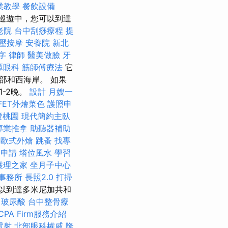
業教學
餐飲設備
巡遊中，您可以到達
老院
台中刮痧療程
提
壓按摩
安養院 新北
鍵字
律師
醫美做臉
牙
潭眼科
筋師傅療法
它
部和西海岸。 如果
-2晚。
設計
月嫂一
FET外燴菜色
護照申
證桃園
現代簡約主臥
專業推拿
助聽器補助
班
歐式外燴
跳蚤
找專
證申請
塔位風水
學習
護理之家
坐月子中心
事務所
長照2.0
打掃
以到達多米尼加共和
玻尿酸
台中整骨療
PA Firm服務介紹
雷射
北部眼科權威
隆