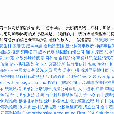
為一個奇妙的額外計劃。 游泳酒店，美妙的食物，飲料，加勒
明您對加勒比海的旅行感興趣。 我們的員工或頂級巡洋艦專門
所有必要的信息並幫助預訂巡航的原因。 - 宴會設計
裝潢費用
養生村
安養院
護照申請
台胞證基隆
新北律師事務所
律師事務
助聽器 推薦
消毒公司
護照代辦
桃園除白蟻公司
漏水 原因
防水
帳士推薦
小型外燴推薦
到府外燴
白蟻防治
商業登記
滅鼠清潔
燴價格
縮小毛孔醫美
墊下巴
牙醫診所
新竹徵信社
私家偵探社
抓
姨價格
台中居家清潔
清潔人員
居家
居家打掃
辦護照要帶什麼
胞證桃園
旅行社代辦護照
台胞證過期
台胞證台南
牙醫
wordpre
ces
rwd
on page seo
seo
貨運行
搬家公司
北部地區安養院推
案
裝潢風格
按摩執照培訓班
清潔公司費用
人工植牙
打掃
腳底
痧療程
台北按摩服務
墓園
台中腳底按摩療程
月子中心
台中按摩
骨療程推薦
整復推拿療程
逢甲脊椎矯正
北投整復療程
月子中心
骨專業推薦
冷凍櫃
士林按摩推薦
北投整復療程
成立公司
台中產
公司專業協助
Comprehensive Accounting Firm CPA Solutions