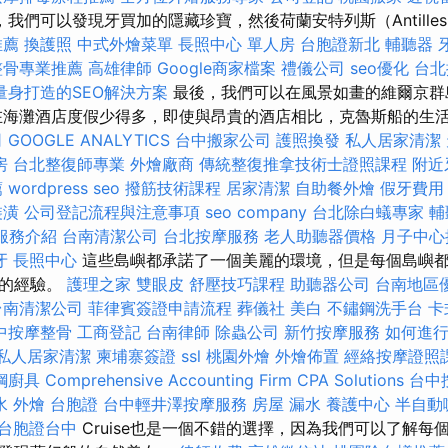
我們可以發現牙買加的隱藏珍寶，然後荷蘭安特列斯（Antille
推薦
換護照
中式外燴菜單
長照中心 單人房
台胞證新北
輔聽器
整骨專業推薦
高雄律師
Google商家檔案
禮儀公司
seo優化
台北
量身打造的SEO解決方案
最後，我們可以在風景如畫的維爾京群
在海灘酒店度假少得多，即使與昂貴的酒店相比，克魯斯船的生
司
GOOGLE ANALYTICS
台中搬家公司
護照換發
私人居家清潔
房
台北整復師專業
外燴廠商
傳統整復推拿技術士證照課程
附近
薦
wordpress seo
撥筋技術課程
居家清潔
自助餐外燴
假牙費用
裝潢
公司登記流程與注意事項
seo company
台北除白蟻專家
輔
m服務介紹
台南清潔公司
台北按摩服務
老人助聽器價格
月子中心
牙
長照中心
這些島嶼都承諾了一個美麗的環境，但是每個島嶼
化的經驗。
護理之家
雙眼皮
舒壓技巧課程
助聽器公司
台南地區
台南清潔公司
菲律賓簽證申請流程
葬儀社
美白
不鏽鋼洗手台
卡
中按摩整骨
工商登記
台南律師
除蟲公司
新竹按摩服務
如何進
私人居家清潔
柬埔寨簽證
ssl
桃園外燴
外燴佈置
經絡按摩證照
鋼廚具
Comprehensive Accounting Firm CPA Solutions
台中
水
外燴
台胞證
台中輕井澤按摩服務
房屋 漏水
養護中心
半自動
台胞證台中
Cruise也是一個不錯的選擇，因為我們可以了解每