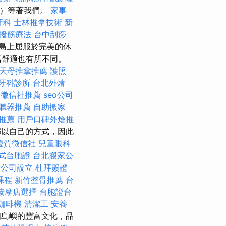
s）等著我們。
家事
牙科
士林推拿技術
新
撥筋療法
台中刮痧
島上屈服於完美的休
活舒適也有所不同。
天母推拿推薦
護照
牙科診所
台北外燴
徵信社推薦
seo公司
聽器推薦
自助搬家
推薦
用戶口碑外燴推
都以自己的方式，因此
優質徵信社
兒童眼科
式台胞證
台北搬家公
行公司設立
杜拜簽證
課程
新竹整骨推薦
台
按摩店選擇
台胞證台
咖啡機
清潔工
安養
個島嶼的豐富文化，品