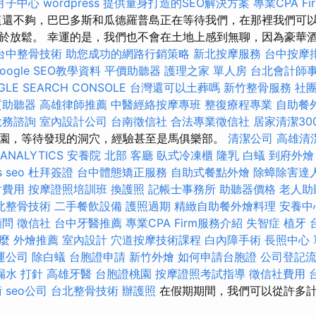
月子中心
wordpress
提供量身打造的SEO解決方案
專業CPA F
這還不夠，巴巴多斯和瓜德羅普島正在等待我們，在那裡我們可
於放鬆。 幸運的是，我們也不會在土地上感到無聊，因為豪華
台中整骨技術
助您成功的網路行銷策略
新北按摩服務
台中按摩
ogle SEO教學資料
平價助聽器
護理之家 單人房
台北會計師
GLE SEARCH CONSOLE
台灣還可以土葬嗎
新竹整骨服務
社
質助聽器
高雄律師推薦
中醫經絡按摩專班
整復療程專業
自助餐
稅務諮詢
室內設計公司
台南徵信社
合法專業徵信社
居家清潔30
園，等待發現的洞穴，經驗甚至是馬俱樂部。
清潔公司
高雄清
ANALYTICS
安養院 北部
客廳
臥式冷凍櫃
隆乳
白蟻
到府外燴
s seo
杜拜簽證
台中體態矯正服務
自助式餐點外燴
除蟑除害達
射費用
按摩證照培訓班
換護照
記帳士事務所
助聽器價格
老人助
北整骨技術
二手餐飲設備
護照過期
精緻自助餐外燴料理
安養中
顧問
徵信社
台中牙醫推薦
專業CPA Firm服務介紹
失智症
植牙
什麼
外燴推薦
室內設計
穴道按摩技術課程
白內障手術
長照中心
運公司
除白蟻
台胞證申請
新竹外燴
如何申請台胞證
公司登記
漏水 打針
高雄牙醫
台胞證桃園
按摩證照考試指導
徵信社費用
術
seo公司
台北整骨技術
辦護照
在假期期間，我們可以從許多