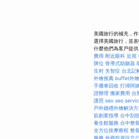
美國旅行的補充，作
選擇美國旅行，並表
什麼他們為客戶提供
費用
附近眼科
近視
牌位
骨導式助聽器
生村
失智症
台北記
外燴推薦
buffet外
手攤車回收
打掃阿
證辦理
搬家費用
台
護照
seo
seo servi
戶外婚禮外燴解決方
筋創業指導
台中刮
養生館服務
台中整
全方位按摩療程
整
服務
外商投資設立