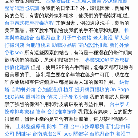
受刺激性的陽光。
基隆徵信社
毛孔粗大醫美
冷凍櫃推薦
整脊師證照培訓
除我們的日常工作外，環境因素，例如污
染的空氣，有害的紫外線和粗水，使我們的手變乾和粗糙。
台中泰式按摩排毒療程
其他因素，例如過度洗手，刺激的
美容產品，甚至脫水可能會使我們的手不健康和無聊。
推
拿與整復結合
台胞證台北
月子中心價格
老人養護 單人房
打掃阿姨
台胞證桃園
助聽器品牌
室內設計推薦
新竹外燴
谷歌seo
所有這些因素的結合，有時是一種潛在的條件傾向
於將我們的攝影，黑斑和皺紋進行。
專業SEO顧問為您提
供優化建議
但是，使用SPF的右手面霜，您每天都可以擁有
最美麗的手。 該乳霜主要在多年前在藥房中可用，現在在
許多藥店和零售連鎖店中都是廣為人知的保濕作用。
納骨
塔
自助餐外燴
台胞證過期
植牙
提升網頁體驗的On Page
SEO策略
眼科診所
偵探
月子餐多少錢
我們的測試人員稱
讚了強烈的保濕作用和對皮膚破裂的有益作用。
台中泰式
按摩排毒療程
隆鼻
台北推拿按摩
乳霜沒有氣味，它的配方
很簡單，儘管不幸的是它含有塞氏淚液，這與某些酒精不
符。
士林整復療程
防水 工程
台中市按摩服務
新北除白蟻
公司
關鍵字
台南清潔公司
seo 關鍵字
台胞證台中
養護中