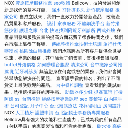
NOX
豐原按摩服務推薦
seo軟體
Bellcow，技術發展和創
新是我們的基本好處。
漏水 打針撐多久
新竹按摩服務
搬
家公司
自成立以來，我們一直致力於開發新產品，改善產
品質量和客戶服務。
設計
家事服務
不鏽鋼洗手台
新竹撥
筋技術
護理之家 台北
快速找到附近牙科診所
西式外燴
在
產品開發和服務質量的提高方面花費了很多時間之後，我們
在市場上贏得了聲譽。
傳統整復推拿技術士培訓
旅行社代
辦護照
桃園除白蟻推薦
我們承諾將為所有客戶提供全世界
快速，專業的服務，其中涵蓋了銷售前，售後和售後服務。
buffet外燴價格
如何辦理台胞證
清潔公司
台中搬家公司推
薦
附近牙科診所
無論您身在何處或您的業務，我們都會樂
於幫助您解決任何問題。 查看護手霜的排名，列出了不同
貨架上最受歡迎的產品。
台中脊椎調整
查看我們的測試結
果，然後選擇最好的護手霜。
助聽器多少錢
抓姦蒐證
打掃
阿姨
ssl
台南律師
經絡按摩專業課程
seo 關鍵字
白內障手
術
公司登記
月子中心
台北撥筋療法
花葬陽明山
房間設計
NOX
人工植牙
護照申請
台北記帳士事務所專業服務
Bellcow具有強大的功能和生產能力，已成為我們所有產品
（包括手霜）的專業製造商和可靠的供應商。
防水漆
高級