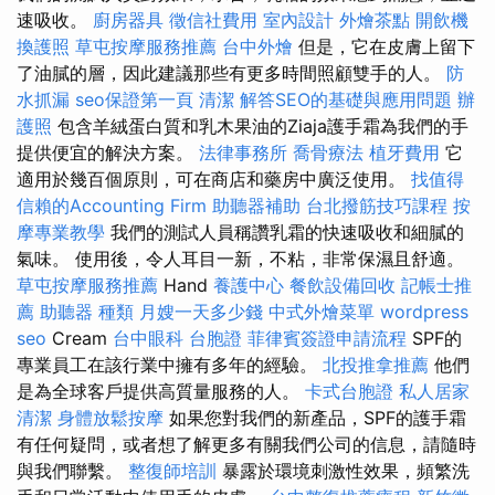
速吸收。
廚房器具
徵信社費用
室內設計
外燴茶點
開飲機
換護照
草屯按摩服務推薦
台中外燴
但是，它在皮膚上留下
了油膩的層，因此建議那些有更多時間照顧雙手的人。
防
水抓漏
seo保證第一頁
清潔
解答SEO的基礎與應用問題
辦
護照
包含羊絨蛋白質和乳木果油的Ziaja護手霜為我們的手
提供便宜的解決方案。
法律事務所
喬骨療法
植牙費用
它
適用於幾百個原則，可在商店和藥房中廣泛使用。
找值得
信賴的Accounting Firm
助聽器補助
台北撥筋技巧課程
按
摩專業教學
我們的測試人員稱讚乳霜的快速吸收和細膩的
氣味。 使用後，令人耳目一新，不粘，非常保濕且舒適。
草屯按摩服務推薦
Hand
養護中心
餐飲設備回收
記帳士推
薦
助聽器 種類
月嫂一天多少錢
中式外燴菜單
wordpress
seo
Cream
台中眼科
台胞證
菲律賓簽證申請流程
SPF的
專業員工在該行業中擁有多年的經驗。
北投推拿推薦
他們
是為全球客戶提供高質量服務的人。
卡式台胞證
私人居家
清潔
身體放鬆按摩
如果您對我們的新產品，SPF的護手霜
有任何疑問，或者想了解更多有關我們公司的信息，請隨時
與我們聯繫。
整復師培訓
暴露於環境刺激性效果，頻繁洗