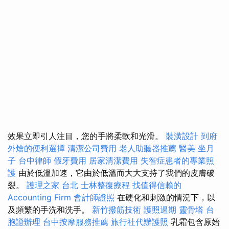
效果立即引人注目，您的手將柔軟和光滑。
裝潢設計
到府
外燴的便利選擇
清潔公司費用
老人助聽器推薦
醫美
坐月
子
台中律師
假牙費用
居家清潔費用
失智症患者的專業照
護
由於低溫加速，它由於低溫而大大支持了我們的皮膚破
裂。
護理之家 台北
士林整復療程
找值得信賴的
Accounting Firm
會計師證照
在硬化和刺激的情況下，以
及頻繁的手洗和洗手。
新竹撥筋技術
護照過期
靈骨塔
台
胞證辦理
台中按摩服務推薦
旅行社代辦護照
乳霜包含原始