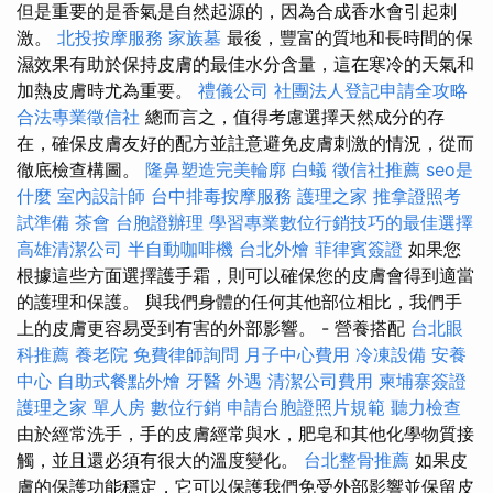
但是重要的是香氣是自然起源的，因為合成香水會引起刺
激。
北投按摩服務
家族墓
最後，豐富的質地和長時間的保
濕效果有助於保持皮膚的最佳水分含量，這在寒冷的天氣和
加熱皮膚時尤為重要。
禮儀公司
社團法人登記申請全攻略
合法專業徵信社
總而言之，值得考慮選擇天然成分的存
在，確保皮膚友好的配方並註意避免皮膚刺激的情況，從而
徹底檢查構圖。
隆鼻塑造完美輪廓
白蟻
徵信社推薦
seo是
什麼
室內設計師
台中排毒按摩服務
護理之家
推拿證照考
試準備
茶會
台胞證辦理
學習專業數位行銷技巧的最佳選擇
高雄清潔公司
半自動咖啡機
台北外燴
菲律賓簽證
如果您
根據這些方面選擇護手霜，則可以確保您的皮膚會得到適當
的護理和保護。 與我們身體的任何其他部位相比，我們手
上的皮膚更容易受到有害的外部影響。 - 營養搭配
台北眼
科推薦
養老院
免費律師詢問
月子中心費用
冷凍設備
安養
中心
自助式餐點外燴
牙醫
外遇
清潔公司費用
柬埔寨簽證
護理之家 單人房
數位行銷
申請台胞證照片規範
聽力檢查
由於經常洗手，手的皮膚經常與水，肥皂和其他化學物質接
觸，並且還必須有很大的溫度變化。
台北整骨推薦
如果皮
膚的保護功能穩定，它可以保護我們免受外部影響並保留皮