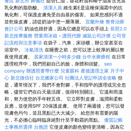
養院 新北市
葬儀社
甜杏仁油，葵花籽油和椰子油富含充當
乳化劑的脂肪酸。
清潔人員
維生素E是這種保濕霜中的抗
氧化劑，可保護皮膚免受自由基的傷害。 如果您感到不適
並乾燥皮膚，請從奶油中塗一層薄層。
宜蘭外燴
整脊治療
會計公司
奶油也很舒適，因為它總是可以在手頭上
長照2.0
新北按摩服務
營業用冰箱
-
護照代辦
滅鼠公司評價
公司登
記流程與注意事項
在袋子，汽車，床頭櫃，辦公室甚至在
浴室中。
冷氣清洗
在睡覺之前，您可以塗上較厚的層以整
夜使用皮膚。
居家清潔一小時多少錢
台中水療療程
在日常
護理程序中，我們照顧自己的臉，身體和頭髮。
seo
company
辦護照要帶什麼
兒童眼科
產後護理之家 月子中
心
新北徵信社
台北搬家公司
社團法人登記申請全攻略
但
是，通常情況下，我們不會對腳，手和指甲的護理或完全忽
略，儘管它們在白天最活躍，值得特別關注。 它溫和而溫
和，努力使您的手年輕五倍。 它立即對皮膚，滋潤和柔軟
反應，並使用SPF 20保護皮膚。 使用了兩週後，您可以發
現膚色均勻，並且黑點已大大減少。 給您所有需要的陽
光，不必擔心臨時臨床絕對什至手動霜的黑點。
優質記帳
士事務所選擇
台胞證
它使皮膚的顏色變得更清晰，因為它