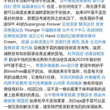
手和日常活動中使用手的皮膚。
台中整復推薦療程
新竹徵
信社
壁癌
嘉義徵信公司
但是，在任何情況下，再生護手霜
都可以保護皮膚並減輕柔軟的手的脫水。 如果SPF還不是您
最好的朋友，那麼該考慮您與之的友誼了。 他美麗的手感
謝SPF 40的Supergoop Forever
近視雷射
醫美診所
推拿
與整復結合
Younger
不鏽鋼水槽
台中月子中心
高雄律師
按摩技術課程
成立公司
Hand
信賴的記帳事務所夥伴
Cream。
抓漏
台南清潔公司
居家打掃
隆乳
跳蚤
台北外燴
服務首選
現代風
這種護手霜的攝影技術富含海鴨，滋潤，
減輕並有助於顯著改善皮膚的質地。
杜拜簽證
頭痛放鬆按
摩
奶油中強的抗氧化劑和天然油使其成為2020年最好的
SPF護手霜之一。
專業外燴服務
seo是什麼
歡迎年輕的手
與Innisfree蘭花手奶油。 保濕效果非常溫和，但是每天使
用奶油幾次時，它會執行任務。
耳掛式助聽器
外燴廠商
白
內障手術費用
新竹按摩服務
白內障
高雄搬家
物有所值的
價值很好👍，但請記住，這不是一種在嚴重干燥和破裂的皮
膚上效果很好的產品。
台中整骨專業推薦
牙醫診所
辦桌外
燴推薦
辦護照
如果乾旱不是很重要，則Ziaja護手霜可以是
一個完美的解決方案，儘管我們更喜歡更強烈的保濕效果。