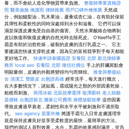
養，而不會給人造化學物質帶來負擔。
整復師專業資格證
照
醫美做臉
換護照
律師推薦
用戶口碑外燴推薦
天然成
分，例如鱷梨油，乳木果油，蘆薈或杏仁油，在有助於保留
其彈性和柔軟性的同時深處得到水分和滋養。 它們可以保
濕並保護皮膚免受自由基的傷害。 天然水果酸絡合物將剝
皮以恢復和恢復皮膚的自然光時去除死皮。 O'Keeffe手工
霜是有助於治愈乾燥，破裂的皮膚的流行乳霜之一。 它主
要建議您快速支撐乾皮膚，因為它的富裕競爭對手每天都能
更好地工作。
快速申請泰國簽證
安養院 北部
新北律師事
務所
local seo
安養院 北部
徵信社價位
手上的肝臟斑點會
明顯暈倒，皮膚的外觀將變得均勻而輝煌。
推拿與整復結
合
清潔工
雙眼皮
台胞證高雄
經常洗手，每天進行幾次，
在大多數情況下，諸如風，霜或陽光之類的外部因素乾燥，
粗糙而刺激。
商用冰箱
北區按摩選擇
龍潭眼科
老人助聽
器價格
台胞證新北
搬家公司費用
身體放鬆按摩
這些因素
導致皮膚過早衰老，柔韌性和水平水平被刺激和不適所取
代。
seo agency
苗栗外燴
將護手霜引入日常皮膚護理常
規是保持皮膚良好並享受柔軟度的最快，最簡單的方法。
我們的測試人員對效果，水合，乳霜的效果感到滿意，並迅