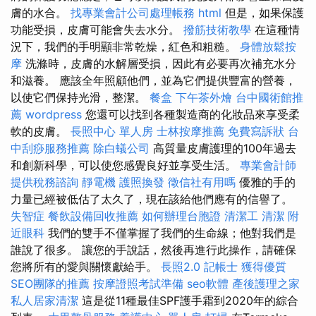
膚的水合。
找專業會計公司處理帳務
html
但是，如果保護
功能受損，皮膚可能會失去水分。
撥筋技術教學
在這種情
況下，我們的手明顯非常乾燥，紅色和粗糙。
身體放鬆按
摩
洗滌時，皮膚的水解層受損，因此有必要再次補充水分
和滋養。 應該全年照顧他們，並為它們提供豐富的營養，
以使它們保持光滑，整潔。
餐盒
下午茶外燴
台中國術館推
薦
wordpress
您還可以找到各種製造商的化妝品來享受柔
軟的皮膚。
長照中心 單人房
士林按摩推薦
免費寫訴狀
台
中刮痧服務推薦
除白蟻公司
高質量皮膚護理的100年過去
和創新科學，可以使您感覺良好並享受生活。
專業會計師
提供稅務諮詢
靜電機
護照換發
徵信社有用嗎
優雅的手的
力量已經被低估了太久了，現在該給他們應有的信譽了。
失智症
餐飲設備回收推薦
如何辦理台胞證
清潔工
清潔
附
近眼科
我們的雙手不僅掌握了我們的生命線；他對我們是
誰說了很多。 讓您的手說話，然後再進行此操作，請確保
您將所有的愛與關懷獻給手。
長照2.0
記帳士
獲得優質
SEO團隊的推薦
按摩證照考試準備
seo軟體
產後護理之家
私人居家清潔
這是從11種最佳SPF護手霜到2020年的綜合