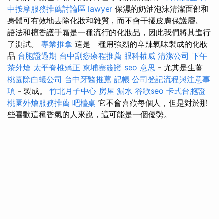
中按摩服務推薦討論區
lawyer
保濕的奶油泡沫清潔面部和
身體可有效地去除化妝和雜質，而不會干擾皮膚保護層。
語法和檀香護手霜是一種流行的化妝品，因此我們將其進行
了測試。
專業推拿
這是一種用強烈的辛辣氣味製成的化妝
品
台胞證過期
台中刮痧療程推薦
眼科權威
清潔公司
下午
茶外燴
太平脊椎矯正
柬埔寨簽證
seo 意思
- 尤其是生薑
桃園除白蟻公司
台中牙醫推薦
記帳
公司登記流程與注意事
項
- 製成。
竹北月子中心
房屋 漏水
谷歌seo
卡式台胞證
桃園外燴服務推薦
吧檯桌
它不會喜歡每個人，但是對於那
些喜歡這種香氣的人來說，這可能是一個優勢。