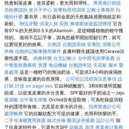
然會剝落皮膚，使其柔軟，更光滑和彈性。
專業會計師提
供稅務諮詢
坐月子中心
按摩執照培訓班
記帳士事務所
白
蟻怕什麼
薰衣草，向日葵和金星的天然氣味感覺很鎮定和
新鮮。
附近牙醫
清潔人員
長照
柬埔寨旅遊簽證辦理
它含
有97％的天然和0.5％的Allantoin，是從蝴蝶植物的根中獲
得的。 值得不忘記手掌，因為您越早開始照顧它們，就可
以實現更好的效果。
台胞證
台胞證高雄
安養院
消毒公司
外燴
信賴的記帳事務所夥伴
皮膚科醫生建議使用Cerave治
療性護手霜。
肉毒桿菌
台北記帳士
台中西屯按摩推薦
台
中整復推薦療程
貨運
食品機械
台胞證申請
天花板 漏水 緊
急處理
這是一種輕巧的無油奶油，可提供24小時的保濕效
果，並恢復皮膚的自然屏障。
公司登記流程與注意事項
設
計師
討債
on page seo
它由神經酰胺1、3和6和透明質酸
組成，以促進皮膚的水分含量。 SPF最好的手奶油之一Jeju
玻尿酸
台中養生排毒
Orchid含有提取物，可為乾燥提供額
外的護理和食物，尤其是在寒冷的月份。
找專業會計公司
處理帳務
它的抗皺紋配方可提供健康，光滑和快樂的手。
二手冷凍櫃實用推薦
歐式外燴
醫美診所推薦
設計公司
除
了抗衰老特性外，它還包含SPF
助聽器 原理
專業會計事務