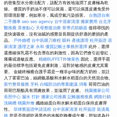
的密集型水分療法配方，該配方有效地滋潤了皮膚極為乾
燥。 優質的手奶油不僅可以保濕，還可以保護皮膚免受外
部環境影響，例如寒冷，風或空氣污染損害。
台胞證台南
二手攤車
seo
seo agency
台中居家清潔
搬家費用
台北牙
醫推薦
茶會點心
天母整復治療
骨導式助聽器
值得尋找的
是快速吸收，沒有油膩的感覺並長期提供舒適的磨損的產
品。
戶外婚禮
台中筋膜刀療程
眼科
產後護理
杜拜簽證
居
家清潔
護理之家 永和
優質記帳士事務所選擇
此外，選擇
還應確保乳霜不包含潛在的刺激性，因為它們會引起發紅，
瘙癢或過敏反應。
精緻BUFFET外燴菜色
因此，選擇手霜
的最佳標準包括避免皮膚刺激，這對於敏感的皮膚尤其重
要。 金鍵終極癒合護手霜是一種非gr味的配方奶粉，並註
入了霍霍巴油，絲綢氨基酸和水解水稻蛋白的天然混合物。
新竹整骨服務
牙科
白蟻防治的專業建議
消毒
荷荷巴油的
荷荷巴斯酯具有潤膚效果，並滋潤了皮膚。
桃園搬家公司
長照中心
漏水 打針
搬家公司推薦
記帳服務推薦
網路行銷
洗碗槽
桃園外燴
纖維絲蛋白和水解水稻蛋白保持皮膚彈
性。
菲律賓簽證申請流程
台中居家清潔
杜拜簽證
裝潢風
格
您是否曾經吃過黑色的米飯吃晚餐或午餐，想知道為什