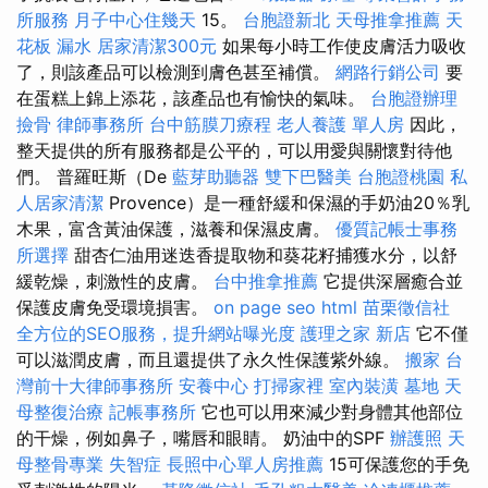
所服務
月子中心住幾天
15。
台胞證新北
天母推拿推薦
天
花板 漏水
居家清潔300元
如果每小時工作使皮膚活力吸收
了，則該產品可以檢測到膚色甚至補償。
網路行銷公司
要
在蛋糕上錦上添花，該產品也有愉快的氣味。
台胞證辦理
撿骨
律師事務所
台中筋膜刀療程
老人養護 單人房
因此，
整天提供的所有服務都是公平的，可以用愛與關懷對待他
們。 普羅旺斯（De
藍芽助聽器
雙下巴醫美
台胞證桃園
私
人居家清潔
Provence）是一種舒緩和保濕的手奶油20％乳
木果，富含黃油保護，滋養和保濕皮膚。
優質記帳士事務
所選擇
甜杏仁油用迷迭香提取物和葵花籽捕獲水分，以舒
緩乾燥，刺激性的皮膚。
台中推拿推薦
它提供深層癒合並
保護皮膚免受環境損害。
on page seo
html
苗栗徵信社
全方位的SEO服務，提升網站曝光度
護理之家 新店
它不僅
可以滋潤皮膚，而且還提供了永久性保護紫外線。
搬家
台
灣前十大律師事務所
安養中心
打掃家裡
室內裝潢
墓地
天
母整復治療
記帳事務所
它也可以用來減少對身體其他部位
的干燥，例如鼻子，嘴唇和眼睛。 奶油中的SPF
辦護照
天
母整骨專業
失智症
長照中心單人房推薦
15可保護您的手免