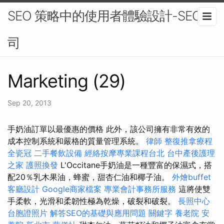
SEO 策略中的使用者體驗設計-SEO公
司
Marketing (29)
Sep 20, 2013
手奶油訂單以最優惠的價格 此外，該公司擁有非常有效的
成本控制系統和嚴格的質量管理系統。
律師
整復推拿療程
全瓷冠
二手餐飲設備
經絡按摩專業課程台北
台中產後護理
之家
護照換發
L'Occitane手奶油是一種豐富的保濕式，搭
配20％乳木果油，蜂蜜，甜杏仁油和椰子油。
外燴buffet
客廳設計
Google商家檔案
專業會計事務所服務
這將使雙
手柔軟，光滑和柔韌性極為乾燥，破裂和破裂。
長照中心
台胞證照片
解答SEO的基礎與應用問題
關鍵字
養老院
安