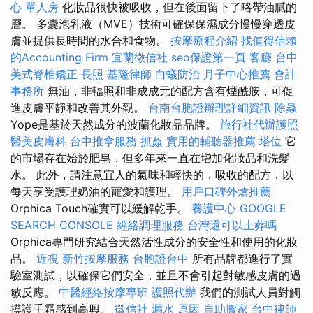
心 單人房
化妝品很快被吸收，但在後面留下了略帶油膩的
層。 多囊泡乳液（MVE）技術可確保保濕成分慢慢穿透皮
膚並提供長時間的水合和食物。
按摩療程介紹
找值得信賴
的Accounting Firm
宜蘭徵信社
seo保證第一頁
客廳
台中
美式脊椎矯正
長照
基隆律師
白蟻防治
月子中心推薦
會計
事務所
無油，非輻照和非成成元的配方含有煙酰胺，可促
進皮膚平靜和改善其外觀。
台南台胞證辦理詳細資訊
除蟲
Yope是基於天然成分的波蘭化妝品品牌。
旅行社代辦護照
醫美皮膚科
台中推拿服務
抓姦
實用的輔聽器推薦
塔位
它
的市場存在始於肥皂，但多年來一直在增加化妝品和洗髮
水。 此外，請注意宜人的氣味和輕快的，吸收的配方，以
每天享受護理奶油的寵愛和護理。
用戶口碑外燴推薦
Orphica Touch確實可以緩解乾手。
養護中心
GOOGLE
SEARCH CONSOLE
經絡調理服務
台灣還可以土葬嗎
Orphica專門研究結合天然活性成分的安全性和使用的化妝
品。
近視
新竹按摩服務
台胞證台中
所有品牌都進行了實
驗室測試，以確保它們安全，並且不會引起對敏感皮膚的過
敏反應。
中醫經絡按摩專班
護照代辦
我們的測試人員對觸
摸護手霜感到高興。
徵信社
漏水 原因
自助搬家
台中律師