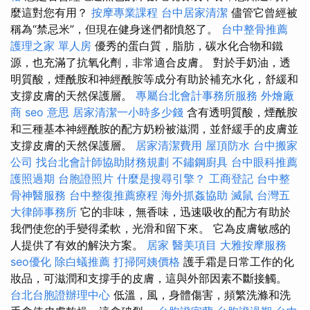
麼這對您有用？
按摩專業課程
台中居家清潔
儘管它曾經被
稱為“禁忌米”，但現在健身迷們都憤怒了。
台中整骨推薦
護理之家 單人房
優秀的蛋白質，脂肪，碳水化合物和鐵
源，也充滿了抗氧化劑，非常適合皮膚。 對於手奶油，透
明質酸，煙酰胺和神經酰胺等成分有助於補充水化，舒緩和
支撐皮膚的天然保護層。
專屬台北會計事務所服務
外燴廠
商
seo 意思
居家清潔一小時多少錢
含有透明質酸，煙酰胺
和三種基本神經酰胺的配方奶粉被滋潤，並舒緩手的皮膚並
支撐皮膚的天然保護層。
居家清潔費用
屋頂防水
台中搬家
公司
找台北會計師協助財務規劃
不鏽鋼廚具
台中眼科推薦
護照過期
台胞證照片
什麼是搜尋引擎？
工商登記
台中整
骨神醫服務
台中整復推薦療程
海外抓姦協助
滅鼠
台灣五
大律師事務所
它的非味，無香味，迅速吸收的配方有助於
我們使您的手變得柔軟，光滑和留下來。 它為皮膚敏感的
人提供了有效的解決方案。
居家
醫美項目
大雅按摩服務
seo優化
除白蟻推薦
打掃阿姨價格
護手霜是日常工作的化
妝品，可滋潤和支撐手的皮膚，這與外部因素不斷接觸。
台北台胞證辦理中心
低溫，風，身體傷害，頻繁洗滌和洗