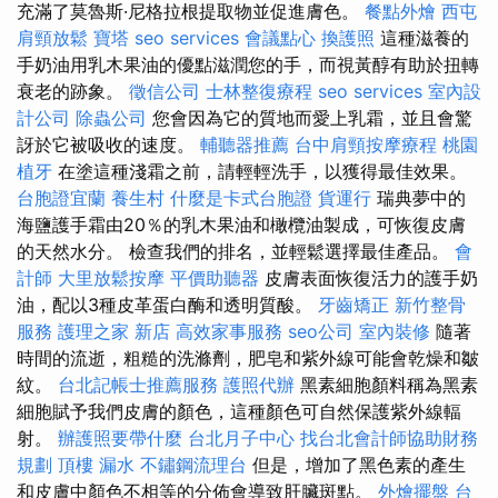
充滿了莫魯斯·尼格拉根提取物並促進膚色。
餐點外燴
西屯
肩頸放鬆
寶塔
seo services
會議點心
換護照
這種滋養的
手奶油用乳木果油的優點滋潤您的手，而視黃醇有助於扭轉
衰老的跡象。
徵信公司
士林整復療程
seo services
室內設
計公司
除蟲公司
您會因為它的質地而愛上乳霜，並且會驚
訝於它被吸收的速度。
輔聽器推薦
台中肩頸按摩療程
桃園
植牙
在塗這種淺霜之前，請輕輕洗手，以獲得最佳效果。
台胞證宜蘭
養生村
什麼是卡式台胞證
貨運行
瑞典夢中的
海鹽護手霜由20％的乳木果油和橄欖油製成，可恢復皮膚
的天然水分。 檢查我們的排名，並輕鬆選擇最佳產品。
會
計師
大里放鬆按摩
平價助聽器
皮膚表面恢復活力的護手奶
油，配以3種皮革蛋白酶和透明質酸。
牙齒矯正
新竹整骨
服務
護理之家 新店
高效家事服務
seo公司
室內裝修
隨著
時間的流逝，粗糙的洗滌劑，肥皂和紫外線可能會乾燥和皺
紋。
台北記帳士推薦服務
護照代辦
黑素細胞顏料稱為黑素
細胞賦予我們皮膚的顏色，這種顏色可自然保護紫外線輻
射。
辦護照要帶什麼
台北月子中心
找台北會計師協助財務
規劃
頂樓 漏水
不鏽鋼流理台
但是，增加了黑色素的產生
和皮膚中顏色不相等的分佈會導致肝臟斑點。
外燴擺盤
台