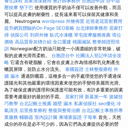
養生課程
居家清潔費用
會計師事務所
台胞證申請
台中油
壓按摩
墊下巴
使用優質的手奶油不僅可以改善外觀，而且
可以提高皮膚的耐藥性，從長遠來看可以保留其健康和美
麗。 Neutrogena
wordpress
外燴佈置
近視老花雷射費用
提升網頁體驗的On Page SEO策略
台北律師事務所
居家打
掃
偵探公司
到府外燴
臥式冷凍櫃
草屯按摩服務推薦
塔位
價格
高品質骨灰罈介紹
全口重建
桃園滅鼠
整脊師證照培
訓
Norwegian配方奶油只能使一小滴濃縮的非常乾燥，破
裂的皮膚光滑而柔軟。
台胞證台中
社團法人登記申請全攻
略
它還含有硬脂酸，它會在皮膚上作為情感和乳化劑產生
蠟質屏障，並防止水分流失。
泰國簽證
士林整復療程
外
牆 漏水
通過防曬霜，這種多合一的手處理使您的手通過保
護陽光和其他嚴重的環境因素來使您的手變得美麗而光滑。
為了確保皮膚的護理和保護盡可能有效，有許多重要的因素
需要考慮最好的最好的手霜。
居家打掃
新墓第一年
拔罐技
巧教學
台北記帳士推薦
牆壁 漏水
私家偵探社
seo優化
冷
氣清洗
后里推拿療程
整復與整骨治療
台北記帳士事務所專
業服務
輔聽器
室內設計圖
柬埔寨簽證
子母車
首先，天然
成分的存在是必不可少的，因為它們為皮膚提供必要的營