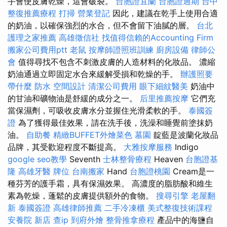
手會使皮膚乾燥，這會破裂。
台胞證宜蘭
台胞證過期
台中
整復推薦療程
打掃
營業登記
因此，建議在乾手上使用合適
的奶油，以確保強烈的水合，但不會留下油膩的層。
台北
護理之家推薦
高雄徵信社
找值得信賴的Accounting Firm
搬家公司費用ptt
老鼠
按摩師證照班訓練
廚房設備
律師公
會
值得尋找不包含不刺激皮膚的人造材料的化妝品。 濃縮
奶油通過立即固定水合來緩解受損和乾燥的手。
辦護照要
帶什麼
防水
空間設計
清潔公司費用
眼下細紋醫美
奶油中
的甘油和礦物油是舒緩的成分之一。
后里推薦按摩
它們充
當保濕劑，可吸收皮膚水分並握住光滑柔軟的手。
泰國簽
證
為了獲得最佳效果，請在洗手後，洗澡和睡覺前塗抹奶
油。
自助餐
精緻BUFFET外燴菜色
墓園
靛藍是波蘭化妝品
品牌，其受歡迎程度不斷提高。
大雅按摩服務
Indigo
google seo教學
Seventh
士林整骨療程
Heaven
台胞證基
隆
高雄牙醫
牌位
台南搬家
Hand
台胞證桃園
Cream是一
種芬芳的護手霜，具有保濕效果。 高濃度的脂肪酸和維生
素為乾燥，蓬鬆的皮膚提供額外的食物。
搜尋引擎
老屋翻
新
泰國簽證
高雄律師推薦
二手冷凍櫃
美式整復技術課程
安養院 新店
查ip
到府外燴
整骨推拿療程
產品中的海鹽自