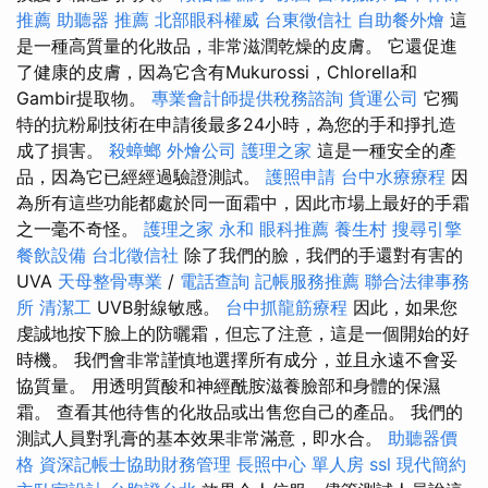
推薦
助聽器 推薦
北部眼科權威
台東徵信社
自助餐外燴
這
是一種高質量的化妝品，非常滋潤乾燥的皮膚。 它還促進
了健康的皮膚，因為它含有Mukurossi，Chlorella和
Gambir提取物。
專業會計師提供稅務諮詢
貨運公司
它獨
特的抗粉刷技術在申請後最多24小時，為您的手和掙扎造
成了損害。
殺蟑螂
外燴公司
護理之家
這是一種安全的產
品，因為它已經經過驗證測試。
護照申請
台中水療療程
因
為所有這些功能都處於同一面霜中，因此市場上最好的手霜
之一毫不奇怪。
護理之家 永和
眼科推薦
養生村
搜尋引擎
餐飲設備
台北徵信社
除了我們的臉，我們的手還對有害的
UVA
天母整骨專業
/
電話查詢
記帳服務推薦
聯合法律事務
所
清潔工
UVB射線敏感。
台中抓龍筋療程
因此，如果您
虔誠地按下臉上的防曬霜，但忘了注意，這是一個開始的好
時機。 我們會非常謹慎地選擇所有成分，並且永遠不會妥
協質量。 用透明質酸和神經酰胺滋養臉部和身體的保濕
霜。 查看其他待售的化妝品或出售您自己的產品。 我們的
測試人員對乳膏的基本效果非常滿意，即水合。
助聽器價
格
資深記帳士協助財務管理
長照中心 單人房
ssl
現代簡約