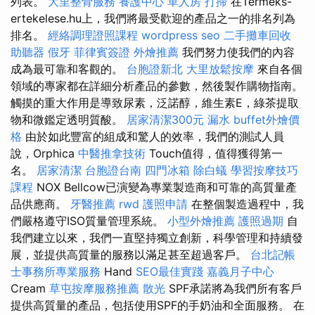
列表。
大里整骨服務
養護中心 單人房
打掃
在Termeks-
ertekelese.hu上，我們將最受歡迎的產品之一的排名列為
排名。
經絡調理證照課程
wordpress seo
二手攤車回收
助聽器
假牙
菲律賓簽證
外燴推薦
我們努力使我們的內容
成為最可靠和客觀的。
台胞證新北
大里放鬆按摩
來自各個
領域的專家都在詳細分析產品的參數，然後製作購物指南。
觸摸的重大作用是導致尿素，泛諾醇，維生素E，綠茶提取
物和微鑑定透明質酸。
居家清潔300元
漏水
buffet外燴價
格
由於如此豐富的組成和驚人的效率，我們的測試人員
說，Orphica
中醫推拿技術
Touch值得，值得獲得第一
名。
居家清潔
台胞證台南
四門冰箱
除白蟻
學習按摩技巧
課程
NOX Bellcow已演變為專業製造商和可靠的高質量產
品供應商。
牙醫推薦
rwd
護照申請
在整個製造過程中，我
們嚴格遵守ISO質量管理系統。
小型外燴推薦
護照過期
自
我們建立以來，我們一直堅持獨立創新，科學管理和持續發
展，並提供高質量的服務以滿足甚至超過客戶。
台北記帳
士事務所專業服務
Hand
SEO最佳實踐
嘉義月子中心
Cream
草屯按摩服務推薦
散光
SPF承諾將為我們所有客戶
提供高質量的產品，包括使用SPF的手奶油和全面服務。 在