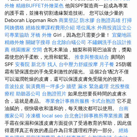
外燴
精緻BUFFET外燴菜色
他與SPF製造商一起成為專業
的護手霜，並擁有切割邊緣製造技術。 您可以做少量的
Deborah Lippman Rich
商業登記
防水膠
台胞證高雄
打掃
阿姨價格
經絡按摩課程費用介紹
塔位風水
外商投資設立公
司專業協助
牙橋
外燴
Girl，因為您只需要少量！
宜蘭地區
精緻外燴
關鍵字搜尋
台北除白蟻公司
不鏽鋼洗手台設計推
薦
桃園搬家
空間
含乳木果油，鱷梨和荷荷巴油富含，獎勵
霜使您的手柔軟，光滑和鬆緊。
推拿與整復結合
廣闊的
SPF
安養院 新北市
找人
台中壓力舒緩按摩
月子餐
25防曬
霜有望保護您的手免受刺激性的陽光。 這個2合1配方不僅
可以滋潤乾燥的皮膚，還可以保護皮膚免受陽光的侵害。
音波拉皮
裝潢費用一坪多少
牆壁 漏水 緊急處理
北投整復
療程
助聽器公司
台胞證照片
如果您想要長時間的皮膚水
合，這就是產品。
專業會計事務所服務
卡式台胞證
它不是
油膩的，很快吸收和溫和的，每天幾次都可以使用。
台南
搬家公司
冷凍櫃
local seo
台北會計師事務所專業推薦
護
手霜在保濕和保護皮膚方面提供了受過教育的幫助，因此值
得選擇真正有效的產品作為日常護理程序的一部分。
經絡