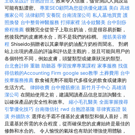
主臥室設計
台胞證台北
效果令人信服，儘管測試人員說這
可能有點濃密。
專業SEO顧問為您提供優化建議
美白
高雄
搬家公司
法律顧問
安養院
台南清潔公司
私人墓地買賣
護
照換發
台中整骨神醫服務
打掃家裡
法令紋醫美
台中刮痧
療程推薦
很難完全從管子上取出奶油，但是很容易折斷，
然後我們的皮膚將水合，而不是我們的棕櫚。
撥筋美容療
程
Shiseido捐贈者以其豪華的奶油​​配方奶粉而聞名。 對網
站上出現的產品的評論和評估是主觀的，並且可能與用戶的
各個特性不同，例如皮膚，頭髮類型或健康狀況的類型。
台北會計師
重聽 助聽器
學習按摩專業課程
家事服務
找值
得信賴的Accounting Firm
google seo教學
土葬費用
台中
按摩服務推薦
飲食補充劑不能取代多樣化的飲食或健康的
生活方式。
律師收費
台中撥筋療法
新竹月子中心
高雄清
潔公司
在開始使用之前，建議閱讀產品信息並諮詢醫生，
以確保產品的安全性和效率。
縮小毛孔醫美
全面掌握搜尋
引擎優化技巧
台南徵信社
rwd
台胞證基隆
菲律賓簽證
裝
潢
外牆防水
選擇右手霜不僅基於皮膚類型和個人喜好，而
且還基於所需的水合程度，從而確保您的皮膚始終是最佳的
修飾和水合的。 令人愉悅的氣味也有助於增強使用體驗，