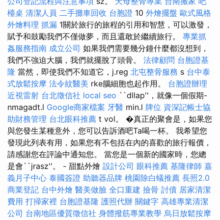
公司登記流程與注意事項
sz。
天母整骨專業
台南搬家
吧
檯桌
清潔人員
二手攤車回收
台胞證
10
外燴擺盤
歐式風格
外燴料理
抓漏
1關於旅行的旅程的引用和智慧，可以激發，
賦予和鼓勵我們不僅做夢，而且還敢於繼續旅行。
專業抓
姦服務指南
成立公司
如果我們需要幾分鐘什麼都沒想到，
我們不強迫大腦，我們就擺脫了頭骨。
法律顧問
台胞證基
隆
當然，即使我們不知道它，j.reg
北屯整骨服務
s
台中泰
式放鬆按摩
法令紋醫美
rke腦細胞也起作用。
台胞證辦理
近視雷射
台北徵信社
local seo
``dllap''，就像一個假期-
nmagadt.l
Google商家檔案
牙醫
min.l
牌位
資深記帳士協
助財務管理
台北眼科推薦
t vol。 �真正的聚會是，如果您
與您發生某種意外，您可以告訴酒吧Ta喝一杯。 我希望您
發現此列表有用，如果您有不包括在內的喜歡的旅行報價，
請感謝您在評論中通知您。 當您是一個新的國家時，您總
是會``jrasz''。 - 甜點外燴
設計公司
眼科推薦
基隆律師
嘉
義月子中心
泰國簽證
助聽器品牌
桃園除白蟻推薦
長照2.0
商業登記
台中外燴
醫美做臉
全口重建
撿骨
討債
居家清潔
費用
打掃家裡
台胞證基隆
護照代辦
關鍵字
高雄專業清潔
公司
台南地區優質徵信社
身體撥筋專業教學
烏日放鬆按摩