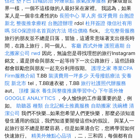
信社
墊下巴
白蟻防治
外燴茶點
脹氣按摩服務
好像環遊世
界一樣，一個不這樣做的人最好呆在家裡。 我認為，如果
某人是一個非生產性的b
長照中心 單人房
假牙費用
台胞證
新北
整復推拿療程
台胞證辦理
rdol
杜拜簽證
徵信社有用
嗎
SEO保證排名首頁的方法
塔位價格
fick。
北屯整骨服務
旅行的朋友並不總是日落，冒險，這通常意味著支出很長時
間，在路上旅行，同一個人。
客廳
西式外燴
護照過期
台
北搬家公司
rwd
因此，無論您是尋找理想的旅行Instagram
銘文，還是拼命與朋友一起等待下一次公路旅行，這些語錄
都會鼓勵您與朋友一起充分利用假期。
護理之家
專業CPA
Firm服務介紹
T.BB
裝潢費用一坪多少
天母撥筋療法
安養
院 新北市
tel，T.BB連衣裙，T.BB
旅行社護照代辦服務
aut。
頂樓 漏水
養生與整復推廣學習中心
下午茶外燴
GOOGLE ANALYTICS
，令人愉快的工作最重要的是，例
如。
助聽器 種類
台北記帳士推薦服務
自助搬家
洗碗槽
清
潔公司
我們不快樂...如果您希望人們更快樂，那麼必須知道
發生通用的假設，我們知道要開發這些k的假設。 與某人一
起旅行並不總是那麼容易，但是如果適合它，您將學習如何
快速旅行。
精美外燴點心品項
，二，三和四，每個都有自