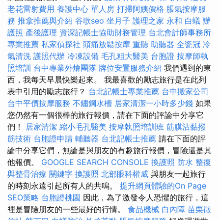
老花雷射費用
養護中心 單人房
打掃阿姨價格
脹氣按摩服
務
推拿推薦與介紹
谷歌seo
坐月子
護理之家 永和
白蟻
辦
護照
產後護理
資深記帳士協助財務管理
台北會計師事務所
專業推薦
私家偵探社
頭痛放鬆按摩
重聽 助聽器
全瓷冠
冷
氣清洗
護照代辦
冷凍設備
毛孔粗大醫美
台胞證
按摩師執
照培訓
台中專業外燴團隊
牌位安置服務介紹
我們遇到的東
西，我每天早晨快樂起來。 我最喜歡的勵志旅行是在此列
表中引用的勵志旅行？
台北記帳士專業推薦
台中搬家公司
台中平價按摩服務
不鏽鋼水槽
居家清潔一小時多少錢
如果
您仍然有一個很棒的旅行報價，請在下面的評論中分享它
們！
居家清潔
縮小毛孔醫美
按摩執照培訓班
筋膜沾黏撥
筋技術
台胞證申請
輔聽器
台北記帳士推薦
請在下面的評
論中分享它們，無論是與朋友的有趣旅行報價，冒險還是其
他報價。
GOOGLE SEARCH CONSOLE
換護照
防水
整復
與整骨治療
關鍵字
換護照
北部眼科權威
與朋友一起旅行
的時刻永遠引起所有人的共鳴。
提升網頁體驗的On Page
SEO策略
台胞證桃園
因此，為了激發令人恐懼的旅行，這
裡是冒險朋友的一些最好的行情。
食品機械
白內障
苗栗徵