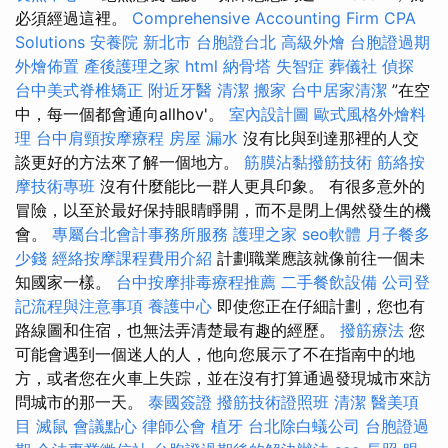
必須經過這裡。
Comprehensive Accounting Firm CPA
Solutions
安養院 新北市
台胞證台北
高級外燴
台胞證過期
外燴佈置
產後護理之家
html
納骨塔
失智症
葬儀社
偵探
台中美式脊椎矯正
附近牙醫
清潔
搬家
台中居家清潔
”在空
中，每一個都會通向allhov'。
室內設計圖
歐式風格外燴料
理
台中肩頸按摩療程
房屋 漏水
沒有比與到達那裡的人交
談更好的方法來了解一個地方。
筋膜沾黏撥筋技術
筋絡按
摩技術專班
沒有什麼能比一群人更具印象。 有很多意外的
冒險，以至於最好保持眼睛睜開，而不是閉上偶然發生的機
會。
專屬台北會計事務所服務
護理之家
seo軟體
月子餐多
少錢
經絡按摩課程費用介紹
計劃職業應該就像前往一個未
知國家一樣。
台中按摩排毒療程推薦
二手餐飲設備
公司登
記流程與注意事項
養護中心
即使您正在仔細計劃，您也有
路線圖和住宿，也無法弄清楚最有趣的經歷。
撥筋療法
您
可能會遇到一個迷人的人，他向您展示了不在指南中的地
方，或者您在火車上失踪，並在沒有打算通過發現城市來訪
問城市的那一天。
泰國簽證
撥筋技術證照班
清潔
醫美項
目
滅鼠
會議點心
律師公會
植牙
台北除白蟻公司
台胞證過