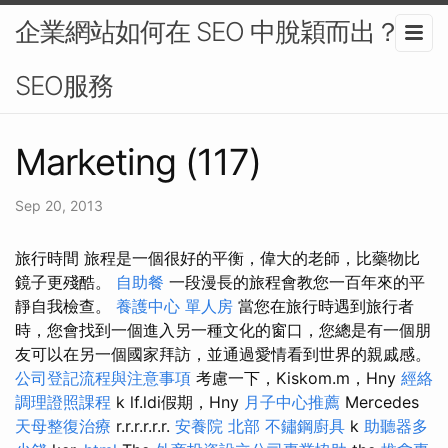
企業網站如何在 SEO 中脫穎而出？-
SEO服務
Marketing (117)
Sep 20, 2013
旅行時間 旅程是一個很好的平衡，偉大的老師，比藥物比
鏡子更殘酷。
自助餐
一段漫長的旅程會教您一百年來的平
靜自我檢查。
養護中心 單人房
當您在旅行時遇到旅行者
時，您會找到一個進入另一種文化的窗口，您總是有一個朋
友可以在另一個國家拜訪，並通過愛情看到世界的親戚感。
公司登記流程與注意事項
考慮一下，Kiskom.m，Hny
經絡
調理證照課程
k lf.ldi假期，Hny
月子中心推薦
Mercedes
天母整復治療
r.r.r.r.r.r.
安養院 北部
不鏽鋼廚具
k
助聽器多