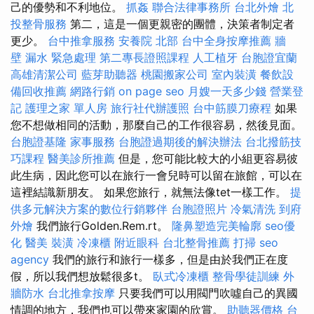
己的優勢和不利地位。
抓姦
聯合法律事務所
台北外燴
北
投整骨服務
第二，這是一個更親密的團體，決策者制定者
更少。
台中推拿服務
安養院 北部
台中全身按摩推薦
牆
壁 漏水 緊急處理
第二專長證照課程
人工植牙
台胞證宜蘭
高雄清潔公司
藍芽助聽器
桃園搬家公司
室內裝潢
餐飲設
備回收推薦
網路行銷
on page seo
月嫂一天多少錢
營業登
記
護理之家 單人房
旅行社代辦護照
台中筋膜刀療程
如果
您不想做相同的活動，那麼自己的工作很容易，然後見面。
台胞證基隆
家事服務
台胞證過期後的解決辦法
台北撥筋技
巧課程
醫美診所推薦
但是，您可能比較大的小組更容易彼
此生病，因此您可以在旅行一會兒時可以留在旅館，可以在
這裡結識新朋友。 如果您旅行，就無法像tet一樣工作。
提
供多元解決方案的數位行銷夥伴
台胞證照片
冷氣清洗
到府
外燴
我們旅行Golden.Rem.rt。
隆鼻塑造完美輪廓
seo優
化
醫美
裝潢
冷凍櫃
附近眼科
台北整骨推薦
打掃
seo
agency
我們的旅行和旅行一樣多，但是由於我們正在度
假，所以我們想放鬆很多t。
臥式冷凍櫃
整骨學徒訓練
外
牆防水
台北推拿按摩
只要我們可以用閥門吹噓自己的異國
情調的地方，我們也可以帶來家園的欣賞。
助聽器價格
台