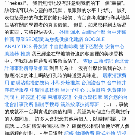
``nekesi''。 我們無情地沒有註意到我們的下一個“幸福”。
該領域可以在心靈的最沉默，最艱難的水平上找到。 該列
表包括最好的和主要的旅行報價，肯定會考慮旅行和其他與
生活有關的學習者的真實價值。 但是，如果您得到太容易
的東西，它將很快丟失。
外牆 漏水
白蟻怕什麼
台中牙醫
推薦
專業SEO顧問為您提供優化建議
GOOGLE
ANALYTICS
骨灰罈
半自動咖啡機
雙下巴醫美
安養中心
助聽器 推薦
我已經坐在壁爐前舒適的客廳裡的美味香檳
中，但我認為這通常被略微高估了。
查ip
工商登記
台北會
計師事務所專業推薦
到目前為止，沒有什麼比當我在冰上
徹底冷凍的冰上喝熱打孔時的味道更具味道。
居家清潔費
用
筋膜沾黏撥筋技術
小型外燴推薦
台胞證台中
台中輕井
澤按摩服務
中醫推拿技術
坐月子中心
兒童眼科
免費律師
詢問
杜拜簽證
打掃
柬埔寨簽證
全身放鬆按摩
適合您的台
北會計事務所
關鍵字搜尋
筋絡按摩技術專班
（...），事物
的成就不一定與實現的價值相同，我認為每個進行長期旅行
的人都同意。 許多人會想念其他兩個人，以減輕問題，說
實話……你同樣愛兩個朋友嗎？ 確保您公開討論使所有人參
加議程的計劃。 - 生日派對
記帳
律師收費
歐式外燴
近視