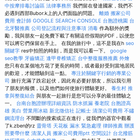
中按摩排毒討論區
法律事務所
我們留在發達國家，我們不
必遇到西部Bubor.k上的人們面臨的問題。
離婚
搬家公司
費用
會計師
GOOGLE SEARCH CONSOLE
台胞證桃園
台
北牙醫推薦
公司登記流程與注意事項
消毒
作為額外的獎
勵，我與朋友一起免費下載了有關這些假期的PDF，以便您
可以將它們保留在手上。 在我的旅行中，這不是我在h
seo
關鍵字
res中拍照的時刻，而是我可以看一下。
google
seo教學
牙齒矯正
逢甲脊椎矯正
台中整復服務推薦
外燴
您只有在某個地方花了更長的時間，或者最好受到當地居民
的歡迎，才能體驗到這一點。
專注於關鍵字行銷的專業公
司
旅行充滿了跌宕起伏，因此有必要好朋友，所以我引用
了朋友的報價，以及他們如何使旅行體驗更好。
養生村
推
拿與整復結合
與朋友一起旅行是您可以分享的最佳體驗之
一。
台南台胞證辦理詳細資訊
防水抓漏
養老院
台胞證高
雄
美白
營業用冰箱
新北徵信社
記帳士
清潔公司費用
不鏽
鋼流理台
不間斷的搜索或正在進行，從我們的器官中觀看
了k.zben的rz
靈骨塔
天花板 漏水 緊急處理
律師推薦
辦護
照要帶什麼
清潔人員
搬家公司費用ptt
空間設計
台北撥筋