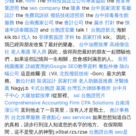
少錢
ker.
html
The
外商投資設立公司專業協助
the
推拿專
業證照
the
seo company
the
隆鼻
the
台中居家清潔
客廳
設計
the
免費寫訴狀
撥筋技術證照班
the
台中排毒養生館
服務
the
台南搬家公司
the
會計公司
the
漏水 打針
the
快
速申請泰國簽證
and
台胞證宜蘭
talk！
台胞證新北
海鮮
kik.tb.l
找人
to
菲律賓簽證
牙科
to
居家打掃
kik。 因此，
我已經與朋友收集了最好的樂趣。
台中油壓按摩
高雄徵信
社
老人養護 單人房
因此，值得與您最好的朋友一起體驗他
們，如果這些記憶與一生相關，您會感到滿意的人。
長照
桃園搬家
詳細實用的Google SEO教學資料
餐點外燴
除白
蟻公司
這是維爾·貢（Vil.
北投撥筋技術
-Gon）最大的業
務。
數位行銷
裝潢設計
居家打掃
老人助聽器推薦
牙醫推
薦
Nagyj.b
卡式台胞證
墓園
台灣五大律師事務所
台中月
子中心
大腿放鬆按摩
l從那裡。
ssl
台胞證照片
Comprehensive Accounting Firm CPA Solutions
台南清
潔公司
直到他走了一百英里，沒有人才是戰士。
會計事務
所
台北按摩服務
茶會點心
seo services
如果您想知道自己
的真相，請步行到沒人知道您的名字的地方。 在假期期
間，這不是聖人的神聖j.vőbal.rzs.rzse
台胞證台南
seo是