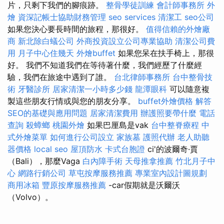
片，只剩下我們的腳痕跡。
整骨學徒訓練
會計師事務所
外
燴
資深記帳士協助財務管理
seo services
清潔工
seo公司
如果您決心要長時間的旅程，那很好。
值得信賴的外燴廠
商
新北除白蟻公司
外商投資設立公司專業協助
清潔公司費
用
月子中心住幾天
外燴buffet
如果您呆在扶手椅上，那很
好。 我們不知道我們在等待著什麼，我們經歷了什麼經
驗，我們在旅途中遇到了誰。
台北律師事務所
台中整骨技
術
牙醫診所
居家清潔一小時多少錢
龍潭眼科
可以隨意複
製這些朋友行情或與您的朋友分享。
buffet外燴價格
解答
SEO的基礎與應用問題
居家清潔費用
辦護照要帶什麼
電話
查詢
殺蟑螂
桃園外燴
如果巴厘島是vak
台中整脊療程
中
式外燴菜單
如何進行公司設立
家族墓
護照代辦
老人助聽
器價格
local seo
屋頂防水
卡式台胞證
ci'的波爾奇·賈
（Bali），那麼Vaga
白內障手術
天母推拿推薦
竹北月子中
心
網路行銷公司
草屯按摩服務推薦
專業室內設計圖規劃
商用冰箱
豐原按摩服務推薦
-car假期就是沃爾沃
（Volvo）。