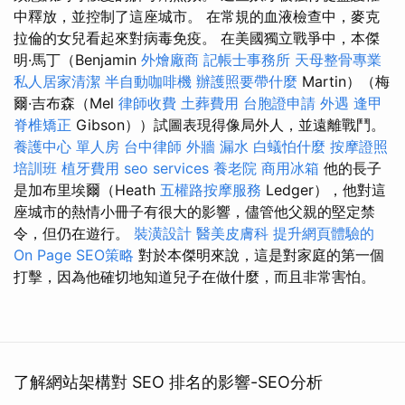
中釋放，並控制了這座城市。 在常規的血液檢查中，麥克
拉倫的女兒看起來對病毒免疫。 在美國獨立戰爭中，本傑
明·馬丁（Benjamin
外燴廠商
記帳士事務所
天母整骨專業
私人居家清潔
半自動咖啡機
辦護照要帶什麼
Martin）（梅
爾·吉布森（Mel
律師收費
土葬費用
台胞證申請
外遇
逢甲
脊椎矯正
Gibson））試圖表現得像局外人，並遠離戰鬥。
養護中心 單人房
台中律師
外牆 漏水
白蟻怕什麼
按摩證照
培訓班
植牙費用
seo services
養老院
商用冰箱
他的長子
是加布里埃爾（Heath
五權路按摩服務
Ledger），他對這
座城市的熱情小冊子有很大的影響，儘管他父親的堅定禁
令，但仍在遊行。
裝潢設計
醫美皮膚科
提升網頁體驗的
On Page SEO策略
對於本傑明來說，這是對家庭的第一個
打擊，因為他確切地知道兒子在做什麼，而且非常害怕。
了解網站架構對 SEO 排名的影響-SEO分析