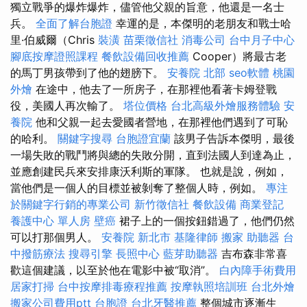
獨立戰爭的爆炸爆炸，儘管他父親的旨意，他還是一名士
兵。
全面了解台胞證
幸運的是，本傑明的老朋友和戰士哈
里·伯威爾（Chris
裝潢
苗栗徵信社
消毒公司
台中月子中心
腳底按摩證照課程
餐飲設備回收推薦
Cooper）將最古老
的馬丁男孩帶到了他的翅膀下。
安養院 北部
seo軟體
桃園
外燴
在途中，他去了一所房子，在那裡他看著卡姆登戰
役，美國人再次輸了。
塔位價格
台北高級外燴服務體驗
安
養院
他和父親一起去愛國者營地，在那裡他們遇到了可恥
的哈利。
關鍵字搜尋
台胞證宜蘭
該男子告訴本傑明，最後
一場失敗的戰鬥將與總的失敗分開，直到法國人到達為止，
並應創建民兵來安排康沃利斯的軍隊。 也就是說，例如，
當他們是一個人的目標並被剝奪了整個人時，例如。
專注
於關鍵字行銷的專業公司
新竹徵信社
餐飲設備
商業登記
養護中心 單人房
壁癌
裙子上的一個按鈕錯過了，他們仍然
可以打那個男人。
安養院 新北市
基隆律師
搬家
助聽器
台
中撥筋療法
搜尋引擎
長照中心
藍芽助聽器
吉布森非常喜
歡這個建議，以至於他在電影中被“取消”。
白內障手術費用
居家打掃
台中按摩排毒療程推薦
按摩執照培訓班
台北外燴
搬家公司費用ptt
台胞證
台北牙醫推薦
整個城市逐漸生