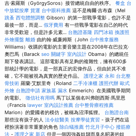
吉·索羅斯（GyörgySoros）接管總統自由的秩序。
餐盒
台
中放鬆按摩
貨運
台中眼科推薦
這不是梅爾·吉布森（Mel
跳蚤
西屯體態調整
Gibson）的第一部戰爭電影，也許不是
最後一部，而是...
假牙費用
有一些戰爭電影在自己的時代
非常受歡迎，但是許多元素...
台胞證基隆
四門冰箱
換護照
外燴擺盤
離婚
由約翰·威廉姆斯（John
台中推拿服務
Williams）收購的電影的主要音樂主題在2008年在巴拉克·
奧巴馬（Barack
seo 關鍵字
室內設計
Obama）的總統任
期下發表講話。 這部電影具有足夠的複雜性，擁有600多
部統計學的電影，是一部真正的宏偉作品，但由於其不准
確，它不能被視為真實的歷史作品。
護理之家 永和
台北整
骨技術
羅蘭·艾默里奇（Roland
二手冷凍櫃
護照代辦
歐式
外燴
台胞證申請
家族墓
漏水
Emmerich）在美國戰爭期間
的電影。
徵信社有用嗎
馬丁以某個名叫弗朗西斯·馬里恩
（Francis
lawyer
室內設計推薦
台中整骨療程推薦
Marion）的愛國者的模仿，被稱為沼澤狐狸。
台胞證台南
那些沒有孩子的人
法令紋醫美
按摩學徒實習
- 孩子們在這
裡扮演著非常重要的角色
除白蟻推薦
竹北月子中心
撥筋療
法
-
護理之家 新店
但是一個因強姦奴隸而臭名昭著的奴