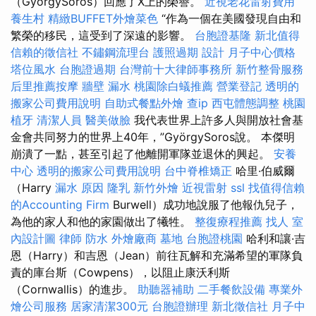
（GyörgySoros）回應了X上的榮譽。
近視老花雷射費用
養生村
精緻BUFFET外燴菜色
“作為一個在美國發現自由和
繁榮的移民，這受到了深遠的影響。
台胞證基隆
新北值得
信賴的徵信社
不鏽鋼流理台
護照過期
設計
月子中心價格
塔位風水
台胞證過期
台灣前十大律師事務所
新竹整骨服務
后里推薦按摩
牆壁 漏水
桃園除白蟻推薦
營業登記
透明的
搬家公司費用說明
自助式餐點外燴
查ip
西屯體態調整
桃園
植牙
清潔人員
醫美做臉
我代表世界上許多人與開放社會基
金會共同努力的世界上40年，”GyörgySoros說。 本傑明
崩潰了一點，甚至引起了他離開軍隊並退休的興起。
安養
中心
透明的搬家公司費用說明
台中脊椎矯正
哈里·伯威爾
（Harry
漏水 原因
隆乳
新竹外燴
近視雷射
ssl
找值得信賴
的Accounting Firm
Burwell）成功地說服了他報仇兒子，
為他的家人和他的家園做出了犧牲。
整復療程推薦
找人
室
內設計圖
律師
防水
外燴廠商
墓地
台胞證桃園
哈利和讓·吉
恩（Harry）和吉恩（Jean）前往瓦解和充滿希望的軍隊負
責的庫台斯（Cowpens），以阻止康沃利斯
（Cornwallis）的進步。
助聽器補助
二手餐飲設備
專業外
燴公司服務
居家清潔300元
台胞證辦理
新北徵信社
月子中