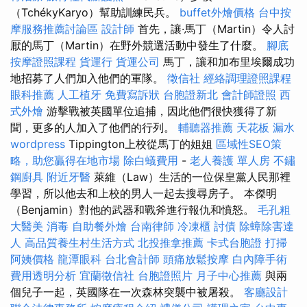
（TchékyKaryo）幫助訓練民兵。
buffet外燴價格
台中按
摩服務推薦討論區
設計師
首先，讓·馬丁（Martin）令人討
厭的馬丁（Martin）在野外競選活動中發生了什麼。
腳底
按摩證照課程
貨運行
貨運公司
馬丁，讓和加布里埃爾成功
地招募了人們加入他們的軍隊。
徵信社
經絡調理證照課程
眼科推薦
人工植牙
免費寫訴狀
台胞證新北
會計師證照
西
式外燴
游擊戰被英國單位追捕，因此他們很快獲得了新
聞，更多的人加入了他們的行列。
輔聽器推薦
天花板 漏水
wordpress
Tippington上校從馬丁的姐姐
區域性SEO策
略，助您贏得在地市場
除白蟻費用
-
老人養護 單人房
不鏽
鋼廚具
附近牙醫
萊維（Law）生活的一位保皇黨人民那裡
學習，所以他去和上校的男人一起去搜尋房子。 本傑明
（Benjamin）對他的武器和戰斧進行報仇和憤怒。
毛孔粗
大醫美
消毒
自助餐外燴
台南律師
冷凍櫃
討債
除蟑除害達
人
高品質養生村生活方式
北投推拿推薦
卡式台胞證
打掃
阿姨價格
龍潭眼科
台北會計師
頭痛放鬆按摩
白內障手術
費用透明分析
宜蘭徵信社
台胞證照片
月子中心推薦
與兩
個兒子一起，英國隊在一次森林突襲中被屠殺。
客廳設計