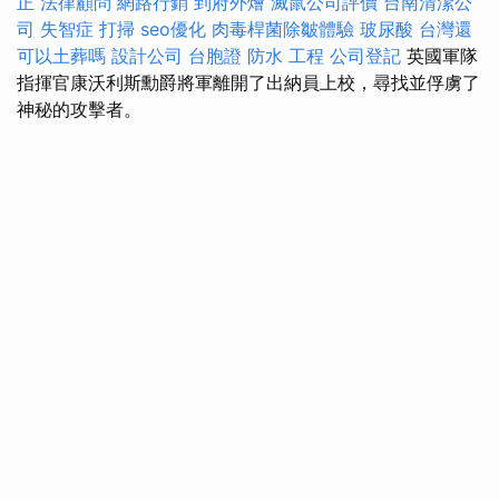
正
法律顧問
網路行銷
到府外燴
滅鼠公司評價
台南清潔公
司
失智症
打掃
seo優化
肉毒桿菌除皺體驗
玻尿酸
台灣還
可以土葬嗎
設計公司
台胞證
防水 工程
公司登記
英國軍隊
指揮官康沃利斯勳爵將軍離開了出納員上校，尋找並俘虜了
神秘的攻擊者。