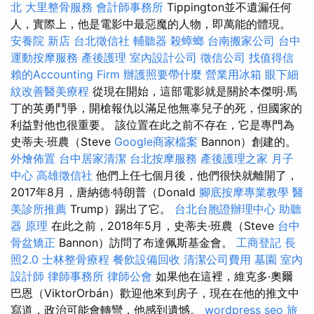
北
大里整骨服務
會計師事務所
Tippington並不遺漏任何
人，實際上，他是電影中最惡魔的人物，即萬能的體現。
安養院 新店
台北徵信社
輔聽器
殺蟑螂
台南搬家公司
台中
運動按摩服務
產後護理
室內設計公司
徵信公司
找值得信
賴的Accounting Firm
辦護照要帶什麼
營業用冰箱
眼下細
紋改善醫美療程
從現在開始，這部電影就是關於本傑明·馬
丁的英勇鬥爭，開槍報仇以滿足他無辜兒子的死，但國家的
利益對他也很重要。 該位置在此之前不存在，它是專門為
史蒂夫·班農（Steve
Google商家檔案
Bannon）創建的。
外燴佈置
台中居家清潔
台北按摩服務
產後護理之家 月子
中心
高雄徵信社
他們上任七個月後，他們很快就離開了，
2017年8月，唐納德·特朗普（Donald
腳底按摩專業教學
醫
美診所推薦
Trump）踢出了它。
台北台胞證辦理中心
助聽
器 原理
在此之前，2018年5月，史蒂夫·班農（Steve
台中
骨盆矯正
Bannon）訪問了布達佩斯基金會。
工商登記
長
照2.0
士林整骨療程
餐飲設備回收
清潔公司費用
墓園
室內
設計師
律師事務所
律師公會
如果他在這裡，維克多·奧爾
巴恩（ViktorOrbán）歡迎他來到房子，現在在他的推文中
寫道，政治可能會轉彎，他感到遺憾。
wordpress seo
旅