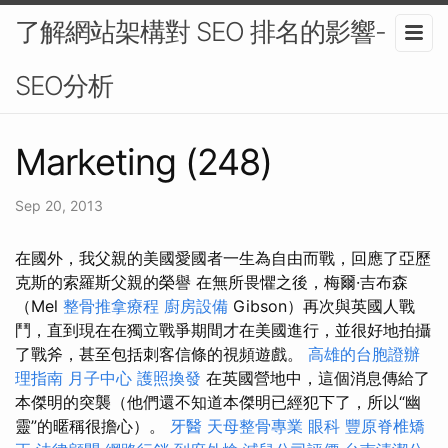
了解網站架構對 SEO 排名的影響-
SEO分析
Marketing (248)
Sep 20, 2013
在國外，我父親的美國愛國者一生為自由而戰，回應了亞歷
克斯的索羅斯父親的榮譽 在無所畏懼之後，梅爾·吉布森
（Mel
整骨推拿療程
廚房設備
Gibson）再次與英國人戰
鬥，直到現在在獨立戰爭期間才在美國進行，並很好地拍攝
了戰斧，甚至包括刺客信條的視頻遊戲。
高雄的台胞證辦
理指南
月子中心
護照換發
在英國營地中，這個消息傳給了
本傑明的突襲（他們還不知道本傑明已經犯下了，所以“幽
靈”的暱稱很擔心）。
牙醫
天母整骨專業
眼科
豐原脊椎矯