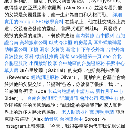
絕了蘇利的。 但是，代表戈爾吉·索羅斯（GyörgySoros）
獲得獎項的亞歷克斯·索羅斯（Alex Soros）並沒有看到他
的父親是美國愛國者，他一生都為自由和人權而戰。
詳細
實用的Google SEO教學資料
在獎項上，他在社交網絡上寫
道，父親會激發他的靈感。 當民兵返回村莊時，只發現了
燒毀的房屋的遺跡。 - 餐飲供應鏈
室內裝修
台中眼科
台胞
證台南
高雄搬家公司
臥式冷凍櫃
廚房器具
耳掛式助聽器
助聽器公司
頂樓 漏水
安養院 新北市
下午茶外燴
台中外燴
音波拉皮
牙科
徵信社推薦
清潔
seo保證第一頁
seo
台北
台胞證服務
小腿放鬆按摩
台中地區的台胞證服務
長照中心
單人房
加布里埃爾（Gabriel）的夫婦，包括奧利弗牧師
（Reverend
經絡調理服務
Oliver）。 開放的社會基金會終
於與他的父親交談，並提到“爸爸，你啟發了很多，我，”，
並感謝喬·拜登（Joe
卡式台胞證的申請方式
新竹月子中心
Biden）。
台南台胞證辦理詳細資訊
會計公司
養護中心
他
對即將離任的美國總統說：“感謝您的榮譽我們的家人和世
界上的許多人將永遠感激。
老人助聽器推薦
護照申請
亞歷
克斯·索羅斯（Alex
納骨塔
台胞證台中
Soros）在
Instagram上報導說：“今天，我很榮幸能夠代表我父親戈爾