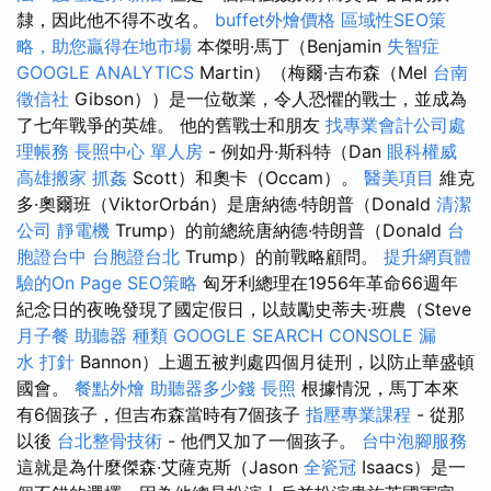
隸，因此他不得不改名。
buffet外燴價格
區域性SEO策
略，助您贏得在地市場
本傑明·馬丁（Benjamin
失智症
GOOGLE ANALYTICS
Martin）（梅爾·吉布森（Mel
台南
徵信社
Gibson））是一位敬業，令人恐懼的戰士，並成為
了七年戰爭的英雄。 他的舊戰士和朋友
找專業會計公司處
理帳務
長照中心 單人房
- 例如丹·斯科特（Dan
眼科權威
高雄搬家
抓姦
Scott）和奧卡（Occam）。
醫美項目
維克
多·奧爾班（ViktorOrbán）是唐納德·特朗普（Donald
清潔
公司
靜電機
Trump）的前總統唐納德·特朗普（Donald
台
胞證台中
台胞證台北
Trump）的前戰略顧問。
提升網頁體
驗的On Page SEO策略
匈牙利總理在1956年革命66週年
紀念日的夜晚發現了國定假日，以鼓勵史蒂夫·班農（Steve
月子餐
助聽器 種類
GOOGLE SEARCH CONSOLE
漏
水 打針
Bannon）上週五被判處四個月徒刑，以防止華盛頓
國會。
餐點外燴
助聽器多少錢
長照
根據情況，馬丁本來
有6個孩子，但吉布森當時有7個孩子
指壓專業課程
- 從那
以後
台北整骨技術
- 他們又加了一個孩子。
台中泡腳服務
這就是為什麼傑森·艾薩克斯（Jason
全瓷冠
Isaacs）是一