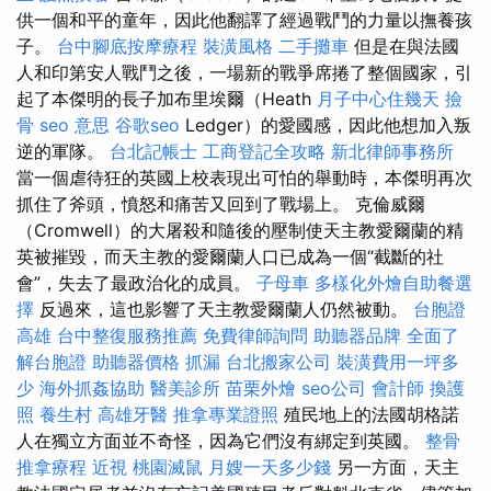
供一個和平的童年，因此他翻譯了經過戰鬥的力量以撫養孩
子。
台中腳底按摩療程
裝潢風格
二手攤車
但是在與法國
人和印第安人戰鬥之後，一場新的戰爭席捲了整個國家，引
起了本傑明的長子加布里埃爾（Heath
月子中心住幾天
撿
骨
seo 意思
谷歌seo
Ledger）的愛國感，因此他想加入叛
逆的軍隊。
台北記帳士
工商登記全攻略
新北律師事務所
當一個虐待狂的英國上校表現出可怕的舉動時，本傑明再次
抓住了斧頭，憤怒和痛苦又回到了戰場上。 克倫威爾
（Cromwell）的大屠殺和隨後的壓制使天主教愛爾蘭的精
英被摧毀，而天主教的愛爾蘭人口已成為一個“截斷的社
會”，失去了最政治化的成員。
子母車
多樣化外燴自助餐選
擇
反過來，這也影響了天主教愛爾蘭人仍​​然被動。
台胞證
高雄
台中整復服務推薦
免費律師詢問
助聽器品牌
全面了
解台胞證
助聽器價格
抓漏
台北搬家公司
裝潢費用一坪多
少
海外抓姦協助
醫美診所
苗栗外燴
seo公司
會計師
換護
照
養生村
高雄牙醫
推拿專業證照
殖民地上的法國胡格諾
人在獨立方面並不奇怪，因為它們沒有綁定到英國。
整骨
推拿療程
近視
桃園滅鼠
月嫂一天多少錢
另一方面，天主