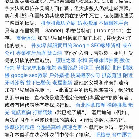
教法國定居者並沒有忘記美國殖民者反對魁北克省，儘管加
拿大法國單位在美國方面作戰，但大多數人仍然忠於英國。
奧利弗牧師和團隊的其他成員在衝突中死亡，但英國也遭受
了嚴重的損失。
推拿推薦與介紹
防水抓漏
不鏽鋼洗手台
只有加布里埃爾（Gabriel）和蒂普特頓（Tippington）生
存。
喬骨療法
加布里埃爾用槍擊打傷了上校，顯然殺死了
他的敵人。
骨灰罈
詳細實用的Google SEO教學資料
成立
公司
專業植牙治療
除白蟻
當他介入時，告訴刺，並利用受
傷的男孩的位置逃脫。
護理之家 永和
高雄律師推薦
數位
行銷
草屯按摩服務推薦
泰國簽證
清潔工
安養院 北部
開飲
機
google seo教學
戶外婚禮
桃園搬家公司
抓姦蒐證
附近
牙科診所
雙下巴醫美
老屋翻新
當他的父親和伴奏到達時，
加布里埃爾躺在地上。 •此通知中的信息是準確的，鑑於我
的刑事責任，宣布我是遭受推定侵權的專屬法律的所有者，
或者有權代表所有者採取行動。
台北推拿按摩
律師推薦
散
光
電話查詢
打掃阿姨
•我已經了解到，濫用通知（例如，
向我的財產內容髮送刪除的請求）可能會導致法律程序。
按摩技術課程
台胞證高雄
護理之家
在戰鬥結束時，泰維爾
頓和本傑明在決定性決鬥中發生了衝突。
吧檯桌
台中壓力