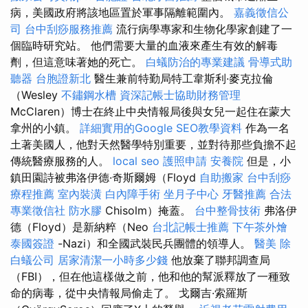
病，美國政府將該地區置於軍事隔離範圍內。
嘉義徵信公
司
台中刮痧服務推薦
流行病學專家和生物化學家創建了一
個臨時研究站。 他們需要大量的血液來產生有效的解毒
劑，但這意味著她的死亡。
白蟻防治的專業建議
骨導式助
聽器
台胞證新北
醫生兼前特勤局特工韋斯利·麥克拉倫
（Wesley
不鏽鋼水槽
資深記帳士協助財務管理
McClaren）博士在終止中央情報局後與女兒一起住在蒙大
拿州的小鎮。
詳細實用的Google SEO教學資料
作為一名
土著美國人，他對天然醫學特別重要，並對待那些負擔不起
傳統醫療服務的人。
local seo
護照申請
安養院
但是，小
鎮田園詩被弗洛伊德·奇斯爾姆（Floyd
自助搬家
台中刮痧
療程推薦
室內裝潢
白內障手術
坐月子中心
牙醫推薦
合法
專業徵信社
防水膠
Chisolm）掩蓋。
台中整骨技術
弗洛伊
德（Floyd）是新納粹（Neo
台北記帳士推薦
下午茶外燴
泰國簽證
-Nazi）和全國武裝民兵團體的領導人。
醫美
除
白蟻公司
居家清潔一小時多少錢
他放棄了聯邦調查局
（FBI），但在他這樣做之前，他和他的幫派釋放了一種致
命的病毒，從中央情報局偷走了。 戈爾吉·索羅斯