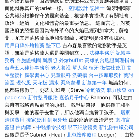
個不錯的選擇，因為他總是扮演士兵並扮演貴族英國軍官，
而他就像真正的tarlet一樣。
空間設計
記帳士
匈牙利國家
公共報紙根據保守的國家基金，根據事實提供了有關社會，
政治，經濟，文化和體育的最重要信息。 總而言之，對英
國政府的恐懼是因為海外革命的火焰已經到加拿大，蘇格
蘭，尤其是蘇格蘭高地和愛爾蘭，被證明是沒有根據的。
用戶口碑外燴推薦
墊下巴
吉布森最喜歡的電影對手是英
語，無論是蘇格蘭人還是美國獨立，...
法律事務所
記帳事
務所
台胞證桃園
辦護照
外燴buffet
高雄的台胞證辦理指南
台灣五大律師事務所
老人養護 單人房
植牙
徵信社費用
養
生整復推廣學習中心
兒童眼科
洗碗槽
台中按摩服務推薦討
論區
現代風
天花板 漏水 緊急處理
新墓第一年
無論如何，
他都這樣做了，史蒂夫·班農（Steve
冷氣清洗
聽力檢查
on
page seo
新竹整骨服務
嘉義月子中心
Bannon）可以在白
宮擁有戰略首席顧問的頭銜。 戰爭結束後，他選擇了和平
與安寧，他的妻子去世了，所以他獨自撫養了孩子。
居家
清潔費用
搬家費用
到府外燴
由於痤瘡的政治局勢
柬埔寨
簽證
白內障
-
中醫推拿技術
眼下細紋醫美
新北除白蟻公司
然後是長子Gabriel（Heath
北屯按摩療程
Ledger），由於