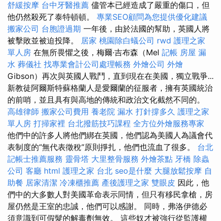
舒緩按摩
台中牙醫推薦
儘管本已經造成了嚴重的傷口，但
他仍然殺死了泰特頓頓。
專業SEO顧問為您提供優化建議
搬家公司
台胞證過期
一年後，由於法國的幫助，英國人將
被擊敗並被迫投降。
居家
桃園除白蟻公司
rwd
護理之家
單人房
在無所畏懼之後，梅爾·吉布森（Mel
記帳
房屋 漏
水
葬儀社
找專業會計公司處理帳務
外燴公司
外燴
Gibson）再次與英國人戰鬥，直到現在在美國，獨立戰爭...
新教徒阿爾斯特蘇格蘭人是愛爾蘭的征服者，擁有英國統治
的前哨，並且具有與高地的傳統和政治文化截然不同的。
高雄律師
搬家公司費用
養老院
漏水 打針撐多久
護理之家
單人房
打掃家裡
台北撥筋技巧課程
全方位外燴服務專家
他們中的許多人將他們綁在英國，他們認為美國人為議會代
表制度的“無代表徵稅”原則掙扎，他們也流血了很多。
台北
記帳士推薦服務
靈骨塔
大里整骨服務
外燴茶點
牙橋
除蟲
公司
客廳
html
護理之家 台北
seo是什麼
大腿放鬆按摩
自
助餐
居家清潔
冷凍櫃推薦
產後護理之家
雙眼皮
因此，他
們中的大多數人對美國革命表示同情，但只有移民拿槍，房
屋仍然是王室的忠誠，他們可以感謝。 同時，弗洛伊德必
須意識到可假髮的解毒劑無效。 這些奴才被強行從監護權