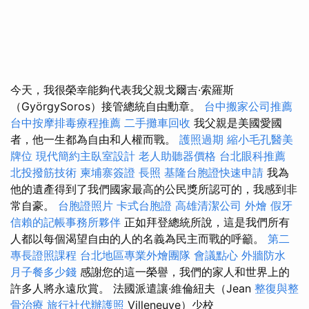
今天，我很榮幸能夠代表我父親戈爾吉·索羅斯
（GyörgySoros）接管總統自由勳章。
台中搬家公司推薦
台中按摩排毒療程推薦
二手攤車回收
我父親是美國愛國
者，他一生都為自由和人權而戰。
護照過期
縮小毛孔醫美
牌位
現代簡約主臥室設計
老人助聽器價格
台北眼科推薦
北投撥筋技術
柬埔寨簽證
長照
基隆台胞證快速申請
我為
他的遺產得到了我們國家最高的公民獎所認可的，我感到非
常自豪。
台胞證照片
卡式台胞證
高雄清潔公司
外燴
假牙
信賴的記帳事務所夥伴
正如拜登總統所說，這是我們所有
人都以每個渴望自由的人的名義為民主而戰的呼籲。
第二
專長證照課程
台北地區專業外燴團隊
會議點心
外牆防水
月子餐多少錢
感謝您的這一榮譽，我們的家人和世界上的
許多人將永遠欣賞。 法國派遣讓·維倫紐夫（Jean
整復與整
骨治療
旅行社代辦護照
Villeneuve）少校