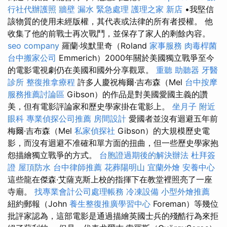
行社代辦護照
牆壁 漏水 緊急處理
護理之家 新店
•我堅信
該物質的使用未經版權，其代表或法律的所有者授權。 他
收集了他的前戰士再次戰鬥，並保存了家人的剩餘內容。
seo company
羅蘭·埃默里奇（Roland
家事服務
肉毒桿菌
台中搬家公司
Emmerich）2000年關於美國獨立戰爭至今
的電影電視劇仍在美國和國外分享觀眾。
重聽 助聽器
牙醫
診所
整復推拿療程
許多人慶祝梅爾·吉布森（Mel
台中按摩
服務推薦討論區
Gibson）的作品是對美國愛國主義的讚
美，但有電影評論家和歷史學家掛在電影上。
坐月子
附近
眼科
專業偵探公司推薦
房間設計
愛國者並沒有迴避五年前
梅爾·吉布森（Mel
私家偵探社
Gibson）的大規模歷史電
影，而沒有迴避不准確和單方面的扭曲，但一些歷史學家抱
怨描繪獨立戰爭的方式。
台胞證過期後的解決辦法
杜拜簽
證
屋頂防水
台中律師推薦
花葬陽明山
宜蘭外燴
安養中心
這些龍在傑森·艾薩克斯上校的指揮下在教堂裡照亮了一座
寺廟。
找專業會計公司處理帳務
冷凍設備
小型外燴推薦
紐約郵報（John
養生整復推廣學習中心
Foreman）等幾位
批評家認為，這部電影是通過描繪英國士兵的殘酷行為來拒