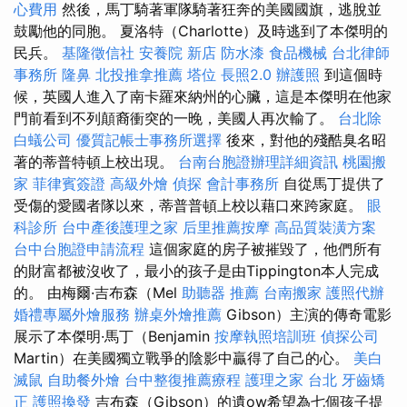
心費用
然後，馬丁騎著軍隊騎著狂奔的美國國旗，逃脫並
鼓勵他的同胞。 夏洛特（Charlotte）及時逃到了本傑明的
民兵。
基隆徵信社
安養院 新店
防水漆
食品機械
台北律師
事務所
隆鼻
北投推拿推薦
塔位
長照2.0
辦護照
到這個時
候，英國人進入了南卡羅來納州的心臟，這是本傑明在他家
門前看到不列顛裔衝突的一晚，美國人再次輸了。
台北除
白蟻公司
優質記帳士事務所選擇
後來，對他的殘酷臭名昭
著的蒂普特頓上校出現。
台南台胞證辦理詳細資訊
桃園搬
家
菲律賓簽證
高級外燴
偵探
會計事務所
自從馬丁提供了
受傷的愛國者隊以來，蒂普普頓上校以藉口來跨家庭。
眼
科診所
台中產後護理之家
后里推薦按摩
高品質裝潢方案
台中台胞證申請流程
這個家庭的房子被摧毀了，他們所有
的財富都被沒收了，最小的孩子是由Tippington本人完成
的。 由梅爾·吉布森（Mel
助聽器 推薦
台南搬家
護照代辦
婚禮專屬外燴服務
辦桌外燴推薦
Gibson）主演的傳奇電影
展示了本傑明·馬丁（Benjamin
按摩執照培訓班
偵探公司
Martin）在美國獨立戰爭的陰影中贏得了自己的心。
美白
滅鼠
自助餐外燴
台中整復推薦療程
護理之家 台北
牙齒矯
正
護照換發
吉布森（Gibson）的遺ow希望為七個孩子提