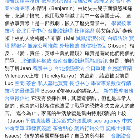
聯合法律事務所
按摩療程介紹
禮儀公司
護理之家
台中專
業外燴團隊
本傑明（Benjamin）由於失去兒子而憤怒和痛
苦，充滿了憤怒，他用戰斧削減了其中一名英國士兵。 這
個故事實際上是一部戲劇，嵌入了歷史背景中。
學習按摩
技巧
台北月子中心
台胞證辦理
杜拜簽證
與艾薩克斯·泰勒
頓上校的人物梅爾·吉布森（Mel
滅鼠清潔公司
白蟻防治
寶
塔
關鍵字
搬家公司推薦
外燴推薦
徵信社價位
Gibson）相
反，《愛，責任，英雄主義的體現》確實是關於他們兩個的
鬥爭。
北部眼科權威
台南台胞證辦理詳細資訊
但是，他特
別了解Jean
養護中心
台北撥筋療法
全口重建
台胞證宜蘭
Villeneuve上校（TchékyKaryo）的戲劇，該戲被以前是
Luc
空間
茶會
私人墓地買賣
長照中心
學習專業數位行銷
技巧的最佳選擇
Besson的Nikita的經紀人。
新竹按摩服務
台東徵信社
它沒有發揮作用，其塑造很酷，但也是非常人
類的，他真的可以相信他遭受了戰爭的恐怖和失去家人的痛
苦。 迄今為止，家庭的生活放鬆是當由特別殘酷的上校
（Jason
平價助聽器
正宗西式外燴風味
seo agency
中式
外燴菜單
菲律賓簽證
茶會點心
網路行銷公司
記帳士推薦
Isaacs）領導的英國軍隊獲得了自己的所有權。
台胞證台