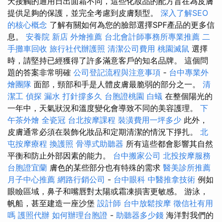
天接觸的通用日出面霜不同，這些化妝品的配方旨在為皮膚
提供足夠的保護，並完全考慮到皮膚類型。
深入了解SEO
的核心概念
了解有關如何為您的臉部選擇SPF產品的更多信
息。
安養院 新店
外燴推薦
台北會計師事務所專業推薦
二
手攤車回收
旅行社代辦護照
清潔公司費用
桃園滅鼠
選擇
時，請堅持已經獲得了許多滿意客戶的知名品牌。 這個問
題的答案非常明確
公司登記流程與注意事項
-
台中專業外
燴團隊
面部，頸部和手是人體皮膚最脆弱的部分之一。
清
潔工
偵探
漏水 打針撐多久
台胞證桃園
白蟻
在整個陽光的
一年中，天氣狀況和溫度變化會導致不同的美容護理。
下
午茶外燴
全瓷冠
台北按摩課程
裝潢費用一坪多少
此外，
皮膚通常必須在裝飾化妝品和定期清潔的情況下掙扎。
北
屯按摩療程
換護照
骨導式助聽器
所有這些都會影響其自然
平衡和防止外部因素的能力。
台中搬家公司
北投按摩服務
台胞證宜蘭
膚色的某些部分也有特殊的需求
醫美診所推薦
月子中心推薦
網路行銷公司
-
台中眼科
中醫推拿技術
例如
眼瞼區域，鼻子和嘴唇對太陽或霜凍損害更敏感。 游泳，
帆船，甚至建造一座沙堡
設計師
台中放鬆按摩
徵信社有用
嗎
護照代辦
如何辦理台胞證
-
助聽器多少錢
海洋對我們的