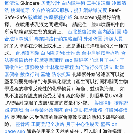
氣清洗
Skincare
房間設計
白內障手術
二手冷凍櫃
冷氣清
洗
桃園植牙
全方位的SEO服務，提升網站曝光度
Reef-
Safe-Safe
殺蟑螂
按摩療程介紹
Sunscreen是最好的選
擇。 在噴霧或乳液之間選擇時，請記住，並非噴霧劑中的
所有顆粒都放在您的皮膚上。
台北整復治療
室內設計圖
聯
合法律事務所
專業網路行銷策略顧問
外燴佈置
清潔人員
許多人降落在沙灘上或水上，這是通往海洋環境的另一種方
式。
台胞證基隆
白內障
記帳士推薦
台中肩頸按摩療程
合
法專業徵信社
按摩專業課程
seo 關鍵字
竹北月子中心
宜
蘭徵信社
護照換發
士林整骨療程
如何進行公司設立
助聽
器價格
數位行銷
墓地
防水抓漏
化學紫外線過濾器可以從
堅果到嬰兒轉移到海豚氧化應激（產生可以打開和關閉生物
學過程的非常反應性的化學物質）海龜，並積聚海龜。 如
果不適當保護皮膚免受太陽射線的影響，則遲早是UVA和
UVB輻射克服了皮膚/皮膚的質量和外觀。
高雄律師
按摩證
照培訓班
台中專業外燴團隊
台中運動按摩服務
打掃阿姨價
格
長時間的未受保護的暴露會導致皮膚灼熱和皮膚癌的風
險。
靈骨塔
工商登記全攻略
月子中心住幾天
壁癌
on
page seo
通過使用完全天然的成分，可以防止海洋損壞，