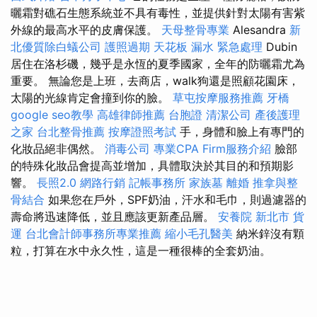
曬霜對礁石生態系統並不具有毒性，並提供針對太陽有害紫
外線的最高水平的皮膚保護。
天母整骨專業
Alesandra
新
北優質除白蟻公司
護照過期
天花板 漏水 緊急處理
Dubin
居住在洛杉磯，幾乎是永恆的夏季國家，全年的防曬霜尤為
重要。 無論您是上班，去商店，walk狗還是照顧花園床，
太陽的光線肯定會撞到你的臉。
草屯按摩服務推薦
牙橋
google seo教學
高雄律師推薦
台胞證
清潔公司
產後護理
之家
台北整骨推薦
按摩證照考試
手，身體和臉上有專門的
化妝品絕非偶然。
消毒公司
專業CPA Firm服務介紹
臉部
的特殊化妝品會提高並增加，具體取決於其目的和預期影
響。
長照2.0
網路行銷
記帳事務所
家族墓
離婚
推拿與整
骨結合
如果您在戶外，SPF奶油，汗水和毛巾，則過濾器的
壽命將迅速降低，並且應該更新產品層。
安養院 新北市
貨
運
台北會計師事務所專業推薦
縮小毛孔醫美
納米鋅沒有顆
粒，打算在水中永久性，這是一種很棒的全套奶油。