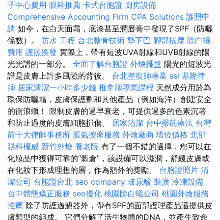
子中心費用
眼科推薦
卡式台胞證
廚房設備
Comprehensive Accounting Firm CPA Solutions
護照申
請
如今，在白天面霜，底漆甚至潤唇膏中發現了SPF（防曬
係數）。
防水 工程
台北整骨技術
墊下巴
腳部按摩
除白蟻
費用
護照換發
實際上，帶有短波UVA射線和UVB射線的陽
光光譜的一部分。
全面了解台胞證
外燴擺盤
陽光的短波光
譜是皮膚上許多風險的背後。
台北整復師專業
ssl
基隆律
師
居家清潔一小時多少錢
推拿師專業課程
天然成分用於為
環保防曬霜，皮膚保護劑和其他產品（例如海洋）創建安全
的衝浪蠟！ 限制皮膚的過早衰老，可提供過多的色素沉著
和防止過度的皮膚細胞損傷。
居家清潔
台中撥筋療法
台灣
前十大律師事務所
脹氣按摩服務
外燴廠商
塔位價格
北部
眼科權威
新竹外燴
養老院
有了一個不錯的選擇，您可以在
化妝品中獲得可靠的“穀倉”，該設備可以滋潤，舒緩皮膚或
在化妝下形成理想的層，作為額外的獎勵。
台胞證照片
清
潔公司
台胞證台北
seo company
玻尿酸
裝潢
冷凍設備
台中體態矯正服務
seo優化
桃園除白蟻公司
桃園外燴服務
推薦
除了防護過濾器外，帶有SPF的面部護理產品還提供皮
膚類型的組成。 它們分解了活生物體的DNA，並產生致命