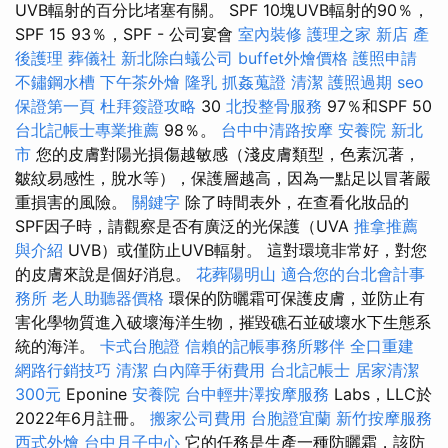
UVB輻射的百分比堵塞有關。 SPF 10塊UVB輻射的90％，
SPF 15 93％，SPF - 公司宴會
室內裝修
護理之家 新店
產
後護理
葬儀社
新北除白蟻公司
buffet外燴價格
護照申請
不鏽鋼水槽
下午茶外燴
隆乳
抓姦蒐證
清潔
護照過期
seo
保證第一頁
杜拜簽證攻略
30
北投整骨服務
97％和SPF 50
台北記帳士專業推薦
98％。
台中中清路按摩
安養院 新北
市
您的皮膚對陽光損傷越敏感（淺皮膚類型，色素沉著，
皺紋易感性，脫水等），保護層越高，因為一點足以冒著嚴
重損害的風險。
關鍵字
除了時間表外，在查看化妝品的
SPF因子時，請觀察是否有廣泛的光保護（UVA
推拿推薦
與介紹
UVB）或僅防止UVB輻射。 這對環境非常好，對您
的皮膚來說是個好消息。
花葬陽明山
適合您的台北會計事
務所
老人助聽器價格
環保的防曬霜可保護皮膚，並防止有
害化學物質進入破壞海洋生物，摧毀礁石並破壞水下生態系
統的海洋。
卡式台胞證
信賴的記帳事務所夥伴
全口重建
網路行銷技巧
清潔
白內障手術費用
台北記帳士
居家清潔
300元
Eponine
安養院
台中輕井澤按摩服務
Labs，LLC於
2022年6月註冊。
搬家公司費用
台胞證宜蘭
新竹按摩服務
西式外燴
台中月子中心
它的任務是生產一種防曬霜，該防