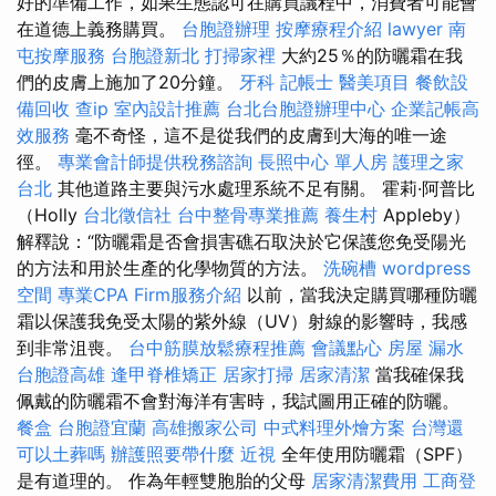
好的準備工作，如果生態認可在購買議程中，消費者可能會
在道德上義務購買。
台胞證辦理
按摩療程介紹
lawyer
南
屯按摩服務
台胞證新北
打掃家裡
大約25％的防曬霜在我
們的皮膚上施加了20分鐘。
牙科
記帳士
醫美項目
餐飲設
備回收
查ip
室內設計推薦
台北台胞證辦理中心
企業記帳高
效服務
毫不奇怪，這不是從我們的皮膚到大海的唯一途
徑。
專業會計師提供稅務諮詢
長照中心 單人房
護理之家
台北
其他道路主要與污水處理系統不足有關。 霍莉·阿普比
（Holly
台北徵信社
台中整骨專業推薦
養生村
Appleby）
解釋說：“防曬霜是否會損害礁石取決於它保護您免受陽光
的方法和用於生產的化學物質的方法。
洗碗槽
wordpress
空間
專業CPA Firm服務介紹
以前，當我決定購買哪種防曬
霜以保護我免受太陽的紫外線（UV）射線的影響時，我感
到非常沮喪。
台中筋膜放鬆療程推薦
會議點心
房屋 漏水
台胞證高雄
逢甲脊椎矯正
居家打掃
居家清潔
當我確保我
佩戴的防曬霜不會對海洋有害時，我試圖用正確的防曬。
餐盒
台胞證宜蘭
高雄搬家公司
中式料理外燴方案
台灣還
可以土葬嗎
辦護照要帶什麼
近視
全年使用防曬霜（SPF）
是有道理的。 作為年輕雙胞胎的父母
居家清潔費用
工商登