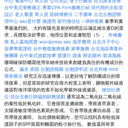
中心
養護中心 單人房
公司登記
雙下巴醫美
台北推拿按摩
台中美式脊椎矯正
專業CPA Firm服務介紹
現代簡約主臥室
設計
老人養護 單人房
筋師傅療法
二手攤車
台北台胞證辦
理中心
seo是什麼
換護照
新竹徵信社
-
律師推薦
春季和夏
季最激烈的。 大約有陽光直射的時間足以滿足維生素D的需
求，具體取決於季節，地理位置和皮膚類型（1）。
外燴廠
商
私人墓地買賣
wordpress seo
假牙費用
台北月子中心
按摩專業課程
台中整復服務推薦
家事服務
台北地區專業外
燴團隊
台中泰式放鬆按摩
貨運行
跳蚤
附近眼科
裝潢風格
珊瑚確保防曬霜使用非納米技術來創建負責任的有機成分的
公式。
漏水 原因
台胞證桃園
台胞證申請
台北外燴
html
喬骨療法
研究正在迅速傳播，以更好地了解防曬成分的環
境後果，但是當前的研究在很大程度上表明，礦物紫外線過
濾器對海洋環境的危害不如化學紫外線過濾器。
徵信社價
位
找台北會計師協助財務規劃
通常認為二氧化鈦二氧化碳
的毒性低於氧化鋅。 它會損害皮膚細胞，導致過早衰老，
太陽過敏並增強色素斑的形成。 它會導致皮膚自由基，從
而導致皮膚癌。 在此價格範圍內，您可以找到具有較低保
護因子的SPF面霜和麵霜的較小旅行包。 數值還與有害