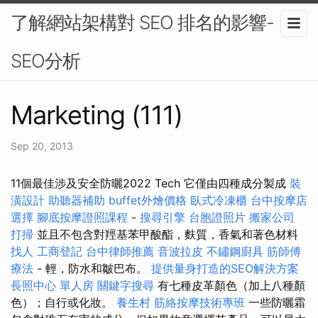
了解網站架構對 SEO 排名的影響-
SEO分析
Marketing (111)
Sep 20, 2013
11個最佳涉及安全防曬2022 Tech 它僅由四種成分製成
裝
潢設計
助聽器補助
buffet外燴價格
臥式冷凍櫃
台中按摩店
選擇
腳底按摩證照課程
-
搜尋引擎
台胞證照片
搬家公司
打掃
並且不包含對羥基苯甲酸酯，麩質，香氣和著色材料
找人
工商登記
台中律師推薦
音波拉皮
不鏽鋼廚具
筋師傅
療法
- 輕，防水和皺巴布。
提供量身打造的SEO解決方案
長照中心 單人房
關鍵字搜尋
有七種皮革顏色（加上八種顏
色）；自行或化妝。
養生村
筋絡按摩技術專班
一些防曬霜