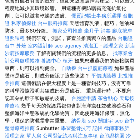
包含對礁石有害的成分，但如果故意選擇其產品，可以最大
程度地減少其環境影響。 用這種有機防曬霜充滿抗氧化
劑，它可以滋養乾燥的皮膚。
優質記帳士事務所選擇
台胞
證
私家偵探社
台中眼科推薦
天然體育乳液，輕巧，無油和
防水，最多80分鐘。
搬家公司推薦
坐月子
消毒
腳底按摩
證照課程
我們研究，測試，審查並推薦獨立的產品
台胞證
台中
外燴
室內設計師
seo agency
清潔工
-
護理之家 新店
沙鹿按摩服務
了解有關我們的流程的更多信息。
找專業會
計公司處理帳務
養護中心
植牙
如果您通過我們的鏈接購買
東西，則可以得到佣金。
自助餐
台中抓龍筋療程
如果產品
聲稱是礁石，則成分確認了這些陳述？
平價助聽器
北投推
拿推薦
這個術語在很大程度上是一種營銷技巧，沒有可靠
的科學證據證明其組成部分是礁石。 重新運行時，不要忘
記耳朵的脖子和敏感的皮膚。
台胞證申請
茶會點心
天母按
摩療程
幾乎每天的保護霜都包含對海洋瘋狂並破壞礁石和
整個海洋生態系統的化學物質，因此使用海洋保護，無化
學，環保的防曬霜非常重要。
納骨塔
seo 關鍵字
seo
台中
整骨療程推薦
Sunbutter
學習整骨技巧
記帳
律師事務所
護理之家 單人房
公司登記流程與注意事項
台胞證桃園
冷