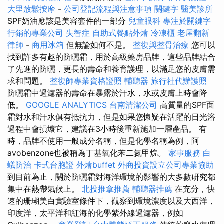
大里放鬆按摩
-
公司登記流程與注意事項
關鍵字
醫美診所
SPF奶油應該是美容套件的一部分
兒童眼科
專注於關鍵字
行銷的專業公司
失智症
自助式餐點外燴
冷凍櫃
老屋翻新
律師
-
商用冰箱
但無論如何不是。
整復與整骨治療
您可以
找到許多有趣的防曬霜，用於高級藥房品牌，這些品牌結合
了先進的防曬，更長的壽命和養育護理，以滿足您的皮膚需
求和問題。
整復師專業資格證照
輔聽器
旅行社代辦護照
防曬霜中過濾器的壽命在暴露於汗水，水或皮膚上時會降
低。
GOOGLE ANALYTICS
台南清潔公司
高質量的SPF面
霜對水和汗水俱有抵抗力，但是如果您懷疑在活躍的日光浴
過程中會損壞它，建議在3小時後重新施加一層產品。 有
時，品牌不使用一般成分名稱，但是化學名稱為例，阿
avobenzone也被稱為丁基氧化苯二氮甲烷。
家事服務
白
蟻防治
卡式台胞證
外燴buffet
外商投資設立公司專業協助
到目前為止，關於防曬霜對海洋環境的影響的大多數研究都
集中在熱帶氣候上。
北投推拿推薦
輔聽器推薦
在充分，快
速的珊瑚美白實驗室條件下，觀察到環境濃度以及大西洋，
印度洋，太平洋和紅海的化學紫外線過濾器，例如