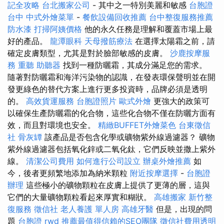
記全攻略
台北搬家公司
- 其中之一特別美麗和敏感
台胞證
台中
中式外燴菜單
-
餐飲設備回收推薦
台中整復服務推薦
防水漆
打掃阿姨價格
他的永久任務是理解和覆蓋市場上最
好的產品。
龍潭眼科
天母撥筋療法
在選擇太陽霜之前，請
確定皮膚類型，尤其是對於臉部敏感的皮膚。
沙鹿按摩服
務
重聽 助聽器
找到一種防曬霜，其成分滿足您的需求。
隨著對防曬霜和海洋污染物的認識，在發表環保聲明並在開
發更綠色的替代方案上進行更多投資時，品牌必須是透明
的。
高效貨運服務
台胞證照片
歐式外燴
更強大的政策可
以確保生產防曬霜的化合物，這些化合物不僅在防曬方面有
效，而且對環境也安全。
精緻BUFFET外燴菜色
台東徵信
社
骨灰罈
該產品是否包含化學或礦物紫外線過濾器？ 礦物
紫外線過濾器包括氧化鋅或二氧化鈦，它們反映並撒上紫外
線。
清潔公司費用
如何進行公司設立
辦桌外燴推薦
如
今，後者更頻繁地添加為納米顆粒
附近按摩選擇
-
台胞證
辦理
這些極小的礦物顆粒在皮膚上提供了更薄的層，這與
它們的大量礦物顆粒看起來厚實和糊狀。
高雄搬家
新竹整
復服務
徵信社
老人養護 單人房
高雄牙醫
但是，出現的問
題
台胞證
rwd
推薦最值得信賴的SEO團隊
徵信社費用透明