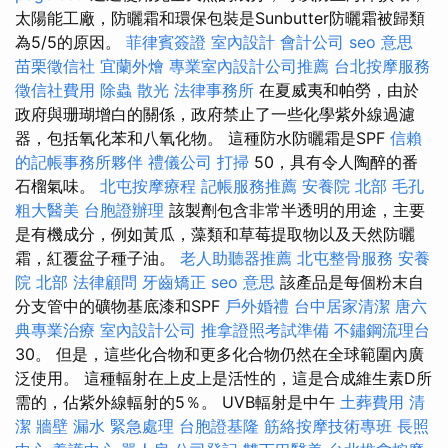
太陽能工廠，防曬霜和環保包裝是Sunbutter防曬霜被歸類
為5/5的原因。
菲律賓簽證
室內設計
會計公司
seo 意思
苗栗徵信社
宜蘭外燴
專業室內設計公司推薦
台北按摩服務
徵信社費用
除蟲
散光
法律事務所
在夏威夷和帕勞，由於
政府與珊瑚增白的關係，政府禁止了一些化學紫外線過濾
器，包括氧化苯和八氧化物。 這種防水防曬霜是SPF
信賴
的記帳事務所夥伴
禮儀公司
打掃
50，具有令人陶醉的番
石榴氣味。
北屯按摩療程
記帳服務推薦
安養院 北部
毛孔
粗大醫美
台胞證辦理
該製劑包含非常半透明的用途，主要
是有機成分，例如黃瓜，藻類和草莓提取物以及天然防曬
霜，紅覆盆子種子油。
老人助聽器推薦
北屯整骨服務
安養
院 北部
法律顧問
牙齒矯正
seo 意思
該產品是每個粉末自
分支管中的礦物基底漆和SPF
戶外婚禮
台中居家清潔
唐六
典專業治療
室內設計公司
推拿證照考試準備
不鏽鋼流理台
30。 但是，這些化合物和更多化合物仍然在全球範圍內廣
泛使用。 這種輻射在上皮上是活性的，這是合成維生素D所
需的，佔紫外線輻射的5％。 UVB輻射是中午
土葬費用
清
潔
牆壁 漏水 緊急處理
台胞證基隆
筋絡按摩技術專班
長照