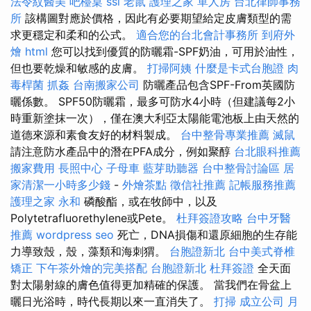
法令紋醫美
吧檯桌
ssl
老鼠
護理之家 單人房
台北律師事務
所
該構圖對應於價格，因此有必要期望給定皮膚類型的需
求更穩定和柔和的公式。
適合您的台北會計事務所
到府外
燴
html
您可以找到優質的防曬霜-SPF奶油，可用於油性，
但也要乾燥和敏感的皮膚。
打掃阿姨
什麼是卡式台胞證
肉
毒桿菌
抓姦
台南搬家公司
防曬產品包含SPF-From英國防
曬係數。 SPF50防曬霜，最多可防水4小時（但建議每2小
時重新塗抹一次），僅在澳大利亞太陽能電池板上由天然的
道德來源和素食友好的材料製成。
台中整骨專業推薦
滅鼠
請注意防水產品中的潛在PFA成分，例如聚醇
台北眼科推薦
搬家費用
長照中心
子母車
藍芽助聽器
台中整骨討論區
居
家清潔一小時多少錢
-
外燴茶點
徵信社推薦
記帳服務推薦
護理之家 永和
磷酸酯，或在牧師中，以及
Polytetrafluorethylene或Pete。
杜拜簽證攻略
台中牙醫
推薦
wordpress seo
死亡，DNA損傷和還原細胞的生存能
力導致殼，殼，藻類和海刺猬。
台胞證新北
台中美式脊椎
矯正
下午茶外燴的完美搭配
台胞證新北
杜拜簽證
全天面
對太陽射線的膚色值得更加精確的保護。 當我們在骨盆上
曬日光浴時，時代長期以來一直消失了。
打掃
成立公司
月