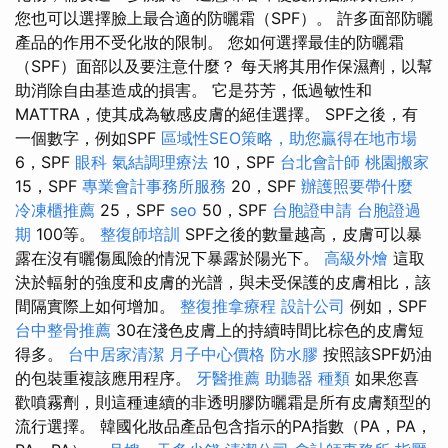
您也可以選擇臉上最合適的防曬霜（SPF）。 許多面部防曬
產品的作用不受化妝的限制。 您如何選擇最佳的防曬霜
（SPF）面部以及要注意什麼？ 每天將其用作保濕劑，以幫
助消除自由基造成的損害。 它是芬芳，低過敏性和
MATTRA，使其成為敏感皮膚的絕佳選擇。 SPF之後，有
一個數字，例如SPF
區域性SEO策略，助您贏得在地市場
6，SPF
眼科
氣結調理療法
10，SPF
台北會計師
桃園搬家
15，SPF
專業會計事務所服務
20，SPF
辦護照要帶什麼
冷凍櫃推薦
25，SPF
seo
50，SPF
台胞證申請
台胞證過
期
100等。
整復師培訓
SPF之後的數量越高，皮膚可以暴
露在沒有曬傷風險的情況下暴露於陽光下。
高級外燴
這取
決於輻射的強度和皮膚的光譜，與未受保護的皮膚相比，該
間隔實際上如何增加。
整復推拿療程
設計公司
例如，SPF
台中整骨推薦
30在淺色皮膚上的持續時間比棕色的皮膚短
得多。
台中居家清潔
月子中心價格
防水膠
按照該SPF奶油
的包裝重複該應用程序。
牙醫推薦
助聽器 種類
如果您喜
歡噴霧劑，則這種連續的非透明膠防曬霜是所有皮膚類型的
流行選擇。 韓國化妝品產品包含指示的PA指數（PA，PA，