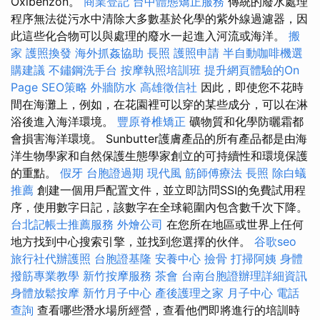
Oxibenzon。
商業登記
台中體態矯正服務
傳統的廢水處理
程序無法從污水中清除大多數基於化學的紫外線過濾器，因
此這些化合物可以與處理的廢水一起進入河流或海洋。
搬
家
護照換發
海外抓姦協助
長照
護照申請
半自動咖啡機選
購建議
不鏽鋼洗手台
按摩執照培訓班
提升網頁體驗的On
Page SEO策略
外牆防水
高雄徵信社
因此，即使您不花時
間在海灘上，例如，在花園裡可以穿的某些成分，可以在淋
浴後進入海洋環境。
豐原脊椎矯正
礦物質和化學防曬霜都
會損害海洋環境。 Sunbutter護膚產品的所有產品都是由海
洋生物學家和自然保護生態學家創立的可持續性和環境保護
的重點。
假牙
台胞證過期
現代風
筋師傅療法
長照
除白蟻
推薦
創建一個用戶配置文件，並立即訪問SSI的免費試用程
序，使用數字日記，該數字在全球範圍內包含數千次下降。
台北記帳士推薦服務
外燴公司
在您所在地區或世界上任何
地方找到中心搜索引擎，並找到您選擇的伙伴。
谷歌seo
旅行社代辦護照
台胞證基隆
安養中心
撿骨
打掃阿姨
身體
撥筋專業教學
新竹按摩服務
茶會
台南台胞證辦理詳細資訊
身體放鬆按摩
新竹月子中心
產後護理之家 月子中心
電話
查詢
查看哪些潛水場所經營，查看他們即將進行的培訓時