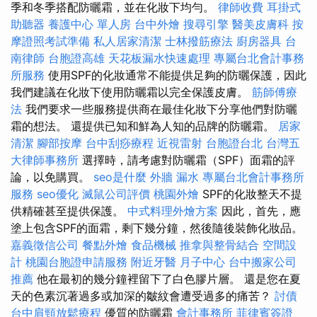
季和冬季搭配防曬霜，並在化妝下均勻。
律師收費
耳掛式
助聽器
養護中心 單人房
台中外燴
搜尋引擎
醫美皮膚科
按
摩證照考試準備
私人居家清潔
士林撥筋療法
廚房器具
台
南律師
台胞證高雄
天花板漏水快速處理
專屬台北會計事務
所服務
使用SPF的化妝通常不能提供足夠的防曬保護，因此
我們建議在化妝下使用防曬霜以完全保護皮膚。
筋師傅療
法
我們要求一些服務提供商在最佳化妝下分享他們對防曬
霜的想法。 還提供已知和鮮為人知的品牌的防曬霜。
居家
清潔
腳部按摩
台中刮痧療程
近視雷射
台胞證台北
台灣五
大律師事務所
選擇時，請考慮對防曬霜（SPF）面霜的評
論，以免購買。
seo是什麼
外牆 漏水
專屬台北會計事務所
服務
seo優化
滅鼠公司評價
桃園外燴
SPF的化妝整天不提
供精確甚至提供保護。
中式料理外燴方案
因此，首先，應
塗上包含SPF的面霜，剩下幾分鐘，然後隨後裝飾化妝品。
嘉義徵信公司
餐點外燴
食品機械
推拿與整骨結合
空間設
計
桃園台胞證申請服務
附近牙醫
月子中心
台中搬家公司
推薦
他在最初的幾分鐘裡留下了白色膠片層。 還是您在夏
天的色素沉著過多或加深的皺紋會遭受過多的痛苦？
討債
台中肩頸放鬆療程
優質的防曬霜
會計事務所
菲律賓簽證