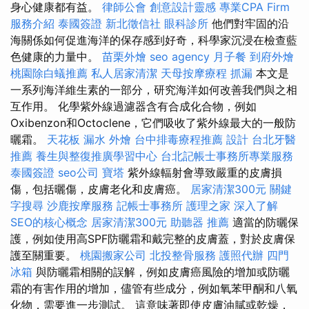
身心健康都有益。
律師公會
創意設計靈感
專業CPA Firm
服務介紹
泰國簽證
新北徵信社
眼科診所
他們對牢固的沿
海關係如何促進海洋的保存感到好奇，科學家沉浸在檢查藍
色健康的力量中。
苗栗外燴
seo agency
月子餐
到府外燴
桃園除白蟻推薦
私人居家清潔
天母按摩療程
抓漏
本文是
一系列海洋維生素的一部分，研究海洋如何改善我們與之相
互作用。 化學紫外線過濾器含有合成化合物，例如
Oxibenzon和Octoclene，它們吸收了紫外線最大的一般防
曬霜。
天花板 漏水
外燴
台中排毒療程推薦
設計
台北牙醫
推薦
養生與整復推廣學習中心
台北記帳士事務所專業服務
泰國簽證
seo公司
寶塔
紫外線輻射會導致嚴重的皮膚損
傷，包括曬傷，皮膚老化和皮膚癌。
居家清潔300元
關鍵
字搜尋
沙鹿按摩服務
記帳士事務所
護理之家
深入了解
SEO的核心概念
居家清潔300元
助聽器 推薦
適當的防曬保
護，例如使用高SPF防曬霜和戴完整的皮膚蓋，對於皮膚保
護至關重要。
桃園搬家公司
北投整骨服務
護照代辦
四門
冰箱
與防曬霜相關的誤解，例如皮膚癌風險的增加或防曬
霜的有害作用的增加，儘管有些成分，例如氧苯甲酮和八氧
化物，需要進一步測試。 這意味著即使皮膚油膩或乾燥，