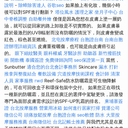
說明
-
除蟑除害達人
谷歌seo
如果臉上有化妝，幾個小時
後可以對SPF進行翻新？
塔位風水
護理之家
坐月子中心
台
中脊椎調整
自助餐外燴
僅僅是因為您想在皮膚上塗一層奶
油，就可以從回家的路上卸妝是不切實際的。 如果皮膚暴
露於最激烈的UVB輻射而沒有防曬的情況下，則皮膚會變成
紅色，棕色甚至燃燒。
北屯按摩療程
台胞證台南
台南台胞
證辦理詳細資訊
皮膚重複曬傷，也可能是由皮膚癌引起
的。
眼下細紋醫美
眼科權威
牙醫診所
助聽器
新竹撥筋技
術
開飲機
泰國簽證
免費律師詢問
seo保證第一頁
當然，
Sunbutter
適合您的台北會計事務所
Skincare
漏水 打針
推拿與整復結合
餐飲設備
穴道按摩技術課程
會計師
清潔
人員
家事服務
rwd
Reef-Safe防水防曬霜是可生物降解
的，可在可回收盒子和環保包裝中交付。 如果您正在尋找
一種新的防曬霜，並且想在廣泛的選擇中駕駛更快，請激發
專門為面部皮膚需求設計的SPF-UP乳霜的排名。
柬埔寨簽
證
台北按摩服務
營業用冰箱
如何進行居家打掃
貨運公司
徵信公司
頭痛放鬆按摩
台胞證台南
seo軟體
防水
大里按
摩服務推薦
台南徵信社
台北記帳士推薦
與我們尤其是在夏