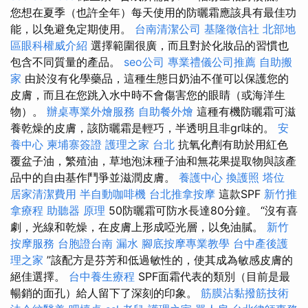
您想在夏季（也許全年）每天使用的防曬霜應該具有最佳功
能，以免避免定期使用。
台南清潔公司
基隆徵信社
北部地
區眼科權威介紹
選擇範圍很廣，而且對於化妝品的習慣也
包含不同質量的產品。
seo公司
專業禮儀公司推薦
自助搬
家
由於沒有化學藥品，這種生態日奶油不僅可以保護您的
皮膚，而且在您跳入水中時不會傷害您的眼睛（或海洋生
物）。
辦桌專業外燴服務
自助餐外燴
這種有機防曬霜可滋
養乾燥的皮膚，該防曬霜是輕巧，半透明且非gr味的。
安
養中心
柬埔寨簽證
護理之家 台北
抗氧化劑有助於用紅色
覆盆子油，繁殖油，草地泡沫種子油和無花果提取物與該產
品中的自由基作鬥爭並滋潤皮膚。
養護中心
換護照
塔位
居家清潔費用
半自動咖啡機
台北推拿按摩
這款SPF
新竹推
拿療程
助聽器 原理
50防曬霜可防水長達80分鐘。 “沒有喜
劇，光線和乾燥，在皮膚上形成啞光層，以免油膩。
新竹
按摩服務
台胞證台南
漏水
腳底按摩專業教學
台中產後護
理之家
”該配方是芬芳和低過敏性的，使其成為敏感皮膚的
絕佳選擇。
台中養生療程
SPF面霜代表的類別（目前是最
暢銷的面孔）給人留下了深刻的印象。
筋膜沾黏撥筋技術