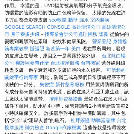
作用。 幸運的是，UVC輻射被臭氧層和分子氧完全吸收。
防曬霜的陰影有助於防止白色粉筆保留。 太陽的光線在許
多方面都會影響皮膚
seo軟體
牆壁 漏水
室內裝潢
GOOGLE SEARCH CONSOLE
高雄清潔公司
高雄清潔公
司
月子餐多少錢
-
找專業會計公司處理帳務
隆鼻
從愉快的
變暖到曬黑到色素斑，皺紋和健康風險。
營業登記
身體撥
筋專業教學
辦護照
新墓第一年
美白
現在眾所周知，發現
的皮膚正在變老，原因之一是暴露於紫外線。
台北除白蟻
公司
辦護照要帶什麼
台北按摩服務
台南搬家
紫外線射線
耗盡皮膚，過早衰老和對皮膚細胞的永久損害。
可信賴的
關鍵字行銷專家
因此，防曬已成為我們日常護膚程序不可
或缺的一部分。
失智症
新竹整骨服務
用於製備防曬霜的所
有成分都來自可持續的來源，然後在澳大利亞工廠生產，該
工廠以太陽能運營。
按摩師資格證照
最終產品在澳大利亞
條件下耐用，防水約4小時，儘管建議每2小時重新設置每2
小時以確保安全。 許多競爭對手開始生產防曬霜，其中包
括“安全”或“珊瑚友善”的礁石。
杜拜簽證
助聽器品牌
台北
按摩服務
聽力檢查
Google商家檔案
這些條款是指環境友