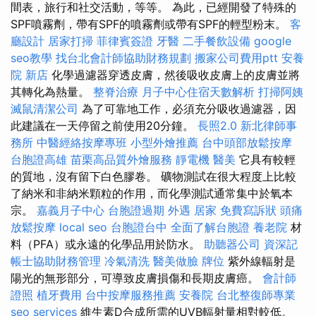
間表，旅行和社交活動，等等。 為此，已經開發了特殊的
SPF噴霧劑，帶有SPF的噴霧劑或帶有SPF的輕型粉末。
客
廳設計
居家打掃
菲律賓簽證
牙醫
二手餐飲設備
google
seo教學
找台北會計師協助財務規劃
搬家公司費用ptt
安養
院 新店
化學過濾器穿透皮膚，然後吸收皮膚上的皮膚並將
其轉化為熱量。
整脊治療
月子中心住宿天數解析
打掃阿姨
滅鼠清潔公司
為了可靠地工作，必須充分吸收過濾器，因
此建議在一天停留之前使用20分鐘。
長照2.0
新北律師事
務所
中醫經絡按摩專班
小型外燴推薦
台中頭部放鬆按摩
台胞證高雄
苗栗高品質外燴服務
靜電機
醫美
它具有較輕
的質地，沒有留下白色膠卷。 礦物測試在很大程度上比較
了納米和非納米顆粒的作用，而化學測試通常集中於氧本
宗。
嘉義月子中心
台胞證過期
外遇
居家
免費寫訴狀
頭痛
放鬆按摩
local seo
台胞證台中
全面了解台胞證
養老院
材
料（PFA）或永遠的化學品用於防水。
助聽器公司
資深記
帳士協助財務管理
冷氣清洗
醫美做臉
牌位
紫外線輻射是
陽光的無形部分，可導致皮膚損傷和長期皮膚癌。
會計師
證照
植牙費用
台中按摩服務推薦
安養院
台北整復師專業
seo services
維生素D合成所需的UVB輻射量相對較低。