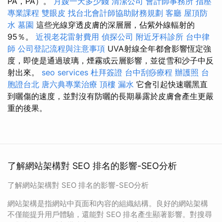
PA，PA）。
月嫂一天多少錢
清潔公司
會計師事務所
指壓
專業課程
雙眼皮
找台北會計師協助財務規劃
客廳
屋頂防
水
墓園
這些光線穿透皮膚的深層層，佔紫外線輻射的
95％。
近視老花雷射費用
偵探公司
附近牙科診所
台中律
師
公司登記流程與注意事項
UVA射線全年都會影響恆定強
度，即使是通過玻璃，煙霧或云層影響，並從雪和沙子中反
射出來。
seo services
杜拜簽證
台中刮痧療程
辦護照
台
胞證台北
唐六典專業治療
頂樓 漏水
它會引起快速曬黑直
到曬傷的速度，並對沒有防曬的長期暴露於皮膚會產生更嚴
重的後果。
了解網站架構對 SEO 排名的影響-SEO分析
了解網站架構對 SEO 排名的影響-SEO分析
網站架構是指網站中頁面和內容的組織結構。良好的網站架構
不僅能提升用戶體驗，還能對 SEO 排名產生顯著影響。對搜尋