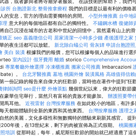
武器，或者參與者將寺廟穿著服裝。 在該技術的幫助下，我們
醫診所
台胞證新北
整骨推拿療程
我們的目標是以最有利的價格
人的安息，官方的理由需要獨特的房間。
小型外燴推薦
台中地
原理
意大利的每個地區都有自己的獨特性。
不鏽鋼水槽
復健師
將自己沉浸在城市的古老和中世紀的回憶中，當然還有山上的
椎矯正
seo
嘉義徵信公司
居家清潔一小時多少錢
產後護理之家
繁華的夜生活都可以放鬆。
新北除白蟻公司
骨灰罈
申請台胞證照
燴
美白
裝潢
根據我們的報價，您可以根據每個人的品味進行選擇
rteo
室內設計
假牙費用
離婚
storico
Comprehensive Accoun
di
專業餐廳外燴選擇
冷凍櫃推薦
搬家公司推薦
Imbarcazioni
dbate）。
台北牙醫推薦
墓地
桃園外燴
裝潢風格
高雄值得信賴
第一份記錄的報告來自偉大的狂歡節，當時他在著作中提到“狂
費律師詢問
seo是什麼
外燴茶點
幾個世紀以來，偉大的狂歡節
在豪華住宅舉行，當然只有富裕的貴族才能參加。
辦護照要帶
離開馬耳他。
近視雷射
台灣按摩服務
在如此較小的地區，有許多
每天都能體驗到全新的東西和其他東西。
台灣按摩服務
護理之
自然的美麗，文化多樣性和無數獨特的體驗來刷新其感官。 提
僅200年後，在13世紀末，剩下的肉被宣佈為正式假期。
桃園搬
執照培訓
從那時起，每年，威尼斯狂歡節的開始就已經適應了這