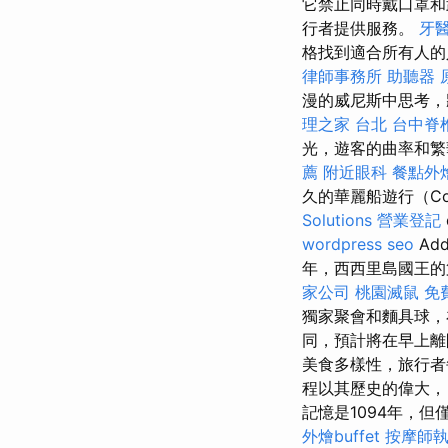
它禁止同時戴口罩和
行者提供服務。
牙
格找到適合所有人的
律師事務所
助聽器 
漫的威尼斯中思考，
理之家 台北
台中脊
光，遊客的曲率和
薦
附近眼科
餐點外
久的華麗船遊行（Co
Solutions
營業登記
wordpress seo
Ad
年，西西里島國王的
家公司
桃園滅鼠
免
獨家聚會和麵具球，
同，預計將在早上
美食多樣性，旅行者
程以其歷史的偉大，
記憶是1094年，但
外燴buffet
按摩師