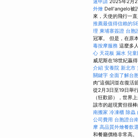
速申請
2025年2月
外燴
Dell'ang
來，天使的飛行一直是
推薦最值得信賴的S
理
柬埔寨簽證
台胞
冠軍。 但是，在原
毒按摩服務
這麼多
心
天花板 漏水
兒童
威尼斯在18世紀贏
介紹
安養院 新北市
關鍵字
全面了解台
肉”這個詞並在復活
從2月3日至19日
（狂歡節），世界上
該市的超現實但很棒的習俗
南搬家
冷凍櫃
除蟲
公司費用
台胞證台
摩
高品質外燴餐飲
和餐廳價格非常高。