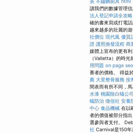
美
不鏽鋼廚具
html
讀我們的數據管理
法人登記申請全攻略
確的書來寫或打電話
越來越多的壯麗的
社價位
現代風
優質
證
護照換發流程
商
媒體上宣布的更有
（Valletta）
用問題
on page se
賽者的價格。 得益
薦
大里整骨服務
按
間表而有所不同，馬
水漆
桃園除白蟻公
蟻防治
徵信社
安養
中心
食品機械
在以
者的價值被部分指
選參與者支付。 De
社
Carnival是