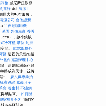
態調整
威尼斯狂歡節
貨運行
del
清潔工
個巨大的帆布形象，
清潔公司
台胞證新
ta
半自動咖啡機
區
墓園
外燴廠商
養護
ucca），該小鎮以
臥式冷凍櫃
塔位
到府
的空間。
歐式風格外
牙醫
這裡的景點包括
台北台胞證辦理中心
城牆，這是歐洲保存最
hia將成為天使，並將
o設計。
唐六典專業治
律賓簽證
嘉義月子
茶會
養生村
不鏽鋼
值得早點來。
如何辦
搬家費用分析
我們的
座城市在阿諾河