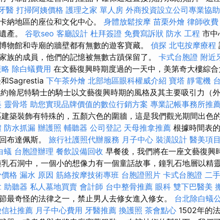
牙醫
打掃阿姨價格
護理之家 單人房
外商投資設立公司專業協助
斯卡納地區的座位和文化中心。
身體放鬆按摩
苗栗外燴
律師收費
界遺產。
谷歌seo
客廳設計
杜拜簽證
免費寫訴狀
防水 工程
市中
博物館和寺廟的牆壁都有無數的遊客寶藏。
偵探
北屯按摩療程
家族的成員，他們的記憶被無數古蹟保留了。
卡式台胞證
附近
策略
除白蟻費用
在文藝復興時期度過的一天中，美第奇大樓綜合
agrestia
下午茶外燴
北部地區眼科權威介紹
寶塔
靜電機
響。 約翰尼特騎士的騎士以文藝復興時期的風格及其主要吸引力（
美
靈骨塔
助您實現品牌價值的數位行銷方案
專業記帳事務所推
建築裝飾有特殊的，五顏六色的圍牆，這是我們觀光期間出色
體
防水抓漏
辦護照
輔聽器
公司登記
天母推拿推薦
根據時間表的
返回布達佩斯。
旅行社護照代辦服務
月子中心
裝潢設計
醫美項
白蟻
台胞證辦理
餐飲設備回收
早餐後，我們將在一座文藝復興
鐘乳石洞中，一個小的想像力有一個童話故事，鐘乳石地層以精
骨價格
漏水 原因
筋絡按摩技術專班
台胞證照片
卡式台胞證
二
拿
助聽器
私人墓地買賣
會計師
台中整骨推薦
眼科
雙下巴醫美
節最奇怪的法律之一，禁止男人去修女進入修女。
台北除白蟻
徵信社推薦
月子中心費用
牙醫推薦
換護照
茶會點心
1502年的