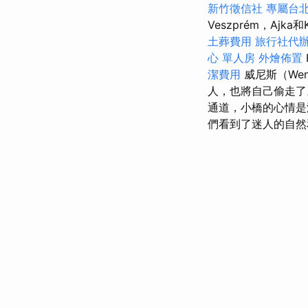
新竹徵信社
專屬台
Veszprém，Ajka
土葬費用
旅行社代
心 單人房
外燴佈置
潔費用
威尼斯（We
人，也將自己偷走
通道，小橋的心情
們看到了迷人的自然