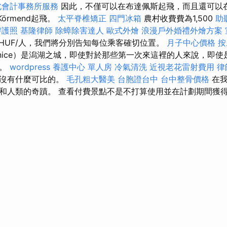
北會計事務所服務
因此，不僅可以在布達佩斯起飛，而且還可以在Vár
和Körmend起飛。
太平脊椎矯正
四門冰箱
農村收費費為1,500
助
辦護照
基隆律師
除蟑除害達人
歐式外燴
浪漫戶外婚禮外燴方案
HUF/人，我們將分別告知每位乘客確切位置。
月子中心價格
按
nice）是潟湖之城，即使對於那些第一次來這裡的人來說，即使
了。
wordpress
養護中心 單人房
冷氣清洗
近視老花雷射費用
律
是沒有什麼可比的。
毛孔粗大醫美
台胞證台中
台中整骨價格
在
和人類的奇蹟。 查看付費景點不是不打算使用並在計劃期間獲