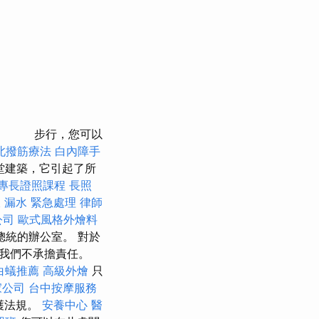
步行，您可以
北撥筋療法
白內障手
堂建築，它引起了所
專長證照課程
長照
 漏水 緊急處理
律師
公司
歐式風格外燴料
總統的辦公室。 對於
我們不承擔責任。
白蟻推薦
高級外燴
只
家公司
台中按摩服務
護法規。
安養中心
醫