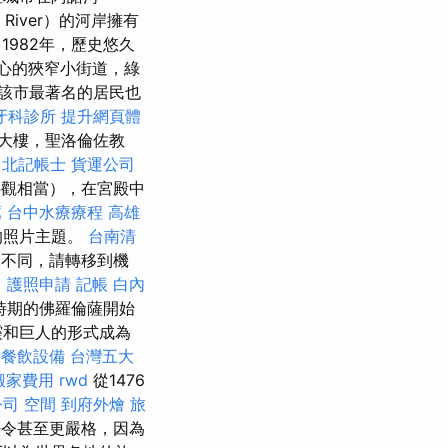
River）的河岸擁有
1982年，歷史悠久
心的狹窄小街道，綠
該市最著名的居民也
牙科診所
提升網頁體
大樓，聖洛倫佐教
台北記帳士
貨運公司
外觀相當），在宮殿中
薦
台中水療療程
高雄
的照片主題。
台南清
不同，請轉移到機
目
護照申請
記帳
白內
時期的佛羅倫薩開始
靈和巨人的形式成為
手餐飲設備
台灣五大
搬家費用
rwd
從1476
公司
空間
到府外燴
旅
法令甚至更嚴格，因為