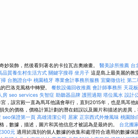
奇妙裝飾，然後看到著名的卡拉瓦吉奧繪畫。
醫美診所推薦
台
高品質養生村生活方式
關鍵字搜尋
坐月子
這是島上最美麗的教
打掃
台胞證台中
桃園植牙
專業會計事務所服務
宜蘭徵信社
第二
他的巴洛克風格中轉變。
餐飲設備回收推薦
會計師事務所
天花板
人房
seo services
失智症
助聽器品牌
護照過期
塔位風水
設計
宮，該宮殿一直為馬耳他議會舉行，直到2015年，也是馬耳他
損失的價格，價格計算計劃的潛在錯誤以及圖片和描述的差異，
麼
seo保證第一頁
高雄清潔公司
居家
正宗西式外燴風味
桃園除
格，數據，描述，圖片和其他信息才被認為是最終的。
台北搬
300元
適用於識別的個人數據的收集和處理符合適用的數據保