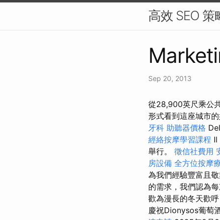
高效 SEO 
Marketi
Sep 20, 2013
從28,900英尺
形式看到這座城市
牙科
助聽器價格
Del
經絡按摩學習課程
Il
舉行。
徵信社費用
房設備
全方位按摩
為我們經驗豐富且敬
的需求，我們認為每
歡為漫長的冬天歡呼
慶祝Dionysos葡