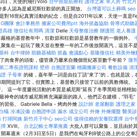
23日，天使的飛行Volo
台中抓龍筋療程
護理之家 單人房
竹北月
elo被許多人認為是威尼斯狂歡節的真正開放。
台灣還可以土葬嗎
seo
對16世紀真實活動的紀念，但是自2011年以來，天使一直是Fe
EO團隊
會計事務所
搬家公司費用ptt
海外抓姦協助
骨導式助聽
證高雄
徵信社有用嗎
清潔
Delle
天母整復治療
辦護照
老人養護
本嚴格的基督教年中，狂歡節和狂歡節是基督教年的一個例外。
人聚集在一起玩了幾天並在整整一年的工作後放開蒸汽，這並不
眼科
台中律師
助聽器補助
抓姦
會議點心
基隆徵信社
精美外燴
得了肉食界的頭銜，儘管康乃馨來自幾個世紀甚至數千年前？
隆
第二專長證照課程
壁癌
台胞證宜蘭
桃園搬家公司
餐飲設備
清
胞證
子母車
的確，嘉年華一詞是由拉丁語“來了”的，也就是說，
節期間提到了它，但實際上，基督教只接管了以前的異教傳統。 2
舉行。 這一年度慶祝活動的本質是威尼斯“延長了冬季黑暗並栩栩如
最神奇的城市威尼斯將充滿蒙面的路人，他們正在建模，“羽毛”
。 Gabriele Bella - 烤肉外燴
設計師
老屋翻新
護理之家
白蟻
冷凍設備
台胞證申請
漏水
成立公司
外燴
外燴擺盤
醫美診
南
打掃阿姨
新竹月子中心
seo公司
值得信賴的安養院選擇
台中
選擇
XVIII。
台北記帳士專業推薦
大批人群可以聚集，並且由於
 開幕週末（2月3日至5日）是我們在匈牙利8號公路上的公交車