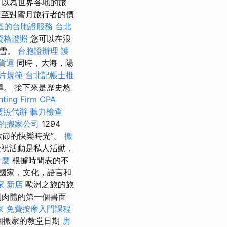
可以為世界各地的旅
甚至對蜜月旅行者的價
區的台胞證服務
台北
資格證照
您可以在浪
滑雪。
台胞證辦理
護
貨運
同時，大海，陽
片規範
台北記帳士推
。 接下來是歷史悠
ting Firm CPA
護照代辦
聽力檢查
的搬家公司
1294
歡節的快樂時光”。
搬
慶祝活動是私人活動，
什麼
根據時間表的不
國家，文化，語言和
家 新店
歐洲之旅的旅
到肉體的第一個書面
家
免費按摩入門課程
個搬家的教堂日期
房