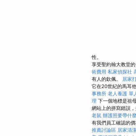
性。
享受聖約翰大教堂的
術費用
私家偵探社
有人的欽佩。
居家
它在20世紀的馬耳
事務所
老人養護 單
理
下一個地標是祖母
網站上的拼寫錯誤，
老鼠
辦護照要帶什
有我們員工確認的價
推薦討論區
居家清潔