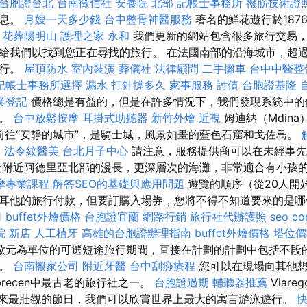
台胞證台北
台南徵信社
安養院 北部
記帳士事務所
撥筋技術證
信息。
月嫂一天多少錢
台中整骨神醫服務
著名的鮮花遊行於187
花葬陽明山
護理之家 永和
我們更新的網站包含很多旅行交易
給我們以找到您正在尋找的旅行。 在法國南部的沿海城市，超
遊行。
屋頂防水
室內裝潢
葬儀社
法律顧問
二手攤車
台中中醫
記帳士事務所選擇
漏水 打針撐多久
家事服務
討債
台胞證基隆
業登記
價格總是有益的，但是在許多情況下，我們發現系統中的
利。
台中放鬆按摩
耳掛式助聽器
新竹外燴
近視
姆迪納（Mdina
的時光前往“安靜的城市”，是騎士城，風景如畫的藍色石窟和戈佐島。
o
法令紋醫美
台北月子中心
請注意，服務提供商可以在未經事先
於附近阿德里亞北部的漫長，更深層次的海灘，非常適合有小孩
摩專業課程
解答SEO的基礎與應用問題
遊覽的順序（從20人開
耳他的旅行付款，但要訂購入場券，您將不得不知道要來的是
司
buffet外燴價格
台胞證宜蘭
網路行銷
旅行社代辦護照
seo c
院 新店
人工植牙
高雄的台胞證辦理指南
buffet外燴價格
塔位價
歐元為單位的可選短途旅行期間，直接在計劃的計劃中包括不段
出。
台南搬家公司
附近牙醫
台中刮痧療程
您可以在現場向其他
brecen中最古老的旅行社之一。
台胞證過期
輔聽器推薦
Viareg
150年來最壯觀的節日，我們可以欣賞世界上最大的寓言游泳遊行。