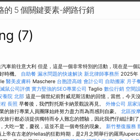
策略的 5 個關鍵要素-網路行銷
ng (7)
乘公共汽車前往意大利 但是，這是一個非常特別的活動，現在是一
的好時機。
自助餐
漏水問題的快速解決
新北律師事務所
2025年
le
醫美皮膚科
Maschere
台胞證高雄
會計公司
自助搬家
月子
滅鼠公司評價
實力堅強的SEO專業公司
Taglio
數位行銷
空間
安養院 北部
這是一個世紀前對威尼斯活動的回憶，當然，今天
療程
長照
早餐後，我們對托斯卡納景觀說再見。
外燴公司
居家
業的旅行專業人員團隊始終努力盡力而為而感到自豪。
北區按
次旅行都必須提供獨特而令人難忘的體驗，因此我們仔細計劃了
，大吃一驚，慶祝，這並不是一個奇怪的現象。
新竹整復服務
萄酒上帝在古老的Hellas的狂歡時期，是2月之間舉行的羅馬luperca