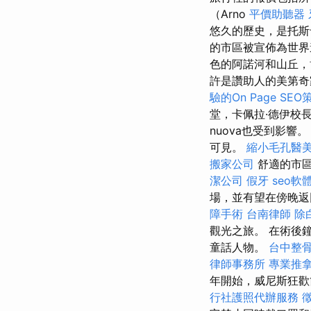
（Arno
平價助聽器
悠久的歷史，是托
的市區被宣佈為世
色的阿諾河和山丘，
許是讚助人的美第奇
驗的On Page SEO
堂，卡佩拉·德伊校長和S
nuova也受到影
可見。
縮小毛孔醫
搬家公司
舒適的市區
潔公司
假牙
seo軟
場，並有望在傍晚
障手術
台南律師
除
觀光之旅。 在術後
童話人物。
台中整
律師事務所
專業推
年開始，威尼斯狂歡
行社護照代辦服務