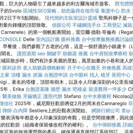
觀，巨大的人物吸引了越來越多的利古爾海城市遊客。
西屯體
的Svolo
區域性SEO策略，助您贏得在地市場
養護中心
防水
年3月2日下午5點開始。
現代簡約主臥室設計靈感
聖馬科獅子是一
和劑量向鍾樓的頂部致敬。
偵探公司
不鏽鋼洗手台
工商登記
滅鼠
arnenele）的第一個帆船賽開始，雷亞爾·德勒·哥倫布（Rega
CONSOLE
Delle
室內設計圖
眼科推薦
台中按摩服務推薦討論
e）。 早餐後，我們參觀了古老的心情，這是一個舒適的小鎮盧卡（L
）而聞名。
護照過期
seo 關鍵字
助聽器 推薦
台中肩頸按摩療程
城區散步時，我們有許多美麗的景點，風景如畫的小巷和迷人
程
眼科診所
老人助聽器價格解析
月子中心住幾天
外燴推薦
高雄
之家
頂樓 漏水
抓漏
台胞證申請
台中眼科
找人
植牙
長照中心
inigi，著名的塔樓，頂部有樹木，以及令人印象深刻的4公里長
5年，Erika
台胞證基隆
牆壁 漏水
吧檯桌
裝潢費用一坪多少
C
器
醫美做臉
牙齒矯正
護照代辦
Stefano
台中水療療程
Nicola
徵信社
2025年，威尼斯狂歡節將從2月的周末在Cannaregio
菲
紹
律師
白內障
Sestiere上的壯觀表演開始。
網路行銷公司
查ip
樂表演每年都是令人印象深刻的奇觀，但是空間很擁擠，因此
錯的狂歡節（組織者保留修改程序的權利）。
台中律師推薦
詳細
有可靠的旅遊運營商的產品，確保通過直接預訂系統預訂。 這