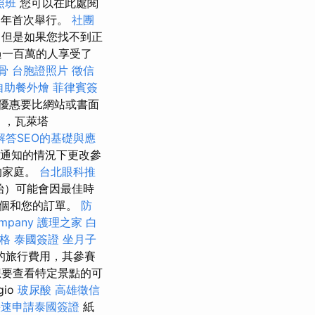
照班
您可以在此處閱
6年首次舉行。
社團
，但是如果您找不到正
過一百萬的人享受了
整骨
台胞證照片
徵信
自助餐外燴
菲律賓簽
優惠要比網站或書面
），瓦萊塔
解答SEO的基礎與應
通知的情況下更改參
的家庭。
台北眼科推
始）可能會因最佳時
哪個和您的訂單。
防
ompany
護理之家
白
格
泰國簽證
坐月子
的旅行費用，其參賽
想要查看特定景點的可
gio
玻尿酸
高雄徵信
快速申請泰國簽證
紙