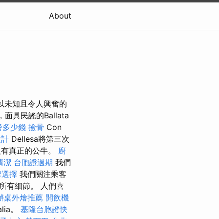
About
個以未知且令人興奮的
，面具民謠的Ballata
餐多少錢
撿骨
Con
設計
Dellesa將第三次
沒有真正的公牛。
廚
清潔
台胞證過期
我們
摩選擇
我們關注乘客
所有細節。 人們喜
辦桌外燴推薦
開飲機
lia。
基隆台胞證快