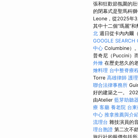
張和狂歡節氛圍的壯
的閉幕式是聖馬科獅子
Leone，從2025
其中十二個“瑪麗”
北
週日從卡內內爾（C
GOOGLE SEARCH 
中心
Columbin
普奇尼（Puccini
外燴
在歷史悠久的老
燴料理
台中整脊療
Torre
高雄律師
護理
聯合法律事務所
Gu
好的建築之一。 202
由Atelier
藍芽助聽
療
客廳
養老院
台東
中心
推拿推薦與介
流理台
雜技演員的音
理台胞證
第二次不
旅行社的報價包括所