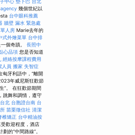
子中心
墊下巴
台北
 agency
幾個世紀以
sta
台中眼科推薦
器
牆壁 漏水 緊急處
 單人房
Marie去年的
中式外燴菜單
台中排
是一個奇蹟。
長照中
點心品項
您是否知道
乳
經絡按摩課程費用
潔人員
搬家
失智症
在匈牙利語中，“離開
023年威尼斯狂歡節
生”。 在狂歡節期間
，跳舞和調情，遵守
 台北
台胞證台南
台
所
苗栗徵信社
清潔
脊椎矯正
台中精油按
其受歡迎程度，酒店
計劃的“中間路線”。