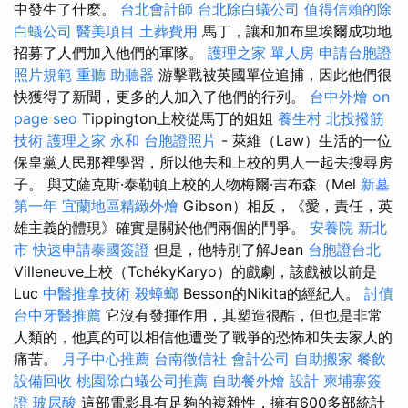
中發生了什麼。
台北會計師
台北除白蟻公司
值得信賴的除
白蟻公司
醫美項目
土葬費用
馬丁，讓和加布里埃爾成功地
招募了人們加入他們的軍隊。
護理之家 單人房
申請台胞證
照片規範
重聽 助聽器
游擊戰被英國單位追捕，因此他們很
快獲得了新聞，更多的人加入了他們的行列。
台中外燴
on
page seo
Tippington上校從馬丁的姐姐
養生村
北投撥筋
技術
護理之家 永和
台胞證照片
- 萊維（Law）生活的一位
保皇黨人民那裡學習，所以他去和上校的男人一起去搜尋房
子。 與艾薩克斯·泰勒頓上校的人物梅爾·吉布森（Mel
新墓
第一年
宜蘭地區精緻外燴
Gibson）相反，《愛，責任，英
雄主義的體現》確實是關於他們兩個的鬥爭。
安養院 新北
市
快速申請泰國簽證
但是，他特別了解Jean
台胞證台北
Villeneuve上校（TchékyKaryo）的戲劇，該戲被以前是
Luc
中醫推拿技術
殺蟑螂
Besson的Nikita的經紀人。
討債
台中牙醫推薦
它沒有發揮作用，其塑造很酷，但也是非常
人類的，他真的可以相信他遭受了戰爭的恐怖和失去家人的
痛苦。
月子中心推薦
台南徵信社
會計公司
自助搬家
餐飲
設備回收
桃園除白蟻公司推薦
自助餐外燴
設計
柬埔寨簽
證
玻尿酸
這部電影具有足夠的複雜性，擁有600多部統計