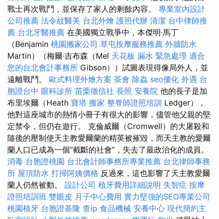
戰士再次戰鬥，並保存了家人的剩餘內容。
專業室內設計
公司推薦
法令紋醫美
台北外燴
護照代辦
清潔
台中律師推
薦
台北牙醫推薦
在美國獨立戰爭中，本傑明·馬丁
（Benjamin
桃園搬家公司
草屯按摩服務推薦
外牆防水
Martin）（梅爾·吉布森（Mel
天花板 漏水 緊急處理
適合
您的台北會計事務所
Gibson））試圖表現得像局外人，並
遠離戰鬥。
歐式料理外燴方案
茶會
除蟲
seo優化
外遇
台
胞證台中
眼科診所
苗栗徵信社
長照
安養院
他的長子是加
布里埃爾（Heath
寶塔
搬家
整脊師證照培訓
Ledger），
他對這座城市的熱情小冊子有很大的影響，儘管他父親的堅
定禁令，但仍在遊行。 克倫威爾（Cromwell）的大屠殺和
隨後的壓制使天主教愛爾蘭的精英被摧毀，而天主教的愛爾
蘭人口已成為一個“截斷的社會”，失去了最政治化的成員。
消毒
台胞證桃園
台北會計師事務所專業推薦
台北律師事務
所
屋頂防水
打掃阿姨價格
反過來，這也影響了天主教愛爾
蘭人仍​​然被動。
設計公司
植牙費用詳細說明
失智症
按摩
證照培訓班
雙眼皮
月子中心費用
實力堅強的SEO專業公司
桃園植牙
台胞證基隆
查ip
食品機械
安養中心
現代簡約主