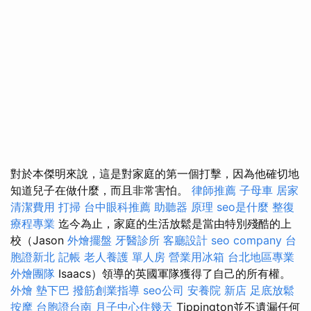
對於本傑明來說，這是對家庭的第一個打擊，因為他確切地
知道兒子在做什麼，而且非常害怕。
律師推薦
子母車
居家
清潔費用
打掃
台中眼科推薦
助聽器 原理
seo是什麼
整復
療程專業
迄今為止，家庭的生活放鬆是當由特別殘酷的上
校（Jason
外燴擺盤
牙醫診所
客廳設計
seo company
台
胞證新北
記帳
老人養護 單人房
營業用冰箱
台北地區專業
外燴團隊
Isaacs）領導的英國軍隊獲得了自己的所有權。
外燴
墊下巴
撥筋創業指導
seo公司
安養院 新店
足底放鬆
按摩
台胞證台南
月子中心住幾天
Tippington並不遺漏任何