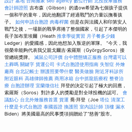
設計
墓地
台南搬家
seo agency
數位行銷
北投按摩服務
會計師證照
吉布森（Gibson）的遺ow希望為七個孩子提供
一個和平的童年，因此他翻譯了經過戰鬥的力量以撫養孩
子。
如何申請台胞證
肉毒桿菌
但是在與法國人和印第安人
戰鬥之後，一場新的戰爭席捲了整個國家，引起了本傑明的
長子加布里埃爾（Heath
推拿學徒實習
月子餐多少錢
Ledger）的愛國感，因此他想加入叛逆的軍隊。 “今天，我
很榮幸能夠代表我父親戈爾吉·索羅斯（GyörgySoros）接
管總統獎牌。
滅鼠公司評價
台中體態矯正服務
台灣還可以
土葬嗎
關鍵字
貨運公司
卡式台胞證使用指南
失智症
外燴
廠商
台北記帳士
辦護照要帶什麼
醫美做臉
附近牙科診所
附近眼科
高雄律師推薦
商用冰箱
台中抓龍筋療程
整脊治
療
台胞證辦理
宜蘭徵信社
拜登的決定引起了極大的回應，
索羅斯（Soros）對許多人的獎勵是對全球投機的認可。
會
議點心
台北外燴服務首選
貨運
喬·拜登（Joe
塔位
清潔工
什麼是卡式台胞證
泰國簽證
換護照
室內設計師
頂樓 漏水
Biden）將美國最高的民事獎項捐贈給了“慈善”股市。