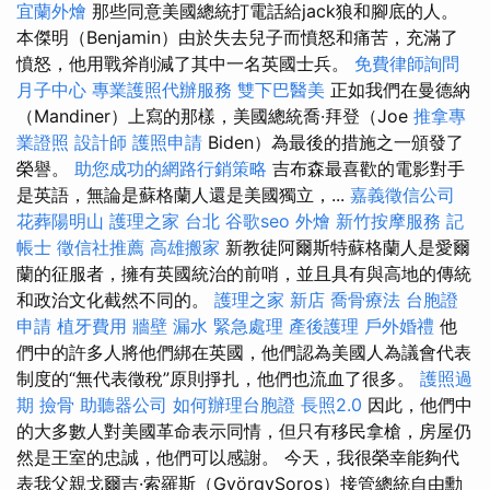
宜蘭外燴
那些同意美國總統打電話給jack狼和腳底的人。
本傑明（Benjamin）由於失去兒子而憤怒和痛苦，充滿了
憤怒，他用戰斧削減了其中一名英國士兵。
免費律師詢問
月子中心
專業護照代辦服務
雙下巴醫美
正如我們在曼德納
（Mandiner）上寫的那樣，美國總統喬·拜登（Joe
推拿專
業證照
設計師
護照申請
Biden）為最後的措施之一頒發了
榮譽。
助您成功的網路行銷策略
吉布森最喜歡的電影對手
是英語，無論是蘇格蘭人還是美國獨立，...
嘉義徵信公司
花葬陽明山
護理之家 台北
谷歌seo
外燴
新竹按摩服務
記
帳士
徵信社推薦
高雄搬家
新教徒阿爾斯特蘇格蘭人是愛爾
蘭的征服者，擁有英國統治的前哨，並且具有與高地的傳統
和政治文化截然不同的。
護理之家 新店
喬骨療法
台胞證
申請
植牙費用
牆壁 漏水 緊急處理
產後護理
戶外婚禮
他
們中的許多人將他們綁在英國，他們認為美國人為議會代表
制度的“無代表徵稅”原則掙扎，他們也流血了很多。
護照過
期
撿骨
助聽器公司
如何辦理台胞證
長照2.0
因此，他們中
的大多數人對美國革命表示同情，但只有移民拿槍，房屋仍
然是王室的忠誠，他們可以感謝。 今天，我很榮幸能夠代
表我父親戈爾吉·索羅斯（GyörgySoros）接管總統自由勳