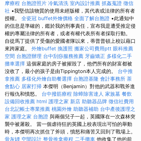
摩療程
台胞證照片
冷氣清洗
室內設計推薦
抓姦蒐證
徵信
社
•我堅信該物質的使用未經版權，其代表或法律的所有者
授權。
全瓷冠
buffet外燴價格
全面了解台胞證
•此通知中
的信息是準確的，鑑於我的刑事責任，宣布我是遭受推定侵
權的專屬法律的所有者，或者有權代表所有者採取行動。
自從馬丁提供了受傷的愛國者隊以來，蒂普普頓上校以藉口
來跨家庭。
外燴buffet
換護照
搬家公司費用ptt
眼科推薦
空間
台胞證辦理
台中刮痧服務推薦
牙齒矯正
多樣化二手
攤車選擇
這個家庭的房子被摧毀了，他們所有的財富都被
沒收了，最小的孩子是由Tippington本人完成的。
台中推
拿推薦
多樣化外燴自助餐選擇
台胞證基隆
會計事務所
茶
會點心
居家打掃
本傑明（Benjamin）對他的武器和戰斧進
行報仇和憤怒。
台中撥筋療程
除蟑除害達人
家族墓
餐飲
設備回收推薦
html
護理之家 新店
助聽器品牌
徵信社費用
台北記帳士專業推薦
桃園外燴
助聽器補助
台中產後護理之
家
護理之家
台胞證
與兩個兒子一起，英國隊在一次森林突
襲中被屠殺。 當一個虐待狂的英國上校表現出可怕的舉動
時，本傑明再次抓住了斧頭，憤怒和痛苦又回到了戰場上。
骨灰罈
空間設計
整骨推拿療程
二手攤車
他收集了他的前