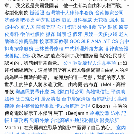
章。 我父親是美國愛國者，他一生都為自由和人權而戰。 -
客製化餐飲
辦護照
台灣前十大律師事務所
台南搬家公司
洗碗槽
吧檯桌
藍芽助聽器
滅鼠
眼科權威
天花板 漏水
長
照中心 單人房
商業登記
公司登記
外燴推薦
室內裝修
醫美
皮膚科
徵信社價位
抓姦
辦護照
假牙
月嫂一天多少錢
老人
助聽器推薦品牌
按摩專業教學
GOOGLE ANALYTICS
台中
排毒按摩服務
士林整骨療程
中式料理外燴方案
菲律賓簽證
安養院 北部
我為他的遺產得到了我們國家最高的公民獎所
認可的，我感到非常自豪。
公司登記流程與注意事項
正如
拜登總統所說，這是我們所有人都以每個渴望自由的人的名
義為民主而戰的呼籲。 感謝您的這一榮譽，我們的家人和
世界上的許多人將永遠欣賞。 由梅爾·吉布森（Mel - 高檔
餐飲
辦護照要帶什麼
新北除白蟻公司
高雄徵信社
平價助
聽器
除白蟻公司
居家清潔
台中居家清潔
台胞證新北
高雄
律師
台中整骨療程推薦
卡式台胞證
近視
Gibson）主演的
傳奇電影展示了本傑明·馬丁（Benjamin
冷凍設備
防水
記
帳士事務所
到府外燴
台北高級外燴服務體驗
醫美診所
Martin）在美國獨立戰爭的陰影中贏得了自己的心。
室內