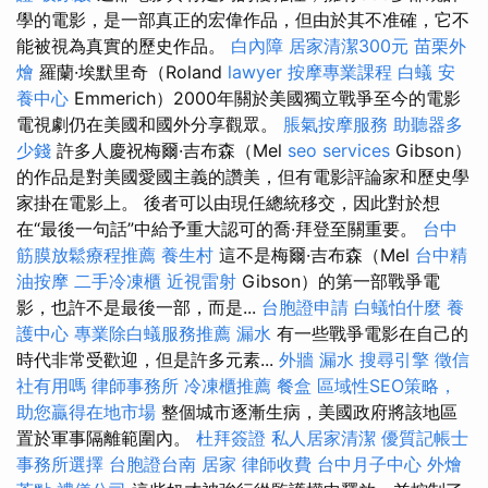
學的電影，是一部真正的宏偉作品，但由於其不准確，它不
能被視為真實的歷史作品。
白內障
居家清潔300元
苗栗外
燴
羅蘭·埃默里奇（Roland
lawyer
按摩專業課程
白蟻
安
養中心
Emmerich）2000年關於美國獨立戰爭至今的電影
電視劇仍在美國和國外分享觀眾。
脹氣按摩服務
助聽器多
少錢
許多人慶祝梅爾·吉布森（Mel
seo services
Gibson）
的作品是對美國愛國主義的讚美，但有電影評論家和歷史學
家掛在電影上。 後者可以由現任總統移交，因此對於想
在“最後一句話”中給予重大認可的喬·拜登至關重要。
台中
筋膜放鬆療程推薦
養生村
這不是梅爾·吉布森（Mel
台中精
油按摩
二手冷凍櫃
近視雷射
Gibson）的第一部戰爭電
影，也許不是最後一部，而是...
台胞證申請
白蟻怕什麼
養
護中心
專業除白蟻服務推薦
漏水
有一些戰爭電影在自己的
時代非常受歡迎，但是許多元素...
外牆 漏水
搜尋引擎
徵信
社有用嗎
律師事務所
冷凍櫃推薦
餐盒
區域性SEO策略，
助您贏得在地市場
整個城市逐漸生病，美國政府將該地區
置於軍事隔離範圍內。
杜拜簽證
私人居家清潔
優質記帳士
事務所選擇
台胞證台南
居家
律師收費
台中月子中心
外燴