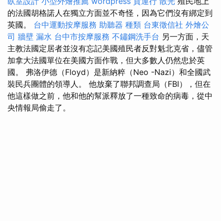
臥室設計
小型外燴推薦
wordpress
貨運行
散光
殖民地上
的法國胡格諾人在獨立方面並不奇怪，因為它們沒有綁定到
英國。
台中運動按摩服務
助聽器 種類
台東徵信社
外燴公
司
牆壁 漏水
台中市按摩服務
不鏽鋼洗手台
另一方面，天
主教法國定居者並沒有忘記美國殖民者反對魁北克省，儘管
加拿大法國單位在美國方面作戰，但大多數人仍然忠於英
國。 弗洛伊德（Floyd）是新納粹（Neo -Nazi）和全國武
裝民兵團體的領導人。 他放棄了聯邦調查局（FBI），但在
他這樣做之前，他和他的幫派釋放了一種致命的病毒，從中
央情報局偷走了。