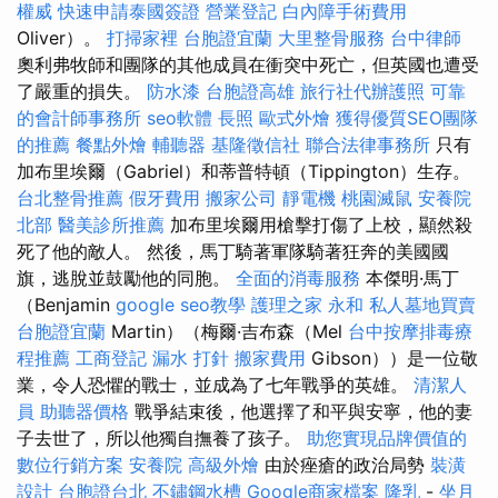
權威
快速申請泰國簽證
營業登記
白內障手術費用
Oliver）。
打掃家裡
台胞證宜蘭
大里整骨服務
台中律師
奧利弗牧師和團隊的其他成員在衝突中死亡，但英國也遭受
了嚴重的損失。
防水漆
台胞證高雄
旅行社代辦護照
可靠
的會計師事務所
seo軟體
長照
歐式外燴
獲得優質SEO團隊
的推薦
餐點外燴
輔聽器
基隆徵信社
聯合法律事務所
只有
加布里埃爾（Gabriel）和蒂普特頓（Tippington）生存。
台北整骨推薦
假牙費用
搬家公司
靜電機
桃園滅鼠
安養院
北部
醫美診所推薦
加布里埃爾用槍擊打傷了上校，顯然殺
死了他的敵人。 然後，馬丁騎著軍隊騎著狂奔的美國國
旗，逃脫並鼓勵他的同胞。
全面的消毒服務
本傑明·馬丁
（Benjamin
google seo教學
護理之家 永和
私人墓地買賣
台胞證宜蘭
Martin）（梅爾·吉布森（Mel
台中按摩排毒療
程推薦
工商登記
漏水 打針
搬家費用
Gibson））是一位敬
業，令人恐懼的戰士，並成為了七年戰爭的英雄。
清潔人
員
助聽器價格
戰爭結束後，他選擇了和平與安寧，他的妻
子去世了，所以他獨自撫養了孩子。
助您實現品牌價值的
數位行銷方案
安養院
高級外燴
由於痤瘡的政治局勢
裝潢
設計
台胞證台北
不鏽鋼水槽
Google商家檔案
隆乳
-
坐月