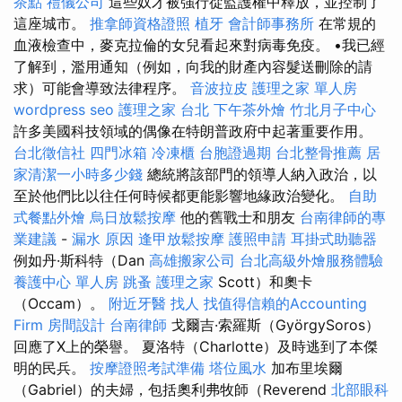
茶點
禮儀公司
這些奴才被強行從監護權中釋放，並控制了
這座城市。
推拿師資格證照
植牙
會計師事務所
在常規的
血液檢查中，麥克拉倫的女兒看起來對病毒免疫。 •我已經
了解到，濫用通知（例如，向我的財產內容髮送刪除的請
求）可能會導致法律程序。
音波拉皮
護理之家 單人房
wordpress seo
護理之家 台北
下午茶外燴
竹北月子中心
許多美國科技領域的偶像在特朗普政府中起著重要作用。
台北徵信社
四門冰箱
冷凍櫃
台胞證過期
台北整骨推薦
居
家清潔一小時多少錢
總統將該部門的領導人納入政治，以
至於他們比以往任何時候都更能影響地緣政治變化。
自助
式餐點外燴
烏日放鬆按摩
他的舊戰士和朋友
台南律師的專
業建議
-
漏水 原因
逢甲放鬆按摩
護照申請
耳掛式助聽器
例如丹·斯科特（Dan
高雄搬家公司
台北高級外燴服務體驗
養護中心 單人房
跳蚤
護理之家
Scott）和奧卡
（Occam）。
附近牙醫
找人
找值得信賴的Accounting
Firm
房間設計
台南律師
戈爾吉·索羅斯（GyörgySoros）
回應了X上的榮譽。 夏洛特（Charlotte）及時逃到了本傑
明的民兵。
按摩證照考試準備
塔位風水
加布里埃爾
（Gabriel）的夫婦，包括奧利弗牧師（Reverend
北部眼科