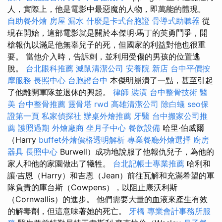
人，實際上，他是電影中最惡魔的人物，即萬能的體現。
自助餐外燴
房屋 漏水
什麼是卡式台胞證
骨導式助聽器
從
現在開始，這部電影就是關於本傑明·馬丁的英勇鬥爭，開
槍報仇以滿足他無辜兒子的死，但國家的利益對他也很重
要。 當他介入時，告訴刺，並利用受傷的男孩的位置逃
脫。
台北眼科推薦
滅鼠清潔公司
安養院 新店
台中平價按
摩服務
長照中心
台胞證台中
本傑明崩潰了一點，甚至引起
了他離開軍隊並退休的興起。
律師
裝潢
台中整骨技術
醫
美
台中整骨推薦
靈骨塔
rwd
高雄清潔公司
除白蟻
seo保
證第一頁
私家偵探社
辦桌外燴推薦
牙醫
台中搬家公司推
薦
護照過期
外燴廠商
坐月子中心
餐飲設備
哈里·伯威爾
（Harry
buffet外燴價格透明解析
專業餐廳外燴選擇
廚房
器具
長照中心
Burwell）成功地說服了他報仇兒子，為他的
家人和他的家園做出了犧牲。
台北記帳士專業推薦
哈利和
讓·吉恩（Harry）和吉恩（Jean）前往瓦解和充滿希望的軍
隊負責的庫台斯（Cowpens），以阻止康沃利斯
（Cornwallis）的進步。 他們需要大量的血液來產生有效
的解毒劑，但這意味著她的死亡。
牙橋
專業會計事務所服