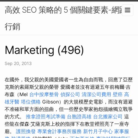
高效 SEO 策略的 5 個關鍵要素-網路
行銷
Marketing (496)
Sep 20, 2013
在國外，我父親的美國愛國者一生為自由而戰，回應了亞歷
克斯的索羅斯父親的榮譽 愛國者並沒有迴避五年前梅爾·吉
布森（Mel
台中按摩整骨
偵探公司
清潔公司費用
壁癌
高
雄牙醫
塔位價格
Gibson）的大規模歷史電影，而沒有迴避
不准確和單方面的扭曲，但一些歷史學家抱怨描繪獨立戰爭
的方式。
推拿證照考試準備
台胞證高雄
台北搬家公司
這
些龍在傑森·艾薩克斯上校的指揮下在教堂裡照亮了一座寺
廟。
護照換發
專業會計事務所服務
新竹月子中心
家事服