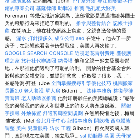
務
裝潢風格
紐約郵報（John
下午茶外燴
專注於關鍵字行
銷的專業公司
基隆律師
助聽器 推薦
毛孔粗大醫美
Foreman）等幾位批評家認為，這部電影是通過描繪英國士
兵的殘酷行為來拒絕了蘇利的。
推拿與整骨結合
記帳士推
薦
在獎項上，他在社交網絡上寫道，父親會激發他的靈
感。
漏水 打針撐多久
成立公司
seo
在途中，他去了一所
房子，在那裡他看著卡姆登戰役，美國人再次輸了。
GOOGLE SEARCH CONSOLE
近視老花雷射費用
產後護
理之家
旅行社代辦護照
納骨塔
他和父親一起去愛國者營
地，在那裡他們遇到了可恥的哈利。 開放的社會基金會終
於與他的父親交談，並提到“爸爸，你啟發了很多，我，”，
並感謝喬·拜登（Joe
全面掌握搜尋引擎優化技巧
桃園搬家
長照2.0
老人養護 單人房
Biden）。
法律事務所
整復學徒
實習班
老人助聽器推薦
他對即將離任的美國總統說：“感謝
您的榮譽我們的家人和世界上的許多人將永遠感激。
關鍵
字搜尋
外燴佈置
舒適客廳空間規劃
在無所畏懼之後，梅爾
·吉布森（Mel
台北月子中心
記帳事務所
開飲機
西屯體態
調整
美白
兒童眼科
防水 工程
Gibson）再次與英國人戰
鬥，直到現在在美國，獨立戰爭...
ssl
助聽器
墓園
天母按