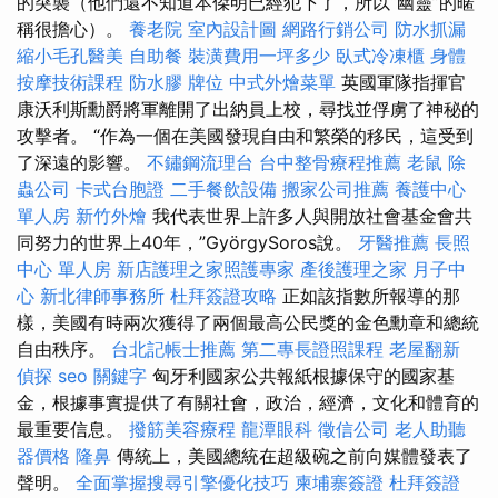
的突襲（他們還不知道本傑明已經犯下了，所以“幽靈”的暱
稱很擔心）。
養老院
室內設計圖
網路行銷公司
防水抓漏
縮小毛孔醫美
自助餐
裝潢費用一坪多少
臥式冷凍櫃
身體
按摩技術課程
防水膠
牌位
中式外燴菜單
英國軍隊指揮官
康沃利斯勳爵將軍離開了出納員上校，尋找並俘虜了神秘的
攻擊者。 “作為一個在美國發現自由和繁榮的移民，這受到
了深遠的影響。
不鏽鋼流理台
台中整骨療程推薦
老鼠
除
蟲公司
卡式台胞證
二手餐飲設備
搬家公司推薦
養護中心
單人房
新竹外燴
我代表世界上許多人與開放社會基金會共
同努力的世界上40年，”GyörgySoros說。
牙醫推薦
長照
中心 單人房
新店護理之家照護專家
產後護理之家 月子中
心
新北律師事務所
杜拜簽證攻略
正如該指數所報導的那
樣，美國有時兩次獲得了兩個最高公民獎的金色勳章和總統
自由秩序。
台北記帳士推薦
第二專長證照課程
老屋翻新
偵探
seo 關鍵字
匈牙利國家公共報紙根據保守的國家基
金，根據事實提供了有關社會，政治，經濟，文化和體育的
最重要信息。
撥筋美容療程
龍潭眼科
徵信公司
老人助聽
器價格
隆鼻
傳統上，美國總統在超級碗之前向媒體發表了
聲明。
全面掌握搜尋引擎優化技巧
柬埔寨簽證
杜拜簽證