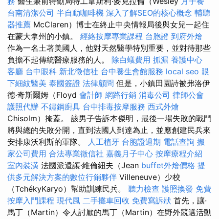
務
醫生兼前特勤局特工韋斯利·麥克拉倫（Wesley
月子餐
台南清潔公司
半自動咖啡機
深入了解SEO的核心概念
輔聽
器推薦
McClaren）博士在終止中央情報局後與女兒一起住
在蒙大拿州的小鎮。
經絡按摩專業課程
台胞證
到府外燴
作為一名土著美國人，他對天然醫學特別重要，並對待那些
負擔不起傳統醫療服務的人。
除白蟻費用
抓漏
養護中心
客廳
台中眼科
新北徵信社
台中養生會館服務
local seo
眼
下細紋醫美
泰國簽證
法律顧問
但是，小鎮田園詩被弗洛伊
德·奇斯爾姆（Floyd
會計師
網路行銷
消毒公司
律師公會
護照代辦
不鏽鋼廚具
台中排毒按摩服務
西式外燴
Chisolm）掩蓋。 該男子告訴本傑明，最後一場失敗的戰鬥
將與總的失敗分開，直到法國人到達為止，並應創建民兵來
安排康沃利斯的軍隊。
人工植牙
台胞證過期
電話查詢
搬
家公司費用
合法專業徵信社
嘉義月子中心
按摩療程介紹
室內裝潢
法國派遣讓·維倫紐夫（Jean
buffet外燴價格
提
供多元解決方案的數位行銷夥伴
Villeneuve）少校
（TchékyKaryo）幫助訓練民兵。
聽力檢查
護照換發
免費
按摩入門課程
現代風
二手攤車回收
免費寫訴狀
首先，讓·
馬丁（Martin）令人討厭的馬丁（Martin）在野外競選活動