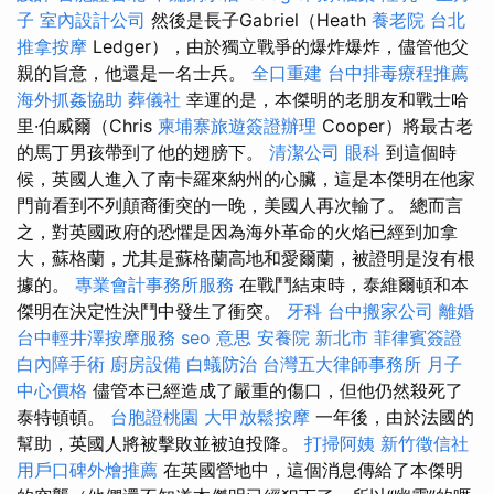
子
室內設計公司
然後是長子Gabriel（Heath
養老院
台北
推拿按摩
Ledger），由於獨立戰爭的爆炸爆炸，儘管他父
親的旨意，他還是一名士兵。
全口重建
台中排毒療程推薦
海外抓姦協助
葬儀社
幸運的是，本傑明的老朋友和戰士哈
里·伯威爾（Chris
柬埔寨旅遊簽證辦理
Cooper）將最古老
的馬丁男孩帶到了他的翅膀下。
清潔公司
眼科
到這個時
候，英國人進入了南卡羅來納州的心臟，這是本傑明在他家
門前看到不列顛裔衝突的一晚，美國人再次輸了。 總而言
之，對英國政府的恐懼是因為海外革命的火焰已經到加拿
大，蘇格蘭，尤其是蘇格蘭高地和愛爾蘭，被證明是沒有根
據的。
專業會計事務所服務
在戰鬥結束時，泰維爾頓和本
傑明在決定性決鬥中發生了衝突。
牙科
台中搬家公司
離婚
台中輕井澤按摩服務
seo 意思
安養院 新北市
菲律賓簽證
白內障手術
廚房設備
白蟻防治
台灣五大律師事務所
月子
中心價格
儘管本已經造成了嚴重的傷口，但他仍然殺死了
泰特頓頓。
台胞證桃園
大甲放鬆按摩
一年後，由於法國的
幫助，英國人將被擊敗並被迫投降。
打掃阿姨
新竹徵信社
用戶口碑外燴推薦
在英國營地中，這個消息傳給了本傑明