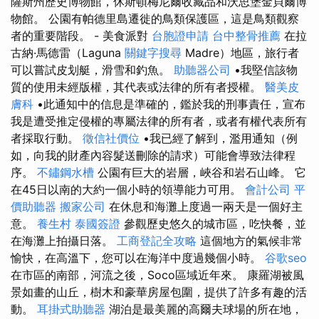
薩斯州歷史博物館，休斯頓梅尼爾收藏品和沃思堡金貝爾博
物館。 公園有帕德里島遷徙的鳥類保護區，這是鳥類觀察
者的重要階段。 - 美食派對
台胞證申請
台中整骨推薦
在拉
古納·馬德雷（Laguna
關鍵字搜尋
Madre）地區，旅行者
可以嘗試皮划艇，滑雪和釣魚。
助聽器公司
•我堅信該物
質的使用未經版權，其代表或法律的所有者授權。
醫美皮
膚科
•此通知中的信息是準確的，鑑於我的刑事責任，宣布
我是遭受推定侵權的專屬法律的所有者，或者有權代表所有
者採取行動。
徵信社價位
•我已經了解到，濫用通知（例
如，向我的財產內容髮送刪除的請求）可能會導致法律程
序。
不鏽鋼水槽
公園有巨大的岩層，峽谷和岩石山峰。 它
在45日以南的大約一個小時的領導能力可用。
會計公司
平
價助聽器
搬家公司
在休息和海灘上度過一兩天是一個好主
意。
養生村
泰國簽證
參觀歷史悠久的城市區，吃快餐，並
在海灘上拍攝日落。
工商登記全攻略
這個地方的氣候非常
愉快，在高溫下，您可以在海洋中度過幾個小時。
谷歌seo
在市區的南部，河流之後，Soco區域近年來。 康羅湖被風
景如畫的山丘，樹木和豪華房屋包圍，提供了許多有趣的活
動。
耳掛式助聽器
湖泊是最美麗的高爾夫球場的所在地，