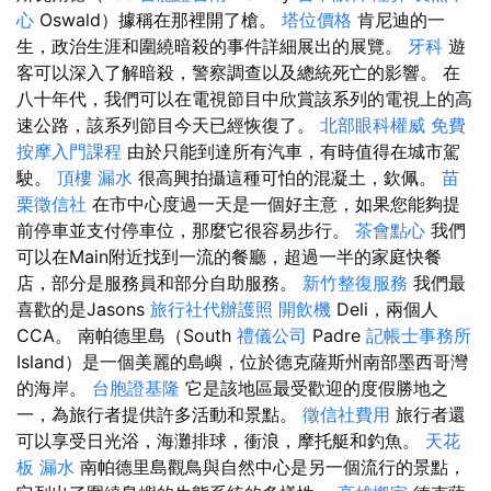
心
Oswald）據稱在那裡開了槍。
塔位價格
肯尼迪的一
生，政治生涯和圍繞暗殺的事件詳細展出的展覽。
牙科
遊
客可以深入了解暗殺，警察調查以及總統死亡的影響。 在
八十年代，我們可以在電視節目中欣賞該系列的電視上的高
速公路，該系列節目今天已經恢復了。
北部眼科權威
免費
按摩入門課程
由於只能到達所有汽車，有時值得在城市駕
駛。
頂樓 漏水
很高興拍攝這種可怕的混凝土，欽佩。
苗
栗徵信社
在市中心度過一天是一個好主意，如果您能夠提
前停車並支付停車位，那麼它很容易步行。
茶會點心
我們
可以在Main附近找到一流的餐廳，超過一半的家庭快餐
店，部分是服務員和部分自助服務。
新竹整復服務
我們最
喜歡的是Jasons
旅行社代辦護照
開飲機
Deli，兩個人
CCA。 南帕德里島（South
禮儀公司
Padre
記帳士事務所
Island）是一個美麗的島嶼，位於德克薩斯州南部墨西哥灣
的海岸。
台胞證基隆
它是該地區最受歡迎的度假勝地之
一，為旅行者提供許多活動和景點。
徵信社費用
旅行者還
可以享受日光浴，海灘排球，衝浪，摩托艇和釣魚。
天花
板 漏水
南帕德里島觀鳥與自然中心是另一個流行的景點，