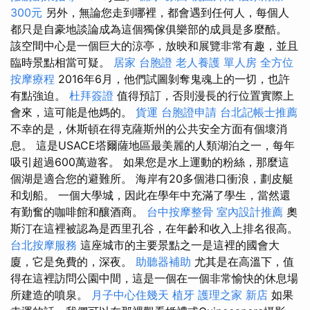
300元
另外，無論您走到哪裡，都會遇到任何人，每個人
都只是自豪地談論成為這個獨傢俱樂部的成員是多麼酷。
該空間中心是一個巨大的涼亭，放映和展覽非常有趣，並且
臨時景點相當可疑。
居家
台胞證
老人養護 單人房
全方位
按摩療程
2016年6月，他們試圖剝奪鬼魂上的一切，也許
有點強迫。
杜拜簽證
值得預訂，否則漫長的行位置實際上
會來，這可能是他媽的。
貨運
台胞證申請
台北記帳士推薦
不幸的是，休斯頓在得克薩斯州的公共安全方面有個壞消
息。 這是USACE塔爾薩地區最美麗的人類湖泊之一，每年
吸引超過600萬遊客。 如果您是水上運動的粉絲，那麼這
個湖是適合您的避難所。 海岸有20多個港口衝浪，劃皮艇
和划船。 一個大學城，因此在學年中充滿了學生，當然還
有勤奮的咖啡館和釀酒商。
台中按摩整骨
室內設計推薦
奧
斯汀在這裡被認為是西里孔谷，在年齡和收入上排名很高。
台北按摩服務
這座城市的主要景點之一是這裡的國會大
廈，它是免費的，深夜。
助聽器補助
尤其是在高溫下，值
得在這裡訪問公園中間，這是一個在一個非常愉快的休息場
所建造的噴泉。
月子中心住幾天
植牙
護理之家 新店
如果