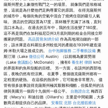
薩斯州歷史上象徵性戰鬥之一的場景。 就像我們是埃格城
堡，這就是為什麼他們足夠尊重它的原因。 在得克薩斯州
的城市中，每個街角的空氣中混合了燒烤住宿的吸引人氣
味。 酒店的空調設置為17度，茶杯幾乎充滿了冰塊，直到
流口水為止。 在過去的五年中，我的生活改變了180度。
這不再是我們在加利福尼亞州3月底到期的租金合同後立即
搬家的問題。
高品質骨灰罈介紹
作為高地湖泊鏈的一部
分，該水庫是在科羅拉多州較低河的產能在1939年建造湯
姆·米勒大壩之後成立的。
台中泡腳服務
二手餐飲設備
奧
斯汀湖（Lake
徵信公司
Austin）（以前稱為麥當勞湖
（Lake
會議點心
McDonald），擁有6
養生村
律師
km2
的界面和釣魚和划船的目標。 另一方面，在該州的西部地
區，夜晚仍然有些涼爽。 在夏季，整個德克薩斯州都有一
定程度的硬熱。 在這樣的熱浪中，它可能會非常壓力。 儘
管有很多故事說得克薩斯州極其艱難和殘酷，但孤星州的法
律與美國另一個四十九個州一樣公平。
台胞證台北
梅西百
貨（Macy's）和迪拉德（Dillard's）主要是中間範圍，大多
數商店都提供自己的品牌。
安養院 北部
台北撥筋療法