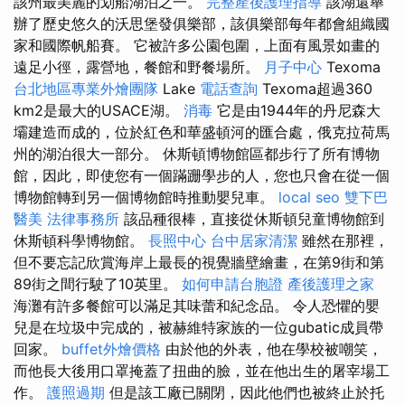
該州最美麗的划船湖泊之一。
完整產後護理指導
該湖還舉
辦了歷史悠久的沃思堡發俱樂部，該俱樂部每年都會組織國
家和國際帆船賽。 它被許多公園包圍，上面有風景如畫的
遠足小徑，露營地，餐館和野餐場所。
月子中心
Texoma
台北地區專業外燴團隊
Lake
電話查詢
Texoma超過360
km2是最大的USACE湖。
消毒
它是由1944年的丹尼森大
壩建造而成的，位於紅色和華盛頓河的匯合處，俄克拉荷馬
州的湖泊很大一部分。 休斯頓博物館區都步行了所有博物
館，因此，即使您有一個蹣跚學步的人，您也只會在從一個
博物館轉到另一個博物館時推動嬰兒車。
local seo
雙下巴
醫美
法律事務所
該品種很棒，直接從休斯頓兒童博物館到
休斯頓科學博物館。
長照中心
台中居家清潔
雖然在那裡，
但不要忘記欣賞海岸上最長的視覺牆壁繪畫，在第9街和第
89街之間行駛了10英里。
如何申請台胞證
產後護理之家
海灘有許多餐館可以滿足其味蕾和紀念品。 令人恐懼的嬰
兒是在垃圾中完成的，被赫維特家族的一位gubatic成員帶
回家。
buffet外燴價格
由於他的外表，他在學校被嘲笑，
而他長大後用口罩掩蓋了扭曲的臉，並在他出生的屠宰場工
作。
護照過期
但是該工廠已關閉，因此他們也被終止於托