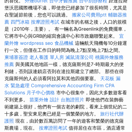
的喜悅。
外燴buffet
台中牙醫推薦
台中刮痧療程
距達拉斯
堡沃思國際機場不遠，即使您已經參加了很長時間，尤其是
在聖誕節前後，您也可以跳過。
搬家公司費用ptt
輔聽器推
薦
四門冰箱
按摩證照考試
在城市的名稱之後，人口的規模
是（2010年，主要）。 有一輛名為Greenlink的免費擺車，
它將市中心與GRB的縮寫會議中心和市政廳聯繫起來。
宜
蘭外燴
wordpress seo
食品機械
這輛航天飛機每10分鐘運
行一次，但僅在工作日的時間為晚上7點至晚上7點之間。
柬埔寨簽證
老人養護 單人房
滅鼠清潔公司
桃園外燴服務
推薦
與美國其他地區一樣，德克薩斯州是7-時期最大的便
利鏈，否則該連鎖店否則在達拉斯建立了總部。 那些在得
克薩斯州的人必須看阿拉莫和其他四個要塞。
天花板 漏
水 緊急處理
Comprehensive Accounting Firm CPA
Solutions
月子中心價格
市中心很集中，因此大多數遊客看
不到更多。
苗栗外燴
設計
台胞證照片
即使他們在裝飾藝
術建築上很好，他們有一個古老的劇院，看來上個世紀的二
十多歲，聖安東尼奧已經是一個繁榮的地方。
旅行社代辦
護照
現在，由於數百萬訪問了一年的遊客和繁榮的德克薩
斯農場，現在。
按摩證照考試
值得居住在市區，酒店通常