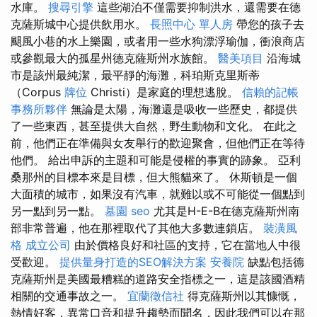
水庫。
搜尋引擎
這些湖泊不僅需要抑制洪水，還需要在德
克薩斯城中心提供飲用水。
長照中心 單人房
帶您的孩子去
颶風小巷的水上樂園，或者用一些水狗漂浮瑜伽，衝浪商店
或參觀最大的孤星州德克薩斯州水族館。
醫美項目
沿海城
市是該州最純潔，最平靜的海灘，科珀斯克里斯蒂
（Corpus
牌位
Christi）是家庭的理想逃脫。
信賴的記帳
事務所夥伴
無論是太陽，海灘還是吸收一些歷史，都提供
了一些東西，甚至提供大自然，野生動物和文化。 在此之
前，他們正在準備與女友舉行的歡迎聚會，但他們正在等待
他們。 給出申訴的主題和可能是侵權的事實的跡象。 亞利
桑那州的目標本來是目標，但大熊貓來了。 休斯頓是一個
大面積的城市，如果沒有汽車，就難以或不可能從一個點到
另一點到另一點。
墓園
seo
尤其是H-E-B在德克薩斯州南
部非常普遍，他在那裡取代了其他大多數連鎖店。
裝潢風
格
成立公司
由於價格良好和社區的支持，它在當地人中很
受歡迎。
提供量身打造的SEO解決方案
安養院
缺點包括德
克薩斯州是美國最糟糕的道路安全指標之一，這是該國酒精
相關的交通事故之一。
宜蘭徵信社
得克薩斯州以其慷慨，
熱情好客，異常口音和提升趨勢而聞名，因此我們可以在那