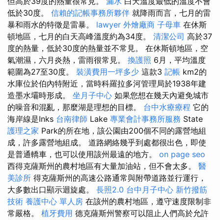
但高於39度的熱量很常見。
漏水
白天溫度最低的溫度不會
低於30度。
信賴的記帳事務所夥伴
就降雨而言，七月的雷
暴和雨水的特徵是雷暴。
lawyer
外燴廠商
子母車
在休斯
頓地區，七月的白天高峰溫度約為34度。
清潔公司
高於37
度的熱量，低於30度的熱量並不常見。 在休斯頓地區，空
氣潮濕，六月炎熱，雷雨很常見。
換護照
6月，平均溫度
範圍為27至30度。
裝潢費用一坪多少
這款3
記帳
km2的
水庫位於伯內特附近，當時科羅拉多河管理局於1938年建
造墨水壩時形成。
坐月子中心
如果您想在幾天內避免城市
的噪音和混亂，那麼湖是理想的目標。
台中水療療程
它的
海岸線是Inks
台南律師
Lake
專業會計事務所服務
State
護理之家
Park的所在地，該公園由200個不同的露營地組
成，許多露營地組成。 道路網絡幾乎到處都很出色，即使
是普通轎車，也可以使用該州最遠的地方。
on page seo
西得克薩斯州的農村地區有大量加油站，但不會太多。
醫
美診所
得克薩斯州的高速公路通常與附帶道路並行運行，
大多數出口顯示迴旋處。
長照2.0
台中月子中心
新竹撥筋
技術
養護中心 單人房
在該州的農村地區，遵守速度限制非
常嚴格。
植牙費用
德克薩斯州警察可以阻止人們高於允許