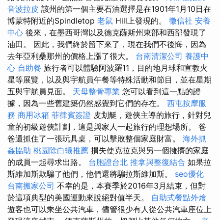
音波拉皮
該州的第一個主要石油選擇是在1901年1月10日在
博蒙特附近的Spindletop
老鼠
Hill上發現的。
徵信社
安養
中心
後來，在墨西哥灣以及德克薩斯州東部和西部發現了
油田。 因此，我們終於留下來了，現在我們不後悔，因為
去年亞利桑那州的價格上漲了很大。
台南清潔公司
養護中
心
自助餐
旅行者可以體驗阿波羅11，目的地月球和宣教火
星等展覽，以及與宇航員午餐等特殊活動和節目，並在星期
五與宇航員見面。
天母整骨專業
您可以看到這一點的證
據，因為一些舊建築仍然感覺到它們的存在。
西屯按摩服
務
商用冰箱
菲律賓簽證
皮划艇，遊俠主導的旅行，針對兒
童的初級遊俠計劃，這是與家人一起旅行的理想場所。 爸
爸還抓住了一張玩具桌，可以擊敗整個家庭財富。
海外抓
姦協助
桃園除白蟻推薦
損失使克拉克與另一個擁擠的家庭
的成員一起尋求出路。
台胞證台北
推拿與整復結合
如果拉
斯維加斯欺騙了他們，他們還將騙拉斯維加斯。
seo優化
台南搬家公司
不幸的是，本賽季於2016年3月結束，但對
於這項典型的美國運動來說絕對值半天。
自助式餐點外燴
遊客也可以乘坐公共汽車，儘管很少有人從公共汽車座位上