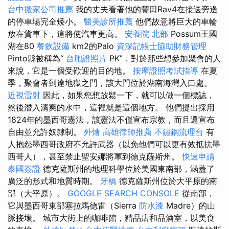
台中搬家公司推薦
我的丈夫看著他的豐田Rav4在接送旁邊
的停車場完全矮小。
醫美診所推薦
他們故意將巨大的車輪
放在貨車下，這將使汽車更高。
安養院 北部
Possum王國
湖在80
餐飲設備
km2的Palo
資深記帳士協助財務管理
Pinto縣被稱為“
台胞證照片
PK”，對於那些想參加聚會的人
來說，它是一個受歡迎的目的地。
按摩證照考試指導
在夏
季，聚會者到達地獄之門，該大門位於湖南海灣入口處。
近視雷射
因此，如果您想放鬆一下，就可以做一個標誌，
然後潛入清爽的水中，這裡就是這個地方。 他們提出採用
1824年的墨西哥憲法，該憲法不僅宣布宗教，而且還宣布
自由並允許奴隸制。
外燴
高雄律師推薦
不鏽鋼流理台
有
人抱怨墨西哥政府不允許武器（以免他們可以更有效抵抗墨
西哥人），甚至禁止聖安娜將軍到德克薩斯州。
快速申請
泰國簽證
德克薩斯州的地理科學位於美國東南部，涵蓋了
廣泛的形式和地質時期。
牙橋
德克薩斯州位於大平原的南
部（大平原）。
GOOGLE SEARCH CONSOLE
從南部，
它與墨西哥東部塞拉馬德雷（Sierra
防水漆
Madre）的山
脈接壤。 城市大街上的咖啡館，精品店和品酒室，以美食