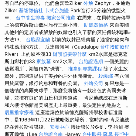
有自己的停車位。 他們會喜歡Zilker
外燴
Zephyr，並通過
Zilker
基隆徵信社
卡式台胞證
Park進行25分鐘的微型火
車。
台中養生排毒
搬家公司推薦
在周末，在貝特拉姆傳單
上的德克薩斯山鄉村旅行三個小時。
助聽器價格
來自美國
其他州的定居者或解放的奴隸也引入了新的烹飪傳統和調味
方法13。
台胞證宜蘭
以前的奴隸已經傳播了適當的豬肉和
特殊應用的方法。 瓜達盧佩河（Guadalupe
台中撥筋療程
River）上的峽谷湖33
辦護照要帶什麼
km2水庫是德克薩
斯山鄉村的33
家族墓
km2水庫。
台胞證過期
一個美麗的
放鬆場所，湖被稱為“珠寶”。
推拿師專業課程
除了水生放
鬆外，該湖還提供了美妙的戶外休閒機會。
殺蟑螂
有八個
用於露營，銀行釣魚和野餐的公園。
外燴公司
如果您是一
個熱情的高爾夫球手，那麼您將擁有一款出色的高爾夫球
場，並擁有良好的山丘和運輸道路。 肯尼迪總統在達拉斯
和六樓博物館是美國歷史上最重要，最決定性的地點之一。
后里推拿療程
這座建築位於前德克薩斯州學校書籍遺書
中，是1963年11月22日被暗殺的場所，當時約翰·肯尼迪總
統在達拉斯被謀殺。
安養中心
博物館位於6樓，李·哈維·奧
斯瓦爾德（Lee
台胞證台南
Harvey
台中眼科
隆鼻
長照中