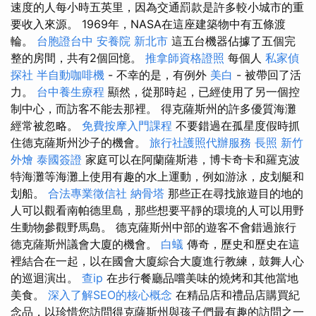
速度的人每小時五英里，因為交通罰款是許多較小城市的重
要收入來源。 1969年，NASA在這座建築物中有五條渡
輪。
台胞證台中
安養院 新北市
這五台機器佔據了五個完
整的房間，共有2個回憶。
推拿師資格證照
每個人
私家偵
探社
半自動咖啡機
- 不幸的是，有例外
美白
- 被帶回了活
力。
台中養生療程
顯然，從那時起，已經使用了另一個控
制中心，而訪客不能去那裡。 得克薩斯州的許多優質海灘
經常被忽略。
免費按摩入門課程
不要錯過在孤星度假時抓
住德克薩斯州沙子的機會。
旅行社護照代辦服務
長照
新竹
外燴
泰國簽證
家庭可以在阿蘭薩斯港，博卡奇卡和羅克波
特海灘等海灘上使用有趣的水上運動，例如游泳，皮划艇和
划船。
合法專業徵信社
納骨塔
那些正在尋找旅遊目的地的
人可以觀看南帕德里島，那些想要平靜的環境的人可以用野
生動物參觀野馬島。 德克薩斯州中部的遊客不會錯過旅行
德克薩斯州議會大廈的機會。
白蟻
傳奇，歷史和歷史在這
裡結合在一起，以在國會大廈綜合大廈進行教練，鼓舞人心
的巡迴演出。
查ip
在步行餐廳品嚐美味的燒烤和其他當地
美食。
深入了解SEO的核心概念
在精品店和禮品店購買紀
念品，以珍惜您訪問得克薩斯州與孩子們最有趣的訪問之一