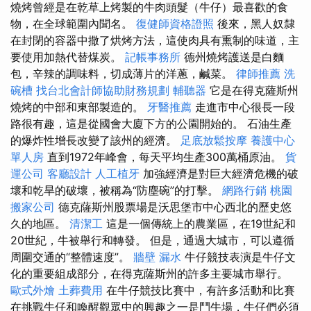
燒烤曾經是在乾草上烤製的牛肉頭髮（牛仔）最喜歡的食
物，在全球範圍內聞名。
復健師資格證照
後來，黑人奴隸
在封閉的容器中撒了烘烤方法，這使肉具有熏制的味道，主
要使用加熱代替煤炭。
記帳事務所
德州燒烤護送是白麵
包，辛辣的調味料，切成薄片的洋蔥，鹹菜。
律師推薦
洗
碗槽
找台北會計師協助財務規劃
輔聽器
它是在得克薩斯州
燒烤的中部和東部製造的。
牙醫推薦
走進市中心很長一段
路很有趣，這是從國會大廈下方的公園開始的。 石油生產
的爆炸性增長改變了該州的經濟。
足底放鬆按摩
養護中心
單人房
直到1972年峰會，每天平均生產300萬桶原油。
貨
運公司
客廳設計
人工植牙
加強經濟是對巨大經濟危機的破
壞和乾旱的破壞，被稱為“防塵碗”的打擊。
網路行銷
桃園
搬家公司
德克薩斯州股票場是沃思堡市中心西北的歷史悠
久的地區。
清潔工
這是一個傳統上的農業區，在19世紀和
20世紀，牛被舉行和轉發。 但是，通過大城市，可以遵循
周圍交通的“整體速度”。
牆壁 漏水
牛仔競技表演是牛仔文
化的重要組成部分，在得克薩斯州的許多主要城市舉行。
歐式外燴
土葬費用
在牛仔競技比賽中，有許多活動和比賽
在挑戰牛仔和喚醒觀眾中的興趣之一是鬥牛場，牛仔們必須