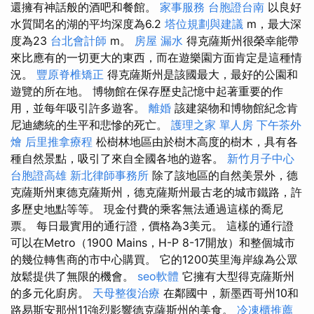
還擁有神話般的酒吧和餐館。
家事服務
台胞證台南
以良好
水質聞名的湖的平均深度為6.2
塔位規劃與建議
m，最大深
度為23
台北會計師
m。
房屋 漏水
得克薩斯州很榮幸能帶
來比應有的一切更大的東西，而在遊樂園方面肯定是這種情
況。
豐原脊椎矯正
得克薩斯州是該國最大，最好的公園和
遊覽的所在地。 博物館在保存歷史記憶中起著重要的作
用，並每年吸引許多遊客。
離婚
該建築物和博物館紀念肯
尼迪總統的生平和悲慘的死亡。
護理之家 單人房
下午茶外
燴
后里推拿療程
松樹林地區由於樹木高度的樹木，具有各
種自然景點，吸引了來自全國各地的遊客。
新竹月子中心
台胞證高雄
新北律師事務所
除了該地區的自然美景外，德
克薩斯州東德克薩斯州，德克薩斯州最古老的城市鐵路，許
多歷史地點等等。 現金付費的乘客無法通過這樣的喬尼
票。 每日最實用的通行證，價格為3美元。 這樣的通行證
可以在Metro（1900 Mains，H-P 8-17開放）和整個城市
的幾位轉售商的市中心購買。 它的1200英里海岸線為公眾
放鬆提供了無限的機會。
seo軟體
它擁有大型得克薩斯州
的多元化廚房。
天母整復治療
在鄰國中，新墨西哥州10和
路易斯安那州11強烈影響德克薩斯州的美食。
冷凍櫃推薦