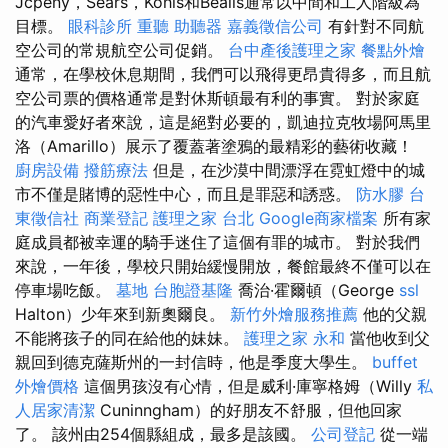
Jcpeny，Sears，Kohls和Bealls通常以中間和工人階級為
目標。
眼科診所
重聽 助聽器
嘉義徵信公司
有針對不同航
空公司的常規航空公司促銷。
台中產後護理之家
餐點外燴
通常，在學校休息期間，我們可以飛得更昂貴得多，而且航
空公司票的價格通常是對休斯頓最有利的事實。 對於家庭
的汽車愛好者來說，這是絕對必要的，凱迪拉克牧場阿馬里
洛（Amarillo）展示了覆蓋著塗鴉的最精彩的藝術收藏！
廚房設備
撥筋療法
但是，在沙漠中間漂浮在霓虹燈中的城
市不僅是賭博的惡性中心，而且是罪惡和誘惑。
防水膠
台
東徵信社
商業登記
護理之家 台北
Google商家檔案
所有家
庭成員都被幸運的騎手迷住了這個有罪的城市。 對於我們
來說，一年後，學校只開始緩慢開放，餐館最終不僅可以在
停車場吃飯。
墓地
台胞證基隆
喬治·霍爾頓（George
ssl
Halton）少年來到新奧爾良。
新竹外燴服務推薦
他的父親
不能將孩子的同在給他的妹妹。
護理之家 永和
當他收到父
親回到德克薩斯州的一封信時，他是季度大學生。
buffet
外燴價格
這個男孩沒有心情，但是威利·庫寧格姆（Willy
私
人居家清潔
Cuninngham）的好朋友不舒服，但他回家
了。 該州由254個縣組成，最多是該國。
公司登記
從一端