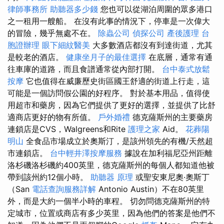
律師事務所
助聽器多少錢
您也可以從湖泊周圍的眾多港口
之一租用一艘船。 在沒有此事的情況下，停車是一次偉大
的冒險，幾乎無處不在。
除蟲公司
偵探公司
產後護理
台
胞證辦理
眼下細紋醫美
大多數酒店都沒有到達街道，尤其
是較老的酒店。
健康坐月子的最佳選擇
在底層，通常有通
往車庫的道路，而且食譜通常從內部打開。
台中泰式放鬆
按摩
它也值得在威廉歷史街區國王舒適的街道上行走，這
可能是一個訪問假公園的好程序。 對於基本用品，值得使
用超市和藥房，因為它們提供了更好的選擇，並提供了比舒
適商店更好的物有所值。
戶外婚禮
德克薩斯州的主要藥房
連鎖店是CVS，Walgreens和Rite
護理之家
Aid。
花葬陽
明山
全食品市場成立於奧斯汀，是該州領先的有機/天然超
市連鎖店。
台中輕井澤按摩服務
據說在加利福尼亞州距離
洛杉磯洛杉磯約400英里，德克薩斯州的每個人都知道他被
帶到該州約12個小時。
助聽器 原理
或聖安東尼奧·奧斯丁
（San
電話查詢服務詳解
Antonio Austin）不在80英里
外，而是大約一個半小時的車程。 切勿問德克薩斯州的特
定城市，位置或商店有多少英里，因為他們的答案是他們不