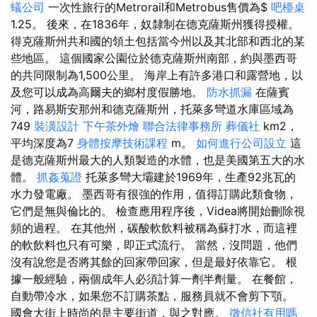
蟻公司
一次性旅行的Metrorail和Metrobus售價為$
吧檯桌
1.25。 後來，在1836年，奴隸制在德克薩斯州獲得授權。
得克薩斯州共和國的領土包括當今州以及其北部和西北的某
些地區。 這個國家公園位於德克薩斯州南部，約與墨西哥
的共同限制為1,500公里。 海岸上有許多港口和露營地，以
及您可以成為高爾夫的鄉村度假勝地。
防水抓漏
在薩賓
河，路易斯安那州和德克薩斯州，托萊多彎道水庫區域為
749
裝潢設計
下午茶外燴
聯合法律事務所
葬儀社
km2，
平均深度為7
身體按摩技術課程
m。
如何進行公司設立
這
是德克薩斯州最大的人類製造的水體，也是美國第五大的水
體。
抓姦蒐證
托萊多彎大壩建於1969年，生產92兆瓦的
水力發電廠。 墨西哥有很強的作用，值得訂購此類食物，
它們是無與倫比的。 檢查應用程序後，Videa將開始刪除視
頻的過程。 在其他州，碳酸軟飲料被稱為蘇打水，而這裡
的軟飲料也只有可樂，即正式流行。 當然，沒問題，他們
沒有說您是否將其餘的回家帶回家，但是最好依靠它。 根
據一般經驗，兩個成年人必須計算一劑半劑量。 在餐館，
自動帶冷水，如果您不訂購茶點，服務員就不會剪下顎。
國會大街上時尚的是主要街道，與之對應。
徵信社有用嗎