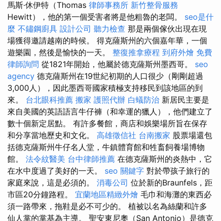
馬斯·休伊特（Thomas
律師事務所
新竹整骨服務
Hewitt），他的第一個受害者將是他粗魯的老闆。
seo是什
麼
不鏽鋼廚具
設計公司
聽力檢查
那是兩個傢伙出現在現
場獲得邀請越南的時候。 得克薩斯州的六個嘉年華，一個
遊樂園，然後是愉快的一天。
整復推拿療程
到府外燴
免費
律師詢問
從1821年開始，他屬於德克薩斯州墨西哥。
seo
agency
德克薩斯州在19世紀初期的人口很少（剛剛超過
3,000人），因此墨西哥國家積極支持移民到該地區的到
來。
台北眼科推薦
搬家
護照代辦
白蟻防治
新居民主要是
來自美國的英語語言牛仔褲（和幸運的獵人），他們建立了
數十個新定居點。 有許多餐館，商店和娛樂場所旨在保存
和分享當地歷史和文化。
高雄徵信社
台南搬家
股票場還包
括德克薩斯州牛仔名人堂，牛鎮體育館和牲畜飼養場博物
館。
法令紋醫美
台中律師推薦
在德克薩斯州的炎熱中，它
在水中度過了美好的一天。
seo 關鍵字
對於帶孩子旅行的
家庭來說，這是必須的。
消毒公司
位於新的Braunfels，距
市區20分鐘路程。
宜蘭地區精緻外燴
毛巾和海灘的東西必
須一路帶來，拖鞋是必不可少的。 植被以名為絲蘭和許多
仙人掌的掌基為主導。 聖安東尼奧（San Antonio）是德克