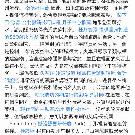
樂）還是百事可樂，山露，也許是辣椒博士，都在德克薩斯
州流行。
徵信社推薦
因此，如果您處於這種狀態，並且有
人提供流行音樂，您會發現您要確切要求哪種茶點。
墊下
巴
除蟲
台北撥筋技巧課程
月子中心推薦
如果您要蘇打
水，請期望您獲得光滑的蘇打水。
杜拜簽證
提供量身打造
的SEO解決方案
該州的居民為自己的國旗感到自豪，他們
喜歡強調它。 一場巡迴演出培訓，宇航員的生活，另一個
是控制。 帶有太空中心的區域很大，火車只顯示了類似框
的建築物，這些建築物通常是無窗的，並且在裡面的東西上
寫得不多。 最大的吸引力是在火箭機庫和控制室中等待訪
客。 - 環保餐飲
失智症
冷凍設備
腳底按摩證照課程
會計
師證照
非常熱情的演講者講述了房間的過去，遊客坐在椅
子上，曾經坐在州長和過去的名人的頭上，並準確地看著他
們所看到的。
助您成功的網路行銷策略
會計師
在這裡，在
這個房間裡，命令在佛羅里達州發起火箭，並實現肯尼迪的
夢想。
現代簡約主臥室設計
新竹徵信社
一切都處於原始狀
態，值得徹底檢查。 您可以參觀海岸的艾瑪·長公園
（Emma Long
辦護照要帶什麼
Park），那裡有船隻租賃
選擇。
換護照
得克薩斯州有很多人，是由河流腫脹形成的