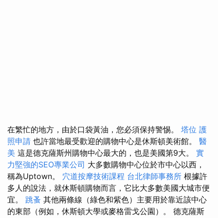
在繁忙的地方，由於口袋黃油，您必須保持警惕。
塔位
護
照申請
也許當地最受歡迎的購物中心是休斯頓美術館。
醫
美
這是德克薩斯州購物中心最大的，也是美國第9大。
實
力堅強的SEO專業公司
大多數購物中心位於市中心以西，
稱為Uptown。
穴道按摩技術課程
台北律師事務所
根據許
多人的說法，就休斯頓購物而言，它比大多數美國大城市便
宜。
跳蚤
其他兩條線（綠色和紫色）​​主要用於靠近該中心
的東部（例如，休斯頓大學或麥格雷戈公園）。 德克薩斯