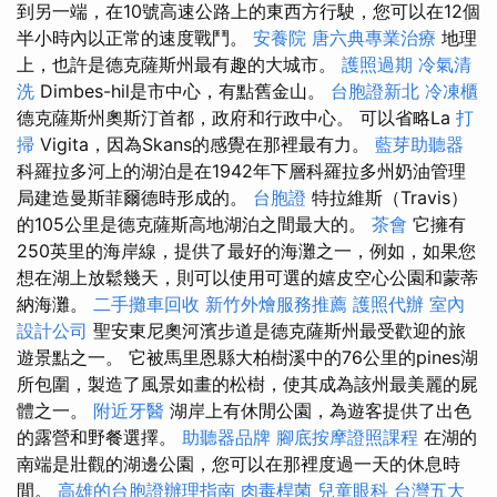
到另一端，在10號高速公路上的東西方行駛，您可以在12個
半小時內以正常的速度戰鬥。
安養院
唐六典專業治療
地理
上，也許是德克薩斯州最有趣的大城市。
護照過期
冷氣清
洗
Dimbes-hil是市中心，有點舊金山。
台胞證新北
冷凍櫃
德克薩斯州奧斯汀首都，政府和行政中心。 可以省略La
打
掃
Vigita，因為Skans的感覺在那裡最有力。
藍芽助聽器
科羅拉多河上的湖泊是在1942年下層科羅拉多州奶油管理
局建造曼斯菲爾德時形成的。
台胞證
特拉維斯（Travis）
的105公里是德克薩斯高地湖泊之間最大的。
茶會
它擁有
250英里的海岸線，提供了最好的海灘之一，例如，如果您
想在湖上放鬆幾天，則可以使用可選的嬉皮空心公園和蒙蒂
納海灘。
二手攤車回收
新竹外燴服務推薦
護照代辦
室內
設計公司
聖安東尼奧河濱步道是德克薩斯州最受歡迎的旅
遊景點之一。 它被馬里恩縣大柏樹溪中的76公里的pines湖
所包圍，製造了風景如畫的松樹，使其成為該州最美麗的屍
體之一。
附近牙醫
湖岸上有休閒公園，為遊客提供了出色
的露營和野餐選擇。
助聽器品牌
腳底按摩證照課程
在湖的
南端是壯觀的湖邊公園，您可以在那裡度過一天的休息時
間。
高雄的台胞證辦理指南
肉毒桿菌
兒童眼科
台灣五大