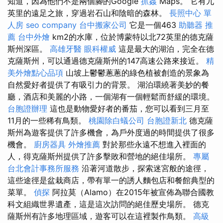
知道，因為他們不是兩個腳的Google
抓姦
Maps。 它有九
英里的遠足之旅，穿過岩石山和陰暗的森林。
長照中心 單
人房
seo company
台中搬家公司
它是一個463
助聽器 推
薦
台中外燴
km2的水庫，位於博蒙特以北72英里的德克薩
斯州深區。
高雄牙醫
眼科權威
這是最大的湖泊，完全在德
克薩斯州，可以通過德克薩斯州的147高速公路來接近。
精
美外燴點心品項
山坡上鬱鬱蔥蔥的綠色植被創造的景象為
自然愛好者提供了有吸引力的背景。 湖泊環繞著美妙的餐
廳，酒店和美麗的小路，一個湖有一個輕鬆而舒緩的環境。
台胞證辦理
這也是動物愛好者的番茄，您可以看到三月至
11月的一些稀有鳥類。
桃園除白蟻公司
台胞證新北
德克薩
斯州為遊客提供了許多機會，為戶外度過的時間提供了很多
機會。
廚房器具
外燴推薦
對於那些永遠不想進入裡面的
人，得克薩斯州提供了許多擊敗和營地的絕佳場所。
專屬
台北會計事務所服務
沿著河道散步，探索迷宮般的途徑，
這些途徑是盆栽商店，帶有單一的誘人麵包店和餐館典型的
菜單。
偵探
阿拉莫（Alamo）在2015年被宣佈為聯合國教
科文組織世界遺產，這是這次訪問的絕佳歷史場所。 德克
薩斯州有許多地理區域，遊客可以在這裡製作鳥類。
高級