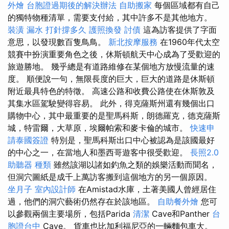
外燴
台胞證過期後的解決辦法
自助搬家
每個區域都有自己
的獨特物種清單，需要支付給，其中許多不是其他地方。
裝潢
漏水 打針撐多久
護照換發
討債
這為訪客提供了字面
意思，以發現數百隻鳥鳥。
新北按摩服務
在1960年代太空
競賽中扮演重要角色之後，休斯頓航天中心成為了受歡迎的
旅遊勝地。 幾乎總是有道路維修在某個地方放慢流量的速
度。 順便說一句，無限長度的巨大，巨大的道路是休斯頓
附近最具特色的特徵。 高速公路和收費公路使在休斯敦及
其集水區駕駛變得容易。 此外，得克薩斯州還有幾個出口
購物中心，其中最重要的是聖馬科斯，朗德羅克，德克薩斯
城，特雷爾，大草原，埃爾帕索和麥卡倫的城市。
快速申
請泰國簽證
特別是，聖馬科斯出口中心被認為是該國最好
的中心之一，在當地人和墨西哥遊客中很受歡迎。
長照2.0
助聽器 種類
雖然該湖以諸如釣魚之類的娛樂活動而聞名，
但洞穴圖紙是成千上萬訪客搬到這個地方的另一個原因。
坐月子
室內設計師
在Amistad水庫，土著美國人曾經居住
過，他們的洞穴藝術仍然存在於該地區。
自助餐外燴
您可
以參觀兩個主要場所，包括Parida
清潔
Cave和Panther
台
胞證台中
Cave。 貨車也比加利福尼亞的一輛麵包車大。