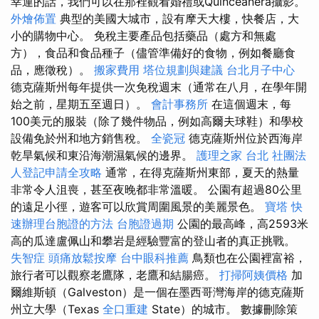
幸運的話，我們可以在那裡觀看婚禮或Quinceanera攝影。
外燴佈置
典型的美國大城市，設有摩天大樓，快餐店，大
小的購物中心。 免稅主要產品包括藥品（處方和無處
方），食品和食品種子（儘管準備好的食物，例如餐廳食
品，應徵稅）。
搬家費用
塔位規劃與建議
台北月子中心
德克薩斯州每年提供一次免稅週末（通常在八月，在學年開
始之前，星期五至週日）。
會計事務所
在這個週末，每
100美元的服裝（除了幾件物品，例如高爾夫球鞋）和學校
設備免於州和地方銷售稅。
全瓷冠
德克薩斯州位於西海岸
乾旱氣候和東沿海潮濕氣候的邊界。
護理之家 台北
社團法
人登記申請全攻略
通常，在得克薩斯州東部，夏天的熱量
非常令人沮喪，甚至夜晚都非常溫暖。 公園有超過80公里
的遠足小徑，遊客可以欣賞周圍風景的美麗景色。
寶塔
快
速辦理台胞證的方法
台胞證過期
公園的最高峰，高2593米
高的瓜達盧佩山和攀岩是經驗豐富的登山者的真正挑戰。
失智症
頭痛放鬆按摩
台中眼科推薦
鳥類也在公園裡富裕，
旅行者可以觀察老鷹隊，老鷹和結腸癌。
打掃阿姨價格
加
爾維斯頓（Galveston）是一個在墨西哥灣海岸的德克薩斯
州立大學（Texas
全口重建
State）的城市。 數據刪除策