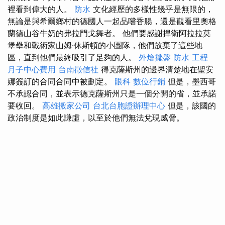
裡看到偉大的人。
防水
文化經歷的多樣性幾乎是無限的，
無論是與希爾鄉村的德國人一起品嚐香腸，還是觀看里奧格
蘭德山谷牛奶的弗拉門戈舞者。 他們要感謝捍衛阿拉拉莫
堡壘和戰術家山姆·休斯頓的小團隊，他們放棄了這些地
區，直到他們最終吸引了足夠的人。
外燴擺盤
防水 工程
月子中心費用
台南徵信社
得克薩斯州的邊界清楚地在聖安
娜簽訂的合同合同中被劃定。
眼科
數位行銷
但是，墨西哥
不承認合同，並表示德克薩斯州只是一個分開的省，並承諾
要收回。
高雄搬家公司
台北台胞證辦理中心
但是，該國的
政治制度是如此謙虛，以至於他們無法兌現威脅。