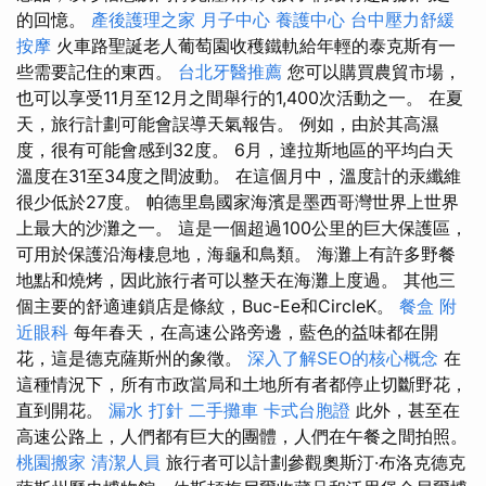
的回憶。
產後護理之家 月子中心
養護中心
台中壓力舒緩
按摩
火車路聖誕老人葡萄園收穫鐵軌給年輕的泰克斯有一
些需要記住的東西。
台北牙醫推薦
您可以購買農貿市場，
也可以享受11月至12月之間舉行的1,400次活動之一。 在夏
天，旅行計劃可能會誤導天氣報告。 例如，由於其高濕
度，很有可能會感到32度。 6月，達拉斯地區的平均白天
溫度在31至34度之間波動。 在這個月中，溫度計的汞纖維
很少低於27度。 帕德里島國家海濱是墨西哥灣世界上世界
上最大的沙灘之一。 這是一個超過100公里的巨大保護區，
可用於保護沿海棲息地，海龜和鳥類。 海灘上有許多野餐
地點和燒烤，因此旅行者可以整天在海灘上度過。 其他三
個主要的舒適連鎖店是條紋，Buc-Ee和CircleK。
餐盒
附
近眼科
每年春天，在高速公路旁邊，藍色的益味都在開
花，這是德克薩斯州的象徵。
深入了解SEO的核心概念
在
這種情況下，所有市政當局和土地所有者都停止切斷野花，
直到開花。
漏水 打針
二手攤車
卡式台胞證
此外，甚至在
高速公路上，人們都有巨大的團體，人們在午餐之間拍照。
桃園搬家
清潔人員
旅行者可以計劃參觀奧斯汀·布洛克德克