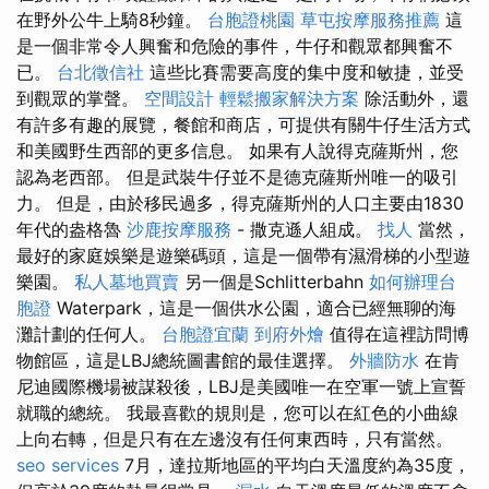
在野外公牛上騎8秒鐘。
台胞證桃園
草屯按摩服務推薦
這
是一個非常令人興奮和危險的事件，牛仔和觀眾都興奮不
已。
台北徵信社
這些比賽需要高度的集中度和敏捷，並受
到觀眾的掌聲。
空間設計
輕鬆搬家解決方案
除活動外，還
有許多有趣的展覽，餐館和商店，可提供有關牛仔生活方式
和美國野生西部的更多信息。 如果有人說得克薩斯州，您
認為老西部。 但是武裝牛仔並不是德克薩斯州唯一的吸引
力。 但是，由於移民過多，得克薩斯州的人口主要由1830
年代的盎格魯
沙鹿按摩服務
- 撒克遜人組成。
找人
當然，
最好的家庭娛樂是遊樂碼頭，這是一個帶有濕滑梯的小型遊
樂園。
私人墓地買賣
另一個是Schlitterbahn
如何辦理台
胞證
Waterpark，這是一個供水公園，適合已經無聊的海
灘計劃的任何人。
台胞證宜蘭
到府外燴
值得在這裡訪問博
物館區，這是LBJ總統圖書館的最佳選擇。
外牆防水
在肯
尼迪國際機場被謀殺後，LBJ是美國唯一在空軍一號上宣誓
就職的總統。 我最喜歡的規則是，您可以在紅色的小曲線
上向右轉，但是只有在左邊沒有任何東西時，只有當然。
seo services
7月，達拉斯地區的平均白天溫度約為35度，