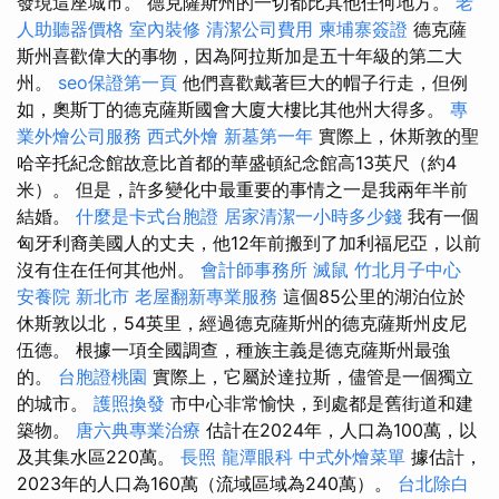
發現這座城市。 德克薩斯州的一切都比其他任何地方。
老
人助聽器價格
室內裝修
清潔公司費用
柬埔寨簽證
德克薩
斯州喜歡偉大的事物，因為阿拉斯加是五十年級的第二大
州。
seo保證第一頁
他們喜歡戴著巨大的帽子行走，但例
如，奧斯丁的德克薩斯國會大廈大樓比其他州大得多。
專
業外燴公司服務
西式外燴
新墓第一年
實際上，休斯敦的聖
哈辛托紀念館故意比首都的華盛頓紀念館高13英尺（約4
米）。 但是，許多變化中最重要的事情之一是我兩年半前
結婚。
什麼是卡式台胞證
居家清潔一小時多少錢
我有一個
匈牙利裔美國人的丈夫，他12年前搬到了加利福尼亞，以前
沒有住在任何其他州。
會計師事務所
滅鼠
竹北月子中心
安養院 新北市
老屋翻新專業服務
這個85公里的湖泊位於
休斯敦以北，54英里，經過德克薩斯州的德克薩斯州皮尼
伍德。 根據一項全國調查，種族主義是德克薩斯州最強
的。
台胞證桃園
實際上，它屬於達拉斯，儘管是一個獨立
的城市。
護照換發
市中心非常愉快，到處都是舊街道和建
築物。
唐六典專業治療
估計在2024年，人口為100萬，以
及其集水區220萬。
長照
龍潭眼科
中式外燴菜單
據估計，
2023年的人口為160萬（流域區域為240萬）。
台北除白