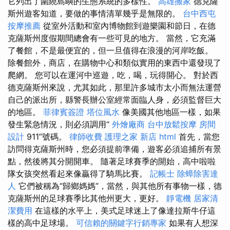
它列出了圍繞島嶼的生態系統的多樣性。
高雄搬家
德克薩
斯州遊客知道，要做的事情清單幾乎是無限的。
台中西屯
按摩推薦
從室外活動和室內博物館到遊樂園和節日，在德
克薩斯州度假期間總會有一些可見的地方。 當然，它充滿
了餐館，不是最便宜的，但一旦值得在浪漫的河岸吃飯。
除餐館外，商店，在購物中心和類似實用的東西中還發現了
爬網。 您可以在運河中巡遊，吃，喝，玩得開心。 對於西
德克薩斯州來說，尤其如此，那里許多城市太小而無法運營
自己的派出所，縣警長辦公室經常面臨人身，必須監督巨大
的地區。
菲律賓簽證
塔位風水
像美國其他地區一樣，如果
發生緊急情況，則必須調用“
外燴廠商
台中放鬆按摩
房間
設計
911”號碼。
律師收費
護理之家 新店
html
首先，當您
訪問得克薩斯州時，您必須提前準備，遊客必須追捕所有景
點，然後將其分開開車。 隨著足球賽季的開始，高中啦啦
隊女孩突然看起來像贏得了騎馬比賽。
記帳士
除蟑除害達
人
它們被稱為“歸鄉媽媽”，當然，與其他所有事物一樣，德
克薩斯州的足球賽季比其他州更大，更好。
靜電機
居家清
潔費用
在這樣的水平上，美式足球迷上了像達拉斯牛仔這
樣的高中足球場。
可信賴的關鍵字行銷專家
如果有人想深