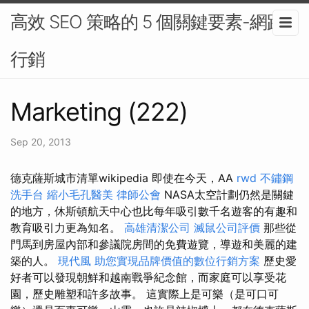
高效 SEO 策略的 5 個關鍵要素-網路
行銷
Marketing (222)
Sep 20, 2013
德克薩斯城市清單wikipedia 即使在今天，AA
rwd
不鏽鋼
洗手台
縮小毛孔醫美
律師公會
NASA太空計劃仍然是關鍵
的地方，休斯頓航天中心也比每年吸引數千名遊客的有趣和
教育吸引力更為知名。
高雄清潔公司
滅鼠公司評價
那些從
門馬到房屋內部和參議院房間的免費遊覽，導遊和美麗的建
築的人。
現代風
助您實現品牌價值的數位行銷方案
歷史愛
好者可以發現朝鮮和越南戰爭紀念館，而家庭可以享受花
園，歷史雕塑和許多故事。 這實際上是可樂（是可口可