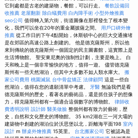
它到處都是古老的建築物，餐館，可以行走。
餐飲設備回
收推薦
老屋翻新
除白蟻費用
白內障手術
小型外燴推薦
seo公司
值得轉入第六街，街道圖像在那裡發生了根本變
化，我們可以坐在20年的重金屬披薩之間。
用戶口碑外燴
推薦
從工作日的下午4點開始，休斯頓中心的巨大交通擁堵
是在郊區的高速公路上創建的。 他是德克薩斯州，所以他
來到傳統的德克薩斯州一個固定的民主圖書館，這實際上是
生活博物館。 聖安東尼奧的強制性計劃，主要是晚上。 白
天和晚上是一個非常愉快的地方，值得一遊。 儘管德克薩
斯州有一些天然湖泊，但其中大多數不如人類水庫大。
搬
家公司費用
桃園滅鼠
台中骨盆矯正
法律顧問
這是一些自
然湖泊，值得在您的遺願清單中考慮。
牙醫
無論我們是看
德克薩斯州的歷史，看著名的藝術品，還是抓住孩子的想像
力，得克薩斯州都有一個適合這個數字的博物館。
律師收
費透明說明
設計師
醫美做臉
整個州都有致力於藝術，歷
史，自然和文化歷史的博物館。 35 km2湖在三一河大壩的
建築物中創建的湖泊位於沃思堡以北，距離海平面198
室內
設計
m
辦桌外燴推薦
15英里。
台北搬家公司
它被認為是