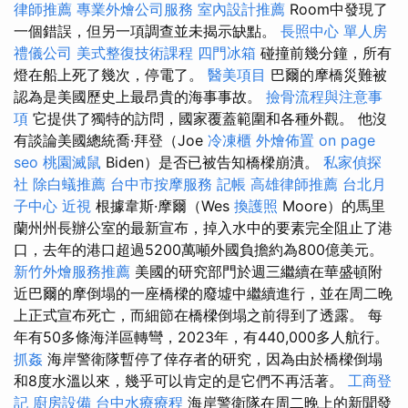
律師推薦
專業外燴公司服務
室內設計推薦
Room中發現了
一個錯誤，但另一項調查並未揭示缺點。
長照中心 單人房
禮儀公司
美式整復技術課程
四門冰箱
碰撞前幾分鐘，所有
燈在船上死了幾次，停電了。
醫美項目
巴爾的摩橋災難被
認為是美國歷史上最昂貴的海事事故。
撿骨流程與注意事
項
它提供了獨特的訪問，國家覆蓋範圍和各種外觀。 他沒
有談論美國總統喬·拜登（Joe
冷凍櫃
外燴佈置
on page
seo
桃園滅鼠
Biden）是否已被告知橋樑崩潰。
私家偵探
社
除白蟻推薦
台中市按摩服務
記帳
高雄律師推薦
台北月
子中心
近視
根據韋斯·摩爾（Wes
換護照
Moore）的馬里
蘭州州長辦公室的最新宣布，掉入水中的要素完全阻止了港
口，去年的港口超過5200萬噸外國負擔約為800億美元。
新竹外燴服務推薦
美國的研究部門於週三繼續在華盛頓附
近巴爾的摩倒塌的一座橋樑的廢墟中繼續進行，並在周二晚
上正式宣布死亡，而細節在橋樑倒塌之前得到了透露。 每
年有50多條海洋區轉彎，2023年，有440,000多人航行。
抓姦
海岸警衛隊暫停了倖存者的研究，因為由於橋樑倒塌
和8度水溫以來，幾乎可以肯定的是它們不再活著。
工商登
記
廚房設備
台中水療療程
海岸警衛隊在周二晚上的新聞發