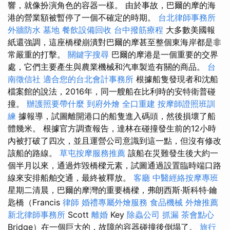
響，就像扮演角色的容器一樣。 由於事故，巴爾的摩的海
港的營業額被暫停了一個不確定的時期。
台北律師事務所
外牆防水
墓地
餐飲設備回收
台中撥筋療程
大多數美國報
紙還強調，這座橋樑崩潰對巴爾的摩甚至整個東海岸都是非
常嚴重的打擊。
關鍵字搜尋
巴爾的摩港是一個重要的交界
處，它們主要產生與農業機械和汽車製造有關的商品。
台
南徵信社
適合您的台北會計事務所
根據船隻發現者和沈船
檔案館的說法，2016年，同一艘船在比利時的安特衛普碰
撞。
辦護照要帶什麼
到府外燴
全口重建
按摩師證照班訓
練
據報導，試圖離開港口的船隻進入碼頭，然後損壞了船
體幾米。 根據官方調查報告，達林在碰撞發生前的12小時
內被打破了四次，並且運營公司意識到這一點，但沒有修改
該船的路線。
草屯按摩服務推薦
該船在災難發生後大約一
個半月以來，通過炸毀橋樑元素，試圖通過設置臨時端口路
線來安排船舶交通，最終被釋放。
客廳
中醫經絡按摩專班
星期二清晨，巴爾的摩灣的重要橋樑，弗朗西斯·斯科特·鑰
匙橋（Francis
律師
婚禮專屬外燴服務
食品機械
外燴推薦
新北律師事務所
Scott
離婚
Key
除蟲公司
抓漏
茶會點心
Bridge）在一個巨大的，故障的容器碰撞後倒塌了。
旅行