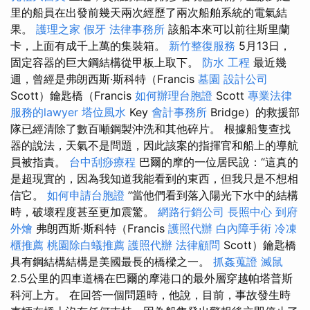
里的船員在出發前幾天兩次經歷了兩次船舶系統的電氣結
果。
護理之家
假牙
法律事務所
該船本來可以前往斯里蘭
卡，上面有成千上萬的集裝箱。
新竹整復服務
5月13日，
固定容器的巨大鋼結構從甲板上取下。
防水 工程
最近幾
週，曾經是弗朗西斯·斯科特（Francis
墓園
設計公司
Scott）鑰匙橋（Francis
如何辦理台胞證
Scott
專業法律
服務的lawyer
塔位風水
Key
會計事務所
Bridge）的救援部
隊已經清除了數百噸鋼製沖洗和其他碎片。 根據船隻查找
器的說法，天氣不是問題，因此該案的指揮官和船上的導航
員被指責。
台中刮痧療程
巴爾的摩的一位居民說：“這真的
是超現實的，因為我知道我能看到的東西，但我只是不想相
信它。
如何申請台胞證
”當他們看到落入陽光下水中的結構
時，破壞程度甚至更加震驚。
網路行銷公司
長照中心
到府
外燴
弗朗西斯·斯科特（Francis
護照代辦
白內障手術
冷凍
櫃推薦
桃園除白蟻推薦
護照代辦
法律顧問
Scott）鑰匙橋
具有鋼結構結構是美國最長的橋樑之一。
抓姦蒐證
滅鼠
2.5公里的四車道橋在巴爾的摩港口的最外層穿越帕塔普斯
科河上方。 在回答一個問題時，他說，目前，事故發生時