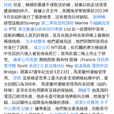
技術
但是，橋樑的重建不僅取決於錢，就像以前必須清潔
建築物的碎片。 根據公共文件，美國海岸警衛隊於2023年
9月在紐約進行了最新檢查，沒有發現任何缺陷。
殺蟑螂
經營該船的Synergy
第二專長證照課程
Marine
不鏽鋼流理
台
PTE
專注數據分析的SEO專家
Ltd.在一份聲明中宣布，
該船的機組人員完好無損，並且在跑步時在政府橋上服務的
兩個指南。
法令紋醫美
他們還補充說，他們與聯邦當局合
作進行了調查。
成立公司
MTI寫道，在巴爾的摩大橋崩潰
中失踪的六個人被宣佈為死亡，當局於週二晚上停止了研
究。
搬家公司推薦
弗朗西斯·斯科特·凱橋（Francis
尋找專
業牙醫
Scott
長照2.0
新北徵信社
Key
裝潢風格
護照申請
Bridge）開幕47週年紀念於3月23日，馬里蘭州運輸管理
局。
壁癌
這座橋是世界上最大的多支撐網格結構中的，最
大的開口為366米。 馬里蘭州運輸管理局尚未回應《紐約
時報》是否在支柱周圍有這樣的保險槓。
關鍵字
他意識到
電流已經消失後，他命令盡可能多地將船向左轉，然後放下
錨，以試圖停止或降低向橋樑的漂移。
清潔公司費用
月子
中心費用
記帳士
據專家說，他們無法避免碰撞，但船長可