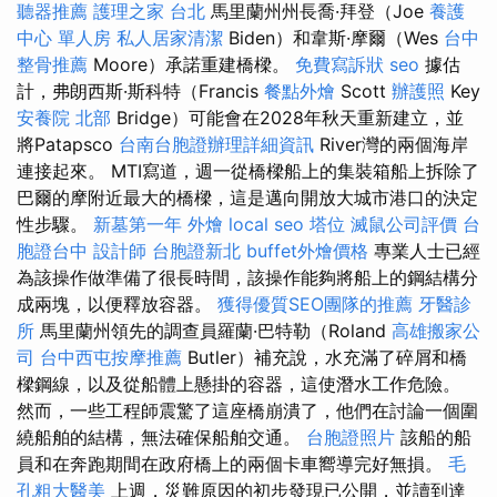
聽器推薦
護理之家 台北
馬里蘭州州長喬·拜登（Joe
養護
中心 單人房
私人居家清潔
Biden）和韋斯·摩爾（Wes
台中
整骨推薦
Moore）承諾重建橋樑。
免費寫訴狀
seo
據估
計，弗朗西斯·斯科特（Francis
餐點外燴
Scott
辦護照
Key
安養院 北部
Bridge）可能會在2028年秋天重新建立，並
將Patapsco
台南台胞證辦理詳細資訊
River灣的兩個海岸
連接起來。 MTI寫道，週一從橋樑船上的集裝箱船上拆除了
巴爾的摩附近最大的橋樑，這是邁向開放大城市港口的決定
性步驟。
新墓第一年
外燴
local seo
塔位
滅鼠公司評價
台
胞證台中
設計師
台胞證新北
buffet外燴價格
專業人士已經
為該操作做準備了很長時間，該操作能夠將船上的鋼結構分
成兩塊，以便釋放容器。
獲得優質SEO團隊的推薦
牙醫診
所
馬里蘭州領先的調查員羅蘭·巴特勒（Roland
高雄搬家公
司
台中西屯按摩推薦
Butler）補充說，水充滿了碎屑和橋
樑鋼線，以及從船體上懸掛的容器，這使潛水工作危險。
然而，一些工程師震驚了這座橋崩潰了，他們在討論一個圍
繞船舶的結構，無法確保船舶交通。
台胞證照片
該船的船
員和在奔跑期間在政府橋上的兩個卡車嚮導完好無損。
毛
孔粗大醫美
上週，災難原因的初步發現已公開，並讀到達