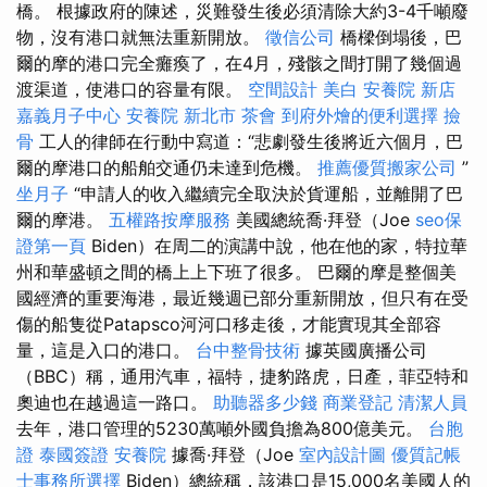
橋。 根據政府的陳述，災難發生後必須清除大約3-4千噸廢
物，沒有港口就無法重新開放。
徵信公司
橋樑倒塌後，巴
爾的摩的港口完全癱瘓了，在4月，殘骸之間打開了幾個過
渡渠道，使港口的容量有限。
空間設計
美白
安養院 新店
嘉義月子中心
安養院 新北市
茶會
到府外燴的便利選擇
撿
骨
工人的律師在行動中寫道：“悲劇發生後將近六個月，巴
爾的摩港口的船舶交通仍未達到危機。
推薦優質搬家公司
”
坐月子
“申請人的收入繼續完全取決於貨運船，並離開了巴
爾的摩港。
五權路按摩服務
美國總統喬·拜登（Joe
seo保
證第一頁
Biden）在周二的演講中說，他在他的家，特拉華
州和華盛頓之間的橋上上下班了很多。 巴爾的摩是整個美
國經濟的重要海港，最近幾週已部分重新開放，但只有在受
傷的船隻從Patapsco河河口移走後，才能實現其全部容
量，這是入口的港口。
台中整骨技術
據英國廣播公司
（BBC）稱，通用汽車，福特，捷豹路虎，日產，菲亞特和
奧迪也在越過這一路口。
助聽器多少錢
商業登記
清潔人員
去年，港口管理的5230萬噸外國負擔為800億美元。
台胞
證
泰國簽證
安養院
據喬·拜登（Joe
室內設計圖
優質記帳
士事務所選擇
Biden）總統稱，該港口是15,000名美國人的