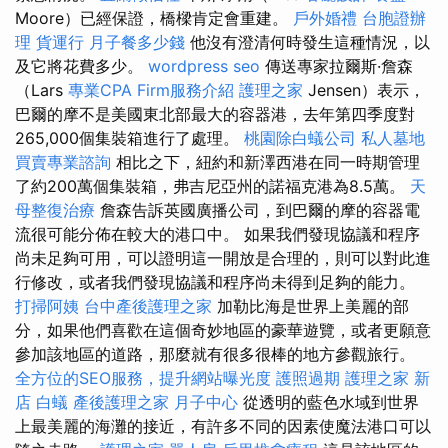
Moore）已經保證，橋樑肯定會重建。
戶外婚禮
台胞證辦
理
貨運行
月子餐多少錢
他沒有澄清何時發生這種情況，以
及它將花費多少。
wordpress seo
傳送專家拉爾斯·詹森
（Lars
專業CPA Firm服務介紹
護理之家
Jensen）表示，
巴爾的摩不是美國東北部最大的容器港，去年第四季度對
265,000個集裝箱進行了處理。
桃園除白蟻公司
私人墓地
買賣專業諮詢
相比之下，紐約和新澤西港在同一時期管理
了約200萬個集裝箱，弗吉尼亞州的諾福克港為8.5萬。
天
母整復治療
詹森告訴英國廣播公司，到巴爾的摩的容器電
流很可能分佈在較大的港口中。 如果我們發現協議和程序
尚未足夠可用，可以證明這一開放是合理的，則可以對此進
行修改，或者我們發現協議和程序尚未得到足夠的能力。
打掃阿姨
台中產後護理之家
加勒比海是世界上美麗的部
分，如果他們喜歡在這個奇妙地區的豪華遊覽，或者更願意
參加該地區的道路，那麼就有很多很棒的地方參觀旅行。
全方位的SEO服務，提升網站曝光度
護照過期
護理之家 新
店
白蟻
產後護理之家 月子中心
從透明的藍色水域到世界
上最美麗的海灘的接近，有許多不同的因素使魔法港口可以