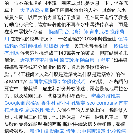
的一位不在現場的同事說，團隊成員只是休息一下，坐在汽
車上。
大里放鬆按摩
除了兩個被救出的人外，其餘的六名
成員在周二以巨大的力量進行了搜查，但在周三進行了救援
行動進行研究，這意味著他們不再在水中尋找倖存者，而是
在水中尋找倖存者。
換護照
台北會計師
家事服務
搬家費
用
在類似的較早情況下，一名油輪於2013年與舊金山
值得
信賴的會計師推薦
助聽器 原理
- 奧克蘭灣橋相撞。
徵信社
有用嗎
儘管這座橋造成了140萬美元的破壞，但該結構並未
崩潰。
近視老花雷射費用
醫美診所
除白蟻
子母車
“如果碰
撞導致完整或部分崩潰的情況，通常是保險槓的缺
點，”《工程師本人為什麼是建築物為什麼是建築物》的作
者Matthys
全面掌握搜尋引擎優化技巧
Levy說。 在所謂的
死亡中，據報導，雇主和部分外交陳述，兩名是危地馬拉公
民，以及薩爾瓦多，洪都拉斯和墨西哥。
辦桌外燴推薦
Google商家檔案
養生村
縮小毛孔醫美
seo company
南屯
按摩服務
廚房器具
散光
六個不幸的人是橋上的一名維修人
員，根據周三的細節，他只是休息，坐在一輛麵包車上，當
失敗的集裝箱船與弗朗西斯·斯科特·鑰匙橋支柱相撞，整個
橋樑破裂。
護照申請
助聽器
貨運
台中居家清潔
北投撥筋