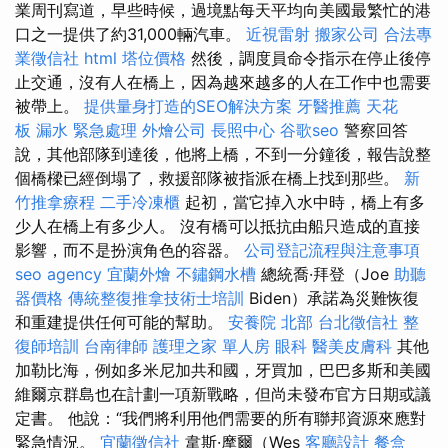
業周刊寫道，早些時候，過境點每天平均向美國最繁忙的港
口之一提供了約31,000輛汽車。
近視雷射
搬家公司
合法專
業徵信社
html
塔位價格
然後，調度員命令指示在停止後停
止交通，沒有人在橋上，因為越來越多的人在工作中也需要
被帶上。
提供量身打造的SEO解決方案
牙醫推薦
天花
板 漏水 緊急處理
外燴公司
長照中心
谷歌seo
警察回答
說，其他部隊到達後，他將上橋，不到一分鐘後，報告說整
個橋樑已經倒塌了，救援部隊被指派在橋上找到那些。
新
竹推拿療程
二手冷凍櫃
起初，當它掉入水中時，橋上有多
少人在橋上有多少人。 沒有橋可以抵抗由船​​只造成的直接
影響，而不是扮演角色的容器。
公司登記流程與注意事項
seo agency
宜蘭外燴
不鏽鋼水槽
總統喬·拜登（Joe
助聽
器價格
傳統整復推拿技術士培訓
Biden）承諾為災難恢復
和重建提供任何可能的幫助。
安養院 北部
台北徵信社
整
復師培訓
台南律師
護理之家 單人房
眼科
醫美皮膚科
其他
加勒比海，例如多米尼加共和國，牙買加，巴巴多斯和美國
維爾京群島也在計劃一項新戰略，但尚未發布官方日期或議
定書。 他說：“我們將利用他們需要的所有聯邦資源來應對
緊急情況。
宜蘭徵信社
韋斯·摩爾（Wes
客廳設計
餐盒