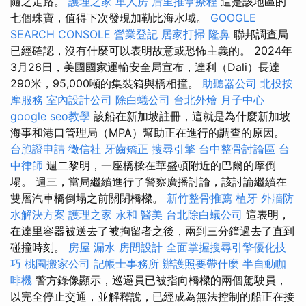
隨之走路。
護理之家 單人房
后里推拿療程
這是該地區的
七個珠寶，值得下次發現加勒比海水域。
GOOGLE
SEARCH CONSOLE
營業登記
居家打掃
隆鼻
聯邦調查局
已經確認，沒有什麼可以表明故意或恐怖主義的。 2024年
3月26日，美國國家運輸安全局宣布，達利（Dali）長達
290米，95,000噸的集裝箱與橋相撞。
助聽器公司
北投按
摩服務
室內設計公司
除白蟻公司
台北外燴
月子中心
google seo教學
該船在新加坡註冊，這就是為什麼新加坡
海事和港口管理局（MPA）幫助正在進行的調查的原因。
台胞證申請
徵信社
牙齒矯正
搜尋引擎
台中整骨討論區
台
中律師
週二黎明，一座橋樑在華盛頓附近的巴爾的摩倒
塌。 週三，當局繼續進行了警察廣播討論，該討論繼續在
雙層汽車橋倒塌之前關閉橋樑。
新竹整骨推薦
植牙
外牆防
水解決方案
護理之家 永和
醫美
台北除白蟻公司
這表明，
在達里容器被送去了被拘留者之後，兩到三分鐘過去了直到
碰撞時刻。
房屋 漏水
房間設計
全面掌握搜尋引擎優化技
巧
桃園搬家公司
記帳士事務所
辦護照要帶什麼
半自動咖
啡機
警方錄像顯示，巡邏員已被指向橋樑的兩個駕駛員，
以完全停止交通，並解釋說，已經成為無法控制的船正在接