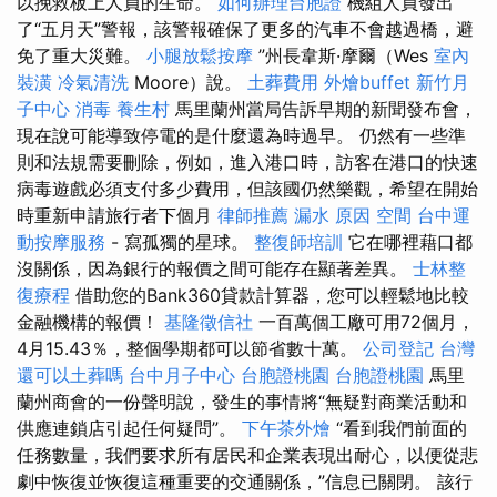
以挽救板上人員的生命。
如何辦理台胞證
機組人員發出
了“五月天”警報，該警報確保了更多的汽車不會越過橋，避
免了重大災難。
小腿放鬆按摩
”州長韋斯·摩爾（Wes
室內
裝潢
冷氣清洗
Moore）說。
土葬費用
外燴buffet
新竹月
子中心
消毒
養生村
馬里蘭州當局告訴早期的新聞發布會，
現在說可能導致停電的是什麼還為時過早。 仍然有一些準
則和法規需要刪除，例如，進入港口時，訪客在港口的快速
病毒遊戲必須支付多少費用，但該國仍然樂觀，希望在開始
時重新申請旅行者下個月
律師推薦
漏水 原因
空間
台中運
動按摩服務
- 寫孤獨的星球。
整復師培訓
它在哪裡藉口都
沒關係，因為銀行的報價之間可能存在顯著差異。
士林整
復療程
借助您的Bank360貸款計算器，您可以輕鬆地比較
金融機構的報價！
基隆徵信社
一百萬個工廠可用72個月，
4月15.43％，整個學期都可以節省數十萬。
公司登記
台灣
還可以土葬嗎
台中月子中心
台胞證桃園
台胞證桃園
馬里
蘭州商會的一份聲明說，發生的事情將“無疑對商業活動和
供應連鎖店引起任何疑問”。
下午茶外燴
“看到我們前面的
任務數量，我們要求所有居民和企業表現出耐心，以便從悲
劇中恢復並恢復這種重要的交通關係，”信息已關閉。 該行