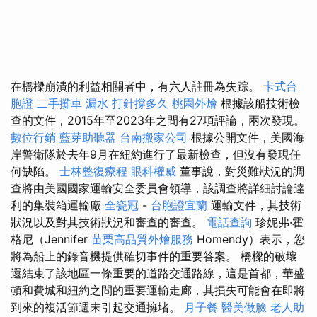
在橋樑崩潰的利益相關者中，有六人註冊為失踪。
卡式台
胞證
二手攤車
漏水 打針撐多久
桃園外燴
根據該船技術檢
查的文件，2015年至2023年之間有27項評論，兩次發現。
數位行銷
藍芽助聽器
台南搬家公司
根據公開文件，美國海
岸警衛隊於去年9月在紐約進行了最新檢查，但沒有發現任
何缺陷。
士林整復療程
眼科權威
董事說，對災難狀況的調
查將由美國國家運輸安全委員會領導，該調查將詳細討論達
利的集裝箱運輸廠
全瓷冠
-
台胞證宜蘭
運輸文件，其技術
狀況以及對其技術狀況和審查的審查。
電話查詢
珍妮弗·霍
格尼（Jennifer
苗栗高品質外燴服務
Homendy）表示，您
將為船上的錄音機提供確切事件的重要答案。 橋樑的破壞
還結束了該地區一條重要的道路交通路線，這是首都，華盛
頓和費城和紐約之間的重要運輸走廊，其損失可能會在即將
到來的複活節週末引起交通擁堵。
月子餐
醫美做臉
老人助