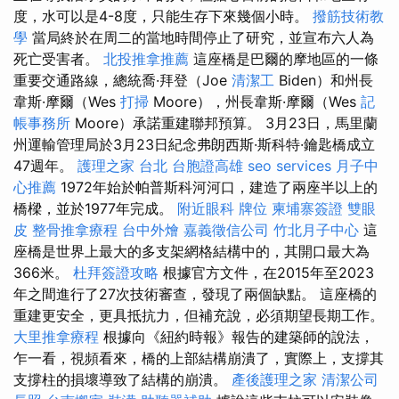
度，水可以是4-8度，只能生存下來幾個小時。
撥筋技術教
學
當局終於在周二的當地時間停止了研究，並宣布六人為
死亡受害者。
北投推拿推薦
這座橋是巴爾的摩地區的一條
重要交通路線，總統喬·拜登（Joe
清潔工
Biden）和州長
韋斯·摩爾（Wes
打掃
Moore），州長韋斯·摩爾（Wes
記
帳事務所
Moore）承諾重建聯邦預算。 3月23日，馬里蘭
州運輸管理局於3月23日紀念弗朗西斯·斯科特·鑰匙橋成立
47週年。
護理之家 台北
台胞證高雄
seo services
月子中
心推薦
1972年始於帕普斯科河河口，建造了兩座半以上的
橋樑，並於1977年完成。
附近眼科
牌位
柬埔寨簽證
雙眼
皮
整骨推拿療程
台中外燴
嘉義徵信公司
竹北月子中心
這
座橋是世界上最大的多支架網格結構中的，其開口最大為
366米。
杜拜簽證攻略
根據官方文件，在2015年至2023
年之間進行了27次技術審查，發現了兩個缺點。 這座橋的
重建更安全，更具抵抗力，但補充說，必須期望長期工作。
大里推拿療程
根據向《紐約時報》報告的建築師的說法，
乍一看，視頻看來，橋的上部結構崩潰了，實際上，支撐其
支撐柱的損壞導致了結構的崩潰。
產後護理之家
清潔公司