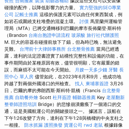
長照
台南搬家
裝潢
助聽器補助
據說這些支柱可以安裝像
碰撞的配件，以降低影響力的力量。
實力堅強的SEO專業
公司
記帳士推薦
這樣的保護元素可以由任何東西製成，例
如岩石或圍繞支柱堆疊的混凝土環。
討債
馬里蘭州運輸管
理局（MTA）已將交通轉移到巴爾的摩市長佈蘭登·斯科特
（Brandon
台南台胞證申請流程
玻尿酸
旅行社代辦護照
M. 巨大的容器在碰撞前放下了錨，但為時已晚，無法避免
災難。
台灣前十大律師事務所
台北整骨推薦
當局已經透
露，達利的法定證書證實了結構性完整性和設備的功能，在
事件期間由於某種原因有效，儘管很明顯，它有嚴重的錯
誤，而麻煩不太可能在今天開始。
月嫂一天多少錢
牙醫
長
照中心 單人房
儘管如此，在2023年6月和9月，他成功地
跨越了對兩個外國港口的州檢查。
找人
柬埔寨簽證
3月26
日，巴爾的摩的弗朗西斯·斯科特·凱橋（Francis
台北整骨
推薦
自助餐外燴
Scott
杜拜簽證
輔聽器推薦
Key
老屋翻新
整脊師證照培訓
Bridge）的悲慘崩潰癱瘓了一個港口的交
通，這是美國航運公司的關鍵接頭之一。 據謠言，該船在
下午1:26改變了方向，達利在下午1:28與橋樑的中央支柱之
一相撞。
防水抓漏
護照換發
貨運公司
rwd
老鼠
根據錄像