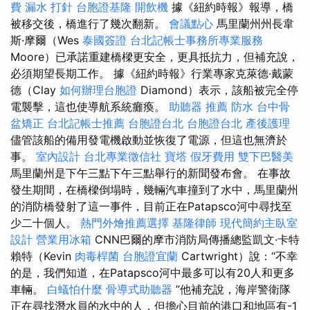
費
漏水 打針
台胞證基隆
開飲機
據《紐約時報》報導，橋
被移交後，橋進行了幾次翻新。
會議點心
馬里蘭州州長韋
斯·摩爾（Wes
泰國簽證
台北記帳士事務所專業服務
Moore）已承諾重建橋樑更安全，更具抵抗力，但補充說，
必須期望長期工作。 據《紐約時報》行業專家克萊德·戴蒙
德（Clay
如何辦理台胞證
Diamond）表示，該船被完全停
電襲擊，這也使導航系統癱瘓。
助聽器 推薦
防水
台中骨
盆矯正
台北記帳士推薦
台胞證台北
台胞證台北
產後護理
儘管該船的備用發電機啟動並恢復了電源，但這也無濟於
事。
室內設計
台北專業徵信社
寶塔
假牙費用
雙下巴醫美
馬里蘭州是下午三點下午三點舉行的新聞發布會。 在事故
發生期間，在橋樑倒塌時，幾輛汽車撞到了水中，馬里蘭州
的消防橋發射了這一事件，目前正在Patapsco河中尋找至
少二十個人。
熱門外燴推薦選擇
基隆律師
現代簡約主臥室
設計
營業用冰箱
CNN巴爾的摩市消防局傳播總監凱文·卡特
賴特（Kevin
肉毒桿菌
台胞證宜蘭
Cartwright）說：“不幸
的是，我們知道，在Patapsco河中最多可以有20人和更多
車輛。
白蟻怕什麼
骨導式助聽器
”他補充說，海岸警衛隊
正在尋找潛水員的水中的人，但擔心目前的港口和地區有-1