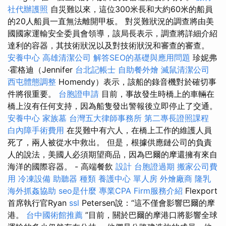
社代辦護照
自災難以來，這位300米長和大約60米的船員
的20人船員一直無法離開甲板。 對災難狀況的調查將由美
國國家運輸安全委員會領導，該局長表示，調查將詳細介紹
達利的容器，其技術狀況以及對技術狀況和審查的審查。
安養中心
高雄清潔公司
解答SEO的基礎與應用問題
珍妮弗
·霍格迪（Jennifer
台北記帳士
自助餐外燴
滅鼠清潔公司
西屯體態調整
Homendy）表示，該船的錄音機對於確切事
件將很重要。
台胞證申請
目前，事故發生時橋上的車輛在
橋上沒有任何支持，因為船隻發出警報後立即停止了交通。
安養中心
家族墓
台灣五大律師事務所
第二專長證照課程
白內障手術費用
在災難中有六人，在橋上工作的維護人員
死了，兩人被從水中救出。 但是，根據供應鏈公司的負責
人的說法，美國人必須期望商品，因為巴爾的摩還擁有來自
海洋的國際容器。 - 高端餐飲
設計
台胞證過期
搬家公司費
用
冷凍設備
助聽器 種類
養護中心 單人房
外燴廠商
隆乳
海外抓姦協助
seo是什麼
專業CPA Firm服務介紹
Flexport
首席執行官Ryan
ssl
Petersen說：“這不僅會影響巴爾的摩
港。
台中國術館推薦
”目前，關於巴爾的摩港口將影響全球