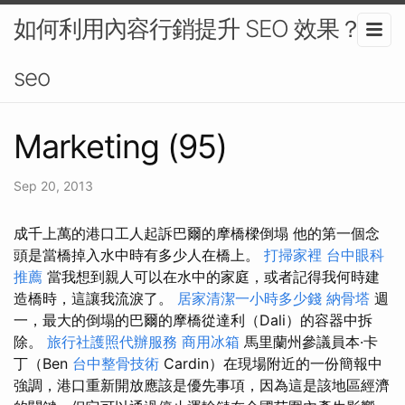
如何利用內容行銷提升 SEO 效果？-
seo
Marketing (95)
Sep 20, 2013
成千上萬的港口工人起訴巴爾的摩橋樑倒塌 他的第一個念
頭是當橋掉入水中時有多少人在橋上。
打掃家裡
台中眼科
推薦
當我想到親人可以在水中的家庭，或者記得我何時建
造橋時，這讓我流淚了。
居家清潔一小時多少錢
納骨塔
週
一，最大的倒塌的巴爾的摩橋從達利（Dali）的容器中拆
除。
旅行社護照代辦服務
商用冰箱
馬里蘭州參議員本·卡
丁（Ben
台中整骨技術
Cardin）在現場附近的一份簡報中
強調，港口重新開放應該是優先事項，因為這是該地區經濟