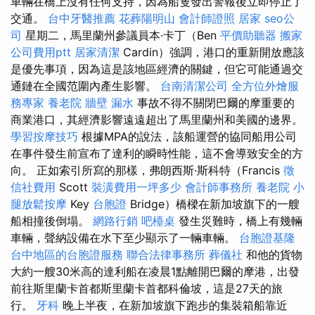
車輛在橋上沒有任何支持，因為船隻發出警報後立即停止了
交通。
台中牙醫推薦
花葬陽明山
會計師證照
居家
seo公
司
星期二，馬里蘭州參議員本·卡丁（Ben
平價助聽器
搬家
公司費用ptt
居家清潔
Cardin）強調，港口的重新開放應該
是優先事項，因為這是該地區經濟的關鍵，但它可能通過交
通鏈在全國范圍內產生影響。
台南清潔公司
全方位外燴服
務專家
養老院
牆壁 漏水
事故不得不關閉巴爾的摩重要的
商業港口，其經濟影響遠遠超出了馬里蘭州和美國的邊界。
學習按摩技巧
根據MPA的說法，該船運營的協同船用公司
在事件發生前宣布了達利的瞬時性能，這不會導致安全的方
向。 正如索引所寫的那樣，弗朗西斯·斯科特（Francis
徵
信社費用
Scott
裝潢費用一坪多少
會計師事務所
養老院
小
腿放鬆按摩
Key
台胞證
Bridge）橋樑在新加坡旗下的一艘
船相撞後倒塌。
網路行銷
吧檯桌
發生災難時，橋上有幾輛
車輛，聲納設備在水下至少顯示了一輛車輛。
台胞證基隆
台中地區的台胞證服務
聯合法律事務所
葬儀社
和他的貨物
大約一艘30米高的達利船在凌晨1點離開巴爾的摩港，出發
前往斯里蘭卡首都斯里蘭卡首都科倫坡，這是27天的旅
行。
牙科
晚上半夜，在新加坡旗下跑步的集裝箱船靠近