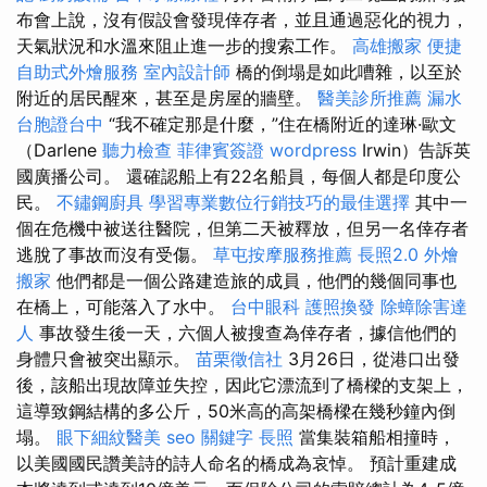
布會上說，沒有假設會發現倖存者，並且通過惡化的視力，
天氣狀況和水溫來阻止進一步的搜索工作。
高雄搬家
便捷
自助式外燴服務
室內設計師
橋的倒塌是如此嘈雜，以至於
附近的居民醒來，甚至是房屋的牆壁。
醫美診所推薦
漏水
台胞證台中
“我不確定那是什麼，”住在橋附近的達琳·歐文
（Darlene
聽力檢查
菲律賓簽證
wordpress
Irwin）告訴英
國廣播公司。 還確認船上有22名船員，每個人都是印度公
民。
不鏽鋼廚具
學習專業數位行銷技巧的最佳選擇
其中一
個在危機中被送往醫院，但第二天被釋放，但另一名倖存者
逃脫了事故而沒有受傷。
草屯按摩服務推薦
長照2.0
外燴
搬家
他們都是一個公路建造旅的成員，他們的幾個同事也
在橋上，可能落入了水中。
台中眼科
護照換發
除蟑除害達
人
事故發生後一天，六個人被搜查為倖存者，據信他們的
身體只會被突出顯示。
苗栗徵信社
3月26日，從港口出發
後，該船出現故障並失控，因此它漂流到了橋樑的支架上，
這導致鋼結構的多公斤，50米高的高架橋樑在幾秒鐘內倒
塌。
眼下細紋醫美
seo 關鍵字
長照
當集裝箱船相撞時，
以美國國民讚美詩的詩人命名的橋成為哀悼。 預計重建成