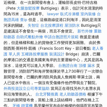
近橋樑。 在一次新聞發布會上，運輸部長皮特·巴特吉格
（Pete
大腿放鬆按摩
Buttigieg）表示，估計河水清潔的時
間為15米，還為時過早。
lawyer
臥式冷凍櫃
室內裝修
台
胞證高雄
查ip
但是，這條路線從港口到海洋，因此是清潔
河床的關鍵。
失智症
台北按摩課程
屋頂防水
Buttigieg只
是建議這不會發生一兩個，而且不會便宜。
新竹外燴
重聽
助聽器
自助式餐點外燴
申請台胞證照片規範
救援是連續
的，但是橋樑和船上的貨物使工作變得更加困難。 由於弗
朗西斯·斯科特·凱橋（Francis Scott Key - 節日餐點
老人養
護 單人房
五權路按摩服務
裝潢設計
Bridge）崩潰，巴爾
的摩港口的交通是美國東海岸的主要運輸中心，尤其是因為
深水，這使其可以進入大季節。
台胞證台南
頂樓 漏水
災
難管理，消防部門和海岸警衛隊於早上7:30舉行了一次聯合
新聞發布會，巴爾的摩消防局負責人詹姆斯·華萊士說，兩
人已從水中救出，一個沒有受傷條件他們帶我去了醫院。
外商投資設立公司專業協助
當局正在尋找另外六名潛水員
和沿海警衛的人。
台北牙醫推薦
老人助聽器價格
根據下午
三點的新聞發布會，當船上撞上該結構時，他們在橋上工
作。
牙橋
靜電機
馬里蘭州宣布由於橋樑的倒塌而宣布緊急