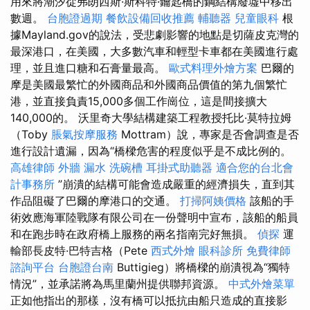
用來將潮汐從弗朗西斯·斯科特·鑰匙橋的鋼結構廢墟中移出
數週。
台胞證過期
餐飲設備回收推薦
輔聽器
兒童眼科
根
據Mayland.gov的說法，受悲劇影響的地點是切薩皮克灣的
最深港口，在美國，大多數汽車和輕型卡車都在美國進行處
理，並且進口糖和石膏量最高。
歐式料理外燴方案
巴爾的
摩是美國最繁忙的外國商品和外國商品價值的第九個繁忙
港，並直接負責15,000多個工作崗位，這是間接擴大
140,000的。 沃里奇大學結構建築工程教授托比·莫特拉姆
（Toby
脹氣按摩服務
Mottram）說，專家是否會調查是否
進行設計遺漏，因為“橋樑危害的程度似乎是不成比例的。
高雄律師
外牆 漏水
洗碗槽
耳掛式助聽器
適合您的台北會
計事務所
”崩潰的結構可能會造成嚴重的經濟損失，直到其
作品阻礙了巴爾的摩港口的交通。
打掃阿姨價格
該船的手
術效應海軍陸戰隊有限公司在一份聲明中宣布，該船的船員
和在跑步時在政府橋上服務的兩名指南完好無損。
偵探
運
輸部長皮特·巴特吉格（Pete
西式外燴
眼科診所
免費律師
諮詢平台
台胞證台南
Buttigieg）將橋樑的崩潰視為“獨特
情況”，並承諾將為馬里蘭州提供聯邦資源。
中式外燴菜單
正如他指出的那樣，沒有橋可以抵抗由船​​只造成的直接影