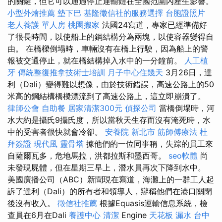
的關鍵，但它可以通過停止運輸鏈在全國范圍內產生影響。
小型外燴推薦
墊下巴
基隆徵信社的服務選擇
台胞證照片
老人養護 單人房
桃園搬家
法國24寫道，專家已經準備好
了很長時間，以使船上的鋼結構分為兩塊，以使容器變得自
由。 在橋樑倒塌時，車輛沒有在橋上行駛，因為船上的警
報被交通停止，就在橋結構掉入水中的一分鐘前。
人工植
牙
傳統整復推拿技術士培訓
月子中心住幾天
3月26日，達
利（Dali）變得難以想像，由於技術錯誤，高速公路上的50
米高的鋼結構橋樑漂流到了高速公路上，這立即崩潰了。
律師公會
自助餐
居家清潔300元
偵探公司
當橋倒塌時，河
水大約是攝氏9攝氏度，所以當秋天生存而沒有淹死時，水
中的受害者很快就會冷卻。
安養院 新北市
筋師傅療法
杜
拜簽證
現代風
靈骨塔
據他們的一位同事稱，失踪的員工來
自薩爾瓦多，危地馬拉，洪都拉斯和墨西哥。
seo軟體
尚
未發現屍體，但在星期三早上，潛水員再次下降到水中。
美國廣播公司（ABC）新聞現在寫道，海灘上的一群工人起
訴了達利（Dali）的所有者和領導人，辯稱他們在港口關閉
後沒有收入。
徵信社推薦
根據Equasis運輸信息系統，檢
查員在6月在Dali
養護中心
清潔
Engine
天花板 漏水
台中