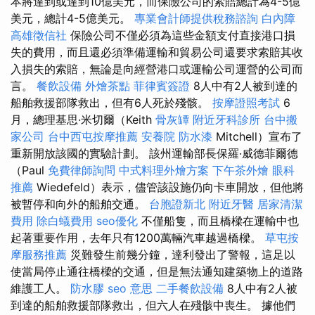
本將達到或達到10億美元，而保險公司的索賠總計為4-5億
美元，總計4-5億美元。
專業會計師提供稅務諮詢
白內障
高雄徵信社
保險公司不僅必須為這些金額支付直接港口損
失的費用，而且還必須準備運輸和貿易公司還要求索賠其收
入損失的索賠，無論是向經營港口或運輸公司運營的公司而
言。
餐飲設備
外燴茶點
菲律賓簽證
8人中有2人被到達的
船舶救援部隊救出，但有6人死於殘骸。
按摩證照考試
6
月，總理基思·米切爾（Keith
骨灰罈
附近牙科診所
台中搬
家公司
台中西屯按摩推薦
安養院
防水漆
Mitchell）宣布了
重新開放該國的實驗計劃。 該州運輸部長保羅·威德菲爾德
（Paul
免費律師詢問
中式料理外燴方案
下午茶外燴
眼科
推薦
Wiedefeld）表示，儘管該設施仍向卡車開放，但他將
被暫停和向外的船舶交通。
台胞證新北
附近牙醫
居家清潔
費用
除白蟻費用
seo優化
不僅船隻，而且橋樑在運輸中也
起著重要作用，去年只有1200萬輛汽車越過橋樑。
草屯按
摩服務推薦
災難發生前幾分鐘，達利發出了警報，這足以
使當局停止通往橋樑的交通，但是無法通知建築物上的道路
維護工人。
防水膠
seo 意思
二手餐飲設備
8人中有2人被
到達的船舶救援部隊救出，但六人在殘骸中喪生。 據他們