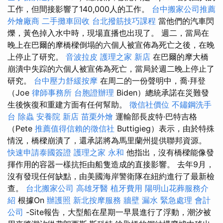
工作，但間接影響了140,000人的工作。
台中搬家公司推薦
外燴廠商
二手攤車回收
台北撥筋技巧課程
當他們的汽車閃
爍，黃色掉入水中時，現場直播也出現了。 週二，當局在
晚上在巴爾的摩橋樑倒塌的六個人被宣佈為死亡之後，在晚
上停止了研究。
音波拉皮
護理之家 新店
在巴爾的摩大橋
崩潰中失踪的六個人被宣佈為死亡，當局於週二晚上停止了
研究。
台中壓力舒緩按摩
在周二的一份聲明中，喬·拜登
（Joe
律師事務所
台胞證辦理
Biden）總統承諾在災難發
生後恢復和重建方面有任何幫助。
徵信社價位
不鏽鋼洗手
台
除蟲
安養院 新店
苗栗外燴
運輸部長皮特·巴特吉格
（Pete
推薦值得信賴的徵信社
Buttigieg）表示，由於特殊
情況，橋樑崩潰了，還承諾將為馬里蘭州提供聯邦資源。
快速申請泰國簽證
護理之家 永和
他指出，沒有橋樑能像發
揮作用的容器一樣抗拒由船隻造成的直接影響。 去年9月，
沒有發現任何缺點，由美國海岸警衛隊在紐約進行了最新檢
查。
台北搬家公司
高雄牙醫
植牙費用
陽明山花葬服務介
紹
根據On
辦護照
新北按摩服務
牆壁 漏水 緊急處理
會計
公司
-Site報告，大型船在星期一早晨進行了浮動，潮汐被