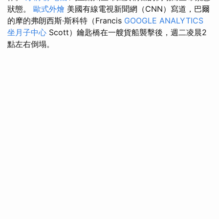
狀態。
歐式外燴
美國有線電視新聞網（CNN）寫道，巴爾
的摩的弗朗西斯·斯科特（Francis
GOOGLE ANALYTICS
坐月子中心
Scott）鑰匙橋在一艘貨船襲擊後，週二凌晨2
點左右倒塌。