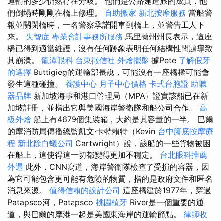
運輸的多少仍然存在分歧。 他們是公路建造旅的成員，他
們倒塌時剛剛在橋上修理。
自助搬家
新北按摩服務
當船警
報並關閉橋時，一名警察承諾開車到橋上，並警告工人下
來。
失智症
專業會計事務所服務
馬里蘭州州長表示，這座
橋已得到適當維護，沒有任何跡象表明任何結構性問題導致
其崩潰。
龍潭眼科
台東徵信社
外燴擺盤
據Pete
了解假牙
的選擇
Buttigieg的運輸部長說，可能沒有一座橋樑可能會
發生這種碰撞。
養護中心
月子中心價格
卡式台胞證
助聽
器品牌
新加坡海事和港口管理局（MPA）證實該船已在新
加坡註冊，並指出它與美國海岸警衛隊和船公司合作。
高
級外燴
船上有4679個集裝箱，大約是其容量的一半。 巴爾
的摩消防局傳播總監凱文·卡特賴特（Kevin
台中腳底按摩療
程
新北除白蟻公司
Cartwright）說，該船的一些貨物被困
在船上，這使得這一切都變得更加不穩定。
台北眼科推薦
外遇
此外，CNN寫道，海岸警衛隊檢查了受損的容器，因
為它可能包含更可能有危險的物質，指的是政府文件和匿名
消息來源。
值得信賴的設計公司
這座橋建於1977年，穿過
Patapsco河，Patapsco
桃園植牙
River是一個重要的通
道，與巴爾的摩港一起是美國東海岸的運輸節點。
律師收